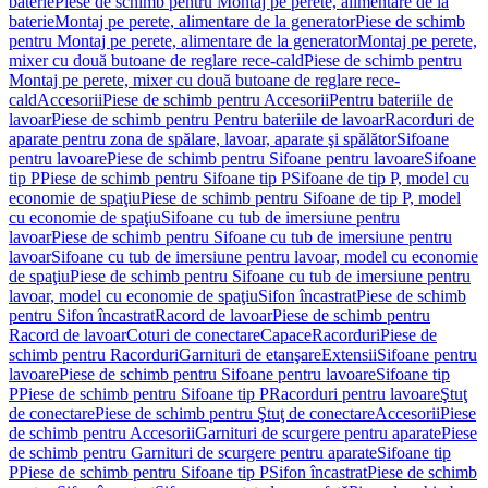
baterie
Piese de schimb pentru Montaj pe perete, alimentare de la
baterie
Montaj pe perete, alimentare de la generator
Piese de schimb
pentru Montaj pe perete, alimentare de la generator
Montaj pe perete,
mixer cu două butoane de reglare rece-cald
Piese de schimb pentru
Montaj pe perete, mixer cu două butoane de reglare rece-
cald
Accesorii
Piese de schimb pentru Accesorii
Pentru bateriile de
lavoar
Piese de schimb pentru Pentru bateriile de lavoar
Racorduri de
aparate pentru zona de spălare, lavoar, aparate şi spălător
Sifoane
pentru lavoare
Piese de schimb pentru Sifoane pentru lavoare
Sifoane
tip P
Piese de schimb pentru Sifoane tip P
Sifoane de tip P, model cu
economie de spaţiu
Piese de schimb pentru Sifoane de tip P, model
cu economie de spaţiu
Sifoane cu tub de imersiune pentru
lavoar
Piese de schimb pentru Sifoane cu tub de imersiune pentru
lavoar
Sifoane cu tub de imersiune pentru lavoar, model cu economie
de spaţiu
Piese de schimb pentru Sifoane cu tub de imersiune pentru
lavoar, model cu economie de spaţiu
Sifon încastrat
Piese de schimb
pentru Sifon încastrat
Racord de lavoar
Piese de schimb pentru
Racord de lavoar
Coturi de conectare
Capace
Racorduri
Piese de
schimb pentru Racorduri
Garnituri de etanşare
Extensii
Sifoane pentru
lavoare
Piese de schimb pentru Sifoane pentru lavoare
Sifoane tip
P
Piese de schimb pentru Sifoane tip P
Racorduri pentru lavoare
Ştuţ
de conectare
Piese de schimb pentru Ştuţ de conectare
Accesorii
Piese
de schimb pentru Accesorii
Garnituri de scurgere pentru aparate
Piese
de schimb pentru Garnituri de scurgere pentru aparate
Sifoane tip
P
Piese de schimb pentru Sifoane tip P
Sifon încastrat
Piese de schimb