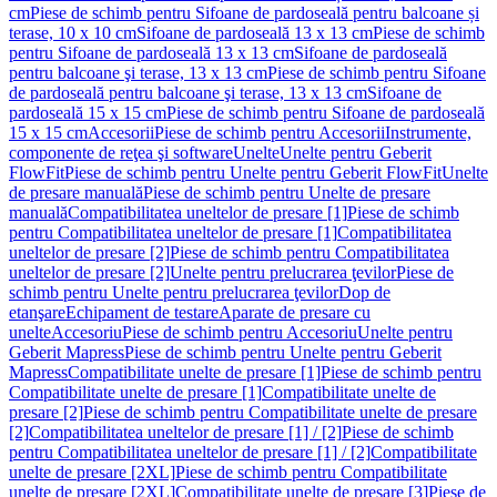
cm
Piese de schimb pentru Sifoane de pardoseală pentru balcoane și
terase, 10 x 10 cm
Sifoane de pardoseală 13 x 13 cm
Piese de schimb
pentru Sifoane de pardoseală 13 x 13 cm
Sifoane de pardoseală
pentru balcoane şi terase, 13 x 13 cm
Piese de schimb pentru Sifoane
de pardoseală pentru balcoane şi terase, 13 x 13 cm
Sifoane de
pardoseală 15 x 15 cm
Piese de schimb pentru Sifoane de pardoseală
15 x 15 cm
Accesorii
Piese de schimb pentru Accesorii
Instrumente,
componente de reţea şi software
Unelte
Unelte pentru Geberit
FlowFit
Piese de schimb pentru Unelte pentru Geberit FlowFit
Unelte
de presare manuală
Piese de schimb pentru Unelte de presare
manuală
Compatibilitatea uneltelor de presare [1]
Piese de schimb
pentru Compatibilitatea uneltelor de presare [1]
Compatibilitatea
uneltelor de presare [2]
Piese de schimb pentru Compatibilitatea
uneltelor de presare [2]
Unelte pentru prelucrarea ţevilor
Piese de
schimb pentru Unelte pentru prelucrarea ţevilor
Dop de
etanşare
Echipament de testare
Aparate de presare cu
unelte
Accesoriu
Piese de schimb pentru Accesoriu
Unelte pentru
Geberit Mapress
Piese de schimb pentru Unelte pentru Geberit
Mapress
Compatibilitate unelte de presare [1]
Piese de schimb pentru
Compatibilitate unelte de presare [1]
Compatibilitate unelte de
presare [2]
Piese de schimb pentru Compatibilitate unelte de presare
[2]
Compatibilitatea uneltelor de presare [1] / [2]
Piese de schimb
pentru Compatibilitatea uneltelor de presare [1] / [2]
Compatibilitate
unelte de presare [2XL]
Piese de schimb pentru Compatibilitate
unelte de presare [2XL]
Compatibilitate unelte de presare [3]
Piese de