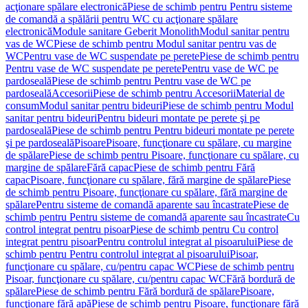
acţionare spălare electronică
Piese de schimb pentru Pentru sisteme
de comandă a spălării pentru WC cu acţionare spălare
electronică
Module sanitare Geberit Monolith
Modul sanitar pentru
vas de WC
Piese de schimb pentru Modul sanitar pentru vas de
WC
Pentru vase de WC suspendate pe perete
Piese de schimb pentru
Pentru vase de WC suspendate pe perete
Pentru vase de WC pe
pardoseală
Piese de schimb pentru Pentru vase de WC pe
pardoseală
Accesorii
Piese de schimb pentru Accesorii
Material de
consum
Modul sanitar pentru bideuri
Piese de schimb pentru Modul
sanitar pentru bideuri
Pentru bideuri montate pe perete şi pe
pardoseală
Piese de schimb pentru Pentru bideuri montate pe perete
şi pe pardoseală
Pisoare
Pisoare, funcţionare cu spălare, cu margine
de spălare
Piese de schimb pentru Pisoare, funcţionare cu spălare, cu
margine de spălare
Fără capac
Piese de schimb pentru Fără
capac
Pisoare, funcţionare cu spălare, fără margine de spălare
Piese
de schimb pentru Pisoare, funcţionare cu spălare, fără margine de
spălare
Pentru sisteme de comandă aparente sau încastrate
Piese de
schimb pentru Pentru sisteme de comandă aparente sau încastrate
Cu
control integrat pentru pisoar
Piese de schimb pentru Cu control
integrat pentru pisoar
Pentru controlul integrat al pisoarului
Piese de
schimb pentru Pentru controlul integrat al pisoarului
Pisoar,
funcţionare cu spălare, cu/pentru capac WC
Piese de schimb pentru
Pisoar, funcţionare cu spălare, cu/pentru capac WC
Fără bordură de
spălare
Piese de schimb pentru Fără bordură de spălare
Pisoare,
funcţionare fără apă
Piese de schimb pentru Pisoare, funcţionare fără