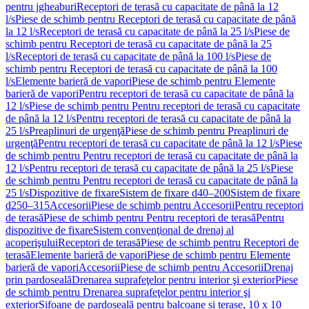
pentru jgheaburi
Receptori de terasă cu capacitate de până la 12
l/s
Piese de schimb pentru Receptori de terasă cu capacitate de până
la 12 l/s
Receptori de terasă cu capacitate de până la 25 l/s
Piese de
schimb pentru Receptori de terasă cu capacitate de până la 25
l/s
Receptori de terasă cu capacitate de până la 100 l/s
Piese de
schimb pentru Receptori de terasă cu capacitate de până la 100
l/s
Elemente barieră de vapori
Piese de schimb pentru Elemente
barieră de vapori
Pentru receptori de terasă cu capacitate de până la
12 l/s
Piese de schimb pentru Pentru receptori de terasă cu capacitate
de până la 12 l/s
Pentru receptori de terasă cu capacitate de până la
25 l/s
Preaplinuri de urgenţă
Piese de schimb pentru Preaplinuri de
urgenţă
Pentru receptori de terasă cu capacitate de până la 12 l/s
Piese
de schimb pentru Pentru receptori de terasă cu capacitate de până la
12 l/s
Pentru receptori de terasă cu capacitate de până la 25 l/s
Piese
de schimb pentru Pentru receptori de terasă cu capacitate de până la
25 l/s
Dispozitive de fixare
Sistem de fixare d40–200
Sistem de fixare
d250–315
Accesorii
Piese de schimb pentru Accesorii
Pentru receptori
de terasă
Piese de schimb pentru Pentru receptori de terasă
Pentru
dispozitive de fixare
Sistem convenţional de drenaj al
acoperişului
Receptori de terasă
Piese de schimb pentru Receptori de
terasă
Elemente barieră de vapori
Piese de schimb pentru Elemente
barieră de vapori
Accesorii
Piese de schimb pentru Accesorii
Drenaj
prin pardoseală
Drenarea suprafeţelor pentru interior şi exterior
Piese
de schimb pentru Drenarea suprafeţelor pentru interior şi
exterior
Sifoane de pardoseală pentru balcoane și terase, 10 x 10