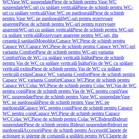
WC
Vase WC suspendate
Piese de schimb pentru Vase WC
suspendate
WC-uri cu spălare verticală
Piese de schimb pentru WC-
uri cu spălare verticală
Vase WC pe pardoseală
Piese de schimb
pentru Vase WC pe pardoseală
WC-uri pentru rezervoare
aparente
Piese de schimb pentru WC-uri pentru rezervoare
aparente
WC-uri cu spălare verticală
Piese de schimb pentru WC-uri
cu spălare verticală
Rezervoare aparente pentru WC-uri, din
ceramică sanitară
Monobloc
Capace WC
Piese de schimb pentru
Capace WC
Capace WC
Piese de schimb pentru Capace WC
WC-uri
varianta Comfort
Piese de schimb pentru WC-uri varianta
Comfort
Vas de WC cu spălare verticală înălţat
Piese de schimb
pentru Vas de WC cu spălare verticală înălţat
Vas de WC cu spălare
verticală extins
Piese de schimb pentru Vas de WC cu spălare
verticală extins
Capace WC varianta Comfort
Piese de schimb pentru
Capace WC varianta Comfort
Capace WC
Piese de schimb pentru
Capace WC
Colac WC
Piese de schimb pentru Colac WC
Vas de WC
pentru copii
Piese de schimb pentru Vas de WC pentru copii
Vase
WC suspendate
Piese de schimb pentru Vase WC suspendate
Vase
WC pe pardoseală
Piese de schimb pentru Vase WC pe
pardoseală
Capace WC pentru copii
Piese de schimb pentru Capace
WC pentru copii
Capace WC
Piese de schimb pentru Capace
WC
Colac WC
Piese de schimb pentru Colac WC
Bideuri
Bideuri
suspendate
Piese de schimb pentru Bideuri suspendate
Bideuri pe
pardoseală
Accesorii
Piese de schimb pentru Accesorii
Clapete de
acţionare şi sisteme de comandă a spălării pentru WC
Clapete de