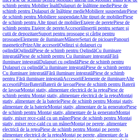
schimb pentru Mobilier înalt
Dulapuri de înălţime medie
Piese de
schimb pentru Dulapuri de înălţime medie
Mobiliere suspendate
Piese
de schimb pentru Mobiliere suspendate
Alte tipuri de mobilier
Piese
de schimb pentru Alte tipuri de mobilier
Etajere de perete
Piese de
schimb pentru Etajere de perete
Accesorii
Inserţii pentru sertare şi
cutii de depozitare
Suport pentru prosoape şi cârlig pentru
prosoape
Elemente de iluminare
Mânere
Seturi de picioare
Panouri
magnetice
Prize
Alte accesorii
Oglinzi şi dulapuri cu
oglindă
Oglindă
Piese de schimb pentru Oglindă
Cu iluminare
integrată
Piese de schimb pentru Cu iluminare integrată
Fără
iluminare integrată
Dulapuri cu oglindă
Piese de schimb pentru
Dulapuri cu oglindă
Cu iluminare integrată
Piese de schimb pentru
Cu iluminare integrată
Fără iluminare integrată
Piese de schimb
pentru Fără iluminare integrată
Accesorii
Elemente de iluminare
Alte
accesorii
Prize
Baterii
Baterii de lavoar
Piese de schimb pentru Baterii
de lavoar
Montaj stativ, alimentare electrică de la reţea
Piese de
schimb pentru Montaj stativ, alimentare electrică de la reţea
Montaj
stativ, alimentare de la baterie
Piese de schimb pentru Montaj stativ,
alimentare de la baterie
Montaj stativ, alimentare de la generator
Piese
de schimb pentru Montaj stativ, alimentare de la generator
Montaj
stativ, mixer rece-cald cu un mâner
Piese de schimb pentru Montaj
stativ, mixer rece-cald cu un mâner
Montaj pe perete, alimentare
electrică de la reţea
Piese de schimb pentru Montaj pe perete,
alimentare electrică de la reţea
Montaj pe perete, alimentare de la