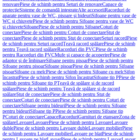
renovare
Piese de schimb pentru Seturi de renovare
Capace de
protecţie
Sisteme de comandă integrate
Alte accesorii
Racorduri de
aparate pentru vase de WC, pisoare şi bideuri
Sifoane pentru vase de
WC şi chiuvete
Piese de schimb pentru Sifoane pentru vase de WC
şi chiuvete
Sifoane
Piese de schimb pentru Sifoane
Coturi de
conectare
Piese de schimb pentru Coturi de conectare
Ştuţ de
conectare
Piese de schimb pentru Ştuţ de conectare
Seturi racord
Piese
de schimb pentru Seturi racord
Ţeavă racord spălare
Piese de schimb
pentru Ţeavă racord spălare
Racorduri din PVC
Piese de schimb
pentru Racorduri din PVC
Mufe şi capace de acoperire
Piese de
adaptor şi de îmbinare
Sifoane pentru pisoar
Piese de schimb pentru
Sifoane pentru pisoar
Sifoane pisoar
Piese de schimb pentru Sifoane
pisoar
Sifoane cu melc
Piese de schimb pentru Sifoane cu melc
Sifon
încastrat
Piese de schimb pentru Sifon încastrat
Sifoane tip P
Piese de
schimb pentru Sifoane tip P
Ţeavă de spălare şi de racord
spălare
Piese de schimb pentru Ţeavă de spălare şi de racord
spălare
Ştuţ de conectare
Piese de schimb pentru Ştuţ de
conectare
Coturi de conectare
Piese de schimb pentru Coturi de
conectare
Sifoane pentru bideuri
Piese de schimb pentru Sifoane
pentru bideuri
Sifoane tip P
Piese de schimb pentru Sifoane tip
P
Coturi de conectare
Capace
Racorduri
Garnituri de etanşare
Zona de
spălare
Lavoare
Lavoare
Piese de schimb pentru Lavoare
Lavoare
duble
Piese de schimb pentru Lavoare duble
Lavoare mobilier
Piese
de schimb pentru Lavoare mobilier
Lavoare pe blat
Piese de schimb
pentru Lavoare pe blat
Lavoar
Piese de schimb pentru Lavoar
Lavoar