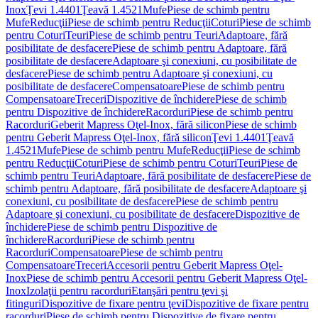
Inox
Ţevi 1.4401
Ţeavă 1.4521
Mufe
Piese de schimb pentru
Mufe
Reducţii
Piese de schimb pentru Reducţii
Coturi
Piese de schimb
pentru Coturi
Teuri
Piese de schimb pentru Teuri
Adaptoare, fără
posibilitate de desfacere
Piese de schimb pentru Adaptoare, fără
posibilitate de desfacere
Adaptoare şi conexiuni, cu posibilitate de
desfacere
Piese de schimb pentru Adaptoare şi conexiuni, cu
posibilitate de desfacere
Compensatoare
Piese de schimb pentru
Compensatoare
Treceri
Dispozitive de închidere
Piese de schimb
pentru Dispozitive de închidere
Racorduri
Piese de schimb pentru
Racorduri
Geberit Mapress Oţel-Inox, fără silicon
Piese de schimb
pentru Geberit Mapress Oţel-Inox, fără silicon
Ţevi 1.4401
Ţeavă
1.4521
Mufe
Piese de schimb pentru Mufe
Reducţii
Piese de schimb
pentru Reducţii
Coturi
Piese de schimb pentru Coturi
Teuri
Piese de
schimb pentru Teuri
Adaptoare, fără posibilitate de desfacere
Piese de
schimb pentru Adaptoare, fără posibilitate de desfacere
Adaptoare şi
conexiuni, cu posibilitate de desfacere
Piese de schimb pentru
Adaptoare şi conexiuni, cu posibilitate de desfacere
Dispozitive de
închidere
Piese de schimb pentru Dispozitive de
închidere
Racorduri
Piese de schimb pentru
Racorduri
Compensatoare
Piese de schimb pentru
Compensatoare
Treceri
Accesorii pentru Geberit Mapress Oţel-
Inox
Piese de schimb pentru Accesorii pentru Geberit Mapress Oţel-
Inox
Izolaţii pentru racorduri
Etanşări pentru ţevi şi
fitinguri
Dispozitive de fixare pentru ţevi
Dispozitive de fixare pentru
racorduri
Piese de schimb pentru Dispozitive de fixare pentru