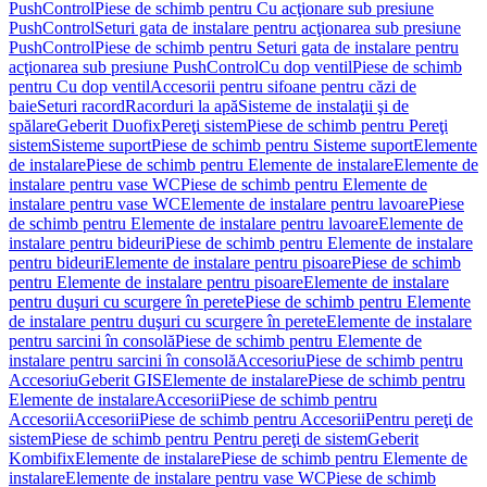
PushControl
Piese de schimb pentru Cu acţionare sub presiune
PushControl
Seturi gata de instalare pentru acţionarea sub presiune
PushControl
Piese de schimb pentru Seturi gata de instalare pentru
acţionarea sub presiune PushControl
Cu dop ventil
Piese de schimb
pentru Cu dop ventil
Accesorii pentru sifoane pentru căzi de
baie
Seturi racord
Racorduri la apă
Sisteme de instalaţii şi de
spălare
Geberit Duofix
Pereţi sistem
Piese de schimb pentru Pereţi
sistem
Sisteme suport
Piese de schimb pentru Sisteme suport
Elemente
de instalare
Piese de schimb pentru Elemente de instalare
Elemente de
instalare pentru vase WC
Piese de schimb pentru Elemente de
instalare pentru vase WC
Elemente de instalare pentru lavoare
Piese
de schimb pentru Elemente de instalare pentru lavoare
Elemente de
instalare pentru bideuri
Piese de schimb pentru Elemente de instalare
pentru bideuri
Elemente de instalare pentru pisoare
Piese de schimb
pentru Elemente de instalare pentru pisoare
Elemente de instalare
pentru duşuri cu scurgere în perete
Piese de schimb pentru Elemente
de instalare pentru duşuri cu scurgere în perete
Elemente de instalare
pentru sarcini în consolă
Piese de schimb pentru Elemente de
instalare pentru sarcini în consolă
Accesoriu
Piese de schimb pentru
Accesoriu
Geberit GIS
Elemente de instalare
Piese de schimb pentru
Elemente de instalare
Accesorii
Piese de schimb pentru
Accesorii
Accesorii
Piese de schimb pentru Accesorii
Pentru pereţi de
sistem
Piese de schimb pentru Pentru pereţi de sistem
Geberit
Kombifix
Elemente de instalare
Piese de schimb pentru Elemente de
instalare
Elemente de instalare pentru vase WC
Piese de schimb