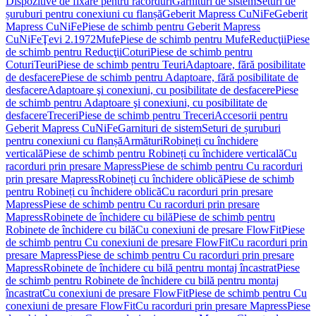
Dispozitive de fixare pentru racorduri
Garnituri de sistem
Seturi de
șuruburi pentru conexiuni cu flanșă
Geberit Mapress CuNiFe
Geberit
Mapress CuNiFe
Piese de schimb pentru Geberit Mapress
CuNiFe
Ţevi 2.1972
Mufe
Piese de schimb pentru Mufe
Reducţii
Piese
de schimb pentru Reducţii
Coturi
Piese de schimb pentru
Coturi
Teuri
Piese de schimb pentru Teuri
Adaptoare, fără posibilitate
de desfacere
Piese de schimb pentru Adaptoare, fără posibilitate de
desfacere
Adaptoare şi conexiuni, cu posibilitate de desfacere
Piese
de schimb pentru Adaptoare şi conexiuni, cu posibilitate de
desfacere
Treceri
Piese de schimb pentru Treceri
Accesorii pentru
Geberit Mapress CuNiFe
Garnituri de sistem
Seturi de șuruburi
pentru conexiuni cu flanșă
Armături
Robineți cu închidere
verticală
Piese de schimb pentru Robineți cu închidere verticală
Cu
racorduri prin presare Mapress
Piese de schimb pentru Cu racorduri
prin presare Mapress
Robineți cu închidere oblică
Piese de schimb
pentru Robineți cu închidere oblică
Cu racorduri prin presare
Mapress
Piese de schimb pentru Cu racorduri prin presare
Mapress
Robinete de închidere cu bilă
Piese de schimb pentru
Robinete de închidere cu bilă
Cu conexiuni de presare FlowFit
Piese
de schimb pentru Cu conexiuni de presare FlowFit
Cu racorduri prin
presare Mapress
Piese de schimb pentru Cu racorduri prin presare
Mapress
Robinete de închidere cu bilă pentru montaj încastrat
Piese
de schimb pentru Robinete de închidere cu bilă pentru montaj
încastrat
Cu conexiuni de presare FlowFit
Piese de schimb pentru Cu
conexiuni de presare FlowFit
Cu racorduri prin presare Mapress
Piese