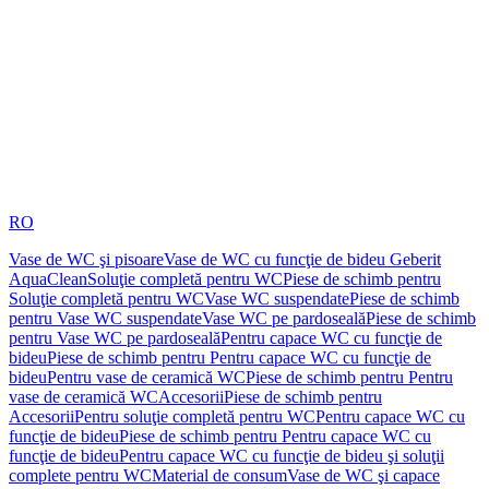
RO
Vase de WC şi pisoare
Vase de WC cu funcţie de bideu Geberit
AquaClean
Soluţie completă pentru WC
Piese de schimb pentru
Soluţie completă pentru WC
Vase WC suspendate
Piese de schimb
pentru Vase WC suspendate
Vase WC pe pardoseală
Piese de schimb
pentru Vase WC pe pardoseală
Pentru capace WC cu funcţie de
bideu
Piese de schimb pentru Pentru capace WC cu funcţie de
bideu
Pentru vase de ceramică WC
Piese de schimb pentru Pentru
vase de ceramică WC
Accesorii
Piese de schimb pentru
Accesorii
Pentru soluţie completă pentru WC
Pentru capace WC cu
funcţie de bideu
Piese de schimb pentru Pentru capace WC cu
funcţie de bideu
Pentru capace WC cu funcţie de bideu şi soluţii
complete pentru WC
Material de consum
Vase de WC şi capace