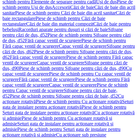
schimb pentru Elemente de separare pentru cadă
Uşi de duş
Piese de
schimb pentru Uşi de duş
Accesorii
Căzi de baie
Căzi de baie din acril
sanitar
Piese de schimb pentru Căzi de baie din acril sanitar
Căzi de
baie rectangulare
Piese de schimb pentru Căzi de baie
rectangulare
Căzi de baie din material compozit
Căzi de baie pentru
bebeluşi
Racorduri aparate pentru duşuri şi căzi de baie
Sifoane
pentru căzi de duş, d52
Piese de schimb pentru Sifoane pentru căzi
de duş, d52
Fără capac ventil de scurgere
Piese de schimb pentru
Fără capac ventil de scurgere
Capac ventil de scurgere
Sifoane pentru
căzi de duş, d62
Piese de schimb pentru Sifoane pentru căzi de duş,
d62
Fără capac ventil de scurgere
Piese de schimb pentru Fără capac
ventil de scurgere
Capac ventil de scurgere
Sifoane pentru căzi de
duş, d90
Piese de schimb pentru Sifoane pentru căzi de duş, d90
Cu
capac ventil de scurgere
Piese de schimb pentru Cu capac ventil de
scurgere
Fără capac ventil de scurgere
Piese de schimb pentru Fără
capac ventil de scurgere
Capac ventil de scurgere
Piese de schimb
pentru Capac ventil de scurgere
Sifoane pentru căzi de baie,
d52
Piese de schimb pentru Sifoane pentru căzi de baie, d52
Cu
acţionare rotativă
Piese de schimb pentru Cu acţionare rotativă
Seturi
gata de instalare pentru acţionare rotativă
Piese de schimb pentru
Seturi gata de instalare pentru acţionare rotativă
Cu acţionare rotativă
şi admisie
Piese de schimb pentru Cu acţionare rotativă şi
admisie
Seturi gata de instalare pentru acţionare rotativă şi
admisie
Piese de schimb pentru Seturi gata de instalare pentru
acţionare rotativă şi admisie
Cu acţionare sub presiune