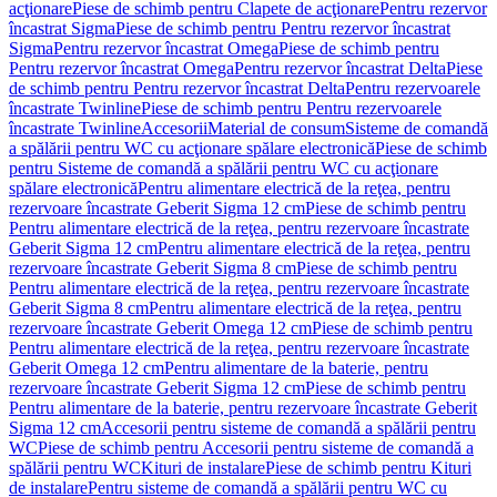
acţionare
Piese de schimb pentru Clapete de acţionare
Pentru rezervor
încastrat Sigma
Piese de schimb pentru Pentru rezervor încastrat
Sigma
Pentru rezervor încastrat Omega
Piese de schimb pentru
Pentru rezervor încastrat Omega
Pentru rezervor încastrat Delta
Piese
de schimb pentru Pentru rezervor încastrat Delta
Pentru rezervoarele
încastrate Twinline
Piese de schimb pentru Pentru rezervoarele
încastrate Twinline
Accesorii
Material de consum
Sisteme de comandă
a spălării pentru WC cu acţionare spălare electronică
Piese de schimb
pentru Sisteme de comandă a spălării pentru WC cu acţionare
spălare electronică
Pentru alimentare electrică de la reţea, pentru
rezervoare încastrate Geberit Sigma 12 cm
Piese de schimb pentru
Pentru alimentare electrică de la reţea, pentru rezervoare încastrate
Geberit Sigma 12 cm
Pentru alimentare electrică de la reţea, pentru
rezervoare încastrate Geberit Sigma 8 cm
Piese de schimb pentru
Pentru alimentare electrică de la reţea, pentru rezervoare încastrate
Geberit Sigma 8 cm
Pentru alimentare electrică de la reţea, pentru
rezervoare încastrate Geberit Omega 12 cm
Piese de schimb pentru
Pentru alimentare electrică de la reţea, pentru rezervoare încastrate
Geberit Omega 12 cm
Pentru alimentare de la baterie, pentru
rezervoare încastrate Geberit Sigma 12 cm
Piese de schimb pentru
Pentru alimentare de la baterie, pentru rezervoare încastrate Geberit
Sigma 12 cm
Accesorii pentru sisteme de comandă a spălării pentru
WC
Piese de schimb pentru Accesorii pentru sisteme de comandă a
spălării pentru WC
Kituri de instalare
Piese de schimb pentru Kituri
de instalare
Pentru sisteme de comandă a spălării pentru WC cu