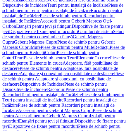
Dispozitive de închidere
Teuri pentru instalaţii de încălzire
Piese de
schimb pentru Teuri pentru instalaţii de încălzire
Racorduri pentru
instalaţii de încălzire
Piese de schimb pentru Racorduri pentru
instalaţii de încălzire
Accesorii pentru Geberit Mapress Oţel-
Carbon
Etanşări pentru ţevi şi fitinguri
Dispozitive de fixare pentru
ţevi
Dispozitive de fixare pentru racorduri
Garnituri de sistem
Seturi
de șuruburi pentru conexiuni cu flanșă
Geberit Mapress
Cupru
Geberit Mapress Cupru
Piese de schimb pentru Geberit
Mapress Cupru
Mufe
Piese de schimb pentru Mufe
Reducţii
Piese de
schimb pentru Reducţii
Coturi
Piese de schimb pentru
Coturi
Teuri
Piese de schimb pentru Teuri
Elemente în cruce
Piese de
schimb pentru Elemente în cruce
Adaptoare, fără posibilitate de
desfacere
Piese de schimb pentru Adaptoare, fără posibilitate de
desfacere
Adaptoare şi conexiuni, cu posibilitate de desfacere
Piese
de schimb pentru Adaptoare şi conexiuni, cu posibilitate de
desfacere
Dispozitive de închidere
Piese de schimb pentru
Dispozitive de închidere
Racorduri
Piese de schimb pentru
Racorduri
Teuri pentru instalaţii de încălzire
Piese de schimb pentru
Teuri pentru instalaţii de încălzire
Racorduri pentru instalaţii de
încălzire
Piese de schimb pentru Racorduri pentru instalaţii de
încălzire
Accesorii pentru Geberit Mapress Cupru
Piese de schimb
pentru Accesorii pentru Geberit Mapress Cupru
Izolaţii pentru
racorduri
Etanşări pentru ţevi şi fitinguri
Dispozitive de fixare pentru
ţevi
Dispozitive de fixare pentru racorduri
Piese de schimb pentru