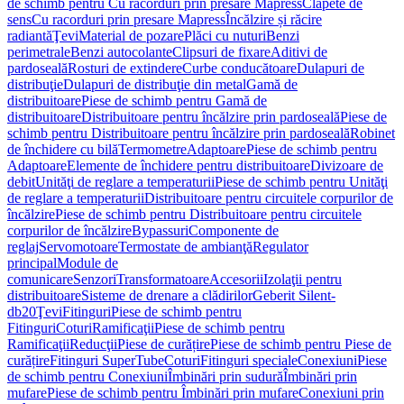
de schimb pentru Cu racorduri prin presare Mapress
Clapete de
sens
Cu racorduri prin presare Mapress
Încălzire și răcire
radiantă
Ţevi
Material de pozare
Plăci cu nuturi
Benzi
perimetrale
Benzi autocolante
Clipsuri de fixare
Aditivi de
pardoseală
Rosturi de extindere
Curbe conducătoare
Dulapuri de
distribuţie
Dulapuri de distribuţie din metal
Gamă de
distribuitoare
Piese de schimb pentru Gamă de
distribuitoare
Distribuitoare pentru încălzire prin pardoseală
Piese de
schimb pentru Distribuitoare pentru încălzire prin pardoseală
Robinet
de închidere cu bilă
Termometre
Adaptoare
Piese de schimb pentru
Adaptoare
Elemente de închidere pentru distribuitoare
Divizoare de
debit
Unităţi de reglare a temperaturii
Piese de schimb pentru Unităţi
de reglare a temperaturii
Distribuitoare pentru circuitele corpurilor de
încălzire
Piese de schimb pentru Distribuitoare pentru circuitele
corpurilor de încălzire
Bypassuri
Componente de
reglaj
Servomotoare
Termostate de ambianţă
Regulator
principal
Module de
comunicare
Senzori
Transformatoare
Accesorii
Izolaţii pentru
distribuitoare
Sisteme de drenare a clădirilor
Geberit Silent-
db20
Ţevi
Fitinguri
Piese de schimb pentru
Fitinguri
Coturi
Ramificaţii
Piese de schimb pentru
Ramificaţii
Reducţii
Piese de curățire
Piese de schimb pentru Piese de
curățire
Fitinguri SuperTube
Coturi
Fitinguri speciale
Conexiuni
Piese
de schimb pentru Conexiuni
Îmbinări prin sudură
Îmbinări prin
mufare
Piese de schimb pentru Îmbinări prin mufare
Conexiuni prin