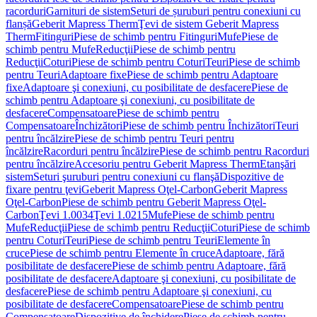
racorduri
Garnituri de sistem
Seturi de șuruburi pentru conexiuni cu
flanșă
Geberit Mapress Therm
Ţevi de sistem Geberit Mapress
Therm
Fitinguri
Piese de schimb pentru Fitinguri
Mufe
Piese de
schimb pentru Mufe
Reducţii
Piese de schimb pentru
Reducţii
Coturi
Piese de schimb pentru Coturi
Teuri
Piese de schimb
pentru Teuri
Adaptoare fixe
Piese de schimb pentru Adaptoare
fixe
Adaptoare şi conexiuni, cu posibilitate de desfacere
Piese de
schimb pentru Adaptoare şi conexiuni, cu posibilitate de
desfacere
Compensatoare
Piese de schimb pentru
Compensatoare
Închizători
Piese de schimb pentru Închizători
Teuri
pentru încălzire
Piese de schimb pentru Teuri pentru
încălzire
Racorduri pentru încălzire
Piese de schimb pentru Racorduri
pentru încălzire
Accesoriu pentru Geberit Mapress Therm
Etanşări
sistem
Seturi şuruburi pentru conexiuni cu flanşă
Dispozitive de
fixare pentru ţevi
Geberit Mapress Oţel-Carbon
Geberit Mapress
Oţel-Carbon
Piese de schimb pentru Geberit Mapress Oţel-
Carbon
Ţevi 1.0034
Ţevi 1.0215
Mufe
Piese de schimb pentru
Mufe
Reducţii
Piese de schimb pentru Reducţii
Coturi
Piese de schimb
pentru Coturi
Teuri
Piese de schimb pentru Teuri
Elemente în
cruce
Piese de schimb pentru Elemente în cruce
Adaptoare, fără
posibilitate de desfacere
Piese de schimb pentru Adaptoare, fără
posibilitate de desfacere
Adaptoare şi conexiuni, cu posibilitate de
desfacere
Piese de schimb pentru Adaptoare şi conexiuni, cu
posibilitate de desfacere
Compensatoare
Piese de schimb pentru
Compensatoare
Dispozitive de închidere
Piese de schimb pentru