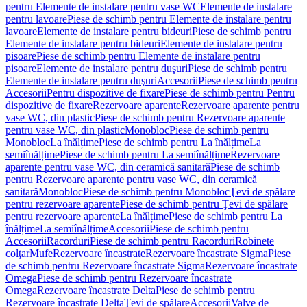
pentru Elemente de instalare pentru vase WC
Elemente de instalare
pentru lavoare
Piese de schimb pentru Elemente de instalare pentru
lavoare
Elemente de instalare pentru bideuri
Piese de schimb pentru
Elemente de instalare pentru bideuri
Elemente de instalare pentru
pisoare
Piese de schimb pentru Elemente de instalare pentru
pisoare
Elemente de instalare pentru duşuri
Piese de schimb pentru
Elemente de instalare pentru duşuri
Accesorii
Piese de schimb pentru
Accesorii
Pentru dispozitive de fixare
Piese de schimb pentru Pentru
dispozitive de fixare
Rezervoare aparente
Rezervoare aparente pentru
vase WC, din plastic
Piese de schimb pentru Rezervoare aparente
pentru vase WC, din plastic
Monobloc
Piese de schimb pentru
Monobloc
La înălțime
Piese de schimb pentru La înălțime
La
semiînălțime
Piese de schimb pentru La semiînălțime
Rezervoare
aparente pentru vase WC, din ceramică sanitară
Piese de schimb
pentru Rezervoare aparente pentru vase WC, din ceramică
sanitară
Monobloc
Piese de schimb pentru Monobloc
Ţevi de spălare
pentru rezervoare aparente
Piese de schimb pentru Ţevi de spălare
pentru rezervoare aparente
La înălțime
Piese de schimb pentru La
înălțime
La semiînălțime
Accesorii
Piese de schimb pentru
Accesorii
Racorduri
Piese de schimb pentru Racorduri
Robinete
colţar
Mufe
Rezervoare încastrate
Rezervoare încastrate Sigma
Piese
de schimb pentru Rezervoare încastrate Sigma
Rezervoare încastrate
Omega
Piese de schimb pentru Rezervoare încastrate
Omega
Rezervoare încastrate Delta
Piese de schimb pentru
Rezervoare încastrate Delta
Ţevi de spălare
Accesorii
Valve de