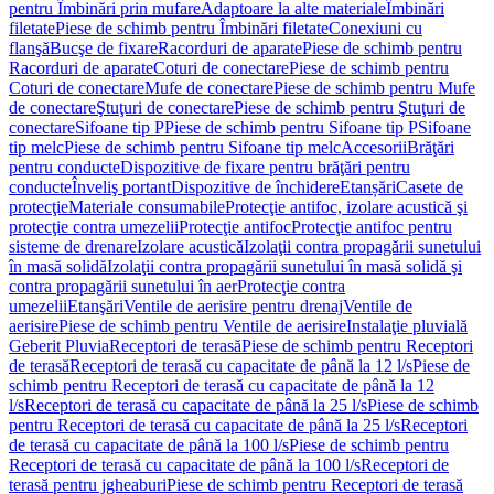
pentru Îmbinări prin mufare
Adaptoare la alte materiale
Îmbinări
filetate
Piese de schimb pentru Îmbinări filetate
Conexiuni cu
flanşă
Bucşe de fixare
Racorduri de aparate
Piese de schimb pentru
Racorduri de aparate
Coturi de conectare
Piese de schimb pentru
Coturi de conectare
Mufe de conectare
Piese de schimb pentru Mufe
de conectare
Ştuţuri de conectare
Piese de schimb pentru Ştuţuri de
conectare
Sifoane tip P
Piese de schimb pentru Sifoane tip P
Sifoane
tip melc
Piese de schimb pentru Sifoane tip melc
Accesorii
Brăţări
pentru conducte
Dispozitive de fixare pentru brăţări pentru
conducte
Înveliş portant
Dispozitive de închidere
Etanșări
Casete de
protecţie
Materiale consumabile
Protecţie antifoc, izolare acustică şi
protecţie contra umezelii
Protecţie antifoc
Protecţie antifoc pentru
sisteme de drenare
Izolare acustică
Izolaţii contra propagării sunetului
în masă solidă
Izolaţii contra propagării sunetului în masă solidă şi
contra propagării sunetului în aer
Protecţie contra
umezelii
Etanşări
Ventile de aerisire pentru drenaj
Ventile de
aerisire
Piese de schimb pentru Ventile de aerisire
Instalaţie pluvială
Geberit Pluvia
Receptori de terasă
Piese de schimb pentru Receptori
de terasă
Receptori de terasă cu capacitate de până la 12 l/s
Piese de
schimb pentru Receptori de terasă cu capacitate de până la 12
l/s
Receptori de terasă cu capacitate de până la 25 l/s
Piese de schimb
pentru Receptori de terasă cu capacitate de până la 25 l/s
Receptori
de terasă cu capacitate de până la 100 l/s
Piese de schimb pentru
Receptori de terasă cu capacitate de până la 100 l/s
Receptori de
terasă pentru jgheaburi
Piese de schimb pentru Receptori de terasă