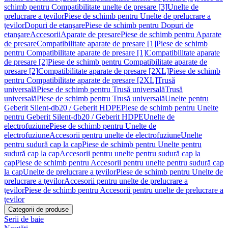
schimb pentru Compatibilitate unelte de presare [3]
Unelte de
prelucrare a ţevilor
Piese de schimb pentru Unelte de prelucrare a
ţevilor
Dopuri de etanşare
Piese de schimb pentru Dopuri de
etanşare
Accesorii
Aparate de presare
Piese de schimb pentru Aparate
de presare
Compatibilitate aparate de presare [1]
Piese de schimb
pentru Compatibilitate aparate de presare [1]
Compatibilitate aparate
de presare [2]
Piese de schimb pentru Compatibilitate aparate de
presare [2]
Compatibilitate aparate de presare [2XL]
Piese de schimb
pentru Compatibilitate aparate de presare [2XL]
Trusă
universală
Piese de schimb pentru Trusă universală
Trusă
universală
Piese de schimb pentru Trusă universală
Unelte pentru
Geberit Silent-db20 / Geberit HDPE
Piese de schimb pentru Unelte
pentru Geberit Silent-db20 / Geberit HDPE
Unelte de
electrofuziune
Piese de schimb pentru Unelte de
electrofuziune
Accesorii pentru unelte de electrofuziune
Unelte
pentru sudură cap la cap
Piese de schimb pentru Unelte pentru
sudură cap la cap
Accesorii pentru unelte pentru sudură cap la
cap
Piese de schimb pentru Accesorii pentru unelte pentru sudură cap
la cap
Unelte de prelucrare a ţevilor
Piese de schimb pentru Unelte de
prelucrare a ţevilor
Accesorii pentru unelte de prelucrare a
ţevilor
Piese de schimb pentru Accesorii pentru unelte de prelucrare a
ţevilor
Categorii de produse
Serii de baie