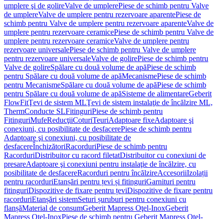
umplere şi de golire
Valve de umplere
Piese de schimb pentru Valve
de umplere
Valve de umplere pentru rezervoare aparente
Piese de
schimb pentru Valve de umplere pentru rezervoare aparente
Valve de
umplere pentru rezervoare ceramice
Piese de schimb pentru Valve de
umplere pentru rezervoare ceramice
Valve de umplere pentru
rezervoare universale
Piese de schimb pentru Valve de umplere
pentru rezervoare universale
Valve de golire
Piese de schimb pentru
Valve de golire
Spălare cu două volume de apă
Piese de schimb
pentru Spălare cu două volume de apă
Mecanisme
Piese de schimb
pentru Mecanisme
Spălare cu două volume de apă
Piese de schimb
pentru Spălare cu două volume de apă
Sisteme de alimentare
Geberit
FlowFit
Ţevi de sistem ML
Ţevi de sistem instalaţie de încălzire ML,
Therm
Conducte SL
Fitinguri
Piese de schimb pentru
Fitinguri
Mufe
Reducţii
Coturi
Teuri
Adaptoare fixe
Adaptoare şi
conexiuni, cu posibilitate de desfacere
Piese de schimb pentru
Adaptoare şi conexiuni, cu posibilitate de
desfacere
Închizători
Racorduri
Piese de schimb pentru
Racorduri
Distribuitor cu racord filetat
Distribuitor cu conexiuni de
presare
Adaptoare şi conexiuni pentru instalaţie de încălzire, cu
posibilitate de desfacere
Racorduri pentru încălzire
Accesorii
Izolații
pentru racorduri
Etanșări pentru țevi și fitinguri
Garnituri pentru
fitinguri
Dispozitive de fixare pentru țevi
Dispozitive de fixare pentru
racorduri
Etanșări sistem
Seturi șuruburi pentru conexiuni cu
flanșă
Material de consum
Geberit Mapress Oţel-Inox
Geberit
Mapress Oţel-Inox
Piese de schimb pentru Geberit Mapress Oţel-