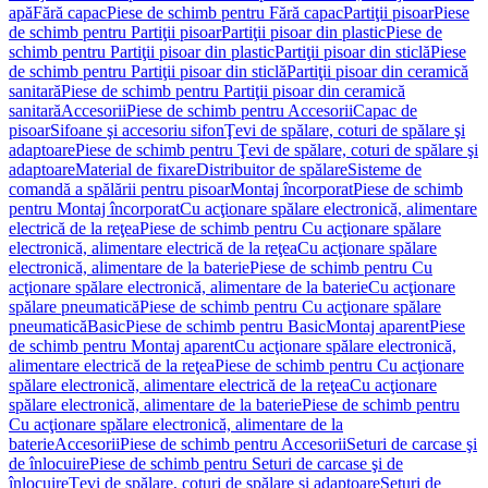
apă
Fără capac
Piese de schimb pentru Fără capac
Partiţii pisoar
Piese
de schimb pentru Partiţii pisoar
Partiţii pisoar din plastic
Piese de
schimb pentru Partiţii pisoar din plastic
Partiţii pisoar din sticlă
Piese
de schimb pentru Partiţii pisoar din sticlă
Partiţii pisoar din ceramică
sanitară
Piese de schimb pentru Partiţii pisoar din ceramică
sanitară
Accesorii
Piese de schimb pentru Accesorii
Capac de
pisoar
Sifoane şi accesoriu sifon
Ţevi de spălare, coturi de spălare şi
adaptoare
Piese de schimb pentru Ţevi de spălare, coturi de spălare şi
adaptoare
Material de fixare
Distribuitor de spălare
Sisteme de
comandă a spălării pentru pisoar
Montaj încorporat
Piese de schimb
pentru Montaj încorporat
Cu acţionare spălare electronică, alimentare
electrică de la reţea
Piese de schimb pentru Cu acţionare spălare
electronică, alimentare electrică de la reţea
Cu acţionare spălare
electronică, alimentare de la baterie
Piese de schimb pentru Cu
acţionare spălare electronică, alimentare de la baterie
Cu acţionare
spălare pneumatică
Piese de schimb pentru Cu acţionare spălare
pneumatică
Basic
Piese de schimb pentru Basic
Montaj aparent
Piese
de schimb pentru Montaj aparent
Cu acţionare spălare electronică,
alimentare electrică de la reţea
Piese de schimb pentru Cu acţionare
spălare electronică, alimentare electrică de la reţea
Cu acţionare
spălare electronică, alimentare de la baterie
Piese de schimb pentru
Cu acţionare spălare electronică, alimentare de la
baterie
Accesorii
Piese de schimb pentru Accesorii
Seturi de carcase şi
de înlocuire
Piese de schimb pentru Seturi de carcase şi de
înlocuire
Ţevi de spălare, coturi de spălare şi adaptoare
Seturi de