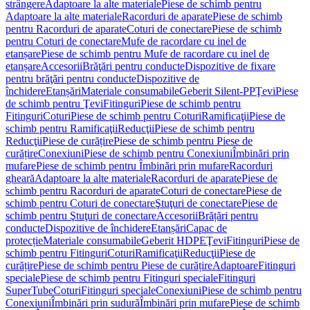
strângere
Adaptoare la alte materiale
Piese de schimb pentru
Adaptoare la alte materiale
Racorduri de aparate
Piese de schimb
pentru Racorduri de aparate
Coturi de conectare
Piese de schimb
pentru Coturi de conectare
Mufe de racordare cu inel de
etanșare
Piese de schimb pentru Mufe de racordare cu inel de
etanșare
Accesorii
Brăţări pentru conducte
Dispozitive de fixare
pentru brăţări pentru conducte
Dispozitive de
închidere
Etanșări
Materiale consumabile
Geberit Silent-PP
Ţevi
Piese
de schimb pentru Ţevi
Fitinguri
Piese de schimb pentru
Fitinguri
Coturi
Piese de schimb pentru Coturi
Ramificaţii
Piese de
schimb pentru Ramificaţii
Reducţii
Piese de schimb pentru
Reducţii
Piese de curățire
Piese de schimb pentru Piese de
curățire
Conexiuni
Piese de schimb pentru Conexiuni
Îmbinări prin
mufare
Piese de schimb pentru Îmbinări prin mufare
Racorduri
gheară
Adaptoare la alte materiale
Racorduri de aparate
Piese de
schimb pentru Racorduri de aparate
Coturi de conectare
Piese de
schimb pentru Coturi de conectare
Ştuţuri de conectare
Piese de
schimb pentru Ştuţuri de conectare
Accesorii
Brățări pentru
conducte
Dispozitive de închidere
Etanșări
Capac de
protecție
Materiale consumabile
Geberit HDPE
Ţevi
Fitinguri
Piese de
schimb pentru Fitinguri
Coturi
Ramificaţii
Reducţii
Piese de
curățire
Piese de schimb pentru Piese de curățire
Adaptoare
Fitinguri
speciale
Piese de schimb pentru Fitinguri speciale
Fitinguri
SuperTube
Coturi
Fitinguri speciale
Conexiuni
Piese de schimb pentru
Conexiuni
Îmbinări prin sudură
Îmbinări prin mufare
Piese de schimb