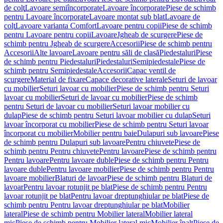
de colţ
Lavoare semiîncorporate
Lavoare încorporate
Piese de schimb
pentru Lavoare încorporate
Lavoare montat sub blat
Lavoare de
colţ
Lavoare varianta Comfort
Lavoare pentru copii
Piese de schimb
pentru Lavoare pentru copii
Lavoare
Jgheab de scurgere
Piese de
schimb pentru Jgheab de scurgere
Accesorii
Piese de schimb pentru
Accesorii
Alte lavoare
Lavoare pentru săli de clasă
Piedestaluri
Piese
de schimb pentru Piedestaluri
Piedestaluri
Semipiedestale
Piese de
schimb pentru Semipiedestale
Accesorii
Capac ventil de
scurgere
Material de fixare
Capace decorative laterale
Seturi de lavoar
cu mobilier
Seturi lavoar cu mobilier
Piese de schimb pentru Seturi
lavoar cu mobilier
Seturi de lavoar cu mobilier
Piese de schimb
pentru Seturi de lavoar cu mobilier
Seturi lavoar mobilier cu
dulap
Piese de schimb pentru Seturi lavoar mobilier cu dulap
Seturi
lavoar încorporat cu mobilier
Piese de schimb pentru Seturi lavoar
încorporat cu mobilier
Mobilier pentru baie
Dulapuri sub lavoare
Piese
de schimb pentru Dulapuri sub lavoare
Pentru chiuvete
Piese de
schimb pentru Pentru chiuvete
Pentru lavoare
Piese de schimb pentru
Pentru lavoare
Pentru lavoare duble
Piese de schimb pentru Pentru
lavoare duble
Pentru lavoare mobilier
Piese de schimb pentru Pentru
lavoare mobilier
Blaturi de lavoar
Piese de schimb pentru Blaturi de
lavoar
Pentru lavoar rotunjit pe blat
Piese de schimb pentru Pentru
lavoar rotunjit pe blat
Pentru lavoar dreptunghiular pe blat
Piese de
schimb pentru Pentru lavoar dreptunghiular pe blat
Mobilier
lateral
Piese de schimb pentru Mobilier lateral
Mobilier lateral
mic
Piese de schimb pentru Mobilier lateral mic
Mobilier înalt
Piese de