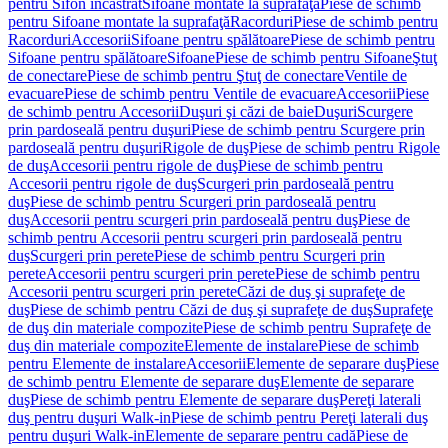
pentru Sifon încastrat
Sifoane montate la suprafaţă
Piese de schimb
pentru Sifoane montate la suprafaţă
Racorduri
Piese de schimb pentru
Racorduri
Accesorii
Sifoane pentru spălătoare
Piese de schimb pentru
Sifoane pentru spălătoare
Sifoane
Piese de schimb pentru Sifoane
Ştuţ
de conectare
Piese de schimb pentru Ştuţ de conectare
Ventile de
evacuare
Piese de schimb pentru Ventile de evacuare
Accesorii
Piese
de schimb pentru Accesorii
Duşuri şi căzi de baie
Duşuri
Scurgere
prin pardoseală pentru duşuri
Piese de schimb pentru Scurgere prin
pardoseală pentru duşuri
Rigole de duş
Piese de schimb pentru Rigole
de duş
Accesorii pentru rigole de duş
Piese de schimb pentru
Accesorii pentru rigole de duş
Scurgeri prin pardoseală pentru
duş
Piese de schimb pentru Scurgeri prin pardoseală pentru
duş
Accesorii pentru scurgeri prin pardoseală pentru duş
Piese de
schimb pentru Accesorii pentru scurgeri prin pardoseală pentru
duş
Scurgeri prin perete
Piese de schimb pentru Scurgeri prin
perete
Accesorii pentru scurgeri prin perete
Piese de schimb pentru
Accesorii pentru scurgeri prin perete
Căzi de duş şi suprafeţe de
duş
Piese de schimb pentru Căzi de duş şi suprafeţe de duş
Suprafeţe
de duş din materiale compozite
Piese de schimb pentru Suprafeţe de
duş din materiale compozite
Elemente de instalare
Piese de schimb
pentru Elemente de instalare
Accesorii
Elemente de separare duş
Piese
de schimb pentru Elemente de separare duş
Elemente de separare
duş
Piese de schimb pentru Elemente de separare duş
Pereţi laterali
duş pentru duşuri Walk-in
Piese de schimb pentru Pereţi laterali duş
pentru duşuri Walk-in
Elemente de separare pentru cadă
Piese de