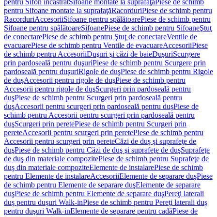
pentru Sifon încastrat
Sifoane montate la suprafaţă
Piese de schimb
pentru Sifoane montate la suprafaţă
Racorduri
Piese de schimb pentru
Racorduri
Accesorii
Sifoane pentru spălătoare
Piese de schimb pentru
Sifoane pentru spălătoare
Sifoane
Piese de schimb pentru Sifoane
Ştuţ
de conectare
Piese de schimb pentru Ştuţ de conectare
Ventile de
evacuare
Piese de schimb pentru Ventile de evacuare
Accesorii
Piese
de schimb pentru Accesorii
Duşuri şi căzi de baie
Duşuri
Scurgere
prin pardoseală pentru duşuri
Piese de schimb pentru Scurgere prin
pardoseală pentru duşuri
Rigole de duş
Piese de schimb pentru Rigole
de duş
Accesorii pentru rigole de duş
Piese de schimb pentru
Accesorii pentru rigole de duş
Scurgeri prin pardoseală pentru
duş
Piese de schimb pentru Scurgeri prin pardoseală pentru
duş
Accesorii pentru scurgeri prin pardoseală pentru duş
Piese de
schimb pentru Accesorii pentru scurgeri prin pardoseală pentru
duş
Scurgeri prin perete
Piese de schimb pentru Scurgeri prin
perete
Accesorii pentru scurgeri prin perete
Piese de schimb pentru
Accesorii pentru scurgeri prin perete
Căzi de duş şi suprafeţe de
duş
Piese de schimb pentru Căzi de duş şi suprafeţe de duş
Suprafeţe
de duş din materiale compozite
Piese de schimb pentru Suprafeţe de
duş din materiale compozite
Elemente de instalare
Piese de schimb
pentru Elemente de instalare
Accesorii
Elemente de separare duş
Piese
de schimb pentru Elemente de separare duş
Elemente de separare
duş
Piese de schimb pentru Elemente de separare duş
Pereţi laterali
duş pentru duşuri Walk-in
Piese de schimb pentru Pereţi laterali duş
pentru duşuri Walk-in
Elemente de separare pentru cadă
Piese de