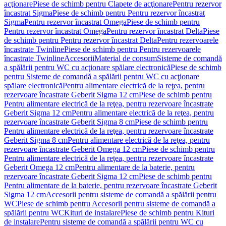
acţionare
Piese de schimb pentru Clapete de acţionare
Pentru rezervor
încastrat Sigma
Piese de schimb pentru Pentru rezervor încastrat
Sigma
Pentru rezervor încastrat Omega
Piese de schimb pentru
Pentru rezervor încastrat Omega
Pentru rezervor încastrat Delta
Piese
de schimb pentru Pentru rezervor încastrat Delta
Pentru rezervoarele
încastrate Twinline
Piese de schimb pentru Pentru rezervoarele
încastrate Twinline
Accesorii
Material de consum
Sisteme de comandă
a spălării pentru WC cu acţionare spălare electronică
Piese de schimb
pentru Sisteme de comandă a spălării pentru WC cu acţionare
spălare electronică
Pentru alimentare electrică de la reţea, pentru
rezervoare încastrate Geberit Sigma 12 cm
Piese de schimb pentru
Pentru alimentare electrică de la reţea, pentru rezervoare încastrate
Geberit Sigma 12 cm
Pentru alimentare electrică de la reţea, pentru
rezervoare încastrate Geberit Sigma 8 cm
Piese de schimb pentru
Pentru alimentare electrică de la reţea, pentru rezervoare încastrate
Geberit Sigma 8 cm
Pentru alimentare electrică de la reţea, pentru
rezervoare încastrate Geberit Omega 12 cm
Piese de schimb pentru
Pentru alimentare electrică de la reţea, pentru rezervoare încastrate
Geberit Omega 12 cm
Pentru alimentare de la baterie, pentru
rezervoare încastrate Geberit Sigma 12 cm
Piese de schimb pentru
Pentru alimentare de la baterie, pentru rezervoare încastrate Geberit
Sigma 12 cm
Accesorii pentru sisteme de comandă a spălării pentru
WC
Piese de schimb pentru Accesorii pentru sisteme de comandă a
spălării pentru WC
Kituri de instalare
Piese de schimb pentru Kituri
de instalare
Pentru sisteme de comandă a spălării pentru WC cu