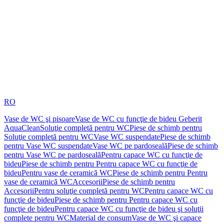
RO
Vase de WC şi pisoare
Vase de WC cu funcţie de bideu Geberit
AquaClean
Soluţie completă pentru WC
Piese de schimb pentru
Soluţie completă pentru WC
Vase WC suspendate
Piese de schimb
pentru Vase WC suspendate
Vase WC pe pardoseală
Piese de schimb
pentru Vase WC pe pardoseală
Pentru capace WC cu funcţie de
bideu
Piese de schimb pentru Pentru capace WC cu funcţie de
bideu
Pentru vase de ceramică WC
Piese de schimb pentru Pentru
vase de ceramică WC
Accesorii
Piese de schimb pentru
Accesorii
Pentru soluţie completă pentru WC
Pentru capace WC cu
funcţie de bideu
Piese de schimb pentru Pentru capace WC cu
funcţie de bideu
Pentru capace WC cu funcţie de bideu şi soluţii
complete pentru WC
Material de consum
Vase de WC şi capace