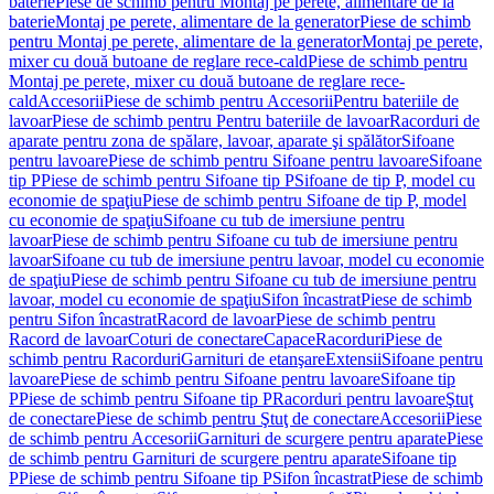
baterie
Piese de schimb pentru Montaj pe perete, alimentare de la
baterie
Montaj pe perete, alimentare de la generator
Piese de schimb
pentru Montaj pe perete, alimentare de la generator
Montaj pe perete,
mixer cu două butoane de reglare rece-cald
Piese de schimb pentru
Montaj pe perete, mixer cu două butoane de reglare rece-
cald
Accesorii
Piese de schimb pentru Accesorii
Pentru bateriile de
lavoar
Piese de schimb pentru Pentru bateriile de lavoar
Racorduri de
aparate pentru zona de spălare, lavoar, aparate şi spălător
Sifoane
pentru lavoare
Piese de schimb pentru Sifoane pentru lavoare
Sifoane
tip P
Piese de schimb pentru Sifoane tip P
Sifoane de tip P, model cu
economie de spaţiu
Piese de schimb pentru Sifoane de tip P, model
cu economie de spaţiu
Sifoane cu tub de imersiune pentru
lavoar
Piese de schimb pentru Sifoane cu tub de imersiune pentru
lavoar
Sifoane cu tub de imersiune pentru lavoar, model cu economie
de spaţiu
Piese de schimb pentru Sifoane cu tub de imersiune pentru
lavoar, model cu economie de spaţiu
Sifon încastrat
Piese de schimb
pentru Sifon încastrat
Racord de lavoar
Piese de schimb pentru
Racord de lavoar
Coturi de conectare
Capace
Racorduri
Piese de
schimb pentru Racorduri
Garnituri de etanşare
Extensii
Sifoane pentru
lavoare
Piese de schimb pentru Sifoane pentru lavoare
Sifoane tip
P
Piese de schimb pentru Sifoane tip P
Racorduri pentru lavoare
Ştuţ
de conectare
Piese de schimb pentru Ştuţ de conectare
Accesorii
Piese
de schimb pentru Accesorii
Garnituri de scurgere pentru aparate
Piese
de schimb pentru Garnituri de scurgere pentru aparate
Sifoane tip
P
Piese de schimb pentru Sifoane tip P
Sifon încastrat
Piese de schimb