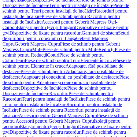
Dispozitive de închidere
Teuri pentru instalaţii de încălzire
Piese de
schimb pentru Teuri pentru instalaţii de încălzire
Racorduri pentru
instalaţii de încălzire
Piese de schimb pentru Racorduri pentru
instalaţii de încălzire
Accesorii pentru Geberit Mapress Oţel-
Carbon
Etanşări pentru ţevi şi fitinguri
Dispozitive de fixare pentru
ţevi
Dispozitive de fixare pentru racorduri
Garnituri de sistem
Seturi
de șuruburi pentru conexiuni cu flanșă
Geberit Mapress
Cupru
Geberit Mapress Cupru
Piese de schimb pentru Geberit
Mapress Cupru
Mufe
Piese de schimb pentru Mufe
Reducţii
Piese de
schimb pentru Reducţii
Coturi
Piese de schimb pentru
Coturi
Teuri
Piese de schimb pentru Teuri
Elemente în cruce
Piese de
schimb pentru Elemente în cruce
Adaptoare, fără posibilitate de
desfacere
Piese de schimb pentru Adaptoare, fără posibilitate de
desfacere
Adaptoare şi conexiuni, cu posibilitate de desfacere
Piese
de schimb pentru Adaptoare şi conexiuni, cu posibilitate de
desfacere
Dispozitive de închidere
Piese de schimb pentru
Dispozitive de închidere
Racorduri
Piese de schimb pentru
Racorduri
Teuri pentru instalaţii de încălzire
Piese de schimb pentru
Teuri pentru instalaţii de încălzire
Racorduri pentru instalaţii de
încălzire
Piese de schimb pentru Racorduri pentru instalaţii de
încălzire
Accesorii pentru Geberit Mapress Cupru
Piese de schimb
pentru Accesorii pentru Geberit Mapress Cupru
Izolaţii pentru
racorduri
Etanşări pentru ţevi şi fitinguri
Dispozitive de fixare pentru
ţevi
Dispozitive de fixare pentru racorduri
Piese de schimb pentru