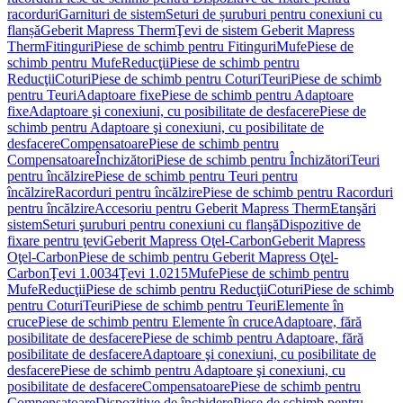
racorduri
Garnituri de sistem
Seturi de șuruburi pentru conexiuni cu
flanșă
Geberit Mapress Therm
Ţevi de sistem Geberit Mapress
Therm
Fitinguri
Piese de schimb pentru Fitinguri
Mufe
Piese de
schimb pentru Mufe
Reducţii
Piese de schimb pentru
Reducţii
Coturi
Piese de schimb pentru Coturi
Teuri
Piese de schimb
pentru Teuri
Adaptoare fixe
Piese de schimb pentru Adaptoare
fixe
Adaptoare şi conexiuni, cu posibilitate de desfacere
Piese de
schimb pentru Adaptoare şi conexiuni, cu posibilitate de
desfacere
Compensatoare
Piese de schimb pentru
Compensatoare
Închizători
Piese de schimb pentru Închizători
Teuri
pentru încălzire
Piese de schimb pentru Teuri pentru
încălzire
Racorduri pentru încălzire
Piese de schimb pentru Racorduri
pentru încălzire
Accesoriu pentru Geberit Mapress Therm
Etanşări
sistem
Seturi şuruburi pentru conexiuni cu flanşă
Dispozitive de
fixare pentru ţevi
Geberit Mapress Oţel-Carbon
Geberit Mapress
Oţel-Carbon
Piese de schimb pentru Geberit Mapress Oţel-
Carbon
Ţevi 1.0034
Ţevi 1.0215
Mufe
Piese de schimb pentru
Mufe
Reducţii
Piese de schimb pentru Reducţii
Coturi
Piese de schimb
pentru Coturi
Teuri
Piese de schimb pentru Teuri
Elemente în
cruce
Piese de schimb pentru Elemente în cruce
Adaptoare, fără
posibilitate de desfacere
Piese de schimb pentru Adaptoare, fără
posibilitate de desfacere
Adaptoare şi conexiuni, cu posibilitate de
desfacere
Piese de schimb pentru Adaptoare şi conexiuni, cu
posibilitate de desfacere
Compensatoare
Piese de schimb pentru
Compensatoare
Dispozitive de închidere
Piese de schimb pentru