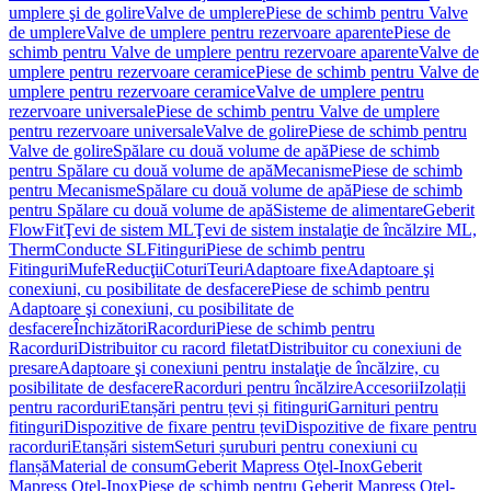
umplere şi de golire
Valve de umplere
Piese de schimb pentru Valve
de umplere
Valve de umplere pentru rezervoare aparente
Piese de
schimb pentru Valve de umplere pentru rezervoare aparente
Valve de
umplere pentru rezervoare ceramice
Piese de schimb pentru Valve de
umplere pentru rezervoare ceramice
Valve de umplere pentru
rezervoare universale
Piese de schimb pentru Valve de umplere
pentru rezervoare universale
Valve de golire
Piese de schimb pentru
Valve de golire
Spălare cu două volume de apă
Piese de schimb
pentru Spălare cu două volume de apă
Mecanisme
Piese de schimb
pentru Mecanisme
Spălare cu două volume de apă
Piese de schimb
pentru Spălare cu două volume de apă
Sisteme de alimentare
Geberit
FlowFit
Ţevi de sistem ML
Ţevi de sistem instalaţie de încălzire ML,
Therm
Conducte SL
Fitinguri
Piese de schimb pentru
Fitinguri
Mufe
Reducţii
Coturi
Teuri
Adaptoare fixe
Adaptoare şi
conexiuni, cu posibilitate de desfacere
Piese de schimb pentru
Adaptoare şi conexiuni, cu posibilitate de
desfacere
Închizători
Racorduri
Piese de schimb pentru
Racorduri
Distribuitor cu racord filetat
Distribuitor cu conexiuni de
presare
Adaptoare şi conexiuni pentru instalaţie de încălzire, cu
posibilitate de desfacere
Racorduri pentru încălzire
Accesorii
Izolații
pentru racorduri
Etanșări pentru țevi și fitinguri
Garnituri pentru
fitinguri
Dispozitive de fixare pentru țevi
Dispozitive de fixare pentru
racorduri
Etanșări sistem
Seturi șuruburi pentru conexiuni cu
flanșă
Material de consum
Geberit Mapress Oţel-Inox
Geberit
Mapress Oţel-Inox
Piese de schimb pentru Geberit Mapress Oţel-