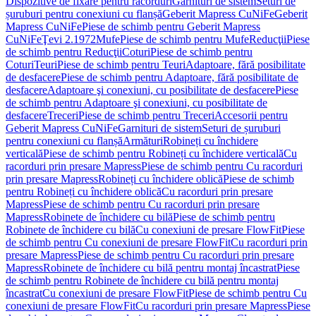
Dispozitive de fixare pentru racorduri
Garnituri de sistem
Seturi de
șuruburi pentru conexiuni cu flanșă
Geberit Mapress CuNiFe
Geberit
Mapress CuNiFe
Piese de schimb pentru Geberit Mapress
CuNiFe
Ţevi 2.1972
Mufe
Piese de schimb pentru Mufe
Reducţii
Piese
de schimb pentru Reducţii
Coturi
Piese de schimb pentru
Coturi
Teuri
Piese de schimb pentru Teuri
Adaptoare, fără posibilitate
de desfacere
Piese de schimb pentru Adaptoare, fără posibilitate de
desfacere
Adaptoare şi conexiuni, cu posibilitate de desfacere
Piese
de schimb pentru Adaptoare şi conexiuni, cu posibilitate de
desfacere
Treceri
Piese de schimb pentru Treceri
Accesorii pentru
Geberit Mapress CuNiFe
Garnituri de sistem
Seturi de șuruburi
pentru conexiuni cu flanșă
Armături
Robineți cu închidere
verticală
Piese de schimb pentru Robineți cu închidere verticală
Cu
racorduri prin presare Mapress
Piese de schimb pentru Cu racorduri
prin presare Mapress
Robineți cu închidere oblică
Piese de schimb
pentru Robineți cu închidere oblică
Cu racorduri prin presare
Mapress
Piese de schimb pentru Cu racorduri prin presare
Mapress
Robinete de închidere cu bilă
Piese de schimb pentru
Robinete de închidere cu bilă
Cu conexiuni de presare FlowFit
Piese
de schimb pentru Cu conexiuni de presare FlowFit
Cu racorduri prin
presare Mapress
Piese de schimb pentru Cu racorduri prin presare
Mapress
Robinete de închidere cu bilă pentru montaj încastrat
Piese
de schimb pentru Robinete de închidere cu bilă pentru montaj
încastrat
Cu conexiuni de presare FlowFit
Piese de schimb pentru Cu
conexiuni de presare FlowFit
Cu racorduri prin presare Mapress
Piese