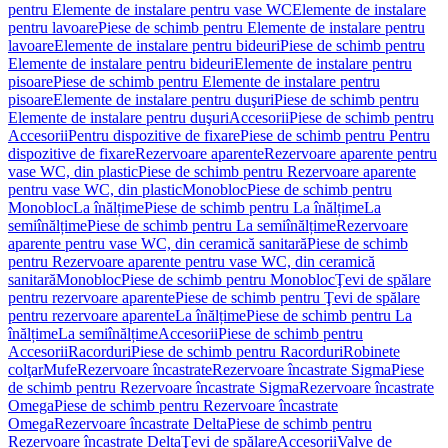
pentru Elemente de instalare pentru vase WC
Elemente de instalare
pentru lavoare
Piese de schimb pentru Elemente de instalare pentru
lavoare
Elemente de instalare pentru bideuri
Piese de schimb pentru
Elemente de instalare pentru bideuri
Elemente de instalare pentru
pisoare
Piese de schimb pentru Elemente de instalare pentru
pisoare
Elemente de instalare pentru duşuri
Piese de schimb pentru
Elemente de instalare pentru duşuri
Accesorii
Piese de schimb pentru
Accesorii
Pentru dispozitive de fixare
Piese de schimb pentru Pentru
dispozitive de fixare
Rezervoare aparente
Rezervoare aparente pentru
vase WC, din plastic
Piese de schimb pentru Rezervoare aparente
pentru vase WC, din plastic
Monobloc
Piese de schimb pentru
Monobloc
La înălțime
Piese de schimb pentru La înălțime
La
semiînălțime
Piese de schimb pentru La semiînălțime
Rezervoare
aparente pentru vase WC, din ceramică sanitară
Piese de schimb
pentru Rezervoare aparente pentru vase WC, din ceramică
sanitară
Monobloc
Piese de schimb pentru Monobloc
Ţevi de spălare
pentru rezervoare aparente
Piese de schimb pentru Ţevi de spălare
pentru rezervoare aparente
La înălțime
Piese de schimb pentru La
înălțime
La semiînălțime
Accesorii
Piese de schimb pentru
Accesorii
Racorduri
Piese de schimb pentru Racorduri
Robinete
colţar
Mufe
Rezervoare încastrate
Rezervoare încastrate Sigma
Piese
de schimb pentru Rezervoare încastrate Sigma
Rezervoare încastrate
Omega
Piese de schimb pentru Rezervoare încastrate
Omega
Rezervoare încastrate Delta
Piese de schimb pentru
Rezervoare încastrate Delta
Ţevi de spălare
Accesorii
Valve de