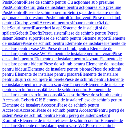
PushControl
Piese de schimb pentru Cu acţionare sub presiune
PushControl
Seturi gata de instalare pentru acţionarea sub presiune
PushControl
Piese de schimb pentru Seturi gata de instalare pentru
acţionarea sub presiune PushControl
Cu dop ventil
Piese de schimb
pentru Cu dop ventil
Accesorii pentru sifoane pentru căzi de
baie
Seturi racord
Racorduri la apă
Sisteme de instalaţii şi de
spălare
Geberit Duofix
Pereţi sistem
Piese de schimb pentru Pereţi
sistem
Sisteme suport
Piese de schimb pentru Sisteme suport
Elemente
de instalare
Piese de schimb pentru Elemente de instalare
Elemente de
instalare pentru vase WC
Piese de schimb pentru Elemente de
instalare pentru vase WC
Elemente de instalare pentru lavoare
Piese
de schimb pentru Elemente de instalare pentru lavoare
Elemente de
instalare pentru bideuri
Piese de schimb pentru Elemente de instalare
pentru bideuri
Elemente de instalare pentru pisoare
Piese de schimb
pentru Elemente de instalare pentru pisoare
Elemente de instalare
pentru duşuri cu scurgere în perete
Piese de schimb pentru Elemente
de instalare pentru duşuri cu scurgere în perete
Elemente de instalare
pentru sarcini în consolă
Piese de schimb pentru Elemente de
instalare pentru sarcini în consolă
Accesoriu
Piese de schimb pentru
Accesoriu
Geberit GIS
Elemente de instalare
Piese de schimb pentru
Elemente de instalare
Accesorii
Piese de schimb pentru
Accesorii
Accesorii
Piese de schimb pentru Accesorii
Pentru pereţi de
sistem
Piese de schimb pentru Pentru pereţi de sistem
Geberit
Kombifix
Elemente de instalare
Piese de schimb pentru Elemente de
instalare
Elemente de instalare pentru vase WC
Piese de schimb