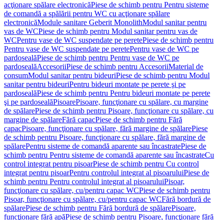
acţionare spălare electronică
Piese de schimb pentru Pentru sisteme
de comandă a spălării pentru WC cu acţionare spălare
electronică
Module sanitare Geberit Monolith
Modul sanitar pentru
vas de WC
Piese de schimb pentru Modul sanitar pentru vas de
WC
Pentru vase de WC suspendate pe perete
Piese de schimb pentru
Pentru vase de WC suspendate pe perete
Pentru vase de WC pe
pardoseală
Piese de schimb pentru Pentru vase de WC pe
pardoseală
Accesorii
Piese de schimb pentru Accesorii
Material de
consum
Modul sanitar pentru bideuri
Piese de schimb pentru Modul
sanitar pentru bideuri
Pentru bideuri montate pe perete şi pe
pardoseală
Piese de schimb pentru Pentru bideuri montate pe perete
şi pe pardoseală
Pisoare
Pisoare, funcţionare cu spălare, cu margine
de spălare
Piese de schimb pentru Pisoare, funcţionare cu spălare, cu
margine de spălare
Fără capac
Piese de schimb pentru Fără
capac
Pisoare, funcţionare cu spălare, fără margine de spălare
Piese
de schimb pentru Pisoare, funcţionare cu spălare, fără margine de
spălare
Pentru sisteme de comandă aparente sau încastrate
Piese de
schimb pentru Pentru sisteme de comandă aparente sau încastrate
Cu
control integrat pentru pisoar
Piese de schimb pentru Cu control
integrat pentru pisoar
Pentru controlul integrat al pisoarului
Piese de
schimb pentru Pentru controlul integrat al pisoarului
Pisoar,
funcţionare cu spălare, cu/pentru capac WC
Piese de schimb pentru
Pisoar, funcţionare cu spălare, cu/pentru capac WC
Fără bordură de
spălare
Piese de schimb pentru Fără bordură de spălare
Pisoare,
funcţionare fără apă
Piese de schimb pentru Pisoare, funcţionare fără