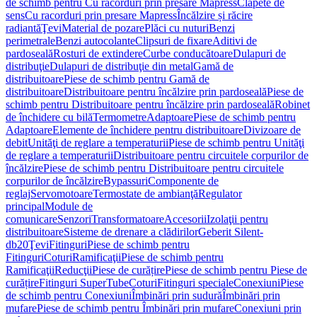
de schimb pentru Cu racorduri prin presare Mapress
Clapete de
sens
Cu racorduri prin presare Mapress
Încălzire și răcire
radiantă
Ţevi
Material de pozare
Plăci cu nuturi
Benzi
perimetrale
Benzi autocolante
Clipsuri de fixare
Aditivi de
pardoseală
Rosturi de extindere
Curbe conducătoare
Dulapuri de
distribuţie
Dulapuri de distribuţie din metal
Gamă de
distribuitoare
Piese de schimb pentru Gamă de
distribuitoare
Distribuitoare pentru încălzire prin pardoseală
Piese de
schimb pentru Distribuitoare pentru încălzire prin pardoseală
Robinet
de închidere cu bilă
Termometre
Adaptoare
Piese de schimb pentru
Adaptoare
Elemente de închidere pentru distribuitoare
Divizoare de
debit
Unităţi de reglare a temperaturii
Piese de schimb pentru Unităţi
de reglare a temperaturii
Distribuitoare pentru circuitele corpurilor de
încălzire
Piese de schimb pentru Distribuitoare pentru circuitele
corpurilor de încălzire
Bypassuri
Componente de
reglaj
Servomotoare
Termostate de ambianţă
Regulator
principal
Module de
comunicare
Senzori
Transformatoare
Accesorii
Izolaţii pentru
distribuitoare
Sisteme de drenare a clădirilor
Geberit Silent-
db20
Ţevi
Fitinguri
Piese de schimb pentru
Fitinguri
Coturi
Ramificaţii
Piese de schimb pentru
Ramificaţii
Reducţii
Piese de curățire
Piese de schimb pentru Piese de
curățire
Fitinguri SuperTube
Coturi
Fitinguri speciale
Conexiuni
Piese
de schimb pentru Conexiuni
Îmbinări prin sudură
Îmbinări prin
mufare
Piese de schimb pentru Îmbinări prin mufare
Conexiuni prin