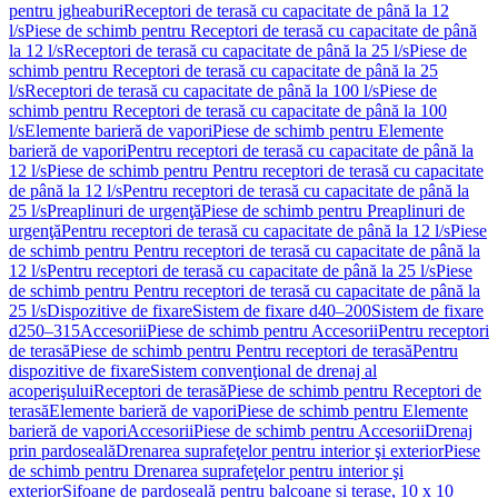
pentru jgheaburi
Receptori de terasă cu capacitate de până la 12
l/s
Piese de schimb pentru Receptori de terasă cu capacitate de până
la 12 l/s
Receptori de terasă cu capacitate de până la 25 l/s
Piese de
schimb pentru Receptori de terasă cu capacitate de până la 25
l/s
Receptori de terasă cu capacitate de până la 100 l/s
Piese de
schimb pentru Receptori de terasă cu capacitate de până la 100
l/s
Elemente barieră de vapori
Piese de schimb pentru Elemente
barieră de vapori
Pentru receptori de terasă cu capacitate de până la
12 l/s
Piese de schimb pentru Pentru receptori de terasă cu capacitate
de până la 12 l/s
Pentru receptori de terasă cu capacitate de până la
25 l/s
Preaplinuri de urgenţă
Piese de schimb pentru Preaplinuri de
urgenţă
Pentru receptori de terasă cu capacitate de până la 12 l/s
Piese
de schimb pentru Pentru receptori de terasă cu capacitate de până la
12 l/s
Pentru receptori de terasă cu capacitate de până la 25 l/s
Piese
de schimb pentru Pentru receptori de terasă cu capacitate de până la
25 l/s
Dispozitive de fixare
Sistem de fixare d40–200
Sistem de fixare
d250–315
Accesorii
Piese de schimb pentru Accesorii
Pentru receptori
de terasă
Piese de schimb pentru Pentru receptori de terasă
Pentru
dispozitive de fixare
Sistem convenţional de drenaj al
acoperişului
Receptori de terasă
Piese de schimb pentru Receptori de
terasă
Elemente barieră de vapori
Piese de schimb pentru Elemente
barieră de vapori
Accesorii
Piese de schimb pentru Accesorii
Drenaj
prin pardoseală
Drenarea suprafeţelor pentru interior şi exterior
Piese
de schimb pentru Drenarea suprafeţelor pentru interior şi
exterior
Sifoane de pardoseală pentru balcoane și terase, 10 x 10