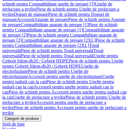
schimb pentru Compatibilitate unelte de presare [3]
Unelte de
prelucrare a ţevilor
Piese de schimb pentru Unelte de prelucrare a
ţevilor
Dopuri de etanşare
Piese de schimb pentru Dopuri de
etanşare
Accesorii
Aparate de presare
Piese de schimb pentru Aparate
de presare
Compatibilitate aparate de presare [1]
Piese de schimb
pentru Compatibilitate aparate de presare [1]
Compatibilitate aparate
de presare [2]
Piese de schimb pentru Compatibilitate aparate de
presare [2]
Compatibilitate aparate de presare [2XL]
Piese de schimb
pentru Compatibilitate aparate de presare [2XL]
Trusă
universală
Piese de schimb pentru Trusă universală
Trusă
universală
Piese de schimb pentru Trusă universală
Unelte pentru
Geberit Silent-db20 / Geberit HDPE
Piese de schimb pentru Unelte
pentru Geberit Silent-db20 / Geberit HDPE
Unelte de
electrofuziune
Piese de schimb pentru Unelte de
electrofuziune
Accesorii pentru unelte de electrofuziune
Unelte
pentru sudură cap la cap
Piese de schimb pentru Unelte pentru
sudură cap la cap
Accesorii pentru unelte pentru sudură cap la
cap
Piese de schimb pentru Accesorii pentru unelte pentru sudură cap
la cap
Unelte de prelucrare a ţevilor
Piese de schimb pentru Unelte de
prelucrare a ţevilor
Accesorii pentru unelte de prelucrare a
ţevilor
Piese de schimb pentru Accesorii pentru unelte de prelucrare a
ţevilor
Categorii de produse
Serii de baie