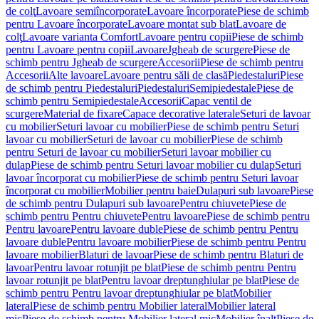
de colţ
Lavoare semiîncorporate
Lavoare încorporate
Piese de schimb
pentru Lavoare încorporate
Lavoare montat sub blat
Lavoare de
colţ
Lavoare varianta Comfort
Lavoare pentru copii
Piese de schimb
pentru Lavoare pentru copii
Lavoare
Jgheab de scurgere
Piese de
schimb pentru Jgheab de scurgere
Accesorii
Piese de schimb pentru
Accesorii
Alte lavoare
Lavoare pentru săli de clasă
Piedestaluri
Piese
de schimb pentru Piedestaluri
Piedestaluri
Semipiedestale
Piese de
schimb pentru Semipiedestale
Accesorii
Capac ventil de
scurgere
Material de fixare
Capace decorative laterale
Seturi de lavoar
cu mobilier
Seturi lavoar cu mobilier
Piese de schimb pentru Seturi
lavoar cu mobilier
Seturi de lavoar cu mobilier
Piese de schimb
pentru Seturi de lavoar cu mobilier
Seturi lavoar mobilier cu
dulap
Piese de schimb pentru Seturi lavoar mobilier cu dulap
Seturi
lavoar încorporat cu mobilier
Piese de schimb pentru Seturi lavoar
încorporat cu mobilier
Mobilier pentru baie
Dulapuri sub lavoare
Piese
de schimb pentru Dulapuri sub lavoare
Pentru chiuvete
Piese de
schimb pentru Pentru chiuvete
Pentru lavoare
Piese de schimb pentru
Pentru lavoare
Pentru lavoare duble
Piese de schimb pentru Pentru
lavoare duble
Pentru lavoare mobilier
Piese de schimb pentru Pentru
lavoare mobilier
Blaturi de lavoar
Piese de schimb pentru Blaturi de
lavoar
Pentru lavoar rotunjit pe blat
Piese de schimb pentru Pentru
lavoar rotunjit pe blat
Pentru lavoar dreptunghiular pe blat
Piese de
schimb pentru Pentru lavoar dreptunghiular pe blat
Mobilier
lateral
Piese de schimb pentru Mobilier lateral
Mobilier lateral
mic
Piese de schimb pentru Mobilier lateral mic
Mobilier înalt
Piese de