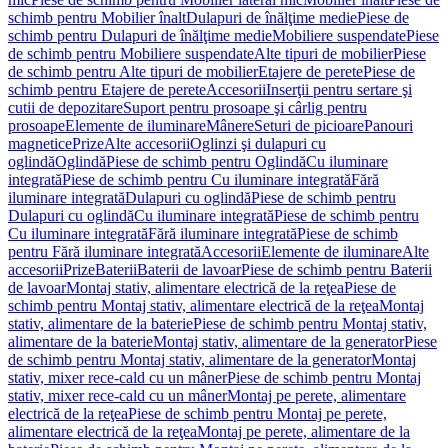
schimb pentru Mobilier înalt
Dulapuri de înălţime medie
Piese de
schimb pentru Dulapuri de înălţime medie
Mobiliere suspendate
Piese
de schimb pentru Mobiliere suspendate
Alte tipuri de mobilier
Piese
de schimb pentru Alte tipuri de mobilier
Etajere de perete
Piese de
schimb pentru Etajere de perete
Accesorii
Inserţii pentru sertare şi
cutii de depozitare
Suport pentru prosoape şi cârlig pentru
prosoape
Elemente de iluminare
Mânere
Seturi de picioare
Panouri
magnetice
Prize
Alte accesorii
Oglinzi şi dulapuri cu
oglindă
Oglindă
Piese de schimb pentru Oglindă
Cu iluminare
integrată
Piese de schimb pentru Cu iluminare integrată
Fără
iluminare integrată
Dulapuri cu oglindă
Piese de schimb pentru
Dulapuri cu oglindă
Cu iluminare integrată
Piese de schimb pentru
Cu iluminare integrată
Fără iluminare integrată
Piese de schimb
pentru Fără iluminare integrată
Accesorii
Elemente de iluminare
Alte
accesorii
Prize
Baterii
Baterii de lavoar
Piese de schimb pentru Baterii
de lavoar
Montaj stativ, alimentare electrică de la reţea
Piese de
schimb pentru Montaj stativ, alimentare electrică de la reţea
Montaj
stativ, alimentare de la baterie
Piese de schimb pentru Montaj stativ,
alimentare de la baterie
Montaj stativ, alimentare de la generator
Piese
de schimb pentru Montaj stativ, alimentare de la generator
Montaj
stativ, mixer rece-cald cu un mâner
Piese de schimb pentru Montaj
stativ, mixer rece-cald cu un mâner
Montaj pe perete, alimentare
electrică de la reţea
Piese de schimb pentru Montaj pe perete,
alimentare electrică de la reţea
Montaj pe perete, alimentare de la