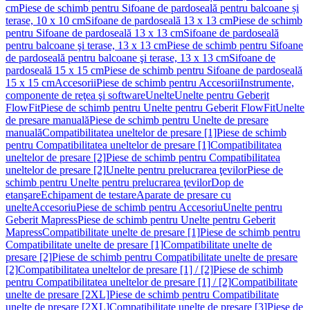
cm
Piese de schimb pentru Sifoane de pardoseală pentru balcoane și
terase, 10 x 10 cm
Sifoane de pardoseală 13 x 13 cm
Piese de schimb
pentru Sifoane de pardoseală 13 x 13 cm
Sifoane de pardoseală
pentru balcoane şi terase, 13 x 13 cm
Piese de schimb pentru Sifoane
de pardoseală pentru balcoane şi terase, 13 x 13 cm
Sifoane de
pardoseală 15 x 15 cm
Piese de schimb pentru Sifoane de pardoseală
15 x 15 cm
Accesorii
Piese de schimb pentru Accesorii
Instrumente,
componente de reţea şi software
Unelte
Unelte pentru Geberit
FlowFit
Piese de schimb pentru Unelte pentru Geberit FlowFit
Unelte
de presare manuală
Piese de schimb pentru Unelte de presare
manuală
Compatibilitatea uneltelor de presare [1]
Piese de schimb
pentru Compatibilitatea uneltelor de presare [1]
Compatibilitatea
uneltelor de presare [2]
Piese de schimb pentru Compatibilitatea
uneltelor de presare [2]
Unelte pentru prelucrarea ţevilor
Piese de
schimb pentru Unelte pentru prelucrarea ţevilor
Dop de
etanşare
Echipament de testare
Aparate de presare cu
unelte
Accesoriu
Piese de schimb pentru Accesoriu
Unelte pentru
Geberit Mapress
Piese de schimb pentru Unelte pentru Geberit
Mapress
Compatibilitate unelte de presare [1]
Piese de schimb pentru
Compatibilitate unelte de presare [1]
Compatibilitate unelte de
presare [2]
Piese de schimb pentru Compatibilitate unelte de presare
[2]
Compatibilitatea uneltelor de presare [1] / [2]
Piese de schimb
pentru Compatibilitatea uneltelor de presare [1] / [2]
Compatibilitate
unelte de presare [2XL]
Piese de schimb pentru Compatibilitate
unelte de presare [2XL]
Compatibilitate unelte de presare [3]
Piese de