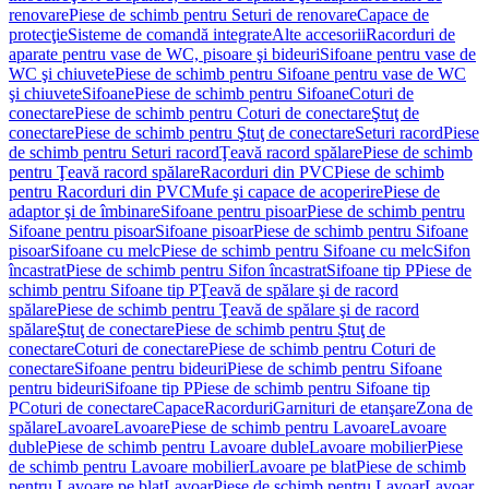
renovare
Piese de schimb pentru Seturi de renovare
Capace de
protecţie
Sisteme de comandă integrate
Alte accesorii
Racorduri de
aparate pentru vase de WC, pisoare şi bideuri
Sifoane pentru vase de
WC şi chiuvete
Piese de schimb pentru Sifoane pentru vase de WC
şi chiuvete
Sifoane
Piese de schimb pentru Sifoane
Coturi de
conectare
Piese de schimb pentru Coturi de conectare
Ştuţ de
conectare
Piese de schimb pentru Ştuţ de conectare
Seturi racord
Piese
de schimb pentru Seturi racord
Ţeavă racord spălare
Piese de schimb
pentru Ţeavă racord spălare
Racorduri din PVC
Piese de schimb
pentru Racorduri din PVC
Mufe şi capace de acoperire
Piese de
adaptor şi de îmbinare
Sifoane pentru pisoar
Piese de schimb pentru
Sifoane pentru pisoar
Sifoane pisoar
Piese de schimb pentru Sifoane
pisoar
Sifoane cu melc
Piese de schimb pentru Sifoane cu melc
Sifon
încastrat
Piese de schimb pentru Sifon încastrat
Sifoane tip P
Piese de
schimb pentru Sifoane tip P
Ţeavă de spălare şi de racord
spălare
Piese de schimb pentru Ţeavă de spălare şi de racord
spălare
Ştuţ de conectare
Piese de schimb pentru Ştuţ de
conectare
Coturi de conectare
Piese de schimb pentru Coturi de
conectare
Sifoane pentru bideuri
Piese de schimb pentru Sifoane
pentru bideuri
Sifoane tip P
Piese de schimb pentru Sifoane tip
P
Coturi de conectare
Capace
Racorduri
Garnituri de etanşare
Zona de
spălare
Lavoare
Lavoare
Piese de schimb pentru Lavoare
Lavoare
duble
Piese de schimb pentru Lavoare duble
Lavoare mobilier
Piese
de schimb pentru Lavoare mobilier
Lavoare pe blat
Piese de schimb
pentru Lavoare pe blat
Lavoar
Piese de schimb pentru Lavoar
Lavoar