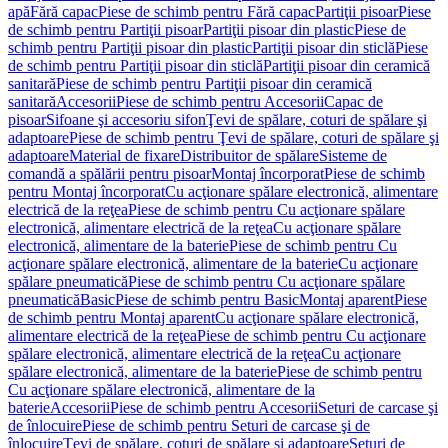
apă
Fără capac
Piese de schimb pentru Fără capac
Partiţii pisoar
Piese
de schimb pentru Partiţii pisoar
Partiţii pisoar din plastic
Piese de
schimb pentru Partiţii pisoar din plastic
Partiţii pisoar din sticlă
Piese
de schimb pentru Partiţii pisoar din sticlă
Partiţii pisoar din ceramică
sanitară
Piese de schimb pentru Partiţii pisoar din ceramică
sanitară
Accesorii
Piese de schimb pentru Accesorii
Capac de
pisoar
Sifoane şi accesoriu sifon
Ţevi de spălare, coturi de spălare şi
adaptoare
Piese de schimb pentru Ţevi de spălare, coturi de spălare şi
adaptoare
Material de fixare
Distribuitor de spălare
Sisteme de
comandă a spălării pentru pisoar
Montaj încorporat
Piese de schimb
pentru Montaj încorporat
Cu acţionare spălare electronică, alimentare
electrică de la reţea
Piese de schimb pentru Cu acţionare spălare
electronică, alimentare electrică de la reţea
Cu acţionare spălare
electronică, alimentare de la baterie
Piese de schimb pentru Cu
acţionare spălare electronică, alimentare de la baterie
Cu acţionare
spălare pneumatică
Piese de schimb pentru Cu acţionare spălare
pneumatică
Basic
Piese de schimb pentru Basic
Montaj aparent
Piese
de schimb pentru Montaj aparent
Cu acţionare spălare electronică,
alimentare electrică de la reţea
Piese de schimb pentru Cu acţionare
spălare electronică, alimentare electrică de la reţea
Cu acţionare
spălare electronică, alimentare de la baterie
Piese de schimb pentru
Cu acţionare spălare electronică, alimentare de la
baterie
Accesorii
Piese de schimb pentru Accesorii
Seturi de carcase şi
de înlocuire
Piese de schimb pentru Seturi de carcase şi de
înlocuire
Ţevi de spălare, coturi de spălare şi adaptoare
Seturi de