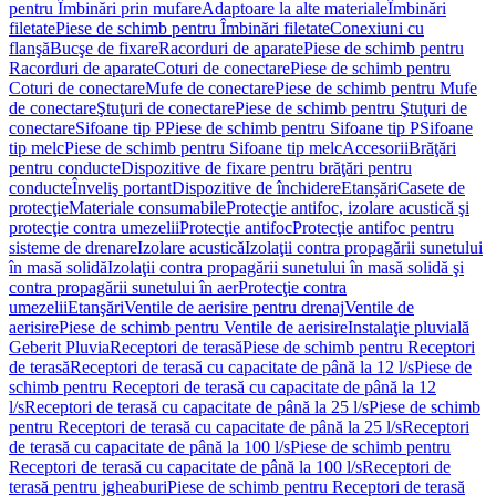
pentru Îmbinări prin mufare
Adaptoare la alte materiale
Îmbinări
filetate
Piese de schimb pentru Îmbinări filetate
Conexiuni cu
flanşă
Bucşe de fixare
Racorduri de aparate
Piese de schimb pentru
Racorduri de aparate
Coturi de conectare
Piese de schimb pentru
Coturi de conectare
Mufe de conectare
Piese de schimb pentru Mufe
de conectare
Ştuţuri de conectare
Piese de schimb pentru Ştuţuri de
conectare
Sifoane tip P
Piese de schimb pentru Sifoane tip P
Sifoane
tip melc
Piese de schimb pentru Sifoane tip melc
Accesorii
Brăţări
pentru conducte
Dispozitive de fixare pentru brăţări pentru
conducte
Înveliş portant
Dispozitive de închidere
Etanșări
Casete de
protecţie
Materiale consumabile
Protecţie antifoc, izolare acustică şi
protecţie contra umezelii
Protecţie antifoc
Protecţie antifoc pentru
sisteme de drenare
Izolare acustică
Izolaţii contra propagării sunetului
în masă solidă
Izolaţii contra propagării sunetului în masă solidă şi
contra propagării sunetului în aer
Protecţie contra
umezelii
Etanşări
Ventile de aerisire pentru drenaj
Ventile de
aerisire
Piese de schimb pentru Ventile de aerisire
Instalaţie pluvială
Geberit Pluvia
Receptori de terasă
Piese de schimb pentru Receptori
de terasă
Receptori de terasă cu capacitate de până la 12 l/s
Piese de
schimb pentru Receptori de terasă cu capacitate de până la 12
l/s
Receptori de terasă cu capacitate de până la 25 l/s
Piese de schimb
pentru Receptori de terasă cu capacitate de până la 25 l/s
Receptori
de terasă cu capacitate de până la 100 l/s
Piese de schimb pentru
Receptori de terasă cu capacitate de până la 100 l/s
Receptori de
terasă pentru jgheaburi
Piese de schimb pentru Receptori de terasă