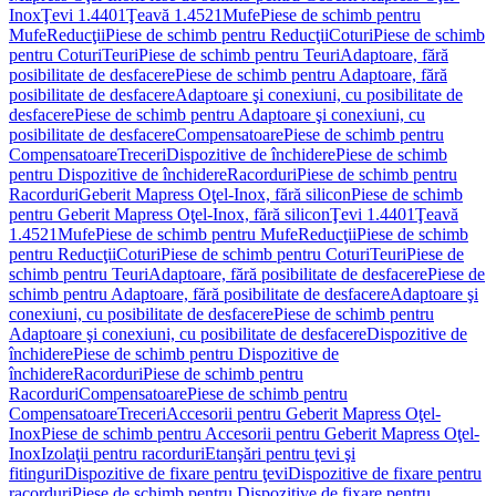
Inox
Ţevi 1.4401
Ţeavă 1.4521
Mufe
Piese de schimb pentru
Mufe
Reducţii
Piese de schimb pentru Reducţii
Coturi
Piese de schimb
pentru Coturi
Teuri
Piese de schimb pentru Teuri
Adaptoare, fără
posibilitate de desfacere
Piese de schimb pentru Adaptoare, fără
posibilitate de desfacere
Adaptoare şi conexiuni, cu posibilitate de
desfacere
Piese de schimb pentru Adaptoare şi conexiuni, cu
posibilitate de desfacere
Compensatoare
Piese de schimb pentru
Compensatoare
Treceri
Dispozitive de închidere
Piese de schimb
pentru Dispozitive de închidere
Racorduri
Piese de schimb pentru
Racorduri
Geberit Mapress Oţel-Inox, fără silicon
Piese de schimb
pentru Geberit Mapress Oţel-Inox, fără silicon
Ţevi 1.4401
Ţeavă
1.4521
Mufe
Piese de schimb pentru Mufe
Reducţii
Piese de schimb
pentru Reducţii
Coturi
Piese de schimb pentru Coturi
Teuri
Piese de
schimb pentru Teuri
Adaptoare, fără posibilitate de desfacere
Piese de
schimb pentru Adaptoare, fără posibilitate de desfacere
Adaptoare şi
conexiuni, cu posibilitate de desfacere
Piese de schimb pentru
Adaptoare şi conexiuni, cu posibilitate de desfacere
Dispozitive de
închidere
Piese de schimb pentru Dispozitive de
închidere
Racorduri
Piese de schimb pentru
Racorduri
Compensatoare
Piese de schimb pentru
Compensatoare
Treceri
Accesorii pentru Geberit Mapress Oţel-
Inox
Piese de schimb pentru Accesorii pentru Geberit Mapress Oţel-
Inox
Izolaţii pentru racorduri
Etanşări pentru ţevi şi
fitinguri
Dispozitive de fixare pentru ţevi
Dispozitive de fixare pentru
racorduri
Piese de schimb pentru Dispozitive de fixare pentru