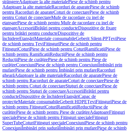
strângere
Adaptoare la alte materiale
Piese de schimb pentru
Adaptoare la alte materiale
Racorduri de aparate
Piese de schimb
pentru Racorduri de aparate
Coturi de conectare
Piese de schimb
pentru Coturi de conectare
Mufe de racordare cu inel de
etanșare
Piese de schimb pentru Mufe de racordare cu inel de
etanșare
Accesorii
Brăţări pentru conducte
Dispozitive de fixare
pentru brăţări pentru conducte
Dispozitive de
închidere
Etanșări
Materiale consumabile
Geberit Silent-PP
Ţevi
Piese
de schimb pentru Ţevi
Fitinguri
Piese de schimb pentru
Fitinguri
Coturi
Piese de schimb pentru Coturi
Ramificaţii
Piese de
schimb pentru Ramificaţii
Reducţii
Piese de schimb pentru
Reducţii
Piese de curățire
Piese de schimb pentru Piese de
curățire
Conexiuni
Piese de schimb pentru Conexiuni
Îmbinări prin
mufare
Piese de schimb pentru Îmbinări prin mufare
Racorduri
gheară
Adaptoare la alte materiale
Racorduri de aparate
Piese de
schimb pentru Racorduri de aparate
Coturi de conectare
Piese de
schimb pentru Coturi de conectare
Ştuţuri de conectare
Piese de
schimb pentru Ştuţuri de conectare
Accesorii
Brățări pentru
conducte
Dispozitive de închidere
Etanșări
Capac de
protecție
Materiale consumabile
Geberit HDPE
Ţevi
Fitinguri
Piese de
schimb pentru Fitinguri
Coturi
Ramificaţii
Reducţii
Piese de
curățire
Piese de schimb pentru Piese de curățire
Adaptoare
Fitinguri
speciale
Piese de schimb pentru Fitinguri speciale
Fitinguri
SuperTube
Coturi
Fitinguri speciale
Conexiuni
Piese de schimb pentru
Conexiuni
Îmbinări prin sudură
Îmbinări prin mufare
Piese de schimb