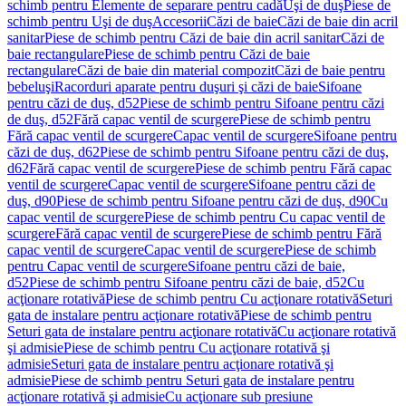
schimb pentru Elemente de separare pentru cadă
Uşi de duş
Piese de
schimb pentru Uşi de duş
Accesorii
Căzi de baie
Căzi de baie din acril
sanitar
Piese de schimb pentru Căzi de baie din acril sanitar
Căzi de
baie rectangulare
Piese de schimb pentru Căzi de baie
rectangulare
Căzi de baie din material compozit
Căzi de baie pentru
bebeluşi
Racorduri aparate pentru duşuri şi căzi de baie
Sifoane
pentru căzi de duş, d52
Piese de schimb pentru Sifoane pentru căzi
de duş, d52
Fără capac ventil de scurgere
Piese de schimb pentru
Fără capac ventil de scurgere
Capac ventil de scurgere
Sifoane pentru
căzi de duş, d62
Piese de schimb pentru Sifoane pentru căzi de duş,
d62
Fără capac ventil de scurgere
Piese de schimb pentru Fără capac
ventil de scurgere
Capac ventil de scurgere
Sifoane pentru căzi de
duş, d90
Piese de schimb pentru Sifoane pentru căzi de duş, d90
Cu
capac ventil de scurgere
Piese de schimb pentru Cu capac ventil de
scurgere
Fără capac ventil de scurgere
Piese de schimb pentru Fără
capac ventil de scurgere
Capac ventil de scurgere
Piese de schimb
pentru Capac ventil de scurgere
Sifoane pentru căzi de baie,
d52
Piese de schimb pentru Sifoane pentru căzi de baie, d52
Cu
acţionare rotativă
Piese de schimb pentru Cu acţionare rotativă
Seturi
gata de instalare pentru acţionare rotativă
Piese de schimb pentru
Seturi gata de instalare pentru acţionare rotativă
Cu acţionare rotativă
şi admisie
Piese de schimb pentru Cu acţionare rotativă şi
admisie
Seturi gata de instalare pentru acţionare rotativă şi
admisie
Piese de schimb pentru Seturi gata de instalare pentru
acţionare rotativă şi admisie
Cu acţionare sub presiune