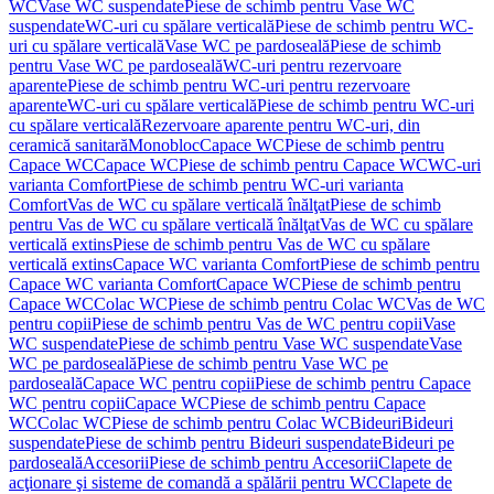
WC
Vase WC suspendate
Piese de schimb pentru Vase WC
suspendate
WC-uri cu spălare verticală
Piese de schimb pentru WC-
uri cu spălare verticală
Vase WC pe pardoseală
Piese de schimb
pentru Vase WC pe pardoseală
WC-uri pentru rezervoare
aparente
Piese de schimb pentru WC-uri pentru rezervoare
aparente
WC-uri cu spălare verticală
Piese de schimb pentru WC-uri
cu spălare verticală
Rezervoare aparente pentru WC-uri, din
ceramică sanitară
Monobloc
Capace WC
Piese de schimb pentru
Capace WC
Capace WC
Piese de schimb pentru Capace WC
WC-uri
varianta Comfort
Piese de schimb pentru WC-uri varianta
Comfort
Vas de WC cu spălare verticală înălţat
Piese de schimb
pentru Vas de WC cu spălare verticală înălţat
Vas de WC cu spălare
verticală extins
Piese de schimb pentru Vas de WC cu spălare
verticală extins
Capace WC varianta Comfort
Piese de schimb pentru
Capace WC varianta Comfort
Capace WC
Piese de schimb pentru
Capace WC
Colac WC
Piese de schimb pentru Colac WC
Vas de WC
pentru copii
Piese de schimb pentru Vas de WC pentru copii
Vase
WC suspendate
Piese de schimb pentru Vase WC suspendate
Vase
WC pe pardoseală
Piese de schimb pentru Vase WC pe
pardoseală
Capace WC pentru copii
Piese de schimb pentru Capace
WC pentru copii
Capace WC
Piese de schimb pentru Capace
WC
Colac WC
Piese de schimb pentru Colac WC
Bideuri
Bideuri
suspendate
Piese de schimb pentru Bideuri suspendate
Bideuri pe
pardoseală
Accesorii
Piese de schimb pentru Accesorii
Clapete de
acţionare şi sisteme de comandă a spălării pentru WC
Clapete de