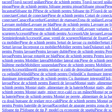
racord
Ţeavă racord spălare
Piese de schimb pentru Ţeavă racord spăla
pisoar
Piese de schimb pentru Sifoane pentru pisoar
Sifoane pisoar
Pies
încastrat
Sifoane tip P
Piese de schimb pentru Sifoane tip P
Ţeavă de spă
conectare
Coturi de conectare
Piese de schimb pentru Coturi de conect
conectare
Capace
Racorduri
Garnituri de etanşare
Zona de spălare
Lavoa
Lavoare mobilier
Lavoare pe blat
Piese de schimb pentru Lavoare pe bl
încorporate
Lavoare montat sub blat
Lavoare de colţ
Lavoare varianta 
scurgere
Accesorii
Piese de schimb pentru Accesorii
Alte lavoare
Lavoar
Semipiedestale
Accesorii
Capac ventil de scurgere
Material de fixare
Cap
cu mobilier
Piese de schimb pentru Seturi de lavoar cu mobilier
Seturi 
Seturi lavoar încorporat cu mobilier
Mobilier pentru baie
Dulapuri sub 
pentru Pentru lavoare
Pentru lavoare duble
Piese de schimb pentru Pen
lavoar
Pentru lavoar rotunjit pe blat
Piese de schimb pentru Pentru lavoa
schimb pentru Mobilier lateral
Mobilier lateral mic
Piese de schimb pent
înălţime medie
Mobiliere suspendate
Piese de schimb pentru Mobiliere
perete
Accesorii
Inserţii pentru sertare şi cutii de depozitare
Suport pentr
cu oglindă
Oglindă
Piese de schimb pentru Oglindă
Cu iluminare integr
iluminare integrată
Piese de schimb pentru Cu iluminare integrată
Fără 
lavoar
Piese de schimb pentru Baterii de lavoar
Montaj stativ, alimentare
schimb pentru Montaj stativ, alimentare de la baterie
Montaj stativ, ali
schimb pentru Montaj stativ, mixer rece-cald cu un mâner
Montaj pe per
la baterie
Piese de schimb pentru Montaj pe perete, alimentare de la bat
cu două butoane de reglare rece-cald
Piese de schimb pentru Montaj pe
pentru Pentru bateriile de lavoar
Racorduri de aparate pentru zona de sp
Sifoane tip P
Sifoane de tip P, model cu economie de spaţiu
Piese de s