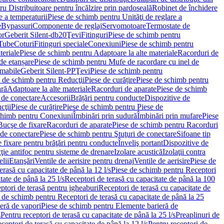
u Distribuitoare pentru încălzire prin pardoseală
Robinet de închidere
e a temperaturii
Piese de schimb pentru Unităţi de reglare a
e
Bypassuri
Componente de reglaj
Servomotoare
Termostate de
or
Geberit Silent-db20
Ţevi
Fitinguri
Piese de schimb pentru
rTube
Coturi
Fitinguri speciale
Conexiuni
Piese de schimb pentru
teriale
Piese de schimb pentru Adaptoare la alte materiale
Racorduri de
de etanșare
Piese de schimb pentru Mufe de racordare cu inel de
umabile
Geberit Silent-PP
Ţevi
Piese de schimb pentru
 de schimb pentru Reducţii
Piese de curățire
Piese de schimb pentru
ară
Adaptoare la alte materiale
Racorduri de aparate
Piese de schimb
 de conectare
Accesorii
Brățări pentru conducte
Dispozitive de
cţii
Piese de curățire
Piese de schimb pentru Piese de
chimb pentru Conexiuni
Îmbinări prin sudură
Îmbinări prin mufare
Piese
Bucşe de fixare
Racorduri de aparate
Piese de schimb pentru Racorduri
 de conectare
Piese de schimb pentru Ştuţuri de conectare
Sifoane tip
 fixare pentru brăţări pentru conducte
Înveliş portant
Dispozitive de
ţie antifoc pentru sisteme de drenare
Izolare acustică
Izolaţii contra
lii
Etanşări
Ventile de aerisire pentru drenaj
Ventile de aerisire
Piese de
erasă cu capacitate de până la 12 l/s
Piese de schimb pentru Receptori
ate de până la 25 l/s
Receptori de terasă cu capacitate de până la 100
tori de terasă pentru jgheaburi
Receptori de terasă cu capacitate de
 de schimb pentru Receptori de terasă cu capacitate de până la 25
eră de vapori
Piese de schimb pentru Elemente barieră de
s
Pentru receptori de terasă cu capacitate de până la 25 l/s
Preaplinuri de
ceptori de terasă cu capacitate de până la 12 l/s
Pentru receptori de