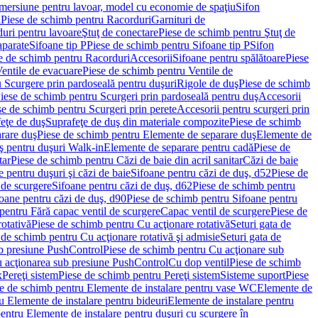
imersiune pentru lavoar, model cu economie de spaţiu
Sifon
i
Piese de schimb pentru Racorduri
Garnituri de
uri pentru lavoare
Ştuţ de conectare
Piese de schimb pentru Ştuţ de
aparate
Sifoane tip P
Piese de schimb pentru Sifoane tip P
Sifon
e de schimb pentru Racorduri
Accesorii
Sifoane pentru spălătoare
Piese
entile de evacuare
Piese de schimb pentru Ventile de
 Scurgere prin pardoseală pentru duşuri
Rigole de duş
Piese de schimb
iese de schimb pentru Scurgeri prin pardoseală pentru duş
Accesorii
se de schimb pentru Scurgeri prin perete
Accesorii pentru scurgeri prin
feţe de duş
Suprafeţe de duş din materiale compozite
Piese de schimb
rare duş
Piese de schimb pentru Elemente de separare duş
Elemente de
uş pentru duşuri Walk-in
Elemente de separare pentru cadă
Piese de
tar
Piese de schimb pentru Căzi de baie din acril sanitar
Căzi de baie
 pentru duşuri şi căzi de baie
Sifoane pentru căzi de duş, d52
Piese de
 de scurgere
Sifoane pentru căzi de duş, d62
Piese de schimb pentru
oane pentru căzi de duş, d90
Piese de schimb pentru Sifoane pentru
pentru Fără capac ventil de scurgere
Capac ventil de scurgere
Piese de
rotativă
Piese de schimb pentru Cu acţionare rotativă
Seturi gata de
 de schimb pentru Cu acţionare rotativă şi admisie
Seturi gata de
b presiune PushControl
Piese de schimb pentru Cu acţionare sub
ru acţionarea sub presiune PushControl
Cu dop ventil
Piese de schimb
x
Pereţi sistem
Piese de schimb pentru Pereţi sistem
Sisteme suport
Piese
e de schimb pentru Elemente de instalare pentru vase WC
Elemente de
u Elemente de instalare pentru bideuri
Elemente de instalare pentru
entru Elemente de instalare pentru duşuri cu scurgere în