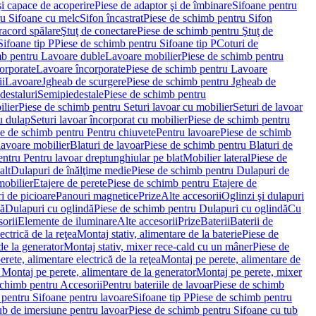
i capace de acoperire
Piese de adaptor şi de îmbinare
Sifoane pentru
ru Sifoane cu melc
Sifon încastrat
Piese de schimb pentru Sifon
racord spălare
Ştuţ de conectare
Piese de schimb pentru Ştuţ de
Sifoane tip P
Piese de schimb pentru Sifoane tip P
Coturi de
mb pentru Lavoare duble
Lavoare mobilier
Piese de schimb pentru
orporate
Lavoare încorporate
Piese de schimb pentru Lavoare
ii
Lavoare
Jgheab de scurgere
Piese de schimb pentru Jgheab de
destaluri
Semipiedestale
Piese de schimb pentru
ilier
Piese de schimb pentru Seturi lavoar cu mobilier
Seturi de lavoar
u dulap
Seturi lavoar încorporat cu mobilier
Piese de schimb pentru
e de schimb pentru Pentru chiuvete
Pentru lavoare
Piese de schimb
lavoare mobilier
Blaturi de lavoar
Piese de schimb pentru Blaturi de
ntru Pentru lavoar dreptunghiular pe blat
Mobilier lateral
Piese de
alt
Dulapuri de înălţime medie
Piese de schimb pentru Dulapuri de
mobilier
Etajere de perete
Piese de schimb pentru Etajere de
i de picioare
Panouri magnetice
Prize
Alte accesorii
Oglinzi şi dulapuri
tă
Dulapuri cu oglindă
Piese de schimb pentru Dulapuri cu oglindă
Cu
orii
Elemente de iluminare
Alte accesorii
Prize
Baterii
Baterii de
ctrică de la reţea
Montaj stativ, alimentare de la baterie
Piese de
de la generator
Montaj stativ, mixer rece-cald cu un mâner
Piese de
ete, alimentare electrică de la reţea
Montaj pe perete, alimentare de
Montaj pe perete, alimentare de la generator
Montaj pe perete, mixer
schimb pentru Accesorii
Pentru bateriile de lavoar
Piese de schimb
 pentru Sifoane pentru lavoare
Sifoane tip P
Piese de schimb pentru
ub de imersiune pentru lavoar
Piese de schimb pentru Sifoane cu tub