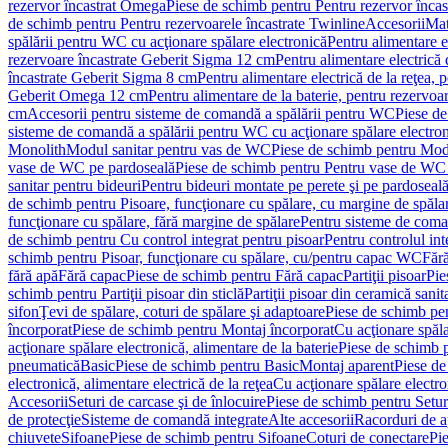
rezervor încastrat Omega
Piese de schimb pentru Pentru rezervor înca
de schimb pentru Pentru rezervoarele încastrate Twinline
Accesorii
Mat
spălării pentru WC cu acţionare spălare electronică
Pentru alimentare e
rezervoare încastrate Geberit Sigma 12 cm
Pentru alimentare electrică
încastrate Geberit Sigma 8 cm
Pentru alimentare electrică de la reţea
Geberit Omega 12 cm
Pentru alimentare de la baterie, pentru rezervo
cm
Accesorii pentru sisteme de comandă a spălării pentru WC
Piese de
sisteme de comandă a spălării pentru WC cu acţionare spălare electro
Monolith
Modul sanitar pentru vas de WC
Piese de schimb pentru Mod
vase de WC pe pardoseală
Piese de schimb pentru Pentru vase de WC
sanitar pentru bideuri
Pentru bideuri montate pe perete şi pe pardoseal
de schimb pentru Pisoare, funcţionare cu spălare, cu margine de spăla
funcţionare cu spălare, fără margine de spălare
Pentru sisteme de coma
de schimb pentru Cu control integrat pentru pisoar
Pentru controlul int
schimb pentru Pisoar, funcţionare cu spălare, cu/pentru capac WC
Fără
fără apă
Fără capac
Piese de schimb pentru Fără capac
Partiţii pisoar
Pie
schimb pentru Partiţii pisoar din sticlă
Partiţii pisoar din ceramică sanit
sifon
Ţevi de spălare, coturi de spălare şi adaptoare
Piese de schimb pen
încorporat
Piese de schimb pentru Montaj încorporat
Cu acţionare spăla
acţionare spălare electronică, alimentare de la baterie
Piese de schimb p
pneumatică
Basic
Piese de schimb pentru Basic
Montaj aparent
Piese de
electronică, alimentare electrică de la reţea
Cu acţionare spălare electro
Accesorii
Seturi de carcase şi de înlocuire
Piese de schimb pentru Seturi
de protecţie
Sisteme de comandă integrate
Alte accesorii
Racorduri de a
chiuvete
Sifoane
Piese de schimb pentru Sifoane
Coturi de conectare
Pi