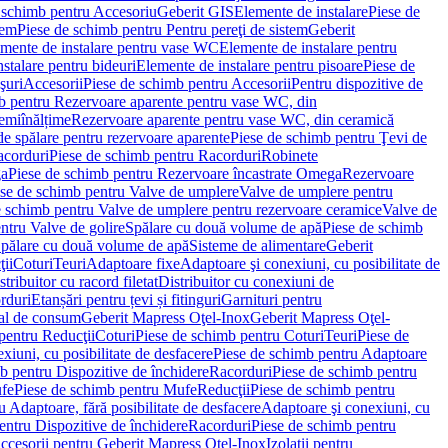
 schimb pentru Accesoriu
Geberit GIS
Elemente de instalare
Piese de
tem
Piese de schimb pentru Pentru pereţi de sistem
Geberit
emente de instalare pentru vase WC
Elemente de instalare pentru
stalare pentru bideuri
Elemente de instalare pentru pisoare
Piese de
şuri
Accesorii
Piese de schimb pentru Accesorii
Pentru dispozitive de
b pentru Rezervoare aparente pentru vase WC, din
emiînălțime
Rezervoare aparente pentru vase WC, din ceramică
de spălare pentru rezervoare aparente
Piese de schimb pentru Ţevi de
corduri
Piese de schimb pentru Racorduri
Robinete
ga
Piese de schimb pentru Rezervoare încastrate Omega
Rezervoare
se de schimb pentru Valve de umplere
Valve de umplere pentru
e schimb pentru Valve de umplere pentru rezervoare ceramice
Valve de
ntru Valve de golire
Spălare cu două volume de apă
Piese de schimb
Spălare cu două volume de apă
Sisteme de alimentare
Geberit
ii
Coturi
Teuri
Adaptoare fixe
Adaptoare şi conexiuni, cu posibilitate de
stribuitor cu racord filetat
Distribuitor cu conexiuni de
orduri
Etanșări pentru țevi și fitinguri
Garnituri pentru
al de consum
Geberit Mapress Oţel-Inox
Geberit Mapress Oţel-
pentru Reducţii
Coturi
Piese de schimb pentru Coturi
Teuri
Piese de
xiuni, cu posibilitate de desfacere
Piese de schimb pentru Adaptoare
b pentru Dispozitive de închidere
Racorduri
Piese de schimb pentru
fe
Piese de schimb pentru Mufe
Reducţii
Piese de schimb pentru
 Adaptoare, fără posibilitate de desfacere
Adaptoare şi conexiuni, cu
entru Dispozitive de închidere
Racorduri
Piese de schimb pentru
ccesorii pentru Geberit Mapress Oţel-Inox
Izolaţii pentru