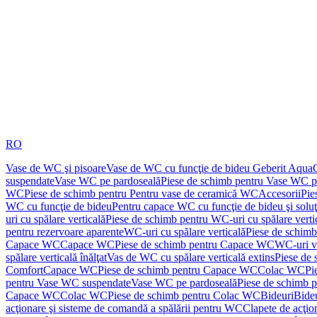
RO
Vase de WC şi pisoare
Vase de WC cu funcţie de bideu Geberit Aqua
suspendate
Vase WC pe pardoseală
Piese de schimb pentru Vase WC p
WC
Piese de schimb pentru Pentru vase de ceramică WC
Accesorii
Pie
WC cu funcţie de bideu
Pentru capace WC cu funcţie de bideu şi solu
uri cu spălare verticală
Piese de schimb pentru WC-uri cu spălare verti
pentru rezervoare aparente
WC-uri cu spălare verticală
Piese de schimb
Capace WC
Capace WC
Piese de schimb pentru Capace WC
WC-uri v
spălare verticală înălţat
Vas de WC cu spălare verticală extins
Piese de 
Comfort
Capace WC
Piese de schimb pentru Capace WC
Colac WC
Pi
pentru Vase WC suspendate
Vase WC pe pardoseală
Piese de schimb 
Capace WC
Colac WC
Piese de schimb pentru Colac WC
Bideuri
Bide
acţionare şi sisteme de comandă a spălării pentru WC
Clapete de acţio