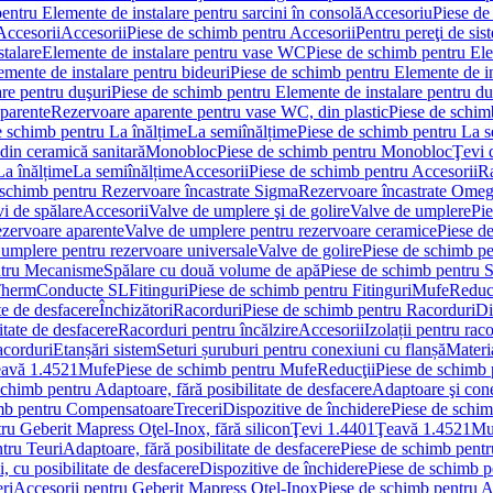
entru Elemente de instalare pentru sarcini în consolă
Accesoriu
Piese de
Accesorii
Accesorii
Piese de schimb pentru Accesorii
Pentru pereţi de sis
talare
Elemente de instalare pentru vase WC
Piese de schimb pentru El
emente de instalare pentru bideuri
Piese de schimb pentru Elemente de in
re pentru duşuri
Piese de schimb pentru Elemente de instalare pentru du
parente
Rezervoare aparente pentru vase WC, din plastic
Piese de schim
e schimb pentru La înălțime
La semiînălțime
Piese de schimb pentru La s
din ceramică sanitară
Monobloc
Piese de schimb pentru Monobloc
Ţevi 
La înălțime
La semiînălțime
Accesorii
Piese de schimb pentru Accesorii
Ra
 schimb pentru Rezervoare încastrate Sigma
Rezervoare încastrate Ome
i de spălare
Accesorii
Valve de umplere şi de golire
Valve de umplere
Pie
ezervoare aparente
Valve de umplere pentru rezervoare ceramice
Piese d
 umplere pentru rezervoare universale
Valve de golire
Piese de schimb pe
ntru Mecanisme
Spălare cu două volume de apă
Piese de schimb pentru 
 Therm
Conducte SL
Fitinguri
Piese de schimb pentru Fitinguri
Mufe
Reducţ
te de desfacere
Închizători
Racorduri
Piese de schimb pentru Racorduri
Di
itate de desfacere
Racorduri pentru încălzire
Accesorii
Izolații pentru rac
acorduri
Etanșări sistem
Seturi șuruburi pentru conexiuni cu flanșă
Materi
avă 1.4521
Mufe
Piese de schimb pentru Mufe
Reducţii
Piese de schimb 
schimb pentru Adaptoare, fără posibilitate de desfacere
Adaptoare şi cone
imb pentru Compensatoare
Treceri
Dispozitive de închidere
Piese de schim
ru Geberit Mapress Oţel-Inox, fără silicon
Ţevi 1.4401
Ţeavă 1.4521
Mu
tru Teuri
Adaptoare, fără posibilitate de desfacere
Piese de schimb pentru
 cu posibilitate de desfacere
Dispozitive de închidere
Piese de schimb p
ri
Accesorii pentru Geberit Mapress Oţel-Inox
Piese de schimb pentru A