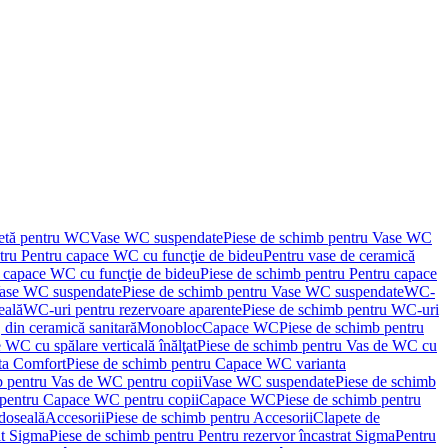
letă pentru WC
Vase WC suspendate
Piese de schimb pentru Vase WC
tru Pentru capace WC cu funcţie de bideu
Pentru vase de ceramică
 capace WC cu funcţie de bideu
Piese de schimb pentru Pentru capace
ase WC suspendate
Piese de schimb pentru Vase WC suspendate
WC-
eală
WC-uri pentru rezervoare aparente
Piese de schimb pentru WC-uri
 din ceramică sanitară
Monobloc
Capace WC
Piese de schimb pentru
 WC cu spălare verticală înălţat
Piese de schimb pentru Vas de WC cu
ta Comfort
Piese de schimb pentru Capace WC varianta
b pentru Vas de WC pentru copii
Vase WC suspendate
Piese de schimb
 pentru Capace WC pentru copii
Capace WC
Piese de schimb pentru
doseală
Accesorii
Piese de schimb pentru Accesorii
Clapete de
at Sigma
Piese de schimb pentru Pentru rezervor încastrat Sigma
Pentru