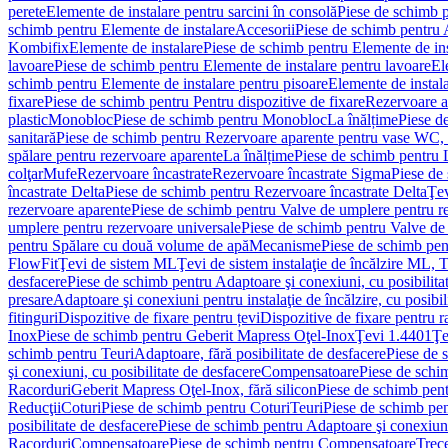
perete
Elemente de instalare pentru sarcini în consolă
Piese de schimb p
schimb pentru Elemente de instalare
Accesorii
Piese de schimb pentru 
Kombifix
Elemente de instalare
Piese de schimb pentru Elemente de ins
lavoare
Piese de schimb pentru Elemente de instalare pentru lavoare
El
schimb pentru Elemente de instalare pentru pisoare
Elemente de instala
fixare
Piese de schimb pentru Pentru dispozitive de fixare
Rezervoare a
plastic
Monobloc
Piese de schimb pentru Monobloc
La înălțime
Piese d
sanitară
Piese de schimb pentru Rezervoare aparente pentru vase WC, 
spălare pentru rezervoare aparente
La înălțime
Piese de schimb pentru 
colţar
Mufe
Rezervoare încastrate
Rezervoare încastrate Sigma
Piese de
încastrate Delta
Piese de schimb pentru Rezervoare încastrate Delta
Ţev
rezervoare aparente
Piese de schimb pentru Valve de umplere pentru r
umplere pentru rezervoare universale
Piese de schimb pentru Valve de
pentru Spălare cu două volume de apă
Mecanisme
Piese de schimb pe
FlowFit
Ţevi de sistem ML
Ţevi de sistem instalaţie de încălzire ML,
desfacere
Piese de schimb pentru Adaptoare şi conexiuni, cu posibilita
presare
Adaptoare şi conexiuni pentru instalaţie de încălzire, cu posibil
fitinguri
Dispozitive de fixare pentru țevi
Dispozitive de fixare pentru r
Inox
Piese de schimb pentru Geberit Mapress Oţel-Inox
Ţevi 1.4401
Ţe
schimb pentru Teuri
Adaptoare, fără posibilitate de desfacere
Piese de 
şi conexiuni, cu posibilitate de desfacere
Compensatoare
Piese de sch
Racorduri
Geberit Mapress Oţel-Inox, fără silicon
Piese de schimb pent
Reducţii
Coturi
Piese de schimb pentru Coturi
Teuri
Piese de schimb pen
posibilitate de desfacere
Piese de schimb pentru Adaptoare şi conexiuni,
Racorduri
Compensatoare
Piese de schimb pentru Compensatoare
Trece