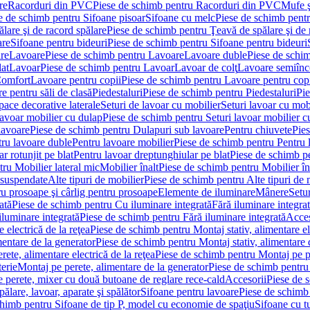
re
Racorduri din PVC
Piese de schimb pentru Racorduri din PVC
Mufe ş
e de schimb pentru Sifoane pisoar
Sifoane cu melc
Piese de schimb pent
lare şi de racord spălare
Piese de schimb pentru Ţeavă de spălare şi de 
are
Sifoane pentru bideuri
Piese de schimb pentru Sifoane pentru bideuri
re
Lavoare
Piese de schimb pentru Lavoare
Lavoare duble
Piese de schi
at
Lavoar
Piese de schimb pentru Lavoar
Lavoar de colţ
Lavoare semiînc
Comfort
Lavoare pentru copii
Piese de schimb pentru Lavoare pentru cop
e pentru săli de clasă
Piedestaluri
Piese de schimb pentru Piedestaluri
Pie
ace decorative laterale
Seturi de lavoar cu mobilier
Seturi lavoar cu mob
lavoar mobilier cu dulap
Piese de schimb pentru Seturi lavoar mobilier c
lavoare
Piese de schimb pentru Dulapuri sub lavoare
Pentru chiuvete
Pies
tru lavoare duble
Pentru lavoare mobilier
Piese de schimb pentru Pentru 
r rotunjit pe blat
Pentru lavoar dreptunghiular pe blat
Piese de schimb pe
ru Mobilier lateral mic
Mobilier înalt
Piese de schimb pentru Mobilier în
 suspendate
Alte tipuri de mobilier
Piese de schimb pentru Alte tipuri de 
u prosoape şi cârlig pentru prosoape
Elemente de iluminare
Mânere
Setur
ată
Piese de schimb pentru Cu iluminare integrată
Fără iluminare integra
iluminare integrată
Piese de schimb pentru Fără iluminare integrată
Acces
 electrică de la reţea
Piese de schimb pentru Montaj stativ, alimentare ele
mentare de la generator
Piese de schimb pentru Montaj stativ, alimentare 
ete, alimentare electrică de la reţea
Piese de schimb pentru Montaj pe per
erie
Montaj pe perete, alimentare de la generator
Piese de schimb pentru 
 perete, mixer cu două butoane de reglare rece-cald
Accesorii
Piese de 
ălare, lavoar, aparate şi spălător
Sifoane pentru lavoare
Piese de schimb
chimb pentru Sifoane de tip P, model cu economie de spaţiu
Sifoane cu t