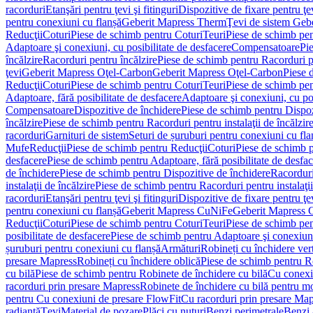
racorduri
Etanşări pentru ţevi şi fitinguri
Dispozitive de fixare pentru ţe
pentru conexiuni cu flanșă
Geberit Mapress Therm
Ţevi de sistem Geb
Reducţii
Coturi
Piese de schimb pentru Coturi
Teuri
Piese de schimb pen
Adaptoare şi conexiuni, cu posibilitate de desfacere
Compensatoare
Pi
încălzire
Racorduri pentru încălzire
Piese de schimb pentru Racorduri p
ţevi
Geberit Mapress Oţel-Carbon
Geberit Mapress Oţel-Carbon
Piese 
Reducţii
Coturi
Piese de schimb pentru Coturi
Teuri
Piese de schimb pen
Adaptoare, fără posibilitate de desfacere
Adaptoare şi conexiuni, cu pos
Compensatoare
Dispozitive de închidere
Piese de schimb pentru Dispoz
încălzire
Piese de schimb pentru Racorduri pentru instalaţii de încălzir
racorduri
Garnituri de sistem
Seturi de șuruburi pentru conexiuni cu fla
Mufe
Reducţii
Piese de schimb pentru Reducţii
Coturi
Piese de schimb p
desfacere
Piese de schimb pentru Adaptoare, fără posibilitate de desfa
de închidere
Piese de schimb pentru Dispozitive de închidere
Racordur
instalaţii de încălzire
Piese de schimb pentru Racorduri pentru instalaţii
racorduri
Etanşări pentru ţevi şi fitinguri
Dispozitive de fixare pentru ţe
pentru conexiuni cu flanșă
Geberit Mapress CuNiFe
Geberit Mapress
Reducţii
Coturi
Piese de schimb pentru Coturi
Teuri
Piese de schimb pen
posibilitate de desfacere
Piese de schimb pentru Adaptoare şi conexiuni,
șuruburi pentru conexiuni cu flanșă
Armături
Robineți cu închidere ver
presare Mapress
Robineți cu închidere oblică
Piese de schimb pentru Ro
cu bilă
Piese de schimb pentru Robinete de închidere cu bilă
Cu conexi
racorduri prin presare Mapress
Robinete de închidere cu bilă pentru mo
pentru Cu conexiuni de presare FlowFit
Cu racorduri prin presare Map
radiantă
Ţevi
Material de pozare
Plăci cu nuturi
Benzi perimetrale
Benzi 