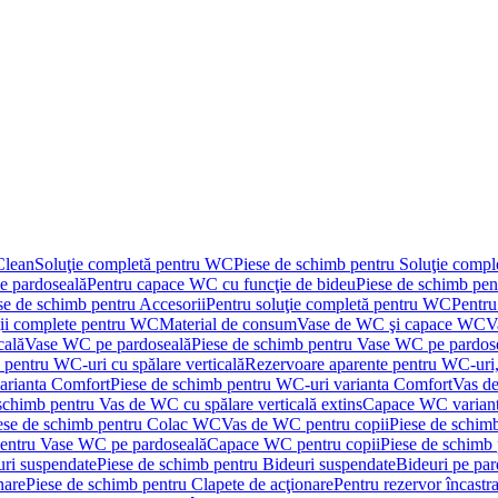
Clean
Soluţie completă pentru WC
Piese de schimb pentru Soluţie comp
e pardoseală
Pentru capace WC cu funcţie de bideu
Piese de schimb pen
se de schimb pentru Accesorii
Pentru soluţie completă pentru WC
Pentru
ţii complete pentru WC
Material de consum
Vase de WC şi capace WC
V
cală
Vase WC pe pardoseală
Piese de schimb pentru Vase WC pe pardos
 pentru WC-uri cu spălare verticală
Rezervoare aparente pentru WC-uri,
arianta Comfort
Piese de schimb pentru WC-uri varianta Comfort
Vas de
schimb pentru Vas de WC cu spălare verticală extins
Capace WC varian
ese de schimb pentru Colac WC
Vas de WC pentru copii
Piese de schim
pentru Vase WC pe pardoseală
Capace WC pentru copii
Piese de schimb
uri suspendate
Piese de schimb pentru Bideuri suspendate
Bideuri pe par
nare
Piese de schimb pentru Clapete de acţionare
Pentru rezervor încastr