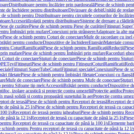
toare
Distribuitoare pentru încălzire prin pardoseală
Piese de schimb pentr
te de închidere pentru distribuitoare
Divizoare de debit
Unităţi de reglar
 de schimb pentru Distribuitoare pentru circuitele corpurilor de încălzir
toare
Accesorii
Izolaţii pentru distribuitoare
Sisteme de drenare a clădiril
Piese de curățire
Piese de schimb pentru Piese de curățire
Fitinguri Supe
entru Îmbinări prin mufare
Conexiuni prin strângere
Adaptoare la alte ma
re
Piese de schimb pentru Coturi de conectare
Mufe de racordare cu inel 
brăţări pentru conducte
Dispozitive de închidere
Etanșări
Materiale cons
entru Coturi
Ramificaţii
Piese de schimb pentru Ramificaţii
Reducţii
Piese
 prin mufare
Piese de schimb pentru Îmbinări prin mufare
Racorduri ghe
u Coturi de conectare
Ştuţuri de conectare
Piese de schimb pentru Ştuţuri
DPE
Ţevi
Fitinguri
Piese de schimb pentru Fitinguri
Coturi
Ramificaţii
Redu
peciale
Fitinguri SuperTube
Coturi
Fitinguri speciale
Conexiuni
Piese de s
ări filetate
Piese de schimb pentru Îmbinări filetate
Conexiuni cu flanşă
are
Mufe de conectare
Piese de schimb pentru Mufe de conectare
Ştuţuri
 pentru Sifoane tip melc
Accesorii
Brăţări pentru conducte
Dispozitive de
ntifoc, izolare acustică şi protecţie contra umezelii
Protecţie antifoc
Protec
în masă solidă şi contra propagării sunetului în aer
Protecţie contra umeze
ptori de terasă
Piese de schimb pentru Receptori de terasă
Receptori de t
te de până la 25 l/s
Piese de schimb pentru Receptori de terasă cu capacit
100 l/s
Receptori de terasă pentru jgheaburi
Piese de schimb pentru Recep
de până la 12 l/s
Receptori de terasă cu capacitate de până la 25 l/s
Piese
entru Receptori de terasă cu capacitate de până la 100 l/s
Elemente bari
 schimb pentru Pentru receptori de terasă cu capacitate de până la 12 l/
de terasă cu capacitate de până la 12 l/s
Piese de schimb pentru Pentru re