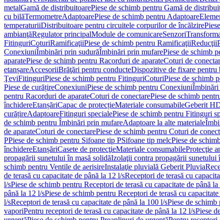
metal
Gamă de distribuitoare
Piese de schimb pentru Gamă de distribui
cu bilă
Termometre
Adaptoare
Piese de schimb pentru Adaptoare
Elemen
temperaturii
Distribuitoare pentru circuitele corpurilor de încălzire
Piese
ambianţă
Regulator principal
Module de comunicare
Senzori
Transforma
Fitinguri
Coturi
Ramificaţii
Piese de schimb pentru Ramificaţii
Reducţii
Conexiuni
Îmbinări prin sudură
Îmbinări prin mufare
Piese de schimb p
aparate
Piese de schimb pentru Racorduri de aparate
Coturi de conecta
etanșare
Accesorii
Brăţări pentru conducte
Dispozitive de fixare pentru 
Ţevi
Fitinguri
Piese de schimb pentru Fitinguri
Coturi
Piese de schimb p
Piese de curățire
Conexiuni
Piese de schimb pentru Conexiuni
Îmbinări
pentru Racorduri de aparate
Coturi de conectare
Piese de schimb pentr
închidere
Etanșări
Capac de protecție
Materiale consumabile
Geberit H
curățire
Adaptoare
Fitinguri speciale
Piese de schimb pentru Fitinguri s
de schimb pentru Îmbinări prin mufare
Adaptoare la alte materiale
Îmbin
de aparate
Coturi de conectare
Piese de schimb pentru Coturi de conect
P
Piese de schimb pentru Sifoane tip P
Sifoane tip melc
Piese de schimb
închidere
Etanșări
Casete de protecţie
Materiale consumabile
Protecţie a
propagării sunetului în masă solidă
Izolaţii contra propagării sunetului 
schimb pentru Ventile de aerisire
Instalaţie pluvială Geberit Pluvia
Rece
de terasă cu capacitate de până la 12 l/s
Receptori de terasă cu capacita
l/s
Piese de schimb pentru Receptori de terasă cu capacitate de până la 
până la 12 l/s
Piese de schimb pentru Receptori de terasă cu capacitate 
l/s
Receptori de terasă cu capacitate de până la 100 l/s
Piese de schimb p
vapori
Pentru receptori de terasă cu capacitate de până la 12 l/s
Piese de
urgenţă
Piese de schimb pentru Preaplinuri de urgenţă
Pentru receptori 