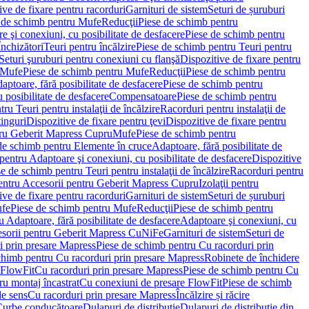
ve de fixare pentru racorduri
Garnituri de sistem
Seturi de șuruburi
 de schimb pentru Mufe
Reducţii
Piese de schimb pentru
e şi conexiuni, cu posibilitate de desfacere
Piese de schimb pentru
nchizători
Teuri pentru încălzire
Piese de schimb pentru Teuri pentru
Seturi şuruburi pentru conexiuni cu flanşă
Dispozitive de fixare pentru
Mufe
Piese de schimb pentru Mufe
Reducţii
Piese de schimb pentru
aptoare, fără posibilitate de desfacere
Piese de schimb pentru
 posibilitate de desfacere
Compensatoare
Piese de schimb pentru
ru Teuri pentru instalaţii de încălzire
Racorduri pentru instalaţii de
tinguri
Dispozitive de fixare pentru ţevi
Dispozitive de fixare pentru
tru Geberit Mapress Cupru
Mufe
Piese de schimb pentru
de schimb pentru Elemente în cruce
Adaptoare, fără posibilitate de
pentru Adaptoare şi conexiuni, cu posibilitate de desfacere
Dispozitive
e de schimb pentru Teuri pentru instalaţii de încălzire
Racorduri pentru
entru Accesorii pentru Geberit Mapress Cupru
Izolaţii pentru
ve de fixare pentru racorduri
Garnituri de sistem
Seturi de șuruburi
fe
Piese de schimb pentru Mufe
Reducţii
Piese de schimb pentru
 Adaptoare, fără posibilitate de desfacere
Adaptoare şi conexiuni, cu
sorii pentru Geberit Mapress CuNiFe
Garnituri de sistem
Seturi de
i prin presare Mapress
Piese de schimb pentru Cu racorduri prin
chimb pentru Cu racorduri prin presare Mapress
Robinete de închidere
 FlowFit
Cu racorduri prin presare Mapress
Piese de schimb pentru Cu
ru montaj încastrat
Cu conexiuni de presare FlowFit
Piese de schimb
de sens
Cu racorduri prin presare Mapress
Încălzire și răcire
Curbe conducătoare
Dulapuri de distribuţie
Dulapuri de distribuţie din