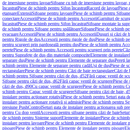
de imersiune pentru lavoar
Sifoane cu tub de imersiune pentru lavoar,
încastrat
Piese de schimb pentru Sifon încastrat
Racord de lavoar
Piese 
etanşare
Extensii
Sifoane pentru lavoare
Piese de schimb pentru Sifoane
conectare
Accesorii
Piese de schimb pentru Accesorii
Garnituri de scur
încastrat
Piese de schimb pentru Sifon încastrat
Sifoane montate la supr
de schimb pentru Sifoane pentru spălătoare
Sifoane
Piese de schimb pe
evacuare
Accesorii
Piese de schimb pentru Accesorii
Duşuri şi căzi de 
pentru Rigole de duş
Accesorii pentru rigole de duş
Piese de schimb pe
pentru scurgeri prin pardoseală pentru duş
Piese de schimb pentru Acce
perete
Piese de schimb pentru Accesorii pentru scurgeri prin perete
Căz
pentru Suprafeţe de duş din materiale compozite
Elemente de instalare
separare duş
Piese de schimb pentru Elemente de separare duş
Pereţi l
schimb pentru Elemente de separare pentru cadă
Uşi de duş
Piese de s
rectangulare
Piese de schimb pentru Căzi de baie rectangulare
Căzi de 
schimb pentru Sifoane pentru căzi de duş, d52
Fără capac ventil de sc
Sifoane pentru căzi de duş, d62
Fără capac ventil de scurgere
Piese de 
căzi de duş, d90
Cu capac ventil de scurgere
Piese de schimb pentru Cu
schimb pentru Capac ventil de scurgere
Sifoane pentru căzi de baie, d
instalare pentru acţionare rotativă
Piese de schimb pentru Seturi gata de
instalare pentru acţionare rotativă şi admisie
Piese de schimb pentru Setu
presiune PushControl
Seturi gata de instalare pentru acţionarea sub p
pentru Cu dop ventil
Accesorii pentru sifoane pentru căzi de baie
Setur
de schimb pentru Sisteme suport
Elemente de instalare
Piese de schimb
instalare pentru lavoare
Piese de schimb pentru Elemente de instalare p
pisoare
Piese de schimb pentru Elemente de instalare pentru pisoare
Ele