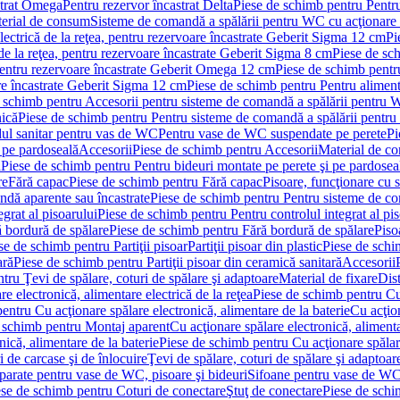
strat Omega
Pentru rezervor încastrat Delta
Piese de schimb pentru Pentru
erial de consum
Sisteme de comandă a spălării pentru WC cu acţionare 
lectrică de la reţea, pentru rezervoare încastrate Geberit Sigma 12 cm
Pi
 de la reţea, pentru rezervoare încastrate Geberit Sigma 8 cm
Piese de sch
, pentru rezervoare încastrate Geberit Omega 12 cm
Piese de schimb pentru
are încastrate Geberit Sigma 12 cm
Piese de schimb pentru Pentru alimenta
 schimb pentru Accesorii pentru sisteme de comandă a spălării pentru
nică
Piese de schimb pentru Pentru sisteme de comandă a spălării pentru
ul sanitar pentru vas de WC
Pentru vase de WC suspendate pe perete
Pi
 pe pardoseală
Accesorii
Piese de schimb pentru Accesorii
Material de c
ă
Piese de schimb pentru Pentru bideuri montate pe perete şi pe pardosea
re
Fără capac
Piese de schimb pentru Fără capac
Pisoare, funcţionare cu 
ndă aparente sau încastrate
Piese de schimb pentru Pentru sisteme de co
egrat al pisoarului
Piese de schimb pentru Pentru controlul integrat al pis
 bordură de spălare
Piese de schimb pentru Fără bordură de spălare
Piso
se de schimb pentru Partiţii pisoar
Partiţii pisoar din plastic
Piese de schim
ară
Piese de schimb pentru Partiţii pisoar din ceramică sanitară
Accesorii
tru Ţevi de spălare, coturi de spălare şi adaptoare
Material de fixare
Dist
re electronică, alimentare electrică de la reţea
Piese de schimb pentru Cu 
entru Cu acţionare spălare electronică, alimentare de la baterie
Cu acţio
 schimb pentru Montaj aparent
Cu acţionare spălare electronică, alimenta
nică, alimentare de la baterie
Piese de schimb pentru Cu acţionare spălare
 de carcase şi de înlocuire
Ţevi de spălare, coturi de spălare şi adaptoar
parate pentru vase de WC, pisoare şi bideuri
Sifoane pentru vase de WC
ese de schimb pentru Coturi de conectare
Ştuţ de conectare
Piese de schi