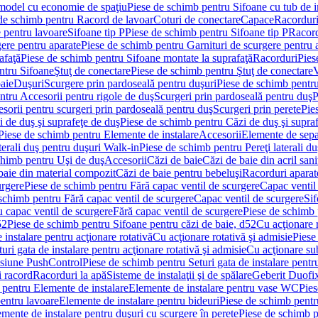
 model cu economie de spaţiu
Piese de schimb pentru Sifoane cu tub de 
de schimb pentru Racord de lavoar
Coturi de conectare
Capace
Racordur
 pentru lavoare
Sifoane tip P
Piese de schimb pentru Sifoane tip P
Racord
gere pentru aparate
Piese de schimb pentru Garnituri de scurgere pentru 
afaţă
Piese de schimb pentru Sifoane montate la suprafaţă
Racorduri
Pies
ntru Sifoane
Ştuţ de conectare
Piese de schimb pentru Ştuţ de conectare
V
baie
Duşuri
Scurgere prin pardoseală pentru duşuri
Piese de schimb pentru
ntru Accesorii pentru rigole de duş
Scurgeri prin pardoseală pentru duş
P
sorii pentru scurgeri prin pardoseală pentru duş
Scurgeri prin perete
Pie
i de duş şi suprafeţe de duş
Piese de schimb pentru Căzi de duş şi supra
Piese de schimb pentru Elemente de instalare
Accesorii
Elemente de sepa
aterali duş pentru duşuri Walk-in
Piese de schimb pentru Pereţi laterali d
chimb pentru Uşi de duş
Accesorii
Căzi de baie
Căzi de baie din acril sani
baie din material compozit
Căzi de baie pentru bebeluşi
Racorduri aparate
urgere
Piese de schimb pentru Fără capac ventil de scurgere
Capac ventil
schimb pentru Fără capac ventil de scurgere
Capac ventil de scurgere
Sif
 capac ventil de scurgere
Fără capac ventil de scurgere
Piese de schimb 
52
Piese de schimb pentru Sifoane pentru căzi de baie, d52
Cu acţionare 
 instalare pentru acţionare rotativă
Cu acţionare rotativă şi admisie
Piese
ri gata de instalare pentru acţionare rotativă şi admisie
Cu acţionare su
resiune PushControl
Piese de schimb pentru Seturi gata de instalare pent
i racord
Racorduri la apă
Sisteme de instalaţii şi de spălare
Geberit Duofi
 pentru Elemente de instalare
Elemente de instalare pentru vase WC
Pies
entru lavoare
Elemente de instalare pentru bideuri
Piese de schimb pentr
mente de instalare pentru duşuri cu scurgere în perete
Piese de schimb p