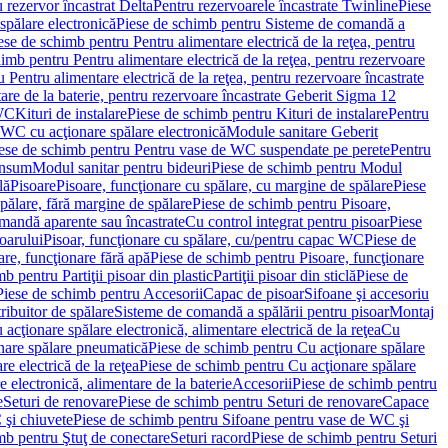
 rezervor încastrat Delta
Pentru rezervoarele încastrate Twinline
Piese
spălare electronică
Piese de schimb pentru Sisteme de comandă a
ese de schimb pentru Pentru alimentare electrică de la reţea, pentru
imb pentru Pentru alimentare electrică de la reţea, pentru rezervoare
 Pentru alimentare electrică de la reţea, pentru rezervoare încastrate
re de la baterie, pentru rezervoare încastrate Geberit Sigma 12
 WC
Kituri de instalare
Piese de schimb pentru Kituri de instalare
Pentru
 WC cu acţionare spălare electronică
Module sanitare Geberit
ese de schimb pentru Pentru vase de WC suspendate pe perete
Pentru
onsum
Modul sanitar pentru bideuri
Piese de schimb pentru Modul
lă
Pisoare
Pisoare, funcţionare cu spălare, cu margine de spălare
Piese
spălare, fără margine de spălare
Piese de schimb pentru Pisoare,
mandă aparente sau încastrate
Cu control integrat pentru pisoar
Piese
oarului
Pisoar, funcţionare cu spălare, cu/pentru capac WC
Piese de
are, funcţionare fără apă
Piese de schimb pentru Pisoare, funcţionare
b pentru Partiţii pisoar din plastic
Partiţii pisoar din sticlă
Piese de
Piese de schimb pentru Accesorii
Capac de pisoar
Sifoane şi accesoriu
ribuitor de spălare
Sisteme de comandă a spălării pentru pisoar
Montaj
acţionare spălare electronică, alimentare electrică de la reţea
Cu
nare spălare pneumatică
Piese de schimb pentru Cu acţionare spălare
re electrică de la reţea
Piese de schimb pentru Cu acţionare spălare
 electronică, alimentare de la baterie
Accesorii
Piese de schimb pentru
e
Seturi de renovare
Piese de schimb pentru Seturi de renovare
Capace
 şi chiuvete
Piese de schimb pentru Sifoane pentru vase de WC şi
mb pentru Ştuţ de conectare
Seturi racord
Piese de schimb pentru Seturi