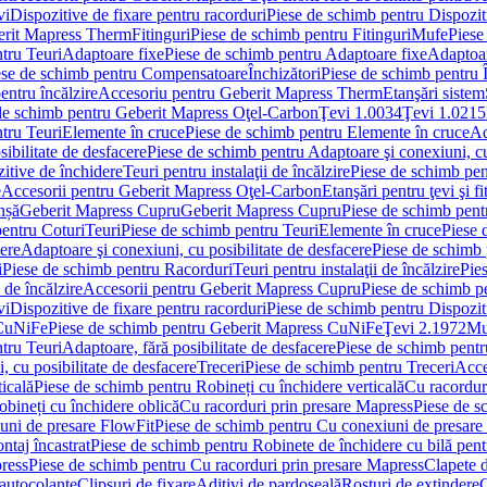
vi
Dispozitive de fixare pentru racorduri
Piese de schimb pentru Dispoziti
erit Mapress Therm
Fitinguri
Piese de schimb pentru Fitinguri
Mufe
Piese
tru Teuri
Adaptoare fixe
Piese de schimb pentru Adaptoare fixe
Adaptoar
ese de schimb pentru Compensatoare
Închizători
Piese de schimb pentru Î
entru încălzire
Accesoriu pentru Geberit Mapress Therm
Etanşări sistem
de schimb pentru Geberit Mapress Oţel-Carbon
Ţevi 1.0034
Ţevi 1.0215
tru Teuri
Elemente în cruce
Piese de schimb pentru Elemente în cruce
Ad
ibilitate de desfacere
Piese de schimb pentru Adaptoare şi conexiuni, cu
itive de închidere
Teuri pentru instalaţii de încălzire
Piese de schimb pent
e
Accesorii pentru Geberit Mapress Oţel-Carbon
Etanşări pentru ţevi şi fi
nșă
Geberit Mapress Cupru
Geberit Mapress Cupru
Piese de schimb pen
entru Coturi
Teuri
Piese de schimb pentru Teuri
Elemente în cruce
Piese 
cere
Adaptoare şi conexiuni, cu posibilitate de desfacere
Piese de schimb 
i
Piese de schimb pentru Racorduri
Teuri pentru instalaţii de încălzire
Pies
 de încălzire
Accesorii pentru Geberit Mapress Cupru
Piese de schimb p
vi
Dispozitive de fixare pentru racorduri
Piese de schimb pentru Dispoziti
 CuNiFe
Piese de schimb pentru Geberit Mapress CuNiFe
Ţevi 2.1972
Mu
tru Teuri
Adaptoare, fără posibilitate de desfacere
Piese de schimb pentru
 cu posibilitate de desfacere
Treceri
Piese de schimb pentru Treceri
Acce
ticală
Piese de schimb pentru Robineți cu închidere verticală
Cu racordur
bineți cu închidere oblică
Cu racorduri prin presare Mapress
Piese de s
uni de presare FlowFit
Piese de schimb pentru Cu conexiuni de presare
ntaj încastrat
Piese de schimb pentru Robinete de închidere cu bilă pent
ress
Piese de schimb pentru Cu racorduri prin presare Mapress
Clapete 
autocolante
Clipsuri de fixare
Aditivi de pardoseală
Rosturi de extindere