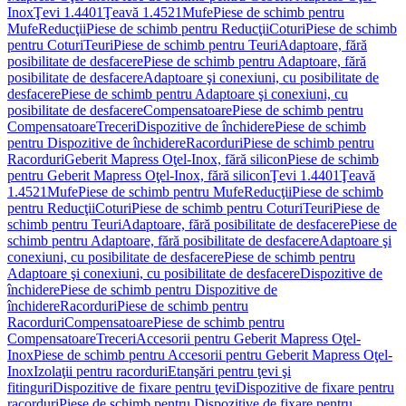
Inox
Ţevi 1.4401
Ţeavă 1.4521
Mufe
Piese de schimb pentru
Mufe
Reducţii
Piese de schimb pentru Reducţii
Coturi
Piese de schimb
pentru Coturi
Teuri
Piese de schimb pentru Teuri
Adaptoare, fără
posibilitate de desfacere
Piese de schimb pentru Adaptoare, fără
posibilitate de desfacere
Adaptoare şi conexiuni, cu posibilitate de
desfacere
Piese de schimb pentru Adaptoare şi conexiuni, cu
posibilitate de desfacere
Compensatoare
Piese de schimb pentru
Compensatoare
Treceri
Dispozitive de închidere
Piese de schimb
pentru Dispozitive de închidere
Racorduri
Piese de schimb pentru
Racorduri
Geberit Mapress Oţel-Inox, fără silicon
Piese de schimb
pentru Geberit Mapress Oţel-Inox, fără silicon
Ţevi 1.4401
Ţeavă
1.4521
Mufe
Piese de schimb pentru Mufe
Reducţii
Piese de schimb
pentru Reducţii
Coturi
Piese de schimb pentru Coturi
Teuri
Piese de
schimb pentru Teuri
Adaptoare, fără posibilitate de desfacere
Piese de
schimb pentru Adaptoare, fără posibilitate de desfacere
Adaptoare şi
conexiuni, cu posibilitate de desfacere
Piese de schimb pentru
Adaptoare şi conexiuni, cu posibilitate de desfacere
Dispozitive de
închidere
Piese de schimb pentru Dispozitive de
închidere
Racorduri
Piese de schimb pentru
Racorduri
Compensatoare
Piese de schimb pentru
Compensatoare
Treceri
Accesorii pentru Geberit Mapress Oţel-
Inox
Piese de schimb pentru Accesorii pentru Geberit Mapress Oţel-
Inox
Izolaţii pentru racorduri
Etanşări pentru ţevi şi
fitinguri
Dispozitive de fixare pentru ţevi
Dispozitive de fixare pentru
racorduri
Piese de schimb pentru Dispozitive de fixare pentru