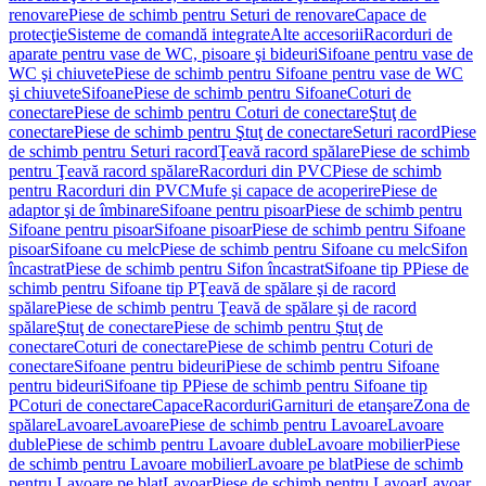
renovare
Piese de schimb pentru Seturi de renovare
Capace de
protecţie
Sisteme de comandă integrate
Alte accesorii
Racorduri de
aparate pentru vase de WC, pisoare şi bideuri
Sifoane pentru vase de
WC şi chiuvete
Piese de schimb pentru Sifoane pentru vase de WC
şi chiuvete
Sifoane
Piese de schimb pentru Sifoane
Coturi de
conectare
Piese de schimb pentru Coturi de conectare
Ştuţ de
conectare
Piese de schimb pentru Ştuţ de conectare
Seturi racord
Piese
de schimb pentru Seturi racord
Ţeavă racord spălare
Piese de schimb
pentru Ţeavă racord spălare
Racorduri din PVC
Piese de schimb
pentru Racorduri din PVC
Mufe şi capace de acoperire
Piese de
adaptor şi de îmbinare
Sifoane pentru pisoar
Piese de schimb pentru
Sifoane pentru pisoar
Sifoane pisoar
Piese de schimb pentru Sifoane
pisoar
Sifoane cu melc
Piese de schimb pentru Sifoane cu melc
Sifon
încastrat
Piese de schimb pentru Sifon încastrat
Sifoane tip P
Piese de
schimb pentru Sifoane tip P
Ţeavă de spălare şi de racord
spălare
Piese de schimb pentru Ţeavă de spălare şi de racord
spălare
Ştuţ de conectare
Piese de schimb pentru Ştuţ de
conectare
Coturi de conectare
Piese de schimb pentru Coturi de
conectare
Sifoane pentru bideuri
Piese de schimb pentru Sifoane
pentru bideuri
Sifoane tip P
Piese de schimb pentru Sifoane tip
P
Coturi de conectare
Capace
Racorduri
Garnituri de etanşare
Zona de
spălare
Lavoare
Lavoare
Piese de schimb pentru Lavoare
Lavoare
duble
Piese de schimb pentru Lavoare duble
Lavoare mobilier
Piese
de schimb pentru Lavoare mobilier
Lavoare pe blat
Piese de schimb
pentru Lavoare pe blat
Lavoar
Piese de schimb pentru Lavoar
Lavoar