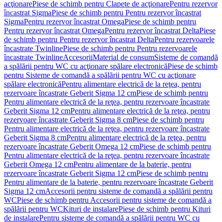
acţionare
Piese de schimb pentru Clapete de acţionare
Pentru rezervor
încastrat Sigma
Piese de schimb pentru Pentru rezervor încastrat
Sigma
Pentru rezervor încastrat Omega
Piese de schimb pentru
Pentru rezervor încastrat Omega
Pentru rezervor încastrat Delta
Piese
de schimb pentru Pentru rezervor încastrat Delta
Pentru rezervoarele
încastrate Twinline
Piese de schimb pentru Pentru rezervoarele
încastrate Twinline
Accesorii
Material de consum
Sisteme de comandă
a spălării pentru WC cu acţionare spălare electronică
Piese de schimb
pentru Sisteme de comandă a spălării pentru WC cu acţionare
spălare electronică
Pentru alimentare electrică de la reţea, pentru
rezervoare încastrate Geberit Sigma 12 cm
Piese de schimb pentru
Pentru alimentare electrică de la reţea, pentru rezervoare încastrate
Geberit Sigma 12 cm
Pentru alimentare electrică de la reţea, pentru
rezervoare încastrate Geberit Sigma 8 cm
Piese de schimb pentru
Pentru alimentare electrică de la reţea, pentru rezervoare încastrate
Geberit Sigma 8 cm
Pentru alimentare electrică de la reţea, pentru
rezervoare încastrate Geberit Omega 12 cm
Piese de schimb pentru
Pentru alimentare electrică de la reţea, pentru rezervoare încastrate
Geberit Omega 12 cm
Pentru alimentare de la baterie, pentru
rezervoare încastrate Geberit Sigma 12 cm
Piese de schimb pentru
Pentru alimentare de la baterie, pentru rezervoare încastrate Geberit
Sigma 12 cm
Accesorii pentru sisteme de comandă a spălării pentru
WC
Piese de schimb pentru Accesorii pentru sisteme de comandă a
spălării pentru WC
Kituri de instalare
Piese de schimb pentru Kituri
de instalare
Pentru sisteme de comandă a spălării pentru WC cu