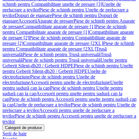
schimb pentru Compatibilitate unelte de presare [3]
Unelte de
prelucrare a ţevilor
Piese de schimb pentru Unelte de prelucrare a
ţevilor
Dopuri de etanşare
Piese de schimb pentru Dopuri de
etanşare
Accesorii
Aparate de presare
Piese de schimb pentru Aparate
de presare
Compatibilitate aparate de presare [1]
Piese de schimb
pentru Compatibilitate aparate de presare [1]
Compatibilitate aparate
de presare [2]
Piese de schimb pentru Compatibilitate aparate de
presare [2]
Compatibilitate aparate de presare [2XL]
Piese de schimb
pentru Compatibilitate aparate de presare [2XL]
Trusă
universală
Piese de schimb pentru Trusă universală
Trusă
universală
Piese de schimb pentru Trusă universală
Unelte pentru
Geberit Silent-db20 / Geberit HDPE
Piese de schimb pentru Unelte
pentru Geberit Silent-db20 / Geberit HDPE
Unelte de
electrofuziune
Piese de schimb pentru Unelte de
electrofuziune
Accesorii pentru unelte de electrofuziune
Unelte
pentru sudură cap la cap
Piese de schimb pentru Unelte pentru
sudură cap la cap
Accesorii pentru unelte pentru sudură cap la
cap
Piese de schimb pentru Accesorii pentru unelte pentru sudură cap
la cap
Unelte de prelucrare a ţevilor
Piese de schimb pentru Unelte de
prelucrare a ţevilor
Accesorii pentru unelte de prelucrare a
ţevilor
Piese de schimb pentru Accesorii pentru unelte de prelucrare a
ţevilor
Categorii de produse
Serii de baie