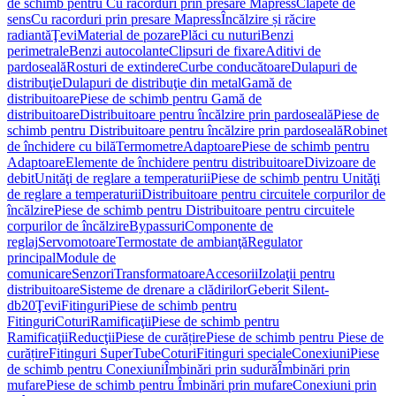
de schimb pentru Cu racorduri prin presare Mapress
Clapete de
sens
Cu racorduri prin presare Mapress
Încălzire și răcire
radiantă
Ţevi
Material de pozare
Plăci cu nuturi
Benzi
perimetrale
Benzi autocolante
Clipsuri de fixare
Aditivi de
pardoseală
Rosturi de extindere
Curbe conducătoare
Dulapuri de
distribuţie
Dulapuri de distribuţie din metal
Gamă de
distribuitoare
Piese de schimb pentru Gamă de
distribuitoare
Distribuitoare pentru încălzire prin pardoseală
Piese de
schimb pentru Distribuitoare pentru încălzire prin pardoseală
Robinet
de închidere cu bilă
Termometre
Adaptoare
Piese de schimb pentru
Adaptoare
Elemente de închidere pentru distribuitoare
Divizoare de
debit
Unităţi de reglare a temperaturii
Piese de schimb pentru Unităţi
de reglare a temperaturii
Distribuitoare pentru circuitele corpurilor de
încălzire
Piese de schimb pentru Distribuitoare pentru circuitele
corpurilor de încălzire
Bypassuri
Componente de
reglaj
Servomotoare
Termostate de ambianţă
Regulator
principal
Module de
comunicare
Senzori
Transformatoare
Accesorii
Izolaţii pentru
distribuitoare
Sisteme de drenare a clădirilor
Geberit Silent-
db20
Ţevi
Fitinguri
Piese de schimb pentru
Fitinguri
Coturi
Ramificaţii
Piese de schimb pentru
Ramificaţii
Reducţii
Piese de curățire
Piese de schimb pentru Piese de
curățire
Fitinguri SuperTube
Coturi
Fitinguri speciale
Conexiuni
Piese
de schimb pentru Conexiuni
Îmbinări prin sudură
Îmbinări prin
mufare
Piese de schimb pentru Îmbinări prin mufare
Conexiuni prin