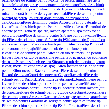
baterie
Piese de schimb pentru Montaj pe perete, alimentare de la
baterie
Montaj pe perete, alimentare de la generator
Piese de schimb
pentru Montaj pe perete, alimentare de la generator
Montaj pe perete,
mixer cu două butoane de reglare rece-cald
Piese de schimb pentru
Montaj pe perete, mixer cu două butoane de reglare rece-
cald
Accesorii
Piese de schimb pentru Accesorii
Pentru bateriile de
lavoar
Piese de schimb pentru Pentru bateriile de lavoar
Racorduri de
aparate pentru zona de spălare, lavoar, aparate şi spălător
Sifoane
pentru lavoare
Piese de schimb pentru Sifoane pentru lavoare
Sifoane
tip P
Piese de schimb pentru Sifoane tip P
Sifoane de tip P, model cu
economie de spaţiu
Piese de schimb pentru Sifoane de tip P, model
cu economie de spaţiu
Sifoane cu tub de imersiune pentru
lavoar
Piese de schimb pentru Sifoane cu tub de imersiune pentru
lavoar
Sifoane cu tub de imersiune pentru lavoar, model cu economie
de spaţiu
Piese de schimb pentru Sifoane cu tub de imersiune pentru
lavoar, model cu economie de spaţiu
Sifon încastrat
Piese de schimb
pentru Sifon încastrat
Racord de lavoar
Piese de schimb pentru
Racord de lavoar
Coturi de conectare
Capace
Racorduri
Piese de
schimb pentru Racorduri
Garnituri de etanşare
Extensii
Sifoane pentru
lavoare
Piese de schimb pentru Sifoane pentru lavoare
Sifoane tip
P
Piese de schimb pentru Sifoane tip P
Racorduri pentru lavoare
Ştuţ
de conectare
Piese de schimb pentru Ştuţ de conectare
Accesorii
Piese
de schimb pentru Accesorii
Garnituri de scurgere pentru aparate
Piese
de schimb pentru Garnituri de scurgere pentru aparate
Sifoane tip
P
Piese de schimb pentru Sifoane tip P
Sifon încastrat
Piese de schimb