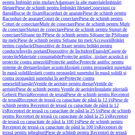
pentru Îmbinări prin mufare
Adaptoare la alte materiale
Îmbinări
filetate
Piese de schimb pentru Îmbinări filetate
Conexiuni cu
flanşă
Bucşe de fixare
Racorduri de aparate
Piese de schimb pentru
Racorduri de aparate
Coturi de conectare
Piese de schimb pentru
Coturi de conectare
Mufe de conectare
Piese de schimb pentru Mufe
de conectare
Ştuţuri de conectare
Piese de schimb pentru Ştuţuri de
conectare
Sifoane tip P
Piese de schimb pentru Sifoane tip P
Sifoane
tip melc
Piese de schimb pentru Sifoane tip melc
Accesorii
Brăţări
pentru conducte
Dispozitive de fixare pentru brăţări pentru
conducte
Înveliş portant
Dispozitive de închidere
Etanșări
Casete de
protecţie
Materiale consumabile
Protecţie antifoc, izolare acustică şi
protecţie contra umezelii
Protecţie antifoc
Protecţie antifoc pentru
sisteme de drenare
Izolare acustică
Izolaţii contra propagării sunetului
în masă solidă
Izolaţii contra propagării sunetului în masă solidă şi
contra propagării sunetului în aer
Protecţie contra
umezelii
Etanşări
Ventile de aerisire pentru drenaj
Ventile de
aerisire
Piese de schimb pentru Ventile de aerisire
Instalaţie pluvială
Geberit Pluvia
Receptori de terasă
Piese de schimb pentru Receptori
de terasă
Receptori de terasă cu capacitate de până la 12 l/s
Piese de
schimb pentru Receptori de terasă cu capacitate de până la 12
l/s
Receptori de terasă cu capacitate de până la 25 l/s
Piese de schimb
pentru Receptori de terasă cu capacitate de până la 25 l/s
Receptori
de terasă cu capacitate de până la 100 l/s
Piese de schimb pentru
Receptori de terasă cu capacitate de până la 100 l/s
Receptori de
terasă pentru jgheaburi
Piese de schimb pentru Receptori de terasă