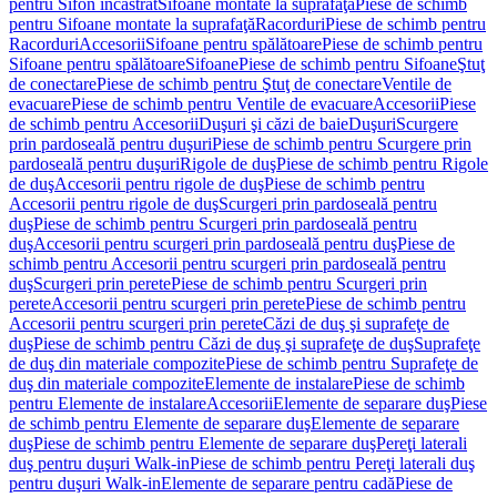
pentru Sifon încastrat
Sifoane montate la suprafaţă
Piese de schimb
pentru Sifoane montate la suprafaţă
Racorduri
Piese de schimb pentru
Racorduri
Accesorii
Sifoane pentru spălătoare
Piese de schimb pentru
Sifoane pentru spălătoare
Sifoane
Piese de schimb pentru Sifoane
Ştuţ
de conectare
Piese de schimb pentru Ştuţ de conectare
Ventile de
evacuare
Piese de schimb pentru Ventile de evacuare
Accesorii
Piese
de schimb pentru Accesorii
Duşuri şi căzi de baie
Duşuri
Scurgere
prin pardoseală pentru duşuri
Piese de schimb pentru Scurgere prin
pardoseală pentru duşuri
Rigole de duş
Piese de schimb pentru Rigole
de duş
Accesorii pentru rigole de duş
Piese de schimb pentru
Accesorii pentru rigole de duş
Scurgeri prin pardoseală pentru
duş
Piese de schimb pentru Scurgeri prin pardoseală pentru
duş
Accesorii pentru scurgeri prin pardoseală pentru duş
Piese de
schimb pentru Accesorii pentru scurgeri prin pardoseală pentru
duş
Scurgeri prin perete
Piese de schimb pentru Scurgeri prin
perete
Accesorii pentru scurgeri prin perete
Piese de schimb pentru
Accesorii pentru scurgeri prin perete
Căzi de duş şi suprafeţe de
duş
Piese de schimb pentru Căzi de duş şi suprafeţe de duş
Suprafeţe
de duş din materiale compozite
Piese de schimb pentru Suprafeţe de
duş din materiale compozite
Elemente de instalare
Piese de schimb
pentru Elemente de instalare
Accesorii
Elemente de separare duş
Piese
de schimb pentru Elemente de separare duş
Elemente de separare
duş
Piese de schimb pentru Elemente de separare duş
Pereţi laterali
duş pentru duşuri Walk-in
Piese de schimb pentru Pereţi laterali duş
pentru duşuri Walk-in
Elemente de separare pentru cadă
Piese de