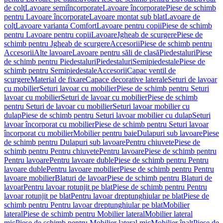
de colţ
Lavoare semiîncorporate
Lavoare încorporate
Piese de schimb
pentru Lavoare încorporate
Lavoare montat sub blat
Lavoare de
colţ
Lavoare varianta Comfort
Lavoare pentru copii
Piese de schimb
pentru Lavoare pentru copii
Lavoare
Jgheab de scurgere
Piese de
schimb pentru Jgheab de scurgere
Accesorii
Piese de schimb pentru
Accesorii
Alte lavoare
Lavoare pentru săli de clasă
Piedestaluri
Piese
de schimb pentru Piedestaluri
Piedestaluri
Semipiedestale
Piese de
schimb pentru Semipiedestale
Accesorii
Capac ventil de
scurgere
Material de fixare
Capace decorative laterale
Seturi de lavoar
cu mobilier
Seturi lavoar cu mobilier
Piese de schimb pentru Seturi
lavoar cu mobilier
Seturi de lavoar cu mobilier
Piese de schimb
pentru Seturi de lavoar cu mobilier
Seturi lavoar mobilier cu
dulap
Piese de schimb pentru Seturi lavoar mobilier cu dulap
Seturi
lavoar încorporat cu mobilier
Piese de schimb pentru Seturi lavoar
încorporat cu mobilier
Mobilier pentru baie
Dulapuri sub lavoare
Piese
de schimb pentru Dulapuri sub lavoare
Pentru chiuvete
Piese de
schimb pentru Pentru chiuvete
Pentru lavoare
Piese de schimb pentru
Pentru lavoare
Pentru lavoare duble
Piese de schimb pentru Pentru
lavoare duble
Pentru lavoare mobilier
Piese de schimb pentru Pentru
lavoare mobilier
Blaturi de lavoar
Piese de schimb pentru Blaturi de
lavoar
Pentru lavoar rotunjit pe blat
Piese de schimb pentru Pentru
lavoar rotunjit pe blat
Pentru lavoar dreptunghiular pe blat
Piese de
schimb pentru Pentru lavoar dreptunghiular pe blat
Mobilier
lateral
Piese de schimb pentru Mobilier lateral
Mobilier lateral
mic
Piese de schimb pentru Mobilier lateral mic
Mobilier înalt
Piese de