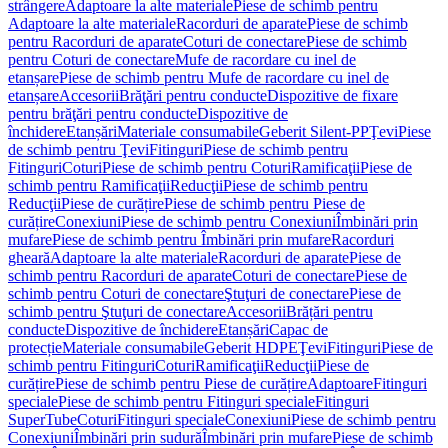
strângere
Adaptoare la alte materiale
Piese de schimb pentru
Adaptoare la alte materiale
Racorduri de aparate
Piese de schimb
pentru Racorduri de aparate
Coturi de conectare
Piese de schimb
pentru Coturi de conectare
Mufe de racordare cu inel de
etanșare
Piese de schimb pentru Mufe de racordare cu inel de
etanșare
Accesorii
Brăţări pentru conducte
Dispozitive de fixare
pentru brăţări pentru conducte
Dispozitive de
închidere
Etanșări
Materiale consumabile
Geberit Silent-PP
Ţevi
Piese
de schimb pentru Ţevi
Fitinguri
Piese de schimb pentru
Fitinguri
Coturi
Piese de schimb pentru Coturi
Ramificaţii
Piese de
schimb pentru Ramificaţii
Reducţii
Piese de schimb pentru
Reducţii
Piese de curățire
Piese de schimb pentru Piese de
curățire
Conexiuni
Piese de schimb pentru Conexiuni
Îmbinări prin
mufare
Piese de schimb pentru Îmbinări prin mufare
Racorduri
gheară
Adaptoare la alte materiale
Racorduri de aparate
Piese de
schimb pentru Racorduri de aparate
Coturi de conectare
Piese de
schimb pentru Coturi de conectare
Ştuţuri de conectare
Piese de
schimb pentru Ştuţuri de conectare
Accesorii
Brățări pentru
conducte
Dispozitive de închidere
Etanșări
Capac de
protecție
Materiale consumabile
Geberit HDPE
Ţevi
Fitinguri
Piese de
schimb pentru Fitinguri
Coturi
Ramificaţii
Reducţii
Piese de
curățire
Piese de schimb pentru Piese de curățire
Adaptoare
Fitinguri
speciale
Piese de schimb pentru Fitinguri speciale
Fitinguri
SuperTube
Coturi
Fitinguri speciale
Conexiuni
Piese de schimb pentru
Conexiuni
Îmbinări prin sudură
Îmbinări prin mufare
Piese de schimb