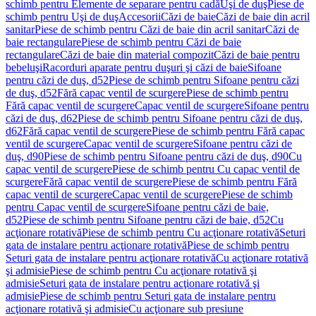
schimb pentru Elemente de separare pentru cadă
Uşi de duş
Piese de
schimb pentru Uşi de duş
Accesorii
Căzi de baie
Căzi de baie din acril
sanitar
Piese de schimb pentru Căzi de baie din acril sanitar
Căzi de
baie rectangulare
Piese de schimb pentru Căzi de baie
rectangulare
Căzi de baie din material compozit
Căzi de baie pentru
bebeluşi
Racorduri aparate pentru duşuri şi căzi de baie
Sifoane
pentru căzi de duş, d52
Piese de schimb pentru Sifoane pentru căzi
de duş, d52
Fără capac ventil de scurgere
Piese de schimb pentru
Fără capac ventil de scurgere
Capac ventil de scurgere
Sifoane pentru
căzi de duş, d62
Piese de schimb pentru Sifoane pentru căzi de duş,
d62
Fără capac ventil de scurgere
Piese de schimb pentru Fără capac
ventil de scurgere
Capac ventil de scurgere
Sifoane pentru căzi de
duş, d90
Piese de schimb pentru Sifoane pentru căzi de duş, d90
Cu
capac ventil de scurgere
Piese de schimb pentru Cu capac ventil de
scurgere
Fără capac ventil de scurgere
Piese de schimb pentru Fără
capac ventil de scurgere
Capac ventil de scurgere
Piese de schimb
pentru Capac ventil de scurgere
Sifoane pentru căzi de baie,
d52
Piese de schimb pentru Sifoane pentru căzi de baie, d52
Cu
acţionare rotativă
Piese de schimb pentru Cu acţionare rotativă
Seturi
gata de instalare pentru acţionare rotativă
Piese de schimb pentru
Seturi gata de instalare pentru acţionare rotativă
Cu acţionare rotativă
şi admisie
Piese de schimb pentru Cu acţionare rotativă şi
admisie
Seturi gata de instalare pentru acţionare rotativă şi
admisie
Piese de schimb pentru Seturi gata de instalare pentru
acţionare rotativă şi admisie
Cu acţionare sub presiune