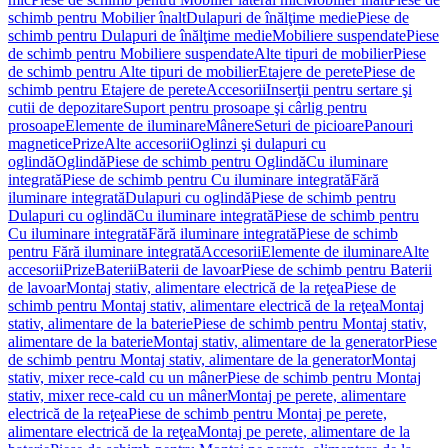
schimb pentru Mobilier înalt
Dulapuri de înălţime medie
Piese de
schimb pentru Dulapuri de înălţime medie
Mobiliere suspendate
Piese
de schimb pentru Mobiliere suspendate
Alte tipuri de mobilier
Piese
de schimb pentru Alte tipuri de mobilier
Etajere de perete
Piese de
schimb pentru Etajere de perete
Accesorii
Inserţii pentru sertare şi
cutii de depozitare
Suport pentru prosoape şi cârlig pentru
prosoape
Elemente de iluminare
Mânere
Seturi de picioare
Panouri
magnetice
Prize
Alte accesorii
Oglinzi şi dulapuri cu
oglindă
Oglindă
Piese de schimb pentru Oglindă
Cu iluminare
integrată
Piese de schimb pentru Cu iluminare integrată
Fără
iluminare integrată
Dulapuri cu oglindă
Piese de schimb pentru
Dulapuri cu oglindă
Cu iluminare integrată
Piese de schimb pentru
Cu iluminare integrată
Fără iluminare integrată
Piese de schimb
pentru Fără iluminare integrată
Accesorii
Elemente de iluminare
Alte
accesorii
Prize
Baterii
Baterii de lavoar
Piese de schimb pentru Baterii
de lavoar
Montaj stativ, alimentare electrică de la reţea
Piese de
schimb pentru Montaj stativ, alimentare electrică de la reţea
Montaj
stativ, alimentare de la baterie
Piese de schimb pentru Montaj stativ,
alimentare de la baterie
Montaj stativ, alimentare de la generator
Piese
de schimb pentru Montaj stativ, alimentare de la generator
Montaj
stativ, mixer rece-cald cu un mâner
Piese de schimb pentru Montaj
stativ, mixer rece-cald cu un mâner
Montaj pe perete, alimentare
electrică de la reţea
Piese de schimb pentru Montaj pe perete,
alimentare electrică de la reţea
Montaj pe perete, alimentare de la