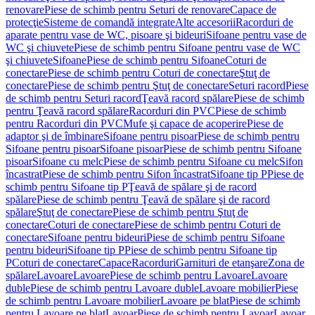
renovare
Piese de schimb pentru Seturi de renovare
Capace de
protecţie
Sisteme de comandă integrate
Alte accesorii
Racorduri de
aparate pentru vase de WC, pisoare şi bideuri
Sifoane pentru vase de
WC şi chiuvete
Piese de schimb pentru Sifoane pentru vase de WC
şi chiuvete
Sifoane
Piese de schimb pentru Sifoane
Coturi de
conectare
Piese de schimb pentru Coturi de conectare
Ştuţ de
conectare
Piese de schimb pentru Ştuţ de conectare
Seturi racord
Piese
de schimb pentru Seturi racord
Ţeavă racord spălare
Piese de schimb
pentru Ţeavă racord spălare
Racorduri din PVC
Piese de schimb
pentru Racorduri din PVC
Mufe şi capace de acoperire
Piese de
adaptor şi de îmbinare
Sifoane pentru pisoar
Piese de schimb pentru
Sifoane pentru pisoar
Sifoane pisoar
Piese de schimb pentru Sifoane
pisoar
Sifoane cu melc
Piese de schimb pentru Sifoane cu melc
Sifon
încastrat
Piese de schimb pentru Sifon încastrat
Sifoane tip P
Piese de
schimb pentru Sifoane tip P
Ţeavă de spălare şi de racord
spălare
Piese de schimb pentru Ţeavă de spălare şi de racord
spălare
Ştuţ de conectare
Piese de schimb pentru Ştuţ de
conectare
Coturi de conectare
Piese de schimb pentru Coturi de
conectare
Sifoane pentru bideuri
Piese de schimb pentru Sifoane
pentru bideuri
Sifoane tip P
Piese de schimb pentru Sifoane tip
P
Coturi de conectare
Capace
Racorduri
Garnituri de etanşare
Zona de
spălare
Lavoare
Lavoare
Piese de schimb pentru Lavoare
Lavoare
duble
Piese de schimb pentru Lavoare duble
Lavoare mobilier
Piese
de schimb pentru Lavoare mobilier
Lavoare pe blat
Piese de schimb
pentru Lavoare pe blat
Lavoar
Piese de schimb pentru Lavoar
Lavoar