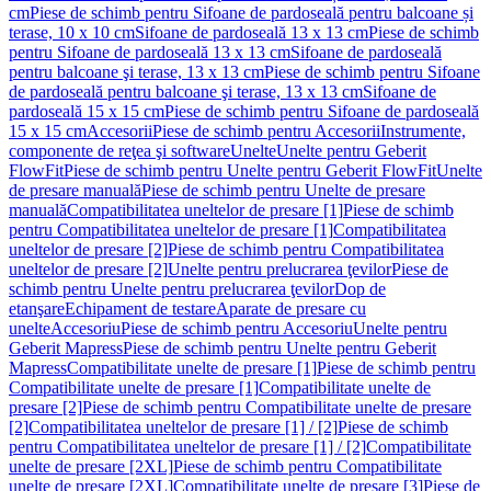
cm
Piese de schimb pentru Sifoane de pardoseală pentru balcoane și
terase, 10 x 10 cm
Sifoane de pardoseală 13 x 13 cm
Piese de schimb
pentru Sifoane de pardoseală 13 x 13 cm
Sifoane de pardoseală
pentru balcoane şi terase, 13 x 13 cm
Piese de schimb pentru Sifoane
de pardoseală pentru balcoane şi terase, 13 x 13 cm
Sifoane de
pardoseală 15 x 15 cm
Piese de schimb pentru Sifoane de pardoseală
15 x 15 cm
Accesorii
Piese de schimb pentru Accesorii
Instrumente,
componente de reţea şi software
Unelte
Unelte pentru Geberit
FlowFit
Piese de schimb pentru Unelte pentru Geberit FlowFit
Unelte
de presare manuală
Piese de schimb pentru Unelte de presare
manuală
Compatibilitatea uneltelor de presare [1]
Piese de schimb
pentru Compatibilitatea uneltelor de presare [1]
Compatibilitatea
uneltelor de presare [2]
Piese de schimb pentru Compatibilitatea
uneltelor de presare [2]
Unelte pentru prelucrarea ţevilor
Piese de
schimb pentru Unelte pentru prelucrarea ţevilor
Dop de
etanşare
Echipament de testare
Aparate de presare cu
unelte
Accesoriu
Piese de schimb pentru Accesoriu
Unelte pentru
Geberit Mapress
Piese de schimb pentru Unelte pentru Geberit
Mapress
Compatibilitate unelte de presare [1]
Piese de schimb pentru
Compatibilitate unelte de presare [1]
Compatibilitate unelte de
presare [2]
Piese de schimb pentru Compatibilitate unelte de presare
[2]
Compatibilitatea uneltelor de presare [1] / [2]
Piese de schimb
pentru Compatibilitatea uneltelor de presare [1] / [2]
Compatibilitate
unelte de presare [2XL]
Piese de schimb pentru Compatibilitate
unelte de presare [2XL]
Compatibilitate unelte de presare [3]
Piese de