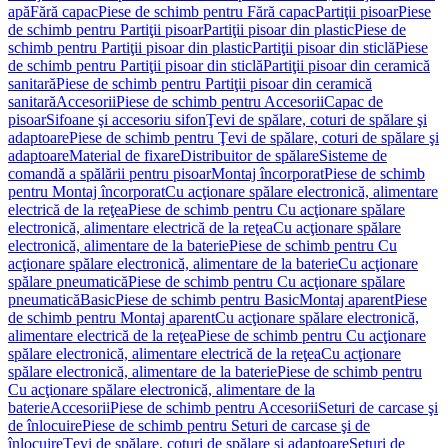
apă
Fără capac
Piese de schimb pentru Fără capac
Partiţii pisoar
Piese
de schimb pentru Partiţii pisoar
Partiţii pisoar din plastic
Piese de
schimb pentru Partiţii pisoar din plastic
Partiţii pisoar din sticlă
Piese
de schimb pentru Partiţii pisoar din sticlă
Partiţii pisoar din ceramică
sanitară
Piese de schimb pentru Partiţii pisoar din ceramică
sanitară
Accesorii
Piese de schimb pentru Accesorii
Capac de
pisoar
Sifoane şi accesoriu sifon
Ţevi de spălare, coturi de spălare şi
adaptoare
Piese de schimb pentru Ţevi de spălare, coturi de spălare şi
adaptoare
Material de fixare
Distribuitor de spălare
Sisteme de
comandă a spălării pentru pisoar
Montaj încorporat
Piese de schimb
pentru Montaj încorporat
Cu acţionare spălare electronică, alimentare
electrică de la reţea
Piese de schimb pentru Cu acţionare spălare
electronică, alimentare electrică de la reţea
Cu acţionare spălare
electronică, alimentare de la baterie
Piese de schimb pentru Cu
acţionare spălare electronică, alimentare de la baterie
Cu acţionare
spălare pneumatică
Piese de schimb pentru Cu acţionare spălare
pneumatică
Basic
Piese de schimb pentru Basic
Montaj aparent
Piese
de schimb pentru Montaj aparent
Cu acţionare spălare electronică,
alimentare electrică de la reţea
Piese de schimb pentru Cu acţionare
spălare electronică, alimentare electrică de la reţea
Cu acţionare
spălare electronică, alimentare de la baterie
Piese de schimb pentru
Cu acţionare spălare electronică, alimentare de la
baterie
Accesorii
Piese de schimb pentru Accesorii
Seturi de carcase şi
de înlocuire
Piese de schimb pentru Seturi de carcase şi de
înlocuire
Ţevi de spălare, coturi de spălare şi adaptoare
Seturi de