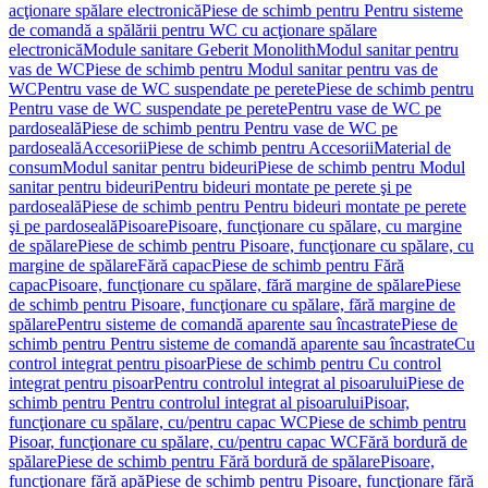
acţionare spălare electronică
Piese de schimb pentru Pentru sisteme
de comandă a spălării pentru WC cu acţionare spălare
electronică
Module sanitare Geberit Monolith
Modul sanitar pentru
vas de WC
Piese de schimb pentru Modul sanitar pentru vas de
WC
Pentru vase de WC suspendate pe perete
Piese de schimb pentru
Pentru vase de WC suspendate pe perete
Pentru vase de WC pe
pardoseală
Piese de schimb pentru Pentru vase de WC pe
pardoseală
Accesorii
Piese de schimb pentru Accesorii
Material de
consum
Modul sanitar pentru bideuri
Piese de schimb pentru Modul
sanitar pentru bideuri
Pentru bideuri montate pe perete şi pe
pardoseală
Piese de schimb pentru Pentru bideuri montate pe perete
şi pe pardoseală
Pisoare
Pisoare, funcţionare cu spălare, cu margine
de spălare
Piese de schimb pentru Pisoare, funcţionare cu spălare, cu
margine de spălare
Fără capac
Piese de schimb pentru Fără
capac
Pisoare, funcţionare cu spălare, fără margine de spălare
Piese
de schimb pentru Pisoare, funcţionare cu spălare, fără margine de
spălare
Pentru sisteme de comandă aparente sau încastrate
Piese de
schimb pentru Pentru sisteme de comandă aparente sau încastrate
Cu
control integrat pentru pisoar
Piese de schimb pentru Cu control
integrat pentru pisoar
Pentru controlul integrat al pisoarului
Piese de
schimb pentru Pentru controlul integrat al pisoarului
Pisoar,
funcţionare cu spălare, cu/pentru capac WC
Piese de schimb pentru
Pisoar, funcţionare cu spălare, cu/pentru capac WC
Fără bordură de
spălare
Piese de schimb pentru Fără bordură de spălare
Pisoare,
funcţionare fără apă
Piese de schimb pentru Pisoare, funcţionare fără