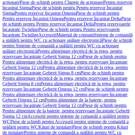
acţionare
Piese de schimb pentru Clapete de acţionare
Pentru rezervor
încastrat Sigma
Piese de schimb pentru Pentru rezervor încastrat
Sigma
Pentru rezervor încastrat Omega
Piese de schimb pentru
Pentru rezervor încastrat Omega
Pentru rezervor încastrat Delta
Piese
de schimb pentru Pentru rezervor încastrat Delta
Pentru rezervoarele
încastrate Twinline
Piese de schimb pentru Pentru rezervoarele
încastrate Twinline
Accesorii
Material de consum
Sisteme de comandă
a spălării pentru WC cu acţionare spălare electronică
Piese de schimb
pentru Sisteme de comandă a spălării pentru WC cu acţionare
spălare electronică
Pentru alimentare electrică de la reţea, pentru
rezervoare încastrate Geberit Sigma 12 cm
Piese de schimb pentru
Pentru alimentare electrică de la reţea, pentru rezervoare încastrate
Geberit Sigma 12 cm
Pentru alimentare electrică de la reţea, pentru
rezervoare încastrate Geberit Sigma 8 cm
Piese de schimb pentru
Pentru alimentare electrică de la reţea, pentru rezervoare încastrate
Geberit Sigma 8 cm
Pentru alimentare electrică de la reţea, pentru
rezervoare încastrate Geberit Omega 12 cm
Piese de schimb pentru
Pentru alimentare electrică de la reţea, pentru rezervoare încastrate
Geberit Omega 12 cm
Pentru alimentare de la baterie, pentru
rezervoare încastrate Geberit Sigma 12 cm
Piese de schimb pentru
Pentru alimentare de la baterie, pentru rezervoare încastrate Geberit
Sigma 12 cm
Accesorii pentru sisteme de comandă a spălării pentru
WC
Piese de schimb pentru Accesorii pentru sisteme de comandă a
spălării pentru WC
Kituri de instalare
Piese de schimb pentru Kituri
de instalare
Pentru sisteme de comandă a spălării pentru WC cu