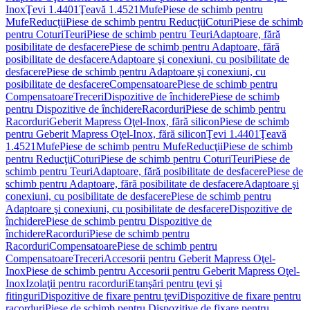
Inox
Ţevi 1.4401
Ţeavă 1.4521
Mufe
Piese de schimb pentru
Mufe
Reducţii
Piese de schimb pentru Reducţii
Coturi
Piese de schimb
pentru Coturi
Teuri
Piese de schimb pentru Teuri
Adaptoare, fără
posibilitate de desfacere
Piese de schimb pentru Adaptoare, fără
posibilitate de desfacere
Adaptoare şi conexiuni, cu posibilitate de
desfacere
Piese de schimb pentru Adaptoare şi conexiuni, cu
posibilitate de desfacere
Compensatoare
Piese de schimb pentru
Compensatoare
Treceri
Dispozitive de închidere
Piese de schimb
pentru Dispozitive de închidere
Racorduri
Piese de schimb pentru
Racorduri
Geberit Mapress Oţel-Inox, fără silicon
Piese de schimb
pentru Geberit Mapress Oţel-Inox, fără silicon
Ţevi 1.4401
Ţeavă
1.4521
Mufe
Piese de schimb pentru Mufe
Reducţii
Piese de schimb
pentru Reducţii
Coturi
Piese de schimb pentru Coturi
Teuri
Piese de
schimb pentru Teuri
Adaptoare, fără posibilitate de desfacere
Piese de
schimb pentru Adaptoare, fără posibilitate de desfacere
Adaptoare şi
conexiuni, cu posibilitate de desfacere
Piese de schimb pentru
Adaptoare şi conexiuni, cu posibilitate de desfacere
Dispozitive de
închidere
Piese de schimb pentru Dispozitive de
închidere
Racorduri
Piese de schimb pentru
Racorduri
Compensatoare
Piese de schimb pentru
Compensatoare
Treceri
Accesorii pentru Geberit Mapress Oţel-
Inox
Piese de schimb pentru Accesorii pentru Geberit Mapress Oţel-
Inox
Izolaţii pentru racorduri
Etanşări pentru ţevi şi
fitinguri
Dispozitive de fixare pentru ţevi
Dispozitive de fixare pentru
racorduri
Piese de schimb pentru Dispozitive de fixare pentru