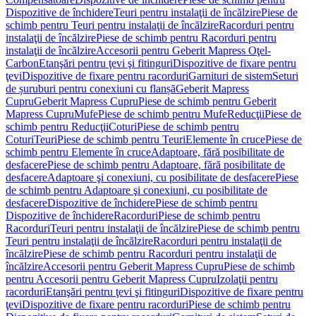
Dispozitive de închidere
Teuri pentru instalaţii de încălzire
Piese de
schimb pentru Teuri pentru instalaţii de încălzire
Racorduri pentru
instalaţii de încălzire
Piese de schimb pentru Racorduri pentru
instalaţii de încălzire
Accesorii pentru Geberit Mapress Oţel-
Carbon
Etanşări pentru ţevi şi fitinguri
Dispozitive de fixare pentru
ţevi
Dispozitive de fixare pentru racorduri
Garnituri de sistem
Seturi
de șuruburi pentru conexiuni cu flanșă
Geberit Mapress
Cupru
Geberit Mapress Cupru
Piese de schimb pentru Geberit
Mapress Cupru
Mufe
Piese de schimb pentru Mufe
Reducţii
Piese de
schimb pentru Reducţii
Coturi
Piese de schimb pentru
Coturi
Teuri
Piese de schimb pentru Teuri
Elemente în cruce
Piese de
schimb pentru Elemente în cruce
Adaptoare, fără posibilitate de
desfacere
Piese de schimb pentru Adaptoare, fără posibilitate de
desfacere
Adaptoare şi conexiuni, cu posibilitate de desfacere
Piese
de schimb pentru Adaptoare şi conexiuni, cu posibilitate de
desfacere
Dispozitive de închidere
Piese de schimb pentru
Dispozitive de închidere
Racorduri
Piese de schimb pentru
Racorduri
Teuri pentru instalaţii de încălzire
Piese de schimb pentru
Teuri pentru instalaţii de încălzire
Racorduri pentru instalaţii de
încălzire
Piese de schimb pentru Racorduri pentru instalaţii de
încălzire
Accesorii pentru Geberit Mapress Cupru
Piese de schimb
pentru Accesorii pentru Geberit Mapress Cupru
Izolaţii pentru
racorduri
Etanşări pentru ţevi şi fitinguri
Dispozitive de fixare pentru
ţevi
Dispozitive de fixare pentru racorduri
Piese de schimb pentru