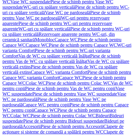
WC
Vase WC suspendate
Piese de schimb pentru Vase WC
suspendate
WC-uri cu spălare verticală
Piese de schimb pentru WC-
uri cu spălare verticală
Vase WC pe pardoseală
Piese de schimb
pentru Vase WC pe pardoseală
WC-uri pentru rezervoare
aparente
Piese de schimb pentru WC-uri pentru rezervoare
aparente
WC-uri cu spălare verticală
Piese de schimb pentru WC-uri
cu spălare verticală
Rezervoare aparente pentru WC-uri, din
ceramică sanitară
Monobloc
Capace WC
Piese de schimb pentru
Capace WC
Capace WC
Piese de schimb pentru Capace WC
WC-uri
varianta Comfort
Piese de schimb pentru WC-uri varianta
Comfort
Vas de WC cu spălare verticală înălţat
Piese de schimb
pentru Vas de WC cu spălare verticală înălţat
Vas de WC cu spălare
verticală extins
Piese de schimb pentru Vas de WC cu spălare
verticală extins
Capace WC varianta Comfort
Piese de schimb pentru
Capace WC varianta Comfort
Capace WC
Piese de schimb pentru
Capace WC
Colac WC
Piese de schimb pentru Colac WC
Vas de WC
pentru copii
Piese de schimb pentru Vas de WC pentru copii
Vase
WC suspendate
Piese de schimb pentru Vase WC suspendate
Vase
WC pe pardoseală
Piese de schimb pentru Vase WC pe
pardoseală
Capace WC pentru copii
Piese de schimb pentru Capace
WC pentru copii
Capace WC
Piese de schimb pentru Capace
WC
Colac WC
Piese de schimb pentru Colac WC
Bideuri
Bideuri
suspendate
Piese de schimb pentru Bideuri suspendate
Bideuri pe
pardoseală
Accesorii
Piese de schimb pentru Accesorii
Clapete de
acţionare şi sisteme de comandă a spălării pentru WC
Clapete de