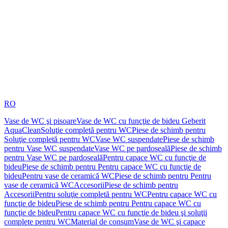
RO
Vase de WC şi pisoare
Vase de WC cu funcţie de bideu Geberit
AquaClean
Soluţie completă pentru WC
Piese de schimb pentru
Soluţie completă pentru WC
Vase WC suspendate
Piese de schimb
pentru Vase WC suspendate
Vase WC pe pardoseală
Piese de schimb
pentru Vase WC pe pardoseală
Pentru capace WC cu funcţie de
bideu
Piese de schimb pentru Pentru capace WC cu funcţie de
bideu
Pentru vase de ceramică WC
Piese de schimb pentru Pentru
vase de ceramică WC
Accesorii
Piese de schimb pentru
Accesorii
Pentru soluţie completă pentru WC
Pentru capace WC cu
funcţie de bideu
Piese de schimb pentru Pentru capace WC cu
funcţie de bideu
Pentru capace WC cu funcţie de bideu şi soluţii
complete pentru WC
Material de consum
Vase de WC şi capace