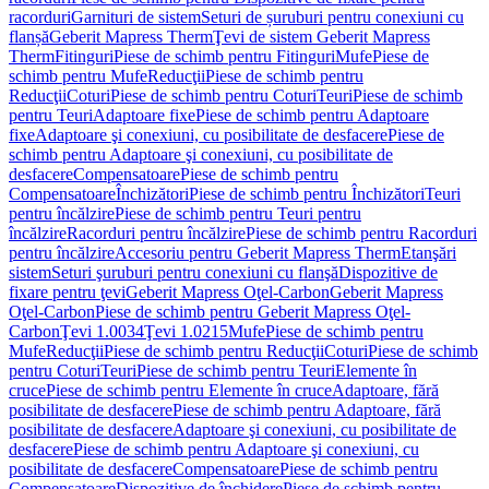
racorduri
Garnituri de sistem
Seturi de șuruburi pentru conexiuni cu
flanșă
Geberit Mapress Therm
Ţevi de sistem Geberit Mapress
Therm
Fitinguri
Piese de schimb pentru Fitinguri
Mufe
Piese de
schimb pentru Mufe
Reducţii
Piese de schimb pentru
Reducţii
Coturi
Piese de schimb pentru Coturi
Teuri
Piese de schimb
pentru Teuri
Adaptoare fixe
Piese de schimb pentru Adaptoare
fixe
Adaptoare şi conexiuni, cu posibilitate de desfacere
Piese de
schimb pentru Adaptoare şi conexiuni, cu posibilitate de
desfacere
Compensatoare
Piese de schimb pentru
Compensatoare
Închizători
Piese de schimb pentru Închizători
Teuri
pentru încălzire
Piese de schimb pentru Teuri pentru
încălzire
Racorduri pentru încălzire
Piese de schimb pentru Racorduri
pentru încălzire
Accesoriu pentru Geberit Mapress Therm
Etanşări
sistem
Seturi şuruburi pentru conexiuni cu flanşă
Dispozitive de
fixare pentru ţevi
Geberit Mapress Oţel-Carbon
Geberit Mapress
Oţel-Carbon
Piese de schimb pentru Geberit Mapress Oţel-
Carbon
Ţevi 1.0034
Ţevi 1.0215
Mufe
Piese de schimb pentru
Mufe
Reducţii
Piese de schimb pentru Reducţii
Coturi
Piese de schimb
pentru Coturi
Teuri
Piese de schimb pentru Teuri
Elemente în
cruce
Piese de schimb pentru Elemente în cruce
Adaptoare, fără
posibilitate de desfacere
Piese de schimb pentru Adaptoare, fără
posibilitate de desfacere
Adaptoare şi conexiuni, cu posibilitate de
desfacere
Piese de schimb pentru Adaptoare şi conexiuni, cu
posibilitate de desfacere
Compensatoare
Piese de schimb pentru
Compensatoare
Dispozitive de închidere
Piese de schimb pentru