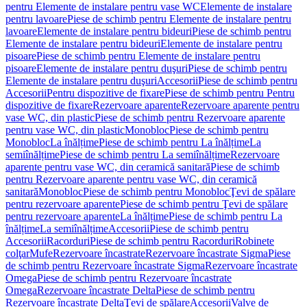
pentru Elemente de instalare pentru vase WC
Elemente de instalare
pentru lavoare
Piese de schimb pentru Elemente de instalare pentru
lavoare
Elemente de instalare pentru bideuri
Piese de schimb pentru
Elemente de instalare pentru bideuri
Elemente de instalare pentru
pisoare
Piese de schimb pentru Elemente de instalare pentru
pisoare
Elemente de instalare pentru duşuri
Piese de schimb pentru
Elemente de instalare pentru duşuri
Accesorii
Piese de schimb pentru
Accesorii
Pentru dispozitive de fixare
Piese de schimb pentru Pentru
dispozitive de fixare
Rezervoare aparente
Rezervoare aparente pentru
vase WC, din plastic
Piese de schimb pentru Rezervoare aparente
pentru vase WC, din plastic
Monobloc
Piese de schimb pentru
Monobloc
La înălțime
Piese de schimb pentru La înălțime
La
semiînălțime
Piese de schimb pentru La semiînălțime
Rezervoare
aparente pentru vase WC, din ceramică sanitară
Piese de schimb
pentru Rezervoare aparente pentru vase WC, din ceramică
sanitară
Monobloc
Piese de schimb pentru Monobloc
Ţevi de spălare
pentru rezervoare aparente
Piese de schimb pentru Ţevi de spălare
pentru rezervoare aparente
La înălțime
Piese de schimb pentru La
înălțime
La semiînălțime
Accesorii
Piese de schimb pentru
Accesorii
Racorduri
Piese de schimb pentru Racorduri
Robinete
colţar
Mufe
Rezervoare încastrate
Rezervoare încastrate Sigma
Piese
de schimb pentru Rezervoare încastrate Sigma
Rezervoare încastrate
Omega
Piese de schimb pentru Rezervoare încastrate
Omega
Rezervoare încastrate Delta
Piese de schimb pentru
Rezervoare încastrate Delta
Ţevi de spălare
Accesorii
Valve de