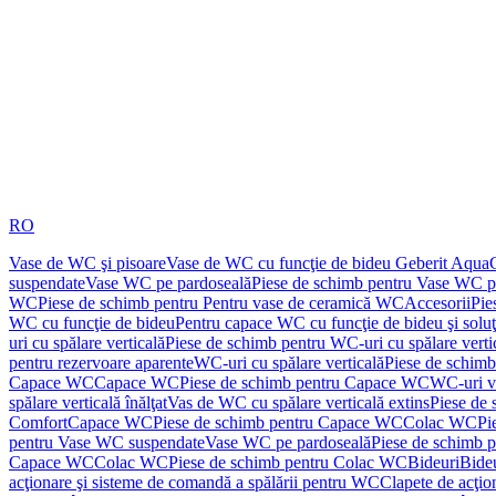
RO
Vase de WC şi pisoare
Vase de WC cu funcţie de bideu Geberit Aqua
suspendate
Vase WC pe pardoseală
Piese de schimb pentru Vase WC p
WC
Piese de schimb pentru Pentru vase de ceramică WC
Accesorii
Pie
WC cu funcţie de bideu
Pentru capace WC cu funcţie de bideu şi solu
uri cu spălare verticală
Piese de schimb pentru WC-uri cu spălare verti
pentru rezervoare aparente
WC-uri cu spălare verticală
Piese de schimb
Capace WC
Capace WC
Piese de schimb pentru Capace WC
WC-uri v
spălare verticală înălţat
Vas de WC cu spălare verticală extins
Piese de 
Comfort
Capace WC
Piese de schimb pentru Capace WC
Colac WC
Pi
pentru Vase WC suspendate
Vase WC pe pardoseală
Piese de schimb 
Capace WC
Colac WC
Piese de schimb pentru Colac WC
Bideuri
Bide
acţionare şi sisteme de comandă a spălării pentru WC
Clapete de acţio