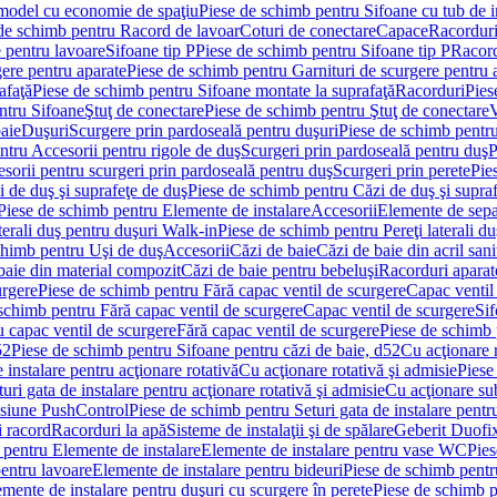
 model cu economie de spaţiu
Piese de schimb pentru Sifoane cu tub de 
de schimb pentru Racord de lavoar
Coturi de conectare
Capace
Racordur
 pentru lavoare
Sifoane tip P
Piese de schimb pentru Sifoane tip P
Racord
gere pentru aparate
Piese de schimb pentru Garnituri de scurgere pentru 
afaţă
Piese de schimb pentru Sifoane montate la suprafaţă
Racorduri
Pies
ntru Sifoane
Ştuţ de conectare
Piese de schimb pentru Ştuţ de conectare
V
baie
Duşuri
Scurgere prin pardoseală pentru duşuri
Piese de schimb pentru
ntru Accesorii pentru rigole de duş
Scurgeri prin pardoseală pentru duş
P
sorii pentru scurgeri prin pardoseală pentru duş
Scurgeri prin perete
Pie
i de duş şi suprafeţe de duş
Piese de schimb pentru Căzi de duş şi supra
Piese de schimb pentru Elemente de instalare
Accesorii
Elemente de sepa
aterali duş pentru duşuri Walk-in
Piese de schimb pentru Pereţi laterali d
chimb pentru Uşi de duş
Accesorii
Căzi de baie
Căzi de baie din acril sani
baie din material compozit
Căzi de baie pentru bebeluşi
Racorduri aparate
urgere
Piese de schimb pentru Fără capac ventil de scurgere
Capac ventil
schimb pentru Fără capac ventil de scurgere
Capac ventil de scurgere
Sif
 capac ventil de scurgere
Fără capac ventil de scurgere
Piese de schimb 
52
Piese de schimb pentru Sifoane pentru căzi de baie, d52
Cu acţionare 
 instalare pentru acţionare rotativă
Cu acţionare rotativă şi admisie
Piese
ri gata de instalare pentru acţionare rotativă şi admisie
Cu acţionare su
resiune PushControl
Piese de schimb pentru Seturi gata de instalare pent
i racord
Racorduri la apă
Sisteme de instalaţii şi de spălare
Geberit Duofi
 pentru Elemente de instalare
Elemente de instalare pentru vase WC
Pies
entru lavoare
Elemente de instalare pentru bideuri
Piese de schimb pentr
mente de instalare pentru duşuri cu scurgere în perete
Piese de schimb p