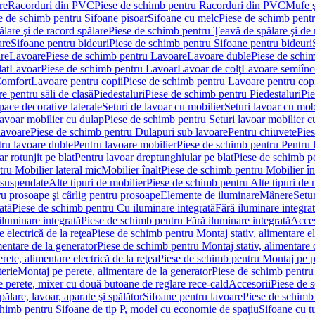
re
Racorduri din PVC
Piese de schimb pentru Racorduri din PVC
Mufe ş
e de schimb pentru Sifoane pisoar
Sifoane cu melc
Piese de schimb pent
lare şi de racord spălare
Piese de schimb pentru Ţeavă de spălare şi de 
are
Sifoane pentru bideuri
Piese de schimb pentru Sifoane pentru bideuri
re
Lavoare
Piese de schimb pentru Lavoare
Lavoare duble
Piese de schi
at
Lavoar
Piese de schimb pentru Lavoar
Lavoar de colţ
Lavoare semiînc
Comfort
Lavoare pentru copii
Piese de schimb pentru Lavoare pentru cop
e pentru săli de clasă
Piedestaluri
Piese de schimb pentru Piedestaluri
Pie
ace decorative laterale
Seturi de lavoar cu mobilier
Seturi lavoar cu mob
lavoar mobilier cu dulap
Piese de schimb pentru Seturi lavoar mobilier c
lavoare
Piese de schimb pentru Dulapuri sub lavoare
Pentru chiuvete
Pies
tru lavoare duble
Pentru lavoare mobilier
Piese de schimb pentru Pentru 
r rotunjit pe blat
Pentru lavoar dreptunghiular pe blat
Piese de schimb pe
ru Mobilier lateral mic
Mobilier înalt
Piese de schimb pentru Mobilier în
 suspendate
Alte tipuri de mobilier
Piese de schimb pentru Alte tipuri de 
u prosoape şi cârlig pentru prosoape
Elemente de iluminare
Mânere
Setur
ată
Piese de schimb pentru Cu iluminare integrată
Fără iluminare integra
iluminare integrată
Piese de schimb pentru Fără iluminare integrată
Acces
 electrică de la reţea
Piese de schimb pentru Montaj stativ, alimentare ele
mentare de la generator
Piese de schimb pentru Montaj stativ, alimentare 
ete, alimentare electrică de la reţea
Piese de schimb pentru Montaj pe per
erie
Montaj pe perete, alimentare de la generator
Piese de schimb pentru 
 perete, mixer cu două butoane de reglare rece-cald
Accesorii
Piese de 
ălare, lavoar, aparate şi spălător
Sifoane pentru lavoare
Piese de schimb
chimb pentru Sifoane de tip P, model cu economie de spaţiu
Sifoane cu t