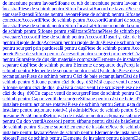
de imersiune pentru lavoar
Sifoane cu tub de imersiune pentru lavoar,
încastrat
Piese de schimb pentru Sifon încastrat
Racord de lavoar
Piese 
etanşare
Extensii
Sifoane pentru lavoare
Piese de schimb pentru Sifoane
conectare
Accesorii
Piese de schimb pentru Accesorii
Garnituri de scur
încastrat
Piese de schimb pentru Sifon încastrat
Sifoane montate la supr
de schimb pentru Sifoane pentru spălătoare
Sifoane
Piese de schimb pe
evacuare
Accesorii
Piese de schimb pentru Accesorii
Duşuri şi căzi de 
pentru Rigole de duş
Accesorii pentru rigole de duş
Piese de schimb pe
pentru scurgeri prin pardoseală pentru duş
Piese de schimb pentru Acce
perete
Piese de schimb pentru Accesorii pentru scurgeri prin perete
Căz
pentru Suprafeţe de duş din materiale compozite
Elemente de instalare
separare duş
Piese de schimb pentru Elemente de separare duş
Pereţi l
schimb pentru Elemente de separare pentru cadă
Uşi de duş
Piese de s
rectangulare
Piese de schimb pentru Căzi de baie rectangulare
Căzi de 
schimb pentru Sifoane pentru căzi de duş, d52
Fără capac ventil de sc
Sifoane pentru căzi de duş, d62
Fără capac ventil de scurgere
Piese de 
căzi de duş, d90
Cu capac ventil de scurgere
Piese de schimb pentru Cu
schimb pentru Capac ventil de scurgere
Sifoane pentru căzi de baie, d
instalare pentru acţionare rotativă
Piese de schimb pentru Seturi gata de
instalare pentru acţionare rotativă şi admisie
Piese de schimb pentru Setu
presiune PushControl
Seturi gata de instalare pentru acţionarea sub p
pentru Cu dop ventil
Accesorii pentru sifoane pentru căzi de baie
Setur
de schimb pentru Sisteme suport
Elemente de instalare
Piese de schimb
instalare pentru lavoare
Piese de schimb pentru Elemente de instalare p
pisoare
Piese de schimb pentru Elemente de instalare pentru pisoare
Ele