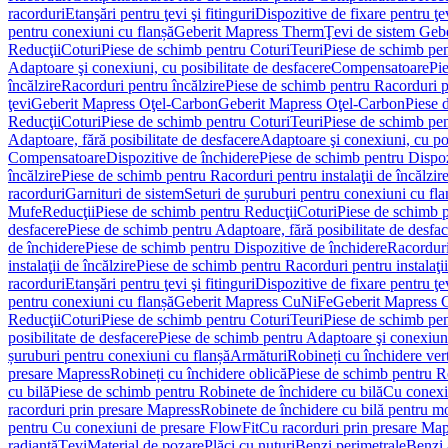
racorduri
Etanşări pentru ţevi şi fitinguri
Dispozitive de fixare pentru ţe
pentru conexiuni cu flanșă
Geberit Mapress Therm
Ţevi de sistem Geb
Reducţii
Coturi
Piese de schimb pentru Coturi
Teuri
Piese de schimb pen
Adaptoare şi conexiuni, cu posibilitate de desfacere
Compensatoare
Pi
încălzire
Racorduri pentru încălzire
Piese de schimb pentru Racorduri p
ţevi
Geberit Mapress Oţel-Carbon
Geberit Mapress Oţel-Carbon
Piese 
Reducţii
Coturi
Piese de schimb pentru Coturi
Teuri
Piese de schimb pen
Adaptoare, fără posibilitate de desfacere
Adaptoare şi conexiuni, cu pos
Compensatoare
Dispozitive de închidere
Piese de schimb pentru Dispoz
încălzire
Piese de schimb pentru Racorduri pentru instalaţii de încălzir
racorduri
Garnituri de sistem
Seturi de șuruburi pentru conexiuni cu fla
Mufe
Reducţii
Piese de schimb pentru Reducţii
Coturi
Piese de schimb p
desfacere
Piese de schimb pentru Adaptoare, fără posibilitate de desfa
de închidere
Piese de schimb pentru Dispozitive de închidere
Racordur
instalaţii de încălzire
Piese de schimb pentru Racorduri pentru instalaţii
racorduri
Etanşări pentru ţevi şi fitinguri
Dispozitive de fixare pentru ţe
pentru conexiuni cu flanșă
Geberit Mapress CuNiFe
Geberit Mapress
Reducţii
Coturi
Piese de schimb pentru Coturi
Teuri
Piese de schimb pen
posibilitate de desfacere
Piese de schimb pentru Adaptoare şi conexiuni,
șuruburi pentru conexiuni cu flanșă
Armături
Robineți cu închidere ver
presare Mapress
Robineți cu închidere oblică
Piese de schimb pentru Ro
cu bilă
Piese de schimb pentru Robinete de închidere cu bilă
Cu conexi
racorduri prin presare Mapress
Robinete de închidere cu bilă pentru mo
pentru Cu conexiuni de presare FlowFit
Cu racorduri prin presare Map
radiantă
Ţevi
Material de pozare
Plăci cu nuturi
Benzi perimetrale
Benzi 