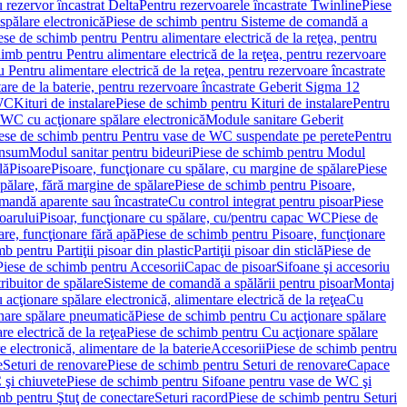
 rezervor încastrat Delta
Pentru rezervoarele încastrate Twinline
Piese
spălare electronică
Piese de schimb pentru Sisteme de comandă a
ese de schimb pentru Pentru alimentare electrică de la reţea, pentru
imb pentru Pentru alimentare electrică de la reţea, pentru rezervoare
 Pentru alimentare electrică de la reţea, pentru rezervoare încastrate
re de la baterie, pentru rezervoare încastrate Geberit Sigma 12
 WC
Kituri de instalare
Piese de schimb pentru Kituri de instalare
Pentru
 WC cu acţionare spălare electronică
Module sanitare Geberit
ese de schimb pentru Pentru vase de WC suspendate pe perete
Pentru
onsum
Modul sanitar pentru bideuri
Piese de schimb pentru Modul
lă
Pisoare
Pisoare, funcţionare cu spălare, cu margine de spălare
Piese
spălare, fără margine de spălare
Piese de schimb pentru Pisoare,
mandă aparente sau încastrate
Cu control integrat pentru pisoar
Piese
oarului
Pisoar, funcţionare cu spălare, cu/pentru capac WC
Piese de
are, funcţionare fără apă
Piese de schimb pentru Pisoare, funcţionare
b pentru Partiţii pisoar din plastic
Partiţii pisoar din sticlă
Piese de
Piese de schimb pentru Accesorii
Capac de pisoar
Sifoane şi accesoriu
ribuitor de spălare
Sisteme de comandă a spălării pentru pisoar
Montaj
acţionare spălare electronică, alimentare electrică de la reţea
Cu
nare spălare pneumatică
Piese de schimb pentru Cu acţionare spălare
re electrică de la reţea
Piese de schimb pentru Cu acţionare spălare
 electronică, alimentare de la baterie
Accesorii
Piese de schimb pentru
e
Seturi de renovare
Piese de schimb pentru Seturi de renovare
Capace
 şi chiuvete
Piese de schimb pentru Sifoane pentru vase de WC şi
mb pentru Ştuţ de conectare
Seturi racord
Piese de schimb pentru Seturi