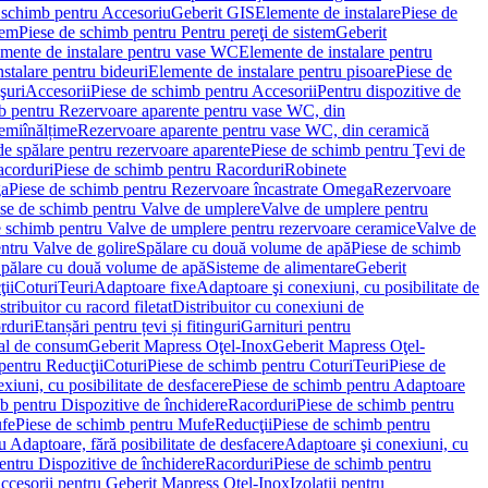
 schimb pentru Accesoriu
Geberit GIS
Elemente de instalare
Piese de
tem
Piese de schimb pentru Pentru pereţi de sistem
Geberit
emente de instalare pentru vase WC
Elemente de instalare pentru
stalare pentru bideuri
Elemente de instalare pentru pisoare
Piese de
şuri
Accesorii
Piese de schimb pentru Accesorii
Pentru dispozitive de
b pentru Rezervoare aparente pentru vase WC, din
emiînălțime
Rezervoare aparente pentru vase WC, din ceramică
de spălare pentru rezervoare aparente
Piese de schimb pentru Ţevi de
corduri
Piese de schimb pentru Racorduri
Robinete
ga
Piese de schimb pentru Rezervoare încastrate Omega
Rezervoare
se de schimb pentru Valve de umplere
Valve de umplere pentru
e schimb pentru Valve de umplere pentru rezervoare ceramice
Valve de
ntru Valve de golire
Spălare cu două volume de apă
Piese de schimb
Spălare cu două volume de apă
Sisteme de alimentare
Geberit
ii
Coturi
Teuri
Adaptoare fixe
Adaptoare şi conexiuni, cu posibilitate de
stribuitor cu racord filetat
Distribuitor cu conexiuni de
orduri
Etanșări pentru țevi și fitinguri
Garnituri pentru
al de consum
Geberit Mapress Oţel-Inox
Geberit Mapress Oţel-
pentru Reducţii
Coturi
Piese de schimb pentru Coturi
Teuri
Piese de
xiuni, cu posibilitate de desfacere
Piese de schimb pentru Adaptoare
b pentru Dispozitive de închidere
Racorduri
Piese de schimb pentru
fe
Piese de schimb pentru Mufe
Reducţii
Piese de schimb pentru
 Adaptoare, fără posibilitate de desfacere
Adaptoare şi conexiuni, cu
entru Dispozitive de închidere
Racorduri
Piese de schimb pentru
ccesorii pentru Geberit Mapress Oţel-Inox
Izolaţii pentru