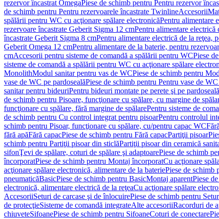
rezervor încastrat Omega
Piese de schimb pentru Pentru rezervor înca
de schimb pentru Pentru rezervoarele încastrate Twinline
Accesorii
Mat
spălării pentru WC cu acţionare spălare electronică
Pentru alimentare e
rezervoare încastrate Geberit Sigma 12 cm
Pentru alimentare electrică
încastrate Geberit Sigma 8 cm
Pentru alimentare electrică de la reţea
Geberit Omega 12 cm
Pentru alimentare de la baterie, pentru rezervo
cm
Accesorii pentru sisteme de comandă a spălării pentru WC
Piese de
sisteme de comandă a spălării pentru WC cu acţionare spălare electro
Monolith
Modul sanitar pentru vas de WC
Piese de schimb pentru Mod
vase de WC pe pardoseală
Piese de schimb pentru Pentru vase de WC
sanitar pentru bideuri
Pentru bideuri montate pe perete şi pe pardoseal
de schimb pentru Pisoare, funcţionare cu spălare, cu margine de spăla
funcţionare cu spălare, fără margine de spălare
Pentru sisteme de coma
de schimb pentru Cu control integrat pentru pisoar
Pentru controlul int
schimb pentru Pisoar, funcţionare cu spălare, cu/pentru capac WC
Fără
fără apă
Fără capac
Piese de schimb pentru Fără capac
Partiţii pisoar
Pie
schimb pentru Partiţii pisoar din sticlă
Partiţii pisoar din ceramică sanit
sifon
Ţevi de spălare, coturi de spălare şi adaptoare
Piese de schimb pen
încorporat
Piese de schimb pentru Montaj încorporat
Cu acţionare spăla
acţionare spălare electronică, alimentare de la baterie
Piese de schimb p
pneumatică
Basic
Piese de schimb pentru Basic
Montaj aparent
Piese de
electronică, alimentare electrică de la reţea
Cu acţionare spălare electro
Accesorii
Seturi de carcase şi de înlocuire
Piese de schimb pentru Seturi
de protecţie
Sisteme de comandă integrate
Alte accesorii
Racorduri de a
chiuvete
Sifoane
Piese de schimb pentru Sifoane
Coturi de conectare
Pi