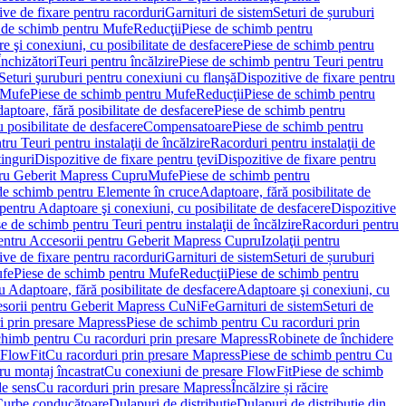
ve de fixare pentru racorduri
Garnituri de sistem
Seturi de șuruburi
 de schimb pentru Mufe
Reducţii
Piese de schimb pentru
e şi conexiuni, cu posibilitate de desfacere
Piese de schimb pentru
nchizători
Teuri pentru încălzire
Piese de schimb pentru Teuri pentru
Seturi şuruburi pentru conexiuni cu flanşă
Dispozitive de fixare pentru
Mufe
Piese de schimb pentru Mufe
Reducţii
Piese de schimb pentru
aptoare, fără posibilitate de desfacere
Piese de schimb pentru
 posibilitate de desfacere
Compensatoare
Piese de schimb pentru
ru Teuri pentru instalaţii de încălzire
Racorduri pentru instalaţii de
tinguri
Dispozitive de fixare pentru ţevi
Dispozitive de fixare pentru
tru Geberit Mapress Cupru
Mufe
Piese de schimb pentru
de schimb pentru Elemente în cruce
Adaptoare, fără posibilitate de
pentru Adaptoare şi conexiuni, cu posibilitate de desfacere
Dispozitive
e de schimb pentru Teuri pentru instalaţii de încălzire
Racorduri pentru
entru Accesorii pentru Geberit Mapress Cupru
Izolaţii pentru
ve de fixare pentru racorduri
Garnituri de sistem
Seturi de șuruburi
fe
Piese de schimb pentru Mufe
Reducţii
Piese de schimb pentru
 Adaptoare, fără posibilitate de desfacere
Adaptoare şi conexiuni, cu
sorii pentru Geberit Mapress CuNiFe
Garnituri de sistem
Seturi de
i prin presare Mapress
Piese de schimb pentru Cu racorduri prin
chimb pentru Cu racorduri prin presare Mapress
Robinete de închidere
 FlowFit
Cu racorduri prin presare Mapress
Piese de schimb pentru Cu
ru montaj încastrat
Cu conexiuni de presare FlowFit
Piese de schimb
de sens
Cu racorduri prin presare Mapress
Încălzire și răcire
Curbe conducătoare
Dulapuri de distribuţie
Dulapuri de distribuţie din