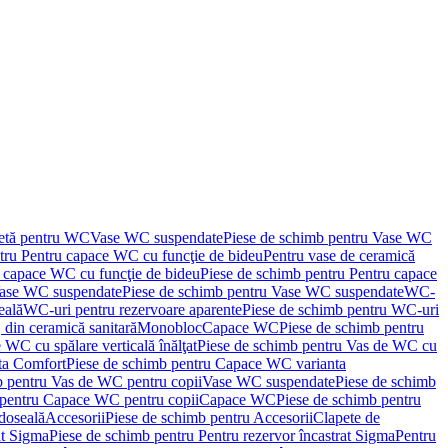
letă pentru WC
Vase WC suspendate
Piese de schimb pentru Vase WC
tru Pentru capace WC cu funcţie de bideu
Pentru vase de ceramică
 capace WC cu funcţie de bideu
Piese de schimb pentru Pentru capace
ase WC suspendate
Piese de schimb pentru Vase WC suspendate
WC-
eală
WC-uri pentru rezervoare aparente
Piese de schimb pentru WC-uri
 din ceramică sanitară
Monobloc
Capace WC
Piese de schimb pentru
 WC cu spălare verticală înălţat
Piese de schimb pentru Vas de WC cu
ta Comfort
Piese de schimb pentru Capace WC varianta
b pentru Vas de WC pentru copii
Vase WC suspendate
Piese de schimb
 pentru Capace WC pentru copii
Capace WC
Piese de schimb pentru
doseală
Accesorii
Piese de schimb pentru Accesorii
Clapete de
at Sigma
Piese de schimb pentru Pentru rezervor încastrat Sigma
Pentru