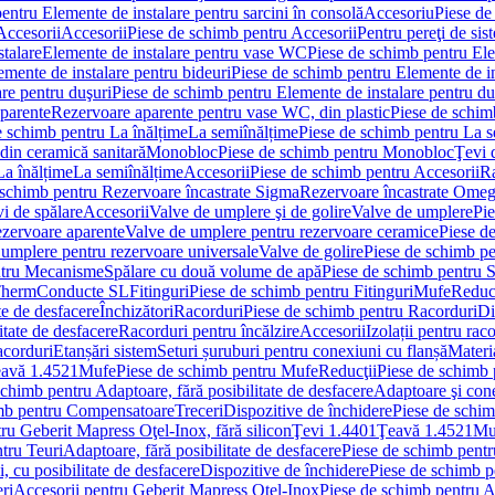
entru Elemente de instalare pentru sarcini în consolă
Accesoriu
Piese de
Accesorii
Accesorii
Piese de schimb pentru Accesorii
Pentru pereţi de sis
talare
Elemente de instalare pentru vase WC
Piese de schimb pentru El
emente de instalare pentru bideuri
Piese de schimb pentru Elemente de in
re pentru duşuri
Piese de schimb pentru Elemente de instalare pentru du
parente
Rezervoare aparente pentru vase WC, din plastic
Piese de schim
e schimb pentru La înălțime
La semiînălțime
Piese de schimb pentru La s
din ceramică sanitară
Monobloc
Piese de schimb pentru Monobloc
Ţevi 
La înălțime
La semiînălțime
Accesorii
Piese de schimb pentru Accesorii
Ra
 schimb pentru Rezervoare încastrate Sigma
Rezervoare încastrate Ome
i de spălare
Accesorii
Valve de umplere şi de golire
Valve de umplere
Pie
ezervoare aparente
Valve de umplere pentru rezervoare ceramice
Piese d
 umplere pentru rezervoare universale
Valve de golire
Piese de schimb pe
ntru Mecanisme
Spălare cu două volume de apă
Piese de schimb pentru 
 Therm
Conducte SL
Fitinguri
Piese de schimb pentru Fitinguri
Mufe
Reducţ
te de desfacere
Închizători
Racorduri
Piese de schimb pentru Racorduri
Di
itate de desfacere
Racorduri pentru încălzire
Accesorii
Izolații pentru rac
acorduri
Etanșări sistem
Seturi șuruburi pentru conexiuni cu flanșă
Materi
avă 1.4521
Mufe
Piese de schimb pentru Mufe
Reducţii
Piese de schimb 
schimb pentru Adaptoare, fără posibilitate de desfacere
Adaptoare şi cone
imb pentru Compensatoare
Treceri
Dispozitive de închidere
Piese de schim
ru Geberit Mapress Oţel-Inox, fără silicon
Ţevi 1.4401
Ţeavă 1.4521
Mu
tru Teuri
Adaptoare, fără posibilitate de desfacere
Piese de schimb pentru
 cu posibilitate de desfacere
Dispozitive de închidere
Piese de schimb p
ri
Accesorii pentru Geberit Mapress Oţel-Inox
Piese de schimb pentru A