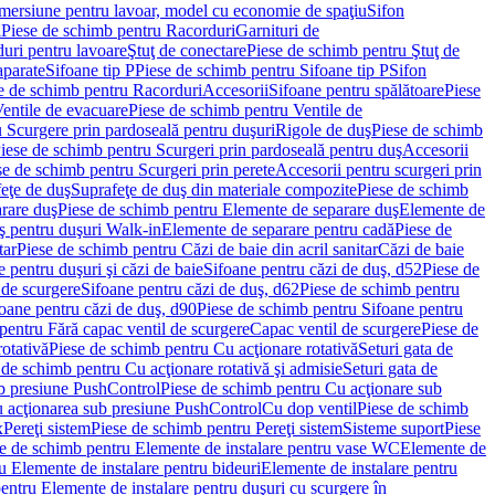
imersiune pentru lavoar, model cu economie de spaţiu
Sifon
i
Piese de schimb pentru Racorduri
Garnituri de
uri pentru lavoare
Ştuţ de conectare
Piese de schimb pentru Ştuţ de
aparate
Sifoane tip P
Piese de schimb pentru Sifoane tip P
Sifon
e de schimb pentru Racorduri
Accesorii
Sifoane pentru spălătoare
Piese
entile de evacuare
Piese de schimb pentru Ventile de
 Scurgere prin pardoseală pentru duşuri
Rigole de duş
Piese de schimb
iese de schimb pentru Scurgeri prin pardoseală pentru duş
Accesorii
se de schimb pentru Scurgeri prin perete
Accesorii pentru scurgeri prin
feţe de duş
Suprafeţe de duş din materiale compozite
Piese de schimb
rare duş
Piese de schimb pentru Elemente de separare duş
Elemente de
uş pentru duşuri Walk-in
Elemente de separare pentru cadă
Piese de
tar
Piese de schimb pentru Căzi de baie din acril sanitar
Căzi de baie
 pentru duşuri şi căzi de baie
Sifoane pentru căzi de duş, d52
Piese de
 de scurgere
Sifoane pentru căzi de duş, d62
Piese de schimb pentru
oane pentru căzi de duş, d90
Piese de schimb pentru Sifoane pentru
pentru Fără capac ventil de scurgere
Capac ventil de scurgere
Piese de
rotativă
Piese de schimb pentru Cu acţionare rotativă
Seturi gata de
 de schimb pentru Cu acţionare rotativă şi admisie
Seturi gata de
b presiune PushControl
Piese de schimb pentru Cu acţionare sub
ru acţionarea sub presiune PushControl
Cu dop ventil
Piese de schimb
x
Pereţi sistem
Piese de schimb pentru Pereţi sistem
Sisteme suport
Piese
e de schimb pentru Elemente de instalare pentru vase WC
Elemente de
u Elemente de instalare pentru bideuri
Elemente de instalare pentru
entru Elemente de instalare pentru duşuri cu scurgere în