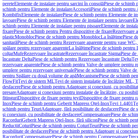
perete
Elemente de instalare pentru sarcini în consolă
Piese de schimb p
schimb pentru Elemente de instalare
Accesorii
Piese de schimb pentru 
Kombifix
Elemente de instalare
Piese de schimb pentru Elemente de ins
lavoare
Piese de schimb pentru Elemente de instalare pentru lavoare
El
schimb pentru Elemente de instalare pentru pisoare
Elemente de instala
fixare
Piese de schimb pentru Pentru dispozitive de fixare
Rezervoare a
plastic
Monobloc
Piese de schimb pentru Monobloc
La înălțime
Piese d
sanitară
Piese de schimb pentru Rezervoare aparente pentru vase WC, 
spălare pentru rezervoare aparente
La înălțime
Piese de schimb pentru 
colţar
Mufe
Rezervoare încastrate
Rezervoare încastrate Sigma
Piese de
încastrate Delta
Piese de schimb pentru Rezervoare încastrate Delta
Ţev
rezervoare aparente
Piese de schimb pentru Valve de umplere pentru r
umplere pentru rezervoare universale
Piese de schimb pentru Valve de
pentru Spălare cu două volume de apă
Mecanisme
Piese de schimb pe
FlowFit
Ţevi de sistem ML
Ţevi de sistem instalaţie de încălzire ML,
desfacere
Piese de schimb pentru Adaptoare şi conexiuni, cu posibilita
presare
Adaptoare şi conexiuni pentru instalaţie de încălzire, cu posibil
fitinguri
Dispozitive de fixare pentru țevi
Dispozitive de fixare pentru r
Inox
Piese de schimb pentru Geberit Mapress Oţel-Inox
Ţevi 1.4401
Ţe
schimb pentru Teuri
Adaptoare, fără posibilitate de desfacere
Piese de 
şi conexiuni, cu posibilitate de desfacere
Compensatoare
Piese de sch
Racorduri
Geberit Mapress Oţel-Inox, fără silicon
Piese de schimb pent
Reducţii
Coturi
Piese de schimb pentru Coturi
Teuri
Piese de schimb pen
posibilitate de desfacere
Piese de schimb pentru Adaptoare şi conexiuni,
Racorduri
Compensatoare
Piese de schimb pentru Compensatoare
Trece