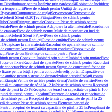
u Distribuitoare pentru încălzire prin pardoseală
Robinet de închidere
e a temperaturii
Piese de schimb pentru Unităţi de reglare a
e
Bypassuri
Componente de reglaj
Servomotoare
Termostate de
or
Geberit Silent-db20
Ţevi
Fitinguri
Piese de schimb pentru
rTube
Coturi
Fitinguri speciale
Conexiuni
Piese de schimb pentru
teriale
Piese de schimb pentru Adaptoare la alte materiale
Racorduri de
de etanșare
Piese de schimb pentru Mufe de racordare cu inel de
umabile
Geberit Silent-PP
Ţevi
Piese de schimb pentru
 de schimb pentru Reducţii
Piese de curățire
Piese de schimb pentru
ară
Adaptoare la alte materiale
Racorduri de aparate
Piese de schimb
 de conectare
Accesorii
Brățări pentru conducte
Dispozitive de
cţii
Piese de curățire
Piese de schimb pentru Piese de
chimb pentru Conexiuni
Îmbinări prin sudură
Îmbinări prin mufare
Piese
Bucşe de fixare
Racorduri de aparate
Piese de schimb pentru Racorduri
 de conectare
Piese de schimb pentru Ştuţuri de conectare
Sifoane tip
 fixare pentru brăţări pentru conducte
Înveliş portant
Dispozitive de
ţie antifoc pentru sisteme de drenare
Izolare acustică
Izolaţii contra
lii
Etanşări
Ventile de aerisire pentru drenaj
Ventile de aerisire
Piese de
erasă cu capacitate de până la 12 l/s
Piese de schimb pentru Receptori
ate de până la 25 l/s
Receptori de terasă cu capacitate de până la 100
tori de terasă pentru jgheaburi
Receptori de terasă cu capacitate de
 de schimb pentru Receptori de terasă cu capacitate de până la 25
eră de vapori
Piese de schimb pentru Elemente barieră de
s
Pentru receptori de terasă cu capacitate de până la 25 l/s
Preaplinuri de
ceptori de terasă cu capacitate de până la 12 l/s
Pentru receptori de