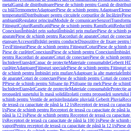
metal
Gamă de distribuitoare
Piese de schimb pentru Gamă de distribui
cu bilă
Termometre
Adaptoare
Piese de schimb pentru Adaptoare
Elemen
temperaturii
Distribuitoare pentru circuitele corpurilor de încălzire
Piese
ambianţă
Regulator principal
Module de comunicare
Senzori
Transforma
Fitinguri
Coturi
Ramificaţii
Piese de schimb pentru Ramificaţii
Reducţii
Conexiuni
Îmbinări prin sudură
Îmbinări prin mufare
Piese de schimb p
aparate
Piese de schimb pentru Racorduri de aparate
Coturi de conecta
etanșare
Accesorii
Brăţări pentru conducte
Dispozitive de fixare pentru 
Ţevi
Fitinguri
Piese de schimb pentru Fitinguri
Coturi
Piese de schimb p
Piese de curățire
Conexiuni
Piese de schimb pentru Conexiuni
Îmbinări
pentru Racorduri de aparate
Coturi de conectare
Piese de schimb pentr
închidere
Etanșări
Capac de protecție
Materiale consumabile
Geberit H
curățire
Adaptoare
Fitinguri speciale
Piese de schimb pentru Fitinguri s
de schimb pentru Îmbinări prin mufare
Adaptoare la alte materiale
Îmbin
de aparate
Coturi de conectare
Piese de schimb pentru Coturi de conect
P
Piese de schimb pentru Sifoane tip P
Sifoane tip melc
Piese de schimb
închidere
Etanșări
Casete de protecţie
Materiale consumabile
Protecţie a
propagării sunetului în masă solidă
Izolaţii contra propagării sunetului 
schimb pentru Ventile de aerisire
Instalaţie pluvială Geberit Pluvia
Rece
de terasă cu capacitate de până la 12 l/s
Receptori de terasă cu capacita
l/s
Piese de schimb pentru Receptori de terasă cu capacitate de până la 
până la 12 l/s
Piese de schimb pentru Receptori de terasă cu capacitate 
l/s
Receptori de terasă cu capacitate de până la 100 l/s
Piese de schimb p
vapori
Pentru receptori de terasă cu capacitate de până la 12 l/s
Piese de
urgenţă
Piese de schimb pentru Preaplinuri de urgenţă
Pentru receptori 