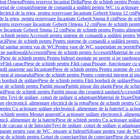
strat Omega
Pentru rezervor încastrat Delta
Piese de schimb pentru Pentru
erial de consum
Sisteme de comandă a spălării pentru WC cu acţionare 
lectrică de la reţea, pentru rezervoare încastrate Geberit Sigma 12 cm
Pi
 de la reţea, pentru rezervoare încastrate Geberit Sigma 8 cm
Piese de sch
, pentru rezervoare încastrate Geberit Omega 12 cm
Piese de schimb pentru
are încastrate Geberit Sigma 12 cm
Piese de schimb pentru Pentru alimenta
 schimb pentru Accesorii pentru sisteme de comandă a spălării pentru
nică
Piese de schimb pentru Pentru sisteme de comandă a spălării pentru
ul sanitar pentru vas de WC
Pentru vase de WC suspendate pe perete
Pi
 pe pardoseală
Accesorii
Piese de schimb pentru Accesorii
Material de c
ă
Piese de schimb pentru Pentru bideuri montate pe perete şi pe pardosea
re
Fără capac
Piese de schimb pentru Fără capac
Pisoare, funcţionare cu 
ndă aparente sau încastrate
Piese de schimb pentru Pentru sisteme de co
egrat al pisoarului
Piese de schimb pentru Pentru controlul integrat al pis
 bordură de spălare
Piese de schimb pentru Fără bordură de spălare
Piso
se de schimb pentru Partiţii pisoar
Partiţii pisoar din plastic
Piese de schim
ară
Piese de schimb pentru Partiţii pisoar din ceramică sanitară
Accesorii
tru Ţevi de spălare, coturi de spălare şi adaptoare
Material de fixare
Dist
re electronică, alimentare electrică de la reţea
Piese de schimb pentru Cu 
entru Cu acţionare spălare electronică, alimentare de la baterie
Cu acţio
 schimb pentru Montaj aparent
Cu acţionare spălare electronică, alimenta
nică, alimentare de la baterie
Piese de schimb pentru Cu acţionare spălare
 de carcase şi de înlocuire
Ţevi de spălare, coturi de spălare şi adaptoar
parate pentru vase de WC, pisoare şi bideuri
Sifoane pentru vase de WC
ese de schimb pentru Coturi de conectare
Ştuţ de conectare
Piese de schi