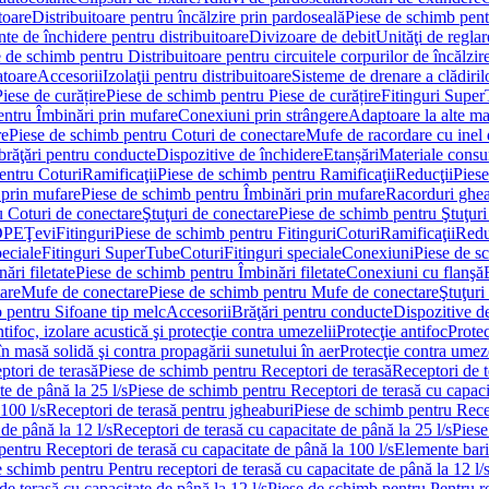
toare
Distribuitoare pentru încălzire prin pardoseală
Piese de schimb pentr
te de închidere pentru distribuitoare
Divizoare de debit
Unităţi de reglar
 de schimb pentru Distribuitoare pentru circuitele corpurilor de încălzir
toare
Accesorii
Izolaţii pentru distribuitoare
Sisteme de drenare a clădiril
Piese de curățire
Piese de schimb pentru Piese de curățire
Fitinguri Supe
entru Îmbinări prin mufare
Conexiuni prin strângere
Adaptoare la alte ma
re
Piese de schimb pentru Coturi de conectare
Mufe de racordare cu inel 
brăţări pentru conducte
Dispozitive de închidere
Etanșări
Materiale cons
entru Coturi
Ramificaţii
Piese de schimb pentru Ramificaţii
Reducţii
Piese
 prin mufare
Piese de schimb pentru Îmbinări prin mufare
Racorduri ghe
u Coturi de conectare
Ştuţuri de conectare
Piese de schimb pentru Ştuţuri
DPE
Ţevi
Fitinguri
Piese de schimb pentru Fitinguri
Coturi
Ramificaţii
Redu
peciale
Fitinguri SuperTube
Coturi
Fitinguri speciale
Conexiuni
Piese de s
ări filetate
Piese de schimb pentru Îmbinări filetate
Conexiuni cu flanşă
are
Mufe de conectare
Piese de schimb pentru Mufe de conectare
Ştuţuri
 pentru Sifoane tip melc
Accesorii
Brăţări pentru conducte
Dispozitive de
ntifoc, izolare acustică şi protecţie contra umezelii
Protecţie antifoc
Protec
în masă solidă şi contra propagării sunetului în aer
Protecţie contra umeze
ptori de terasă
Piese de schimb pentru Receptori de terasă
Receptori de t
te de până la 25 l/s
Piese de schimb pentru Receptori de terasă cu capacit
100 l/s
Receptori de terasă pentru jgheaburi
Piese de schimb pentru Recep
de până la 12 l/s
Receptori de terasă cu capacitate de până la 25 l/s
Piese
entru Receptori de terasă cu capacitate de până la 100 l/s
Elemente bari
 schimb pentru Pentru receptori de terasă cu capacitate de până la 12 l/
de terasă cu capacitate de până la 12 l/s
Piese de schimb pentru Pentru re