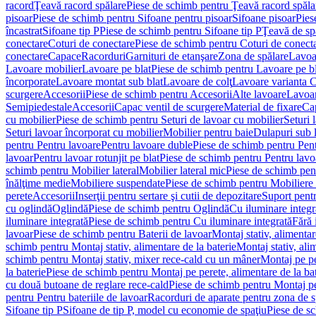
racord
Ţeavă racord spălare
Piese de schimb pentru Ţeavă racord spăla
pisoar
Piese de schimb pentru Sifoane pentru pisoar
Sifoane pisoar
Pies
încastrat
Sifoane tip P
Piese de schimb pentru Sifoane tip P
Ţeavă de spă
conectare
Coturi de conectare
Piese de schimb pentru Coturi de conect
conectare
Capace
Racorduri
Garnituri de etanşare
Zona de spălare
Lavoa
Lavoare mobilier
Lavoare pe blat
Piese de schimb pentru Lavoare pe bl
încorporate
Lavoare montat sub blat
Lavoare de colţ
Lavoare varianta 
scurgere
Accesorii
Piese de schimb pentru Accesorii
Alte lavoare
Lavoar
Semipiedestale
Accesorii
Capac ventil de scurgere
Material de fixare
Cap
cu mobilier
Piese de schimb pentru Seturi de lavoar cu mobilier
Seturi 
Seturi lavoar încorporat cu mobilier
Mobilier pentru baie
Dulapuri sub 
pentru Pentru lavoare
Pentru lavoare duble
Piese de schimb pentru Pen
lavoar
Pentru lavoar rotunjit pe blat
Piese de schimb pentru Pentru lavoa
schimb pentru Mobilier lateral
Mobilier lateral mic
Piese de schimb pent
înălţime medie
Mobiliere suspendate
Piese de schimb pentru Mobiliere
perete
Accesorii
Inserţii pentru sertare şi cutii de depozitare
Suport pentr
cu oglindă
Oglindă
Piese de schimb pentru Oglindă
Cu iluminare integr
iluminare integrată
Piese de schimb pentru Cu iluminare integrată
Fără 
lavoar
Piese de schimb pentru Baterii de lavoar
Montaj stativ, alimentare
schimb pentru Montaj stativ, alimentare de la baterie
Montaj stativ, ali
schimb pentru Montaj stativ, mixer rece-cald cu un mâner
Montaj pe per
la baterie
Piese de schimb pentru Montaj pe perete, alimentare de la bat
cu două butoane de reglare rece-cald
Piese de schimb pentru Montaj pe
pentru Pentru bateriile de lavoar
Racorduri de aparate pentru zona de sp
Sifoane tip P
Sifoane de tip P, model cu economie de spaţiu
Piese de s