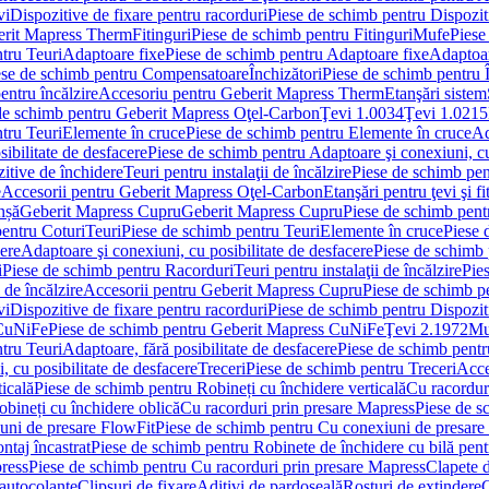
vi
Dispozitive de fixare pentru racorduri
Piese de schimb pentru Dispoziti
erit Mapress Therm
Fitinguri
Piese de schimb pentru Fitinguri
Mufe
Piese
tru Teuri
Adaptoare fixe
Piese de schimb pentru Adaptoare fixe
Adaptoar
ese de schimb pentru Compensatoare
Închizători
Piese de schimb pentru Î
entru încălzire
Accesoriu pentru Geberit Mapress Therm
Etanşări sistem
de schimb pentru Geberit Mapress Oţel-Carbon
Ţevi 1.0034
Ţevi 1.0215
tru Teuri
Elemente în cruce
Piese de schimb pentru Elemente în cruce
Ad
ibilitate de desfacere
Piese de schimb pentru Adaptoare şi conexiuni, cu
itive de închidere
Teuri pentru instalaţii de încălzire
Piese de schimb pent
e
Accesorii pentru Geberit Mapress Oţel-Carbon
Etanşări pentru ţevi şi fi
nșă
Geberit Mapress Cupru
Geberit Mapress Cupru
Piese de schimb pen
entru Coturi
Teuri
Piese de schimb pentru Teuri
Elemente în cruce
Piese 
cere
Adaptoare şi conexiuni, cu posibilitate de desfacere
Piese de schimb 
i
Piese de schimb pentru Racorduri
Teuri pentru instalaţii de încălzire
Pies
 de încălzire
Accesorii pentru Geberit Mapress Cupru
Piese de schimb p
vi
Dispozitive de fixare pentru racorduri
Piese de schimb pentru Dispoziti
 CuNiFe
Piese de schimb pentru Geberit Mapress CuNiFe
Ţevi 2.1972
Mu
tru Teuri
Adaptoare, fără posibilitate de desfacere
Piese de schimb pentru
 cu posibilitate de desfacere
Treceri
Piese de schimb pentru Treceri
Acce
ticală
Piese de schimb pentru Robineți cu închidere verticală
Cu racordur
bineți cu închidere oblică
Cu racorduri prin presare Mapress
Piese de s
uni de presare FlowFit
Piese de schimb pentru Cu conexiuni de presare
ntaj încastrat
Piese de schimb pentru Robinete de închidere cu bilă pent
ress
Piese de schimb pentru Cu racorduri prin presare Mapress
Clapete 
autocolante
Clipsuri de fixare
Aditivi de pardoseală
Rosturi de extindere