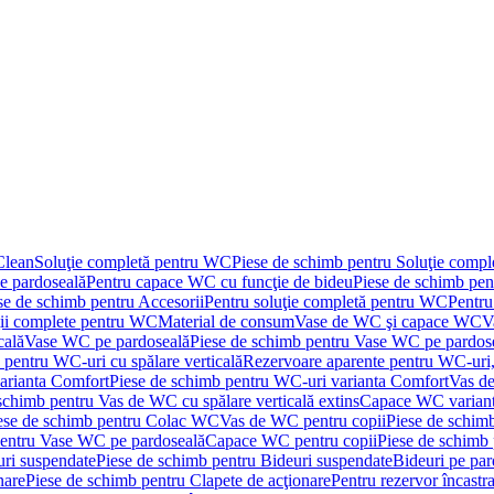
Clean
Soluţie completă pentru WC
Piese de schimb pentru Soluţie comp
e pardoseală
Pentru capace WC cu funcţie de bideu
Piese de schimb pen
se de schimb pentru Accesorii
Pentru soluţie completă pentru WC
Pentru
ţii complete pentru WC
Material de consum
Vase de WC şi capace WC
V
cală
Vase WC pe pardoseală
Piese de schimb pentru Vase WC pe pardos
 pentru WC-uri cu spălare verticală
Rezervoare aparente pentru WC-uri,
arianta Comfort
Piese de schimb pentru WC-uri varianta Comfort
Vas de
schimb pentru Vas de WC cu spălare verticală extins
Capace WC varian
ese de schimb pentru Colac WC
Vas de WC pentru copii
Piese de schim
pentru Vase WC pe pardoseală
Capace WC pentru copii
Piese de schimb
uri suspendate
Piese de schimb pentru Bideuri suspendate
Bideuri pe par
nare
Piese de schimb pentru Clapete de acţionare
Pentru rezervor încastr