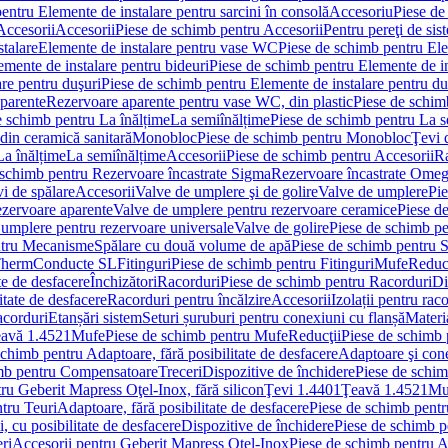
entru Elemente de instalare pentru sarcini în consolă
Accesoriu
Piese de
Accesorii
Accesorii
Piese de schimb pentru Accesorii
Pentru pereţi de sis
talare
Elemente de instalare pentru vase WC
Piese de schimb pentru El
emente de instalare pentru bideuri
Piese de schimb pentru Elemente de in
re pentru duşuri
Piese de schimb pentru Elemente de instalare pentru du
parente
Rezervoare aparente pentru vase WC, din plastic
Piese de schim
e schimb pentru La înălțime
La semiînălțime
Piese de schimb pentru La s
din ceramică sanitară
Monobloc
Piese de schimb pentru Monobloc
Ţevi 
La înălțime
La semiînălțime
Accesorii
Piese de schimb pentru Accesorii
Ra
 schimb pentru Rezervoare încastrate Sigma
Rezervoare încastrate Ome
i de spălare
Accesorii
Valve de umplere şi de golire
Valve de umplere
Pie
ezervoare aparente
Valve de umplere pentru rezervoare ceramice
Piese d
 umplere pentru rezervoare universale
Valve de golire
Piese de schimb pe
ntru Mecanisme
Spălare cu două volume de apă
Piese de schimb pentru 
 Therm
Conducte SL
Fitinguri
Piese de schimb pentru Fitinguri
Mufe
Reducţ
te de desfacere
Închizători
Racorduri
Piese de schimb pentru Racorduri
Di
itate de desfacere
Racorduri pentru încălzire
Accesorii
Izolații pentru rac
acorduri
Etanșări sistem
Seturi șuruburi pentru conexiuni cu flanșă
Materi
avă 1.4521
Mufe
Piese de schimb pentru Mufe
Reducţii
Piese de schimb 
schimb pentru Adaptoare, fără posibilitate de desfacere
Adaptoare şi cone
imb pentru Compensatoare
Treceri
Dispozitive de închidere
Piese de schim
ru Geberit Mapress Oţel-Inox, fără silicon
Ţevi 1.4401
Ţeavă 1.4521
Mu
tru Teuri
Adaptoare, fără posibilitate de desfacere
Piese de schimb pentru
 cu posibilitate de desfacere
Dispozitive de închidere
Piese de schimb p
ri
Accesorii pentru Geberit Mapress Oţel-Inox
Piese de schimb pentru A