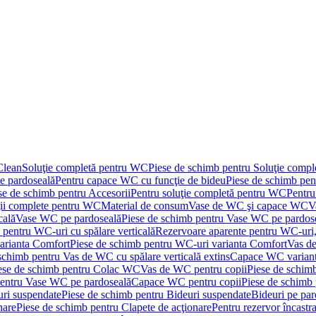
Clean
Soluţie completă pentru WC
Piese de schimb pentru Soluţie comp
e pardoseală
Pentru capace WC cu funcţie de bideu
Piese de schimb pen
se de schimb pentru Accesorii
Pentru soluţie completă pentru WC
Pentru
ţii complete pentru WC
Material de consum
Vase de WC şi capace WC
V
cală
Vase WC pe pardoseală
Piese de schimb pentru Vase WC pe pardos
 pentru WC-uri cu spălare verticală
Rezervoare aparente pentru WC-uri,
arianta Comfort
Piese de schimb pentru WC-uri varianta Comfort
Vas de
schimb pentru Vas de WC cu spălare verticală extins
Capace WC varian
ese de schimb pentru Colac WC
Vas de WC pentru copii
Piese de schim
pentru Vase WC pe pardoseală
Capace WC pentru copii
Piese de schimb
uri suspendate
Piese de schimb pentru Bideuri suspendate
Bideuri pe par
nare
Piese de schimb pentru Clapete de acţionare
Pentru rezervor încastr