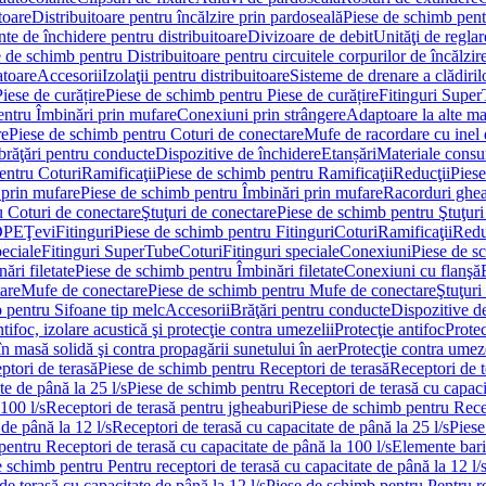
toare
Distribuitoare pentru încălzire prin pardoseală
Piese de schimb pentr
te de închidere pentru distribuitoare
Divizoare de debit
Unităţi de reglar
 de schimb pentru Distribuitoare pentru circuitele corpurilor de încălzir
toare
Accesorii
Izolaţii pentru distribuitoare
Sisteme de drenare a clădiril
Piese de curățire
Piese de schimb pentru Piese de curățire
Fitinguri Supe
entru Îmbinări prin mufare
Conexiuni prin strângere
Adaptoare la alte ma
re
Piese de schimb pentru Coturi de conectare
Mufe de racordare cu inel 
brăţări pentru conducte
Dispozitive de închidere
Etanșări
Materiale cons
entru Coturi
Ramificaţii
Piese de schimb pentru Ramificaţii
Reducţii
Piese
 prin mufare
Piese de schimb pentru Îmbinări prin mufare
Racorduri ghe
u Coturi de conectare
Ştuţuri de conectare
Piese de schimb pentru Ştuţuri
DPE
Ţevi
Fitinguri
Piese de schimb pentru Fitinguri
Coturi
Ramificaţii
Redu
peciale
Fitinguri SuperTube
Coturi
Fitinguri speciale
Conexiuni
Piese de s
ări filetate
Piese de schimb pentru Îmbinări filetate
Conexiuni cu flanşă
are
Mufe de conectare
Piese de schimb pentru Mufe de conectare
Ştuţuri
 pentru Sifoane tip melc
Accesorii
Brăţări pentru conducte
Dispozitive de
ntifoc, izolare acustică şi protecţie contra umezelii
Protecţie antifoc
Protec
în masă solidă şi contra propagării sunetului în aer
Protecţie contra umeze
ptori de terasă
Piese de schimb pentru Receptori de terasă
Receptori de t
te de până la 25 l/s
Piese de schimb pentru Receptori de terasă cu capacit
100 l/s
Receptori de terasă pentru jgheaburi
Piese de schimb pentru Recep
de până la 12 l/s
Receptori de terasă cu capacitate de până la 25 l/s
Piese
entru Receptori de terasă cu capacitate de până la 100 l/s
Elemente bari
 schimb pentru Pentru receptori de terasă cu capacitate de până la 12 l/
de terasă cu capacitate de până la 12 l/s
Piese de schimb pentru Pentru re