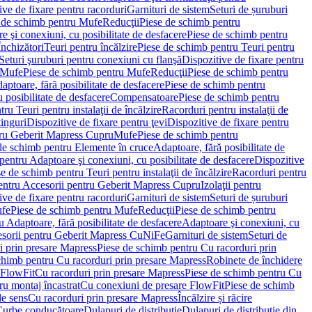
ve de fixare pentru racorduri
Garnituri de sistem
Seturi de șuruburi
 de schimb pentru Mufe
Reducţii
Piese de schimb pentru
e şi conexiuni, cu posibilitate de desfacere
Piese de schimb pentru
nchizători
Teuri pentru încălzire
Piese de schimb pentru Teuri pentru
Seturi şuruburi pentru conexiuni cu flanşă
Dispozitive de fixare pentru
Mufe
Piese de schimb pentru Mufe
Reducţii
Piese de schimb pentru
aptoare, fără posibilitate de desfacere
Piese de schimb pentru
 posibilitate de desfacere
Compensatoare
Piese de schimb pentru
ru Teuri pentru instalaţii de încălzire
Racorduri pentru instalaţii de
tinguri
Dispozitive de fixare pentru ţevi
Dispozitive de fixare pentru
tru Geberit Mapress Cupru
Mufe
Piese de schimb pentru
de schimb pentru Elemente în cruce
Adaptoare, fără posibilitate de
pentru Adaptoare şi conexiuni, cu posibilitate de desfacere
Dispozitive
e de schimb pentru Teuri pentru instalaţii de încălzire
Racorduri pentru
entru Accesorii pentru Geberit Mapress Cupru
Izolaţii pentru
ve de fixare pentru racorduri
Garnituri de sistem
Seturi de șuruburi
fe
Piese de schimb pentru Mufe
Reducţii
Piese de schimb pentru
 Adaptoare, fără posibilitate de desfacere
Adaptoare şi conexiuni, cu
sorii pentru Geberit Mapress CuNiFe
Garnituri de sistem
Seturi de
i prin presare Mapress
Piese de schimb pentru Cu racorduri prin
chimb pentru Cu racorduri prin presare Mapress
Robinete de închidere
 FlowFit
Cu racorduri prin presare Mapress
Piese de schimb pentru Cu
ru montaj încastrat
Cu conexiuni de presare FlowFit
Piese de schimb
de sens
Cu racorduri prin presare Mapress
Încălzire și răcire
Curbe conducătoare
Dulapuri de distribuţie
Dulapuri de distribuţie din