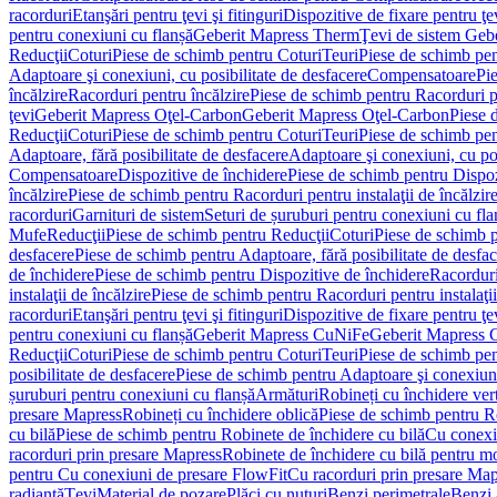
racorduri
Etanşări pentru ţevi şi fitinguri
Dispozitive de fixare pentru ţe
pentru conexiuni cu flanșă
Geberit Mapress Therm
Ţevi de sistem Geb
Reducţii
Coturi
Piese de schimb pentru Coturi
Teuri
Piese de schimb pen
Adaptoare şi conexiuni, cu posibilitate de desfacere
Compensatoare
Pi
încălzire
Racorduri pentru încălzire
Piese de schimb pentru Racorduri p
ţevi
Geberit Mapress Oţel-Carbon
Geberit Mapress Oţel-Carbon
Piese 
Reducţii
Coturi
Piese de schimb pentru Coturi
Teuri
Piese de schimb pen
Adaptoare, fără posibilitate de desfacere
Adaptoare şi conexiuni, cu pos
Compensatoare
Dispozitive de închidere
Piese de schimb pentru Dispoz
încălzire
Piese de schimb pentru Racorduri pentru instalaţii de încălzir
racorduri
Garnituri de sistem
Seturi de șuruburi pentru conexiuni cu fla
Mufe
Reducţii
Piese de schimb pentru Reducţii
Coturi
Piese de schimb p
desfacere
Piese de schimb pentru Adaptoare, fără posibilitate de desfa
de închidere
Piese de schimb pentru Dispozitive de închidere
Racordur
instalaţii de încălzire
Piese de schimb pentru Racorduri pentru instalaţii
racorduri
Etanşări pentru ţevi şi fitinguri
Dispozitive de fixare pentru ţe
pentru conexiuni cu flanșă
Geberit Mapress CuNiFe
Geberit Mapress
Reducţii
Coturi
Piese de schimb pentru Coturi
Teuri
Piese de schimb pen
posibilitate de desfacere
Piese de schimb pentru Adaptoare şi conexiuni,
șuruburi pentru conexiuni cu flanșă
Armături
Robineți cu închidere ver
presare Mapress
Robineți cu închidere oblică
Piese de schimb pentru Ro
cu bilă
Piese de schimb pentru Robinete de închidere cu bilă
Cu conexi
racorduri prin presare Mapress
Robinete de închidere cu bilă pentru mo
pentru Cu conexiuni de presare FlowFit
Cu racorduri prin presare Map
radiantă
Ţevi
Material de pozare
Plăci cu nuturi
Benzi perimetrale
Benzi 