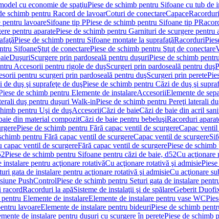
 model cu economie de spaţiu
Piese de schimb pentru Sifoane cu tub de 
de schimb pentru Racord de lavoar
Coturi de conectare
Capace
Racordur
 pentru lavoare
Sifoane tip P
Piese de schimb pentru Sifoane tip P
Racord
gere pentru aparate
Piese de schimb pentru Garnituri de scurgere pentru 
afaţă
Piese de schimb pentru Sifoane montate la suprafaţă
Racorduri
Pies
ntru Sifoane
Ştuţ de conectare
Piese de schimb pentru Ştuţ de conectare
V
baie
Duşuri
Scurgere prin pardoseală pentru duşuri
Piese de schimb pentru
ntru Accesorii pentru rigole de duş
Scurgeri prin pardoseală pentru duş
P
sorii pentru scurgeri prin pardoseală pentru duş
Scurgeri prin perete
Pie
i de duş şi suprafeţe de duş
Piese de schimb pentru Căzi de duş şi supra
Piese de schimb pentru Elemente de instalare
Accesorii
Elemente de sepa
aterali duş pentru duşuri Walk-in
Piese de schimb pentru Pereţi laterali d
chimb pentru Uşi de duş
Accesorii
Căzi de baie
Căzi de baie din acril sani
baie din material compozit
Căzi de baie pentru bebeluşi
Racorduri aparate
urgere
Piese de schimb pentru Fără capac ventil de scurgere
Capac ventil
schimb pentru Fără capac ventil de scurgere
Capac ventil de scurgere
Sif
 capac ventil de scurgere
Fără capac ventil de scurgere
Piese de schimb 
52
Piese de schimb pentru Sifoane pentru căzi de baie, d52
Cu acţionare 
 instalare pentru acţionare rotativă
Cu acţionare rotativă şi admisie
Piese
ri gata de instalare pentru acţionare rotativă şi admisie
Cu acţionare su
resiune PushControl
Piese de schimb pentru Seturi gata de instalare pent
i racord
Racorduri la apă
Sisteme de instalaţii şi de spălare
Geberit Duofi
 pentru Elemente de instalare
Elemente de instalare pentru vase WC
Pies
entru lavoare
Elemente de instalare pentru bideuri
Piese de schimb pentr
mente de instalare pentru duşuri cu scurgere în perete
Piese de schimb p