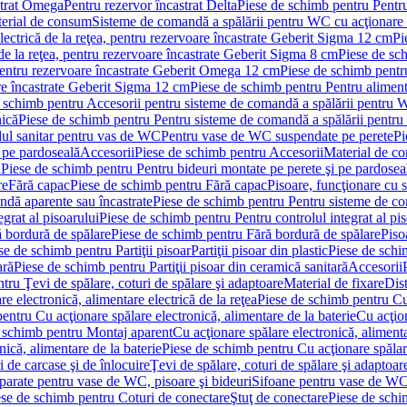
strat Omega
Pentru rezervor încastrat Delta
Piese de schimb pentru Pentru
erial de consum
Sisteme de comandă a spălării pentru WC cu acţionare 
lectrică de la reţea, pentru rezervoare încastrate Geberit Sigma 12 cm
Pi
 de la reţea, pentru rezervoare încastrate Geberit Sigma 8 cm
Piese de sch
, pentru rezervoare încastrate Geberit Omega 12 cm
Piese de schimb pentru
are încastrate Geberit Sigma 12 cm
Piese de schimb pentru Pentru alimenta
 schimb pentru Accesorii pentru sisteme de comandă a spălării pentru
nică
Piese de schimb pentru Pentru sisteme de comandă a spălării pentru
ul sanitar pentru vas de WC
Pentru vase de WC suspendate pe perete
Pi
 pe pardoseală
Accesorii
Piese de schimb pentru Accesorii
Material de c
ă
Piese de schimb pentru Pentru bideuri montate pe perete şi pe pardosea
re
Fără capac
Piese de schimb pentru Fără capac
Pisoare, funcţionare cu 
ndă aparente sau încastrate
Piese de schimb pentru Pentru sisteme de co
egrat al pisoarului
Piese de schimb pentru Pentru controlul integrat al pis
 bordură de spălare
Piese de schimb pentru Fără bordură de spălare
Piso
se de schimb pentru Partiţii pisoar
Partiţii pisoar din plastic
Piese de schim
ară
Piese de schimb pentru Partiţii pisoar din ceramică sanitară
Accesorii
tru Ţevi de spălare, coturi de spălare şi adaptoare
Material de fixare
Dist
re electronică, alimentare electrică de la reţea
Piese de schimb pentru Cu 
entru Cu acţionare spălare electronică, alimentare de la baterie
Cu acţio
 schimb pentru Montaj aparent
Cu acţionare spălare electronică, alimenta
nică, alimentare de la baterie
Piese de schimb pentru Cu acţionare spălare
 de carcase şi de înlocuire
Ţevi de spălare, coturi de spălare şi adaptoar
parate pentru vase de WC, pisoare şi bideuri
Sifoane pentru vase de WC
ese de schimb pentru Coturi de conectare
Ştuţ de conectare
Piese de schi