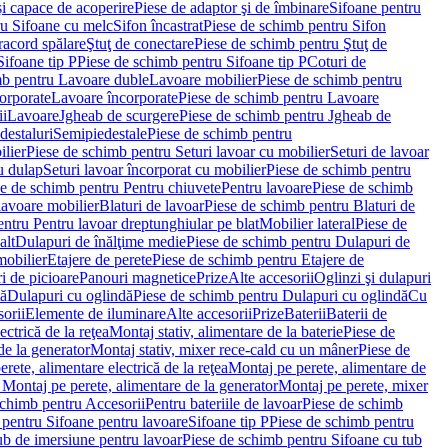
i capace de acoperire
Piese de adaptor şi de îmbinare
Sifoane pentru
ru Sifoane cu melc
Sifon încastrat
Piese de schimb pentru Sifon
racord spălare
Ştuţ de conectare
Piese de schimb pentru Ştuţ de
Sifoane tip P
Piese de schimb pentru Sifoane tip P
Coturi de
mb pentru Lavoare duble
Lavoare mobilier
Piese de schimb pentru
orporate
Lavoare încorporate
Piese de schimb pentru Lavoare
ii
Lavoare
Jgheab de scurgere
Piese de schimb pentru Jgheab de
destaluri
Semipiedestale
Piese de schimb pentru
ilier
Piese de schimb pentru Seturi lavoar cu mobilier
Seturi de lavoar
u dulap
Seturi lavoar încorporat cu mobilier
Piese de schimb pentru
e de schimb pentru Pentru chiuvete
Pentru lavoare
Piese de schimb
lavoare mobilier
Blaturi de lavoar
Piese de schimb pentru Blaturi de
ntru Pentru lavoar dreptunghiular pe blat
Mobilier lateral
Piese de
alt
Dulapuri de înălţime medie
Piese de schimb pentru Dulapuri de
mobilier
Etajere de perete
Piese de schimb pentru Etajere de
i de picioare
Panouri magnetice
Prize
Alte accesorii
Oglinzi şi dulapuri
tă
Dulapuri cu oglindă
Piese de schimb pentru Dulapuri cu oglindă
Cu
orii
Elemente de iluminare
Alte accesorii
Prize
Baterii
Baterii de
ctrică de la reţea
Montaj stativ, alimentare de la baterie
Piese de
de la generator
Montaj stativ, mixer rece-cald cu un mâner
Piese de
ete, alimentare electrică de la reţea
Montaj pe perete, alimentare de
Montaj pe perete, alimentare de la generator
Montaj pe perete, mixer
schimb pentru Accesorii
Pentru bateriile de lavoar
Piese de schimb
 pentru Sifoane pentru lavoare
Sifoane tip P
Piese de schimb pentru
ub de imersiune pentru lavoar
Piese de schimb pentru Sifoane cu tub