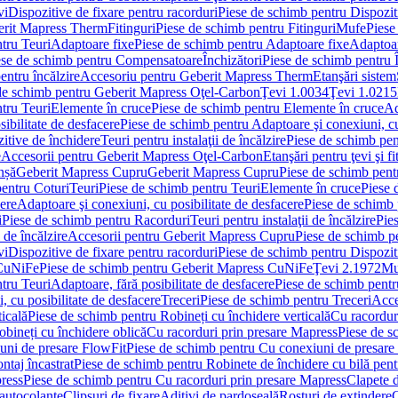
vi
Dispozitive de fixare pentru racorduri
Piese de schimb pentru Dispoziti
erit Mapress Therm
Fitinguri
Piese de schimb pentru Fitinguri
Mufe
Piese
tru Teuri
Adaptoare fixe
Piese de schimb pentru Adaptoare fixe
Adaptoar
ese de schimb pentru Compensatoare
Închizători
Piese de schimb pentru Î
entru încălzire
Accesoriu pentru Geberit Mapress Therm
Etanşări sistem
de schimb pentru Geberit Mapress Oţel-Carbon
Ţevi 1.0034
Ţevi 1.0215
tru Teuri
Elemente în cruce
Piese de schimb pentru Elemente în cruce
Ad
ibilitate de desfacere
Piese de schimb pentru Adaptoare şi conexiuni, cu
itive de închidere
Teuri pentru instalaţii de încălzire
Piese de schimb pent
e
Accesorii pentru Geberit Mapress Oţel-Carbon
Etanşări pentru ţevi şi fi
nșă
Geberit Mapress Cupru
Geberit Mapress Cupru
Piese de schimb pen
entru Coturi
Teuri
Piese de schimb pentru Teuri
Elemente în cruce
Piese 
cere
Adaptoare şi conexiuni, cu posibilitate de desfacere
Piese de schimb 
i
Piese de schimb pentru Racorduri
Teuri pentru instalaţii de încălzire
Pies
 de încălzire
Accesorii pentru Geberit Mapress Cupru
Piese de schimb p
vi
Dispozitive de fixare pentru racorduri
Piese de schimb pentru Dispoziti
 CuNiFe
Piese de schimb pentru Geberit Mapress CuNiFe
Ţevi 2.1972
Mu
tru Teuri
Adaptoare, fără posibilitate de desfacere
Piese de schimb pentru
 cu posibilitate de desfacere
Treceri
Piese de schimb pentru Treceri
Acce
ticală
Piese de schimb pentru Robineți cu închidere verticală
Cu racordur
bineți cu închidere oblică
Cu racorduri prin presare Mapress
Piese de s
uni de presare FlowFit
Piese de schimb pentru Cu conexiuni de presare
ntaj încastrat
Piese de schimb pentru Robinete de închidere cu bilă pent
ress
Piese de schimb pentru Cu racorduri prin presare Mapress
Clapete 
autocolante
Clipsuri de fixare
Aditivi de pardoseală
Rosturi de extindere