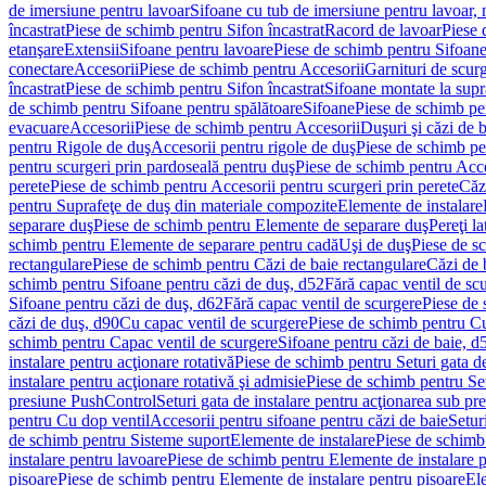
de imersiune pentru lavoar
Sifoane cu tub de imersiune pentru lavoar,
încastrat
Piese de schimb pentru Sifon încastrat
Racord de lavoar
Piese 
etanşare
Extensii
Sifoane pentru lavoare
Piese de schimb pentru Sifoane
conectare
Accesorii
Piese de schimb pentru Accesorii
Garnituri de scur
încastrat
Piese de schimb pentru Sifon încastrat
Sifoane montate la supr
de schimb pentru Sifoane pentru spălătoare
Sifoane
Piese de schimb pe
evacuare
Accesorii
Piese de schimb pentru Accesorii
Duşuri şi căzi de 
pentru Rigole de duş
Accesorii pentru rigole de duş
Piese de schimb pe
pentru scurgeri prin pardoseală pentru duş
Piese de schimb pentru Acce
perete
Piese de schimb pentru Accesorii pentru scurgeri prin perete
Căz
pentru Suprafeţe de duş din materiale compozite
Elemente de instalare
separare duş
Piese de schimb pentru Elemente de separare duş
Pereţi l
schimb pentru Elemente de separare pentru cadă
Uşi de duş
Piese de s
rectangulare
Piese de schimb pentru Căzi de baie rectangulare
Căzi de 
schimb pentru Sifoane pentru căzi de duş, d52
Fără capac ventil de sc
Sifoane pentru căzi de duş, d62
Fără capac ventil de scurgere
Piese de 
căzi de duş, d90
Cu capac ventil de scurgere
Piese de schimb pentru Cu
schimb pentru Capac ventil de scurgere
Sifoane pentru căzi de baie, d
instalare pentru acţionare rotativă
Piese de schimb pentru Seturi gata de
instalare pentru acţionare rotativă şi admisie
Piese de schimb pentru Setu
presiune PushControl
Seturi gata de instalare pentru acţionarea sub p
pentru Cu dop ventil
Accesorii pentru sifoane pentru căzi de baie
Setur
de schimb pentru Sisteme suport
Elemente de instalare
Piese de schimb
instalare pentru lavoare
Piese de schimb pentru Elemente de instalare p
pisoare
Piese de schimb pentru Elemente de instalare pentru pisoare
Ele