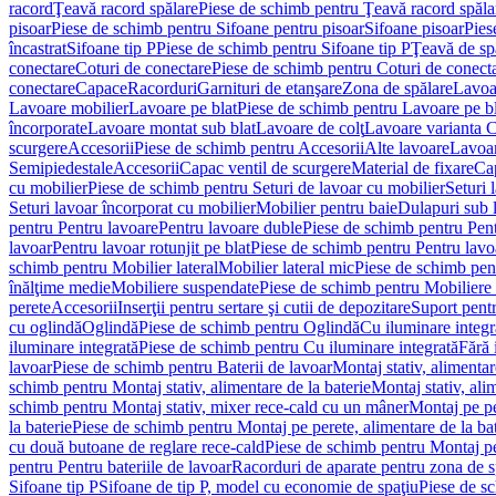
racord
Ţeavă racord spălare
Piese de schimb pentru Ţeavă racord spăla
pisoar
Piese de schimb pentru Sifoane pentru pisoar
Sifoane pisoar
Pies
încastrat
Sifoane tip P
Piese de schimb pentru Sifoane tip P
Ţeavă de spă
conectare
Coturi de conectare
Piese de schimb pentru Coturi de conect
conectare
Capace
Racorduri
Garnituri de etanşare
Zona de spălare
Lavoa
Lavoare mobilier
Lavoare pe blat
Piese de schimb pentru Lavoare pe bl
încorporate
Lavoare montat sub blat
Lavoare de colţ
Lavoare varianta 
scurgere
Accesorii
Piese de schimb pentru Accesorii
Alte lavoare
Lavoar
Semipiedestale
Accesorii
Capac ventil de scurgere
Material de fixare
Cap
cu mobilier
Piese de schimb pentru Seturi de lavoar cu mobilier
Seturi 
Seturi lavoar încorporat cu mobilier
Mobilier pentru baie
Dulapuri sub 
pentru Pentru lavoare
Pentru lavoare duble
Piese de schimb pentru Pen
lavoar
Pentru lavoar rotunjit pe blat
Piese de schimb pentru Pentru lavoa
schimb pentru Mobilier lateral
Mobilier lateral mic
Piese de schimb pent
înălţime medie
Mobiliere suspendate
Piese de schimb pentru Mobiliere
perete
Accesorii
Inserţii pentru sertare şi cutii de depozitare
Suport pentr
cu oglindă
Oglindă
Piese de schimb pentru Oglindă
Cu iluminare integr
iluminare integrată
Piese de schimb pentru Cu iluminare integrată
Fără 
lavoar
Piese de schimb pentru Baterii de lavoar
Montaj stativ, alimentare
schimb pentru Montaj stativ, alimentare de la baterie
Montaj stativ, ali
schimb pentru Montaj stativ, mixer rece-cald cu un mâner
Montaj pe per
la baterie
Piese de schimb pentru Montaj pe perete, alimentare de la bat
cu două butoane de reglare rece-cald
Piese de schimb pentru Montaj pe
pentru Pentru bateriile de lavoar
Racorduri de aparate pentru zona de sp
Sifoane tip P
Sifoane de tip P, model cu economie de spaţiu
Piese de s