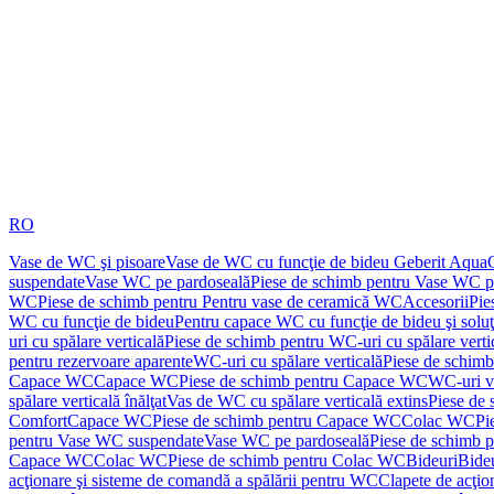
RO
Vase de WC şi pisoare
Vase de WC cu funcţie de bideu Geberit Aqua
suspendate
Vase WC pe pardoseală
Piese de schimb pentru Vase WC p
WC
Piese de schimb pentru Pentru vase de ceramică WC
Accesorii
Pie
WC cu funcţie de bideu
Pentru capace WC cu funcţie de bideu şi solu
uri cu spălare verticală
Piese de schimb pentru WC-uri cu spălare verti
pentru rezervoare aparente
WC-uri cu spălare verticală
Piese de schimb
Capace WC
Capace WC
Piese de schimb pentru Capace WC
WC-uri v
spălare verticală înălţat
Vas de WC cu spălare verticală extins
Piese de 
Comfort
Capace WC
Piese de schimb pentru Capace WC
Colac WC
Pi
pentru Vase WC suspendate
Vase WC pe pardoseală
Piese de schimb 
Capace WC
Colac WC
Piese de schimb pentru Colac WC
Bideuri
Bide
acţionare şi sisteme de comandă a spălării pentru WC
Clapete de acţio