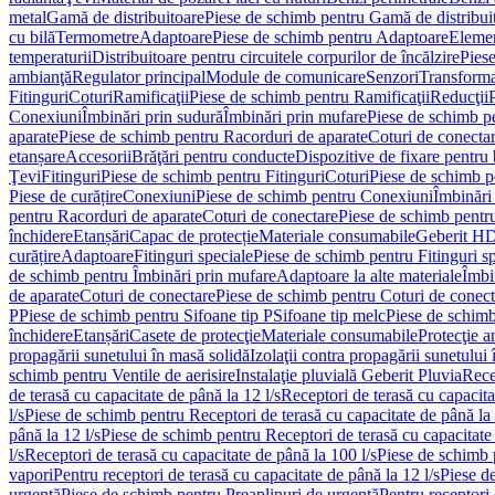
metal
Gamă de distribuitoare
Piese de schimb pentru Gamă de distribui
cu bilă
Termometre
Adaptoare
Piese de schimb pentru Adaptoare
Elemen
temperaturii
Distribuitoare pentru circuitele corpurilor de încălzire
Piese
ambianţă
Regulator principal
Module de comunicare
Senzori
Transforma
Fitinguri
Coturi
Ramificaţii
Piese de schimb pentru Ramificaţii
Reducţii
Conexiuni
Îmbinări prin sudură
Îmbinări prin mufare
Piese de schimb p
aparate
Piese de schimb pentru Racorduri de aparate
Coturi de conecta
etanșare
Accesorii
Brăţări pentru conducte
Dispozitive de fixare pentru 
Ţevi
Fitinguri
Piese de schimb pentru Fitinguri
Coturi
Piese de schimb p
Piese de curățire
Conexiuni
Piese de schimb pentru Conexiuni
Îmbinări
pentru Racorduri de aparate
Coturi de conectare
Piese de schimb pentr
închidere
Etanșări
Capac de protecție
Materiale consumabile
Geberit H
curățire
Adaptoare
Fitinguri speciale
Piese de schimb pentru Fitinguri s
de schimb pentru Îmbinări prin mufare
Adaptoare la alte materiale
Îmbin
de aparate
Coturi de conectare
Piese de schimb pentru Coturi de conect
P
Piese de schimb pentru Sifoane tip P
Sifoane tip melc
Piese de schimb
închidere
Etanșări
Casete de protecţie
Materiale consumabile
Protecţie a
propagării sunetului în masă solidă
Izolaţii contra propagării sunetului 
schimb pentru Ventile de aerisire
Instalaţie pluvială Geberit Pluvia
Rece
de terasă cu capacitate de până la 12 l/s
Receptori de terasă cu capacita
l/s
Piese de schimb pentru Receptori de terasă cu capacitate de până la 
până la 12 l/s
Piese de schimb pentru Receptori de terasă cu capacitate 
l/s
Receptori de terasă cu capacitate de până la 100 l/s
Piese de schimb p
vapori
Pentru receptori de terasă cu capacitate de până la 12 l/s
Piese de
urgenţă
Piese de schimb pentru Preaplinuri de urgenţă
Pentru receptori 