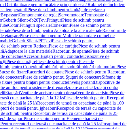
u Distribuitoare pentru încălzire prin pardoseală
Robinet de închidere
e a temperaturii
Piese de schimb pentru Unităţi de reglare a
e
Bypassuri
Componente de reglaj
Servomotoare
Termostate de
or
Geberit Silent-db20
Ţevi
Fitinguri
Piese de schimb pentru
rTube
Coturi
Fitinguri speciale
Conexiuni
Piese de schimb pentru
teriale
Piese de schimb pentru Adaptoare la alte materiale
Racorduri de
de etanșare
Piese de schimb pentru Mufe de racordare cu inel de
umabile
Geberit Silent-PP
Ţevi
Piese de schimb pentru
 de schimb pentru Reducţii
Piese de curățire
Piese de schimb pentru
ară
Adaptoare la alte materiale
Racorduri de aparate
Piese de schimb
 de conectare
Accesorii
Brățări pentru conducte
Dispozitive de
cţii
Piese de curățire
Piese de schimb pentru Piese de
chimb pentru Conexiuni
Îmbinări prin sudură
Îmbinări prin mufare
Piese
Bucşe de fixare
Racorduri de aparate
Piese de schimb pentru Racorduri
 de conectare
Piese de schimb pentru Ştuţuri de conectare
Sifoane tip
 fixare pentru brăţări pentru conducte
Înveliş portant
Dispozitive de
ţie antifoc pentru sisteme de drenare
Izolare acustică
Izolaţii contra
lii
Etanşări
Ventile de aerisire pentru drenaj
Ventile de aerisire
Piese de
erasă cu capacitate de până la 12 l/s
Piese de schimb pentru Receptori
ate de până la 25 l/s
Receptori de terasă cu capacitate de până la 100
tori de terasă pentru jgheaburi
Receptori de terasă cu capacitate de
 de schimb pentru Receptori de terasă cu capacitate de până la 25
eră de vapori
Piese de schimb pentru Elemente barieră de
s
Pentru receptori de terasă cu capacitate de până la 25 l/s
Preaplinuri de
ceptori de terasă cu capacitate de până la 12 l/s
Pentru receptori de