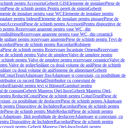
 schimb pentru Accesoriu
Geberit GIS
Elemente de instalare
Piese de
tem
Piese de schimb pentru Pentru pereţi de sistem
Geberit
emente de instalare pentru vase WC
Elemente de instalare pentru
stalare pentru bideuri
Elemente de instalare pentru pisoare
Piese de
şuri
Accesorii
Piese de schimb pentru Accesorii
Pentru dispozitive de
b pentru Rezervoare aparente pentru vase WC, din
emiînălțime
Rezervoare aparente pentru vase WC, din ceramică
de spălare pentru rezervoare aparente
Piese de schimb pentru Ţevi de
corduri
Piese de schimb pentru Racorduri
Robinete
ga
Piese de schimb pentru Rezervoare încastrate Omega
Rezervoare
se de schimb pentru Valve de umplere
Valve de umplere pentru
e schimb pentru Valve de umplere pentru rezervoare ceramice
Valve de
ntru Valve de golire
Spălare cu două volume de apă
Piese de schimb
Spălare cu două volume de apă
Sisteme de alimentare
Geberit
ii
Coturi
Teuri
Adaptoare fixe
Adaptoare şi conexiuni, cu posibilitate de
stribuitor cu racord filetat
Distribuitor cu conexiuni de
orduri
Etanșări pentru țevi și fitinguri
Garnituri pentru
al de consum
Geberit Mapress Oţel-Inox
Geberit Mapress Oţel-
pentru Reducţii
Coturi
Piese de schimb pentru Coturi
Teuri
Piese de
xiuni, cu posibilitate de desfacere
Piese de schimb pentru Adaptoare
b pentru Dispozitive de închidere
Racorduri
Piese de schimb pentru
fe
Piese de schimb pentru Mufe
Reducţii
Piese de schimb pentru
 Adaptoare, fără posibilitate de desfacere
Adaptoare şi conexiuni, cu
entru Dispozitive de închidere
Racorduri
Piese de schimb pentru
ccesorii pentru Geberit Mapress Oţel-Inox
Izolaţii pentru