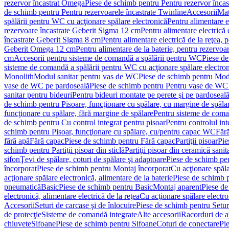
rezervor încastrat Omega
Piese de schimb pentru Pentru rezervor înca
de schimb pentru Pentru rezervoarele încastrate Twinline
Accesorii
Mat
spălării pentru WC cu acţionare spălare electronică
Pentru alimentare e
rezervoare încastrate Geberit Sigma 12 cm
Pentru alimentare electrică
încastrate Geberit Sigma 8 cm
Pentru alimentare electrică de la reţea
Geberit Omega 12 cm
Pentru alimentare de la baterie, pentru rezervo
cm
Accesorii pentru sisteme de comandă a spălării pentru WC
Piese de
sisteme de comandă a spălării pentru WC cu acţionare spălare electro
Monolith
Modul sanitar pentru vas de WC
Piese de schimb pentru Mod
vase de WC pe pardoseală
Piese de schimb pentru Pentru vase de WC
sanitar pentru bideuri
Pentru bideuri montate pe perete şi pe pardoseal
de schimb pentru Pisoare, funcţionare cu spălare, cu margine de spăla
funcţionare cu spălare, fără margine de spălare
Pentru sisteme de coma
de schimb pentru Cu control integrat pentru pisoar
Pentru controlul int
schimb pentru Pisoar, funcţionare cu spălare, cu/pentru capac WC
Fără
fără apă
Fără capac
Piese de schimb pentru Fără capac
Partiţii pisoar
Pie
schimb pentru Partiţii pisoar din sticlă
Partiţii pisoar din ceramică sanit
sifon
Ţevi de spălare, coturi de spălare şi adaptoare
Piese de schimb pen
încorporat
Piese de schimb pentru Montaj încorporat
Cu acţionare spăla
acţionare spălare electronică, alimentare de la baterie
Piese de schimb p
pneumatică
Basic
Piese de schimb pentru Basic
Montaj aparent
Piese de
electronică, alimentare electrică de la reţea
Cu acţionare spălare electro
Accesorii
Seturi de carcase şi de înlocuire
Piese de schimb pentru Seturi
de protecţie
Sisteme de comandă integrate
Alte accesorii
Racorduri de a
chiuvete
Sifoane
Piese de schimb pentru Sifoane
Coturi de conectare
Pi