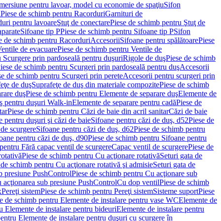
imersiune pentru lavoar, model cu economie de spaţiu
Sifon
i
Piese de schimb pentru Racorduri
Garnituri de
uri pentru lavoare
Ştuţ de conectare
Piese de schimb pentru Ştuţ de
aparate
Sifoane tip P
Piese de schimb pentru Sifoane tip P
Sifon
e de schimb pentru Racorduri
Accesorii
Sifoane pentru spălătoare
Piese
entile de evacuare
Piese de schimb pentru Ventile de
 Scurgere prin pardoseală pentru duşuri
Rigole de duş
Piese de schimb
iese de schimb pentru Scurgeri prin pardoseală pentru duş
Accesorii
se de schimb pentru Scurgeri prin perete
Accesorii pentru scurgeri prin
feţe de duş
Suprafeţe de duş din materiale compozite
Piese de schimb
rare duş
Piese de schimb pentru Elemente de separare duş
Elemente de
uş pentru duşuri Walk-in
Elemente de separare pentru cadă
Piese de
tar
Piese de schimb pentru Căzi de baie din acril sanitar
Căzi de baie
 pentru duşuri şi căzi de baie
Sifoane pentru căzi de duş, d52
Piese de
 de scurgere
Sifoane pentru căzi de duş, d62
Piese de schimb pentru
oane pentru căzi de duş, d90
Piese de schimb pentru Sifoane pentru
pentru Fără capac ventil de scurgere
Capac ventil de scurgere
Piese de
rotativă
Piese de schimb pentru Cu acţionare rotativă
Seturi gata de
 de schimb pentru Cu acţionare rotativă şi admisie
Seturi gata de
b presiune PushControl
Piese de schimb pentru Cu acţionare sub
ru acţionarea sub presiune PushControl
Cu dop ventil
Piese de schimb
x
Pereţi sistem
Piese de schimb pentru Pereţi sistem
Sisteme suport
Piese
e de schimb pentru Elemente de instalare pentru vase WC
Elemente de
u Elemente de instalare pentru bideuri
Elemente de instalare pentru
entru Elemente de instalare pentru duşuri cu scurgere în