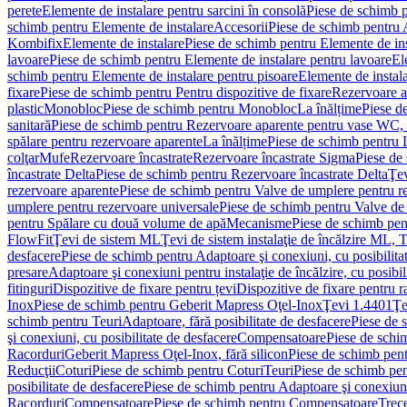
perete
Elemente de instalare pentru sarcini în consolă
Piese de schimb p
schimb pentru Elemente de instalare
Accesorii
Piese de schimb pentru 
Kombifix
Elemente de instalare
Piese de schimb pentru Elemente de ins
lavoare
Piese de schimb pentru Elemente de instalare pentru lavoare
El
schimb pentru Elemente de instalare pentru pisoare
Elemente de instala
fixare
Piese de schimb pentru Pentru dispozitive de fixare
Rezervoare a
plastic
Monobloc
Piese de schimb pentru Monobloc
La înălțime
Piese d
sanitară
Piese de schimb pentru Rezervoare aparente pentru vase WC, 
spălare pentru rezervoare aparente
La înălțime
Piese de schimb pentru 
colţar
Mufe
Rezervoare încastrate
Rezervoare încastrate Sigma
Piese de
încastrate Delta
Piese de schimb pentru Rezervoare încastrate Delta
Ţev
rezervoare aparente
Piese de schimb pentru Valve de umplere pentru r
umplere pentru rezervoare universale
Piese de schimb pentru Valve de
pentru Spălare cu două volume de apă
Mecanisme
Piese de schimb pe
FlowFit
Ţevi de sistem ML
Ţevi de sistem instalaţie de încălzire ML,
desfacere
Piese de schimb pentru Adaptoare şi conexiuni, cu posibilita
presare
Adaptoare şi conexiuni pentru instalaţie de încălzire, cu posibil
fitinguri
Dispozitive de fixare pentru țevi
Dispozitive de fixare pentru r
Inox
Piese de schimb pentru Geberit Mapress Oţel-Inox
Ţevi 1.4401
Ţe
schimb pentru Teuri
Adaptoare, fără posibilitate de desfacere
Piese de 
şi conexiuni, cu posibilitate de desfacere
Compensatoare
Piese de sch
Racorduri
Geberit Mapress Oţel-Inox, fără silicon
Piese de schimb pent
Reducţii
Coturi
Piese de schimb pentru Coturi
Teuri
Piese de schimb pen
posibilitate de desfacere
Piese de schimb pentru Adaptoare şi conexiuni,
Racorduri
Compensatoare
Piese de schimb pentru Compensatoare
Trece