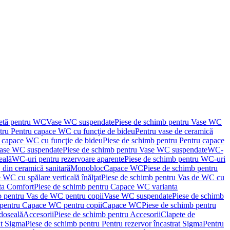
letă pentru WC
Vase WC suspendate
Piese de schimb pentru Vase WC
tru Pentru capace WC cu funcţie de bideu
Pentru vase de ceramică
 capace WC cu funcţie de bideu
Piese de schimb pentru Pentru capace
ase WC suspendate
Piese de schimb pentru Vase WC suspendate
WC-
eală
WC-uri pentru rezervoare aparente
Piese de schimb pentru WC-uri
 din ceramică sanitară
Monobloc
Capace WC
Piese de schimb pentru
 WC cu spălare verticală înălţat
Piese de schimb pentru Vas de WC cu
ta Comfort
Piese de schimb pentru Capace WC varianta
b pentru Vas de WC pentru copii
Vase WC suspendate
Piese de schimb
 pentru Capace WC pentru copii
Capace WC
Piese de schimb pentru
doseală
Accesorii
Piese de schimb pentru Accesorii
Clapete de
at Sigma
Piese de schimb pentru Pentru rezervor încastrat Sigma
Pentru