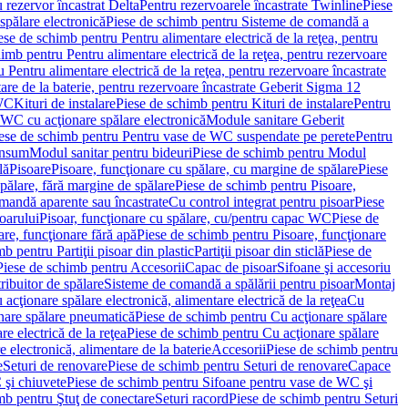
 rezervor încastrat Delta
Pentru rezervoarele încastrate Twinline
Piese
spălare electronică
Piese de schimb pentru Sisteme de comandă a
ese de schimb pentru Pentru alimentare electrică de la reţea, pentru
imb pentru Pentru alimentare electrică de la reţea, pentru rezervoare
 Pentru alimentare electrică de la reţea, pentru rezervoare încastrate
re de la baterie, pentru rezervoare încastrate Geberit Sigma 12
 WC
Kituri de instalare
Piese de schimb pentru Kituri de instalare
Pentru
 WC cu acţionare spălare electronică
Module sanitare Geberit
ese de schimb pentru Pentru vase de WC suspendate pe perete
Pentru
onsum
Modul sanitar pentru bideuri
Piese de schimb pentru Modul
lă
Pisoare
Pisoare, funcţionare cu spălare, cu margine de spălare
Piese
spălare, fără margine de spălare
Piese de schimb pentru Pisoare,
mandă aparente sau încastrate
Cu control integrat pentru pisoar
Piese
oarului
Pisoar, funcţionare cu spălare, cu/pentru capac WC
Piese de
are, funcţionare fără apă
Piese de schimb pentru Pisoare, funcţionare
b pentru Partiţii pisoar din plastic
Partiţii pisoar din sticlă
Piese de
Piese de schimb pentru Accesorii
Capac de pisoar
Sifoane şi accesoriu
ribuitor de spălare
Sisteme de comandă a spălării pentru pisoar
Montaj
acţionare spălare electronică, alimentare electrică de la reţea
Cu
nare spălare pneumatică
Piese de schimb pentru Cu acţionare spălare
re electrică de la reţea
Piese de schimb pentru Cu acţionare spălare
 electronică, alimentare de la baterie
Accesorii
Piese de schimb pentru
e
Seturi de renovare
Piese de schimb pentru Seturi de renovare
Capace
 şi chiuvete
Piese de schimb pentru Sifoane pentru vase de WC şi
mb pentru Ştuţ de conectare
Seturi racord
Piese de schimb pentru Seturi