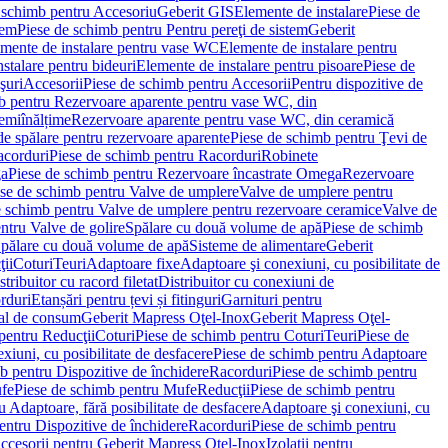
 schimb pentru Accesoriu
Geberit GIS
Elemente de instalare
Piese de
tem
Piese de schimb pentru Pentru pereţi de sistem
Geberit
emente de instalare pentru vase WC
Elemente de instalare pentru
stalare pentru bideuri
Elemente de instalare pentru pisoare
Piese de
şuri
Accesorii
Piese de schimb pentru Accesorii
Pentru dispozitive de
b pentru Rezervoare aparente pentru vase WC, din
emiînălțime
Rezervoare aparente pentru vase WC, din ceramică
de spălare pentru rezervoare aparente
Piese de schimb pentru Ţevi de
corduri
Piese de schimb pentru Racorduri
Robinete
ga
Piese de schimb pentru Rezervoare încastrate Omega
Rezervoare
se de schimb pentru Valve de umplere
Valve de umplere pentru
e schimb pentru Valve de umplere pentru rezervoare ceramice
Valve de
ntru Valve de golire
Spălare cu două volume de apă
Piese de schimb
Spălare cu două volume de apă
Sisteme de alimentare
Geberit
ii
Coturi
Teuri
Adaptoare fixe
Adaptoare şi conexiuni, cu posibilitate de
stribuitor cu racord filetat
Distribuitor cu conexiuni de
orduri
Etanșări pentru țevi și fitinguri
Garnituri pentru
al de consum
Geberit Mapress Oţel-Inox
Geberit Mapress Oţel-
pentru Reducţii
Coturi
Piese de schimb pentru Coturi
Teuri
Piese de
xiuni, cu posibilitate de desfacere
Piese de schimb pentru Adaptoare
b pentru Dispozitive de închidere
Racorduri
Piese de schimb pentru
fe
Piese de schimb pentru Mufe
Reducţii
Piese de schimb pentru
 Adaptoare, fără posibilitate de desfacere
Adaptoare şi conexiuni, cu
entru Dispozitive de închidere
Racorduri
Piese de schimb pentru
ccesorii pentru Geberit Mapress Oţel-Inox
Izolaţii pentru