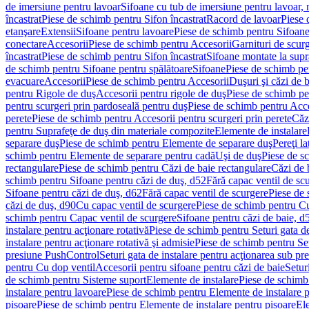
de imersiune pentru lavoar
Sifoane cu tub de imersiune pentru lavoar,
încastrat
Piese de schimb pentru Sifon încastrat
Racord de lavoar
Piese 
etanşare
Extensii
Sifoane pentru lavoare
Piese de schimb pentru Sifoane
conectare
Accesorii
Piese de schimb pentru Accesorii
Garnituri de scur
încastrat
Piese de schimb pentru Sifon încastrat
Sifoane montate la supr
de schimb pentru Sifoane pentru spălătoare
Sifoane
Piese de schimb pe
evacuare
Accesorii
Piese de schimb pentru Accesorii
Duşuri şi căzi de 
pentru Rigole de duş
Accesorii pentru rigole de duş
Piese de schimb pe
pentru scurgeri prin pardoseală pentru duş
Piese de schimb pentru Acce
perete
Piese de schimb pentru Accesorii pentru scurgeri prin perete
Căz
pentru Suprafeţe de duş din materiale compozite
Elemente de instalare
separare duş
Piese de schimb pentru Elemente de separare duş
Pereţi l
schimb pentru Elemente de separare pentru cadă
Uşi de duş
Piese de s
rectangulare
Piese de schimb pentru Căzi de baie rectangulare
Căzi de 
schimb pentru Sifoane pentru căzi de duş, d52
Fără capac ventil de sc
Sifoane pentru căzi de duş, d62
Fără capac ventil de scurgere
Piese de 
căzi de duş, d90
Cu capac ventil de scurgere
Piese de schimb pentru Cu
schimb pentru Capac ventil de scurgere
Sifoane pentru căzi de baie, d
instalare pentru acţionare rotativă
Piese de schimb pentru Seturi gata de
instalare pentru acţionare rotativă şi admisie
Piese de schimb pentru Setu
presiune PushControl
Seturi gata de instalare pentru acţionarea sub p
pentru Cu dop ventil
Accesorii pentru sifoane pentru căzi de baie
Setur
de schimb pentru Sisteme suport
Elemente de instalare
Piese de schimb
instalare pentru lavoare
Piese de schimb pentru Elemente de instalare p
pisoare
Piese de schimb pentru Elemente de instalare pentru pisoare
Ele