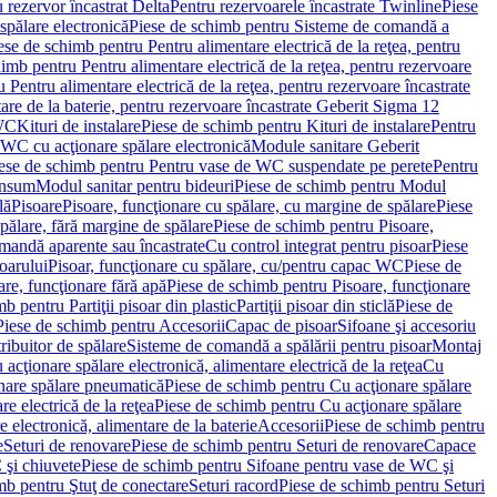
 rezervor încastrat Delta
Pentru rezervoarele încastrate Twinline
Piese
spălare electronică
Piese de schimb pentru Sisteme de comandă a
ese de schimb pentru Pentru alimentare electrică de la reţea, pentru
imb pentru Pentru alimentare electrică de la reţea, pentru rezervoare
 Pentru alimentare electrică de la reţea, pentru rezervoare încastrate
re de la baterie, pentru rezervoare încastrate Geberit Sigma 12
 WC
Kituri de instalare
Piese de schimb pentru Kituri de instalare
Pentru
 WC cu acţionare spălare electronică
Module sanitare Geberit
ese de schimb pentru Pentru vase de WC suspendate pe perete
Pentru
onsum
Modul sanitar pentru bideuri
Piese de schimb pentru Modul
lă
Pisoare
Pisoare, funcţionare cu spălare, cu margine de spălare
Piese
spălare, fără margine de spălare
Piese de schimb pentru Pisoare,
mandă aparente sau încastrate
Cu control integrat pentru pisoar
Piese
oarului
Pisoar, funcţionare cu spălare, cu/pentru capac WC
Piese de
are, funcţionare fără apă
Piese de schimb pentru Pisoare, funcţionare
b pentru Partiţii pisoar din plastic
Partiţii pisoar din sticlă
Piese de
Piese de schimb pentru Accesorii
Capac de pisoar
Sifoane şi accesoriu
ribuitor de spălare
Sisteme de comandă a spălării pentru pisoar
Montaj
acţionare spălare electronică, alimentare electrică de la reţea
Cu
nare spălare pneumatică
Piese de schimb pentru Cu acţionare spălare
re electrică de la reţea
Piese de schimb pentru Cu acţionare spălare
 electronică, alimentare de la baterie
Accesorii
Piese de schimb pentru
e
Seturi de renovare
Piese de schimb pentru Seturi de renovare
Capace
 şi chiuvete
Piese de schimb pentru Sifoane pentru vase de WC şi
mb pentru Ştuţ de conectare
Seturi racord
Piese de schimb pentru Seturi