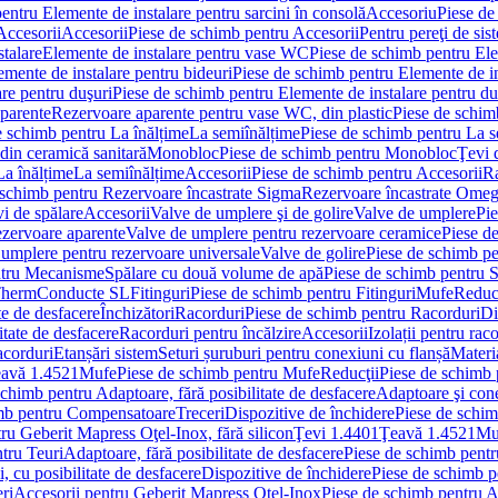
entru Elemente de instalare pentru sarcini în consolă
Accesoriu
Piese de
Accesorii
Accesorii
Piese de schimb pentru Accesorii
Pentru pereţi de sis
talare
Elemente de instalare pentru vase WC
Piese de schimb pentru El
emente de instalare pentru bideuri
Piese de schimb pentru Elemente de in
re pentru duşuri
Piese de schimb pentru Elemente de instalare pentru du
parente
Rezervoare aparente pentru vase WC, din plastic
Piese de schim
e schimb pentru La înălțime
La semiînălțime
Piese de schimb pentru La s
din ceramică sanitară
Monobloc
Piese de schimb pentru Monobloc
Ţevi 
La înălțime
La semiînălțime
Accesorii
Piese de schimb pentru Accesorii
Ra
 schimb pentru Rezervoare încastrate Sigma
Rezervoare încastrate Ome
i de spălare
Accesorii
Valve de umplere şi de golire
Valve de umplere
Pie
ezervoare aparente
Valve de umplere pentru rezervoare ceramice
Piese d
 umplere pentru rezervoare universale
Valve de golire
Piese de schimb pe
ntru Mecanisme
Spălare cu două volume de apă
Piese de schimb pentru 
 Therm
Conducte SL
Fitinguri
Piese de schimb pentru Fitinguri
Mufe
Reducţ
te de desfacere
Închizători
Racorduri
Piese de schimb pentru Racorduri
Di
itate de desfacere
Racorduri pentru încălzire
Accesorii
Izolații pentru rac
acorduri
Etanșări sistem
Seturi șuruburi pentru conexiuni cu flanșă
Materi
avă 1.4521
Mufe
Piese de schimb pentru Mufe
Reducţii
Piese de schimb 
schimb pentru Adaptoare, fără posibilitate de desfacere
Adaptoare şi cone
imb pentru Compensatoare
Treceri
Dispozitive de închidere
Piese de schim
ru Geberit Mapress Oţel-Inox, fără silicon
Ţevi 1.4401
Ţeavă 1.4521
Mu
tru Teuri
Adaptoare, fără posibilitate de desfacere
Piese de schimb pentru
 cu posibilitate de desfacere
Dispozitive de închidere
Piese de schimb p
ri
Accesorii pentru Geberit Mapress Oţel-Inox
Piese de schimb pentru A