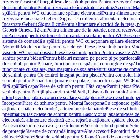
rezervor încastrat Omega
Piese de schimb pentru Pentru rezervor înca
de schimb pentru Pentru rezervoarele încastrate Twinline
Accesorii
Mat
spălării pentru WC cu acţionare spălare electronică
Pentru alimentare e
rezervoare încastrate Geberit Sigma 12 cm
Pentru alimentare electrică
încastrate Geberit Sigma 8 cm
Pentru alimentare electrică de la reţea
Geberit Omega 12 cm
Pentru alimentare de la baterie, pentru rezervo
cm
Accesorii pentru sisteme de comandă a spălării pentru WC
Piese de
sisteme de comandă a spălării pentru WC cu acţionare spălare electro
Monolith
Modul sanitar pentru vas de WC
Piese de schimb pentru Mod
vase de WC pe pardoseală
Piese de schimb pentru Pentru vase de WC
sanitar pentru bideuri
Pentru bideuri montate pe perete şi pe pardoseal
de schimb pentru Pisoare, funcţionare cu spălare, cu margine de spăla
funcţionare cu spălare, fără margine de spălare
Pentru sisteme de coma
de schimb pentru Cu control integrat pentru pisoar
Pentru controlul int
schimb pentru Pisoar, funcţionare cu spălare, cu/pentru capac WC
Fără
fără apă
Fără capac
Piese de schimb pentru Fără capac
Partiţii pisoar
Pie
schimb pentru Partiţii pisoar din sticlă
Partiţii pisoar din ceramică sanit
sifon
Ţevi de spălare, coturi de spălare şi adaptoare
Piese de schimb pen
încorporat
Piese de schimb pentru Montaj încorporat
Cu acţionare spăla
acţionare spălare electronică, alimentare de la baterie
Piese de schimb p
pneumatică
Basic
Piese de schimb pentru Basic
Montaj aparent
Piese de
electronică, alimentare electrică de la reţea
Cu acţionare spălare electro
Accesorii
Seturi de carcase şi de înlocuire
Piese de schimb pentru Seturi
de protecţie
Sisteme de comandă integrate
Alte accesorii
Racorduri de a
chiuvete
Sifoane
Piese de schimb pentru Sifoane
Coturi de conectare
Pi