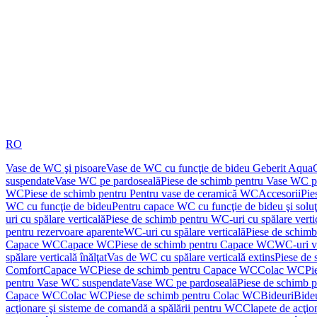
RO
Vase de WC şi pisoare
Vase de WC cu funcţie de bideu Geberit Aqua
suspendate
Vase WC pe pardoseală
Piese de schimb pentru Vase WC p
WC
Piese de schimb pentru Pentru vase de ceramică WC
Accesorii
Pie
WC cu funcţie de bideu
Pentru capace WC cu funcţie de bideu şi solu
uri cu spălare verticală
Piese de schimb pentru WC-uri cu spălare verti
pentru rezervoare aparente
WC-uri cu spălare verticală
Piese de schimb
Capace WC
Capace WC
Piese de schimb pentru Capace WC
WC-uri v
spălare verticală înălţat
Vas de WC cu spălare verticală extins
Piese de 
Comfort
Capace WC
Piese de schimb pentru Capace WC
Colac WC
Pi
pentru Vase WC suspendate
Vase WC pe pardoseală
Piese de schimb 
Capace WC
Colac WC
Piese de schimb pentru Colac WC
Bideuri
Bide
acţionare şi sisteme de comandă a spălării pentru WC
Clapete de acţio