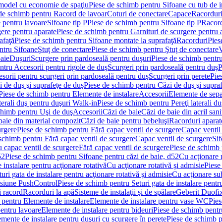
 model cu economie de spaţiu
Piese de schimb pentru Sifoane cu tub de 
de schimb pentru Racord de lavoar
Coturi de conectare
Capace
Racordur
 pentru lavoare
Sifoane tip P
Piese de schimb pentru Sifoane tip P
Racord
gere pentru aparate
Piese de schimb pentru Garnituri de scurgere pentru 
afaţă
Piese de schimb pentru Sifoane montate la suprafaţă
Racorduri
Pies
ntru Sifoane
Ştuţ de conectare
Piese de schimb pentru Ştuţ de conectare
V
baie
Duşuri
Scurgere prin pardoseală pentru duşuri
Piese de schimb pentru
ntru Accesorii pentru rigole de duş
Scurgeri prin pardoseală pentru duş
P
sorii pentru scurgeri prin pardoseală pentru duş
Scurgeri prin perete
Pie
i de duş şi suprafeţe de duş
Piese de schimb pentru Căzi de duş şi supra
Piese de schimb pentru Elemente de instalare
Accesorii
Elemente de sepa
aterali duş pentru duşuri Walk-in
Piese de schimb pentru Pereţi laterali d
chimb pentru Uşi de duş
Accesorii
Căzi de baie
Căzi de baie din acril sani
baie din material compozit
Căzi de baie pentru bebeluşi
Racorduri aparate
urgere
Piese de schimb pentru Fără capac ventil de scurgere
Capac ventil
schimb pentru Fără capac ventil de scurgere
Capac ventil de scurgere
Sif
 capac ventil de scurgere
Fără capac ventil de scurgere
Piese de schimb 
52
Piese de schimb pentru Sifoane pentru căzi de baie, d52
Cu acţionare 
 instalare pentru acţionare rotativă
Cu acţionare rotativă şi admisie
Piese
ri gata de instalare pentru acţionare rotativă şi admisie
Cu acţionare su
resiune PushControl
Piese de schimb pentru Seturi gata de instalare pent
i racord
Racorduri la apă
Sisteme de instalaţii şi de spălare
Geberit Duofi
 pentru Elemente de instalare
Elemente de instalare pentru vase WC
Pies
entru lavoare
Elemente de instalare pentru bideuri
Piese de schimb pentr
mente de instalare pentru duşuri cu scurgere în perete
Piese de schimb p