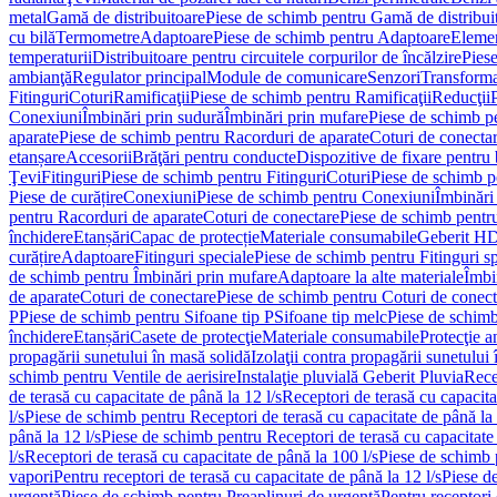
metal
Gamă de distribuitoare
Piese de schimb pentru Gamă de distribui
cu bilă
Termometre
Adaptoare
Piese de schimb pentru Adaptoare
Elemen
temperaturii
Distribuitoare pentru circuitele corpurilor de încălzire
Piese
ambianţă
Regulator principal
Module de comunicare
Senzori
Transforma
Fitinguri
Coturi
Ramificaţii
Piese de schimb pentru Ramificaţii
Reducţii
Conexiuni
Îmbinări prin sudură
Îmbinări prin mufare
Piese de schimb p
aparate
Piese de schimb pentru Racorduri de aparate
Coturi de conecta
etanșare
Accesorii
Brăţări pentru conducte
Dispozitive de fixare pentru 
Ţevi
Fitinguri
Piese de schimb pentru Fitinguri
Coturi
Piese de schimb p
Piese de curățire
Conexiuni
Piese de schimb pentru Conexiuni
Îmbinări
pentru Racorduri de aparate
Coturi de conectare
Piese de schimb pentr
închidere
Etanșări
Capac de protecție
Materiale consumabile
Geberit H
curățire
Adaptoare
Fitinguri speciale
Piese de schimb pentru Fitinguri s
de schimb pentru Îmbinări prin mufare
Adaptoare la alte materiale
Îmbin
de aparate
Coturi de conectare
Piese de schimb pentru Coturi de conect
P
Piese de schimb pentru Sifoane tip P
Sifoane tip melc
Piese de schimb
închidere
Etanșări
Casete de protecţie
Materiale consumabile
Protecţie a
propagării sunetului în masă solidă
Izolaţii contra propagării sunetului 
schimb pentru Ventile de aerisire
Instalaţie pluvială Geberit Pluvia
Rece
de terasă cu capacitate de până la 12 l/s
Receptori de terasă cu capacita
l/s
Piese de schimb pentru Receptori de terasă cu capacitate de până la 
până la 12 l/s
Piese de schimb pentru Receptori de terasă cu capacitate 
l/s
Receptori de terasă cu capacitate de până la 100 l/s
Piese de schimb p
vapori
Pentru receptori de terasă cu capacitate de până la 12 l/s
Piese de
urgenţă
Piese de schimb pentru Preaplinuri de urgenţă
Pentru receptori 