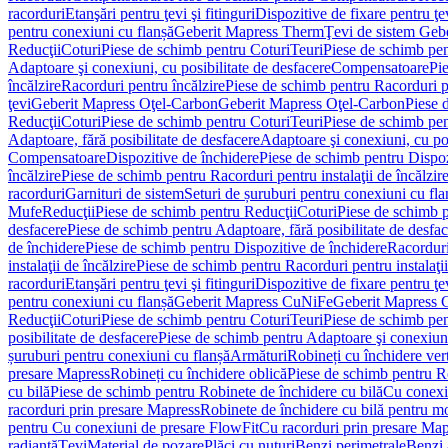
racorduri
Etanşări pentru ţevi şi fitinguri
Dispozitive de fixare pentru ţe
pentru conexiuni cu flanșă
Geberit Mapress Therm
Ţevi de sistem Geb
Reducţii
Coturi
Piese de schimb pentru Coturi
Teuri
Piese de schimb pen
Adaptoare şi conexiuni, cu posibilitate de desfacere
Compensatoare
Pi
încălzire
Racorduri pentru încălzire
Piese de schimb pentru Racorduri p
ţevi
Geberit Mapress Oţel-Carbon
Geberit Mapress Oţel-Carbon
Piese 
Reducţii
Coturi
Piese de schimb pentru Coturi
Teuri
Piese de schimb pen
Adaptoare, fără posibilitate de desfacere
Adaptoare şi conexiuni, cu pos
Compensatoare
Dispozitive de închidere
Piese de schimb pentru Dispoz
încălzire
Piese de schimb pentru Racorduri pentru instalaţii de încălzir
racorduri
Garnituri de sistem
Seturi de șuruburi pentru conexiuni cu fla
Mufe
Reducţii
Piese de schimb pentru Reducţii
Coturi
Piese de schimb p
desfacere
Piese de schimb pentru Adaptoare, fără posibilitate de desfa
de închidere
Piese de schimb pentru Dispozitive de închidere
Racordur
instalaţii de încălzire
Piese de schimb pentru Racorduri pentru instalaţii
racorduri
Etanşări pentru ţevi şi fitinguri
Dispozitive de fixare pentru ţe
pentru conexiuni cu flanșă
Geberit Mapress CuNiFe
Geberit Mapress
Reducţii
Coturi
Piese de schimb pentru Coturi
Teuri
Piese de schimb pen
posibilitate de desfacere
Piese de schimb pentru Adaptoare şi conexiuni,
șuruburi pentru conexiuni cu flanșă
Armături
Robineți cu închidere ver
presare Mapress
Robineți cu închidere oblică
Piese de schimb pentru Ro
cu bilă
Piese de schimb pentru Robinete de închidere cu bilă
Cu conexi
racorduri prin presare Mapress
Robinete de închidere cu bilă pentru mo
pentru Cu conexiuni de presare FlowFit
Cu racorduri prin presare Map
radiantă
Ţevi
Material de pozare
Plăci cu nuturi
Benzi perimetrale
Benzi 