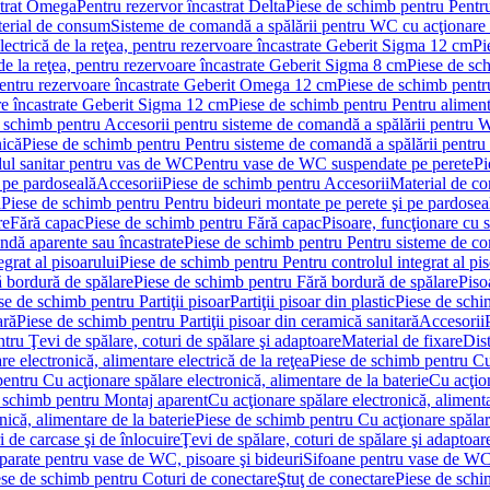
strat Omega
Pentru rezervor încastrat Delta
Piese de schimb pentru Pentru
erial de consum
Sisteme de comandă a spălării pentru WC cu acţionare 
lectrică de la reţea, pentru rezervoare încastrate Geberit Sigma 12 cm
Pi
 de la reţea, pentru rezervoare încastrate Geberit Sigma 8 cm
Piese de sch
, pentru rezervoare încastrate Geberit Omega 12 cm
Piese de schimb pentru
are încastrate Geberit Sigma 12 cm
Piese de schimb pentru Pentru alimenta
 schimb pentru Accesorii pentru sisteme de comandă a spălării pentru
nică
Piese de schimb pentru Pentru sisteme de comandă a spălării pentru
ul sanitar pentru vas de WC
Pentru vase de WC suspendate pe perete
Pi
 pe pardoseală
Accesorii
Piese de schimb pentru Accesorii
Material de c
ă
Piese de schimb pentru Pentru bideuri montate pe perete şi pe pardosea
re
Fără capac
Piese de schimb pentru Fără capac
Pisoare, funcţionare cu 
ndă aparente sau încastrate
Piese de schimb pentru Pentru sisteme de co
egrat al pisoarului
Piese de schimb pentru Pentru controlul integrat al pis
 bordură de spălare
Piese de schimb pentru Fără bordură de spălare
Piso
se de schimb pentru Partiţii pisoar
Partiţii pisoar din plastic
Piese de schim
ară
Piese de schimb pentru Partiţii pisoar din ceramică sanitară
Accesorii
tru Ţevi de spălare, coturi de spălare şi adaptoare
Material de fixare
Dist
re electronică, alimentare electrică de la reţea
Piese de schimb pentru Cu 
entru Cu acţionare spălare electronică, alimentare de la baterie
Cu acţio
 schimb pentru Montaj aparent
Cu acţionare spălare electronică, alimenta
nică, alimentare de la baterie
Piese de schimb pentru Cu acţionare spălare
 de carcase şi de înlocuire
Ţevi de spălare, coturi de spălare şi adaptoar
parate pentru vase de WC, pisoare şi bideuri
Sifoane pentru vase de WC
ese de schimb pentru Coturi de conectare
Ştuţ de conectare
Piese de schi