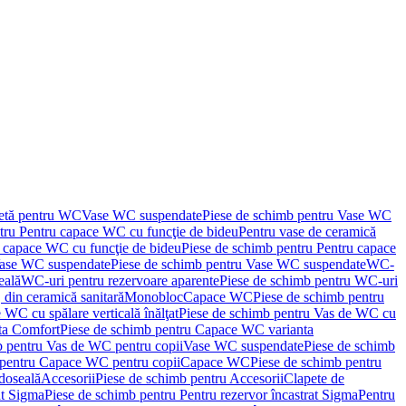
letă pentru WC
Vase WC suspendate
Piese de schimb pentru Vase WC
tru Pentru capace WC cu funcţie de bideu
Pentru vase de ceramică
 capace WC cu funcţie de bideu
Piese de schimb pentru Pentru capace
ase WC suspendate
Piese de schimb pentru Vase WC suspendate
WC-
eală
WC-uri pentru rezervoare aparente
Piese de schimb pentru WC-uri
 din ceramică sanitară
Monobloc
Capace WC
Piese de schimb pentru
 WC cu spălare verticală înălţat
Piese de schimb pentru Vas de WC cu
ta Comfort
Piese de schimb pentru Capace WC varianta
b pentru Vas de WC pentru copii
Vase WC suspendate
Piese de schimb
 pentru Capace WC pentru copii
Capace WC
Piese de schimb pentru
doseală
Accesorii
Piese de schimb pentru Accesorii
Clapete de
at Sigma
Piese de schimb pentru Pentru rezervor încastrat Sigma
Pentru