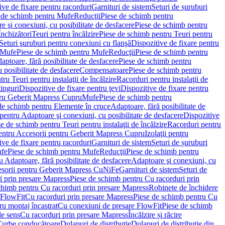
ve de fixare pentru racorduri
Garnituri de sistem
Seturi de șuruburi
 de schimb pentru Mufe
Reducţii
Piese de schimb pentru
e şi conexiuni, cu posibilitate de desfacere
Piese de schimb pentru
nchizători
Teuri pentru încălzire
Piese de schimb pentru Teuri pentru
Seturi şuruburi pentru conexiuni cu flanşă
Dispozitive de fixare pentru
Mufe
Piese de schimb pentru Mufe
Reducţii
Piese de schimb pentru
aptoare, fără posibilitate de desfacere
Piese de schimb pentru
 posibilitate de desfacere
Compensatoare
Piese de schimb pentru
ru Teuri pentru instalaţii de încălzire
Racorduri pentru instalaţii de
tinguri
Dispozitive de fixare pentru ţevi
Dispozitive de fixare pentru
tru Geberit Mapress Cupru
Mufe
Piese de schimb pentru
de schimb pentru Elemente în cruce
Adaptoare, fără posibilitate de
pentru Adaptoare şi conexiuni, cu posibilitate de desfacere
Dispozitive
e de schimb pentru Teuri pentru instalaţii de încălzire
Racorduri pentru
entru Accesorii pentru Geberit Mapress Cupru
Izolaţii pentru
ve de fixare pentru racorduri
Garnituri de sistem
Seturi de șuruburi
fe
Piese de schimb pentru Mufe
Reducţii
Piese de schimb pentru
 Adaptoare, fără posibilitate de desfacere
Adaptoare şi conexiuni, cu
sorii pentru Geberit Mapress CuNiFe
Garnituri de sistem
Seturi de
i prin presare Mapress
Piese de schimb pentru Cu racorduri prin
chimb pentru Cu racorduri prin presare Mapress
Robinete de închidere
 FlowFit
Cu racorduri prin presare Mapress
Piese de schimb pentru Cu
ru montaj încastrat
Cu conexiuni de presare FlowFit
Piese de schimb
de sens
Cu racorduri prin presare Mapress
Încălzire și răcire
Curbe conducătoare
Dulapuri de distribuţie
Dulapuri de distribuţie din