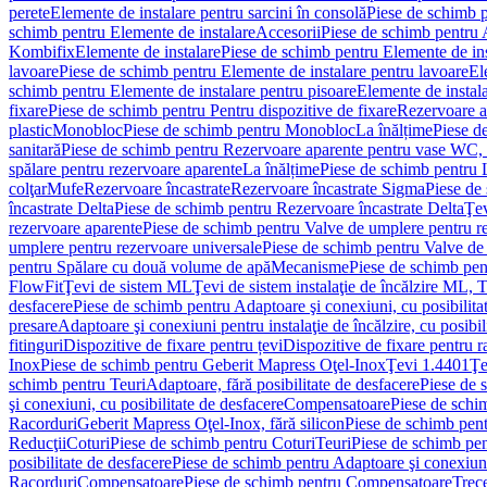
perete
Elemente de instalare pentru sarcini în consolă
Piese de schimb p
schimb pentru Elemente de instalare
Accesorii
Piese de schimb pentru 
Kombifix
Elemente de instalare
Piese de schimb pentru Elemente de ins
lavoare
Piese de schimb pentru Elemente de instalare pentru lavoare
El
schimb pentru Elemente de instalare pentru pisoare
Elemente de instala
fixare
Piese de schimb pentru Pentru dispozitive de fixare
Rezervoare a
plastic
Monobloc
Piese de schimb pentru Monobloc
La înălțime
Piese d
sanitară
Piese de schimb pentru Rezervoare aparente pentru vase WC, 
spălare pentru rezervoare aparente
La înălțime
Piese de schimb pentru 
colţar
Mufe
Rezervoare încastrate
Rezervoare încastrate Sigma
Piese de
încastrate Delta
Piese de schimb pentru Rezervoare încastrate Delta
Ţev
rezervoare aparente
Piese de schimb pentru Valve de umplere pentru r
umplere pentru rezervoare universale
Piese de schimb pentru Valve de
pentru Spălare cu două volume de apă
Mecanisme
Piese de schimb pe
FlowFit
Ţevi de sistem ML
Ţevi de sistem instalaţie de încălzire ML,
desfacere
Piese de schimb pentru Adaptoare şi conexiuni, cu posibilita
presare
Adaptoare şi conexiuni pentru instalaţie de încălzire, cu posibil
fitinguri
Dispozitive de fixare pentru țevi
Dispozitive de fixare pentru r
Inox
Piese de schimb pentru Geberit Mapress Oţel-Inox
Ţevi 1.4401
Ţe
schimb pentru Teuri
Adaptoare, fără posibilitate de desfacere
Piese de 
şi conexiuni, cu posibilitate de desfacere
Compensatoare
Piese de sch
Racorduri
Geberit Mapress Oţel-Inox, fără silicon
Piese de schimb pent
Reducţii
Coturi
Piese de schimb pentru Coturi
Teuri
Piese de schimb pen
posibilitate de desfacere
Piese de schimb pentru Adaptoare şi conexiuni,
Racorduri
Compensatoare
Piese de schimb pentru Compensatoare
Trece