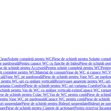
Clean
Soluţie completă pentru WC
Piese de schimb pentru Soluţie comp
e pardoseală
Pentru capace WC cu funcţie de bideu
Piese de schimb pen
se de schimb pentru Accesorii
Pentru soluţie completă pentru WC
Pentru
ţii complete pentru WC
Material de consum
Vase de WC şi capace WC
V
cală
Vase WC pe pardoseală
Piese de schimb pentru Vase WC pe pardos
 pentru WC-uri cu spălare verticală
Rezervoare aparente pentru WC-uri,
arianta Comfort
Piese de schimb pentru WC-uri varianta Comfort
Vas de
schimb pentru Vas de WC cu spălare verticală extins
Capace WC varian
ese de schimb pentru Colac WC
Vas de WC pentru copii
Piese de schim
pentru Vase WC pe pardoseală
Capace WC pentru copii
Piese de schimb
uri suspendate
Piese de schimb pentru Bideuri suspendate
Bideuri pe par
nare
Piese de schimb pentru Clapete de acţionare
Pentru rezervor încastr