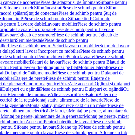
i capace de acoperire
Piese de adaptor şi de îmbinare
Sifoane pentru
ru Sifoane cu melc
Sifon încastrat
Piese de schimb pentru Sifon
racord spălare
Ştuţ de conectare
Piese de schimb pentru Ştuţ de
Sifoane tip P
Piese de schimb pentru Sifoane tip P
Coturi de
mb pentru Lavoare duble
Lavoare mobilier
Piese de schimb pentru
orporate
Lavoare încorporate
Piese de schimb pentru Lavoare
ii
Lavoare
Jgheab de scurgere
Piese de schimb pentru Jgheab de
destaluri
Semipiedestale
Piese de schimb pentru
ilier
Piese de schimb pentru Seturi lavoar cu mobilier
Seturi de lavoar
u dulap
Seturi lavoar încorporat cu mobilier
Piese de schimb pentru
e de schimb pentru Pentru chiuvete
Pentru lavoare
Piese de schimb
lavoare mobilier
Blaturi de lavoar
Piese de schimb pentru Blaturi de
ntru Pentru lavoar dreptunghiular pe blat
Mobilier lateral
Piese de
alt
Dulapuri de înălţime medie
Piese de schimb pentru Dulapuri de
mobilier
Etajere de perete
Piese de schimb pentru Etajere de
i de picioare
Panouri magnetice
Prize
Alte accesorii
Oglinzi şi dulapuri
tă
Dulapuri cu oglindă
Piese de schimb pentru Dulapuri cu oglindă
Cu
orii
Elemente de iluminare
Alte accesorii
Prize
Baterii
Baterii de
ctrică de la reţea
Montaj stativ, alimentare de la baterie
Piese de
de la generator
Montaj stativ, mixer rece-cald cu un mâner
Piese de
ete, alimentare electrică de la reţea
Montaj pe perete, alimentare de
Montaj pe perete, alimentare de la generator
Montaj pe perete, mixer
schimb pentru Accesorii
Pentru bateriile de lavoar
Piese de schimb
 pentru Sifoane pentru lavoare
Sifoane tip P
Piese de schimb pentru
ub de imersiune pentru lavoar
Piese de schimb pentru Sifoane cu tub