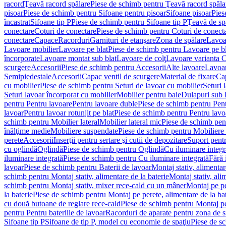
racord
Ţeavă racord spălare
Piese de schimb pentru Ţeavă racord spăla
pisoar
Piese de schimb pentru Sifoane pentru pisoar
Sifoane pisoar
Pies
încastrat
Sifoane tip P
Piese de schimb pentru Sifoane tip P
Ţeavă de spă
conectare
Coturi de conectare
Piese de schimb pentru Coturi de conect
conectare
Capace
Racorduri
Garnituri de etanşare
Zona de spălare
Lavoa
Lavoare mobilier
Lavoare pe blat
Piese de schimb pentru Lavoare pe bl
încorporate
Lavoare montat sub blat
Lavoare de colţ
Lavoare varianta 
scurgere
Accesorii
Piese de schimb pentru Accesorii
Alte lavoare
Lavoar
Semipiedestale
Accesorii
Capac ventil de scurgere
Material de fixare
Cap
cu mobilier
Piese de schimb pentru Seturi de lavoar cu mobilier
Seturi 
Seturi lavoar încorporat cu mobilier
Mobilier pentru baie
Dulapuri sub 
pentru Pentru lavoare
Pentru lavoare duble
Piese de schimb pentru Pen
lavoar
Pentru lavoar rotunjit pe blat
Piese de schimb pentru Pentru lavoa
schimb pentru Mobilier lateral
Mobilier lateral mic
Piese de schimb pent
înălţime medie
Mobiliere suspendate
Piese de schimb pentru Mobiliere
perete
Accesorii
Inserţii pentru sertare şi cutii de depozitare
Suport pentr
cu oglindă
Oglindă
Piese de schimb pentru Oglindă
Cu iluminare integr
iluminare integrată
Piese de schimb pentru Cu iluminare integrată
Fără 
lavoar
Piese de schimb pentru Baterii de lavoar
Montaj stativ, alimentare
schimb pentru Montaj stativ, alimentare de la baterie
Montaj stativ, ali
schimb pentru Montaj stativ, mixer rece-cald cu un mâner
Montaj pe per
la baterie
Piese de schimb pentru Montaj pe perete, alimentare de la bat
cu două butoane de reglare rece-cald
Piese de schimb pentru Montaj pe
pentru Pentru bateriile de lavoar
Racorduri de aparate pentru zona de sp
Sifoane tip P
Sifoane de tip P, model cu economie de spaţiu
Piese de s