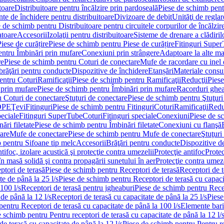
toare
Distribuitoare pentru încălzire prin pardoseală
Piese de schimb pentr
te de închidere pentru distribuitoare
Divizoare de debit
Unităţi de reglar
 de schimb pentru Distribuitoare pentru circuitele corpurilor de încălzir
toare
Accesorii
Izolaţii pentru distribuitoare
Sisteme de drenare a clădiril
Piese de curățire
Piese de schimb pentru Piese de curățire
Fitinguri Supe
entru Îmbinări prin mufare
Conexiuni prin strângere
Adaptoare la alte ma
re
Piese de schimb pentru Coturi de conectare
Mufe de racordare cu inel 
brăţări pentru conducte
Dispozitive de închidere
Etanșări
Materiale cons
entru Coturi
Ramificaţii
Piese de schimb pentru Ramificaţii
Reducţii
Piese
 prin mufare
Piese de schimb pentru Îmbinări prin mufare
Racorduri ghe
u Coturi de conectare
Ştuţuri de conectare
Piese de schimb pentru Ştuţuri
DPE
Ţevi
Fitinguri
Piese de schimb pentru Fitinguri
Coturi
Ramificaţii
Redu
peciale
Fitinguri SuperTube
Coturi
Fitinguri speciale
Conexiuni
Piese de s
ări filetate
Piese de schimb pentru Îmbinări filetate
Conexiuni cu flanşă
are
Mufe de conectare
Piese de schimb pentru Mufe de conectare
Ştuţuri
 pentru Sifoane tip melc
Accesorii
Brăţări pentru conducte
Dispozitive de
ntifoc, izolare acustică şi protecţie contra umezelii
Protecţie antifoc
Protec
în masă solidă şi contra propagării sunetului în aer
Protecţie contra umeze
ptori de terasă
Piese de schimb pentru Receptori de terasă
Receptori de t
te de până la 25 l/s
Piese de schimb pentru Receptori de terasă cu capacit
100 l/s
Receptori de terasă pentru jgheaburi
Piese de schimb pentru Recep
de până la 12 l/s
Receptori de terasă cu capacitate de până la 25 l/s
Piese
entru Receptori de terasă cu capacitate de până la 100 l/s
Elemente bari
 schimb pentru Pentru receptori de terasă cu capacitate de până la 12 l/
de terasă cu capacitate de până la 12 l/s
Piese de schimb pentru Pentru re