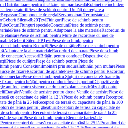
u Distribuitoare pentru încălzire prin pardoseală
Robinet de închidere
e a temperaturii
Piese de schimb pentru Unităţi de reglare a
e
Bypassuri
Componente de reglaj
Servomotoare
Termostate de
or
Geberit Silent-db20
Ţevi
Fitinguri
Piese de schimb pentru
rTube
Coturi
Fitinguri speciale
Conexiuni
Piese de schimb pentru
teriale
Piese de schimb pentru Adaptoare la alte materiale
Racorduri de
de etanșare
Piese de schimb pentru Mufe de racordare cu inel de
umabile
Geberit Silent-PP
Ţevi
Piese de schimb pentru
 de schimb pentru Reducţii
Piese de curățire
Piese de schimb pentru
ară
Adaptoare la alte materiale
Racorduri de aparate
Piese de schimb
 de conectare
Accesorii
Brățări pentru conducte
Dispozitive de
cţii
Piese de curățire
Piese de schimb pentru Piese de
chimb pentru Conexiuni
Îmbinări prin sudură
Îmbinări prin mufare
Piese
Bucşe de fixare
Racorduri de aparate
Piese de schimb pentru Racorduri
 de conectare
Piese de schimb pentru Ştuţuri de conectare
Sifoane tip
 fixare pentru brăţări pentru conducte
Înveliş portant
Dispozitive de
ţie antifoc pentru sisteme de drenare
Izolare acustică
Izolaţii contra
lii
Etanşări
Ventile de aerisire pentru drenaj
Ventile de aerisire
Piese de
erasă cu capacitate de până la 12 l/s
Piese de schimb pentru Receptori
ate de până la 25 l/s
Receptori de terasă cu capacitate de până la 100
tori de terasă pentru jgheaburi
Receptori de terasă cu capacitate de
 de schimb pentru Receptori de terasă cu capacitate de până la 25
eră de vapori
Piese de schimb pentru Elemente barieră de
s
Pentru receptori de terasă cu capacitate de până la 25 l/s
Preaplinuri de
ceptori de terasă cu capacitate de până la 12 l/s
Pentru receptori de