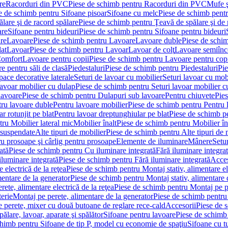
re
Racorduri din PVC
Piese de schimb pentru Racorduri din PVC
Mufe ş
e de schimb pentru Sifoane pisoar
Sifoane cu melc
Piese de schimb pent
lare şi de racord spălare
Piese de schimb pentru Ţeavă de spălare şi de 
are
Sifoane pentru bideuri
Piese de schimb pentru Sifoane pentru bideuri
re
Lavoare
Piese de schimb pentru Lavoare
Lavoare duble
Piese de schi
at
Lavoar
Piese de schimb pentru Lavoar
Lavoar de colţ
Lavoare semiînc
Comfort
Lavoare pentru copii
Piese de schimb pentru Lavoare pentru cop
e pentru săli de clasă
Piedestaluri
Piese de schimb pentru Piedestaluri
Pie
ace decorative laterale
Seturi de lavoar cu mobilier
Seturi lavoar cu mob
lavoar mobilier cu dulap
Piese de schimb pentru Seturi lavoar mobilier c
lavoare
Piese de schimb pentru Dulapuri sub lavoare
Pentru chiuvete
Pies
tru lavoare duble
Pentru lavoare mobilier
Piese de schimb pentru Pentru 
r rotunjit pe blat
Pentru lavoar dreptunghiular pe blat
Piese de schimb pe
ru Mobilier lateral mic
Mobilier înalt
Piese de schimb pentru Mobilier în
 suspendate
Alte tipuri de mobilier
Piese de schimb pentru Alte tipuri de 
u prosoape şi cârlig pentru prosoape
Elemente de iluminare
Mânere
Setur
ată
Piese de schimb pentru Cu iluminare integrată
Fără iluminare integra
iluminare integrată
Piese de schimb pentru Fără iluminare integrată
Acces
 electrică de la reţea
Piese de schimb pentru Montaj stativ, alimentare ele
mentare de la generator
Piese de schimb pentru Montaj stativ, alimentare 
ete, alimentare electrică de la reţea
Piese de schimb pentru Montaj pe per
erie
Montaj pe perete, alimentare de la generator
Piese de schimb pentru 
 perete, mixer cu două butoane de reglare rece-cald
Accesorii
Piese de 
ălare, lavoar, aparate şi spălător
Sifoane pentru lavoare
Piese de schimb
chimb pentru Sifoane de tip P, model cu economie de spaţiu
Sifoane cu t