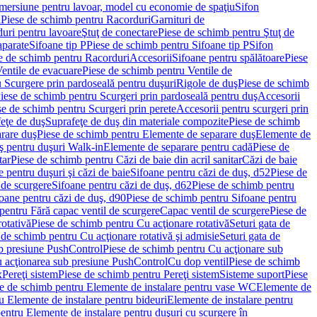
imersiune pentru lavoar, model cu economie de spaţiu
Sifon
i
Piese de schimb pentru Racorduri
Garnituri de
uri pentru lavoare
Ştuţ de conectare
Piese de schimb pentru Ştuţ de
aparate
Sifoane tip P
Piese de schimb pentru Sifoane tip P
Sifon
e de schimb pentru Racorduri
Accesorii
Sifoane pentru spălătoare
Piese
entile de evacuare
Piese de schimb pentru Ventile de
 Scurgere prin pardoseală pentru duşuri
Rigole de duş
Piese de schimb
iese de schimb pentru Scurgeri prin pardoseală pentru duş
Accesorii
se de schimb pentru Scurgeri prin perete
Accesorii pentru scurgeri prin
feţe de duş
Suprafeţe de duş din materiale compozite
Piese de schimb
rare duş
Piese de schimb pentru Elemente de separare duş
Elemente de
uş pentru duşuri Walk-in
Elemente de separare pentru cadă
Piese de
tar
Piese de schimb pentru Căzi de baie din acril sanitar
Căzi de baie
 pentru duşuri şi căzi de baie
Sifoane pentru căzi de duş, d52
Piese de
 de scurgere
Sifoane pentru căzi de duş, d62
Piese de schimb pentru
oane pentru căzi de duş, d90
Piese de schimb pentru Sifoane pentru
pentru Fără capac ventil de scurgere
Capac ventil de scurgere
Piese de
rotativă
Piese de schimb pentru Cu acţionare rotativă
Seturi gata de
 de schimb pentru Cu acţionare rotativă şi admisie
Seturi gata de
b presiune PushControl
Piese de schimb pentru Cu acţionare sub
ru acţionarea sub presiune PushControl
Cu dop ventil
Piese de schimb
x
Pereţi sistem
Piese de schimb pentru Pereţi sistem
Sisteme suport
Piese
e de schimb pentru Elemente de instalare pentru vase WC
Elemente de
u Elemente de instalare pentru bideuri
Elemente de instalare pentru
entru Elemente de instalare pentru duşuri cu scurgere în