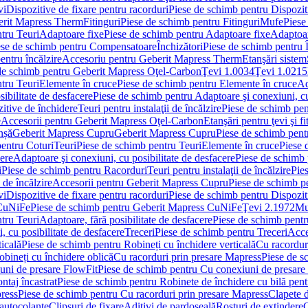
vi
Dispozitive de fixare pentru racorduri
Piese de schimb pentru Dispoziti
erit Mapress Therm
Fitinguri
Piese de schimb pentru Fitinguri
Mufe
Piese
tru Teuri
Adaptoare fixe
Piese de schimb pentru Adaptoare fixe
Adaptoar
ese de schimb pentru Compensatoare
Închizători
Piese de schimb pentru Î
entru încălzire
Accesoriu pentru Geberit Mapress Therm
Etanşări sistem
de schimb pentru Geberit Mapress Oţel-Carbon
Ţevi 1.0034
Ţevi 1.0215
tru Teuri
Elemente în cruce
Piese de schimb pentru Elemente în cruce
Ad
ibilitate de desfacere
Piese de schimb pentru Adaptoare şi conexiuni, cu
itive de închidere
Teuri pentru instalaţii de încălzire
Piese de schimb pent
e
Accesorii pentru Geberit Mapress Oţel-Carbon
Etanşări pentru ţevi şi fi
nșă
Geberit Mapress Cupru
Geberit Mapress Cupru
Piese de schimb pen
entru Coturi
Teuri
Piese de schimb pentru Teuri
Elemente în cruce
Piese 
cere
Adaptoare şi conexiuni, cu posibilitate de desfacere
Piese de schimb 
i
Piese de schimb pentru Racorduri
Teuri pentru instalaţii de încălzire
Pies
 de încălzire
Accesorii pentru Geberit Mapress Cupru
Piese de schimb p
vi
Dispozitive de fixare pentru racorduri
Piese de schimb pentru Dispoziti
 CuNiFe
Piese de schimb pentru Geberit Mapress CuNiFe
Ţevi 2.1972
Mu
tru Teuri
Adaptoare, fără posibilitate de desfacere
Piese de schimb pentru
 cu posibilitate de desfacere
Treceri
Piese de schimb pentru Treceri
Acce
ticală
Piese de schimb pentru Robineți cu închidere verticală
Cu racordur
bineți cu închidere oblică
Cu racorduri prin presare Mapress
Piese de s
uni de presare FlowFit
Piese de schimb pentru Cu conexiuni de presare
ntaj încastrat
Piese de schimb pentru Robinete de închidere cu bilă pent
ress
Piese de schimb pentru Cu racorduri prin presare Mapress
Clapete 
autocolante
Clipsuri de fixare
Aditivi de pardoseală
Rosturi de extindere