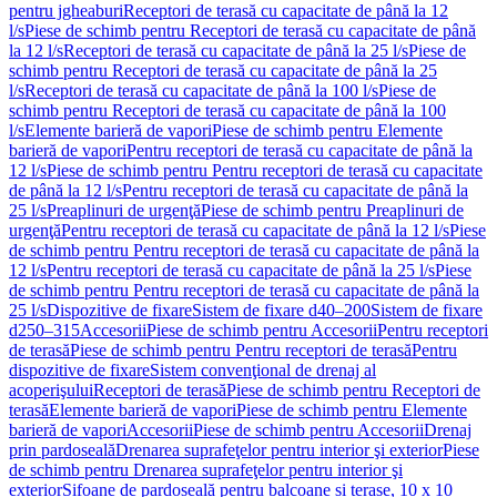
pentru jgheaburi
Receptori de terasă cu capacitate de până la 12
l/s
Piese de schimb pentru Receptori de terasă cu capacitate de până
la 12 l/s
Receptori de terasă cu capacitate de până la 25 l/s
Piese de
schimb pentru Receptori de terasă cu capacitate de până la 25
l/s
Receptori de terasă cu capacitate de până la 100 l/s
Piese de
schimb pentru Receptori de terasă cu capacitate de până la 100
l/s
Elemente barieră de vapori
Piese de schimb pentru Elemente
barieră de vapori
Pentru receptori de terasă cu capacitate de până la
12 l/s
Piese de schimb pentru Pentru receptori de terasă cu capacitate
de până la 12 l/s
Pentru receptori de terasă cu capacitate de până la
25 l/s
Preaplinuri de urgenţă
Piese de schimb pentru Preaplinuri de
urgenţă
Pentru receptori de terasă cu capacitate de până la 12 l/s
Piese
de schimb pentru Pentru receptori de terasă cu capacitate de până la
12 l/s
Pentru receptori de terasă cu capacitate de până la 25 l/s
Piese
de schimb pentru Pentru receptori de terasă cu capacitate de până la
25 l/s
Dispozitive de fixare
Sistem de fixare d40–200
Sistem de fixare
d250–315
Accesorii
Piese de schimb pentru Accesorii
Pentru receptori
de terasă
Piese de schimb pentru Pentru receptori de terasă
Pentru
dispozitive de fixare
Sistem convenţional de drenaj al
acoperişului
Receptori de terasă
Piese de schimb pentru Receptori de
terasă
Elemente barieră de vapori
Piese de schimb pentru Elemente
barieră de vapori
Accesorii
Piese de schimb pentru Accesorii
Drenaj
prin pardoseală
Drenarea suprafeţelor pentru interior şi exterior
Piese
de schimb pentru Drenarea suprafeţelor pentru interior şi
exterior
Sifoane de pardoseală pentru balcoane și terase, 10 x 10