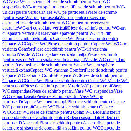
WC
Vase WC suspendate
Piese de schimb pentru Vase WC
suspendate
WC-uri cu spălare verticală
Piese de schimb pentru WC-
uri cu spălare verticală
Vase WC pe pardoseală
Piese de schimb
pentru Vase WC pe pardoseală
WC-uri pentru rezervoare
aparente
Piese de schimb pentru WC-uri pentru rezervoare
aparente
WC-uri cu spălare verticală
Piese de schimb pentru WC-uri
cu spălare verticală
Rezervoare aparente pentru WC-uri, din
ceramică sanitară
Monobloc
Capace WC
Piese de schimb pentru
Capace WC
Capace WC
Piese de schimb pentru Capace WC
WC-uri
varianta Comfort
Piese de schimb pentru WC-uri varianta
Comfort
Vas de WC cu spălare verticală înălţat
Piese de schimb
pentru Vas de WC cu spălare verticală înălţat
Vas de WC cu spălare
verticală extins
Piese de schimb pentru Vas de WC cu spălare
verticală extins
Capace WC varianta Comfort
Piese de schimb pentru
Capace WC varianta Comfort
Capace WC
Piese de schimb pentru
Capace WC
Colac WC
Piese de schimb pentru Colac WC
Vas de WC
pentru copii
Piese de schimb pentru Vas de WC pentru copii
Vase
WC suspendate
Piese de schimb pentru Vase WC suspendate
Vase
WC pe pardoseală
Piese de schimb pentru Vase WC pe
pardoseală
Capace WC pentru copii
Piese de schimb pentru Capace
WC pentru copii
Capace WC
Piese de schimb pentru Capace
WC
Colac WC
Piese de schimb pentru Colac WC
Bideuri
Bideuri
suspendate
Piese de schimb pentru Bideuri suspendate
Bideuri pe
pardoseală
Accesorii
Piese de schimb pentru Accesorii
Clapete de
acţionare şi sisteme de comandă a spălării pentru WC
Clapete de