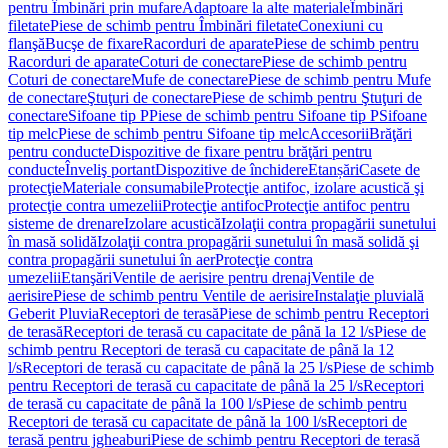
pentru Îmbinări prin mufare
Adaptoare la alte materiale
Îmbinări
filetate
Piese de schimb pentru Îmbinări filetate
Conexiuni cu
flanşă
Bucşe de fixare
Racorduri de aparate
Piese de schimb pentru
Racorduri de aparate
Coturi de conectare
Piese de schimb pentru
Coturi de conectare
Mufe de conectare
Piese de schimb pentru Mufe
de conectare
Ştuţuri de conectare
Piese de schimb pentru Ştuţuri de
conectare
Sifoane tip P
Piese de schimb pentru Sifoane tip P
Sifoane
tip melc
Piese de schimb pentru Sifoane tip melc
Accesorii
Brăţări
pentru conducte
Dispozitive de fixare pentru brăţări pentru
conducte
Înveliş portant
Dispozitive de închidere
Etanșări
Casete de
protecţie
Materiale consumabile
Protecţie antifoc, izolare acustică şi
protecţie contra umezelii
Protecţie antifoc
Protecţie antifoc pentru
sisteme de drenare
Izolare acustică
Izolaţii contra propagării sunetului
în masă solidă
Izolaţii contra propagării sunetului în masă solidă şi
contra propagării sunetului în aer
Protecţie contra
umezelii
Etanşări
Ventile de aerisire pentru drenaj
Ventile de
aerisire
Piese de schimb pentru Ventile de aerisire
Instalaţie pluvială
Geberit Pluvia
Receptori de terasă
Piese de schimb pentru Receptori
de terasă
Receptori de terasă cu capacitate de până la 12 l/s
Piese de
schimb pentru Receptori de terasă cu capacitate de până la 12
l/s
Receptori de terasă cu capacitate de până la 25 l/s
Piese de schimb
pentru Receptori de terasă cu capacitate de până la 25 l/s
Receptori
de terasă cu capacitate de până la 100 l/s
Piese de schimb pentru
Receptori de terasă cu capacitate de până la 100 l/s
Receptori de
terasă pentru jgheaburi
Piese de schimb pentru Receptori de terasă