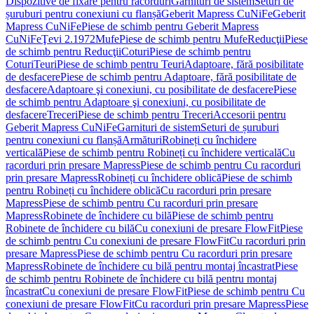
Dispozitive de fixare pentru racorduri
Garnituri de sistem
Seturi de
șuruburi pentru conexiuni cu flanșă
Geberit Mapress CuNiFe
Geberit
Mapress CuNiFe
Piese de schimb pentru Geberit Mapress
CuNiFe
Ţevi 2.1972
Mufe
Piese de schimb pentru Mufe
Reducţii
Piese
de schimb pentru Reducţii
Coturi
Piese de schimb pentru
Coturi
Teuri
Piese de schimb pentru Teuri
Adaptoare, fără posibilitate
de desfacere
Piese de schimb pentru Adaptoare, fără posibilitate de
desfacere
Adaptoare şi conexiuni, cu posibilitate de desfacere
Piese
de schimb pentru Adaptoare şi conexiuni, cu posibilitate de
desfacere
Treceri
Piese de schimb pentru Treceri
Accesorii pentru
Geberit Mapress CuNiFe
Garnituri de sistem
Seturi de șuruburi
pentru conexiuni cu flanșă
Armături
Robineți cu închidere
verticală
Piese de schimb pentru Robineți cu închidere verticală
Cu
racorduri prin presare Mapress
Piese de schimb pentru Cu racorduri
prin presare Mapress
Robineți cu închidere oblică
Piese de schimb
pentru Robineți cu închidere oblică
Cu racorduri prin presare
Mapress
Piese de schimb pentru Cu racorduri prin presare
Mapress
Robinete de închidere cu bilă
Piese de schimb pentru
Robinete de închidere cu bilă
Cu conexiuni de presare FlowFit
Piese
de schimb pentru Cu conexiuni de presare FlowFit
Cu racorduri prin
presare Mapress
Piese de schimb pentru Cu racorduri prin presare
Mapress
Robinete de închidere cu bilă pentru montaj încastrat
Piese
de schimb pentru Robinete de închidere cu bilă pentru montaj
încastrat
Cu conexiuni de presare FlowFit
Piese de schimb pentru Cu
conexiuni de presare FlowFit
Cu racorduri prin presare Mapress
Piese