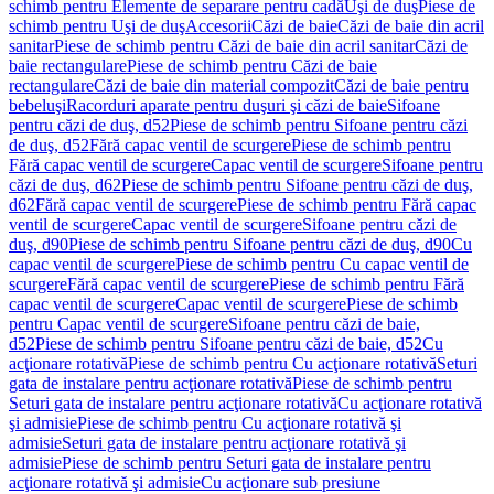
schimb pentru Elemente de separare pentru cadă
Uşi de duş
Piese de
schimb pentru Uşi de duş
Accesorii
Căzi de baie
Căzi de baie din acril
sanitar
Piese de schimb pentru Căzi de baie din acril sanitar
Căzi de
baie rectangulare
Piese de schimb pentru Căzi de baie
rectangulare
Căzi de baie din material compozit
Căzi de baie pentru
bebeluşi
Racorduri aparate pentru duşuri şi căzi de baie
Sifoane
pentru căzi de duş, d52
Piese de schimb pentru Sifoane pentru căzi
de duş, d52
Fără capac ventil de scurgere
Piese de schimb pentru
Fără capac ventil de scurgere
Capac ventil de scurgere
Sifoane pentru
căzi de duş, d62
Piese de schimb pentru Sifoane pentru căzi de duş,
d62
Fără capac ventil de scurgere
Piese de schimb pentru Fără capac
ventil de scurgere
Capac ventil de scurgere
Sifoane pentru căzi de
duş, d90
Piese de schimb pentru Sifoane pentru căzi de duş, d90
Cu
capac ventil de scurgere
Piese de schimb pentru Cu capac ventil de
scurgere
Fără capac ventil de scurgere
Piese de schimb pentru Fără
capac ventil de scurgere
Capac ventil de scurgere
Piese de schimb
pentru Capac ventil de scurgere
Sifoane pentru căzi de baie,
d52
Piese de schimb pentru Sifoane pentru căzi de baie, d52
Cu
acţionare rotativă
Piese de schimb pentru Cu acţionare rotativă
Seturi
gata de instalare pentru acţionare rotativă
Piese de schimb pentru
Seturi gata de instalare pentru acţionare rotativă
Cu acţionare rotativă
şi admisie
Piese de schimb pentru Cu acţionare rotativă şi
admisie
Seturi gata de instalare pentru acţionare rotativă şi
admisie
Piese de schimb pentru Seturi gata de instalare pentru
acţionare rotativă şi admisie
Cu acţionare sub presiune