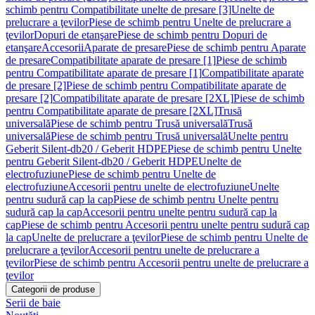
schimb pentru Compatibilitate unelte de presare [3]
Unelte de
prelucrare a ţevilor
Piese de schimb pentru Unelte de prelucrare a
ţevilor
Dopuri de etanşare
Piese de schimb pentru Dopuri de
etanşare
Accesorii
Aparate de presare
Piese de schimb pentru Aparate
de presare
Compatibilitate aparate de presare [1]
Piese de schimb
pentru Compatibilitate aparate de presare [1]
Compatibilitate aparate
de presare [2]
Piese de schimb pentru Compatibilitate aparate de
presare [2]
Compatibilitate aparate de presare [2XL]
Piese de schimb
pentru Compatibilitate aparate de presare [2XL]
Trusă
universală
Piese de schimb pentru Trusă universală
Trusă
universală
Piese de schimb pentru Trusă universală
Unelte pentru
Geberit Silent-db20 / Geberit HDPE
Piese de schimb pentru Unelte
pentru Geberit Silent-db20 / Geberit HDPE
Unelte de
electrofuziune
Piese de schimb pentru Unelte de
electrofuziune
Accesorii pentru unelte de electrofuziune
Unelte
pentru sudură cap la cap
Piese de schimb pentru Unelte pentru
sudură cap la cap
Accesorii pentru unelte pentru sudură cap la
cap
Piese de schimb pentru Accesorii pentru unelte pentru sudură cap
la cap
Unelte de prelucrare a ţevilor
Piese de schimb pentru Unelte de
prelucrare a ţevilor
Accesorii pentru unelte de prelucrare a
ţevilor
Piese de schimb pentru Accesorii pentru unelte de prelucrare a
ţevilor
Categorii de produse
Serii de baie