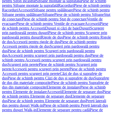
pentru Sifon încastrat
Sifoane montate la suprafaţă
Piese de schimb
pentru Sifoane montate la suprafaţă
Racorduri
Piese de schimb pentru
Racorduri
Accesorii
Sifoane pentru spălătoare
Piese de schimb pentru
Sifoane pentru spălătoare
Sifoane
Piese de schimb pentru Sifoane
Ştuţ
de conectare
Piese de schimb pentru Ştuţ de conectare
Ventile de
evacuare
Piese de schimb pentru Ventile de evacuare
Accesorii
Piese
de schimb pentru Accesorii
Duşuri şi căzi de baie
Duşuri
Scurgere
prin pardoseală pentru duşuri
Piese de schimb pentru Scurgere prin
pardoseală pentru duşuri
Rigole de duş
Piese de schimb pentru Rigole
de duş
Accesorii pentru rigole de duş
Piese de schimb pentru
Accesorii pentru rigole de duş
Scurgeri prin pardoseală pentru
duş
Piese de schimb pentru Scurgeri prin pardoseală pentru
duş
Accesorii pentru scurgeri prin pardoseală pentru duş
Piese de
schimb pentru Accesorii pentru scurgeri prin pardoseală pentru
duş
Scurgeri prin perete
Piese de schimb pentru Scurgeri prin
perete
Accesorii pentru scurgeri prin perete
Piese de schimb pentru
Accesorii pentru scurgeri prin perete
Căzi de duş şi suprafeţe de
duş
Piese de schimb pentru Căzi de duş şi suprafeţe de duş
Suprafeţe
de duş din materiale compozite
Piese de schimb pentru Suprafeţe de
duş din materiale compozite
Elemente de instalare
Piese de schimb
pentru Elemente de instalare
Accesorii
Elemente de separare duş
Piese
de schimb pentru Elemente de separare duş
Elemente de separare
duş
Piese de schimb pentru Elemente de separare duş
Pereţi laterali
duş pentru duşuri Walk-in
Piese de schimb pentru Pereţi laterali duş
pentru duşuri Walk-in
Elemente de separare pentru cadă
Piese de