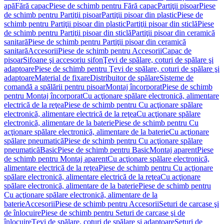
apă
Fără capac
Piese de schimb pentru Fără capac
Partiţii pisoar
Piese
de schimb pentru Partiţii pisoar
Partiţii pisoar din plastic
Piese de
schimb pentru Partiţii pisoar din plastic
Partiţii pisoar din sticlă
Piese
de schimb pentru Partiţii pisoar din sticlă
Partiţii pisoar din ceramică
sanitară
Piese de schimb pentru Partiţii pisoar din ceramică
sanitară
Accesorii
Piese de schimb pentru Accesorii
Capac de
pisoar
Sifoane şi accesoriu sifon
Ţevi de spălare, coturi de spălare şi
adaptoare
Piese de schimb pentru Ţevi de spălare, coturi de spălare şi
adaptoare
Material de fixare
Distribuitor de spălare
Sisteme de
comandă a spălării pentru pisoar
Montaj încorporat
Piese de schimb
pentru Montaj încorporat
Cu acţionare spălare electronică, alimentare
electrică de la reţea
Piese de schimb pentru Cu acţionare spălare
electronică, alimentare electrică de la reţea
Cu acţionare spălare
electronică, alimentare de la baterie
Piese de schimb pentru Cu
acţionare spălare electronică, alimentare de la baterie
Cu acţionare
spălare pneumatică
Piese de schimb pentru Cu acţionare spălare
pneumatică
Basic
Piese de schimb pentru Basic
Montaj aparent
Piese
de schimb pentru Montaj aparent
Cu acţionare spălare electronică,
alimentare electrică de la reţea
Piese de schimb pentru Cu acţionare
spălare electronică, alimentare electrică de la reţea
Cu acţionare
spălare electronică, alimentare de la baterie
Piese de schimb pentru
Cu acţionare spălare electronică, alimentare de la
baterie
Accesorii
Piese de schimb pentru Accesorii
Seturi de carcase şi
de înlocuire
Piese de schimb pentru Seturi de carcase şi de
înlocuire
Ţevi de spălare, coturi de spălare şi adaptoare
Seturi de