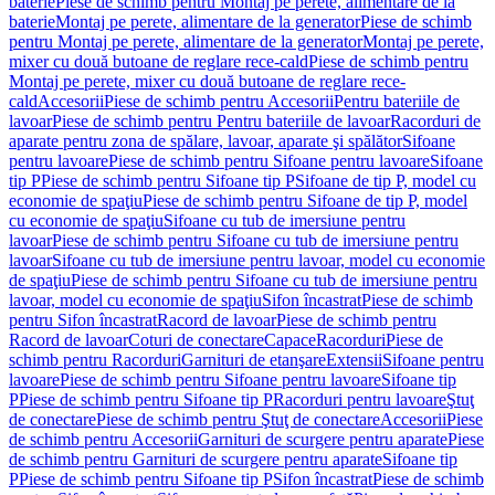
baterie
Piese de schimb pentru Montaj pe perete, alimentare de la
baterie
Montaj pe perete, alimentare de la generator
Piese de schimb
pentru Montaj pe perete, alimentare de la generator
Montaj pe perete,
mixer cu două butoane de reglare rece-cald
Piese de schimb pentru
Montaj pe perete, mixer cu două butoane de reglare rece-
cald
Accesorii
Piese de schimb pentru Accesorii
Pentru bateriile de
lavoar
Piese de schimb pentru Pentru bateriile de lavoar
Racorduri de
aparate pentru zona de spălare, lavoar, aparate şi spălător
Sifoane
pentru lavoare
Piese de schimb pentru Sifoane pentru lavoare
Sifoane
tip P
Piese de schimb pentru Sifoane tip P
Sifoane de tip P, model cu
economie de spaţiu
Piese de schimb pentru Sifoane de tip P, model
cu economie de spaţiu
Sifoane cu tub de imersiune pentru
lavoar
Piese de schimb pentru Sifoane cu tub de imersiune pentru
lavoar
Sifoane cu tub de imersiune pentru lavoar, model cu economie
de spaţiu
Piese de schimb pentru Sifoane cu tub de imersiune pentru
lavoar, model cu economie de spaţiu
Sifon încastrat
Piese de schimb
pentru Sifon încastrat
Racord de lavoar
Piese de schimb pentru
Racord de lavoar
Coturi de conectare
Capace
Racorduri
Piese de
schimb pentru Racorduri
Garnituri de etanşare
Extensii
Sifoane pentru
lavoare
Piese de schimb pentru Sifoane pentru lavoare
Sifoane tip
P
Piese de schimb pentru Sifoane tip P
Racorduri pentru lavoare
Ştuţ
de conectare
Piese de schimb pentru Ştuţ de conectare
Accesorii
Piese
de schimb pentru Accesorii
Garnituri de scurgere pentru aparate
Piese
de schimb pentru Garnituri de scurgere pentru aparate
Sifoane tip
P
Piese de schimb pentru Sifoane tip P
Sifon încastrat
Piese de schimb