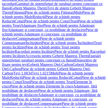
racorduri
Garnituri de sistem
Seturi de șuruburi pentru conexiuni cu
flanșă
Geberit Mapress Therm
Ţevi de sistem Geberit Mapress
Therm
Fitinguri
Piese de schimb pentru Fitinguri
Mufe
Piese de
schimb pentru Mufe
Reducţii
Piese de schimb pentru
Reducţii
Coturi
Piese de schimb pentru Coturi
Teuri
Piese de schimb
pentru Teuri
Adaptoare fixe
Piese de schimb pentru Adaptoare
fixe
Adaptoare şi conexiuni, cu posibilitate de desfacere
Piese de
schimb pentru Adaptoare şi conexiuni, cu posibilitate de
desfacere
Compensatoare
Piese de schimb pentru
Compensatoare
Închizători
Piese de schimb pentru Închizători
Teuri
pentru încălzire
Piese de schimb pentru Teuri pentru
încălzire
Racorduri pentru încălzire
Piese de schimb pentru Racorduri
pentru încălzire
Accesoriu pentru Geberit Mapress Therm
Etanşări
sistem
Seturi şuruburi pentru conexiuni cu flanşă
Dispozitive de
fixare pentru ţevi
Geberit Mapress Oţel-Carbon
Geberit Mapress
Oţel-Carbon
Piese de schimb pentru Geberit Mapress Oţel-
Carbon
Ţevi 1.0034
Ţevi 1.0215
Mufe
Piese de schimb pentru
Mufe
Reducţii
Piese de schimb pentru Reducţii
Coturi
Piese de schimb
pentru Coturi
Teuri
Piese de schimb pentru Teuri
Elemente în
cruce
Piese de schimb pentru Elemente în cruce
Adaptoare, fără
posibilitate de desfacere
Piese de schimb pentru Adaptoare, fără
posibilitate de desfacere
Adaptoare şi conexiuni, cu posibilitate de
desfacere
Piese de schimb pentru Adaptoare şi conexiuni, cu
posibilitate de desfacere
Compensatoare
Piese de schimb pentru
Compensatoare
Dispozitive de închidere
Piese de schimb pentru