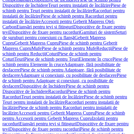
Dispozitive de închidere
Teuri pentru instalaţii de încălzire
Piese de
schimb pentru Teuri pentru instalaţii de încălzire
Racorduri pentru
instalaţii de încălzire
Piese de schimb pentru Racorduri pentru
instalaţii de încălzire
Accesorii pentru Geberit Mapress Oţel-
Carbon
Etanşări pentru ţevi şi fitinguri
Dispozitive de fixare pentru
ţevi
Dispozitive de fixare pentru racorduri
Garnituri de sistem
Seturi
de șuruburi pentru conexiuni cu flanșă
Geberit Mapress
Cupru
Geberit Mapress Cupru
Piese de schimb pentru Geberit
Mapress Cupru
Mufe
Piese de schimb pentru Mufe
Reducţii
Piese de
schimb pentru Reducţii
Coturi
Piese de schimb pentru
Coturi
Teuri
Piese de schimb pentru Teuri
Elemente în cruce
Piese de
schimb pentru Elemente în cruce
Adaptoare, fără posibilitate de
desfacere
Piese de schimb pentru Adaptoare, fără posibilitate de
desfacere
Adaptoare şi conexiuni, cu posibilitate de desfacere
Piese
de schimb pentru Adaptoare şi conexiuni, cu posibilitate de
desfacere
Dispozitive de închidere
Piese de schimb pentru
Dispozitive de închidere
Racorduri
Piese de schimb pentru
Racorduri
Teuri pentru instalaţii de încălzire
Piese de schimb pentru
Teuri pentru instalaţii de încălzire
Racorduri pentru instalaţii de
încălzire
Piese de schimb pentru Racorduri pentru instalaţii de
încălzire
Accesorii pentru Geberit Mapress Cupru
Piese de schimb
pentru Accesorii pentru Geberit Mapress Cupru
Izolaţii pentru
racorduri
Etanşări pentru ţevi şi fitinguri
Dispozitive de fixare pentru
ţevi
Dispozitive de fixare pentru racorduri
Piese de schimb pentru