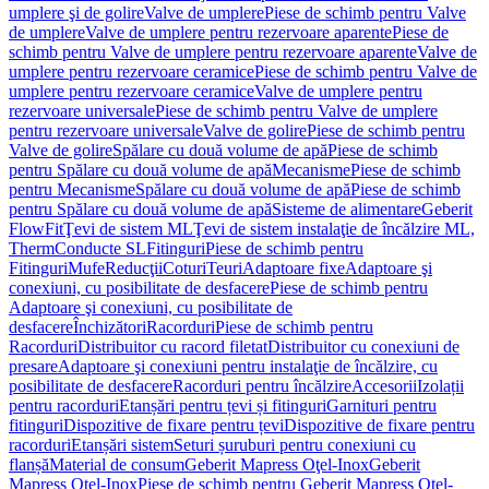
umplere şi de golire
Valve de umplere
Piese de schimb pentru Valve
de umplere
Valve de umplere pentru rezervoare aparente
Piese de
schimb pentru Valve de umplere pentru rezervoare aparente
Valve de
umplere pentru rezervoare ceramice
Piese de schimb pentru Valve de
umplere pentru rezervoare ceramice
Valve de umplere pentru
rezervoare universale
Piese de schimb pentru Valve de umplere
pentru rezervoare universale
Valve de golire
Piese de schimb pentru
Valve de golire
Spălare cu două volume de apă
Piese de schimb
pentru Spălare cu două volume de apă
Mecanisme
Piese de schimb
pentru Mecanisme
Spălare cu două volume de apă
Piese de schimb
pentru Spălare cu două volume de apă
Sisteme de alimentare
Geberit
FlowFit
Ţevi de sistem ML
Ţevi de sistem instalaţie de încălzire ML,
Therm
Conducte SL
Fitinguri
Piese de schimb pentru
Fitinguri
Mufe
Reducţii
Coturi
Teuri
Adaptoare fixe
Adaptoare şi
conexiuni, cu posibilitate de desfacere
Piese de schimb pentru
Adaptoare şi conexiuni, cu posibilitate de
desfacere
Închizători
Racorduri
Piese de schimb pentru
Racorduri
Distribuitor cu racord filetat
Distribuitor cu conexiuni de
presare
Adaptoare şi conexiuni pentru instalaţie de încălzire, cu
posibilitate de desfacere
Racorduri pentru încălzire
Accesorii
Izolații
pentru racorduri
Etanșări pentru țevi și fitinguri
Garnituri pentru
fitinguri
Dispozitive de fixare pentru țevi
Dispozitive de fixare pentru
racorduri
Etanșări sistem
Seturi șuruburi pentru conexiuni cu
flanșă
Material de consum
Geberit Mapress Oţel-Inox
Geberit
Mapress Oţel-Inox
Piese de schimb pentru Geberit Mapress Oţel-