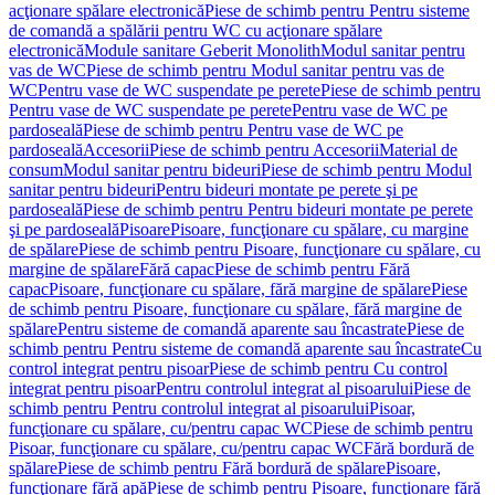
acţionare spălare electronică
Piese de schimb pentru Pentru sisteme
de comandă a spălării pentru WC cu acţionare spălare
electronică
Module sanitare Geberit Monolith
Modul sanitar pentru
vas de WC
Piese de schimb pentru Modul sanitar pentru vas de
WC
Pentru vase de WC suspendate pe perete
Piese de schimb pentru
Pentru vase de WC suspendate pe perete
Pentru vase de WC pe
pardoseală
Piese de schimb pentru Pentru vase de WC pe
pardoseală
Accesorii
Piese de schimb pentru Accesorii
Material de
consum
Modul sanitar pentru bideuri
Piese de schimb pentru Modul
sanitar pentru bideuri
Pentru bideuri montate pe perete şi pe
pardoseală
Piese de schimb pentru Pentru bideuri montate pe perete
şi pe pardoseală
Pisoare
Pisoare, funcţionare cu spălare, cu margine
de spălare
Piese de schimb pentru Pisoare, funcţionare cu spălare, cu
margine de spălare
Fără capac
Piese de schimb pentru Fără
capac
Pisoare, funcţionare cu spălare, fără margine de spălare
Piese
de schimb pentru Pisoare, funcţionare cu spălare, fără margine de
spălare
Pentru sisteme de comandă aparente sau încastrate
Piese de
schimb pentru Pentru sisteme de comandă aparente sau încastrate
Cu
control integrat pentru pisoar
Piese de schimb pentru Cu control
integrat pentru pisoar
Pentru controlul integrat al pisoarului
Piese de
schimb pentru Pentru controlul integrat al pisoarului
Pisoar,
funcţionare cu spălare, cu/pentru capac WC
Piese de schimb pentru
Pisoar, funcţionare cu spălare, cu/pentru capac WC
Fără bordură de
spălare
Piese de schimb pentru Fără bordură de spălare
Pisoare,
funcţionare fără apă
Piese de schimb pentru Pisoare, funcţionare fără