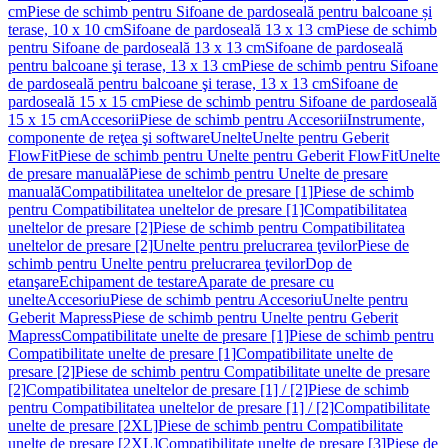
cm
Piese de schimb pentru Sifoane de pardoseală pentru balcoane și
terase, 10 x 10 cm
Sifoane de pardoseală 13 x 13 cm
Piese de schimb
pentru Sifoane de pardoseală 13 x 13 cm
Sifoane de pardoseală
pentru balcoane şi terase, 13 x 13 cm
Piese de schimb pentru Sifoane
de pardoseală pentru balcoane şi terase, 13 x 13 cm
Sifoane de
pardoseală 15 x 15 cm
Piese de schimb pentru Sifoane de pardoseală
15 x 15 cm
Accesorii
Piese de schimb pentru Accesorii
Instrumente,
componente de reţea şi software
Unelte
Unelte pentru Geberit
FlowFit
Piese de schimb pentru Unelte pentru Geberit FlowFit
Unelte
de presare manuală
Piese de schimb pentru Unelte de presare
manuală
Compatibilitatea uneltelor de presare [1]
Piese de schimb
pentru Compatibilitatea uneltelor de presare [1]
Compatibilitatea
uneltelor de presare [2]
Piese de schimb pentru Compatibilitatea
uneltelor de presare [2]
Unelte pentru prelucrarea ţevilor
Piese de
schimb pentru Unelte pentru prelucrarea ţevilor
Dop de
etanşare
Echipament de testare
Aparate de presare cu
unelte
Accesoriu
Piese de schimb pentru Accesoriu
Unelte pentru
Geberit Mapress
Piese de schimb pentru Unelte pentru Geberit
Mapress
Compatibilitate unelte de presare [1]
Piese de schimb pentru
Compatibilitate unelte de presare [1]
Compatibilitate unelte de
presare [2]
Piese de schimb pentru Compatibilitate unelte de presare
[2]
Compatibilitatea uneltelor de presare [1] / [2]
Piese de schimb
pentru Compatibilitatea uneltelor de presare [1] / [2]
Compatibilitate
unelte de presare [2XL]
Piese de schimb pentru Compatibilitate
unelte de presare [2XL]
Compatibilitate unelte de presare [3]
Piese de