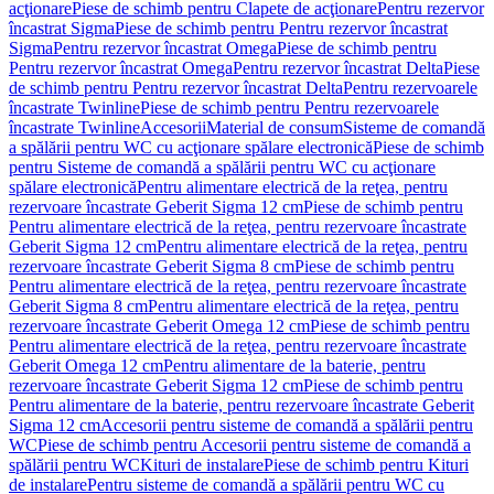
acţionare
Piese de schimb pentru Clapete de acţionare
Pentru rezervor
încastrat Sigma
Piese de schimb pentru Pentru rezervor încastrat
Sigma
Pentru rezervor încastrat Omega
Piese de schimb pentru
Pentru rezervor încastrat Omega
Pentru rezervor încastrat Delta
Piese
de schimb pentru Pentru rezervor încastrat Delta
Pentru rezervoarele
încastrate Twinline
Piese de schimb pentru Pentru rezervoarele
încastrate Twinline
Accesorii
Material de consum
Sisteme de comandă
a spălării pentru WC cu acţionare spălare electronică
Piese de schimb
pentru Sisteme de comandă a spălării pentru WC cu acţionare
spălare electronică
Pentru alimentare electrică de la reţea, pentru
rezervoare încastrate Geberit Sigma 12 cm
Piese de schimb pentru
Pentru alimentare electrică de la reţea, pentru rezervoare încastrate
Geberit Sigma 12 cm
Pentru alimentare electrică de la reţea, pentru
rezervoare încastrate Geberit Sigma 8 cm
Piese de schimb pentru
Pentru alimentare electrică de la reţea, pentru rezervoare încastrate
Geberit Sigma 8 cm
Pentru alimentare electrică de la reţea, pentru
rezervoare încastrate Geberit Omega 12 cm
Piese de schimb pentru
Pentru alimentare electrică de la reţea, pentru rezervoare încastrate
Geberit Omega 12 cm
Pentru alimentare de la baterie, pentru
rezervoare încastrate Geberit Sigma 12 cm
Piese de schimb pentru
Pentru alimentare de la baterie, pentru rezervoare încastrate Geberit
Sigma 12 cm
Accesorii pentru sisteme de comandă a spălării pentru
WC
Piese de schimb pentru Accesorii pentru sisteme de comandă a
spălării pentru WC
Kituri de instalare
Piese de schimb pentru Kituri
de instalare
Pentru sisteme de comandă a spălării pentru WC cu