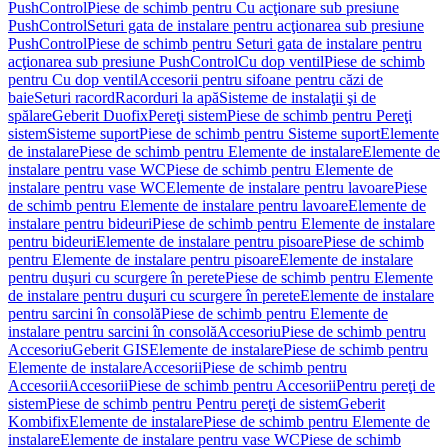
PushControl
Piese de schimb pentru Cu acţionare sub presiune
PushControl
Seturi gata de instalare pentru acţionarea sub presiune
PushControl
Piese de schimb pentru Seturi gata de instalare pentru
acţionarea sub presiune PushControl
Cu dop ventil
Piese de schimb
pentru Cu dop ventil
Accesorii pentru sifoane pentru căzi de
baie
Seturi racord
Racorduri la apă
Sisteme de instalaţii şi de
spălare
Geberit Duofix
Pereţi sistem
Piese de schimb pentru Pereţi
sistem
Sisteme suport
Piese de schimb pentru Sisteme suport
Elemente
de instalare
Piese de schimb pentru Elemente de instalare
Elemente de
instalare pentru vase WC
Piese de schimb pentru Elemente de
instalare pentru vase WC
Elemente de instalare pentru lavoare
Piese
de schimb pentru Elemente de instalare pentru lavoare
Elemente de
instalare pentru bideuri
Piese de schimb pentru Elemente de instalare
pentru bideuri
Elemente de instalare pentru pisoare
Piese de schimb
pentru Elemente de instalare pentru pisoare
Elemente de instalare
pentru duşuri cu scurgere în perete
Piese de schimb pentru Elemente
de instalare pentru duşuri cu scurgere în perete
Elemente de instalare
pentru sarcini în consolă
Piese de schimb pentru Elemente de
instalare pentru sarcini în consolă
Accesoriu
Piese de schimb pentru
Accesoriu
Geberit GIS
Elemente de instalare
Piese de schimb pentru
Elemente de instalare
Accesorii
Piese de schimb pentru
Accesorii
Accesorii
Piese de schimb pentru Accesorii
Pentru pereţi de
sistem
Piese de schimb pentru Pentru pereţi de sistem
Geberit
Kombifix
Elemente de instalare
Piese de schimb pentru Elemente de
instalare
Elemente de instalare pentru vase WC
Piese de schimb