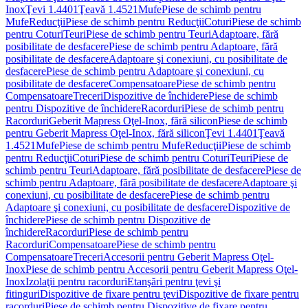
Inox
Ţevi 1.4401
Ţeavă 1.4521
Mufe
Piese de schimb pentru
Mufe
Reducţii
Piese de schimb pentru Reducţii
Coturi
Piese de schimb
pentru Coturi
Teuri
Piese de schimb pentru Teuri
Adaptoare, fără
posibilitate de desfacere
Piese de schimb pentru Adaptoare, fără
posibilitate de desfacere
Adaptoare şi conexiuni, cu posibilitate de
desfacere
Piese de schimb pentru Adaptoare şi conexiuni, cu
posibilitate de desfacere
Compensatoare
Piese de schimb pentru
Compensatoare
Treceri
Dispozitive de închidere
Piese de schimb
pentru Dispozitive de închidere
Racorduri
Piese de schimb pentru
Racorduri
Geberit Mapress Oţel-Inox, fără silicon
Piese de schimb
pentru Geberit Mapress Oţel-Inox, fără silicon
Ţevi 1.4401
Ţeavă
1.4521
Mufe
Piese de schimb pentru Mufe
Reducţii
Piese de schimb
pentru Reducţii
Coturi
Piese de schimb pentru Coturi
Teuri
Piese de
schimb pentru Teuri
Adaptoare, fără posibilitate de desfacere
Piese de
schimb pentru Adaptoare, fără posibilitate de desfacere
Adaptoare şi
conexiuni, cu posibilitate de desfacere
Piese de schimb pentru
Adaptoare şi conexiuni, cu posibilitate de desfacere
Dispozitive de
închidere
Piese de schimb pentru Dispozitive de
închidere
Racorduri
Piese de schimb pentru
Racorduri
Compensatoare
Piese de schimb pentru
Compensatoare
Treceri
Accesorii pentru Geberit Mapress Oţel-
Inox
Piese de schimb pentru Accesorii pentru Geberit Mapress Oţel-
Inox
Izolaţii pentru racorduri
Etanşări pentru ţevi şi
fitinguri
Dispozitive de fixare pentru ţevi
Dispozitive de fixare pentru
racorduri
Piese de schimb pentru Dispozitive de fixare pentru