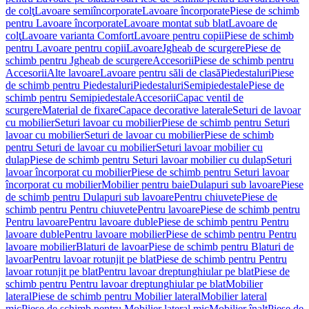
de colţ
Lavoare semiîncorporate
Lavoare încorporate
Piese de schimb
pentru Lavoare încorporate
Lavoare montat sub blat
Lavoare de
colţ
Lavoare varianta Comfort
Lavoare pentru copii
Piese de schimb
pentru Lavoare pentru copii
Lavoare
Jgheab de scurgere
Piese de
schimb pentru Jgheab de scurgere
Accesorii
Piese de schimb pentru
Accesorii
Alte lavoare
Lavoare pentru săli de clasă
Piedestaluri
Piese
de schimb pentru Piedestaluri
Piedestaluri
Semipiedestale
Piese de
schimb pentru Semipiedestale
Accesorii
Capac ventil de
scurgere
Material de fixare
Capace decorative laterale
Seturi de lavoar
cu mobilier
Seturi lavoar cu mobilier
Piese de schimb pentru Seturi
lavoar cu mobilier
Seturi de lavoar cu mobilier
Piese de schimb
pentru Seturi de lavoar cu mobilier
Seturi lavoar mobilier cu
dulap
Piese de schimb pentru Seturi lavoar mobilier cu dulap
Seturi
lavoar încorporat cu mobilier
Piese de schimb pentru Seturi lavoar
încorporat cu mobilier
Mobilier pentru baie
Dulapuri sub lavoare
Piese
de schimb pentru Dulapuri sub lavoare
Pentru chiuvete
Piese de
schimb pentru Pentru chiuvete
Pentru lavoare
Piese de schimb pentru
Pentru lavoare
Pentru lavoare duble
Piese de schimb pentru Pentru
lavoare duble
Pentru lavoare mobilier
Piese de schimb pentru Pentru
lavoare mobilier
Blaturi de lavoar
Piese de schimb pentru Blaturi de
lavoar
Pentru lavoar rotunjit pe blat
Piese de schimb pentru Pentru
lavoar rotunjit pe blat
Pentru lavoar dreptunghiular pe blat
Piese de
schimb pentru Pentru lavoar dreptunghiular pe blat
Mobilier
lateral
Piese de schimb pentru Mobilier lateral
Mobilier lateral
mic
Piese de schimb pentru Mobilier lateral mic
Mobilier înalt
Piese de