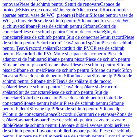
renovare
Piese de schimb pentru Seturi de renovare
Capace de
protecţie
Sisteme de comandă integrate
Alte accesorii
Racorduri de
aparate pentru vase de WC, pisoare şi bideuri
Sifoane pentru vase de
WC şi chiuvete
Piese de schimb pentru Sifoane pentru vase de WC
şi chiuvete
Sifoane
Piese de schimb pentru Sifoane
Coturi de
conectare
Piese de schimb pentru Coturi de conectare
Ştuţ de
conectare
Piese de schimb pentru Ştuţ de conectare
Seturi racord
Piese
de schimb pentru Seturi racord
Ţeavă racord spălare
Piese de schimb
pentru Ţeavă racord spălare
Racorduri din PVC
Piese de schimb
pentru Racorduri din PVC
Mufe şi capace de acoperire
Piese de
adaptor şi de îmbinare
Sifoane pentru pisoar
Piese de schimb pentru
Sifoane pentru pisoar
Sifoane pisoar
Piese de schimb pentru Sifoane
pisoar
Sifoane cu melc
Piese de schimb pentru Sifoane cu melc
Sifon
încastrat
Piese de schimb pentru Sifon încastrat
Sifoane tip P
Piese de
schimb pentru Sifoane tip P
Ţeavă de spălare şi de racord
spălare
Piese de schimb pentru Ţeavă de spălare şi de racord
spălare
Ştuţ de conectare
Piese de schimb pentru Ştuţ de
conectare
Coturi de conectare
Piese de schimb pentru Coturi de
conectare
Sifoane pentru bideuri
Piese de schimb pentru Sifoane
pentru bideuri
Sifoane tip P
Piese de schimb pentru Sifoane tip
P
Coturi de conectare
Capace
Racorduri
Garnituri de etanşare
Zona de
spălare
Lavoare
Lavoare
Piese de schimb pentru Lavoare
Lavoare
duble
Piese de schimb pentru Lavoare duble
Lavoare mobilier
Piese
de schimb pentru Lavoare mobilier
Lavoare pe blat
Piese de schimb
pentru Lavoare pe blat
Lavoar
Piese de schimb pentru Lavoar
Lavoar