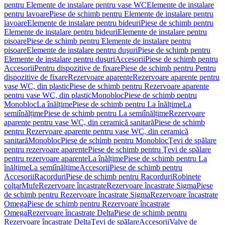
pentru Elemente de instalare pentru vase WC
Elemente de instalare
pentru lavoare
Piese de schimb pentru Elemente de instalare pentru
lavoare
Elemente de instalare pentru bideuri
Piese de schimb pentru
Elemente de instalare pentru bideuri
Elemente de instalare pentru
pisoare
Piese de schimb pentru Elemente de instalare pentru
pisoare
Elemente de instalare pentru duşuri
Piese de schimb pentru
Elemente de instalare pentru duşuri
Accesorii
Piese de schimb pentru
Accesorii
Pentru dispozitive de fixare
Piese de schimb pentru Pentru
dispozitive de fixare
Rezervoare aparente
Rezervoare aparente pentru
vase WC, din plastic
Piese de schimb pentru Rezervoare aparente
pentru vase WC, din plastic
Monobloc
Piese de schimb pentru
Monobloc
La înălțime
Piese de schimb pentru La înălțime
La
semiînălțime
Piese de schimb pentru La semiînălțime
Rezervoare
aparente pentru vase WC, din ceramică sanitară
Piese de schimb
pentru Rezervoare aparente pentru vase WC, din ceramică
sanitară
Monobloc
Piese de schimb pentru Monobloc
Ţevi de spălare
pentru rezervoare aparente
Piese de schimb pentru Ţevi de spălare
pentru rezervoare aparente
La înălțime
Piese de schimb pentru La
înălțime
La semiînălțime
Accesorii
Piese de schimb pentru
Accesorii
Racorduri
Piese de schimb pentru Racorduri
Robinete
colţar
Mufe
Rezervoare încastrate
Rezervoare încastrate Sigma
Piese
de schimb pentru Rezervoare încastrate Sigma
Rezervoare încastrate
Omega
Piese de schimb pentru Rezervoare încastrate
Omega
Rezervoare încastrate Delta
Piese de schimb pentru
Rezervoare încastrate Delta
Ţevi de spălare
Accesorii
Valve de