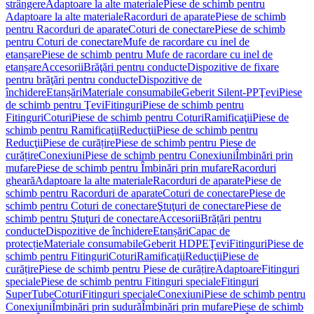
strângere
Adaptoare la alte materiale
Piese de schimb pentru
Adaptoare la alte materiale
Racorduri de aparate
Piese de schimb
pentru Racorduri de aparate
Coturi de conectare
Piese de schimb
pentru Coturi de conectare
Mufe de racordare cu inel de
etanșare
Piese de schimb pentru Mufe de racordare cu inel de
etanșare
Accesorii
Brăţări pentru conducte
Dispozitive de fixare
pentru brăţări pentru conducte
Dispozitive de
închidere
Etanșări
Materiale consumabile
Geberit Silent-PP
Ţevi
Piese
de schimb pentru Ţevi
Fitinguri
Piese de schimb pentru
Fitinguri
Coturi
Piese de schimb pentru Coturi
Ramificaţii
Piese de
schimb pentru Ramificaţii
Reducţii
Piese de schimb pentru
Reducţii
Piese de curățire
Piese de schimb pentru Piese de
curățire
Conexiuni
Piese de schimb pentru Conexiuni
Îmbinări prin
mufare
Piese de schimb pentru Îmbinări prin mufare
Racorduri
gheară
Adaptoare la alte materiale
Racorduri de aparate
Piese de
schimb pentru Racorduri de aparate
Coturi de conectare
Piese de
schimb pentru Coturi de conectare
Ştuţuri de conectare
Piese de
schimb pentru Ştuţuri de conectare
Accesorii
Brățări pentru
conducte
Dispozitive de închidere
Etanșări
Capac de
protecție
Materiale consumabile
Geberit HDPE
Ţevi
Fitinguri
Piese de
schimb pentru Fitinguri
Coturi
Ramificaţii
Reducţii
Piese de
curățire
Piese de schimb pentru Piese de curățire
Adaptoare
Fitinguri
speciale
Piese de schimb pentru Fitinguri speciale
Fitinguri
SuperTube
Coturi
Fitinguri speciale
Conexiuni
Piese de schimb pentru
Conexiuni
Îmbinări prin sudură
Îmbinări prin mufare
Piese de schimb