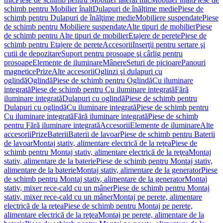
schimb pentru Mobilier înalt
Dulapuri de înălţime medie
Piese de
schimb pentru Dulapuri de înălţime medie
Mobiliere suspendate
Piese
de schimb pentru Mobiliere suspendate
Alte tipuri de mobilier
Piese
de schimb pentru Alte tipuri de mobilier
Etajere de perete
Piese de
schimb pentru Etajere de perete
Accesorii
Inserţii pentru sertare şi
cutii de depozitare
Suport pentru prosoape şi cârlig pentru
prosoape
Elemente de iluminare
Mânere
Seturi de picioare
Panouri
magnetice
Prize
Alte accesorii
Oglinzi şi dulapuri cu
oglindă
Oglindă
Piese de schimb pentru Oglindă
Cu iluminare
integrată
Piese de schimb pentru Cu iluminare integrată
Fără
iluminare integrată
Dulapuri cu oglindă
Piese de schimb pentru
Dulapuri cu oglindă
Cu iluminare integrată
Piese de schimb pentru
Cu iluminare integrată
Fără iluminare integrată
Piese de schimb
pentru Fără iluminare integrată
Accesorii
Elemente de iluminare
Alte
accesorii
Prize
Baterii
Baterii de lavoar
Piese de schimb pentru Baterii
de lavoar
Montaj stativ, alimentare electrică de la reţea
Piese de
schimb pentru Montaj stativ, alimentare electrică de la reţea
Montaj
stativ, alimentare de la baterie
Piese de schimb pentru Montaj stativ,
alimentare de la baterie
Montaj stativ, alimentare de la generator
Piese
de schimb pentru Montaj stativ, alimentare de la generator
Montaj
stativ, mixer rece-cald cu un mâner
Piese de schimb pentru Montaj
stativ, mixer rece-cald cu un mâner
Montaj pe perete, alimentare
electrică de la reţea
Piese de schimb pentru Montaj pe perete,
alimentare electrică de la reţea
Montaj pe perete, alimentare de la