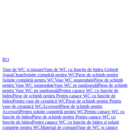
RO
Vase de WC şi pisoare
Vase de WC cu funcţie de bideu Geberit
AquaClean
Soluţie completă pentru WC
Piese de schimb pentru
Soluţie completă pentru WC
Vase WC suspendate
Piese de schimb
pentru Vase WC suspendate
Vase WC pe pardoseală
Piese de schimb
pentru Vase WC pe pardoseală
Pentru capace WC cu funcţie de
bideu
Piese de schimb pentru Pentru capace WC cu funcţie de
bideu
Pentru vase de ceramică WC
Piese de schimb pentru Pentru
vase de ceramică WC
Accesorii
Piese de schimb pentru
Accesorii
Pentru soluţie completă pentru WC
Pentru capace WC cu
funcţie de bideu
Piese de schimb pentru Pentru capace WC cu
funcţie de bideu
Pentru capace WC cu funcţie de bideu şi soluţii
complete pentru WC
Material de consum
Vase de WC şi capace