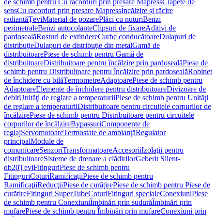
de schimb pentru Cu racorduri prin presare Mapress
Clapete de
sens
Cu racorduri prin presare Mapress
Încălzire și răcire
radiantă
Ţevi
Material de pozare
Plăci cu nuturi
Benzi
perimetrale
Benzi autocolante
Clipsuri de fixare
Aditivi de
pardoseală
Rosturi de extindere
Curbe conducătoare
Dulapuri de
distribuţie
Dulapuri de distribuţie din metal
Gamă de
distribuitoare
Piese de schimb pentru Gamă de
distribuitoare
Distribuitoare pentru încălzire prin pardoseală
Piese de
schimb pentru Distribuitoare pentru încălzire prin pardoseală
Robinet
de închidere cu bilă
Termometre
Adaptoare
Piese de schimb pentru
Adaptoare
Elemente de închidere pentru distribuitoare
Divizoare de
debit
Unităţi de reglare a temperaturii
Piese de schimb pentru Unităţi
de reglare a temperaturii
Distribuitoare pentru circuitele corpurilor de
încălzire
Piese de schimb pentru Distribuitoare pentru circuitele
corpurilor de încălzire
Bypassuri
Componente de
reglaj
Servomotoare
Termostate de ambianţă
Regulator
principal
Module de
comunicare
Senzori
Transformatoare
Accesorii
Izolaţii pentru
distribuitoare
Sisteme de drenare a clădirilor
Geberit Silent-
db20
Ţevi
Fitinguri
Piese de schimb pentru
Fitinguri
Coturi
Ramificaţii
Piese de schimb pentru
Ramificaţii
Reducţii
Piese de curățire
Piese de schimb pentru Piese de
curățire
Fitinguri SuperTube
Coturi
Fitinguri speciale
Conexiuni
Piese
de schimb pentru Conexiuni
Îmbinări prin sudură
Îmbinări prin
mufare
Piese de schimb pentru Îmbinări prin mufare
Conexiuni prin