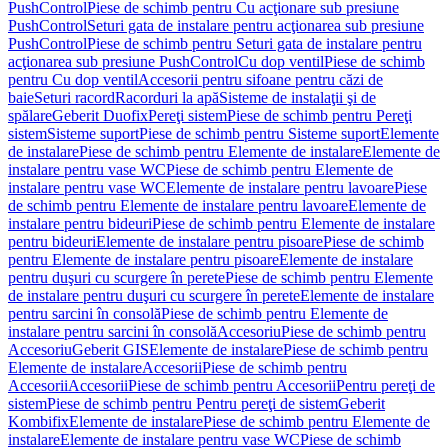
PushControl
Piese de schimb pentru Cu acţionare sub presiune
PushControl
Seturi gata de instalare pentru acţionarea sub presiune
PushControl
Piese de schimb pentru Seturi gata de instalare pentru
acţionarea sub presiune PushControl
Cu dop ventil
Piese de schimb
pentru Cu dop ventil
Accesorii pentru sifoane pentru căzi de
baie
Seturi racord
Racorduri la apă
Sisteme de instalaţii şi de
spălare
Geberit Duofix
Pereţi sistem
Piese de schimb pentru Pereţi
sistem
Sisteme suport
Piese de schimb pentru Sisteme suport
Elemente
de instalare
Piese de schimb pentru Elemente de instalare
Elemente de
instalare pentru vase WC
Piese de schimb pentru Elemente de
instalare pentru vase WC
Elemente de instalare pentru lavoare
Piese
de schimb pentru Elemente de instalare pentru lavoare
Elemente de
instalare pentru bideuri
Piese de schimb pentru Elemente de instalare
pentru bideuri
Elemente de instalare pentru pisoare
Piese de schimb
pentru Elemente de instalare pentru pisoare
Elemente de instalare
pentru duşuri cu scurgere în perete
Piese de schimb pentru Elemente
de instalare pentru duşuri cu scurgere în perete
Elemente de instalare
pentru sarcini în consolă
Piese de schimb pentru Elemente de
instalare pentru sarcini în consolă
Accesoriu
Piese de schimb pentru
Accesoriu
Geberit GIS
Elemente de instalare
Piese de schimb pentru
Elemente de instalare
Accesorii
Piese de schimb pentru
Accesorii
Accesorii
Piese de schimb pentru Accesorii
Pentru pereţi de
sistem
Piese de schimb pentru Pentru pereţi de sistem
Geberit
Kombifix
Elemente de instalare
Piese de schimb pentru Elemente de
instalare
Elemente de instalare pentru vase WC
Piese de schimb