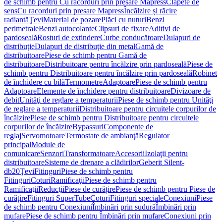
de schimb pentru Cu racorduri prin presare Mapress
Clapete de
sens
Cu racorduri prin presare Mapress
Încălzire și răcire
radiantă
Ţevi
Material de pozare
Plăci cu nuturi
Benzi
perimetrale
Benzi autocolante
Clipsuri de fixare
Aditivi de
pardoseală
Rosturi de extindere
Curbe conducătoare
Dulapuri de
distribuţie
Dulapuri de distribuţie din metal
Gamă de
distribuitoare
Piese de schimb pentru Gamă de
distribuitoare
Distribuitoare pentru încălzire prin pardoseală
Piese de
schimb pentru Distribuitoare pentru încălzire prin pardoseală
Robinet
de închidere cu bilă
Termometre
Adaptoare
Piese de schimb pentru
Adaptoare
Elemente de închidere pentru distribuitoare
Divizoare de
debit
Unităţi de reglare a temperaturii
Piese de schimb pentru Unităţi
de reglare a temperaturii
Distribuitoare pentru circuitele corpurilor de
încălzire
Piese de schimb pentru Distribuitoare pentru circuitele
corpurilor de încălzire
Bypassuri
Componente de
reglaj
Servomotoare
Termostate de ambianţă
Regulator
principal
Module de
comunicare
Senzori
Transformatoare
Accesorii
Izolaţii pentru
distribuitoare
Sisteme de drenare a clădirilor
Geberit Silent-
db20
Ţevi
Fitinguri
Piese de schimb pentru
Fitinguri
Coturi
Ramificaţii
Piese de schimb pentru
Ramificaţii
Reducţii
Piese de curățire
Piese de schimb pentru Piese de
curățire
Fitinguri SuperTube
Coturi
Fitinguri speciale
Conexiuni
Piese
de schimb pentru Conexiuni
Îmbinări prin sudură
Îmbinări prin
mufare
Piese de schimb pentru Îmbinări prin mufare
Conexiuni prin