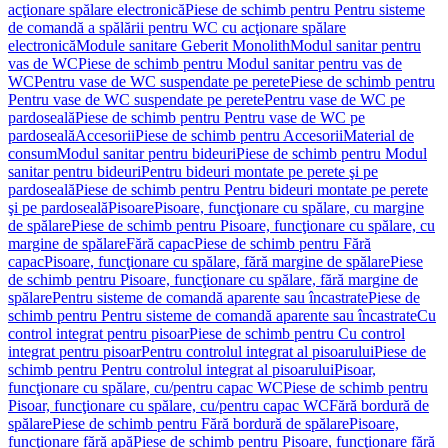
acţionare spălare electronică
Piese de schimb pentru Pentru sisteme
de comandă a spălării pentru WC cu acţionare spălare
electronică
Module sanitare Geberit Monolith
Modul sanitar pentru
vas de WC
Piese de schimb pentru Modul sanitar pentru vas de
WC
Pentru vase de WC suspendate pe perete
Piese de schimb pentru
Pentru vase de WC suspendate pe perete
Pentru vase de WC pe
pardoseală
Piese de schimb pentru Pentru vase de WC pe
pardoseală
Accesorii
Piese de schimb pentru Accesorii
Material de
consum
Modul sanitar pentru bideuri
Piese de schimb pentru Modul
sanitar pentru bideuri
Pentru bideuri montate pe perete şi pe
pardoseală
Piese de schimb pentru Pentru bideuri montate pe perete
şi pe pardoseală
Pisoare
Pisoare, funcţionare cu spălare, cu margine
de spălare
Piese de schimb pentru Pisoare, funcţionare cu spălare, cu
margine de spălare
Fără capac
Piese de schimb pentru Fără
capac
Pisoare, funcţionare cu spălare, fără margine de spălare
Piese
de schimb pentru Pisoare, funcţionare cu spălare, fără margine de
spălare
Pentru sisteme de comandă aparente sau încastrate
Piese de
schimb pentru Pentru sisteme de comandă aparente sau încastrate
Cu
control integrat pentru pisoar
Piese de schimb pentru Cu control
integrat pentru pisoar
Pentru controlul integrat al pisoarului
Piese de
schimb pentru Pentru controlul integrat al pisoarului
Pisoar,
funcţionare cu spălare, cu/pentru capac WC
Piese de schimb pentru
Pisoar, funcţionare cu spălare, cu/pentru capac WC
Fără bordură de
spălare
Piese de schimb pentru Fără bordură de spălare
Pisoare,
funcţionare fără apă
Piese de schimb pentru Pisoare, funcţionare fără