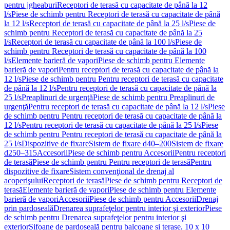
pentru jgheaburi
Receptori de terasă cu capacitate de până la 12
l/s
Piese de schimb pentru Receptori de terasă cu capacitate de până
la 12 l/s
Receptori de terasă cu capacitate de până la 25 l/s
Piese de
schimb pentru Receptori de terasă cu capacitate de până la 25
l/s
Receptori de terasă cu capacitate de până la 100 l/s
Piese de
schimb pentru Receptori de terasă cu capacitate de până la 100
l/s
Elemente barieră de vapori
Piese de schimb pentru Elemente
barieră de vapori
Pentru receptori de terasă cu capacitate de până la
12 l/s
Piese de schimb pentru Pentru receptori de terasă cu capacitate
de până la 12 l/s
Pentru receptori de terasă cu capacitate de până la
25 l/s
Preaplinuri de urgenţă
Piese de schimb pentru Preaplinuri de
urgenţă
Pentru receptori de terasă cu capacitate de până la 12 l/s
Piese
de schimb pentru Pentru receptori de terasă cu capacitate de până la
12 l/s
Pentru receptori de terasă cu capacitate de până la 25 l/s
Piese
de schimb pentru Pentru receptori de terasă cu capacitate de până la
25 l/s
Dispozitive de fixare
Sistem de fixare d40–200
Sistem de fixare
d250–315
Accesorii
Piese de schimb pentru Accesorii
Pentru receptori
de terasă
Piese de schimb pentru Pentru receptori de terasă
Pentru
dispozitive de fixare
Sistem convenţional de drenaj al
acoperişului
Receptori de terasă
Piese de schimb pentru Receptori de
terasă
Elemente barieră de vapori
Piese de schimb pentru Elemente
barieră de vapori
Accesorii
Piese de schimb pentru Accesorii
Drenaj
prin pardoseală
Drenarea suprafeţelor pentru interior şi exterior
Piese
de schimb pentru Drenarea suprafeţelor pentru interior şi
exterior
Sifoane de pardoseală pentru balcoane și terase, 10 x 10