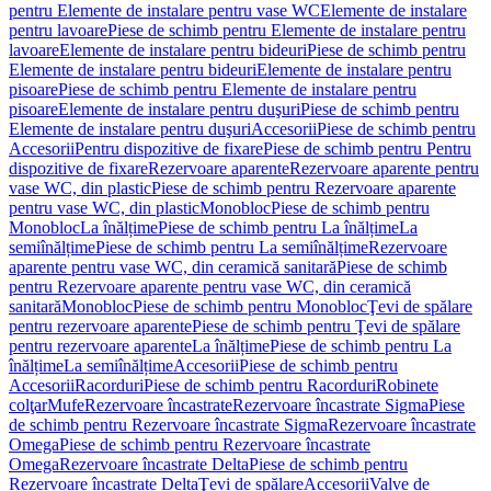
pentru Elemente de instalare pentru vase WC
Elemente de instalare
pentru lavoare
Piese de schimb pentru Elemente de instalare pentru
lavoare
Elemente de instalare pentru bideuri
Piese de schimb pentru
Elemente de instalare pentru bideuri
Elemente de instalare pentru
pisoare
Piese de schimb pentru Elemente de instalare pentru
pisoare
Elemente de instalare pentru duşuri
Piese de schimb pentru
Elemente de instalare pentru duşuri
Accesorii
Piese de schimb pentru
Accesorii
Pentru dispozitive de fixare
Piese de schimb pentru Pentru
dispozitive de fixare
Rezervoare aparente
Rezervoare aparente pentru
vase WC, din plastic
Piese de schimb pentru Rezervoare aparente
pentru vase WC, din plastic
Monobloc
Piese de schimb pentru
Monobloc
La înălțime
Piese de schimb pentru La înălțime
La
semiînălțime
Piese de schimb pentru La semiînălțime
Rezervoare
aparente pentru vase WC, din ceramică sanitară
Piese de schimb
pentru Rezervoare aparente pentru vase WC, din ceramică
sanitară
Monobloc
Piese de schimb pentru Monobloc
Ţevi de spălare
pentru rezervoare aparente
Piese de schimb pentru Ţevi de spălare
pentru rezervoare aparente
La înălțime
Piese de schimb pentru La
înălțime
La semiînălțime
Accesorii
Piese de schimb pentru
Accesorii
Racorduri
Piese de schimb pentru Racorduri
Robinete
colţar
Mufe
Rezervoare încastrate
Rezervoare încastrate Sigma
Piese
de schimb pentru Rezervoare încastrate Sigma
Rezervoare încastrate
Omega
Piese de schimb pentru Rezervoare încastrate
Omega
Rezervoare încastrate Delta
Piese de schimb pentru
Rezervoare încastrate Delta
Ţevi de spălare
Accesorii
Valve de