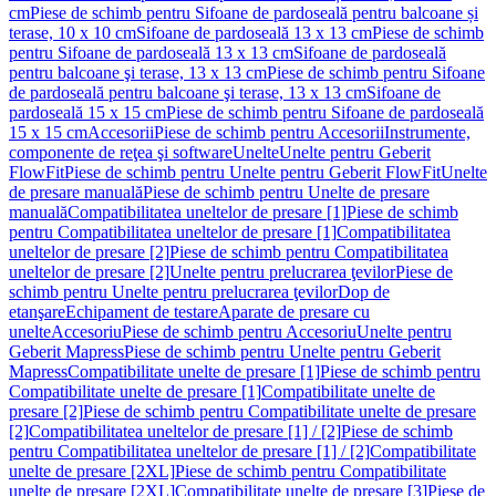
cm
Piese de schimb pentru Sifoane de pardoseală pentru balcoane și
terase, 10 x 10 cm
Sifoane de pardoseală 13 x 13 cm
Piese de schimb
pentru Sifoane de pardoseală 13 x 13 cm
Sifoane de pardoseală
pentru balcoane şi terase, 13 x 13 cm
Piese de schimb pentru Sifoane
de pardoseală pentru balcoane şi terase, 13 x 13 cm
Sifoane de
pardoseală 15 x 15 cm
Piese de schimb pentru Sifoane de pardoseală
15 x 15 cm
Accesorii
Piese de schimb pentru Accesorii
Instrumente,
componente de reţea şi software
Unelte
Unelte pentru Geberit
FlowFit
Piese de schimb pentru Unelte pentru Geberit FlowFit
Unelte
de presare manuală
Piese de schimb pentru Unelte de presare
manuală
Compatibilitatea uneltelor de presare [1]
Piese de schimb
pentru Compatibilitatea uneltelor de presare [1]
Compatibilitatea
uneltelor de presare [2]
Piese de schimb pentru Compatibilitatea
uneltelor de presare [2]
Unelte pentru prelucrarea ţevilor
Piese de
schimb pentru Unelte pentru prelucrarea ţevilor
Dop de
etanşare
Echipament de testare
Aparate de presare cu
unelte
Accesoriu
Piese de schimb pentru Accesoriu
Unelte pentru
Geberit Mapress
Piese de schimb pentru Unelte pentru Geberit
Mapress
Compatibilitate unelte de presare [1]
Piese de schimb pentru
Compatibilitate unelte de presare [1]
Compatibilitate unelte de
presare [2]
Piese de schimb pentru Compatibilitate unelte de presare
[2]
Compatibilitatea uneltelor de presare [1] / [2]
Piese de schimb
pentru Compatibilitatea uneltelor de presare [1] / [2]
Compatibilitate
unelte de presare [2XL]
Piese de schimb pentru Compatibilitate
unelte de presare [2XL]
Compatibilitate unelte de presare [3]
Piese de