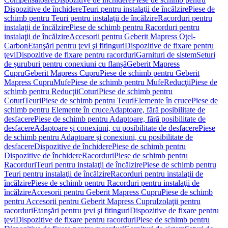
Dispozitive de închidere
Teuri pentru instalaţii de încălzire
Piese de
schimb pentru Teuri pentru instalaţii de încălzire
Racorduri pentru
instalaţii de încălzire
Piese de schimb pentru Racorduri pentru
instalaţii de încălzire
Accesorii pentru Geberit Mapress Oţel-
Carbon
Etanşări pentru ţevi şi fitinguri
Dispozitive de fixare pentru
ţevi
Dispozitive de fixare pentru racorduri
Garnituri de sistem
Seturi
de șuruburi pentru conexiuni cu flanșă
Geberit Mapress
Cupru
Geberit Mapress Cupru
Piese de schimb pentru Geberit
Mapress Cupru
Mufe
Piese de schimb pentru Mufe
Reducţii
Piese de
schimb pentru Reducţii
Coturi
Piese de schimb pentru
Coturi
Teuri
Piese de schimb pentru Teuri
Elemente în cruce
Piese de
schimb pentru Elemente în cruce
Adaptoare, fără posibilitate de
desfacere
Piese de schimb pentru Adaptoare, fără posibilitate de
desfacere
Adaptoare şi conexiuni, cu posibilitate de desfacere
Piese
de schimb pentru Adaptoare şi conexiuni, cu posibilitate de
desfacere
Dispozitive de închidere
Piese de schimb pentru
Dispozitive de închidere
Racorduri
Piese de schimb pentru
Racorduri
Teuri pentru instalaţii de încălzire
Piese de schimb pentru
Teuri pentru instalaţii de încălzire
Racorduri pentru instalaţii de
încălzire
Piese de schimb pentru Racorduri pentru instalaţii de
încălzire
Accesorii pentru Geberit Mapress Cupru
Piese de schimb
pentru Accesorii pentru Geberit Mapress Cupru
Izolaţii pentru
racorduri
Etanşări pentru ţevi şi fitinguri
Dispozitive de fixare pentru
ţevi
Dispozitive de fixare pentru racorduri
Piese de schimb pentru