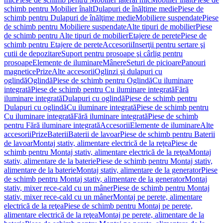
schimb pentru Mobilier înalt
Dulapuri de înălţime medie
Piese de
schimb pentru Dulapuri de înălţime medie
Mobiliere suspendate
Piese
de schimb pentru Mobiliere suspendate
Alte tipuri de mobilier
Piese
de schimb pentru Alte tipuri de mobilier
Etajere de perete
Piese de
schimb pentru Etajere de perete
Accesorii
Inserţii pentru sertare şi
cutii de depozitare
Suport pentru prosoape şi cârlig pentru
prosoape
Elemente de iluminare
Mânere
Seturi de picioare
Panouri
magnetice
Prize
Alte accesorii
Oglinzi şi dulapuri cu
oglindă
Oglindă
Piese de schimb pentru Oglindă
Cu iluminare
integrată
Piese de schimb pentru Cu iluminare integrată
Fără
iluminare integrată
Dulapuri cu oglindă
Piese de schimb pentru
Dulapuri cu oglindă
Cu iluminare integrată
Piese de schimb pentru
Cu iluminare integrată
Fără iluminare integrată
Piese de schimb
pentru Fără iluminare integrată
Accesorii
Elemente de iluminare
Alte
accesorii
Prize
Baterii
Baterii de lavoar
Piese de schimb pentru Baterii
de lavoar
Montaj stativ, alimentare electrică de la reţea
Piese de
schimb pentru Montaj stativ, alimentare electrică de la reţea
Montaj
stativ, alimentare de la baterie
Piese de schimb pentru Montaj stativ,
alimentare de la baterie
Montaj stativ, alimentare de la generator
Piese
de schimb pentru Montaj stativ, alimentare de la generator
Montaj
stativ, mixer rece-cald cu un mâner
Piese de schimb pentru Montaj
stativ, mixer rece-cald cu un mâner
Montaj pe perete, alimentare
electrică de la reţea
Piese de schimb pentru Montaj pe perete,
alimentare electrică de la reţea
Montaj pe perete, alimentare de la