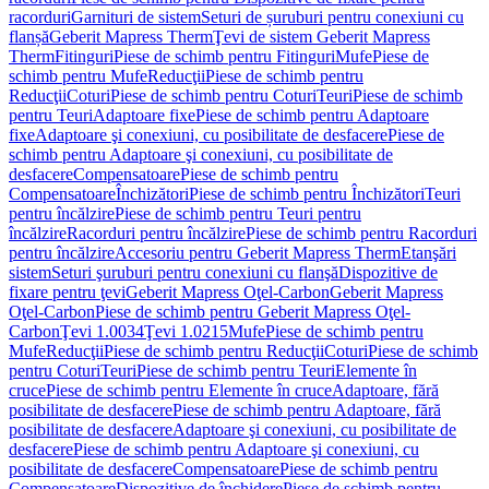
racorduri
Garnituri de sistem
Seturi de șuruburi pentru conexiuni cu
flanșă
Geberit Mapress Therm
Ţevi de sistem Geberit Mapress
Therm
Fitinguri
Piese de schimb pentru Fitinguri
Mufe
Piese de
schimb pentru Mufe
Reducţii
Piese de schimb pentru
Reducţii
Coturi
Piese de schimb pentru Coturi
Teuri
Piese de schimb
pentru Teuri
Adaptoare fixe
Piese de schimb pentru Adaptoare
fixe
Adaptoare şi conexiuni, cu posibilitate de desfacere
Piese de
schimb pentru Adaptoare şi conexiuni, cu posibilitate de
desfacere
Compensatoare
Piese de schimb pentru
Compensatoare
Închizători
Piese de schimb pentru Închizători
Teuri
pentru încălzire
Piese de schimb pentru Teuri pentru
încălzire
Racorduri pentru încălzire
Piese de schimb pentru Racorduri
pentru încălzire
Accesoriu pentru Geberit Mapress Therm
Etanşări
sistem
Seturi şuruburi pentru conexiuni cu flanşă
Dispozitive de
fixare pentru ţevi
Geberit Mapress Oţel-Carbon
Geberit Mapress
Oţel-Carbon
Piese de schimb pentru Geberit Mapress Oţel-
Carbon
Ţevi 1.0034
Ţevi 1.0215
Mufe
Piese de schimb pentru
Mufe
Reducţii
Piese de schimb pentru Reducţii
Coturi
Piese de schimb
pentru Coturi
Teuri
Piese de schimb pentru Teuri
Elemente în
cruce
Piese de schimb pentru Elemente în cruce
Adaptoare, fără
posibilitate de desfacere
Piese de schimb pentru Adaptoare, fără
posibilitate de desfacere
Adaptoare şi conexiuni, cu posibilitate de
desfacere
Piese de schimb pentru Adaptoare şi conexiuni, cu
posibilitate de desfacere
Compensatoare
Piese de schimb pentru
Compensatoare
Dispozitive de închidere
Piese de schimb pentru