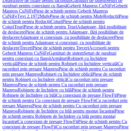
Dispozitive de fixare pentru racorduri
Garnituri de sistem
Seturi de
șuruburi pentru conexiuni cu flanșă
Geberit Mapress CuNiFe
Geberit
Mapress CuNiFe
Piese de schimb pentru Geberit Mapress
CuNiFe
Ţevi 2.1972
Mufe
Piese de schimb pentru Mufe
Reducţii
Piese
de schimb pentru Reducţii
Coturi
Piese de schimb pentru
Coturi
Teuri
Piese de schimb pentru Teuri
Adaptoare, fără posibilitate
de desfacere
Piese de schimb pentru Adaptoare, fără posibilitate de
desfacere
Adaptoare şi conexiuni, cu posibilitate de desfacere
Piese
de schimb pentru Adaptoare şi conexiuni, cu posibilitate de
desfacere
Treceri
Piese de schimb pentru Treceri
Accesorii pentru
Geberit Mapress CuNiFe
Garnituri de sistem
Seturi de șuruburi
pentru conexiuni cu flanșă
Armături
Robineți cu închidere
verticală
Piese de schimb pentru Robineți cu închidere verticală
Cu
racorduri prin presare Mapress
Piese de schimb pentru Cu racorduri
prin presare Mapress
Robineți cu închidere oblică
Piese de schimb
pentru Robineți cu închidere oblică
Cu racorduri prin presare
Mapress
Piese de schimb pentru Cu racorduri prin presare
Mapress
Robinete de închidere cu bilă
Piese de schimb pentru
Robinete de închidere cu bilă
Cu conexiuni de presare FlowFit
Piese
de schimb pentru Cu conexiuni de presare FlowFit
Cu racorduri prin
presare Mapress
Piese de schimb pentru Cu racorduri prin presare
Mapress
Robinete de închidere cu bilă pentru montaj încastrat
Piese
de schimb pentru Robinete de închidere cu bilă pentru montaj
încastrat
Cu conexiuni de presare FlowFit
Piese de schimb pentru Cu
conexiuni de presare FlowFit
Cu racorduri prin presare Mapress
Piese