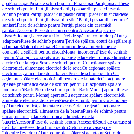
apă
Fără capac
Piese de schimb pentru Fără capac
Partiţii pisoar
Piese
de schimb pentru Partiţii pisoar
Partiţii pisoar din plastic
Piese de
schimb pentru Partiţii pisoar din plastic
Partiţii pisoar din sticlă
Piese
de schimb pentru Partiţii pisoar din sticlă
Partiţii pisoar din ceramică
sanitară
Piese de schimb pentru Partiţii pisoar din ceramică
sanitară
Accesorii
Piese de schimb pentru Accesorii
Capac de
pisoar
Sifoane şi accesoriu sifon
Ţevi de spălare, coturi de spălare şi
adaptoare
Piese de schimb pentru Ţevi de spălare, coturi de spălare şi
adaptoare
Material de fixare
Distribuitor de spălare
Sisteme de
comandă a spălării pentru pisoar
Montaj încorporat
Piese de schimb
pentru Montaj încorporat
Cu acţionare spălare electronică, alimentare
electrică de la reţea
Piese de schimb pentru Cu acţionare spălare
electronică, alimentare electrică de la reţea
Cu acţionare spălare
electronică, alimentare de la baterie
Piese de schimb pentru Cu
acţionare spălare electronică, alimentare de la baterie
Cu acţionare
spălare pneumatică
Piese de schimb pentru Cu acţionare spălare
pneumatică
Basic
Piese de schimb pentru Basic
Montaj aparent
Piese
de schimb pentru Montaj aparent
Cu acţionare spălare electronică,
alimentare electrică de la reţea
Piese de schimb pentru Cu acţionare
spălare electronică, alimentare electrică de la reţea
Cu acţionare
spălare electronică, alimentare de la baterie
Piese de schimb pentru
Cu acţionare spălare electronică, alimentare de la
baterie
Accesorii
Piese de schimb pentru Accesorii
Seturi de carcase şi
de înlocuire
Piese de schimb pentru Seturi de carcase şi de
înlocuire
Ţevi de spălare, coturi de spălare şi adaptoare
Seturi de