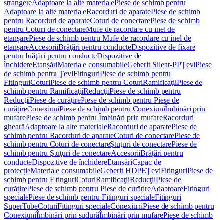
strângere
Adaptoare la alte materiale
Piese de schimb pentru
Adaptoare la alte materiale
Racorduri de aparate
Piese de schimb
pentru Racorduri de aparate
Coturi de conectare
Piese de schimb
pentru Coturi de conectare
Mufe de racordare cu inel de
etanșare
Piese de schimb pentru Mufe de racordare cu inel de
etanșare
Accesorii
Brăţări pentru conducte
Dispozitive de fixare
pentru brăţări pentru conducte
Dispozitive de
închidere
Etanșări
Materiale consumabile
Geberit Silent-PP
Ţevi
Piese
de schimb pentru Ţevi
Fitinguri
Piese de schimb pentru
Fitinguri
Coturi
Piese de schimb pentru Coturi
Ramificaţii
Piese de
schimb pentru Ramificaţii
Reducţii
Piese de schimb pentru
Reducţii
Piese de curățire
Piese de schimb pentru Piese de
curățire
Conexiuni
Piese de schimb pentru Conexiuni
Îmbinări prin
mufare
Piese de schimb pentru Îmbinări prin mufare
Racorduri
gheară
Adaptoare la alte materiale
Racorduri de aparate
Piese de
schimb pentru Racorduri de aparate
Coturi de conectare
Piese de
schimb pentru Coturi de conectare
Ştuţuri de conectare
Piese de
schimb pentru Ştuţuri de conectare
Accesorii
Brățări pentru
conducte
Dispozitive de închidere
Etanșări
Capac de
protecție
Materiale consumabile
Geberit HDPE
Ţevi
Fitinguri
Piese de
schimb pentru Fitinguri
Coturi
Ramificaţii
Reducţii
Piese de
curățire
Piese de schimb pentru Piese de curățire
Adaptoare
Fitinguri
speciale
Piese de schimb pentru Fitinguri speciale
Fitinguri
SuperTube
Coturi
Fitinguri speciale
Conexiuni
Piese de schimb pentru
Conexiuni
Îmbinări prin sudură
Îmbinări prin mufare
Piese de schimb