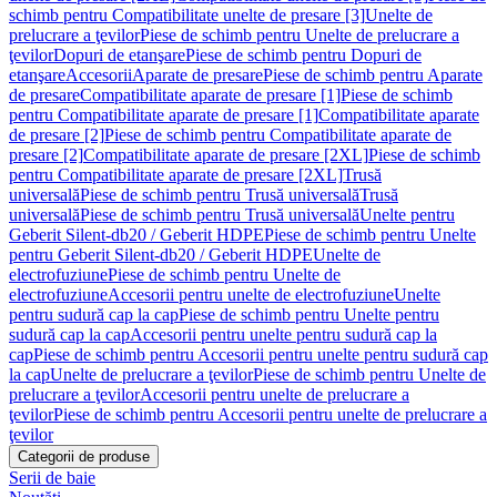
schimb pentru Compatibilitate unelte de presare [3]
Unelte de
prelucrare a ţevilor
Piese de schimb pentru Unelte de prelucrare a
ţevilor
Dopuri de etanşare
Piese de schimb pentru Dopuri de
etanşare
Accesorii
Aparate de presare
Piese de schimb pentru Aparate
de presare
Compatibilitate aparate de presare [1]
Piese de schimb
pentru Compatibilitate aparate de presare [1]
Compatibilitate aparate
de presare [2]
Piese de schimb pentru Compatibilitate aparate de
presare [2]
Compatibilitate aparate de presare [2XL]
Piese de schimb
pentru Compatibilitate aparate de presare [2XL]
Trusă
universală
Piese de schimb pentru Trusă universală
Trusă
universală
Piese de schimb pentru Trusă universală
Unelte pentru
Geberit Silent-db20 / Geberit HDPE
Piese de schimb pentru Unelte
pentru Geberit Silent-db20 / Geberit HDPE
Unelte de
electrofuziune
Piese de schimb pentru Unelte de
electrofuziune
Accesorii pentru unelte de electrofuziune
Unelte
pentru sudură cap la cap
Piese de schimb pentru Unelte pentru
sudură cap la cap
Accesorii pentru unelte pentru sudură cap la
cap
Piese de schimb pentru Accesorii pentru unelte pentru sudură cap
la cap
Unelte de prelucrare a ţevilor
Piese de schimb pentru Unelte de
prelucrare a ţevilor
Accesorii pentru unelte de prelucrare a
ţevilor
Piese de schimb pentru Accesorii pentru unelte de prelucrare a
ţevilor
Categorii de produse
Serii de baie