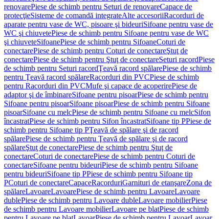
renovare
Piese de schimb pentru Seturi de renovare
Capace de
protecţie
Sisteme de comandă integrate
Alte accesorii
Racorduri de
aparate pentru vase de WC, pisoare şi bideuri
Sifoane pentru vase de
WC şi chiuvete
Piese de schimb pentru Sifoane pentru vase de WC
şi chiuvete
Sifoane
Piese de schimb pentru Sifoane
Coturi de
conectare
Piese de schimb pentru Coturi de conectare
Ştuţ de
conectare
Piese de schimb pentru Ştuţ de conectare
Seturi racord
Piese
de schimb pentru Seturi racord
Ţeavă racord spălare
Piese de schimb
pentru Ţeavă racord spălare
Racorduri din PVC
Piese de schimb
pentru Racorduri din PVC
Mufe şi capace de acoperire
Piese de
adaptor şi de îmbinare
Sifoane pentru pisoar
Piese de schimb pentru
Sifoane pentru pisoar
Sifoane pisoar
Piese de schimb pentru Sifoane
pisoar
Sifoane cu melc
Piese de schimb pentru Sifoane cu melc
Sifon
încastrat
Piese de schimb pentru Sifon încastrat
Sifoane tip P
Piese de
schimb pentru Sifoane tip P
Ţeavă de spălare şi de racord
spălare
Piese de schimb pentru Ţeavă de spălare şi de racord
spălare
Ştuţ de conectare
Piese de schimb pentru Ştuţ de
conectare
Coturi de conectare
Piese de schimb pentru Coturi de
conectare
Sifoane pentru bideuri
Piese de schimb pentru Sifoane
pentru bideuri
Sifoane tip P
Piese de schimb pentru Sifoane tip
P
Coturi de conectare
Capace
Racorduri
Garnituri de etanşare
Zona de
spălare
Lavoare
Lavoare
Piese de schimb pentru Lavoare
Lavoare
duble
Piese de schimb pentru Lavoare duble
Lavoare mobilier
Piese
de schimb pentru Lavoare mobilier
Lavoare pe blat
Piese de schimb
pentru Lavoare pe blat
Lavoar
Piese de schimb pentru Lavoar
Lavoar