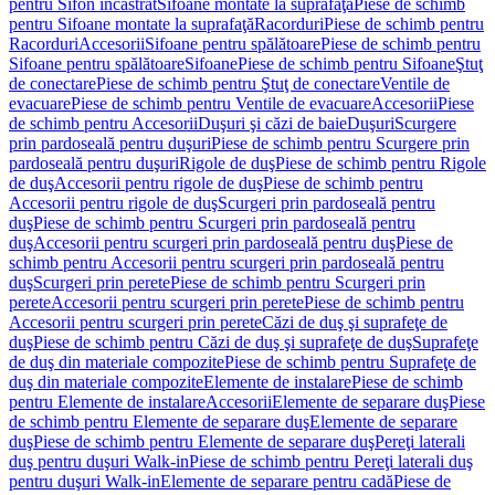
pentru Sifon încastrat
Sifoane montate la suprafaţă
Piese de schimb
pentru Sifoane montate la suprafaţă
Racorduri
Piese de schimb pentru
Racorduri
Accesorii
Sifoane pentru spălătoare
Piese de schimb pentru
Sifoane pentru spălătoare
Sifoane
Piese de schimb pentru Sifoane
Ştuţ
de conectare
Piese de schimb pentru Ştuţ de conectare
Ventile de
evacuare
Piese de schimb pentru Ventile de evacuare
Accesorii
Piese
de schimb pentru Accesorii
Duşuri şi căzi de baie
Duşuri
Scurgere
prin pardoseală pentru duşuri
Piese de schimb pentru Scurgere prin
pardoseală pentru duşuri
Rigole de duş
Piese de schimb pentru Rigole
de duş
Accesorii pentru rigole de duş
Piese de schimb pentru
Accesorii pentru rigole de duş
Scurgeri prin pardoseală pentru
duş
Piese de schimb pentru Scurgeri prin pardoseală pentru
duş
Accesorii pentru scurgeri prin pardoseală pentru duş
Piese de
schimb pentru Accesorii pentru scurgeri prin pardoseală pentru
duş
Scurgeri prin perete
Piese de schimb pentru Scurgeri prin
perete
Accesorii pentru scurgeri prin perete
Piese de schimb pentru
Accesorii pentru scurgeri prin perete
Căzi de duş şi suprafeţe de
duş
Piese de schimb pentru Căzi de duş şi suprafeţe de duş
Suprafeţe
de duş din materiale compozite
Piese de schimb pentru Suprafeţe de
duş din materiale compozite
Elemente de instalare
Piese de schimb
pentru Elemente de instalare
Accesorii
Elemente de separare duş
Piese
de schimb pentru Elemente de separare duş
Elemente de separare
duş
Piese de schimb pentru Elemente de separare duş
Pereţi laterali
duş pentru duşuri Walk-in
Piese de schimb pentru Pereţi laterali duş
pentru duşuri Walk-in
Elemente de separare pentru cadă
Piese de