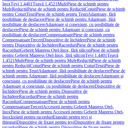
Inox
Ţevi 1.4401
Ţeavă 1.4521
Mufe
Piese de schimb pentru
Mufe
Reducţii
Piese de schimb pentru Reducţii
Coturi
Piese de schimb
pentru Coturi
Teuri
Piese de schimb pentru Teuri
Adaptoare, fără
posibilitate de desfacere
Piese de schimb pentru Adaptoare, fără
posibilitate de desfacere
Adaptoare şi conexiuni, cu posibilitate de
desfacere
Piese de schimb pentru Adaptoare şi conexiuni, cu
posibilitate de desfacere
Compensatoare
Piese de schimb pentru
Compensatoare
Treceri
Dispozitive de închidere
Piese de schimb
pentru Dispozitive de închidere
Racorduri
Piese de schimb pentru
Racorduri
Geberit Mapress Oţel-Inox, fără silicon
Piese de schimb
pentru Geberit Mapress Oţel-Inox, fără silicon
Ţevi 1.4401
Ţeavă
1.4521
Mufe
Piese de schimb pentru Mufe
Reducţii
Piese de schimb
pentru Reducţii
Coturi
Piese de schimb pentru Coturi
Teuri
Piese de
schimb pentru Teuri
Adaptoare, fără posibilitate de desfacere
Piese de
schimb pentru Adaptoare, fără posibilitate de desfacere
Adaptoare şi
conexiuni, cu posibilitate de desfacere
Piese de schimb pentru
Adaptoare şi conexiuni, cu posibilitate de desfacere
Dispozitive de
închidere
Piese de schimb pentru Dispozitive de
închidere
Racorduri
Piese de schimb pentru
Racorduri
Compensatoare
Piese de schimb pentru
Compensatoare
Treceri
Accesorii pentru Geberit Mapress Oţel-
Inox
Piese de schimb pentru Accesorii pentru Geberit Mapress Oţel-
Inox
Izolaţii pentru racorduri
Etanşări pentru ţevi şi
fitinguri
Dispozitive de fixare pentru ţevi
Dispozitive de fixare pentru
racorduri
Piese de schimb pentru Dispozitive de fixare pentru