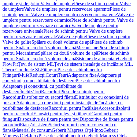
umplere şi de golire
Valve de umplere
Piese de schimb pentru Valve
de umplere
Valve de umplere pentru rezervoare aparente
Piese de
schimb pentru Valve de umplere pentru rezervoare aparente
Valve de
umplere pentru rezervoare ceramice
Piese de schimb pentru Valve de
umplere pentru rezervoare ceramice
Valve de umplere pentru
rezervoare universale
Piese de schimb pentru Valve de umplere
pentru rezervoare universale
Valve de golire
Piese de schimb pentru
Valve de golire
Spălare cu două volume de apă
Piese de schimb
pentru Spălare cu două volume de apă
Mecanisme
Piese de schimb
pentru Mecanisme
Spălare cu două volume de apă
Piese de schimb
pentru Spălare cu două volume de apă
Sisteme de alimentare
Geberit
FlowFit
Ţevi de sistem ML
Ţevi de sistem instalaţie de încălzire ML,
Therm
Conducte SL
Fitinguri
Piese de schimb pentru
Fitinguri
Mufe
Reducţii
Coturi
Teuri
Adaptoare fixe
Adaptoare şi
conexiuni, cu posibilitate de desfacere
Piese de schimb pentru
Adaptoare şi conexiuni, cu posibilitate de
desfacere
Închizători
Racorduri
Piese de schimb pentru
Racorduri
Distribuitor cu racord filetat
Distribuitor cu conexiuni de
presare
Adaptoare şi conexiuni pentru instalaţie de încălzire, cu
posibilitate de desfacere
Racorduri pentru încălzire
Accesorii
Izolații
pentru racorduri
Etanșări pentru țevi și fitinguri
Garnituri pentru
fitinguri
Dispozitive de fixare pentru țevi
Dispozitive de fixare pentru
racorduri
Etanșări sistem
Seturi șuruburi pentru conexiuni cu
flanșă
Material de consum
Geberit Mapress Oţel-Inox
Geberit
Mapress Oţel-Inox
Piese de schimb pentru Geberit Mapress Oţel-