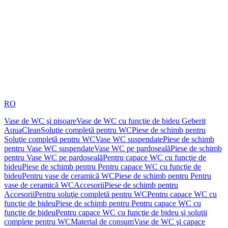
RO
Vase de WC şi pisoare
Vase de WC cu funcţie de bideu Geberit
AquaClean
Soluţie completă pentru WC
Piese de schimb pentru
Soluţie completă pentru WC
Vase WC suspendate
Piese de schimb
pentru Vase WC suspendate
Vase WC pe pardoseală
Piese de schimb
pentru Vase WC pe pardoseală
Pentru capace WC cu funcţie de
bideu
Piese de schimb pentru Pentru capace WC cu funcţie de
bideu
Pentru vase de ceramică WC
Piese de schimb pentru Pentru
vase de ceramică WC
Accesorii
Piese de schimb pentru
Accesorii
Pentru soluţie completă pentru WC
Pentru capace WC cu
funcţie de bideu
Piese de schimb pentru Pentru capace WC cu
funcţie de bideu
Pentru capace WC cu funcţie de bideu şi soluţii
complete pentru WC
Material de consum
Vase de WC şi capace