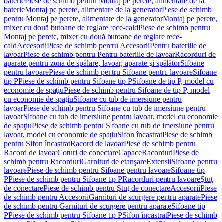
baterie
Piese de schimb pentru Montaj pe perete, alimentare de la
baterie
Montaj pe perete, alimentare de la generator
Piese de schimb
pentru Montaj pe perete, alimentare de la generator
Montaj pe perete,
mixer cu două butoane de reglare rece-cald
Piese de schimb pentru
Montaj pe perete, mixer cu două butoane de reglare rece-
cald
Accesorii
Piese de schimb pentru Accesorii
Pentru bateriile de
lavoar
Piese de schimb pentru Pentru bateriile de lavoar
Racorduri de
aparate pentru zona de spălare, lavoar, aparate şi spălător
Sifoane
pentru lavoare
Piese de schimb pentru Sifoane pentru lavoare
Sifoane
tip P
Piese de schimb pentru Sifoane tip P
Sifoane de tip P, model cu
economie de spaţiu
Piese de schimb pentru Sifoane de tip P, model
cu economie de spaţiu
Sifoane cu tub de imersiune pentru
lavoar
Piese de schimb pentru Sifoane cu tub de imersiune pentru
lavoar
Sifoane cu tub de imersiune pentru lavoar, model cu economie
de spaţiu
Piese de schimb pentru Sifoane cu tub de imersiune pentru
lavoar, model cu economie de spaţiu
Sifon încastrat
Piese de schimb
pentru Sifon încastrat
Racord de lavoar
Piese de schimb pentru
Racord de lavoar
Coturi de conectare
Capace
Racorduri
Piese de
schimb pentru Racorduri
Garnituri de etanşare
Extensii
Sifoane pentru
lavoare
Piese de schimb pentru Sifoane pentru lavoare
Sifoane tip
P
Piese de schimb pentru Sifoane tip P
Racorduri pentru lavoare
Ştuţ
de conectare
Piese de schimb pentru Ştuţ de conectare
Accesorii
Piese
de schimb pentru Accesorii
Garnituri de scurgere pentru aparate
Piese
de schimb pentru Garnituri de scurgere pentru aparate
Sifoane tip
P
Piese de schimb pentru Sifoane tip P
Sifon încastrat
Piese de schimb