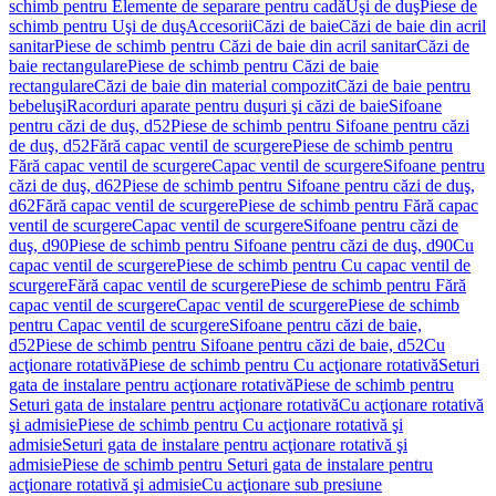
schimb pentru Elemente de separare pentru cadă
Uşi de duş
Piese de
schimb pentru Uşi de duş
Accesorii
Căzi de baie
Căzi de baie din acril
sanitar
Piese de schimb pentru Căzi de baie din acril sanitar
Căzi de
baie rectangulare
Piese de schimb pentru Căzi de baie
rectangulare
Căzi de baie din material compozit
Căzi de baie pentru
bebeluşi
Racorduri aparate pentru duşuri şi căzi de baie
Sifoane
pentru căzi de duş, d52
Piese de schimb pentru Sifoane pentru căzi
de duş, d52
Fără capac ventil de scurgere
Piese de schimb pentru
Fără capac ventil de scurgere
Capac ventil de scurgere
Sifoane pentru
căzi de duş, d62
Piese de schimb pentru Sifoane pentru căzi de duş,
d62
Fără capac ventil de scurgere
Piese de schimb pentru Fără capac
ventil de scurgere
Capac ventil de scurgere
Sifoane pentru căzi de
duş, d90
Piese de schimb pentru Sifoane pentru căzi de duş, d90
Cu
capac ventil de scurgere
Piese de schimb pentru Cu capac ventil de
scurgere
Fără capac ventil de scurgere
Piese de schimb pentru Fără
capac ventil de scurgere
Capac ventil de scurgere
Piese de schimb
pentru Capac ventil de scurgere
Sifoane pentru căzi de baie,
d52
Piese de schimb pentru Sifoane pentru căzi de baie, d52
Cu
acţionare rotativă
Piese de schimb pentru Cu acţionare rotativă
Seturi
gata de instalare pentru acţionare rotativă
Piese de schimb pentru
Seturi gata de instalare pentru acţionare rotativă
Cu acţionare rotativă
şi admisie
Piese de schimb pentru Cu acţionare rotativă şi
admisie
Seturi gata de instalare pentru acţionare rotativă şi
admisie
Piese de schimb pentru Seturi gata de instalare pentru
acţionare rotativă şi admisie
Cu acţionare sub presiune