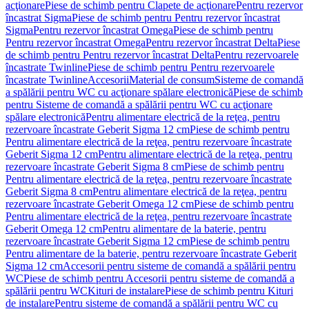
acţionare
Piese de schimb pentru Clapete de acţionare
Pentru rezervor
încastrat Sigma
Piese de schimb pentru Pentru rezervor încastrat
Sigma
Pentru rezervor încastrat Omega
Piese de schimb pentru
Pentru rezervor încastrat Omega
Pentru rezervor încastrat Delta
Piese
de schimb pentru Pentru rezervor încastrat Delta
Pentru rezervoarele
încastrate Twinline
Piese de schimb pentru Pentru rezervoarele
încastrate Twinline
Accesorii
Material de consum
Sisteme de comandă
a spălării pentru WC cu acţionare spălare electronică
Piese de schimb
pentru Sisteme de comandă a spălării pentru WC cu acţionare
spălare electronică
Pentru alimentare electrică de la reţea, pentru
rezervoare încastrate Geberit Sigma 12 cm
Piese de schimb pentru
Pentru alimentare electrică de la reţea, pentru rezervoare încastrate
Geberit Sigma 12 cm
Pentru alimentare electrică de la reţea, pentru
rezervoare încastrate Geberit Sigma 8 cm
Piese de schimb pentru
Pentru alimentare electrică de la reţea, pentru rezervoare încastrate
Geberit Sigma 8 cm
Pentru alimentare electrică de la reţea, pentru
rezervoare încastrate Geberit Omega 12 cm
Piese de schimb pentru
Pentru alimentare electrică de la reţea, pentru rezervoare încastrate
Geberit Omega 12 cm
Pentru alimentare de la baterie, pentru
rezervoare încastrate Geberit Sigma 12 cm
Piese de schimb pentru
Pentru alimentare de la baterie, pentru rezervoare încastrate Geberit
Sigma 12 cm
Accesorii pentru sisteme de comandă a spălării pentru
WC
Piese de schimb pentru Accesorii pentru sisteme de comandă a
spălării pentru WC
Kituri de instalare
Piese de schimb pentru Kituri
de instalare
Pentru sisteme de comandă a spălării pentru WC cu