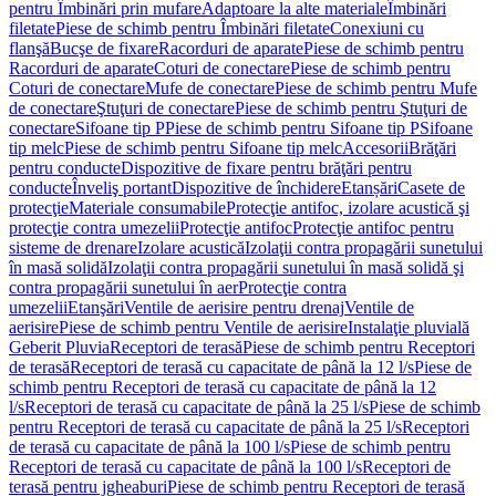
pentru Îmbinări prin mufare
Adaptoare la alte materiale
Îmbinări
filetate
Piese de schimb pentru Îmbinări filetate
Conexiuni cu
flanşă
Bucşe de fixare
Racorduri de aparate
Piese de schimb pentru
Racorduri de aparate
Coturi de conectare
Piese de schimb pentru
Coturi de conectare
Mufe de conectare
Piese de schimb pentru Mufe
de conectare
Ştuţuri de conectare
Piese de schimb pentru Ştuţuri de
conectare
Sifoane tip P
Piese de schimb pentru Sifoane tip P
Sifoane
tip melc
Piese de schimb pentru Sifoane tip melc
Accesorii
Brăţări
pentru conducte
Dispozitive de fixare pentru brăţări pentru
conducte
Înveliş portant
Dispozitive de închidere
Etanșări
Casete de
protecţie
Materiale consumabile
Protecţie antifoc, izolare acustică şi
protecţie contra umezelii
Protecţie antifoc
Protecţie antifoc pentru
sisteme de drenare
Izolare acustică
Izolaţii contra propagării sunetului
în masă solidă
Izolaţii contra propagării sunetului în masă solidă şi
contra propagării sunetului în aer
Protecţie contra
umezelii
Etanşări
Ventile de aerisire pentru drenaj
Ventile de
aerisire
Piese de schimb pentru Ventile de aerisire
Instalaţie pluvială
Geberit Pluvia
Receptori de terasă
Piese de schimb pentru Receptori
de terasă
Receptori de terasă cu capacitate de până la 12 l/s
Piese de
schimb pentru Receptori de terasă cu capacitate de până la 12
l/s
Receptori de terasă cu capacitate de până la 25 l/s
Piese de schimb
pentru Receptori de terasă cu capacitate de până la 25 l/s
Receptori
de terasă cu capacitate de până la 100 l/s
Piese de schimb pentru
Receptori de terasă cu capacitate de până la 100 l/s
Receptori de
terasă pentru jgheaburi
Piese de schimb pentru Receptori de terasă