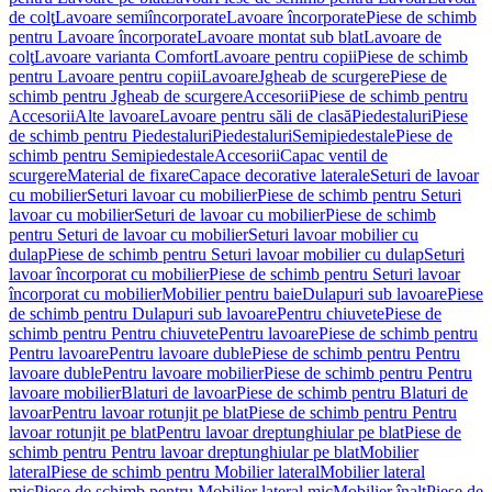
de colţ
Lavoare semiîncorporate
Lavoare încorporate
Piese de schimb
pentru Lavoare încorporate
Lavoare montat sub blat
Lavoare de
colţ
Lavoare varianta Comfort
Lavoare pentru copii
Piese de schimb
pentru Lavoare pentru copii
Lavoare
Jgheab de scurgere
Piese de
schimb pentru Jgheab de scurgere
Accesorii
Piese de schimb pentru
Accesorii
Alte lavoare
Lavoare pentru săli de clasă
Piedestaluri
Piese
de schimb pentru Piedestaluri
Piedestaluri
Semipiedestale
Piese de
schimb pentru Semipiedestale
Accesorii
Capac ventil de
scurgere
Material de fixare
Capace decorative laterale
Seturi de lavoar
cu mobilier
Seturi lavoar cu mobilier
Piese de schimb pentru Seturi
lavoar cu mobilier
Seturi de lavoar cu mobilier
Piese de schimb
pentru Seturi de lavoar cu mobilier
Seturi lavoar mobilier cu
dulap
Piese de schimb pentru Seturi lavoar mobilier cu dulap
Seturi
lavoar încorporat cu mobilier
Piese de schimb pentru Seturi lavoar
încorporat cu mobilier
Mobilier pentru baie
Dulapuri sub lavoare
Piese
de schimb pentru Dulapuri sub lavoare
Pentru chiuvete
Piese de
schimb pentru Pentru chiuvete
Pentru lavoare
Piese de schimb pentru
Pentru lavoare
Pentru lavoare duble
Piese de schimb pentru Pentru
lavoare duble
Pentru lavoare mobilier
Piese de schimb pentru Pentru
lavoare mobilier
Blaturi de lavoar
Piese de schimb pentru Blaturi de
lavoar
Pentru lavoar rotunjit pe blat
Piese de schimb pentru Pentru
lavoar rotunjit pe blat
Pentru lavoar dreptunghiular pe blat
Piese de
schimb pentru Pentru lavoar dreptunghiular pe blat
Mobilier
lateral
Piese de schimb pentru Mobilier lateral
Mobilier lateral
mic
Piese de schimb pentru Mobilier lateral mic
Mobilier înalt
Piese de