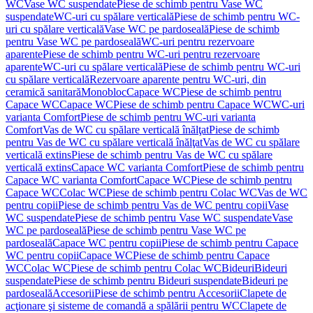
WC
Vase WC suspendate
Piese de schimb pentru Vase WC
suspendate
WC-uri cu spălare verticală
Piese de schimb pentru WC-
uri cu spălare verticală
Vase WC pe pardoseală
Piese de schimb
pentru Vase WC pe pardoseală
WC-uri pentru rezervoare
aparente
Piese de schimb pentru WC-uri pentru rezervoare
aparente
WC-uri cu spălare verticală
Piese de schimb pentru WC-uri
cu spălare verticală
Rezervoare aparente pentru WC-uri, din
ceramică sanitară
Monobloc
Capace WC
Piese de schimb pentru
Capace WC
Capace WC
Piese de schimb pentru Capace WC
WC-uri
varianta Comfort
Piese de schimb pentru WC-uri varianta
Comfort
Vas de WC cu spălare verticală înălţat
Piese de schimb
pentru Vas de WC cu spălare verticală înălţat
Vas de WC cu spălare
verticală extins
Piese de schimb pentru Vas de WC cu spălare
verticală extins
Capace WC varianta Comfort
Piese de schimb pentru
Capace WC varianta Comfort
Capace WC
Piese de schimb pentru
Capace WC
Colac WC
Piese de schimb pentru Colac WC
Vas de WC
pentru copii
Piese de schimb pentru Vas de WC pentru copii
Vase
WC suspendate
Piese de schimb pentru Vase WC suspendate
Vase
WC pe pardoseală
Piese de schimb pentru Vase WC pe
pardoseală
Capace WC pentru copii
Piese de schimb pentru Capace
WC pentru copii
Capace WC
Piese de schimb pentru Capace
WC
Colac WC
Piese de schimb pentru Colac WC
Bideuri
Bideuri
suspendate
Piese de schimb pentru Bideuri suspendate
Bideuri pe
pardoseală
Accesorii
Piese de schimb pentru Accesorii
Clapete de
acţionare şi sisteme de comandă a spălării pentru WC
Clapete de