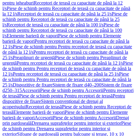
pentru jgheaburi
Receptori de terasă cu capacitate de până la 12
l/s
Piese de schimb pentru Receptori de terasă cu capacitate de până
la 12 l/s
Receptori de terasă cu capacitate de până la 25 l/s
Piese de
schimb pentru Receptori de terasă cu capacitate de până la 25
l/s
Receptori de terasă cu capacitate de până la 100 l/s
Piese de
schimb pentru Receptori de terasă cu capacitate de până la 100
l/s
Elemente barieră de vapori
Piese de schimb pentru Elemente
barieră de vapori
Pentru receptori de terasă cu capacitate de până la
12 l/s
Piese de schimb pentru Pentru receptori de terasă cu capacitate
de până la 12 l/s
Pentru receptori de terasă cu capacitate de până la
25 l/s
Preaplinuri de urgenţă
Piese de schimb pentru Preaplinuri de
urgenţă
Pentru receptori de terasă cu capacitate de până la 12 l/s
Piese
de schimb pentru Pentru receptori de terasă cu capacitate de până la
12 l/s
Pentru receptori de terasă cu capacitate de până la 25 l/s
Piese
de schimb pentru Pentru receptori de terasă cu capacitate de până la
25 l/s
Dispozitive de fixare
Sistem de fixare d40–200
Sistem de fixare
d250–315
Accesorii
Piese de schimb pentru Accesorii
Pentru receptori
de terasă
Piese de schimb pentru Pentru receptori de terasă
Pentru
dispozitive de fixare
Sistem convenţional de drenaj al
acoperişului
Receptori de terasă
Piese de schimb pentru Receptori de
terasă
Elemente barieră de vapori
Piese de schimb pentru Elemente
barieră de vapori
Accesorii
Piese de schimb pentru Accesorii
Drenaj
prin pardoseală
Drenarea suprafeţelor pentru interior şi exterior
Piese
de schimb pentru Drenarea suprafeţelor pentru interior şi
exterior
Sifoane de pardoseală pentru balcoane și terase, 10 x 10