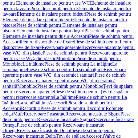
pentru Elemente de instalare pentru vase WC
Elemente de instalare
pentru lavoare
Piese de schimb pentru Elemente de instalare pentru
lavoare
Elemente de instalare pentru bideuri
Piese de schimb pentru
Elemente de instalare pentru bideuri
Elemente de instalare pentru
pisoare
Piese de schimb pentru Elemente de instalare pentru
pisoare
Elemente de instalare pentru duşuri
Piese de schimb pentru
Elemente de instalare pentru duşuri
Accesorii
Piese de schimb pentru
Accesorii
Pentru dispozitive de fixare
Piese de schimb pentru Pentru
dispozitive de fixare
Rezervoare aparente
Rezervoare aparente pentru
vase WC, din plastic
Piese de schimb pentru Rezervoare aparente
pentru vase WC, din plastic
Monobloc
Piese de schimb pentru
Monobloc
La înălțime
Piese de schimb pentru La înălțime
La
semiînălțime
Piese de schimb pentru La semiînălțime
Rezervoare
aparente pentru vase WC, din ceramică sanitară
Piese de schimb
pentru Rezervoare aparente pentru vase WC, din ceramică
sanitară
Monobloc
Piese de schimb pentru Monobloc
Ţevi de spălare
pentru rezervoare aparente
Piese de schimb pentru Ţevi de spălare
pentru rezervoare aparente
La înălțime
Piese de schimb pentru La
înălțime
La semiînălțime
Accesorii
Piese de schimb pentru
Accesorii
Racorduri
Piese de schimb pentru Racorduri
Robinete
colţar
Mufe
Rezervoare încastrate
Rezervoare încastrate Sigma
Piese
de schimb pentru Rezervoare încastrate Sigma
Rezervoare încastrate
Omega
Piese de schimb pentru Rezervoare încastrate
Omega
Rezervoare încastrate Delta
Piese de schimb pentru
Rezervoare încastrate Delta
Ţevi de spălare
Accesorii
Valve de