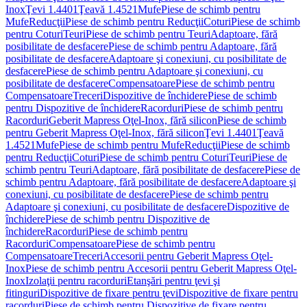
Inox
Ţevi 1.4401
Ţeavă 1.4521
Mufe
Piese de schimb pentru
Mufe
Reducţii
Piese de schimb pentru Reducţii
Coturi
Piese de schimb
pentru Coturi
Teuri
Piese de schimb pentru Teuri
Adaptoare, fără
posibilitate de desfacere
Piese de schimb pentru Adaptoare, fără
posibilitate de desfacere
Adaptoare şi conexiuni, cu posibilitate de
desfacere
Piese de schimb pentru Adaptoare şi conexiuni, cu
posibilitate de desfacere
Compensatoare
Piese de schimb pentru
Compensatoare
Treceri
Dispozitive de închidere
Piese de schimb
pentru Dispozitive de închidere
Racorduri
Piese de schimb pentru
Racorduri
Geberit Mapress Oţel-Inox, fără silicon
Piese de schimb
pentru Geberit Mapress Oţel-Inox, fără silicon
Ţevi 1.4401
Ţeavă
1.4521
Mufe
Piese de schimb pentru Mufe
Reducţii
Piese de schimb
pentru Reducţii
Coturi
Piese de schimb pentru Coturi
Teuri
Piese de
schimb pentru Teuri
Adaptoare, fără posibilitate de desfacere
Piese de
schimb pentru Adaptoare, fără posibilitate de desfacere
Adaptoare şi
conexiuni, cu posibilitate de desfacere
Piese de schimb pentru
Adaptoare şi conexiuni, cu posibilitate de desfacere
Dispozitive de
închidere
Piese de schimb pentru Dispozitive de
închidere
Racorduri
Piese de schimb pentru
Racorduri
Compensatoare
Piese de schimb pentru
Compensatoare
Treceri
Accesorii pentru Geberit Mapress Oţel-
Inox
Piese de schimb pentru Accesorii pentru Geberit Mapress Oţel-
Inox
Izolaţii pentru racorduri
Etanşări pentru ţevi şi
fitinguri
Dispozitive de fixare pentru ţevi
Dispozitive de fixare pentru
racorduri
Piese de schimb pentru Dispozitive de fixare pentru