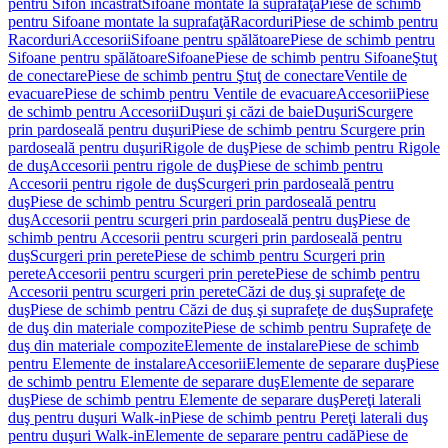
pentru Sifon încastrat
Sifoane montate la suprafaţă
Piese de schimb
pentru Sifoane montate la suprafaţă
Racorduri
Piese de schimb pentru
Racorduri
Accesorii
Sifoane pentru spălătoare
Piese de schimb pentru
Sifoane pentru spălătoare
Sifoane
Piese de schimb pentru Sifoane
Ştuţ
de conectare
Piese de schimb pentru Ştuţ de conectare
Ventile de
evacuare
Piese de schimb pentru Ventile de evacuare
Accesorii
Piese
de schimb pentru Accesorii
Duşuri şi căzi de baie
Duşuri
Scurgere
prin pardoseală pentru duşuri
Piese de schimb pentru Scurgere prin
pardoseală pentru duşuri
Rigole de duş
Piese de schimb pentru Rigole
de duş
Accesorii pentru rigole de duş
Piese de schimb pentru
Accesorii pentru rigole de duş
Scurgeri prin pardoseală pentru
duş
Piese de schimb pentru Scurgeri prin pardoseală pentru
duş
Accesorii pentru scurgeri prin pardoseală pentru duş
Piese de
schimb pentru Accesorii pentru scurgeri prin pardoseală pentru
duş
Scurgeri prin perete
Piese de schimb pentru Scurgeri prin
perete
Accesorii pentru scurgeri prin perete
Piese de schimb pentru
Accesorii pentru scurgeri prin perete
Căzi de duş şi suprafeţe de
duş
Piese de schimb pentru Căzi de duş şi suprafeţe de duş
Suprafeţe
de duş din materiale compozite
Piese de schimb pentru Suprafeţe de
duş din materiale compozite
Elemente de instalare
Piese de schimb
pentru Elemente de instalare
Accesorii
Elemente de separare duş
Piese
de schimb pentru Elemente de separare duş
Elemente de separare
duş
Piese de schimb pentru Elemente de separare duş
Pereţi laterali
duş pentru duşuri Walk-in
Piese de schimb pentru Pereţi laterali duş
pentru duşuri Walk-in
Elemente de separare pentru cadă
Piese de