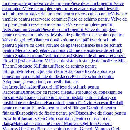
umplere şi de golire
Valve de umplere
Piese de schimb pentru Valve
de umplere
Valve de umplere pentru rezervoare aparente
Piese de
schimb pentru Valve de umplere pentru rezervoare aparente
Valve de
umplere pentru rezervoare ceramice
Piese de schimb pentru Valve de
umplere pentru rezervoare ceramice
Valve de umplere pentru
rezervoare universale
Piese de schimb pentru Valve de umplere
pentru rezervoare universale
Valve de golire
Piese de schimb pentru
Valve de golire
Spălare cu două volume de apă
Piese de schimb
pentru Spălare cu două volume de apă
Mecanisme
Piese de schimb
pentru Mecanisme
Spălare cu două volume de apă
Piese de schimb
pentru Spălare cu două volume de apă
Sisteme de alimentare
Geberit
FlowFit
Ţevi de sistem ML
Ţevi de sistem instalaţie de încălzire ML,
Therm
Conducte SL
Fitinguri
Piese de schimb pentru
Fitinguri
Mufe
Reducţii
Coturi
Teuri
Adaptoare fixe
Adaptoare şi
conexiuni, cu posibilitate de desfacere
Piese de schimb pentru
Adaptoare şi conexiuni, cu posibilitate de
desfacere
Închizători
Racorduri
Piese de schimb pentru
Racorduri
Distribuitor cu racord filetat
Distribuitor cu conexiuni de
presare
Adaptoare şi conexiuni pentru instalaţie de încălzire, cu
posibilitate de desfacere
Racorduri pentru încălzire
Accesorii
Izolații
pentru racorduri
Etanșări pentru țevi și fitinguri
Garnituri pentru
fitinguri
Dispozitive de fixare pentru țevi
Dispozitive de fixare pentru
racorduri
Etanșări sistem
Seturi șuruburi pentru conexiuni cu
flanșă
Material de consum
Geberit Mapress Oţel-Inox
Geberit
Mapress Oţel-Inox
Piese de schimb pentru Geberit Mapress Oţel-