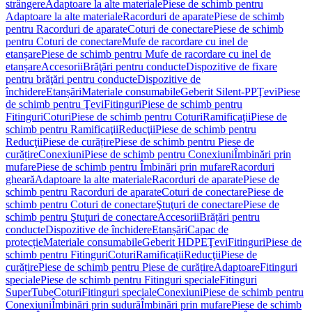
strângere
Adaptoare la alte materiale
Piese de schimb pentru
Adaptoare la alte materiale
Racorduri de aparate
Piese de schimb
pentru Racorduri de aparate
Coturi de conectare
Piese de schimb
pentru Coturi de conectare
Mufe de racordare cu inel de
etanșare
Piese de schimb pentru Mufe de racordare cu inel de
etanșare
Accesorii
Brăţări pentru conducte
Dispozitive de fixare
pentru brăţări pentru conducte
Dispozitive de
închidere
Etanșări
Materiale consumabile
Geberit Silent-PP
Ţevi
Piese
de schimb pentru Ţevi
Fitinguri
Piese de schimb pentru
Fitinguri
Coturi
Piese de schimb pentru Coturi
Ramificaţii
Piese de
schimb pentru Ramificaţii
Reducţii
Piese de schimb pentru
Reducţii
Piese de curățire
Piese de schimb pentru Piese de
curățire
Conexiuni
Piese de schimb pentru Conexiuni
Îmbinări prin
mufare
Piese de schimb pentru Îmbinări prin mufare
Racorduri
gheară
Adaptoare la alte materiale
Racorduri de aparate
Piese de
schimb pentru Racorduri de aparate
Coturi de conectare
Piese de
schimb pentru Coturi de conectare
Ştuţuri de conectare
Piese de
schimb pentru Ştuţuri de conectare
Accesorii
Brățări pentru
conducte
Dispozitive de închidere
Etanșări
Capac de
protecție
Materiale consumabile
Geberit HDPE
Ţevi
Fitinguri
Piese de
schimb pentru Fitinguri
Coturi
Ramificaţii
Reducţii
Piese de
curățire
Piese de schimb pentru Piese de curățire
Adaptoare
Fitinguri
speciale
Piese de schimb pentru Fitinguri speciale
Fitinguri
SuperTube
Coturi
Fitinguri speciale
Conexiuni
Piese de schimb pentru
Conexiuni
Îmbinări prin sudură
Îmbinări prin mufare
Piese de schimb