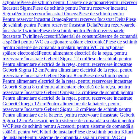
acţionare
Piese de schimb pentru Clapete de acţionare
Pentru rezervor
încastrat Sigma
Piese de schimb pentru Pentru rezervor încastrat
Sigma
Pentru rezervor încastrat Omega
Piese de schimb pentru
Pentru rezervor încastrat Omega
Pentru rezervor încastrat Delta
Piese
de schimb pentru Pentru rezervor încastrat Delta
Pentru rezervoarele
încastrate Twinline
Piese de schimb pentru Pentru rezervoarele
încastrate Twinline
Accesorii
Material de consum
Sisteme de comandă
a spălării pentru WC cu acţionare spălare electronică
Piese de schimb
pentru Sisteme de comandă a spălării pentru WC cu acţionare
spălare electronică
Pentru alimentare electrică de la reţea, pentru
rezervoare încastrate Geberit Sigma 12 cm
Piese de schimb pentru
Pentru alimentare electrică de la reţea, pentru rezervoare încastrate
Geberit Sigma 12 cm
Pentru alimentare electrică de la reţea, pentru
rezervoare încastrate Geberit Sigma 8 cm
Piese de schimb pentru
Pentru alimentare electrică de la reţea, pentru rezervoare încastrate
Geberit Sigma 8 cm
Pentru alimentare electrică de la reţea, pentru
rezervoare încastrate Geberit Omega 12 cm
Piese de schimb pentru
Pentru alimentare electrică de la reţea, pentru rezervoare încastrate
Geberit Omega 12 cm
Pentru alimentare de la baterie, pentru
rezervoare încastrate Geberit Sigma 12 cm
Piese de schimb pentru
Pentru alimentare de la baterie, pentru rezervoare încastrate Geberit
Sigma 12 cm
Accesorii pentru sisteme de comandă a spălării pentru
WC
Piese de schimb pentru Accesorii pentru sisteme de comandă a
spălării pentru WC
Kituri de instalare
Piese de schimb pentru Kituri
de instalare
Pentru sisteme de comandă a spălării pentru WC cu