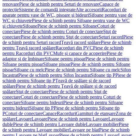
renovare
Piese de schimb pentru Seturi de renovare
Capace de
protecţie
Sisteme de comandă integrate
Alte accesorii
Racorduri de
aparate pentru vase de WC, pisoare şi bideuri
Sifoane pentru vase de
WC şi chiuvete
Piese de schimb pentru Sifoane pentru vase de WC
şi chiuvete
Sifoane
Piese de schimb pentru Sifoane
Coturi de
conectare
Piese de schimb pentru Coturi de conectare
Ştuţ de
conectare
Piese de schimb pentru Ştuţ de conectare
Seturi racord
Piese
de schimb pentru Seturi racord
Ţeavă racord spălare
Piese de schimb
pentru Ţeavă racord spălare
Racorduri din PVC
Piese de schimb
pentru Racorduri din PVC
Mufe şi capace de acoperire
Piese de
adaptor şi de îmbinare
Sifoane pentru pisoar
Piese de schimb pentru
Sifoane pentru pisoar
Sifoane pisoar
Piese de schimb pentru Sifoane
pisoar
Sifoane cu melc
Piese de schimb pentru Sifoane cu melc
Sifon
încastrat
Piese de schimb pentru Sifon încastrat
Sifoane tip P
Piese de
schimb pentru Sifoane tip P
Ţeavă de spălare şi de racord
spălare
Piese de schimb pentru Ţeavă de spălare şi de racord
spălare
Ştuţ de conectare
Piese de schimb pentru Ştuţ de
conectare
Coturi de conectare
Piese de schimb pentru Coturi de
conectare
Sifoane pentru bideuri
Piese de schimb pentru Sifoane
pentru bideuri
Sifoane tip P
Piese de schimb pentru Sifoane tip
P
Coturi de conectare
Capace
Racorduri
Garnituri de etanşare
Zona de
spălare
Lavoare
Lavoare
Piese de schimb pentru Lavoare
Lavoare
duble
Piese de schimb pentru Lavoare duble
Lavoare mobilier
Piese
de schimb pentru Lavoare mobilier
Lavoare pe blat
Piese de schimb
pentru Lavoare pe blat
Lavoar
Piese de schimb pentru Lavoar
Lavoar