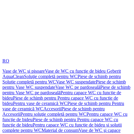
RO
Vase de WC şi pisoare
Vase de WC cu funcţie de bideu Geberit
AquaClean
Soluţie completă pentru WC
Piese de schimb pentru
Soluţie completă pentru WC
Vase WC suspendate
Piese de schimb
pentru Vase WC suspendate
Vase WC pe pardoseală
Piese de schimb
pentru Vase WC pe pardoseală
Pentru capace WC cu funcţie de
bideu
Piese de schimb pentru Pentru capace WC cu funcţie de
bideu
Pentru vase de ceramică WC
Piese de schimb pentru Pentru
vase de ceramică WC
Accesorii
Piese de schimb pentru
Accesorii
Pentru soluţie completă pentru WC
Pentru capace WC cu
funcţie de bideu
Piese de schimb pentru Pentru capace WC cu
funcţie de bideu
Pentru capace WC cu funcţie de bideu şi soluţii
complete pentru WC
Material de consum
Vase de WC şi capace