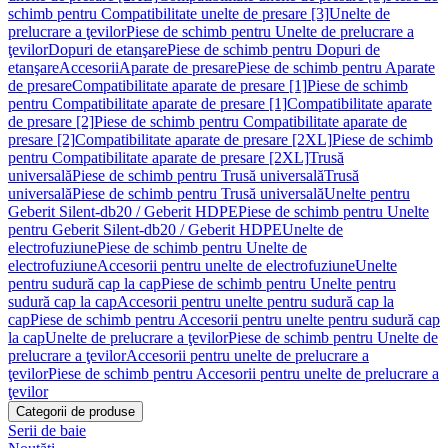
schimb pentru Compatibilitate unelte de presare [3]
Unelte de
prelucrare a ţevilor
Piese de schimb pentru Unelte de prelucrare a
ţevilor
Dopuri de etanşare
Piese de schimb pentru Dopuri de
etanşare
Accesorii
Aparate de presare
Piese de schimb pentru Aparate
de presare
Compatibilitate aparate de presare [1]
Piese de schimb
pentru Compatibilitate aparate de presare [1]
Compatibilitate aparate
de presare [2]
Piese de schimb pentru Compatibilitate aparate de
presare [2]
Compatibilitate aparate de presare [2XL]
Piese de schimb
pentru Compatibilitate aparate de presare [2XL]
Trusă
universală
Piese de schimb pentru Trusă universală
Trusă
universală
Piese de schimb pentru Trusă universală
Unelte pentru
Geberit Silent-db20 / Geberit HDPE
Piese de schimb pentru Unelte
pentru Geberit Silent-db20 / Geberit HDPE
Unelte de
electrofuziune
Piese de schimb pentru Unelte de
electrofuziune
Accesorii pentru unelte de electrofuziune
Unelte
pentru sudură cap la cap
Piese de schimb pentru Unelte pentru
sudură cap la cap
Accesorii pentru unelte pentru sudură cap la
cap
Piese de schimb pentru Accesorii pentru unelte pentru sudură cap
la cap
Unelte de prelucrare a ţevilor
Piese de schimb pentru Unelte de
prelucrare a ţevilor
Accesorii pentru unelte de prelucrare a
ţevilor
Piese de schimb pentru Accesorii pentru unelte de prelucrare a
ţevilor
Categorii de produse
Serii de baie