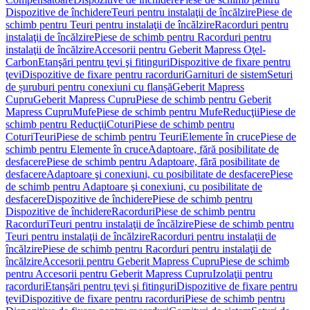
Dispozitive de închidere
Teuri pentru instalaţii de încălzire
Piese de
schimb pentru Teuri pentru instalaţii de încălzire
Racorduri pentru
instalaţii de încălzire
Piese de schimb pentru Racorduri pentru
instalaţii de încălzire
Accesorii pentru Geberit Mapress Oţel-
Carbon
Etanşări pentru ţevi şi fitinguri
Dispozitive de fixare pentru
ţevi
Dispozitive de fixare pentru racorduri
Garnituri de sistem
Seturi
de șuruburi pentru conexiuni cu flanșă
Geberit Mapress
Cupru
Geberit Mapress Cupru
Piese de schimb pentru Geberit
Mapress Cupru
Mufe
Piese de schimb pentru Mufe
Reducţii
Piese de
schimb pentru Reducţii
Coturi
Piese de schimb pentru
Coturi
Teuri
Piese de schimb pentru Teuri
Elemente în cruce
Piese de
schimb pentru Elemente în cruce
Adaptoare, fără posibilitate de
desfacere
Piese de schimb pentru Adaptoare, fără posibilitate de
desfacere
Adaptoare şi conexiuni, cu posibilitate de desfacere
Piese
de schimb pentru Adaptoare şi conexiuni, cu posibilitate de
desfacere
Dispozitive de închidere
Piese de schimb pentru
Dispozitive de închidere
Racorduri
Piese de schimb pentru
Racorduri
Teuri pentru instalaţii de încălzire
Piese de schimb pentru
Teuri pentru instalaţii de încălzire
Racorduri pentru instalaţii de
încălzire
Piese de schimb pentru Racorduri pentru instalaţii de
încălzire
Accesorii pentru Geberit Mapress Cupru
Piese de schimb
pentru Accesorii pentru Geberit Mapress Cupru
Izolaţii pentru
racorduri
Etanşări pentru ţevi şi fitinguri
Dispozitive de fixare pentru
ţevi
Dispozitive de fixare pentru racorduri
Piese de schimb pentru