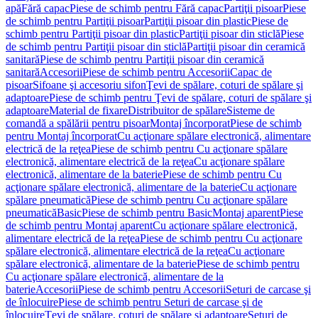
apă
Fără capac
Piese de schimb pentru Fără capac
Partiţii pisoar
Piese
de schimb pentru Partiţii pisoar
Partiţii pisoar din plastic
Piese de
schimb pentru Partiţii pisoar din plastic
Partiţii pisoar din sticlă
Piese
de schimb pentru Partiţii pisoar din sticlă
Partiţii pisoar din ceramică
sanitară
Piese de schimb pentru Partiţii pisoar din ceramică
sanitară
Accesorii
Piese de schimb pentru Accesorii
Capac de
pisoar
Sifoane şi accesoriu sifon
Ţevi de spălare, coturi de spălare şi
adaptoare
Piese de schimb pentru Ţevi de spălare, coturi de spălare şi
adaptoare
Material de fixare
Distribuitor de spălare
Sisteme de
comandă a spălării pentru pisoar
Montaj încorporat
Piese de schimb
pentru Montaj încorporat
Cu acţionare spălare electronică, alimentare
electrică de la reţea
Piese de schimb pentru Cu acţionare spălare
electronică, alimentare electrică de la reţea
Cu acţionare spălare
electronică, alimentare de la baterie
Piese de schimb pentru Cu
acţionare spălare electronică, alimentare de la baterie
Cu acţionare
spălare pneumatică
Piese de schimb pentru Cu acţionare spălare
pneumatică
Basic
Piese de schimb pentru Basic
Montaj aparent
Piese
de schimb pentru Montaj aparent
Cu acţionare spălare electronică,
alimentare electrică de la reţea
Piese de schimb pentru Cu acţionare
spălare electronică, alimentare electrică de la reţea
Cu acţionare
spălare electronică, alimentare de la baterie
Piese de schimb pentru
Cu acţionare spălare electronică, alimentare de la
baterie
Accesorii
Piese de schimb pentru Accesorii
Seturi de carcase şi
de înlocuire
Piese de schimb pentru Seturi de carcase şi de
înlocuire
Ţevi de spălare, coturi de spălare şi adaptoare
Seturi de