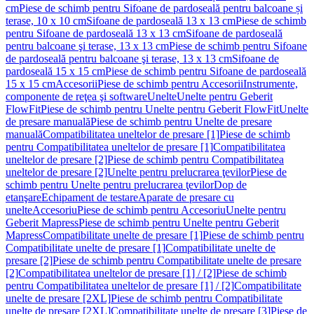
cm
Piese de schimb pentru Sifoane de pardoseală pentru balcoane și
terase, 10 x 10 cm
Sifoane de pardoseală 13 x 13 cm
Piese de schimb
pentru Sifoane de pardoseală 13 x 13 cm
Sifoane de pardoseală
pentru balcoane şi terase, 13 x 13 cm
Piese de schimb pentru Sifoane
de pardoseală pentru balcoane şi terase, 13 x 13 cm
Sifoane de
pardoseală 15 x 15 cm
Piese de schimb pentru Sifoane de pardoseală
15 x 15 cm
Accesorii
Piese de schimb pentru Accesorii
Instrumente,
componente de reţea şi software
Unelte
Unelte pentru Geberit
FlowFit
Piese de schimb pentru Unelte pentru Geberit FlowFit
Unelte
de presare manuală
Piese de schimb pentru Unelte de presare
manuală
Compatibilitatea uneltelor de presare [1]
Piese de schimb
pentru Compatibilitatea uneltelor de presare [1]
Compatibilitatea
uneltelor de presare [2]
Piese de schimb pentru Compatibilitatea
uneltelor de presare [2]
Unelte pentru prelucrarea ţevilor
Piese de
schimb pentru Unelte pentru prelucrarea ţevilor
Dop de
etanşare
Echipament de testare
Aparate de presare cu
unelte
Accesoriu
Piese de schimb pentru Accesoriu
Unelte pentru
Geberit Mapress
Piese de schimb pentru Unelte pentru Geberit
Mapress
Compatibilitate unelte de presare [1]
Piese de schimb pentru
Compatibilitate unelte de presare [1]
Compatibilitate unelte de
presare [2]
Piese de schimb pentru Compatibilitate unelte de presare
[2]
Compatibilitatea uneltelor de presare [1] / [2]
Piese de schimb
pentru Compatibilitatea uneltelor de presare [1] / [2]
Compatibilitate
unelte de presare [2XL]
Piese de schimb pentru Compatibilitate
unelte de presare [2XL]
Compatibilitate unelte de presare [3]
Piese de