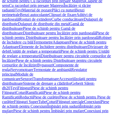
de schimb pentru Cu racorduri prin presare Mapress
Clapete de
sens
Cu racorduri prin presare Mapress
Încălzire și răcire
radiantă
Ţevi
Material de pozare
Plăci cu nuturi
Benzi
perimetrale
Benzi autocolante
Clipsuri de fixare
Aditivi de
pardoseală
Rosturi de extindere
Curbe conducătoare
Dulapuri de
distribuţie
Dulapuri de distribuţie din metal
Gamă de
distribuitoare
Piese de schimb pentru Gamă de
distribuitoare
Distribuitoare pentru încălzire prin pardoseală
Piese de
schimb pentru Distribuitoare pentru încălzire prin pardoseală
Robinet
de închidere cu bilă
Termometre
Adaptoare
Piese de schimb pentru
Adaptoare
Elemente de închidere pentru distribuitoare
Divizoare de
debit
Unităţi de reglare a temperaturii
Piese de schimb pentru Unităţi
de reglare a temperaturii
Distribuitoare pentru circuitele corpurilor de
încălzire
Piese de schimb pentru Distribuitoare pentru circuitele
corpurilor de încălzire
Bypassuri
Componente de
reglaj
Servomotoare
Termostate de ambianţă
Regulator
principal
Module de
comunicare
Senzori
Transformatoare
Accesorii
Izolaţii pentru
distribuitoare
Sisteme de drenare a clădirilor
Geberit Silent-
db20
Ţevi
Fitinguri
Piese de schimb pentru
Fitinguri
Coturi
Ramificaţii
Piese de schimb pentru
Ramificaţii
Reducţii
Piese de curățire
Piese de schimb pentru Piese de
curățire
Fitinguri SuperTube
Coturi
Fitinguri speciale
Conexiuni
Piese
de schimb pentru Conexiuni
Îmbinări prin sudură
Îmbinări prin
mufare
Piese de schimb pentru Îmbinări prin mufare
Conexiuni prin