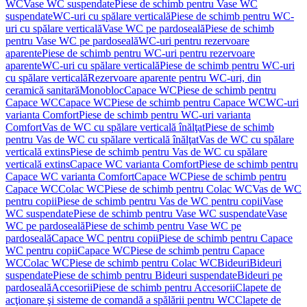
WC
Vase WC suspendate
Piese de schimb pentru Vase WC
suspendate
WC-uri cu spălare verticală
Piese de schimb pentru WC-
uri cu spălare verticală
Vase WC pe pardoseală
Piese de schimb
pentru Vase WC pe pardoseală
WC-uri pentru rezervoare
aparente
Piese de schimb pentru WC-uri pentru rezervoare
aparente
WC-uri cu spălare verticală
Piese de schimb pentru WC-uri
cu spălare verticală
Rezervoare aparente pentru WC-uri, din
ceramică sanitară
Monobloc
Capace WC
Piese de schimb pentru
Capace WC
Capace WC
Piese de schimb pentru Capace WC
WC-uri
varianta Comfort
Piese de schimb pentru WC-uri varianta
Comfort
Vas de WC cu spălare verticală înălţat
Piese de schimb
pentru Vas de WC cu spălare verticală înălţat
Vas de WC cu spălare
verticală extins
Piese de schimb pentru Vas de WC cu spălare
verticală extins
Capace WC varianta Comfort
Piese de schimb pentru
Capace WC varianta Comfort
Capace WC
Piese de schimb pentru
Capace WC
Colac WC
Piese de schimb pentru Colac WC
Vas de WC
pentru copii
Piese de schimb pentru Vas de WC pentru copii
Vase
WC suspendate
Piese de schimb pentru Vase WC suspendate
Vase
WC pe pardoseală
Piese de schimb pentru Vase WC pe
pardoseală
Capace WC pentru copii
Piese de schimb pentru Capace
WC pentru copii
Capace WC
Piese de schimb pentru Capace
WC
Colac WC
Piese de schimb pentru Colac WC
Bideuri
Bideuri
suspendate
Piese de schimb pentru Bideuri suspendate
Bideuri pe
pardoseală
Accesorii
Piese de schimb pentru Accesorii
Clapete de
acţionare şi sisteme de comandă a spălării pentru WC
Clapete de