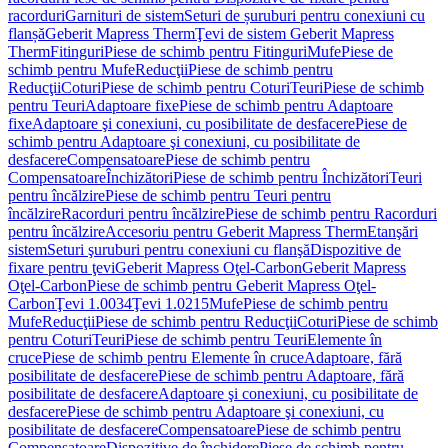
racorduri
Garnituri de sistem
Seturi de șuruburi pentru conexiuni cu
flanșă
Geberit Mapress Therm
Ţevi de sistem Geberit Mapress
Therm
Fitinguri
Piese de schimb pentru Fitinguri
Mufe
Piese de
schimb pentru Mufe
Reducţii
Piese de schimb pentru
Reducţii
Coturi
Piese de schimb pentru Coturi
Teuri
Piese de schimb
pentru Teuri
Adaptoare fixe
Piese de schimb pentru Adaptoare
fixe
Adaptoare şi conexiuni, cu posibilitate de desfacere
Piese de
schimb pentru Adaptoare şi conexiuni, cu posibilitate de
desfacere
Compensatoare
Piese de schimb pentru
Compensatoare
Închizători
Piese de schimb pentru Închizători
Teuri
pentru încălzire
Piese de schimb pentru Teuri pentru
încălzire
Racorduri pentru încălzire
Piese de schimb pentru Racorduri
pentru încălzire
Accesoriu pentru Geberit Mapress Therm
Etanşări
sistem
Seturi şuruburi pentru conexiuni cu flanşă
Dispozitive de
fixare pentru ţevi
Geberit Mapress Oţel-Carbon
Geberit Mapress
Oţel-Carbon
Piese de schimb pentru Geberit Mapress Oţel-
Carbon
Ţevi 1.0034
Ţevi 1.0215
Mufe
Piese de schimb pentru
Mufe
Reducţii
Piese de schimb pentru Reducţii
Coturi
Piese de schimb
pentru Coturi
Teuri
Piese de schimb pentru Teuri
Elemente în
cruce
Piese de schimb pentru Elemente în cruce
Adaptoare, fără
posibilitate de desfacere
Piese de schimb pentru Adaptoare, fără
posibilitate de desfacere
Adaptoare şi conexiuni, cu posibilitate de
desfacere
Piese de schimb pentru Adaptoare şi conexiuni, cu
posibilitate de desfacere
Compensatoare
Piese de schimb pentru
Compensatoare
Dispozitive de închidere
Piese de schimb pentru