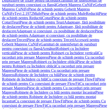
Dispozitive de fixare pentru racorduri
Garnituri de sistem
Seturi de
șuruburi pentru conexiuni cu flanșă
Geberit Mapress CuNiFe
Geberit
Mapress CuNiFe
Piese de schimb pentru Geberit Mapress
CuNiFe
Ţevi 2.1972
Mufe
Piese de schimb pentru Mufe
Reducţii
Piese
de schimb pentru Reducţii
Coturi
Piese de schimb pentru
Coturi
Teuri
Piese de schimb pentru Teuri
Adaptoare, fără posibilitate
de desfacere
Piese de schimb pentru Adaptoare, fără posibilitate de
desfacere
Adaptoare şi conexiuni, cu posibilitate de desfacere
Piese
de schimb pentru Adaptoare şi conexiuni, cu posibilitate de
desfacere
Treceri
Piese de schimb pentru Treceri
Accesorii pentru
Geberit Mapress CuNiFe
Garnituri de sistem
Seturi de șuruburi
pentru conexiuni cu flanșă
Armături
Robineți cu închidere
verticală
Piese de schimb pentru Robineți cu închidere verticală
Cu
racorduri prin presare Mapress
Piese de schimb pentru Cu racorduri
prin presare Mapress
Robineți cu închidere oblică
Piese de schimb
pentru Robineți cu închidere oblică
Cu racorduri prin presare
Mapress
Piese de schimb pentru Cu racorduri prin presare
Mapress
Robinete de închidere cu bilă
Piese de schimb pentru
Robinete de închidere cu bilă
Cu conexiuni de presare FlowFit
Piese
de schimb pentru Cu conexiuni de presare FlowFit
Cu racorduri prin
presare Mapress
Piese de schimb pentru Cu racorduri prin presare
Mapress
Robinete de închidere cu bilă pentru montaj încastrat
Piese
de schimb pentru Robinete de închidere cu bilă pentru montaj
încastrat
Cu conexiuni de presare FlowFit
Piese de schimb pentru Cu
conexiuni de presare FlowFit
Cu racorduri prin presare Mapress
Piese