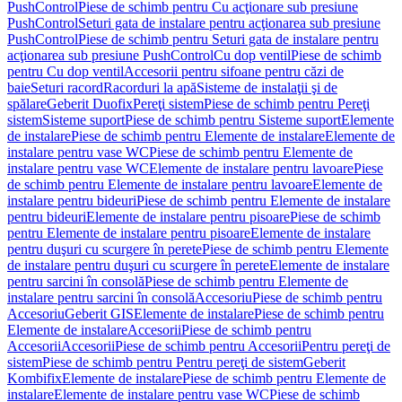
PushControl
Piese de schimb pentru Cu acţionare sub presiune
PushControl
Seturi gata de instalare pentru acţionarea sub presiune
PushControl
Piese de schimb pentru Seturi gata de instalare pentru
acţionarea sub presiune PushControl
Cu dop ventil
Piese de schimb
pentru Cu dop ventil
Accesorii pentru sifoane pentru căzi de
baie
Seturi racord
Racorduri la apă
Sisteme de instalaţii şi de
spălare
Geberit Duofix
Pereţi sistem
Piese de schimb pentru Pereţi
sistem
Sisteme suport
Piese de schimb pentru Sisteme suport
Elemente
de instalare
Piese de schimb pentru Elemente de instalare
Elemente de
instalare pentru vase WC
Piese de schimb pentru Elemente de
instalare pentru vase WC
Elemente de instalare pentru lavoare
Piese
de schimb pentru Elemente de instalare pentru lavoare
Elemente de
instalare pentru bideuri
Piese de schimb pentru Elemente de instalare
pentru bideuri
Elemente de instalare pentru pisoare
Piese de schimb
pentru Elemente de instalare pentru pisoare
Elemente de instalare
pentru duşuri cu scurgere în perete
Piese de schimb pentru Elemente
de instalare pentru duşuri cu scurgere în perete
Elemente de instalare
pentru sarcini în consolă
Piese de schimb pentru Elemente de
instalare pentru sarcini în consolă
Accesoriu
Piese de schimb pentru
Accesoriu
Geberit GIS
Elemente de instalare
Piese de schimb pentru
Elemente de instalare
Accesorii
Piese de schimb pentru
Accesorii
Accesorii
Piese de schimb pentru Accesorii
Pentru pereţi de
sistem
Piese de schimb pentru Pentru pereţi de sistem
Geberit
Kombifix
Elemente de instalare
Piese de schimb pentru Elemente de
instalare
Elemente de instalare pentru vase WC
Piese de schimb