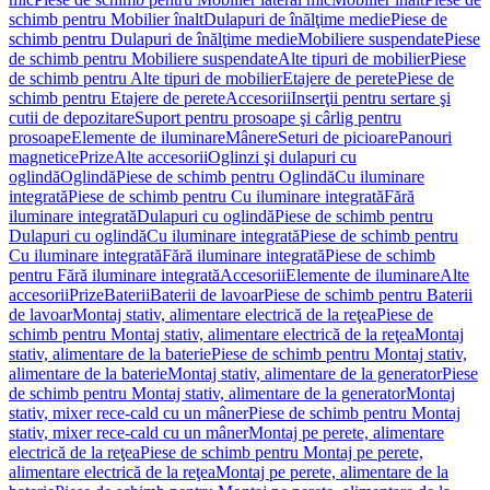
schimb pentru Mobilier înalt
Dulapuri de înălţime medie
Piese de
schimb pentru Dulapuri de înălţime medie
Mobiliere suspendate
Piese
de schimb pentru Mobiliere suspendate
Alte tipuri de mobilier
Piese
de schimb pentru Alte tipuri de mobilier
Etajere de perete
Piese de
schimb pentru Etajere de perete
Accesorii
Inserţii pentru sertare şi
cutii de depozitare
Suport pentru prosoape şi cârlig pentru
prosoape
Elemente de iluminare
Mânere
Seturi de picioare
Panouri
magnetice
Prize
Alte accesorii
Oglinzi şi dulapuri cu
oglindă
Oglindă
Piese de schimb pentru Oglindă
Cu iluminare
integrată
Piese de schimb pentru Cu iluminare integrată
Fără
iluminare integrată
Dulapuri cu oglindă
Piese de schimb pentru
Dulapuri cu oglindă
Cu iluminare integrată
Piese de schimb pentru
Cu iluminare integrată
Fără iluminare integrată
Piese de schimb
pentru Fără iluminare integrată
Accesorii
Elemente de iluminare
Alte
accesorii
Prize
Baterii
Baterii de lavoar
Piese de schimb pentru Baterii
de lavoar
Montaj stativ, alimentare electrică de la reţea
Piese de
schimb pentru Montaj stativ, alimentare electrică de la reţea
Montaj
stativ, alimentare de la baterie
Piese de schimb pentru Montaj stativ,
alimentare de la baterie
Montaj stativ, alimentare de la generator
Piese
de schimb pentru Montaj stativ, alimentare de la generator
Montaj
stativ, mixer rece-cald cu un mâner
Piese de schimb pentru Montaj
stativ, mixer rece-cald cu un mâner
Montaj pe perete, alimentare
electrică de la reţea
Piese de schimb pentru Montaj pe perete,
alimentare electrică de la reţea
Montaj pe perete, alimentare de la