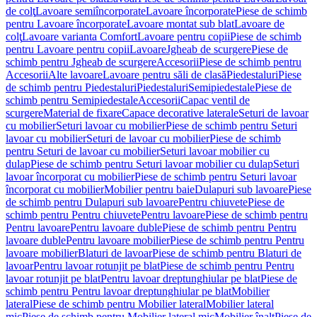
de colţ
Lavoare semiîncorporate
Lavoare încorporate
Piese de schimb
pentru Lavoare încorporate
Lavoare montat sub blat
Lavoare de
colţ
Lavoare varianta Comfort
Lavoare pentru copii
Piese de schimb
pentru Lavoare pentru copii
Lavoare
Jgheab de scurgere
Piese de
schimb pentru Jgheab de scurgere
Accesorii
Piese de schimb pentru
Accesorii
Alte lavoare
Lavoare pentru săli de clasă
Piedestaluri
Piese
de schimb pentru Piedestaluri
Piedestaluri
Semipiedestale
Piese de
schimb pentru Semipiedestale
Accesorii
Capac ventil de
scurgere
Material de fixare
Capace decorative laterale
Seturi de lavoar
cu mobilier
Seturi lavoar cu mobilier
Piese de schimb pentru Seturi
lavoar cu mobilier
Seturi de lavoar cu mobilier
Piese de schimb
pentru Seturi de lavoar cu mobilier
Seturi lavoar mobilier cu
dulap
Piese de schimb pentru Seturi lavoar mobilier cu dulap
Seturi
lavoar încorporat cu mobilier
Piese de schimb pentru Seturi lavoar
încorporat cu mobilier
Mobilier pentru baie
Dulapuri sub lavoare
Piese
de schimb pentru Dulapuri sub lavoare
Pentru chiuvete
Piese de
schimb pentru Pentru chiuvete
Pentru lavoare
Piese de schimb pentru
Pentru lavoare
Pentru lavoare duble
Piese de schimb pentru Pentru
lavoare duble
Pentru lavoare mobilier
Piese de schimb pentru Pentru
lavoare mobilier
Blaturi de lavoar
Piese de schimb pentru Blaturi de
lavoar
Pentru lavoar rotunjit pe blat
Piese de schimb pentru Pentru
lavoar rotunjit pe blat
Pentru lavoar dreptunghiular pe blat
Piese de
schimb pentru Pentru lavoar dreptunghiular pe blat
Mobilier
lateral
Piese de schimb pentru Mobilier lateral
Mobilier lateral
mic
Piese de schimb pentru Mobilier lateral mic
Mobilier înalt
Piese de