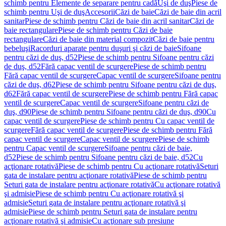
schimb pentru Elemente de separare pentru cadă
Uşi de duş
Piese de
schimb pentru Uşi de duş
Accesorii
Căzi de baie
Căzi de baie din acril
sanitar
Piese de schimb pentru Căzi de baie din acril sanitar
Căzi de
baie rectangulare
Piese de schimb pentru Căzi de baie
rectangulare
Căzi de baie din material compozit
Căzi de baie pentru
bebeluşi
Racorduri aparate pentru duşuri şi căzi de baie
Sifoane
pentru căzi de duş, d52
Piese de schimb pentru Sifoane pentru căzi
de duş, d52
Fără capac ventil de scurgere
Piese de schimb pentru
Fără capac ventil de scurgere
Capac ventil de scurgere
Sifoane pentru
căzi de duş, d62
Piese de schimb pentru Sifoane pentru căzi de duş,
d62
Fără capac ventil de scurgere
Piese de schimb pentru Fără capac
ventil de scurgere
Capac ventil de scurgere
Sifoane pentru căzi de
duş, d90
Piese de schimb pentru Sifoane pentru căzi de duş, d90
Cu
capac ventil de scurgere
Piese de schimb pentru Cu capac ventil de
scurgere
Fără capac ventil de scurgere
Piese de schimb pentru Fără
capac ventil de scurgere
Capac ventil de scurgere
Piese de schimb
pentru Capac ventil de scurgere
Sifoane pentru căzi de baie,
d52
Piese de schimb pentru Sifoane pentru căzi de baie, d52
Cu
acţionare rotativă
Piese de schimb pentru Cu acţionare rotativă
Seturi
gata de instalare pentru acţionare rotativă
Piese de schimb pentru
Seturi gata de instalare pentru acţionare rotativă
Cu acţionare rotativă
şi admisie
Piese de schimb pentru Cu acţionare rotativă şi
admisie
Seturi gata de instalare pentru acţionare rotativă şi
admisie
Piese de schimb pentru Seturi gata de instalare pentru
acţionare rotativă şi admisie
Cu acţionare sub presiune