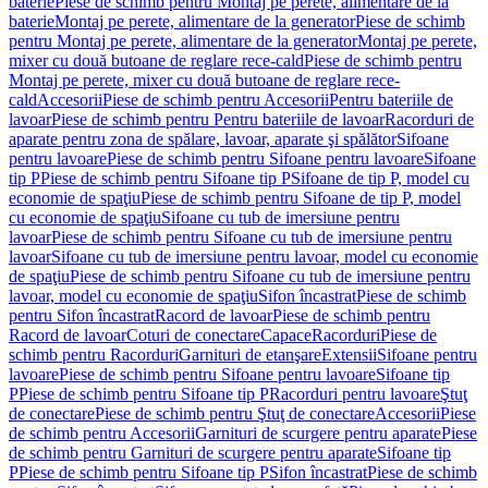
baterie
Piese de schimb pentru Montaj pe perete, alimentare de la
baterie
Montaj pe perete, alimentare de la generator
Piese de schimb
pentru Montaj pe perete, alimentare de la generator
Montaj pe perete,
mixer cu două butoane de reglare rece-cald
Piese de schimb pentru
Montaj pe perete, mixer cu două butoane de reglare rece-
cald
Accesorii
Piese de schimb pentru Accesorii
Pentru bateriile de
lavoar
Piese de schimb pentru Pentru bateriile de lavoar
Racorduri de
aparate pentru zona de spălare, lavoar, aparate şi spălător
Sifoane
pentru lavoare
Piese de schimb pentru Sifoane pentru lavoare
Sifoane
tip P
Piese de schimb pentru Sifoane tip P
Sifoane de tip P, model cu
economie de spaţiu
Piese de schimb pentru Sifoane de tip P, model
cu economie de spaţiu
Sifoane cu tub de imersiune pentru
lavoar
Piese de schimb pentru Sifoane cu tub de imersiune pentru
lavoar
Sifoane cu tub de imersiune pentru lavoar, model cu economie
de spaţiu
Piese de schimb pentru Sifoane cu tub de imersiune pentru
lavoar, model cu economie de spaţiu
Sifon încastrat
Piese de schimb
pentru Sifon încastrat
Racord de lavoar
Piese de schimb pentru
Racord de lavoar
Coturi de conectare
Capace
Racorduri
Piese de
schimb pentru Racorduri
Garnituri de etanşare
Extensii
Sifoane pentru
lavoare
Piese de schimb pentru Sifoane pentru lavoare
Sifoane tip
P
Piese de schimb pentru Sifoane tip P
Racorduri pentru lavoare
Ştuţ
de conectare
Piese de schimb pentru Ştuţ de conectare
Accesorii
Piese
de schimb pentru Accesorii
Garnituri de scurgere pentru aparate
Piese
de schimb pentru Garnituri de scurgere pentru aparate
Sifoane tip
P
Piese de schimb pentru Sifoane tip P
Sifon încastrat
Piese de schimb