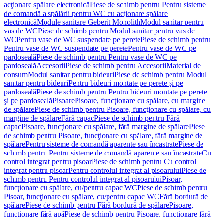
acţionare spălare electronică
Piese de schimb pentru Pentru sisteme
de comandă a spălării pentru WC cu acţionare spălare
electronică
Module sanitare Geberit Monolith
Modul sanitar pentru
vas de WC
Piese de schimb pentru Modul sanitar pentru vas de
WC
Pentru vase de WC suspendate pe perete
Piese de schimb pentru
Pentru vase de WC suspendate pe perete
Pentru vase de WC pe
pardoseală
Piese de schimb pentru Pentru vase de WC pe
pardoseală
Accesorii
Piese de schimb pentru Accesorii
Material de
consum
Modul sanitar pentru bideuri
Piese de schimb pentru Modul
sanitar pentru bideuri
Pentru bideuri montate pe perete şi pe
pardoseală
Piese de schimb pentru Pentru bideuri montate pe perete
şi pe pardoseală
Pisoare
Pisoare, funcţionare cu spălare, cu margine
de spălare
Piese de schimb pentru Pisoare, funcţionare cu spălare, cu
margine de spălare
Fără capac
Piese de schimb pentru Fără
capac
Pisoare, funcţionare cu spălare, fără margine de spălare
Piese
de schimb pentru Pisoare, funcţionare cu spălare, fără margine de
spălare
Pentru sisteme de comandă aparente sau încastrate
Piese de
schimb pentru Pentru sisteme de comandă aparente sau încastrate
Cu
control integrat pentru pisoar
Piese de schimb pentru Cu control
integrat pentru pisoar
Pentru controlul integrat al pisoarului
Piese de
schimb pentru Pentru controlul integrat al pisoarului
Pisoar,
funcţionare cu spălare, cu/pentru capac WC
Piese de schimb pentru
Pisoar, funcţionare cu spălare, cu/pentru capac WC
Fără bordură de
spălare
Piese de schimb pentru Fără bordură de spălare
Pisoare,
funcţionare fără apă
Piese de schimb pentru Pisoare, funcţionare fără