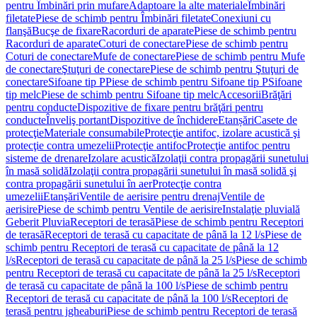
pentru Îmbinări prin mufare
Adaptoare la alte materiale
Îmbinări
filetate
Piese de schimb pentru Îmbinări filetate
Conexiuni cu
flanşă
Bucşe de fixare
Racorduri de aparate
Piese de schimb pentru
Racorduri de aparate
Coturi de conectare
Piese de schimb pentru
Coturi de conectare
Mufe de conectare
Piese de schimb pentru Mufe
de conectare
Ştuţuri de conectare
Piese de schimb pentru Ştuţuri de
conectare
Sifoane tip P
Piese de schimb pentru Sifoane tip P
Sifoane
tip melc
Piese de schimb pentru Sifoane tip melc
Accesorii
Brăţări
pentru conducte
Dispozitive de fixare pentru brăţări pentru
conducte
Înveliş portant
Dispozitive de închidere
Etanșări
Casete de
protecţie
Materiale consumabile
Protecţie antifoc, izolare acustică şi
protecţie contra umezelii
Protecţie antifoc
Protecţie antifoc pentru
sisteme de drenare
Izolare acustică
Izolaţii contra propagării sunetului
în masă solidă
Izolaţii contra propagării sunetului în masă solidă şi
contra propagării sunetului în aer
Protecţie contra
umezelii
Etanşări
Ventile de aerisire pentru drenaj
Ventile de
aerisire
Piese de schimb pentru Ventile de aerisire
Instalaţie pluvială
Geberit Pluvia
Receptori de terasă
Piese de schimb pentru Receptori
de terasă
Receptori de terasă cu capacitate de până la 12 l/s
Piese de
schimb pentru Receptori de terasă cu capacitate de până la 12
l/s
Receptori de terasă cu capacitate de până la 25 l/s
Piese de schimb
pentru Receptori de terasă cu capacitate de până la 25 l/s
Receptori
de terasă cu capacitate de până la 100 l/s
Piese de schimb pentru
Receptori de terasă cu capacitate de până la 100 l/s
Receptori de
terasă pentru jgheaburi
Piese de schimb pentru Receptori de terasă