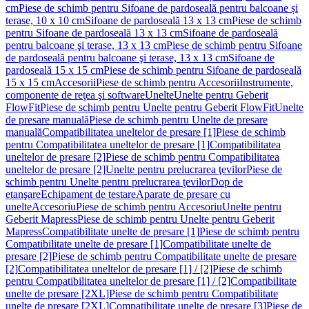
cm
Piese de schimb pentru Sifoane de pardoseală pentru balcoane și
terase, 10 x 10 cm
Sifoane de pardoseală 13 x 13 cm
Piese de schimb
pentru Sifoane de pardoseală 13 x 13 cm
Sifoane de pardoseală
pentru balcoane şi terase, 13 x 13 cm
Piese de schimb pentru Sifoane
de pardoseală pentru balcoane şi terase, 13 x 13 cm
Sifoane de
pardoseală 15 x 15 cm
Piese de schimb pentru Sifoane de pardoseală
15 x 15 cm
Accesorii
Piese de schimb pentru Accesorii
Instrumente,
componente de reţea şi software
Unelte
Unelte pentru Geberit
FlowFit
Piese de schimb pentru Unelte pentru Geberit FlowFit
Unelte
de presare manuală
Piese de schimb pentru Unelte de presare
manuală
Compatibilitatea uneltelor de presare [1]
Piese de schimb
pentru Compatibilitatea uneltelor de presare [1]
Compatibilitatea
uneltelor de presare [2]
Piese de schimb pentru Compatibilitatea
uneltelor de presare [2]
Unelte pentru prelucrarea ţevilor
Piese de
schimb pentru Unelte pentru prelucrarea ţevilor
Dop de
etanşare
Echipament de testare
Aparate de presare cu
unelte
Accesoriu
Piese de schimb pentru Accesoriu
Unelte pentru
Geberit Mapress
Piese de schimb pentru Unelte pentru Geberit
Mapress
Compatibilitate unelte de presare [1]
Piese de schimb pentru
Compatibilitate unelte de presare [1]
Compatibilitate unelte de
presare [2]
Piese de schimb pentru Compatibilitate unelte de presare
[2]
Compatibilitatea uneltelor de presare [1] / [2]
Piese de schimb
pentru Compatibilitatea uneltelor de presare [1] / [2]
Compatibilitate
unelte de presare [2XL]
Piese de schimb pentru Compatibilitate
unelte de presare [2XL]
Compatibilitate unelte de presare [3]
Piese de