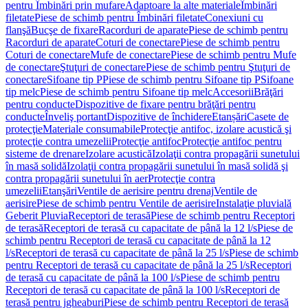
pentru Îmbinări prin mufare
Adaptoare la alte materiale
Îmbinări
filetate
Piese de schimb pentru Îmbinări filetate
Conexiuni cu
flanşă
Bucşe de fixare
Racorduri de aparate
Piese de schimb pentru
Racorduri de aparate
Coturi de conectare
Piese de schimb pentru
Coturi de conectare
Mufe de conectare
Piese de schimb pentru Mufe
de conectare
Ştuţuri de conectare
Piese de schimb pentru Ştuţuri de
conectare
Sifoane tip P
Piese de schimb pentru Sifoane tip P
Sifoane
tip melc
Piese de schimb pentru Sifoane tip melc
Accesorii
Brăţări
pentru conducte
Dispozitive de fixare pentru brăţări pentru
conducte
Înveliş portant
Dispozitive de închidere
Etanșări
Casete de
protecţie
Materiale consumabile
Protecţie antifoc, izolare acustică şi
protecţie contra umezelii
Protecţie antifoc
Protecţie antifoc pentru
sisteme de drenare
Izolare acustică
Izolaţii contra propagării sunetului
în masă solidă
Izolaţii contra propagării sunetului în masă solidă şi
contra propagării sunetului în aer
Protecţie contra
umezelii
Etanşări
Ventile de aerisire pentru drenaj
Ventile de
aerisire
Piese de schimb pentru Ventile de aerisire
Instalaţie pluvială
Geberit Pluvia
Receptori de terasă
Piese de schimb pentru Receptori
de terasă
Receptori de terasă cu capacitate de până la 12 l/s
Piese de
schimb pentru Receptori de terasă cu capacitate de până la 12
l/s
Receptori de terasă cu capacitate de până la 25 l/s
Piese de schimb
pentru Receptori de terasă cu capacitate de până la 25 l/s
Receptori
de terasă cu capacitate de până la 100 l/s
Piese de schimb pentru
Receptori de terasă cu capacitate de până la 100 l/s
Receptori de
terasă pentru jgheaburi
Piese de schimb pentru Receptori de terasă