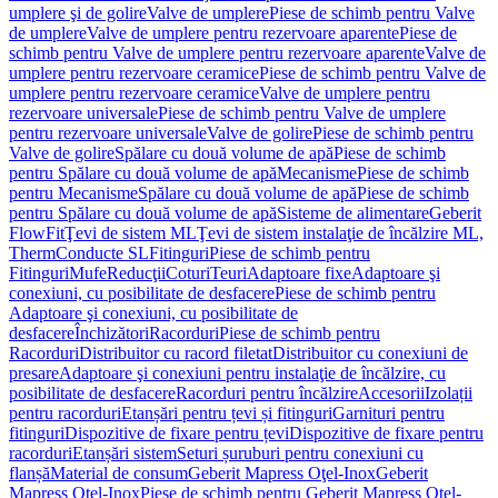
umplere şi de golire
Valve de umplere
Piese de schimb pentru Valve
de umplere
Valve de umplere pentru rezervoare aparente
Piese de
schimb pentru Valve de umplere pentru rezervoare aparente
Valve de
umplere pentru rezervoare ceramice
Piese de schimb pentru Valve de
umplere pentru rezervoare ceramice
Valve de umplere pentru
rezervoare universale
Piese de schimb pentru Valve de umplere
pentru rezervoare universale
Valve de golire
Piese de schimb pentru
Valve de golire
Spălare cu două volume de apă
Piese de schimb
pentru Spălare cu două volume de apă
Mecanisme
Piese de schimb
pentru Mecanisme
Spălare cu două volume de apă
Piese de schimb
pentru Spălare cu două volume de apă
Sisteme de alimentare
Geberit
FlowFit
Ţevi de sistem ML
Ţevi de sistem instalaţie de încălzire ML,
Therm
Conducte SL
Fitinguri
Piese de schimb pentru
Fitinguri
Mufe
Reducţii
Coturi
Teuri
Adaptoare fixe
Adaptoare şi
conexiuni, cu posibilitate de desfacere
Piese de schimb pentru
Adaptoare şi conexiuni, cu posibilitate de
desfacere
Închizători
Racorduri
Piese de schimb pentru
Racorduri
Distribuitor cu racord filetat
Distribuitor cu conexiuni de
presare
Adaptoare şi conexiuni pentru instalaţie de încălzire, cu
posibilitate de desfacere
Racorduri pentru încălzire
Accesorii
Izolații
pentru racorduri
Etanșări pentru țevi și fitinguri
Garnituri pentru
fitinguri
Dispozitive de fixare pentru țevi
Dispozitive de fixare pentru
racorduri
Etanșări sistem
Seturi șuruburi pentru conexiuni cu
flanșă
Material de consum
Geberit Mapress Oţel-Inox
Geberit
Mapress Oţel-Inox
Piese de schimb pentru Geberit Mapress Oţel-