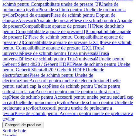
schimb pentru Compatibilitate unelte de presare [3]
Unelte de
prelucrare a ţevilor
Piese de schimb pentru Unelte de prelucrare a
ţevilor
Dopuri de etanşare
Piese de schimb pentru Dopuri de
etanşare
Accesorii
Aparate de presare
Piese de schimb pentru Aparate
de presare
Compatibilitate aparate de presare [1]
Piese de schimb
pentru Compatibilitate aparate de presare [1]
Compatibilitate aparate
de presare [2]
Piese de schimb pentru Compatibilitate aparate de
presare [2]
Compatibilitate aparate de presare [2XL]
Piese de schimb
pentru Compatibilitate aparate de presare [2XL]
Trusă
universală
Piese de schimb pentru Trusă universală
Trusă
universală
Piese de schimb pentru Trusă universală
Unelte pentru
Geberit Silent-db20 / Geberit HDPE
Piese de schimb pentru Unelte
pentru Geberit Silent-db20 / Geberit HDPE
Unelte de
electrofuziune
Piese de schimb pentru Unelte de
electrofuziune
Accesorii pentru unelte de electrofuziune
Unelte
pentru sudură cap la cap
Piese de schimb pentru Unelte pentru
sudură cap la cap
Accesorii pentru unelte pentru sudură cap la
cap
Piese de schimb pentru Accesorii pentru unelte pentru sudură cap
la cap
Unelte de prelucrare a ţevilor
Piese de schimb pentru Unelte de
prelucrare a ţevilor
Accesorii pentru unelte de prelucrare a
ţevilor
Piese de schimb pentru Accesorii pentru unelte de prelucrare a
ţevilor
Categorii de produse
Serii de baie