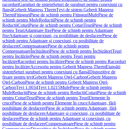
racorduri
Garnituri de sistem
Seturi de șuruburi pentru conexiuni cu
flanșă
Geberit Mapress Therm
Ţevi de sistem Geberit Mapress
Therm
Fitinguri
Piese de schimb pentru Fitinguri
Mufe
Piese de
schimb pentru Mufe
Reducţii
Piese de schimb pentru
Reducţii
Coturi
Piese de schimb pentru Coturi
Teuri
Piese de schimb
pentru Teuri
Adaptoare fixe
Piese de schimb pentru Adaptoare
fixe
Adaptoare şi conexiuni, cu posibilitate de desfacere
Piese de
schimb pentru Adaptoare şi conexiuni, cu posibilitate de
desfacere
Compensatoare
Piese de schimb pentru
Compensatoare
Închizători
Piese de schimb pentru Închizători
Teuri
pentru încălzire
Piese de schimb pentru Teuri pentru
încălzire
Racorduri pentru încălzire
Piese de schimb pentru Racorduri
pentru încălzire
Accesoriu pentru Geberit Mapress Therm
Etanşări
sistem
Seturi şuruburi pentru conexiuni cu flanşă
Dispozitive de
fixare pentru ţevi
Geberit Mapress Oţel-Carbon
Geberit Mapress
Oţel-Carbon
Piese de schimb pentru Geberit Mapress Oţel-
Carbon
Ţevi 1.0034
Ţevi 1.0215
Mufe
Piese de schimb pentru
Mufe
Reducţii
Piese de schimb pentru Reducţii
Coturi
Piese de schimb
pentru Coturi
Teuri
Piese de schimb pentru Teuri
Elemente în
cruce
Piese de schimb pentru Elemente în cruce
Adaptoare, fără
posibilitate de desfacere
Piese de schimb pentru Adaptoare, fără
posibilitate de desfacere
Adaptoare şi conexiuni, cu posibilitate de
desfacere
Piese de schimb pentru Adaptoare şi conexiuni, cu
posibilitate de desfacere
Compensatoare
Piese de schimb pentru
Compensatoare
Dispozitive de închidere
Piese de schimb pentru