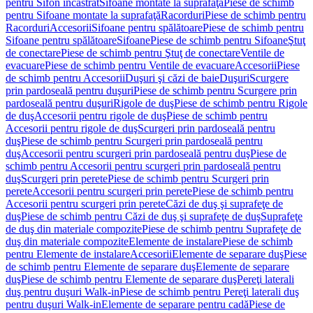
pentru Sifon încastrat
Sifoane montate la suprafaţă
Piese de schimb
pentru Sifoane montate la suprafaţă
Racorduri
Piese de schimb pentru
Racorduri
Accesorii
Sifoane pentru spălătoare
Piese de schimb pentru
Sifoane pentru spălătoare
Sifoane
Piese de schimb pentru Sifoane
Ştuţ
de conectare
Piese de schimb pentru Ştuţ de conectare
Ventile de
evacuare
Piese de schimb pentru Ventile de evacuare
Accesorii
Piese
de schimb pentru Accesorii
Duşuri şi căzi de baie
Duşuri
Scurgere
prin pardoseală pentru duşuri
Piese de schimb pentru Scurgere prin
pardoseală pentru duşuri
Rigole de duş
Piese de schimb pentru Rigole
de duş
Accesorii pentru rigole de duş
Piese de schimb pentru
Accesorii pentru rigole de duş
Scurgeri prin pardoseală pentru
duş
Piese de schimb pentru Scurgeri prin pardoseală pentru
duş
Accesorii pentru scurgeri prin pardoseală pentru duş
Piese de
schimb pentru Accesorii pentru scurgeri prin pardoseală pentru
duş
Scurgeri prin perete
Piese de schimb pentru Scurgeri prin
perete
Accesorii pentru scurgeri prin perete
Piese de schimb pentru
Accesorii pentru scurgeri prin perete
Căzi de duş şi suprafeţe de
duş
Piese de schimb pentru Căzi de duş şi suprafeţe de duş
Suprafeţe
de duş din materiale compozite
Piese de schimb pentru Suprafeţe de
duş din materiale compozite
Elemente de instalare
Piese de schimb
pentru Elemente de instalare
Accesorii
Elemente de separare duş
Piese
de schimb pentru Elemente de separare duş
Elemente de separare
duş
Piese de schimb pentru Elemente de separare duş
Pereţi laterali
duş pentru duşuri Walk-in
Piese de schimb pentru Pereţi laterali duş
pentru duşuri Walk-in
Elemente de separare pentru cadă
Piese de