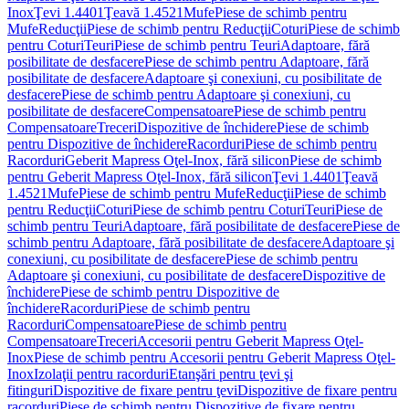
Inox
Ţevi 1.4401
Ţeavă 1.4521
Mufe
Piese de schimb pentru
Mufe
Reducţii
Piese de schimb pentru Reducţii
Coturi
Piese de schimb
pentru Coturi
Teuri
Piese de schimb pentru Teuri
Adaptoare, fără
posibilitate de desfacere
Piese de schimb pentru Adaptoare, fără
posibilitate de desfacere
Adaptoare şi conexiuni, cu posibilitate de
desfacere
Piese de schimb pentru Adaptoare şi conexiuni, cu
posibilitate de desfacere
Compensatoare
Piese de schimb pentru
Compensatoare
Treceri
Dispozitive de închidere
Piese de schimb
pentru Dispozitive de închidere
Racorduri
Piese de schimb pentru
Racorduri
Geberit Mapress Oţel-Inox, fără silicon
Piese de schimb
pentru Geberit Mapress Oţel-Inox, fără silicon
Ţevi 1.4401
Ţeavă
1.4521
Mufe
Piese de schimb pentru Mufe
Reducţii
Piese de schimb
pentru Reducţii
Coturi
Piese de schimb pentru Coturi
Teuri
Piese de
schimb pentru Teuri
Adaptoare, fără posibilitate de desfacere
Piese de
schimb pentru Adaptoare, fără posibilitate de desfacere
Adaptoare şi
conexiuni, cu posibilitate de desfacere
Piese de schimb pentru
Adaptoare şi conexiuni, cu posibilitate de desfacere
Dispozitive de
închidere
Piese de schimb pentru Dispozitive de
închidere
Racorduri
Piese de schimb pentru
Racorduri
Compensatoare
Piese de schimb pentru
Compensatoare
Treceri
Accesorii pentru Geberit Mapress Oţel-
Inox
Piese de schimb pentru Accesorii pentru Geberit Mapress Oţel-
Inox
Izolaţii pentru racorduri
Etanşări pentru ţevi şi
fitinguri
Dispozitive de fixare pentru ţevi
Dispozitive de fixare pentru
racorduri
Piese de schimb pentru Dispozitive de fixare pentru