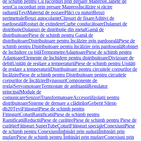
de schimb pentru Cu racorduri prin presare Mapress
Clapete de
sens
Cu racorduri prin presare Mapress
Încălzire și răcire
radiantă
Ţevi
Material de pozare
Plăci cu nuturi
Benzi
perimetrale
Benzi autocolante
Clipsuri de fixare
Aditivi de
pardoseală
Rosturi de extindere
Curbe conducătoare
Dulapuri de
distribuţie
Dulapuri de distribuţie din metal
Gamă de
distribuitoare
Piese de schimb pentru Gamă de
distribuitoare
Distribuitoare pentru încălzire prin pardoseală
Piese de
schimb pentru Distribuitoare pentru încălzire prin pardoseală
Robinet
de închidere cu bilă
Termometre
Adaptoare
Piese de schimb pentru
Adaptoare
Elemente de închidere pentru distribuitoare
Divizoare de
debit
Unităţi de reglare a temperaturii
Piese de schimb pentru Unităţi
de reglare a temperaturii
Distribuitoare pentru circuitele corpurilor de
încălzire
Piese de schimb pentru Distribuitoare pentru circuitele
corpurilor de încălzire
Bypassuri
Componente de
reglaj
Servomotoare
Termostate de ambianţă
Regulator
principal
Module de
comunicare
Senzori
Transformatoare
Accesorii
Izolaţii pentru
distribuitoare
Sisteme de drenare a clădirilor
Geberit Silent-
db20
Ţevi
Fitinguri
Piese de schimb pentru
Fitinguri
Coturi
Ramificaţii
Piese de schimb pentru
Ramificaţii
Reducţii
Piese de curățire
Piese de schimb pentru Piese de
curățire
Fitinguri SuperTube
Coturi
Fitinguri speciale
Conexiuni
Piese
de schimb pentru Conexiuni
Îmbinări prin sudură
Îmbinări prin
mufare
Piese de schimb pentru Îmbinări prin mufare
Conexiuni prin