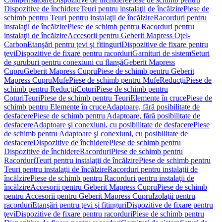
Dispozitive de închidere
Teuri pentru instalaţii de încălzire
Piese de
schimb pentru Teuri pentru instalaţii de încălzire
Racorduri pentru
instalaţii de încălzire
Piese de schimb pentru Racorduri pentru
instalaţii de încălzire
Accesorii pentru Geberit Mapress Oţel-
Carbon
Etanşări pentru ţevi şi fitinguri
Dispozitive de fixare pentru
ţevi
Dispozitive de fixare pentru racorduri
Garnituri de sistem
Seturi
de șuruburi pentru conexiuni cu flanșă
Geberit Mapress
Cupru
Geberit Mapress Cupru
Piese de schimb pentru Geberit
Mapress Cupru
Mufe
Piese de schimb pentru Mufe
Reducţii
Piese de
schimb pentru Reducţii
Coturi
Piese de schimb pentru
Coturi
Teuri
Piese de schimb pentru Teuri
Elemente în cruce
Piese de
schimb pentru Elemente în cruce
Adaptoare, fără posibilitate de
desfacere
Piese de schimb pentru Adaptoare, fără posibilitate de
desfacere
Adaptoare şi conexiuni, cu posibilitate de desfacere
Piese
de schimb pentru Adaptoare şi conexiuni, cu posibilitate de
desfacere
Dispozitive de închidere
Piese de schimb pentru
Dispozitive de închidere
Racorduri
Piese de schimb pentru
Racorduri
Teuri pentru instalaţii de încălzire
Piese de schimb pentru
Teuri pentru instalaţii de încălzire
Racorduri pentru instalaţii de
încălzire
Piese de schimb pentru Racorduri pentru instalaţii de
încălzire
Accesorii pentru Geberit Mapress Cupru
Piese de schimb
pentru Accesorii pentru Geberit Mapress Cupru
Izolaţii pentru
racorduri
Etanşări pentru ţevi şi fitinguri
Dispozitive de fixare pentru
ţevi
Dispozitive de fixare pentru racorduri
Piese de schimb pentru