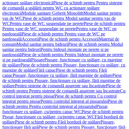
acţionare spălare electronică
Piese de schimb pentru Pentru sisteme
de comandă a spălării pentru WC cu acţionare spălare
electronică
Module sanitare Geberit Monolith
Modul sanitar pentru
vas de WC
Piese de schimb pentru Modul sanitar pentru vas de
WC
Pentru vase de WC suspendate pe perete
Piese de schimb pentru
Pentru vase de WC suspendate pe perete
Pentru vase de WC pe
pardoseală
Piese de schimb pentru Pentru vase de WC pe
pardoseală
Accesorii
Piese de schimb pentru Accesorii
Material de
consum
Modul sanitar pentru bideuri
Piese de schimb pentru Modul
sanitar pentru bideuri
Pentru bideuri montate pe perete şi pe
pardoseală
Piese de schimb pentru Pentru bideuri montate pe perete
şi pe pardoseală
Pisoare
Pisoare, funcţionare cu spălare, cu margine
de spălare
Piese de schimb pentru Pisoare, funcţionare cu spălare, cu
margine de spălare
Fără capac
Piese de schimb pentru Fără
capac
Pisoare, funcţionare cu spălare, fără margine de spălare
Piese
de schimb pentru Pisoare, funcţionare cu spălare, fără margine de
spălare
Pentru sisteme de comandă aparente sau încastrate
Piese de
schimb pentru Pentru sisteme de comandă aparente sau încastrate
Cu
control integrat pentru pisoar
Piese de schimb pentru Cu control
integrat pentru pisoar
Pentru controlul integrat al pisoarului
Piese de
schimb pentru Pentru controlul integrat al pisoarului
Pisoar,
funcţionare cu spălare, cu/pentru capac WC
Piese de schimb pentru
Pisoar, funcţionare cu spălare, cu/pentru capac WC
Fără bordură de
spălare
Piese de schimb pentru Fără bordură de spălare
Pisoare,
funcţionare fără apă
Piese de schimb pentru Pisoare, funcţionare fără