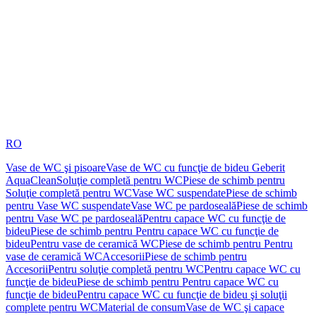
RO
Vase de WC şi pisoare
Vase de WC cu funcţie de bideu Geberit
AquaClean
Soluţie completă pentru WC
Piese de schimb pentru
Soluţie completă pentru WC
Vase WC suspendate
Piese de schimb
pentru Vase WC suspendate
Vase WC pe pardoseală
Piese de schimb
pentru Vase WC pe pardoseală
Pentru capace WC cu funcţie de
bideu
Piese de schimb pentru Pentru capace WC cu funcţie de
bideu
Pentru vase de ceramică WC
Piese de schimb pentru Pentru
vase de ceramică WC
Accesorii
Piese de schimb pentru
Accesorii
Pentru soluţie completă pentru WC
Pentru capace WC cu
funcţie de bideu
Piese de schimb pentru Pentru capace WC cu
funcţie de bideu
Pentru capace WC cu funcţie de bideu şi soluţii
complete pentru WC
Material de consum
Vase de WC şi capace