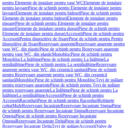
pentru Elemente de instalare pentru vase WC
Elemente de instalare
pentru lavoare
Piese de schimb pentru Elemente de instalare pentru
lavoare
Elemente de instalare pentru bideuri
Piese de schimb pentru
Elemente de instalare pentru bideuri
Elemente de instalare pentru
pisoare
Piese de schimb pentru Elemente de instalare pentru
pisoare
Elemente de instalare pentru duşuri
Piese de schimb pentru
Elemente de instalare pentru duşuri
Accesorii
Piese de schimb pentru
Accesorii
Pentru dispozitive de fixare
Piese de schimb pentru Pentru
dispozitive de fixare
Rezervoare aparente
Rezervoare aparente pentru
vase WC, din plastic
Piese de schimb pentru Rezervoare aparente
pentru vase WC, din plastic
Monobloc
Piese de schimb pentru
Monobloc
La înălțime
Piese de schimb pentru La înălțime
La
semiînălțime
Piese de schimb pentru La semiînălțime
Rezervoare
aparente pentru vase WC, din ceramică sanitară
Piese de schimb
pentru Rezervoare aparente pentru vase WC, din ceramică
sanitară
Monobloc
Piese de schimb pentru Monobloc
Ţevi de spălare
pentru rezervoare aparente
Piese de schimb pentru Ţevi de spălare
pentru rezervoare aparente
La înălțime
Piese de schimb pentru La
înălțime
La semiînălțime
Accesorii
Piese de schimb pentru
Accesorii
Racorduri
Piese de schimb pentru Racorduri
Robinete
colţar
Mufe
Rezervoare încastrate
Rezervoare încastrate Sigma
Piese
de schimb pentru Rezervoare încastrate Sigma
Rezervoare încastrate
Omega
Piese de schimb pentru Rezervoare încastrate
Omega
Rezervoare încastrate Delta
Piese de schimb pentru
Rezervoare încastrate Delta
Ţevi de spălare
Accesorii
Valve de