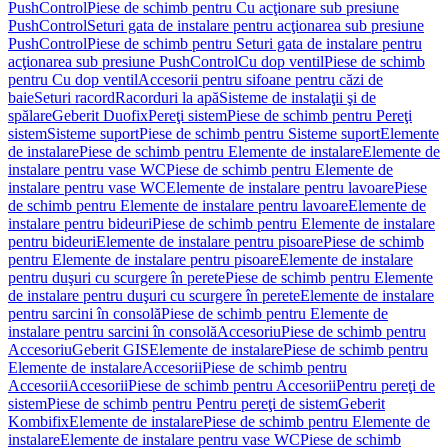
PushControl
Piese de schimb pentru Cu acţionare sub presiune
PushControl
Seturi gata de instalare pentru acţionarea sub presiune
PushControl
Piese de schimb pentru Seturi gata de instalare pentru
acţionarea sub presiune PushControl
Cu dop ventil
Piese de schimb
pentru Cu dop ventil
Accesorii pentru sifoane pentru căzi de
baie
Seturi racord
Racorduri la apă
Sisteme de instalaţii şi de
spălare
Geberit Duofix
Pereţi sistem
Piese de schimb pentru Pereţi
sistem
Sisteme suport
Piese de schimb pentru Sisteme suport
Elemente
de instalare
Piese de schimb pentru Elemente de instalare
Elemente de
instalare pentru vase WC
Piese de schimb pentru Elemente de
instalare pentru vase WC
Elemente de instalare pentru lavoare
Piese
de schimb pentru Elemente de instalare pentru lavoare
Elemente de
instalare pentru bideuri
Piese de schimb pentru Elemente de instalare
pentru bideuri
Elemente de instalare pentru pisoare
Piese de schimb
pentru Elemente de instalare pentru pisoare
Elemente de instalare
pentru duşuri cu scurgere în perete
Piese de schimb pentru Elemente
de instalare pentru duşuri cu scurgere în perete
Elemente de instalare
pentru sarcini în consolă
Piese de schimb pentru Elemente de
instalare pentru sarcini în consolă
Accesoriu
Piese de schimb pentru
Accesoriu
Geberit GIS
Elemente de instalare
Piese de schimb pentru
Elemente de instalare
Accesorii
Piese de schimb pentru
Accesorii
Accesorii
Piese de schimb pentru Accesorii
Pentru pereţi de
sistem
Piese de schimb pentru Pentru pereţi de sistem
Geberit
Kombifix
Elemente de instalare
Piese de schimb pentru Elemente de
instalare
Elemente de instalare pentru vase WC
Piese de schimb