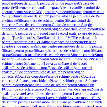
renovare
Piese de schimb pentru Seturi de renovare
Capace de
protecţie
Sisteme de comandă integrate
Alte accesorii
Racorduri de
aparate pentru vase de WC, pisoare şi bideuri
Sifoane pentru vase de
WC şi chiuvete
Piese de schimb pentru Sifoane pentru vase de WC
şi chiuvete
Sifoane
Piese de schimb pentru Sifoane
Coturi de
conectare
Piese de schimb pentru Coturi de conectare
Ştuţ de
conectare
Piese de schimb pentru Ştuţ de conectare
Seturi racord
Piese
de schimb pentru Seturi racord
Ţeavă racord spălare
Piese de schimb
pentru Ţeavă racord spălare
Racorduri din PVC
Piese de schimb
pentru Racorduri din PVC
Mufe şi capace de acoperire
Piese de
adaptor şi de îmbinare
Sifoane pentru pisoar
Piese de schimb pentru
Sifoane pentru pisoar
Sifoane pisoar
Piese de schimb pentru Sifoane
pisoar
Sifoane cu melc
Piese de schimb pentru Sifoane cu melc
Sifon
încastrat
Piese de schimb pentru Sifon încastrat
Sifoane tip P
Piese de
schimb pentru Sifoane tip P
Ţeavă de spălare şi de racord
spălare
Piese de schimb pentru Ţeavă de spălare şi de racord
spălare
Ştuţ de conectare
Piese de schimb pentru Ştuţ de
conectare
Coturi de conectare
Piese de schimb pentru Coturi de
conectare
Sifoane pentru bideuri
Piese de schimb pentru Sifoane
pentru bideuri
Sifoane tip P
Piese de schimb pentru Sifoane tip
P
Coturi de conectare
Capace
Racorduri
Garnituri de etanşare
Zona de
spălare
Lavoare
Lavoare
Piese de schimb pentru Lavoare
Lavoare
duble
Piese de schimb pentru Lavoare duble
Lavoare mobilier
Piese
de schimb pentru Lavoare mobilier
Lavoare pe blat
Piese de schimb
pentru Lavoare pe blat
Lavoar
Piese de schimb pentru Lavoar
Lavoar