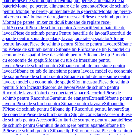
baterie
Piese de schimb pentru Montaj pe perete, alimentare de la
baterie
Montaj pe perete, alimentare de la generator
Piese de schimb
pentru Montaj pe perete, alimentare de la generator
Montaj pe perete,
mixer cu două butoane de reglare rece-cald
Piese de schimb pentru
Montaj pe perete, mixer cu două butoane de reglare rece-
cald
Accesorii
Piese de schimb pentru Accesorii
Pentru bateriile de
lavoar
Piese de schimb pentru Pentru bateriile de lavoar
Racorduri de
aparate pentru zona de spălare, lavoar, aparate şi spălător
Sifoane
pentru lavoare
Piese de schimb pentru Sifoane pentru lavoare
Sifoane
tip P
Piese de schimb pentru Sifoane tip P
Sifoane de tip P, model cu
economie de spaţiu
Piese de schimb pentru Sifoane de tip P, model
cu economie de spaţiu
Sifoane cu tub de imersiune pentru
lavoar
Piese de schimb pentru Sifoane cu tub de imersiune pentru
lavoar
Sifoane cu tub de imersiune pentru lavoar, model cu economie
de spaţiu
Piese de schimb pentru Sifoane cu tub de imersiune pentru
lavoar, model cu economie de spaţiu
Sifon încastrat
Piese de schimb
pentru Sifon încastrat
Racord de lavoar
Piese de schimb pentru
Racord de lavoar
Coturi de conectare
Capace
Racorduri
Piese de
schimb pentru Racorduri
Garnituri de etanşare
Extensii
Sifoane pentru
lavoare
Piese de schimb pentru Sifoane pentru lavoare
Sifoane tip
P
Piese de schimb pentru Sifoane tip P
Racorduri pentru lavoare
Ştuţ
de conectare
Piese de schimb pentru Ştuţ de conectare
Accesorii
Piese
de schimb pentru Accesorii
Garnituri de scurgere pentru aparate
Piese
de schimb pentru Garnituri de scurgere pentru aparate
Sifoane tip
P
Piese de schimb pentru Sifoane tip P
Sifon încastrat
Piese de schimb