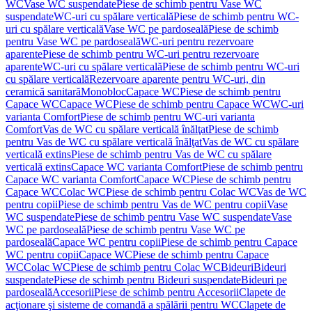
WC
Vase WC suspendate
Piese de schimb pentru Vase WC
suspendate
WC-uri cu spălare verticală
Piese de schimb pentru WC-
uri cu spălare verticală
Vase WC pe pardoseală
Piese de schimb
pentru Vase WC pe pardoseală
WC-uri pentru rezervoare
aparente
Piese de schimb pentru WC-uri pentru rezervoare
aparente
WC-uri cu spălare verticală
Piese de schimb pentru WC-uri
cu spălare verticală
Rezervoare aparente pentru WC-uri, din
ceramică sanitară
Monobloc
Capace WC
Piese de schimb pentru
Capace WC
Capace WC
Piese de schimb pentru Capace WC
WC-uri
varianta Comfort
Piese de schimb pentru WC-uri varianta
Comfort
Vas de WC cu spălare verticală înălţat
Piese de schimb
pentru Vas de WC cu spălare verticală înălţat
Vas de WC cu spălare
verticală extins
Piese de schimb pentru Vas de WC cu spălare
verticală extins
Capace WC varianta Comfort
Piese de schimb pentru
Capace WC varianta Comfort
Capace WC
Piese de schimb pentru
Capace WC
Colac WC
Piese de schimb pentru Colac WC
Vas de WC
pentru copii
Piese de schimb pentru Vas de WC pentru copii
Vase
WC suspendate
Piese de schimb pentru Vase WC suspendate
Vase
WC pe pardoseală
Piese de schimb pentru Vase WC pe
pardoseală
Capace WC pentru copii
Piese de schimb pentru Capace
WC pentru copii
Capace WC
Piese de schimb pentru Capace
WC
Colac WC
Piese de schimb pentru Colac WC
Bideuri
Bideuri
suspendate
Piese de schimb pentru Bideuri suspendate
Bideuri pe
pardoseală
Accesorii
Piese de schimb pentru Accesorii
Clapete de
acţionare şi sisteme de comandă a spălării pentru WC
Clapete de