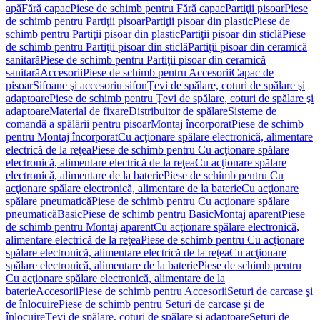
apă
Fără capac
Piese de schimb pentru Fără capac
Partiţii pisoar
Piese
de schimb pentru Partiţii pisoar
Partiţii pisoar din plastic
Piese de
schimb pentru Partiţii pisoar din plastic
Partiţii pisoar din sticlă
Piese
de schimb pentru Partiţii pisoar din sticlă
Partiţii pisoar din ceramică
sanitară
Piese de schimb pentru Partiţii pisoar din ceramică
sanitară
Accesorii
Piese de schimb pentru Accesorii
Capac de
pisoar
Sifoane şi accesoriu sifon
Ţevi de spălare, coturi de spălare şi
adaptoare
Piese de schimb pentru Ţevi de spălare, coturi de spălare şi
adaptoare
Material de fixare
Distribuitor de spălare
Sisteme de
comandă a spălării pentru pisoar
Montaj încorporat
Piese de schimb
pentru Montaj încorporat
Cu acţionare spălare electronică, alimentare
electrică de la reţea
Piese de schimb pentru Cu acţionare spălare
electronică, alimentare electrică de la reţea
Cu acţionare spălare
electronică, alimentare de la baterie
Piese de schimb pentru Cu
acţionare spălare electronică, alimentare de la baterie
Cu acţionare
spălare pneumatică
Piese de schimb pentru Cu acţionare spălare
pneumatică
Basic
Piese de schimb pentru Basic
Montaj aparent
Piese
de schimb pentru Montaj aparent
Cu acţionare spălare electronică,
alimentare electrică de la reţea
Piese de schimb pentru Cu acţionare
spălare electronică, alimentare electrică de la reţea
Cu acţionare
spălare electronică, alimentare de la baterie
Piese de schimb pentru
Cu acţionare spălare electronică, alimentare de la
baterie
Accesorii
Piese de schimb pentru Accesorii
Seturi de carcase şi
de înlocuire
Piese de schimb pentru Seturi de carcase şi de
înlocuire
Ţevi de spălare, coturi de spălare şi adaptoare
Seturi de