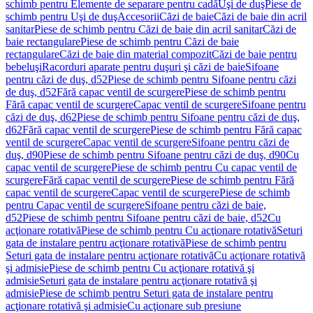
schimb pentru Elemente de separare pentru cadă
Uşi de duş
Piese de
schimb pentru Uşi de duş
Accesorii
Căzi de baie
Căzi de baie din acril
sanitar
Piese de schimb pentru Căzi de baie din acril sanitar
Căzi de
baie rectangulare
Piese de schimb pentru Căzi de baie
rectangulare
Căzi de baie din material compozit
Căzi de baie pentru
bebeluşi
Racorduri aparate pentru duşuri şi căzi de baie
Sifoane
pentru căzi de duş, d52
Piese de schimb pentru Sifoane pentru căzi
de duş, d52
Fără capac ventil de scurgere
Piese de schimb pentru
Fără capac ventil de scurgere
Capac ventil de scurgere
Sifoane pentru
căzi de duş, d62
Piese de schimb pentru Sifoane pentru căzi de duş,
d62
Fără capac ventil de scurgere
Piese de schimb pentru Fără capac
ventil de scurgere
Capac ventil de scurgere
Sifoane pentru căzi de
duş, d90
Piese de schimb pentru Sifoane pentru căzi de duş, d90
Cu
capac ventil de scurgere
Piese de schimb pentru Cu capac ventil de
scurgere
Fără capac ventil de scurgere
Piese de schimb pentru Fără
capac ventil de scurgere
Capac ventil de scurgere
Piese de schimb
pentru Capac ventil de scurgere
Sifoane pentru căzi de baie,
d52
Piese de schimb pentru Sifoane pentru căzi de baie, d52
Cu
acţionare rotativă
Piese de schimb pentru Cu acţionare rotativă
Seturi
gata de instalare pentru acţionare rotativă
Piese de schimb pentru
Seturi gata de instalare pentru acţionare rotativă
Cu acţionare rotativă
şi admisie
Piese de schimb pentru Cu acţionare rotativă şi
admisie
Seturi gata de instalare pentru acţionare rotativă şi
admisie
Piese de schimb pentru Seturi gata de instalare pentru
acţionare rotativă şi admisie
Cu acţionare sub presiune