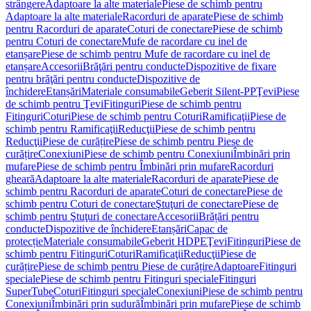
strângere
Adaptoare la alte materiale
Piese de schimb pentru
Adaptoare la alte materiale
Racorduri de aparate
Piese de schimb
pentru Racorduri de aparate
Coturi de conectare
Piese de schimb
pentru Coturi de conectare
Mufe de racordare cu inel de
etanșare
Piese de schimb pentru Mufe de racordare cu inel de
etanșare
Accesorii
Brăţări pentru conducte
Dispozitive de fixare
pentru brăţări pentru conducte
Dispozitive de
închidere
Etanșări
Materiale consumabile
Geberit Silent-PP
Ţevi
Piese
de schimb pentru Ţevi
Fitinguri
Piese de schimb pentru
Fitinguri
Coturi
Piese de schimb pentru Coturi
Ramificaţii
Piese de
schimb pentru Ramificaţii
Reducţii
Piese de schimb pentru
Reducţii
Piese de curățire
Piese de schimb pentru Piese de
curățire
Conexiuni
Piese de schimb pentru Conexiuni
Îmbinări prin
mufare
Piese de schimb pentru Îmbinări prin mufare
Racorduri
gheară
Adaptoare la alte materiale
Racorduri de aparate
Piese de
schimb pentru Racorduri de aparate
Coturi de conectare
Piese de
schimb pentru Coturi de conectare
Ştuţuri de conectare
Piese de
schimb pentru Ştuţuri de conectare
Accesorii
Brățări pentru
conducte
Dispozitive de închidere
Etanșări
Capac de
protecție
Materiale consumabile
Geberit HDPE
Ţevi
Fitinguri
Piese de
schimb pentru Fitinguri
Coturi
Ramificaţii
Reducţii
Piese de
curățire
Piese de schimb pentru Piese de curățire
Adaptoare
Fitinguri
speciale
Piese de schimb pentru Fitinguri speciale
Fitinguri
SuperTube
Coturi
Fitinguri speciale
Conexiuni
Piese de schimb pentru
Conexiuni
Îmbinări prin sudură
Îmbinări prin mufare
Piese de schimb