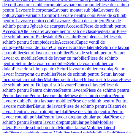
de colţ
Lavoare semiîncorporate
Lavoare încorporate
Piese de schimb
pentru Lavoare încorporate
Lavoare montat sub blat
Lavoare de
colţ
Lavoare varianta Comfort
Lavoare pentru copii
Piese de schimb
pentru Lavoare pentru copii
Lavoare
Jgheab de scurgere
Piese de
schimb pentru Jgheab de scurgere
Accesorii
Piese de schimb pentru
Accesorii
Alte lavoare
Lavoare pentru săli de clasă
Piedestaluri
Piese
de schimb pentru Piedestaluri
Piedestaluri
Semipiedestale
Piese de
schimb pentru Semipiedestale
Accesorii
Capac ventil de
scurgere
Material de fixare
Capace decorative laterale
Seturi de lavoar
cu mobilier
Seturi lavoar cu mobilier
Piese de schimb pentru Seturi
lavoar cu mobilier
Seturi de lavoar cu mobilier
Piese de schimb
pentru Seturi de lavoar cu mobilier
Seturi lavoar mobilier cu
dulap
Piese de schimb pentru Seturi lavoar mobilier cu dulap
Seturi
lavoar încorporat cu mobilier
Piese de schimb pentru Seturi lavoar
încorporat cu mobilier
Mobilier pentru baie
Dulapuri sub lavoare
Piese
de schimb pentru Dulapuri sub lavoare
Pentru chiuvete
Piese de
schimb pentru Pentru chiuvete
Pentru lavoare
Piese de schimb pentru
Pentru lavoare
Pentru lavoare duble
Piese de schimb pentru Pentru
lavoare duble
Pentru lavoare mobilier
Piese de schimb pentru Pentru
lavoare mobilier
Blaturi de lavoar
Piese de schimb pentru Blaturi de
lavoar
Pentru lavoar rotunjit pe blat
Piese de schimb pentru Pentru
lavoar rotunjit pe blat
Pentru lavoar dreptunghiular pe blat
Piese de
schimb pentru Pentru lavoar dreptunghiular pe blat
Mobilier
lateral
Piese de schimb pentru Mobilier lateral
Mobilier lateral
mic
Piese de schimb pentru Mobilier lateral mic
Mobilier înalt
Piese de