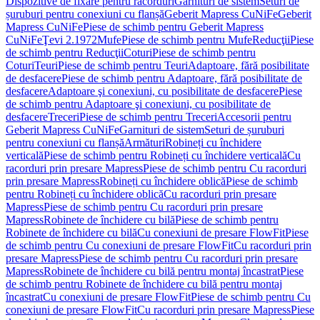
Dispozitive de fixare pentru racorduri
Garnituri de sistem
Seturi de
șuruburi pentru conexiuni cu flanșă
Geberit Mapress CuNiFe
Geberit
Mapress CuNiFe
Piese de schimb pentru Geberit Mapress
CuNiFe
Ţevi 2.1972
Mufe
Piese de schimb pentru Mufe
Reducţii
Piese
de schimb pentru Reducţii
Coturi
Piese de schimb pentru
Coturi
Teuri
Piese de schimb pentru Teuri
Adaptoare, fără posibilitate
de desfacere
Piese de schimb pentru Adaptoare, fără posibilitate de
desfacere
Adaptoare şi conexiuni, cu posibilitate de desfacere
Piese
de schimb pentru Adaptoare şi conexiuni, cu posibilitate de
desfacere
Treceri
Piese de schimb pentru Treceri
Accesorii pentru
Geberit Mapress CuNiFe
Garnituri de sistem
Seturi de șuruburi
pentru conexiuni cu flanșă
Armături
Robineți cu închidere
verticală
Piese de schimb pentru Robineți cu închidere verticală
Cu
racorduri prin presare Mapress
Piese de schimb pentru Cu racorduri
prin presare Mapress
Robineți cu închidere oblică
Piese de schimb
pentru Robineți cu închidere oblică
Cu racorduri prin presare
Mapress
Piese de schimb pentru Cu racorduri prin presare
Mapress
Robinete de închidere cu bilă
Piese de schimb pentru
Robinete de închidere cu bilă
Cu conexiuni de presare FlowFit
Piese
de schimb pentru Cu conexiuni de presare FlowFit
Cu racorduri prin
presare Mapress
Piese de schimb pentru Cu racorduri prin presare
Mapress
Robinete de închidere cu bilă pentru montaj încastrat
Piese
de schimb pentru Robinete de închidere cu bilă pentru montaj
încastrat
Cu conexiuni de presare FlowFit
Piese de schimb pentru Cu
conexiuni de presare FlowFit
Cu racorduri prin presare Mapress
Piese