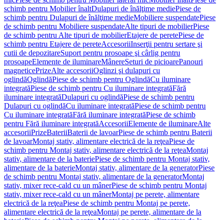
schimb pentru Mobilier înalt
Dulapuri de înălţime medie
Piese de
schimb pentru Dulapuri de înălţime medie
Mobiliere suspendate
Piese
de schimb pentru Mobiliere suspendate
Alte tipuri de mobilier
Piese
de schimb pentru Alte tipuri de mobilier
Etajere de perete
Piese de
schimb pentru Etajere de perete
Accesorii
Inserţii pentru sertare şi
cutii de depozitare
Suport pentru prosoape şi cârlig pentru
prosoape
Elemente de iluminare
Mânere
Seturi de picioare
Panouri
magnetice
Prize
Alte accesorii
Oglinzi şi dulapuri cu
oglindă
Oglindă
Piese de schimb pentru Oglindă
Cu iluminare
integrată
Piese de schimb pentru Cu iluminare integrată
Fără
iluminare integrată
Dulapuri cu oglindă
Piese de schimb pentru
Dulapuri cu oglindă
Cu iluminare integrată
Piese de schimb pentru
Cu iluminare integrată
Fără iluminare integrată
Piese de schimb
pentru Fără iluminare integrată
Accesorii
Elemente de iluminare
Alte
accesorii
Prize
Baterii
Baterii de lavoar
Piese de schimb pentru Baterii
de lavoar
Montaj stativ, alimentare electrică de la reţea
Piese de
schimb pentru Montaj stativ, alimentare electrică de la reţea
Montaj
stativ, alimentare de la baterie
Piese de schimb pentru Montaj stativ,
alimentare de la baterie
Montaj stativ, alimentare de la generator
Piese
de schimb pentru Montaj stativ, alimentare de la generator
Montaj
stativ, mixer rece-cald cu un mâner
Piese de schimb pentru Montaj
stativ, mixer rece-cald cu un mâner
Montaj pe perete, alimentare
electrică de la reţea
Piese de schimb pentru Montaj pe perete,
alimentare electrică de la reţea
Montaj pe perete, alimentare de la