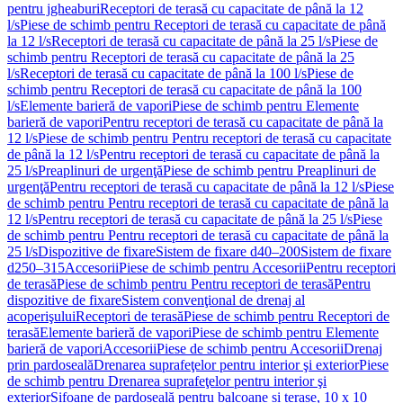
pentru jgheaburi
Receptori de terasă cu capacitate de până la 12
l/s
Piese de schimb pentru Receptori de terasă cu capacitate de până
la 12 l/s
Receptori de terasă cu capacitate de până la 25 l/s
Piese de
schimb pentru Receptori de terasă cu capacitate de până la 25
l/s
Receptori de terasă cu capacitate de până la 100 l/s
Piese de
schimb pentru Receptori de terasă cu capacitate de până la 100
l/s
Elemente barieră de vapori
Piese de schimb pentru Elemente
barieră de vapori
Pentru receptori de terasă cu capacitate de până la
12 l/s
Piese de schimb pentru Pentru receptori de terasă cu capacitate
de până la 12 l/s
Pentru receptori de terasă cu capacitate de până la
25 l/s
Preaplinuri de urgenţă
Piese de schimb pentru Preaplinuri de
urgenţă
Pentru receptori de terasă cu capacitate de până la 12 l/s
Piese
de schimb pentru Pentru receptori de terasă cu capacitate de până la
12 l/s
Pentru receptori de terasă cu capacitate de până la 25 l/s
Piese
de schimb pentru Pentru receptori de terasă cu capacitate de până la
25 l/s
Dispozitive de fixare
Sistem de fixare d40–200
Sistem de fixare
d250–315
Accesorii
Piese de schimb pentru Accesorii
Pentru receptori
de terasă
Piese de schimb pentru Pentru receptori de terasă
Pentru
dispozitive de fixare
Sistem convenţional de drenaj al
acoperişului
Receptori de terasă
Piese de schimb pentru Receptori de
terasă
Elemente barieră de vapori
Piese de schimb pentru Elemente
barieră de vapori
Accesorii
Piese de schimb pentru Accesorii
Drenaj
prin pardoseală
Drenarea suprafeţelor pentru interior şi exterior
Piese
de schimb pentru Drenarea suprafeţelor pentru interior şi
exterior
Sifoane de pardoseală pentru balcoane și terase, 10 x 10