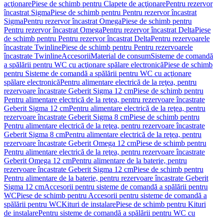
acţionare
Piese de schimb pentru Clapete de acţionare
Pentru rezervor
încastrat Sigma
Piese de schimb pentru Pentru rezervor încastrat
Sigma
Pentru rezervor încastrat Omega
Piese de schimb pentru
Pentru rezervor încastrat Omega
Pentru rezervor încastrat Delta
Piese
de schimb pentru Pentru rezervor încastrat Delta
Pentru rezervoarele
încastrate Twinline
Piese de schimb pentru Pentru rezervoarele
încastrate Twinline
Accesorii
Material de consum
Sisteme de comandă
a spălării pentru WC cu acţionare spălare electronică
Piese de schimb
pentru Sisteme de comandă a spălării pentru WC cu acţionare
spălare electronică
Pentru alimentare electrică de la reţea, pentru
rezervoare încastrate Geberit Sigma 12 cm
Piese de schimb pentru
Pentru alimentare electrică de la reţea, pentru rezervoare încastrate
Geberit Sigma 12 cm
Pentru alimentare electrică de la reţea, pentru
rezervoare încastrate Geberit Sigma 8 cm
Piese de schimb pentru
Pentru alimentare electrică de la reţea, pentru rezervoare încastrate
Geberit Sigma 8 cm
Pentru alimentare electrică de la reţea, pentru
rezervoare încastrate Geberit Omega 12 cm
Piese de schimb pentru
Pentru alimentare electrică de la reţea, pentru rezervoare încastrate
Geberit Omega 12 cm
Pentru alimentare de la baterie, pentru
rezervoare încastrate Geberit Sigma 12 cm
Piese de schimb pentru
Pentru alimentare de la baterie, pentru rezervoare încastrate Geberit
Sigma 12 cm
Accesorii pentru sisteme de comandă a spălării pentru
WC
Piese de schimb pentru Accesorii pentru sisteme de comandă a
spălării pentru WC
Kituri de instalare
Piese de schimb pentru Kituri
de instalare
Pentru sisteme de comandă a spălării pentru WC cu