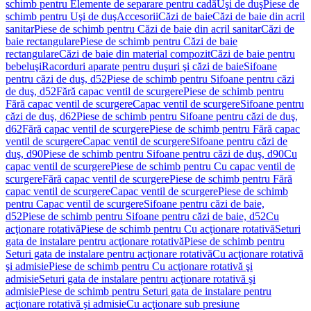
schimb pentru Elemente de separare pentru cadă
Uşi de duş
Piese de
schimb pentru Uşi de duş
Accesorii
Căzi de baie
Căzi de baie din acril
sanitar
Piese de schimb pentru Căzi de baie din acril sanitar
Căzi de
baie rectangulare
Piese de schimb pentru Căzi de baie
rectangulare
Căzi de baie din material compozit
Căzi de baie pentru
bebeluşi
Racorduri aparate pentru duşuri şi căzi de baie
Sifoane
pentru căzi de duş, d52
Piese de schimb pentru Sifoane pentru căzi
de duş, d52
Fără capac ventil de scurgere
Piese de schimb pentru
Fără capac ventil de scurgere
Capac ventil de scurgere
Sifoane pentru
căzi de duş, d62
Piese de schimb pentru Sifoane pentru căzi de duş,
d62
Fără capac ventil de scurgere
Piese de schimb pentru Fără capac
ventil de scurgere
Capac ventil de scurgere
Sifoane pentru căzi de
duş, d90
Piese de schimb pentru Sifoane pentru căzi de duş, d90
Cu
capac ventil de scurgere
Piese de schimb pentru Cu capac ventil de
scurgere
Fără capac ventil de scurgere
Piese de schimb pentru Fără
capac ventil de scurgere
Capac ventil de scurgere
Piese de schimb
pentru Capac ventil de scurgere
Sifoane pentru căzi de baie,
d52
Piese de schimb pentru Sifoane pentru căzi de baie, d52
Cu
acţionare rotativă
Piese de schimb pentru Cu acţionare rotativă
Seturi
gata de instalare pentru acţionare rotativă
Piese de schimb pentru
Seturi gata de instalare pentru acţionare rotativă
Cu acţionare rotativă
şi admisie
Piese de schimb pentru Cu acţionare rotativă şi
admisie
Seturi gata de instalare pentru acţionare rotativă şi
admisie
Piese de schimb pentru Seturi gata de instalare pentru
acţionare rotativă şi admisie
Cu acţionare sub presiune