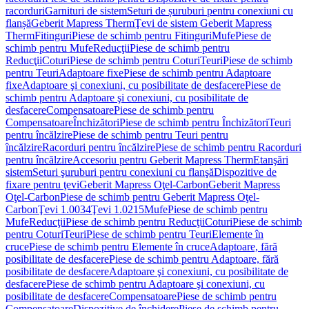
racorduri
Garnituri de sistem
Seturi de șuruburi pentru conexiuni cu
flanșă
Geberit Mapress Therm
Ţevi de sistem Geberit Mapress
Therm
Fitinguri
Piese de schimb pentru Fitinguri
Mufe
Piese de
schimb pentru Mufe
Reducţii
Piese de schimb pentru
Reducţii
Coturi
Piese de schimb pentru Coturi
Teuri
Piese de schimb
pentru Teuri
Adaptoare fixe
Piese de schimb pentru Adaptoare
fixe
Adaptoare şi conexiuni, cu posibilitate de desfacere
Piese de
schimb pentru Adaptoare şi conexiuni, cu posibilitate de
desfacere
Compensatoare
Piese de schimb pentru
Compensatoare
Închizători
Piese de schimb pentru Închizători
Teuri
pentru încălzire
Piese de schimb pentru Teuri pentru
încălzire
Racorduri pentru încălzire
Piese de schimb pentru Racorduri
pentru încălzire
Accesoriu pentru Geberit Mapress Therm
Etanşări
sistem
Seturi şuruburi pentru conexiuni cu flanşă
Dispozitive de
fixare pentru ţevi
Geberit Mapress Oţel-Carbon
Geberit Mapress
Oţel-Carbon
Piese de schimb pentru Geberit Mapress Oţel-
Carbon
Ţevi 1.0034
Ţevi 1.0215
Mufe
Piese de schimb pentru
Mufe
Reducţii
Piese de schimb pentru Reducţii
Coturi
Piese de schimb
pentru Coturi
Teuri
Piese de schimb pentru Teuri
Elemente în
cruce
Piese de schimb pentru Elemente în cruce
Adaptoare, fără
posibilitate de desfacere
Piese de schimb pentru Adaptoare, fără
posibilitate de desfacere
Adaptoare şi conexiuni, cu posibilitate de
desfacere
Piese de schimb pentru Adaptoare şi conexiuni, cu
posibilitate de desfacere
Compensatoare
Piese de schimb pentru
Compensatoare
Dispozitive de închidere
Piese de schimb pentru