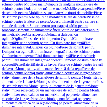
schimb pentru Mobilier înalt
Dulapuri de înălţime medie
Piese de
schimb pentru Dulapuri de înălţime medie
Mobiliere suspendate
Piese
de schimb pentru Mobiliere suspendate
Alte tipuri de mobilier
Piese
de schimb pentru Alte tipuri de mobilier
Etajere de perete
Piese de
schimb pentru Etajere de perete
Accesorii
Inserţii pentru sertare şi
cutii de depozitare
Suport pentru prosoape şi cârlig pentru
prosoape
Elemente de iluminare
Mânere
Seturi de picioare
Panouri
magnetice
Prize
Alte accesorii
Oglinzi şi dulapuri cu
oglindă
Oglindă
Piese de schimb pentru Oglindă
Cu iluminare
integrată
Piese de schimb pentru Cu iluminare integrată
Fără
iluminare integrată
Dulapuri cu oglindă
Piese de schimb pentru
Dulapuri cu oglindă
Cu iluminare integrată
Piese de schimb pentru
Cu iluminare integrată
Fără iluminare integrată
Piese de schimb
pentru Fără iluminare integrată
Accesorii
Elemente de iluminare
Alte
accesorii
Prize
Baterii
Baterii de lavoar
Piese de schimb pentru Baterii
de lavoar
Montaj stativ, alimentare electrică de la reţea
Piese de
schimb pentru Montaj stativ, alimentare electrică de la reţea
Montaj
stativ, alimentare de la baterie
Piese de schimb pentru Montaj stativ,
alimentare de la baterie
Montaj stativ, alimentare de la generator
Piese
de schimb pentru Montaj stativ, alimentare de la generator
Montaj
stativ, mixer rece-cald cu un mâner
Piese de schimb pentru Montaj
stativ, mixer rece-cald cu un mâner
Montaj pe perete, alimentare
electrică de la reţea
Piese de schimb pentru Montaj pe perete,
alimentare electrică de la reţea
Montaj pe perete, alimentare de la