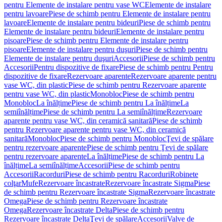
pentru Elemente de instalare pentru vase WC
Elemente de instalare
pentru lavoare
Piese de schimb pentru Elemente de instalare pentru
lavoare
Elemente de instalare pentru bideuri
Piese de schimb pentru
Elemente de instalare pentru bideuri
Elemente de instalare pentru
pisoare
Piese de schimb pentru Elemente de instalare pentru
pisoare
Elemente de instalare pentru duşuri
Piese de schimb pentru
Elemente de instalare pentru duşuri
Accesorii
Piese de schimb pentru
Accesorii
Pentru dispozitive de fixare
Piese de schimb pentru Pentru
dispozitive de fixare
Rezervoare aparente
Rezervoare aparente pentru
vase WC, din plastic
Piese de schimb pentru Rezervoare aparente
pentru vase WC, din plastic
Monobloc
Piese de schimb pentru
Monobloc
La înălțime
Piese de schimb pentru La înălțime
La
semiînălțime
Piese de schimb pentru La semiînălțime
Rezervoare
aparente pentru vase WC, din ceramică sanitară
Piese de schimb
pentru Rezervoare aparente pentru vase WC, din ceramică
sanitară
Monobloc
Piese de schimb pentru Monobloc
Ţevi de spălare
pentru rezervoare aparente
Piese de schimb pentru Ţevi de spălare
pentru rezervoare aparente
La înălțime
Piese de schimb pentru La
înălțime
La semiînălțime
Accesorii
Piese de schimb pentru
Accesorii
Racorduri
Piese de schimb pentru Racorduri
Robinete
colţar
Mufe
Rezervoare încastrate
Rezervoare încastrate Sigma
Piese
de schimb pentru Rezervoare încastrate Sigma
Rezervoare încastrate
Omega
Piese de schimb pentru Rezervoare încastrate
Omega
Rezervoare încastrate Delta
Piese de schimb pentru
Rezervoare încastrate Delta
Ţevi de spălare
Accesorii
Valve de