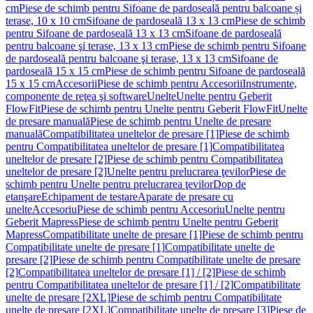
cm
Piese de schimb pentru Sifoane de pardoseală pentru balcoane și
terase, 10 x 10 cm
Sifoane de pardoseală 13 x 13 cm
Piese de schimb
pentru Sifoane de pardoseală 13 x 13 cm
Sifoane de pardoseală
pentru balcoane şi terase, 13 x 13 cm
Piese de schimb pentru Sifoane
de pardoseală pentru balcoane şi terase, 13 x 13 cm
Sifoane de
pardoseală 15 x 15 cm
Piese de schimb pentru Sifoane de pardoseală
15 x 15 cm
Accesorii
Piese de schimb pentru Accesorii
Instrumente,
componente de reţea şi software
Unelte
Unelte pentru Geberit
FlowFit
Piese de schimb pentru Unelte pentru Geberit FlowFit
Unelte
de presare manuală
Piese de schimb pentru Unelte de presare
manuală
Compatibilitatea uneltelor de presare [1]
Piese de schimb
pentru Compatibilitatea uneltelor de presare [1]
Compatibilitatea
uneltelor de presare [2]
Piese de schimb pentru Compatibilitatea
uneltelor de presare [2]
Unelte pentru prelucrarea ţevilor
Piese de
schimb pentru Unelte pentru prelucrarea ţevilor
Dop de
etanşare
Echipament de testare
Aparate de presare cu
unelte
Accesoriu
Piese de schimb pentru Accesoriu
Unelte pentru
Geberit Mapress
Piese de schimb pentru Unelte pentru Geberit
Mapress
Compatibilitate unelte de presare [1]
Piese de schimb pentru
Compatibilitate unelte de presare [1]
Compatibilitate unelte de
presare [2]
Piese de schimb pentru Compatibilitate unelte de presare
[2]
Compatibilitatea uneltelor de presare [1] / [2]
Piese de schimb
pentru Compatibilitatea uneltelor de presare [1] / [2]
Compatibilitate
unelte de presare [2XL]
Piese de schimb pentru Compatibilitate
unelte de presare [2XL]
Compatibilitate unelte de presare [3]
Piese de