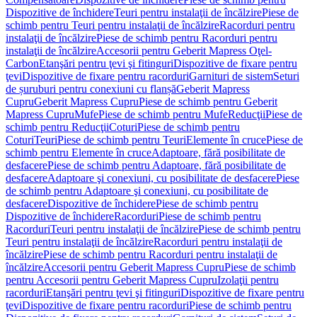
Dispozitive de închidere
Teuri pentru instalaţii de încălzire
Piese de
schimb pentru Teuri pentru instalaţii de încălzire
Racorduri pentru
instalaţii de încălzire
Piese de schimb pentru Racorduri pentru
instalaţii de încălzire
Accesorii pentru Geberit Mapress Oţel-
Carbon
Etanşări pentru ţevi şi fitinguri
Dispozitive de fixare pentru
ţevi
Dispozitive de fixare pentru racorduri
Garnituri de sistem
Seturi
de șuruburi pentru conexiuni cu flanșă
Geberit Mapress
Cupru
Geberit Mapress Cupru
Piese de schimb pentru Geberit
Mapress Cupru
Mufe
Piese de schimb pentru Mufe
Reducţii
Piese de
schimb pentru Reducţii
Coturi
Piese de schimb pentru
Coturi
Teuri
Piese de schimb pentru Teuri
Elemente în cruce
Piese de
schimb pentru Elemente în cruce
Adaptoare, fără posibilitate de
desfacere
Piese de schimb pentru Adaptoare, fără posibilitate de
desfacere
Adaptoare şi conexiuni, cu posibilitate de desfacere
Piese
de schimb pentru Adaptoare şi conexiuni, cu posibilitate de
desfacere
Dispozitive de închidere
Piese de schimb pentru
Dispozitive de închidere
Racorduri
Piese de schimb pentru
Racorduri
Teuri pentru instalaţii de încălzire
Piese de schimb pentru
Teuri pentru instalaţii de încălzire
Racorduri pentru instalaţii de
încălzire
Piese de schimb pentru Racorduri pentru instalaţii de
încălzire
Accesorii pentru Geberit Mapress Cupru
Piese de schimb
pentru Accesorii pentru Geberit Mapress Cupru
Izolaţii pentru
racorduri
Etanşări pentru ţevi şi fitinguri
Dispozitive de fixare pentru
ţevi
Dispozitive de fixare pentru racorduri
Piese de schimb pentru