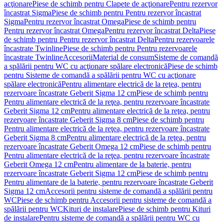
acţionare
Piese de schimb pentru Clapete de acţionare
Pentru rezervor
încastrat Sigma
Piese de schimb pentru Pentru rezervor încastrat
Sigma
Pentru rezervor încastrat Omega
Piese de schimb pentru
Pentru rezervor încastrat Omega
Pentru rezervor încastrat Delta
Piese
de schimb pentru Pentru rezervor încastrat Delta
Pentru rezervoarele
încastrate Twinline
Piese de schimb pentru Pentru rezervoarele
încastrate Twinline
Accesorii
Material de consum
Sisteme de comandă
a spălării pentru WC cu acţionare spălare electronică
Piese de schimb
pentru Sisteme de comandă a spălării pentru WC cu acţionare
spălare electronică
Pentru alimentare electrică de la reţea, pentru
rezervoare încastrate Geberit Sigma 12 cm
Piese de schimb pentru
Pentru alimentare electrică de la reţea, pentru rezervoare încastrate
Geberit Sigma 12 cm
Pentru alimentare electrică de la reţea, pentru
rezervoare încastrate Geberit Sigma 8 cm
Piese de schimb pentru
Pentru alimentare electrică de la reţea, pentru rezervoare încastrate
Geberit Sigma 8 cm
Pentru alimentare electrică de la reţea, pentru
rezervoare încastrate Geberit Omega 12 cm
Piese de schimb pentru
Pentru alimentare electrică de la reţea, pentru rezervoare încastrate
Geberit Omega 12 cm
Pentru alimentare de la baterie, pentru
rezervoare încastrate Geberit Sigma 12 cm
Piese de schimb pentru
Pentru alimentare de la baterie, pentru rezervoare încastrate Geberit
Sigma 12 cm
Accesorii pentru sisteme de comandă a spălării pentru
WC
Piese de schimb pentru Accesorii pentru sisteme de comandă a
spălării pentru WC
Kituri de instalare
Piese de schimb pentru Kituri
de instalare
Pentru sisteme de comandă a spălării pentru WC cu