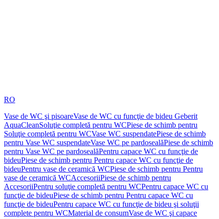
RO
Vase de WC şi pisoare
Vase de WC cu funcţie de bideu Geberit
AquaClean
Soluţie completă pentru WC
Piese de schimb pentru
Soluţie completă pentru WC
Vase WC suspendate
Piese de schimb
pentru Vase WC suspendate
Vase WC pe pardoseală
Piese de schimb
pentru Vase WC pe pardoseală
Pentru capace WC cu funcţie de
bideu
Piese de schimb pentru Pentru capace WC cu funcţie de
bideu
Pentru vase de ceramică WC
Piese de schimb pentru Pentru
vase de ceramică WC
Accesorii
Piese de schimb pentru
Accesorii
Pentru soluţie completă pentru WC
Pentru capace WC cu
funcţie de bideu
Piese de schimb pentru Pentru capace WC cu
funcţie de bideu
Pentru capace WC cu funcţie de bideu şi soluţii
complete pentru WC
Material de consum
Vase de WC şi capace