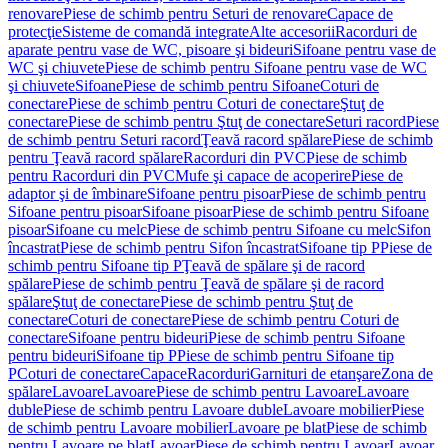
renovare
Piese de schimb pentru Seturi de renovare
Capace de
protecţie
Sisteme de comandă integrate
Alte accesorii
Racorduri de
aparate pentru vase de WC, pisoare şi bideuri
Sifoane pentru vase de
WC şi chiuvete
Piese de schimb pentru Sifoane pentru vase de WC
şi chiuvete
Sifoane
Piese de schimb pentru Sifoane
Coturi de
conectare
Piese de schimb pentru Coturi de conectare
Ştuţ de
conectare
Piese de schimb pentru Ştuţ de conectare
Seturi racord
Piese
de schimb pentru Seturi racord
Ţeavă racord spălare
Piese de schimb
pentru Ţeavă racord spălare
Racorduri din PVC
Piese de schimb
pentru Racorduri din PVC
Mufe şi capace de acoperire
Piese de
adaptor şi de îmbinare
Sifoane pentru pisoar
Piese de schimb pentru
Sifoane pentru pisoar
Sifoane pisoar
Piese de schimb pentru Sifoane
pisoar
Sifoane cu melc
Piese de schimb pentru Sifoane cu melc
Sifon
încastrat
Piese de schimb pentru Sifon încastrat
Sifoane tip P
Piese de
schimb pentru Sifoane tip P
Ţeavă de spălare şi de racord
spălare
Piese de schimb pentru Ţeavă de spălare şi de racord
spălare
Ştuţ de conectare
Piese de schimb pentru Ştuţ de
conectare
Coturi de conectare
Piese de schimb pentru Coturi de
conectare
Sifoane pentru bideuri
Piese de schimb pentru Sifoane
pentru bideuri
Sifoane tip P
Piese de schimb pentru Sifoane tip
P
Coturi de conectare
Capace
Racorduri
Garnituri de etanşare
Zona de
spălare
Lavoare
Lavoare
Piese de schimb pentru Lavoare
Lavoare
duble
Piese de schimb pentru Lavoare duble
Lavoare mobilier
Piese
de schimb pentru Lavoare mobilier
Lavoare pe blat
Piese de schimb
pentru Lavoare pe blat
Lavoar
Piese de schimb pentru Lavoar
Lavoar