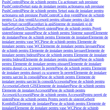
PushControl
Piese de schimb pentru Cu acţionare sub presiune
PushControl
Seturi gata de instalare pentru acţionarea sub presiune
PushControl
Piese de schimb pentru Seturi gata de instalare pentru
acţionarea sub presiune PushControl
Cu dop ventil
Piese de schimb
pentru Cu dop ventil
Accesorii pentru sifoane pentru căzi de
baie
Seturi racord
Racorduri la apă
Sisteme de instalaţii şi de
spălare
Geberit Duofix
Pereţi sistem
Piese de schimb pentru Pereţi
sistem
Sisteme suport
Piese de schimb pentru Sisteme suport
Elemente
de instalare
Piese de schimb pentru Elemente de instalare
Elemente de
instalare pentru vase WC
Piese de schimb pentru Elemente de
instalare pentru vase WC
Elemente de instalare pentru lavoare
Piese
de schimb pentru Elemente de instalare pentru lavoare
Elemente de
instalare pentru bideuri
Piese de schimb pentru Elemente de instalare
pentru bideuri
Elemente de instalare pentru pisoare
Piese de schimb
pentru Elemente de instalare pentru pisoare
Elemente de instalare
pentru duşuri cu scurgere în perete
Piese de schimb pentru Elemente
de instalare pentru duşuri cu scurgere în perete
Elemente de instalare
pentru sarcini în consolă
Piese de schimb pentru Elemente de
instalare pentru sarcini în consolă
Accesoriu
Piese de schimb pentru
Accesoriu
Geberit GIS
Elemente de instalare
Piese de schimb pentru
Elemente de instalare
Accesorii
Piese de schimb pentru
Accesorii
Accesorii
Piese de schimb pentru Accesorii
Pentru pereţi de
sistem
Piese de schimb pentru Pentru pereţi de sistem
Geberit
Kombifix
Elemente de instalare
Piese de schimb pentru Elemente de
instalare
Elemente de instalare pentru vase WC
Piese de schimb