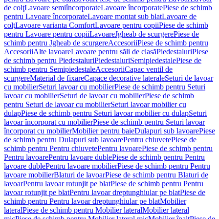
de colţ
Lavoare semiîncorporate
Lavoare încorporate
Piese de schimb
pentru Lavoare încorporate
Lavoare montat sub blat
Lavoare de
colţ
Lavoare varianta Comfort
Lavoare pentru copii
Piese de schimb
pentru Lavoare pentru copii
Lavoare
Jgheab de scurgere
Piese de
schimb pentru Jgheab de scurgere
Accesorii
Piese de schimb pentru
Accesorii
Alte lavoare
Lavoare pentru săli de clasă
Piedestaluri
Piese
de schimb pentru Piedestaluri
Piedestaluri
Semipiedestale
Piese de
schimb pentru Semipiedestale
Accesorii
Capac ventil de
scurgere
Material de fixare
Capace decorative laterale
Seturi de lavoar
cu mobilier
Seturi lavoar cu mobilier
Piese de schimb pentru Seturi
lavoar cu mobilier
Seturi de lavoar cu mobilier
Piese de schimb
pentru Seturi de lavoar cu mobilier
Seturi lavoar mobilier cu
dulap
Piese de schimb pentru Seturi lavoar mobilier cu dulap
Seturi
lavoar încorporat cu mobilier
Piese de schimb pentru Seturi lavoar
încorporat cu mobilier
Mobilier pentru baie
Dulapuri sub lavoare
Piese
de schimb pentru Dulapuri sub lavoare
Pentru chiuvete
Piese de
schimb pentru Pentru chiuvete
Pentru lavoare
Piese de schimb pentru
Pentru lavoare
Pentru lavoare duble
Piese de schimb pentru Pentru
lavoare duble
Pentru lavoare mobilier
Piese de schimb pentru Pentru
lavoare mobilier
Blaturi de lavoar
Piese de schimb pentru Blaturi de
lavoar
Pentru lavoar rotunjit pe blat
Piese de schimb pentru Pentru
lavoar rotunjit pe blat
Pentru lavoar dreptunghiular pe blat
Piese de
schimb pentru Pentru lavoar dreptunghiular pe blat
Mobilier
lateral
Piese de schimb pentru Mobilier lateral
Mobilier lateral
mic
Piese de schimb pentru Mobilier lateral mic
Mobilier înalt
Piese de