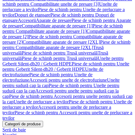
schimb pentru Compatibilitate unelte de presare [3]
Unelte de
prelucrare a ţevilor
Piese de schimb pentru Unelte de prelucrare a
ţevilor
Dopuri de etanşare
Piese de schimb pentru Dopuri de
etanşare
Accesorii
Aparate de presare
Piese de schimb pentru Aparate
de presare
Compatibilitate aparate de presare [1]
Piese de schimb
pentru Compatibilitate aparate de presare [1]
Compatibilitate aparate
de presare [2]
Piese de schimb pentru Compatibilitate aparate de
presare [2]
Compatibilitate aparate de presare [2XL]
Piese de schimb
pentru Compatibilitate aparate de presare [2XL]
Trusă
universală
Piese de schimb pentru Trusă universală
Trusă
universală
Piese de schimb pentru Trusă universală
Unelte pentru
Geberit Silent-db20 / Geberit HDPE
Piese de schimb pentru Unelte
pentru Geberit Silent-db20 / Geberit HDPE
Unelte de
electrofuziune
Piese de schimb pentru Unelte de
electrofuziune
Accesorii pentru unelte de electrofuziune
Unelte
pentru sudură cap la cap
Piese de schimb pentru Unelte pentru
sudură cap la cap
Accesorii pentru unelte pentru sudură cap la
cap
Piese de schimb pentru Accesorii pentru unelte pentru sudură cap
la cap
Unelte de prelucrare a ţevilor
Piese de schimb pentru Unelte de
prelucrare a ţevilor
Accesorii pentru unelte de prelucrare a
ţevilor
Piese de schimb pentru Accesorii pentru unelte de prelucrare a
ţevilor
Categorii de produse
Serii de baie