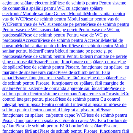
acţionare spălare electronică
Piese de schimb pentru Pentru sisteme
de comandă a spălării pentru WC cu acţionare spălare
electronică
Module sanitare Geberit Monolith
Modul sanitar pentru
vas de WC
Piese de schimb pentru Modul sanitar pentru vas de
WC
Pentru vase de WC suspendate pe perete
Piese de schimb pentru
Pentru vase de WC suspendate pe perete
Pentru vase de WC pe
pardoseală
Piese de schimb pentru Pentru vase de WC pe
pardoseală
Accesorii
Piese de schimb pentru Accesorii
Material de
consum
Modul sanitar pentru bideuri
Piese de schimb pentru Modul
sanitar pentru bideuri
Pentru bideuri montate pe perete şi pe
pardoseală
Piese de schimb pentru Pentru bideuri montate pe perete
şi pe pardoseală
Pisoare
Pisoare, funcţionare cu spălare, cu margine
de spălare
Piese de schimb pentru Pisoare, funcţionare cu spălare, cu
margine de spălare
Fără capac
Piese de schimb pentru Fără
capac
Pisoare, funcţionare cu spălare, fără margine de spălare
Piese
de schimb pentru Pisoare, funcţionare cu spălare, fără margine de
spălare
Pentru sisteme de comandă aparente sau încastrate
Piese de
schimb pentru Pentru sisteme de comandă aparente sau încastrate
Cu
control integrat pentru pisoar
Piese de schimb pentru Cu control
integrat pentru pisoar
Pentru controlul integrat al pisoarului
Piese de
schimb pentru Pentru controlul integrat al pisoarului
Pisoar,
funcţionare cu spălare, cu/pentru capac WC
Piese de schimb pentru
Pisoar, funcţionare cu spălare, cu/pentru capac WC
Fără bordură de
spălare
Piese de schimb pentru Fără bordură de spălare
Pisoare,
funcţionare fără apă
Piese de schimb pentru Pisoare, funcţionare fără