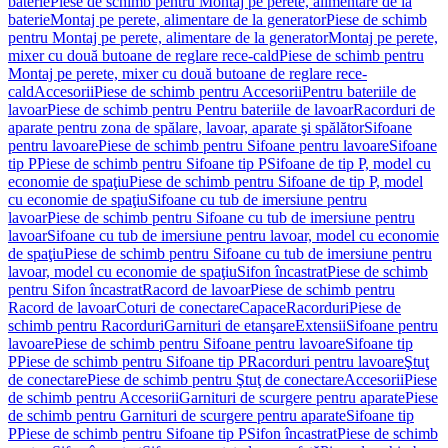
baterie
Piese de schimb pentru Montaj pe perete, alimentare de la
baterie
Montaj pe perete, alimentare de la generator
Piese de schimb
pentru Montaj pe perete, alimentare de la generator
Montaj pe perete,
mixer cu două butoane de reglare rece-cald
Piese de schimb pentru
Montaj pe perete, mixer cu două butoane de reglare rece-
cald
Accesorii
Piese de schimb pentru Accesorii
Pentru bateriile de
lavoar
Piese de schimb pentru Pentru bateriile de lavoar
Racorduri de
aparate pentru zona de spălare, lavoar, aparate şi spălător
Sifoane
pentru lavoare
Piese de schimb pentru Sifoane pentru lavoare
Sifoane
tip P
Piese de schimb pentru Sifoane tip P
Sifoane de tip P, model cu
economie de spaţiu
Piese de schimb pentru Sifoane de tip P, model
cu economie de spaţiu
Sifoane cu tub de imersiune pentru
lavoar
Piese de schimb pentru Sifoane cu tub de imersiune pentru
lavoar
Sifoane cu tub de imersiune pentru lavoar, model cu economie
de spaţiu
Piese de schimb pentru Sifoane cu tub de imersiune pentru
lavoar, model cu economie de spaţiu
Sifon încastrat
Piese de schimb
pentru Sifon încastrat
Racord de lavoar
Piese de schimb pentru
Racord de lavoar
Coturi de conectare
Capace
Racorduri
Piese de
schimb pentru Racorduri
Garnituri de etanşare
Extensii
Sifoane pentru
lavoare
Piese de schimb pentru Sifoane pentru lavoare
Sifoane tip
P
Piese de schimb pentru Sifoane tip P
Racorduri pentru lavoare
Ştuţ
de conectare
Piese de schimb pentru Ştuţ de conectare
Accesorii
Piese
de schimb pentru Accesorii
Garnituri de scurgere pentru aparate
Piese
de schimb pentru Garnituri de scurgere pentru aparate
Sifoane tip
P
Piese de schimb pentru Sifoane tip P
Sifon încastrat
Piese de schimb