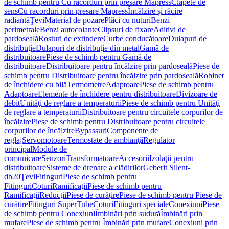
de schimb pentru Cu racorduri prin presare Mapress
Clapete de
sens
Cu racorduri prin presare Mapress
Încălzire și răcire
radiantă
Ţevi
Material de pozare
Plăci cu nuturi
Benzi
perimetrale
Benzi autocolante
Clipsuri de fixare
Aditivi de
pardoseală
Rosturi de extindere
Curbe conducătoare
Dulapuri de
distribuţie
Dulapuri de distribuţie din metal
Gamă de
distribuitoare
Piese de schimb pentru Gamă de
distribuitoare
Distribuitoare pentru încălzire prin pardoseală
Piese de
schimb pentru Distribuitoare pentru încălzire prin pardoseală
Robinet
de închidere cu bilă
Termometre
Adaptoare
Piese de schimb pentru
Adaptoare
Elemente de închidere pentru distribuitoare
Divizoare de
debit
Unităţi de reglare a temperaturii
Piese de schimb pentru Unităţi
de reglare a temperaturii
Distribuitoare pentru circuitele corpurilor de
încălzire
Piese de schimb pentru Distribuitoare pentru circuitele
corpurilor de încălzire
Bypassuri
Componente de
reglaj
Servomotoare
Termostate de ambianţă
Regulator
principal
Module de
comunicare
Senzori
Transformatoare
Accesorii
Izolaţii pentru
distribuitoare
Sisteme de drenare a clădirilor
Geberit Silent-
db20
Ţevi
Fitinguri
Piese de schimb pentru
Fitinguri
Coturi
Ramificaţii
Piese de schimb pentru
Ramificaţii
Reducţii
Piese de curățire
Piese de schimb pentru Piese de
curățire
Fitinguri SuperTube
Coturi
Fitinguri speciale
Conexiuni
Piese
de schimb pentru Conexiuni
Îmbinări prin sudură
Îmbinări prin
mufare
Piese de schimb pentru Îmbinări prin mufare
Conexiuni prin