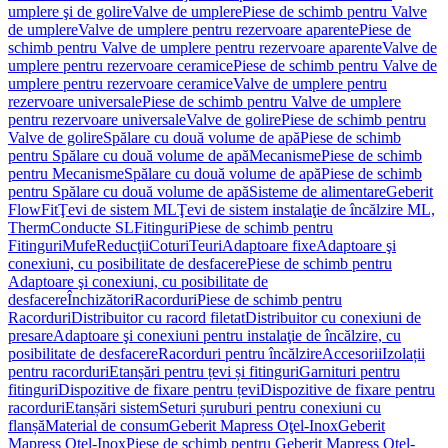
umplere şi de golire
Valve de umplere
Piese de schimb pentru Valve
de umplere
Valve de umplere pentru rezervoare aparente
Piese de
schimb pentru Valve de umplere pentru rezervoare aparente
Valve de
umplere pentru rezervoare ceramice
Piese de schimb pentru Valve de
umplere pentru rezervoare ceramice
Valve de umplere pentru
rezervoare universale
Piese de schimb pentru Valve de umplere
pentru rezervoare universale
Valve de golire
Piese de schimb pentru
Valve de golire
Spălare cu două volume de apă
Piese de schimb
pentru Spălare cu două volume de apă
Mecanisme
Piese de schimb
pentru Mecanisme
Spălare cu două volume de apă
Piese de schimb
pentru Spălare cu două volume de apă
Sisteme de alimentare
Geberit
FlowFit
Ţevi de sistem ML
Ţevi de sistem instalaţie de încălzire ML,
Therm
Conducte SL
Fitinguri
Piese de schimb pentru
Fitinguri
Mufe
Reducţii
Coturi
Teuri
Adaptoare fixe
Adaptoare şi
conexiuni, cu posibilitate de desfacere
Piese de schimb pentru
Adaptoare şi conexiuni, cu posibilitate de
desfacere
Închizători
Racorduri
Piese de schimb pentru
Racorduri
Distribuitor cu racord filetat
Distribuitor cu conexiuni de
presare
Adaptoare şi conexiuni pentru instalaţie de încălzire, cu
posibilitate de desfacere
Racorduri pentru încălzire
Accesorii
Izolații
pentru racorduri
Etanșări pentru țevi și fitinguri
Garnituri pentru
fitinguri
Dispozitive de fixare pentru țevi
Dispozitive de fixare pentru
racorduri
Etanșări sistem
Seturi șuruburi pentru conexiuni cu
flanșă
Material de consum
Geberit Mapress Oţel-Inox
Geberit
Mapress Oţel-Inox
Piese de schimb pentru Geberit Mapress Oţel-