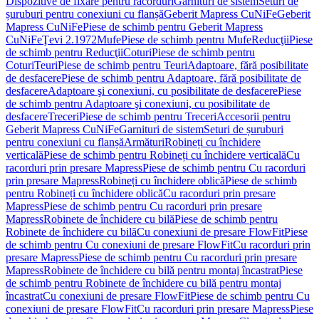
Dispozitive de fixare pentru racorduri
Garnituri de sistem
Seturi de
șuruburi pentru conexiuni cu flanșă
Geberit Mapress CuNiFe
Geberit
Mapress CuNiFe
Piese de schimb pentru Geberit Mapress
CuNiFe
Ţevi 2.1972
Mufe
Piese de schimb pentru Mufe
Reducţii
Piese
de schimb pentru Reducţii
Coturi
Piese de schimb pentru
Coturi
Teuri
Piese de schimb pentru Teuri
Adaptoare, fără posibilitate
de desfacere
Piese de schimb pentru Adaptoare, fără posibilitate de
desfacere
Adaptoare şi conexiuni, cu posibilitate de desfacere
Piese
de schimb pentru Adaptoare şi conexiuni, cu posibilitate de
desfacere
Treceri
Piese de schimb pentru Treceri
Accesorii pentru
Geberit Mapress CuNiFe
Garnituri de sistem
Seturi de șuruburi
pentru conexiuni cu flanșă
Armături
Robineți cu închidere
verticală
Piese de schimb pentru Robineți cu închidere verticală
Cu
racorduri prin presare Mapress
Piese de schimb pentru Cu racorduri
prin presare Mapress
Robineți cu închidere oblică
Piese de schimb
pentru Robineți cu închidere oblică
Cu racorduri prin presare
Mapress
Piese de schimb pentru Cu racorduri prin presare
Mapress
Robinete de închidere cu bilă
Piese de schimb pentru
Robinete de închidere cu bilă
Cu conexiuni de presare FlowFit
Piese
de schimb pentru Cu conexiuni de presare FlowFit
Cu racorduri prin
presare Mapress
Piese de schimb pentru Cu racorduri prin presare
Mapress
Robinete de închidere cu bilă pentru montaj încastrat
Piese
de schimb pentru Robinete de închidere cu bilă pentru montaj
încastrat
Cu conexiuni de presare FlowFit
Piese de schimb pentru Cu
conexiuni de presare FlowFit
Cu racorduri prin presare Mapress
Piese