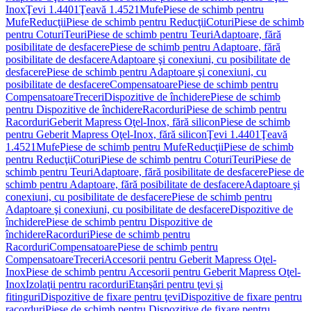
Inox
Ţevi 1.4401
Ţeavă 1.4521
Mufe
Piese de schimb pentru
Mufe
Reducţii
Piese de schimb pentru Reducţii
Coturi
Piese de schimb
pentru Coturi
Teuri
Piese de schimb pentru Teuri
Adaptoare, fără
posibilitate de desfacere
Piese de schimb pentru Adaptoare, fără
posibilitate de desfacere
Adaptoare şi conexiuni, cu posibilitate de
desfacere
Piese de schimb pentru Adaptoare şi conexiuni, cu
posibilitate de desfacere
Compensatoare
Piese de schimb pentru
Compensatoare
Treceri
Dispozitive de închidere
Piese de schimb
pentru Dispozitive de închidere
Racorduri
Piese de schimb pentru
Racorduri
Geberit Mapress Oţel-Inox, fără silicon
Piese de schimb
pentru Geberit Mapress Oţel-Inox, fără silicon
Ţevi 1.4401
Ţeavă
1.4521
Mufe
Piese de schimb pentru Mufe
Reducţii
Piese de schimb
pentru Reducţii
Coturi
Piese de schimb pentru Coturi
Teuri
Piese de
schimb pentru Teuri
Adaptoare, fără posibilitate de desfacere
Piese de
schimb pentru Adaptoare, fără posibilitate de desfacere
Adaptoare şi
conexiuni, cu posibilitate de desfacere
Piese de schimb pentru
Adaptoare şi conexiuni, cu posibilitate de desfacere
Dispozitive de
închidere
Piese de schimb pentru Dispozitive de
închidere
Racorduri
Piese de schimb pentru
Racorduri
Compensatoare
Piese de schimb pentru
Compensatoare
Treceri
Accesorii pentru Geberit Mapress Oţel-
Inox
Piese de schimb pentru Accesorii pentru Geberit Mapress Oţel-
Inox
Izolaţii pentru racorduri
Etanşări pentru ţevi şi
fitinguri
Dispozitive de fixare pentru ţevi
Dispozitive de fixare pentru
racorduri
Piese de schimb pentru Dispozitive de fixare pentru