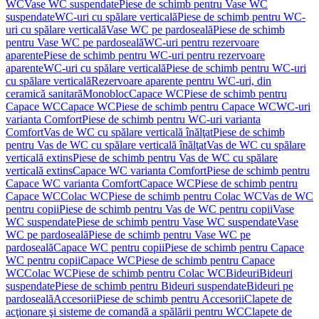
WC
Vase WC suspendate
Piese de schimb pentru Vase WC
suspendate
WC-uri cu spălare verticală
Piese de schimb pentru WC-
uri cu spălare verticală
Vase WC pe pardoseală
Piese de schimb
pentru Vase WC pe pardoseală
WC-uri pentru rezervoare
aparente
Piese de schimb pentru WC-uri pentru rezervoare
aparente
WC-uri cu spălare verticală
Piese de schimb pentru WC-uri
cu spălare verticală
Rezervoare aparente pentru WC-uri, din
ceramică sanitară
Monobloc
Capace WC
Piese de schimb pentru
Capace WC
Capace WC
Piese de schimb pentru Capace WC
WC-uri
varianta Comfort
Piese de schimb pentru WC-uri varianta
Comfort
Vas de WC cu spălare verticală înălţat
Piese de schimb
pentru Vas de WC cu spălare verticală înălţat
Vas de WC cu spălare
verticală extins
Piese de schimb pentru Vas de WC cu spălare
verticală extins
Capace WC varianta Comfort
Piese de schimb pentru
Capace WC varianta Comfort
Capace WC
Piese de schimb pentru
Capace WC
Colac WC
Piese de schimb pentru Colac WC
Vas de WC
pentru copii
Piese de schimb pentru Vas de WC pentru copii
Vase
WC suspendate
Piese de schimb pentru Vase WC suspendate
Vase
WC pe pardoseală
Piese de schimb pentru Vase WC pe
pardoseală
Capace WC pentru copii
Piese de schimb pentru Capace
WC pentru copii
Capace WC
Piese de schimb pentru Capace
WC
Colac WC
Piese de schimb pentru Colac WC
Bideuri
Bideuri
suspendate
Piese de schimb pentru Bideuri suspendate
Bideuri pe
pardoseală
Accesorii
Piese de schimb pentru Accesorii
Clapete de
acţionare şi sisteme de comandă a spălării pentru WC
Clapete de