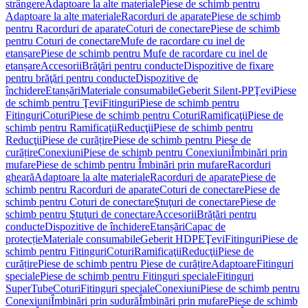
strângere
Adaptoare la alte materiale
Piese de schimb pentru
Adaptoare la alte materiale
Racorduri de aparate
Piese de schimb
pentru Racorduri de aparate
Coturi de conectare
Piese de schimb
pentru Coturi de conectare
Mufe de racordare cu inel de
etanșare
Piese de schimb pentru Mufe de racordare cu inel de
etanșare
Accesorii
Brăţări pentru conducte
Dispozitive de fixare
pentru brăţări pentru conducte
Dispozitive de
închidere
Etanșări
Materiale consumabile
Geberit Silent-PP
Ţevi
Piese
de schimb pentru Ţevi
Fitinguri
Piese de schimb pentru
Fitinguri
Coturi
Piese de schimb pentru Coturi
Ramificaţii
Piese de
schimb pentru Ramificaţii
Reducţii
Piese de schimb pentru
Reducţii
Piese de curățire
Piese de schimb pentru Piese de
curățire
Conexiuni
Piese de schimb pentru Conexiuni
Îmbinări prin
mufare
Piese de schimb pentru Îmbinări prin mufare
Racorduri
gheară
Adaptoare la alte materiale
Racorduri de aparate
Piese de
schimb pentru Racorduri de aparate
Coturi de conectare
Piese de
schimb pentru Coturi de conectare
Ştuţuri de conectare
Piese de
schimb pentru Ştuţuri de conectare
Accesorii
Brățări pentru
conducte
Dispozitive de închidere
Etanșări
Capac de
protecție
Materiale consumabile
Geberit HDPE
Ţevi
Fitinguri
Piese de
schimb pentru Fitinguri
Coturi
Ramificaţii
Reducţii
Piese de
curățire
Piese de schimb pentru Piese de curățire
Adaptoare
Fitinguri
speciale
Piese de schimb pentru Fitinguri speciale
Fitinguri
SuperTube
Coturi
Fitinguri speciale
Conexiuni
Piese de schimb pentru
Conexiuni
Îmbinări prin sudură
Îmbinări prin mufare
Piese de schimb