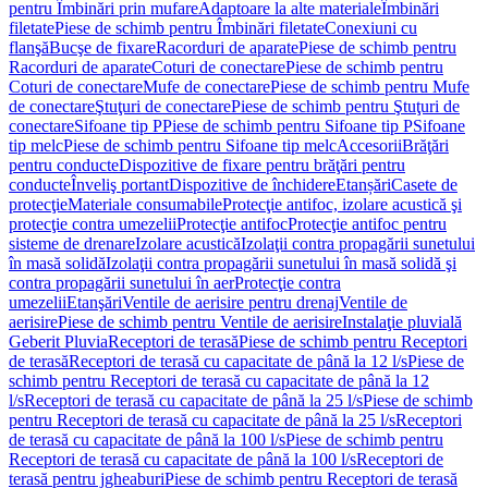
pentru Îmbinări prin mufare
Adaptoare la alte materiale
Îmbinări
filetate
Piese de schimb pentru Îmbinări filetate
Conexiuni cu
flanşă
Bucşe de fixare
Racorduri de aparate
Piese de schimb pentru
Racorduri de aparate
Coturi de conectare
Piese de schimb pentru
Coturi de conectare
Mufe de conectare
Piese de schimb pentru Mufe
de conectare
Ştuţuri de conectare
Piese de schimb pentru Ştuţuri de
conectare
Sifoane tip P
Piese de schimb pentru Sifoane tip P
Sifoane
tip melc
Piese de schimb pentru Sifoane tip melc
Accesorii
Brăţări
pentru conducte
Dispozitive de fixare pentru brăţări pentru
conducte
Înveliş portant
Dispozitive de închidere
Etanșări
Casete de
protecţie
Materiale consumabile
Protecţie antifoc, izolare acustică şi
protecţie contra umezelii
Protecţie antifoc
Protecţie antifoc pentru
sisteme de drenare
Izolare acustică
Izolaţii contra propagării sunetului
în masă solidă
Izolaţii contra propagării sunetului în masă solidă şi
contra propagării sunetului în aer
Protecţie contra
umezelii
Etanşări
Ventile de aerisire pentru drenaj
Ventile de
aerisire
Piese de schimb pentru Ventile de aerisire
Instalaţie pluvială
Geberit Pluvia
Receptori de terasă
Piese de schimb pentru Receptori
de terasă
Receptori de terasă cu capacitate de până la 12 l/s
Piese de
schimb pentru Receptori de terasă cu capacitate de până la 12
l/s
Receptori de terasă cu capacitate de până la 25 l/s
Piese de schimb
pentru Receptori de terasă cu capacitate de până la 25 l/s
Receptori
de terasă cu capacitate de până la 100 l/s
Piese de schimb pentru
Receptori de terasă cu capacitate de până la 100 l/s
Receptori de
terasă pentru jgheaburi
Piese de schimb pentru Receptori de terasă