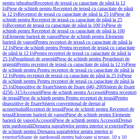
pentru jgheaburi
Receptori de terasă cu capacitate de până la 12
l/s
Piese de schimb pentru Receptori de terasă cu capacitate de până
la 12 l/s
Receptori de terasă cu capacitate de până la 25 l/s
Piese de
schimb pentru Receptori de terasă cu capacitate de până la 25
l/s
Receptori de terasă cu capacitate de până la 100 l/s
Piese de
schimb pentru Receptori de terasă cu capacitate de până la 100
l/s
Elemente barieră de vapori
Piese de schimb pentru Elemente
barieră de vapori
Pentru receptori de terasă cu capacitate de până la
12 l/s
Piese de schimb pentru Pentru receptori de terasă cu capacitate
de până la 12 l/s
Pentru receptori de terasă cu capacitate de până la
25 l/s
Preaplinuri de urgenţă
Piese de schimb pentru Preaplinuri de
urgenţă
Pentru receptori de terasă cu capacitate de până la 12 l/s
Piese
de schimb pentru Pentru receptori de terasă cu capacitate de până la
12 l/s
Pentru receptori de terasă cu capacitate de până la 25 l/s
Piese
de schimb pentru Pentru receptori de terasă cu capacitate de până la
25 l/s
Dispozitive de fixare
Sistem de fixare d40–200
Sistem de fixare
d250–315
Accesorii
Piese de schimb pentru Accesorii
Pentru receptori
de terasă
Piese de schimb pentru Pentru receptori de terasă
Pentru
dispozitive de fixare
Sistem convenţional de drenaj al
acoperişului
Receptori de terasă
Piese de schimb pentru Receptori de
terasă
Elemente barieră de vapori
Piese de schimb pentru Elemente
barieră de vapori
Accesorii
Piese de schimb pentru Accesorii
Drenaj
prin pardoseală
Drenarea suprafeţelor pentru interior şi exterior
Piese
de schimb pentru Drenarea suprafeţelor pentru interior şi
exterior
Sifoane de pardoseală pentru balcoane și terase, 10 x 10