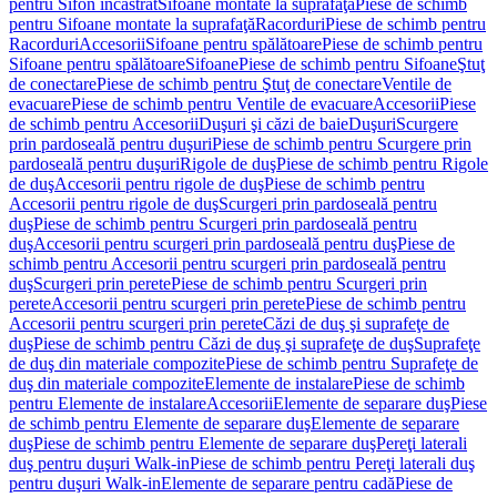
pentru Sifon încastrat
Sifoane montate la suprafaţă
Piese de schimb
pentru Sifoane montate la suprafaţă
Racorduri
Piese de schimb pentru
Racorduri
Accesorii
Sifoane pentru spălătoare
Piese de schimb pentru
Sifoane pentru spălătoare
Sifoane
Piese de schimb pentru Sifoane
Ştuţ
de conectare
Piese de schimb pentru Ştuţ de conectare
Ventile de
evacuare
Piese de schimb pentru Ventile de evacuare
Accesorii
Piese
de schimb pentru Accesorii
Duşuri şi căzi de baie
Duşuri
Scurgere
prin pardoseală pentru duşuri
Piese de schimb pentru Scurgere prin
pardoseală pentru duşuri
Rigole de duş
Piese de schimb pentru Rigole
de duş
Accesorii pentru rigole de duş
Piese de schimb pentru
Accesorii pentru rigole de duş
Scurgeri prin pardoseală pentru
duş
Piese de schimb pentru Scurgeri prin pardoseală pentru
duş
Accesorii pentru scurgeri prin pardoseală pentru duş
Piese de
schimb pentru Accesorii pentru scurgeri prin pardoseală pentru
duş
Scurgeri prin perete
Piese de schimb pentru Scurgeri prin
perete
Accesorii pentru scurgeri prin perete
Piese de schimb pentru
Accesorii pentru scurgeri prin perete
Căzi de duş şi suprafeţe de
duş
Piese de schimb pentru Căzi de duş şi suprafeţe de duş
Suprafeţe
de duş din materiale compozite
Piese de schimb pentru Suprafeţe de
duş din materiale compozite
Elemente de instalare
Piese de schimb
pentru Elemente de instalare
Accesorii
Elemente de separare duş
Piese
de schimb pentru Elemente de separare duş
Elemente de separare
duş
Piese de schimb pentru Elemente de separare duş
Pereţi laterali
duş pentru duşuri Walk-in
Piese de schimb pentru Pereţi laterali duş
pentru duşuri Walk-in
Elemente de separare pentru cadă
Piese de