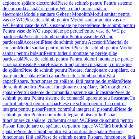
acţionare spălare electronică
Piese de schimb pentru Pentru sisteme
de comandă a spălării pentru WC cu acţionare spălare
electronică
Module sanitare Geberit Monolith
Modul sanitar pentru
vas de WC
Piese de schimb pentru Modul sanitar pentru vas de
WC
Pentru vase de WC suspendate pe perete
Piese de schimb pentru
Pentru vase de WC suspendate pe perete
Pentru vase de WC pe
pardoseală
Piese de schimb pentru Pentru vase de WC pe
pardoseală
Accesorii
Piese de schimb pentru Accesorii
Material de
consum
Modul sanitar pentru bideuri
Piese de schimb pentru Modul
sanitar pentru bideuri
Pentru bideuri montate pe perete şi pe
pardoseală
Piese de schimb pentru Pentru bideuri montate pe perete
şi pe pardoseală
Pisoare
Pisoare, funcţionare cu spălare, cu margine
de spălare
Piese de schimb pentru Pisoare, funcţionare cu spălare, cu
margine de spălare
Fără capac
Piese de schimb pentru Fără
capac
Pisoare, funcţionare cu spălare, fără margine de spălare
Piese
de schimb pentru Pisoare, funcţionare cu spălare, fără margine de
spălare
Pentru sisteme de comandă aparente sau încastrate
Piese de
schimb pentru Pentru sisteme de comandă aparente sau încastrate
Cu
control integrat pentru pisoar
Piese de schimb pentru Cu control
integrat pentru pisoar
Pentru controlul integrat al pisoarului
Piese de
schimb pentru Pentru controlul integrat al pisoarului
Pisoar,
funcţionare cu spălare, cu/pentru capac WC
Piese de schimb pentru
Pisoar, funcţionare cu spălare, cu/pentru capac WC
Fără bordură de
spălare
Piese de schimb pentru Fără bordură de spălare
Pisoare,
funcţionare fără apă
Piese de schimb pentru Pisoare, funcţionare fără