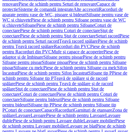
renovare
Piese de schimb pentru Seturi de renovare
Capace de
protecţie
Sisteme de comandă integrate
Alte accesorii
Racorduri de
aparate pentru vase de WC, pisoare şi bideuri
Sifoane pentru vase de
WC şi chiuvete
Piese de schimb pentru Sifoane pentru vase de WC
şi chiuvete
Sifoane
Piese de schimb pentru Sifoane
Coturi de
conectare
Piese de schimb pentru Coturi de conectare
Ştuţ de
conectare
Piese de schimb pentru Ştuţ de conectare
Seturi racord
Piese
de schimb pentru Seturi racord
Ţeavă racord spălare
Piese de schimb
pentru Ţeavă racord spălare
Racorduri din PVC
Piese de schimb
pentru Racorduri din PVC
Mufe şi capace de acoperire
Piese de
adaptor şi de îmbinare
Sifoane pentru pisoar
Piese de schimb pentru
Sifoane pentru pisoar
Sifoane pisoar
Piese de schimb pentru Sifoane
pisoar
Sifoane cu melc
Piese de schimb pentru Sifoane cu melc
Sifon
încastrat
Piese de schimb pentru Sifon încastrat
Sifoane tip P
Piese de
schimb pentru Sifoane tip P
Ţeavă de spălare şi de racord
spălare
Piese de schimb pentru Ţeavă de spălare şi de racord
spălare
Ştuţ de conectare
Piese de schimb pentru Ştuţ de
conectare
Coturi de conectare
Piese de schimb pentru Coturi de
conectare
Sifoane pentru bideuri
Piese de schimb pentru Sifoane
pentru bideuri
Sifoane tip P
Piese de schimb pentru Sifoane tip
P
Coturi de conectare
Capace
Racorduri
Garnituri de etanşare
Zona de
spălare
Lavoare
Lavoare
Piese de schimb pentru Lavoare
Lavoare
duble
Piese de schimb pentru Lavoare duble
Lavoare mobilier
Piese
de schimb pentru Lavoare mobilier
Lavoare pe blat
Piese de schimb
pentru Lavoare pe blat
Lavoar
Piese de schimb pentru Lavoar
Lavoar