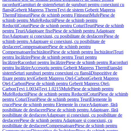
racorduri
Garnituri de sistem
Seturi de șuruburi pentru conexiuni cu
flanșă
Geberit Mapress Therm
Ţevi de sistem Geberit Mapress
Therm
Fitinguri
Piese de schimb pentru Fitinguri
Mufe
Piese de
schimb pentru Mufe
Reducţii
Piese de schimb pentru
Reducţii
Coturi
Piese de schimb pentru Coturi
Teuri
Piese de schimb
pentru Teuri
Adaptoare fixe
Piese de schimb pentru Adaptoare
fixe
Adaptoare şi conexiuni, cu posibilitate de desfacere
Piese de
schimb pentru Adaptoare şi conexiuni, cu posibilitate de
desfacere
Compensatoare
Piese de schimb pentru
Compensatoare
Închizători
Piese de schimb pentru Închizători
Teuri
pentru încălzire
Piese de schimb pentru Teuri pentru
încălzire
Racorduri pentru încălzire
Piese de schimb pentru Racorduri
pentru încălzire
Accesoriu pentru Geberit Mapress Therm
Etanşări
sistem
Seturi şuruburi pentru conexiuni cu flanşă
Dispozitive de
fixare pentru ţevi
Geberit Mapress Oţel-Carbon
Geberit Mapress
Oţel-Carbon
Piese de schimb pentru Geberit Mapress Oţel-
Carbon
Ţevi 1.0034
Ţevi 1.0215
Mufe
Piese de schimb pentru
Mufe
Reducţii
Piese de schimb pentru Reducţii
Coturi
Piese de schimb
pentru Coturi
Teuri
Piese de schimb pentru Teuri
Elemente în
cruce
Piese de schimb pentru Elemente în cruce
Adaptoare, fără
posibilitate de desfacere
Piese de schimb pentru Adaptoare, fără
posibilitate de desfacere
Adaptoare şi conexiuni, cu posibilitate de
desfacere
Piese de schimb pentru Adaptoare şi conexiuni, cu
posibilitate de desfacere
Compensatoare
Piese de schimb pentru
Compensatoare
Dispozitive de închidere
Piese de schimb pentru