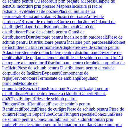
de schimb pentru Cu racorduri prin presare Mapress
Clapete de
sens
Cu racorduri prin presare Mapress
Încălzire și răcire
radiantă
Ţevi
Material de pozare
Plăci cu nuturi
Benzi
perimetrale
Benzi autocolante
Clipsuri de fixare
Aditivi de
pardoseală
Rosturi de extindere
Curbe conducătoare
Dulapuri de
distribuţie
Dulapuri de distribuţie din metal
Gamă de
distribuitoare
Piese de schimb pentru Gamă de
distribuitoare
Distribuitoare pentru încălzire prin pardoseală
Piese de
schimb pentru Distribuitoare pentru încălzire prin pardoseală
Robinet
de închidere cu bilă
Termometre
Adaptoare
Piese de schimb pentru
Adaptoare
Elemente de închidere pentru distribuitoare
Divizoare de
debit
Unităţi de reglare a temperaturii
Piese de schimb pentru Unităţi
de reglare a temperaturii
Distribuitoare pentru circuitele corpurilor de
încălzire
Piese de schimb pentru Distribuitoare pentru circuitele
corpurilor de încălzire
Bypassuri
Componente de
reglaj
Servomotoare
Termostate de ambianţă
Regulator
principal
Module de
comunicare
Senzori
Transformatoare
Accesorii
Izolaţii pentru
distribuitoare
Sisteme de drenare a clădirilor
Geberit Silent-
db20
Ţevi
Fitinguri
Piese de schimb pentru
Fitinguri
Coturi
Ramificaţii
Piese de schimb pentru
Ramificaţii
Reducţii
Piese de curățire
Piese de schimb pentru Piese de
curățire
Fitinguri SuperTube
Coturi
Fitinguri speciale
Conexiuni
Piese
de schimb pentru Conexiuni
Îmbinări prin sudură
Îmbinări prin
mufare
Piese de schimb pentru Îmbinări prin mufare
Conexiuni prin