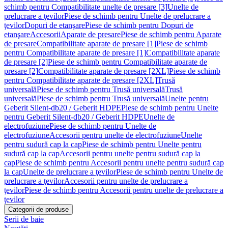
schimb pentru Compatibilitate unelte de presare [3]
Unelte de
prelucrare a ţevilor
Piese de schimb pentru Unelte de prelucrare a
ţevilor
Dopuri de etanşare
Piese de schimb pentru Dopuri de
etanşare
Accesorii
Aparate de presare
Piese de schimb pentru Aparate
de presare
Compatibilitate aparate de presare [1]
Piese de schimb
pentru Compatibilitate aparate de presare [1]
Compatibilitate aparate
de presare [2]
Piese de schimb pentru Compatibilitate aparate de
presare [2]
Compatibilitate aparate de presare [2XL]
Piese de schimb
pentru Compatibilitate aparate de presare [2XL]
Trusă
universală
Piese de schimb pentru Trusă universală
Trusă
universală
Piese de schimb pentru Trusă universală
Unelte pentru
Geberit Silent-db20 / Geberit HDPE
Piese de schimb pentru Unelte
pentru Geberit Silent-db20 / Geberit HDPE
Unelte de
electrofuziune
Piese de schimb pentru Unelte de
electrofuziune
Accesorii pentru unelte de electrofuziune
Unelte
pentru sudură cap la cap
Piese de schimb pentru Unelte pentru
sudură cap la cap
Accesorii pentru unelte pentru sudură cap la
cap
Piese de schimb pentru Accesorii pentru unelte pentru sudură cap
la cap
Unelte de prelucrare a ţevilor
Piese de schimb pentru Unelte de
prelucrare a ţevilor
Accesorii pentru unelte de prelucrare a
ţevilor
Piese de schimb pentru Accesorii pentru unelte de prelucrare a
ţevilor
Categorii de produse
Serii de baie