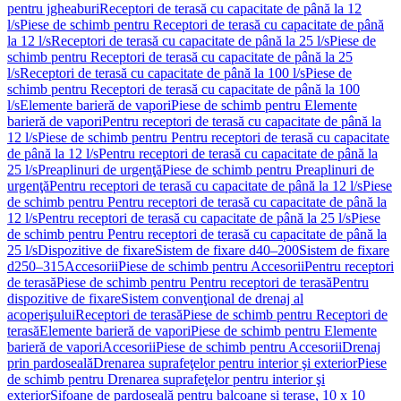
pentru jgheaburi
Receptori de terasă cu capacitate de până la 12
l/s
Piese de schimb pentru Receptori de terasă cu capacitate de până
la 12 l/s
Receptori de terasă cu capacitate de până la 25 l/s
Piese de
schimb pentru Receptori de terasă cu capacitate de până la 25
l/s
Receptori de terasă cu capacitate de până la 100 l/s
Piese de
schimb pentru Receptori de terasă cu capacitate de până la 100
l/s
Elemente barieră de vapori
Piese de schimb pentru Elemente
barieră de vapori
Pentru receptori de terasă cu capacitate de până la
12 l/s
Piese de schimb pentru Pentru receptori de terasă cu capacitate
de până la 12 l/s
Pentru receptori de terasă cu capacitate de până la
25 l/s
Preaplinuri de urgenţă
Piese de schimb pentru Preaplinuri de
urgenţă
Pentru receptori de terasă cu capacitate de până la 12 l/s
Piese
de schimb pentru Pentru receptori de terasă cu capacitate de până la
12 l/s
Pentru receptori de terasă cu capacitate de până la 25 l/s
Piese
de schimb pentru Pentru receptori de terasă cu capacitate de până la
25 l/s
Dispozitive de fixare
Sistem de fixare d40–200
Sistem de fixare
d250–315
Accesorii
Piese de schimb pentru Accesorii
Pentru receptori
de terasă
Piese de schimb pentru Pentru receptori de terasă
Pentru
dispozitive de fixare
Sistem convenţional de drenaj al
acoperişului
Receptori de terasă
Piese de schimb pentru Receptori de
terasă
Elemente barieră de vapori
Piese de schimb pentru Elemente
barieră de vapori
Accesorii
Piese de schimb pentru Accesorii
Drenaj
prin pardoseală
Drenarea suprafeţelor pentru interior şi exterior
Piese
de schimb pentru Drenarea suprafeţelor pentru interior şi
exterior
Sifoane de pardoseală pentru balcoane și terase, 10 x 10