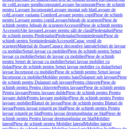
de colţ
Lavoare semiîncorporate
Lavoare încorporate
Piese de schimb
pentru Lavoare încorporate
Lavoare montat sub blat
Lavoare de
colţ
Lavoare varianta Comfort
Lavoare pentru copii
Piese de schimb
pentru Lavoare pentru copii
Lavoare
Jgheab de scurgere
Piese de
schimb pentru Jgheab de scurgere
Accesorii
Piese de schimb pentru
Accesorii
Alte lavoare
Lavoare pentru săli de clasă
Piedestaluri
Piese
de schimb pentru Piedestaluri
Piedestaluri
Semipiedestale
Piese de
schimb pentru Semipiedestale
Accesorii
Capac ventil de
scurgere
Material de fixare
Capace decorative laterale
Seturi de lavoar
cu mobilier
Seturi lavoar cu mobilier
Piese de schimb pentru Seturi
lavoar cu mobilier
Seturi de lavoar cu mobilier
Piese de schimb
pentru Seturi de lavoar cu mobilier
Seturi lavoar mobilier cu
dulap
Piese de schimb pentru Seturi lavoar mobilier cu dulap
Seturi
lavoar încorporat cu mobilier
Piese de schimb pentru Seturi lavoar
încorporat cu mobilier
Mobilier pentru baie
Dulapuri sub lavoare
Piese
de schimb pentru Dulapuri sub lavoare
Pentru chiuvete
Piese de
schimb pentru Pentru chiuvete
Pentru lavoare
Piese de schimb pentru
Pentru lavoare
Pentru lavoare duble
Piese de schimb pentru Pentru
lavoare duble
Pentru lavoare mobilier
Piese de schimb pentru Pentru
lavoare mobilier
Blaturi de lavoar
Piese de schimb pentru Blaturi de
lavoar
Pentru lavoar rotunjit pe blat
Piese de schimb pentru Pentru
lavoar rotunjit pe blat
Pentru lavoar dreptunghiular pe blat
Piese de
schimb pentru Pentru lavoar dreptunghiular pe blat
Mobilier
lateral
Piese de schimb pentru Mobilier lateral
Mobilier lateral
mic
Piese de schimb pentru Mobilier lateral mic
Mobilier înalt
Piese de