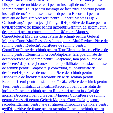
Dispozitive de închidere
Teuri pentru instalaţii de încălzire
Piese de
schimb pentru Teuri pentru instalaţii de încălzire
Racorduri pentru
instalaţii de încălzire
Piese de schimb pentru Racorduri pentru
instalaţii de încălzire
Accesorii pentru Geberit Mapress Oţel-
Carbon
Etanşări pentru ţevi şi fitinguri
Dispozitive de fixare pentru
ţevi
Dispozitive de fixare pentru racorduri
Garnituri de sistem
Seturi
de șuruburi pentru conexiuni cu flanșă
Geberit Mapress
Cupru
Geberit Mapress Cupru
Piese de schimb pentru Geberit
Mapress Cupru
Mufe
Piese de schimb pentru Mufe
Reducţii
Piese de
schimb pentru Reducţii
Coturi
Piese de schimb pentru
Coturi
Teuri
Piese de schimb pentru Teuri
Elemente în cruce
Piese de
schimb pentru Elemente în cruce
Adaptoare, fără posibilitate de
desfacere
Piese de schimb pentru Adaptoare, fără posibilitate de
desfacere
Adaptoare şi conexiuni, cu posibilitate de desfacere
Piese
de schimb pentru Adaptoare şi conexiuni, cu posibilitate de
desfacere
Dispozitive de închidere
Piese de schimb pentru
Dispozitive de închidere
Racorduri
Piese de schimb pentru
Racorduri
Teuri pentru instalaţii de încălzire
Piese de schimb pentru
Teuri pentru instalaţii de încălzire
Racorduri pentru instalaţii de
încălzire
Piese de schimb pentru Racorduri pentru instalaţii de
încălzire
Accesorii pentru Geberit Mapress Cupru
Piese de schimb
pentru Accesorii pentru Geberit Mapress Cupru
Izolaţii pentru
racorduri
Etanşări pentru ţevi şi fitinguri
Dispozitive de fixare pentru
ţevi
Dispozitive de fixare pentru racorduri
Piese de schimb pentru