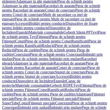
strângere
Adaptoare la alte materiale
Piese de schimb pentru
Adaptoare la alte materiale
Racorduri de aparate
Piese de schimb
pentru Racorduri de aparate
Coturi de conectare
Piese de schimb
pentru Coturi de conectare
Mufe de racordare cu inel de
etanșare
Piese de schimb pentru Mufe de racordare cu inel de
etanșare
Accesorii
Brăţări pentru conducte
Dispozitive de fixare
pentru brăţări pentru conducte
Dispozitive de
închidere
Etanșări
Materiale consumabile
Geberit Silent-PP
Ţevi
Piese
de schimb pentru Ţevi
Fitinguri
Piese de schimb pentru
Fitinguri
Coturi
Piese de schimb pentru Coturi
Ramificaţii
Piese de
schimb pentru Ramificaţii
Reducţii
Piese de schimb pentru
Reducţii
Piese de curățire
Piese de schimb pentru Piese de
curățire
Conexiuni
Piese de schimb pentru Conexiuni
Îmbinări prin
mufare
Piese de schimb pentru Îmbinări prin mufare
Racorduri
gheară
Adaptoare la alte materiale
Racorduri de aparate
Piese de
schimb pentru Racorduri de aparate
Coturi de conectare
Piese de
schimb pentru Coturi de conectare
Ştuţuri de conectare
Piese de
schimb pentru Ştuţuri de conectare
Accesorii
Brățări pentru
conducte
Dispozitive de închidere
Etanșări
Capac de
protecție
Materiale consumabile
Geberit HDPE
Ţevi
Fitinguri
Piese de
schimb pentru Fitinguri
Coturi
Ramificaţii
Reducţii
Piese de
curățire
Piese de schimb pentru Piese de curățire
Adaptoare
Fitinguri
speciale
Piese de schimb pentru Fitinguri speciale
Fitinguri
SuperTube
Coturi
Fitinguri speciale
Conexiuni
Piese de schimb pentru
Conexiuni
Îmbinări prin sudură
Îmbinări prin mufare
Piese de schimb