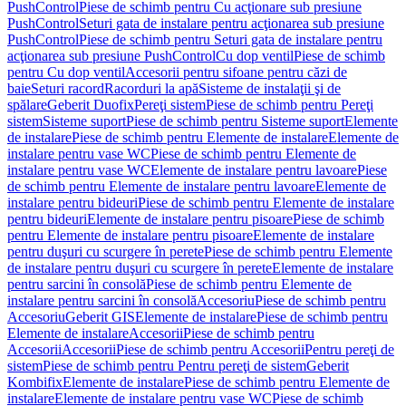
PushControl
Piese de schimb pentru Cu acţionare sub presiune
PushControl
Seturi gata de instalare pentru acţionarea sub presiune
PushControl
Piese de schimb pentru Seturi gata de instalare pentru
acţionarea sub presiune PushControl
Cu dop ventil
Piese de schimb
pentru Cu dop ventil
Accesorii pentru sifoane pentru căzi de
baie
Seturi racord
Racorduri la apă
Sisteme de instalaţii şi de
spălare
Geberit Duofix
Pereţi sistem
Piese de schimb pentru Pereţi
sistem
Sisteme suport
Piese de schimb pentru Sisteme suport
Elemente
de instalare
Piese de schimb pentru Elemente de instalare
Elemente de
instalare pentru vase WC
Piese de schimb pentru Elemente de
instalare pentru vase WC
Elemente de instalare pentru lavoare
Piese
de schimb pentru Elemente de instalare pentru lavoare
Elemente de
instalare pentru bideuri
Piese de schimb pentru Elemente de instalare
pentru bideuri
Elemente de instalare pentru pisoare
Piese de schimb
pentru Elemente de instalare pentru pisoare
Elemente de instalare
pentru duşuri cu scurgere în perete
Piese de schimb pentru Elemente
de instalare pentru duşuri cu scurgere în perete
Elemente de instalare
pentru sarcini în consolă
Piese de schimb pentru Elemente de
instalare pentru sarcini în consolă
Accesoriu
Piese de schimb pentru
Accesoriu
Geberit GIS
Elemente de instalare
Piese de schimb pentru
Elemente de instalare
Accesorii
Piese de schimb pentru
Accesorii
Accesorii
Piese de schimb pentru Accesorii
Pentru pereţi de
sistem
Piese de schimb pentru Pentru pereţi de sistem
Geberit
Kombifix
Elemente de instalare
Piese de schimb pentru Elemente de
instalare
Elemente de instalare pentru vase WC
Piese de schimb