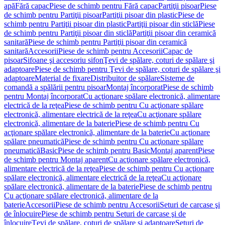
apă
Fără capac
Piese de schimb pentru Fără capac
Partiţii pisoar
Piese
de schimb pentru Partiţii pisoar
Partiţii pisoar din plastic
Piese de
schimb pentru Partiţii pisoar din plastic
Partiţii pisoar din sticlă
Piese
de schimb pentru Partiţii pisoar din sticlă
Partiţii pisoar din ceramică
sanitară
Piese de schimb pentru Partiţii pisoar din ceramică
sanitară
Accesorii
Piese de schimb pentru Accesorii
Capac de
pisoar
Sifoane şi accesoriu sifon
Ţevi de spălare, coturi de spălare şi
adaptoare
Piese de schimb pentru Ţevi de spălare, coturi de spălare şi
adaptoare
Material de fixare
Distribuitor de spălare
Sisteme de
comandă a spălării pentru pisoar
Montaj încorporat
Piese de schimb
pentru Montaj încorporat
Cu acţionare spălare electronică, alimentare
electrică de la reţea
Piese de schimb pentru Cu acţionare spălare
electronică, alimentare electrică de la reţea
Cu acţionare spălare
electronică, alimentare de la baterie
Piese de schimb pentru Cu
acţionare spălare electronică, alimentare de la baterie
Cu acţionare
spălare pneumatică
Piese de schimb pentru Cu acţionare spălare
pneumatică
Basic
Piese de schimb pentru Basic
Montaj aparent
Piese
de schimb pentru Montaj aparent
Cu acţionare spălare electronică,
alimentare electrică de la reţea
Piese de schimb pentru Cu acţionare
spălare electronică, alimentare electrică de la reţea
Cu acţionare
spălare electronică, alimentare de la baterie
Piese de schimb pentru
Cu acţionare spălare electronică, alimentare de la
baterie
Accesorii
Piese de schimb pentru Accesorii
Seturi de carcase şi
de înlocuire
Piese de schimb pentru Seturi de carcase şi de
înlocuire
Ţevi de spălare, coturi de spălare şi adaptoare
Seturi de