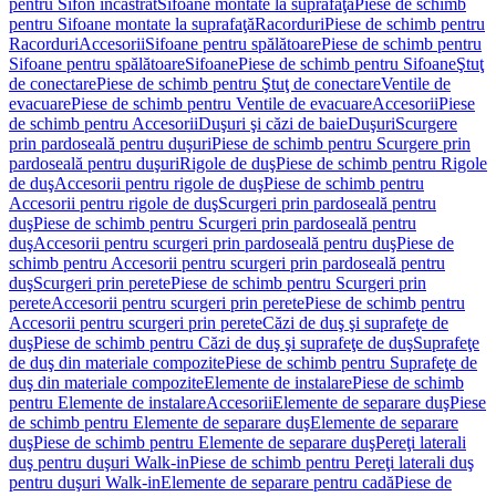
pentru Sifon încastrat
Sifoane montate la suprafaţă
Piese de schimb
pentru Sifoane montate la suprafaţă
Racorduri
Piese de schimb pentru
Racorduri
Accesorii
Sifoane pentru spălătoare
Piese de schimb pentru
Sifoane pentru spălătoare
Sifoane
Piese de schimb pentru Sifoane
Ştuţ
de conectare
Piese de schimb pentru Ştuţ de conectare
Ventile de
evacuare
Piese de schimb pentru Ventile de evacuare
Accesorii
Piese
de schimb pentru Accesorii
Duşuri şi căzi de baie
Duşuri
Scurgere
prin pardoseală pentru duşuri
Piese de schimb pentru Scurgere prin
pardoseală pentru duşuri
Rigole de duş
Piese de schimb pentru Rigole
de duş
Accesorii pentru rigole de duş
Piese de schimb pentru
Accesorii pentru rigole de duş
Scurgeri prin pardoseală pentru
duş
Piese de schimb pentru Scurgeri prin pardoseală pentru
duş
Accesorii pentru scurgeri prin pardoseală pentru duş
Piese de
schimb pentru Accesorii pentru scurgeri prin pardoseală pentru
duş
Scurgeri prin perete
Piese de schimb pentru Scurgeri prin
perete
Accesorii pentru scurgeri prin perete
Piese de schimb pentru
Accesorii pentru scurgeri prin perete
Căzi de duş şi suprafeţe de
duş
Piese de schimb pentru Căzi de duş şi suprafeţe de duş
Suprafeţe
de duş din materiale compozite
Piese de schimb pentru Suprafeţe de
duş din materiale compozite
Elemente de instalare
Piese de schimb
pentru Elemente de instalare
Accesorii
Elemente de separare duş
Piese
de schimb pentru Elemente de separare duş
Elemente de separare
duş
Piese de schimb pentru Elemente de separare duş
Pereţi laterali
duş pentru duşuri Walk-in
Piese de schimb pentru Pereţi laterali duş
pentru duşuri Walk-in
Elemente de separare pentru cadă
Piese de