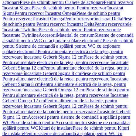
acţionare
Piese de schimb pentru Clapete de acţionare
Pentru rezervor
încastrat Sigma
Piese de schimb pentru Pentru rezervor încastrat
Sigma
Pentru rezervor încastrat Omega
Piese de schimb pentru
Pentru rezervor încastrat Omega
Pentru rezervor încastrat Delta
Piese
de schimb pentru Pentru rezervor încastrat Delta
Pentru rezervoarele
încastrate Twinline
Piese de schimb pentru Pentru rezervoarele
încastrate Twinline
Accesorii
Material de consum
Sisteme de comandă
a spălării pentru WC cu acţionare spălare electronică
Piese de schimb
pentru Sisteme de comandă a spălării pentru WC cu acţionare
spălare electronică
Pentru alimentare electrică de la reţea, pentru
rezervoare încastrate Geberit Sigma 12 cm
Piese de schimb pentru
Pentru alimentare electrică de la reţea, pentru rezervoare încastrate
Geberit Sigma 12 cm
Pentru alimentare electrică de la reţea, pentru
rezervoare încastrate Geberit Sigma 8 cm
Piese de schimb pentru
Pentru alimentare electrică de la reţea, pentru rezervoare încastrate
Geberit Sigma 8 cm
Pentru alimentare electrică de la reţea, pentru
rezervoare încastrate Geberit Omega 12 cm
Piese de schimb pentru
Pentru alimentare electrică de la reţea, pentru rezervoare încastrate
Geberit Omega 12 cm
Pentru alimentare de la baterie, pentru
rezervoare încastrate Geberit Sigma 12 cm
Piese de schimb pentru
Pentru alimentare de la baterie, pentru rezervoare încastrate Geberit
Sigma 12 cm
Accesorii pentru sisteme de comandă a spălării pentru
WC
Piese de schimb pentru Accesorii pentru sisteme de comandă a
spălării pentru WC
Kituri de instalare
Piese de schimb pentru Kituri
de instalare
Pentru sisteme de comandă a spălării pentru WC cu