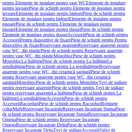
pentru Elemente de instalare pentru vase WC
Elemente de instalare
pentru lavoare
Piese de schimb pentru Elemente de instalare pentru
lavoare
Elemente de instalare pentru bideuri
Piese de schimb pentru
Elemente de instalare pentru bideuri
Elemente de instalare pentru
pisoare
Piese de schimb pentru Elemente de instalare pentru
pisoare
Elemente de instalare pentru duşuri
Piese de schimb pentru
Elemente de instalare pentru duşuri
Accesorii
Piese de schimb pentru
Accesorii
Pentru dispozitive de fixare
Piese de schimb pentru Pentru
dispozitive de fixare
Rezervoare aparente
Rezervoare aparente pentru
vase WC, din plastic
Piese de schimb pentru Rezervoare aparente
pentru vase WC, din plastic
Monobloc
Piese de schimb pentru
Monobloc
La înălțime
Piese de schimb pentru La înălțime
La
semiînălțime
Piese de schimb pentru La semiînălțime
Rezervoare
aparente pentru vase WC, din ceramică sanitară
Piese de schimb
pentru Rezervoare aparente pentru vase WC, din ceramică
sanitară
Monobloc
Piese de schimb pentru Monobloc
Ţevi de spălare
pentru rezervoare aparente
Piese de schimb pentru Ţevi de spălare
pentru rezervoare aparente
La înălțime
Piese de schimb pentru La
înălțime
La semiînălțime
Accesorii
Piese de schimb pentru
Accesorii
Racorduri
Piese de schimb pentru Racorduri
Robinete
colţar
Mufe
Rezervoare încastrate
Rezervoare încastrate Sigma
Piese
de schimb pentru Rezervoare încastrate Sigma
Rezervoare încastrate
Omega
Piese de schimb pentru Rezervoare încastrate
Omega
Rezervoare încastrate Delta
Piese de schimb pentru
Rezervoare încastrate Delta
Ţevi de spălare
Accesorii
Valve de