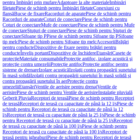
pentru Îmbinări prin mufare
Adaptoare la alte materiale
Îmbinări
filetate
Piese de schimb pentru Îmbinări filetate
Conexiuni cu
flanşă
Bucşe de fixare
Racorduri de aparate
Piese de schimb pentru
Racorduri de aparate
Coturi de conectare
Piese de schimb pentru
Coturi de conectare
Mufe de conectare
Piese de schimb pentru Mufe
de conectare
Ştuţuri de conectare
Piese de schimb pentru Ştuţuri de
conectare
Sifoane tip P
Piese de schimb pentru Sifoane tip P
Sifoane
tip melc
Piese de schimb pentru Sifoane tip melc
Accesorii
Brăţări
pentru conducte
Dispozitive de fixare pentru brăţări pentru
conducte
Înveliş portant
Dispozitive de închidere
Etanșări
Casete de
protecţie
Materiale consumabile
Protecţie antifoc, izolare acustică şi
protecţie contra umezelii
Protecţie antifoc
Protecţie antifoc pentru
sisteme de drenare
Izolare acustică
Izolaţii contra propagării sunetului
în masă solidă
Izolaţii contra propagării sunetului în masă solidă şi
contra propagării sunetului în aer
Protecţie contra
umezelii
Etanşări
Ventile de aerisire pentru drenaj
Ventile de
aerisire
Piese de schimb pentru Ventile de aerisire
Instalaţie pluvială
Geberit Pluvia
Receptori de terasă
Piese de schimb pentru Receptori
de terasă
Receptori de terasă cu capacitate de până la 12 l/s
Piese de
schimb pentru Receptori de terasă cu capacitate de până la 12
l/s
Receptori de terasă cu capacitate de până la 25 l/s
Piese de schimb
pentru Receptori de terasă cu capacitate de până la 25 l/s
Receptori
de terasă cu capacitate de până la 100 l/s
Piese de schimb pentru
Receptori de terasă cu capacitate de până la 100 l/s
Receptori de
terasă pentru jgheaburi
Piese de schimb pentru Receptori de terasă