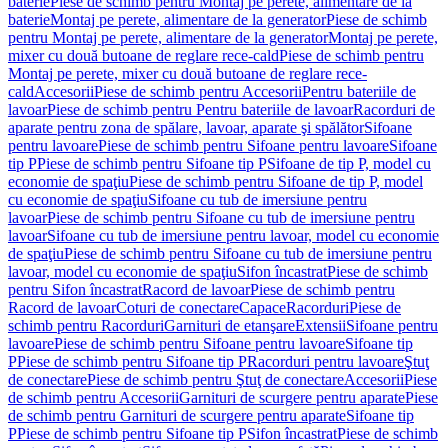
baterie
Piese de schimb pentru Montaj pe perete, alimentare de la
baterie
Montaj pe perete, alimentare de la generator
Piese de schimb
pentru Montaj pe perete, alimentare de la generator
Montaj pe perete,
mixer cu două butoane de reglare rece-cald
Piese de schimb pentru
Montaj pe perete, mixer cu două butoane de reglare rece-
cald
Accesorii
Piese de schimb pentru Accesorii
Pentru bateriile de
lavoar
Piese de schimb pentru Pentru bateriile de lavoar
Racorduri de
aparate pentru zona de spălare, lavoar, aparate şi spălător
Sifoane
pentru lavoare
Piese de schimb pentru Sifoane pentru lavoare
Sifoane
tip P
Piese de schimb pentru Sifoane tip P
Sifoane de tip P, model cu
economie de spaţiu
Piese de schimb pentru Sifoane de tip P, model
cu economie de spaţiu
Sifoane cu tub de imersiune pentru
lavoar
Piese de schimb pentru Sifoane cu tub de imersiune pentru
lavoar
Sifoane cu tub de imersiune pentru lavoar, model cu economie
de spaţiu
Piese de schimb pentru Sifoane cu tub de imersiune pentru
lavoar, model cu economie de spaţiu
Sifon încastrat
Piese de schimb
pentru Sifon încastrat
Racord de lavoar
Piese de schimb pentru
Racord de lavoar
Coturi de conectare
Capace
Racorduri
Piese de
schimb pentru Racorduri
Garnituri de etanşare
Extensii
Sifoane pentru
lavoare
Piese de schimb pentru Sifoane pentru lavoare
Sifoane tip
P
Piese de schimb pentru Sifoane tip P
Racorduri pentru lavoare
Ştuţ
de conectare
Piese de schimb pentru Ştuţ de conectare
Accesorii
Piese
de schimb pentru Accesorii
Garnituri de scurgere pentru aparate
Piese
de schimb pentru Garnituri de scurgere pentru aparate
Sifoane tip
P
Piese de schimb pentru Sifoane tip P
Sifon încastrat
Piese de schimb