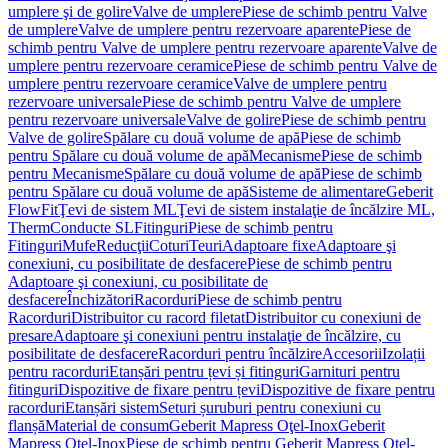
umplere şi de golire
Valve de umplere
Piese de schimb pentru Valve
de umplere
Valve de umplere pentru rezervoare aparente
Piese de
schimb pentru Valve de umplere pentru rezervoare aparente
Valve de
umplere pentru rezervoare ceramice
Piese de schimb pentru Valve de
umplere pentru rezervoare ceramice
Valve de umplere pentru
rezervoare universale
Piese de schimb pentru Valve de umplere
pentru rezervoare universale
Valve de golire
Piese de schimb pentru
Valve de golire
Spălare cu două volume de apă
Piese de schimb
pentru Spălare cu două volume de apă
Mecanisme
Piese de schimb
pentru Mecanisme
Spălare cu două volume de apă
Piese de schimb
pentru Spălare cu două volume de apă
Sisteme de alimentare
Geberit
FlowFit
Ţevi de sistem ML
Ţevi de sistem instalaţie de încălzire ML,
Therm
Conducte SL
Fitinguri
Piese de schimb pentru
Fitinguri
Mufe
Reducţii
Coturi
Teuri
Adaptoare fixe
Adaptoare şi
conexiuni, cu posibilitate de desfacere
Piese de schimb pentru
Adaptoare şi conexiuni, cu posibilitate de
desfacere
Închizători
Racorduri
Piese de schimb pentru
Racorduri
Distribuitor cu racord filetat
Distribuitor cu conexiuni de
presare
Adaptoare şi conexiuni pentru instalaţie de încălzire, cu
posibilitate de desfacere
Racorduri pentru încălzire
Accesorii
Izolații
pentru racorduri
Etanșări pentru țevi și fitinguri
Garnituri pentru
fitinguri
Dispozitive de fixare pentru țevi
Dispozitive de fixare pentru
racorduri
Etanșări sistem
Seturi șuruburi pentru conexiuni cu
flanșă
Material de consum
Geberit Mapress Oţel-Inox
Geberit
Mapress Oţel-Inox
Piese de schimb pentru Geberit Mapress Oţel-