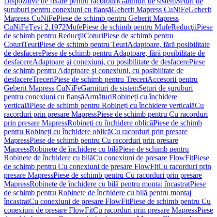
Dispozitive de fixare pentru racorduri
Garnituri de sistem
Seturi de
șuruburi pentru conexiuni cu flanșă
Geberit Mapress CuNiFe
Geberit
Mapress CuNiFe
Piese de schimb pentru Geberit Mapress
CuNiFe
Ţevi 2.1972
Mufe
Piese de schimb pentru Mufe
Reducţii
Piese
de schimb pentru Reducţii
Coturi
Piese de schimb pentru
Coturi
Teuri
Piese de schimb pentru Teuri
Adaptoare, fără posibilitate
de desfacere
Piese de schimb pentru Adaptoare, fără posibilitate de
desfacere
Adaptoare şi conexiuni, cu posibilitate de desfacere
Piese
de schimb pentru Adaptoare şi conexiuni, cu posibilitate de
desfacere
Treceri
Piese de schimb pentru Treceri
Accesorii pentru
Geberit Mapress CuNiFe
Garnituri de sistem
Seturi de șuruburi
pentru conexiuni cu flanșă
Armături
Robineți cu închidere
verticală
Piese de schimb pentru Robineți cu închidere verticală
Cu
racorduri prin presare Mapress
Piese de schimb pentru Cu racorduri
prin presare Mapress
Robineți cu închidere oblică
Piese de schimb
pentru Robineți cu închidere oblică
Cu racorduri prin presare
Mapress
Piese de schimb pentru Cu racorduri prin presare
Mapress
Robinete de închidere cu bilă
Piese de schimb pentru
Robinete de închidere cu bilă
Cu conexiuni de presare FlowFit
Piese
de schimb pentru Cu conexiuni de presare FlowFit
Cu racorduri prin
presare Mapress
Piese de schimb pentru Cu racorduri prin presare
Mapress
Robinete de închidere cu bilă pentru montaj încastrat
Piese
de schimb pentru Robinete de închidere cu bilă pentru montaj
încastrat
Cu conexiuni de presare FlowFit
Piese de schimb pentru Cu
conexiuni de presare FlowFit
Cu racorduri prin presare Mapress
Piese