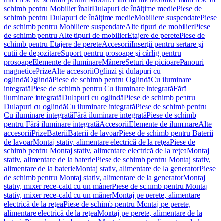
schimb pentru Mobilier înalt
Dulapuri de înălţime medie
Piese de
schimb pentru Dulapuri de înălţime medie
Mobiliere suspendate
Piese
de schimb pentru Mobiliere suspendate
Alte tipuri de mobilier
Piese
de schimb pentru Alte tipuri de mobilier
Etajere de perete
Piese de
schimb pentru Etajere de perete
Accesorii
Inserţii pentru sertare şi
cutii de depozitare
Suport pentru prosoape şi cârlig pentru
prosoape
Elemente de iluminare
Mânere
Seturi de picioare
Panouri
magnetice
Prize
Alte accesorii
Oglinzi şi dulapuri cu
oglindă
Oglindă
Piese de schimb pentru Oglindă
Cu iluminare
integrată
Piese de schimb pentru Cu iluminare integrată
Fără
iluminare integrată
Dulapuri cu oglindă
Piese de schimb pentru
Dulapuri cu oglindă
Cu iluminare integrată
Piese de schimb pentru
Cu iluminare integrată
Fără iluminare integrată
Piese de schimb
pentru Fără iluminare integrată
Accesorii
Elemente de iluminare
Alte
accesorii
Prize
Baterii
Baterii de lavoar
Piese de schimb pentru Baterii
de lavoar
Montaj stativ, alimentare electrică de la reţea
Piese de
schimb pentru Montaj stativ, alimentare electrică de la reţea
Montaj
stativ, alimentare de la baterie
Piese de schimb pentru Montaj stativ,
alimentare de la baterie
Montaj stativ, alimentare de la generator
Piese
de schimb pentru Montaj stativ, alimentare de la generator
Montaj
stativ, mixer rece-cald cu un mâner
Piese de schimb pentru Montaj
stativ, mixer rece-cald cu un mâner
Montaj pe perete, alimentare
electrică de la reţea
Piese de schimb pentru Montaj pe perete,
alimentare electrică de la reţea
Montaj pe perete, alimentare de la