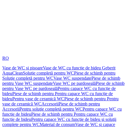
RO
Vase de WC şi pisoare
Vase de WC cu funcţie de bideu Geberit
AquaClean
Soluţie completă pentru WC
Piese de schimb pentru
Soluţie completă pentru WC
Vase WC suspendate
Piese de schimb
pentru Vase WC suspendate
Vase WC pe pardoseală
Piese de schimb
pentru Vase WC pe pardoseală
Pentru capace WC cu funcţie de
bideu
Piese de schimb pentru Pentru capace WC cu funcţie de
bideu
Pentru vase de ceramică WC
Piese de schimb pentru Pentru
vase de ceramică WC
Accesorii
Piese de schimb pentru
Accesorii
Pentru soluţie completă pentru WC
Pentru capace WC cu
funcţie de bideu
Piese de schimb pentru Pentru capace WC cu
funcţie de bideu
Pentru capace WC cu funcţie de bideu şi soluţii
complete pentru WC
Material de consum
Vase de WC şi capace