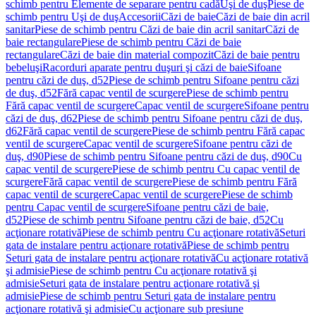
schimb pentru Elemente de separare pentru cadă
Uşi de duş
Piese de
schimb pentru Uşi de duş
Accesorii
Căzi de baie
Căzi de baie din acril
sanitar
Piese de schimb pentru Căzi de baie din acril sanitar
Căzi de
baie rectangulare
Piese de schimb pentru Căzi de baie
rectangulare
Căzi de baie din material compozit
Căzi de baie pentru
bebeluşi
Racorduri aparate pentru duşuri şi căzi de baie
Sifoane
pentru căzi de duş, d52
Piese de schimb pentru Sifoane pentru căzi
de duş, d52
Fără capac ventil de scurgere
Piese de schimb pentru
Fără capac ventil de scurgere
Capac ventil de scurgere
Sifoane pentru
căzi de duş, d62
Piese de schimb pentru Sifoane pentru căzi de duş,
d62
Fără capac ventil de scurgere
Piese de schimb pentru Fără capac
ventil de scurgere
Capac ventil de scurgere
Sifoane pentru căzi de
duş, d90
Piese de schimb pentru Sifoane pentru căzi de duş, d90
Cu
capac ventil de scurgere
Piese de schimb pentru Cu capac ventil de
scurgere
Fără capac ventil de scurgere
Piese de schimb pentru Fără
capac ventil de scurgere
Capac ventil de scurgere
Piese de schimb
pentru Capac ventil de scurgere
Sifoane pentru căzi de baie,
d52
Piese de schimb pentru Sifoane pentru căzi de baie, d52
Cu
acţionare rotativă
Piese de schimb pentru Cu acţionare rotativă
Seturi
gata de instalare pentru acţionare rotativă
Piese de schimb pentru
Seturi gata de instalare pentru acţionare rotativă
Cu acţionare rotativă
şi admisie
Piese de schimb pentru Cu acţionare rotativă şi
admisie
Seturi gata de instalare pentru acţionare rotativă şi
admisie
Piese de schimb pentru Seturi gata de instalare pentru
acţionare rotativă şi admisie
Cu acţionare sub presiune