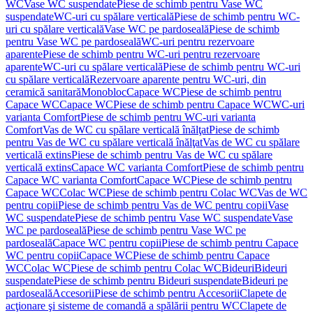
WC
Vase WC suspendate
Piese de schimb pentru Vase WC
suspendate
WC-uri cu spălare verticală
Piese de schimb pentru WC-
uri cu spălare verticală
Vase WC pe pardoseală
Piese de schimb
pentru Vase WC pe pardoseală
WC-uri pentru rezervoare
aparente
Piese de schimb pentru WC-uri pentru rezervoare
aparente
WC-uri cu spălare verticală
Piese de schimb pentru WC-uri
cu spălare verticală
Rezervoare aparente pentru WC-uri, din
ceramică sanitară
Monobloc
Capace WC
Piese de schimb pentru
Capace WC
Capace WC
Piese de schimb pentru Capace WC
WC-uri
varianta Comfort
Piese de schimb pentru WC-uri varianta
Comfort
Vas de WC cu spălare verticală înălţat
Piese de schimb
pentru Vas de WC cu spălare verticală înălţat
Vas de WC cu spălare
verticală extins
Piese de schimb pentru Vas de WC cu spălare
verticală extins
Capace WC varianta Comfort
Piese de schimb pentru
Capace WC varianta Comfort
Capace WC
Piese de schimb pentru
Capace WC
Colac WC
Piese de schimb pentru Colac WC
Vas de WC
pentru copii
Piese de schimb pentru Vas de WC pentru copii
Vase
WC suspendate
Piese de schimb pentru Vase WC suspendate
Vase
WC pe pardoseală
Piese de schimb pentru Vase WC pe
pardoseală
Capace WC pentru copii
Piese de schimb pentru Capace
WC pentru copii
Capace WC
Piese de schimb pentru Capace
WC
Colac WC
Piese de schimb pentru Colac WC
Bideuri
Bideuri
suspendate
Piese de schimb pentru Bideuri suspendate
Bideuri pe
pardoseală
Accesorii
Piese de schimb pentru Accesorii
Clapete de
acţionare şi sisteme de comandă a spălării pentru WC
Clapete de