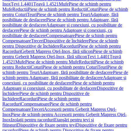
Inox
Ţevi 1.4401
Ţeavă 1.4521
Mufe
Piese de schimb pentru
Mufe
Reducţii
Piese de schimb pentru Reducţii
Coturi
Piese de schimb
pentru Coturi
Teuri
Piese de schimb pentru Teuri
Adaptoare, fără
posibilitate de desfacere
Piese de schimb pentru Adaptoare, fără
posibilitate de desfacere
Adaptoare şi conexiuni, cu posibilitate de
desfacere
Piese de schimb pentru Adaptoare şi conexiuni, cu
posibilitate de desfacere
Compensatoare
Piese de schimb pentru
Compensatoare
Treceri
Dispozitive de închidere
Piese de schimb
pentru Dispozitive de închidere
Racorduri
Piese de schimb pentru
Racorduri
Geberit Mapress Oţel-Inox, fără silicon
Piese de schimb
pentru Geberit Mapress Oţel-Inox, fără silicon
Ţevi 1.4401
Ţeavă
1.4521
Mufe
Piese de schimb pentru Mufe
Reducţii
Piese de schimb
pentru Reducţii
Coturi
Piese de schimb pentru Coturi
Teuri
Piese de
schimb pentru Teuri
Adaptoare, fără posibilitate de desfacere
Piese de
schimb pentru Adaptoare, fără posibilitate de desfacere
Adaptoare şi
conexiuni, cu posibilitate de desfacere
Piese de schimb pentru
Adaptoare şi conexiuni, cu posibilitate de desfacere
Dispozitive de
închidere
Piese de schimb pentru Dispozitive de
închidere
Racorduri
Piese de schimb pentru
Racorduri
Compensatoare
Piese de schimb pentru
Compensatoare
Treceri
Accesorii pentru Geberit Mapress Oţel-
Inox
Piese de schimb pentru Accesorii pentru Geberit Mapress Oţel-
Inox
Izolaţii pentru racorduri
Etanşări pentru ţevi şi
fitinguri
Dispozitive de fixare pentru ţevi
Dispozitive de fixare pentru
racorduri
Piese de schimb pentru Dispozitive de fixare pentru