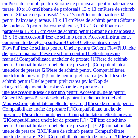
cm
Piese de schimb pentru Sifoane de pardoseală pentru balcoane și
terase, 10 x 10 cm
Sifoane de pardoseală 13 x 13 cm
Piese de schimb
pentru Sifoane de pardoseală 13 x 13 cm
Sifoane de pardoseală
pentru balcoane şi terase, 13 x 13 cm
Piese de schimb pentru Sifoane
de pardoseală pentru balcoane şi terase, 13 x 13 cm
Sifoane de
pardoseală 15 x 15 cm
Piese de schimb pentru Sifoane de pardoseală
15 x 15 cm
Accesorii
Piese de schimb pentru Accesorii
Instrumente,
componente de reţea şi software
Unelte
Unelte pentru Geberit
FlowFit
Piese de schimb pentru Unelte pentru Geberit FlowFit
Unelte
de presare manuală
Piese de schimb pentru Unelte de presare
manuală
Compatibilitatea uneltelor de presare [1]
Piese de schimb
pentru Compatibilitatea uneltelor de presare [1]
Compatibilitatea
uneltelor de presare [2]
Piese de schimb pentru Compatibilitatea
uneltelor de presare [2]
Unelte pentru prelucrarea ţevilor
Piese de
schimb pentru Unelte pentru prelucrarea ţevilor
Dop de
etanşare
Echipament de testare
Aparate de presare cu
unelte
Accesoriu
Piese de schimb pentru Accesoriu
Unelte pentru
Geberit Mapress
Piese de schimb pentru Unelte pentru Geberit
Mapress
Compatibilitate unelte de presare [1]
Piese de schimb pentru
Compatibilitate unelte de presare [1]
Compatibilitate unelte de
presare [2]
Piese de schimb pentru Compatibilitate unelte de presare
[2]
Compatibilitatea uneltelor de presare [1] / [2]
Piese de schimb
pentru Compatibilitatea uneltelor de presare [1] / [2]
Compatibilitate
unelte de presare [2XL]
Piese de schimb pentru Compatibilitate
unelte de presare [2XL]
Compatibilitate unelte de presare [3]
Piese de