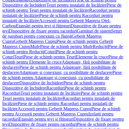
Dispozitive de închidere
Teuri pentru instalaţii de încălzire
Piese de
schimb pentru Teuri pentru instalaţii de încălzire
Racorduri pentru
instalaţii de încălzire
Piese de schimb pentru Racorduri pentru
instalaţii de încălzire
Accesorii pentru Geberit Mapress Oţel-
Carbon
Etanşări pentru ţevi şi fitinguri
Dispozitive de fixare pentru
ţevi
Dispozitive de fixare pentru racorduri
Garnituri de sistem
Seturi
de șuruburi pentru conexiuni cu flanșă
Geberit Mapress
Cupru
Geberit Mapress Cupru
Piese de schimb pentru Geberit
Mapress Cupru
Mufe
Piese de schimb pentru Mufe
Reducţii
Piese de
schimb pentru Reducţii
Coturi
Piese de schimb pentru
Coturi
Teuri
Piese de schimb pentru Teuri
Elemente în cruce
Piese de
schimb pentru Elemente în cruce
Adaptoare, fără posibilitate de
desfacere
Piese de schimb pentru Adaptoare, fără posibilitate de
desfacere
Adaptoare şi conexiuni, cu posibilitate de desfacere
Piese
de schimb pentru Adaptoare şi conexiuni, cu posibilitate de
desfacere
Dispozitive de închidere
Piese de schimb pentru
Dispozitive de închidere
Racorduri
Piese de schimb pentru
Racorduri
Teuri pentru instalaţii de încălzire
Piese de schimb pentru
Teuri pentru instalaţii de încălzire
Racorduri pentru instalaţii de
încălzire
Piese de schimb pentru Racorduri pentru instalaţii de
încălzire
Accesorii pentru Geberit Mapress Cupru
Piese de schimb
pentru Accesorii pentru Geberit Mapress Cupru
Izolaţii pentru
racorduri
Etanşări pentru ţevi şi fitinguri
Dispozitive de fixare pentru
ţevi
Dispozitive de fixare pentru racorduri
Piese de schimb pentru