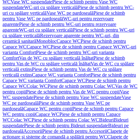
WC
Vase WC suspendate
Piese de schimb pentru Vase WC
suspendate
WC-uri cu spălare verticală
Piese de schimb pentru WC-
uri cu spălare verticală
Vase WC pe pardoseală
Piese de schimb
pentru Vase WC pe pardoseală
WC-uri pentru rezervoare
aparente
Piese de schimb pentru WC-uri pentru rezervoare
aparente
WC-uri cu spălare verticală
Piese de schimb pentru WC-uri
cu spălare verticală
Rezervoare aparente pentru WC-uri, din
ceramică sanitară
Monobloc
Capace WC
Piese de schimb pentru
Capace WC
Capace WC
Piese de schimb pentru Capace WC
WC-uri
varianta Comfort
Piese de schimb pentru WC-uri varianta
Comfort
Vas de WC cu spălare verticală înălţat
Piese de schimb
pentru Vas de WC cu spălare verticală înălţat
Vas de WC cu spălare
verticală extins
Piese de schimb pentru Vas de WC cu spălare
verticală extins
Capace WC varianta Comfort
Piese de schimb pentru
Capace WC varianta Comfort
Capace WC
Piese de schimb pentru
Capace WC
Colac WC
Piese de schimb pentru Colac WC
Vas de WC
pentru copii
Piese de schimb pentru Vas de WC pentru copii
Vase
WC suspendate
Piese de schimb pentru Vase WC suspendate
Vase
WC pe pardoseală
Piese de schimb pentru Vase WC pe
pardoseală
Capace WC pentru copii
Piese de schimb pentru Capace
WC pentru copii
Capace WC
Piese de schimb pentru Capace
WC
Colac WC
Piese de schimb pentru Colac WC
Bideuri
Bideuri
suspendate
Piese de schimb pentru Bideuri suspendate
Bideuri pe
pardoseală
Accesorii
Piese de schimb pentru Accesorii
Clapete de
acţionare şi sisteme de comandă a spălării pentru WC
Clapete de