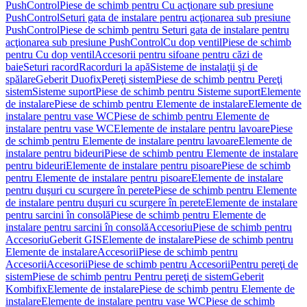
PushControl
Piese de schimb pentru Cu acţionare sub presiune
PushControl
Seturi gata de instalare pentru acţionarea sub presiune
PushControl
Piese de schimb pentru Seturi gata de instalare pentru
acţionarea sub presiune PushControl
Cu dop ventil
Piese de schimb
pentru Cu dop ventil
Accesorii pentru sifoane pentru căzi de
baie
Seturi racord
Racorduri la apă
Sisteme de instalaţii şi de
spălare
Geberit Duofix
Pereţi sistem
Piese de schimb pentru Pereţi
sistem
Sisteme suport
Piese de schimb pentru Sisteme suport
Elemente
de instalare
Piese de schimb pentru Elemente de instalare
Elemente de
instalare pentru vase WC
Piese de schimb pentru Elemente de
instalare pentru vase WC
Elemente de instalare pentru lavoare
Piese
de schimb pentru Elemente de instalare pentru lavoare
Elemente de
instalare pentru bideuri
Piese de schimb pentru Elemente de instalare
pentru bideuri
Elemente de instalare pentru pisoare
Piese de schimb
pentru Elemente de instalare pentru pisoare
Elemente de instalare
pentru duşuri cu scurgere în perete
Piese de schimb pentru Elemente
de instalare pentru duşuri cu scurgere în perete
Elemente de instalare
pentru sarcini în consolă
Piese de schimb pentru Elemente de
instalare pentru sarcini în consolă
Accesoriu
Piese de schimb pentru
Accesoriu
Geberit GIS
Elemente de instalare
Piese de schimb pentru
Elemente de instalare
Accesorii
Piese de schimb pentru
Accesorii
Accesorii
Piese de schimb pentru Accesorii
Pentru pereţi de
sistem
Piese de schimb pentru Pentru pereţi de sistem
Geberit
Kombifix
Elemente de instalare
Piese de schimb pentru Elemente de
instalare
Elemente de instalare pentru vase WC
Piese de schimb