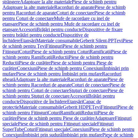
strângere
Adaptoare la alte materiale
Piese de schimb pentru
Adaptoare la alte materiale
Racorduri de aparate
Piese de schimb
pentru Racorduri de aparate
Coturi de conectare
Piese de schimb
pentru Coturi de conectare
Mufe de racordare cu inel de
etanșare
Piese de schimb pentru Mufe de racordare cu inel de
etanșare
Accesorii
Brăţări pentru conducte
Dispozitive de fixare
pentru brăţări pentru conducte
Dispozitive de
închidere
Etanșări
Materiale consumabile
Geberit Silent-PP
Ţevi
Piese
de schimb pentru Ţevi
Fitinguri
Piese de schimb pentru
Fitinguri
Coturi
Piese de schimb pentru Coturi
Ramificaţii
Piese de
schimb pentru Ramificaţii
Reducţii
Piese de schimb pentru
Reducţii
Piese de curățire
Piese de schimb pentru Piese de
curățire
Conexiuni
Piese de schimb pentru Conexiuni
Îmbinări prin
mufare
Piese de schimb pentru Îmbinări prin mufare
Racorduri
gheară
Adaptoare la alte materiale
Racorduri de aparate
Piese de
schimb pentru Racorduri de aparate
Coturi de conectare
Piese de
schimb pentru Coturi de conectare
Ştuţuri de conectare
Piese de
schimb pentru Ştuţuri de conectare
Accesorii
Brățări pentru
conducte
Dispozitive de închidere
Etanșări
Capac de
protecție
Materiale consumabile
Geberit HDPE
Ţevi
Fitinguri
Piese de
schimb pentru Fitinguri
Coturi
Ramificaţii
Reducţii
Piese de
curățire
Piese de schimb pentru Piese de curățire
Adaptoare
Fitinguri
speciale
Piese de schimb pentru Fitinguri speciale
Fitinguri
SuperTube
Coturi
Fitinguri speciale
Conexiuni
Piese de schimb pentru
Conexiuni
Îmbinări prin sudură
Îmbinări prin mufare
Piese de schimb