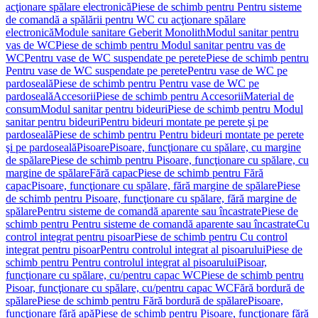
acţionare spălare electronică
Piese de schimb pentru Pentru sisteme
de comandă a spălării pentru WC cu acţionare spălare
electronică
Module sanitare Geberit Monolith
Modul sanitar pentru
vas de WC
Piese de schimb pentru Modul sanitar pentru vas de
WC
Pentru vase de WC suspendate pe perete
Piese de schimb pentru
Pentru vase de WC suspendate pe perete
Pentru vase de WC pe
pardoseală
Piese de schimb pentru Pentru vase de WC pe
pardoseală
Accesorii
Piese de schimb pentru Accesorii
Material de
consum
Modul sanitar pentru bideuri
Piese de schimb pentru Modul
sanitar pentru bideuri
Pentru bideuri montate pe perete şi pe
pardoseală
Piese de schimb pentru Pentru bideuri montate pe perete
şi pe pardoseală
Pisoare
Pisoare, funcţionare cu spălare, cu margine
de spălare
Piese de schimb pentru Pisoare, funcţionare cu spălare, cu
margine de spălare
Fără capac
Piese de schimb pentru Fără
capac
Pisoare, funcţionare cu spălare, fără margine de spălare
Piese
de schimb pentru Pisoare, funcţionare cu spălare, fără margine de
spălare
Pentru sisteme de comandă aparente sau încastrate
Piese de
schimb pentru Pentru sisteme de comandă aparente sau încastrate
Cu
control integrat pentru pisoar
Piese de schimb pentru Cu control
integrat pentru pisoar
Pentru controlul integrat al pisoarului
Piese de
schimb pentru Pentru controlul integrat al pisoarului
Pisoar,
funcţionare cu spălare, cu/pentru capac WC
Piese de schimb pentru
Pisoar, funcţionare cu spălare, cu/pentru capac WC
Fără bordură de
spălare
Piese de schimb pentru Fără bordură de spălare
Pisoare,
funcţionare fără apă
Piese de schimb pentru Pisoare, funcţionare fără