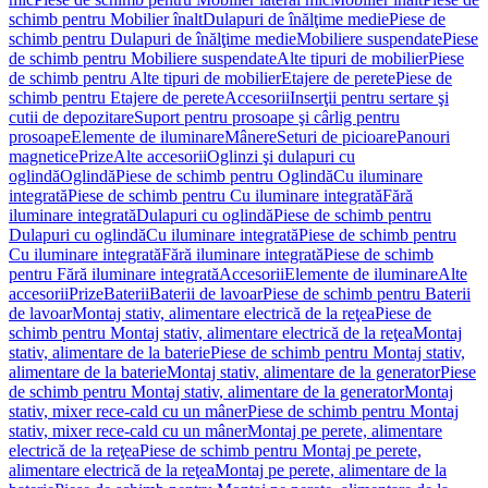
schimb pentru Mobilier înalt
Dulapuri de înălţime medie
Piese de
schimb pentru Dulapuri de înălţime medie
Mobiliere suspendate
Piese
de schimb pentru Mobiliere suspendate
Alte tipuri de mobilier
Piese
de schimb pentru Alte tipuri de mobilier
Etajere de perete
Piese de
schimb pentru Etajere de perete
Accesorii
Inserţii pentru sertare şi
cutii de depozitare
Suport pentru prosoape şi cârlig pentru
prosoape
Elemente de iluminare
Mânere
Seturi de picioare
Panouri
magnetice
Prize
Alte accesorii
Oglinzi şi dulapuri cu
oglindă
Oglindă
Piese de schimb pentru Oglindă
Cu iluminare
integrată
Piese de schimb pentru Cu iluminare integrată
Fără
iluminare integrată
Dulapuri cu oglindă
Piese de schimb pentru
Dulapuri cu oglindă
Cu iluminare integrată
Piese de schimb pentru
Cu iluminare integrată
Fără iluminare integrată
Piese de schimb
pentru Fără iluminare integrată
Accesorii
Elemente de iluminare
Alte
accesorii
Prize
Baterii
Baterii de lavoar
Piese de schimb pentru Baterii
de lavoar
Montaj stativ, alimentare electrică de la reţea
Piese de
schimb pentru Montaj stativ, alimentare electrică de la reţea
Montaj
stativ, alimentare de la baterie
Piese de schimb pentru Montaj stativ,
alimentare de la baterie
Montaj stativ, alimentare de la generator
Piese
de schimb pentru Montaj stativ, alimentare de la generator
Montaj
stativ, mixer rece-cald cu un mâner
Piese de schimb pentru Montaj
stativ, mixer rece-cald cu un mâner
Montaj pe perete, alimentare
electrică de la reţea
Piese de schimb pentru Montaj pe perete,
alimentare electrică de la reţea
Montaj pe perete, alimentare de la