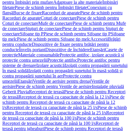
pentru Îmbinări prin mufare
Adaptoare la alte materiale
Îmbinări
filetate
Piese de schimb pentru Îmbinări filetate
Conexiuni cu
flanşă
Bucşe de fixare
Racorduri de aparate
Piese de schimb pentru
Racorduri de aparate
Coturi de conectare
Piese de schimb pentru
Coturi de conectare
Mufe de conectare
Piese de schimb pentru Mufe
de conectare
Ştuţuri de conectare
Piese de schimb pentru Ştuţuri de
conectare
Sifoane tip P
Piese de schimb pentru Sifoane tip P
Sifoane
tip melc
Piese de schimb pentru Sifoane tip melc
Accesorii
Brăţări
pentru conducte
Dispozitive de fixare pentru brăţări pentru
conducte
Înveliş portant
Dispozitive de închidere
Etanșări
Casete de
protecţie
Materiale consumabile
Protecţie antifoc, izolare acustică şi
protecţie contra umezelii
Protecţie antifoc
Protecţie antifoc pentru
sisteme de drenare
Izolare acustică
Izolaţii contra propagării sunetului
în masă solidă
Izolaţii contra propagării sunetului în masă solidă şi
contra propagării sunetului în aer
Protecţie contra
umezelii
Etanşări
Ventile de aerisire pentru drenaj
Ventile de
aerisire
Piese de schimb pentru Ventile de aerisire
Instalaţie pluvială
Geberit Pluvia
Receptori de terasă
Piese de schimb pentru Receptori
de terasă
Receptori de terasă cu capacitate de până la 12 l/s
Piese de
schimb pentru Receptori de terasă cu capacitate de până la 12
l/s
Receptori de terasă cu capacitate de până la 25 l/s
Piese de schimb
pentru Receptori de terasă cu capacitate de până la 25 l/s
Receptori
de terasă cu capacitate de până la 100 l/s
Piese de schimb pentru
Receptori de terasă cu capacitate de până la 100 l/s
Receptori de
terasă pentru jgheaburi
Piese de schimb pentru Receptori de terasă