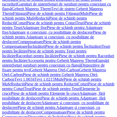
racorduri
Garnituri de sistem
Seturi de șuruburi pentru conexiuni cu
flanșă
Geberit Mapress Therm
Ţevi de sistem Geberit Mapress
Therm
Fitinguri
Piese de schimb pentru Fitinguri
Mufe
Piese de
schimb pentru Mufe
Reducţii
Piese de schimb pentru
Reducţii
Coturi
Piese de schimb pentru Coturi
Teuri
Piese de schimb
pentru Teuri
Adaptoare fixe
Piese de schimb pentru Adaptoare
fixe
Adaptoare şi conexiuni, cu posibilitate de desfacere
Piese de
schimb pentru Adaptoare şi conexiuni, cu posibilitate de
desfacere
Compensatoare
Piese de schimb pentru
Compensatoare
Închizători
Piese de schimb pentru Închizători
Teuri
pentru încălzire
Piese de schimb pentru Teuri pentru
încălzire
Racorduri pentru încălzire
Piese de schimb pentru Racorduri
pentru încălzire
Accesoriu pentru Geberit Mapress Therm
Etanşări
sistem
Seturi şuruburi pentru conexiuni cu flanşă
Dispozitive de
fixare pentru ţevi
Geberit Mapress Oţel-Carbon
Geberit Mapress
Oţel-Carbon
Piese de schimb pentru Geberit Mapress Oţel-
Carbon
Ţevi 1.0034
Ţevi 1.0215
Mufe
Piese de schimb pentru
Mufe
Reducţii
Piese de schimb pentru Reducţii
Coturi
Piese de schimb
pentru Coturi
Teuri
Piese de schimb pentru Teuri
Elemente în
cruce
Piese de schimb pentru Elemente în cruce
Adaptoare, fără
posibilitate de desfacere
Piese de schimb pentru Adaptoare, fără
posibilitate de desfacere
Adaptoare şi conexiuni, cu posibilitate de
desfacere
Piese de schimb pentru Adaptoare şi conexiuni, cu
posibilitate de desfacere
Compensatoare
Piese de schimb pentru
Compensatoare
Dispozitive de închidere
Piese de schimb pentru