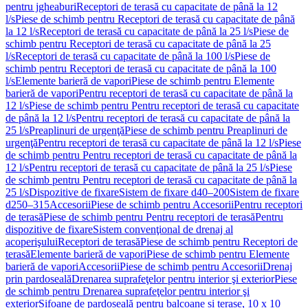
pentru jgheaburi
Receptori de terasă cu capacitate de până la 12
l/s
Piese de schimb pentru Receptori de terasă cu capacitate de până
la 12 l/s
Receptori de terasă cu capacitate de până la 25 l/s
Piese de
schimb pentru Receptori de terasă cu capacitate de până la 25
l/s
Receptori de terasă cu capacitate de până la 100 l/s
Piese de
schimb pentru Receptori de terasă cu capacitate de până la 100
l/s
Elemente barieră de vapori
Piese de schimb pentru Elemente
barieră de vapori
Pentru receptori de terasă cu capacitate de până la
12 l/s
Piese de schimb pentru Pentru receptori de terasă cu capacitate
de până la 12 l/s
Pentru receptori de terasă cu capacitate de până la
25 l/s
Preaplinuri de urgenţă
Piese de schimb pentru Preaplinuri de
urgenţă
Pentru receptori de terasă cu capacitate de până la 12 l/s
Piese
de schimb pentru Pentru receptori de terasă cu capacitate de până la
12 l/s
Pentru receptori de terasă cu capacitate de până la 25 l/s
Piese
de schimb pentru Pentru receptori de terasă cu capacitate de până la
25 l/s
Dispozitive de fixare
Sistem de fixare d40–200
Sistem de fixare
d250–315
Accesorii
Piese de schimb pentru Accesorii
Pentru receptori
de terasă
Piese de schimb pentru Pentru receptori de terasă
Pentru
dispozitive de fixare
Sistem convenţional de drenaj al
acoperişului
Receptori de terasă
Piese de schimb pentru Receptori de
terasă
Elemente barieră de vapori
Piese de schimb pentru Elemente
barieră de vapori
Accesorii
Piese de schimb pentru Accesorii
Drenaj
prin pardoseală
Drenarea suprafeţelor pentru interior şi exterior
Piese
de schimb pentru Drenarea suprafeţelor pentru interior şi
exterior
Sifoane de pardoseală pentru balcoane și terase, 10 x 10