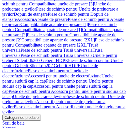
schimb pentru Compatibilitate unelte de presare [3]
Unelte de
prelucrare a ţevilor
Piese de schimb pentru Unelte de prelucrare a
ţevilor
Dopuri de etanşare
Piese de schimb pentru Dopuri de
etanşare
Accesorii
Aparate de presare
Piese de schimb pentru Aparate
de presare
Compatibilitate aparate de presare [1]
Piese de schimb
pentru Compatibilitate aparate de presare [1]
Compatibilitate aparate
de presare [2]
Piese de schimb pentru Compatibilitate aparate de
presare [2]
Compatibilitate aparate de presare [2XL]
Piese de schimb
pentru Compatibilitate aparate de presare [2XL]
Trusă
universală
Piese de schimb pentru Trusă universală
Trusă
universală
Piese de schimb pentru Trusă universală
Unelte pentru
Geberit Silent-db20 / Geberit HDPE
Piese de schimb pentru Unelte
pentru Geberit Silent-db20 / Geberit HDPE
Unelte de
electrofuziune
Piese de schimb pentru Unelte de
electrofuziune
Accesorii pentru unelte de electrofuziune
Unelte
pentru sudură cap la cap
Piese de schimb pentru Unelte pentru
sudură cap la cap
Accesorii pentru unelte pentru sudură cap la
cap
Piese de schimb pentru Accesorii pentru unelte pentru sudură cap
la cap
Unelte de prelucrare a ţevilor
Piese de schimb pentru Unelte de
prelucrare a ţevilor
Accesorii pentru unelte de prelucrare a
ţevilor
Piese de schimb pentru Accesorii pentru unelte de prelucrare a
ţevilor
Categorii de produse
Serii de baie