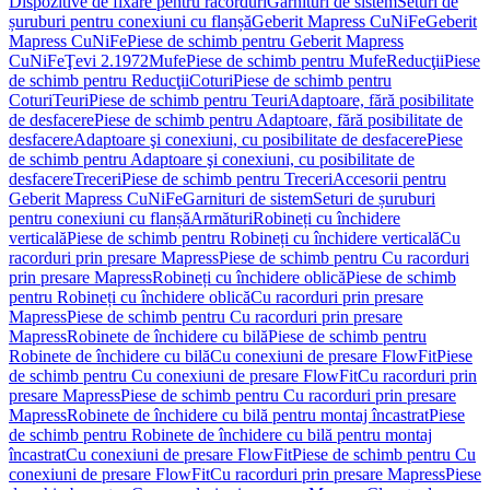
Dispozitive de fixare pentru racorduri
Garnituri de sistem
Seturi de
șuruburi pentru conexiuni cu flanșă
Geberit Mapress CuNiFe
Geberit
Mapress CuNiFe
Piese de schimb pentru Geberit Mapress
CuNiFe
Ţevi 2.1972
Mufe
Piese de schimb pentru Mufe
Reducţii
Piese
de schimb pentru Reducţii
Coturi
Piese de schimb pentru
Coturi
Teuri
Piese de schimb pentru Teuri
Adaptoare, fără posibilitate
de desfacere
Piese de schimb pentru Adaptoare, fără posibilitate de
desfacere
Adaptoare şi conexiuni, cu posibilitate de desfacere
Piese
de schimb pentru Adaptoare şi conexiuni, cu posibilitate de
desfacere
Treceri
Piese de schimb pentru Treceri
Accesorii pentru
Geberit Mapress CuNiFe
Garnituri de sistem
Seturi de șuruburi
pentru conexiuni cu flanșă
Armături
Robineți cu închidere
verticală
Piese de schimb pentru Robineți cu închidere verticală
Cu
racorduri prin presare Mapress
Piese de schimb pentru Cu racorduri
prin presare Mapress
Robineți cu închidere oblică
Piese de schimb
pentru Robineți cu închidere oblică
Cu racorduri prin presare
Mapress
Piese de schimb pentru Cu racorduri prin presare
Mapress
Robinete de închidere cu bilă
Piese de schimb pentru
Robinete de închidere cu bilă
Cu conexiuni de presare FlowFit
Piese
de schimb pentru Cu conexiuni de presare FlowFit
Cu racorduri prin
presare Mapress
Piese de schimb pentru Cu racorduri prin presare
Mapress
Robinete de închidere cu bilă pentru montaj încastrat
Piese
de schimb pentru Robinete de închidere cu bilă pentru montaj
încastrat
Cu conexiuni de presare FlowFit
Piese de schimb pentru Cu
conexiuni de presare FlowFit
Cu racorduri prin presare Mapress
Piese