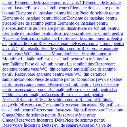
pentru Elemente de instalare pentru vase WC
Elemente de instalare
pentru lavoare
Piese de schimb pentru Elemente de instalare pentru
lavoare
Elemente de instalare pentru bideuri
Piese de schimb pentru
Elemente de instalare pentru bideuri
Elemente de instalare pentru
pisoare
Piese de schimb pentru Elemente de instalare pentru
pisoare
Elemente de instalare pentru duşuri
Piese de schimb pentru
Elemente de instalare pentru duşuri
Accesorii
Piese de schimb pentru
Accesorii
Pentru dispozitive de fixare
Piese de schimb pentru Pentru
dispozitive de fixare
Rezervoare aparente
Rezervoare aparente pentru
vase WC, din plastic
Piese de schimb pentru Rezervoare aparente
pentru vase WC, din plastic
Monobloc
Piese de schimb pentru
Monobloc
La înălțime
Piese de schimb pentru La înălțime
La
semiînălțime
Piese de schimb pentru La semiînălțime
Rezervoare
aparente pentru vase WC, din ceramică sanitară
Piese de schimb
pentru Rezervoare aparente pentru vase WC, din ceramică
sanitară
Monobloc
Piese de schimb pentru Monobloc
Ţevi de spălare
pentru rezervoare aparente
Piese de schimb pentru Ţevi de spălare
pentru rezervoare aparente
La înălțime
Piese de schimb pentru La
înălțime
La semiînălțime
Accesorii
Piese de schimb pentru
Accesorii
Racorduri
Piese de schimb pentru Racorduri
Robinete
colţar
Mufe
Rezervoare încastrate
Rezervoare încastrate Sigma
Piese
de schimb pentru Rezervoare încastrate Sigma
Rezervoare încastrate
Omega
Piese de schimb pentru Rezervoare încastrate
Omega
Rezervoare încastrate Delta
Piese de schimb pentru
Rezervoare încastrate Delta
Ţevi de spălare
Accesorii
Valve de