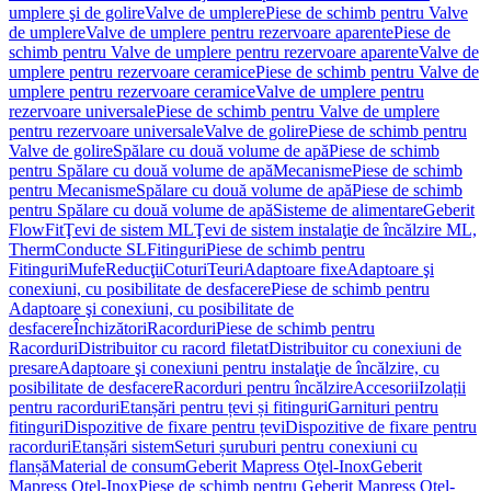
umplere şi de golire
Valve de umplere
Piese de schimb pentru Valve
de umplere
Valve de umplere pentru rezervoare aparente
Piese de
schimb pentru Valve de umplere pentru rezervoare aparente
Valve de
umplere pentru rezervoare ceramice
Piese de schimb pentru Valve de
umplere pentru rezervoare ceramice
Valve de umplere pentru
rezervoare universale
Piese de schimb pentru Valve de umplere
pentru rezervoare universale
Valve de golire
Piese de schimb pentru
Valve de golire
Spălare cu două volume de apă
Piese de schimb
pentru Spălare cu două volume de apă
Mecanisme
Piese de schimb
pentru Mecanisme
Spălare cu două volume de apă
Piese de schimb
pentru Spălare cu două volume de apă
Sisteme de alimentare
Geberit
FlowFit
Ţevi de sistem ML
Ţevi de sistem instalaţie de încălzire ML,
Therm
Conducte SL
Fitinguri
Piese de schimb pentru
Fitinguri
Mufe
Reducţii
Coturi
Teuri
Adaptoare fixe
Adaptoare şi
conexiuni, cu posibilitate de desfacere
Piese de schimb pentru
Adaptoare şi conexiuni, cu posibilitate de
desfacere
Închizători
Racorduri
Piese de schimb pentru
Racorduri
Distribuitor cu racord filetat
Distribuitor cu conexiuni de
presare
Adaptoare şi conexiuni pentru instalaţie de încălzire, cu
posibilitate de desfacere
Racorduri pentru încălzire
Accesorii
Izolații
pentru racorduri
Etanșări pentru țevi și fitinguri
Garnituri pentru
fitinguri
Dispozitive de fixare pentru țevi
Dispozitive de fixare pentru
racorduri
Etanșări sistem
Seturi șuruburi pentru conexiuni cu
flanșă
Material de consum
Geberit Mapress Oţel-Inox
Geberit
Mapress Oţel-Inox
Piese de schimb pentru Geberit Mapress Oţel-