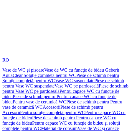
RO
Vase de WC şi pisoare
Vase de WC cu funcţie de bideu Geberit
AquaClean
Soluţie completă pentru WC
Piese de schimb pentru
Soluţie completă pentru WC
Vase WC suspendate
Piese de schimb
pentru Vase WC suspendate
Vase WC pe pardoseală
Piese de schimb
pentru Vase WC pe pardoseală
Pentru capace WC cu funcţie de
bideu
Piese de schimb pentru Pentru capace WC cu funcţie de
bideu
Pentru vase de ceramică WC
Piese de schimb pentru Pentru
vase de ceramică WC
Accesorii
Piese de schimb pentru
Accesorii
Pentru soluţie completă pentru WC
Pentru capace WC cu
funcţie de bideu
Piese de schimb pentru Pentru capace WC cu
funcţie de bideu
Pentru capace WC cu funcţie de bideu şi soluţii
complete pentru WC
Material de consum
Vase de WC şi capace