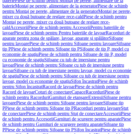
baterie
Piese de schimb pentru Montaj pe perete, alimentare de la
baterie
Montaj pe perete, alimentare de la generator
Piese de schimb
pentru Montaj pe perete, alimentare de la generator
Montaj pe perete,
mixer cu două butoane de reglare rece-cald
Piese de schimb pentru
Montaj pe perete, mixer cu două butoane de reglare rece-
cald
Accesorii
Piese de schimb pentru Accesorii
Pentru bateriile de
lavoar
Piese de schimb pentru Pentru bateriile de lavoar
Racorduri de
aparate pentru zona de spălare, lavoar, aparate şi spălător
Sifoane
pentru lavoare
Piese de schimb pentru Sifoane pentru lavoare
Sifoane
tip P
Piese de schimb pentru Sifoane tip P
Sifoane de tip P, model cu
economie de spaţiu
Piese de schimb pentru Sifoane de tip P, model
cu economie de spaţiu
Sifoane cu tub de imersiune pentru
lavoar
Piese de schimb pentru Sifoane cu tub de imersiune pentru
lavoar
Sifoane cu tub de imersiune pentru lavoar, model cu economie
de spaţiu
Piese de schimb pentru Sifoane cu tub de imersiune pentru
lavoar, model cu economie de spaţiu
Sifon încastrat
Piese de schimb
pentru Sifon încastrat
Racord de lavoar
Piese de schimb pentru
Racord de lavoar
Coturi de conectare
Capace
Racorduri
Piese de
schimb pentru Racorduri
Garnituri de etanşare
Extensii
Sifoane pentru
lavoare
Piese de schimb pentru Sifoane pentru lavoare
Sifoane tip
P
Piese de schimb pentru Sifoane tip P
Racorduri pentru lavoare
Ştuţ
de conectare
Piese de schimb pentru Ştuţ de conectare
Accesorii
Piese
de schimb pentru Accesorii
Garnituri de scurgere pentru aparate
Piese
de schimb pentru Garnituri de scurgere pentru aparate
Sifoane tip
P
Piese de schimb pentru Sifoane tip P
Sifon încastrat
Piese de schimb