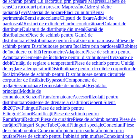
de schimb pentru Cu racorduri prin presare Mapress
Clapete de
sens
Cu racorduri prin presare Mapress
Încălzire și răcire
radiantă
Ţevi
Material de pozare
Plăci cu nuturi
Benzi
perimetrale
Benzi autocolante
Clipsuri de fixare
Aditivi de
pardoseală
Rosturi de extindere
Curbe conducătoare
Dulapuri de
distribuţie
Dulapuri de distribuţie din metal
Gamă de
distribuitoare
Piese de schimb pentru Gamă de
distribuitoare
Distribuitoare pentru încălzire prin pardoseală
Piese de
schimb pentru Distribuitoare pentru încălzire prin pardoseală
Robinet
de închidere cu bilă
Termometre
Adaptoare
Piese de schimb pentru
Adaptoare
Elemente de închidere pentru distribuitoare
Divizoare de
debit
Unităţi de reglare a temperaturii
Piese de schimb pentru Unităţi
de reglare a temperaturii
Distribuitoare pentru circuitele corpurilor de
încălzire
Piese de schimb pentru Distribuitoare pentru circuitele
corpurilor de încălzire
Bypassuri
Componente de
reglaj
Servomotoare
Termostate de ambianţă
Regulator
principal
Module de
comunicare
Senzori
Transformatoare
Accesorii
Izolaţii pentru
distribuitoare
Sisteme de drenare a clădirilor
Geberit Silent-
db20
Ţevi
Fitinguri
Piese de schimb pentru
Fitinguri
Coturi
Ramificaţii
Piese de schimb pentru
Ramificaţii
Reducţii
Piese de curățire
Piese de schimb pentru Piese de
curățire
Fitinguri SuperTube
Coturi
Fitinguri speciale
Conexiuni
Piese
de schimb pentru Conexiuni
Îmbinări prin sudură
Îmbinări prin
mufare
Piese de schimb pentru Îmbinări prin mufare
Conexiuni prin