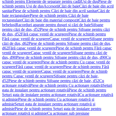
schimb pentru Elemente de separare pentru cadă
Uşi de duş
Piese de
schimb pentru Uşi de duş
Accesorii
Căzi de baie
Căzi de baie din acril
sanitar
Piese de schimb pentru Căzi de baie din acril sanitar
Căzi de
baie rectangulare
Piese de schimb pentru Căzi de baie
rectangulare
Căzi de baie din material compozit
Căzi de baie pentru
bebeluşi
Racorduri aparate pentru duşuri şi căzi de baie
Sifoane
pentru căzi de duş, d52
Piese de schimb pentru Sifoane pentru căzi
de duş, d52
Fără capac ventil de scurgere
Piese de schimb pentru
Fără capac ventil de scurgere
Capac ventil de scurgere
Sifoane pentru
căzi de duş, d62
Piese de schimb pentru Sifoane pentru căzi de duş,
d62
Fără capac ventil de scurgere
Piese de schimb pentru Fără capac
ventil de scurgere
Capac ventil de scurgere
Sifoane pentru căzi de
duş, d90
Piese de schimb pentru Sifoane pentru căzi de duş, d90
Cu
capac ventil de scurgere
Piese de schimb pentru Cu capac ventil de
scurgere
Fără capac ventil de scurgere
Piese de schimb pentru Fără
capac ventil de scurgere
Capac ventil de scurgere
Piese de schimb
pentru Capac ventil de scurgere
Sifoane pentru căzi de baie,
d52
Piese de schimb pentru Sifoane pentru căzi de baie, d52
Cu
acţionare rotativă
Piese de schimb pentru Cu acţionare rotativă
Seturi
gata de instalare pentru acţionare rotativă
Piese de schimb pentru
Seturi gata de instalare pentru acţionare rotativă
Cu acţionare rotativă
şi admisie
Piese de schimb pentru Cu acţionare rotativă şi
admisie
Seturi gata de instalare pentru acţionare rotativă şi
admisie
Piese de schimb pentru Seturi gata de instalare pentru
acţionare rotativă şi admisie
Cu acţionare sub presiune