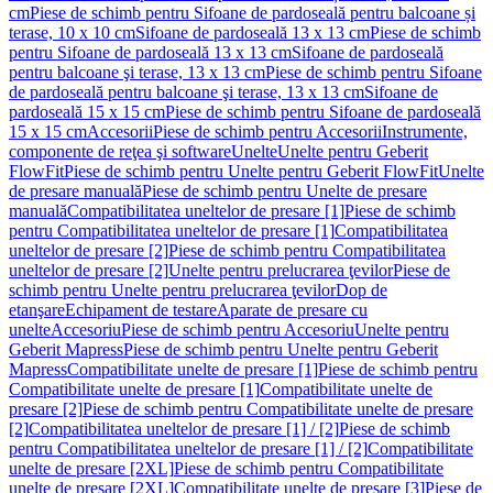
cm
Piese de schimb pentru Sifoane de pardoseală pentru balcoane și
terase, 10 x 10 cm
Sifoane de pardoseală 13 x 13 cm
Piese de schimb
pentru Sifoane de pardoseală 13 x 13 cm
Sifoane de pardoseală
pentru balcoane şi terase, 13 x 13 cm
Piese de schimb pentru Sifoane
de pardoseală pentru balcoane şi terase, 13 x 13 cm
Sifoane de
pardoseală 15 x 15 cm
Piese de schimb pentru Sifoane de pardoseală
15 x 15 cm
Accesorii
Piese de schimb pentru Accesorii
Instrumente,
componente de reţea şi software
Unelte
Unelte pentru Geberit
FlowFit
Piese de schimb pentru Unelte pentru Geberit FlowFit
Unelte
de presare manuală
Piese de schimb pentru Unelte de presare
manuală
Compatibilitatea uneltelor de presare [1]
Piese de schimb
pentru Compatibilitatea uneltelor de presare [1]
Compatibilitatea
uneltelor de presare [2]
Piese de schimb pentru Compatibilitatea
uneltelor de presare [2]
Unelte pentru prelucrarea ţevilor
Piese de
schimb pentru Unelte pentru prelucrarea ţevilor
Dop de
etanşare
Echipament de testare
Aparate de presare cu
unelte
Accesoriu
Piese de schimb pentru Accesoriu
Unelte pentru
Geberit Mapress
Piese de schimb pentru Unelte pentru Geberit
Mapress
Compatibilitate unelte de presare [1]
Piese de schimb pentru
Compatibilitate unelte de presare [1]
Compatibilitate unelte de
presare [2]
Piese de schimb pentru Compatibilitate unelte de presare
[2]
Compatibilitatea uneltelor de presare [1] / [2]
Piese de schimb
pentru Compatibilitatea uneltelor de presare [1] / [2]
Compatibilitate
unelte de presare [2XL]
Piese de schimb pentru Compatibilitate
unelte de presare [2XL]
Compatibilitate unelte de presare [3]
Piese de