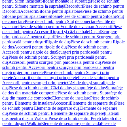
pentru Sifon încastrat
Sifoane montate la suprafaţă
Piese de schimb
pentru Sifoane montate la suprafaţă
Racorduri
Piese de schimb pentru
Racorduri
Accesorii
Sifoane pentru spălătoare
Piese de schimb pentru
Sifoane pentru spălătoare
Sifoane
Piese de schimb pentru Sifoane
Ştuţ
de conectare
Piese de schimb pentru Ştuţ de conectare
Ventile de
evacuare
Piese de schimb pentru Ventile de evacuare
Accesorii
Piese
de schimb pentru Accesorii
Duşuri şi căzi de baie
Duşuri
Scurgere
prin pardoseală pentru duşuri
Piese de schimb pentru Scurgere prin
pardoseală pentru duşuri
Rigole de duş
Piese de schimb pentru Rigole
de duş
Accesorii pentru rigole de duş
Piese de schimb pentru
Accesorii pentru rigole de duş
Scurgeri prin pardoseală pentru
duş
Piese de schimb pentru Scurgeri prin pardoseală pentru
duş
Accesorii pentru scurgeri prin pardoseală pentru duş
Piese de
schimb pentru Accesorii pentru scurgeri prin pardoseală pentru
duş
Scurgeri prin perete
Piese de schimb pentru Scurgeri prin
perete
Accesorii pentru scurgeri prin perete
Piese de schimb pentru
Accesorii pentru scurgeri prin perete
Căzi de duş şi suprafeţe de
duş
Piese de schimb pentru Căzi de duş şi suprafeţe de duş
Suprafeţe
de duş din materiale compozite
Piese de schimb pentru Suprafeţe de
duş din materiale compozite
Elemente de instalare
Piese de schimb
pentru Elemente de instalare
Accesorii
Elemente de separare duş
Piese
de schimb pentru Elemente de separare duş
Elemente de separare
duş
Piese de schimb pentru Elemente de separare duş
Pereţi laterali
duş pentru duşuri Walk-in
Piese de schimb pentru Pereţi laterali duş
pentru duşuri Walk-in
Elemente de separare pentru cadă
Piese de