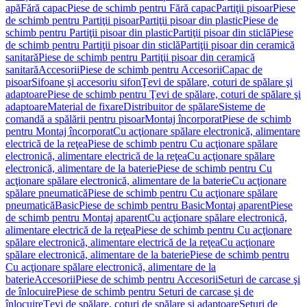
apă
Fără capac
Piese de schimb pentru Fără capac
Partiţii pisoar
Piese
de schimb pentru Partiţii pisoar
Partiţii pisoar din plastic
Piese de
schimb pentru Partiţii pisoar din plastic
Partiţii pisoar din sticlă
Piese
de schimb pentru Partiţii pisoar din sticlă
Partiţii pisoar din ceramică
sanitară
Piese de schimb pentru Partiţii pisoar din ceramică
sanitară
Accesorii
Piese de schimb pentru Accesorii
Capac de
pisoar
Sifoane şi accesoriu sifon
Ţevi de spălare, coturi de spălare şi
adaptoare
Piese de schimb pentru Ţevi de spălare, coturi de spălare şi
adaptoare
Material de fixare
Distribuitor de spălare
Sisteme de
comandă a spălării pentru pisoar
Montaj încorporat
Piese de schimb
pentru Montaj încorporat
Cu acţionare spălare electronică, alimentare
electrică de la reţea
Piese de schimb pentru Cu acţionare spălare
electronică, alimentare electrică de la reţea
Cu acţionare spălare
electronică, alimentare de la baterie
Piese de schimb pentru Cu
acţionare spălare electronică, alimentare de la baterie
Cu acţionare
spălare pneumatică
Piese de schimb pentru Cu acţionare spălare
pneumatică
Basic
Piese de schimb pentru Basic
Montaj aparent
Piese
de schimb pentru Montaj aparent
Cu acţionare spălare electronică,
alimentare electrică de la reţea
Piese de schimb pentru Cu acţionare
spălare electronică, alimentare electrică de la reţea
Cu acţionare
spălare electronică, alimentare de la baterie
Piese de schimb pentru
Cu acţionare spălare electronică, alimentare de la
baterie
Accesorii
Piese de schimb pentru Accesorii
Seturi de carcase şi
de înlocuire
Piese de schimb pentru Seturi de carcase şi de
înlocuire
Ţevi de spălare, coturi de spălare şi adaptoare
Seturi de