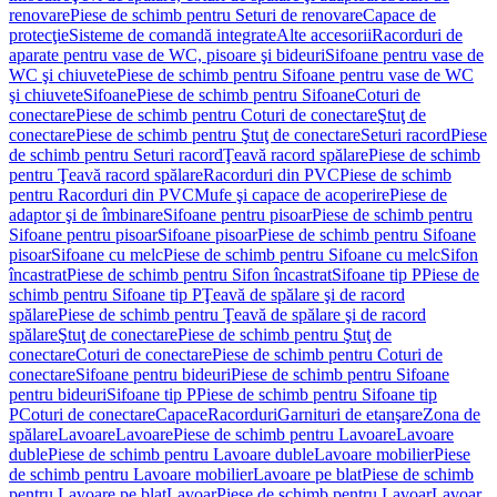
renovare
Piese de schimb pentru Seturi de renovare
Capace de
protecţie
Sisteme de comandă integrate
Alte accesorii
Racorduri de
aparate pentru vase de WC, pisoare şi bideuri
Sifoane pentru vase de
WC şi chiuvete
Piese de schimb pentru Sifoane pentru vase de WC
şi chiuvete
Sifoane
Piese de schimb pentru Sifoane
Coturi de
conectare
Piese de schimb pentru Coturi de conectare
Ştuţ de
conectare
Piese de schimb pentru Ştuţ de conectare
Seturi racord
Piese
de schimb pentru Seturi racord
Ţeavă racord spălare
Piese de schimb
pentru Ţeavă racord spălare
Racorduri din PVC
Piese de schimb
pentru Racorduri din PVC
Mufe şi capace de acoperire
Piese de
adaptor şi de îmbinare
Sifoane pentru pisoar
Piese de schimb pentru
Sifoane pentru pisoar
Sifoane pisoar
Piese de schimb pentru Sifoane
pisoar
Sifoane cu melc
Piese de schimb pentru Sifoane cu melc
Sifon
încastrat
Piese de schimb pentru Sifon încastrat
Sifoane tip P
Piese de
schimb pentru Sifoane tip P
Ţeavă de spălare şi de racord
spălare
Piese de schimb pentru Ţeavă de spălare şi de racord
spălare
Ştuţ de conectare
Piese de schimb pentru Ştuţ de
conectare
Coturi de conectare
Piese de schimb pentru Coturi de
conectare
Sifoane pentru bideuri
Piese de schimb pentru Sifoane
pentru bideuri
Sifoane tip P
Piese de schimb pentru Sifoane tip
P
Coturi de conectare
Capace
Racorduri
Garnituri de etanşare
Zona de
spălare
Lavoare
Lavoare
Piese de schimb pentru Lavoare
Lavoare
duble
Piese de schimb pentru Lavoare duble
Lavoare mobilier
Piese
de schimb pentru Lavoare mobilier
Lavoare pe blat
Piese de schimb
pentru Lavoare pe blat
Lavoar
Piese de schimb pentru Lavoar
Lavoar