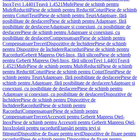
Inox
Ţevi 1.4401
Ţeavă 1.4521
Mufe
Piese de schimb pentru
Mufe
Reducţii
Piese de schimb pentru Reducţii
Coturi
Piese de schimb
pentru Coturi
Teuri
Piese de schimb pentru Teuri
Adaptoare, fără
posibilitate de desfacere
Piese de schimb pentru Adaptoare, fără
posibilitate de desfacere
Adaptoare şi conexiuni, cu posibilitate de
desfacere
Piese de schimb pentru Adaptoare şi conexiuni, cu
posibilitate de desfacere
Compensatoare
Piese de schimb pentru
Compensatoare
Treceri
Dispozitive de închidere
Piese de schimb
pentru Dispozitive de închidere
Racorduri
Piese de schimb pentru
Racorduri
Geberit Mapress Oţel-Inox, fără silicon
Piese de schimb
pentru Geberit Mapress Oţel-Inox, fără silicon
Ţevi 1.4401
Ţeavă
1.4521
Mufe
Piese de schimb pentru Mufe
Reducţii
Piese de schimb
pentru Reducţii
Coturi
Piese de schimb pentru Coturi
Teuri
Piese de
schimb pentru Teuri
Adaptoare, fără posibilitate de desfacere
Piese de
schimb pentru Adaptoare, fără posibilitate de desfacere
Adaptoare şi
conexiuni, cu posibilitate de desfacere
Piese de schimb pentru
Adaptoare şi conexiuni, cu posibilitate de desfacere
Dispozitive de
închidere
Piese de schimb pentru Dispozitive de
închidere
Racorduri
Piese de schimb pentru
Racorduri
Compensatoare
Piese de schimb pentru
Compensatoare
Treceri
Accesorii pentru Geberit Mapress Oţel-
Inox
Piese de schimb pentru Accesorii pentru Geberit Mapress Oţel-
Inox
Izolaţii pentru racorduri
Etanşări pentru ţevi şi
fitinguri
Dispozitive de fixare pentru ţevi
Dispozitive de fixare pentru
racorduri
Piese de schimb pentru Dispozitive de fixare pentru