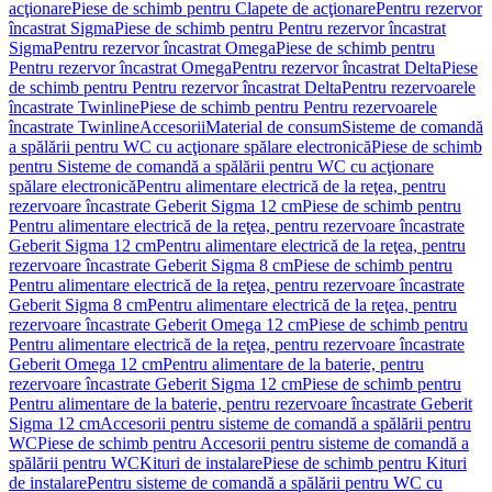
acţionare
Piese de schimb pentru Clapete de acţionare
Pentru rezervor
încastrat Sigma
Piese de schimb pentru Pentru rezervor încastrat
Sigma
Pentru rezervor încastrat Omega
Piese de schimb pentru
Pentru rezervor încastrat Omega
Pentru rezervor încastrat Delta
Piese
de schimb pentru Pentru rezervor încastrat Delta
Pentru rezervoarele
încastrate Twinline
Piese de schimb pentru Pentru rezervoarele
încastrate Twinline
Accesorii
Material de consum
Sisteme de comandă
a spălării pentru WC cu acţionare spălare electronică
Piese de schimb
pentru Sisteme de comandă a spălării pentru WC cu acţionare
spălare electronică
Pentru alimentare electrică de la reţea, pentru
rezervoare încastrate Geberit Sigma 12 cm
Piese de schimb pentru
Pentru alimentare electrică de la reţea, pentru rezervoare încastrate
Geberit Sigma 12 cm
Pentru alimentare electrică de la reţea, pentru
rezervoare încastrate Geberit Sigma 8 cm
Piese de schimb pentru
Pentru alimentare electrică de la reţea, pentru rezervoare încastrate
Geberit Sigma 8 cm
Pentru alimentare electrică de la reţea, pentru
rezervoare încastrate Geberit Omega 12 cm
Piese de schimb pentru
Pentru alimentare electrică de la reţea, pentru rezervoare încastrate
Geberit Omega 12 cm
Pentru alimentare de la baterie, pentru
rezervoare încastrate Geberit Sigma 12 cm
Piese de schimb pentru
Pentru alimentare de la baterie, pentru rezervoare încastrate Geberit
Sigma 12 cm
Accesorii pentru sisteme de comandă a spălării pentru
WC
Piese de schimb pentru Accesorii pentru sisteme de comandă a
spălării pentru WC
Kituri de instalare
Piese de schimb pentru Kituri
de instalare
Pentru sisteme de comandă a spălării pentru WC cu