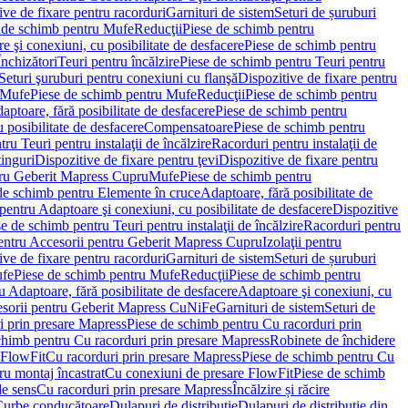
ve de fixare pentru racorduri
Garnituri de sistem
Seturi de șuruburi
 de schimb pentru Mufe
Reducţii
Piese de schimb pentru
e şi conexiuni, cu posibilitate de desfacere
Piese de schimb pentru
nchizători
Teuri pentru încălzire
Piese de schimb pentru Teuri pentru
Seturi şuruburi pentru conexiuni cu flanşă
Dispozitive de fixare pentru
Mufe
Piese de schimb pentru Mufe
Reducţii
Piese de schimb pentru
aptoare, fără posibilitate de desfacere
Piese de schimb pentru
 posibilitate de desfacere
Compensatoare
Piese de schimb pentru
ru Teuri pentru instalaţii de încălzire
Racorduri pentru instalaţii de
tinguri
Dispozitive de fixare pentru ţevi
Dispozitive de fixare pentru
tru Geberit Mapress Cupru
Mufe
Piese de schimb pentru
de schimb pentru Elemente în cruce
Adaptoare, fără posibilitate de
pentru Adaptoare şi conexiuni, cu posibilitate de desfacere
Dispozitive
e de schimb pentru Teuri pentru instalaţii de încălzire
Racorduri pentru
entru Accesorii pentru Geberit Mapress Cupru
Izolaţii pentru
ve de fixare pentru racorduri
Garnituri de sistem
Seturi de șuruburi
fe
Piese de schimb pentru Mufe
Reducţii
Piese de schimb pentru
 Adaptoare, fără posibilitate de desfacere
Adaptoare şi conexiuni, cu
sorii pentru Geberit Mapress CuNiFe
Garnituri de sistem
Seturi de
i prin presare Mapress
Piese de schimb pentru Cu racorduri prin
chimb pentru Cu racorduri prin presare Mapress
Robinete de închidere
 FlowFit
Cu racorduri prin presare Mapress
Piese de schimb pentru Cu
ru montaj încastrat
Cu conexiuni de presare FlowFit
Piese de schimb
de sens
Cu racorduri prin presare Mapress
Încălzire și răcire
Curbe conducătoare
Dulapuri de distribuţie
Dulapuri de distribuţie din