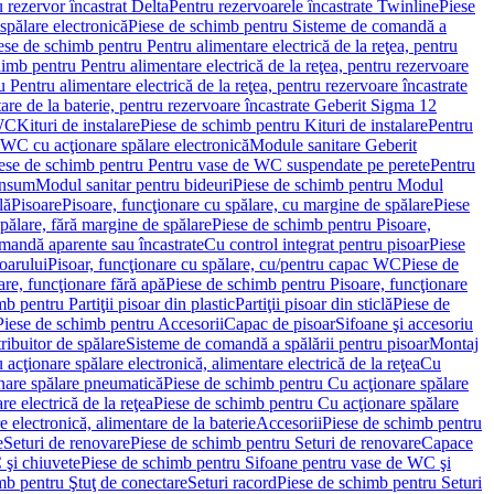
 rezervor încastrat Delta
Pentru rezervoarele încastrate Twinline
Piese
spălare electronică
Piese de schimb pentru Sisteme de comandă a
ese de schimb pentru Pentru alimentare electrică de la reţea, pentru
imb pentru Pentru alimentare electrică de la reţea, pentru rezervoare
 Pentru alimentare electrică de la reţea, pentru rezervoare încastrate
re de la baterie, pentru rezervoare încastrate Geberit Sigma 12
 WC
Kituri de instalare
Piese de schimb pentru Kituri de instalare
Pentru
 WC cu acţionare spălare electronică
Module sanitare Geberit
ese de schimb pentru Pentru vase de WC suspendate pe perete
Pentru
onsum
Modul sanitar pentru bideuri
Piese de schimb pentru Modul
lă
Pisoare
Pisoare, funcţionare cu spălare, cu margine de spălare
Piese
spălare, fără margine de spălare
Piese de schimb pentru Pisoare,
mandă aparente sau încastrate
Cu control integrat pentru pisoar
Piese
oarului
Pisoar, funcţionare cu spălare, cu/pentru capac WC
Piese de
are, funcţionare fără apă
Piese de schimb pentru Pisoare, funcţionare
b pentru Partiţii pisoar din plastic
Partiţii pisoar din sticlă
Piese de
Piese de schimb pentru Accesorii
Capac de pisoar
Sifoane şi accesoriu
ribuitor de spălare
Sisteme de comandă a spălării pentru pisoar
Montaj
acţionare spălare electronică, alimentare electrică de la reţea
Cu
nare spălare pneumatică
Piese de schimb pentru Cu acţionare spălare
re electrică de la reţea
Piese de schimb pentru Cu acţionare spălare
 electronică, alimentare de la baterie
Accesorii
Piese de schimb pentru
e
Seturi de renovare
Piese de schimb pentru Seturi de renovare
Capace
 şi chiuvete
Piese de schimb pentru Sifoane pentru vase de WC şi
mb pentru Ştuţ de conectare
Seturi racord
Piese de schimb pentru Seturi