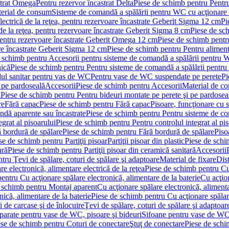
strat Omega
Pentru rezervor încastrat Delta
Piese de schimb pentru Pentru
erial de consum
Sisteme de comandă a spălării pentru WC cu acţionare 
lectrică de la reţea, pentru rezervoare încastrate Geberit Sigma 12 cm
Pi
 de la reţea, pentru rezervoare încastrate Geberit Sigma 8 cm
Piese de sch
, pentru rezervoare încastrate Geberit Omega 12 cm
Piese de schimb pentru
are încastrate Geberit Sigma 12 cm
Piese de schimb pentru Pentru alimenta
 schimb pentru Accesorii pentru sisteme de comandă a spălării pentru
nică
Piese de schimb pentru Pentru sisteme de comandă a spălării pentru
ul sanitar pentru vas de WC
Pentru vase de WC suspendate pe perete
Pi
 pe pardoseală
Accesorii
Piese de schimb pentru Accesorii
Material de c
ă
Piese de schimb pentru Pentru bideuri montate pe perete şi pe pardosea
re
Fără capac
Piese de schimb pentru Fără capac
Pisoare, funcţionare cu 
ndă aparente sau încastrate
Piese de schimb pentru Pentru sisteme de co
egrat al pisoarului
Piese de schimb pentru Pentru controlul integrat al pis
 bordură de spălare
Piese de schimb pentru Fără bordură de spălare
Piso
se de schimb pentru Partiţii pisoar
Partiţii pisoar din plastic
Piese de schim
ară
Piese de schimb pentru Partiţii pisoar din ceramică sanitară
Accesorii
tru Ţevi de spălare, coturi de spălare şi adaptoare
Material de fixare
Dist
re electronică, alimentare electrică de la reţea
Piese de schimb pentru Cu 
entru Cu acţionare spălare electronică, alimentare de la baterie
Cu acţio
 schimb pentru Montaj aparent
Cu acţionare spălare electronică, alimenta
nică, alimentare de la baterie
Piese de schimb pentru Cu acţionare spălare
 de carcase şi de înlocuire
Ţevi de spălare, coturi de spălare şi adaptoar
parate pentru vase de WC, pisoare şi bideuri
Sifoane pentru vase de WC
ese de schimb pentru Coturi de conectare
Ştuţ de conectare
Piese de schi