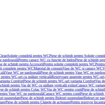
Clean
Soluţie completă pentru WC
Piese de schimb pentru Soluţie comp
e pardoseală
Pentru capace WC cu funcţie de bideu
Piese de schimb pen
se de schimb pentru Accesorii
Pentru soluţie completă pentru WC
Pentru
ţii complete pentru WC
Material de consum
Vase de WC şi capace WC
V
cală
Vase WC pe pardoseală
Piese de schimb pentru Vase WC pe pardos
 pentru WC-uri cu spălare verticală
Rezervoare aparente pentru WC-uri,
arianta Comfort
Piese de schimb pentru WC-uri varianta Comfort
Vas de
schimb pentru Vas de WC cu spălare verticală extins
Capace WC varian
ese de schimb pentru Colac WC
Vas de WC pentru copii
Piese de schim
pentru Vase WC pe pardoseală
Capace WC pentru copii
Piese de schimb
uri suspendate
Piese de schimb pentru Bideuri suspendate
Bideuri pe par
nare
Piese de schimb pentru Clapete de acţionare
Pentru rezervor încastr