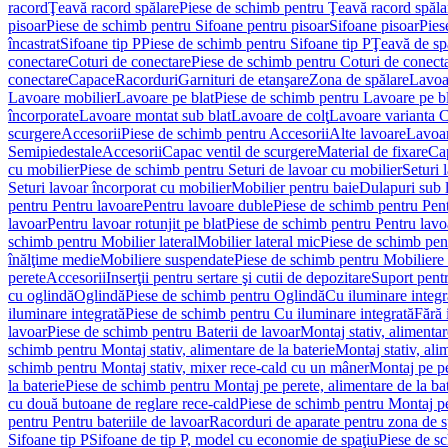
racord
Ţeavă racord spălare
Piese de schimb pentru Ţeavă racord spăla
pisoar
Piese de schimb pentru Sifoane pentru pisoar
Sifoane pisoar
Pies
încastrat
Sifoane tip P
Piese de schimb pentru Sifoane tip P
Ţeavă de spă
conectare
Coturi de conectare
Piese de schimb pentru Coturi de conect
conectare
Capace
Racorduri
Garnituri de etanşare
Zona de spălare
Lavoa
Lavoare mobilier
Lavoare pe blat
Piese de schimb pentru Lavoare pe bl
încorporate
Lavoare montat sub blat
Lavoare de colţ
Lavoare varianta 
scurgere
Accesorii
Piese de schimb pentru Accesorii
Alte lavoare
Lavoar
Semipiedestale
Accesorii
Capac ventil de scurgere
Material de fixare
Cap
cu mobilier
Piese de schimb pentru Seturi de lavoar cu mobilier
Seturi 
Seturi lavoar încorporat cu mobilier
Mobilier pentru baie
Dulapuri sub 
pentru Pentru lavoare
Pentru lavoare duble
Piese de schimb pentru Pen
lavoar
Pentru lavoar rotunjit pe blat
Piese de schimb pentru Pentru lavoa
schimb pentru Mobilier lateral
Mobilier lateral mic
Piese de schimb pent
înălţime medie
Mobiliere suspendate
Piese de schimb pentru Mobiliere
perete
Accesorii
Inserţii pentru sertare şi cutii de depozitare
Suport pentr
cu oglindă
Oglindă
Piese de schimb pentru Oglindă
Cu iluminare integr
iluminare integrată
Piese de schimb pentru Cu iluminare integrată
Fără 
lavoar
Piese de schimb pentru Baterii de lavoar
Montaj stativ, alimentare
schimb pentru Montaj stativ, alimentare de la baterie
Montaj stativ, ali
schimb pentru Montaj stativ, mixer rece-cald cu un mâner
Montaj pe per
la baterie
Piese de schimb pentru Montaj pe perete, alimentare de la bat
cu două butoane de reglare rece-cald
Piese de schimb pentru Montaj pe
pentru Pentru bateriile de lavoar
Racorduri de aparate pentru zona de sp
Sifoane tip P
Sifoane de tip P, model cu economie de spaţiu
Piese de s