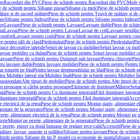
re
Racorduri din PVC
Piese de schimb pentru Racorduri din PVC
Mufe ş
e de schimb pentru Sifoane pisoar
Sifoane cu melc
Piese de schimb pent
lare şi de racord spălare
Piese de schimb pentru Ţeavă de spălare şi de 
are
Sifoane pentru bideuri
Piese de schimb pentru Sifoane pentru bideuri
re
Lavoare
Piese de schimb pentru Lavoare
Lavoare duble
Piese de schi
at
Lavoar
Piese de schimb pentru Lavoar
Lavoar de colţ
Lavoare semiînc
Comfort
Lavoare pentru copii
Piese de schimb pentru Lavoare pentru cop
e pentru săli de clasă
Piedestaluri
Piese de schimb pentru Piedestaluri
Pie
ace decorative laterale
Seturi de lavoar cu mobilier
Seturi lavoar cu mob
lavoar mobilier cu dulap
Piese de schimb pentru Seturi lavoar mobilier c
lavoare
Piese de schimb pentru Dulapuri sub lavoare
Pentru chiuvete
Pies
tru lavoare duble
Pentru lavoare mobilier
Piese de schimb pentru Pentru 
r rotunjit pe blat
Pentru lavoar dreptunghiular pe blat
Piese de schimb pe
ru Mobilier lateral mic
Mobilier înalt
Piese de schimb pentru Mobilier în
 suspendate
Alte tipuri de mobilier
Piese de schimb pentru Alte tipuri de 
u prosoape şi cârlig pentru prosoape
Elemente de iluminare
Mânere
Setur
ată
Piese de schimb pentru Cu iluminare integrată
Fără iluminare integra
iluminare integrată
Piese de schimb pentru Fără iluminare integrată
Acces
 electrică de la reţea
Piese de schimb pentru Montaj stativ, alimentare ele
mentare de la generator
Piese de schimb pentru Montaj stativ, alimentare 
ete, alimentare electrică de la reţea
Piese de schimb pentru Montaj pe per
erie
Montaj pe perete, alimentare de la generator
Piese de schimb pentru 
 perete, mixer cu două butoane de reglare rece-cald
Accesorii
Piese de 
ălare, lavoar, aparate şi spălător
Sifoane pentru lavoare
Piese de schimb
chimb pentru Sifoane de tip P, model cu economie de spaţiu
Sifoane cu t