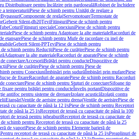
u Distribuitoare pentru încălzire prin pardoseală
Robinet de închidere
e a temperaturii
Piese de schimb pentru Unităţi de reglare a
e
Bypassuri
Componente de reglaj
Servomotoare
Termostate de
or
Geberit Silent-db20
Ţevi
Fitinguri
Piese de schimb pentru
rTube
Coturi
Fitinguri speciale
Conexiuni
Piese de schimb pentru
teriale
Piese de schimb pentru Adaptoare la alte materiale
Racorduri de
de etanșare
Piese de schimb pentru Mufe de racordare cu inel de
umabile
Geberit Silent-PP
Ţevi
Piese de schimb pentru
 de schimb pentru Reducţii
Piese de curățire
Piese de schimb pentru
ară
Adaptoare la alte materiale
Racorduri de aparate
Piese de schimb
 de conectare
Accesorii
Brățări pentru conducte
Dispozitive de
cţii
Piese de curățire
Piese de schimb pentru Piese de
chimb pentru Conexiuni
Îmbinări prin sudură
Îmbinări prin mufare
Piese
Bucşe de fixare
Racorduri de aparate
Piese de schimb pentru Racorduri
 de conectare
Piese de schimb pentru Ştuţuri de conectare
Sifoane tip
 fixare pentru brăţări pentru conducte
Înveliş portant
Dispozitive de
ţie antifoc pentru sisteme de drenare
Izolare acustică
Izolaţii contra
lii
Etanşări
Ventile de aerisire pentru drenaj
Ventile de aerisire
Piese de
erasă cu capacitate de până la 12 l/s
Piese de schimb pentru Receptori
ate de până la 25 l/s
Receptori de terasă cu capacitate de până la 100
tori de terasă pentru jgheaburi
Receptori de terasă cu capacitate de
 de schimb pentru Receptori de terasă cu capacitate de până la 25
eră de vapori
Piese de schimb pentru Elemente barieră de
s
Pentru receptori de terasă cu capacitate de până la 25 l/s
Preaplinuri de
ceptori de terasă cu capacitate de până la 12 l/s
Pentru receptori de