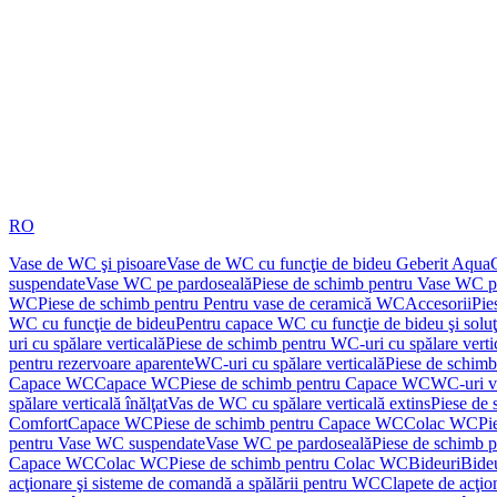
RO
Vase de WC şi pisoare
Vase de WC cu funcţie de bideu Geberit Aqua
suspendate
Vase WC pe pardoseală
Piese de schimb pentru Vase WC p
WC
Piese de schimb pentru Pentru vase de ceramică WC
Accesorii
Pie
WC cu funcţie de bideu
Pentru capace WC cu funcţie de bideu şi solu
uri cu spălare verticală
Piese de schimb pentru WC-uri cu spălare verti
pentru rezervoare aparente
WC-uri cu spălare verticală
Piese de schimb
Capace WC
Capace WC
Piese de schimb pentru Capace WC
WC-uri v
spălare verticală înălţat
Vas de WC cu spălare verticală extins
Piese de 
Comfort
Capace WC
Piese de schimb pentru Capace WC
Colac WC
Pi
pentru Vase WC suspendate
Vase WC pe pardoseală
Piese de schimb 
Capace WC
Colac WC
Piese de schimb pentru Colac WC
Bideuri
Bide
acţionare şi sisteme de comandă a spălării pentru WC
Clapete de acţio