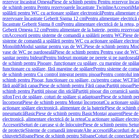
rezervor încastrat Omega
Piese de schimb pentru Pentru rezervor înca
de schimb pentru Pentru rezervoarele încastrate Twinline
Accesorii
Mat
spălării pentru WC cu acţionare spălare electronică
Pentru alimentare e
rezervoare încastrate Geberit Sigma 12 cm
Pentru alimentare electrică
încastrate Geberit Sigma 8 cm
Pentru alimentare electrică de la reţea
Geberit Omega 12 cm
Pentru alimentare de la baterie, pentru rezervo
cm
Accesorii pentru sisteme de comandă a spălării pentru WC
Piese de
sisteme de comandă a spălării pentru WC cu acţionare spălare electro
Monolith
Modul sanitar pentru vas de WC
Piese de schimb pentru Mod
vase de WC pe pardoseală
Piese de schimb pentru Pentru vase de WC
sanitar pentru bideuri
Pentru bideuri montate pe perete şi pe pardoseal
de schimb pentru Pisoare, funcţionare cu spălare, cu margine de spăla
funcţionare cu spălare, fără margine de spălare
Pentru sisteme de coma
de schimb pentru Cu control integrat pentru pisoar
Pentru controlul int
schimb pentru Pisoar, funcţionare cu spălare, cu/pentru capac WC
Fără
fără apă
Fără capac
Piese de schimb pentru Fără capac
Partiţii pisoar
Pie
schimb pentru Partiţii pisoar din sticlă
Partiţii pisoar din ceramică sanit
sifon
Ţevi de spălare, coturi de spălare şi adaptoare
Piese de schimb pen
încorporat
Piese de schimb pentru Montaj încorporat
Cu acţionare spăla
acţionare spălare electronică, alimentare de la baterie
Piese de schimb p
pneumatică
Basic
Piese de schimb pentru Basic
Montaj aparent
Piese de
electronică, alimentare electrică de la reţea
Cu acţionare spălare electro
Accesorii
Seturi de carcase şi de înlocuire
Piese de schimb pentru Seturi
de protecţie
Sisteme de comandă integrate
Alte accesorii
Racorduri de a
chiuvete
Sifoane
Piese de schimb pentru Sifoane
Coturi de conectare
Pi