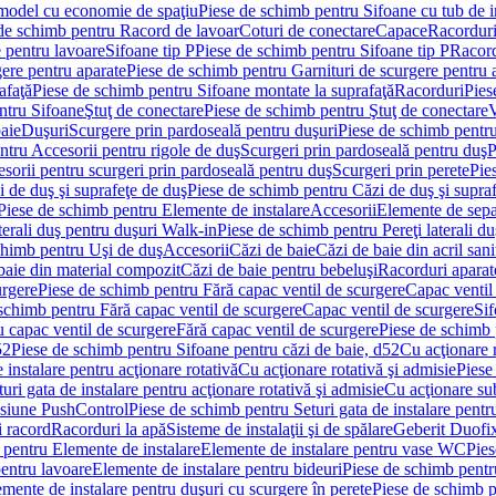
 model cu economie de spaţiu
Piese de schimb pentru Sifoane cu tub de 
de schimb pentru Racord de lavoar
Coturi de conectare
Capace
Racordur
 pentru lavoare
Sifoane tip P
Piese de schimb pentru Sifoane tip P
Racord
gere pentru aparate
Piese de schimb pentru Garnituri de scurgere pentru 
afaţă
Piese de schimb pentru Sifoane montate la suprafaţă
Racorduri
Pies
ntru Sifoane
Ştuţ de conectare
Piese de schimb pentru Ştuţ de conectare
V
baie
Duşuri
Scurgere prin pardoseală pentru duşuri
Piese de schimb pentru
ntru Accesorii pentru rigole de duş
Scurgeri prin pardoseală pentru duş
P
sorii pentru scurgeri prin pardoseală pentru duş
Scurgeri prin perete
Pie
i de duş şi suprafeţe de duş
Piese de schimb pentru Căzi de duş şi supra
Piese de schimb pentru Elemente de instalare
Accesorii
Elemente de sepa
aterali duş pentru duşuri Walk-in
Piese de schimb pentru Pereţi laterali d
chimb pentru Uşi de duş
Accesorii
Căzi de baie
Căzi de baie din acril sani
baie din material compozit
Căzi de baie pentru bebeluşi
Racorduri aparate
urgere
Piese de schimb pentru Fără capac ventil de scurgere
Capac ventil
schimb pentru Fără capac ventil de scurgere
Capac ventil de scurgere
Sif
 capac ventil de scurgere
Fără capac ventil de scurgere
Piese de schimb 
52
Piese de schimb pentru Sifoane pentru căzi de baie, d52
Cu acţionare 
 instalare pentru acţionare rotativă
Cu acţionare rotativă şi admisie
Piese
ri gata de instalare pentru acţionare rotativă şi admisie
Cu acţionare su
resiune PushControl
Piese de schimb pentru Seturi gata de instalare pent
i racord
Racorduri la apă
Sisteme de instalaţii şi de spălare
Geberit Duofi
 pentru Elemente de instalare
Elemente de instalare pentru vase WC
Pies
entru lavoare
Elemente de instalare pentru bideuri
Piese de schimb pentr
mente de instalare pentru duşuri cu scurgere în perete
Piese de schimb p