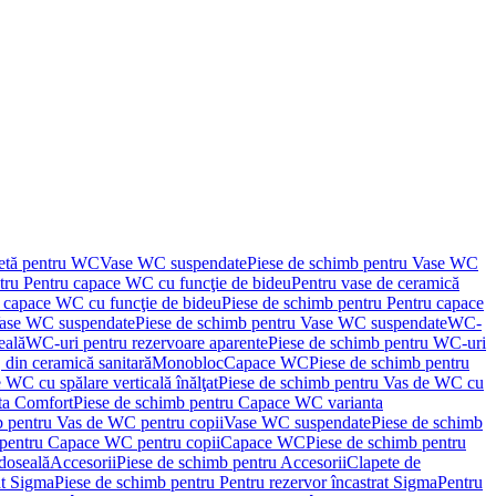
letă pentru WC
Vase WC suspendate
Piese de schimb pentru Vase WC
tru Pentru capace WC cu funcţie de bideu
Pentru vase de ceramică
 capace WC cu funcţie de bideu
Piese de schimb pentru Pentru capace
ase WC suspendate
Piese de schimb pentru Vase WC suspendate
WC-
eală
WC-uri pentru rezervoare aparente
Piese de schimb pentru WC-uri
 din ceramică sanitară
Monobloc
Capace WC
Piese de schimb pentru
 WC cu spălare verticală înălţat
Piese de schimb pentru Vas de WC cu
ta Comfort
Piese de schimb pentru Capace WC varianta
b pentru Vas de WC pentru copii
Vase WC suspendate
Piese de schimb
 pentru Capace WC pentru copii
Capace WC
Piese de schimb pentru
doseală
Accesorii
Piese de schimb pentru Accesorii
Clapete de
at Sigma
Piese de schimb pentru Pentru rezervor încastrat Sigma
Pentru