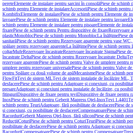
perete
Elemente de instalare pentru sarcini în consolă
Piese de schimb p
schimb pentru Elemente de instalare
Accesorii
Piese de schimb pentru 
Kombifix
Elemente de instalare
Piese de schimb pentru Elemente de ins
lavoare
Piese de schimb pentru Elemente de instalare pentru lavoare
El
schimb pentru Elemente de instalare pentru pisoare
Elemente de instala
fixare
Piese de schimb pentru Pentru dispozitive de fixare
Rezervoare a
plastic
Monobloc
Piese de schimb pentru Monobloc
La înălțime
Piese d
sanitară
Piese de schimb pentru Rezervoare aparente pentru vase WC, 
spălare pentru rezervoare aparente
La înălțime
Piese de schimb pentru 
colţar
Mufe
Rezervoare încastrate
Rezervoare încastrate Sigma
Piese de
încastrate Delta
Piese de schimb pentru Rezervoare încastrate Delta
Ţev
rezervoare aparente
Piese de schimb pentru Valve de umplere pentru r
umplere pentru rezervoare universale
Piese de schimb pentru Valve de
pentru Spălare cu două volume de apă
Mecanisme
Piese de schimb pe
FlowFit
Ţevi de sistem ML
Ţevi de sistem instalaţie de încălzire ML,
desfacere
Piese de schimb pentru Adaptoare şi conexiuni, cu posibilita
presare
Adaptoare şi conexiuni pentru instalaţie de încălzire, cu posibil
fitinguri
Dispozitive de fixare pentru țevi
Dispozitive de fixare pentru r
Inox
Piese de schimb pentru Geberit Mapress Oţel-Inox
Ţevi 1.4401
Ţe
schimb pentru Teuri
Adaptoare, fără posibilitate de desfacere
Piese de 
şi conexiuni, cu posibilitate de desfacere
Compensatoare
Piese de sch
Racorduri
Geberit Mapress Oţel-Inox, fără silicon
Piese de schimb pent
Reducţii
Coturi
Piese de schimb pentru Coturi
Teuri
Piese de schimb pen
posibilitate de desfacere
Piese de schimb pentru Adaptoare şi conexiuni,
Racorduri
Compensatoare
Piese de schimb pentru Compensatoare
Trece