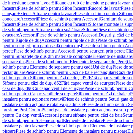
de imersiune pentru lavoar
Sifoane cu tub de imersiune pentru lavoar,
încastrat
Piese de schimb pentru Sifon încastrat
Racord de lavoar
Piese 
etanşare
Extensii
Sifoane pentru lavoare
Piese de schimb pentru Sifoane
conectare
Accesorii
Piese de schimb pentru Accesorii
Garnituri de scur
încastrat
Piese de schimb pentru Sifon încastrat
Sifoane montate la supr
de schimb pentru Sifoane pentru spălătoare
Sifoane
Piese de schimb pe
evacuare
Accesorii
Piese de schimb pentru Accesorii
Duşuri şi căzi de 
pentru Rigole de duş
Accesorii pentru rigole de duş
Piese de schimb pe
pentru scurgeri prin pardoseală pentru duş
Piese de schimb pentru Acce
perete
Piese de schimb pentru Accesorii pentru scurgeri prin perete
Căz
pentru Suprafeţe de duş din materiale compozite
Elemente de instalare
separare duş
Piese de schimb pentru Elemente de separare duş
Pereţi l
schimb pentru Elemente de separare pentru cadă
Uşi de duş
Piese de s
rectangulare
Piese de schimb pentru Căzi de baie rectangulare
Căzi de 
schimb pentru Sifoane pentru căzi de duş, d52
Fără capac ventil de sc
Sifoane pentru căzi de duş, d62
Fără capac ventil de scurgere
Piese de 
căzi de duş, d90
Cu capac ventil de scurgere
Piese de schimb pentru Cu
schimb pentru Capac ventil de scurgere
Sifoane pentru căzi de baie, d
instalare pentru acţionare rotativă
Piese de schimb pentru Seturi gata de
instalare pentru acţionare rotativă şi admisie
Piese de schimb pentru Setu
presiune PushControl
Seturi gata de instalare pentru acţionarea sub p
pentru Cu dop ventil
Accesorii pentru sifoane pentru căzi de baie
Setur
de schimb pentru Sisteme suport
Elemente de instalare
Piese de schimb
instalare pentru lavoare
Piese de schimb pentru Elemente de instalare p
pisoare
Piese de schimb pentru Elemente de instalare pentru pisoare
Ele