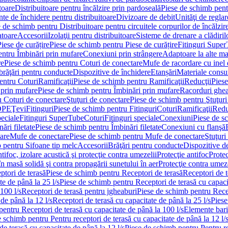
toare
Distribuitoare pentru încălzire prin pardoseală
Piese de schimb pentr
te de închidere pentru distribuitoare
Divizoare de debit
Unităţi de reglar
 de schimb pentru Distribuitoare pentru circuitele corpurilor de încălzir
toare
Accesorii
Izolaţii pentru distribuitoare
Sisteme de drenare a clădiril
Piese de curățire
Piese de schimb pentru Piese de curățire
Fitinguri Supe
entru Îmbinări prin mufare
Conexiuni prin strângere
Adaptoare la alte ma
re
Piese de schimb pentru Coturi de conectare
Mufe de racordare cu inel 
brăţări pentru conducte
Dispozitive de închidere
Etanșări
Materiale cons
entru Coturi
Ramificaţii
Piese de schimb pentru Ramificaţii
Reducţii
Piese
 prin mufare
Piese de schimb pentru Îmbinări prin mufare
Racorduri ghe
u Coturi de conectare
Ştuţuri de conectare
Piese de schimb pentru Ştuţuri
DPE
Ţevi
Fitinguri
Piese de schimb pentru Fitinguri
Coturi
Ramificaţii
Redu
peciale
Fitinguri SuperTube
Coturi
Fitinguri speciale
Conexiuni
Piese de s
ări filetate
Piese de schimb pentru Îmbinări filetate
Conexiuni cu flanşă
are
Mufe de conectare
Piese de schimb pentru Mufe de conectare
Ştuţuri
 pentru Sifoane tip melc
Accesorii
Brăţări pentru conducte
Dispozitive de
ntifoc, izolare acustică şi protecţie contra umezelii
Protecţie antifoc
Protec
în masă solidă şi contra propagării sunetului în aer
Protecţie contra umeze
ptori de terasă
Piese de schimb pentru Receptori de terasă
Receptori de t
te de până la 25 l/s
Piese de schimb pentru Receptori de terasă cu capacit
100 l/s
Receptori de terasă pentru jgheaburi
Piese de schimb pentru Recep
de până la 12 l/s
Receptori de terasă cu capacitate de până la 25 l/s
Piese
entru Receptori de terasă cu capacitate de până la 100 l/s
Elemente bari
 schimb pentru Pentru receptori de terasă cu capacitate de până la 12 l/
de terasă cu capacitate de până la 12 l/s
Piese de schimb pentru Pentru re