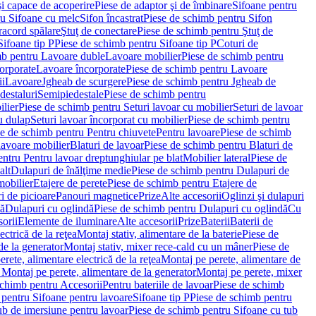
i capace de acoperire
Piese de adaptor şi de îmbinare
Sifoane pentru
ru Sifoane cu melc
Sifon încastrat
Piese de schimb pentru Sifon
racord spălare
Ştuţ de conectare
Piese de schimb pentru Ştuţ de
Sifoane tip P
Piese de schimb pentru Sifoane tip P
Coturi de
mb pentru Lavoare duble
Lavoare mobilier
Piese de schimb pentru
orporate
Lavoare încorporate
Piese de schimb pentru Lavoare
ii
Lavoare
Jgheab de scurgere
Piese de schimb pentru Jgheab de
destaluri
Semipiedestale
Piese de schimb pentru
ilier
Piese de schimb pentru Seturi lavoar cu mobilier
Seturi de lavoar
u dulap
Seturi lavoar încorporat cu mobilier
Piese de schimb pentru
e de schimb pentru Pentru chiuvete
Pentru lavoare
Piese de schimb
lavoare mobilier
Blaturi de lavoar
Piese de schimb pentru Blaturi de
ntru Pentru lavoar dreptunghiular pe blat
Mobilier lateral
Piese de
alt
Dulapuri de înălţime medie
Piese de schimb pentru Dulapuri de
mobilier
Etajere de perete
Piese de schimb pentru Etajere de
i de picioare
Panouri magnetice
Prize
Alte accesorii
Oglinzi şi dulapuri
tă
Dulapuri cu oglindă
Piese de schimb pentru Dulapuri cu oglindă
Cu
orii
Elemente de iluminare
Alte accesorii
Prize
Baterii
Baterii de
ctrică de la reţea
Montaj stativ, alimentare de la baterie
Piese de
de la generator
Montaj stativ, mixer rece-cald cu un mâner
Piese de
ete, alimentare electrică de la reţea
Montaj pe perete, alimentare de
Montaj pe perete, alimentare de la generator
Montaj pe perete, mixer
schimb pentru Accesorii
Pentru bateriile de lavoar
Piese de schimb
 pentru Sifoane pentru lavoare
Sifoane tip P
Piese de schimb pentru
ub de imersiune pentru lavoar
Piese de schimb pentru Sifoane cu tub