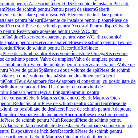
 schimb pentru Accesoriu
Geberit GIS
Elemente de instalare
Piese de
tem
Piese de schimb pentru Pentru pereţi de sistem
Geberit
emente de instalare pentru vase WC
Elemente de instalare pentru
stalare pentru bideuri
Elemente de instalare pentru pisoare
Piese de
şuri
Accesorii
Piese de schimb pentru Accesorii
Pentru dispozitive de
b pentru Rezervoare aparente pentru vase WC, din
emiînălțime
Rezervoare aparente pentru vase WC, din ceramică
de spălare pentru rezervoare aparente
Piese de schimb pentru Ţevi de
corduri
Piese de schimb pentru Racorduri
Robinete
ga
Piese de schimb pentru Rezervoare încastrate Omega
Rezervoare
se de schimb pentru Valve de umplere
Valve de umplere pentru
e schimb pentru Valve de umplere pentru rezervoare ceramice
Valve de
ntru Valve de golire
Spălare cu două volume de apă
Piese de schimb
Spălare cu două volume de apă
Sisteme de alimentare
Geberit
ii
Coturi
Teuri
Adaptoare fixe
Adaptoare şi conexiuni, cu posibilitate de
stribuitor cu racord filetat
Distribuitor cu conexiuni de
orduri
Etanșări pentru țevi și fitinguri
Garnituri pentru
al de consum
Geberit Mapress Oţel-Inox
Geberit Mapress Oţel-
pentru Reducţii
Coturi
Piese de schimb pentru Coturi
Teuri
Piese de
xiuni, cu posibilitate de desfacere
Piese de schimb pentru Adaptoare
b pentru Dispozitive de închidere
Racorduri
Piese de schimb pentru
fe
Piese de schimb pentru Mufe
Reducţii
Piese de schimb pentru
 Adaptoare, fără posibilitate de desfacere
Adaptoare şi conexiuni, cu
entru Dispozitive de închidere
Racorduri
Piese de schimb pentru
ccesorii pentru Geberit Mapress Oţel-Inox
Izolaţii pentru