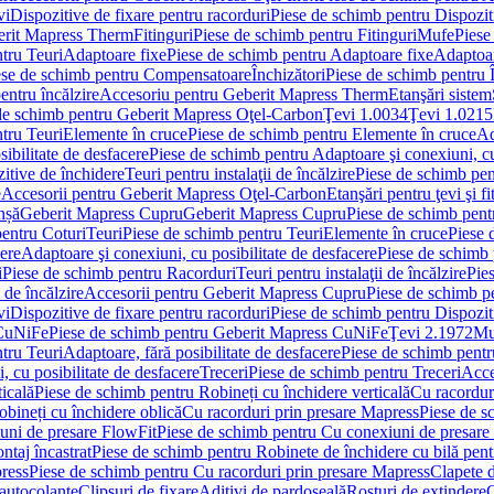
vi
Dispozitive de fixare pentru racorduri
Piese de schimb pentru Dispoziti
erit Mapress Therm
Fitinguri
Piese de schimb pentru Fitinguri
Mufe
Piese
tru Teuri
Adaptoare fixe
Piese de schimb pentru Adaptoare fixe
Adaptoar
ese de schimb pentru Compensatoare
Închizători
Piese de schimb pentru Î
entru încălzire
Accesoriu pentru Geberit Mapress Therm
Etanşări sistem
de schimb pentru Geberit Mapress Oţel-Carbon
Ţevi 1.0034
Ţevi 1.0215
tru Teuri
Elemente în cruce
Piese de schimb pentru Elemente în cruce
Ad
ibilitate de desfacere
Piese de schimb pentru Adaptoare şi conexiuni, cu
itive de închidere
Teuri pentru instalaţii de încălzire
Piese de schimb pent
e
Accesorii pentru Geberit Mapress Oţel-Carbon
Etanşări pentru ţevi şi fi
nșă
Geberit Mapress Cupru
Geberit Mapress Cupru
Piese de schimb pen
entru Coturi
Teuri
Piese de schimb pentru Teuri
Elemente în cruce
Piese 
cere
Adaptoare şi conexiuni, cu posibilitate de desfacere
Piese de schimb 
i
Piese de schimb pentru Racorduri
Teuri pentru instalaţii de încălzire
Pies
 de încălzire
Accesorii pentru Geberit Mapress Cupru
Piese de schimb p
vi
Dispozitive de fixare pentru racorduri
Piese de schimb pentru Dispoziti
 CuNiFe
Piese de schimb pentru Geberit Mapress CuNiFe
Ţevi 2.1972
Mu
tru Teuri
Adaptoare, fără posibilitate de desfacere
Piese de schimb pentru
 cu posibilitate de desfacere
Treceri
Piese de schimb pentru Treceri
Acce
ticală
Piese de schimb pentru Robineți cu închidere verticală
Cu racordur
bineți cu închidere oblică
Cu racorduri prin presare Mapress
Piese de s
uni de presare FlowFit
Piese de schimb pentru Cu conexiuni de presare
ntaj încastrat
Piese de schimb pentru Robinete de închidere cu bilă pent
ress
Piese de schimb pentru Cu racorduri prin presare Mapress
Clapete 
autocolante
Clipsuri de fixare
Aditivi de pardoseală
Rosturi de extindere