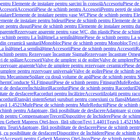
entru Elemente de instalare pentru sarcini în consolă
Accesoriu
Piese de
Accesorii
Accesorii
Piese de schimb pentru Accesorii
Pentru pereţi de sis
talare
Elemente de instalare pentru vase WC
Piese de schimb pentru El
emente de instalare pentru bideuri
Piese de schimb pentru Elemente de in
re pentru duşuri
Piese de schimb pentru Elemente de instalare pentru du
parente
Rezervoare aparente pentru vase WC, din plastic
Piese de schim
e schimb pentru La înălțime
La semiînălțime
Piese de schimb pentru La s
din ceramică sanitară
Monobloc
Piese de schimb pentru Monobloc
Ţevi 
La înălțime
La semiînălțime
Accesorii
Piese de schimb pentru Accesorii
Ra
 schimb pentru Rezervoare încastrate Sigma
Rezervoare încastrate Ome
i de spălare
Accesorii
Valve de umplere şi de golire
Valve de umplere
Pie
ezervoare aparente
Valve de umplere pentru rezervoare ceramice
Piese d
 umplere pentru rezervoare universale
Valve de golire
Piese de schimb pe
ntru Mecanisme
Spălare cu două volume de apă
Piese de schimb pentru 
 Therm
Conducte SL
Fitinguri
Piese de schimb pentru Fitinguri
Mufe
Reducţ
te de desfacere
Închizători
Racorduri
Piese de schimb pentru Racorduri
Di
itate de desfacere
Racorduri pentru încălzire
Accesorii
Izolații pentru rac
acorduri
Etanșări sistem
Seturi șuruburi pentru conexiuni cu flanșă
Materi
avă 1.4521
Mufe
Piese de schimb pentru Mufe
Reducţii
Piese de schimb 
schimb pentru Adaptoare, fără posibilitate de desfacere
Adaptoare şi cone
imb pentru Compensatoare
Treceri
Dispozitive de închidere
Piese de schim
ru Geberit Mapress Oţel-Inox, fără silicon
Ţevi 1.4401
Ţeavă 1.4521
Mu
tru Teuri
Adaptoare, fără posibilitate de desfacere
Piese de schimb pentru
 cu posibilitate de desfacere
Dispozitive de închidere
Piese de schimb p
ri
Accesorii pentru Geberit Mapress Oţel-Inox
Piese de schimb pentru A