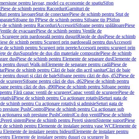
imersiune pentru lavoar, model cu economie de spaţiu
Sifon
i
Piese de schimb pentru Racorduri
Garnituri de
uri pentru lavoare
Ştuţ de conectare
Piese de schimb pentru Ştuţ de
aparate
Sifoane tip P
Piese de schimb pentru Sifoane tip P
Sifon
e de schimb pentru Racorduri
Accesorii
Sifoane pentru spălătoare
Piese
entile de evacuare
Piese de schimb pentru Ventile de
 Scurgere prin pardoseală pentru duşuri
Rigole de duş
Piese de schimb
iese de schimb pentru Scurgeri prin pardoseală pentru duş
Accesorii
se de schimb pentru Scurgeri prin perete
Accesorii pentru scurgeri prin
feţe de duş
Suprafeţe de duş din materiale compozite
Piese de schimb
rare duş
Piese de schimb pentru Elemente de separare duş
Elemente de
uş pentru duşuri Walk-in
Elemente de separare pentru cadă
Piese de
tar
Piese de schimb pentru Căzi de baie din acril sanitar
Căzi de baie
 pentru duşuri şi căzi de baie
Sifoane pentru căzi de duş, d52
Piese de
 de scurgere
Sifoane pentru căzi de duş, d62
Piese de schimb pentru
oane pentru căzi de duş, d90
Piese de schimb pentru Sifoane pentru
pentru Fără capac ventil de scurgere
Capac ventil de scurgere
Piese de
rotativă
Piese de schimb pentru Cu acţionare rotativă
Seturi gata de
 de schimb pentru Cu acţionare rotativă şi admisie
Seturi gata de
b presiune PushControl
Piese de schimb pentru Cu acţionare sub
ru acţionarea sub presiune PushControl
Cu dop ventil
Piese de schimb
x
Pereţi sistem
Piese de schimb pentru Pereţi sistem
Sisteme suport
Piese
e de schimb pentru Elemente de instalare pentru vase WC
Elemente de
u Elemente de instalare pentru bideuri
Elemente de instalare pentru
entru Elemente de instalare pentru duşuri cu scurgere în