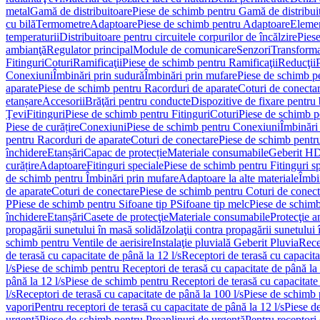
metal
Gamă de distribuitoare
Piese de schimb pentru Gamă de distribui
cu bilă
Termometre
Adaptoare
Piese de schimb pentru Adaptoare
Elemen
temperaturii
Distribuitoare pentru circuitele corpurilor de încălzire
Piese
ambianţă
Regulator principal
Module de comunicare
Senzori
Transforma
Fitinguri
Coturi
Ramificaţii
Piese de schimb pentru Ramificaţii
Reducţii
Conexiuni
Îmbinări prin sudură
Îmbinări prin mufare
Piese de schimb p
aparate
Piese de schimb pentru Racorduri de aparate
Coturi de conecta
etanșare
Accesorii
Brăţări pentru conducte
Dispozitive de fixare pentru 
Ţevi
Fitinguri
Piese de schimb pentru Fitinguri
Coturi
Piese de schimb p
Piese de curățire
Conexiuni
Piese de schimb pentru Conexiuni
Îmbinări
pentru Racorduri de aparate
Coturi de conectare
Piese de schimb pentr
închidere
Etanșări
Capac de protecție
Materiale consumabile
Geberit H
curățire
Adaptoare
Fitinguri speciale
Piese de schimb pentru Fitinguri s
de schimb pentru Îmbinări prin mufare
Adaptoare la alte materiale
Îmbin
de aparate
Coturi de conectare
Piese de schimb pentru Coturi de conect
P
Piese de schimb pentru Sifoane tip P
Sifoane tip melc
Piese de schimb
închidere
Etanșări
Casete de protecţie
Materiale consumabile
Protecţie a
propagării sunetului în masă solidă
Izolaţii contra propagării sunetului 
schimb pentru Ventile de aerisire
Instalaţie pluvială Geberit Pluvia
Rece
de terasă cu capacitate de până la 12 l/s
Receptori de terasă cu capacita
l/s
Piese de schimb pentru Receptori de terasă cu capacitate de până la 
până la 12 l/s
Piese de schimb pentru Receptori de terasă cu capacitate 
l/s
Receptori de terasă cu capacitate de până la 100 l/s
Piese de schimb p
vapori
Pentru receptori de terasă cu capacitate de până la 12 l/s
Piese de
urgenţă
Piese de schimb pentru Preaplinuri de urgenţă
Pentru receptori 