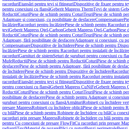
racorduri
Etanşări pentru ţevi şi fitinguri
Dispozitive de fixare pentru ţe
pentru conexiuni cu flanșă
Geberit Mapress Therm
Ţevi de sistem Geb
Reducţii
Coturi
Piese de schimb pentru Coturi
Teuri
Piese de schimb pen
Adaptoare şi conexiuni, cu posibilitate de desfacere
Compensatoare
Pi
încălzire
Racorduri pentru încălzire
Piese de schimb pentru Racorduri p
ţevi
Geberit Mapress Oţel-Carbon
Geberit Mapress Oţel-Carbon
Piese 
Reducţii
Coturi
Piese de schimb pentru Coturi
Teuri
Piese de schimb pen
Adaptoare, fără posibilitate de desfacere
Adaptoare şi conexiuni, cu pos
Compensatoare
Dispozitive de închidere
Piese de schimb pentru Dispoz
încălzire
Piese de schimb pentru Racorduri pentru instalaţii de încălzir
racorduri
Garnituri de sistem
Seturi de șuruburi pentru conexiuni cu fla
Mufe
Reducţii
Piese de schimb pentru Reducţii
Coturi
Piese de schimb p
desfacere
Piese de schimb pentru Adaptoare, fără posibilitate de desfa
de închidere
Piese de schimb pentru Dispozitive de închidere
Racordur
instalaţii de încălzire
Piese de schimb pentru Racorduri pentru instalaţii
racorduri
Etanşări pentru ţevi şi fitinguri
Dispozitive de fixare pentru ţe
pentru conexiuni cu flanșă
Geberit Mapress CuNiFe
Geberit Mapress
Reducţii
Coturi
Piese de schimb pentru Coturi
Teuri
Piese de schimb pen
posibilitate de desfacere
Piese de schimb pentru Adaptoare şi conexiuni,
șuruburi pentru conexiuni cu flanșă
Armături
Robineți cu închidere ver
presare Mapress
Robineți cu închidere oblică
Piese de schimb pentru Ro
cu bilă
Piese de schimb pentru Robinete de închidere cu bilă
Cu conexi
racorduri prin presare Mapress
Robinete de închidere cu bilă pentru mo
pentru Cu conexiuni de presare FlowFit
Cu racorduri prin presare Map
radiantă
Ţevi
Material de pozare
Plăci cu nuturi
Benzi perimetrale
Benzi 