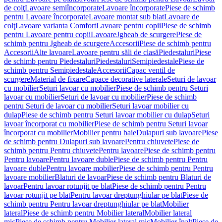
de colţ
Lavoare semiîncorporate
Lavoare încorporate
Piese de schimb
pentru Lavoare încorporate
Lavoare montat sub blat
Lavoare de
colţ
Lavoare varianta Comfort
Lavoare pentru copii
Piese de schimb
pentru Lavoare pentru copii
Lavoare
Jgheab de scurgere
Piese de
schimb pentru Jgheab de scurgere
Accesorii
Piese de schimb pentru
Accesorii
Alte lavoare
Lavoare pentru săli de clasă
Piedestaluri
Piese
de schimb pentru Piedestaluri
Piedestaluri
Semipiedestale
Piese de
schimb pentru Semipiedestale
Accesorii
Capac ventil de
scurgere
Material de fixare
Capace decorative laterale
Seturi de lavoar
cu mobilier
Seturi lavoar cu mobilier
Piese de schimb pentru Seturi
lavoar cu mobilier
Seturi de lavoar cu mobilier
Piese de schimb
pentru Seturi de lavoar cu mobilier
Seturi lavoar mobilier cu
dulap
Piese de schimb pentru Seturi lavoar mobilier cu dulap
Seturi
lavoar încorporat cu mobilier
Piese de schimb pentru Seturi lavoar
încorporat cu mobilier
Mobilier pentru baie
Dulapuri sub lavoare
Piese
de schimb pentru Dulapuri sub lavoare
Pentru chiuvete
Piese de
schimb pentru Pentru chiuvete
Pentru lavoare
Piese de schimb pentru
Pentru lavoare
Pentru lavoare duble
Piese de schimb pentru Pentru
lavoare duble
Pentru lavoare mobilier
Piese de schimb pentru Pentru
lavoare mobilier
Blaturi de lavoar
Piese de schimb pentru Blaturi de
lavoar
Pentru lavoar rotunjit pe blat
Piese de schimb pentru Pentru
lavoar rotunjit pe blat
Pentru lavoar dreptunghiular pe blat
Piese de
schimb pentru Pentru lavoar dreptunghiular pe blat
Mobilier
lateral
Piese de schimb pentru Mobilier lateral
Mobilier lateral
mic
Piese de schimb pentru Mobilier lateral mic
Mobilier înalt
Piese de