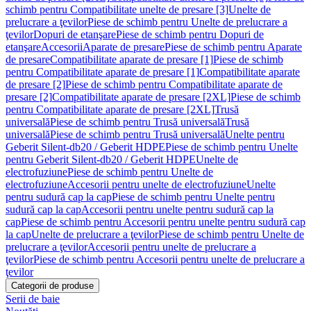
schimb pentru Compatibilitate unelte de presare [3]
Unelte de
prelucrare a ţevilor
Piese de schimb pentru Unelte de prelucrare a
ţevilor
Dopuri de etanşare
Piese de schimb pentru Dopuri de
etanşare
Accesorii
Aparate de presare
Piese de schimb pentru Aparate
de presare
Compatibilitate aparate de presare [1]
Piese de schimb
pentru Compatibilitate aparate de presare [1]
Compatibilitate aparate
de presare [2]
Piese de schimb pentru Compatibilitate aparate de
presare [2]
Compatibilitate aparate de presare [2XL]
Piese de schimb
pentru Compatibilitate aparate de presare [2XL]
Trusă
universală
Piese de schimb pentru Trusă universală
Trusă
universală
Piese de schimb pentru Trusă universală
Unelte pentru
Geberit Silent-db20 / Geberit HDPE
Piese de schimb pentru Unelte
pentru Geberit Silent-db20 / Geberit HDPE
Unelte de
electrofuziune
Piese de schimb pentru Unelte de
electrofuziune
Accesorii pentru unelte de electrofuziune
Unelte
pentru sudură cap la cap
Piese de schimb pentru Unelte pentru
sudură cap la cap
Accesorii pentru unelte pentru sudură cap la
cap
Piese de schimb pentru Accesorii pentru unelte pentru sudură cap
la cap
Unelte de prelucrare a ţevilor
Piese de schimb pentru Unelte de
prelucrare a ţevilor
Accesorii pentru unelte de prelucrare a
ţevilor
Piese de schimb pentru Accesorii pentru unelte de prelucrare a
ţevilor
Categorii de produse
Serii de baie