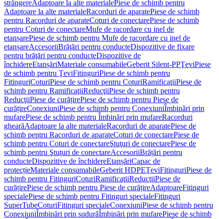
strângere
Adaptoare la alte materiale
Piese de schimb pentru
Adaptoare la alte materiale
Racorduri de aparate
Piese de schimb
pentru Racorduri de aparate
Coturi de conectare
Piese de schimb
pentru Coturi de conectare
Mufe de racordare cu inel de
etanșare
Piese de schimb pentru Mufe de racordare cu inel de
etanșare
Accesorii
Brăţări pentru conducte
Dispozitive de fixare
pentru brăţări pentru conducte
Dispozitive de
închidere
Etanșări
Materiale consumabile
Geberit Silent-PP
Ţevi
Piese
de schimb pentru Ţevi
Fitinguri
Piese de schimb pentru
Fitinguri
Coturi
Piese de schimb pentru Coturi
Ramificaţii
Piese de
schimb pentru Ramificaţii
Reducţii
Piese de schimb pentru
Reducţii
Piese de curățire
Piese de schimb pentru Piese de
curățire
Conexiuni
Piese de schimb pentru Conexiuni
Îmbinări prin
mufare
Piese de schimb pentru Îmbinări prin mufare
Racorduri
gheară
Adaptoare la alte materiale
Racorduri de aparate
Piese de
schimb pentru Racorduri de aparate
Coturi de conectare
Piese de
schimb pentru Coturi de conectare
Ştuţuri de conectare
Piese de
schimb pentru Ştuţuri de conectare
Accesorii
Brățări pentru
conducte
Dispozitive de închidere
Etanșări
Capac de
protecție
Materiale consumabile
Geberit HDPE
Ţevi
Fitinguri
Piese de
schimb pentru Fitinguri
Coturi
Ramificaţii
Reducţii
Piese de
curățire
Piese de schimb pentru Piese de curățire
Adaptoare
Fitinguri
speciale
Piese de schimb pentru Fitinguri speciale
Fitinguri
SuperTube
Coturi
Fitinguri speciale
Conexiuni
Piese de schimb pentru
Conexiuni
Îmbinări prin sudură
Îmbinări prin mufare
Piese de schimb