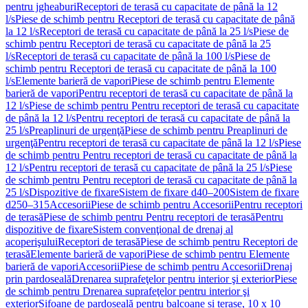
pentru jgheaburi
Receptori de terasă cu capacitate de până la 12
l/s
Piese de schimb pentru Receptori de terasă cu capacitate de până
la 12 l/s
Receptori de terasă cu capacitate de până la 25 l/s
Piese de
schimb pentru Receptori de terasă cu capacitate de până la 25
l/s
Receptori de terasă cu capacitate de până la 100 l/s
Piese de
schimb pentru Receptori de terasă cu capacitate de până la 100
l/s
Elemente barieră de vapori
Piese de schimb pentru Elemente
barieră de vapori
Pentru receptori de terasă cu capacitate de până la
12 l/s
Piese de schimb pentru Pentru receptori de terasă cu capacitate
de până la 12 l/s
Pentru receptori de terasă cu capacitate de până la
25 l/s
Preaplinuri de urgenţă
Piese de schimb pentru Preaplinuri de
urgenţă
Pentru receptori de terasă cu capacitate de până la 12 l/s
Piese
de schimb pentru Pentru receptori de terasă cu capacitate de până la
12 l/s
Pentru receptori de terasă cu capacitate de până la 25 l/s
Piese
de schimb pentru Pentru receptori de terasă cu capacitate de până la
25 l/s
Dispozitive de fixare
Sistem de fixare d40–200
Sistem de fixare
d250–315
Accesorii
Piese de schimb pentru Accesorii
Pentru receptori
de terasă
Piese de schimb pentru Pentru receptori de terasă
Pentru
dispozitive de fixare
Sistem convenţional de drenaj al
acoperişului
Receptori de terasă
Piese de schimb pentru Receptori de
terasă
Elemente barieră de vapori
Piese de schimb pentru Elemente
barieră de vapori
Accesorii
Piese de schimb pentru Accesorii
Drenaj
prin pardoseală
Drenarea suprafeţelor pentru interior şi exterior
Piese
de schimb pentru Drenarea suprafeţelor pentru interior şi
exterior
Sifoane de pardoseală pentru balcoane și terase, 10 x 10