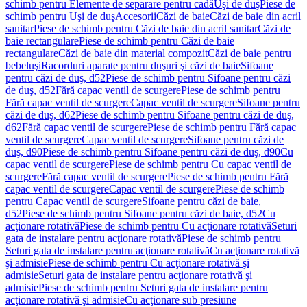
schimb pentru Elemente de separare pentru cadă
Uşi de duş
Piese de
schimb pentru Uşi de duş
Accesorii
Căzi de baie
Căzi de baie din acril
sanitar
Piese de schimb pentru Căzi de baie din acril sanitar
Căzi de
baie rectangulare
Piese de schimb pentru Căzi de baie
rectangulare
Căzi de baie din material compozit
Căzi de baie pentru
bebeluşi
Racorduri aparate pentru duşuri şi căzi de baie
Sifoane
pentru căzi de duş, d52
Piese de schimb pentru Sifoane pentru căzi
de duş, d52
Fără capac ventil de scurgere
Piese de schimb pentru
Fără capac ventil de scurgere
Capac ventil de scurgere
Sifoane pentru
căzi de duş, d62
Piese de schimb pentru Sifoane pentru căzi de duş,
d62
Fără capac ventil de scurgere
Piese de schimb pentru Fără capac
ventil de scurgere
Capac ventil de scurgere
Sifoane pentru căzi de
duş, d90
Piese de schimb pentru Sifoane pentru căzi de duş, d90
Cu
capac ventil de scurgere
Piese de schimb pentru Cu capac ventil de
scurgere
Fără capac ventil de scurgere
Piese de schimb pentru Fără
capac ventil de scurgere
Capac ventil de scurgere
Piese de schimb
pentru Capac ventil de scurgere
Sifoane pentru căzi de baie,
d52
Piese de schimb pentru Sifoane pentru căzi de baie, d52
Cu
acţionare rotativă
Piese de schimb pentru Cu acţionare rotativă
Seturi
gata de instalare pentru acţionare rotativă
Piese de schimb pentru
Seturi gata de instalare pentru acţionare rotativă
Cu acţionare rotativă
şi admisie
Piese de schimb pentru Cu acţionare rotativă şi
admisie
Seturi gata de instalare pentru acţionare rotativă şi
admisie
Piese de schimb pentru Seturi gata de instalare pentru
acţionare rotativă şi admisie
Cu acţionare sub presiune