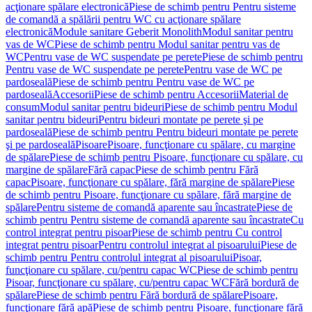
acţionare spălare electronică
Piese de schimb pentru Pentru sisteme
de comandă a spălării pentru WC cu acţionare spălare
electronică
Module sanitare Geberit Monolith
Modul sanitar pentru
vas de WC
Piese de schimb pentru Modul sanitar pentru vas de
WC
Pentru vase de WC suspendate pe perete
Piese de schimb pentru
Pentru vase de WC suspendate pe perete
Pentru vase de WC pe
pardoseală
Piese de schimb pentru Pentru vase de WC pe
pardoseală
Accesorii
Piese de schimb pentru Accesorii
Material de
consum
Modul sanitar pentru bideuri
Piese de schimb pentru Modul
sanitar pentru bideuri
Pentru bideuri montate pe perete şi pe
pardoseală
Piese de schimb pentru Pentru bideuri montate pe perete
şi pe pardoseală
Pisoare
Pisoare, funcţionare cu spălare, cu margine
de spălare
Piese de schimb pentru Pisoare, funcţionare cu spălare, cu
margine de spălare
Fără capac
Piese de schimb pentru Fără
capac
Pisoare, funcţionare cu spălare, fără margine de spălare
Piese
de schimb pentru Pisoare, funcţionare cu spălare, fără margine de
spălare
Pentru sisteme de comandă aparente sau încastrate
Piese de
schimb pentru Pentru sisteme de comandă aparente sau încastrate
Cu
control integrat pentru pisoar
Piese de schimb pentru Cu control
integrat pentru pisoar
Pentru controlul integrat al pisoarului
Piese de
schimb pentru Pentru controlul integrat al pisoarului
Pisoar,
funcţionare cu spălare, cu/pentru capac WC
Piese de schimb pentru
Pisoar, funcţionare cu spălare, cu/pentru capac WC
Fără bordură de
spălare
Piese de schimb pentru Fără bordură de spălare
Pisoare,
funcţionare fără apă
Piese de schimb pentru Pisoare, funcţionare fără