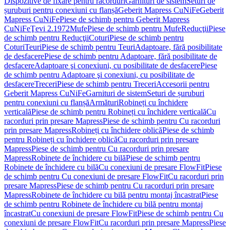
Dispozitive de fixare pentru racorduri
Garnituri de sistem
Seturi de
șuruburi pentru conexiuni cu flanșă
Geberit Mapress CuNiFe
Geberit
Mapress CuNiFe
Piese de schimb pentru Geberit Mapress
CuNiFe
Ţevi 2.1972
Mufe
Piese de schimb pentru Mufe
Reducţii
Piese
de schimb pentru Reducţii
Coturi
Piese de schimb pentru
Coturi
Teuri
Piese de schimb pentru Teuri
Adaptoare, fără posibilitate
de desfacere
Piese de schimb pentru Adaptoare, fără posibilitate de
desfacere
Adaptoare şi conexiuni, cu posibilitate de desfacere
Piese
de schimb pentru Adaptoare şi conexiuni, cu posibilitate de
desfacere
Treceri
Piese de schimb pentru Treceri
Accesorii pentru
Geberit Mapress CuNiFe
Garnituri de sistem
Seturi de șuruburi
pentru conexiuni cu flanșă
Armături
Robineți cu închidere
verticală
Piese de schimb pentru Robineți cu închidere verticală
Cu
racorduri prin presare Mapress
Piese de schimb pentru Cu racorduri
prin presare Mapress
Robineți cu închidere oblică
Piese de schimb
pentru Robineți cu închidere oblică
Cu racorduri prin presare
Mapress
Piese de schimb pentru Cu racorduri prin presare
Mapress
Robinete de închidere cu bilă
Piese de schimb pentru
Robinete de închidere cu bilă
Cu conexiuni de presare FlowFit
Piese
de schimb pentru Cu conexiuni de presare FlowFit
Cu racorduri prin
presare Mapress
Piese de schimb pentru Cu racorduri prin presare
Mapress
Robinete de închidere cu bilă pentru montaj încastrat
Piese
de schimb pentru Robinete de închidere cu bilă pentru montaj
încastrat
Cu conexiuni de presare FlowFit
Piese de schimb pentru Cu
conexiuni de presare FlowFit
Cu racorduri prin presare Mapress
Piese