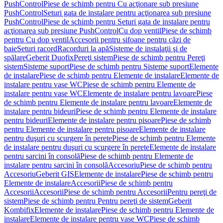
PushControl
Piese de schimb pentru Cu acţionare sub presiune
PushControl
Seturi gata de instalare pentru acţionarea sub presiune
PushControl
Piese de schimb pentru Seturi gata de instalare pentru
acţionarea sub presiune PushControl
Cu dop ventil
Piese de schimb
pentru Cu dop ventil
Accesorii pentru sifoane pentru căzi de
baie
Seturi racord
Racorduri la apă
Sisteme de instalaţii şi de
spălare
Geberit Duofix
Pereţi sistem
Piese de schimb pentru Pereţi
sistem
Sisteme suport
Piese de schimb pentru Sisteme suport
Elemente
de instalare
Piese de schimb pentru Elemente de instalare
Elemente de
instalare pentru vase WC
Piese de schimb pentru Elemente de
instalare pentru vase WC
Elemente de instalare pentru lavoare
Piese
de schimb pentru Elemente de instalare pentru lavoare
Elemente de
instalare pentru bideuri
Piese de schimb pentru Elemente de instalare
pentru bideuri
Elemente de instalare pentru pisoare
Piese de schimb
pentru Elemente de instalare pentru pisoare
Elemente de instalare
pentru duşuri cu scurgere în perete
Piese de schimb pentru Elemente
de instalare pentru duşuri cu scurgere în perete
Elemente de instalare
pentru sarcini în consolă
Piese de schimb pentru Elemente de
instalare pentru sarcini în consolă
Accesoriu
Piese de schimb pentru
Accesoriu
Geberit GIS
Elemente de instalare
Piese de schimb pentru
Elemente de instalare
Accesorii
Piese de schimb pentru
Accesorii
Accesorii
Piese de schimb pentru Accesorii
Pentru pereţi de
sistem
Piese de schimb pentru Pentru pereţi de sistem
Geberit
Kombifix
Elemente de instalare
Piese de schimb pentru Elemente de
instalare
Elemente de instalare pentru vase WC
Piese de schimb