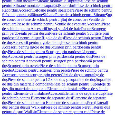
pentru Sifon încastrat
Sifoane montate la suprafaţă
Piese de schimb
pentru Sifoane montate la suprafaţă
Racorduri
Piese de schimb pentru
Racorduri
Accesorii
Sifoane pentru spălătoare
Piese de schimb pentru
Sifoane pentru spălătoare
Sifoane
Piese de schimb pentru Sifoane
Ştuţ
de conectare
Piese de schimb pentru Ştuţ de conectare
Ventile de
evacuare
Piese de schimb pentru Ventile de evacuare
Accesorii
Piese
de schimb pentru Accesorii
Duşuri şi căzi de baie
Duşuri
Scurgere
prin pardoseală pentru duşuri
Piese de schimb pentru Scurgere prin
pardoseală pentru duşuri
Rigole de duş
Piese de schimb pentru Rigole
de duş
Accesorii pentru rigole de duş
Piese de schimb pentru
Accesorii pentru rigole de duş
Scurgeri prin pardoseală pentru
duş
Piese de schimb pentru Scurgeri prin pardoseală pentru
duş
Accesorii pentru scurgeri prin pardoseală pentru duş
Piese de
schimb pentru Accesorii pentru scurgeri prin pardoseală pentru
duş
Scurgeri prin perete
Piese de schimb pentru Scurgeri prin
perete
Accesorii pentru scurgeri prin perete
Piese de schimb pentru
Accesorii pentru scurgeri prin perete
Căzi de duş şi suprafeţe de
duş
Piese de schimb pentru Căzi de duş şi suprafeţe de duş
Suprafeţe
de duş din materiale compozite
Piese de schimb pentru Suprafeţe de
duş din materiale compozite
Elemente de instalare
Piese de schimb
pentru Elemente de instalare
Accesorii
Elemente de separare duş
Piese
de schimb pentru Elemente de separare duş
Elemente de separare
duş
Piese de schimb pentru Elemente de separare duş
Pereţi laterali
duş pentru duşuri Walk-in
Piese de schimb pentru Pereţi laterali duş
pentru duşuri Walk-in
Elemente de separare pentru cadă
Piese de