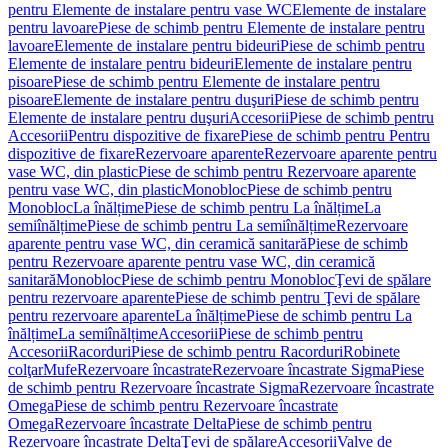
pentru Elemente de instalare pentru vase WC
Elemente de instalare
pentru lavoare
Piese de schimb pentru Elemente de instalare pentru
lavoare
Elemente de instalare pentru bideuri
Piese de schimb pentru
Elemente de instalare pentru bideuri
Elemente de instalare pentru
pisoare
Piese de schimb pentru Elemente de instalare pentru
pisoare
Elemente de instalare pentru duşuri
Piese de schimb pentru
Elemente de instalare pentru duşuri
Accesorii
Piese de schimb pentru
Accesorii
Pentru dispozitive de fixare
Piese de schimb pentru Pentru
dispozitive de fixare
Rezervoare aparente
Rezervoare aparente pentru
vase WC, din plastic
Piese de schimb pentru Rezervoare aparente
pentru vase WC, din plastic
Monobloc
Piese de schimb pentru
Monobloc
La înălțime
Piese de schimb pentru La înălțime
La
semiînălțime
Piese de schimb pentru La semiînălțime
Rezervoare
aparente pentru vase WC, din ceramică sanitară
Piese de schimb
pentru Rezervoare aparente pentru vase WC, din ceramică
sanitară
Monobloc
Piese de schimb pentru Monobloc
Ţevi de spălare
pentru rezervoare aparente
Piese de schimb pentru Ţevi de spălare
pentru rezervoare aparente
La înălțime
Piese de schimb pentru La
înălțime
La semiînălțime
Accesorii
Piese de schimb pentru
Accesorii
Racorduri
Piese de schimb pentru Racorduri
Robinete
colţar
Mufe
Rezervoare încastrate
Rezervoare încastrate Sigma
Piese
de schimb pentru Rezervoare încastrate Sigma
Rezervoare încastrate
Omega
Piese de schimb pentru Rezervoare încastrate
Omega
Rezervoare încastrate Delta
Piese de schimb pentru
Rezervoare încastrate Delta
Ţevi de spălare
Accesorii
Valve de