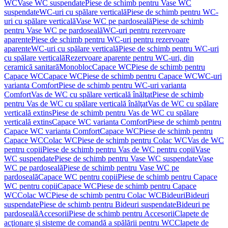
WC
Vase WC suspendate
Piese de schimb pentru Vase WC
suspendate
WC-uri cu spălare verticală
Piese de schimb pentru WC-
uri cu spălare verticală
Vase WC pe pardoseală
Piese de schimb
pentru Vase WC pe pardoseală
WC-uri pentru rezervoare
aparente
Piese de schimb pentru WC-uri pentru rezervoare
aparente
WC-uri cu spălare verticală
Piese de schimb pentru WC-uri
cu spălare verticală
Rezervoare aparente pentru WC-uri, din
ceramică sanitară
Monobloc
Capace WC
Piese de schimb pentru
Capace WC
Capace WC
Piese de schimb pentru Capace WC
WC-uri
varianta Comfort
Piese de schimb pentru WC-uri varianta
Comfort
Vas de WC cu spălare verticală înălţat
Piese de schimb
pentru Vas de WC cu spălare verticală înălţat
Vas de WC cu spălare
verticală extins
Piese de schimb pentru Vas de WC cu spălare
verticală extins
Capace WC varianta Comfort
Piese de schimb pentru
Capace WC varianta Comfort
Capace WC
Piese de schimb pentru
Capace WC
Colac WC
Piese de schimb pentru Colac WC
Vas de WC
pentru copii
Piese de schimb pentru Vas de WC pentru copii
Vase
WC suspendate
Piese de schimb pentru Vase WC suspendate
Vase
WC pe pardoseală
Piese de schimb pentru Vase WC pe
pardoseală
Capace WC pentru copii
Piese de schimb pentru Capace
WC pentru copii
Capace WC
Piese de schimb pentru Capace
WC
Colac WC
Piese de schimb pentru Colac WC
Bideuri
Bideuri
suspendate
Piese de schimb pentru Bideuri suspendate
Bideuri pe
pardoseală
Accesorii
Piese de schimb pentru Accesorii
Clapete de
acţionare şi sisteme de comandă a spălării pentru WC
Clapete de