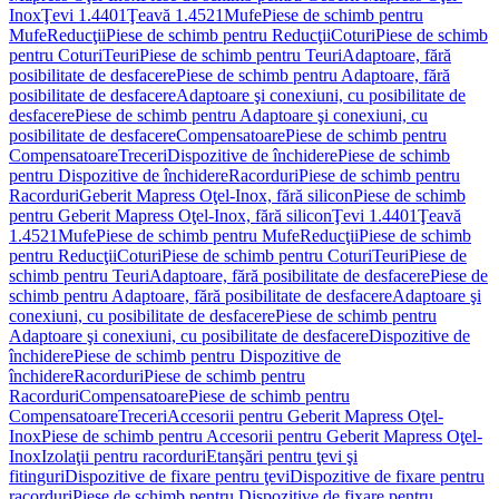
Inox
Ţevi 1.4401
Ţeavă 1.4521
Mufe
Piese de schimb pentru
Mufe
Reducţii
Piese de schimb pentru Reducţii
Coturi
Piese de schimb
pentru Coturi
Teuri
Piese de schimb pentru Teuri
Adaptoare, fără
posibilitate de desfacere
Piese de schimb pentru Adaptoare, fără
posibilitate de desfacere
Adaptoare şi conexiuni, cu posibilitate de
desfacere
Piese de schimb pentru Adaptoare şi conexiuni, cu
posibilitate de desfacere
Compensatoare
Piese de schimb pentru
Compensatoare
Treceri
Dispozitive de închidere
Piese de schimb
pentru Dispozitive de închidere
Racorduri
Piese de schimb pentru
Racorduri
Geberit Mapress Oţel-Inox, fără silicon
Piese de schimb
pentru Geberit Mapress Oţel-Inox, fără silicon
Ţevi 1.4401
Ţeavă
1.4521
Mufe
Piese de schimb pentru Mufe
Reducţii
Piese de schimb
pentru Reducţii
Coturi
Piese de schimb pentru Coturi
Teuri
Piese de
schimb pentru Teuri
Adaptoare, fără posibilitate de desfacere
Piese de
schimb pentru Adaptoare, fără posibilitate de desfacere
Adaptoare şi
conexiuni, cu posibilitate de desfacere
Piese de schimb pentru
Adaptoare şi conexiuni, cu posibilitate de desfacere
Dispozitive de
închidere
Piese de schimb pentru Dispozitive de
închidere
Racorduri
Piese de schimb pentru
Racorduri
Compensatoare
Piese de schimb pentru
Compensatoare
Treceri
Accesorii pentru Geberit Mapress Oţel-
Inox
Piese de schimb pentru Accesorii pentru Geberit Mapress Oţel-
Inox
Izolaţii pentru racorduri
Etanşări pentru ţevi şi
fitinguri
Dispozitive de fixare pentru ţevi
Dispozitive de fixare pentru
racorduri
Piese de schimb pentru Dispozitive de fixare pentru