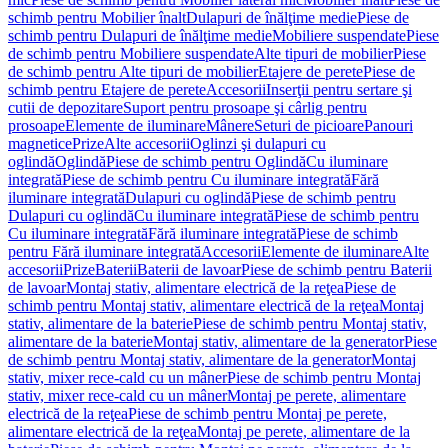
schimb pentru Mobilier înalt
Dulapuri de înălţime medie
Piese de
schimb pentru Dulapuri de înălţime medie
Mobiliere suspendate
Piese
de schimb pentru Mobiliere suspendate
Alte tipuri de mobilier
Piese
de schimb pentru Alte tipuri de mobilier
Etajere de perete
Piese de
schimb pentru Etajere de perete
Accesorii
Inserţii pentru sertare şi
cutii de depozitare
Suport pentru prosoape şi cârlig pentru
prosoape
Elemente de iluminare
Mânere
Seturi de picioare
Panouri
magnetice
Prize
Alte accesorii
Oglinzi şi dulapuri cu
oglindă
Oglindă
Piese de schimb pentru Oglindă
Cu iluminare
integrată
Piese de schimb pentru Cu iluminare integrată
Fără
iluminare integrată
Dulapuri cu oglindă
Piese de schimb pentru
Dulapuri cu oglindă
Cu iluminare integrată
Piese de schimb pentru
Cu iluminare integrată
Fără iluminare integrată
Piese de schimb
pentru Fără iluminare integrată
Accesorii
Elemente de iluminare
Alte
accesorii
Prize
Baterii
Baterii de lavoar
Piese de schimb pentru Baterii
de lavoar
Montaj stativ, alimentare electrică de la reţea
Piese de
schimb pentru Montaj stativ, alimentare electrică de la reţea
Montaj
stativ, alimentare de la baterie
Piese de schimb pentru Montaj stativ,
alimentare de la baterie
Montaj stativ, alimentare de la generator
Piese
de schimb pentru Montaj stativ, alimentare de la generator
Montaj
stativ, mixer rece-cald cu un mâner
Piese de schimb pentru Montaj
stativ, mixer rece-cald cu un mâner
Montaj pe perete, alimentare
electrică de la reţea
Piese de schimb pentru Montaj pe perete,
alimentare electrică de la reţea
Montaj pe perete, alimentare de la