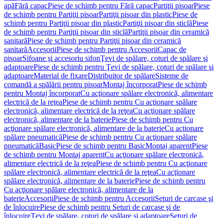
apă
Fără capac
Piese de schimb pentru Fără capac
Partiţii pisoar
Piese
de schimb pentru Partiţii pisoar
Partiţii pisoar din plastic
Piese de
schimb pentru Partiţii pisoar din plastic
Partiţii pisoar din sticlă
Piese
de schimb pentru Partiţii pisoar din sticlă
Partiţii pisoar din ceramică
sanitară
Piese de schimb pentru Partiţii pisoar din ceramică
sanitară
Accesorii
Piese de schimb pentru Accesorii
Capac de
pisoar
Sifoane şi accesoriu sifon
Ţevi de spălare, coturi de spălare şi
adaptoare
Piese de schimb pentru Ţevi de spălare, coturi de spălare şi
adaptoare
Material de fixare
Distribuitor de spălare
Sisteme de
comandă a spălării pentru pisoar
Montaj încorporat
Piese de schimb
pentru Montaj încorporat
Cu acţionare spălare electronică, alimentare
electrică de la reţea
Piese de schimb pentru Cu acţionare spălare
electronică, alimentare electrică de la reţea
Cu acţionare spălare
electronică, alimentare de la baterie
Piese de schimb pentru Cu
acţionare spălare electronică, alimentare de la baterie
Cu acţionare
spălare pneumatică
Piese de schimb pentru Cu acţionare spălare
pneumatică
Basic
Piese de schimb pentru Basic
Montaj aparent
Piese
de schimb pentru Montaj aparent
Cu acţionare spălare electronică,
alimentare electrică de la reţea
Piese de schimb pentru Cu acţionare
spălare electronică, alimentare electrică de la reţea
Cu acţionare
spălare electronică, alimentare de la baterie
Piese de schimb pentru
Cu acţionare spălare electronică, alimentare de la
baterie
Accesorii
Piese de schimb pentru Accesorii
Seturi de carcase şi
de înlocuire
Piese de schimb pentru Seturi de carcase şi de
înlocuire
Ţevi de spălare, coturi de spălare şi adaptoare
Seturi de