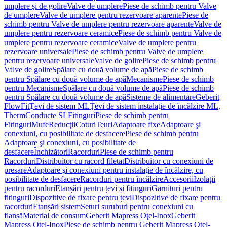
umplere şi de golire
Valve de umplere
Piese de schimb pentru Valve
de umplere
Valve de umplere pentru rezervoare aparente
Piese de
schimb pentru Valve de umplere pentru rezervoare aparente
Valve de
umplere pentru rezervoare ceramice
Piese de schimb pentru Valve de
umplere pentru rezervoare ceramice
Valve de umplere pentru
rezervoare universale
Piese de schimb pentru Valve de umplere
pentru rezervoare universale
Valve de golire
Piese de schimb pentru
Valve de golire
Spălare cu două volume de apă
Piese de schimb
pentru Spălare cu două volume de apă
Mecanisme
Piese de schimb
pentru Mecanisme
Spălare cu două volume de apă
Piese de schimb
pentru Spălare cu două volume de apă
Sisteme de alimentare
Geberit
FlowFit
Ţevi de sistem ML
Ţevi de sistem instalaţie de încălzire ML,
Therm
Conducte SL
Fitinguri
Piese de schimb pentru
Fitinguri
Mufe
Reducţii
Coturi
Teuri
Adaptoare fixe
Adaptoare şi
conexiuni, cu posibilitate de desfacere
Piese de schimb pentru
Adaptoare şi conexiuni, cu posibilitate de
desfacere
Închizători
Racorduri
Piese de schimb pentru
Racorduri
Distribuitor cu racord filetat
Distribuitor cu conexiuni de
presare
Adaptoare şi conexiuni pentru instalaţie de încălzire, cu
posibilitate de desfacere
Racorduri pentru încălzire
Accesorii
Izolații
pentru racorduri
Etanșări pentru țevi și fitinguri
Garnituri pentru
fitinguri
Dispozitive de fixare pentru țevi
Dispozitive de fixare pentru
racorduri
Etanșări sistem
Seturi șuruburi pentru conexiuni cu
flanșă
Material de consum
Geberit Mapress Oţel-Inox
Geberit
Mapress Oţel-Inox
Piese de schimb pentru Geberit Mapress Oţel-