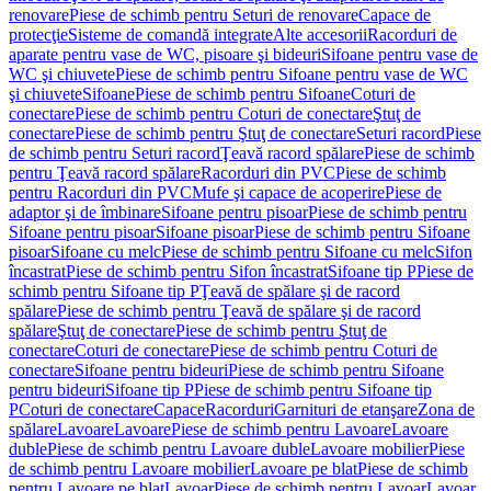
renovare
Piese de schimb pentru Seturi de renovare
Capace de
protecţie
Sisteme de comandă integrate
Alte accesorii
Racorduri de
aparate pentru vase de WC, pisoare şi bideuri
Sifoane pentru vase de
WC şi chiuvete
Piese de schimb pentru Sifoane pentru vase de WC
şi chiuvete
Sifoane
Piese de schimb pentru Sifoane
Coturi de
conectare
Piese de schimb pentru Coturi de conectare
Ştuţ de
conectare
Piese de schimb pentru Ştuţ de conectare
Seturi racord
Piese
de schimb pentru Seturi racord
Ţeavă racord spălare
Piese de schimb
pentru Ţeavă racord spălare
Racorduri din PVC
Piese de schimb
pentru Racorduri din PVC
Mufe şi capace de acoperire
Piese de
adaptor şi de îmbinare
Sifoane pentru pisoar
Piese de schimb pentru
Sifoane pentru pisoar
Sifoane pisoar
Piese de schimb pentru Sifoane
pisoar
Sifoane cu melc
Piese de schimb pentru Sifoane cu melc
Sifon
încastrat
Piese de schimb pentru Sifon încastrat
Sifoane tip P
Piese de
schimb pentru Sifoane tip P
Ţeavă de spălare şi de racord
spălare
Piese de schimb pentru Ţeavă de spălare şi de racord
spălare
Ştuţ de conectare
Piese de schimb pentru Ştuţ de
conectare
Coturi de conectare
Piese de schimb pentru Coturi de
conectare
Sifoane pentru bideuri
Piese de schimb pentru Sifoane
pentru bideuri
Sifoane tip P
Piese de schimb pentru Sifoane tip
P
Coturi de conectare
Capace
Racorduri
Garnituri de etanşare
Zona de
spălare
Lavoare
Lavoare
Piese de schimb pentru Lavoare
Lavoare
duble
Piese de schimb pentru Lavoare duble
Lavoare mobilier
Piese
de schimb pentru Lavoare mobilier
Lavoare pe blat
Piese de schimb
pentru Lavoare pe blat
Lavoar
Piese de schimb pentru Lavoar
Lavoar