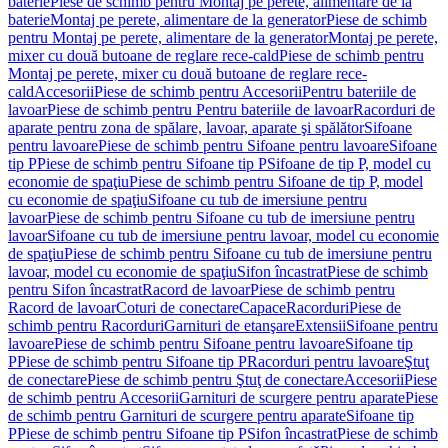
baterie
Piese de schimb pentru Montaj pe perete, alimentare de la
baterie
Montaj pe perete, alimentare de la generator
Piese de schimb
pentru Montaj pe perete, alimentare de la generator
Montaj pe perete,
mixer cu două butoane de reglare rece-cald
Piese de schimb pentru
Montaj pe perete, mixer cu două butoane de reglare rece-
cald
Accesorii
Piese de schimb pentru Accesorii
Pentru bateriile de
lavoar
Piese de schimb pentru Pentru bateriile de lavoar
Racorduri de
aparate pentru zona de spălare, lavoar, aparate şi spălător
Sifoane
pentru lavoare
Piese de schimb pentru Sifoane pentru lavoare
Sifoane
tip P
Piese de schimb pentru Sifoane tip P
Sifoane de tip P, model cu
economie de spaţiu
Piese de schimb pentru Sifoane de tip P, model
cu economie de spaţiu
Sifoane cu tub de imersiune pentru
lavoar
Piese de schimb pentru Sifoane cu tub de imersiune pentru
lavoar
Sifoane cu tub de imersiune pentru lavoar, model cu economie
de spaţiu
Piese de schimb pentru Sifoane cu tub de imersiune pentru
lavoar, model cu economie de spaţiu
Sifon încastrat
Piese de schimb
pentru Sifon încastrat
Racord de lavoar
Piese de schimb pentru
Racord de lavoar
Coturi de conectare
Capace
Racorduri
Piese de
schimb pentru Racorduri
Garnituri de etanşare
Extensii
Sifoane pentru
lavoare
Piese de schimb pentru Sifoane pentru lavoare
Sifoane tip
P
Piese de schimb pentru Sifoane tip P
Racorduri pentru lavoare
Ştuţ
de conectare
Piese de schimb pentru Ştuţ de conectare
Accesorii
Piese
de schimb pentru Accesorii
Garnituri de scurgere pentru aparate
Piese
de schimb pentru Garnituri de scurgere pentru aparate
Sifoane tip
P
Piese de schimb pentru Sifoane tip P
Sifon încastrat
Piese de schimb