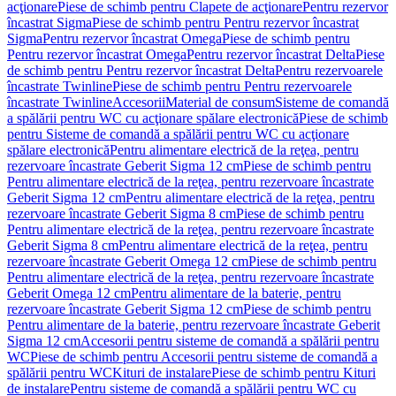
acţionare
Piese de schimb pentru Clapete de acţionare
Pentru rezervor
încastrat Sigma
Piese de schimb pentru Pentru rezervor încastrat
Sigma
Pentru rezervor încastrat Omega
Piese de schimb pentru
Pentru rezervor încastrat Omega
Pentru rezervor încastrat Delta
Piese
de schimb pentru Pentru rezervor încastrat Delta
Pentru rezervoarele
încastrate Twinline
Piese de schimb pentru Pentru rezervoarele
încastrate Twinline
Accesorii
Material de consum
Sisteme de comandă
a spălării pentru WC cu acţionare spălare electronică
Piese de schimb
pentru Sisteme de comandă a spălării pentru WC cu acţionare
spălare electronică
Pentru alimentare electrică de la reţea, pentru
rezervoare încastrate Geberit Sigma 12 cm
Piese de schimb pentru
Pentru alimentare electrică de la reţea, pentru rezervoare încastrate
Geberit Sigma 12 cm
Pentru alimentare electrică de la reţea, pentru
rezervoare încastrate Geberit Sigma 8 cm
Piese de schimb pentru
Pentru alimentare electrică de la reţea, pentru rezervoare încastrate
Geberit Sigma 8 cm
Pentru alimentare electrică de la reţea, pentru
rezervoare încastrate Geberit Omega 12 cm
Piese de schimb pentru
Pentru alimentare electrică de la reţea, pentru rezervoare încastrate
Geberit Omega 12 cm
Pentru alimentare de la baterie, pentru
rezervoare încastrate Geberit Sigma 12 cm
Piese de schimb pentru
Pentru alimentare de la baterie, pentru rezervoare încastrate Geberit
Sigma 12 cm
Accesorii pentru sisteme de comandă a spălării pentru
WC
Piese de schimb pentru Accesorii pentru sisteme de comandă a
spălării pentru WC
Kituri de instalare
Piese de schimb pentru Kituri
de instalare
Pentru sisteme de comandă a spălării pentru WC cu