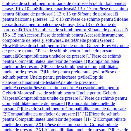
cm
Piese de schimb pentru Sifoane de pardoseală pentru balcoane și
terase, 10 x 10 cm
Sifoane de pardoseală 13 x 13 cm
Piese de schimb
pentru Sifoane de pardoseală 13 x 13 cm
Sifoane de pardoseală
pentru balcoane şi terase, 13 x 13 cm
Piese de schimb pentru Sifoane
de pardoseală pentru balcoane şi terase, 13 x 13 cm
Sifoane de
pardoseală 15 x 15 cm
Piese de schimb pentru Sifoane de pardoseală
15 x 15 cm
Accesorii
Piese de schimb pentru Accesorii
Instrumente,
componente de reţea şi software
Unelte
Unelte pentru Geberit
FlowFit
Piese de schimb pentru Unelte pentru Geberit FlowFit
Unelte
de presare manuală
Piese de schimb pentru Unelte de presare
manuală
Compatibilitatea uneltelor de presare [1]
Piese de schimb
pentru Compatibilitatea uneltelor de presare [1]
Compatibilitatea
uneltelor de presare [2]
Piese de schimb pentru Compatibilitatea
uneltelor de presare [2]
Unelte pentru prelucrarea ţevilor
Piese de
schimb pentru Unelte pentru prelucrarea ţevilor
Dop de
etanşare
Echipament de testare
Aparate de presare cu
unelte
Accesoriu
Piese de schimb pentru Accesoriu
Unelte pentru
Geberit Mapress
Piese de schimb pentru Unelte pentru Geberit
Mapress
Compatibilitate unelte de presare [1]
Piese de schimb pentru
Compatibilitate unelte de presare [1]
Compatibilitate unelte de
presare [2]
Piese de schimb pentru Compatibilitate unelte de presare
[2]
Compatibilitatea uneltelor de presare [1] / [2]
Piese de schimb
pentru Compatibilitatea uneltelor de presare [1] / [2]
Compatibilitate
unelte de presare [2XL]
Piese de schimb pentru Compatibilitate
unelte de presare [2XL]
Compatibilitate unelte de presare [3]
Piese de