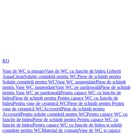
RO
Vase de WC şi pisoare
Vase de WC cu funcţie de bideu Geberit
AquaClean
Soluţie completă pentru WC
Piese de schimb pentru
Soluţie completă pentru WC
Vase WC suspendate
Piese de schimb
pentru Vase WC suspendate
Vase WC pe pardoseală
Piese de schimb
pentru Vase WC pe pardoseală
Pentru capace WC cu funcţie de
bideu
Piese de schimb pentru Pentru capace WC cu funcţie de
bideu
Pentru vase de ceramică WC
Piese de schimb pentru Pentru
vase de ceramică WC
Accesorii
Piese de schimb pentru
Accesorii
Pentru soluţie completă pentru WC
Pentru capace WC cu
funcţie de bideu
Piese de schimb pentru Pentru capace WC cu
funcţie de bideu
Pentru capace WC cu funcţie de bideu şi soluţii
complete pentru WC
Material de consum
Vase de WC şi capace