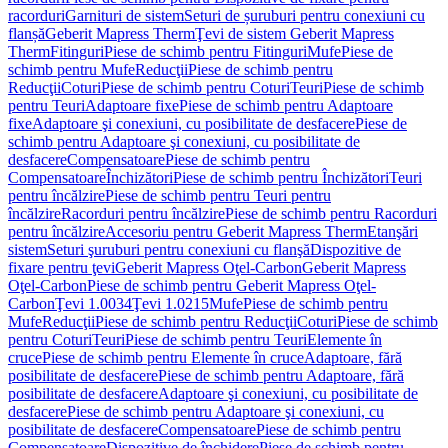
racorduri
Garnituri de sistem
Seturi de șuruburi pentru conexiuni cu
flanșă
Geberit Mapress Therm
Ţevi de sistem Geberit Mapress
Therm
Fitinguri
Piese de schimb pentru Fitinguri
Mufe
Piese de
schimb pentru Mufe
Reducţii
Piese de schimb pentru
Reducţii
Coturi
Piese de schimb pentru Coturi
Teuri
Piese de schimb
pentru Teuri
Adaptoare fixe
Piese de schimb pentru Adaptoare
fixe
Adaptoare şi conexiuni, cu posibilitate de desfacere
Piese de
schimb pentru Adaptoare şi conexiuni, cu posibilitate de
desfacere
Compensatoare
Piese de schimb pentru
Compensatoare
Închizători
Piese de schimb pentru Închizători
Teuri
pentru încălzire
Piese de schimb pentru Teuri pentru
încălzire
Racorduri pentru încălzire
Piese de schimb pentru Racorduri
pentru încălzire
Accesoriu pentru Geberit Mapress Therm
Etanşări
sistem
Seturi şuruburi pentru conexiuni cu flanşă
Dispozitive de
fixare pentru ţevi
Geberit Mapress Oţel-Carbon
Geberit Mapress
Oţel-Carbon
Piese de schimb pentru Geberit Mapress Oţel-
Carbon
Ţevi 1.0034
Ţevi 1.0215
Mufe
Piese de schimb pentru
Mufe
Reducţii
Piese de schimb pentru Reducţii
Coturi
Piese de schimb
pentru Coturi
Teuri
Piese de schimb pentru Teuri
Elemente în
cruce
Piese de schimb pentru Elemente în cruce
Adaptoare, fără
posibilitate de desfacere
Piese de schimb pentru Adaptoare, fără
posibilitate de desfacere
Adaptoare şi conexiuni, cu posibilitate de
desfacere
Piese de schimb pentru Adaptoare şi conexiuni, cu
posibilitate de desfacere
Compensatoare
Piese de schimb pentru
Compensatoare
Dispozitive de închidere
Piese de schimb pentru