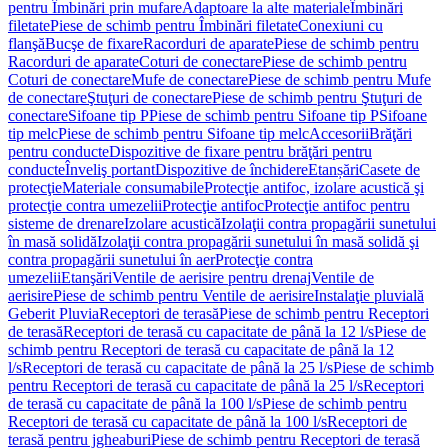
pentru Îmbinări prin mufare
Adaptoare la alte materiale
Îmbinări
filetate
Piese de schimb pentru Îmbinări filetate
Conexiuni cu
flanşă
Bucşe de fixare
Racorduri de aparate
Piese de schimb pentru
Racorduri de aparate
Coturi de conectare
Piese de schimb pentru
Coturi de conectare
Mufe de conectare
Piese de schimb pentru Mufe
de conectare
Ştuţuri de conectare
Piese de schimb pentru Ştuţuri de
conectare
Sifoane tip P
Piese de schimb pentru Sifoane tip P
Sifoane
tip melc
Piese de schimb pentru Sifoane tip melc
Accesorii
Brăţări
pentru conducte
Dispozitive de fixare pentru brăţări pentru
conducte
Înveliş portant
Dispozitive de închidere
Etanșări
Casete de
protecţie
Materiale consumabile
Protecţie antifoc, izolare acustică şi
protecţie contra umezelii
Protecţie antifoc
Protecţie antifoc pentru
sisteme de drenare
Izolare acustică
Izolaţii contra propagării sunetului
în masă solidă
Izolaţii contra propagării sunetului în masă solidă şi
contra propagării sunetului în aer
Protecţie contra
umezelii
Etanşări
Ventile de aerisire pentru drenaj
Ventile de
aerisire
Piese de schimb pentru Ventile de aerisire
Instalaţie pluvială
Geberit Pluvia
Receptori de terasă
Piese de schimb pentru Receptori
de terasă
Receptori de terasă cu capacitate de până la 12 l/s
Piese de
schimb pentru Receptori de terasă cu capacitate de până la 12
l/s
Receptori de terasă cu capacitate de până la 25 l/s
Piese de schimb
pentru Receptori de terasă cu capacitate de până la 25 l/s
Receptori
de terasă cu capacitate de până la 100 l/s
Piese de schimb pentru
Receptori de terasă cu capacitate de până la 100 l/s
Receptori de
terasă pentru jgheaburi
Piese de schimb pentru Receptori de terasă