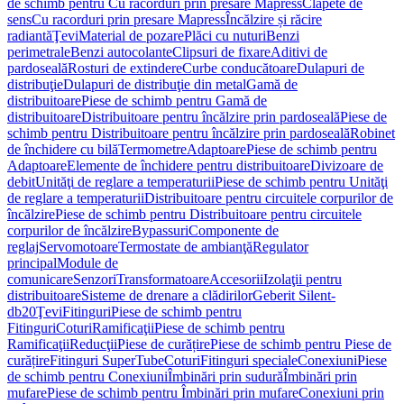
de schimb pentru Cu racorduri prin presare Mapress
Clapete de
sens
Cu racorduri prin presare Mapress
Încălzire și răcire
radiantă
Ţevi
Material de pozare
Plăci cu nuturi
Benzi
perimetrale
Benzi autocolante
Clipsuri de fixare
Aditivi de
pardoseală
Rosturi de extindere
Curbe conducătoare
Dulapuri de
distribuţie
Dulapuri de distribuţie din metal
Gamă de
distribuitoare
Piese de schimb pentru Gamă de
distribuitoare
Distribuitoare pentru încălzire prin pardoseală
Piese de
schimb pentru Distribuitoare pentru încălzire prin pardoseală
Robinet
de închidere cu bilă
Termometre
Adaptoare
Piese de schimb pentru
Adaptoare
Elemente de închidere pentru distribuitoare
Divizoare de
debit
Unităţi de reglare a temperaturii
Piese de schimb pentru Unităţi
de reglare a temperaturii
Distribuitoare pentru circuitele corpurilor de
încălzire
Piese de schimb pentru Distribuitoare pentru circuitele
corpurilor de încălzire
Bypassuri
Componente de
reglaj
Servomotoare
Termostate de ambianţă
Regulator
principal
Module de
comunicare
Senzori
Transformatoare
Accesorii
Izolaţii pentru
distribuitoare
Sisteme de drenare a clădirilor
Geberit Silent-
db20
Ţevi
Fitinguri
Piese de schimb pentru
Fitinguri
Coturi
Ramificaţii
Piese de schimb pentru
Ramificaţii
Reducţii
Piese de curățire
Piese de schimb pentru Piese de
curățire
Fitinguri SuperTube
Coturi
Fitinguri speciale
Conexiuni
Piese
de schimb pentru Conexiuni
Îmbinări prin sudură
Îmbinări prin
mufare
Piese de schimb pentru Îmbinări prin mufare
Conexiuni prin