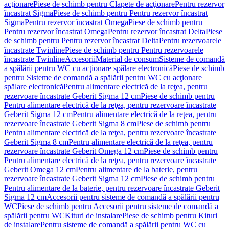
acţionare
Piese de schimb pentru Clapete de acţionare
Pentru rezervor
încastrat Sigma
Piese de schimb pentru Pentru rezervor încastrat
Sigma
Pentru rezervor încastrat Omega
Piese de schimb pentru
Pentru rezervor încastrat Omega
Pentru rezervor încastrat Delta
Piese
de schimb pentru Pentru rezervor încastrat Delta
Pentru rezervoarele
încastrate Twinline
Piese de schimb pentru Pentru rezervoarele
încastrate Twinline
Accesorii
Material de consum
Sisteme de comandă
a spălării pentru WC cu acţionare spălare electronică
Piese de schimb
pentru Sisteme de comandă a spălării pentru WC cu acţionare
spălare electronică
Pentru alimentare electrică de la reţea, pentru
rezervoare încastrate Geberit Sigma 12 cm
Piese de schimb pentru
Pentru alimentare electrică de la reţea, pentru rezervoare încastrate
Geberit Sigma 12 cm
Pentru alimentare electrică de la reţea, pentru
rezervoare încastrate Geberit Sigma 8 cm
Piese de schimb pentru
Pentru alimentare electrică de la reţea, pentru rezervoare încastrate
Geberit Sigma 8 cm
Pentru alimentare electrică de la reţea, pentru
rezervoare încastrate Geberit Omega 12 cm
Piese de schimb pentru
Pentru alimentare electrică de la reţea, pentru rezervoare încastrate
Geberit Omega 12 cm
Pentru alimentare de la baterie, pentru
rezervoare încastrate Geberit Sigma 12 cm
Piese de schimb pentru
Pentru alimentare de la baterie, pentru rezervoare încastrate Geberit
Sigma 12 cm
Accesorii pentru sisteme de comandă a spălării pentru
WC
Piese de schimb pentru Accesorii pentru sisteme de comandă a
spălării pentru WC
Kituri de instalare
Piese de schimb pentru Kituri
de instalare
Pentru sisteme de comandă a spălării pentru WC cu