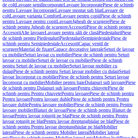
de colţ
Lavoare semiîncorporate
Lavoare încorporate
Piese de schimb
pentru Lavoare încorporate
Lavoare montat sub blat
Lavoare de
colţ
Lavoare varianta Comfort
Lavoare pentru copii
Piese de schimb
pentru Lavoare pentru copii
Lavoare
Jgheab de scurgere
Piese de
schimb pentru Jgheab de scurgere
Accesorii
Piese de schimb pentru
Accesorii
Alte lavoare
Lavoare pentru săli de clasă
Piedestaluri
Piese
de schimb pentru Piedestaluri
Piedestaluri
Semipiedestale
Piese de
schimb pentru Semipiedestale
Accesorii
Capac ventil de
scurgere
Material de fixare
Capace decorative laterale
Seturi de lavoar
cu mobilier
Seturi lavoar cu mobilier
Piese de schimb pentru Seturi
lavoar cu mobilier
Seturi de lavoar cu mobilier
Piese de schimb
pentru Seturi de lavoar cu mobilier
Seturi lavoar mobilier cu
dulap
Piese de schimb pentru Seturi lavoar mobilier cu dulap
Seturi
lavoar încorporat cu mobilier
Piese de schimb pentru Seturi lavoar
încorporat cu mobilier
Mobilier pentru baie
Dulapuri sub lavoare
Piese
de schimb pentru Dulapuri sub lavoare
Pentru chiuvete
Piese de
schimb pentru Pentru chiuvete
Pentru lavoare
Piese de schimb pentru
Pentru lavoare
Pentru lavoare duble
Piese de schimb pentru Pentru
lavoare duble
Pentru lavoare mobilier
Piese de schimb pentru Pentru
lavoare mobilier
Blaturi de lavoar
Piese de schimb pentru Blaturi de
lavoar
Pentru lavoar rotunjit pe blat
Piese de schimb pentru Pentru
lavoar rotunjit pe blat
Pentru lavoar dreptunghiular pe blat
Piese de
schimb pentru Pentru lavoar dreptunghiular pe blat
Mobilier
lateral
Piese de schimb pentru Mobilier lateral
Mobilier lateral
mic
Piese de schimb pentru Mobilier lateral mic
Mobilier înalt
Piese de