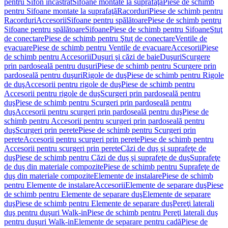
pentru Sifon încastrat
Sifoane montate la suprafaţă
Piese de schimb
pentru Sifoane montate la suprafaţă
Racorduri
Piese de schimb pentru
Racorduri
Accesorii
Sifoane pentru spălătoare
Piese de schimb pentru
Sifoane pentru spălătoare
Sifoane
Piese de schimb pentru Sifoane
Ştuţ
de conectare
Piese de schimb pentru Ştuţ de conectare
Ventile de
evacuare
Piese de schimb pentru Ventile de evacuare
Accesorii
Piese
de schimb pentru Accesorii
Duşuri şi căzi de baie
Duşuri
Scurgere
prin pardoseală pentru duşuri
Piese de schimb pentru Scurgere prin
pardoseală pentru duşuri
Rigole de duş
Piese de schimb pentru Rigole
de duş
Accesorii pentru rigole de duş
Piese de schimb pentru
Accesorii pentru rigole de duş
Scurgeri prin pardoseală pentru
duş
Piese de schimb pentru Scurgeri prin pardoseală pentru
duş
Accesorii pentru scurgeri prin pardoseală pentru duş
Piese de
schimb pentru Accesorii pentru scurgeri prin pardoseală pentru
duş
Scurgeri prin perete
Piese de schimb pentru Scurgeri prin
perete
Accesorii pentru scurgeri prin perete
Piese de schimb pentru
Accesorii pentru scurgeri prin perete
Căzi de duş şi suprafeţe de
duş
Piese de schimb pentru Căzi de duş şi suprafeţe de duş
Suprafeţe
de duş din materiale compozite
Piese de schimb pentru Suprafeţe de
duş din materiale compozite
Elemente de instalare
Piese de schimb
pentru Elemente de instalare
Accesorii
Elemente de separare duş
Piese
de schimb pentru Elemente de separare duş
Elemente de separare
duş
Piese de schimb pentru Elemente de separare duş
Pereţi laterali
duş pentru duşuri Walk-in
Piese de schimb pentru Pereţi laterali duş
pentru duşuri Walk-in
Elemente de separare pentru cadă
Piese de