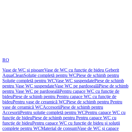
RO
Vase de WC şi pisoare
Vase de WC cu funcţie de bideu Geberit
AquaClean
Soluţie completă pentru WC
Piese de schimb pentru
Soluţie completă pentru WC
Vase WC suspendate
Piese de schimb
pentru Vase WC suspendate
Vase WC pe pardoseală
Piese de schimb
pentru Vase WC pe pardoseală
Pentru capace WC cu funcţie de
bideu
Piese de schimb pentru Pentru capace WC cu funcţie de
bideu
Pentru vase de ceramică WC
Piese de schimb pentru Pentru
vase de ceramică WC
Accesorii
Piese de schimb pentru
Accesorii
Pentru soluţie completă pentru WC
Pentru capace WC cu
funcţie de bideu
Piese de schimb pentru Pentru capace WC cu
funcţie de bideu
Pentru capace WC cu funcţie de bideu şi soluţii
complete pentru WC
Material de consum
Vase de WC şi capace