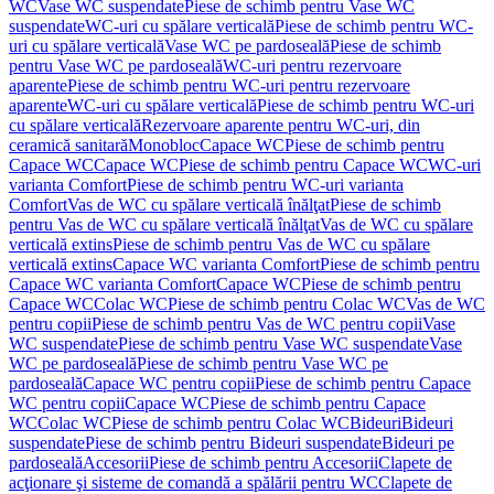
WC
Vase WC suspendate
Piese de schimb pentru Vase WC
suspendate
WC-uri cu spălare verticală
Piese de schimb pentru WC-
uri cu spălare verticală
Vase WC pe pardoseală
Piese de schimb
pentru Vase WC pe pardoseală
WC-uri pentru rezervoare
aparente
Piese de schimb pentru WC-uri pentru rezervoare
aparente
WC-uri cu spălare verticală
Piese de schimb pentru WC-uri
cu spălare verticală
Rezervoare aparente pentru WC-uri, din
ceramică sanitară
Monobloc
Capace WC
Piese de schimb pentru
Capace WC
Capace WC
Piese de schimb pentru Capace WC
WC-uri
varianta Comfort
Piese de schimb pentru WC-uri varianta
Comfort
Vas de WC cu spălare verticală înălţat
Piese de schimb
pentru Vas de WC cu spălare verticală înălţat
Vas de WC cu spălare
verticală extins
Piese de schimb pentru Vas de WC cu spălare
verticală extins
Capace WC varianta Comfort
Piese de schimb pentru
Capace WC varianta Comfort
Capace WC
Piese de schimb pentru
Capace WC
Colac WC
Piese de schimb pentru Colac WC
Vas de WC
pentru copii
Piese de schimb pentru Vas de WC pentru copii
Vase
WC suspendate
Piese de schimb pentru Vase WC suspendate
Vase
WC pe pardoseală
Piese de schimb pentru Vase WC pe
pardoseală
Capace WC pentru copii
Piese de schimb pentru Capace
WC pentru copii
Capace WC
Piese de schimb pentru Capace
WC
Colac WC
Piese de schimb pentru Colac WC
Bideuri
Bideuri
suspendate
Piese de schimb pentru Bideuri suspendate
Bideuri pe
pardoseală
Accesorii
Piese de schimb pentru Accesorii
Clapete de
acţionare şi sisteme de comandă a spălării pentru WC
Clapete de