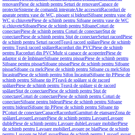
renovare
Piese de schimb pentru Seturi de renovare
Capace de
protecţie
Sisteme de comandă integrate
Alte accesorii
Racorduri de
aparate pentru vase de WC, pisoare şi bideuri
Sifoane pentru vase de
WC şi chiuvete
Piese de schimb pentru Sifoane pentru vase de WC
şi chiuvete
Sifoane
Piese de schimb pentru Sifoane
Coturi de
conectare
Piese de schimb pentru Coturi de conectare
Ştuţ de
conectare
Piese de schimb pentru Ştuţ de conectare
Seturi racord
Piese
de schimb pentru Seturi racord
Ţeavă racord spălare
Piese de schimb
pentru Ţeavă racord spălare
Racorduri din PVC
Piese de schimb
pentru Racorduri din PVC
Mufe şi capace de acoperire
Piese de
adaptor şi de îmbinare
Sifoane pentru pisoar
Piese de schimb pentru
Sifoane pentru pisoar
Sifoane pisoar
Piese de schimb pentru Sifoane
pisoar
Sifoane cu melc
Piese de schimb pentru Sifoane cu melc
Sifon
încastrat
Piese de schimb pentru Sifon încastrat
Sifoane tip P
Piese de
schimb pentru Sifoane tip P
Ţeavă de spălare şi de racord
spălare
Piese de schimb pentru Ţeavă de spălare şi de racord
spălare
Ştuţ de conectare
Piese de schimb pentru Ştuţ de
conectare
Coturi de conectare
Piese de schimb pentru Coturi de
conectare
Sifoane pentru bideuri
Piese de schimb pentru Sifoane
pentru bideuri
Sifoane tip P
Piese de schimb pentru Sifoane tip
P
Coturi de conectare
Capace
Racorduri
Garnituri de etanşare
Zona de
spălare
Lavoare
Lavoare
Piese de schimb pentru Lavoare
Lavoare
duble
Piese de schimb pentru Lavoare duble
Lavoare mobilier
Piese
de schimb pentru Lavoare mobilier
Lavoare pe blat
Piese de schimb
pentru Lavoare pe blat
Lavoar
Piese de schimb pentru Lavoar
Lavoar