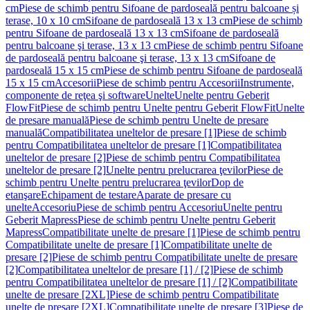
cm
Piese de schimb pentru Sifoane de pardoseală pentru balcoane și
terase, 10 x 10 cm
Sifoane de pardoseală 13 x 13 cm
Piese de schimb
pentru Sifoane de pardoseală 13 x 13 cm
Sifoane de pardoseală
pentru balcoane şi terase, 13 x 13 cm
Piese de schimb pentru Sifoane
de pardoseală pentru balcoane şi terase, 13 x 13 cm
Sifoane de
pardoseală 15 x 15 cm
Piese de schimb pentru Sifoane de pardoseală
15 x 15 cm
Accesorii
Piese de schimb pentru Accesorii
Instrumente,
componente de reţea şi software
Unelte
Unelte pentru Geberit
FlowFit
Piese de schimb pentru Unelte pentru Geberit FlowFit
Unelte
de presare manuală
Piese de schimb pentru Unelte de presare
manuală
Compatibilitatea uneltelor de presare [1]
Piese de schimb
pentru Compatibilitatea uneltelor de presare [1]
Compatibilitatea
uneltelor de presare [2]
Piese de schimb pentru Compatibilitatea
uneltelor de presare [2]
Unelte pentru prelucrarea ţevilor
Piese de
schimb pentru Unelte pentru prelucrarea ţevilor
Dop de
etanşare
Echipament de testare
Aparate de presare cu
unelte
Accesoriu
Piese de schimb pentru Accesoriu
Unelte pentru
Geberit Mapress
Piese de schimb pentru Unelte pentru Geberit
Mapress
Compatibilitate unelte de presare [1]
Piese de schimb pentru
Compatibilitate unelte de presare [1]
Compatibilitate unelte de
presare [2]
Piese de schimb pentru Compatibilitate unelte de presare
[2]
Compatibilitatea uneltelor de presare [1] / [2]
Piese de schimb
pentru Compatibilitatea uneltelor de presare [1] / [2]
Compatibilitate
unelte de presare [2XL]
Piese de schimb pentru Compatibilitate
unelte de presare [2XL]
Compatibilitate unelte de presare [3]
Piese de