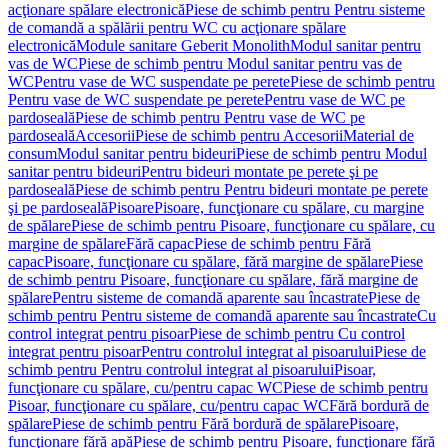
acţionare spălare electronică
Piese de schimb pentru Pentru sisteme
de comandă a spălării pentru WC cu acţionare spălare
electronică
Module sanitare Geberit Monolith
Modul sanitar pentru
vas de WC
Piese de schimb pentru Modul sanitar pentru vas de
WC
Pentru vase de WC suspendate pe perete
Piese de schimb pentru
Pentru vase de WC suspendate pe perete
Pentru vase de WC pe
pardoseală
Piese de schimb pentru Pentru vase de WC pe
pardoseală
Accesorii
Piese de schimb pentru Accesorii
Material de
consum
Modul sanitar pentru bideuri
Piese de schimb pentru Modul
sanitar pentru bideuri
Pentru bideuri montate pe perete şi pe
pardoseală
Piese de schimb pentru Pentru bideuri montate pe perete
şi pe pardoseală
Pisoare
Pisoare, funcţionare cu spălare, cu margine
de spălare
Piese de schimb pentru Pisoare, funcţionare cu spălare, cu
margine de spălare
Fără capac
Piese de schimb pentru Fără
capac
Pisoare, funcţionare cu spălare, fără margine de spălare
Piese
de schimb pentru Pisoare, funcţionare cu spălare, fără margine de
spălare
Pentru sisteme de comandă aparente sau încastrate
Piese de
schimb pentru Pentru sisteme de comandă aparente sau încastrate
Cu
control integrat pentru pisoar
Piese de schimb pentru Cu control
integrat pentru pisoar
Pentru controlul integrat al pisoarului
Piese de
schimb pentru Pentru controlul integrat al pisoarului
Pisoar,
funcţionare cu spălare, cu/pentru capac WC
Piese de schimb pentru
Pisoar, funcţionare cu spălare, cu/pentru capac WC
Fără bordură de
spălare
Piese de schimb pentru Fără bordură de spălare
Pisoare,
funcţionare fără apă
Piese de schimb pentru Pisoare, funcţionare fără