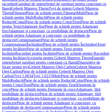
racorduri
Garnituri de sistem
Seturi de șuruburi pentru conexiuni cu
flanșă
Geberit Mapress Therm
Ţevi de sistem Geberit Mapress
Therm
Fitinguri
Piese de schimb pentru Fitinguri
Mufe
Piese de
schimb pentru Mufe
Reducţii
Piese de schimb pentru
Reducţii
Coturi
Piese de schimb pentru Coturi
Teuri
Piese de schimb
pentru Teuri
Adaptoare fixe
Piese de schimb pentru Adaptoare
fixe
Adaptoare şi conexiuni, cu posibilitate de desfacere
Piese de
schimb pentru Adaptoare şi conexiuni, cu posibilitate de
desfacere
Compensatoare
Piese de schimb pentru
Compensatoare
Închizători
Piese de schimb pentru Închizători
Teuri
pentru încălzire
Piese de schimb pentru Teuri pentru
încălzire
Racorduri pentru încălzire
Piese de schimb pentru Racorduri
pentru încălzire
Accesoriu pentru Geberit Mapress Therm
Etanşări
sistem
Seturi şuruburi pentru conexiuni cu flanşă
Dispozitive de
fixare pentru ţevi
Geberit Mapress Oţel-Carbon
Geberit Mapress
Oţel-Carbon
Piese de schimb pentru Geberit Mapress Oţel-
Carbon
Ţevi 1.0034
Ţevi 1.0215
Mufe
Piese de schimb pentru
Mufe
Reducţii
Piese de schimb pentru Reducţii
Coturi
Piese de schimb
pentru Coturi
Teuri
Piese de schimb pentru Teuri
Elemente în
cruce
Piese de schimb pentru Elemente în cruce
Adaptoare, fără
posibilitate de desfacere
Piese de schimb pentru Adaptoare, fără
posibilitate de desfacere
Adaptoare şi conexiuni, cu posibilitate de
desfacere
Piese de schimb pentru Adaptoare şi conexiuni, cu
posibilitate de desfacere
Compensatoare
Piese de schimb pentru
Compensatoare
Dispozitive de închidere
Piese de schimb pentru