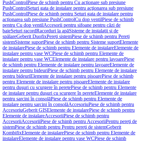
PushControl
Piese de schimb pentru Cu acţionare sub presiune
PushControl
Seturi gata de instalare pentru acţionarea sub presiune
PushControl
Piese de schimb pentru Seturi gata de instalare pentru
acţionarea sub presiune PushControl
Cu dop ventil
Piese de schimb
pentru Cu dop ventil
Accesorii pentru sifoane pentru căzi de
baie
Seturi racord
Racorduri la apă
Sisteme de instalaţii şi de
spălare
Geberit Duofix
Pereţi sistem
Piese de schimb pentru Pereţi
sistem
Sisteme suport
Piese de schimb pentru Sisteme suport
Elemente
de instalare
Piese de schimb pentru Elemente de instalare
Elemente de
instalare pentru vase WC
Piese de schimb pentru Elemente de
instalare pentru vase WC
Elemente de instalare pentru lavoare
Piese
de schimb pentru Elemente de instalare pentru lavoare
Elemente de
instalare pentru bideuri
Piese de schimb pentru Elemente de instalare
pentru bideuri
Elemente de instalare pentru pisoare
Piese de schimb
pentru Elemente de instalare pentru pisoare
Elemente de instalare
pentru duşuri cu scurgere în perete
Piese de schimb pentru Elemente
de instalare pentru duşuri cu scurgere în perete
Elemente de instalare
pentru sarcini în consolă
Piese de schimb pentru Elemente de
instalare pentru sarcini în consolă
Accesoriu
Piese de schimb pentru
Accesoriu
Geberit GIS
Elemente de instalare
Piese de schimb pentru
Elemente de instalare
Accesorii
Piese de schimb pentru
Accesorii
Accesorii
Piese de schimb pentru Accesorii
Pentru pereţi de
sistem
Piese de schimb pentru Pentru pereţi de sistem
Geberit
Kombifix
Elemente de instalare
Piese de schimb pentru Elemente de
instalare
Elemente de instalare pentru vase WC
Piese de schimb