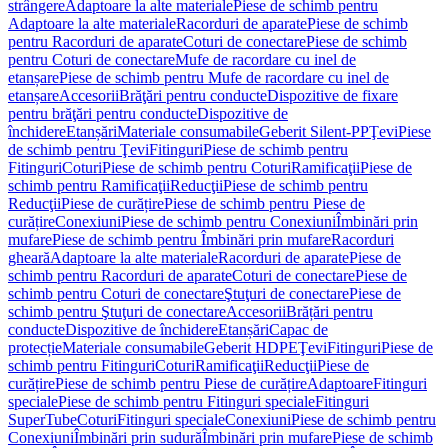
strângere
Adaptoare la alte materiale
Piese de schimb pentru
Adaptoare la alte materiale
Racorduri de aparate
Piese de schimb
pentru Racorduri de aparate
Coturi de conectare
Piese de schimb
pentru Coturi de conectare
Mufe de racordare cu inel de
etanșare
Piese de schimb pentru Mufe de racordare cu inel de
etanșare
Accesorii
Brăţări pentru conducte
Dispozitive de fixare
pentru brăţări pentru conducte
Dispozitive de
închidere
Etanșări
Materiale consumabile
Geberit Silent-PP
Ţevi
Piese
de schimb pentru Ţevi
Fitinguri
Piese de schimb pentru
Fitinguri
Coturi
Piese de schimb pentru Coturi
Ramificaţii
Piese de
schimb pentru Ramificaţii
Reducţii
Piese de schimb pentru
Reducţii
Piese de curățire
Piese de schimb pentru Piese de
curățire
Conexiuni
Piese de schimb pentru Conexiuni
Îmbinări prin
mufare
Piese de schimb pentru Îmbinări prin mufare
Racorduri
gheară
Adaptoare la alte materiale
Racorduri de aparate
Piese de
schimb pentru Racorduri de aparate
Coturi de conectare
Piese de
schimb pentru Coturi de conectare
Ştuţuri de conectare
Piese de
schimb pentru Ştuţuri de conectare
Accesorii
Brățări pentru
conducte
Dispozitive de închidere
Etanșări
Capac de
protecție
Materiale consumabile
Geberit HDPE
Ţevi
Fitinguri
Piese de
schimb pentru Fitinguri
Coturi
Ramificaţii
Reducţii
Piese de
curățire
Piese de schimb pentru Piese de curățire
Adaptoare
Fitinguri
speciale
Piese de schimb pentru Fitinguri speciale
Fitinguri
SuperTube
Coturi
Fitinguri speciale
Conexiuni
Piese de schimb pentru
Conexiuni
Îmbinări prin sudură
Îmbinări prin mufare
Piese de schimb