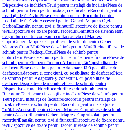
Dispozitive de închidere
Teuri pentru instalaţii de încălzire
Piese de
schimb pentru Teuri pentru instalaţii de încălzire
Racorduri pentru
instalaţii de încălzire
Piese de schimb pentru Racorduri pentru
instalaţii de încălzire
Accesorii pentru Geberit Mapress Oţel-
Carbon
Etanşări pentru ţevi şi fitinguri
Dispozitive de fixare pentru
ţevi
Dispozitive de fixare pentru racorduri
Garnituri de sistem
Seturi
de șuruburi pentru conexiuni cu flanșă
Geberit Mapress
Cupru
Geberit Mapress Cupru
Piese de schimb pentru Geberit
Mapress Cupru
Mufe
Piese de schimb pentru Mufe
Reducţii
Piese de
schimb pentru Reducţii
Coturi
Piese de schimb pentru
Coturi
Teuri
Piese de schimb pentru Teuri
Elemente în cruce
Piese de
schimb pentru Elemente în cruce
Adaptoare, fără posibilitate de
desfacere
Piese de schimb pentru Adaptoare, fără posibilitate de
desfacere
Adaptoare şi conexiuni, cu posibilitate de desfacere
Piese
de schimb pentru Adaptoare şi conexiuni, cu posibilitate de
desfacere
Dispozitive de închidere
Piese de schimb pentru
Dispozitive de închidere
Racorduri
Piese de schimb pentru
Racorduri
Teuri pentru instalaţii de încălzire
Piese de schimb pentru
Teuri pentru instalaţii de încălzire
Racorduri pentru instalaţii de
încălzire
Piese de schimb pentru Racorduri pentru instalaţii de
încălzire
Accesorii pentru Geberit Mapress Cupru
Piese de schimb
pentru Accesorii pentru Geberit Mapress Cupru
Izolaţii pentru
racorduri
Etanşări pentru ţevi şi fitinguri
Dispozitive de fixare pentru
ţevi
Dispozitive de fixare pentru racorduri
Piese de schimb pentru