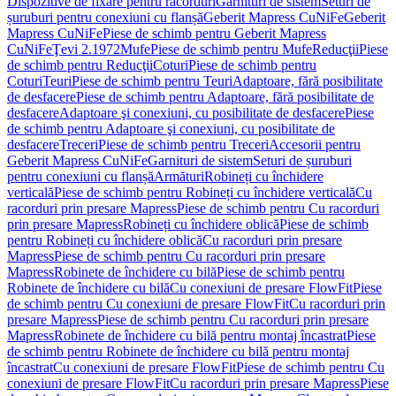
Dispozitive de fixare pentru racorduri
Garnituri de sistem
Seturi de
șuruburi pentru conexiuni cu flanșă
Geberit Mapress CuNiFe
Geberit
Mapress CuNiFe
Piese de schimb pentru Geberit Mapress
CuNiFe
Ţevi 2.1972
Mufe
Piese de schimb pentru Mufe
Reducţii
Piese
de schimb pentru Reducţii
Coturi
Piese de schimb pentru
Coturi
Teuri
Piese de schimb pentru Teuri
Adaptoare, fără posibilitate
de desfacere
Piese de schimb pentru Adaptoare, fără posibilitate de
desfacere
Adaptoare şi conexiuni, cu posibilitate de desfacere
Piese
de schimb pentru Adaptoare şi conexiuni, cu posibilitate de
desfacere
Treceri
Piese de schimb pentru Treceri
Accesorii pentru
Geberit Mapress CuNiFe
Garnituri de sistem
Seturi de șuruburi
pentru conexiuni cu flanșă
Armături
Robineți cu închidere
verticală
Piese de schimb pentru Robineți cu închidere verticală
Cu
racorduri prin presare Mapress
Piese de schimb pentru Cu racorduri
prin presare Mapress
Robineți cu închidere oblică
Piese de schimb
pentru Robineți cu închidere oblică
Cu racorduri prin presare
Mapress
Piese de schimb pentru Cu racorduri prin presare
Mapress
Robinete de închidere cu bilă
Piese de schimb pentru
Robinete de închidere cu bilă
Cu conexiuni de presare FlowFit
Piese
de schimb pentru Cu conexiuni de presare FlowFit
Cu racorduri prin
presare Mapress
Piese de schimb pentru Cu racorduri prin presare
Mapress
Robinete de închidere cu bilă pentru montaj încastrat
Piese
de schimb pentru Robinete de închidere cu bilă pentru montaj
încastrat
Cu conexiuni de presare FlowFit
Piese de schimb pentru Cu
conexiuni de presare FlowFit
Cu racorduri prin presare Mapress
Piese