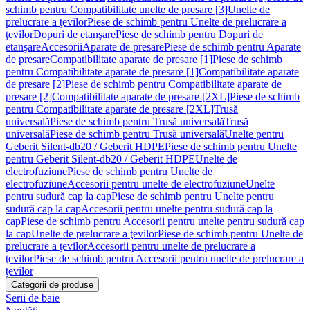
schimb pentru Compatibilitate unelte de presare [3]
Unelte de
prelucrare a ţevilor
Piese de schimb pentru Unelte de prelucrare a
ţevilor
Dopuri de etanşare
Piese de schimb pentru Dopuri de
etanşare
Accesorii
Aparate de presare
Piese de schimb pentru Aparate
de presare
Compatibilitate aparate de presare [1]
Piese de schimb
pentru Compatibilitate aparate de presare [1]
Compatibilitate aparate
de presare [2]
Piese de schimb pentru Compatibilitate aparate de
presare [2]
Compatibilitate aparate de presare [2XL]
Piese de schimb
pentru Compatibilitate aparate de presare [2XL]
Trusă
universală
Piese de schimb pentru Trusă universală
Trusă
universală
Piese de schimb pentru Trusă universală
Unelte pentru
Geberit Silent-db20 / Geberit HDPE
Piese de schimb pentru Unelte
pentru Geberit Silent-db20 / Geberit HDPE
Unelte de
electrofuziune
Piese de schimb pentru Unelte de
electrofuziune
Accesorii pentru unelte de electrofuziune
Unelte
pentru sudură cap la cap
Piese de schimb pentru Unelte pentru
sudură cap la cap
Accesorii pentru unelte pentru sudură cap la
cap
Piese de schimb pentru Accesorii pentru unelte pentru sudură cap
la cap
Unelte de prelucrare a ţevilor
Piese de schimb pentru Unelte de
prelucrare a ţevilor
Accesorii pentru unelte de prelucrare a
ţevilor
Piese de schimb pentru Accesorii pentru unelte de prelucrare a
ţevilor
Categorii de produse
Serii de baie