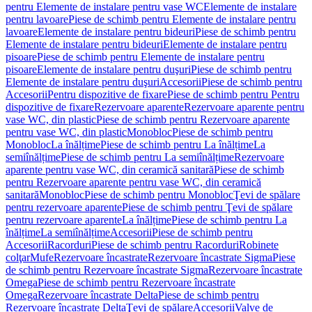
pentru Elemente de instalare pentru vase WC
Elemente de instalare
pentru lavoare
Piese de schimb pentru Elemente de instalare pentru
lavoare
Elemente de instalare pentru bideuri
Piese de schimb pentru
Elemente de instalare pentru bideuri
Elemente de instalare pentru
pisoare
Piese de schimb pentru Elemente de instalare pentru
pisoare
Elemente de instalare pentru duşuri
Piese de schimb pentru
Elemente de instalare pentru duşuri
Accesorii
Piese de schimb pentru
Accesorii
Pentru dispozitive de fixare
Piese de schimb pentru Pentru
dispozitive de fixare
Rezervoare aparente
Rezervoare aparente pentru
vase WC, din plastic
Piese de schimb pentru Rezervoare aparente
pentru vase WC, din plastic
Monobloc
Piese de schimb pentru
Monobloc
La înălțime
Piese de schimb pentru La înălțime
La
semiînălțime
Piese de schimb pentru La semiînălțime
Rezervoare
aparente pentru vase WC, din ceramică sanitară
Piese de schimb
pentru Rezervoare aparente pentru vase WC, din ceramică
sanitară
Monobloc
Piese de schimb pentru Monobloc
Ţevi de spălare
pentru rezervoare aparente
Piese de schimb pentru Ţevi de spălare
pentru rezervoare aparente
La înălțime
Piese de schimb pentru La
înălțime
La semiînălțime
Accesorii
Piese de schimb pentru
Accesorii
Racorduri
Piese de schimb pentru Racorduri
Robinete
colţar
Mufe
Rezervoare încastrate
Rezervoare încastrate Sigma
Piese
de schimb pentru Rezervoare încastrate Sigma
Rezervoare încastrate
Omega
Piese de schimb pentru Rezervoare încastrate
Omega
Rezervoare încastrate Delta
Piese de schimb pentru
Rezervoare încastrate Delta
Ţevi de spălare
Accesorii
Valve de