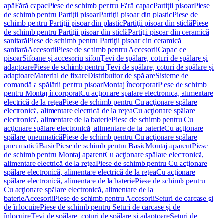
apă
Fără capac
Piese de schimb pentru Fără capac
Partiţii pisoar
Piese
de schimb pentru Partiţii pisoar
Partiţii pisoar din plastic
Piese de
schimb pentru Partiţii pisoar din plastic
Partiţii pisoar din sticlă
Piese
de schimb pentru Partiţii pisoar din sticlă
Partiţii pisoar din ceramică
sanitară
Piese de schimb pentru Partiţii pisoar din ceramică
sanitară
Accesorii
Piese de schimb pentru Accesorii
Capac de
pisoar
Sifoane şi accesoriu sifon
Ţevi de spălare, coturi de spălare şi
adaptoare
Piese de schimb pentru Ţevi de spălare, coturi de spălare şi
adaptoare
Material de fixare
Distribuitor de spălare
Sisteme de
comandă a spălării pentru pisoar
Montaj încorporat
Piese de schimb
pentru Montaj încorporat
Cu acţionare spălare electronică, alimentare
electrică de la reţea
Piese de schimb pentru Cu acţionare spălare
electronică, alimentare electrică de la reţea
Cu acţionare spălare
electronică, alimentare de la baterie
Piese de schimb pentru Cu
acţionare spălare electronică, alimentare de la baterie
Cu acţionare
spălare pneumatică
Piese de schimb pentru Cu acţionare spălare
pneumatică
Basic
Piese de schimb pentru Basic
Montaj aparent
Piese
de schimb pentru Montaj aparent
Cu acţionare spălare electronică,
alimentare electrică de la reţea
Piese de schimb pentru Cu acţionare
spălare electronică, alimentare electrică de la reţea
Cu acţionare
spălare electronică, alimentare de la baterie
Piese de schimb pentru
Cu acţionare spălare electronică, alimentare de la
baterie
Accesorii
Piese de schimb pentru Accesorii
Seturi de carcase şi
de înlocuire
Piese de schimb pentru Seturi de carcase şi de
înlocuire
Ţevi de spălare, coturi de spălare şi adaptoare
Seturi de