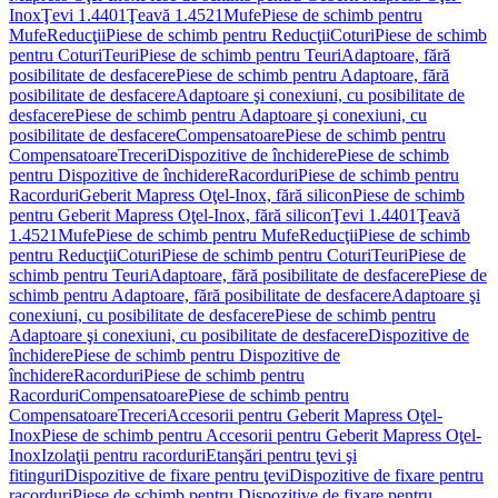
Inox
Ţevi 1.4401
Ţeavă 1.4521
Mufe
Piese de schimb pentru
Mufe
Reducţii
Piese de schimb pentru Reducţii
Coturi
Piese de schimb
pentru Coturi
Teuri
Piese de schimb pentru Teuri
Adaptoare, fără
posibilitate de desfacere
Piese de schimb pentru Adaptoare, fără
posibilitate de desfacere
Adaptoare şi conexiuni, cu posibilitate de
desfacere
Piese de schimb pentru Adaptoare şi conexiuni, cu
posibilitate de desfacere
Compensatoare
Piese de schimb pentru
Compensatoare
Treceri
Dispozitive de închidere
Piese de schimb
pentru Dispozitive de închidere
Racorduri
Piese de schimb pentru
Racorduri
Geberit Mapress Oţel-Inox, fără silicon
Piese de schimb
pentru Geberit Mapress Oţel-Inox, fără silicon
Ţevi 1.4401
Ţeavă
1.4521
Mufe
Piese de schimb pentru Mufe
Reducţii
Piese de schimb
pentru Reducţii
Coturi
Piese de schimb pentru Coturi
Teuri
Piese de
schimb pentru Teuri
Adaptoare, fără posibilitate de desfacere
Piese de
schimb pentru Adaptoare, fără posibilitate de desfacere
Adaptoare şi
conexiuni, cu posibilitate de desfacere
Piese de schimb pentru
Adaptoare şi conexiuni, cu posibilitate de desfacere
Dispozitive de
închidere
Piese de schimb pentru Dispozitive de
închidere
Racorduri
Piese de schimb pentru
Racorduri
Compensatoare
Piese de schimb pentru
Compensatoare
Treceri
Accesorii pentru Geberit Mapress Oţel-
Inox
Piese de schimb pentru Accesorii pentru Geberit Mapress Oţel-
Inox
Izolaţii pentru racorduri
Etanşări pentru ţevi şi
fitinguri
Dispozitive de fixare pentru ţevi
Dispozitive de fixare pentru
racorduri
Piese de schimb pentru Dispozitive de fixare pentru