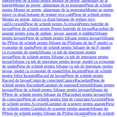
baterie
Piese de schimb pentru Montaj pe perete, alimentare de la
baterie
Montaj pe perete, alimentare de la generator
Piese de schimb
pentru Montaj pe perete, alimentare de la generator
Montaj pe perete,
mixer cu două butoane de reglare rece-cald
Piese de schimb pentru
Montaj pe perete, mixer cu două butoane de reglare rece-
cald
Accesorii
Piese de schimb pentru Accesorii
Pentru bateriile de
lavoar
Piese de schimb pentru Pentru bateriile de lavoar
Racorduri de
aparate pentru zona de spălare, lavoar, aparate şi spălător
Sifoane
pentru lavoare
Piese de schimb pentru Sifoane pentru lavoare
Sifoane
tip P
Piese de schimb pentru Sifoane tip P
Sifoane de tip P, model cu
economie de spaţiu
Piese de schimb pentru Sifoane de tip P, model
cu economie de spaţiu
Sifoane cu tub de imersiune pentru
lavoar
Piese de schimb pentru Sifoane cu tub de imersiune pentru
lavoar
Sifoane cu tub de imersiune pentru lavoar, model cu economie
de spaţiu
Piese de schimb pentru Sifoane cu tub de imersiune pentru
lavoar, model cu economie de spaţiu
Sifon încastrat
Piese de schimb
pentru Sifon încastrat
Racord de lavoar
Piese de schimb pentru
Racord de lavoar
Coturi de conectare
Capace
Racorduri
Piese de
schimb pentru Racorduri
Garnituri de etanşare
Extensii
Sifoane pentru
lavoare
Piese de schimb pentru Sifoane pentru lavoare
Sifoane tip
P
Piese de schimb pentru Sifoane tip P
Racorduri pentru lavoare
Ştuţ
de conectare
Piese de schimb pentru Ştuţ de conectare
Accesorii
Piese
de schimb pentru Accesorii
Garnituri de scurgere pentru aparate
Piese
de schimb pentru Garnituri de scurgere pentru aparate
Sifoane tip
P
Piese de schimb pentru Sifoane tip P
Sifon încastrat
Piese de schimb