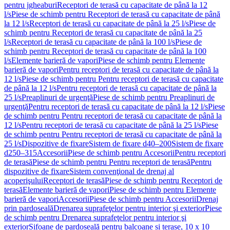
pentru jgheaburi
Receptori de terasă cu capacitate de până la 12
l/s
Piese de schimb pentru Receptori de terasă cu capacitate de până
la 12 l/s
Receptori de terasă cu capacitate de până la 25 l/s
Piese de
schimb pentru Receptori de terasă cu capacitate de până la 25
l/s
Receptori de terasă cu capacitate de până la 100 l/s
Piese de
schimb pentru Receptori de terasă cu capacitate de până la 100
l/s
Elemente barieră de vapori
Piese de schimb pentru Elemente
barieră de vapori
Pentru receptori de terasă cu capacitate de până la
12 l/s
Piese de schimb pentru Pentru receptori de terasă cu capacitate
de până la 12 l/s
Pentru receptori de terasă cu capacitate de până la
25 l/s
Preaplinuri de urgenţă
Piese de schimb pentru Preaplinuri de
urgenţă
Pentru receptori de terasă cu capacitate de până la 12 l/s
Piese
de schimb pentru Pentru receptori de terasă cu capacitate de până la
12 l/s
Pentru receptori de terasă cu capacitate de până la 25 l/s
Piese
de schimb pentru Pentru receptori de terasă cu capacitate de până la
25 l/s
Dispozitive de fixare
Sistem de fixare d40–200
Sistem de fixare
d250–315
Accesorii
Piese de schimb pentru Accesorii
Pentru receptori
de terasă
Piese de schimb pentru Pentru receptori de terasă
Pentru
dispozitive de fixare
Sistem convenţional de drenaj al
acoperişului
Receptori de terasă
Piese de schimb pentru Receptori de
terasă
Elemente barieră de vapori
Piese de schimb pentru Elemente
barieră de vapori
Accesorii
Piese de schimb pentru Accesorii
Drenaj
prin pardoseală
Drenarea suprafeţelor pentru interior şi exterior
Piese
de schimb pentru Drenarea suprafeţelor pentru interior şi
exterior
Sifoane de pardoseală pentru balcoane și terase, 10 x 10