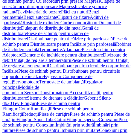
de schimb pentru Cu racorduri prin presare Mapress
Clapete de
sens
Cu racorduri prin presare Mapress
Încălzire și răcire
radiantă
Ţevi
Material de pozare
Plăci cu nuturi
Benzi
perimetrale
Benzi autocolante
Clipsuri de fixare
Aditivi de
pardoseală
Rosturi de extindere
Curbe conducătoare
Dulapuri de
distribuţie
Dulapuri de distribuţie din metal
Gamă de
distribuitoare
Piese de schimb pentru Gamă de
distribuitoare
Distribuitoare pentru încălzire prin pardoseală
Piese de
schimb pentru Distribuitoare pentru încălzire prin pardoseală
Robinet
de închidere cu bilă
Termometre
Adaptoare
Piese de schimb pentru
Adaptoare
Elemente de închidere pentru distribuitoare
Divizoare de
debit
Unităţi de reglare a temperaturii
Piese de schimb pentru Unităţi
de reglare a temperaturii
Distribuitoare pentru circuitele corpurilor de
încălzire
Piese de schimb pentru Distribuitoare pentru circuitele
corpurilor de încălzire
Bypassuri
Componente de
reglaj
Servomotoare
Termostate de ambianţă
Regulator
principal
Module de
comunicare
Senzori
Transformatoare
Accesorii
Izolaţii pentru
distribuitoare
Sisteme de drenare a clădirilor
Geberit Silent-
db20
Ţevi
Fitinguri
Piese de schimb pentru
Fitinguri
Coturi
Ramificaţii
Piese de schimb pentru
Ramificaţii
Reducţii
Piese de curățire
Piese de schimb pentru Piese de
curățire
Fitinguri SuperTube
Coturi
Fitinguri speciale
Conexiuni
Piese
de schimb pentru Conexiuni
Îmbinări prin sudură
Îmbinări prin
mufare
Piese de schimb pentru Îmbinări prin mufare
Conexiuni prin