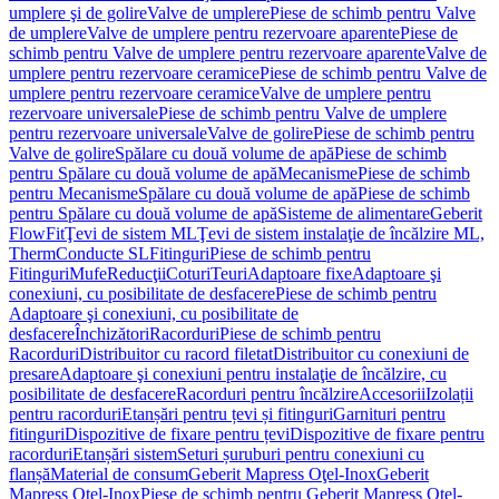
umplere şi de golire
Valve de umplere
Piese de schimb pentru Valve
de umplere
Valve de umplere pentru rezervoare aparente
Piese de
schimb pentru Valve de umplere pentru rezervoare aparente
Valve de
umplere pentru rezervoare ceramice
Piese de schimb pentru Valve de
umplere pentru rezervoare ceramice
Valve de umplere pentru
rezervoare universale
Piese de schimb pentru Valve de umplere
pentru rezervoare universale
Valve de golire
Piese de schimb pentru
Valve de golire
Spălare cu două volume de apă
Piese de schimb
pentru Spălare cu două volume de apă
Mecanisme
Piese de schimb
pentru Mecanisme
Spălare cu două volume de apă
Piese de schimb
pentru Spălare cu două volume de apă
Sisteme de alimentare
Geberit
FlowFit
Ţevi de sistem ML
Ţevi de sistem instalaţie de încălzire ML,
Therm
Conducte SL
Fitinguri
Piese de schimb pentru
Fitinguri
Mufe
Reducţii
Coturi
Teuri
Adaptoare fixe
Adaptoare şi
conexiuni, cu posibilitate de desfacere
Piese de schimb pentru
Adaptoare şi conexiuni, cu posibilitate de
desfacere
Închizători
Racorduri
Piese de schimb pentru
Racorduri
Distribuitor cu racord filetat
Distribuitor cu conexiuni de
presare
Adaptoare şi conexiuni pentru instalaţie de încălzire, cu
posibilitate de desfacere
Racorduri pentru încălzire
Accesorii
Izolații
pentru racorduri
Etanșări pentru țevi și fitinguri
Garnituri pentru
fitinguri
Dispozitive de fixare pentru țevi
Dispozitive de fixare pentru
racorduri
Etanșări sistem
Seturi șuruburi pentru conexiuni cu
flanșă
Material de consum
Geberit Mapress Oţel-Inox
Geberit
Mapress Oţel-Inox
Piese de schimb pentru Geberit Mapress Oţel-