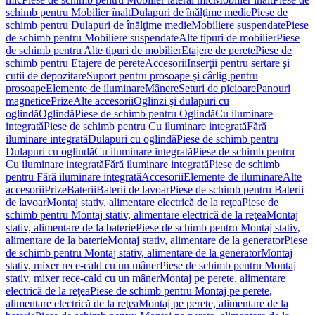
schimb pentru Mobilier înalt
Dulapuri de înălţime medie
Piese de
schimb pentru Dulapuri de înălţime medie
Mobiliere suspendate
Piese
de schimb pentru Mobiliere suspendate
Alte tipuri de mobilier
Piese
de schimb pentru Alte tipuri de mobilier
Etajere de perete
Piese de
schimb pentru Etajere de perete
Accesorii
Inserţii pentru sertare şi
cutii de depozitare
Suport pentru prosoape şi cârlig pentru
prosoape
Elemente de iluminare
Mânere
Seturi de picioare
Panouri
magnetice
Prize
Alte accesorii
Oglinzi şi dulapuri cu
oglindă
Oglindă
Piese de schimb pentru Oglindă
Cu iluminare
integrată
Piese de schimb pentru Cu iluminare integrată
Fără
iluminare integrată
Dulapuri cu oglindă
Piese de schimb pentru
Dulapuri cu oglindă
Cu iluminare integrată
Piese de schimb pentru
Cu iluminare integrată
Fără iluminare integrată
Piese de schimb
pentru Fără iluminare integrată
Accesorii
Elemente de iluminare
Alte
accesorii
Prize
Baterii
Baterii de lavoar
Piese de schimb pentru Baterii
de lavoar
Montaj stativ, alimentare electrică de la reţea
Piese de
schimb pentru Montaj stativ, alimentare electrică de la reţea
Montaj
stativ, alimentare de la baterie
Piese de schimb pentru Montaj stativ,
alimentare de la baterie
Montaj stativ, alimentare de la generator
Piese
de schimb pentru Montaj stativ, alimentare de la generator
Montaj
stativ, mixer rece-cald cu un mâner
Piese de schimb pentru Montaj
stativ, mixer rece-cald cu un mâner
Montaj pe perete, alimentare
electrică de la reţea
Piese de schimb pentru Montaj pe perete,
alimentare electrică de la reţea
Montaj pe perete, alimentare de la