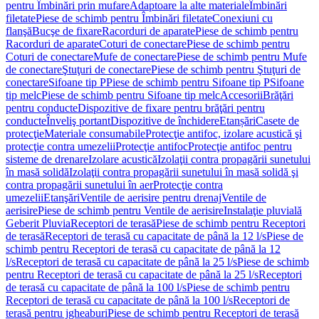
pentru Îmbinări prin mufare
Adaptoare la alte materiale
Îmbinări
filetate
Piese de schimb pentru Îmbinări filetate
Conexiuni cu
flanşă
Bucşe de fixare
Racorduri de aparate
Piese de schimb pentru
Racorduri de aparate
Coturi de conectare
Piese de schimb pentru
Coturi de conectare
Mufe de conectare
Piese de schimb pentru Mufe
de conectare
Ştuţuri de conectare
Piese de schimb pentru Ştuţuri de
conectare
Sifoane tip P
Piese de schimb pentru Sifoane tip P
Sifoane
tip melc
Piese de schimb pentru Sifoane tip melc
Accesorii
Brăţări
pentru conducte
Dispozitive de fixare pentru brăţări pentru
conducte
Înveliş portant
Dispozitive de închidere
Etanșări
Casete de
protecţie
Materiale consumabile
Protecţie antifoc, izolare acustică şi
protecţie contra umezelii
Protecţie antifoc
Protecţie antifoc pentru
sisteme de drenare
Izolare acustică
Izolaţii contra propagării sunetului
în masă solidă
Izolaţii contra propagării sunetului în masă solidă şi
contra propagării sunetului în aer
Protecţie contra
umezelii
Etanşări
Ventile de aerisire pentru drenaj
Ventile de
aerisire
Piese de schimb pentru Ventile de aerisire
Instalaţie pluvială
Geberit Pluvia
Receptori de terasă
Piese de schimb pentru Receptori
de terasă
Receptori de terasă cu capacitate de până la 12 l/s
Piese de
schimb pentru Receptori de terasă cu capacitate de până la 12
l/s
Receptori de terasă cu capacitate de până la 25 l/s
Piese de schimb
pentru Receptori de terasă cu capacitate de până la 25 l/s
Receptori
de terasă cu capacitate de până la 100 l/s
Piese de schimb pentru
Receptori de terasă cu capacitate de până la 100 l/s
Receptori de
terasă pentru jgheaburi
Piese de schimb pentru Receptori de terasă