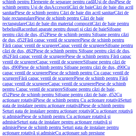
schimb pentru Elemente de separare pentru cadă
Uşi de duş
Piese de
schimb pentru Uşi de duş
Accesorii
Căzi de baie
Căzi de baie din acril
sanitar
Piese de schimb pentru Căzi de baie din acril sanitar
Căzi de
baie rectangulare
Piese de schimb pentru Căzi de baie
rectangulare
Căzi de baie din material compozit
Căzi de baie pentru
bebeluşi
Racorduri aparate pentru duşuri şi căzi de baie
Sifoane
pentru căzi de duş, d52
Piese de schimb pentru Sifoane pentru căzi
de duş, d52
Fără capac ventil de scurgere
Piese de schimb pentru
Fără capac ventil de scurgere
Capac ventil de scurgere
Sifoane pentru
căzi de duş, d62
Piese de schimb pentru Sifoane pentru căzi de duş,
d62
Fără capac ventil de scurgere
Piese de schimb pentru Fără capac
ventil de scurgere
Capac ventil de scurgere
Sifoane pentru căzi de
duş, d90
Piese de schimb pentru Sifoane pentru căzi de duş, d90
Cu
capac ventil de scurgere
Piese de schimb pentru Cu capac ventil de
scurgere
Fără capac ventil de scurgere
Piese de schimb pentru Fără
capac ventil de scurgere
Capac ventil de scurgere
Piese de schimb
pentru Capac ventil de scurgere
Sifoane pentru căzi de baie,
d52
Piese de schimb pentru Sifoane pentru căzi de baie, d52
Cu
acţionare rotativă
Piese de schimb pentru Cu acţionare rotativă
Seturi
gata de instalare pentru acţionare rotativă
Piese de schimb pentru
Seturi gata de instalare pentru acţionare rotativă
Cu acţionare rotativă
şi admisie
Piese de schimb pentru Cu acţionare rotativă şi
admisie
Seturi gata de instalare pentru acţionare rotativă şi
admisie
Piese de schimb pentru Seturi gata de instalare pentru
acţionare rotativă şi admisie
Cu acţionare sub presiune