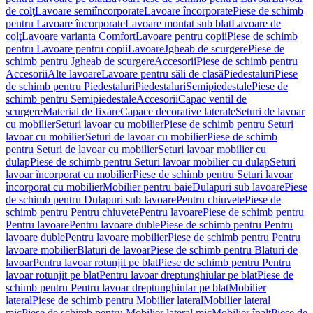
de colţ
Lavoare semiîncorporate
Lavoare încorporate
Piese de schimb
pentru Lavoare încorporate
Lavoare montat sub blat
Lavoare de
colţ
Lavoare varianta Comfort
Lavoare pentru copii
Piese de schimb
pentru Lavoare pentru copii
Lavoare
Jgheab de scurgere
Piese de
schimb pentru Jgheab de scurgere
Accesorii
Piese de schimb pentru
Accesorii
Alte lavoare
Lavoare pentru săli de clasă
Piedestaluri
Piese
de schimb pentru Piedestaluri
Piedestaluri
Semipiedestale
Piese de
schimb pentru Semipiedestale
Accesorii
Capac ventil de
scurgere
Material de fixare
Capace decorative laterale
Seturi de lavoar
cu mobilier
Seturi lavoar cu mobilier
Piese de schimb pentru Seturi
lavoar cu mobilier
Seturi de lavoar cu mobilier
Piese de schimb
pentru Seturi de lavoar cu mobilier
Seturi lavoar mobilier cu
dulap
Piese de schimb pentru Seturi lavoar mobilier cu dulap
Seturi
lavoar încorporat cu mobilier
Piese de schimb pentru Seturi lavoar
încorporat cu mobilier
Mobilier pentru baie
Dulapuri sub lavoare
Piese
de schimb pentru Dulapuri sub lavoare
Pentru chiuvete
Piese de
schimb pentru Pentru chiuvete
Pentru lavoare
Piese de schimb pentru
Pentru lavoare
Pentru lavoare duble
Piese de schimb pentru Pentru
lavoare duble
Pentru lavoare mobilier
Piese de schimb pentru Pentru
lavoare mobilier
Blaturi de lavoar
Piese de schimb pentru Blaturi de
lavoar
Pentru lavoar rotunjit pe blat
Piese de schimb pentru Pentru
lavoar rotunjit pe blat
Pentru lavoar dreptunghiular pe blat
Piese de
schimb pentru Pentru lavoar dreptunghiular pe blat
Mobilier
lateral
Piese de schimb pentru Mobilier lateral
Mobilier lateral
mic
Piese de schimb pentru Mobilier lateral mic
Mobilier înalt
Piese de