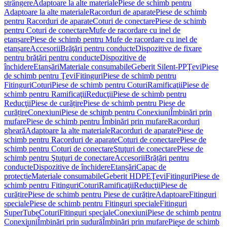
strângere
Adaptoare la alte materiale
Piese de schimb pentru
Adaptoare la alte materiale
Racorduri de aparate
Piese de schimb
pentru Racorduri de aparate
Coturi de conectare
Piese de schimb
pentru Coturi de conectare
Mufe de racordare cu inel de
etanșare
Piese de schimb pentru Mufe de racordare cu inel de
etanșare
Accesorii
Brăţări pentru conducte
Dispozitive de fixare
pentru brăţări pentru conducte
Dispozitive de
închidere
Etanșări
Materiale consumabile
Geberit Silent-PP
Ţevi
Piese
de schimb pentru Ţevi
Fitinguri
Piese de schimb pentru
Fitinguri
Coturi
Piese de schimb pentru Coturi
Ramificaţii
Piese de
schimb pentru Ramificaţii
Reducţii
Piese de schimb pentru
Reducţii
Piese de curățire
Piese de schimb pentru Piese de
curățire
Conexiuni
Piese de schimb pentru Conexiuni
Îmbinări prin
mufare
Piese de schimb pentru Îmbinări prin mufare
Racorduri
gheară
Adaptoare la alte materiale
Racorduri de aparate
Piese de
schimb pentru Racorduri de aparate
Coturi de conectare
Piese de
schimb pentru Coturi de conectare
Ştuţuri de conectare
Piese de
schimb pentru Ştuţuri de conectare
Accesorii
Brățări pentru
conducte
Dispozitive de închidere
Etanșări
Capac de
protecție
Materiale consumabile
Geberit HDPE
Ţevi
Fitinguri
Piese de
schimb pentru Fitinguri
Coturi
Ramificaţii
Reducţii
Piese de
curățire
Piese de schimb pentru Piese de curățire
Adaptoare
Fitinguri
speciale
Piese de schimb pentru Fitinguri speciale
Fitinguri
SuperTube
Coturi
Fitinguri speciale
Conexiuni
Piese de schimb pentru
Conexiuni
Îmbinări prin sudură
Îmbinări prin mufare
Piese de schimb