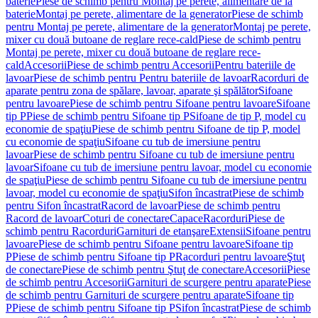
baterie
Piese de schimb pentru Montaj pe perete, alimentare de la
baterie
Montaj pe perete, alimentare de la generator
Piese de schimb
pentru Montaj pe perete, alimentare de la generator
Montaj pe perete,
mixer cu două butoane de reglare rece-cald
Piese de schimb pentru
Montaj pe perete, mixer cu două butoane de reglare rece-
cald
Accesorii
Piese de schimb pentru Accesorii
Pentru bateriile de
lavoar
Piese de schimb pentru Pentru bateriile de lavoar
Racorduri de
aparate pentru zona de spălare, lavoar, aparate şi spălător
Sifoane
pentru lavoare
Piese de schimb pentru Sifoane pentru lavoare
Sifoane
tip P
Piese de schimb pentru Sifoane tip P
Sifoane de tip P, model cu
economie de spaţiu
Piese de schimb pentru Sifoane de tip P, model
cu economie de spaţiu
Sifoane cu tub de imersiune pentru
lavoar
Piese de schimb pentru Sifoane cu tub de imersiune pentru
lavoar
Sifoane cu tub de imersiune pentru lavoar, model cu economie
de spaţiu
Piese de schimb pentru Sifoane cu tub de imersiune pentru
lavoar, model cu economie de spaţiu
Sifon încastrat
Piese de schimb
pentru Sifon încastrat
Racord de lavoar
Piese de schimb pentru
Racord de lavoar
Coturi de conectare
Capace
Racorduri
Piese de
schimb pentru Racorduri
Garnituri de etanşare
Extensii
Sifoane pentru
lavoare
Piese de schimb pentru Sifoane pentru lavoare
Sifoane tip
P
Piese de schimb pentru Sifoane tip P
Racorduri pentru lavoare
Ştuţ
de conectare
Piese de schimb pentru Ştuţ de conectare
Accesorii
Piese
de schimb pentru Accesorii
Garnituri de scurgere pentru aparate
Piese
de schimb pentru Garnituri de scurgere pentru aparate
Sifoane tip
P
Piese de schimb pentru Sifoane tip P
Sifon încastrat
Piese de schimb