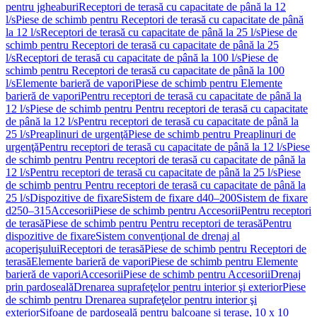
pentru jgheaburi
Receptori de terasă cu capacitate de până la 12
l/s
Piese de schimb pentru Receptori de terasă cu capacitate de până
la 12 l/s
Receptori de terasă cu capacitate de până la 25 l/s
Piese de
schimb pentru Receptori de terasă cu capacitate de până la 25
l/s
Receptori de terasă cu capacitate de până la 100 l/s
Piese de
schimb pentru Receptori de terasă cu capacitate de până la 100
l/s
Elemente barieră de vapori
Piese de schimb pentru Elemente
barieră de vapori
Pentru receptori de terasă cu capacitate de până la
12 l/s
Piese de schimb pentru Pentru receptori de terasă cu capacitate
de până la 12 l/s
Pentru receptori de terasă cu capacitate de până la
25 l/s
Preaplinuri de urgenţă
Piese de schimb pentru Preaplinuri de
urgenţă
Pentru receptori de terasă cu capacitate de până la 12 l/s
Piese
de schimb pentru Pentru receptori de terasă cu capacitate de până la
12 l/s
Pentru receptori de terasă cu capacitate de până la 25 l/s
Piese
de schimb pentru Pentru receptori de terasă cu capacitate de până la
25 l/s
Dispozitive de fixare
Sistem de fixare d40–200
Sistem de fixare
d250–315
Accesorii
Piese de schimb pentru Accesorii
Pentru receptori
de terasă
Piese de schimb pentru Pentru receptori de terasă
Pentru
dispozitive de fixare
Sistem convenţional de drenaj al
acoperişului
Receptori de terasă
Piese de schimb pentru Receptori de
terasă
Elemente barieră de vapori
Piese de schimb pentru Elemente
barieră de vapori
Accesorii
Piese de schimb pentru Accesorii
Drenaj
prin pardoseală
Drenarea suprafeţelor pentru interior şi exterior
Piese
de schimb pentru Drenarea suprafeţelor pentru interior şi
exterior
Sifoane de pardoseală pentru balcoane și terase, 10 x 10