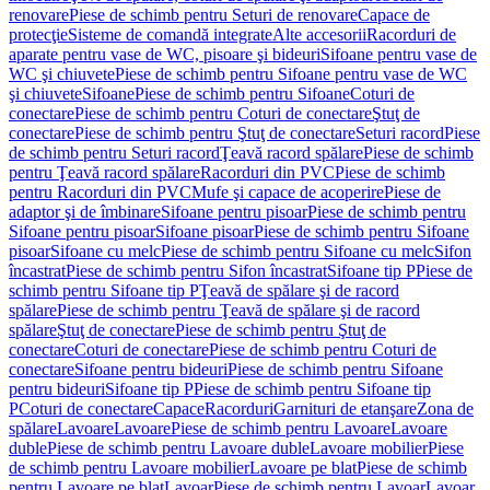
renovare
Piese de schimb pentru Seturi de renovare
Capace de
protecţie
Sisteme de comandă integrate
Alte accesorii
Racorduri de
aparate pentru vase de WC, pisoare şi bideuri
Sifoane pentru vase de
WC şi chiuvete
Piese de schimb pentru Sifoane pentru vase de WC
şi chiuvete
Sifoane
Piese de schimb pentru Sifoane
Coturi de
conectare
Piese de schimb pentru Coturi de conectare
Ştuţ de
conectare
Piese de schimb pentru Ştuţ de conectare
Seturi racord
Piese
de schimb pentru Seturi racord
Ţeavă racord spălare
Piese de schimb
pentru Ţeavă racord spălare
Racorduri din PVC
Piese de schimb
pentru Racorduri din PVC
Mufe şi capace de acoperire
Piese de
adaptor şi de îmbinare
Sifoane pentru pisoar
Piese de schimb pentru
Sifoane pentru pisoar
Sifoane pisoar
Piese de schimb pentru Sifoane
pisoar
Sifoane cu melc
Piese de schimb pentru Sifoane cu melc
Sifon
încastrat
Piese de schimb pentru Sifon încastrat
Sifoane tip P
Piese de
schimb pentru Sifoane tip P
Ţeavă de spălare şi de racord
spălare
Piese de schimb pentru Ţeavă de spălare şi de racord
spălare
Ştuţ de conectare
Piese de schimb pentru Ştuţ de
conectare
Coturi de conectare
Piese de schimb pentru Coturi de
conectare
Sifoane pentru bideuri
Piese de schimb pentru Sifoane
pentru bideuri
Sifoane tip P
Piese de schimb pentru Sifoane tip
P
Coturi de conectare
Capace
Racorduri
Garnituri de etanşare
Zona de
spălare
Lavoare
Lavoare
Piese de schimb pentru Lavoare
Lavoare
duble
Piese de schimb pentru Lavoare duble
Lavoare mobilier
Piese
de schimb pentru Lavoare mobilier
Lavoare pe blat
Piese de schimb
pentru Lavoare pe blat
Lavoar
Piese de schimb pentru Lavoar
Lavoar