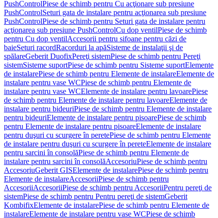
PushControl
Piese de schimb pentru Cu acţionare sub presiune
PushControl
Seturi gata de instalare pentru acţionarea sub presiune
PushControl
Piese de schimb pentru Seturi gata de instalare pentru
acţionarea sub presiune PushControl
Cu dop ventil
Piese de schimb
pentru Cu dop ventil
Accesorii pentru sifoane pentru căzi de
baie
Seturi racord
Racorduri la apă
Sisteme de instalaţii şi de
spălare
Geberit Duofix
Pereţi sistem
Piese de schimb pentru Pereţi
sistem
Sisteme suport
Piese de schimb pentru Sisteme suport
Elemente
de instalare
Piese de schimb pentru Elemente de instalare
Elemente de
instalare pentru vase WC
Piese de schimb pentru Elemente de
instalare pentru vase WC
Elemente de instalare pentru lavoare
Piese
de schimb pentru Elemente de instalare pentru lavoare
Elemente de
instalare pentru bideuri
Piese de schimb pentru Elemente de instalare
pentru bideuri
Elemente de instalare pentru pisoare
Piese de schimb
pentru Elemente de instalare pentru pisoare
Elemente de instalare
pentru duşuri cu scurgere în perete
Piese de schimb pentru Elemente
de instalare pentru duşuri cu scurgere în perete
Elemente de instalare
pentru sarcini în consolă
Piese de schimb pentru Elemente de
instalare pentru sarcini în consolă
Accesoriu
Piese de schimb pentru
Accesoriu
Geberit GIS
Elemente de instalare
Piese de schimb pentru
Elemente de instalare
Accesorii
Piese de schimb pentru
Accesorii
Accesorii
Piese de schimb pentru Accesorii
Pentru pereţi de
sistem
Piese de schimb pentru Pentru pereţi de sistem
Geberit
Kombifix
Elemente de instalare
Piese de schimb pentru Elemente de
instalare
Elemente de instalare pentru vase WC
Piese de schimb