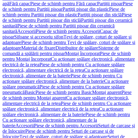
apă
Fără capac
Piese de schimb pentru Fără capac
Partiţii pisoar
Piese
de schimb pentru Partiţii pisoar
Partiţii pisoar din plastic
Piese de
schimb pentru Partiţii pisoar din plastic
Partiţii pisoar din sticlă
Piese
de schimb pentru Partiţii pisoar din sticlă
Partiţii pisoar din ceramică
sanitară
Piese de schimb pentru Partiţii pisoar din ceramică
sanitară
Accesorii
Piese de schimb pentru Accesorii
Capac de
pisoar
Sifoane şi accesoriu sifon
Ţevi de spălare, coturi de spălare şi
adaptoare
Piese de schimb pentru Ţevi de spălare, coturi de spălare şi
adaptoare
Material de fixare
Distribuitor de spălare
Sisteme de
comandă a spălării pentru pisoar
Montaj încorporat
Piese de schimb
pentru Montaj încorporat
Cu acţionare spălare electronică, alimentare
electrică de la reţea
Piese de schimb pentru Cu acţionare spălare
electronică, alimentare electrică de la reţea
Cu acţionare spălare
electronică, alimentare de la baterie
Piese de schimb pentru Cu
acţionare spălare electronică, alimentare de la baterie
Cu acţionare
spălare pneumatică
Piese de schimb pentru Cu acţionare spălare
pneumatică
Basic
Piese de schimb pentru Basic
Montaj aparent
Piese
de schimb pentru Montaj aparent
Cu acţionare spălare electronică,
alimentare electrică de la reţea
Piese de schimb pentru Cu acţionare
spălare electronică, alimentare electrică de la reţea
Cu acţionare
spălare electronică, alimentare de la baterie
Piese de schimb pentru
Cu acţionare spălare electronică, alimentare de la
baterie
Accesorii
Piese de schimb pentru Accesorii
Seturi de carcase şi
de înlocuire
Piese de schimb pentru Seturi de carcase şi de
înlocuire
Ţevi de spălare, coturi de spălare şi adaptoare
Seturi de