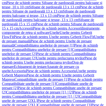
cm
Piese de schimb pentru Sifoane de pardoseală pentru balcoane și
terase, 10 x 10 cm
Sifoane de pardoseală 13 x 13 cm
Piese de schimb
pentru Sifoane de pardoseală 13 x 13 cm
Sifoane de pardoseală
pentru balcoane şi terase, 13 x 13 cm
Piese de schimb pentru Sifoane
de pardoseală pentru balcoane şi terase, 13 x 13 cm
Sifoane de
pardoseală 15 x 15 cm
Piese de schimb pentru Sifoane de pardoseală
15 x 15 cm
Accesorii
Piese de schimb pentru Accesorii
Instrumente,
componente de reţea şi software
Unelte
Unelte pentru Geberit
FlowFit
Piese de schimb pentru Unelte pentru Geberit FlowFit
Unelte
de presare manuală
Piese de schimb pentru Unelte de presare
manuală
Compatibilitatea uneltelor de presare [1]
Piese de schimb
pentru Compatibilitatea uneltelor de presare [1]
Compatibilitatea
uneltelor de presare [2]
Piese de schimb pentru Compatibilitatea
uneltelor de presare [2]
Unelte pentru prelucrarea ţevilor
Piese de
schimb pentru Unelte pentru prelucrarea ţevilor
Dop de
etanşare
Echipament de testare
Aparate de presare cu
unelte
Accesoriu
Piese de schimb pentru Accesoriu
Unelte pentru
Geberit Mapress
Piese de schimb pentru Unelte pentru Geberit
Mapress
Compatibilitate unelte de presare [1]
Piese de schimb pentru
Compatibilitate unelte de presare [1]
Compatibilitate unelte de
presare [2]
Piese de schimb pentru Compatibilitate unelte de presare
[2]
Compatibilitatea uneltelor de presare [1] / [2]
Piese de schimb
pentru Compatibilitatea uneltelor de presare [1] / [2]
Compatibilitate
unelte de presare [2XL]
Piese de schimb pentru Compatibilitate
unelte de presare [2XL]
Compatibilitate unelte de presare [3]
Piese de