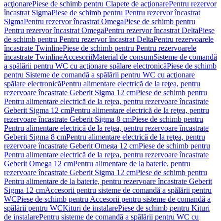
acţionare
Piese de schimb pentru Clapete de acţionare
Pentru rezervor
încastrat Sigma
Piese de schimb pentru Pentru rezervor încastrat
Sigma
Pentru rezervor încastrat Omega
Piese de schimb pentru
Pentru rezervor încastrat Omega
Pentru rezervor încastrat Delta
Piese
de schimb pentru Pentru rezervor încastrat Delta
Pentru rezervoarele
încastrate Twinline
Piese de schimb pentru Pentru rezervoarele
încastrate Twinline
Accesorii
Material de consum
Sisteme de comandă
a spălării pentru WC cu acţionare spălare electronică
Piese de schimb
pentru Sisteme de comandă a spălării pentru WC cu acţionare
spălare electronică
Pentru alimentare electrică de la reţea, pentru
rezervoare încastrate Geberit Sigma 12 cm
Piese de schimb pentru
Pentru alimentare electrică de la reţea, pentru rezervoare încastrate
Geberit Sigma 12 cm
Pentru alimentare electrică de la reţea, pentru
rezervoare încastrate Geberit Sigma 8 cm
Piese de schimb pentru
Pentru alimentare electrică de la reţea, pentru rezervoare încastrate
Geberit Sigma 8 cm
Pentru alimentare electrică de la reţea, pentru
rezervoare încastrate Geberit Omega 12 cm
Piese de schimb pentru
Pentru alimentare electrică de la reţea, pentru rezervoare încastrate
Geberit Omega 12 cm
Pentru alimentare de la baterie, pentru
rezervoare încastrate Geberit Sigma 12 cm
Piese de schimb pentru
Pentru alimentare de la baterie, pentru rezervoare încastrate Geberit
Sigma 12 cm
Accesorii pentru sisteme de comandă a spălării pentru
WC
Piese de schimb pentru Accesorii pentru sisteme de comandă a
spălării pentru WC
Kituri de instalare
Piese de schimb pentru Kituri
de instalare
Pentru sisteme de comandă a spălării pentru WC cu