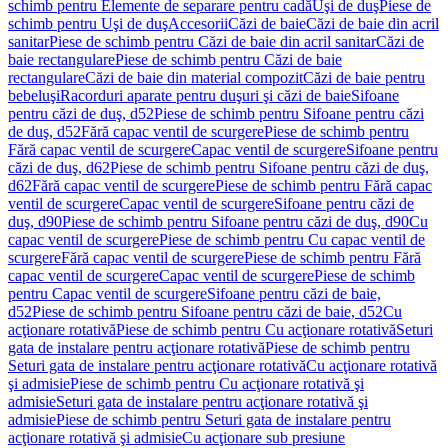
schimb pentru Elemente de separare pentru cadă
Uşi de duş
Piese de
schimb pentru Uşi de duş
Accesorii
Căzi de baie
Căzi de baie din acril
sanitar
Piese de schimb pentru Căzi de baie din acril sanitar
Căzi de
baie rectangulare
Piese de schimb pentru Căzi de baie
rectangulare
Căzi de baie din material compozit
Căzi de baie pentru
bebeluşi
Racorduri aparate pentru duşuri şi căzi de baie
Sifoane
pentru căzi de duş, d52
Piese de schimb pentru Sifoane pentru căzi
de duş, d52
Fără capac ventil de scurgere
Piese de schimb pentru
Fără capac ventil de scurgere
Capac ventil de scurgere
Sifoane pentru
căzi de duş, d62
Piese de schimb pentru Sifoane pentru căzi de duş,
d62
Fără capac ventil de scurgere
Piese de schimb pentru Fără capac
ventil de scurgere
Capac ventil de scurgere
Sifoane pentru căzi de
duş, d90
Piese de schimb pentru Sifoane pentru căzi de duş, d90
Cu
capac ventil de scurgere
Piese de schimb pentru Cu capac ventil de
scurgere
Fără capac ventil de scurgere
Piese de schimb pentru Fără
capac ventil de scurgere
Capac ventil de scurgere
Piese de schimb
pentru Capac ventil de scurgere
Sifoane pentru căzi de baie,
d52
Piese de schimb pentru Sifoane pentru căzi de baie, d52
Cu
acţionare rotativă
Piese de schimb pentru Cu acţionare rotativă
Seturi
gata de instalare pentru acţionare rotativă
Piese de schimb pentru
Seturi gata de instalare pentru acţionare rotativă
Cu acţionare rotativă
şi admisie
Piese de schimb pentru Cu acţionare rotativă şi
admisie
Seturi gata de instalare pentru acţionare rotativă şi
admisie
Piese de schimb pentru Seturi gata de instalare pentru
acţionare rotativă şi admisie
Cu acţionare sub presiune