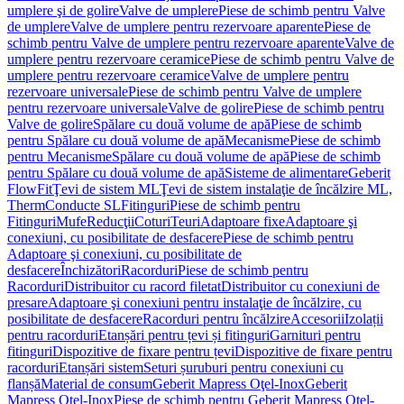
umplere şi de golire
Valve de umplere
Piese de schimb pentru Valve
de umplere
Valve de umplere pentru rezervoare aparente
Piese de
schimb pentru Valve de umplere pentru rezervoare aparente
Valve de
umplere pentru rezervoare ceramice
Piese de schimb pentru Valve de
umplere pentru rezervoare ceramice
Valve de umplere pentru
rezervoare universale
Piese de schimb pentru Valve de umplere
pentru rezervoare universale
Valve de golire
Piese de schimb pentru
Valve de golire
Spălare cu două volume de apă
Piese de schimb
pentru Spălare cu două volume de apă
Mecanisme
Piese de schimb
pentru Mecanisme
Spălare cu două volume de apă
Piese de schimb
pentru Spălare cu două volume de apă
Sisteme de alimentare
Geberit
FlowFit
Ţevi de sistem ML
Ţevi de sistem instalaţie de încălzire ML,
Therm
Conducte SL
Fitinguri
Piese de schimb pentru
Fitinguri
Mufe
Reducţii
Coturi
Teuri
Adaptoare fixe
Adaptoare şi
conexiuni, cu posibilitate de desfacere
Piese de schimb pentru
Adaptoare şi conexiuni, cu posibilitate de
desfacere
Închizători
Racorduri
Piese de schimb pentru
Racorduri
Distribuitor cu racord filetat
Distribuitor cu conexiuni de
presare
Adaptoare şi conexiuni pentru instalaţie de încălzire, cu
posibilitate de desfacere
Racorduri pentru încălzire
Accesorii
Izolații
pentru racorduri
Etanșări pentru țevi și fitinguri
Garnituri pentru
fitinguri
Dispozitive de fixare pentru țevi
Dispozitive de fixare pentru
racorduri
Etanșări sistem
Seturi șuruburi pentru conexiuni cu
flanșă
Material de consum
Geberit Mapress Oţel-Inox
Geberit
Mapress Oţel-Inox
Piese de schimb pentru Geberit Mapress Oţel-