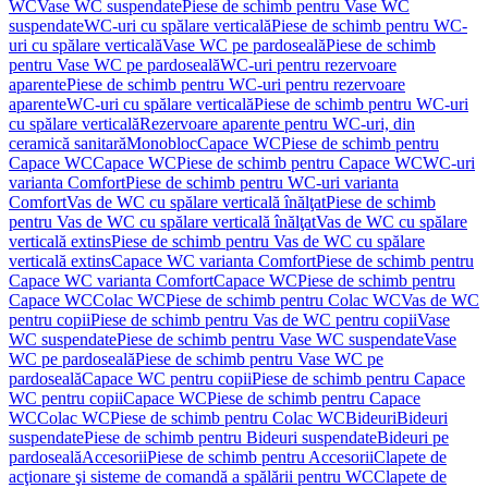
WC
Vase WC suspendate
Piese de schimb pentru Vase WC
suspendate
WC-uri cu spălare verticală
Piese de schimb pentru WC-
uri cu spălare verticală
Vase WC pe pardoseală
Piese de schimb
pentru Vase WC pe pardoseală
WC-uri pentru rezervoare
aparente
Piese de schimb pentru WC-uri pentru rezervoare
aparente
WC-uri cu spălare verticală
Piese de schimb pentru WC-uri
cu spălare verticală
Rezervoare aparente pentru WC-uri, din
ceramică sanitară
Monobloc
Capace WC
Piese de schimb pentru
Capace WC
Capace WC
Piese de schimb pentru Capace WC
WC-uri
varianta Comfort
Piese de schimb pentru WC-uri varianta
Comfort
Vas de WC cu spălare verticală înălţat
Piese de schimb
pentru Vas de WC cu spălare verticală înălţat
Vas de WC cu spălare
verticală extins
Piese de schimb pentru Vas de WC cu spălare
verticală extins
Capace WC varianta Comfort
Piese de schimb pentru
Capace WC varianta Comfort
Capace WC
Piese de schimb pentru
Capace WC
Colac WC
Piese de schimb pentru Colac WC
Vas de WC
pentru copii
Piese de schimb pentru Vas de WC pentru copii
Vase
WC suspendate
Piese de schimb pentru Vase WC suspendate
Vase
WC pe pardoseală
Piese de schimb pentru Vase WC pe
pardoseală
Capace WC pentru copii
Piese de schimb pentru Capace
WC pentru copii
Capace WC
Piese de schimb pentru Capace
WC
Colac WC
Piese de schimb pentru Colac WC
Bideuri
Bideuri
suspendate
Piese de schimb pentru Bideuri suspendate
Bideuri pe
pardoseală
Accesorii
Piese de schimb pentru Accesorii
Clapete de
acţionare şi sisteme de comandă a spălării pentru WC
Clapete de