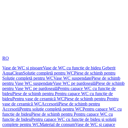
RO
Vase de WC şi pisoare
Vase de WC cu funcţie de bideu Geberit
AquaClean
Soluţie completă pentru WC
Piese de schimb pentru
Soluţie completă pentru WC
Vase WC suspendate
Piese de schimb
pentru Vase WC suspendate
Vase WC pe pardoseală
Piese de schimb
pentru Vase WC pe pardoseală
Pentru capace WC cu funcţie de
bideu
Piese de schimb pentru Pentru capace WC cu funcţie de
bideu
Pentru vase de ceramică WC
Piese de schimb pentru Pentru
vase de ceramică WC
Accesorii
Piese de schimb pentru
Accesorii
Pentru soluţie completă pentru WC
Pentru capace WC cu
funcţie de bideu
Piese de schimb pentru Pentru capace WC cu
funcţie de bideu
Pentru capace WC cu funcţie de bideu şi soluţii
complete pentru WC
Material de consum
Vase de WC şi capace