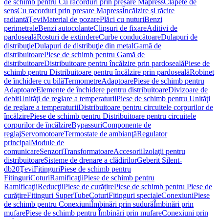
de schimb pentru Cu racorduri prin presare Mapress
Clapete de
sens
Cu racorduri prin presare Mapress
Încălzire și răcire
radiantă
Ţevi
Material de pozare
Plăci cu nuturi
Benzi
perimetrale
Benzi autocolante
Clipsuri de fixare
Aditivi de
pardoseală
Rosturi de extindere
Curbe conducătoare
Dulapuri de
distribuţie
Dulapuri de distribuţie din metal
Gamă de
distribuitoare
Piese de schimb pentru Gamă de
distribuitoare
Distribuitoare pentru încălzire prin pardoseală
Piese de
schimb pentru Distribuitoare pentru încălzire prin pardoseală
Robinet
de închidere cu bilă
Termometre
Adaptoare
Piese de schimb pentru
Adaptoare
Elemente de închidere pentru distribuitoare
Divizoare de
debit
Unităţi de reglare a temperaturii
Piese de schimb pentru Unităţi
de reglare a temperaturii
Distribuitoare pentru circuitele corpurilor de
încălzire
Piese de schimb pentru Distribuitoare pentru circuitele
corpurilor de încălzire
Bypassuri
Componente de
reglaj
Servomotoare
Termostate de ambianţă
Regulator
principal
Module de
comunicare
Senzori
Transformatoare
Accesorii
Izolaţii pentru
distribuitoare
Sisteme de drenare a clădirilor
Geberit Silent-
db20
Ţevi
Fitinguri
Piese de schimb pentru
Fitinguri
Coturi
Ramificaţii
Piese de schimb pentru
Ramificaţii
Reducţii
Piese de curățire
Piese de schimb pentru Piese de
curățire
Fitinguri SuperTube
Coturi
Fitinguri speciale
Conexiuni
Piese
de schimb pentru Conexiuni
Îmbinări prin sudură
Îmbinări prin
mufare
Piese de schimb pentru Îmbinări prin mufare
Conexiuni prin