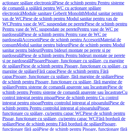
acţionare spălare electronică
Piese de schimb pentru Pentru sisteme
de comandă a spălării pentru WC cu acţionare spălare
electronică
Module sanitare Geberit Monolith
Modul sanitar pentru
vas de WC
Piese de schimb pentru Modul sanitar pentru vas de
WC
Pentru vase de WC suspendate pe perete
Piese de schimb pentru
Pentru vase de WC suspendate pe perete
Pentru vase de WC pe
pardoseală
Piese de schimb pentru Pentru vase de WC pe
pardoseală
Accesorii
Piese de schimb pentru Accesorii
Material de
consum
Modul sanitar pentru bideuri
Piese de schimb pentru Modul
sanitar pentru bideuri
Pentru bideuri montate pe perete şi pe
pardoseală
Piese de schimb pentru Pentru bideuri montate pe perete
şi pe pardoseală
Pisoare
Pisoare, funcţionare cu spălare, cu margine
de spălare
Piese de schimb pentru Pisoare, funcţionare cu spălare, cu
margine de spălare
Fără capac
Piese de schimb pentru Fără
capac
Pisoare, funcţionare cu spălare, fără margine de spălare
Piese
de schimb pentru Pisoare, funcţionare cu spălare, fără margine de
spălare
Pentru sisteme de comandă aparente sau încastrate
Piese de
schimb pentru Pentru sisteme de comandă aparente sau încastrate
Cu
control integrat pentru pisoar
Piese de schimb pentru Cu control
integrat pentru pisoar
Pentru controlul integrat al pisoarului
Piese de
schimb pentru Pentru controlul integrat al pisoarului
Pisoar,
funcţionare cu spălare, cu/pentru capac WC
Piese de schimb pentru
Pisoar, funcţionare cu spălare, cu/pentru capac WC
Fără bordură de
spălare
Piese de schimb pentru Fără bordură de spălare
Pisoare,
funcţionare fără apă
Piese de schimb pentru Pisoare, funcţionare fără