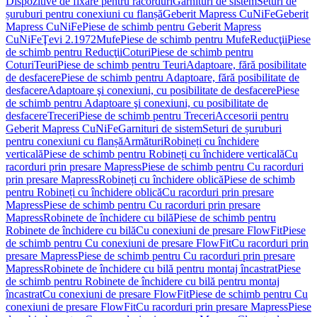
Dispozitive de fixare pentru racorduri
Garnituri de sistem
Seturi de
șuruburi pentru conexiuni cu flanșă
Geberit Mapress CuNiFe
Geberit
Mapress CuNiFe
Piese de schimb pentru Geberit Mapress
CuNiFe
Ţevi 2.1972
Mufe
Piese de schimb pentru Mufe
Reducţii
Piese
de schimb pentru Reducţii
Coturi
Piese de schimb pentru
Coturi
Teuri
Piese de schimb pentru Teuri
Adaptoare, fără posibilitate
de desfacere
Piese de schimb pentru Adaptoare, fără posibilitate de
desfacere
Adaptoare şi conexiuni, cu posibilitate de desfacere
Piese
de schimb pentru Adaptoare şi conexiuni, cu posibilitate de
desfacere
Treceri
Piese de schimb pentru Treceri
Accesorii pentru
Geberit Mapress CuNiFe
Garnituri de sistem
Seturi de șuruburi
pentru conexiuni cu flanșă
Armături
Robineți cu închidere
verticală
Piese de schimb pentru Robineți cu închidere verticală
Cu
racorduri prin presare Mapress
Piese de schimb pentru Cu racorduri
prin presare Mapress
Robineți cu închidere oblică
Piese de schimb
pentru Robineți cu închidere oblică
Cu racorduri prin presare
Mapress
Piese de schimb pentru Cu racorduri prin presare
Mapress
Robinete de închidere cu bilă
Piese de schimb pentru
Robinete de închidere cu bilă
Cu conexiuni de presare FlowFit
Piese
de schimb pentru Cu conexiuni de presare FlowFit
Cu racorduri prin
presare Mapress
Piese de schimb pentru Cu racorduri prin presare
Mapress
Robinete de închidere cu bilă pentru montaj încastrat
Piese
de schimb pentru Robinete de închidere cu bilă pentru montaj
încastrat
Cu conexiuni de presare FlowFit
Piese de schimb pentru Cu
conexiuni de presare FlowFit
Cu racorduri prin presare Mapress
Piese