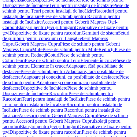
Dispozitive de închidere
Teuri pentru instalaţii de încălzire
Piese de
schimb pentru Teuri pentru instalaţii de încălzire
Racorduri pentru
instalaţii de încălzire
Piese de schimb pentru Racorduri pentru
instalaţii de încălzire
Accesorii pentru Geberit Mapress Oţel-
Carbon
Etanşări pentru ţevi şi fitinguri
Dispozitive de fixare pentru
ţevi
Dispozitive de fixare pentru racorduri
Garnituri de sistem
Seturi
de șuruburi pentru conexiuni cu flanșă
Geberit Mapress
Cupru
Geberit Mapress Cupru
Piese de schimb pentru Geberit
Mapress Cupru
Mufe
Piese de schimb pentru Mufe
Reducţii
Piese de
schimb pentru Reducţii
Coturi
Piese de schimb pentru
Coturi
Teuri
Piese de schimb pentru Teuri
Elemente în cruce
Piese de
schimb pentru Elemente în cruce
Adaptoare, fără posibilitate de
desfacere
Piese de schimb pentru Adaptoare, fără posibilitate de
desfacere
Adaptoare şi conexiuni, cu posibilitate de desfacere
Piese
de schimb pentru Adaptoare şi conexiuni, cu posibilitate de
desfacere
Dispozitive de închidere
Piese de schimb pentru
Dispozitive de închidere
Racorduri
Piese de schimb pentru
Racorduri
Teuri pentru instalaţii de încălzire
Piese de schimb pentru
Teuri pentru instalaţii de încălzire
Racorduri pentru instalaţii de
încălzire
Piese de schimb pentru Racorduri pentru instalaţii de
încălzire
Accesorii pentru Geberit Mapress Cupru
Piese de schimb
pentru Accesorii pentru Geberit Mapress Cupru
Izolaţii pentru
racorduri
Etanşări pentru ţevi şi fitinguri
Dispozitive de fixare pentru
ţevi
Dispozitive de fixare pentru racorduri
Piese de schimb pentru