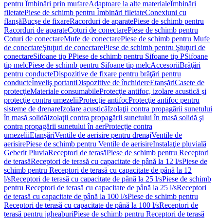
pentru Îmbinări prin mufare
Adaptoare la alte materiale
Îmbinări
filetate
Piese de schimb pentru Îmbinări filetate
Conexiuni cu
flanşă
Bucşe de fixare
Racorduri de aparate
Piese de schimb pentru
Racorduri de aparate
Coturi de conectare
Piese de schimb pentru
Coturi de conectare
Mufe de conectare
Piese de schimb pentru Mufe
de conectare
Ştuţuri de conectare
Piese de schimb pentru Ştuţuri de
conectare
Sifoane tip P
Piese de schimb pentru Sifoane tip P
Sifoane
tip melc
Piese de schimb pentru Sifoane tip melc
Accesorii
Brăţări
pentru conducte
Dispozitive de fixare pentru brăţări pentru
conducte
Înveliş portant
Dispozitive de închidere
Etanșări
Casete de
protecţie
Materiale consumabile
Protecţie antifoc, izolare acustică şi
protecţie contra umezelii
Protecţie antifoc
Protecţie antifoc pentru
sisteme de drenare
Izolare acustică
Izolaţii contra propagării sunetului
în masă solidă
Izolaţii contra propagării sunetului în masă solidă şi
contra propagării sunetului în aer
Protecţie contra
umezelii
Etanşări
Ventile de aerisire pentru drenaj
Ventile de
aerisire
Piese de schimb pentru Ventile de aerisire
Instalaţie pluvială
Geberit Pluvia
Receptori de terasă
Piese de schimb pentru Receptori
de terasă
Receptori de terasă cu capacitate de până la 12 l/s
Piese de
schimb pentru Receptori de terasă cu capacitate de până la 12
l/s
Receptori de terasă cu capacitate de până la 25 l/s
Piese de schimb
pentru Receptori de terasă cu capacitate de până la 25 l/s
Receptori
de terasă cu capacitate de până la 100 l/s
Piese de schimb pentru
Receptori de terasă cu capacitate de până la 100 l/s
Receptori de
terasă pentru jgheaburi
Piese de schimb pentru Receptori de terasă