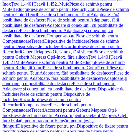
Inox
Ţevi 1.4401
Ţeavă 1.4521
Mufe
Piese de schimb pentru
Mufe
Reducţii
Piese de schimb pentru Reducţii
Coturi
Piese de schimb
pentru Coturi
Teuri
Piese de schimb pentru Teuri
Adaptoare, fără
posibilitate de desfacere
Piese de schimb pentru Adaptoare, fără
posibilitate de desfacere
Adaptoare şi conexiuni, cu posibilitate de
desfacere
Piese de schimb pentru Adaptoare şi conexiuni, cu
posibilitate de desfacere
Compensatoare
Piese de schimb pentru
Compensatoare
Treceri
Dispozitive de închidere
Piese de schimb
pentru Dispozitive de închidere
Racorduri
Piese de schimb pentru
Racorduri
Geberit Mapress Oţel-Inox, fără silicon
Piese de schimb
pentru Geberit Mapress Oţel-Inox, fără silicon
Ţevi 1.4401
Ţeavă
1.4521
Mufe
Piese de schimb pentru Mufe
Reducţii
Piese de schimb
pentru Reducţii
Coturi
Piese de schimb pentru Coturi
Teuri
Piese de
schimb pentru Teuri
Adaptoare, fără posibilitate de desfacere
Piese de
schimb pentru Adaptoare, fără posibilitate de desfacere
Adaptoare şi
conexiuni, cu posibilitate de desfacere
Piese de schimb pentru
Adaptoare şi conexiuni, cu posibilitate de desfacere
Dispozitive de
închidere
Piese de schimb pentru Dispozitive de
închidere
Racorduri
Piese de schimb pentru
Racorduri
Compensatoare
Piese de schimb pentru
Compensatoare
Treceri
Accesorii pentru Geberit Mapress Oţel-
Inox
Piese de schimb pentru Accesorii pentru Geberit Mapress Oţel-
Inox
Izolaţii pentru racorduri
Etanşări pentru ţevi şi
fitinguri
Dispozitive de fixare pentru ţevi
Dispozitive de fixare pentru
racorduri
Piese de schimb pentru Dispozitive de fixare pentru