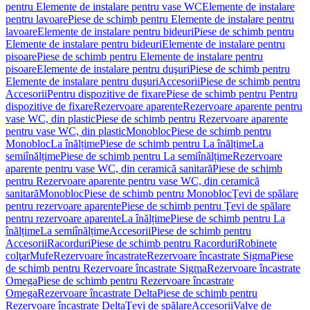
pentru Elemente de instalare pentru vase WC
Elemente de instalare
pentru lavoare
Piese de schimb pentru Elemente de instalare pentru
lavoare
Elemente de instalare pentru bideuri
Piese de schimb pentru
Elemente de instalare pentru bideuri
Elemente de instalare pentru
pisoare
Piese de schimb pentru Elemente de instalare pentru
pisoare
Elemente de instalare pentru duşuri
Piese de schimb pentru
Elemente de instalare pentru duşuri
Accesorii
Piese de schimb pentru
Accesorii
Pentru dispozitive de fixare
Piese de schimb pentru Pentru
dispozitive de fixare
Rezervoare aparente
Rezervoare aparente pentru
vase WC, din plastic
Piese de schimb pentru Rezervoare aparente
pentru vase WC, din plastic
Monobloc
Piese de schimb pentru
Monobloc
La înălțime
Piese de schimb pentru La înălțime
La
semiînălțime
Piese de schimb pentru La semiînălțime
Rezervoare
aparente pentru vase WC, din ceramică sanitară
Piese de schimb
pentru Rezervoare aparente pentru vase WC, din ceramică
sanitară
Monobloc
Piese de schimb pentru Monobloc
Ţevi de spălare
pentru rezervoare aparente
Piese de schimb pentru Ţevi de spălare
pentru rezervoare aparente
La înălțime
Piese de schimb pentru La
înălțime
La semiînălțime
Accesorii
Piese de schimb pentru
Accesorii
Racorduri
Piese de schimb pentru Racorduri
Robinete
colţar
Mufe
Rezervoare încastrate
Rezervoare încastrate Sigma
Piese
de schimb pentru Rezervoare încastrate Sigma
Rezervoare încastrate
Omega
Piese de schimb pentru Rezervoare încastrate
Omega
Rezervoare încastrate Delta
Piese de schimb pentru
Rezervoare încastrate Delta
Ţevi de spălare
Accesorii
Valve de