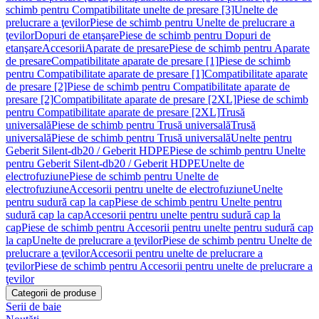
schimb pentru Compatibilitate unelte de presare [3]
Unelte de
prelucrare a ţevilor
Piese de schimb pentru Unelte de prelucrare a
ţevilor
Dopuri de etanşare
Piese de schimb pentru Dopuri de
etanşare
Accesorii
Aparate de presare
Piese de schimb pentru Aparate
de presare
Compatibilitate aparate de presare [1]
Piese de schimb
pentru Compatibilitate aparate de presare [1]
Compatibilitate aparate
de presare [2]
Piese de schimb pentru Compatibilitate aparate de
presare [2]
Compatibilitate aparate de presare [2XL]
Piese de schimb
pentru Compatibilitate aparate de presare [2XL]
Trusă
universală
Piese de schimb pentru Trusă universală
Trusă
universală
Piese de schimb pentru Trusă universală
Unelte pentru
Geberit Silent-db20 / Geberit HDPE
Piese de schimb pentru Unelte
pentru Geberit Silent-db20 / Geberit HDPE
Unelte de
electrofuziune
Piese de schimb pentru Unelte de
electrofuziune
Accesorii pentru unelte de electrofuziune
Unelte
pentru sudură cap la cap
Piese de schimb pentru Unelte pentru
sudură cap la cap
Accesorii pentru unelte pentru sudură cap la
cap
Piese de schimb pentru Accesorii pentru unelte pentru sudură cap
la cap
Unelte de prelucrare a ţevilor
Piese de schimb pentru Unelte de
prelucrare a ţevilor
Accesorii pentru unelte de prelucrare a
ţevilor
Piese de schimb pentru Accesorii pentru unelte de prelucrare a
ţevilor
Categorii de produse
Serii de baie