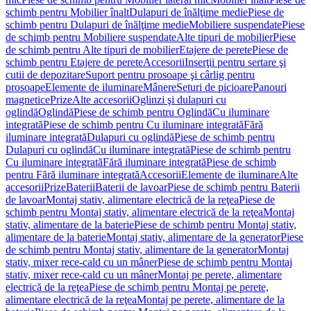
schimb pentru Mobilier înalt
Dulapuri de înălţime medie
Piese de
schimb pentru Dulapuri de înălţime medie
Mobiliere suspendate
Piese
de schimb pentru Mobiliere suspendate
Alte tipuri de mobilier
Piese
de schimb pentru Alte tipuri de mobilier
Etajere de perete
Piese de
schimb pentru Etajere de perete
Accesorii
Inserţii pentru sertare şi
cutii de depozitare
Suport pentru prosoape şi cârlig pentru
prosoape
Elemente de iluminare
Mânere
Seturi de picioare
Panouri
magnetice
Prize
Alte accesorii
Oglinzi şi dulapuri cu
oglindă
Oglindă
Piese de schimb pentru Oglindă
Cu iluminare
integrată
Piese de schimb pentru Cu iluminare integrată
Fără
iluminare integrată
Dulapuri cu oglindă
Piese de schimb pentru
Dulapuri cu oglindă
Cu iluminare integrată
Piese de schimb pentru
Cu iluminare integrată
Fără iluminare integrată
Piese de schimb
pentru Fără iluminare integrată
Accesorii
Elemente de iluminare
Alte
accesorii
Prize
Baterii
Baterii de lavoar
Piese de schimb pentru Baterii
de lavoar
Montaj stativ, alimentare electrică de la reţea
Piese de
schimb pentru Montaj stativ, alimentare electrică de la reţea
Montaj
stativ, alimentare de la baterie
Piese de schimb pentru Montaj stativ,
alimentare de la baterie
Montaj stativ, alimentare de la generator
Piese
de schimb pentru Montaj stativ, alimentare de la generator
Montaj
stativ, mixer rece-cald cu un mâner
Piese de schimb pentru Montaj
stativ, mixer rece-cald cu un mâner
Montaj pe perete, alimentare
electrică de la reţea
Piese de schimb pentru Montaj pe perete,
alimentare electrică de la reţea
Montaj pe perete, alimentare de la