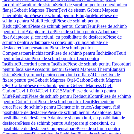
racorduri
Garnituri de sistem
Seturi de șuruburi pentru conexiuni cu
flanșă
Geberit Mapress Therm
Ţevi de sistem Geberit Mapress
Therm
Fitinguri
Piese de schimb pentru Fitinguri
Mufe
Piese de
schimb pentru Mufe
Reducţii
Piese de schimb pentru
Reducţii
Coturi
Piese de schimb pentru Coturi
Teuri
Piese de schimb
pentru Teuri
Adaptoare fixe
Piese de schimb pentru Adaptoare
fixe
Adaptoare şi conexiuni, cu posibilitate de desfacere
Piese de
schimb pentru Adaptoare şi conexiuni, cu posibilitate de
desfacere
Compensatoare
Piese de schimb pentru
Compensatoare
Închizători
Piese de schimb pentru Închizători
Teuri
pentru încălzire
Piese de schimb pentru Teuri pentru
încălzire
Racorduri pentru încălzire
Piese de schimb pentru Racorduri
pentru încălzire
Accesoriu pentru Geberit Mapress Therm
Etanşări
sistem
Seturi şuruburi pentru conexiuni cu flanşă
Dispozitive de
fixare pentru ţevi
Geberit Mapress Oţel-Carbon
Geberit Mapress
Oţel-Carbon
Piese de schimb pentru Geberit Mapress Oţel-
Carbon
Ţevi 1.0034
Ţevi 1.0215
Mufe
Piese de schimb pentru
Mufe
Reducţii
Piese de schimb pentru Reducţii
Coturi
Piese de schimb
pentru Coturi
Teuri
Piese de schimb pentru Teuri
Elemente în
cruce
Piese de schimb pentru Elemente în cruce
Adaptoare, fără
posibilitate de desfacere
Piese de schimb pentru Adaptoare, fără
posibilitate de desfacere
Adaptoare şi conexiuni, cu posibilitate de
desfacere
Piese de schimb pentru Adaptoare şi conexiuni, cu
posibilitate de desfacere
Compensatoare
Piese de schimb pentru
Compensatoare
Dispozitive de închidere
Piese de schimb pentru