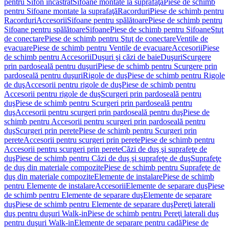
pentru Sifon încastrat
Sifoane montate la suprafaţă
Piese de schimb
pentru Sifoane montate la suprafaţă
Racorduri
Piese de schimb pentru
Racorduri
Accesorii
Sifoane pentru spălătoare
Piese de schimb pentru
Sifoane pentru spălătoare
Sifoane
Piese de schimb pentru Sifoane
Ştuţ
de conectare
Piese de schimb pentru Ştuţ de conectare
Ventile de
evacuare
Piese de schimb pentru Ventile de evacuare
Accesorii
Piese
de schimb pentru Accesorii
Duşuri şi căzi de baie
Duşuri
Scurgere
prin pardoseală pentru duşuri
Piese de schimb pentru Scurgere prin
pardoseală pentru duşuri
Rigole de duş
Piese de schimb pentru Rigole
de duş
Accesorii pentru rigole de duş
Piese de schimb pentru
Accesorii pentru rigole de duş
Scurgeri prin pardoseală pentru
duş
Piese de schimb pentru Scurgeri prin pardoseală pentru
duş
Accesorii pentru scurgeri prin pardoseală pentru duş
Piese de
schimb pentru Accesorii pentru scurgeri prin pardoseală pentru
duş
Scurgeri prin perete
Piese de schimb pentru Scurgeri prin
perete
Accesorii pentru scurgeri prin perete
Piese de schimb pentru
Accesorii pentru scurgeri prin perete
Căzi de duş şi suprafeţe de
duş
Piese de schimb pentru Căzi de duş şi suprafeţe de duş
Suprafeţe
de duş din materiale compozite
Piese de schimb pentru Suprafeţe de
duş din materiale compozite
Elemente de instalare
Piese de schimb
pentru Elemente de instalare
Accesorii
Elemente de separare duş
Piese
de schimb pentru Elemente de separare duş
Elemente de separare
duş
Piese de schimb pentru Elemente de separare duş
Pereţi laterali
duş pentru duşuri Walk-in
Piese de schimb pentru Pereţi laterali duş
pentru duşuri Walk-in
Elemente de separare pentru cadă
Piese de