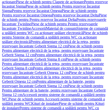
acţionare
Piese de schimb pentru Clapete de acţionare
Pentru rezervor
încastrat Sigma
Piese de schimb pentru Pentru rezervor încastrat
Sigma
Pentru rezervor încastrat Omega
Piese de schimb pentru
Pentru rezervor încastrat Omega
Pentru rezervor încastrat Delta
Piese
de schimb pentru Pentru rezervor încastrat Delta
Pentru rezervoarele
încastrate Twinline
Piese de schimb pentru Pentru rezervoarele
încastrate Twinline
Accesorii
Material de consum
Sisteme de comandă
a spălării pentru WC cu acţionare spălare electronică
Piese de schimb
pentru Sisteme de comandă a spălării pentru WC cu acţionare
spălare electronică
Pentru alimentare electrică de la reţea, pentru
rezervoare încastrate Geberit Sigma 12 cm
Piese de schimb pentru
Pentru alimentare electrică de la reţea, pentru rezervoare încastrate
Geberit Sigma 12 cm
Pentru alimentare electrică de la reţea, pentru
rezervoare încastrate Geberit Sigma 8 cm
Piese de schimb pentru
Pentru alimentare electrică de la reţea, pentru rezervoare încastrate
Geberit Sigma 8 cm
Pentru alimentare electrică de la reţea, pentru
rezervoare încastrate Geberit Omega 12 cm
Piese de schimb pentru
Pentru alimentare electrică de la reţea, pentru rezervoare încastrate
Geberit Omega 12 cm
Pentru alimentare de la baterie, pentru
rezervoare încastrate Geberit Sigma 12 cm
Piese de schimb pentru
Pentru alimentare de la baterie, pentru rezervoare încastrate Geberit
Sigma 12 cm
Accesorii pentru sisteme de comandă a spălării pentru
WC
Piese de schimb pentru Accesorii pentru sisteme de comandă a
spălării pentru WC
Kituri de instalare
Piese de schimb pentru Kituri
de instalare
Pentru sisteme de comandă a spălării pentru WC cu