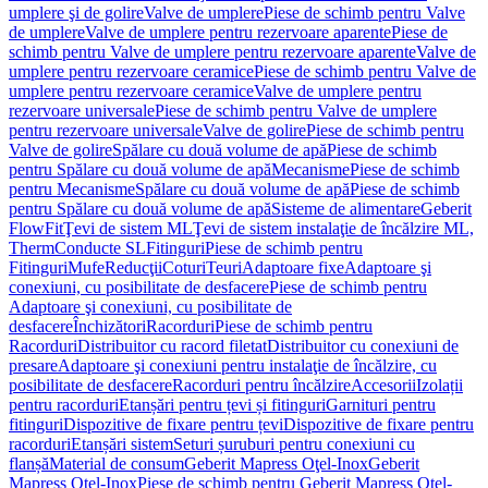
umplere şi de golire
Valve de umplere
Piese de schimb pentru Valve
de umplere
Valve de umplere pentru rezervoare aparente
Piese de
schimb pentru Valve de umplere pentru rezervoare aparente
Valve de
umplere pentru rezervoare ceramice
Piese de schimb pentru Valve de
umplere pentru rezervoare ceramice
Valve de umplere pentru
rezervoare universale
Piese de schimb pentru Valve de umplere
pentru rezervoare universale
Valve de golire
Piese de schimb pentru
Valve de golire
Spălare cu două volume de apă
Piese de schimb
pentru Spălare cu două volume de apă
Mecanisme
Piese de schimb
pentru Mecanisme
Spălare cu două volume de apă
Piese de schimb
pentru Spălare cu două volume de apă
Sisteme de alimentare
Geberit
FlowFit
Ţevi de sistem ML
Ţevi de sistem instalaţie de încălzire ML,
Therm
Conducte SL
Fitinguri
Piese de schimb pentru
Fitinguri
Mufe
Reducţii
Coturi
Teuri
Adaptoare fixe
Adaptoare şi
conexiuni, cu posibilitate de desfacere
Piese de schimb pentru
Adaptoare şi conexiuni, cu posibilitate de
desfacere
Închizători
Racorduri
Piese de schimb pentru
Racorduri
Distribuitor cu racord filetat
Distribuitor cu conexiuni de
presare
Adaptoare şi conexiuni pentru instalaţie de încălzire, cu
posibilitate de desfacere
Racorduri pentru încălzire
Accesorii
Izolații
pentru racorduri
Etanșări pentru țevi și fitinguri
Garnituri pentru
fitinguri
Dispozitive de fixare pentru țevi
Dispozitive de fixare pentru
racorduri
Etanșări sistem
Seturi șuruburi pentru conexiuni cu
flanșă
Material de consum
Geberit Mapress Oţel-Inox
Geberit
Mapress Oţel-Inox
Piese de schimb pentru Geberit Mapress Oţel-