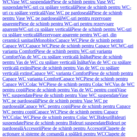
WC
Vase WC suspendate
Piese de schimb pentru Vase WC
suspendate
WC-uri cu spălare verticală
Piese de schimb pentru WC-
uri cu spălare verticală
Vase WC pe pardoseală
Piese de schimb
pentru Vase WC pe pardoseală
WC-uri pentru rezervoare
aparente
Piese de schimb pentru WC-uri pentru rezervoare
aparente
WC-uri cu spălare verticală
Piese de schimb pentru WC-uri
cu spălare verticală
Rezervoare aparente pentru WC-uri, din
ceramică sanitară
Monobloc
Capace WC
Piese de schimb pentru
Capace WC
Capace WC
Piese de schimb pentru Capace WC
WC-uri
varianta Comfort
Piese de schimb pentru WC-uri varianta
Comfort
Vas de WC cu spălare verticală înălţat
Piese de schimb
pentru Vas de WC cu spălare verticală înălţat
Vas de WC cu spălare
verticală extins
Piese de schimb pentru Vas de WC cu spălare
verticală extins
Capace WC varianta Comfort
Piese de schimb pentru
Capace WC varianta Comfort
Capace WC
Piese de schimb pentru
Capace WC
Colac WC
Piese de schimb pentru Colac WC
Vas de WC
pentru copii
Piese de schimb pentru Vas de WC pentru copii
Vase
WC suspendate
Piese de schimb pentru Vase WC suspendate
Vase
WC pe pardoseală
Piese de schimb pentru Vase WC pe
pardoseală
Capace WC pentru copii
Piese de schimb pentru Capace
WC pentru copii
Capace WC
Piese de schimb pentru Capace
WC
Colac WC
Piese de schimb pentru Colac WC
Bideuri
Bideuri
suspendate
Piese de schimb pentru Bideuri suspendate
Bideuri pe
pardoseală
Accesorii
Piese de schimb pentru Accesorii
Clapete de
acţionare şi sisteme de comandă a spălării pentru WC
Clapete de