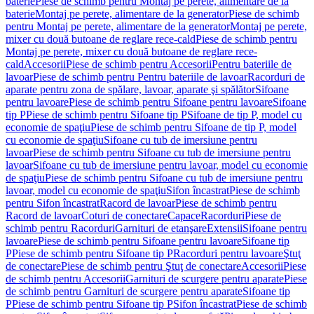
baterie
Piese de schimb pentru Montaj pe perete, alimentare de la
baterie
Montaj pe perete, alimentare de la generator
Piese de schimb
pentru Montaj pe perete, alimentare de la generator
Montaj pe perete,
mixer cu două butoane de reglare rece-cald
Piese de schimb pentru
Montaj pe perete, mixer cu două butoane de reglare rece-
cald
Accesorii
Piese de schimb pentru Accesorii
Pentru bateriile de
lavoar
Piese de schimb pentru Pentru bateriile de lavoar
Racorduri de
aparate pentru zona de spălare, lavoar, aparate şi spălător
Sifoane
pentru lavoare
Piese de schimb pentru Sifoane pentru lavoare
Sifoane
tip P
Piese de schimb pentru Sifoane tip P
Sifoane de tip P, model cu
economie de spaţiu
Piese de schimb pentru Sifoane de tip P, model
cu economie de spaţiu
Sifoane cu tub de imersiune pentru
lavoar
Piese de schimb pentru Sifoane cu tub de imersiune pentru
lavoar
Sifoane cu tub de imersiune pentru lavoar, model cu economie
de spaţiu
Piese de schimb pentru Sifoane cu tub de imersiune pentru
lavoar, model cu economie de spaţiu
Sifon încastrat
Piese de schimb
pentru Sifon încastrat
Racord de lavoar
Piese de schimb pentru
Racord de lavoar
Coturi de conectare
Capace
Racorduri
Piese de
schimb pentru Racorduri
Garnituri de etanşare
Extensii
Sifoane pentru
lavoare
Piese de schimb pentru Sifoane pentru lavoare
Sifoane tip
P
Piese de schimb pentru Sifoane tip P
Racorduri pentru lavoare
Ştuţ
de conectare
Piese de schimb pentru Ştuţ de conectare
Accesorii
Piese
de schimb pentru Accesorii
Garnituri de scurgere pentru aparate
Piese
de schimb pentru Garnituri de scurgere pentru aparate
Sifoane tip
P
Piese de schimb pentru Sifoane tip P
Sifon încastrat
Piese de schimb