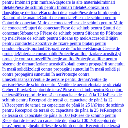
pentru Îmbinări prin mufare
Adaptoare la alte materiale
Îmbinări
filetate
Piese de schimb pentru Îmbinări filetate
Conexiuni cu
flanşă
Bucşe de fixare
Racorduri de aparate
Piese de schimb pentru
Racorduri de aparate
Coturi de conectare
Piese de schimb pentru
Coturi de conectare
Mufe de conectare
Piese de schimb pentru Mufe
de conectare
Ştuţuri de conectare
Piese de schimb pentru Ştuţuri de
conectare
Sifoane tip P
Piese de schimb pentru Sifoane tip P
Sifoane
tip melc
Piese de schimb pentru Sifoane tip melc
Accesorii
Brăţări
pentru conducte
Dispozitive de fixare pentru brăţări pentru
conducte
Înveliş portant
Dispozitive de închidere
Etanșări
Casete de
protecţie
Materiale consumabile
Protecţie antifoc, izolare acustică şi
protecţie contra umezelii
Protecţie antifoc
Protecţie antifoc pentru
sisteme de drenare
Izolare acustică
Izolaţii contra propagării sunetului
în masă solidă
Izolaţii contra propagării sunetului în masă solidă şi
contra propagării sunetului în aer
Protecţie contra
umezelii
Etanşări
Ventile de aerisire pentru drenaj
Ventile de
aerisire
Piese de schimb pentru Ventile de aerisire
Instalaţie pluvială
Geberit Pluvia
Receptori de terasă
Piese de schimb pentru Receptori
de terasă
Receptori de terasă cu capacitate de până la 12 l/s
Piese de
schimb pentru Receptori de terasă cu capacitate de până la 12
l/s
Receptori de terasă cu capacitate de până la 25 l/s
Piese de schimb
pentru Receptori de terasă cu capacitate de până la 25 l/s
Receptori
de terasă cu capacitate de până la 100 l/s
Piese de schimb pentru
Receptori de terasă cu capacitate de până la 100 l/s
Receptori de
terasă pentru jgheaburi
Piese de schimb pentru Receptori de terasă