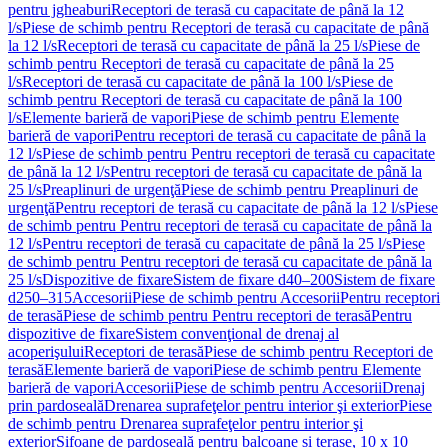
pentru jgheaburi
Receptori de terasă cu capacitate de până la 12
l/s
Piese de schimb pentru Receptori de terasă cu capacitate de până
la 12 l/s
Receptori de terasă cu capacitate de până la 25 l/s
Piese de
schimb pentru Receptori de terasă cu capacitate de până la 25
l/s
Receptori de terasă cu capacitate de până la 100 l/s
Piese de
schimb pentru Receptori de terasă cu capacitate de până la 100
l/s
Elemente barieră de vapori
Piese de schimb pentru Elemente
barieră de vapori
Pentru receptori de terasă cu capacitate de până la
12 l/s
Piese de schimb pentru Pentru receptori de terasă cu capacitate
de până la 12 l/s
Pentru receptori de terasă cu capacitate de până la
25 l/s
Preaplinuri de urgenţă
Piese de schimb pentru Preaplinuri de
urgenţă
Pentru receptori de terasă cu capacitate de până la 12 l/s
Piese
de schimb pentru Pentru receptori de terasă cu capacitate de până la
12 l/s
Pentru receptori de terasă cu capacitate de până la 25 l/s
Piese
de schimb pentru Pentru receptori de terasă cu capacitate de până la
25 l/s
Dispozitive de fixare
Sistem de fixare d40–200
Sistem de fixare
d250–315
Accesorii
Piese de schimb pentru Accesorii
Pentru receptori
de terasă
Piese de schimb pentru Pentru receptori de terasă
Pentru
dispozitive de fixare
Sistem convenţional de drenaj al
acoperişului
Receptori de terasă
Piese de schimb pentru Receptori de
terasă
Elemente barieră de vapori
Piese de schimb pentru Elemente
barieră de vapori
Accesorii
Piese de schimb pentru Accesorii
Drenaj
prin pardoseală
Drenarea suprafeţelor pentru interior şi exterior
Piese
de schimb pentru Drenarea suprafeţelor pentru interior şi
exterior
Sifoane de pardoseală pentru balcoane și terase, 10 x 10