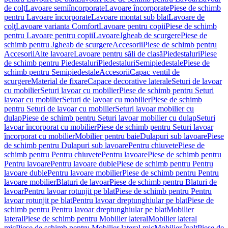
de colţ
Lavoare semiîncorporate
Lavoare încorporate
Piese de schimb
pentru Lavoare încorporate
Lavoare montat sub blat
Lavoare de
colţ
Lavoare varianta Comfort
Lavoare pentru copii
Piese de schimb
pentru Lavoare pentru copii
Lavoare
Jgheab de scurgere
Piese de
schimb pentru Jgheab de scurgere
Accesorii
Piese de schimb pentru
Accesorii
Alte lavoare
Lavoare pentru săli de clasă
Piedestaluri
Piese
de schimb pentru Piedestaluri
Piedestaluri
Semipiedestale
Piese de
schimb pentru Semipiedestale
Accesorii
Capac ventil de
scurgere
Material de fixare
Capace decorative laterale
Seturi de lavoar
cu mobilier
Seturi lavoar cu mobilier
Piese de schimb pentru Seturi
lavoar cu mobilier
Seturi de lavoar cu mobilier
Piese de schimb
pentru Seturi de lavoar cu mobilier
Seturi lavoar mobilier cu
dulap
Piese de schimb pentru Seturi lavoar mobilier cu dulap
Seturi
lavoar încorporat cu mobilier
Piese de schimb pentru Seturi lavoar
încorporat cu mobilier
Mobilier pentru baie
Dulapuri sub lavoare
Piese
de schimb pentru Dulapuri sub lavoare
Pentru chiuvete
Piese de
schimb pentru Pentru chiuvete
Pentru lavoare
Piese de schimb pentru
Pentru lavoare
Pentru lavoare duble
Piese de schimb pentru Pentru
lavoare duble
Pentru lavoare mobilier
Piese de schimb pentru Pentru
lavoare mobilier
Blaturi de lavoar
Piese de schimb pentru Blaturi de
lavoar
Pentru lavoar rotunjit pe blat
Piese de schimb pentru Pentru
lavoar rotunjit pe blat
Pentru lavoar dreptunghiular pe blat
Piese de
schimb pentru Pentru lavoar dreptunghiular pe blat
Mobilier
lateral
Piese de schimb pentru Mobilier lateral
Mobilier lateral
mic
Piese de schimb pentru Mobilier lateral mic
Mobilier înalt
Piese de