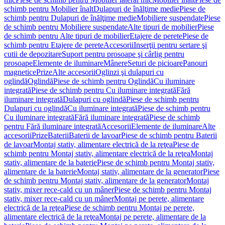
schimb pentru Mobilier înalt
Dulapuri de înălţime medie
Piese de
schimb pentru Dulapuri de înălţime medie
Mobiliere suspendate
Piese
de schimb pentru Mobiliere suspendate
Alte tipuri de mobilier
Piese
de schimb pentru Alte tipuri de mobilier
Etajere de perete
Piese de
schimb pentru Etajere de perete
Accesorii
Inserţii pentru sertare şi
cutii de depozitare
Suport pentru prosoape şi cârlig pentru
prosoape
Elemente de iluminare
Mânere
Seturi de picioare
Panouri
magnetice
Prize
Alte accesorii
Oglinzi şi dulapuri cu
oglindă
Oglindă
Piese de schimb pentru Oglindă
Cu iluminare
integrată
Piese de schimb pentru Cu iluminare integrată
Fără
iluminare integrată
Dulapuri cu oglindă
Piese de schimb pentru
Dulapuri cu oglindă
Cu iluminare integrată
Piese de schimb pentru
Cu iluminare integrată
Fără iluminare integrată
Piese de schimb
pentru Fără iluminare integrată
Accesorii
Elemente de iluminare
Alte
accesorii
Prize
Baterii
Baterii de lavoar
Piese de schimb pentru Baterii
de lavoar
Montaj stativ, alimentare electrică de la reţea
Piese de
schimb pentru Montaj stativ, alimentare electrică de la reţea
Montaj
stativ, alimentare de la baterie
Piese de schimb pentru Montaj stativ,
alimentare de la baterie
Montaj stativ, alimentare de la generator
Piese
de schimb pentru Montaj stativ, alimentare de la generator
Montaj
stativ, mixer rece-cald cu un mâner
Piese de schimb pentru Montaj
stativ, mixer rece-cald cu un mâner
Montaj pe perete, alimentare
electrică de la reţea
Piese de schimb pentru Montaj pe perete,
alimentare electrică de la reţea
Montaj pe perete, alimentare de la