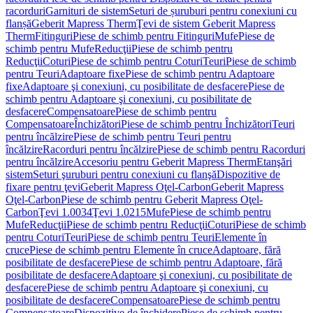
racorduri
Garnituri de sistem
Seturi de șuruburi pentru conexiuni cu
flanșă
Geberit Mapress Therm
Ţevi de sistem Geberit Mapress
Therm
Fitinguri
Piese de schimb pentru Fitinguri
Mufe
Piese de
schimb pentru Mufe
Reducţii
Piese de schimb pentru
Reducţii
Coturi
Piese de schimb pentru Coturi
Teuri
Piese de schimb
pentru Teuri
Adaptoare fixe
Piese de schimb pentru Adaptoare
fixe
Adaptoare şi conexiuni, cu posibilitate de desfacere
Piese de
schimb pentru Adaptoare şi conexiuni, cu posibilitate de
desfacere
Compensatoare
Piese de schimb pentru
Compensatoare
Închizători
Piese de schimb pentru Închizători
Teuri
pentru încălzire
Piese de schimb pentru Teuri pentru
încălzire
Racorduri pentru încălzire
Piese de schimb pentru Racorduri
pentru încălzire
Accesoriu pentru Geberit Mapress Therm
Etanşări
sistem
Seturi şuruburi pentru conexiuni cu flanşă
Dispozitive de
fixare pentru ţevi
Geberit Mapress Oţel-Carbon
Geberit Mapress
Oţel-Carbon
Piese de schimb pentru Geberit Mapress Oţel-
Carbon
Ţevi 1.0034
Ţevi 1.0215
Mufe
Piese de schimb pentru
Mufe
Reducţii
Piese de schimb pentru Reducţii
Coturi
Piese de schimb
pentru Coturi
Teuri
Piese de schimb pentru Teuri
Elemente în
cruce
Piese de schimb pentru Elemente în cruce
Adaptoare, fără
posibilitate de desfacere
Piese de schimb pentru Adaptoare, fără
posibilitate de desfacere
Adaptoare şi conexiuni, cu posibilitate de
desfacere
Piese de schimb pentru Adaptoare şi conexiuni, cu
posibilitate de desfacere
Compensatoare
Piese de schimb pentru
Compensatoare
Dispozitive de închidere
Piese de schimb pentru