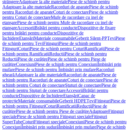
strângere
Adaptoare la alte materiale
Piese de schimb pentru
Adaptoare la alte materiale
Racorduri de aparate
Piese de schimb
pentru Racorduri de aparate
Coturi de conectare
Piese de schimb
pentru Coturi de conectare
Mufe de racordare cu inel de
etanșare
Piese de schimb pentru Mufe de racordare cu inel de
etanșare
Accesorii
Brăţări pentru conducte
Dispozitive de fixare
pentru brăţări pentru conducte
Dispozitive de
închidere
Etanșări
Materiale consumabile
Geberit Silent-PP
Ţevi
Piese
de schimb pentru Ţevi
Fitinguri
Piese de schimb pentru
Fitinguri
Coturi
Piese de schimb pentru Coturi
Ramificaţii
Piese de
schimb pentru Ramificaţii
Reducţii
Piese de schimb pentru
Reducţii
Piese de curățire
Piese de schimb pentru Piese de
curățire
Conexiuni
Piese de schimb pentru Conexiuni
Îmbinări prin
mufare
Piese de schimb pentru Îmbinări prin mufare
Racorduri
gheară
Adaptoare la alte materiale
Racorduri de aparate
Piese de
schimb pentru Racorduri de aparate
Coturi de conectare
Piese de
schimb pentru Coturi de conectare
Ştuţuri de conectare
Piese de
schimb pentru Ştuţuri de conectare
Accesorii
Brățări pentru
conducte
Dispozitive de închidere
Etanșări
Capac de
protecție
Materiale consumabile
Geberit HDPE
Ţevi
Fitinguri
Piese de
schimb pentru Fitinguri
Coturi
Ramificaţii
Reducţii
Piese de
curățire
Piese de schimb pentru Piese de curățire
Adaptoare
Fitinguri
speciale
Piese de schimb pentru Fitinguri speciale
Fitinguri
SuperTube
Coturi
Fitinguri speciale
Conexiuni
Piese de schimb pentru
Conexiuni
Îmbinări prin sudură
Îmbinări prin mufare
Piese de schimb