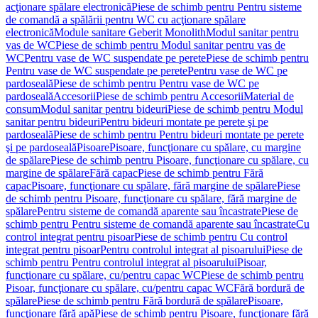
acţionare spălare electronică
Piese de schimb pentru Pentru sisteme
de comandă a spălării pentru WC cu acţionare spălare
electronică
Module sanitare Geberit Monolith
Modul sanitar pentru
vas de WC
Piese de schimb pentru Modul sanitar pentru vas de
WC
Pentru vase de WC suspendate pe perete
Piese de schimb pentru
Pentru vase de WC suspendate pe perete
Pentru vase de WC pe
pardoseală
Piese de schimb pentru Pentru vase de WC pe
pardoseală
Accesorii
Piese de schimb pentru Accesorii
Material de
consum
Modul sanitar pentru bideuri
Piese de schimb pentru Modul
sanitar pentru bideuri
Pentru bideuri montate pe perete şi pe
pardoseală
Piese de schimb pentru Pentru bideuri montate pe perete
şi pe pardoseală
Pisoare
Pisoare, funcţionare cu spălare, cu margine
de spălare
Piese de schimb pentru Pisoare, funcţionare cu spălare, cu
margine de spălare
Fără capac
Piese de schimb pentru Fără
capac
Pisoare, funcţionare cu spălare, fără margine de spălare
Piese
de schimb pentru Pisoare, funcţionare cu spălare, fără margine de
spălare
Pentru sisteme de comandă aparente sau încastrate
Piese de
schimb pentru Pentru sisteme de comandă aparente sau încastrate
Cu
control integrat pentru pisoar
Piese de schimb pentru Cu control
integrat pentru pisoar
Pentru controlul integrat al pisoarului
Piese de
schimb pentru Pentru controlul integrat al pisoarului
Pisoar,
funcţionare cu spălare, cu/pentru capac WC
Piese de schimb pentru
Pisoar, funcţionare cu spălare, cu/pentru capac WC
Fără bordură de
spălare
Piese de schimb pentru Fără bordură de spălare
Pisoare,
funcţionare fără apă
Piese de schimb pentru Pisoare, funcţionare fără