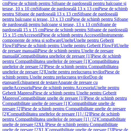
cm
Piese de schimb pentru Sifoane de pardoseală pentru balcoane și
terase, 10 x 10 cm
Sifoane de pardoseală 13 x 13 cm
Piese de schimb
pentru Sifoane de pardoseală 13 x 13 cm
Sifoane de pardoseală
pentru balcoane şi terase, 13 x 13 cm
Piese de schimb pentru Sifoane
de pardoseală pentru balcoane şi terase, 13 x 13 cm
Sifoane de
pardoseală 15 x 15 cm
Piese de schimb pentru Sifoane de pardoseală
15 x 15 cm
Accesorii
Piese de schimb pentru Accesorii
Instrumente,
componente de reţea şi software
Unelte
Unelte pentru Geberit
FlowFit
Piese de schimb pentru Unelte pentru Geberit FlowFit
Unelte
de presare manuală
Piese de schimb pentru Unelte de presare
manuală
Compatibilitatea uneltelor de presare [1]
Piese de schimb
pentru Compatibilitatea uneltelor de presare [1]
Compatibilitatea
uneltelor de presare [2]
Piese de schimb pentru Compatibilitatea
uneltelor de presare [2]
Unelte pentru prelucrarea ţevilor
Piese de
schimb pentru Unelte pentru prelucrarea ţevilor
Dop de
etanşare
Echipament de testare
Aparate de presare cu
unelte
Accesoriu
Piese de schimb pentru Accesoriu
Unelte pentru
Geberit Mapress
Piese de schimb pentru Unelte pentru Geberit
Mapress
Compatibilitate unelte de presare [1]
Piese de schimb pentru
Compatibilitate unelte de presare [1]
Compatibilitate unelte de
presare [2]
Piese de schimb pentru Compatibilitate unelte de presare
[2]
Compatibilitatea uneltelor de presare [1] / [2]
Piese de schimb
pentru Compatibilitatea uneltelor de presare [1] / [2]
Compatibilitate
unelte de presare [2XL]
Piese de schimb pentru Compatibilitate
unelte de presare [2XL]
Compatibilitate unelte de presare [3]
Piese de