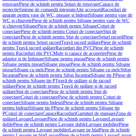
renovare
Piese de schimb pentru Seturi de renovare
Capace de
protecţie
Sisteme de comandă integrate
Alte accesorii
Racorduri de
aparate pentru vase de WC, pisoare şi bideuri
Sifoane pentru vase de
WC şi chiuvete
Piese de schimb pentru Sifoane pentru vase de WC
şi chiuvete
Sifoane
Piese de schimb pentru Sifoane
Coturi de
conectare
Piese de schimb pentru Coturi de conectare
Ştuţ de
conectare
Piese de schimb pentru Ştuţ de conectare
Seturi racord
Piese
de schimb pentru Seturi racord
Ţeavă racord spălare
Piese de schimb
pentru Ţeavă racord spălare
Racorduri din PVC
Piese de schimb
pentru Racorduri din PVC
Mufe şi capace de acoperire
Piese de
adaptor şi de îmbinare
Sifoane pentru pisoar
Piese de schimb pentru
Sifoane pentru pisoar
Sifoane pisoar
Piese de schimb pentru Sifoane
pisoar
Sifoane cu melc
Piese de schimb pentru Sifoane cu melc
Sifon
încastrat
Piese de schimb pentru Sifon încastrat
Sifoane tip P
Piese de
schimb pentru Sifoane tip P
Ţeavă de spălare şi de racord
spălare
Piese de schimb pentru Ţeavă de spălare şi de racord
spălare
Ştuţ de conectare
Piese de schimb pentru Ştuţ de
conectare
Coturi de conectare
Piese de schimb pentru Coturi de
conectare
Sifoane pentru bideuri
Piese de schimb pentru Sifoane
pentru bideuri
Sifoane tip P
Piese de schimb pentru Sifoane tip
P
Coturi de conectare
Capace
Racorduri
Garnituri de etanşare
Zona de
spălare
Lavoare
Lavoare
Piese de schimb pentru Lavoare
Lavoare
duble
Piese de schimb pentru Lavoare duble
Lavoare mobilier
Piese
de schimb pentru Lavoare mobilier
Lavoare pe blat
Piese de schimb
pentru Lavoare pe blat
Lavoar
Piese de schimb pentru Lavoar
Lavoar