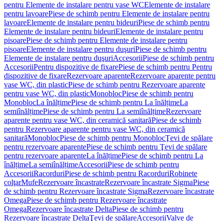
pentru Elemente de instalare pentru vase WC
Elemente de instalare
pentru lavoare
Piese de schimb pentru Elemente de instalare pentru
lavoare
Elemente de instalare pentru bideuri
Piese de schimb pentru
Elemente de instalare pentru bideuri
Elemente de instalare pentru
pisoare
Piese de schimb pentru Elemente de instalare pentru
pisoare
Elemente de instalare pentru duşuri
Piese de schimb pentru
Elemente de instalare pentru duşuri
Accesorii
Piese de schimb pentru
Accesorii
Pentru dispozitive de fixare
Piese de schimb pentru Pentru
dispozitive de fixare
Rezervoare aparente
Rezervoare aparente pentru
vase WC, din plastic
Piese de schimb pentru Rezervoare aparente
pentru vase WC, din plastic
Monobloc
Piese de schimb pentru
Monobloc
La înălțime
Piese de schimb pentru La înălțime
La
semiînălțime
Piese de schimb pentru La semiînălțime
Rezervoare
aparente pentru vase WC, din ceramică sanitară
Piese de schimb
pentru Rezervoare aparente pentru vase WC, din ceramică
sanitară
Monobloc
Piese de schimb pentru Monobloc
Ţevi de spălare
pentru rezervoare aparente
Piese de schimb pentru Ţevi de spălare
pentru rezervoare aparente
La înălțime
Piese de schimb pentru La
înălțime
La semiînălțime
Accesorii
Piese de schimb pentru
Accesorii
Racorduri
Piese de schimb pentru Racorduri
Robinete
colţar
Mufe
Rezervoare încastrate
Rezervoare încastrate Sigma
Piese
de schimb pentru Rezervoare încastrate Sigma
Rezervoare încastrate
Omega
Piese de schimb pentru Rezervoare încastrate
Omega
Rezervoare încastrate Delta
Piese de schimb pentru
Rezervoare încastrate Delta
Ţevi de spălare
Accesorii
Valve de