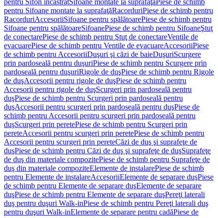
pentru Sifon încastrat
Sifoane montate la suprafaţă
Piese de schimb
pentru Sifoane montate la suprafaţă
Racorduri
Piese de schimb pentru
Racorduri
Accesorii
Sifoane pentru spălătoare
Piese de schimb pentru
Sifoane pentru spălătoare
Sifoane
Piese de schimb pentru Sifoane
Ştuţ
de conectare
Piese de schimb pentru Ştuţ de conectare
Ventile de
evacuare
Piese de schimb pentru Ventile de evacuare
Accesorii
Piese
de schimb pentru Accesorii
Duşuri şi căzi de baie
Duşuri
Scurgere
prin pardoseală pentru duşuri
Piese de schimb pentru Scurgere prin
pardoseală pentru duşuri
Rigole de duş
Piese de schimb pentru Rigole
de duş
Accesorii pentru rigole de duş
Piese de schimb pentru
Accesorii pentru rigole de duş
Scurgeri prin pardoseală pentru
duş
Piese de schimb pentru Scurgeri prin pardoseală pentru
duş
Accesorii pentru scurgeri prin pardoseală pentru duş
Piese de
schimb pentru Accesorii pentru scurgeri prin pardoseală pentru
duş
Scurgeri prin perete
Piese de schimb pentru Scurgeri prin
perete
Accesorii pentru scurgeri prin perete
Piese de schimb pentru
Accesorii pentru scurgeri prin perete
Căzi de duş şi suprafeţe de
duş
Piese de schimb pentru Căzi de duş şi suprafeţe de duş
Suprafeţe
de duş din materiale compozite
Piese de schimb pentru Suprafeţe de
duş din materiale compozite
Elemente de instalare
Piese de schimb
pentru Elemente de instalare
Accesorii
Elemente de separare duş
Piese
de schimb pentru Elemente de separare duş
Elemente de separare
duş
Piese de schimb pentru Elemente de separare duş
Pereţi laterali
duş pentru duşuri Walk-in
Piese de schimb pentru Pereţi laterali duş
pentru duşuri Walk-in
Elemente de separare pentru cadă
Piese de