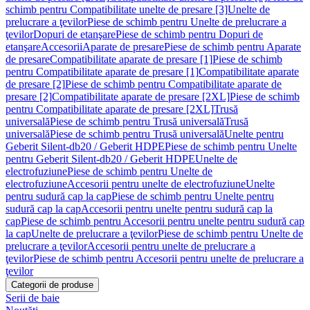
schimb pentru Compatibilitate unelte de presare [3]
Unelte de
prelucrare a ţevilor
Piese de schimb pentru Unelte de prelucrare a
ţevilor
Dopuri de etanşare
Piese de schimb pentru Dopuri de
etanşare
Accesorii
Aparate de presare
Piese de schimb pentru Aparate
de presare
Compatibilitate aparate de presare [1]
Piese de schimb
pentru Compatibilitate aparate de presare [1]
Compatibilitate aparate
de presare [2]
Piese de schimb pentru Compatibilitate aparate de
presare [2]
Compatibilitate aparate de presare [2XL]
Piese de schimb
pentru Compatibilitate aparate de presare [2XL]
Trusă
universală
Piese de schimb pentru Trusă universală
Trusă
universală
Piese de schimb pentru Trusă universală
Unelte pentru
Geberit Silent-db20 / Geberit HDPE
Piese de schimb pentru Unelte
pentru Geberit Silent-db20 / Geberit HDPE
Unelte de
electrofuziune
Piese de schimb pentru Unelte de
electrofuziune
Accesorii pentru unelte de electrofuziune
Unelte
pentru sudură cap la cap
Piese de schimb pentru Unelte pentru
sudură cap la cap
Accesorii pentru unelte pentru sudură cap la
cap
Piese de schimb pentru Accesorii pentru unelte pentru sudură cap
la cap
Unelte de prelucrare a ţevilor
Piese de schimb pentru Unelte de
prelucrare a ţevilor
Accesorii pentru unelte de prelucrare a
ţevilor
Piese de schimb pentru Accesorii pentru unelte de prelucrare a
ţevilor
Categorii de produse
Serii de baie