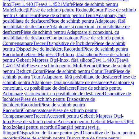
Inox
Ţevi 1.4401
Ţeavă 1.4521
Mufe
Piese de schimb pentru
Mufe
Reducţii
Piese de schimb pentru Reducţii
Coturi
Piese de schimb
pentru Coturi
Teuri
Piese de schimb pentru Teuri
Adaptoare, fără
posibilitate de desfacere
Piese de schimb pentru Adaptoare, fără
posibilitate de desfacere
Adaptoare şi conexiuni, cu posibilitate de
desfacere
Piese de schimb pentru Adaptoare şi conexiuni, cu
posibilitate de desfacere
Compensatoare
Piese de schimb pentru
Compensatoare
Treceri
Dispozitive de închidere
Piese de schimb
pentru Dispozitive de închidere
Racorduri
Piese de schimb pentru
Racorduri
Geberit Mapress Oţel-Inox, fără silicon
Piese de schimb
pentru Geberit Mapress Oţel-Inox, fără silicon
Ţevi 1.4401
Ţeavă
1.4521
Mufe
Piese de schimb pentru Mufe
Reducţii
Piese de schimb
pentru Reducţii
Coturi
Piese de schimb pentru Coturi
Teuri
Piese de
schimb pentru Teuri
Adaptoare, fără posibilitate de desfacere
Piese de
schimb pentru Adaptoare, fără posibilitate de desfacere
Adaptoare şi
conexiuni, cu posibilitate de desfacere
Piese de schimb pentru
Adaptoare şi conexiuni, cu posibilitate de desfacere
Dispozitive de
închidere
Piese de schimb pentru Dispozitive de
închidere
Racorduri
Piese de schimb pentru
Racorduri
Compensatoare
Piese de schimb pentru
Compensatoare
Treceri
Accesorii pentru Geberit Mapress Oţel-
Inox
Piese de schimb pentru Accesorii pentru Geberit Mapress Oţel-
Inox
Izolaţii pentru racorduri
Etanşări pentru ţevi şi
fitinguri
Dispozitive de fixare pentru ţevi
Dispozitive de fixare pentru
racorduri
Piese de schimb pentru Dispozitive de fixare pentru