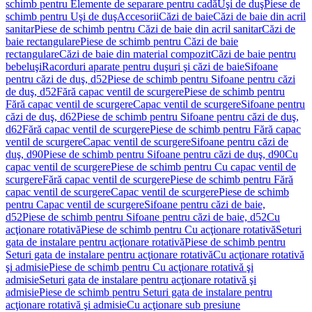
schimb pentru Elemente de separare pentru cadă
Uşi de duş
Piese de
schimb pentru Uşi de duş
Accesorii
Căzi de baie
Căzi de baie din acril
sanitar
Piese de schimb pentru Căzi de baie din acril sanitar
Căzi de
baie rectangulare
Piese de schimb pentru Căzi de baie
rectangulare
Căzi de baie din material compozit
Căzi de baie pentru
bebeluşi
Racorduri aparate pentru duşuri şi căzi de baie
Sifoane
pentru căzi de duş, d52
Piese de schimb pentru Sifoane pentru căzi
de duş, d52
Fără capac ventil de scurgere
Piese de schimb pentru
Fără capac ventil de scurgere
Capac ventil de scurgere
Sifoane pentru
căzi de duş, d62
Piese de schimb pentru Sifoane pentru căzi de duş,
d62
Fără capac ventil de scurgere
Piese de schimb pentru Fără capac
ventil de scurgere
Capac ventil de scurgere
Sifoane pentru căzi de
duş, d90
Piese de schimb pentru Sifoane pentru căzi de duş, d90
Cu
capac ventil de scurgere
Piese de schimb pentru Cu capac ventil de
scurgere
Fără capac ventil de scurgere
Piese de schimb pentru Fără
capac ventil de scurgere
Capac ventil de scurgere
Piese de schimb
pentru Capac ventil de scurgere
Sifoane pentru căzi de baie,
d52
Piese de schimb pentru Sifoane pentru căzi de baie, d52
Cu
acţionare rotativă
Piese de schimb pentru Cu acţionare rotativă
Seturi
gata de instalare pentru acţionare rotativă
Piese de schimb pentru
Seturi gata de instalare pentru acţionare rotativă
Cu acţionare rotativă
şi admisie
Piese de schimb pentru Cu acţionare rotativă şi
admisie
Seturi gata de instalare pentru acţionare rotativă şi
admisie
Piese de schimb pentru Seturi gata de instalare pentru
acţionare rotativă şi admisie
Cu acţionare sub presiune