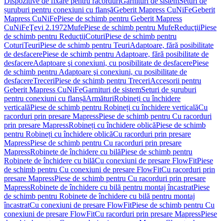
Dispozitive de fixare pentru racorduri
Garnituri de sistem
Seturi de
șuruburi pentru conexiuni cu flanșă
Geberit Mapress CuNiFe
Geberit
Mapress CuNiFe
Piese de schimb pentru Geberit Mapress
CuNiFe
Ţevi 2.1972
Mufe
Piese de schimb pentru Mufe
Reducţii
Piese
de schimb pentru Reducţii
Coturi
Piese de schimb pentru
Coturi
Teuri
Piese de schimb pentru Teuri
Adaptoare, fără posibilitate
de desfacere
Piese de schimb pentru Adaptoare, fără posibilitate de
desfacere
Adaptoare şi conexiuni, cu posibilitate de desfacere
Piese
de schimb pentru Adaptoare şi conexiuni, cu posibilitate de
desfacere
Treceri
Piese de schimb pentru Treceri
Accesorii pentru
Geberit Mapress CuNiFe
Garnituri de sistem
Seturi de șuruburi
pentru conexiuni cu flanșă
Armături
Robineți cu închidere
verticală
Piese de schimb pentru Robineți cu închidere verticală
Cu
racorduri prin presare Mapress
Piese de schimb pentru Cu racorduri
prin presare Mapress
Robineți cu închidere oblică
Piese de schimb
pentru Robineți cu închidere oblică
Cu racorduri prin presare
Mapress
Piese de schimb pentru Cu racorduri prin presare
Mapress
Robinete de închidere cu bilă
Piese de schimb pentru
Robinete de închidere cu bilă
Cu conexiuni de presare FlowFit
Piese
de schimb pentru Cu conexiuni de presare FlowFit
Cu racorduri prin
presare Mapress
Piese de schimb pentru Cu racorduri prin presare
Mapress
Robinete de închidere cu bilă pentru montaj încastrat
Piese
de schimb pentru Robinete de închidere cu bilă pentru montaj
încastrat
Cu conexiuni de presare FlowFit
Piese de schimb pentru Cu
conexiuni de presare FlowFit
Cu racorduri prin presare Mapress
Piese