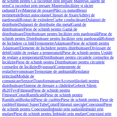
de schimb pentru Cu racorduri prin presare Mapress
Clapete de
sens
Cu racorduri prin presare Mapress
Încălzire și răcire
radiantă
Ţevi
Material de pozare
Plăci cu nuturi
Benzi
perimetrale
Benzi autocolante
Clipsuri de fixare
Aditivi de
pardoseală
Rosturi de extindere
Curbe conducătoare
Dulapuri de
distribuţie
Dulapuri de distribuţie din metal
Gamă de
distribuitoare
Piese de schimb pentru Gamă de
distribuitoare
Distribuitoare pentru încălzire prin pardoseală
Piese de
schimb pentru Distribuitoare pentru încălzire prin pardoseală
Robinet
de închidere cu bilă
Termometre
Adaptoare
Piese de schimb pentru
Adaptoare
Elemente de închidere pentru distribuitoare
Divizoare de
debit
Unităţi de reglare a temperaturii
Piese de schimb pentru Unităţi
de reglare a temperaturii
Distribuitoare pentru circuitele corpurilor de
încălzire
Piese de schimb pentru Distribuitoare pentru circuitele
corpurilor de încălzire
Bypassuri
Componente de
reglaj
Servomotoare
Termostate de ambianţă
Regulator
principal
Module de
comunicare
Senzori
Transformatoare
Accesorii
Izolaţii pentru
distribuitoare
Sisteme de drenare a clădirilor
Geberit Silent-
db20
Ţevi
Fitinguri
Piese de schimb pentru
Fitinguri
Coturi
Ramificaţii
Piese de schimb pentru
Ramificaţii
Reducţii
Piese de curățire
Piese de schimb pentru Piese de
curățire
Fitinguri SuperTube
Coturi
Fitinguri speciale
Conexiuni
Piese
de schimb pentru Conexiuni
Îmbinări prin sudură
Îmbinări prin
mufare
Piese de schimb pentru Îmbinări prin mufare
Conexiuni prin