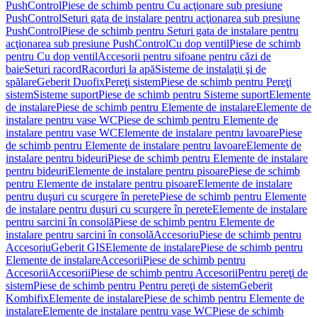
PushControl
Piese de schimb pentru Cu acţionare sub presiune
PushControl
Seturi gata de instalare pentru acţionarea sub presiune
PushControl
Piese de schimb pentru Seturi gata de instalare pentru
acţionarea sub presiune PushControl
Cu dop ventil
Piese de schimb
pentru Cu dop ventil
Accesorii pentru sifoane pentru căzi de
baie
Seturi racord
Racorduri la apă
Sisteme de instalaţii şi de
spălare
Geberit Duofix
Pereţi sistem
Piese de schimb pentru Pereţi
sistem
Sisteme suport
Piese de schimb pentru Sisteme suport
Elemente
de instalare
Piese de schimb pentru Elemente de instalare
Elemente de
instalare pentru vase WC
Piese de schimb pentru Elemente de
instalare pentru vase WC
Elemente de instalare pentru lavoare
Piese
de schimb pentru Elemente de instalare pentru lavoare
Elemente de
instalare pentru bideuri
Piese de schimb pentru Elemente de instalare
pentru bideuri
Elemente de instalare pentru pisoare
Piese de schimb
pentru Elemente de instalare pentru pisoare
Elemente de instalare
pentru duşuri cu scurgere în perete
Piese de schimb pentru Elemente
de instalare pentru duşuri cu scurgere în perete
Elemente de instalare
pentru sarcini în consolă
Piese de schimb pentru Elemente de
instalare pentru sarcini în consolă
Accesoriu
Piese de schimb pentru
Accesoriu
Geberit GIS
Elemente de instalare
Piese de schimb pentru
Elemente de instalare
Accesorii
Piese de schimb pentru
Accesorii
Accesorii
Piese de schimb pentru Accesorii
Pentru pereţi de
sistem
Piese de schimb pentru Pentru pereţi de sistem
Geberit
Kombifix
Elemente de instalare
Piese de schimb pentru Elemente de
instalare
Elemente de instalare pentru vase WC
Piese de schimb