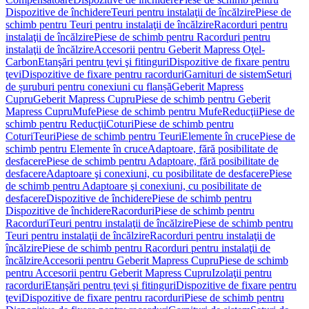
Dispozitive de închidere
Teuri pentru instalaţii de încălzire
Piese de
schimb pentru Teuri pentru instalaţii de încălzire
Racorduri pentru
instalaţii de încălzire
Piese de schimb pentru Racorduri pentru
instalaţii de încălzire
Accesorii pentru Geberit Mapress Oţel-
Carbon
Etanşări pentru ţevi şi fitinguri
Dispozitive de fixare pentru
ţevi
Dispozitive de fixare pentru racorduri
Garnituri de sistem
Seturi
de șuruburi pentru conexiuni cu flanșă
Geberit Mapress
Cupru
Geberit Mapress Cupru
Piese de schimb pentru Geberit
Mapress Cupru
Mufe
Piese de schimb pentru Mufe
Reducţii
Piese de
schimb pentru Reducţii
Coturi
Piese de schimb pentru
Coturi
Teuri
Piese de schimb pentru Teuri
Elemente în cruce
Piese de
schimb pentru Elemente în cruce
Adaptoare, fără posibilitate de
desfacere
Piese de schimb pentru Adaptoare, fără posibilitate de
desfacere
Adaptoare şi conexiuni, cu posibilitate de desfacere
Piese
de schimb pentru Adaptoare şi conexiuni, cu posibilitate de
desfacere
Dispozitive de închidere
Piese de schimb pentru
Dispozitive de închidere
Racorduri
Piese de schimb pentru
Racorduri
Teuri pentru instalaţii de încălzire
Piese de schimb pentru
Teuri pentru instalaţii de încălzire
Racorduri pentru instalaţii de
încălzire
Piese de schimb pentru Racorduri pentru instalaţii de
încălzire
Accesorii pentru Geberit Mapress Cupru
Piese de schimb
pentru Accesorii pentru Geberit Mapress Cupru
Izolaţii pentru
racorduri
Etanşări pentru ţevi şi fitinguri
Dispozitive de fixare pentru
ţevi
Dispozitive de fixare pentru racorduri
Piese de schimb pentru