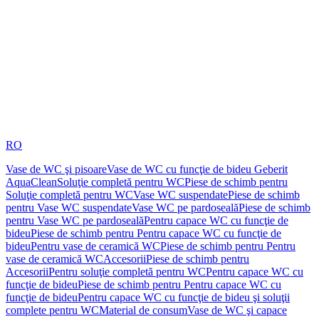
RO
Vase de WC şi pisoare
Vase de WC cu funcţie de bideu Geberit
AquaClean
Soluţie completă pentru WC
Piese de schimb pentru
Soluţie completă pentru WC
Vase WC suspendate
Piese de schimb
pentru Vase WC suspendate
Vase WC pe pardoseală
Piese de schimb
pentru Vase WC pe pardoseală
Pentru capace WC cu funcţie de
bideu
Piese de schimb pentru Pentru capace WC cu funcţie de
bideu
Pentru vase de ceramică WC
Piese de schimb pentru Pentru
vase de ceramică WC
Accesorii
Piese de schimb pentru
Accesorii
Pentru soluţie completă pentru WC
Pentru capace WC cu
funcţie de bideu
Piese de schimb pentru Pentru capace WC cu
funcţie de bideu
Pentru capace WC cu funcţie de bideu şi soluţii
complete pentru WC
Material de consum
Vase de WC şi capace