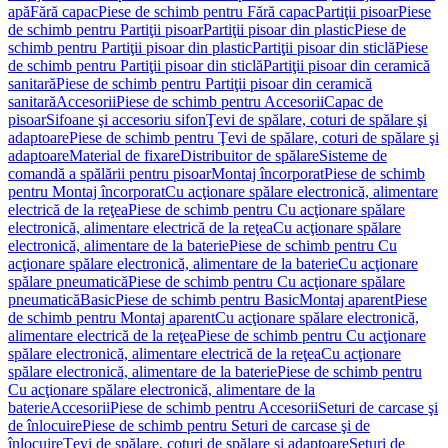
apă
Fără capac
Piese de schimb pentru Fără capac
Partiţii pisoar
Piese
de schimb pentru Partiţii pisoar
Partiţii pisoar din plastic
Piese de
schimb pentru Partiţii pisoar din plastic
Partiţii pisoar din sticlă
Piese
de schimb pentru Partiţii pisoar din sticlă
Partiţii pisoar din ceramică
sanitară
Piese de schimb pentru Partiţii pisoar din ceramică
sanitară
Accesorii
Piese de schimb pentru Accesorii
Capac de
pisoar
Sifoane şi accesoriu sifon
Ţevi de spălare, coturi de spălare şi
adaptoare
Piese de schimb pentru Ţevi de spălare, coturi de spălare şi
adaptoare
Material de fixare
Distribuitor de spălare
Sisteme de
comandă a spălării pentru pisoar
Montaj încorporat
Piese de schimb
pentru Montaj încorporat
Cu acţionare spălare electronică, alimentare
electrică de la reţea
Piese de schimb pentru Cu acţionare spălare
electronică, alimentare electrică de la reţea
Cu acţionare spălare
electronică, alimentare de la baterie
Piese de schimb pentru Cu
acţionare spălare electronică, alimentare de la baterie
Cu acţionare
spălare pneumatică
Piese de schimb pentru Cu acţionare spălare
pneumatică
Basic
Piese de schimb pentru Basic
Montaj aparent
Piese
de schimb pentru Montaj aparent
Cu acţionare spălare electronică,
alimentare electrică de la reţea
Piese de schimb pentru Cu acţionare
spălare electronică, alimentare electrică de la reţea
Cu acţionare
spălare electronică, alimentare de la baterie
Piese de schimb pentru
Cu acţionare spălare electronică, alimentare de la
baterie
Accesorii
Piese de schimb pentru Accesorii
Seturi de carcase şi
de înlocuire
Piese de schimb pentru Seturi de carcase şi de
înlocuire
Ţevi de spălare, coturi de spălare şi adaptoare
Seturi de