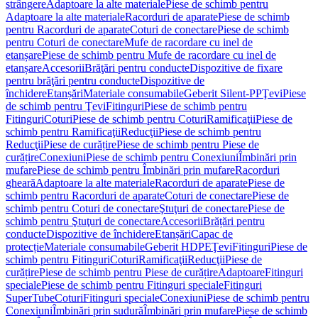
strângere
Adaptoare la alte materiale
Piese de schimb pentru
Adaptoare la alte materiale
Racorduri de aparate
Piese de schimb
pentru Racorduri de aparate
Coturi de conectare
Piese de schimb
pentru Coturi de conectare
Mufe de racordare cu inel de
etanșare
Piese de schimb pentru Mufe de racordare cu inel de
etanșare
Accesorii
Brăţări pentru conducte
Dispozitive de fixare
pentru brăţări pentru conducte
Dispozitive de
închidere
Etanșări
Materiale consumabile
Geberit Silent-PP
Ţevi
Piese
de schimb pentru Ţevi
Fitinguri
Piese de schimb pentru
Fitinguri
Coturi
Piese de schimb pentru Coturi
Ramificaţii
Piese de
schimb pentru Ramificaţii
Reducţii
Piese de schimb pentru
Reducţii
Piese de curățire
Piese de schimb pentru Piese de
curățire
Conexiuni
Piese de schimb pentru Conexiuni
Îmbinări prin
mufare
Piese de schimb pentru Îmbinări prin mufare
Racorduri
gheară
Adaptoare la alte materiale
Racorduri de aparate
Piese de
schimb pentru Racorduri de aparate
Coturi de conectare
Piese de
schimb pentru Coturi de conectare
Ştuţuri de conectare
Piese de
schimb pentru Ştuţuri de conectare
Accesorii
Brățări pentru
conducte
Dispozitive de închidere
Etanșări
Capac de
protecție
Materiale consumabile
Geberit HDPE
Ţevi
Fitinguri
Piese de
schimb pentru Fitinguri
Coturi
Ramificaţii
Reducţii
Piese de
curățire
Piese de schimb pentru Piese de curățire
Adaptoare
Fitinguri
speciale
Piese de schimb pentru Fitinguri speciale
Fitinguri
SuperTube
Coturi
Fitinguri speciale
Conexiuni
Piese de schimb pentru
Conexiuni
Îmbinări prin sudură
Îmbinări prin mufare
Piese de schimb