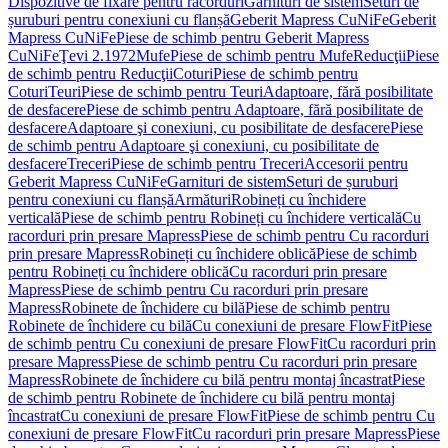
Dispozitive de fixare pentru racorduri
Garnituri de sistem
Seturi de
șuruburi pentru conexiuni cu flanșă
Geberit Mapress CuNiFe
Geberit
Mapress CuNiFe
Piese de schimb pentru Geberit Mapress
CuNiFe
Ţevi 2.1972
Mufe
Piese de schimb pentru Mufe
Reducţii
Piese
de schimb pentru Reducţii
Coturi
Piese de schimb pentru
Coturi
Teuri
Piese de schimb pentru Teuri
Adaptoare, fără posibilitate
de desfacere
Piese de schimb pentru Adaptoare, fără posibilitate de
desfacere
Adaptoare şi conexiuni, cu posibilitate de desfacere
Piese
de schimb pentru Adaptoare şi conexiuni, cu posibilitate de
desfacere
Treceri
Piese de schimb pentru Treceri
Accesorii pentru
Geberit Mapress CuNiFe
Garnituri de sistem
Seturi de șuruburi
pentru conexiuni cu flanșă
Armături
Robineți cu închidere
verticală
Piese de schimb pentru Robineți cu închidere verticală
Cu
racorduri prin presare Mapress
Piese de schimb pentru Cu racorduri
prin presare Mapress
Robineți cu închidere oblică
Piese de schimb
pentru Robineți cu închidere oblică
Cu racorduri prin presare
Mapress
Piese de schimb pentru Cu racorduri prin presare
Mapress
Robinete de închidere cu bilă
Piese de schimb pentru
Robinete de închidere cu bilă
Cu conexiuni de presare FlowFit
Piese
de schimb pentru Cu conexiuni de presare FlowFit
Cu racorduri prin
presare Mapress
Piese de schimb pentru Cu racorduri prin presare
Mapress
Robinete de închidere cu bilă pentru montaj încastrat
Piese
de schimb pentru Robinete de închidere cu bilă pentru montaj
încastrat
Cu conexiuni de presare FlowFit
Piese de schimb pentru Cu
conexiuni de presare FlowFit
Cu racorduri prin presare Mapress
Piese