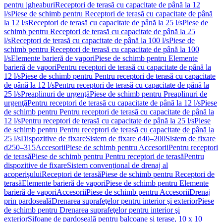
pentru jgheaburi
Receptori de terasă cu capacitate de până la 12
l/s
Piese de schimb pentru Receptori de terasă cu capacitate de până
la 12 l/s
Receptori de terasă cu capacitate de până la 25 l/s
Piese de
schimb pentru Receptori de terasă cu capacitate de până la 25
l/s
Receptori de terasă cu capacitate de până la 100 l/s
Piese de
schimb pentru Receptori de terasă cu capacitate de până la 100
l/s
Elemente barieră de vapori
Piese de schimb pentru Elemente
barieră de vapori
Pentru receptori de terasă cu capacitate de până la
12 l/s
Piese de schimb pentru Pentru receptori de terasă cu capacitate
de până la 12 l/s
Pentru receptori de terasă cu capacitate de până la
25 l/s
Preaplinuri de urgenţă
Piese de schimb pentru Preaplinuri de
urgenţă
Pentru receptori de terasă cu capacitate de până la 12 l/s
Piese
de schimb pentru Pentru receptori de terasă cu capacitate de până la
12 l/s
Pentru receptori de terasă cu capacitate de până la 25 l/s
Piese
de schimb pentru Pentru receptori de terasă cu capacitate de până la
25 l/s
Dispozitive de fixare
Sistem de fixare d40–200
Sistem de fixare
d250–315
Accesorii
Piese de schimb pentru Accesorii
Pentru receptori
de terasă
Piese de schimb pentru Pentru receptori de terasă
Pentru
dispozitive de fixare
Sistem convenţional de drenaj al
acoperişului
Receptori de terasă
Piese de schimb pentru Receptori de
terasă
Elemente barieră de vapori
Piese de schimb pentru Elemente
barieră de vapori
Accesorii
Piese de schimb pentru Accesorii
Drenaj
prin pardoseală
Drenarea suprafeţelor pentru interior şi exterior
Piese
de schimb pentru Drenarea suprafeţelor pentru interior şi
exterior
Sifoane de pardoseală pentru balcoane și terase, 10 x 10