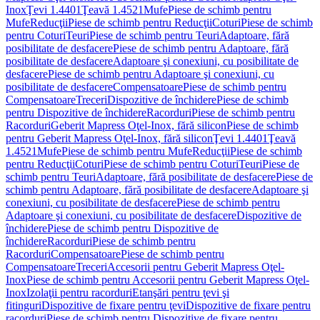
Inox
Ţevi 1.4401
Ţeavă 1.4521
Mufe
Piese de schimb pentru
Mufe
Reducţii
Piese de schimb pentru Reducţii
Coturi
Piese de schimb
pentru Coturi
Teuri
Piese de schimb pentru Teuri
Adaptoare, fără
posibilitate de desfacere
Piese de schimb pentru Adaptoare, fără
posibilitate de desfacere
Adaptoare şi conexiuni, cu posibilitate de
desfacere
Piese de schimb pentru Adaptoare şi conexiuni, cu
posibilitate de desfacere
Compensatoare
Piese de schimb pentru
Compensatoare
Treceri
Dispozitive de închidere
Piese de schimb
pentru Dispozitive de închidere
Racorduri
Piese de schimb pentru
Racorduri
Geberit Mapress Oţel-Inox, fără silicon
Piese de schimb
pentru Geberit Mapress Oţel-Inox, fără silicon
Ţevi 1.4401
Ţeavă
1.4521
Mufe
Piese de schimb pentru Mufe
Reducţii
Piese de schimb
pentru Reducţii
Coturi
Piese de schimb pentru Coturi
Teuri
Piese de
schimb pentru Teuri
Adaptoare, fără posibilitate de desfacere
Piese de
schimb pentru Adaptoare, fără posibilitate de desfacere
Adaptoare şi
conexiuni, cu posibilitate de desfacere
Piese de schimb pentru
Adaptoare şi conexiuni, cu posibilitate de desfacere
Dispozitive de
închidere
Piese de schimb pentru Dispozitive de
închidere
Racorduri
Piese de schimb pentru
Racorduri
Compensatoare
Piese de schimb pentru
Compensatoare
Treceri
Accesorii pentru Geberit Mapress Oţel-
Inox
Piese de schimb pentru Accesorii pentru Geberit Mapress Oţel-
Inox
Izolaţii pentru racorduri
Etanşări pentru ţevi şi
fitinguri
Dispozitive de fixare pentru ţevi
Dispozitive de fixare pentru
racorduri
Piese de schimb pentru Dispozitive de fixare pentru