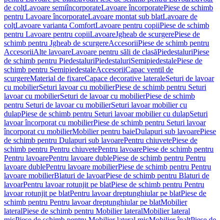
de colţ
Lavoare semiîncorporate
Lavoare încorporate
Piese de schimb
pentru Lavoare încorporate
Lavoare montat sub blat
Lavoare de
colţ
Lavoare varianta Comfort
Lavoare pentru copii
Piese de schimb
pentru Lavoare pentru copii
Lavoare
Jgheab de scurgere
Piese de
schimb pentru Jgheab de scurgere
Accesorii
Piese de schimb pentru
Accesorii
Alte lavoare
Lavoare pentru săli de clasă
Piedestaluri
Piese
de schimb pentru Piedestaluri
Piedestaluri
Semipiedestale
Piese de
schimb pentru Semipiedestale
Accesorii
Capac ventil de
scurgere
Material de fixare
Capace decorative laterale
Seturi de lavoar
cu mobilier
Seturi lavoar cu mobilier
Piese de schimb pentru Seturi
lavoar cu mobilier
Seturi de lavoar cu mobilier
Piese de schimb
pentru Seturi de lavoar cu mobilier
Seturi lavoar mobilier cu
dulap
Piese de schimb pentru Seturi lavoar mobilier cu dulap
Seturi
lavoar încorporat cu mobilier
Piese de schimb pentru Seturi lavoar
încorporat cu mobilier
Mobilier pentru baie
Dulapuri sub lavoare
Piese
de schimb pentru Dulapuri sub lavoare
Pentru chiuvete
Piese de
schimb pentru Pentru chiuvete
Pentru lavoare
Piese de schimb pentru
Pentru lavoare
Pentru lavoare duble
Piese de schimb pentru Pentru
lavoare duble
Pentru lavoare mobilier
Piese de schimb pentru Pentru
lavoare mobilier
Blaturi de lavoar
Piese de schimb pentru Blaturi de
lavoar
Pentru lavoar rotunjit pe blat
Piese de schimb pentru Pentru
lavoar rotunjit pe blat
Pentru lavoar dreptunghiular pe blat
Piese de
schimb pentru Pentru lavoar dreptunghiular pe blat
Mobilier
lateral
Piese de schimb pentru Mobilier lateral
Mobilier lateral
mic
Piese de schimb pentru Mobilier lateral mic
Mobilier înalt
Piese de