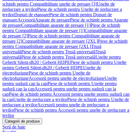
schimb pentru Compatibilitate unelte de presare [3]
Unelte de
prelucrare a ţevilor
Piese de schimb pentru Unelte de prelucrare a
ţevilor
Dopuri de etanşare
Piese de schimb pentru Dopuri de
etanşare
Accesorii
Aparate de presare
Piese de schimb pentru Aparate
de presare
Compatibilitate aparate de presare [1]
Piese de schimb
pentru Compatibilitate aparate de presare [1]
Compatibilitate aparate
de presare [2]
Piese de schimb pentru Compatibilitate aparate de
presare [2]
Compatibilitate aparate de presare [2XL]
Piese de schimb
pentru Compatibilitate aparate de presare [2XL]
Trusă
universală
Piese de schimb pentru Trusă universală
Trusă
universală
Piese de schimb pentru Trusă universală
Unelte pentru
Geberit Silent-db20 / Geberit HDPE
Piese de schimb pentru Unelte
pentru Geberit Silent-db20 / Geberit HDPE
Unelte de
electrofuziune
Piese de schimb pentru Unelte de
electrofuziune
Accesorii pentru unelte de electrofuziune
Unelte
pentru sudură cap la cap
Piese de schimb pentru Unelte pentru
sudură cap la cap
Accesorii pentru unelte pentru sudură cap la
cap
Piese de schimb pentru Accesorii pentru unelte pentru sudură cap
la cap
Unelte de prelucrare a ţevilor
Piese de schimb pentru Unelte de
prelucrare a ţevilor
Accesorii pentru unelte de prelucrare a
ţevilor
Piese de schimb pentru Accesorii pentru unelte de prelucrare a
ţevilor
Categorii de produse
Serii de baie