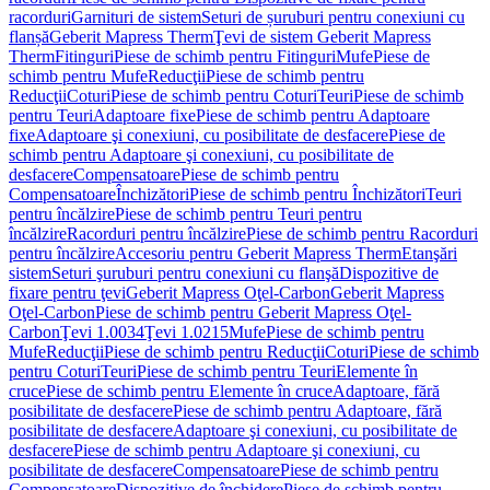
racorduri
Garnituri de sistem
Seturi de șuruburi pentru conexiuni cu
flanșă
Geberit Mapress Therm
Ţevi de sistem Geberit Mapress
Therm
Fitinguri
Piese de schimb pentru Fitinguri
Mufe
Piese de
schimb pentru Mufe
Reducţii
Piese de schimb pentru
Reducţii
Coturi
Piese de schimb pentru Coturi
Teuri
Piese de schimb
pentru Teuri
Adaptoare fixe
Piese de schimb pentru Adaptoare
fixe
Adaptoare şi conexiuni, cu posibilitate de desfacere
Piese de
schimb pentru Adaptoare şi conexiuni, cu posibilitate de
desfacere
Compensatoare
Piese de schimb pentru
Compensatoare
Închizători
Piese de schimb pentru Închizători
Teuri
pentru încălzire
Piese de schimb pentru Teuri pentru
încălzire
Racorduri pentru încălzire
Piese de schimb pentru Racorduri
pentru încălzire
Accesoriu pentru Geberit Mapress Therm
Etanşări
sistem
Seturi şuruburi pentru conexiuni cu flanşă
Dispozitive de
fixare pentru ţevi
Geberit Mapress Oţel-Carbon
Geberit Mapress
Oţel-Carbon
Piese de schimb pentru Geberit Mapress Oţel-
Carbon
Ţevi 1.0034
Ţevi 1.0215
Mufe
Piese de schimb pentru
Mufe
Reducţii
Piese de schimb pentru Reducţii
Coturi
Piese de schimb
pentru Coturi
Teuri
Piese de schimb pentru Teuri
Elemente în
cruce
Piese de schimb pentru Elemente în cruce
Adaptoare, fără
posibilitate de desfacere
Piese de schimb pentru Adaptoare, fără
posibilitate de desfacere
Adaptoare şi conexiuni, cu posibilitate de
desfacere
Piese de schimb pentru Adaptoare şi conexiuni, cu
posibilitate de desfacere
Compensatoare
Piese de schimb pentru
Compensatoare
Dispozitive de închidere
Piese de schimb pentru