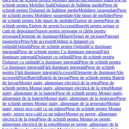
schimb pentru Mobilier înalt
Dulapuri de înălţime medie
Piese de
schimb pentru Dulapuri de înălţime medie
Mobiliere suspendate
Piese
de schimb pentru Mobiliere suspendate
Alte tipuri de mobilier
Piese
de schimb pentru Alte tipuri de mobilier
Etajere de perete
Piese de
schimb pentru Etajere de perete
Accesorii
Inserţii pentru sertare şi
cutii de depozitare
Suport pentru prosoape şi cârlig pentru
prosoape
Elemente de iluminare
Mânere
Seturi de picioare
Panouri
magnetice
Prize
Alte accesorii
Oglinzi şi dulapuri cu
oglindă
Oglindă
Piese de schimb pentru Oglindă
Cu iluminare
integrată
Piese de schimb pentru Cu iluminare integrată
Fără
iluminare integrată
Dulapuri cu oglindă
Piese de schimb pentru
Dulapuri cu oglindă
Cu iluminare integrată
Piese de schimb pentru
Cu iluminare integrată
Fără iluminare integrată
Piese de schimb
pentru Fără iluminare integrată
Accesorii
Elemente de iluminare
Alte
accesorii
Prize
Baterii
Baterii de lavoar
Piese de schimb pentru Baterii
de lavoar
Montaj stativ, alimentare electrică de la reţea
Piese de
schimb pentru Montaj stativ, alimentare electrică de la reţea
Montaj
stativ, alimentare de la baterie
Piese de schimb pentru Montaj stativ,
alimentare de la baterie
Montaj stativ, alimentare de la generator
Piese
de schimb pentru Montaj stativ, alimentare de la generator
Montaj
stativ, mixer rece-cald cu un mâner
Piese de schimb pentru Montaj
stativ, mixer rece-cald cu un mâner
Montaj pe perete, alimentare
electrică de la reţea
Piese de schimb pentru Montaj pe perete,
alimentare electrică de la reţea
Montaj pe perete, alimentare de la