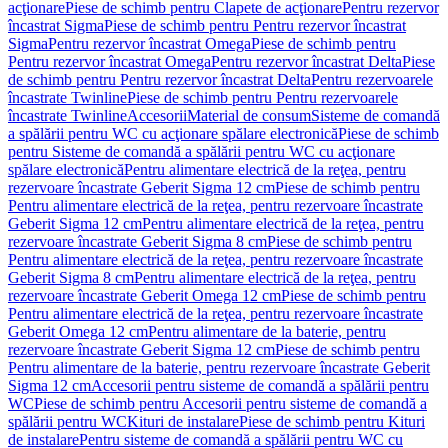
acţionare
Piese de schimb pentru Clapete de acţionare
Pentru rezervor
încastrat Sigma
Piese de schimb pentru Pentru rezervor încastrat
Sigma
Pentru rezervor încastrat Omega
Piese de schimb pentru
Pentru rezervor încastrat Omega
Pentru rezervor încastrat Delta
Piese
de schimb pentru Pentru rezervor încastrat Delta
Pentru rezervoarele
încastrate Twinline
Piese de schimb pentru Pentru rezervoarele
încastrate Twinline
Accesorii
Material de consum
Sisteme de comandă
a spălării pentru WC cu acţionare spălare electronică
Piese de schimb
pentru Sisteme de comandă a spălării pentru WC cu acţionare
spălare electronică
Pentru alimentare electrică de la reţea, pentru
rezervoare încastrate Geberit Sigma 12 cm
Piese de schimb pentru
Pentru alimentare electrică de la reţea, pentru rezervoare încastrate
Geberit Sigma 12 cm
Pentru alimentare electrică de la reţea, pentru
rezervoare încastrate Geberit Sigma 8 cm
Piese de schimb pentru
Pentru alimentare electrică de la reţea, pentru rezervoare încastrate
Geberit Sigma 8 cm
Pentru alimentare electrică de la reţea, pentru
rezervoare încastrate Geberit Omega 12 cm
Piese de schimb pentru
Pentru alimentare electrică de la reţea, pentru rezervoare încastrate
Geberit Omega 12 cm
Pentru alimentare de la baterie, pentru
rezervoare încastrate Geberit Sigma 12 cm
Piese de schimb pentru
Pentru alimentare de la baterie, pentru rezervoare încastrate Geberit
Sigma 12 cm
Accesorii pentru sisteme de comandă a spălării pentru
WC
Piese de schimb pentru Accesorii pentru sisteme de comandă a
spălării pentru WC
Kituri de instalare
Piese de schimb pentru Kituri
de instalare
Pentru sisteme de comandă a spălării pentru WC cu