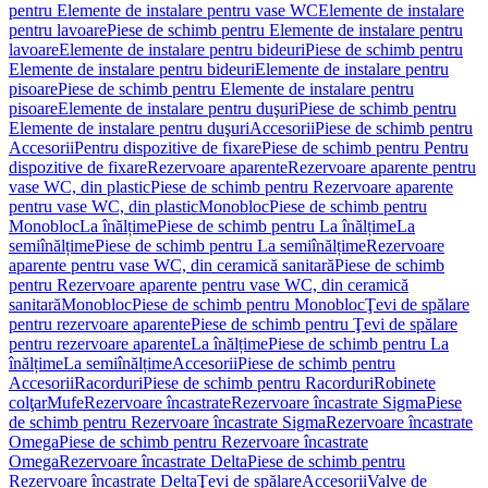
pentru Elemente de instalare pentru vase WC
Elemente de instalare
pentru lavoare
Piese de schimb pentru Elemente de instalare pentru
lavoare
Elemente de instalare pentru bideuri
Piese de schimb pentru
Elemente de instalare pentru bideuri
Elemente de instalare pentru
pisoare
Piese de schimb pentru Elemente de instalare pentru
pisoare
Elemente de instalare pentru duşuri
Piese de schimb pentru
Elemente de instalare pentru duşuri
Accesorii
Piese de schimb pentru
Accesorii
Pentru dispozitive de fixare
Piese de schimb pentru Pentru
dispozitive de fixare
Rezervoare aparente
Rezervoare aparente pentru
vase WC, din plastic
Piese de schimb pentru Rezervoare aparente
pentru vase WC, din plastic
Monobloc
Piese de schimb pentru
Monobloc
La înălțime
Piese de schimb pentru La înălțime
La
semiînălțime
Piese de schimb pentru La semiînălțime
Rezervoare
aparente pentru vase WC, din ceramică sanitară
Piese de schimb
pentru Rezervoare aparente pentru vase WC, din ceramică
sanitară
Monobloc
Piese de schimb pentru Monobloc
Ţevi de spălare
pentru rezervoare aparente
Piese de schimb pentru Ţevi de spălare
pentru rezervoare aparente
La înălțime
Piese de schimb pentru La
înălțime
La semiînălțime
Accesorii
Piese de schimb pentru
Accesorii
Racorduri
Piese de schimb pentru Racorduri
Robinete
colţar
Mufe
Rezervoare încastrate
Rezervoare încastrate Sigma
Piese
de schimb pentru Rezervoare încastrate Sigma
Rezervoare încastrate
Omega
Piese de schimb pentru Rezervoare încastrate
Omega
Rezervoare încastrate Delta
Piese de schimb pentru
Rezervoare încastrate Delta
Ţevi de spălare
Accesorii
Valve de