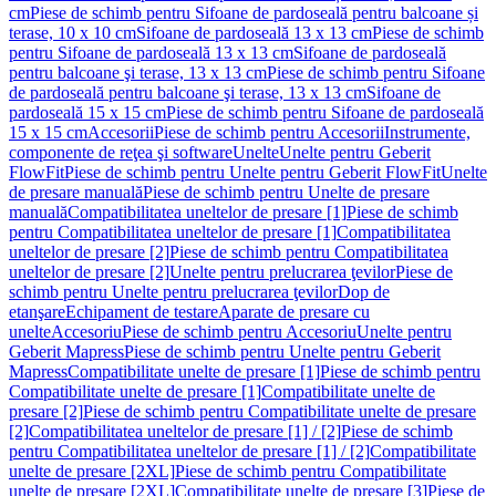
cm
Piese de schimb pentru Sifoane de pardoseală pentru balcoane și
terase, 10 x 10 cm
Sifoane de pardoseală 13 x 13 cm
Piese de schimb
pentru Sifoane de pardoseală 13 x 13 cm
Sifoane de pardoseală
pentru balcoane şi terase, 13 x 13 cm
Piese de schimb pentru Sifoane
de pardoseală pentru balcoane şi terase, 13 x 13 cm
Sifoane de
pardoseală 15 x 15 cm
Piese de schimb pentru Sifoane de pardoseală
15 x 15 cm
Accesorii
Piese de schimb pentru Accesorii
Instrumente,
componente de reţea şi software
Unelte
Unelte pentru Geberit
FlowFit
Piese de schimb pentru Unelte pentru Geberit FlowFit
Unelte
de presare manuală
Piese de schimb pentru Unelte de presare
manuală
Compatibilitatea uneltelor de presare [1]
Piese de schimb
pentru Compatibilitatea uneltelor de presare [1]
Compatibilitatea
uneltelor de presare [2]
Piese de schimb pentru Compatibilitatea
uneltelor de presare [2]
Unelte pentru prelucrarea ţevilor
Piese de
schimb pentru Unelte pentru prelucrarea ţevilor
Dop de
etanşare
Echipament de testare
Aparate de presare cu
unelte
Accesoriu
Piese de schimb pentru Accesoriu
Unelte pentru
Geberit Mapress
Piese de schimb pentru Unelte pentru Geberit
Mapress
Compatibilitate unelte de presare [1]
Piese de schimb pentru
Compatibilitate unelte de presare [1]
Compatibilitate unelte de
presare [2]
Piese de schimb pentru Compatibilitate unelte de presare
[2]
Compatibilitatea uneltelor de presare [1] / [2]
Piese de schimb
pentru Compatibilitatea uneltelor de presare [1] / [2]
Compatibilitate
unelte de presare [2XL]
Piese de schimb pentru Compatibilitate
unelte de presare [2XL]
Compatibilitate unelte de presare [3]
Piese de