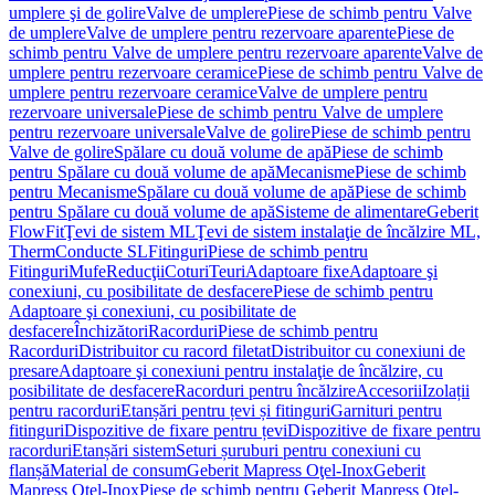
umplere şi de golire
Valve de umplere
Piese de schimb pentru Valve
de umplere
Valve de umplere pentru rezervoare aparente
Piese de
schimb pentru Valve de umplere pentru rezervoare aparente
Valve de
umplere pentru rezervoare ceramice
Piese de schimb pentru Valve de
umplere pentru rezervoare ceramice
Valve de umplere pentru
rezervoare universale
Piese de schimb pentru Valve de umplere
pentru rezervoare universale
Valve de golire
Piese de schimb pentru
Valve de golire
Spălare cu două volume de apă
Piese de schimb
pentru Spălare cu două volume de apă
Mecanisme
Piese de schimb
pentru Mecanisme
Spălare cu două volume de apă
Piese de schimb
pentru Spălare cu două volume de apă
Sisteme de alimentare
Geberit
FlowFit
Ţevi de sistem ML
Ţevi de sistem instalaţie de încălzire ML,
Therm
Conducte SL
Fitinguri
Piese de schimb pentru
Fitinguri
Mufe
Reducţii
Coturi
Teuri
Adaptoare fixe
Adaptoare şi
conexiuni, cu posibilitate de desfacere
Piese de schimb pentru
Adaptoare şi conexiuni, cu posibilitate de
desfacere
Închizători
Racorduri
Piese de schimb pentru
Racorduri
Distribuitor cu racord filetat
Distribuitor cu conexiuni de
presare
Adaptoare şi conexiuni pentru instalaţie de încălzire, cu
posibilitate de desfacere
Racorduri pentru încălzire
Accesorii
Izolații
pentru racorduri
Etanșări pentru țevi și fitinguri
Garnituri pentru
fitinguri
Dispozitive de fixare pentru țevi
Dispozitive de fixare pentru
racorduri
Etanșări sistem
Seturi șuruburi pentru conexiuni cu
flanșă
Material de consum
Geberit Mapress Oţel-Inox
Geberit
Mapress Oţel-Inox
Piese de schimb pentru Geberit Mapress Oţel-