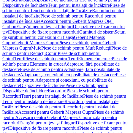
Dispozitive de închidere
Teuri pentru instalaţii de încălzire
Piese de
schimb pentru Teuri pentru instalaţii de încălzire
Racorduri pentru
instalaţii de încălzire
Piese de schimb pentru Racorduri pentru
instalaţii de încălzire
Accesorii pentru Geberit Mapress Oţel-
Carbon
Etanşări pentru ţevi şi fitinguri
Dispozitive de fixare pentru
ţevi
Dispozitive de fixare pentru racorduri
Garnituri de sistem
Seturi
de șuruburi pentru conexiuni cu flanșă
Geberit Mapress
Cupru
Geberit Mapress Cupru
Piese de schimb pentru Geberit
Mapress Cupru
Mufe
Piese de schimb pentru Mufe
Reducţii
Piese de
schimb pentru Reducţii
Coturi
Piese de schimb pentru
Coturi
Teuri
Piese de schimb pentru Teuri
Elemente în cruce
Piese de
schimb pentru Elemente în cruce
Adaptoare, fără posibilitate de
desfacere
Piese de schimb pentru Adaptoare, fără posibilitate de
desfacere
Adaptoare şi conexiuni, cu posibilitate de desfacere
Piese
de schimb pentru Adaptoare şi conexiuni, cu posibilitate de
desfacere
Dispozitive de închidere
Piese de schimb pentru
Dispozitive de închidere
Racorduri
Piese de schimb pentru
Racorduri
Teuri pentru instalaţii de încălzire
Piese de schimb pentru
Teuri pentru instalaţii de încălzire
Racorduri pentru instalaţii de
încălzire
Piese de schimb pentru Racorduri pentru instalaţii de
încălzire
Accesorii pentru Geberit Mapress Cupru
Piese de schimb
pentru Accesorii pentru Geberit Mapress Cupru
Izolaţii pentru
racorduri
Etanşări pentru ţevi şi fitinguri
Dispozitive de fixare pentru
ţevi
Dispozitive de fixare pentru racorduri
Piese de schimb pentru