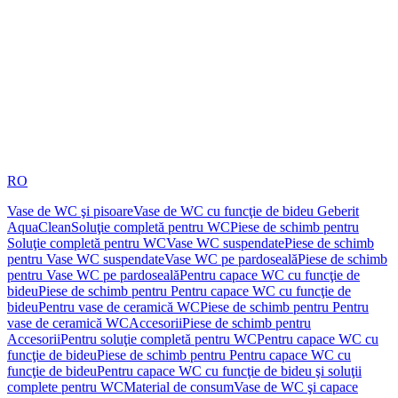
RO
Vase de WC şi pisoare
Vase de WC cu funcţie de bideu Geberit
AquaClean
Soluţie completă pentru WC
Piese de schimb pentru
Soluţie completă pentru WC
Vase WC suspendate
Piese de schimb
pentru Vase WC suspendate
Vase WC pe pardoseală
Piese de schimb
pentru Vase WC pe pardoseală
Pentru capace WC cu funcţie de
bideu
Piese de schimb pentru Pentru capace WC cu funcţie de
bideu
Pentru vase de ceramică WC
Piese de schimb pentru Pentru
vase de ceramică WC
Accesorii
Piese de schimb pentru
Accesorii
Pentru soluţie completă pentru WC
Pentru capace WC cu
funcţie de bideu
Piese de schimb pentru Pentru capace WC cu
funcţie de bideu
Pentru capace WC cu funcţie de bideu şi soluţii
complete pentru WC
Material de consum
Vase de WC şi capace