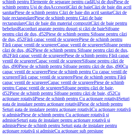
schimb pentru Elemente de separare pentru cadă
Uşi de duş
Piese de
schimb pentru Uşi de duş
Accesorii
Căzi de baie
Căzi de baie din acril
sanitar
Piese de schimb pentru Căzi de baie din acril sanitar
Căzi de
baie rectangulare
Piese de schimb pentru Căzi de baie
rectangulare
Căzi de baie din material compozit
Căzi de baie pentru
bebeluşi
Racorduri aparate pentru duşuri şi căzi de baie
Sifoane
pentru căzi de duş, d52
Piese de schimb pentru Sifoane pentru căzi
de duş, d52
Fără capac ventil de scurgere
Piese de schimb pentru
Fără capac ventil de scurgere
Capac ventil de scurgere
Sifoane pentru
căzi de duş, d62
Piese de schimb pentru Sifoane pentru căzi de duş,
d62
Fără capac ventil de scurgere
Piese de schimb pentru Fără capac
ventil de scurgere
Capac ventil de scurgere
Sifoane pentru căzi de
duş, d90
Piese de schimb pentru Sifoane pentru căzi de duş, d90
Cu
capac ventil de scurgere
Piese de schimb pentru Cu capac ventil de
scurgere
Fără capac ventil de scurgere
Piese de schimb pentru Fără
capac ventil de scurgere
Capac ventil de scurgere
Piese de schimb
pentru Capac ventil de scurgere
Sifoane pentru căzi de baie,
d52
Piese de schimb pentru Sifoane pentru căzi de baie, d52
Cu
acţionare rotativă
Piese de schimb pentru Cu acţionare rotativă
Seturi
gata de instalare pentru acţionare rotativă
Piese de schimb pentru
Seturi gata de instalare pentru acţionare rotativă
Cu acţionare rotativă
şi admisie
Piese de schimb pentru Cu acţionare rotativă şi
admisie
Seturi gata de instalare pentru acţionare rotativă şi
admisie
Piese de schimb pentru Seturi gata de instalare pentru
acţionare rotativă şi admisie
Cu acţionare sub presiune