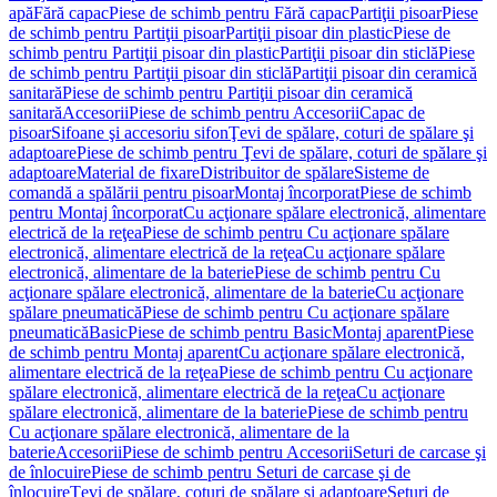
apă
Fără capac
Piese de schimb pentru Fără capac
Partiţii pisoar
Piese
de schimb pentru Partiţii pisoar
Partiţii pisoar din plastic
Piese de
schimb pentru Partiţii pisoar din plastic
Partiţii pisoar din sticlă
Piese
de schimb pentru Partiţii pisoar din sticlă
Partiţii pisoar din ceramică
sanitară
Piese de schimb pentru Partiţii pisoar din ceramică
sanitară
Accesorii
Piese de schimb pentru Accesorii
Capac de
pisoar
Sifoane şi accesoriu sifon
Ţevi de spălare, coturi de spălare şi
adaptoare
Piese de schimb pentru Ţevi de spălare, coturi de spălare şi
adaptoare
Material de fixare
Distribuitor de spălare
Sisteme de
comandă a spălării pentru pisoar
Montaj încorporat
Piese de schimb
pentru Montaj încorporat
Cu acţionare spălare electronică, alimentare
electrică de la reţea
Piese de schimb pentru Cu acţionare spălare
electronică, alimentare electrică de la reţea
Cu acţionare spălare
electronică, alimentare de la baterie
Piese de schimb pentru Cu
acţionare spălare electronică, alimentare de la baterie
Cu acţionare
spălare pneumatică
Piese de schimb pentru Cu acţionare spălare
pneumatică
Basic
Piese de schimb pentru Basic
Montaj aparent
Piese
de schimb pentru Montaj aparent
Cu acţionare spălare electronică,
alimentare electrică de la reţea
Piese de schimb pentru Cu acţionare
spălare electronică, alimentare electrică de la reţea
Cu acţionare
spălare electronică, alimentare de la baterie
Piese de schimb pentru
Cu acţionare spălare electronică, alimentare de la
baterie
Accesorii
Piese de schimb pentru Accesorii
Seturi de carcase şi
de înlocuire
Piese de schimb pentru Seturi de carcase şi de
înlocuire
Ţevi de spălare, coturi de spălare şi adaptoare
Seturi de