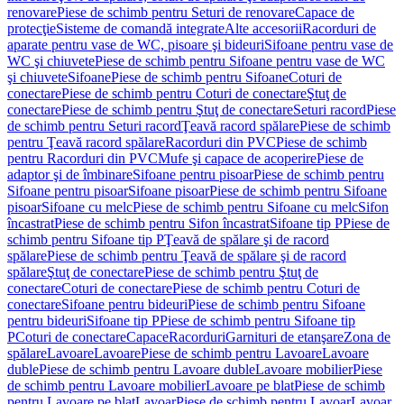
renovare
Piese de schimb pentru Seturi de renovare
Capace de
protecţie
Sisteme de comandă integrate
Alte accesorii
Racorduri de
aparate pentru vase de WC, pisoare şi bideuri
Sifoane pentru vase de
WC şi chiuvete
Piese de schimb pentru Sifoane pentru vase de WC
şi chiuvete
Sifoane
Piese de schimb pentru Sifoane
Coturi de
conectare
Piese de schimb pentru Coturi de conectare
Ştuţ de
conectare
Piese de schimb pentru Ştuţ de conectare
Seturi racord
Piese
de schimb pentru Seturi racord
Ţeavă racord spălare
Piese de schimb
pentru Ţeavă racord spălare
Racorduri din PVC
Piese de schimb
pentru Racorduri din PVC
Mufe şi capace de acoperire
Piese de
adaptor şi de îmbinare
Sifoane pentru pisoar
Piese de schimb pentru
Sifoane pentru pisoar
Sifoane pisoar
Piese de schimb pentru Sifoane
pisoar
Sifoane cu melc
Piese de schimb pentru Sifoane cu melc
Sifon
încastrat
Piese de schimb pentru Sifon încastrat
Sifoane tip P
Piese de
schimb pentru Sifoane tip P
Ţeavă de spălare şi de racord
spălare
Piese de schimb pentru Ţeavă de spălare şi de racord
spălare
Ştuţ de conectare
Piese de schimb pentru Ştuţ de
conectare
Coturi de conectare
Piese de schimb pentru Coturi de
conectare
Sifoane pentru bideuri
Piese de schimb pentru Sifoane
pentru bideuri
Sifoane tip P
Piese de schimb pentru Sifoane tip
P
Coturi de conectare
Capace
Racorduri
Garnituri de etanşare
Zona de
spălare
Lavoare
Lavoare
Piese de schimb pentru Lavoare
Lavoare
duble
Piese de schimb pentru Lavoare duble
Lavoare mobilier
Piese
de schimb pentru Lavoare mobilier
Lavoare pe blat
Piese de schimb
pentru Lavoare pe blat
Lavoar
Piese de schimb pentru Lavoar
Lavoar