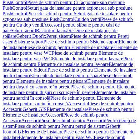
PushControl
Piese de schimb pentru Cu acţionare sub presiune
PushControl
Seturi gata de instalare pentru acţionarea sub presiune
PushControl
Piese de schimb pentru Seturi gata de instalare pentru
acţionarea sub presiune PushControl
Cu dop ventil
Piese de schimb
pentru Cu dop ventil
Accesorii pentru sifoane pentru căzi de
baie
Seturi racord
Racorduri la apă
Sisteme de instalaţii şi de
spălare
Geberit Duofix
Pereţi sistem
Piese de schimb pentru Pereţi
sistem
Sisteme suport
Piese de schimb pentru Sisteme suport
Elemente
de instalare
Piese de schimb pentru Elemente de instalare
Elemente de
instalare pentru vase WC
Piese de schimb pentru Elemente de
instalare pentru vase WC
Elemente de instalare pentru lavoare
Piese
de schimb pentru Elemente de instalare pentru lavoare
Elemente de
instalare pentru bideuri
Piese de schimb pentru Elemente de instalare
pentru bideuri
Elemente de instalare pentru pisoare
Piese de schimb
pentru Elemente de instalare pentru pisoare
Elemente de instalare
pentru duşuri cu scurgere în perete
Piese de schimb pentru Elemente
de instalare pentru duşuri cu scurgere în perete
Elemente de instalare
pentru sarcini în consolă
Piese de schimb pentru Elemente de
instalare pentru sarcini în consolă
Accesoriu
Piese de schimb pentru
Accesoriu
Geberit GIS
Elemente de instalare
Piese de schimb pentru
Elemente de instalare
Accesorii
Piese de schimb pentru
Accesorii
Accesorii
Piese de schimb pentru Accesorii
Pentru pereţi de
sistem
Piese de schimb pentru Pentru pereţi de sistem
Geberit
Kombifix
Elemente de instalare
Piese de schimb pentru Elemente de
instalare
Elemente de instalare pentru vase WC
Piese de schimb