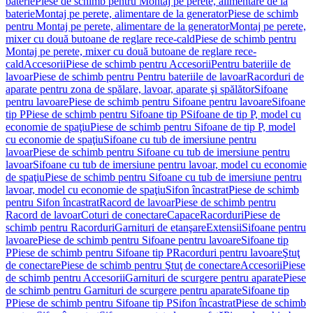
baterie
Piese de schimb pentru Montaj pe perete, alimentare de la
baterie
Montaj pe perete, alimentare de la generator
Piese de schimb
pentru Montaj pe perete, alimentare de la generator
Montaj pe perete,
mixer cu două butoane de reglare rece-cald
Piese de schimb pentru
Montaj pe perete, mixer cu două butoane de reglare rece-
cald
Accesorii
Piese de schimb pentru Accesorii
Pentru bateriile de
lavoar
Piese de schimb pentru Pentru bateriile de lavoar
Racorduri de
aparate pentru zona de spălare, lavoar, aparate şi spălător
Sifoane
pentru lavoare
Piese de schimb pentru Sifoane pentru lavoare
Sifoane
tip P
Piese de schimb pentru Sifoane tip P
Sifoane de tip P, model cu
economie de spaţiu
Piese de schimb pentru Sifoane de tip P, model
cu economie de spaţiu
Sifoane cu tub de imersiune pentru
lavoar
Piese de schimb pentru Sifoane cu tub de imersiune pentru
lavoar
Sifoane cu tub de imersiune pentru lavoar, model cu economie
de spaţiu
Piese de schimb pentru Sifoane cu tub de imersiune pentru
lavoar, model cu economie de spaţiu
Sifon încastrat
Piese de schimb
pentru Sifon încastrat
Racord de lavoar
Piese de schimb pentru
Racord de lavoar
Coturi de conectare
Capace
Racorduri
Piese de
schimb pentru Racorduri
Garnituri de etanşare
Extensii
Sifoane pentru
lavoare
Piese de schimb pentru Sifoane pentru lavoare
Sifoane tip
P
Piese de schimb pentru Sifoane tip P
Racorduri pentru lavoare
Ştuţ
de conectare
Piese de schimb pentru Ştuţ de conectare
Accesorii
Piese
de schimb pentru Accesorii
Garnituri de scurgere pentru aparate
Piese
de schimb pentru Garnituri de scurgere pentru aparate
Sifoane tip
P
Piese de schimb pentru Sifoane tip P
Sifon încastrat
Piese de schimb