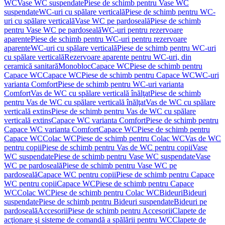
WC
Vase WC suspendate
Piese de schimb pentru Vase WC
suspendate
WC-uri cu spălare verticală
Piese de schimb pentru WC-
uri cu spălare verticală
Vase WC pe pardoseală
Piese de schimb
pentru Vase WC pe pardoseală
WC-uri pentru rezervoare
aparente
Piese de schimb pentru WC-uri pentru rezervoare
aparente
WC-uri cu spălare verticală
Piese de schimb pentru WC-uri
cu spălare verticală
Rezervoare aparente pentru WC-uri, din
ceramică sanitară
Monobloc
Capace WC
Piese de schimb pentru
Capace WC
Capace WC
Piese de schimb pentru Capace WC
WC-uri
varianta Comfort
Piese de schimb pentru WC-uri varianta
Comfort
Vas de WC cu spălare verticală înălţat
Piese de schimb
pentru Vas de WC cu spălare verticală înălţat
Vas de WC cu spălare
verticală extins
Piese de schimb pentru Vas de WC cu spălare
verticală extins
Capace WC varianta Comfort
Piese de schimb pentru
Capace WC varianta Comfort
Capace WC
Piese de schimb pentru
Capace WC
Colac WC
Piese de schimb pentru Colac WC
Vas de WC
pentru copii
Piese de schimb pentru Vas de WC pentru copii
Vase
WC suspendate
Piese de schimb pentru Vase WC suspendate
Vase
WC pe pardoseală
Piese de schimb pentru Vase WC pe
pardoseală
Capace WC pentru copii
Piese de schimb pentru Capace
WC pentru copii
Capace WC
Piese de schimb pentru Capace
WC
Colac WC
Piese de schimb pentru Colac WC
Bideuri
Bideuri
suspendate
Piese de schimb pentru Bideuri suspendate
Bideuri pe
pardoseală
Accesorii
Piese de schimb pentru Accesorii
Clapete de
acţionare şi sisteme de comandă a spălării pentru WC
Clapete de