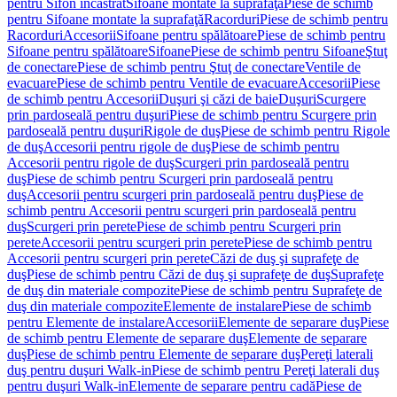
pentru Sifon încastrat
Sifoane montate la suprafaţă
Piese de schimb
pentru Sifoane montate la suprafaţă
Racorduri
Piese de schimb pentru
Racorduri
Accesorii
Sifoane pentru spălătoare
Piese de schimb pentru
Sifoane pentru spălătoare
Sifoane
Piese de schimb pentru Sifoane
Ştuţ
de conectare
Piese de schimb pentru Ştuţ de conectare
Ventile de
evacuare
Piese de schimb pentru Ventile de evacuare
Accesorii
Piese
de schimb pentru Accesorii
Duşuri şi căzi de baie
Duşuri
Scurgere
prin pardoseală pentru duşuri
Piese de schimb pentru Scurgere prin
pardoseală pentru duşuri
Rigole de duş
Piese de schimb pentru Rigole
de duş
Accesorii pentru rigole de duş
Piese de schimb pentru
Accesorii pentru rigole de duş
Scurgeri prin pardoseală pentru
duş
Piese de schimb pentru Scurgeri prin pardoseală pentru
duş
Accesorii pentru scurgeri prin pardoseală pentru duş
Piese de
schimb pentru Accesorii pentru scurgeri prin pardoseală pentru
duş
Scurgeri prin perete
Piese de schimb pentru Scurgeri prin
perete
Accesorii pentru scurgeri prin perete
Piese de schimb pentru
Accesorii pentru scurgeri prin perete
Căzi de duş şi suprafeţe de
duş
Piese de schimb pentru Căzi de duş şi suprafeţe de duş
Suprafeţe
de duş din materiale compozite
Piese de schimb pentru Suprafeţe de
duş din materiale compozite
Elemente de instalare
Piese de schimb
pentru Elemente de instalare
Accesorii
Elemente de separare duş
Piese
de schimb pentru Elemente de separare duş
Elemente de separare
duş
Piese de schimb pentru Elemente de separare duş
Pereţi laterali
duş pentru duşuri Walk-in
Piese de schimb pentru Pereţi laterali duş
pentru duşuri Walk-in
Elemente de separare pentru cadă
Piese de