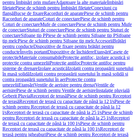
pentru Îmbinări prin mufare
Adaptoare la alte materiale
Îmbinări
filetate
Piese de schimb pentru Îmbinări filetate
Conexiuni cu
flanşă
Bucşe de fixare
Racorduri de aparate
Piese de schimb pentru
Racorduri de aparate
Coturi de conectare
Piese de schimb pentru
Coturi de conectare
Mufe de conectare
Piese de schimb pentru Mufe
de conectare
Ştuţuri de conectare
Piese de schimb pentru Ştuţuri de
conectare
Sifoane tip P
Piese de schimb pentru Sifoane tip P
Sifoane
tip melc
Piese de schimb pentru Sifoane tip melc
Accesorii
Brăţări
pentru conducte
Dispozitive de fixare pentru brăţări pentru
conducte
Înveliş portant
Dispozitive de închidere
Etanșări
Casete de
protecţie
Materiale consumabile
Protecţie antifoc, izolare acustică şi
protecţie contra umezelii
Protecţie antifoc
Protecţie antifoc pentru
sisteme de drenare
Izolare acustică
Izolaţii contra propagării sunetului
în masă solidă
Izolaţii contra propagării sunetului în masă solidă şi
contra propagării sunetului în aer
Protecţie contra
umezelii
Etanşări
Ventile de aerisire pentru drenaj
Ventile de
aerisire
Piese de schimb pentru Ventile de aerisire
Instalaţie pluvială
Geberit Pluvia
Receptori de terasă
Piese de schimb pentru Receptori
de terasă
Receptori de terasă cu capacitate de până la 12 l/s
Piese de
schimb pentru Receptori de terasă cu capacitate de până la 12
l/s
Receptori de terasă cu capacitate de până la 25 l/s
Piese de schimb
pentru Receptori de terasă cu capacitate de până la 25 l/s
Receptori
de terasă cu capacitate de până la 100 l/s
Piese de schimb pentru
Receptori de terasă cu capacitate de până la 100 l/s
Receptori de
terasă pentru jgheaburi
Piese de schimb pentru Receptori de terasă