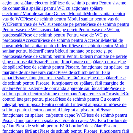
acţionare spălare electronică
Piese de schimb pentru Pentru sisteme
de comandă a spălării pentru WC cu acţionare spălare
electronică
Module sanitare Geberit Monolith
Modul sanitar pentru
vas de WC
Piese de schimb pentru Modul sanitar pentru vas de
WC
Pentru vase de WC suspendate pe perete
Piese de schimb pentru
Pentru vase de WC suspendate pe perete
Pentru vase de WC pe
pardoseală
Piese de schimb pentru Pentru vase de WC pe
pardoseală
Accesorii
Piese de schimb pentru Accesorii
Material de
consum
Modul sanitar pentru bideuri
Piese de schimb pentru Modul
sanitar pentru bideuri
Pentru bideuri montate pe perete şi pe
pardoseală
Piese de schimb pentru Pentru bideuri montate pe perete
şi pe pardoseală
Pisoare
Pisoare, funcţionare cu spălare, cu margine
de spălare
Piese de schimb pentru Pisoare, funcţionare cu spălare, cu
margine de spălare
Fără capac
Piese de schimb pentru Fără
capac
Pisoare, funcţionare cu spălare, fără margine de spălare
Piese
de schimb pentru Pisoare, funcţionare cu spălare, fără margine de
spălare
Pentru sisteme de comandă aparente sau încastrate
Piese de
schimb pentru Pentru sisteme de comandă aparente sau încastrate
Cu
control integrat pentru pisoar
Piese de schimb pentru Cu control
integrat pentru pisoar
Pentru controlul integrat al pisoarului
Piese de
schimb pentru Pentru controlul integrat al pisoarului
Pisoar,
funcţionare cu spălare, cu/pentru capac WC
Piese de schimb pentru
Pisoar, funcţionare cu spălare, cu/pentru capac WC
Fără bordură de
spălare
Piese de schimb pentru Fără bordură de spălare
Pisoare,
funcţionare fără apă
Piese de schimb pentru Pisoare, funcţionare fără