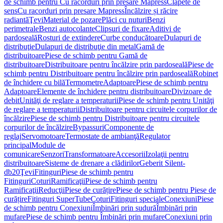
de schimb pentru Cu racorduri prin presare Mapress
Clapete de
sens
Cu racorduri prin presare Mapress
Încălzire și răcire
radiantă
Ţevi
Material de pozare
Plăci cu nuturi
Benzi
perimetrale
Benzi autocolante
Clipsuri de fixare
Aditivi de
pardoseală
Rosturi de extindere
Curbe conducătoare
Dulapuri de
distribuţie
Dulapuri de distribuţie din metal
Gamă de
distribuitoare
Piese de schimb pentru Gamă de
distribuitoare
Distribuitoare pentru încălzire prin pardoseală
Piese de
schimb pentru Distribuitoare pentru încălzire prin pardoseală
Robinet
de închidere cu bilă
Termometre
Adaptoare
Piese de schimb pentru
Adaptoare
Elemente de închidere pentru distribuitoare
Divizoare de
debit
Unităţi de reglare a temperaturii
Piese de schimb pentru Unităţi
de reglare a temperaturii
Distribuitoare pentru circuitele corpurilor de
încălzire
Piese de schimb pentru Distribuitoare pentru circuitele
corpurilor de încălzire
Bypassuri
Componente de
reglaj
Servomotoare
Termostate de ambianţă
Regulator
principal
Module de
comunicare
Senzori
Transformatoare
Accesorii
Izolaţii pentru
distribuitoare
Sisteme de drenare a clădirilor
Geberit Silent-
db20
Ţevi
Fitinguri
Piese de schimb pentru
Fitinguri
Coturi
Ramificaţii
Piese de schimb pentru
Ramificaţii
Reducţii
Piese de curățire
Piese de schimb pentru Piese de
curățire
Fitinguri SuperTube
Coturi
Fitinguri speciale
Conexiuni
Piese
de schimb pentru Conexiuni
Îmbinări prin sudură
Îmbinări prin
mufare
Piese de schimb pentru Îmbinări prin mufare
Conexiuni prin