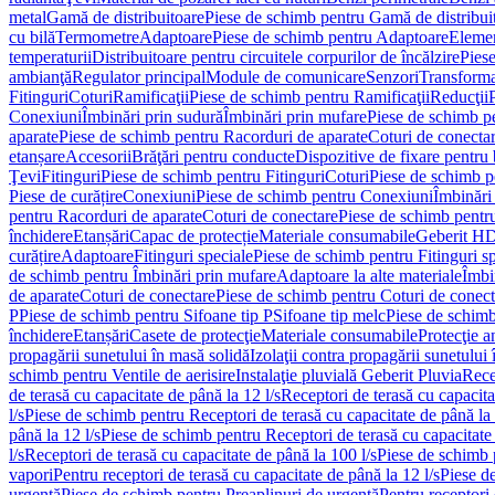
metal
Gamă de distribuitoare
Piese de schimb pentru Gamă de distribui
cu bilă
Termometre
Adaptoare
Piese de schimb pentru Adaptoare
Elemen
temperaturii
Distribuitoare pentru circuitele corpurilor de încălzire
Piese
ambianţă
Regulator principal
Module de comunicare
Senzori
Transforma
Fitinguri
Coturi
Ramificaţii
Piese de schimb pentru Ramificaţii
Reducţii
Conexiuni
Îmbinări prin sudură
Îmbinări prin mufare
Piese de schimb p
aparate
Piese de schimb pentru Racorduri de aparate
Coturi de conecta
etanșare
Accesorii
Brăţări pentru conducte
Dispozitive de fixare pentru 
Ţevi
Fitinguri
Piese de schimb pentru Fitinguri
Coturi
Piese de schimb p
Piese de curățire
Conexiuni
Piese de schimb pentru Conexiuni
Îmbinări
pentru Racorduri de aparate
Coturi de conectare
Piese de schimb pentr
închidere
Etanșări
Capac de protecție
Materiale consumabile
Geberit H
curățire
Adaptoare
Fitinguri speciale
Piese de schimb pentru Fitinguri s
de schimb pentru Îmbinări prin mufare
Adaptoare la alte materiale
Îmbin
de aparate
Coturi de conectare
Piese de schimb pentru Coturi de conect
P
Piese de schimb pentru Sifoane tip P
Sifoane tip melc
Piese de schimb
închidere
Etanșări
Casete de protecţie
Materiale consumabile
Protecţie a
propagării sunetului în masă solidă
Izolaţii contra propagării sunetului 
schimb pentru Ventile de aerisire
Instalaţie pluvială Geberit Pluvia
Rece
de terasă cu capacitate de până la 12 l/s
Receptori de terasă cu capacita
l/s
Piese de schimb pentru Receptori de terasă cu capacitate de până la 
până la 12 l/s
Piese de schimb pentru Receptori de terasă cu capacitate 
l/s
Receptori de terasă cu capacitate de până la 100 l/s
Piese de schimb p
vapori
Pentru receptori de terasă cu capacitate de până la 12 l/s
Piese de
urgenţă
Piese de schimb pentru Preaplinuri de urgenţă
Pentru receptori 