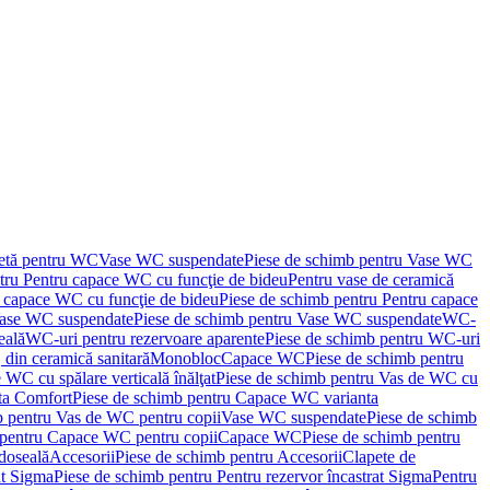
letă pentru WC
Vase WC suspendate
Piese de schimb pentru Vase WC
tru Pentru capace WC cu funcţie de bideu
Pentru vase de ceramică
 capace WC cu funcţie de bideu
Piese de schimb pentru Pentru capace
ase WC suspendate
Piese de schimb pentru Vase WC suspendate
WC-
eală
WC-uri pentru rezervoare aparente
Piese de schimb pentru WC-uri
 din ceramică sanitară
Monobloc
Capace WC
Piese de schimb pentru
 WC cu spălare verticală înălţat
Piese de schimb pentru Vas de WC cu
ta Comfort
Piese de schimb pentru Capace WC varianta
b pentru Vas de WC pentru copii
Vase WC suspendate
Piese de schimb
 pentru Capace WC pentru copii
Capace WC
Piese de schimb pentru
doseală
Accesorii
Piese de schimb pentru Accesorii
Clapete de
at Sigma
Piese de schimb pentru Pentru rezervor încastrat Sigma
Pentru