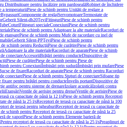
u Distribuitoare pentru încălzire prin pardoseală
Robinet de închidere
e a temperaturii
Piese de schimb pentru Unităţi de reglare a
e
Bypassuri
Componente de reglaj
Servomotoare
Termostate de
or
Geberit Silent-db20
Ţevi
Fitinguri
Piese de schimb pentru
rTube
Coturi
Fitinguri speciale
Conexiuni
Piese de schimb pentru
teriale
Piese de schimb pentru Adaptoare la alte materiale
Racorduri de
de etanșare
Piese de schimb pentru Mufe de racordare cu inel de
umabile
Geberit Silent-PP
Ţevi
Piese de schimb pentru
 de schimb pentru Reducţii
Piese de curățire
Piese de schimb pentru
ară
Adaptoare la alte materiale
Racorduri de aparate
Piese de schimb
 de conectare
Accesorii
Brățări pentru conducte
Dispozitive de
cţii
Piese de curățire
Piese de schimb pentru Piese de
chimb pentru Conexiuni
Îmbinări prin sudură
Îmbinări prin mufare
Piese
Bucşe de fixare
Racorduri de aparate
Piese de schimb pentru Racorduri
 de conectare
Piese de schimb pentru Ştuţuri de conectare
Sifoane tip
 fixare pentru brăţări pentru conducte
Înveliş portant
Dispozitive de
ţie antifoc pentru sisteme de drenare
Izolare acustică
Izolaţii contra
lii
Etanşări
Ventile de aerisire pentru drenaj
Ventile de aerisire
Piese de
erasă cu capacitate de până la 12 l/s
Piese de schimb pentru Receptori
ate de până la 25 l/s
Receptori de terasă cu capacitate de până la 100
tori de terasă pentru jgheaburi
Receptori de terasă cu capacitate de
 de schimb pentru Receptori de terasă cu capacitate de până la 25
eră de vapori
Piese de schimb pentru Elemente barieră de
s
Pentru receptori de terasă cu capacitate de până la 25 l/s
Preaplinuri de
ceptori de terasă cu capacitate de până la 12 l/s
Pentru receptori de