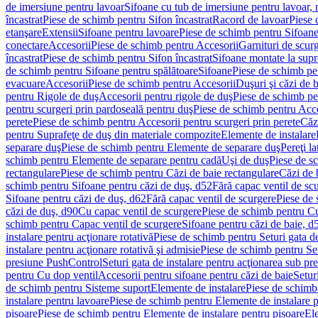
de imersiune pentru lavoar
Sifoane cu tub de imersiune pentru lavoar,
încastrat
Piese de schimb pentru Sifon încastrat
Racord de lavoar
Piese 
etanşare
Extensii
Sifoane pentru lavoare
Piese de schimb pentru Sifoane
conectare
Accesorii
Piese de schimb pentru Accesorii
Garnituri de scur
încastrat
Piese de schimb pentru Sifon încastrat
Sifoane montate la supr
de schimb pentru Sifoane pentru spălătoare
Sifoane
Piese de schimb pe
evacuare
Accesorii
Piese de schimb pentru Accesorii
Duşuri şi căzi de 
pentru Rigole de duş
Accesorii pentru rigole de duş
Piese de schimb pe
pentru scurgeri prin pardoseală pentru duş
Piese de schimb pentru Acce
perete
Piese de schimb pentru Accesorii pentru scurgeri prin perete
Căz
pentru Suprafeţe de duş din materiale compozite
Elemente de instalare
separare duş
Piese de schimb pentru Elemente de separare duş
Pereţi l
schimb pentru Elemente de separare pentru cadă
Uşi de duş
Piese de s
rectangulare
Piese de schimb pentru Căzi de baie rectangulare
Căzi de 
schimb pentru Sifoane pentru căzi de duş, d52
Fără capac ventil de sc
Sifoane pentru căzi de duş, d62
Fără capac ventil de scurgere
Piese de 
căzi de duş, d90
Cu capac ventil de scurgere
Piese de schimb pentru Cu
schimb pentru Capac ventil de scurgere
Sifoane pentru căzi de baie, d
instalare pentru acţionare rotativă
Piese de schimb pentru Seturi gata de
instalare pentru acţionare rotativă şi admisie
Piese de schimb pentru Setu
presiune PushControl
Seturi gata de instalare pentru acţionarea sub p
pentru Cu dop ventil
Accesorii pentru sifoane pentru căzi de baie
Setur
de schimb pentru Sisteme suport
Elemente de instalare
Piese de schimb
instalare pentru lavoare
Piese de schimb pentru Elemente de instalare p
pisoare
Piese de schimb pentru Elemente de instalare pentru pisoare
Ele