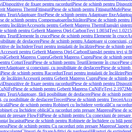
vi
Dispozitive de fixare pentru racorduri
Piese de schimb pentru Dispoziti
erit Mapress Therm
Fitinguri
Piese de schimb pentru Fitinguri
Mufe
Piese
tru Teuri
Adaptoare fixe
Piese de schimb pentru Adaptoare fixe
Adaptoar
ese de schimb pentru Compensatoare
Închizători
Piese de schimb pentru Î
entru încălzire
Accesoriu pentru Geberit Mapress Therm
Etanşări sistem
de schimb pentru Geberit Mapress Oţel-Carbon
Ţevi 1.0034
Ţevi 1.0215
tru Teuri
Elemente în cruce
Piese de schimb pentru Elemente în cruce
Ad
ibilitate de desfacere
Piese de schimb pentru Adaptoare şi conexiuni, cu
itive de închidere
Teuri pentru instalaţii de încălzire
Piese de schimb pent
e
Accesorii pentru Geberit Mapress Oţel-Carbon
Etanşări pentru ţevi şi fi
nșă
Geberit Mapress Cupru
Geberit Mapress Cupru
Piese de schimb pen
entru Coturi
Teuri
Piese de schimb pentru Teuri
Elemente în cruce
Piese 
cere
Adaptoare şi conexiuni, cu posibilitate de desfacere
Piese de schimb 
i
Piese de schimb pentru Racorduri
Teuri pentru instalaţii de încălzire
Pies
 de încălzire
Accesorii pentru Geberit Mapress Cupru
Piese de schimb p
vi
Dispozitive de fixare pentru racorduri
Piese de schimb pentru Dispoziti
 CuNiFe
Piese de schimb pentru Geberit Mapress CuNiFe
Ţevi 2.1972
Mu
tru Teuri
Adaptoare, fără posibilitate de desfacere
Piese de schimb pentru
 cu posibilitate de desfacere
Treceri
Piese de schimb pentru Treceri
Acce
ticală
Piese de schimb pentru Robineți cu închidere verticală
Cu racordur
bineți cu închidere oblică
Cu racorduri prin presare Mapress
Piese de s
uni de presare FlowFit
Piese de schimb pentru Cu conexiuni de presare
ntaj încastrat
Piese de schimb pentru Robinete de închidere cu bilă pent
ress
Piese de schimb pentru Cu racorduri prin presare Mapress
Clapete 
autocolante
Clipsuri de fixare
Aditivi de pardoseală
Rosturi de extindere