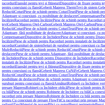
racorduri
Etanşări pentru ţevi şi fitinguri
Dispozitive de fixare pentru ţe
pentru conexiuni cu flanșă
Geberit Mapress Therm
Ţevi de sistem Geb
Reducţii
Coturi
Piese de schimb pentru Coturi
Teuri
Piese de schimb pen
Adaptoare şi conexiuni, cu posibilitate de desfacere
Compensatoare
Pi
încălzire
Racorduri pentru încălzire
Piese de schimb pentru Racorduri p
ţevi
Geberit Mapress Oţel-Carbon
Geberit Mapress Oţel-Carbon
Piese 
Reducţii
Coturi
Piese de schimb pentru Coturi
Teuri
Piese de schimb pen
Adaptoare, fără posibilitate de desfacere
Adaptoare şi conexiuni, cu pos
Compensatoare
Dispozitive de închidere
Piese de schimb pentru Dispoz
încălzire
Piese de schimb pentru Racorduri pentru instalaţii de încălzir
racorduri
Garnituri de sistem
Seturi de șuruburi pentru conexiuni cu fla
Mufe
Reducţii
Piese de schimb pentru Reducţii
Coturi
Piese de schimb p
desfacere
Piese de schimb pentru Adaptoare, fără posibilitate de desfa
de închidere
Piese de schimb pentru Dispozitive de închidere
Racordur
instalaţii de încălzire
Piese de schimb pentru Racorduri pentru instalaţii
racorduri
Etanşări pentru ţevi şi fitinguri
Dispozitive de fixare pentru ţe
pentru conexiuni cu flanșă
Geberit Mapress CuNiFe
Geberit Mapress
Reducţii
Coturi
Piese de schimb pentru Coturi
Teuri
Piese de schimb pen
posibilitate de desfacere
Piese de schimb pentru Adaptoare şi conexiuni,
șuruburi pentru conexiuni cu flanșă
Armături
Robineți cu închidere ver
presare Mapress
Robineți cu închidere oblică
Piese de schimb pentru Ro
cu bilă
Piese de schimb pentru Robinete de închidere cu bilă
Cu conexi
racorduri prin presare Mapress
Robinete de închidere cu bilă pentru mo
pentru Cu conexiuni de presare FlowFit
Cu racorduri prin presare Map
radiantă
Ţevi
Material de pozare
Plăci cu nuturi
Benzi perimetrale
Benzi 