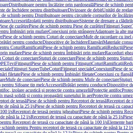
toare
Distribuitoare pentru încălzire prin pardoseală
Piese de schimb pentr
te de închidere pentru distribuitoare
Divizoare de debit
Unităţi de reglar
 de schimb pentru Distribuitoare pentru circuitele corpurilor de încălzir
toare
Accesorii
Izolaţii pentru distribuitoare
Sisteme de drenare a clădiril
Piese de curățire
Piese de schimb pentru Piese de curățire
Fitinguri Supe
entru Îmbinări prin mufare
Conexiuni prin strângere
Adaptoare la alte ma
re
Piese de schimb pentru Coturi de conectare
Mufe de racordare cu inel 
brăţări pentru conducte
Dispozitive de închidere
Etanșări
Materiale cons
entru Coturi
Ramificaţii
Piese de schimb pentru Ramificaţii
Reducţii
Piese
 prin mufare
Piese de schimb pentru Îmbinări prin mufare
Racorduri ghe
u Coturi de conectare
Ştuţuri de conectare
Piese de schimb pentru Ştuţuri
DPE
Ţevi
Fitinguri
Piese de schimb pentru Fitinguri
Coturi
Ramificaţii
Redu
peciale
Fitinguri SuperTube
Coturi
Fitinguri speciale
Conexiuni
Piese de s
ări filetate
Piese de schimb pentru Îmbinări filetate
Conexiuni cu flanşă
are
Mufe de conectare
Piese de schimb pentru Mufe de conectare
Ştuţuri
 pentru Sifoane tip melc
Accesorii
Brăţări pentru conducte
Dispozitive de
ntifoc, izolare acustică şi protecţie contra umezelii
Protecţie antifoc
Protec
în masă solidă şi contra propagării sunetului în aer
Protecţie contra umeze
ptori de terasă
Piese de schimb pentru Receptori de terasă
Receptori de t
te de până la 25 l/s
Piese de schimb pentru Receptori de terasă cu capacit
100 l/s
Receptori de terasă pentru jgheaburi
Piese de schimb pentru Recep
de până la 12 l/s
Receptori de terasă cu capacitate de până la 25 l/s
Piese
entru Receptori de terasă cu capacitate de până la 100 l/s
Elemente bari
 schimb pentru Pentru receptori de terasă cu capacitate de până la 12 l/
de terasă cu capacitate de până la 12 l/s
Piese de schimb pentru Pentru re