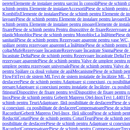
perete
Elemente de instalare pentru sarcini în consolă
Piese de schimb p
schimb pentru Elemente de instalare
Accesorii
Piese de schimb pentru 
Kombifix
Elemente de instalare
Piese de schimb pentru Elemente de ins
lavoare
Piese de schimb pentru Elemente de instalare pentru lavoare
El
schimb pentru Elemente de instalare pentru pisoare
Elemente de instala
fixare
Piese de schimb pentru Pentru dispozitive de fixare
Rezervoare a
plastic
Monobloc
Piese de schimb pentru Monobloc
La înălțime
Piese d
sanitară
Piese de schimb pentru Rezervoare aparente pentru vase WC, 
spălare pentru rezervoare aparente
La înălțime
Piese de schimb pentru 
colţar
Mufe
Rezervoare încastrate
Rezervoare încastrate Sigma
Piese de
încastrate Delta
Piese de schimb pentru Rezervoare încastrate Delta
Ţev
rezervoare aparente
Piese de schimb pentru Valve de umplere pentru r
umplere pentru rezervoare universale
Piese de schimb pentru Valve de
pentru Spălare cu două volume de apă
Mecanisme
Piese de schimb pe
FlowFit
Ţevi de sistem ML
Ţevi de sistem instalaţie de încălzire ML,
desfacere
Piese de schimb pentru Adaptoare şi conexiuni, cu posibilita
presare
Adaptoare şi conexiuni pentru instalaţie de încălzire, cu posibil
fitinguri
Dispozitive de fixare pentru țevi
Dispozitive de fixare pentru r
Inox
Piese de schimb pentru Geberit Mapress Oţel-Inox
Ţevi 1.4401
Ţe
schimb pentru Teuri
Adaptoare, fără posibilitate de desfacere
Piese de 
şi conexiuni, cu posibilitate de desfacere
Compensatoare
Piese de sch
Racorduri
Geberit Mapress Oţel-Inox, fără silicon
Piese de schimb pent
Reducţii
Coturi
Piese de schimb pentru Coturi
Teuri
Piese de schimb pen
posibilitate de desfacere
Piese de schimb pentru Adaptoare şi conexiuni,
Racorduri
Compensatoare
Piese de schimb pentru Compensatoare
Trece