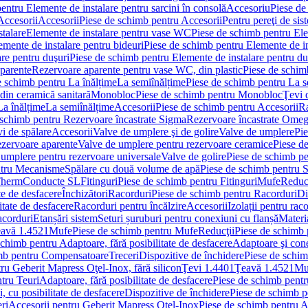
entru Elemente de instalare pentru sarcini în consolă
Accesoriu
Piese de
Accesorii
Accesorii
Piese de schimb pentru Accesorii
Pentru pereţi de sis
talare
Elemente de instalare pentru vase WC
Piese de schimb pentru El
emente de instalare pentru bideuri
Piese de schimb pentru Elemente de in
re pentru duşuri
Piese de schimb pentru Elemente de instalare pentru du
parente
Rezervoare aparente pentru vase WC, din plastic
Piese de schim
e schimb pentru La înălțime
La semiînălțime
Piese de schimb pentru La s
din ceramică sanitară
Monobloc
Piese de schimb pentru Monobloc
Ţevi 
La înălțime
La semiînălțime
Accesorii
Piese de schimb pentru Accesorii
Ra
 schimb pentru Rezervoare încastrate Sigma
Rezervoare încastrate Ome
i de spălare
Accesorii
Valve de umplere şi de golire
Valve de umplere
Pie
ezervoare aparente
Valve de umplere pentru rezervoare ceramice
Piese d
 umplere pentru rezervoare universale
Valve de golire
Piese de schimb pe
ntru Mecanisme
Spălare cu două volume de apă
Piese de schimb pentru 
 Therm
Conducte SL
Fitinguri
Piese de schimb pentru Fitinguri
Mufe
Reducţ
te de desfacere
Închizători
Racorduri
Piese de schimb pentru Racorduri
Di
itate de desfacere
Racorduri pentru încălzire
Accesorii
Izolații pentru rac
acorduri
Etanșări sistem
Seturi șuruburi pentru conexiuni cu flanșă
Materi
avă 1.4521
Mufe
Piese de schimb pentru Mufe
Reducţii
Piese de schimb 
schimb pentru Adaptoare, fără posibilitate de desfacere
Adaptoare şi cone
imb pentru Compensatoare
Treceri
Dispozitive de închidere
Piese de schim
ru Geberit Mapress Oţel-Inox, fără silicon
Ţevi 1.4401
Ţeavă 1.4521
Mu
tru Teuri
Adaptoare, fără posibilitate de desfacere
Piese de schimb pentru
 cu posibilitate de desfacere
Dispozitive de închidere
Piese de schimb p
ri
Accesorii pentru Geberit Mapress Oţel-Inox
Piese de schimb pentru A