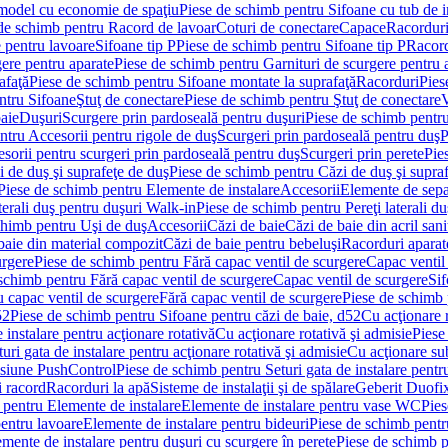
 model cu economie de spaţiu
Piese de schimb pentru Sifoane cu tub de 
de schimb pentru Racord de lavoar
Coturi de conectare
Capace
Racordur
 pentru lavoare
Sifoane tip P
Piese de schimb pentru Sifoane tip P
Racord
gere pentru aparate
Piese de schimb pentru Garnituri de scurgere pentru 
afaţă
Piese de schimb pentru Sifoane montate la suprafaţă
Racorduri
Pies
ntru Sifoane
Ştuţ de conectare
Piese de schimb pentru Ştuţ de conectare
V
baie
Duşuri
Scurgere prin pardoseală pentru duşuri
Piese de schimb pentru
ntru Accesorii pentru rigole de duş
Scurgeri prin pardoseală pentru duş
P
sorii pentru scurgeri prin pardoseală pentru duş
Scurgeri prin perete
Pie
i de duş şi suprafeţe de duş
Piese de schimb pentru Căzi de duş şi supra
Piese de schimb pentru Elemente de instalare
Accesorii
Elemente de sepa
aterali duş pentru duşuri Walk-in
Piese de schimb pentru Pereţi laterali d
chimb pentru Uşi de duş
Accesorii
Căzi de baie
Căzi de baie din acril sani
baie din material compozit
Căzi de baie pentru bebeluşi
Racorduri aparate
urgere
Piese de schimb pentru Fără capac ventil de scurgere
Capac ventil
schimb pentru Fără capac ventil de scurgere
Capac ventil de scurgere
Sif
 capac ventil de scurgere
Fără capac ventil de scurgere
Piese de schimb 
52
Piese de schimb pentru Sifoane pentru căzi de baie, d52
Cu acţionare 
 instalare pentru acţionare rotativă
Cu acţionare rotativă şi admisie
Piese
ri gata de instalare pentru acţionare rotativă şi admisie
Cu acţionare su
resiune PushControl
Piese de schimb pentru Seturi gata de instalare pent
i racord
Racorduri la apă
Sisteme de instalaţii şi de spălare
Geberit Duofi
 pentru Elemente de instalare
Elemente de instalare pentru vase WC
Pies
entru lavoare
Elemente de instalare pentru bideuri
Piese de schimb pentr
mente de instalare pentru duşuri cu scurgere în perete
Piese de schimb p