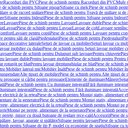
re
Racorduri din PVC
Piese de schimb pentru Racorduri din PVC
Mufe ş
e de schimb pentru Sifoane pisoar
Sifoane cu melc
Piese de schimb pent
lare şi de racord spălare
Piese de schimb pentru Ţeavă de spălare şi de 
are
Sifoane pentru bideuri
Piese de schimb pentru Sifoane pentru bideuri
re
Lavoare
Piese de schimb pentru Lavoare
Lavoare duble
Piese de schi
at
Lavoar
Piese de schimb pentru Lavoar
Lavoar de colţ
Lavoare semiînc
Comfort
Lavoare pentru copii
Piese de schimb pentru Lavoare pentru cop
e pentru săli de clasă
Piedestaluri
Piese de schimb pentru Piedestaluri
Pie
ace decorative laterale
Seturi de lavoar cu mobilier
Seturi lavoar cu mob
lavoar mobilier cu dulap
Piese de schimb pentru Seturi lavoar mobilier c
lavoare
Piese de schimb pentru Dulapuri sub lavoare
Pentru chiuvete
Pies
tru lavoare duble
Pentru lavoare mobilier
Piese de schimb pentru Pentru 
r rotunjit pe blat
Pentru lavoar dreptunghiular pe blat
Piese de schimb pe
ru Mobilier lateral mic
Mobilier înalt
Piese de schimb pentru Mobilier în
 suspendate
Alte tipuri de mobilier
Piese de schimb pentru Alte tipuri de 
u prosoape şi cârlig pentru prosoape
Elemente de iluminare
Mânere
Setur
ată
Piese de schimb pentru Cu iluminare integrată
Fără iluminare integra
iluminare integrată
Piese de schimb pentru Fără iluminare integrată
Acces
 electrică de la reţea
Piese de schimb pentru Montaj stativ, alimentare ele
mentare de la generator
Piese de schimb pentru Montaj stativ, alimentare 
ete, alimentare electrică de la reţea
Piese de schimb pentru Montaj pe per
erie
Montaj pe perete, alimentare de la generator
Piese de schimb pentru 
 perete, mixer cu două butoane de reglare rece-cald
Accesorii
Piese de 
ălare, lavoar, aparate şi spălător
Sifoane pentru lavoare
Piese de schimb
chimb pentru Sifoane de tip P, model cu economie de spaţiu
Sifoane cu t