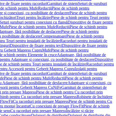
ve de fixare pentru racorduri
Garnituri de sistem
Seturi de șuruburi
 de schimb pentru Mufe
Reducţii
Piese de schimb pentru
e şi conexiuni, cu posibilitate de desfacere
Piese de schimb pentru
nchizători
Teuri pentru încălzire
Piese de schimb pentru Teuri pentru
Seturi şuruburi pentru conexiuni cu flanşă
Dispozitive de fixare pentru
Mufe
Piese de schimb pentru Mufe
Reducţii
Piese de schimb pentru
aptoare, fără posibilitate de desfacere
Piese de schimb pentru
 posibilitate de desfacere
Compensatoare
Piese de schimb pentru
ru Teuri pentru instalaţii de încălzire
Racorduri pentru instalaţii de
tinguri
Dispozitive de fixare pentru ţevi
Dispozitive de fixare pentru
tru Geberit Mapress Cupru
Mufe
Piese de schimb pentru
de schimb pentru Elemente în cruce
Adaptoare, fără posibilitate de
pentru Adaptoare şi conexiuni, cu posibilitate de desfacere
Dispozitive
e de schimb pentru Teuri pentru instalaţii de încălzire
Racorduri pentru
entru Accesorii pentru Geberit Mapress Cupru
Izolaţii pentru
ve de fixare pentru racorduri
Garnituri de sistem
Seturi de șuruburi
fe
Piese de schimb pentru Mufe
Reducţii
Piese de schimb pentru
 Adaptoare, fără posibilitate de desfacere
Adaptoare şi conexiuni, cu
sorii pentru Geberit Mapress CuNiFe
Garnituri de sistem
Seturi de
i prin presare Mapress
Piese de schimb pentru Cu racorduri prin
chimb pentru Cu racorduri prin presare Mapress
Robinete de închidere
 FlowFit
Cu racorduri prin presare Mapress
Piese de schimb pentru Cu
ru montaj încastrat
Cu conexiuni de presare FlowFit
Piese de schimb
de sens
Cu racorduri prin presare Mapress
Încălzire și răcire
Curbe conducătoare
Dulapuri de distribuţie
Dulapuri de distribuţie din