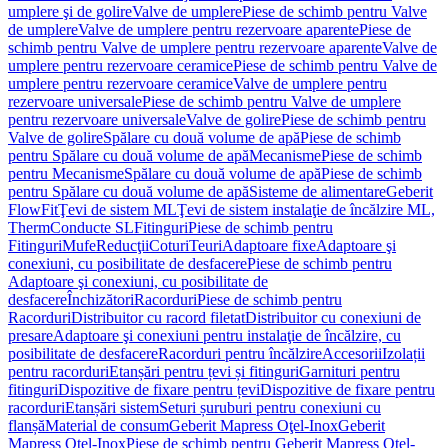
umplere şi de golire
Valve de umplere
Piese de schimb pentru Valve
de umplere
Valve de umplere pentru rezervoare aparente
Piese de
schimb pentru Valve de umplere pentru rezervoare aparente
Valve de
umplere pentru rezervoare ceramice
Piese de schimb pentru Valve de
umplere pentru rezervoare ceramice
Valve de umplere pentru
rezervoare universale
Piese de schimb pentru Valve de umplere
pentru rezervoare universale
Valve de golire
Piese de schimb pentru
Valve de golire
Spălare cu două volume de apă
Piese de schimb
pentru Spălare cu două volume de apă
Mecanisme
Piese de schimb
pentru Mecanisme
Spălare cu două volume de apă
Piese de schimb
pentru Spălare cu două volume de apă
Sisteme de alimentare
Geberit
FlowFit
Ţevi de sistem ML
Ţevi de sistem instalaţie de încălzire ML,
Therm
Conducte SL
Fitinguri
Piese de schimb pentru
Fitinguri
Mufe
Reducţii
Coturi
Teuri
Adaptoare fixe
Adaptoare şi
conexiuni, cu posibilitate de desfacere
Piese de schimb pentru
Adaptoare şi conexiuni, cu posibilitate de
desfacere
Închizători
Racorduri
Piese de schimb pentru
Racorduri
Distribuitor cu racord filetat
Distribuitor cu conexiuni de
presare
Adaptoare şi conexiuni pentru instalaţie de încălzire, cu
posibilitate de desfacere
Racorduri pentru încălzire
Accesorii
Izolații
pentru racorduri
Etanșări pentru țevi și fitinguri
Garnituri pentru
fitinguri
Dispozitive de fixare pentru țevi
Dispozitive de fixare pentru
racorduri
Etanșări sistem
Seturi șuruburi pentru conexiuni cu
flanșă
Material de consum
Geberit Mapress Oţel-Inox
Geberit
Mapress Oţel-Inox
Piese de schimb pentru Geberit Mapress Oţel-