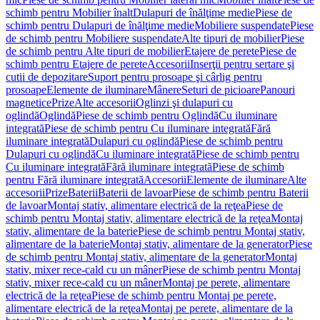
schimb pentru Mobilier înalt
Dulapuri de înălţime medie
Piese de
schimb pentru Dulapuri de înălţime medie
Mobiliere suspendate
Piese
de schimb pentru Mobiliere suspendate
Alte tipuri de mobilier
Piese
de schimb pentru Alte tipuri de mobilier
Etajere de perete
Piese de
schimb pentru Etajere de perete
Accesorii
Inserţii pentru sertare şi
cutii de depozitare
Suport pentru prosoape şi cârlig pentru
prosoape
Elemente de iluminare
Mânere
Seturi de picioare
Panouri
magnetice
Prize
Alte accesorii
Oglinzi şi dulapuri cu
oglindă
Oglindă
Piese de schimb pentru Oglindă
Cu iluminare
integrată
Piese de schimb pentru Cu iluminare integrată
Fără
iluminare integrată
Dulapuri cu oglindă
Piese de schimb pentru
Dulapuri cu oglindă
Cu iluminare integrată
Piese de schimb pentru
Cu iluminare integrată
Fără iluminare integrată
Piese de schimb
pentru Fără iluminare integrată
Accesorii
Elemente de iluminare
Alte
accesorii
Prize
Baterii
Baterii de lavoar
Piese de schimb pentru Baterii
de lavoar
Montaj stativ, alimentare electrică de la reţea
Piese de
schimb pentru Montaj stativ, alimentare electrică de la reţea
Montaj
stativ, alimentare de la baterie
Piese de schimb pentru Montaj stativ,
alimentare de la baterie
Montaj stativ, alimentare de la generator
Piese
de schimb pentru Montaj stativ, alimentare de la generator
Montaj
stativ, mixer rece-cald cu un mâner
Piese de schimb pentru Montaj
stativ, mixer rece-cald cu un mâner
Montaj pe perete, alimentare
electrică de la reţea
Piese de schimb pentru Montaj pe perete,
alimentare electrică de la reţea
Montaj pe perete, alimentare de la