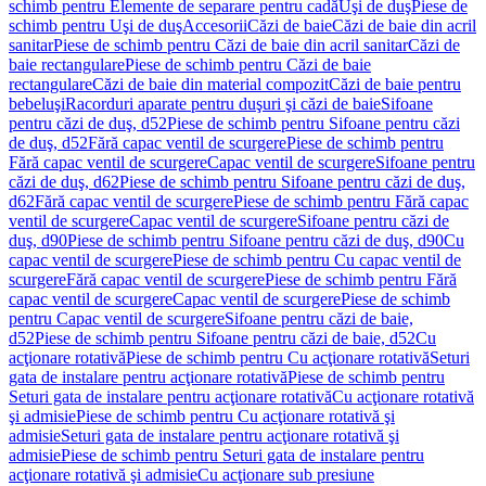
schimb pentru Elemente de separare pentru cadă
Uşi de duş
Piese de
schimb pentru Uşi de duş
Accesorii
Căzi de baie
Căzi de baie din acril
sanitar
Piese de schimb pentru Căzi de baie din acril sanitar
Căzi de
baie rectangulare
Piese de schimb pentru Căzi de baie
rectangulare
Căzi de baie din material compozit
Căzi de baie pentru
bebeluşi
Racorduri aparate pentru duşuri şi căzi de baie
Sifoane
pentru căzi de duş, d52
Piese de schimb pentru Sifoane pentru căzi
de duş, d52
Fără capac ventil de scurgere
Piese de schimb pentru
Fără capac ventil de scurgere
Capac ventil de scurgere
Sifoane pentru
căzi de duş, d62
Piese de schimb pentru Sifoane pentru căzi de duş,
d62
Fără capac ventil de scurgere
Piese de schimb pentru Fără capac
ventil de scurgere
Capac ventil de scurgere
Sifoane pentru căzi de
duş, d90
Piese de schimb pentru Sifoane pentru căzi de duş, d90
Cu
capac ventil de scurgere
Piese de schimb pentru Cu capac ventil de
scurgere
Fără capac ventil de scurgere
Piese de schimb pentru Fără
capac ventil de scurgere
Capac ventil de scurgere
Piese de schimb
pentru Capac ventil de scurgere
Sifoane pentru căzi de baie,
d52
Piese de schimb pentru Sifoane pentru căzi de baie, d52
Cu
acţionare rotativă
Piese de schimb pentru Cu acţionare rotativă
Seturi
gata de instalare pentru acţionare rotativă
Piese de schimb pentru
Seturi gata de instalare pentru acţionare rotativă
Cu acţionare rotativă
şi admisie
Piese de schimb pentru Cu acţionare rotativă şi
admisie
Seturi gata de instalare pentru acţionare rotativă şi
admisie
Piese de schimb pentru Seturi gata de instalare pentru
acţionare rotativă şi admisie
Cu acţionare sub presiune