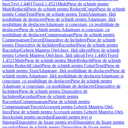
Inox
Ţevi 1.4401
Ţeavă 1.4521
Mufe
Piese de schimb pentru
Mufe
Reducţii
Piese de schimb pentru Reducţii
Coturi
Piese de schimb
pentru Coturi
Teuri
Piese de schimb pentru Teuri
Adaptoare, fără
posibilitate de desfacere
Piese de schimb pentru Adaptoare, fără
posibilitate de desfacere
Adaptoare şi conexiuni, cu posibilitate de
desfacere
Piese de schimb pentru Adaptoare şi conexiuni, cu
posibilitate de desfacere
Compensatoare
Piese de schimb pentru
Compensatoare
Treceri
Dispozitive de închidere
Piese de schimb
pentru Dispozitive de închidere
Racorduri
Piese de schimb pentru
Racorduri
Geberit Mapress Oţel-Inox, fără silicon
Piese de schimb
pentru Geberit Mapress Oţel-Inox, fără silicon
Ţevi 1.4401
Ţeavă
1.4521
Mufe
Piese de schimb pentru Mufe
Reducţii
Piese de schimb
pentru Reducţii
Coturi
Piese de schimb pentru Coturi
Teuri
Piese de
schimb pentru Teuri
Adaptoare, fără posibilitate de desfacere
Piese de
schimb pentru Adaptoare, fără posibilitate de desfacere
Adaptoare şi
conexiuni, cu posibilitate de desfacere
Piese de schimb pentru
Adaptoare şi conexiuni, cu posibilitate de desfacere
Dispozitive de
închidere
Piese de schimb pentru Dispozitive de
închidere
Racorduri
Piese de schimb pentru
Racorduri
Compensatoare
Piese de schimb pentru
Compensatoare
Treceri
Accesorii pentru Geberit Mapress Oţel-
Inox
Piese de schimb pentru Accesorii pentru Geberit Mapress Oţel-
Inox
Izolaţii pentru racorduri
Etanşări pentru ţevi şi
fitinguri
Dispozitive de fixare pentru ţevi
Dispozitive de fixare pentru
racorduri
Piese de schimb pentru Dispozitive de fixare pentru