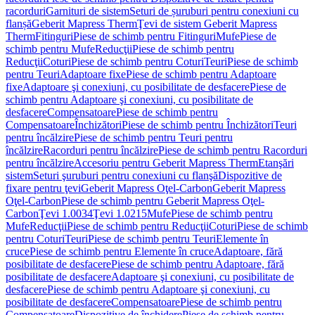
racorduri
Garnituri de sistem
Seturi de șuruburi pentru conexiuni cu
flanșă
Geberit Mapress Therm
Ţevi de sistem Geberit Mapress
Therm
Fitinguri
Piese de schimb pentru Fitinguri
Mufe
Piese de
schimb pentru Mufe
Reducţii
Piese de schimb pentru
Reducţii
Coturi
Piese de schimb pentru Coturi
Teuri
Piese de schimb
pentru Teuri
Adaptoare fixe
Piese de schimb pentru Adaptoare
fixe
Adaptoare şi conexiuni, cu posibilitate de desfacere
Piese de
schimb pentru Adaptoare şi conexiuni, cu posibilitate de
desfacere
Compensatoare
Piese de schimb pentru
Compensatoare
Închizători
Piese de schimb pentru Închizători
Teuri
pentru încălzire
Piese de schimb pentru Teuri pentru
încălzire
Racorduri pentru încălzire
Piese de schimb pentru Racorduri
pentru încălzire
Accesoriu pentru Geberit Mapress Therm
Etanşări
sistem
Seturi şuruburi pentru conexiuni cu flanşă
Dispozitive de
fixare pentru ţevi
Geberit Mapress Oţel-Carbon
Geberit Mapress
Oţel-Carbon
Piese de schimb pentru Geberit Mapress Oţel-
Carbon
Ţevi 1.0034
Ţevi 1.0215
Mufe
Piese de schimb pentru
Mufe
Reducţii
Piese de schimb pentru Reducţii
Coturi
Piese de schimb
pentru Coturi
Teuri
Piese de schimb pentru Teuri
Elemente în
cruce
Piese de schimb pentru Elemente în cruce
Adaptoare, fără
posibilitate de desfacere
Piese de schimb pentru Adaptoare, fără
posibilitate de desfacere
Adaptoare şi conexiuni, cu posibilitate de
desfacere
Piese de schimb pentru Adaptoare şi conexiuni, cu
posibilitate de desfacere
Compensatoare
Piese de schimb pentru
Compensatoare
Dispozitive de închidere
Piese de schimb pentru