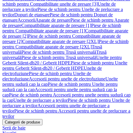
schimb pentru Compatibilitate unelte de presare [3]
Unelte de
prelucrare a ţevilor
Piese de schimb pentru Unelte de prelucrare a
ţevilor
Dopuri de etanşare
Piese de schimb pentru Dopuri de
etanşare
Accesorii
Aparate de presare
Piese de schimb pentru Aparate
de presare
Compatibilitate aparate de presare [1]
Piese de schimb
pentru Compatibilitate aparate de presare [1]
Compatibilitate aparate
de presare [2]
Piese de schimb pentru Compatibilitate aparate de
presare [2]
Compatibilitate aparate de presare [2XL]
Piese de schimb
pentru Compatibilitate aparate de presare [2XL]
Trusă
universală
Piese de schimb pentru Trusă universală
Trusă
universală
Piese de schimb pentru Trusă universală
Unelte pentru
Geberit Silent-db20 / Geberit HDPE
Piese de schimb pentru Unelte
pentru Geberit Silent-db20 / Geberit HDPE
Unelte de
electrofuziune
Piese de schimb pentru Unelte de
electrofuziune
Accesorii pentru unelte de electrofuziune
Unelte
pentru sudură cap la cap
Piese de schimb pentru Unelte pentru
sudură cap la cap
Accesorii pentru unelte pentru sudură cap la
cap
Piese de schimb pentru Accesorii pentru unelte pentru sudură cap
la cap
Unelte de prelucrare a ţevilor
Piese de schimb pentru Unelte de
prelucrare a ţevilor
Accesorii pentru unelte de prelucrare a
ţevilor
Piese de schimb pentru Accesorii pentru unelte de prelucrare a
ţevilor
Categorii de produse
Serii de baie