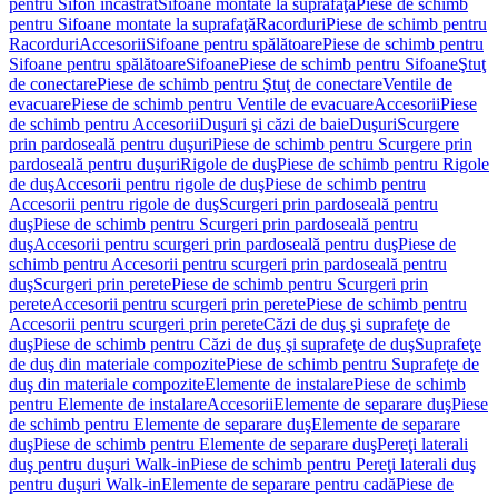
pentru Sifon încastrat
Sifoane montate la suprafaţă
Piese de schimb
pentru Sifoane montate la suprafaţă
Racorduri
Piese de schimb pentru
Racorduri
Accesorii
Sifoane pentru spălătoare
Piese de schimb pentru
Sifoane pentru spălătoare
Sifoane
Piese de schimb pentru Sifoane
Ştuţ
de conectare
Piese de schimb pentru Ştuţ de conectare
Ventile de
evacuare
Piese de schimb pentru Ventile de evacuare
Accesorii
Piese
de schimb pentru Accesorii
Duşuri şi căzi de baie
Duşuri
Scurgere
prin pardoseală pentru duşuri
Piese de schimb pentru Scurgere prin
pardoseală pentru duşuri
Rigole de duş
Piese de schimb pentru Rigole
de duş
Accesorii pentru rigole de duş
Piese de schimb pentru
Accesorii pentru rigole de duş
Scurgeri prin pardoseală pentru
duş
Piese de schimb pentru Scurgeri prin pardoseală pentru
duş
Accesorii pentru scurgeri prin pardoseală pentru duş
Piese de
schimb pentru Accesorii pentru scurgeri prin pardoseală pentru
duş
Scurgeri prin perete
Piese de schimb pentru Scurgeri prin
perete
Accesorii pentru scurgeri prin perete
Piese de schimb pentru
Accesorii pentru scurgeri prin perete
Căzi de duş şi suprafeţe de
duş
Piese de schimb pentru Căzi de duş şi suprafeţe de duş
Suprafeţe
de duş din materiale compozite
Piese de schimb pentru Suprafeţe de
duş din materiale compozite
Elemente de instalare
Piese de schimb
pentru Elemente de instalare
Accesorii
Elemente de separare duş
Piese
de schimb pentru Elemente de separare duş
Elemente de separare
duş
Piese de schimb pentru Elemente de separare duş
Pereţi laterali
duş pentru duşuri Walk-in
Piese de schimb pentru Pereţi laterali duş
pentru duşuri Walk-in
Elemente de separare pentru cadă
Piese de