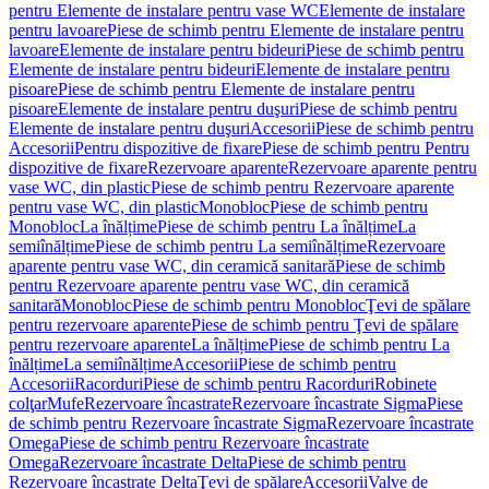
pentru Elemente de instalare pentru vase WC
Elemente de instalare
pentru lavoare
Piese de schimb pentru Elemente de instalare pentru
lavoare
Elemente de instalare pentru bideuri
Piese de schimb pentru
Elemente de instalare pentru bideuri
Elemente de instalare pentru
pisoare
Piese de schimb pentru Elemente de instalare pentru
pisoare
Elemente de instalare pentru duşuri
Piese de schimb pentru
Elemente de instalare pentru duşuri
Accesorii
Piese de schimb pentru
Accesorii
Pentru dispozitive de fixare
Piese de schimb pentru Pentru
dispozitive de fixare
Rezervoare aparente
Rezervoare aparente pentru
vase WC, din plastic
Piese de schimb pentru Rezervoare aparente
pentru vase WC, din plastic
Monobloc
Piese de schimb pentru
Monobloc
La înălțime
Piese de schimb pentru La înălțime
La
semiînălțime
Piese de schimb pentru La semiînălțime
Rezervoare
aparente pentru vase WC, din ceramică sanitară
Piese de schimb
pentru Rezervoare aparente pentru vase WC, din ceramică
sanitară
Monobloc
Piese de schimb pentru Monobloc
Ţevi de spălare
pentru rezervoare aparente
Piese de schimb pentru Ţevi de spălare
pentru rezervoare aparente
La înălțime
Piese de schimb pentru La
înălțime
La semiînălțime
Accesorii
Piese de schimb pentru
Accesorii
Racorduri
Piese de schimb pentru Racorduri
Robinete
colţar
Mufe
Rezervoare încastrate
Rezervoare încastrate Sigma
Piese
de schimb pentru Rezervoare încastrate Sigma
Rezervoare încastrate
Omega
Piese de schimb pentru Rezervoare încastrate
Omega
Rezervoare încastrate Delta
Piese de schimb pentru
Rezervoare încastrate Delta
Ţevi de spălare
Accesorii
Valve de