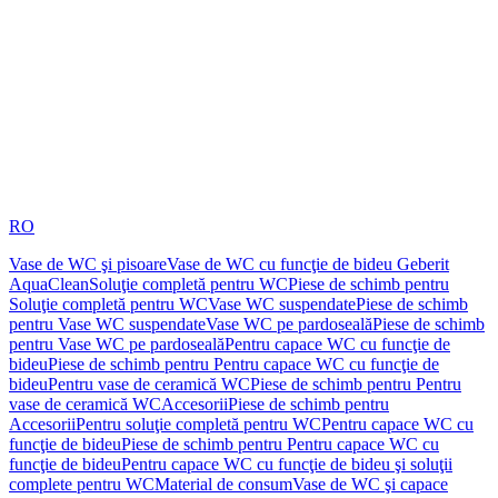
RO
Vase de WC şi pisoare
Vase de WC cu funcţie de bideu Geberit
AquaClean
Soluţie completă pentru WC
Piese de schimb pentru
Soluţie completă pentru WC
Vase WC suspendate
Piese de schimb
pentru Vase WC suspendate
Vase WC pe pardoseală
Piese de schimb
pentru Vase WC pe pardoseală
Pentru capace WC cu funcţie de
bideu
Piese de schimb pentru Pentru capace WC cu funcţie de
bideu
Pentru vase de ceramică WC
Piese de schimb pentru Pentru
vase de ceramică WC
Accesorii
Piese de schimb pentru
Accesorii
Pentru soluţie completă pentru WC
Pentru capace WC cu
funcţie de bideu
Piese de schimb pentru Pentru capace WC cu
funcţie de bideu
Pentru capace WC cu funcţie de bideu şi soluţii
complete pentru WC
Material de consum
Vase de WC şi capace