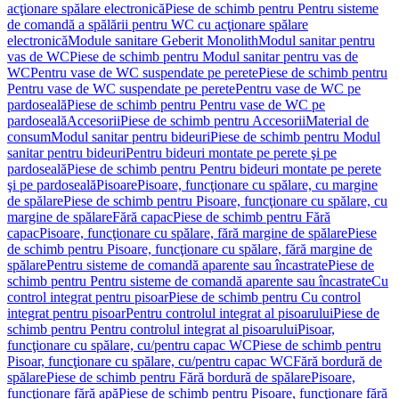
acţionare spălare electronică
Piese de schimb pentru Pentru sisteme
de comandă a spălării pentru WC cu acţionare spălare
electronică
Module sanitare Geberit Monolith
Modul sanitar pentru
vas de WC
Piese de schimb pentru Modul sanitar pentru vas de
WC
Pentru vase de WC suspendate pe perete
Piese de schimb pentru
Pentru vase de WC suspendate pe perete
Pentru vase de WC pe
pardoseală
Piese de schimb pentru Pentru vase de WC pe
pardoseală
Accesorii
Piese de schimb pentru Accesorii
Material de
consum
Modul sanitar pentru bideuri
Piese de schimb pentru Modul
sanitar pentru bideuri
Pentru bideuri montate pe perete şi pe
pardoseală
Piese de schimb pentru Pentru bideuri montate pe perete
şi pe pardoseală
Pisoare
Pisoare, funcţionare cu spălare, cu margine
de spălare
Piese de schimb pentru Pisoare, funcţionare cu spălare, cu
margine de spălare
Fără capac
Piese de schimb pentru Fără
capac
Pisoare, funcţionare cu spălare, fără margine de spălare
Piese
de schimb pentru Pisoare, funcţionare cu spălare, fără margine de
spălare
Pentru sisteme de comandă aparente sau încastrate
Piese de
schimb pentru Pentru sisteme de comandă aparente sau încastrate
Cu
control integrat pentru pisoar
Piese de schimb pentru Cu control
integrat pentru pisoar
Pentru controlul integrat al pisoarului
Piese de
schimb pentru Pentru controlul integrat al pisoarului
Pisoar,
funcţionare cu spălare, cu/pentru capac WC
Piese de schimb pentru
Pisoar, funcţionare cu spălare, cu/pentru capac WC
Fără bordură de
spălare
Piese de schimb pentru Fără bordură de spălare
Pisoare,
funcţionare fără apă
Piese de schimb pentru Pisoare, funcţionare fără