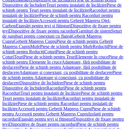
Dispozitive de închidere
Teuri pentru instalaţii de încălzire
Piese de
schimb pentru Teuri pentru instalaţii de încălzire
Racorduri pentru
instalaţii de încălzire
Piese de schimb pentru Racorduri pentru
instalaţii de încălzire
Accesorii pentru Geberit Mapress Oţel-
Carbon
Etanşări pentru ţevi şi fitinguri
Dispozitive de fixare pentru
ţevi
Dispozitive de fixare pentru racorduri
Garnituri de sistem
Seturi
de șuruburi pentru conexiuni cu flanșă
Geberit Mapress
Cupru
Geberit Mapress Cupru
Piese de schimb pentru Geberit
Mapress Cupru
Mufe
Piese de schimb pentru Mufe
Reducţii
Piese de
schimb pentru Reducţii
Coturi
Piese de schimb pentru
Coturi
Teuri
Piese de schimb pentru Teuri
Elemente în cruce
Piese de
schimb pentru Elemente în cruce
Adaptoare, fără posibilitate de
desfacere
Piese de schimb pentru Adaptoare, fără posibilitate de
desfacere
Adaptoare şi conexiuni, cu posibilitate de desfacere
Piese
de schimb pentru Adaptoare şi conexiuni, cu posibilitate de
desfacere
Dispozitive de închidere
Piese de schimb pentru
Dispozitive de închidere
Racorduri
Piese de schimb pentru
Racorduri
Teuri pentru instalaţii de încălzire
Piese de schimb pentru
Teuri pentru instalaţii de încălzire
Racorduri pentru instalaţii de
încălzire
Piese de schimb pentru Racorduri pentru instalaţii de
încălzire
Accesorii pentru Geberit Mapress Cupru
Piese de schimb
pentru Accesorii pentru Geberit Mapress Cupru
Izolaţii pentru
racorduri
Etanşări pentru ţevi şi fitinguri
Dispozitive de fixare pentru
ţevi
Dispozitive de fixare pentru racorduri
Piese de schimb pentru