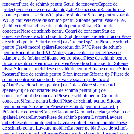
renovare
Piese de schimb pentru Seturi de renovare
Capace de
protecţie
Sisteme de comandă integrate
Alte accesorii
Racorduri de
aparate pentru vase de WC, pisoare şi bideuri
Sifoane pentru vase de
WC şi chiuvete
Piese de schimb pentru Sifoane pentru vase de WC
şi chiuvete
Sifoane
Piese de schimb pentru Sifoane
Coturi de
conectare
Piese de schimb pentru Coturi de conectare
Ştuţ de
conectare
Piese de schimb pentru Ştuţ de conectare
Seturi racord
Piese
de schimb pentru Seturi racord
Ţeavă racord spălare
Piese de schimb
pentru Ţeavă racord spălare
Racorduri din PVC
Piese de schimb
pentru Racorduri din PVC
Mufe şi capace de acoperire
Piese de
adaptor şi de îmbinare
Sifoane pentru pisoar
Piese de schimb pentru
Sifoane pentru pisoar
Sifoane pisoar
Piese de schimb pentru Sifoane
pisoar
Sifoane cu melc
Piese de schimb pentru Sifoane cu melc
Sifon
încastrat
Piese de schimb pentru Sifon încastrat
Sifoane tip P
Piese de
schimb pentru Sifoane tip P
Ţeavă de spălare şi de racord
spălare
Piese de schimb pentru Ţeavă de spălare şi de racord
spălare
Ştuţ de conectare
Piese de schimb pentru Ştuţ de
conectare
Coturi de conectare
Piese de schimb pentru Coturi de
conectare
Sifoane pentru bideuri
Piese de schimb pentru Sifoane
pentru bideuri
Sifoane tip P
Piese de schimb pentru Sifoane tip
P
Coturi de conectare
Capace
Racorduri
Garnituri de etanşare
Zona de
spălare
Lavoare
Lavoare
Piese de schimb pentru Lavoare
Lavoare
duble
Piese de schimb pentru Lavoare duble
Lavoare mobilier
Piese
de schimb pentru Lavoare mobilier
Lavoare pe blat
Piese de schimb
pentru Lavoare pe blat
Lavoar
Piese de schimb pentru Lavoar
Lavoar