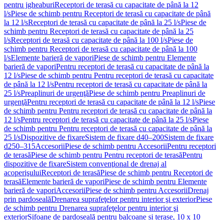
pentru jgheaburi
Receptori de terasă cu capacitate de până la 12
l/s
Piese de schimb pentru Receptori de terasă cu capacitate de până
la 12 l/s
Receptori de terasă cu capacitate de până la 25 l/s
Piese de
schimb pentru Receptori de terasă cu capacitate de până la 25
l/s
Receptori de terasă cu capacitate de până la 100 l/s
Piese de
schimb pentru Receptori de terasă cu capacitate de până la 100
l/s
Elemente barieră de vapori
Piese de schimb pentru Elemente
barieră de vapori
Pentru receptori de terasă cu capacitate de până la
12 l/s
Piese de schimb pentru Pentru receptori de terasă cu capacitate
de până la 12 l/s
Pentru receptori de terasă cu capacitate de până la
25 l/s
Preaplinuri de urgenţă
Piese de schimb pentru Preaplinuri de
urgenţă
Pentru receptori de terasă cu capacitate de până la 12 l/s
Piese
de schimb pentru Pentru receptori de terasă cu capacitate de până la
12 l/s
Pentru receptori de terasă cu capacitate de până la 25 l/s
Piese
de schimb pentru Pentru receptori de terasă cu capacitate de până la
25 l/s
Dispozitive de fixare
Sistem de fixare d40–200
Sistem de fixare
d250–315
Accesorii
Piese de schimb pentru Accesorii
Pentru receptori
de terasă
Piese de schimb pentru Pentru receptori de terasă
Pentru
dispozitive de fixare
Sistem convenţional de drenaj al
acoperişului
Receptori de terasă
Piese de schimb pentru Receptori de
terasă
Elemente barieră de vapori
Piese de schimb pentru Elemente
barieră de vapori
Accesorii
Piese de schimb pentru Accesorii
Drenaj
prin pardoseală
Drenarea suprafeţelor pentru interior şi exterior
Piese
de schimb pentru Drenarea suprafeţelor pentru interior şi
exterior
Sifoane de pardoseală pentru balcoane și terase, 10 x 10