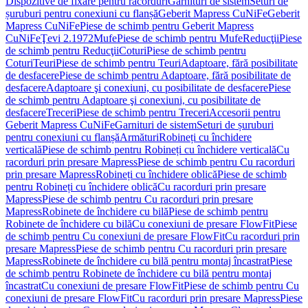
Dispozitive de fixare pentru racorduri
Garnituri de sistem
Seturi de
șuruburi pentru conexiuni cu flanșă
Geberit Mapress CuNiFe
Geberit
Mapress CuNiFe
Piese de schimb pentru Geberit Mapress
CuNiFe
Ţevi 2.1972
Mufe
Piese de schimb pentru Mufe
Reducţii
Piese
de schimb pentru Reducţii
Coturi
Piese de schimb pentru
Coturi
Teuri
Piese de schimb pentru Teuri
Adaptoare, fără posibilitate
de desfacere
Piese de schimb pentru Adaptoare, fără posibilitate de
desfacere
Adaptoare şi conexiuni, cu posibilitate de desfacere
Piese
de schimb pentru Adaptoare şi conexiuni, cu posibilitate de
desfacere
Treceri
Piese de schimb pentru Treceri
Accesorii pentru
Geberit Mapress CuNiFe
Garnituri de sistem
Seturi de șuruburi
pentru conexiuni cu flanșă
Armături
Robineți cu închidere
verticală
Piese de schimb pentru Robineți cu închidere verticală
Cu
racorduri prin presare Mapress
Piese de schimb pentru Cu racorduri
prin presare Mapress
Robineți cu închidere oblică
Piese de schimb
pentru Robineți cu închidere oblică
Cu racorduri prin presare
Mapress
Piese de schimb pentru Cu racorduri prin presare
Mapress
Robinete de închidere cu bilă
Piese de schimb pentru
Robinete de închidere cu bilă
Cu conexiuni de presare FlowFit
Piese
de schimb pentru Cu conexiuni de presare FlowFit
Cu racorduri prin
presare Mapress
Piese de schimb pentru Cu racorduri prin presare
Mapress
Robinete de închidere cu bilă pentru montaj încastrat
Piese
de schimb pentru Robinete de închidere cu bilă pentru montaj
încastrat
Cu conexiuni de presare FlowFit
Piese de schimb pentru Cu
conexiuni de presare FlowFit
Cu racorduri prin presare Mapress
Piese