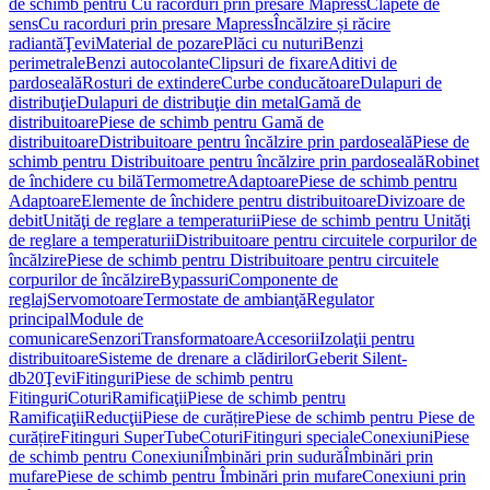
de schimb pentru Cu racorduri prin presare Mapress
Clapete de
sens
Cu racorduri prin presare Mapress
Încălzire și răcire
radiantă
Ţevi
Material de pozare
Plăci cu nuturi
Benzi
perimetrale
Benzi autocolante
Clipsuri de fixare
Aditivi de
pardoseală
Rosturi de extindere
Curbe conducătoare
Dulapuri de
distribuţie
Dulapuri de distribuţie din metal
Gamă de
distribuitoare
Piese de schimb pentru Gamă de
distribuitoare
Distribuitoare pentru încălzire prin pardoseală
Piese de
schimb pentru Distribuitoare pentru încălzire prin pardoseală
Robinet
de închidere cu bilă
Termometre
Adaptoare
Piese de schimb pentru
Adaptoare
Elemente de închidere pentru distribuitoare
Divizoare de
debit
Unităţi de reglare a temperaturii
Piese de schimb pentru Unităţi
de reglare a temperaturii
Distribuitoare pentru circuitele corpurilor de
încălzire
Piese de schimb pentru Distribuitoare pentru circuitele
corpurilor de încălzire
Bypassuri
Componente de
reglaj
Servomotoare
Termostate de ambianţă
Regulator
principal
Module de
comunicare
Senzori
Transformatoare
Accesorii
Izolaţii pentru
distribuitoare
Sisteme de drenare a clădirilor
Geberit Silent-
db20
Ţevi
Fitinguri
Piese de schimb pentru
Fitinguri
Coturi
Ramificaţii
Piese de schimb pentru
Ramificaţii
Reducţii
Piese de curățire
Piese de schimb pentru Piese de
curățire
Fitinguri SuperTube
Coturi
Fitinguri speciale
Conexiuni
Piese
de schimb pentru Conexiuni
Îmbinări prin sudură
Îmbinări prin
mufare
Piese de schimb pentru Îmbinări prin mufare
Conexiuni prin