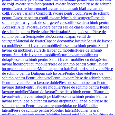
de colţ
Lavoare semiîncorporate
Lavoare încorporate
Piese de schimb
pentru Lavoare încorporate
Lavoare montat sub blat
Lavoare de
colţ
Lavoare varianta Comfort
Lavoare pentru copii
Piese de schimb
pentru Lavoare pentru copii
Lavoare
Jgheab de scurgere
Piese de
schimb pentru Jgheab de scurgere
Accesorii
Piese de schimb pentru
Accesorii
Alte lavoare
Lavoare pentru săli de clasă
Piedestaluri
Piese
de schimb pentru Piedestaluri
Piedestaluri
Semipiedestale
Piese de
schimb pentru Semipiedestale
Accesorii
Capac ventil de
scurgere
Material de fixare
Capace decorative laterale
Seturi de lavoar
cu mobilier
Seturi lavoar cu mobilier
Piese de schimb pentru Seturi
lavoar cu mobilier
Seturi de lavoar cu mobilier
Piese de schimb
pentru Seturi de lavoar cu mobilier
Seturi lavoar mobilier cu
dulap
Piese de schimb pentru Seturi lavoar mobilier cu dulap
Seturi
lavoar încorporat cu mobilier
Piese de schimb pentru Seturi lavoar
încorporat cu mobilier
Mobilier pentru baie
Dulapuri sub lavoare
Piese
de schimb pentru Dulapuri sub lavoare
Pentru chiuvete
Piese de
schimb pentru Pentru chiuvete
Pentru lavoare
Piese de schimb pentru
Pentru lavoare
Pentru lavoare duble
Piese de schimb pentru Pentru
lavoare duble
Pentru lavoare mobilier
Piese de schimb pentru Pentru
lavoare mobilier
Blaturi de lavoar
Piese de schimb pentru Blaturi de
lavoar
Pentru lavoar rotunjit pe blat
Piese de schimb pentru Pentru
lavoar rotunjit pe blat
Pentru lavoar dreptunghiular pe blat
Piese de
schimb pentru Pentru lavoar dreptunghiular pe blat
Mobilier
lateral
Piese de schimb pentru Mobilier lateral
Mobilier lateral
mic
Piese de schimb pentru Mobilier lateral mic
Mobilier înalt
Piese de