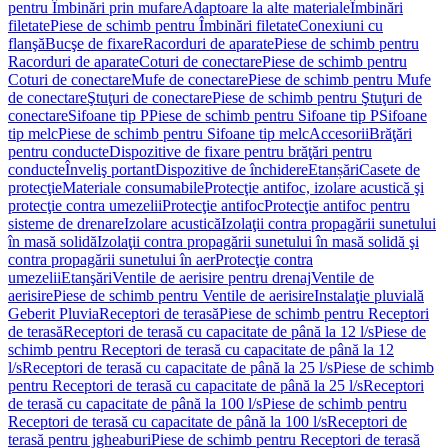
pentru Îmbinări prin mufare
Adaptoare la alte materiale
Îmbinări
filetate
Piese de schimb pentru Îmbinări filetate
Conexiuni cu
flanşă
Bucşe de fixare
Racorduri de aparate
Piese de schimb pentru
Racorduri de aparate
Coturi de conectare
Piese de schimb pentru
Coturi de conectare
Mufe de conectare
Piese de schimb pentru Mufe
de conectare
Ştuţuri de conectare
Piese de schimb pentru Ştuţuri de
conectare
Sifoane tip P
Piese de schimb pentru Sifoane tip P
Sifoane
tip melc
Piese de schimb pentru Sifoane tip melc
Accesorii
Brăţări
pentru conducte
Dispozitive de fixare pentru brăţări pentru
conducte
Înveliş portant
Dispozitive de închidere
Etanșări
Casete de
protecţie
Materiale consumabile
Protecţie antifoc, izolare acustică şi
protecţie contra umezelii
Protecţie antifoc
Protecţie antifoc pentru
sisteme de drenare
Izolare acustică
Izolaţii contra propagării sunetului
în masă solidă
Izolaţii contra propagării sunetului în masă solidă şi
contra propagării sunetului în aer
Protecţie contra
umezelii
Etanşări
Ventile de aerisire pentru drenaj
Ventile de
aerisire
Piese de schimb pentru Ventile de aerisire
Instalaţie pluvială
Geberit Pluvia
Receptori de terasă
Piese de schimb pentru Receptori
de terasă
Receptori de terasă cu capacitate de până la 12 l/s
Piese de
schimb pentru Receptori de terasă cu capacitate de până la 12
l/s
Receptori de terasă cu capacitate de până la 25 l/s
Piese de schimb
pentru Receptori de terasă cu capacitate de până la 25 l/s
Receptori
de terasă cu capacitate de până la 100 l/s
Piese de schimb pentru
Receptori de terasă cu capacitate de până la 100 l/s
Receptori de
terasă pentru jgheaburi
Piese de schimb pentru Receptori de terasă