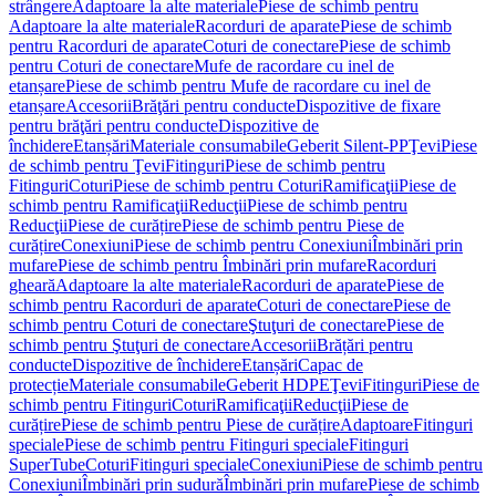
strângere
Adaptoare la alte materiale
Piese de schimb pentru
Adaptoare la alte materiale
Racorduri de aparate
Piese de schimb
pentru Racorduri de aparate
Coturi de conectare
Piese de schimb
pentru Coturi de conectare
Mufe de racordare cu inel de
etanșare
Piese de schimb pentru Mufe de racordare cu inel de
etanșare
Accesorii
Brăţări pentru conducte
Dispozitive de fixare
pentru brăţări pentru conducte
Dispozitive de
închidere
Etanșări
Materiale consumabile
Geberit Silent-PP
Ţevi
Piese
de schimb pentru Ţevi
Fitinguri
Piese de schimb pentru
Fitinguri
Coturi
Piese de schimb pentru Coturi
Ramificaţii
Piese de
schimb pentru Ramificaţii
Reducţii
Piese de schimb pentru
Reducţii
Piese de curățire
Piese de schimb pentru Piese de
curățire
Conexiuni
Piese de schimb pentru Conexiuni
Îmbinări prin
mufare
Piese de schimb pentru Îmbinări prin mufare
Racorduri
gheară
Adaptoare la alte materiale
Racorduri de aparate
Piese de
schimb pentru Racorduri de aparate
Coturi de conectare
Piese de
schimb pentru Coturi de conectare
Ştuţuri de conectare
Piese de
schimb pentru Ştuţuri de conectare
Accesorii
Brățări pentru
conducte
Dispozitive de închidere
Etanșări
Capac de
protecție
Materiale consumabile
Geberit HDPE
Ţevi
Fitinguri
Piese de
schimb pentru Fitinguri
Coturi
Ramificaţii
Reducţii
Piese de
curățire
Piese de schimb pentru Piese de curățire
Adaptoare
Fitinguri
speciale
Piese de schimb pentru Fitinguri speciale
Fitinguri
SuperTube
Coturi
Fitinguri speciale
Conexiuni
Piese de schimb pentru
Conexiuni
Îmbinări prin sudură
Îmbinări prin mufare
Piese de schimb