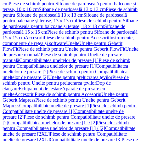
cm
Piese de schimb pentru Sifoane de pardoseală pentru balcoane și
terase, 10 x 10 cm
Sifoane de pardoseală 13 x 13 cm
Piese de schimb
pentru Sifoane de pardoseală 13 x 13 cm
Sifoane de pardoseală
pentru balcoane şi terase, 13 x 13 cm
Piese de schimb pentru Sifoane
de pardoseală pentru balcoane şi terase, 13 x 13 cm
Sifoane de
pardoseală 15 x 15 cm
Piese de schimb pentru Sifoane de pardoseală
15 x 15 cm
Accesorii
Piese de schimb pentru Accesorii
Instrumente,
componente de reţea şi software
Unelte
Unelte pentru Geberit
FlowFit
Piese de schimb pentru Unelte pentru Geberit FlowFit
Unelte
de presare manuală
Piese de schimb pentru Unelte de presare
manuală
Compatibilitatea uneltelor de presare [1]
Piese de schimb
pentru Compatibilitatea uneltelor de presare [1]
Compatibilitatea
uneltelor de presare [2]
Piese de schimb pentru Compatibilitatea
uneltelor de presare [2]
Unelte pentru prelucrarea ţevilor
Piese de
schimb pentru Unelte pentru prelucrarea ţevilor
Dop de
etanşare
Echipament de testare
Aparate de presare cu
unelte
Accesoriu
Piese de schimb pentru Accesoriu
Unelte pentru
Geberit Mapress
Piese de schimb pentru Unelte pentru Geberit
Mapress
Compatibilitate unelte de presare [1]
Piese de schimb pentru
Compatibilitate unelte de presare [1]
Compatibilitate unelte de
presare [2]
Piese de schimb pentru Compatibilitate unelte de presare
[2]
Compatibilitatea uneltelor de presare [1] / [2]
Piese de schimb
pentru Compatibilitatea uneltelor de presare [1] / [2]
Compatibilitate
unelte de presare [2XL]
Piese de schimb pentru Compatibilitate
unelte de presare [2XL]
Compatibilitate unelte de presare [3]
Piese de