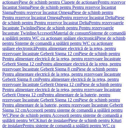
acţionare
Piese de schimb pentru Clapete de acţionare
Pentru rezervor
încastrat Sigma
Piese de schimb pentru Pentru rezervor încastrat
Sigma
Pentru rezervor încastrat Omega
Piese de schimb pentru
Pentru rezervor încastrat Omega
Pentru rezervor încastrat Delta
Piese
de schimb pentru Pentru rezervor încastrat Delta
Pentru rezervoarele
încastrate Twinline
Piese de schimb pentru Pentru rezervoarele
încastrate Twinline
Accesorii
Material de consum
Sisteme de comandă
a spălării pentru WC cu acţionare spălare electronică
Piese de schimb
pentru Sisteme de comandă a spălării pentru WC cu acţionare
spălare electronică
Pentru alimentare electrică de la reţea, pentru
rezervoare încastrate Geberit Sigma 12 cm
Piese de schimb pentru
Pentru alimentare electrică de la reţea, pentru rezervoare încastrate
Geberit Sigma 12 cm
Pentru alimentare electrică de la reţea, pentru
rezervoare încastrate Geberit Sigma 8 cm
Piese de schimb pentru
Pentru alimentare electrică de la reţea, pentru rezervoare încastrate
Geberit Sigma 8 cm
Pentru alimentare electrică de la reţea, pentru
rezervoare încastrate Geberit Omega 12 cm
Piese de schimb pentru
Pentru alimentare electrică de la reţea, pentru rezervoare încastrate
Geberit Omega 12 cm
Pentru alimentare de la baterie, pentru
rezervoare încastrate Geberit Sigma 12 cm
Piese de schimb pentru
Pentru alimentare de la baterie, pentru rezervoare încastrate Geberit
Sigma 12 cm
Accesorii pentru sisteme de comandă a spălării pentru
WC
Piese de schimb pentru Accesorii pentru sisteme de comandă a
spălării pentru WC
Kituri de instalare
Piese de schimb pentru Kituri
de instalare
Pentru sisteme de comandă a spălării pentru WC cu