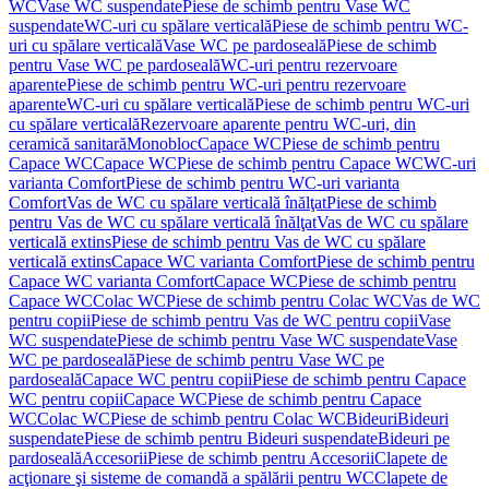
WC
Vase WC suspendate
Piese de schimb pentru Vase WC
suspendate
WC-uri cu spălare verticală
Piese de schimb pentru WC-
uri cu spălare verticală
Vase WC pe pardoseală
Piese de schimb
pentru Vase WC pe pardoseală
WC-uri pentru rezervoare
aparente
Piese de schimb pentru WC-uri pentru rezervoare
aparente
WC-uri cu spălare verticală
Piese de schimb pentru WC-uri
cu spălare verticală
Rezervoare aparente pentru WC-uri, din
ceramică sanitară
Monobloc
Capace WC
Piese de schimb pentru
Capace WC
Capace WC
Piese de schimb pentru Capace WC
WC-uri
varianta Comfort
Piese de schimb pentru WC-uri varianta
Comfort
Vas de WC cu spălare verticală înălţat
Piese de schimb
pentru Vas de WC cu spălare verticală înălţat
Vas de WC cu spălare
verticală extins
Piese de schimb pentru Vas de WC cu spălare
verticală extins
Capace WC varianta Comfort
Piese de schimb pentru
Capace WC varianta Comfort
Capace WC
Piese de schimb pentru
Capace WC
Colac WC
Piese de schimb pentru Colac WC
Vas de WC
pentru copii
Piese de schimb pentru Vas de WC pentru copii
Vase
WC suspendate
Piese de schimb pentru Vase WC suspendate
Vase
WC pe pardoseală
Piese de schimb pentru Vase WC pe
pardoseală
Capace WC pentru copii
Piese de schimb pentru Capace
WC pentru copii
Capace WC
Piese de schimb pentru Capace
WC
Colac WC
Piese de schimb pentru Colac WC
Bideuri
Bideuri
suspendate
Piese de schimb pentru Bideuri suspendate
Bideuri pe
pardoseală
Accesorii
Piese de schimb pentru Accesorii
Clapete de
acţionare şi sisteme de comandă a spălării pentru WC
Clapete de