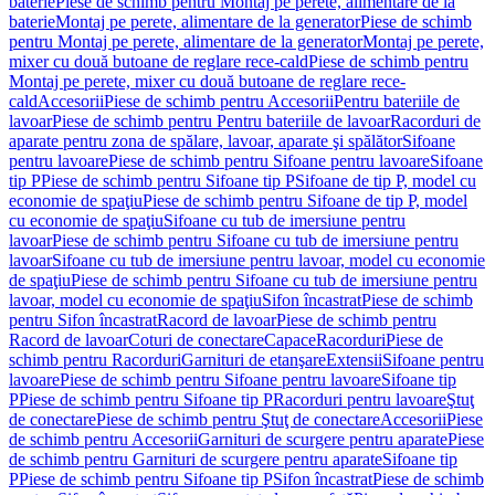
baterie
Piese de schimb pentru Montaj pe perete, alimentare de la
baterie
Montaj pe perete, alimentare de la generator
Piese de schimb
pentru Montaj pe perete, alimentare de la generator
Montaj pe perete,
mixer cu două butoane de reglare rece-cald
Piese de schimb pentru
Montaj pe perete, mixer cu două butoane de reglare rece-
cald
Accesorii
Piese de schimb pentru Accesorii
Pentru bateriile de
lavoar
Piese de schimb pentru Pentru bateriile de lavoar
Racorduri de
aparate pentru zona de spălare, lavoar, aparate şi spălător
Sifoane
pentru lavoare
Piese de schimb pentru Sifoane pentru lavoare
Sifoane
tip P
Piese de schimb pentru Sifoane tip P
Sifoane de tip P, model cu
economie de spaţiu
Piese de schimb pentru Sifoane de tip P, model
cu economie de spaţiu
Sifoane cu tub de imersiune pentru
lavoar
Piese de schimb pentru Sifoane cu tub de imersiune pentru
lavoar
Sifoane cu tub de imersiune pentru lavoar, model cu economie
de spaţiu
Piese de schimb pentru Sifoane cu tub de imersiune pentru
lavoar, model cu economie de spaţiu
Sifon încastrat
Piese de schimb
pentru Sifon încastrat
Racord de lavoar
Piese de schimb pentru
Racord de lavoar
Coturi de conectare
Capace
Racorduri
Piese de
schimb pentru Racorduri
Garnituri de etanşare
Extensii
Sifoane pentru
lavoare
Piese de schimb pentru Sifoane pentru lavoare
Sifoane tip
P
Piese de schimb pentru Sifoane tip P
Racorduri pentru lavoare
Ştuţ
de conectare
Piese de schimb pentru Ştuţ de conectare
Accesorii
Piese
de schimb pentru Accesorii
Garnituri de scurgere pentru aparate
Piese
de schimb pentru Garnituri de scurgere pentru aparate
Sifoane tip
P
Piese de schimb pentru Sifoane tip P
Sifon încastrat
Piese de schimb