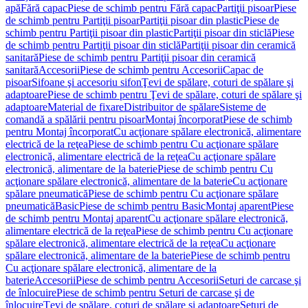
apă
Fără capac
Piese de schimb pentru Fără capac
Partiţii pisoar
Piese
de schimb pentru Partiţii pisoar
Partiţii pisoar din plastic
Piese de
schimb pentru Partiţii pisoar din plastic
Partiţii pisoar din sticlă
Piese
de schimb pentru Partiţii pisoar din sticlă
Partiţii pisoar din ceramică
sanitară
Piese de schimb pentru Partiţii pisoar din ceramică
sanitară
Accesorii
Piese de schimb pentru Accesorii
Capac de
pisoar
Sifoane şi accesoriu sifon
Ţevi de spălare, coturi de spălare şi
adaptoare
Piese de schimb pentru Ţevi de spălare, coturi de spălare şi
adaptoare
Material de fixare
Distribuitor de spălare
Sisteme de
comandă a spălării pentru pisoar
Montaj încorporat
Piese de schimb
pentru Montaj încorporat
Cu acţionare spălare electronică, alimentare
electrică de la reţea
Piese de schimb pentru Cu acţionare spălare
electronică, alimentare electrică de la reţea
Cu acţionare spălare
electronică, alimentare de la baterie
Piese de schimb pentru Cu
acţionare spălare electronică, alimentare de la baterie
Cu acţionare
spălare pneumatică
Piese de schimb pentru Cu acţionare spălare
pneumatică
Basic
Piese de schimb pentru Basic
Montaj aparent
Piese
de schimb pentru Montaj aparent
Cu acţionare spălare electronică,
alimentare electrică de la reţea
Piese de schimb pentru Cu acţionare
spălare electronică, alimentare electrică de la reţea
Cu acţionare
spălare electronică, alimentare de la baterie
Piese de schimb pentru
Cu acţionare spălare electronică, alimentare de la
baterie
Accesorii
Piese de schimb pentru Accesorii
Seturi de carcase şi
de înlocuire
Piese de schimb pentru Seturi de carcase şi de
înlocuire
Ţevi de spălare, coturi de spălare şi adaptoare
Seturi de