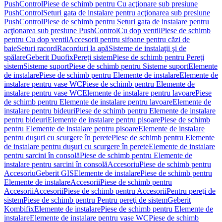
PushControl
Piese de schimb pentru Cu acţionare sub presiune
PushControl
Seturi gata de instalare pentru acţionarea sub presiune
PushControl
Piese de schimb pentru Seturi gata de instalare pentru
acţionarea sub presiune PushControl
Cu dop ventil
Piese de schimb
pentru Cu dop ventil
Accesorii pentru sifoane pentru căzi de
baie
Seturi racord
Racorduri la apă
Sisteme de instalaţii şi de
spălare
Geberit Duofix
Pereţi sistem
Piese de schimb pentru Pereţi
sistem
Sisteme suport
Piese de schimb pentru Sisteme suport
Elemente
de instalare
Piese de schimb pentru Elemente de instalare
Elemente de
instalare pentru vase WC
Piese de schimb pentru Elemente de
instalare pentru vase WC
Elemente de instalare pentru lavoare
Piese
de schimb pentru Elemente de instalare pentru lavoare
Elemente de
instalare pentru bideuri
Piese de schimb pentru Elemente de instalare
pentru bideuri
Elemente de instalare pentru pisoare
Piese de schimb
pentru Elemente de instalare pentru pisoare
Elemente de instalare
pentru duşuri cu scurgere în perete
Piese de schimb pentru Elemente
de instalare pentru duşuri cu scurgere în perete
Elemente de instalare
pentru sarcini în consolă
Piese de schimb pentru Elemente de
instalare pentru sarcini în consolă
Accesoriu
Piese de schimb pentru
Accesoriu
Geberit GIS
Elemente de instalare
Piese de schimb pentru
Elemente de instalare
Accesorii
Piese de schimb pentru
Accesorii
Accesorii
Piese de schimb pentru Accesorii
Pentru pereţi de
sistem
Piese de schimb pentru Pentru pereţi de sistem
Geberit
Kombifix
Elemente de instalare
Piese de schimb pentru Elemente de
instalare
Elemente de instalare pentru vase WC
Piese de schimb