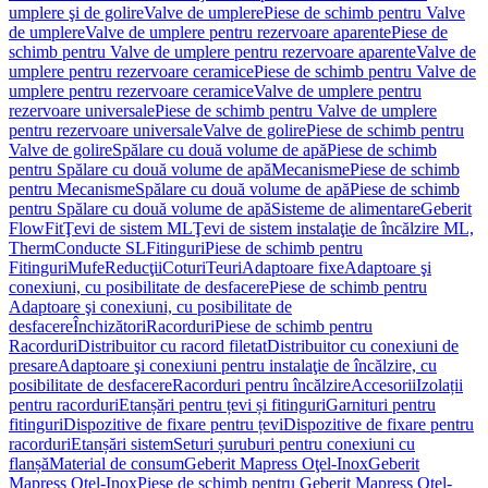
umplere şi de golire
Valve de umplere
Piese de schimb pentru Valve
de umplere
Valve de umplere pentru rezervoare aparente
Piese de
schimb pentru Valve de umplere pentru rezervoare aparente
Valve de
umplere pentru rezervoare ceramice
Piese de schimb pentru Valve de
umplere pentru rezervoare ceramice
Valve de umplere pentru
rezervoare universale
Piese de schimb pentru Valve de umplere
pentru rezervoare universale
Valve de golire
Piese de schimb pentru
Valve de golire
Spălare cu două volume de apă
Piese de schimb
pentru Spălare cu două volume de apă
Mecanisme
Piese de schimb
pentru Mecanisme
Spălare cu două volume de apă
Piese de schimb
pentru Spălare cu două volume de apă
Sisteme de alimentare
Geberit
FlowFit
Ţevi de sistem ML
Ţevi de sistem instalaţie de încălzire ML,
Therm
Conducte SL
Fitinguri
Piese de schimb pentru
Fitinguri
Mufe
Reducţii
Coturi
Teuri
Adaptoare fixe
Adaptoare şi
conexiuni, cu posibilitate de desfacere
Piese de schimb pentru
Adaptoare şi conexiuni, cu posibilitate de
desfacere
Închizători
Racorduri
Piese de schimb pentru
Racorduri
Distribuitor cu racord filetat
Distribuitor cu conexiuni de
presare
Adaptoare şi conexiuni pentru instalaţie de încălzire, cu
posibilitate de desfacere
Racorduri pentru încălzire
Accesorii
Izolații
pentru racorduri
Etanșări pentru țevi și fitinguri
Garnituri pentru
fitinguri
Dispozitive de fixare pentru țevi
Dispozitive de fixare pentru
racorduri
Etanșări sistem
Seturi șuruburi pentru conexiuni cu
flanșă
Material de consum
Geberit Mapress Oţel-Inox
Geberit
Mapress Oţel-Inox
Piese de schimb pentru Geberit Mapress Oţel-