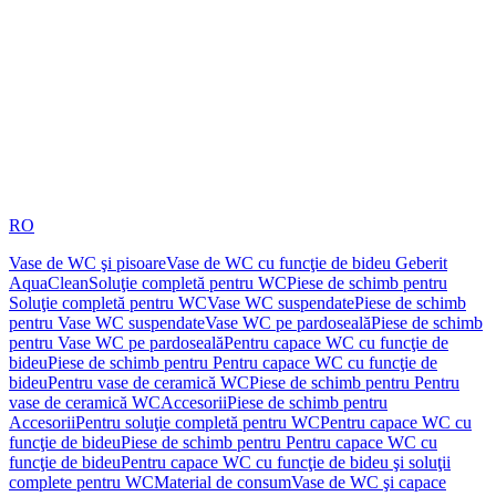
RO
Vase de WC şi pisoare
Vase de WC cu funcţie de bideu Geberit
AquaClean
Soluţie completă pentru WC
Piese de schimb pentru
Soluţie completă pentru WC
Vase WC suspendate
Piese de schimb
pentru Vase WC suspendate
Vase WC pe pardoseală
Piese de schimb
pentru Vase WC pe pardoseală
Pentru capace WC cu funcţie de
bideu
Piese de schimb pentru Pentru capace WC cu funcţie de
bideu
Pentru vase de ceramică WC
Piese de schimb pentru Pentru
vase de ceramică WC
Accesorii
Piese de schimb pentru
Accesorii
Pentru soluţie completă pentru WC
Pentru capace WC cu
funcţie de bideu
Piese de schimb pentru Pentru capace WC cu
funcţie de bideu
Pentru capace WC cu funcţie de bideu şi soluţii
complete pentru WC
Material de consum
Vase de WC şi capace