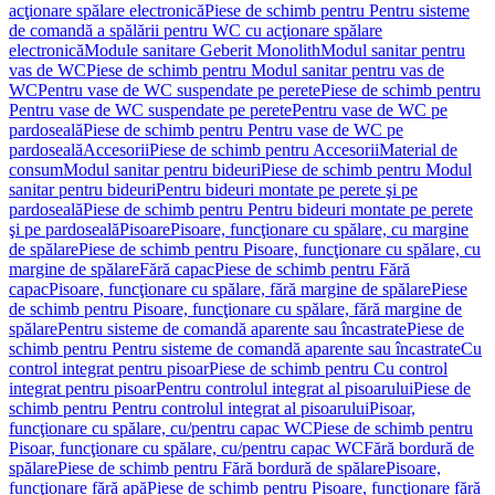
acţionare spălare electronică
Piese de schimb pentru Pentru sisteme
de comandă a spălării pentru WC cu acţionare spălare
electronică
Module sanitare Geberit Monolith
Modul sanitar pentru
vas de WC
Piese de schimb pentru Modul sanitar pentru vas de
WC
Pentru vase de WC suspendate pe perete
Piese de schimb pentru
Pentru vase de WC suspendate pe perete
Pentru vase de WC pe
pardoseală
Piese de schimb pentru Pentru vase de WC pe
pardoseală
Accesorii
Piese de schimb pentru Accesorii
Material de
consum
Modul sanitar pentru bideuri
Piese de schimb pentru Modul
sanitar pentru bideuri
Pentru bideuri montate pe perete şi pe
pardoseală
Piese de schimb pentru Pentru bideuri montate pe perete
şi pe pardoseală
Pisoare
Pisoare, funcţionare cu spălare, cu margine
de spălare
Piese de schimb pentru Pisoare, funcţionare cu spălare, cu
margine de spălare
Fără capac
Piese de schimb pentru Fără
capac
Pisoare, funcţionare cu spălare, fără margine de spălare
Piese
de schimb pentru Pisoare, funcţionare cu spălare, fără margine de
spălare
Pentru sisteme de comandă aparente sau încastrate
Piese de
schimb pentru Pentru sisteme de comandă aparente sau încastrate
Cu
control integrat pentru pisoar
Piese de schimb pentru Cu control
integrat pentru pisoar
Pentru controlul integrat al pisoarului
Piese de
schimb pentru Pentru controlul integrat al pisoarului
Pisoar,
funcţionare cu spălare, cu/pentru capac WC
Piese de schimb pentru
Pisoar, funcţionare cu spălare, cu/pentru capac WC
Fără bordură de
spălare
Piese de schimb pentru Fără bordură de spălare
Pisoare,
funcţionare fără apă
Piese de schimb pentru Pisoare, funcţionare fără