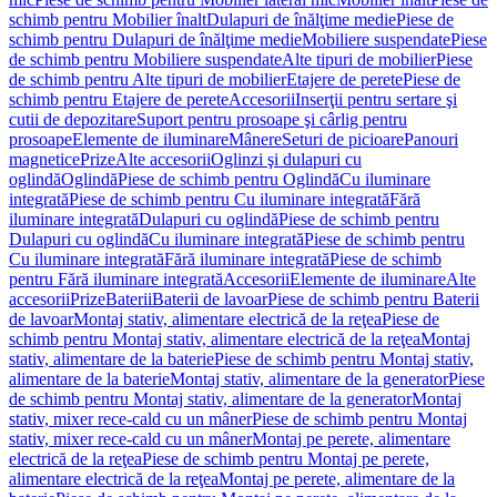
schimb pentru Mobilier înalt
Dulapuri de înălţime medie
Piese de
schimb pentru Dulapuri de înălţime medie
Mobiliere suspendate
Piese
de schimb pentru Mobiliere suspendate
Alte tipuri de mobilier
Piese
de schimb pentru Alte tipuri de mobilier
Etajere de perete
Piese de
schimb pentru Etajere de perete
Accesorii
Inserţii pentru sertare şi
cutii de depozitare
Suport pentru prosoape şi cârlig pentru
prosoape
Elemente de iluminare
Mânere
Seturi de picioare
Panouri
magnetice
Prize
Alte accesorii
Oglinzi şi dulapuri cu
oglindă
Oglindă
Piese de schimb pentru Oglindă
Cu iluminare
integrată
Piese de schimb pentru Cu iluminare integrată
Fără
iluminare integrată
Dulapuri cu oglindă
Piese de schimb pentru
Dulapuri cu oglindă
Cu iluminare integrată
Piese de schimb pentru
Cu iluminare integrată
Fără iluminare integrată
Piese de schimb
pentru Fără iluminare integrată
Accesorii
Elemente de iluminare
Alte
accesorii
Prize
Baterii
Baterii de lavoar
Piese de schimb pentru Baterii
de lavoar
Montaj stativ, alimentare electrică de la reţea
Piese de
schimb pentru Montaj stativ, alimentare electrică de la reţea
Montaj
stativ, alimentare de la baterie
Piese de schimb pentru Montaj stativ,
alimentare de la baterie
Montaj stativ, alimentare de la generator
Piese
de schimb pentru Montaj stativ, alimentare de la generator
Montaj
stativ, mixer rece-cald cu un mâner
Piese de schimb pentru Montaj
stativ, mixer rece-cald cu un mâner
Montaj pe perete, alimentare
electrică de la reţea
Piese de schimb pentru Montaj pe perete,
alimentare electrică de la reţea
Montaj pe perete, alimentare de la