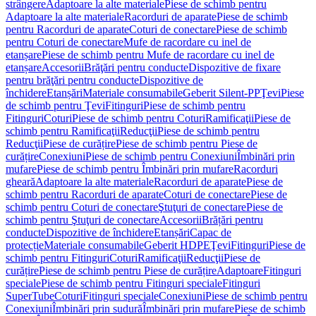
strângere
Adaptoare la alte materiale
Piese de schimb pentru
Adaptoare la alte materiale
Racorduri de aparate
Piese de schimb
pentru Racorduri de aparate
Coturi de conectare
Piese de schimb
pentru Coturi de conectare
Mufe de racordare cu inel de
etanșare
Piese de schimb pentru Mufe de racordare cu inel de
etanșare
Accesorii
Brăţări pentru conducte
Dispozitive de fixare
pentru brăţări pentru conducte
Dispozitive de
închidere
Etanșări
Materiale consumabile
Geberit Silent-PP
Ţevi
Piese
de schimb pentru Ţevi
Fitinguri
Piese de schimb pentru
Fitinguri
Coturi
Piese de schimb pentru Coturi
Ramificaţii
Piese de
schimb pentru Ramificaţii
Reducţii
Piese de schimb pentru
Reducţii
Piese de curățire
Piese de schimb pentru Piese de
curățire
Conexiuni
Piese de schimb pentru Conexiuni
Îmbinări prin
mufare
Piese de schimb pentru Îmbinări prin mufare
Racorduri
gheară
Adaptoare la alte materiale
Racorduri de aparate
Piese de
schimb pentru Racorduri de aparate
Coturi de conectare
Piese de
schimb pentru Coturi de conectare
Ştuţuri de conectare
Piese de
schimb pentru Ştuţuri de conectare
Accesorii
Brățări pentru
conducte
Dispozitive de închidere
Etanșări
Capac de
protecție
Materiale consumabile
Geberit HDPE
Ţevi
Fitinguri
Piese de
schimb pentru Fitinguri
Coturi
Ramificaţii
Reducţii
Piese de
curățire
Piese de schimb pentru Piese de curățire
Adaptoare
Fitinguri
speciale
Piese de schimb pentru Fitinguri speciale
Fitinguri
SuperTube
Coturi
Fitinguri speciale
Conexiuni
Piese de schimb pentru
Conexiuni
Îmbinări prin sudură
Îmbinări prin mufare
Piese de schimb