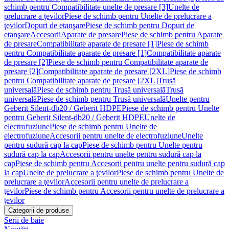
schimb pentru Compatibilitate unelte de presare [3]
Unelte de
prelucrare a ţevilor
Piese de schimb pentru Unelte de prelucrare a
ţevilor
Dopuri de etanşare
Piese de schimb pentru Dopuri de
etanşare
Accesorii
Aparate de presare
Piese de schimb pentru Aparate
de presare
Compatibilitate aparate de presare [1]
Piese de schimb
pentru Compatibilitate aparate de presare [1]
Compatibilitate aparate
de presare [2]
Piese de schimb pentru Compatibilitate aparate de
presare [2]
Compatibilitate aparate de presare [2XL]
Piese de schimb
pentru Compatibilitate aparate de presare [2XL]
Trusă
universală
Piese de schimb pentru Trusă universală
Trusă
universală
Piese de schimb pentru Trusă universală
Unelte pentru
Geberit Silent-db20 / Geberit HDPE
Piese de schimb pentru Unelte
pentru Geberit Silent-db20 / Geberit HDPE
Unelte de
electrofuziune
Piese de schimb pentru Unelte de
electrofuziune
Accesorii pentru unelte de electrofuziune
Unelte
pentru sudură cap la cap
Piese de schimb pentru Unelte pentru
sudură cap la cap
Accesorii pentru unelte pentru sudură cap la
cap
Piese de schimb pentru Accesorii pentru unelte pentru sudură cap
la cap
Unelte de prelucrare a ţevilor
Piese de schimb pentru Unelte de
prelucrare a ţevilor
Accesorii pentru unelte de prelucrare a
ţevilor
Piese de schimb pentru Accesorii pentru unelte de prelucrare a
ţevilor
Categorii de produse
Serii de baie