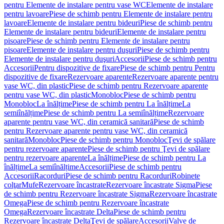
pentru Elemente de instalare pentru vase WC
Elemente de instalare
pentru lavoare
Piese de schimb pentru Elemente de instalare pentru
lavoare
Elemente de instalare pentru bideuri
Piese de schimb pentru
Elemente de instalare pentru bideuri
Elemente de instalare pentru
pisoare
Piese de schimb pentru Elemente de instalare pentru
pisoare
Elemente de instalare pentru duşuri
Piese de schimb pentru
Elemente de instalare pentru duşuri
Accesorii
Piese de schimb pentru
Accesorii
Pentru dispozitive de fixare
Piese de schimb pentru Pentru
dispozitive de fixare
Rezervoare aparente
Rezervoare aparente pentru
vase WC, din plastic
Piese de schimb pentru Rezervoare aparente
pentru vase WC, din plastic
Monobloc
Piese de schimb pentru
Monobloc
La înălțime
Piese de schimb pentru La înălțime
La
semiînălțime
Piese de schimb pentru La semiînălțime
Rezervoare
aparente pentru vase WC, din ceramică sanitară
Piese de schimb
pentru Rezervoare aparente pentru vase WC, din ceramică
sanitară
Monobloc
Piese de schimb pentru Monobloc
Ţevi de spălare
pentru rezervoare aparente
Piese de schimb pentru Ţevi de spălare
pentru rezervoare aparente
La înălțime
Piese de schimb pentru La
înălțime
La semiînălțime
Accesorii
Piese de schimb pentru
Accesorii
Racorduri
Piese de schimb pentru Racorduri
Robinete
colţar
Mufe
Rezervoare încastrate
Rezervoare încastrate Sigma
Piese
de schimb pentru Rezervoare încastrate Sigma
Rezervoare încastrate
Omega
Piese de schimb pentru Rezervoare încastrate
Omega
Rezervoare încastrate Delta
Piese de schimb pentru
Rezervoare încastrate Delta
Ţevi de spălare
Accesorii
Valve de