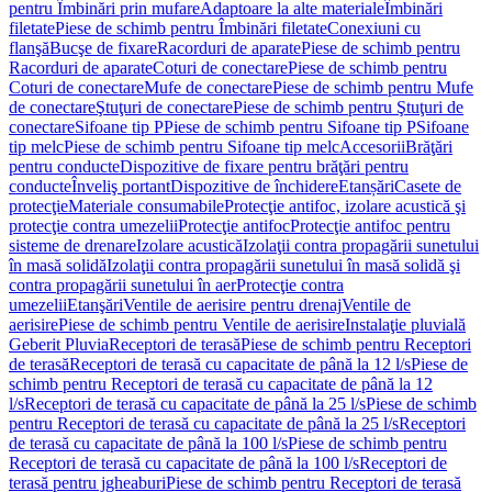
pentru Îmbinări prin mufare
Adaptoare la alte materiale
Îmbinări
filetate
Piese de schimb pentru Îmbinări filetate
Conexiuni cu
flanşă
Bucşe de fixare
Racorduri de aparate
Piese de schimb pentru
Racorduri de aparate
Coturi de conectare
Piese de schimb pentru
Coturi de conectare
Mufe de conectare
Piese de schimb pentru Mufe
de conectare
Ştuţuri de conectare
Piese de schimb pentru Ştuţuri de
conectare
Sifoane tip P
Piese de schimb pentru Sifoane tip P
Sifoane
tip melc
Piese de schimb pentru Sifoane tip melc
Accesorii
Brăţări
pentru conducte
Dispozitive de fixare pentru brăţări pentru
conducte
Înveliş portant
Dispozitive de închidere
Etanșări
Casete de
protecţie
Materiale consumabile
Protecţie antifoc, izolare acustică şi
protecţie contra umezelii
Protecţie antifoc
Protecţie antifoc pentru
sisteme de drenare
Izolare acustică
Izolaţii contra propagării sunetului
în masă solidă
Izolaţii contra propagării sunetului în masă solidă şi
contra propagării sunetului în aer
Protecţie contra
umezelii
Etanşări
Ventile de aerisire pentru drenaj
Ventile de
aerisire
Piese de schimb pentru Ventile de aerisire
Instalaţie pluvială
Geberit Pluvia
Receptori de terasă
Piese de schimb pentru Receptori
de terasă
Receptori de terasă cu capacitate de până la 12 l/s
Piese de
schimb pentru Receptori de terasă cu capacitate de până la 12
l/s
Receptori de terasă cu capacitate de până la 25 l/s
Piese de schimb
pentru Receptori de terasă cu capacitate de până la 25 l/s
Receptori
de terasă cu capacitate de până la 100 l/s
Piese de schimb pentru
Receptori de terasă cu capacitate de până la 100 l/s
Receptori de
terasă pentru jgheaburi
Piese de schimb pentru Receptori de terasă