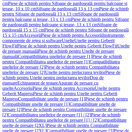
cm
Piese de schimb pentru Sifoane de pardoseală pentru balcoane și
terase, 10 x 10 cm
Sifoane de pardoseală 13 x 13 cm
Piese de schimb
pentru Sifoane de pardoseală 13 x 13 cm
Sifoane de pardoseală
pentru balcoane şi terase, 13 x 13 cm
Piese de schimb pentru Sifoane
de pardoseală pentru balcoane şi terase, 13 x 13 cm
Sifoane de
pardoseală 15 x 15 cm
Piese de schimb pentru Sifoane de pardoseală
15 x 15 cm
Accesorii
Piese de schimb pentru Accesorii
Instrumente,
componente de reţea şi software
Unelte
Unelte pentru Geberit
FlowFit
Piese de schimb pentru Unelte pentru Geberit FlowFit
Unelte
de presare manuală
Piese de schimb pentru Unelte de presare
manuală
Compatibilitatea uneltelor de presare [1]
Piese de schimb
pentru Compatibilitatea uneltelor de presare [1]
Compatibilitatea
uneltelor de presare [2]
Piese de schimb pentru Compatibilitatea
uneltelor de presare [2]
Unelte pentru prelucrarea ţevilor
Piese de
schimb pentru Unelte pentru prelucrarea ţevilor
Dop de
etanşare
Echipament de testare
Aparate de presare cu
unelte
Accesoriu
Piese de schimb pentru Accesoriu
Unelte pentru
Geberit Mapress
Piese de schimb pentru Unelte pentru Geberit
Mapress
Compatibilitate unelte de presare [1]
Piese de schimb pentru
Compatibilitate unelte de presare [1]
Compatibilitate unelte de
presare [2]
Piese de schimb pentru Compatibilitate unelte de presare
[2]
Compatibilitatea uneltelor de presare [1] / [2]
Piese de schimb
pentru Compatibilitatea uneltelor de presare [1] / [2]
Compatibilitate
unelte de presare [2XL]
Piese de schimb pentru Compatibilitate
unelte de presare [2XL]
Compatibilitate unelte de presare [3]
Piese de