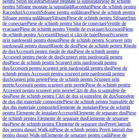
pentru Sifon încastrat
Sifoane montate la suprafaţă
Piese de schimb
pentru Sifoane montate la suprafaţă
Racorduri
Piese de schimb pentru
Racorduri
Accesorii
Sifoane pentru spălătoare
Piese de schimb pentru
Sifoane pentru spălătoare
Sifoane
Piese de schimb pentru Sifoane
Ştuţ
de conectare
Piese de schimb pentru Ştuţ de conectare
Ventile de
evacuare
Piese de schimb pentru Ventile de evacuare
Accesorii
Piese
de schimb pentru Accesorii
Duşuri şi căzi de baie
Duşuri
Scurgere
prin pardoseală pentru duşuri
Piese de schimb pentru Scurgere prin
pardoseală pentru duşuri
Rigole de duş
Piese de schimb pentru Rigole
de duş
Accesorii pentru rigole de duş
Piese de schimb pentru
Accesorii pentru rigole de duş
Scurgeri prin pardoseală pentru
duş
Piese de schimb pentru Scurgeri prin pardoseală pentru
duş
Accesorii pentru scurgeri prin pardoseală pentru duş
Piese de
schimb pentru Accesorii pentru scurgeri prin pardoseală pentru
duş
Scurgeri prin perete
Piese de schimb pentru Scurgeri prin
perete
Accesorii pentru scurgeri prin perete
Piese de schimb pentru
Accesorii pentru scurgeri prin perete
Căzi de duş şi suprafeţe de
duş
Piese de schimb pentru Căzi de duş şi suprafeţe de duş
Suprafeţe
de duş din materiale compozite
Piese de schimb pentru Suprafeţe de
duş din materiale compozite
Elemente de instalare
Piese de schimb
pentru Elemente de instalare
Accesorii
Elemente de separare duş
Piese
de schimb pentru Elemente de separare duş
Elemente de separare
duş
Piese de schimb pentru Elemente de separare duş
Pereţi laterali
duş pentru duşuri Walk-in
Piese de schimb pentru Pereţi laterali duş
pentru duşuri Walk-in
Elemente de separare pentru cadă
Piese de