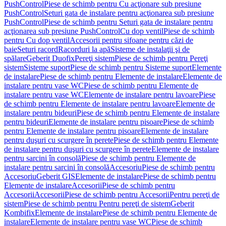
PushControl
Piese de schimb pentru Cu acţionare sub presiune
PushControl
Seturi gata de instalare pentru acţionarea sub presiune
PushControl
Piese de schimb pentru Seturi gata de instalare pentru
acţionarea sub presiune PushControl
Cu dop ventil
Piese de schimb
pentru Cu dop ventil
Accesorii pentru sifoane pentru căzi de
baie
Seturi racord
Racorduri la apă
Sisteme de instalaţii şi de
spălare
Geberit Duofix
Pereţi sistem
Piese de schimb pentru Pereţi
sistem
Sisteme suport
Piese de schimb pentru Sisteme suport
Elemente
de instalare
Piese de schimb pentru Elemente de instalare
Elemente de
instalare pentru vase WC
Piese de schimb pentru Elemente de
instalare pentru vase WC
Elemente de instalare pentru lavoare
Piese
de schimb pentru Elemente de instalare pentru lavoare
Elemente de
instalare pentru bideuri
Piese de schimb pentru Elemente de instalare
pentru bideuri
Elemente de instalare pentru pisoare
Piese de schimb
pentru Elemente de instalare pentru pisoare
Elemente de instalare
pentru duşuri cu scurgere în perete
Piese de schimb pentru Elemente
de instalare pentru duşuri cu scurgere în perete
Elemente de instalare
pentru sarcini în consolă
Piese de schimb pentru Elemente de
instalare pentru sarcini în consolă
Accesoriu
Piese de schimb pentru
Accesoriu
Geberit GIS
Elemente de instalare
Piese de schimb pentru
Elemente de instalare
Accesorii
Piese de schimb pentru
Accesorii
Accesorii
Piese de schimb pentru Accesorii
Pentru pereţi de
sistem
Piese de schimb pentru Pentru pereţi de sistem
Geberit
Kombifix
Elemente de instalare
Piese de schimb pentru Elemente de
instalare
Elemente de instalare pentru vase WC
Piese de schimb