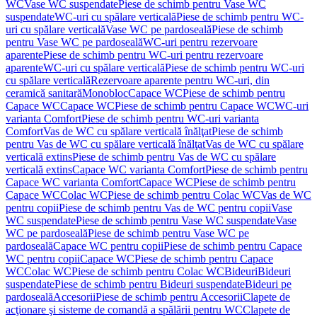
WC
Vase WC suspendate
Piese de schimb pentru Vase WC
suspendate
WC-uri cu spălare verticală
Piese de schimb pentru WC-
uri cu spălare verticală
Vase WC pe pardoseală
Piese de schimb
pentru Vase WC pe pardoseală
WC-uri pentru rezervoare
aparente
Piese de schimb pentru WC-uri pentru rezervoare
aparente
WC-uri cu spălare verticală
Piese de schimb pentru WC-uri
cu spălare verticală
Rezervoare aparente pentru WC-uri, din
ceramică sanitară
Monobloc
Capace WC
Piese de schimb pentru
Capace WC
Capace WC
Piese de schimb pentru Capace WC
WC-uri
varianta Comfort
Piese de schimb pentru WC-uri varianta
Comfort
Vas de WC cu spălare verticală înălţat
Piese de schimb
pentru Vas de WC cu spălare verticală înălţat
Vas de WC cu spălare
verticală extins
Piese de schimb pentru Vas de WC cu spălare
verticală extins
Capace WC varianta Comfort
Piese de schimb pentru
Capace WC varianta Comfort
Capace WC
Piese de schimb pentru
Capace WC
Colac WC
Piese de schimb pentru Colac WC
Vas de WC
pentru copii
Piese de schimb pentru Vas de WC pentru copii
Vase
WC suspendate
Piese de schimb pentru Vase WC suspendate
Vase
WC pe pardoseală
Piese de schimb pentru Vase WC pe
pardoseală
Capace WC pentru copii
Piese de schimb pentru Capace
WC pentru copii
Capace WC
Piese de schimb pentru Capace
WC
Colac WC
Piese de schimb pentru Colac WC
Bideuri
Bideuri
suspendate
Piese de schimb pentru Bideuri suspendate
Bideuri pe
pardoseală
Accesorii
Piese de schimb pentru Accesorii
Clapete de
acţionare şi sisteme de comandă a spălării pentru WC
Clapete de