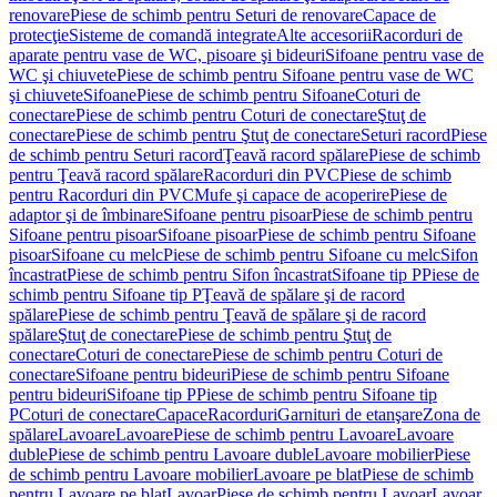
renovare
Piese de schimb pentru Seturi de renovare
Capace de
protecţie
Sisteme de comandă integrate
Alte accesorii
Racorduri de
aparate pentru vase de WC, pisoare şi bideuri
Sifoane pentru vase de
WC şi chiuvete
Piese de schimb pentru Sifoane pentru vase de WC
şi chiuvete
Sifoane
Piese de schimb pentru Sifoane
Coturi de
conectare
Piese de schimb pentru Coturi de conectare
Ştuţ de
conectare
Piese de schimb pentru Ştuţ de conectare
Seturi racord
Piese
de schimb pentru Seturi racord
Ţeavă racord spălare
Piese de schimb
pentru Ţeavă racord spălare
Racorduri din PVC
Piese de schimb
pentru Racorduri din PVC
Mufe şi capace de acoperire
Piese de
adaptor şi de îmbinare
Sifoane pentru pisoar
Piese de schimb pentru
Sifoane pentru pisoar
Sifoane pisoar
Piese de schimb pentru Sifoane
pisoar
Sifoane cu melc
Piese de schimb pentru Sifoane cu melc
Sifon
încastrat
Piese de schimb pentru Sifon încastrat
Sifoane tip P
Piese de
schimb pentru Sifoane tip P
Ţeavă de spălare şi de racord
spălare
Piese de schimb pentru Ţeavă de spălare şi de racord
spălare
Ştuţ de conectare
Piese de schimb pentru Ştuţ de
conectare
Coturi de conectare
Piese de schimb pentru Coturi de
conectare
Sifoane pentru bideuri
Piese de schimb pentru Sifoane
pentru bideuri
Sifoane tip P
Piese de schimb pentru Sifoane tip
P
Coturi de conectare
Capace
Racorduri
Garnituri de etanşare
Zona de
spălare
Lavoare
Lavoare
Piese de schimb pentru Lavoare
Lavoare
duble
Piese de schimb pentru Lavoare duble
Lavoare mobilier
Piese
de schimb pentru Lavoare mobilier
Lavoare pe blat
Piese de schimb
pentru Lavoare pe blat
Lavoar
Piese de schimb pentru Lavoar
Lavoar