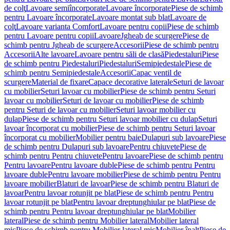
de colţ
Lavoare semiîncorporate
Lavoare încorporate
Piese de schimb
pentru Lavoare încorporate
Lavoare montat sub blat
Lavoare de
colţ
Lavoare varianta Comfort
Lavoare pentru copii
Piese de schimb
pentru Lavoare pentru copii
Lavoare
Jgheab de scurgere
Piese de
schimb pentru Jgheab de scurgere
Accesorii
Piese de schimb pentru
Accesorii
Alte lavoare
Lavoare pentru săli de clasă
Piedestaluri
Piese
de schimb pentru Piedestaluri
Piedestaluri
Semipiedestale
Piese de
schimb pentru Semipiedestale
Accesorii
Capac ventil de
scurgere
Material de fixare
Capace decorative laterale
Seturi de lavoar
cu mobilier
Seturi lavoar cu mobilier
Piese de schimb pentru Seturi
lavoar cu mobilier
Seturi de lavoar cu mobilier
Piese de schimb
pentru Seturi de lavoar cu mobilier
Seturi lavoar mobilier cu
dulap
Piese de schimb pentru Seturi lavoar mobilier cu dulap
Seturi
lavoar încorporat cu mobilier
Piese de schimb pentru Seturi lavoar
încorporat cu mobilier
Mobilier pentru baie
Dulapuri sub lavoare
Piese
de schimb pentru Dulapuri sub lavoare
Pentru chiuvete
Piese de
schimb pentru Pentru chiuvete
Pentru lavoare
Piese de schimb pentru
Pentru lavoare
Pentru lavoare duble
Piese de schimb pentru Pentru
lavoare duble
Pentru lavoare mobilier
Piese de schimb pentru Pentru
lavoare mobilier
Blaturi de lavoar
Piese de schimb pentru Blaturi de
lavoar
Pentru lavoar rotunjit pe blat
Piese de schimb pentru Pentru
lavoar rotunjit pe blat
Pentru lavoar dreptunghiular pe blat
Piese de
schimb pentru Pentru lavoar dreptunghiular pe blat
Mobilier
lateral
Piese de schimb pentru Mobilier lateral
Mobilier lateral
mic
Piese de schimb pentru Mobilier lateral mic
Mobilier înalt
Piese de