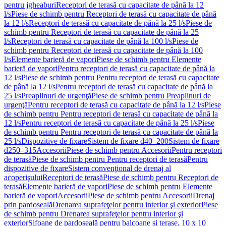
pentru jgheaburi
Receptori de terasă cu capacitate de până la 12
l/s
Piese de schimb pentru Receptori de terasă cu capacitate de până
la 12 l/s
Receptori de terasă cu capacitate de până la 25 l/s
Piese de
schimb pentru Receptori de terasă cu capacitate de până la 25
l/s
Receptori de terasă cu capacitate de până la 100 l/s
Piese de
schimb pentru Receptori de terasă cu capacitate de până la 100
l/s
Elemente barieră de vapori
Piese de schimb pentru Elemente
barieră de vapori
Pentru receptori de terasă cu capacitate de până la
12 l/s
Piese de schimb pentru Pentru receptori de terasă cu capacitate
de până la 12 l/s
Pentru receptori de terasă cu capacitate de până la
25 l/s
Preaplinuri de urgenţă
Piese de schimb pentru Preaplinuri de
urgenţă
Pentru receptori de terasă cu capacitate de până la 12 l/s
Piese
de schimb pentru Pentru receptori de terasă cu capacitate de până la
12 l/s
Pentru receptori de terasă cu capacitate de până la 25 l/s
Piese
de schimb pentru Pentru receptori de terasă cu capacitate de până la
25 l/s
Dispozitive de fixare
Sistem de fixare d40–200
Sistem de fixare
d250–315
Accesorii
Piese de schimb pentru Accesorii
Pentru receptori
de terasă
Piese de schimb pentru Pentru receptori de terasă
Pentru
dispozitive de fixare
Sistem convenţional de drenaj al
acoperişului
Receptori de terasă
Piese de schimb pentru Receptori de
terasă
Elemente barieră de vapori
Piese de schimb pentru Elemente
barieră de vapori
Accesorii
Piese de schimb pentru Accesorii
Drenaj
prin pardoseală
Drenarea suprafeţelor pentru interior şi exterior
Piese
de schimb pentru Drenarea suprafeţelor pentru interior şi
exterior
Sifoane de pardoseală pentru balcoane și terase, 10 x 10