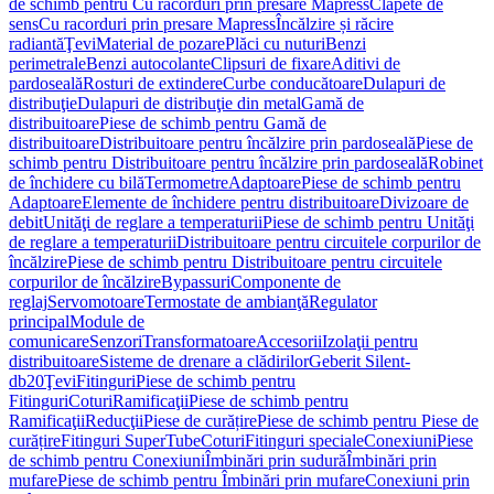
de schimb pentru Cu racorduri prin presare Mapress
Clapete de
sens
Cu racorduri prin presare Mapress
Încălzire și răcire
radiantă
Ţevi
Material de pozare
Plăci cu nuturi
Benzi
perimetrale
Benzi autocolante
Clipsuri de fixare
Aditivi de
pardoseală
Rosturi de extindere
Curbe conducătoare
Dulapuri de
distribuţie
Dulapuri de distribuţie din metal
Gamă de
distribuitoare
Piese de schimb pentru Gamă de
distribuitoare
Distribuitoare pentru încălzire prin pardoseală
Piese de
schimb pentru Distribuitoare pentru încălzire prin pardoseală
Robinet
de închidere cu bilă
Termometre
Adaptoare
Piese de schimb pentru
Adaptoare
Elemente de închidere pentru distribuitoare
Divizoare de
debit
Unităţi de reglare a temperaturii
Piese de schimb pentru Unităţi
de reglare a temperaturii
Distribuitoare pentru circuitele corpurilor de
încălzire
Piese de schimb pentru Distribuitoare pentru circuitele
corpurilor de încălzire
Bypassuri
Componente de
reglaj
Servomotoare
Termostate de ambianţă
Regulator
principal
Module de
comunicare
Senzori
Transformatoare
Accesorii
Izolaţii pentru
distribuitoare
Sisteme de drenare a clădirilor
Geberit Silent-
db20
Ţevi
Fitinguri
Piese de schimb pentru
Fitinguri
Coturi
Ramificaţii
Piese de schimb pentru
Ramificaţii
Reducţii
Piese de curățire
Piese de schimb pentru Piese de
curățire
Fitinguri SuperTube
Coturi
Fitinguri speciale
Conexiuni
Piese
de schimb pentru Conexiuni
Îmbinări prin sudură
Îmbinări prin
mufare
Piese de schimb pentru Îmbinări prin mufare
Conexiuni prin