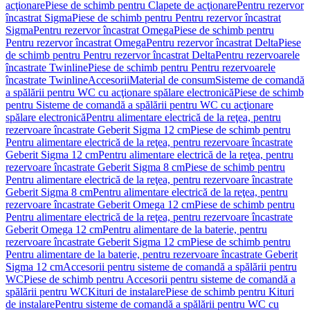
acţionare
Piese de schimb pentru Clapete de acţionare
Pentru rezervor
încastrat Sigma
Piese de schimb pentru Pentru rezervor încastrat
Sigma
Pentru rezervor încastrat Omega
Piese de schimb pentru
Pentru rezervor încastrat Omega
Pentru rezervor încastrat Delta
Piese
de schimb pentru Pentru rezervor încastrat Delta
Pentru rezervoarele
încastrate Twinline
Piese de schimb pentru Pentru rezervoarele
încastrate Twinline
Accesorii
Material de consum
Sisteme de comandă
a spălării pentru WC cu acţionare spălare electronică
Piese de schimb
pentru Sisteme de comandă a spălării pentru WC cu acţionare
spălare electronică
Pentru alimentare electrică de la reţea, pentru
rezervoare încastrate Geberit Sigma 12 cm
Piese de schimb pentru
Pentru alimentare electrică de la reţea, pentru rezervoare încastrate
Geberit Sigma 12 cm
Pentru alimentare electrică de la reţea, pentru
rezervoare încastrate Geberit Sigma 8 cm
Piese de schimb pentru
Pentru alimentare electrică de la reţea, pentru rezervoare încastrate
Geberit Sigma 8 cm
Pentru alimentare electrică de la reţea, pentru
rezervoare încastrate Geberit Omega 12 cm
Piese de schimb pentru
Pentru alimentare electrică de la reţea, pentru rezervoare încastrate
Geberit Omega 12 cm
Pentru alimentare de la baterie, pentru
rezervoare încastrate Geberit Sigma 12 cm
Piese de schimb pentru
Pentru alimentare de la baterie, pentru rezervoare încastrate Geberit
Sigma 12 cm
Accesorii pentru sisteme de comandă a spălării pentru
WC
Piese de schimb pentru Accesorii pentru sisteme de comandă a
spălării pentru WC
Kituri de instalare
Piese de schimb pentru Kituri
de instalare
Pentru sisteme de comandă a spălării pentru WC cu