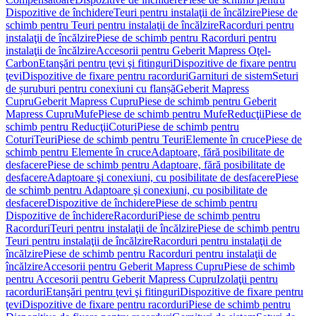
Dispozitive de închidere
Teuri pentru instalaţii de încălzire
Piese de
schimb pentru Teuri pentru instalaţii de încălzire
Racorduri pentru
instalaţii de încălzire
Piese de schimb pentru Racorduri pentru
instalaţii de încălzire
Accesorii pentru Geberit Mapress Oţel-
Carbon
Etanşări pentru ţevi şi fitinguri
Dispozitive de fixare pentru
ţevi
Dispozitive de fixare pentru racorduri
Garnituri de sistem
Seturi
de șuruburi pentru conexiuni cu flanșă
Geberit Mapress
Cupru
Geberit Mapress Cupru
Piese de schimb pentru Geberit
Mapress Cupru
Mufe
Piese de schimb pentru Mufe
Reducţii
Piese de
schimb pentru Reducţii
Coturi
Piese de schimb pentru
Coturi
Teuri
Piese de schimb pentru Teuri
Elemente în cruce
Piese de
schimb pentru Elemente în cruce
Adaptoare, fără posibilitate de
desfacere
Piese de schimb pentru Adaptoare, fără posibilitate de
desfacere
Adaptoare şi conexiuni, cu posibilitate de desfacere
Piese
de schimb pentru Adaptoare şi conexiuni, cu posibilitate de
desfacere
Dispozitive de închidere
Piese de schimb pentru
Dispozitive de închidere
Racorduri
Piese de schimb pentru
Racorduri
Teuri pentru instalaţii de încălzire
Piese de schimb pentru
Teuri pentru instalaţii de încălzire
Racorduri pentru instalaţii de
încălzire
Piese de schimb pentru Racorduri pentru instalaţii de
încălzire
Accesorii pentru Geberit Mapress Cupru
Piese de schimb
pentru Accesorii pentru Geberit Mapress Cupru
Izolaţii pentru
racorduri
Etanşări pentru ţevi şi fitinguri
Dispozitive de fixare pentru
ţevi
Dispozitive de fixare pentru racorduri
Piese de schimb pentru