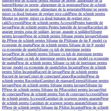
baterie
Piese de schimb pentru Montaj pe perete, alimentare de la
baterie
Montaj pe perete, alimentare de la generator
Piese de schimb
pentru Montaj pe perete, alimentare de la generator
Montaj pe perete,
mixer cu două butoane de reglare rece-cald
Piese de schimb pentru
Montaj pe perete, mixer cu două butoane de reglare rece-
cald
Accesorii
Piese de schimb pentru Accesorii
Pentru bateriile de
lavoar
Piese de schimb pentru Pentru bateriile de lavoar
Racorduri de
aparate pentru zona de spălare, lavoar, aparate şi spălător
Sifoane
pentru lavoare
Piese de schimb pentru Sifoane pentru lavoare
Sifoane
tip P
Piese de schimb pentru Sifoane tip P
Sifoane de tip P, model cu
economie de spaţiu
Piese de schimb pentru Sifoane de tip P, model
cu economie de spaţiu
Sifoane cu tub de imersiune pentru
lavoar
Piese de schimb pentru Sifoane cu tub de imersiune pentru
lavoar
Sifoane cu tub de imersiune pentru lavoar, model cu economie
de spaţiu
Piese de schimb pentru Sifoane cu tub de imersiune pentru
lavoar, model cu economie de spaţiu
Sifon încastrat
Piese de schimb
pentru Sifon încastrat
Racord de lavoar
Piese de schimb pentru
Racord de lavoar
Coturi de conectare
Capace
Racorduri
Piese de
schimb pentru Racorduri
Garnituri de etanşare
Extensii
Sifoane pentru
lavoare
Piese de schimb pentru Sifoane pentru lavoare
Sifoane tip
P
Piese de schimb pentru Sifoane tip P
Racorduri pentru lavoare
Ştuţ
de conectare
Piese de schimb pentru Ştuţ de conectare
Accesorii
Piese
de schimb pentru Accesorii
Garnituri de scurgere pentru aparate
Piese
de schimb pentru Garnituri de scurgere pentru aparate
Sifoane tip
P
Piese de schimb pentru Sifoane tip P
Sifon încastrat
Piese de schimb