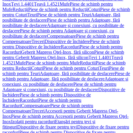
Inox
Ţevi 1.4401
Ţeavă 1.4521
Mufe
Piese de schimb pentru
Mufe
Reducţii
Piese de schimb pentru Reducţii
Coturi
Piese de schimb
pentru Coturi
Teuri
Piese de schimb pentru Teuri
Adaptoare, fără
posibilitate de desfacere
Piese de schimb pentru Adaptoare, fără
posibilitate de desfacere
Adaptoare şi conexiuni, cu posibilitate de
desfacere
Piese de schimb pentru Adaptoare şi conexiuni, cu
posibilitate de desfacere
Compensatoare
Piese de schimb pentru
Compensatoare
Treceri
Dispozitive de închidere
Piese de schimb
pentru Dispozitive de închidere
Racorduri
Piese de schimb pentru
Racorduri
Geberit Mapress Oţel-Inox, fără silicon
Piese de schimb
pentru Geberit Mapress Oţel-Inox, fără silicon
Ţevi 1.4401
Ţeavă
1.4521
Mufe
Piese de schimb pentru Mufe
Reducţii
Piese de schimb
pentru Reducţii
Coturi
Piese de schimb pentru Coturi
Teuri
Piese de
schimb pentru Teuri
Adaptoare, fără posibilitate de desfacere
Piese de
schimb pentru Adaptoare, fără posibilitate de desfacere
Adaptoare şi
conexiuni, cu posibilitate de desfacere
Piese de schimb pentru
Adaptoare şi conexiuni, cu posibilitate de desfacere
Dispozitive de
închidere
Piese de schimb pentru Dispozitive de
închidere
Racorduri
Piese de schimb pentru
Racorduri
Compensatoare
Piese de schimb pentru
Compensatoare
Treceri
Accesorii pentru Geberit Mapress Oţel-
Inox
Piese de schimb pentru Accesorii pentru Geberit Mapress Oţel-
Inox
Izolaţii pentru racorduri
Etanşări pentru ţevi şi
fitinguri
Dispozitive de fixare pentru ţevi
Dispozitive de fixare pentru
racorduri
Piese de schimb pentru Dispozitive de fixare pentru