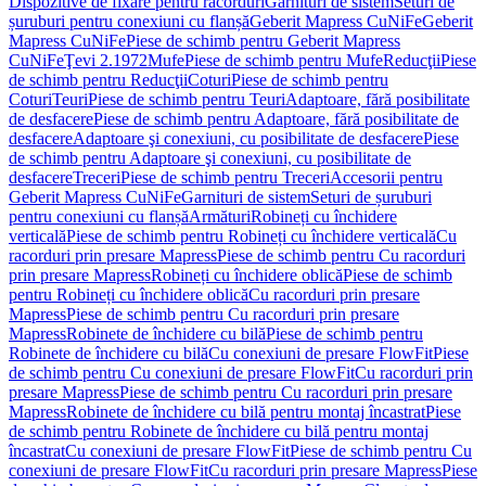
Dispozitive de fixare pentru racorduri
Garnituri de sistem
Seturi de
șuruburi pentru conexiuni cu flanșă
Geberit Mapress CuNiFe
Geberit
Mapress CuNiFe
Piese de schimb pentru Geberit Mapress
CuNiFe
Ţevi 2.1972
Mufe
Piese de schimb pentru Mufe
Reducţii
Piese
de schimb pentru Reducţii
Coturi
Piese de schimb pentru
Coturi
Teuri
Piese de schimb pentru Teuri
Adaptoare, fără posibilitate
de desfacere
Piese de schimb pentru Adaptoare, fără posibilitate de
desfacere
Adaptoare şi conexiuni, cu posibilitate de desfacere
Piese
de schimb pentru Adaptoare şi conexiuni, cu posibilitate de
desfacere
Treceri
Piese de schimb pentru Treceri
Accesorii pentru
Geberit Mapress CuNiFe
Garnituri de sistem
Seturi de șuruburi
pentru conexiuni cu flanșă
Armături
Robineți cu închidere
verticală
Piese de schimb pentru Robineți cu închidere verticală
Cu
racorduri prin presare Mapress
Piese de schimb pentru Cu racorduri
prin presare Mapress
Robineți cu închidere oblică
Piese de schimb
pentru Robineți cu închidere oblică
Cu racorduri prin presare
Mapress
Piese de schimb pentru Cu racorduri prin presare
Mapress
Robinete de închidere cu bilă
Piese de schimb pentru
Robinete de închidere cu bilă
Cu conexiuni de presare FlowFit
Piese
de schimb pentru Cu conexiuni de presare FlowFit
Cu racorduri prin
presare Mapress
Piese de schimb pentru Cu racorduri prin presare
Mapress
Robinete de închidere cu bilă pentru montaj încastrat
Piese
de schimb pentru Robinete de închidere cu bilă pentru montaj
încastrat
Cu conexiuni de presare FlowFit
Piese de schimb pentru Cu
conexiuni de presare FlowFit
Cu racorduri prin presare Mapress
Piese