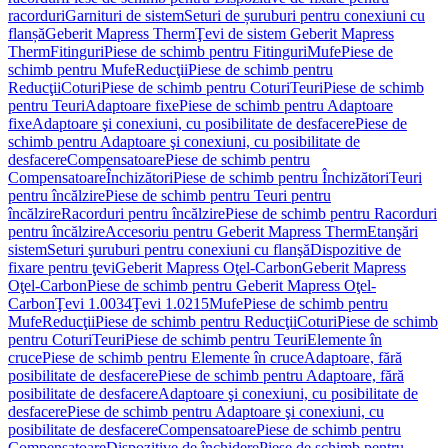
racorduri
Garnituri de sistem
Seturi de șuruburi pentru conexiuni cu
flanșă
Geberit Mapress Therm
Ţevi de sistem Geberit Mapress
Therm
Fitinguri
Piese de schimb pentru Fitinguri
Mufe
Piese de
schimb pentru Mufe
Reducţii
Piese de schimb pentru
Reducţii
Coturi
Piese de schimb pentru Coturi
Teuri
Piese de schimb
pentru Teuri
Adaptoare fixe
Piese de schimb pentru Adaptoare
fixe
Adaptoare şi conexiuni, cu posibilitate de desfacere
Piese de
schimb pentru Adaptoare şi conexiuni, cu posibilitate de
desfacere
Compensatoare
Piese de schimb pentru
Compensatoare
Închizători
Piese de schimb pentru Închizători
Teuri
pentru încălzire
Piese de schimb pentru Teuri pentru
încălzire
Racorduri pentru încălzire
Piese de schimb pentru Racorduri
pentru încălzire
Accesoriu pentru Geberit Mapress Therm
Etanşări
sistem
Seturi şuruburi pentru conexiuni cu flanşă
Dispozitive de
fixare pentru ţevi
Geberit Mapress Oţel-Carbon
Geberit Mapress
Oţel-Carbon
Piese de schimb pentru Geberit Mapress Oţel-
Carbon
Ţevi 1.0034
Ţevi 1.0215
Mufe
Piese de schimb pentru
Mufe
Reducţii
Piese de schimb pentru Reducţii
Coturi
Piese de schimb
pentru Coturi
Teuri
Piese de schimb pentru Teuri
Elemente în
cruce
Piese de schimb pentru Elemente în cruce
Adaptoare, fără
posibilitate de desfacere
Piese de schimb pentru Adaptoare, fără
posibilitate de desfacere
Adaptoare şi conexiuni, cu posibilitate de
desfacere
Piese de schimb pentru Adaptoare şi conexiuni, cu
posibilitate de desfacere
Compensatoare
Piese de schimb pentru
Compensatoare
Dispozitive de închidere
Piese de schimb pentru