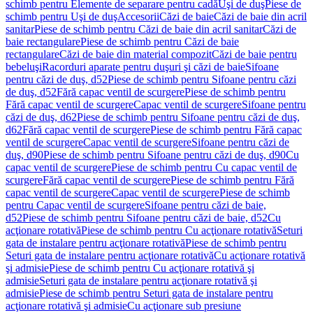
schimb pentru Elemente de separare pentru cadă
Uşi de duş
Piese de
schimb pentru Uşi de duş
Accesorii
Căzi de baie
Căzi de baie din acril
sanitar
Piese de schimb pentru Căzi de baie din acril sanitar
Căzi de
baie rectangulare
Piese de schimb pentru Căzi de baie
rectangulare
Căzi de baie din material compozit
Căzi de baie pentru
bebeluşi
Racorduri aparate pentru duşuri şi căzi de baie
Sifoane
pentru căzi de duş, d52
Piese de schimb pentru Sifoane pentru căzi
de duş, d52
Fără capac ventil de scurgere
Piese de schimb pentru
Fără capac ventil de scurgere
Capac ventil de scurgere
Sifoane pentru
căzi de duş, d62
Piese de schimb pentru Sifoane pentru căzi de duş,
d62
Fără capac ventil de scurgere
Piese de schimb pentru Fără capac
ventil de scurgere
Capac ventil de scurgere
Sifoane pentru căzi de
duş, d90
Piese de schimb pentru Sifoane pentru căzi de duş, d90
Cu
capac ventil de scurgere
Piese de schimb pentru Cu capac ventil de
scurgere
Fără capac ventil de scurgere
Piese de schimb pentru Fără
capac ventil de scurgere
Capac ventil de scurgere
Piese de schimb
pentru Capac ventil de scurgere
Sifoane pentru căzi de baie,
d52
Piese de schimb pentru Sifoane pentru căzi de baie, d52
Cu
acţionare rotativă
Piese de schimb pentru Cu acţionare rotativă
Seturi
gata de instalare pentru acţionare rotativă
Piese de schimb pentru
Seturi gata de instalare pentru acţionare rotativă
Cu acţionare rotativă
şi admisie
Piese de schimb pentru Cu acţionare rotativă şi
admisie
Seturi gata de instalare pentru acţionare rotativă şi
admisie
Piese de schimb pentru Seturi gata de instalare pentru
acţionare rotativă şi admisie
Cu acţionare sub presiune