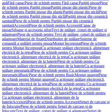
apă
Fără capac
Piese de schimb pentru Fără capac
Partiţii pisoar
Piese
de schimb pentru Partiţii pisoar
Partiţii pisoar din plastic
Piese de
schimb pentru Partiţii pisoar din plastic
Partiţii pisoar din sticlă
Piese
de schimb pentru Partiţii pisoar din sticlă
Partiţii pisoar din ceramică
sanitară
Piese de schimb pentru Partiţii pisoar din ceramică
sanitară
Accesorii
Piese de schimb pentru Accesorii
Capac de
pisoar
Sifoane şi accesoriu sifon
Ţevi de spălare, coturi de spălare şi
adaptoare
Piese de schimb pentru Ţevi de spălare, coturi de spălare şi
adaptoare
Material de fixare
Distribuitor de spălare
Sisteme de
comandă a spălării pentru pisoar
Montaj încorporat
Piese de schimb
pentru Montaj încorporat
Cu acţionare spălare electronică, alimentare
electrică de la reţea
Piese de schimb pentru Cu acţionare spălare
electronică, alimentare electrică de la reţea
Cu acţionare spălare
electronică, alimentare de la baterie
Piese de schimb pentru Cu
acţionare spălare electronică, alimentare de la baterie
Cu acţionare
spălare pneumatică
Piese de schimb pentru Cu acţionare spălare
pneumatică
Basic
Piese de schimb pentru Basic
Montaj aparent
Piese
de schimb pentru Montaj aparent
Cu acţionare spălare electronică,
alimentare electrică de la reţea
Piese de schimb pentru Cu acţionare
spălare electronică, alimentare electrică de la reţea
Cu acţionare
spălare electronică, alimentare de la baterie
Piese de schimb pentru
Cu acţionare spălare electronică, alimentare de la
baterie
Accesorii
Piese de schimb pentru Accesorii
Seturi de carcase şi
de înlocuire
Piese de schimb pentru Seturi de carcase şi de
înlocuire
Ţevi de spălare, coturi de spălare şi adaptoare
Seturi de