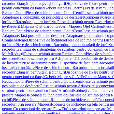
racorduri
Etanşări pentru ţevi şi fitinguri
Dispozitive de fixare pentru ţe
pentru conexiuni cu flanșă
Geberit Mapress Therm
Ţevi de sistem Geb
Reducţii
Coturi
Piese de schimb pentru Coturi
Teuri
Piese de schimb pen
Adaptoare şi conexiuni, cu posibilitate de desfacere
Compensatoare
Pi
încălzire
Racorduri pentru încălzire
Piese de schimb pentru Racorduri p
ţevi
Geberit Mapress Oţel-Carbon
Geberit Mapress Oţel-Carbon
Piese 
Reducţii
Coturi
Piese de schimb pentru Coturi
Teuri
Piese de schimb pen
Adaptoare, fără posibilitate de desfacere
Adaptoare şi conexiuni, cu pos
Compensatoare
Dispozitive de închidere
Piese de schimb pentru Dispoz
încălzire
Piese de schimb pentru Racorduri pentru instalaţii de încălzir
racorduri
Garnituri de sistem
Seturi de șuruburi pentru conexiuni cu fla
Mufe
Reducţii
Piese de schimb pentru Reducţii
Coturi
Piese de schimb p
desfacere
Piese de schimb pentru Adaptoare, fără posibilitate de desfa
de închidere
Piese de schimb pentru Dispozitive de închidere
Racordur
instalaţii de încălzire
Piese de schimb pentru Racorduri pentru instalaţii
racorduri
Etanşări pentru ţevi şi fitinguri
Dispozitive de fixare pentru ţe
pentru conexiuni cu flanșă
Geberit Mapress CuNiFe
Geberit Mapress
Reducţii
Coturi
Piese de schimb pentru Coturi
Teuri
Piese de schimb pen
posibilitate de desfacere
Piese de schimb pentru Adaptoare şi conexiuni,
șuruburi pentru conexiuni cu flanșă
Armături
Robineți cu închidere ver
presare Mapress
Robineți cu închidere oblică
Piese de schimb pentru Ro
cu bilă
Piese de schimb pentru Robinete de închidere cu bilă
Cu conexi
racorduri prin presare Mapress
Robinete de închidere cu bilă pentru mo
pentru Cu conexiuni de presare FlowFit
Cu racorduri prin presare Map
radiantă
Ţevi
Material de pozare
Plăci cu nuturi
Benzi perimetrale
Benzi 