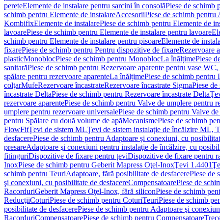
perete
Elemente de instalare pentru sarcini în consolă
Piese de schimb p
schimb pentru Elemente de instalare
Accesorii
Piese de schimb pentru 
Kombifix
Elemente de instalare
Piese de schimb pentru Elemente de ins
lavoare
Piese de schimb pentru Elemente de instalare pentru lavoare
El
schimb pentru Elemente de instalare pentru pisoare
Elemente de instala
fixare
Piese de schimb pentru Pentru dispozitive de fixare
Rezervoare a
plastic
Monobloc
Piese de schimb pentru Monobloc
La înălțime
Piese d
sanitară
Piese de schimb pentru Rezervoare aparente pentru vase WC, 
spălare pentru rezervoare aparente
La înălțime
Piese de schimb pentru 
colţar
Mufe
Rezervoare încastrate
Rezervoare încastrate Sigma
Piese de
încastrate Delta
Piese de schimb pentru Rezervoare încastrate Delta
Ţev
rezervoare aparente
Piese de schimb pentru Valve de umplere pentru r
umplere pentru rezervoare universale
Piese de schimb pentru Valve de
pentru Spălare cu două volume de apă
Mecanisme
Piese de schimb pe
FlowFit
Ţevi de sistem ML
Ţevi de sistem instalaţie de încălzire ML,
desfacere
Piese de schimb pentru Adaptoare şi conexiuni, cu posibilita
presare
Adaptoare şi conexiuni pentru instalaţie de încălzire, cu posibil
fitinguri
Dispozitive de fixare pentru țevi
Dispozitive de fixare pentru r
Inox
Piese de schimb pentru Geberit Mapress Oţel-Inox
Ţevi 1.4401
Ţe
schimb pentru Teuri
Adaptoare, fără posibilitate de desfacere
Piese de 
şi conexiuni, cu posibilitate de desfacere
Compensatoare
Piese de sch
Racorduri
Geberit Mapress Oţel-Inox, fără silicon
Piese de schimb pent
Reducţii
Coturi
Piese de schimb pentru Coturi
Teuri
Piese de schimb pen
posibilitate de desfacere
Piese de schimb pentru Adaptoare şi conexiuni,
Racorduri
Compensatoare
Piese de schimb pentru Compensatoare
Trece