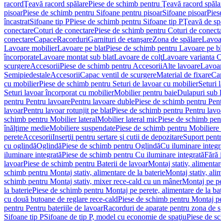
racord
Ţeavă racord spălare
Piese de schimb pentru Ţeavă racord spăla
pisoar
Piese de schimb pentru Sifoane pentru pisoar
Sifoane pisoar
Pies
încastrat
Sifoane tip P
Piese de schimb pentru Sifoane tip P
Ţeavă de spă
conectare
Coturi de conectare
Piese de schimb pentru Coturi de conect
conectare
Capace
Racorduri
Garnituri de etanşare
Zona de spălare
Lavoa
Lavoare mobilier
Lavoare pe blat
Piese de schimb pentru Lavoare pe bl
încorporate
Lavoare montat sub blat
Lavoare de colţ
Lavoare varianta 
scurgere
Accesorii
Piese de schimb pentru Accesorii
Alte lavoare
Lavoar
Semipiedestale
Accesorii
Capac ventil de scurgere
Material de fixare
Cap
cu mobilier
Piese de schimb pentru Seturi de lavoar cu mobilier
Seturi 
Seturi lavoar încorporat cu mobilier
Mobilier pentru baie
Dulapuri sub 
pentru Pentru lavoare
Pentru lavoare duble
Piese de schimb pentru Pen
lavoar
Pentru lavoar rotunjit pe blat
Piese de schimb pentru Pentru lavoa
schimb pentru Mobilier lateral
Mobilier lateral mic
Piese de schimb pent
înălţime medie
Mobiliere suspendate
Piese de schimb pentru Mobiliere
perete
Accesorii
Inserţii pentru sertare şi cutii de depozitare
Suport pentr
cu oglindă
Oglindă
Piese de schimb pentru Oglindă
Cu iluminare integr
iluminare integrată
Piese de schimb pentru Cu iluminare integrată
Fără 
lavoar
Piese de schimb pentru Baterii de lavoar
Montaj stativ, alimentare
schimb pentru Montaj stativ, alimentare de la baterie
Montaj stativ, ali
schimb pentru Montaj stativ, mixer rece-cald cu un mâner
Montaj pe per
la baterie
Piese de schimb pentru Montaj pe perete, alimentare de la bat
cu două butoane de reglare rece-cald
Piese de schimb pentru Montaj pe
pentru Pentru bateriile de lavoar
Racorduri de aparate pentru zona de sp
Sifoane tip P
Sifoane de tip P, model cu economie de spaţiu
Piese de s