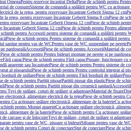
strat Omega
Pentru rezervor încastrat Delta
Piese de schimb pentru Pentru
erial de consum
Sisteme de comandă a spălării pentru WC cu acţionare 
lectrică de la reţea, pentru rezervoare încastrate Geberit Sigma 12 cm
Pi
 de la reţea, pentru rezervoare încastrate Geberit Sigma 8 cm
Piese de sch
, pentru rezervoare încastrate Geberit Omega 12 cm
Piese de schimb pentru
are încastrate Geberit Sigma 12 cm
Piese de schimb pentru Pentru alimenta
 schimb pentru Accesorii pentru sisteme de comandă a spălării pentru
nică
Piese de schimb pentru Pentru sisteme de comandă a spălării pentru
ul sanitar pentru vas de WC
Pentru vase de WC suspendate pe perete
Pi
 pe pardoseală
Accesorii
Piese de schimb pentru Accesorii
Material de c
ă
Piese de schimb pentru Pentru bideuri montate pe perete şi pe pardosea
re
Fără capac
Piese de schimb pentru Fără capac
Pisoare, funcţionare cu 
ndă aparente sau încastrate
Piese de schimb pentru Pentru sisteme de co
egrat al pisoarului
Piese de schimb pentru Pentru controlul integrat al pis
 bordură de spălare
Piese de schimb pentru Fără bordură de spălare
Piso
se de schimb pentru Partiţii pisoar
Partiţii pisoar din plastic
Piese de schim
ară
Piese de schimb pentru Partiţii pisoar din ceramică sanitară
Accesorii
tru Ţevi de spălare, coturi de spălare şi adaptoare
Material de fixare
Dist
re electronică, alimentare electrică de la reţea
Piese de schimb pentru Cu 
entru Cu acţionare spălare electronică, alimentare de la baterie
Cu acţio
 schimb pentru Montaj aparent
Cu acţionare spălare electronică, alimenta
nică, alimentare de la baterie
Piese de schimb pentru Cu acţionare spălare
 de carcase şi de înlocuire
Ţevi de spălare, coturi de spălare şi adaptoar
parate pentru vase de WC, pisoare şi bideuri
Sifoane pentru vase de WC
ese de schimb pentru Coturi de conectare
Ştuţ de conectare
Piese de schi