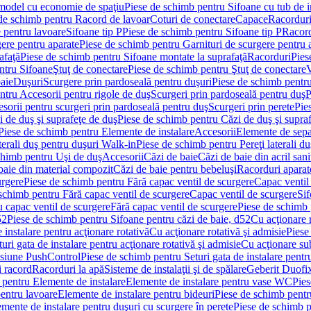
 model cu economie de spaţiu
Piese de schimb pentru Sifoane cu tub de 
de schimb pentru Racord de lavoar
Coturi de conectare
Capace
Racordur
 pentru lavoare
Sifoane tip P
Piese de schimb pentru Sifoane tip P
Racord
gere pentru aparate
Piese de schimb pentru Garnituri de scurgere pentru 
afaţă
Piese de schimb pentru Sifoane montate la suprafaţă
Racorduri
Pies
ntru Sifoane
Ştuţ de conectare
Piese de schimb pentru Ştuţ de conectare
V
baie
Duşuri
Scurgere prin pardoseală pentru duşuri
Piese de schimb pentru
ntru Accesorii pentru rigole de duş
Scurgeri prin pardoseală pentru duş
P
sorii pentru scurgeri prin pardoseală pentru duş
Scurgeri prin perete
Pie
i de duş şi suprafeţe de duş
Piese de schimb pentru Căzi de duş şi supra
Piese de schimb pentru Elemente de instalare
Accesorii
Elemente de sepa
aterali duş pentru duşuri Walk-in
Piese de schimb pentru Pereţi laterali d
chimb pentru Uşi de duş
Accesorii
Căzi de baie
Căzi de baie din acril sani
baie din material compozit
Căzi de baie pentru bebeluşi
Racorduri aparate
urgere
Piese de schimb pentru Fără capac ventil de scurgere
Capac ventil
schimb pentru Fără capac ventil de scurgere
Capac ventil de scurgere
Sif
 capac ventil de scurgere
Fără capac ventil de scurgere
Piese de schimb 
52
Piese de schimb pentru Sifoane pentru căzi de baie, d52
Cu acţionare 
 instalare pentru acţionare rotativă
Cu acţionare rotativă şi admisie
Piese
ri gata de instalare pentru acţionare rotativă şi admisie
Cu acţionare su
resiune PushControl
Piese de schimb pentru Seturi gata de instalare pent
i racord
Racorduri la apă
Sisteme de instalaţii şi de spălare
Geberit Duofi
 pentru Elemente de instalare
Elemente de instalare pentru vase WC
Pies
entru lavoare
Elemente de instalare pentru bideuri
Piese de schimb pentr
mente de instalare pentru duşuri cu scurgere în perete
Piese de schimb p