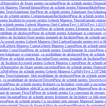
vi
Dispozitive de fixare pentru racorduri
Piese de schimb pentru Dispoziti
erit Mapress Therm
Fitinguri
Piese de schimb pentru Fitinguri
Mufe
Piese
tru Teuri
Adaptoare fixe
Piese de schimb pentru Adaptoare fixe
Adaptoar
ese de schimb pentru Compensatoare
Închizători
Piese de schimb pentru Î
entru încălzire
Accesoriu pentru Geberit Mapress Therm
Etanşări sistem
de schimb pentru Geberit Mapress Oţel-Carbon
Ţevi 1.0034
Ţevi 1.0215
tru Teuri
Elemente în cruce
Piese de schimb pentru Elemente în cruce
Ad
ibilitate de desfacere
Piese de schimb pentru Adaptoare şi conexiuni, cu
itive de închidere
Teuri pentru instalaţii de încălzire
Piese de schimb pent
e
Accesorii pentru Geberit Mapress Oţel-Carbon
Etanşări pentru ţevi şi fi
nșă
Geberit Mapress Cupru
Geberit Mapress Cupru
Piese de schimb pen
entru Coturi
Teuri
Piese de schimb pentru Teuri
Elemente în cruce
Piese 
cere
Adaptoare şi conexiuni, cu posibilitate de desfacere
Piese de schimb 
i
Piese de schimb pentru Racorduri
Teuri pentru instalaţii de încălzire
Pies
 de încălzire
Accesorii pentru Geberit Mapress Cupru
Piese de schimb p
vi
Dispozitive de fixare pentru racorduri
Piese de schimb pentru Dispoziti
 CuNiFe
Piese de schimb pentru Geberit Mapress CuNiFe
Ţevi 2.1972
Mu
tru Teuri
Adaptoare, fără posibilitate de desfacere
Piese de schimb pentru
 cu posibilitate de desfacere
Treceri
Piese de schimb pentru Treceri
Acce
ticală
Piese de schimb pentru Robineți cu închidere verticală
Cu racordur
bineți cu închidere oblică
Cu racorduri prin presare Mapress
Piese de s
uni de presare FlowFit
Piese de schimb pentru Cu conexiuni de presare
ntaj încastrat
Piese de schimb pentru Robinete de închidere cu bilă pent
ress
Piese de schimb pentru Cu racorduri prin presare Mapress
Clapete 
autocolante
Clipsuri de fixare
Aditivi de pardoseală
Rosturi de extindere