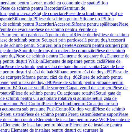
imersiune pentru lavoar, model cu economie de spaţiu
Sifon
i
Piese de schimb pentru Racorduri
Garnituri de
uri pentru lavoare
Ştuţ de conectare
Piese de schimb pentru Ştuţ de
aparate
Sifoane tip P
Piese de schimb pentru Sifoane tip P
Sifon
e de schimb pentru Racorduri
Accesorii
Sifoane pentru spălătoare
Piese
entile de evacuare
Piese de schimb pentru Ventile de
 Scurgere prin pardoseală pentru duşuri
Rigole de duş
Piese de schimb
iese de schimb pentru Scurgeri prin pardoseală pentru duş
Accesorii
se de schimb pentru Scurgeri prin perete
Accesorii pentru scurgeri prin
feţe de duş
Suprafeţe de duş din materiale compozite
Piese de schimb
rare duş
Piese de schimb pentru Elemente de separare duş
Elemente de
uş pentru duşuri Walk-in
Elemente de separare pentru cadă
Piese de
tar
Piese de schimb pentru Căzi de baie din acril sanitar
Căzi de baie
 pentru duşuri şi căzi de baie
Sifoane pentru căzi de duş, d52
Piese de
 de scurgere
Sifoane pentru căzi de duş, d62
Piese de schimb pentru
oane pentru căzi de duş, d90
Piese de schimb pentru Sifoane pentru
pentru Fără capac ventil de scurgere
Capac ventil de scurgere
Piese de
rotativă
Piese de schimb pentru Cu acţionare rotativă
Seturi gata de
 de schimb pentru Cu acţionare rotativă şi admisie
Seturi gata de
b presiune PushControl
Piese de schimb pentru Cu acţionare sub
ru acţionarea sub presiune PushControl
Cu dop ventil
Piese de schimb
x
Pereţi sistem
Piese de schimb pentru Pereţi sistem
Sisteme suport
Piese
e de schimb pentru Elemente de instalare pentru vase WC
Elemente de
u Elemente de instalare pentru bideuri
Elemente de instalare pentru
entru Elemente de instalare pentru duşuri cu scurgere în