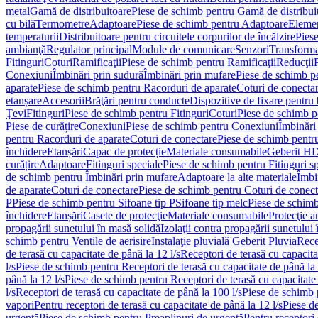
metal
Gamă de distribuitoare
Piese de schimb pentru Gamă de distribui
cu bilă
Termometre
Adaptoare
Piese de schimb pentru Adaptoare
Elemen
temperaturii
Distribuitoare pentru circuitele corpurilor de încălzire
Piese
ambianţă
Regulator principal
Module de comunicare
Senzori
Transforma
Fitinguri
Coturi
Ramificaţii
Piese de schimb pentru Ramificaţii
Reducţii
Conexiuni
Îmbinări prin sudură
Îmbinări prin mufare
Piese de schimb p
aparate
Piese de schimb pentru Racorduri de aparate
Coturi de conecta
etanșare
Accesorii
Brăţări pentru conducte
Dispozitive de fixare pentru 
Ţevi
Fitinguri
Piese de schimb pentru Fitinguri
Coturi
Piese de schimb p
Piese de curățire
Conexiuni
Piese de schimb pentru Conexiuni
Îmbinări
pentru Racorduri de aparate
Coturi de conectare
Piese de schimb pentr
închidere
Etanșări
Capac de protecție
Materiale consumabile
Geberit H
curățire
Adaptoare
Fitinguri speciale
Piese de schimb pentru Fitinguri s
de schimb pentru Îmbinări prin mufare
Adaptoare la alte materiale
Îmbin
de aparate
Coturi de conectare
Piese de schimb pentru Coturi de conect
P
Piese de schimb pentru Sifoane tip P
Sifoane tip melc
Piese de schimb
închidere
Etanșări
Casete de protecţie
Materiale consumabile
Protecţie a
propagării sunetului în masă solidă
Izolaţii contra propagării sunetului 
schimb pentru Ventile de aerisire
Instalaţie pluvială Geberit Pluvia
Rece
de terasă cu capacitate de până la 12 l/s
Receptori de terasă cu capacita
l/s
Piese de schimb pentru Receptori de terasă cu capacitate de până la 
până la 12 l/s
Piese de schimb pentru Receptori de terasă cu capacitate 
l/s
Receptori de terasă cu capacitate de până la 100 l/s
Piese de schimb p
vapori
Pentru receptori de terasă cu capacitate de până la 12 l/s
Piese de
urgenţă
Piese de schimb pentru Preaplinuri de urgenţă
Pentru receptori 