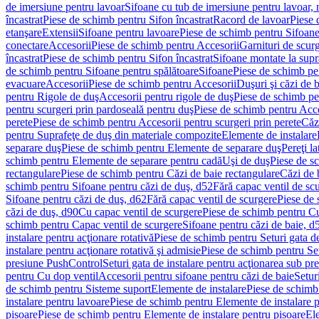
de imersiune pentru lavoar
Sifoane cu tub de imersiune pentru lavoar,
încastrat
Piese de schimb pentru Sifon încastrat
Racord de lavoar
Piese 
etanşare
Extensii
Sifoane pentru lavoare
Piese de schimb pentru Sifoane
conectare
Accesorii
Piese de schimb pentru Accesorii
Garnituri de scur
încastrat
Piese de schimb pentru Sifon încastrat
Sifoane montate la supr
de schimb pentru Sifoane pentru spălătoare
Sifoane
Piese de schimb pe
evacuare
Accesorii
Piese de schimb pentru Accesorii
Duşuri şi căzi de 
pentru Rigole de duş
Accesorii pentru rigole de duş
Piese de schimb pe
pentru scurgeri prin pardoseală pentru duş
Piese de schimb pentru Acce
perete
Piese de schimb pentru Accesorii pentru scurgeri prin perete
Căz
pentru Suprafeţe de duş din materiale compozite
Elemente de instalare
separare duş
Piese de schimb pentru Elemente de separare duş
Pereţi l
schimb pentru Elemente de separare pentru cadă
Uşi de duş
Piese de s
rectangulare
Piese de schimb pentru Căzi de baie rectangulare
Căzi de 
schimb pentru Sifoane pentru căzi de duş, d52
Fără capac ventil de sc
Sifoane pentru căzi de duş, d62
Fără capac ventil de scurgere
Piese de 
căzi de duş, d90
Cu capac ventil de scurgere
Piese de schimb pentru Cu
schimb pentru Capac ventil de scurgere
Sifoane pentru căzi de baie, d
instalare pentru acţionare rotativă
Piese de schimb pentru Seturi gata de
instalare pentru acţionare rotativă şi admisie
Piese de schimb pentru Setu
presiune PushControl
Seturi gata de instalare pentru acţionarea sub p
pentru Cu dop ventil
Accesorii pentru sifoane pentru căzi de baie
Setur
de schimb pentru Sisteme suport
Elemente de instalare
Piese de schimb
instalare pentru lavoare
Piese de schimb pentru Elemente de instalare p
pisoare
Piese de schimb pentru Elemente de instalare pentru pisoare
Ele