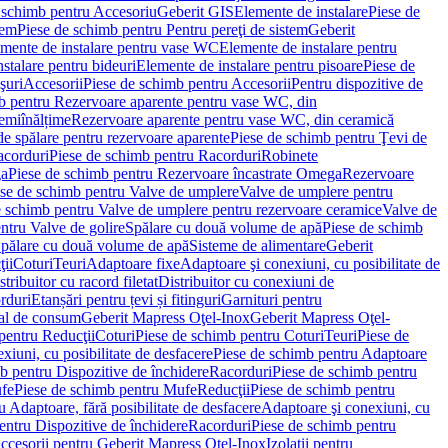
 schimb pentru Accesoriu
Geberit GIS
Elemente de instalare
Piese de
tem
Piese de schimb pentru Pentru pereţi de sistem
Geberit
emente de instalare pentru vase WC
Elemente de instalare pentru
stalare pentru bideuri
Elemente de instalare pentru pisoare
Piese de
şuri
Accesorii
Piese de schimb pentru Accesorii
Pentru dispozitive de
b pentru Rezervoare aparente pentru vase WC, din
emiînălțime
Rezervoare aparente pentru vase WC, din ceramică
de spălare pentru rezervoare aparente
Piese de schimb pentru Ţevi de
corduri
Piese de schimb pentru Racorduri
Robinete
ga
Piese de schimb pentru Rezervoare încastrate Omega
Rezervoare
se de schimb pentru Valve de umplere
Valve de umplere pentru
e schimb pentru Valve de umplere pentru rezervoare ceramice
Valve de
ntru Valve de golire
Spălare cu două volume de apă
Piese de schimb
Spălare cu două volume de apă
Sisteme de alimentare
Geberit
ii
Coturi
Teuri
Adaptoare fixe
Adaptoare şi conexiuni, cu posibilitate de
stribuitor cu racord filetat
Distribuitor cu conexiuni de
orduri
Etanșări pentru țevi și fitinguri
Garnituri pentru
al de consum
Geberit Mapress Oţel-Inox
Geberit Mapress Oţel-
pentru Reducţii
Coturi
Piese de schimb pentru Coturi
Teuri
Piese de
xiuni, cu posibilitate de desfacere
Piese de schimb pentru Adaptoare
b pentru Dispozitive de închidere
Racorduri
Piese de schimb pentru
fe
Piese de schimb pentru Mufe
Reducţii
Piese de schimb pentru
 Adaptoare, fără posibilitate de desfacere
Adaptoare şi conexiuni, cu
entru Dispozitive de închidere
Racorduri
Piese de schimb pentru
ccesorii pentru Geberit Mapress Oţel-Inox
Izolaţii pentru