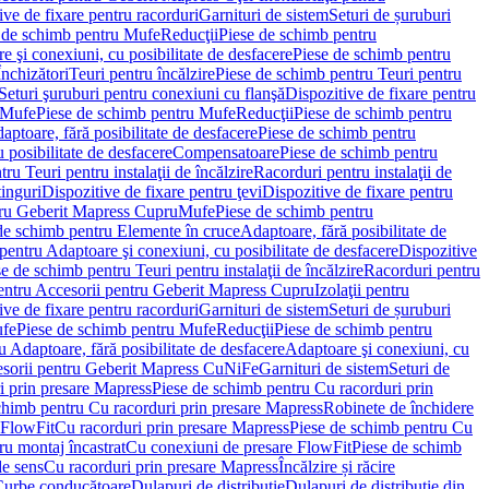
ve de fixare pentru racorduri
Garnituri de sistem
Seturi de șuruburi
 de schimb pentru Mufe
Reducţii
Piese de schimb pentru
e şi conexiuni, cu posibilitate de desfacere
Piese de schimb pentru
nchizători
Teuri pentru încălzire
Piese de schimb pentru Teuri pentru
Seturi şuruburi pentru conexiuni cu flanşă
Dispozitive de fixare pentru
Mufe
Piese de schimb pentru Mufe
Reducţii
Piese de schimb pentru
aptoare, fără posibilitate de desfacere
Piese de schimb pentru
 posibilitate de desfacere
Compensatoare
Piese de schimb pentru
ru Teuri pentru instalaţii de încălzire
Racorduri pentru instalaţii de
tinguri
Dispozitive de fixare pentru ţevi
Dispozitive de fixare pentru
tru Geberit Mapress Cupru
Mufe
Piese de schimb pentru
de schimb pentru Elemente în cruce
Adaptoare, fără posibilitate de
pentru Adaptoare şi conexiuni, cu posibilitate de desfacere
Dispozitive
e de schimb pentru Teuri pentru instalaţii de încălzire
Racorduri pentru
entru Accesorii pentru Geberit Mapress Cupru
Izolaţii pentru
ve de fixare pentru racorduri
Garnituri de sistem
Seturi de șuruburi
fe
Piese de schimb pentru Mufe
Reducţii
Piese de schimb pentru
 Adaptoare, fără posibilitate de desfacere
Adaptoare şi conexiuni, cu
sorii pentru Geberit Mapress CuNiFe
Garnituri de sistem
Seturi de
i prin presare Mapress
Piese de schimb pentru Cu racorduri prin
chimb pentru Cu racorduri prin presare Mapress
Robinete de închidere
 FlowFit
Cu racorduri prin presare Mapress
Piese de schimb pentru Cu
ru montaj încastrat
Cu conexiuni de presare FlowFit
Piese de schimb
de sens
Cu racorduri prin presare Mapress
Încălzire și răcire
Curbe conducătoare
Dulapuri de distribuţie
Dulapuri de distribuţie din