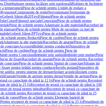
u Distribuitoare pentru încălzire prin pardoseală
Robinet de închidere
e a temperaturii
Piese de schimb pentru Unităţi de reglare a
e
Bypassuri
Componente de reglaj
Servomotoare
Termostate de
or
Geberit Silent-db20
Ţevi
Fitinguri
Piese de schimb pentru
rTube
Coturi
Fitinguri speciale
Conexiuni
Piese de schimb pentru
teriale
Piese de schimb pentru Adaptoare la alte materiale
Racorduri de
de etanșare
Piese de schimb pentru Mufe de racordare cu inel de
umabile
Geberit Silent-PP
Ţevi
Piese de schimb pentru
 de schimb pentru Reducţii
Piese de curățire
Piese de schimb pentru
ară
Adaptoare la alte materiale
Racorduri de aparate
Piese de schimb
 de conectare
Accesorii
Brățări pentru conducte
Dispozitive de
cţii
Piese de curățire
Piese de schimb pentru Piese de
chimb pentru Conexiuni
Îmbinări prin sudură
Îmbinări prin mufare
Piese
Bucşe de fixare
Racorduri de aparate
Piese de schimb pentru Racorduri
 de conectare
Piese de schimb pentru Ştuţuri de conectare
Sifoane tip
 fixare pentru brăţări pentru conducte
Înveliş portant
Dispozitive de
ţie antifoc pentru sisteme de drenare
Izolare acustică
Izolaţii contra
lii
Etanşări
Ventile de aerisire pentru drenaj
Ventile de aerisire
Piese de
erasă cu capacitate de până la 12 l/s
Piese de schimb pentru Receptori
ate de până la 25 l/s
Receptori de terasă cu capacitate de până la 100
tori de terasă pentru jgheaburi
Receptori de terasă cu capacitate de
 de schimb pentru Receptori de terasă cu capacitate de până la 25
eră de vapori
Piese de schimb pentru Elemente barieră de
s
Pentru receptori de terasă cu capacitate de până la 25 l/s
Preaplinuri de
ceptori de terasă cu capacitate de până la 12 l/s
Pentru receptori de