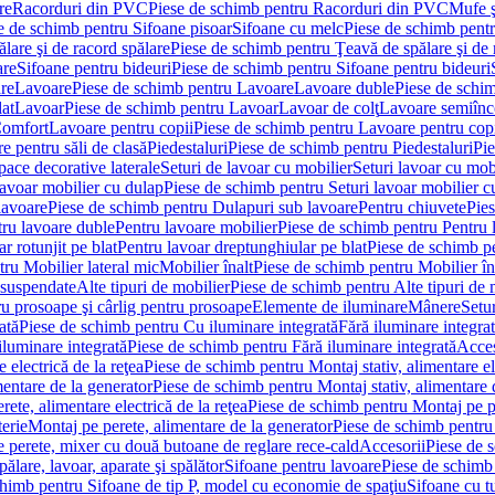
re
Racorduri din PVC
Piese de schimb pentru Racorduri din PVC
Mufe ş
e de schimb pentru Sifoane pisoar
Sifoane cu melc
Piese de schimb pent
lare şi de racord spălare
Piese de schimb pentru Ţeavă de spălare şi de 
are
Sifoane pentru bideuri
Piese de schimb pentru Sifoane pentru bideuri
re
Lavoare
Piese de schimb pentru Lavoare
Lavoare duble
Piese de schi
at
Lavoar
Piese de schimb pentru Lavoar
Lavoar de colţ
Lavoare semiînc
Comfort
Lavoare pentru copii
Piese de schimb pentru Lavoare pentru cop
e pentru săli de clasă
Piedestaluri
Piese de schimb pentru Piedestaluri
Pie
ace decorative laterale
Seturi de lavoar cu mobilier
Seturi lavoar cu mob
lavoar mobilier cu dulap
Piese de schimb pentru Seturi lavoar mobilier c
lavoare
Piese de schimb pentru Dulapuri sub lavoare
Pentru chiuvete
Pies
tru lavoare duble
Pentru lavoare mobilier
Piese de schimb pentru Pentru 
r rotunjit pe blat
Pentru lavoar dreptunghiular pe blat
Piese de schimb pe
ru Mobilier lateral mic
Mobilier înalt
Piese de schimb pentru Mobilier în
 suspendate
Alte tipuri de mobilier
Piese de schimb pentru Alte tipuri de 
u prosoape şi cârlig pentru prosoape
Elemente de iluminare
Mânere
Setur
ată
Piese de schimb pentru Cu iluminare integrată
Fără iluminare integra
iluminare integrată
Piese de schimb pentru Fără iluminare integrată
Acces
 electrică de la reţea
Piese de schimb pentru Montaj stativ, alimentare ele
mentare de la generator
Piese de schimb pentru Montaj stativ, alimentare 
ete, alimentare electrică de la reţea
Piese de schimb pentru Montaj pe per
erie
Montaj pe perete, alimentare de la generator
Piese de schimb pentru 
 perete, mixer cu două butoane de reglare rece-cald
Accesorii
Piese de 
ălare, lavoar, aparate şi spălător
Sifoane pentru lavoare
Piese de schimb
chimb pentru Sifoane de tip P, model cu economie de spaţiu
Sifoane cu t