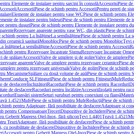
entru Elemente de instalare pentru sarcini în consolă
Accesoriu
Piese de
Accesorii
Accesorii
Piese de schimb pentru Accesorii
Pentru pereţi de sis
talare
Elemente de instalare pentru vase WC
Piese de schimb pentru El
emente de instalare pentru bideuri
Piese de schimb pentru Elemente de in
re pentru duşuri
Piese de schimb pentru Elemente de instalare pentru du
parente
Rezervoare aparente pentru vase WC, din plastic
Piese de schim
e schimb pentru La înălțime
La semiînălțime
Piese de schimb pentru La s
din ceramică sanitară
Monobloc
Piese de schimb pentru Monobloc
Ţevi 
La înălțime
La semiînălțime
Accesorii
Piese de schimb pentru Accesorii
Ra
 schimb pentru Rezervoare încastrate Sigma
Rezervoare încastrate Ome
i de spălare
Accesorii
Valve de umplere şi de golire
Valve de umplere
Pie
ezervoare aparente
Valve de umplere pentru rezervoare ceramice
Piese d
 umplere pentru rezervoare universale
Valve de golire
Piese de schimb pe
ntru Mecanisme
Spălare cu două volume de apă
Piese de schimb pentru 
 Therm
Conducte SL
Fitinguri
Piese de schimb pentru Fitinguri
Mufe
Reducţ
te de desfacere
Închizători
Racorduri
Piese de schimb pentru Racorduri
Di
itate de desfacere
Racorduri pentru încălzire
Accesorii
Izolații pentru rac
acorduri
Etanșări sistem
Seturi șuruburi pentru conexiuni cu flanșă
Materi
avă 1.4521
Mufe
Piese de schimb pentru Mufe
Reducţii
Piese de schimb 
schimb pentru Adaptoare, fără posibilitate de desfacere
Adaptoare şi cone
imb pentru Compensatoare
Treceri
Dispozitive de închidere
Piese de schim
ru Geberit Mapress Oţel-Inox, fără silicon
Ţevi 1.4401
Ţeavă 1.4521
Mu
tru Teuri
Adaptoare, fără posibilitate de desfacere
Piese de schimb pentru
 cu posibilitate de desfacere
Dispozitive de închidere
Piese de schimb p
ri
Accesorii pentru Geberit Mapress Oţel-Inox
Piese de schimb pentru A