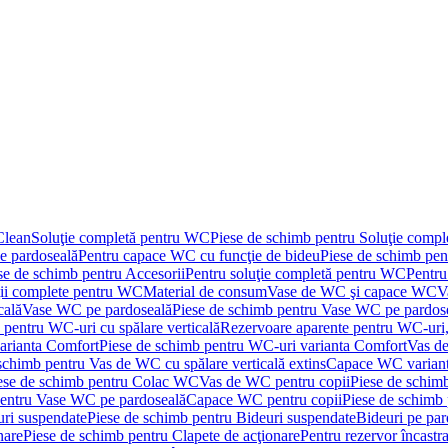
Clean
Soluţie completă pentru WC
Piese de schimb pentru Soluţie comp
e pardoseală
Pentru capace WC cu funcţie de bideu
Piese de schimb pen
se de schimb pentru Accesorii
Pentru soluţie completă pentru WC
Pentru
ţii complete pentru WC
Material de consum
Vase de WC şi capace WC
V
cală
Vase WC pe pardoseală
Piese de schimb pentru Vase WC pe pardos
 pentru WC-uri cu spălare verticală
Rezervoare aparente pentru WC-uri,
arianta Comfort
Piese de schimb pentru WC-uri varianta Comfort
Vas de
schimb pentru Vas de WC cu spălare verticală extins
Capace WC varian
ese de schimb pentru Colac WC
Vas de WC pentru copii
Piese de schim
pentru Vase WC pe pardoseală
Capace WC pentru copii
Piese de schimb
uri suspendate
Piese de schimb pentru Bideuri suspendate
Bideuri pe par
nare
Piese de schimb pentru Clapete de acţionare
Pentru rezervor încastr