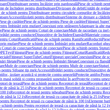
toare
Distribuitoare pentru încălzire prin pardoseală
Piese de schimb pentr
te de închidere pentru distribuitoare
Divizoare de debit
Unităţi de reglar
 de schimb pentru Distribuitoare pentru circuitele corpurilor de încălzir
toare
Accesorii
Izolaţii pentru distribuitoare
Sisteme de drenare a clădiril
Piese de curățire
Piese de schimb pentru Piese de curățire
Fitinguri Supe
entru Îmbinări prin mufare
Conexiuni prin strângere
Adaptoare la alte ma
re
Piese de schimb pentru Coturi de conectare
Mufe de racordare cu inel 
brăţări pentru conducte
Dispozitive de închidere
Etanșări
Materiale cons
entru Coturi
Ramificaţii
Piese de schimb pentru Ramificaţii
Reducţii
Piese
 prin mufare
Piese de schimb pentru Îmbinări prin mufare
Racorduri ghe
u Coturi de conectare
Ştuţuri de conectare
Piese de schimb pentru Ştuţuri
DPE
Ţevi
Fitinguri
Piese de schimb pentru Fitinguri
Coturi
Ramificaţii
Redu
peciale
Fitinguri SuperTube
Coturi
Fitinguri speciale
Conexiuni
Piese de s
ări filetate
Piese de schimb pentru Îmbinări filetate
Conexiuni cu flanşă
are
Mufe de conectare
Piese de schimb pentru Mufe de conectare
Ştuţuri
 pentru Sifoane tip melc
Accesorii
Brăţări pentru conducte
Dispozitive de
ntifoc, izolare acustică şi protecţie contra umezelii
Protecţie antifoc
Protec
în masă solidă şi contra propagării sunetului în aer
Protecţie contra umeze
ptori de terasă
Piese de schimb pentru Receptori de terasă
Receptori de t
te de până la 25 l/s
Piese de schimb pentru Receptori de terasă cu capacit
100 l/s
Receptori de terasă pentru jgheaburi
Piese de schimb pentru Recep
de până la 12 l/s
Receptori de terasă cu capacitate de până la 25 l/s
Piese
entru Receptori de terasă cu capacitate de până la 100 l/s
Elemente bari
 schimb pentru Pentru receptori de terasă cu capacitate de până la 12 l/
de terasă cu capacitate de până la 12 l/s
Piese de schimb pentru Pentru re