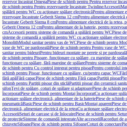
rezervor încastrat Omega
Piese de schimb pentru Pentru rezervor înca
de schimb pentru Pentru rezervoarele încastrate Twinline
Accesorii
Mat
spălării pentru WC cu acţionare spălare electronică
Pentru alimentare e
rezervoare încastrate Geberit Sigma 12 cm
Pentru alimentare electrică
încastrate Geberit Sigma 8 cm
Pentru alimentare electrică de la reţea
Geberit Omega 12 cm
Pentru alimentare de la baterie, pentru rezervo
cm
Accesorii pentru sisteme de comandă a spălării pentru WC
Piese de
sisteme de comandă a spălării pentru WC cu acţionare spălare electro
Monolith
Modul sanitar pentru vas de WC
Piese de schimb pentru Mod
vase de WC pe pardoseală
Piese de schimb pentru Pentru vase de WC
sanitar pentru bideuri
Pentru bideuri montate pe perete şi pe pardoseal
de schimb pentru Pisoare, funcţionare cu spălare, cu margine de spăla
funcţionare cu spălare, fără margine de spălare
Pentru sisteme de coma
de schimb pentru Cu control integrat pentru pisoar
Pentru controlul int
schimb pentru Pisoar, funcţionare cu spălare, cu/pentru capac WC
Fără
fără apă
Fără capac
Piese de schimb pentru Fără capac
Partiţii pisoar
Pie
schimb pentru Partiţii pisoar din sticlă
Partiţii pisoar din ceramică sanit
sifon
Ţevi de spălare, coturi de spălare şi adaptoare
Piese de schimb pen
încorporat
Piese de schimb pentru Montaj încorporat
Cu acţionare spăla
acţionare spălare electronică, alimentare de la baterie
Piese de schimb p
pneumatică
Basic
Piese de schimb pentru Basic
Montaj aparent
Piese de
electronică, alimentare electrică de la reţea
Cu acţionare spălare electro
Accesorii
Seturi de carcase şi de înlocuire
Piese de schimb pentru Seturi
de protecţie
Sisteme de comandă integrate
Alte accesorii
Racorduri de a
chiuvete
Sifoane
Piese de schimb pentru Sifoane
Coturi de conectare
Pi