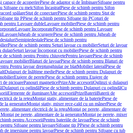
i capace de acoperire
Piese de adaptor şi de îmbinare
Sifoane pentru
ru Sifoane cu melc
Sifon încastrat
Piese de schimb pentru Sifon
racord spălare
Ştuţ de conectare
Piese de schimb pentru Ştuţ de
Sifoane tip P
Piese de schimb pentru Sifoane tip P
Coturi de
mb pentru Lavoare duble
Lavoare mobilier
Piese de schimb pentru
orporate
Lavoare încorporate
Piese de schimb pentru Lavoare
ii
Lavoare
Jgheab de scurgere
Piese de schimb pentru Jgheab de
destaluri
Semipiedestale
Piese de schimb pentru
ilier
Piese de schimb pentru Seturi lavoar cu mobilier
Seturi de lavoar
u dulap
Seturi lavoar încorporat cu mobilier
Piese de schimb pentru
e de schimb pentru Pentru chiuvete
Pentru lavoare
Piese de schimb
lavoare mobilier
Blaturi de lavoar
Piese de schimb pentru Blaturi de
ntru Pentru lavoar dreptunghiular pe blat
Mobilier lateral
Piese de
alt
Dulapuri de înălţime medie
Piese de schimb pentru Dulapuri de
mobilier
Etajere de perete
Piese de schimb pentru Etajere de
i de picioare
Panouri magnetice
Prize
Alte accesorii
Oglinzi şi dulapuri
tă
Dulapuri cu oglindă
Piese de schimb pentru Dulapuri cu oglindă
Cu
orii
Elemente de iluminare
Alte accesorii
Prize
Baterii
Baterii de
ctrică de la reţea
Montaj stativ, alimentare de la baterie
Piese de
de la generator
Montaj stativ, mixer rece-cald cu un mâner
Piese de
ete, alimentare electrică de la reţea
Montaj pe perete, alimentare de
Montaj pe perete, alimentare de la generator
Montaj pe perete, mixer
schimb pentru Accesorii
Pentru bateriile de lavoar
Piese de schimb
 pentru Sifoane pentru lavoare
Sifoane tip P
Piese de schimb pentru
ub de imersiune pentru lavoar
Piese de schimb pentru Sifoane cu tub