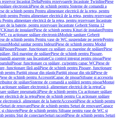
 rezervor încastrat Delta
Pentru rezervoarele încastrate Twinline
Piese
spălare electronică
Piese de schimb pentru Sisteme de comandă a
ese de schimb pentru Pentru alimentare electrică de la reţea, pentru
imb pentru Pentru alimentare electrică de la reţea, pentru rezervoare
 Pentru alimentare electrică de la reţea, pentru rezervoare încastrate
re de la baterie, pentru rezervoare încastrate Geberit Sigma 12
 WC
Kituri de instalare
Piese de schimb pentru Kituri de instalare
Pentru
 WC cu acţionare spălare electronică
Module sanitare Geberit
ese de schimb pentru Pentru vase de WC suspendate pe perete
Pentru
onsum
Modul sanitar pentru bideuri
Piese de schimb pentru Modul
lă
Pisoare
Pisoare, funcţionare cu spălare, cu margine de spălare
Piese
spălare, fără margine de spălare
Piese de schimb pentru Pisoare,
mandă aparente sau încastrate
Cu control integrat pentru pisoar
Piese
oarului
Pisoar, funcţionare cu spălare, cu/pentru capac WC
Piese de
are, funcţionare fără apă
Piese de schimb pentru Pisoare, funcţionare
b pentru Partiţii pisoar din plastic
Partiţii pisoar din sticlă
Piese de
Piese de schimb pentru Accesorii
Capac de pisoar
Sifoane şi accesoriu
ribuitor de spălare
Sisteme de comandă a spălării pentru pisoar
Montaj
acţionare spălare electronică, alimentare electrică de la reţea
Cu
nare spălare pneumatică
Piese de schimb pentru Cu acţionare spălare
re electrică de la reţea
Piese de schimb pentru Cu acţionare spălare
 electronică, alimentare de la baterie
Accesorii
Piese de schimb pentru
e
Seturi de renovare
Piese de schimb pentru Seturi de renovare
Capace
 şi chiuvete
Piese de schimb pentru Sifoane pentru vase de WC şi
mb pentru Ştuţ de conectare
Seturi racord
Piese de schimb pentru Seturi