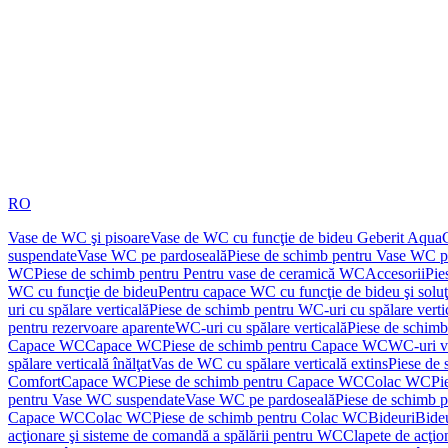
RO
Vase de WC şi pisoare
Vase de WC cu funcţie de bideu Geberit Aqua
suspendate
Vase WC pe pardoseală
Piese de schimb pentru Vase WC p
WC
Piese de schimb pentru Pentru vase de ceramică WC
Accesorii
Pie
WC cu funcţie de bideu
Pentru capace WC cu funcţie de bideu şi solu
uri cu spălare verticală
Piese de schimb pentru WC-uri cu spălare verti
pentru rezervoare aparente
WC-uri cu spălare verticală
Piese de schimb
Capace WC
Capace WC
Piese de schimb pentru Capace WC
WC-uri v
spălare verticală înălţat
Vas de WC cu spălare verticală extins
Piese de 
Comfort
Capace WC
Piese de schimb pentru Capace WC
Colac WC
Pi
pentru Vase WC suspendate
Vase WC pe pardoseală
Piese de schimb 
Capace WC
Colac WC
Piese de schimb pentru Colac WC
Bideuri
Bide
acţionare şi sisteme de comandă a spălării pentru WC
Clapete de acţio