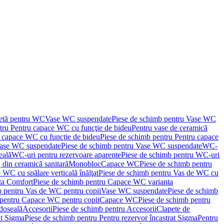
letă pentru WC
Vase WC suspendate
Piese de schimb pentru Vase WC
tru Pentru capace WC cu funcţie de bideu
Pentru vase de ceramică
 capace WC cu funcţie de bideu
Piese de schimb pentru Pentru capace
ase WC suspendate
Piese de schimb pentru Vase WC suspendate
WC-
eală
WC-uri pentru rezervoare aparente
Piese de schimb pentru WC-uri
 din ceramică sanitară
Monobloc
Capace WC
Piese de schimb pentru
 WC cu spălare verticală înălţat
Piese de schimb pentru Vas de WC cu
ta Comfort
Piese de schimb pentru Capace WC varianta
b pentru Vas de WC pentru copii
Vase WC suspendate
Piese de schimb
 pentru Capace WC pentru copii
Capace WC
Piese de schimb pentru
doseală
Accesorii
Piese de schimb pentru Accesorii
Clapete de
at Sigma
Piese de schimb pentru Pentru rezervor încastrat Sigma
Pentru