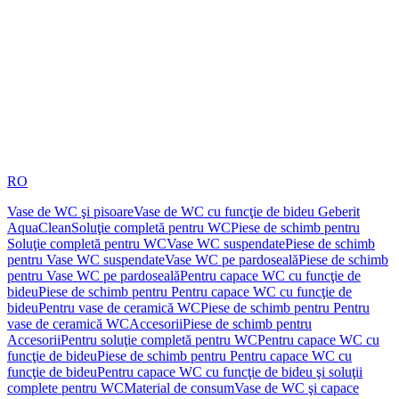
RO
Vase de WC şi pisoare
Vase de WC cu funcţie de bideu Geberit
AquaClean
Soluţie completă pentru WC
Piese de schimb pentru
Soluţie completă pentru WC
Vase WC suspendate
Piese de schimb
pentru Vase WC suspendate
Vase WC pe pardoseală
Piese de schimb
pentru Vase WC pe pardoseală
Pentru capace WC cu funcţie de
bideu
Piese de schimb pentru Pentru capace WC cu funcţie de
bideu
Pentru vase de ceramică WC
Piese de schimb pentru Pentru
vase de ceramică WC
Accesorii
Piese de schimb pentru
Accesorii
Pentru soluţie completă pentru WC
Pentru capace WC cu
funcţie de bideu
Piese de schimb pentru Pentru capace WC cu
funcţie de bideu
Pentru capace WC cu funcţie de bideu şi soluţii
complete pentru WC
Material de consum
Vase de WC şi capace