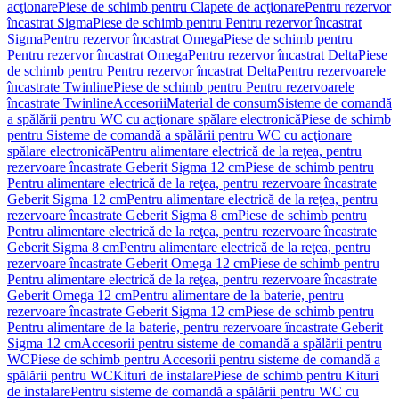
acţionare
Piese de schimb pentru Clapete de acţionare
Pentru rezervor
încastrat Sigma
Piese de schimb pentru Pentru rezervor încastrat
Sigma
Pentru rezervor încastrat Omega
Piese de schimb pentru
Pentru rezervor încastrat Omega
Pentru rezervor încastrat Delta
Piese
de schimb pentru Pentru rezervor încastrat Delta
Pentru rezervoarele
încastrate Twinline
Piese de schimb pentru Pentru rezervoarele
încastrate Twinline
Accesorii
Material de consum
Sisteme de comandă
a spălării pentru WC cu acţionare spălare electronică
Piese de schimb
pentru Sisteme de comandă a spălării pentru WC cu acţionare
spălare electronică
Pentru alimentare electrică de la reţea, pentru
rezervoare încastrate Geberit Sigma 12 cm
Piese de schimb pentru
Pentru alimentare electrică de la reţea, pentru rezervoare încastrate
Geberit Sigma 12 cm
Pentru alimentare electrică de la reţea, pentru
rezervoare încastrate Geberit Sigma 8 cm
Piese de schimb pentru
Pentru alimentare electrică de la reţea, pentru rezervoare încastrate
Geberit Sigma 8 cm
Pentru alimentare electrică de la reţea, pentru
rezervoare încastrate Geberit Omega 12 cm
Piese de schimb pentru
Pentru alimentare electrică de la reţea, pentru rezervoare încastrate
Geberit Omega 12 cm
Pentru alimentare de la baterie, pentru
rezervoare încastrate Geberit Sigma 12 cm
Piese de schimb pentru
Pentru alimentare de la baterie, pentru rezervoare încastrate Geberit
Sigma 12 cm
Accesorii pentru sisteme de comandă a spălării pentru
WC
Piese de schimb pentru Accesorii pentru sisteme de comandă a
spălării pentru WC
Kituri de instalare
Piese de schimb pentru Kituri
de instalare
Pentru sisteme de comandă a spălării pentru WC cu