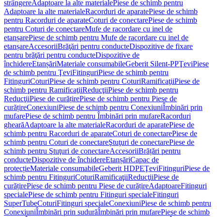
strângere
Adaptoare la alte materiale
Piese de schimb pentru
Adaptoare la alte materiale
Racorduri de aparate
Piese de schimb
pentru Racorduri de aparate
Coturi de conectare
Piese de schimb
pentru Coturi de conectare
Mufe de racordare cu inel de
etanșare
Piese de schimb pentru Mufe de racordare cu inel de
etanșare
Accesorii
Brăţări pentru conducte
Dispozitive de fixare
pentru brăţări pentru conducte
Dispozitive de
închidere
Etanșări
Materiale consumabile
Geberit Silent-PP
Ţevi
Piese
de schimb pentru Ţevi
Fitinguri
Piese de schimb pentru
Fitinguri
Coturi
Piese de schimb pentru Coturi
Ramificaţii
Piese de
schimb pentru Ramificaţii
Reducţii
Piese de schimb pentru
Reducţii
Piese de curățire
Piese de schimb pentru Piese de
curățire
Conexiuni
Piese de schimb pentru Conexiuni
Îmbinări prin
mufare
Piese de schimb pentru Îmbinări prin mufare
Racorduri
gheară
Adaptoare la alte materiale
Racorduri de aparate
Piese de
schimb pentru Racorduri de aparate
Coturi de conectare
Piese de
schimb pentru Coturi de conectare
Ştuţuri de conectare
Piese de
schimb pentru Ştuţuri de conectare
Accesorii
Brățări pentru
conducte
Dispozitive de închidere
Etanșări
Capac de
protecție
Materiale consumabile
Geberit HDPE
Ţevi
Fitinguri
Piese de
schimb pentru Fitinguri
Coturi
Ramificaţii
Reducţii
Piese de
curățire
Piese de schimb pentru Piese de curățire
Adaptoare
Fitinguri
speciale
Piese de schimb pentru Fitinguri speciale
Fitinguri
SuperTube
Coturi
Fitinguri speciale
Conexiuni
Piese de schimb pentru
Conexiuni
Îmbinări prin sudură
Îmbinări prin mufare
Piese de schimb