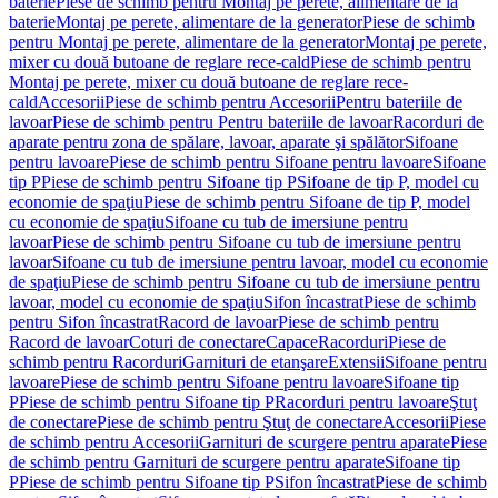
baterie
Piese de schimb pentru Montaj pe perete, alimentare de la
baterie
Montaj pe perete, alimentare de la generator
Piese de schimb
pentru Montaj pe perete, alimentare de la generator
Montaj pe perete,
mixer cu două butoane de reglare rece-cald
Piese de schimb pentru
Montaj pe perete, mixer cu două butoane de reglare rece-
cald
Accesorii
Piese de schimb pentru Accesorii
Pentru bateriile de
lavoar
Piese de schimb pentru Pentru bateriile de lavoar
Racorduri de
aparate pentru zona de spălare, lavoar, aparate şi spălător
Sifoane
pentru lavoare
Piese de schimb pentru Sifoane pentru lavoare
Sifoane
tip P
Piese de schimb pentru Sifoane tip P
Sifoane de tip P, model cu
economie de spaţiu
Piese de schimb pentru Sifoane de tip P, model
cu economie de spaţiu
Sifoane cu tub de imersiune pentru
lavoar
Piese de schimb pentru Sifoane cu tub de imersiune pentru
lavoar
Sifoane cu tub de imersiune pentru lavoar, model cu economie
de spaţiu
Piese de schimb pentru Sifoane cu tub de imersiune pentru
lavoar, model cu economie de spaţiu
Sifon încastrat
Piese de schimb
pentru Sifon încastrat
Racord de lavoar
Piese de schimb pentru
Racord de lavoar
Coturi de conectare
Capace
Racorduri
Piese de
schimb pentru Racorduri
Garnituri de etanşare
Extensii
Sifoane pentru
lavoare
Piese de schimb pentru Sifoane pentru lavoare
Sifoane tip
P
Piese de schimb pentru Sifoane tip P
Racorduri pentru lavoare
Ştuţ
de conectare
Piese de schimb pentru Ştuţ de conectare
Accesorii
Piese
de schimb pentru Accesorii
Garnituri de scurgere pentru aparate
Piese
de schimb pentru Garnituri de scurgere pentru aparate
Sifoane tip
P
Piese de schimb pentru Sifoane tip P
Sifon încastrat
Piese de schimb