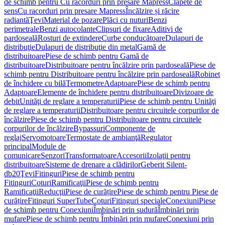
de schimb pentru Cu racorduri prin presare Mapress
Clapete de
sens
Cu racorduri prin presare Mapress
Încălzire și răcire
radiantă
Ţevi
Material de pozare
Plăci cu nuturi
Benzi
perimetrale
Benzi autocolante
Clipsuri de fixare
Aditivi de
pardoseală
Rosturi de extindere
Curbe conducătoare
Dulapuri de
distribuţie
Dulapuri de distribuţie din metal
Gamă de
distribuitoare
Piese de schimb pentru Gamă de
distribuitoare
Distribuitoare pentru încălzire prin pardoseală
Piese de
schimb pentru Distribuitoare pentru încălzire prin pardoseală
Robinet
de închidere cu bilă
Termometre
Adaptoare
Piese de schimb pentru
Adaptoare
Elemente de închidere pentru distribuitoare
Divizoare de
debit
Unităţi de reglare a temperaturii
Piese de schimb pentru Unităţi
de reglare a temperaturii
Distribuitoare pentru circuitele corpurilor de
încălzire
Piese de schimb pentru Distribuitoare pentru circuitele
corpurilor de încălzire
Bypassuri
Componente de
reglaj
Servomotoare
Termostate de ambianţă
Regulator
principal
Module de
comunicare
Senzori
Transformatoare
Accesorii
Izolaţii pentru
distribuitoare
Sisteme de drenare a clădirilor
Geberit Silent-
db20
Ţevi
Fitinguri
Piese de schimb pentru
Fitinguri
Coturi
Ramificaţii
Piese de schimb pentru
Ramificaţii
Reducţii
Piese de curățire
Piese de schimb pentru Piese de
curățire
Fitinguri SuperTube
Coturi
Fitinguri speciale
Conexiuni
Piese
de schimb pentru Conexiuni
Îmbinări prin sudură
Îmbinări prin
mufare
Piese de schimb pentru Îmbinări prin mufare
Conexiuni prin