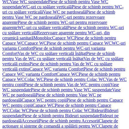
WC
Vase WC suspendate
Piese de schimb pentru Vase WC
suspendate
WC-uri cu spălare verticală
Piese de schimb pentru WC-
uri cu spălare verticală
Vase WC pe pardoseală
Piese de schimb
pentru Vase WC pe pardoseală
WC-uri pentru rezervoare
aparente
Piese de schimb pentru WC-uri pentru rezervoare
aparente
WC-uri cu spălare verticală
Piese de schimb pentru WC-uri
cu spălare verticală
Rezervoare aparente pentru WC-uri, din
ceramică sanitară
Monobloc
Capace WC
Piese de schimb pentru
Capace WC
Capace WC
Piese de schimb pentru Capace WC
WC-uri
varianta Comfort
Piese de schimb pentru WC-uri varianta
Comfort
Vas de WC cu spălare verticală înălţat
Piese de schimb
pentru Vas de WC cu spălare verticală înălţat
Vas de WC cu spălare
verticală extins
Piese de schimb pentru Vas de WC cu spălare
verticală extins
Capace WC varianta Comfort
Piese de schimb pentru
Capace WC varianta Comfort
Capace WC
Piese de schimb pentru
Capace WC
Colac WC
Piese de schimb pentru Colac WC
Vas de WC
pentru copii
Piese de schimb pentru Vas de WC pentru copii
Vase
WC suspendate
Piese de schimb pentru Vase WC suspendate
Vase
WC pe pardoseală
Piese de schimb pentru Vase WC pe
pardoseală
Capace WC pentru copii
Piese de schimb pentru Capace
WC pentru copii
Capace WC
Piese de schimb pentru Capace
WC
Colac WC
Piese de schimb pentru Colac WC
Bideuri
Bideuri
suspendate
Piese de schimb pentru Bideuri suspendate
Bideuri pe
pardoseală
Accesorii
Piese de schimb pentru Accesorii
Clapete de
acţionare şi sisteme de comandă a spălării pentru WC
Clapete de