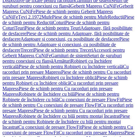
Dispozitive de fixare pentru racorduri
Garnituri de sistem
Seturi de
șuruburi pentru conexiuni cu flanșă
Geberit Mapress CuNiFe
Geberit
Mapress CuNiFe
Piese de schimb pentru Geberit Mapress
CuNiFe
Ţevi 2.1972
Mufe
Piese de schimb pentru Mufe
Reducţii
Piese
de schimb pentru Reducţii
Coturi
Piese de schimb pentru
Coturi
Teuri
Piese de schimb pentru Teuri
Adaptoare, fără posibilitate
de desfacere
Piese de schimb pentru Adaptoare, fără posibilitate de
desfacere
Adaptoare şi conexiuni, cu posibilitate de desfacere
Piese
de schimb pentru Adaptoare şi conexiuni, cu posibilitate de
desfacere
Treceri
Piese de schimb pentru Treceri
Accesorii pentru
Geberit Mapress CuNiFe
Garnituri de sistem
Seturi de șuruburi
pentru conexiuni cu flanșă
Armături
Robineți cu închidere
verticală
Piese de schimb pentru Robineți cu închidere verticală
Cu
racorduri prin presare Mapress
Piese de schimb pentru Cu racorduri
prin presare Mapress
Robineți cu închidere oblică
Piese de schimb
pentru Robineți cu închidere oblică
Cu racorduri prin presare
Mapress
Piese de schimb pentru Cu racorduri prin presare
Mapress
Robinete de închidere cu bilă
Piese de schimb pentru
Robinete de închidere cu bilă
Cu conexiuni de presare FlowFit
Piese
de schimb pentru Cu conexiuni de presare FlowFit
Cu racorduri prin
presare Mapress
Piese de schimb pentru Cu racorduri prin presare
Mapress
Robinete de închidere cu bilă pentru montaj încastrat
Piese
de schimb pentru Robinete de închidere cu bilă pentru montaj
încastrat
Cu conexiuni de presare FlowFit
Piese de schimb pentru Cu
conexiuni de presare FlowFit
Cu racorduri prin presare Mapress
Piese