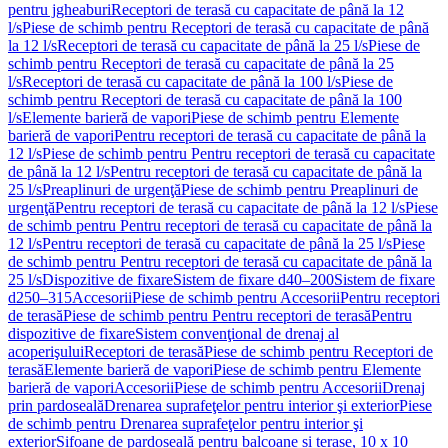
pentru jgheaburi
Receptori de terasă cu capacitate de până la 12
l/s
Piese de schimb pentru Receptori de terasă cu capacitate de până
la 12 l/s
Receptori de terasă cu capacitate de până la 25 l/s
Piese de
schimb pentru Receptori de terasă cu capacitate de până la 25
l/s
Receptori de terasă cu capacitate de până la 100 l/s
Piese de
schimb pentru Receptori de terasă cu capacitate de până la 100
l/s
Elemente barieră de vapori
Piese de schimb pentru Elemente
barieră de vapori
Pentru receptori de terasă cu capacitate de până la
12 l/s
Piese de schimb pentru Pentru receptori de terasă cu capacitate
de până la 12 l/s
Pentru receptori de terasă cu capacitate de până la
25 l/s
Preaplinuri de urgenţă
Piese de schimb pentru Preaplinuri de
urgenţă
Pentru receptori de terasă cu capacitate de până la 12 l/s
Piese
de schimb pentru Pentru receptori de terasă cu capacitate de până la
12 l/s
Pentru receptori de terasă cu capacitate de până la 25 l/s
Piese
de schimb pentru Pentru receptori de terasă cu capacitate de până la
25 l/s
Dispozitive de fixare
Sistem de fixare d40–200
Sistem de fixare
d250–315
Accesorii
Piese de schimb pentru Accesorii
Pentru receptori
de terasă
Piese de schimb pentru Pentru receptori de terasă
Pentru
dispozitive de fixare
Sistem convenţional de drenaj al
acoperişului
Receptori de terasă
Piese de schimb pentru Receptori de
terasă
Elemente barieră de vapori
Piese de schimb pentru Elemente
barieră de vapori
Accesorii
Piese de schimb pentru Accesorii
Drenaj
prin pardoseală
Drenarea suprafeţelor pentru interior şi exterior
Piese
de schimb pentru Drenarea suprafeţelor pentru interior şi
exterior
Sifoane de pardoseală pentru balcoane și terase, 10 x 10