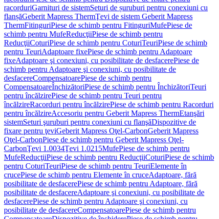
racorduri
Garnituri de sistem
Seturi de șuruburi pentru conexiuni cu
flanșă
Geberit Mapress Therm
Ţevi de sistem Geberit Mapress
Therm
Fitinguri
Piese de schimb pentru Fitinguri
Mufe
Piese de
schimb pentru Mufe
Reducţii
Piese de schimb pentru
Reducţii
Coturi
Piese de schimb pentru Coturi
Teuri
Piese de schimb
pentru Teuri
Adaptoare fixe
Piese de schimb pentru Adaptoare
fixe
Adaptoare şi conexiuni, cu posibilitate de desfacere
Piese de
schimb pentru Adaptoare şi conexiuni, cu posibilitate de
desfacere
Compensatoare
Piese de schimb pentru
Compensatoare
Închizători
Piese de schimb pentru Închizători
Teuri
pentru încălzire
Piese de schimb pentru Teuri pentru
încălzire
Racorduri pentru încălzire
Piese de schimb pentru Racorduri
pentru încălzire
Accesoriu pentru Geberit Mapress Therm
Etanşări
sistem
Seturi şuruburi pentru conexiuni cu flanşă
Dispozitive de
fixare pentru ţevi
Geberit Mapress Oţel-Carbon
Geberit Mapress
Oţel-Carbon
Piese de schimb pentru Geberit Mapress Oţel-
Carbon
Ţevi 1.0034
Ţevi 1.0215
Mufe
Piese de schimb pentru
Mufe
Reducţii
Piese de schimb pentru Reducţii
Coturi
Piese de schimb
pentru Coturi
Teuri
Piese de schimb pentru Teuri
Elemente în
cruce
Piese de schimb pentru Elemente în cruce
Adaptoare, fără
posibilitate de desfacere
Piese de schimb pentru Adaptoare, fără
posibilitate de desfacere
Adaptoare şi conexiuni, cu posibilitate de
desfacere
Piese de schimb pentru Adaptoare şi conexiuni, cu
posibilitate de desfacere
Compensatoare
Piese de schimb pentru
Compensatoare
Dispozitive de închidere
Piese de schimb pentru