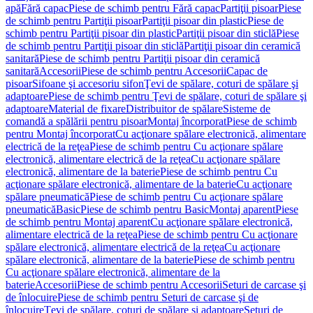
apă
Fără capac
Piese de schimb pentru Fără capac
Partiţii pisoar
Piese
de schimb pentru Partiţii pisoar
Partiţii pisoar din plastic
Piese de
schimb pentru Partiţii pisoar din plastic
Partiţii pisoar din sticlă
Piese
de schimb pentru Partiţii pisoar din sticlă
Partiţii pisoar din ceramică
sanitară
Piese de schimb pentru Partiţii pisoar din ceramică
sanitară
Accesorii
Piese de schimb pentru Accesorii
Capac de
pisoar
Sifoane şi accesoriu sifon
Ţevi de spălare, coturi de spălare şi
adaptoare
Piese de schimb pentru Ţevi de spălare, coturi de spălare şi
adaptoare
Material de fixare
Distribuitor de spălare
Sisteme de
comandă a spălării pentru pisoar
Montaj încorporat
Piese de schimb
pentru Montaj încorporat
Cu acţionare spălare electronică, alimentare
electrică de la reţea
Piese de schimb pentru Cu acţionare spălare
electronică, alimentare electrică de la reţea
Cu acţionare spălare
electronică, alimentare de la baterie
Piese de schimb pentru Cu
acţionare spălare electronică, alimentare de la baterie
Cu acţionare
spălare pneumatică
Piese de schimb pentru Cu acţionare spălare
pneumatică
Basic
Piese de schimb pentru Basic
Montaj aparent
Piese
de schimb pentru Montaj aparent
Cu acţionare spălare electronică,
alimentare electrică de la reţea
Piese de schimb pentru Cu acţionare
spălare electronică, alimentare electrică de la reţea
Cu acţionare
spălare electronică, alimentare de la baterie
Piese de schimb pentru
Cu acţionare spălare electronică, alimentare de la
baterie
Accesorii
Piese de schimb pentru Accesorii
Seturi de carcase şi
de înlocuire
Piese de schimb pentru Seturi de carcase şi de
înlocuire
Ţevi de spălare, coturi de spălare şi adaptoare
Seturi de