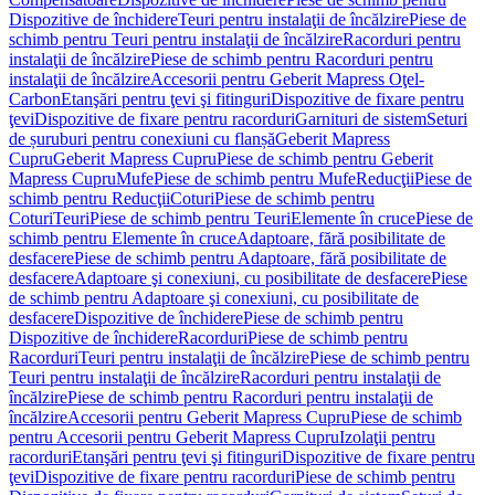
Dispozitive de închidere
Teuri pentru instalaţii de încălzire
Piese de
schimb pentru Teuri pentru instalaţii de încălzire
Racorduri pentru
instalaţii de încălzire
Piese de schimb pentru Racorduri pentru
instalaţii de încălzire
Accesorii pentru Geberit Mapress Oţel-
Carbon
Etanşări pentru ţevi şi fitinguri
Dispozitive de fixare pentru
ţevi
Dispozitive de fixare pentru racorduri
Garnituri de sistem
Seturi
de șuruburi pentru conexiuni cu flanșă
Geberit Mapress
Cupru
Geberit Mapress Cupru
Piese de schimb pentru Geberit
Mapress Cupru
Mufe
Piese de schimb pentru Mufe
Reducţii
Piese de
schimb pentru Reducţii
Coturi
Piese de schimb pentru
Coturi
Teuri
Piese de schimb pentru Teuri
Elemente în cruce
Piese de
schimb pentru Elemente în cruce
Adaptoare, fără posibilitate de
desfacere
Piese de schimb pentru Adaptoare, fără posibilitate de
desfacere
Adaptoare şi conexiuni, cu posibilitate de desfacere
Piese
de schimb pentru Adaptoare şi conexiuni, cu posibilitate de
desfacere
Dispozitive de închidere
Piese de schimb pentru
Dispozitive de închidere
Racorduri
Piese de schimb pentru
Racorduri
Teuri pentru instalaţii de încălzire
Piese de schimb pentru
Teuri pentru instalaţii de încălzire
Racorduri pentru instalaţii de
încălzire
Piese de schimb pentru Racorduri pentru instalaţii de
încălzire
Accesorii pentru Geberit Mapress Cupru
Piese de schimb
pentru Accesorii pentru Geberit Mapress Cupru
Izolaţii pentru
racorduri
Etanşări pentru ţevi şi fitinguri
Dispozitive de fixare pentru
ţevi
Dispozitive de fixare pentru racorduri
Piese de schimb pentru