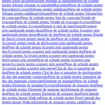
pentru Sifon încastrat
Sifoane montate la suprafaţă
Piese de schimb
pentru Sifoane montate la suprafaţă
Racorduri
Piese de schimb pentru
Racorduri
Accesorii
Sifoane pentru spălătoare
Piese de schimb pentru
Sifoane pentru spălătoare
Sifoane
Piese de schimb pentru Sifoane
Ştuţ
de conectare
Piese de schimb pentru Ştuţ de conectare
Ventile de
evacuare
Piese de schimb pentru Ventile de evacuare
Accesorii
Piese
de schimb pentru Accesorii
Duşuri şi căzi de baie
Duşuri
Scurgere
prin pardoseală pentru duşuri
Piese de schimb pentru Scurgere prin
pardoseală pentru duşuri
Rigole de duş
Piese de schimb pentru Rigole
de duş
Accesorii pentru rigole de duş
Piese de schimb pentru
Accesorii pentru rigole de duş
Scurgeri prin pardoseală pentru
duş
Piese de schimb pentru Scurgeri prin pardoseală pentru
duş
Accesorii pentru scurgeri prin pardoseală pentru duş
Piese de
schimb pentru Accesorii pentru scurgeri prin pardoseală pentru
duş
Scurgeri prin perete
Piese de schimb pentru Scurgeri prin
perete
Accesorii pentru scurgeri prin perete
Piese de schimb pentru
Accesorii pentru scurgeri prin perete
Căzi de duş şi suprafeţe de
duş
Piese de schimb pentru Căzi de duş şi suprafeţe de duş
Suprafeţe
de duş din materiale compozite
Piese de schimb pentru Suprafeţe de
duş din materiale compozite
Elemente de instalare
Piese de schimb
pentru Elemente de instalare
Accesorii
Elemente de separare duş
Piese
de schimb pentru Elemente de separare duş
Elemente de separare
duş
Piese de schimb pentru Elemente de separare duş
Pereţi laterali
duş pentru duşuri Walk-in
Piese de schimb pentru Pereţi laterali duş
pentru duşuri Walk-in
Elemente de separare pentru cadă
Piese de