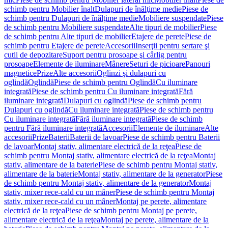
schimb pentru Mobilier înalt
Dulapuri de înălţime medie
Piese de
schimb pentru Dulapuri de înălţime medie
Mobiliere suspendate
Piese
de schimb pentru Mobiliere suspendate
Alte tipuri de mobilier
Piese
de schimb pentru Alte tipuri de mobilier
Etajere de perete
Piese de
schimb pentru Etajere de perete
Accesorii
Inserţii pentru sertare şi
cutii de depozitare
Suport pentru prosoape şi cârlig pentru
prosoape
Elemente de iluminare
Mânere
Seturi de picioare
Panouri
magnetice
Prize
Alte accesorii
Oglinzi şi dulapuri cu
oglindă
Oglindă
Piese de schimb pentru Oglindă
Cu iluminare
integrată
Piese de schimb pentru Cu iluminare integrată
Fără
iluminare integrată
Dulapuri cu oglindă
Piese de schimb pentru
Dulapuri cu oglindă
Cu iluminare integrată
Piese de schimb pentru
Cu iluminare integrată
Fără iluminare integrată
Piese de schimb
pentru Fără iluminare integrată
Accesorii
Elemente de iluminare
Alte
accesorii
Prize
Baterii
Baterii de lavoar
Piese de schimb pentru Baterii
de lavoar
Montaj stativ, alimentare electrică de la reţea
Piese de
schimb pentru Montaj stativ, alimentare electrică de la reţea
Montaj
stativ, alimentare de la baterie
Piese de schimb pentru Montaj stativ,
alimentare de la baterie
Montaj stativ, alimentare de la generator
Piese
de schimb pentru Montaj stativ, alimentare de la generator
Montaj
stativ, mixer rece-cald cu un mâner
Piese de schimb pentru Montaj
stativ, mixer rece-cald cu un mâner
Montaj pe perete, alimentare
electrică de la reţea
Piese de schimb pentru Montaj pe perete,
alimentare electrică de la reţea
Montaj pe perete, alimentare de la