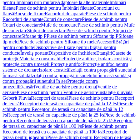
pentru Îmbinări prin mufare
Adaptoare la alte materiale
Îmbinări
filetate
Piese de schimb pentru Îmbinări filetate
Conexiuni cu
flanşă
Bucşe de fixare
Racorduri de aparate
Piese de schimb pentru
Racorduri de aparate
Coturi de conectare
Piese de schimb pentru
Coturi de conectare
Mufe de conectare
Piese de schimb pentru Mufe
de conectare
Ştuţuri de conectare
Piese de schimb pentru Ştuţuri de
conectare
Sifoane tip P
Piese de schimb pentru Sifoane tip P
Sifoane
tip melc
Piese de schimb pentru Sifoane tip melc
Accesorii
Brăţări
pentru conducte
Dispozitive de fixare pentru brăţări pentru
conducte
Înveliş portant
Dispozitive de închidere
Etanșări
Casete de
protecţie
Materiale consumabile
Protecţie antifoc, izolare acustică şi
protecţie contra umezelii
Protecţie antifoc
Protecţie antifoc pentru
sisteme de drenare
Izolare acustică
Izolaţii contra propagării sunetului
în masă solidă
Izolaţii contra propagării sunetului în masă solidă şi
contra propagării sunetului în aer
Protecţie contra
umezelii
Etanşări
Ventile de aerisire pentru drenaj
Ventile de
aerisire
Piese de schimb pentru Ventile de aerisire
Instalaţie pluvială
Geberit Pluvia
Receptori de terasă
Piese de schimb pentru Receptori
de terasă
Receptori de terasă cu capacitate de până la 12 l/s
Piese de
schimb pentru Receptori de terasă cu capacitate de până la 12
l/s
Receptori de terasă cu capacitate de până la 25 l/s
Piese de schimb
pentru Receptori de terasă cu capacitate de până la 25 l/s
Receptori
de terasă cu capacitate de până la 100 l/s
Piese de schimb pentru
Receptori de terasă cu capacitate de până la 100 l/s
Receptori de
terasă pentru jgheaburi
Piese de schimb pentru Receptori de terasă