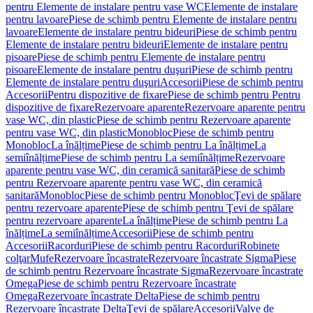
pentru Elemente de instalare pentru vase WC
Elemente de instalare
pentru lavoare
Piese de schimb pentru Elemente de instalare pentru
lavoare
Elemente de instalare pentru bideuri
Piese de schimb pentru
Elemente de instalare pentru bideuri
Elemente de instalare pentru
pisoare
Piese de schimb pentru Elemente de instalare pentru
pisoare
Elemente de instalare pentru duşuri
Piese de schimb pentru
Elemente de instalare pentru duşuri
Accesorii
Piese de schimb pentru
Accesorii
Pentru dispozitive de fixare
Piese de schimb pentru Pentru
dispozitive de fixare
Rezervoare aparente
Rezervoare aparente pentru
vase WC, din plastic
Piese de schimb pentru Rezervoare aparente
pentru vase WC, din plastic
Monobloc
Piese de schimb pentru
Monobloc
La înălțime
Piese de schimb pentru La înălțime
La
semiînălțime
Piese de schimb pentru La semiînălțime
Rezervoare
aparente pentru vase WC, din ceramică sanitară
Piese de schimb
pentru Rezervoare aparente pentru vase WC, din ceramică
sanitară
Monobloc
Piese de schimb pentru Monobloc
Ţevi de spălare
pentru rezervoare aparente
Piese de schimb pentru Ţevi de spălare
pentru rezervoare aparente
La înălțime
Piese de schimb pentru La
înălțime
La semiînălțime
Accesorii
Piese de schimb pentru
Accesorii
Racorduri
Piese de schimb pentru Racorduri
Robinete
colţar
Mufe
Rezervoare încastrate
Rezervoare încastrate Sigma
Piese
de schimb pentru Rezervoare încastrate Sigma
Rezervoare încastrate
Omega
Piese de schimb pentru Rezervoare încastrate
Omega
Rezervoare încastrate Delta
Piese de schimb pentru
Rezervoare încastrate Delta
Ţevi de spălare
Accesorii
Valve de