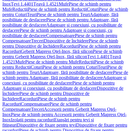
Inox
Ţevi 1.4401
Ţeavă 1.4521
Mufe
Piese de schimb pentru
Mufe
Reducţii
Piese de schimb pentru Reducţii
Coturi
Piese de schimb
pentru Coturi
Teuri
Piese de schimb pentru Teuri
Adaptoare, fără
posibilitate de desfacere
Piese de schimb pentru Adaptoare, fără
posibilitate de desfacere
Adaptoare şi conexiuni, cu posibilitate de
desfacere
Piese de schimb pentru Adaptoare şi conexiuni, cu
posibilitate de desfacere
Compensatoare
Piese de schimb pentru
Compensatoare
Treceri
Dispozitive de închidere
Piese de schimb
pentru Dispozitive de închidere
Racorduri
Piese de schimb pentru
Racorduri
Geberit Mapress Oţel-Inox, fără silicon
Piese de schimb
pentru Geberit Mapress Oţel-Inox, fără silicon
Ţevi 1.4401
Ţeavă
1.4521
Mufe
Piese de schimb pentru Mufe
Reducţii
Piese de schimb
pentru Reducţii
Coturi
Piese de schimb pentru Coturi
Teuri
Piese de
schimb pentru Teuri
Adaptoare, fără posibilitate de desfacere
Piese de
schimb pentru Adaptoare, fără posibilitate de desfacere
Adaptoare şi
conexiuni, cu posibilitate de desfacere
Piese de schimb pentru
Adaptoare şi conexiuni, cu posibilitate de desfacere
Dispozitive de
închidere
Piese de schimb pentru Dispozitive de
închidere
Racorduri
Piese de schimb pentru
Racorduri
Compensatoare
Piese de schimb pentru
Compensatoare
Treceri
Accesorii pentru Geberit Mapress Oţel-
Inox
Piese de schimb pentru Accesorii pentru Geberit Mapress Oţel-
Inox
Izolaţii pentru racorduri
Etanşări pentru ţevi şi
fitinguri
Dispozitive de fixare pentru ţevi
Dispozitive de fixare pentru
racorduri
Piese de schimb pentru Dispozitive de fixare pentru