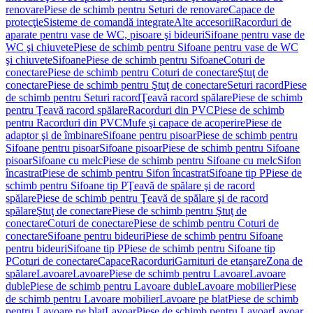
renovare
Piese de schimb pentru Seturi de renovare
Capace de
protecţie
Sisteme de comandă integrate
Alte accesorii
Racorduri de
aparate pentru vase de WC, pisoare şi bideuri
Sifoane pentru vase de
WC şi chiuvete
Piese de schimb pentru Sifoane pentru vase de WC
şi chiuvete
Sifoane
Piese de schimb pentru Sifoane
Coturi de
conectare
Piese de schimb pentru Coturi de conectare
Ştuţ de
conectare
Piese de schimb pentru Ştuţ de conectare
Seturi racord
Piese
de schimb pentru Seturi racord
Ţeavă racord spălare
Piese de schimb
pentru Ţeavă racord spălare
Racorduri din PVC
Piese de schimb
pentru Racorduri din PVC
Mufe şi capace de acoperire
Piese de
adaptor şi de îmbinare
Sifoane pentru pisoar
Piese de schimb pentru
Sifoane pentru pisoar
Sifoane pisoar
Piese de schimb pentru Sifoane
pisoar
Sifoane cu melc
Piese de schimb pentru Sifoane cu melc
Sifon
încastrat
Piese de schimb pentru Sifon încastrat
Sifoane tip P
Piese de
schimb pentru Sifoane tip P
Ţeavă de spălare şi de racord
spălare
Piese de schimb pentru Ţeavă de spălare şi de racord
spălare
Ştuţ de conectare
Piese de schimb pentru Ştuţ de
conectare
Coturi de conectare
Piese de schimb pentru Coturi de
conectare
Sifoane pentru bideuri
Piese de schimb pentru Sifoane
pentru bideuri
Sifoane tip P
Piese de schimb pentru Sifoane tip
P
Coturi de conectare
Capace
Racorduri
Garnituri de etanşare
Zona de
spălare
Lavoare
Lavoare
Piese de schimb pentru Lavoare
Lavoare
duble
Piese de schimb pentru Lavoare duble
Lavoare mobilier
Piese
de schimb pentru Lavoare mobilier
Lavoare pe blat
Piese de schimb
pentru Lavoare pe blat
Lavoar
Piese de schimb pentru Lavoar
Lavoar