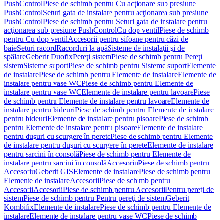
PushControl
Piese de schimb pentru Cu acţionare sub presiune
PushControl
Seturi gata de instalare pentru acţionarea sub presiune
PushControl
Piese de schimb pentru Seturi gata de instalare pentru
acţionarea sub presiune PushControl
Cu dop ventil
Piese de schimb
pentru Cu dop ventil
Accesorii pentru sifoane pentru căzi de
baie
Seturi racord
Racorduri la apă
Sisteme de instalaţii şi de
spălare
Geberit Duofix
Pereţi sistem
Piese de schimb pentru Pereţi
sistem
Sisteme suport
Piese de schimb pentru Sisteme suport
Elemente
de instalare
Piese de schimb pentru Elemente de instalare
Elemente de
instalare pentru vase WC
Piese de schimb pentru Elemente de
instalare pentru vase WC
Elemente de instalare pentru lavoare
Piese
de schimb pentru Elemente de instalare pentru lavoare
Elemente de
instalare pentru bideuri
Piese de schimb pentru Elemente de instalare
pentru bideuri
Elemente de instalare pentru pisoare
Piese de schimb
pentru Elemente de instalare pentru pisoare
Elemente de instalare
pentru duşuri cu scurgere în perete
Piese de schimb pentru Elemente
de instalare pentru duşuri cu scurgere în perete
Elemente de instalare
pentru sarcini în consolă
Piese de schimb pentru Elemente de
instalare pentru sarcini în consolă
Accesoriu
Piese de schimb pentru
Accesoriu
Geberit GIS
Elemente de instalare
Piese de schimb pentru
Elemente de instalare
Accesorii
Piese de schimb pentru
Accesorii
Accesorii
Piese de schimb pentru Accesorii
Pentru pereţi de
sistem
Piese de schimb pentru Pentru pereţi de sistem
Geberit
Kombifix
Elemente de instalare
Piese de schimb pentru Elemente de
instalare
Elemente de instalare pentru vase WC
Piese de schimb