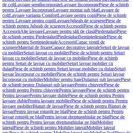
de colţ
Lavoare semiîncorporate
Lavoare încorporate
Piese de schimb
pentru Lavoare încorporate
Lavoare montat sub blat
Lavoare de
colţ
Lavoare varianta Comfort
Lavoare pentru copii
Piese de schimb
pentru Lavoare pentru copii
Lavoare
Jgheab de scurgere
Piese de
schimb pentru Jgheab de scurgere
Accesorii
Piese de schimb pentru
Accesorii
Alte lavoare
Lavoare pentru săli de clasă
Piedestaluri
Piese
de schimb pentru Piedestaluri
Piedestaluri
Semipiedestale
Piese de
schimb pentru Semipiedestale
Accesorii
Capac ventil de
scurgere
Material de fixare
Capace decorative laterale
Seturi de lavoar
cu mobilier
Seturi lavoar cu mobilier
Piese de schimb pentru Seturi
lavoar cu mobilier
Seturi de lavoar cu mobilier
Piese de schimb
pentru Seturi de lavoar cu mobilier
Seturi lavoar mobilier cu
dulap
Piese de schimb pentru Seturi lavoar mobilier cu dulap
Seturi
lavoar încorporat cu mobilier
Piese de schimb pentru Seturi lavoar
încorporat cu mobilier
Mobilier pentru baie
Dulapuri sub lavoare
Piese
de schimb pentru Dulapuri sub lavoare
Pentru chiuvete
Piese de
schimb pentru Pentru chiuvete
Pentru lavoare
Piese de schimb pentru
Pentru lavoare
Pentru lavoare duble
Piese de schimb pentru Pentru
lavoare duble
Pentru lavoare mobilier
Piese de schimb pentru Pentru
lavoare mobilier
Blaturi de lavoar
Piese de schimb pentru Blaturi de
lavoar
Pentru lavoar rotunjit pe blat
Piese de schimb pentru Pentru
lavoar rotunjit pe blat
Pentru lavoar dreptunghiular pe blat
Piese de
schimb pentru Pentru lavoar dreptunghiular pe blat
Mobilier
lateral
Piese de schimb pentru Mobilier lateral
Mobilier lateral
mic
Piese de schimb pentru Mobilier lateral mic
Mobilier înalt
Piese de