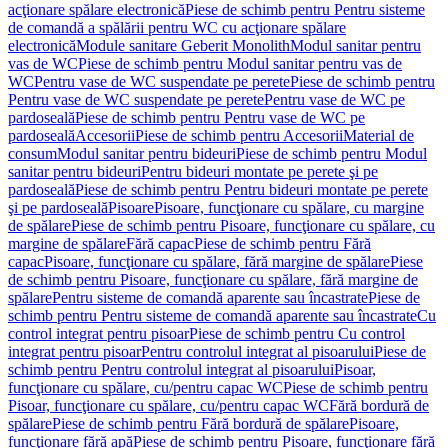
acţionare spălare electronică
Piese de schimb pentru Pentru sisteme
de comandă a spălării pentru WC cu acţionare spălare
electronică
Module sanitare Geberit Monolith
Modul sanitar pentru
vas de WC
Piese de schimb pentru Modul sanitar pentru vas de
WC
Pentru vase de WC suspendate pe perete
Piese de schimb pentru
Pentru vase de WC suspendate pe perete
Pentru vase de WC pe
pardoseală
Piese de schimb pentru Pentru vase de WC pe
pardoseală
Accesorii
Piese de schimb pentru Accesorii
Material de
consum
Modul sanitar pentru bideuri
Piese de schimb pentru Modul
sanitar pentru bideuri
Pentru bideuri montate pe perete şi pe
pardoseală
Piese de schimb pentru Pentru bideuri montate pe perete
şi pe pardoseală
Pisoare
Pisoare, funcţionare cu spălare, cu margine
de spălare
Piese de schimb pentru Pisoare, funcţionare cu spălare, cu
margine de spălare
Fără capac
Piese de schimb pentru Fără
capac
Pisoare, funcţionare cu spălare, fără margine de spălare
Piese
de schimb pentru Pisoare, funcţionare cu spălare, fără margine de
spălare
Pentru sisteme de comandă aparente sau încastrate
Piese de
schimb pentru Pentru sisteme de comandă aparente sau încastrate
Cu
control integrat pentru pisoar
Piese de schimb pentru Cu control
integrat pentru pisoar
Pentru controlul integrat al pisoarului
Piese de
schimb pentru Pentru controlul integrat al pisoarului
Pisoar,
funcţionare cu spălare, cu/pentru capac WC
Piese de schimb pentru
Pisoar, funcţionare cu spălare, cu/pentru capac WC
Fără bordură de
spălare
Piese de schimb pentru Fără bordură de spălare
Pisoare,
funcţionare fără apă
Piese de schimb pentru Pisoare, funcţionare fără