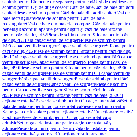
schimb pentru Elemente de separare pentru cadă
Uşi de duş
Piese de
schimb pentru Uşi de duş
Accesorii
Căzi de baie
Căzi de baie din acril
sanitar
Piese de schimb pentru Căzi de baie din acril sanitar
Căzi de
baie rectangulare
Piese de schimb pentru Căzi de baie
rectangulare
Căzi de baie din material compozit
Căzi de baie pentru
bebeluşi
Racorduri aparate pentru duşuri şi căzi de baie
Sifoane
pentru căzi de duş, d52
Piese de schimb pentru Sifoane pentru căzi
de duş, d52
Fără capac ventil de scurgere
Piese de schimb pentru
Fără capac ventil de scurgere
Capac ventil de scurgere
Sifoane pentru
căzi de duş, d62
Piese de schimb pentru Sifoane pentru căzi de duş,
d62
Fără capac ventil de scurgere
Piese de schimb pentru Fără capac
ventil de scurgere
Capac ventil de scurgere
Sifoane pentru căzi de
duş, d90
Piese de schimb pentru Sifoane pentru căzi de duş, d90
Cu
capac ventil de scurgere
Piese de schimb pentru Cu capac ventil de
scurgere
Fără capac ventil de scurgere
Piese de schimb pentru Fără
capac ventil de scurgere
Capac ventil de scurgere
Piese de schimb
pentru Capac ventil de scurgere
Sifoane pentru căzi de baie,
d52
Piese de schimb pentru Sifoane pentru căzi de baie, d52
Cu
acţionare rotativă
Piese de schimb pentru Cu acţionare rotativă
Seturi
gata de instalare pentru acţionare rotativă
Piese de schimb pentru
Seturi gata de instalare pentru acţionare rotativă
Cu acţionare rotativă
şi admisie
Piese de schimb pentru Cu acţionare rotativă şi
admisie
Seturi gata de instalare pentru acţionare rotativă şi
admisie
Piese de schimb pentru Seturi gata de instalare pentru
acţionare rotativă şi admisie
Cu acţionare sub presiune