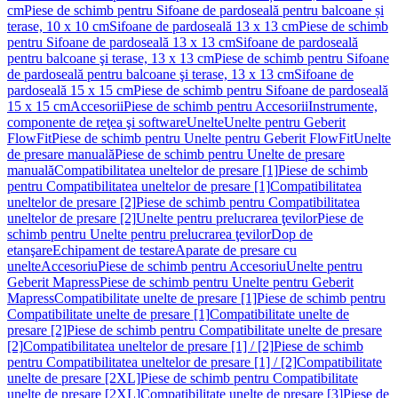
cm
Piese de schimb pentru Sifoane de pardoseală pentru balcoane și
terase, 10 x 10 cm
Sifoane de pardoseală 13 x 13 cm
Piese de schimb
pentru Sifoane de pardoseală 13 x 13 cm
Sifoane de pardoseală
pentru balcoane şi terase, 13 x 13 cm
Piese de schimb pentru Sifoane
de pardoseală pentru balcoane şi terase, 13 x 13 cm
Sifoane de
pardoseală 15 x 15 cm
Piese de schimb pentru Sifoane de pardoseală
15 x 15 cm
Accesorii
Piese de schimb pentru Accesorii
Instrumente,
componente de reţea şi software
Unelte
Unelte pentru Geberit
FlowFit
Piese de schimb pentru Unelte pentru Geberit FlowFit
Unelte
de presare manuală
Piese de schimb pentru Unelte de presare
manuală
Compatibilitatea uneltelor de presare [1]
Piese de schimb
pentru Compatibilitatea uneltelor de presare [1]
Compatibilitatea
uneltelor de presare [2]
Piese de schimb pentru Compatibilitatea
uneltelor de presare [2]
Unelte pentru prelucrarea ţevilor
Piese de
schimb pentru Unelte pentru prelucrarea ţevilor
Dop de
etanşare
Echipament de testare
Aparate de presare cu
unelte
Accesoriu
Piese de schimb pentru Accesoriu
Unelte pentru
Geberit Mapress
Piese de schimb pentru Unelte pentru Geberit
Mapress
Compatibilitate unelte de presare [1]
Piese de schimb pentru
Compatibilitate unelte de presare [1]
Compatibilitate unelte de
presare [2]
Piese de schimb pentru Compatibilitate unelte de presare
[2]
Compatibilitatea uneltelor de presare [1] / [2]
Piese de schimb
pentru Compatibilitatea uneltelor de presare [1] / [2]
Compatibilitate
unelte de presare [2XL]
Piese de schimb pentru Compatibilitate
unelte de presare [2XL]
Compatibilitate unelte de presare [3]
Piese de