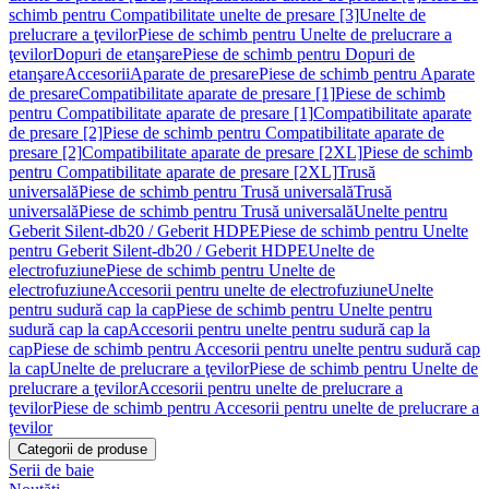
schimb pentru Compatibilitate unelte de presare [3]
Unelte de
prelucrare a ţevilor
Piese de schimb pentru Unelte de prelucrare a
ţevilor
Dopuri de etanşare
Piese de schimb pentru Dopuri de
etanşare
Accesorii
Aparate de presare
Piese de schimb pentru Aparate
de presare
Compatibilitate aparate de presare [1]
Piese de schimb
pentru Compatibilitate aparate de presare [1]
Compatibilitate aparate
de presare [2]
Piese de schimb pentru Compatibilitate aparate de
presare [2]
Compatibilitate aparate de presare [2XL]
Piese de schimb
pentru Compatibilitate aparate de presare [2XL]
Trusă
universală
Piese de schimb pentru Trusă universală
Trusă
universală
Piese de schimb pentru Trusă universală
Unelte pentru
Geberit Silent-db20 / Geberit HDPE
Piese de schimb pentru Unelte
pentru Geberit Silent-db20 / Geberit HDPE
Unelte de
electrofuziune
Piese de schimb pentru Unelte de
electrofuziune
Accesorii pentru unelte de electrofuziune
Unelte
pentru sudură cap la cap
Piese de schimb pentru Unelte pentru
sudură cap la cap
Accesorii pentru unelte pentru sudură cap la
cap
Piese de schimb pentru Accesorii pentru unelte pentru sudură cap
la cap
Unelte de prelucrare a ţevilor
Piese de schimb pentru Unelte de
prelucrare a ţevilor
Accesorii pentru unelte de prelucrare a
ţevilor
Piese de schimb pentru Accesorii pentru unelte de prelucrare a
ţevilor
Categorii de produse
Serii de baie