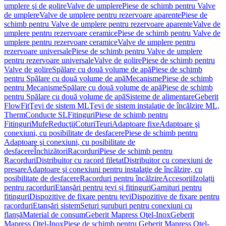
umplere şi de golire
Valve de umplere
Piese de schimb pentru Valve
de umplere
Valve de umplere pentru rezervoare aparente
Piese de
schimb pentru Valve de umplere pentru rezervoare aparente
Valve de
umplere pentru rezervoare ceramice
Piese de schimb pentru Valve de
umplere pentru rezervoare ceramice
Valve de umplere pentru
rezervoare universale
Piese de schimb pentru Valve de umplere
pentru rezervoare universale
Valve de golire
Piese de schimb pentru
Valve de golire
Spălare cu două volume de apă
Piese de schimb
pentru Spălare cu două volume de apă
Mecanisme
Piese de schimb
pentru Mecanisme
Spălare cu două volume de apă
Piese de schimb
pentru Spălare cu două volume de apă
Sisteme de alimentare
Geberit
FlowFit
Ţevi de sistem ML
Ţevi de sistem instalaţie de încălzire ML,
Therm
Conducte SL
Fitinguri
Piese de schimb pentru
Fitinguri
Mufe
Reducţii
Coturi
Teuri
Adaptoare fixe
Adaptoare şi
conexiuni, cu posibilitate de desfacere
Piese de schimb pentru
Adaptoare şi conexiuni, cu posibilitate de
desfacere
Închizători
Racorduri
Piese de schimb pentru
Racorduri
Distribuitor cu racord filetat
Distribuitor cu conexiuni de
presare
Adaptoare şi conexiuni pentru instalaţie de încălzire, cu
posibilitate de desfacere
Racorduri pentru încălzire
Accesorii
Izolații
pentru racorduri
Etanșări pentru țevi și fitinguri
Garnituri pentru
fitinguri
Dispozitive de fixare pentru țevi
Dispozitive de fixare pentru
racorduri
Etanșări sistem
Seturi șuruburi pentru conexiuni cu
flanșă
Material de consum
Geberit Mapress Oţel-Inox
Geberit
Mapress Oţel-Inox
Piese de schimb pentru Geberit Mapress Oţel-