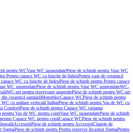
letă pentru WC
Vase WC suspendate
Piese de schimb pentru Vase WC
tru Pentru capace WC cu funcţie de bideu
Pentru vase de ceramică
 capace WC cu funcţie de bideu
Piese de schimb pentru Pentru capace
ase WC suspendate
Piese de schimb pentru Vase WC suspendate
WC-
eală
WC-uri pentru rezervoare aparente
Piese de schimb pentru WC-uri
 din ceramică sanitară
Monobloc
Capace WC
Piese de schimb pentru
 WC cu spălare verticală înălţat
Piese de schimb pentru Vas de WC cu
ta Comfort
Piese de schimb pentru Capace WC varianta
b pentru Vas de WC pentru copii
Vase WC suspendate
Piese de schimb
 pentru Capace WC pentru copii
Capace WC
Piese de schimb pentru
doseală
Accesorii
Piese de schimb pentru Accesorii
Clapete de
at Sigma
Piese de schimb pentru Pentru rezervor încastrat Sigma
Pentru