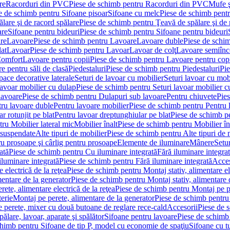
re
Racorduri din PVC
Piese de schimb pentru Racorduri din PVC
Mufe ş
e de schimb pentru Sifoane pisoar
Sifoane cu melc
Piese de schimb pent
lare şi de racord spălare
Piese de schimb pentru Ţeavă de spălare şi de 
are
Sifoane pentru bideuri
Piese de schimb pentru Sifoane pentru bideuri
re
Lavoare
Piese de schimb pentru Lavoare
Lavoare duble
Piese de schi
at
Lavoar
Piese de schimb pentru Lavoar
Lavoar de colţ
Lavoare semiînc
Comfort
Lavoare pentru copii
Piese de schimb pentru Lavoare pentru cop
e pentru săli de clasă
Piedestaluri
Piese de schimb pentru Piedestaluri
Pie
ace decorative laterale
Seturi de lavoar cu mobilier
Seturi lavoar cu mob
lavoar mobilier cu dulap
Piese de schimb pentru Seturi lavoar mobilier c
lavoare
Piese de schimb pentru Dulapuri sub lavoare
Pentru chiuvete
Pies
tru lavoare duble
Pentru lavoare mobilier
Piese de schimb pentru Pentru 
r rotunjit pe blat
Pentru lavoar dreptunghiular pe blat
Piese de schimb pe
ru Mobilier lateral mic
Mobilier înalt
Piese de schimb pentru Mobilier în
 suspendate
Alte tipuri de mobilier
Piese de schimb pentru Alte tipuri de 
u prosoape şi cârlig pentru prosoape
Elemente de iluminare
Mânere
Setur
ată
Piese de schimb pentru Cu iluminare integrată
Fără iluminare integra
iluminare integrată
Piese de schimb pentru Fără iluminare integrată
Acces
 electrică de la reţea
Piese de schimb pentru Montaj stativ, alimentare ele
mentare de la generator
Piese de schimb pentru Montaj stativ, alimentare 
ete, alimentare electrică de la reţea
Piese de schimb pentru Montaj pe per
erie
Montaj pe perete, alimentare de la generator
Piese de schimb pentru 
 perete, mixer cu două butoane de reglare rece-cald
Accesorii
Piese de 
ălare, lavoar, aparate şi spălător
Sifoane pentru lavoare
Piese de schimb
chimb pentru Sifoane de tip P, model cu economie de spaţiu
Sifoane cu t