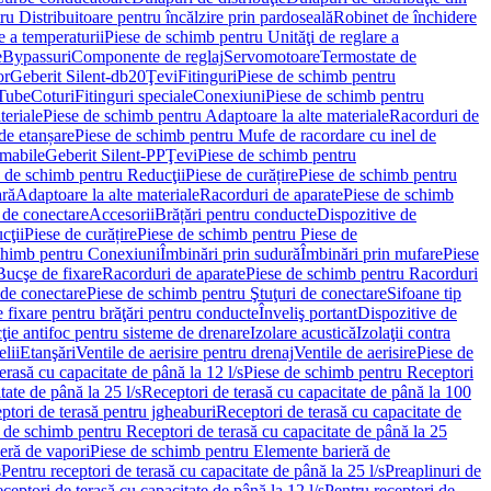
u Distribuitoare pentru încălzire prin pardoseală
Robinet de închidere
e a temperaturii
Piese de schimb pentru Unităţi de reglare a
e
Bypassuri
Componente de reglaj
Servomotoare
Termostate de
or
Geberit Silent-db20
Ţevi
Fitinguri
Piese de schimb pentru
rTube
Coturi
Fitinguri speciale
Conexiuni
Piese de schimb pentru
teriale
Piese de schimb pentru Adaptoare la alte materiale
Racorduri de
de etanșare
Piese de schimb pentru Mufe de racordare cu inel de
umabile
Geberit Silent-PP
Ţevi
Piese de schimb pentru
 de schimb pentru Reducţii
Piese de curățire
Piese de schimb pentru
ară
Adaptoare la alte materiale
Racorduri de aparate
Piese de schimb
 de conectare
Accesorii
Brățări pentru conducte
Dispozitive de
cţii
Piese de curățire
Piese de schimb pentru Piese de
chimb pentru Conexiuni
Îmbinări prin sudură
Îmbinări prin mufare
Piese
Bucşe de fixare
Racorduri de aparate
Piese de schimb pentru Racorduri
 de conectare
Piese de schimb pentru Ştuţuri de conectare
Sifoane tip
 fixare pentru brăţări pentru conducte
Înveliş portant
Dispozitive de
ţie antifoc pentru sisteme de drenare
Izolare acustică
Izolaţii contra
lii
Etanşări
Ventile de aerisire pentru drenaj
Ventile de aerisire
Piese de
erasă cu capacitate de până la 12 l/s
Piese de schimb pentru Receptori
ate de până la 25 l/s
Receptori de terasă cu capacitate de până la 100
tori de terasă pentru jgheaburi
Receptori de terasă cu capacitate de
 de schimb pentru Receptori de terasă cu capacitate de până la 25
eră de vapori
Piese de schimb pentru Elemente barieră de
s
Pentru receptori de terasă cu capacitate de până la 25 l/s
Preaplinuri de
ceptori de terasă cu capacitate de până la 12 l/s
Pentru receptori de