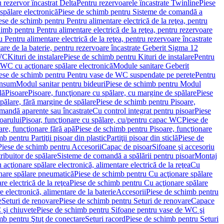
 rezervor încastrat Delta
Pentru rezervoarele încastrate Twinline
Piese
spălare electronică
Piese de schimb pentru Sisteme de comandă a
ese de schimb pentru Pentru alimentare electrică de la reţea, pentru
imb pentru Pentru alimentare electrică de la reţea, pentru rezervoare
 Pentru alimentare electrică de la reţea, pentru rezervoare încastrate
re de la baterie, pentru rezervoare încastrate Geberit Sigma 12
 WC
Kituri de instalare
Piese de schimb pentru Kituri de instalare
Pentru
 WC cu acţionare spălare electronică
Module sanitare Geberit
ese de schimb pentru Pentru vase de WC suspendate pe perete
Pentru
onsum
Modul sanitar pentru bideuri
Piese de schimb pentru Modul
lă
Pisoare
Pisoare, funcţionare cu spălare, cu margine de spălare
Piese
spălare, fără margine de spălare
Piese de schimb pentru Pisoare,
mandă aparente sau încastrate
Cu control integrat pentru pisoar
Piese
oarului
Pisoar, funcţionare cu spălare, cu/pentru capac WC
Piese de
are, funcţionare fără apă
Piese de schimb pentru Pisoare, funcţionare
b pentru Partiţii pisoar din plastic
Partiţii pisoar din sticlă
Piese de
Piese de schimb pentru Accesorii
Capac de pisoar
Sifoane şi accesoriu
ribuitor de spălare
Sisteme de comandă a spălării pentru pisoar
Montaj
acţionare spălare electronică, alimentare electrică de la reţea
Cu
nare spălare pneumatică
Piese de schimb pentru Cu acţionare spălare
re electrică de la reţea
Piese de schimb pentru Cu acţionare spălare
 electronică, alimentare de la baterie
Accesorii
Piese de schimb pentru
e
Seturi de renovare
Piese de schimb pentru Seturi de renovare
Capace
 şi chiuvete
Piese de schimb pentru Sifoane pentru vase de WC şi
mb pentru Ştuţ de conectare
Seturi racord
Piese de schimb pentru Seturi