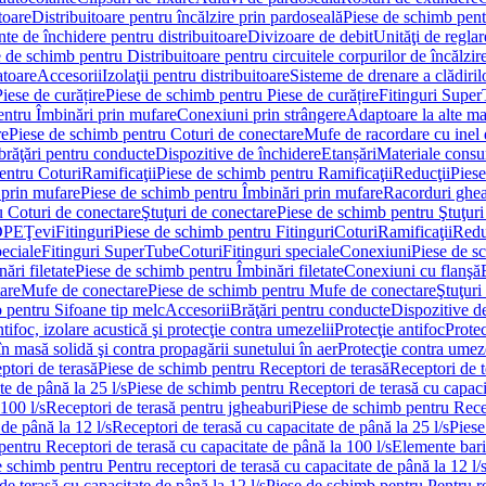
toare
Distribuitoare pentru încălzire prin pardoseală
Piese de schimb pentr
te de închidere pentru distribuitoare
Divizoare de debit
Unităţi de reglar
 de schimb pentru Distribuitoare pentru circuitele corpurilor de încălzir
toare
Accesorii
Izolaţii pentru distribuitoare
Sisteme de drenare a clădiril
Piese de curățire
Piese de schimb pentru Piese de curățire
Fitinguri Supe
entru Îmbinări prin mufare
Conexiuni prin strângere
Adaptoare la alte ma
re
Piese de schimb pentru Coturi de conectare
Mufe de racordare cu inel 
brăţări pentru conducte
Dispozitive de închidere
Etanșări
Materiale cons
entru Coturi
Ramificaţii
Piese de schimb pentru Ramificaţii
Reducţii
Piese
 prin mufare
Piese de schimb pentru Îmbinări prin mufare
Racorduri ghe
u Coturi de conectare
Ştuţuri de conectare
Piese de schimb pentru Ştuţuri
DPE
Ţevi
Fitinguri
Piese de schimb pentru Fitinguri
Coturi
Ramificaţii
Redu
peciale
Fitinguri SuperTube
Coturi
Fitinguri speciale
Conexiuni
Piese de s
ări filetate
Piese de schimb pentru Îmbinări filetate
Conexiuni cu flanşă
are
Mufe de conectare
Piese de schimb pentru Mufe de conectare
Ştuţuri
 pentru Sifoane tip melc
Accesorii
Brăţări pentru conducte
Dispozitive de
ntifoc, izolare acustică şi protecţie contra umezelii
Protecţie antifoc
Protec
în masă solidă şi contra propagării sunetului în aer
Protecţie contra umeze
ptori de terasă
Piese de schimb pentru Receptori de terasă
Receptori de t
te de până la 25 l/s
Piese de schimb pentru Receptori de terasă cu capacit
100 l/s
Receptori de terasă pentru jgheaburi
Piese de schimb pentru Recep
de până la 12 l/s
Receptori de terasă cu capacitate de până la 25 l/s
Piese
entru Receptori de terasă cu capacitate de până la 100 l/s
Elemente bari
 schimb pentru Pentru receptori de terasă cu capacitate de până la 12 l/
de terasă cu capacitate de până la 12 l/s
Piese de schimb pentru Pentru re