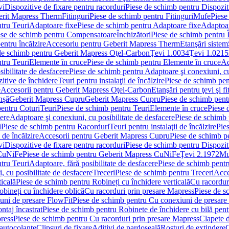
vi
Dispozitive de fixare pentru racorduri
Piese de schimb pentru Dispoziti
erit Mapress Therm
Fitinguri
Piese de schimb pentru Fitinguri
Mufe
Piese
tru Teuri
Adaptoare fixe
Piese de schimb pentru Adaptoare fixe
Adaptoar
ese de schimb pentru Compensatoare
Închizători
Piese de schimb pentru Î
entru încălzire
Accesoriu pentru Geberit Mapress Therm
Etanşări sistem
de schimb pentru Geberit Mapress Oţel-Carbon
Ţevi 1.0034
Ţevi 1.0215
tru Teuri
Elemente în cruce
Piese de schimb pentru Elemente în cruce
Ad
ibilitate de desfacere
Piese de schimb pentru Adaptoare şi conexiuni, cu
itive de închidere
Teuri pentru instalaţii de încălzire
Piese de schimb pent
e
Accesorii pentru Geberit Mapress Oţel-Carbon
Etanşări pentru ţevi şi fi
nșă
Geberit Mapress Cupru
Geberit Mapress Cupru
Piese de schimb pen
entru Coturi
Teuri
Piese de schimb pentru Teuri
Elemente în cruce
Piese 
cere
Adaptoare şi conexiuni, cu posibilitate de desfacere
Piese de schimb 
i
Piese de schimb pentru Racorduri
Teuri pentru instalaţii de încălzire
Pies
 de încălzire
Accesorii pentru Geberit Mapress Cupru
Piese de schimb p
vi
Dispozitive de fixare pentru racorduri
Piese de schimb pentru Dispoziti
 CuNiFe
Piese de schimb pentru Geberit Mapress CuNiFe
Ţevi 2.1972
Mu
tru Teuri
Adaptoare, fără posibilitate de desfacere
Piese de schimb pentru
 cu posibilitate de desfacere
Treceri
Piese de schimb pentru Treceri
Acce
ticală
Piese de schimb pentru Robineți cu închidere verticală
Cu racordur
bineți cu închidere oblică
Cu racorduri prin presare Mapress
Piese de s
uni de presare FlowFit
Piese de schimb pentru Cu conexiuni de presare
ntaj încastrat
Piese de schimb pentru Robinete de închidere cu bilă pent
ress
Piese de schimb pentru Cu racorduri prin presare Mapress
Clapete 
autocolante
Clipsuri de fixare
Aditivi de pardoseală
Rosturi de extindere