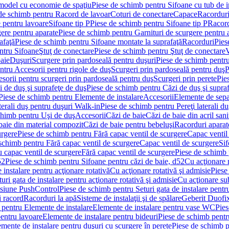
 model cu economie de spaţiu
Piese de schimb pentru Sifoane cu tub de 
de schimb pentru Racord de lavoar
Coturi de conectare
Capace
Racordur
 pentru lavoare
Sifoane tip P
Piese de schimb pentru Sifoane tip P
Racord
gere pentru aparate
Piese de schimb pentru Garnituri de scurgere pentru 
afaţă
Piese de schimb pentru Sifoane montate la suprafaţă
Racorduri
Pies
ntru Sifoane
Ştuţ de conectare
Piese de schimb pentru Ştuţ de conectare
V
baie
Duşuri
Scurgere prin pardoseală pentru duşuri
Piese de schimb pentru
ntru Accesorii pentru rigole de duş
Scurgeri prin pardoseală pentru duş
P
sorii pentru scurgeri prin pardoseală pentru duş
Scurgeri prin perete
Pie
i de duş şi suprafeţe de duş
Piese de schimb pentru Căzi de duş şi supra
Piese de schimb pentru Elemente de instalare
Accesorii
Elemente de sepa
aterali duş pentru duşuri Walk-in
Piese de schimb pentru Pereţi laterali d
chimb pentru Uşi de duş
Accesorii
Căzi de baie
Căzi de baie din acril sani
baie din material compozit
Căzi de baie pentru bebeluşi
Racorduri aparate
urgere
Piese de schimb pentru Fără capac ventil de scurgere
Capac ventil
schimb pentru Fără capac ventil de scurgere
Capac ventil de scurgere
Sif
 capac ventil de scurgere
Fără capac ventil de scurgere
Piese de schimb 
52
Piese de schimb pentru Sifoane pentru căzi de baie, d52
Cu acţionare 
 instalare pentru acţionare rotativă
Cu acţionare rotativă şi admisie
Piese
ri gata de instalare pentru acţionare rotativă şi admisie
Cu acţionare su
resiune PushControl
Piese de schimb pentru Seturi gata de instalare pent
i racord
Racorduri la apă
Sisteme de instalaţii şi de spălare
Geberit Duofi
 pentru Elemente de instalare
Elemente de instalare pentru vase WC
Pies
entru lavoare
Elemente de instalare pentru bideuri
Piese de schimb pentr
mente de instalare pentru duşuri cu scurgere în perete
Piese de schimb p