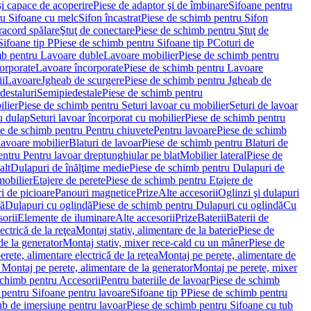
i capace de acoperire
Piese de adaptor şi de îmbinare
Sifoane pentru
ru Sifoane cu melc
Sifon încastrat
Piese de schimb pentru Sifon
racord spălare
Ştuţ de conectare
Piese de schimb pentru Ştuţ de
Sifoane tip P
Piese de schimb pentru Sifoane tip P
Coturi de
mb pentru Lavoare duble
Lavoare mobilier
Piese de schimb pentru
orporate
Lavoare încorporate
Piese de schimb pentru Lavoare
ii
Lavoare
Jgheab de scurgere
Piese de schimb pentru Jgheab de
destaluri
Semipiedestale
Piese de schimb pentru
ilier
Piese de schimb pentru Seturi lavoar cu mobilier
Seturi de lavoar
u dulap
Seturi lavoar încorporat cu mobilier
Piese de schimb pentru
e de schimb pentru Pentru chiuvete
Pentru lavoare
Piese de schimb
lavoare mobilier
Blaturi de lavoar
Piese de schimb pentru Blaturi de
ntru Pentru lavoar dreptunghiular pe blat
Mobilier lateral
Piese de
alt
Dulapuri de înălţime medie
Piese de schimb pentru Dulapuri de
mobilier
Etajere de perete
Piese de schimb pentru Etajere de
i de picioare
Panouri magnetice
Prize
Alte accesorii
Oglinzi şi dulapuri
tă
Dulapuri cu oglindă
Piese de schimb pentru Dulapuri cu oglindă
Cu
orii
Elemente de iluminare
Alte accesorii
Prize
Baterii
Baterii de
ctrică de la reţea
Montaj stativ, alimentare de la baterie
Piese de
de la generator
Montaj stativ, mixer rece-cald cu un mâner
Piese de
ete, alimentare electrică de la reţea
Montaj pe perete, alimentare de
Montaj pe perete, alimentare de la generator
Montaj pe perete, mixer
schimb pentru Accesorii
Pentru bateriile de lavoar
Piese de schimb
 pentru Sifoane pentru lavoare
Sifoane tip P
Piese de schimb pentru
ub de imersiune pentru lavoar
Piese de schimb pentru Sifoane cu tub