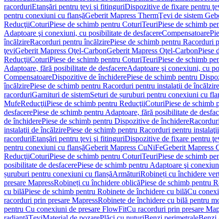
racorduri
Etanşări pentru ţevi şi fitinguri
Dispozitive de fixare pentru ţe
pentru conexiuni cu flanșă
Geberit Mapress Therm
Ţevi de sistem Geb
Reducţii
Coturi
Piese de schimb pentru Coturi
Teuri
Piese de schimb pen
Adaptoare şi conexiuni, cu posibilitate de desfacere
Compensatoare
Pi
încălzire
Racorduri pentru încălzire
Piese de schimb pentru Racorduri p
ţevi
Geberit Mapress Oţel-Carbon
Geberit Mapress Oţel-Carbon
Piese 
Reducţii
Coturi
Piese de schimb pentru Coturi
Teuri
Piese de schimb pen
Adaptoare, fără posibilitate de desfacere
Adaptoare şi conexiuni, cu pos
Compensatoare
Dispozitive de închidere
Piese de schimb pentru Dispoz
încălzire
Piese de schimb pentru Racorduri pentru instalaţii de încălzir
racorduri
Garnituri de sistem
Seturi de șuruburi pentru conexiuni cu fla
Mufe
Reducţii
Piese de schimb pentru Reducţii
Coturi
Piese de schimb p
desfacere
Piese de schimb pentru Adaptoare, fără posibilitate de desfa
de închidere
Piese de schimb pentru Dispozitive de închidere
Racordur
instalaţii de încălzire
Piese de schimb pentru Racorduri pentru instalaţii
racorduri
Etanşări pentru ţevi şi fitinguri
Dispozitive de fixare pentru ţe
pentru conexiuni cu flanșă
Geberit Mapress CuNiFe
Geberit Mapress
Reducţii
Coturi
Piese de schimb pentru Coturi
Teuri
Piese de schimb pen
posibilitate de desfacere
Piese de schimb pentru Adaptoare şi conexiuni,
șuruburi pentru conexiuni cu flanșă
Armături
Robineți cu închidere ver
presare Mapress
Robineți cu închidere oblică
Piese de schimb pentru Ro
cu bilă
Piese de schimb pentru Robinete de închidere cu bilă
Cu conexi
racorduri prin presare Mapress
Robinete de închidere cu bilă pentru mo
pentru Cu conexiuni de presare FlowFit
Cu racorduri prin presare Map
radiantă
Ţevi
Material de pozare
Plăci cu nuturi
Benzi perimetrale
Benzi 