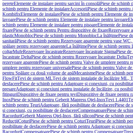
perete
Elemente de instalare pentru sarcini în consolă
Piese de schimb p
schimb pentru Elemente de instalare
Accesorii
Piese de schimb pentru 
Kombifix
Elemente de instalare
Piese de schimb pentru Elemente de ins
lavoare
Piese de schimb pentru Elemente de instalare pentru lavoare
El
schimb pentru Elemente de instalare pentru pisoare
Elemente de instala
fixare
Piese de schimb pentru Pentru dispozitive de fixare
Rezervoare a
plastic
Monobloc
Piese de schimb pentru Monobloc
La înălțime
Piese d
sanitară
Piese de schimb pentru Rezervoare aparente pentru vase WC, 
spălare pentru rezervoare aparente
La înălțime
Piese de schimb pentru 
colţar
Mufe
Rezervoare încastrate
Rezervoare încastrate Sigma
Piese de
încastrate Delta
Piese de schimb pentru Rezervoare încastrate Delta
Ţev
rezervoare aparente
Piese de schimb pentru Valve de umplere pentru r
umplere pentru rezervoare universale
Piese de schimb pentru Valve de
pentru Spălare cu două volume de apă
Mecanisme
Piese de schimb pe
FlowFit
Ţevi de sistem ML
Ţevi de sistem instalaţie de încălzire ML,
desfacere
Piese de schimb pentru Adaptoare şi conexiuni, cu posibilita
presare
Adaptoare şi conexiuni pentru instalaţie de încălzire, cu posibil
fitinguri
Dispozitive de fixare pentru țevi
Dispozitive de fixare pentru r
Inox
Piese de schimb pentru Geberit Mapress Oţel-Inox
Ţevi 1.4401
Ţe
schimb pentru Teuri
Adaptoare, fără posibilitate de desfacere
Piese de 
şi conexiuni, cu posibilitate de desfacere
Compensatoare
Piese de sch
Racorduri
Geberit Mapress Oţel-Inox, fără silicon
Piese de schimb pent
Reducţii
Coturi
Piese de schimb pentru Coturi
Teuri
Piese de schimb pen
posibilitate de desfacere
Piese de schimb pentru Adaptoare şi conexiuni,
Racorduri
Compensatoare
Piese de schimb pentru Compensatoare
Trece