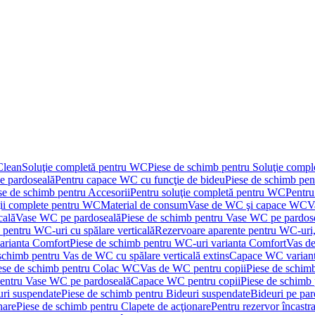
Clean
Soluţie completă pentru WC
Piese de schimb pentru Soluţie comp
e pardoseală
Pentru capace WC cu funcţie de bideu
Piese de schimb pen
se de schimb pentru Accesorii
Pentru soluţie completă pentru WC
Pentru
ţii complete pentru WC
Material de consum
Vase de WC şi capace WC
V
cală
Vase WC pe pardoseală
Piese de schimb pentru Vase WC pe pardos
 pentru WC-uri cu spălare verticală
Rezervoare aparente pentru WC-uri,
arianta Comfort
Piese de schimb pentru WC-uri varianta Comfort
Vas de
schimb pentru Vas de WC cu spălare verticală extins
Capace WC varian
ese de schimb pentru Colac WC
Vas de WC pentru copii
Piese de schim
pentru Vase WC pe pardoseală
Capace WC pentru copii
Piese de schimb
uri suspendate
Piese de schimb pentru Bideuri suspendate
Bideuri pe par
nare
Piese de schimb pentru Clapete de acţionare
Pentru rezervor încastr