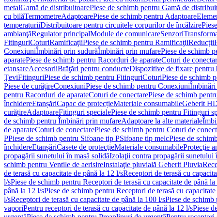
metal
Gamă de distribuitoare
Piese de schimb pentru Gamă de distribui
cu bilă
Termometre
Adaptoare
Piese de schimb pentru Adaptoare
Elemen
temperaturii
Distribuitoare pentru circuitele corpurilor de încălzire
Piese
ambianţă
Regulator principal
Module de comunicare
Senzori
Transforma
Fitinguri
Coturi
Ramificaţii
Piese de schimb pentru Ramificaţii
Reducţii
Conexiuni
Îmbinări prin sudură
Îmbinări prin mufare
Piese de schimb p
aparate
Piese de schimb pentru Racorduri de aparate
Coturi de conecta
etanșare
Accesorii
Brăţări pentru conducte
Dispozitive de fixare pentru 
Ţevi
Fitinguri
Piese de schimb pentru Fitinguri
Coturi
Piese de schimb p
Piese de curățire
Conexiuni
Piese de schimb pentru Conexiuni
Îmbinări
pentru Racorduri de aparate
Coturi de conectare
Piese de schimb pentr
închidere
Etanșări
Capac de protecție
Materiale consumabile
Geberit H
curățire
Adaptoare
Fitinguri speciale
Piese de schimb pentru Fitinguri s
de schimb pentru Îmbinări prin mufare
Adaptoare la alte materiale
Îmbin
de aparate
Coturi de conectare
Piese de schimb pentru Coturi de conect
P
Piese de schimb pentru Sifoane tip P
Sifoane tip melc
Piese de schimb
închidere
Etanșări
Casete de protecţie
Materiale consumabile
Protecţie a
propagării sunetului în masă solidă
Izolaţii contra propagării sunetului 
schimb pentru Ventile de aerisire
Instalaţie pluvială Geberit Pluvia
Rece
de terasă cu capacitate de până la 12 l/s
Receptori de terasă cu capacita
l/s
Piese de schimb pentru Receptori de terasă cu capacitate de până la 
până la 12 l/s
Piese de schimb pentru Receptori de terasă cu capacitate 
l/s
Receptori de terasă cu capacitate de până la 100 l/s
Piese de schimb p
vapori
Pentru receptori de terasă cu capacitate de până la 12 l/s
Piese de
urgenţă
Piese de schimb pentru Preaplinuri de urgenţă
Pentru receptori 