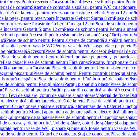
strat Omega
Pentru rezervor încastrat Delta
Piese de schimb pentru Pentru
erial de consum
Sisteme de comandă a spălării pentru WC cu acţionare 
lectrică de la reţea, pentru rezervoare încastrate Geberit Sigma 12 cm
Pi
 de la reţea, pentru rezervoare încastrate Geberit Sigma 8 cm
Piese de sch
, pentru rezervoare încastrate Geberit Omega 12 cm
Piese de schimb pentru
are încastrate Geberit Sigma 12 cm
Piese de schimb pentru Pentru alimenta
 schimb pentru Accesorii pentru sisteme de comandă a spălării pentru
nică
Piese de schimb pentru Pentru sisteme de comandă a spălării pentru
ul sanitar pentru vas de WC
Pentru vase de WC suspendate pe perete
Pi
 pe pardoseală
Accesorii
Piese de schimb pentru Accesorii
Material de c
ă
Piese de schimb pentru Pentru bideuri montate pe perete şi pe pardosea
re
Fără capac
Piese de schimb pentru Fără capac
Pisoare, funcţionare cu 
ndă aparente sau încastrate
Piese de schimb pentru Pentru sisteme de co
egrat al pisoarului
Piese de schimb pentru Pentru controlul integrat al pis
 bordură de spălare
Piese de schimb pentru Fără bordură de spălare
Piso
se de schimb pentru Partiţii pisoar
Partiţii pisoar din plastic
Piese de schim
ară
Piese de schimb pentru Partiţii pisoar din ceramică sanitară
Accesorii
tru Ţevi de spălare, coturi de spălare şi adaptoare
Material de fixare
Dist
re electronică, alimentare electrică de la reţea
Piese de schimb pentru Cu 
entru Cu acţionare spălare electronică, alimentare de la baterie
Cu acţio
 schimb pentru Montaj aparent
Cu acţionare spălare electronică, alimenta
nică, alimentare de la baterie
Piese de schimb pentru Cu acţionare spălare
 de carcase şi de înlocuire
Ţevi de spălare, coturi de spălare şi adaptoar
parate pentru vase de WC, pisoare şi bideuri
Sifoane pentru vase de WC
ese de schimb pentru Coturi de conectare
Ştuţ de conectare
Piese de schi