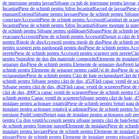
de imersiune pentru lavoar
Sifoane cu tub de imersiune pentru lavoar,
încastrat
Piese de schimb pentru Sifon încastrat
Racord de lavoar
Piese 
etanşare
Extensii
Sifoane pentru lavoare
Piese de schimb pentru Sifoane
conectare
Accesorii
Piese de schimb pentru Accesorii
Garnituri de scur
încastrat
Piese de schimb pentru Sifon încastrat
Sifoane montate la supr
de schimb pentru Sifoane pentru spălătoare
Sifoane
Piese de schimb pe
evacuare
Accesorii
Piese de schimb pentru Accesorii
Duşuri şi căzi de 
pentru Rigole de duş
Accesorii pentru rigole de duş
Piese de schimb pe
pentru scurgeri prin pardoseală pentru duş
Piese de schimb pentru Acce
perete
Piese de schimb pentru Accesorii pentru scurgeri prin perete
Căz
pentru Suprafeţe de duş din materiale compozite
Elemente de instalare
separare duş
Piese de schimb pentru Elemente de separare duş
Pereţi l
schimb pentru Elemente de separare pentru cadă
Uşi de duş
Piese de s
rectangulare
Piese de schimb pentru Căzi de baie rectangulare
Căzi de 
schimb pentru Sifoane pentru căzi de duş, d52
Fără capac ventil de sc
Sifoane pentru căzi de duş, d62
Fără capac ventil de scurgere
Piese de 
căzi de duş, d90
Cu capac ventil de scurgere
Piese de schimb pentru Cu
schimb pentru Capac ventil de scurgere
Sifoane pentru căzi de baie, d
instalare pentru acţionare rotativă
Piese de schimb pentru Seturi gata de
instalare pentru acţionare rotativă şi admisie
Piese de schimb pentru Setu
presiune PushControl
Seturi gata de instalare pentru acţionarea sub p
pentru Cu dop ventil
Accesorii pentru sifoane pentru căzi de baie
Setur
de schimb pentru Sisteme suport
Elemente de instalare
Piese de schimb
instalare pentru lavoare
Piese de schimb pentru Elemente de instalare p
pisoare
Piese de schimb pentru Elemente de instalare pentru pisoare
Ele