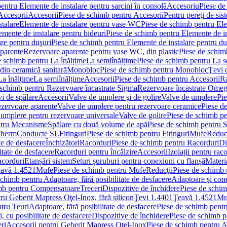
entru Elemente de instalare pentru sarcini în consolă
Accesoriu
Piese de
Accesorii
Accesorii
Piese de schimb pentru Accesorii
Pentru pereţi de sis
talare
Elemente de instalare pentru vase WC
Piese de schimb pentru El
emente de instalare pentru bideuri
Piese de schimb pentru Elemente de in
re pentru duşuri
Piese de schimb pentru Elemente de instalare pentru du
parente
Rezervoare aparente pentru vase WC, din plastic
Piese de schim
e schimb pentru La înălțime
La semiînălțime
Piese de schimb pentru La s
din ceramică sanitară
Monobloc
Piese de schimb pentru Monobloc
Ţevi 
La înălțime
La semiînălțime
Accesorii
Piese de schimb pentru Accesorii
Ra
 schimb pentru Rezervoare încastrate Sigma
Rezervoare încastrate Ome
i de spălare
Accesorii
Valve de umplere şi de golire
Valve de umplere
Pie
ezervoare aparente
Valve de umplere pentru rezervoare ceramice
Piese d
 umplere pentru rezervoare universale
Valve de golire
Piese de schimb pe
ntru Mecanisme
Spălare cu două volume de apă
Piese de schimb pentru 
 Therm
Conducte SL
Fitinguri
Piese de schimb pentru Fitinguri
Mufe
Reducţ
te de desfacere
Închizători
Racorduri
Piese de schimb pentru Racorduri
Di
itate de desfacere
Racorduri pentru încălzire
Accesorii
Izolații pentru rac
acorduri
Etanșări sistem
Seturi șuruburi pentru conexiuni cu flanșă
Materi
avă 1.4521
Mufe
Piese de schimb pentru Mufe
Reducţii
Piese de schimb 
schimb pentru Adaptoare, fără posibilitate de desfacere
Adaptoare şi cone
imb pentru Compensatoare
Treceri
Dispozitive de închidere
Piese de schim
ru Geberit Mapress Oţel-Inox, fără silicon
Ţevi 1.4401
Ţeavă 1.4521
Mu
tru Teuri
Adaptoare, fără posibilitate de desfacere
Piese de schimb pentru
 cu posibilitate de desfacere
Dispozitive de închidere
Piese de schimb p
ri
Accesorii pentru Geberit Mapress Oţel-Inox
Piese de schimb pentru A