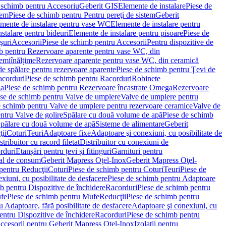
 schimb pentru Accesoriu
Geberit GIS
Elemente de instalare
Piese de
tem
Piese de schimb pentru Pentru pereţi de sistem
Geberit
emente de instalare pentru vase WC
Elemente de instalare pentru
stalare pentru bideuri
Elemente de instalare pentru pisoare
Piese de
şuri
Accesorii
Piese de schimb pentru Accesorii
Pentru dispozitive de
b pentru Rezervoare aparente pentru vase WC, din
emiînălțime
Rezervoare aparente pentru vase WC, din ceramică
de spălare pentru rezervoare aparente
Piese de schimb pentru Ţevi de
corduri
Piese de schimb pentru Racorduri
Robinete
ga
Piese de schimb pentru Rezervoare încastrate Omega
Rezervoare
se de schimb pentru Valve de umplere
Valve de umplere pentru
e schimb pentru Valve de umplere pentru rezervoare ceramice
Valve de
ntru Valve de golire
Spălare cu două volume de apă
Piese de schimb
Spălare cu două volume de apă
Sisteme de alimentare
Geberit
ii
Coturi
Teuri
Adaptoare fixe
Adaptoare şi conexiuni, cu posibilitate de
stribuitor cu racord filetat
Distribuitor cu conexiuni de
orduri
Etanșări pentru țevi și fitinguri
Garnituri pentru
al de consum
Geberit Mapress Oţel-Inox
Geberit Mapress Oţel-
pentru Reducţii
Coturi
Piese de schimb pentru Coturi
Teuri
Piese de
xiuni, cu posibilitate de desfacere
Piese de schimb pentru Adaptoare
b pentru Dispozitive de închidere
Racorduri
Piese de schimb pentru
fe
Piese de schimb pentru Mufe
Reducţii
Piese de schimb pentru
 Adaptoare, fără posibilitate de desfacere
Adaptoare şi conexiuni, cu
entru Dispozitive de închidere
Racorduri
Piese de schimb pentru
ccesorii pentru Geberit Mapress Oţel-Inox
Izolaţii pentru