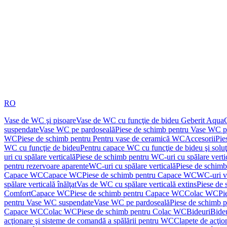
RO
Vase de WC şi pisoare
Vase de WC cu funcţie de bideu Geberit Aqua
suspendate
Vase WC pe pardoseală
Piese de schimb pentru Vase WC p
WC
Piese de schimb pentru Pentru vase de ceramică WC
Accesorii
Pie
WC cu funcţie de bideu
Pentru capace WC cu funcţie de bideu şi solu
uri cu spălare verticală
Piese de schimb pentru WC-uri cu spălare verti
pentru rezervoare aparente
WC-uri cu spălare verticală
Piese de schimb
Capace WC
Capace WC
Piese de schimb pentru Capace WC
WC-uri v
spălare verticală înălţat
Vas de WC cu spălare verticală extins
Piese de 
Comfort
Capace WC
Piese de schimb pentru Capace WC
Colac WC
Pi
pentru Vase WC suspendate
Vase WC pe pardoseală
Piese de schimb 
Capace WC
Colac WC
Piese de schimb pentru Colac WC
Bideuri
Bide
acţionare şi sisteme de comandă a spălării pentru WC
Clapete de acţio