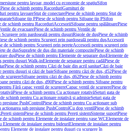
imersiune pentru lavoar, model cu economie de spaţiu
Sifon
i
Piese de schimb pentru Racorduri
Garnituri de
uri pentru lavoare
Ştuţ de conectare
Piese de schimb pentru Ştuţ de
aparate
Sifoane tip P
Piese de schimb pentru Sifoane tip P
Sifon
e de schimb pentru Racorduri
Accesorii
Sifoane pentru spălătoare
Piese
entile de evacuare
Piese de schimb pentru Ventile de
 Scurgere prin pardoseală pentru duşuri
Rigole de duş
Piese de schimb
iese de schimb pentru Scurgeri prin pardoseală pentru duş
Accesorii
se de schimb pentru Scurgeri prin perete
Accesorii pentru scurgeri prin
feţe de duş
Suprafeţe de duş din materiale compozite
Piese de schimb
rare duş
Piese de schimb pentru Elemente de separare duş
Elemente de
uş pentru duşuri Walk-in
Elemente de separare pentru cadă
Piese de
tar
Piese de schimb pentru Căzi de baie din acril sanitar
Căzi de baie
 pentru duşuri şi căzi de baie
Sifoane pentru căzi de duş, d52
Piese de
 de scurgere
Sifoane pentru căzi de duş, d62
Piese de schimb pentru
oane pentru căzi de duş, d90
Piese de schimb pentru Sifoane pentru
pentru Fără capac ventil de scurgere
Capac ventil de scurgere
Piese de
rotativă
Piese de schimb pentru Cu acţionare rotativă
Seturi gata de
 de schimb pentru Cu acţionare rotativă şi admisie
Seturi gata de
b presiune PushControl
Piese de schimb pentru Cu acţionare sub
ru acţionarea sub presiune PushControl
Cu dop ventil
Piese de schimb
x
Pereţi sistem
Piese de schimb pentru Pereţi sistem
Sisteme suport
Piese
e de schimb pentru Elemente de instalare pentru vase WC
Elemente de
u Elemente de instalare pentru bideuri
Elemente de instalare pentru
entru Elemente de instalare pentru duşuri cu scurgere în