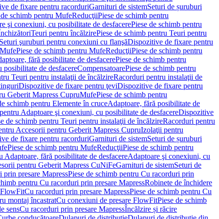
ve de fixare pentru racorduri
Garnituri de sistem
Seturi de șuruburi
 de schimb pentru Mufe
Reducţii
Piese de schimb pentru
e şi conexiuni, cu posibilitate de desfacere
Piese de schimb pentru
nchizători
Teuri pentru încălzire
Piese de schimb pentru Teuri pentru
Seturi şuruburi pentru conexiuni cu flanşă
Dispozitive de fixare pentru
Mufe
Piese de schimb pentru Mufe
Reducţii
Piese de schimb pentru
aptoare, fără posibilitate de desfacere
Piese de schimb pentru
 posibilitate de desfacere
Compensatoare
Piese de schimb pentru
ru Teuri pentru instalaţii de încălzire
Racorduri pentru instalaţii de
tinguri
Dispozitive de fixare pentru ţevi
Dispozitive de fixare pentru
tru Geberit Mapress Cupru
Mufe
Piese de schimb pentru
de schimb pentru Elemente în cruce
Adaptoare, fără posibilitate de
pentru Adaptoare şi conexiuni, cu posibilitate de desfacere
Dispozitive
e de schimb pentru Teuri pentru instalaţii de încălzire
Racorduri pentru
entru Accesorii pentru Geberit Mapress Cupru
Izolaţii pentru
ve de fixare pentru racorduri
Garnituri de sistem
Seturi de șuruburi
fe
Piese de schimb pentru Mufe
Reducţii
Piese de schimb pentru
 Adaptoare, fără posibilitate de desfacere
Adaptoare şi conexiuni, cu
sorii pentru Geberit Mapress CuNiFe
Garnituri de sistem
Seturi de
i prin presare Mapress
Piese de schimb pentru Cu racorduri prin
chimb pentru Cu racorduri prin presare Mapress
Robinete de închidere
 FlowFit
Cu racorduri prin presare Mapress
Piese de schimb pentru Cu
ru montaj încastrat
Cu conexiuni de presare FlowFit
Piese de schimb
de sens
Cu racorduri prin presare Mapress
Încălzire și răcire
Curbe conducătoare
Dulapuri de distribuţie
Dulapuri de distribuţie din