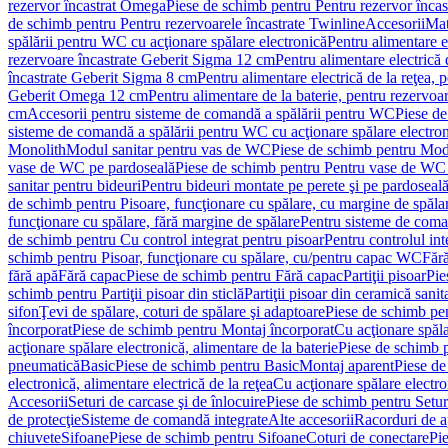
rezervor încastrat Omega
Piese de schimb pentru Pentru rezervor înca
de schimb pentru Pentru rezervoarele încastrate Twinline
Accesorii
Mat
spălării pentru WC cu acţionare spălare electronică
Pentru alimentare e
rezervoare încastrate Geberit Sigma 12 cm
Pentru alimentare electrică
încastrate Geberit Sigma 8 cm
Pentru alimentare electrică de la reţea
Geberit Omega 12 cm
Pentru alimentare de la baterie, pentru rezervo
cm
Accesorii pentru sisteme de comandă a spălării pentru WC
Piese de
sisteme de comandă a spălării pentru WC cu acţionare spălare electro
Monolith
Modul sanitar pentru vas de WC
Piese de schimb pentru Mod
vase de WC pe pardoseală
Piese de schimb pentru Pentru vase de WC
sanitar pentru bideuri
Pentru bideuri montate pe perete şi pe pardoseal
de schimb pentru Pisoare, funcţionare cu spălare, cu margine de spăla
funcţionare cu spălare, fără margine de spălare
Pentru sisteme de coma
de schimb pentru Cu control integrat pentru pisoar
Pentru controlul int
schimb pentru Pisoar, funcţionare cu spălare, cu/pentru capac WC
Fără
fără apă
Fără capac
Piese de schimb pentru Fără capac
Partiţii pisoar
Pie
schimb pentru Partiţii pisoar din sticlă
Partiţii pisoar din ceramică sanit
sifon
Ţevi de spălare, coturi de spălare şi adaptoare
Piese de schimb pen
încorporat
Piese de schimb pentru Montaj încorporat
Cu acţionare spăla
acţionare spălare electronică, alimentare de la baterie
Piese de schimb p
pneumatică
Basic
Piese de schimb pentru Basic
Montaj aparent
Piese de
electronică, alimentare electrică de la reţea
Cu acţionare spălare electro
Accesorii
Seturi de carcase şi de înlocuire
Piese de schimb pentru Seturi
de protecţie
Sisteme de comandă integrate
Alte accesorii
Racorduri de a
chiuvete
Sifoane
Piese de schimb pentru Sifoane
Coturi de conectare
Pi