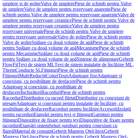
umplere şi de golire
Valve de umplere
Piese de schimb pentru Valve
de umplere
Valve de umplere pentru rezervoare aparente
Piese de
schimb pentru Valve de umplere pentru rezervoare aparente
Valve de
umplere pentru rezervoare ceramice
Piese de schimb pentru Valve de
umplere pentru rezervoare ceramice
Valve de umplere pentru
rezervoare universale
Piese de schimb pentru Valve de umplere
pentru rezervoare universale
Valve de golire
Piese de schimb pentru
Valve de golire
Spălare cu două volume de apă
Piese de schimb
pentru Spălare cu două volume de apă
Mecanisme
Piese de schimb
pentru Mecanisme
Spălare cu două volume de apă
Piese de schimb
pentru Spălare cu două volume de apă
Sisteme de alimentare
Geberit
FlowFit
Ţevi de sistem ML
Ţevi de sistem instalaţie de încălzire ML,
Therm
Conducte SL
Fitinguri
Piese de schimb pentru
Fitinguri
Mufe
Reducţii
Coturi
Teuri
Adaptoare fixe
Adaptoare şi
conexiuni, cu posibilitate de desfacere
Piese de schimb pentru
Adaptoare şi conexiuni, cu posibilitate de
desfacere
Închizători
Racorduri
Piese de schimb pentru
Racorduri
Distribuitor cu racord filetat
Distribuitor cu conexiuni de
presare
Adaptoare şi conexiuni pentru instalaţie de încălzire, cu
posibilitate de desfacere
Racorduri pentru încălzire
Accesorii
Izolații
pentru racorduri
Etanșări pentru țevi și fitinguri
Garnituri pentru
fitinguri
Dispozitive de fixare pentru țevi
Dispozitive de fixare pentru
racorduri
Etanșări sistem
Seturi șuruburi pentru conexiuni cu
flanșă
Material de consum
Geberit Mapress Oţel-Inox
Geberit
Mapress Oţel-Inox
Piese de schimb pentru Geberit Mapress Oţel-