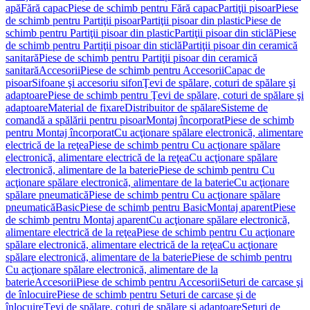
apă
Fără capac
Piese de schimb pentru Fără capac
Partiţii pisoar
Piese
de schimb pentru Partiţii pisoar
Partiţii pisoar din plastic
Piese de
schimb pentru Partiţii pisoar din plastic
Partiţii pisoar din sticlă
Piese
de schimb pentru Partiţii pisoar din sticlă
Partiţii pisoar din ceramică
sanitară
Piese de schimb pentru Partiţii pisoar din ceramică
sanitară
Accesorii
Piese de schimb pentru Accesorii
Capac de
pisoar
Sifoane şi accesoriu sifon
Ţevi de spălare, coturi de spălare şi
adaptoare
Piese de schimb pentru Ţevi de spălare, coturi de spălare şi
adaptoare
Material de fixare
Distribuitor de spălare
Sisteme de
comandă a spălării pentru pisoar
Montaj încorporat
Piese de schimb
pentru Montaj încorporat
Cu acţionare spălare electronică, alimentare
electrică de la reţea
Piese de schimb pentru Cu acţionare spălare
electronică, alimentare electrică de la reţea
Cu acţionare spălare
electronică, alimentare de la baterie
Piese de schimb pentru Cu
acţionare spălare electronică, alimentare de la baterie
Cu acţionare
spălare pneumatică
Piese de schimb pentru Cu acţionare spălare
pneumatică
Basic
Piese de schimb pentru Basic
Montaj aparent
Piese
de schimb pentru Montaj aparent
Cu acţionare spălare electronică,
alimentare electrică de la reţea
Piese de schimb pentru Cu acţionare
spălare electronică, alimentare electrică de la reţea
Cu acţionare
spălare electronică, alimentare de la baterie
Piese de schimb pentru
Cu acţionare spălare electronică, alimentare de la
baterie
Accesorii
Piese de schimb pentru Accesorii
Seturi de carcase şi
de înlocuire
Piese de schimb pentru Seturi de carcase şi de
înlocuire
Ţevi de spălare, coturi de spălare şi adaptoare
Seturi de