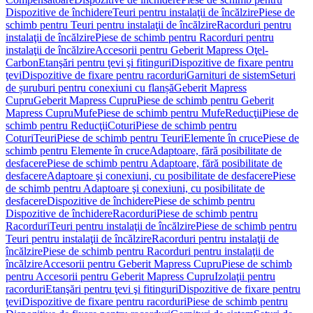
Dispozitive de închidere
Teuri pentru instalaţii de încălzire
Piese de
schimb pentru Teuri pentru instalaţii de încălzire
Racorduri pentru
instalaţii de încălzire
Piese de schimb pentru Racorduri pentru
instalaţii de încălzire
Accesorii pentru Geberit Mapress Oţel-
Carbon
Etanşări pentru ţevi şi fitinguri
Dispozitive de fixare pentru
ţevi
Dispozitive de fixare pentru racorduri
Garnituri de sistem
Seturi
de șuruburi pentru conexiuni cu flanșă
Geberit Mapress
Cupru
Geberit Mapress Cupru
Piese de schimb pentru Geberit
Mapress Cupru
Mufe
Piese de schimb pentru Mufe
Reducţii
Piese de
schimb pentru Reducţii
Coturi
Piese de schimb pentru
Coturi
Teuri
Piese de schimb pentru Teuri
Elemente în cruce
Piese de
schimb pentru Elemente în cruce
Adaptoare, fără posibilitate de
desfacere
Piese de schimb pentru Adaptoare, fără posibilitate de
desfacere
Adaptoare şi conexiuni, cu posibilitate de desfacere
Piese
de schimb pentru Adaptoare şi conexiuni, cu posibilitate de
desfacere
Dispozitive de închidere
Piese de schimb pentru
Dispozitive de închidere
Racorduri
Piese de schimb pentru
Racorduri
Teuri pentru instalaţii de încălzire
Piese de schimb pentru
Teuri pentru instalaţii de încălzire
Racorduri pentru instalaţii de
încălzire
Piese de schimb pentru Racorduri pentru instalaţii de
încălzire
Accesorii pentru Geberit Mapress Cupru
Piese de schimb
pentru Accesorii pentru Geberit Mapress Cupru
Izolaţii pentru
racorduri
Etanşări pentru ţevi şi fitinguri
Dispozitive de fixare pentru
ţevi
Dispozitive de fixare pentru racorduri
Piese de schimb pentru