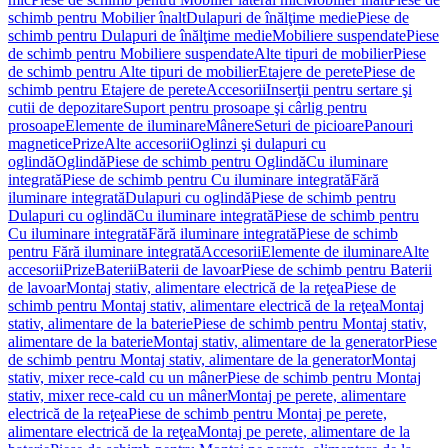
schimb pentru Mobilier înalt
Dulapuri de înălţime medie
Piese de
schimb pentru Dulapuri de înălţime medie
Mobiliere suspendate
Piese
de schimb pentru Mobiliere suspendate
Alte tipuri de mobilier
Piese
de schimb pentru Alte tipuri de mobilier
Etajere de perete
Piese de
schimb pentru Etajere de perete
Accesorii
Inserţii pentru sertare şi
cutii de depozitare
Suport pentru prosoape şi cârlig pentru
prosoape
Elemente de iluminare
Mânere
Seturi de picioare
Panouri
magnetice
Prize
Alte accesorii
Oglinzi şi dulapuri cu
oglindă
Oglindă
Piese de schimb pentru Oglindă
Cu iluminare
integrată
Piese de schimb pentru Cu iluminare integrată
Fără
iluminare integrată
Dulapuri cu oglindă
Piese de schimb pentru
Dulapuri cu oglindă
Cu iluminare integrată
Piese de schimb pentru
Cu iluminare integrată
Fără iluminare integrată
Piese de schimb
pentru Fără iluminare integrată
Accesorii
Elemente de iluminare
Alte
accesorii
Prize
Baterii
Baterii de lavoar
Piese de schimb pentru Baterii
de lavoar
Montaj stativ, alimentare electrică de la reţea
Piese de
schimb pentru Montaj stativ, alimentare electrică de la reţea
Montaj
stativ, alimentare de la baterie
Piese de schimb pentru Montaj stativ,
alimentare de la baterie
Montaj stativ, alimentare de la generator
Piese
de schimb pentru Montaj stativ, alimentare de la generator
Montaj
stativ, mixer rece-cald cu un mâner
Piese de schimb pentru Montaj
stativ, mixer rece-cald cu un mâner
Montaj pe perete, alimentare
electrică de la reţea
Piese de schimb pentru Montaj pe perete,
alimentare electrică de la reţea
Montaj pe perete, alimentare de la