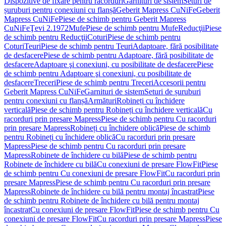
Dispozitive de fixare pentru racorduri
Garnituri de sistem
Seturi de
șuruburi pentru conexiuni cu flanșă
Geberit Mapress CuNiFe
Geberit
Mapress CuNiFe
Piese de schimb pentru Geberit Mapress
CuNiFe
Ţevi 2.1972
Mufe
Piese de schimb pentru Mufe
Reducţii
Piese
de schimb pentru Reducţii
Coturi
Piese de schimb pentru
Coturi
Teuri
Piese de schimb pentru Teuri
Adaptoare, fără posibilitate
de desfacere
Piese de schimb pentru Adaptoare, fără posibilitate de
desfacere
Adaptoare şi conexiuni, cu posibilitate de desfacere
Piese
de schimb pentru Adaptoare şi conexiuni, cu posibilitate de
desfacere
Treceri
Piese de schimb pentru Treceri
Accesorii pentru
Geberit Mapress CuNiFe
Garnituri de sistem
Seturi de șuruburi
pentru conexiuni cu flanșă
Armături
Robineți cu închidere
verticală
Piese de schimb pentru Robineți cu închidere verticală
Cu
racorduri prin presare Mapress
Piese de schimb pentru Cu racorduri
prin presare Mapress
Robineți cu închidere oblică
Piese de schimb
pentru Robineți cu închidere oblică
Cu racorduri prin presare
Mapress
Piese de schimb pentru Cu racorduri prin presare
Mapress
Robinete de închidere cu bilă
Piese de schimb pentru
Robinete de închidere cu bilă
Cu conexiuni de presare FlowFit
Piese
de schimb pentru Cu conexiuni de presare FlowFit
Cu racorduri prin
presare Mapress
Piese de schimb pentru Cu racorduri prin presare
Mapress
Robinete de închidere cu bilă pentru montaj încastrat
Piese
de schimb pentru Robinete de închidere cu bilă pentru montaj
încastrat
Cu conexiuni de presare FlowFit
Piese de schimb pentru Cu
conexiuni de presare FlowFit
Cu racorduri prin presare Mapress
Piese