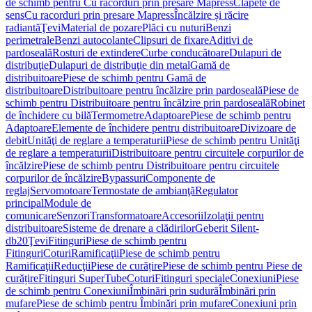
de schimb pentru Cu racorduri prin presare Mapress
Clapete de
sens
Cu racorduri prin presare Mapress
Încălzire și răcire
radiantă
Ţevi
Material de pozare
Plăci cu nuturi
Benzi
perimetrale
Benzi autocolante
Clipsuri de fixare
Aditivi de
pardoseală
Rosturi de extindere
Curbe conducătoare
Dulapuri de
distribuţie
Dulapuri de distribuţie din metal
Gamă de
distribuitoare
Piese de schimb pentru Gamă de
distribuitoare
Distribuitoare pentru încălzire prin pardoseală
Piese de
schimb pentru Distribuitoare pentru încălzire prin pardoseală
Robinet
de închidere cu bilă
Termometre
Adaptoare
Piese de schimb pentru
Adaptoare
Elemente de închidere pentru distribuitoare
Divizoare de
debit
Unităţi de reglare a temperaturii
Piese de schimb pentru Unităţi
de reglare a temperaturii
Distribuitoare pentru circuitele corpurilor de
încălzire
Piese de schimb pentru Distribuitoare pentru circuitele
corpurilor de încălzire
Bypassuri
Componente de
reglaj
Servomotoare
Termostate de ambianţă
Regulator
principal
Module de
comunicare
Senzori
Transformatoare
Accesorii
Izolaţii pentru
distribuitoare
Sisteme de drenare a clădirilor
Geberit Silent-
db20
Ţevi
Fitinguri
Piese de schimb pentru
Fitinguri
Coturi
Ramificaţii
Piese de schimb pentru
Ramificaţii
Reducţii
Piese de curățire
Piese de schimb pentru Piese de
curățire
Fitinguri SuperTube
Coturi
Fitinguri speciale
Conexiuni
Piese
de schimb pentru Conexiuni
Îmbinări prin sudură
Îmbinări prin
mufare
Piese de schimb pentru Îmbinări prin mufare
Conexiuni prin