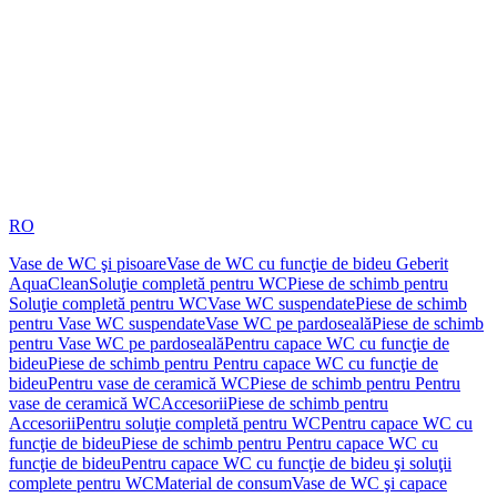
RO
Vase de WC şi pisoare
Vase de WC cu funcţie de bideu Geberit
AquaClean
Soluţie completă pentru WC
Piese de schimb pentru
Soluţie completă pentru WC
Vase WC suspendate
Piese de schimb
pentru Vase WC suspendate
Vase WC pe pardoseală
Piese de schimb
pentru Vase WC pe pardoseală
Pentru capace WC cu funcţie de
bideu
Piese de schimb pentru Pentru capace WC cu funcţie de
bideu
Pentru vase de ceramică WC
Piese de schimb pentru Pentru
vase de ceramică WC
Accesorii
Piese de schimb pentru
Accesorii
Pentru soluţie completă pentru WC
Pentru capace WC cu
funcţie de bideu
Piese de schimb pentru Pentru capace WC cu
funcţie de bideu
Pentru capace WC cu funcţie de bideu şi soluţii
complete pentru WC
Material de consum
Vase de WC şi capace