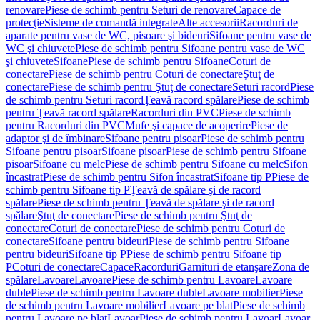
renovare
Piese de schimb pentru Seturi de renovare
Capace de
protecţie
Sisteme de comandă integrate
Alte accesorii
Racorduri de
aparate pentru vase de WC, pisoare şi bideuri
Sifoane pentru vase de
WC şi chiuvete
Piese de schimb pentru Sifoane pentru vase de WC
şi chiuvete
Sifoane
Piese de schimb pentru Sifoane
Coturi de
conectare
Piese de schimb pentru Coturi de conectare
Ştuţ de
conectare
Piese de schimb pentru Ştuţ de conectare
Seturi racord
Piese
de schimb pentru Seturi racord
Ţeavă racord spălare
Piese de schimb
pentru Ţeavă racord spălare
Racorduri din PVC
Piese de schimb
pentru Racorduri din PVC
Mufe şi capace de acoperire
Piese de
adaptor şi de îmbinare
Sifoane pentru pisoar
Piese de schimb pentru
Sifoane pentru pisoar
Sifoane pisoar
Piese de schimb pentru Sifoane
pisoar
Sifoane cu melc
Piese de schimb pentru Sifoane cu melc
Sifon
încastrat
Piese de schimb pentru Sifon încastrat
Sifoane tip P
Piese de
schimb pentru Sifoane tip P
Ţeavă de spălare şi de racord
spălare
Piese de schimb pentru Ţeavă de spălare şi de racord
spălare
Ştuţ de conectare
Piese de schimb pentru Ştuţ de
conectare
Coturi de conectare
Piese de schimb pentru Coturi de
conectare
Sifoane pentru bideuri
Piese de schimb pentru Sifoane
pentru bideuri
Sifoane tip P
Piese de schimb pentru Sifoane tip
P
Coturi de conectare
Capace
Racorduri
Garnituri de etanşare
Zona de
spălare
Lavoare
Lavoare
Piese de schimb pentru Lavoare
Lavoare
duble
Piese de schimb pentru Lavoare duble
Lavoare mobilier
Piese
de schimb pentru Lavoare mobilier
Lavoare pe blat
Piese de schimb
pentru Lavoare pe blat
Lavoar
Piese de schimb pentru Lavoar
Lavoar