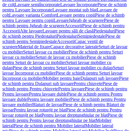
de colţ
Lavoare semiîncorporate
Lavoare încorporate
Piese de schimb
pentru Lavoare încorporate
Lavoare montat sub blat
Lavoare de
colţ
Lavoare varianta Comfort
Lavoare pentru copii
Piese de schimb
pentru Lavoare pentru copii
Lavoare
Jgheab de scurgere
Piese de
schimb pentru Jgheab de scurgere
Accesorii
Piese de schimb pentru
Accesorii
Alte lavoare
Lavoare pentru săli de clasă
Piedestaluri
Piese
de schimb pentru Piedestaluri
Piedestaluri
Semipiedestale
Piese de
schimb pentru Semipiedestale
Accesorii
Capac ventil de
scurgere
Material de fixare
Capace decorative laterale
Seturi de lavoar
cu mobilier
Seturi lavoar cu mobilier
Piese de schimb pentru Seturi
lavoar cu mobilier
Seturi de lavoar cu mobilier
Piese de schimb
pentru Seturi de lavoar cu mobilier
Seturi lavoar mobilier cu
dulap
Piese de schimb pentru Seturi lavoar mobilier cu dulap
Seturi
lavoar încorporat cu mobilier
Piese de schimb pentru Seturi lavoar
încorporat cu mobilier
Mobilier pentru baie
Dulapuri sub lavoare
Piese
de schimb pentru Dulapuri sub lavoare
Pentru chiuvete
Piese de
schimb pentru Pentru chiuvete
Pentru lavoare
Piese de schimb pentru
Pentru lavoare
Pentru lavoare duble
Piese de schimb pentru Pentru
lavoare duble
Pentru lavoare mobilier
Piese de schimb pentru Pentru
lavoare mobilier
Blaturi de lavoar
Piese de schimb pentru Blaturi de
lavoar
Pentru lavoar rotunjit pe blat
Piese de schimb pentru Pentru
lavoar rotunjit pe blat
Pentru lavoar dreptunghiular pe blat
Piese de
schimb pentru Pentru lavoar dreptunghiular pe blat
Mobilier
lateral
Piese de schimb pentru Mobilier lateral
Mobilier lateral
mic
Piese de schimb pentru Mobilier lateral mic
Mobilier înalt
Piese de