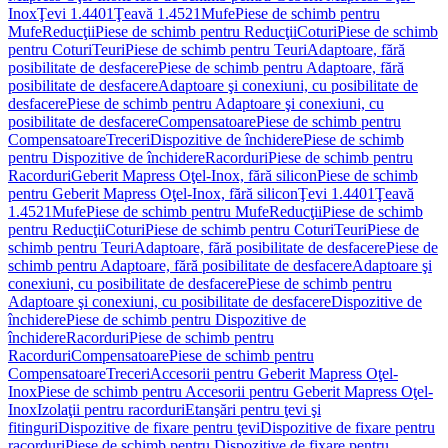
Inox
Ţevi 1.4401
Ţeavă 1.4521
Mufe
Piese de schimb pentru
Mufe
Reducţii
Piese de schimb pentru Reducţii
Coturi
Piese de schimb
pentru Coturi
Teuri
Piese de schimb pentru Teuri
Adaptoare, fără
posibilitate de desfacere
Piese de schimb pentru Adaptoare, fără
posibilitate de desfacere
Adaptoare şi conexiuni, cu posibilitate de
desfacere
Piese de schimb pentru Adaptoare şi conexiuni, cu
posibilitate de desfacere
Compensatoare
Piese de schimb pentru
Compensatoare
Treceri
Dispozitive de închidere
Piese de schimb
pentru Dispozitive de închidere
Racorduri
Piese de schimb pentru
Racorduri
Geberit Mapress Oţel-Inox, fără silicon
Piese de schimb
pentru Geberit Mapress Oţel-Inox, fără silicon
Ţevi 1.4401
Ţeavă
1.4521
Mufe
Piese de schimb pentru Mufe
Reducţii
Piese de schimb
pentru Reducţii
Coturi
Piese de schimb pentru Coturi
Teuri
Piese de
schimb pentru Teuri
Adaptoare, fără posibilitate de desfacere
Piese de
schimb pentru Adaptoare, fără posibilitate de desfacere
Adaptoare şi
conexiuni, cu posibilitate de desfacere
Piese de schimb pentru
Adaptoare şi conexiuni, cu posibilitate de desfacere
Dispozitive de
închidere
Piese de schimb pentru Dispozitive de
închidere
Racorduri
Piese de schimb pentru
Racorduri
Compensatoare
Piese de schimb pentru
Compensatoare
Treceri
Accesorii pentru Geberit Mapress Oţel-
Inox
Piese de schimb pentru Accesorii pentru Geberit Mapress Oţel-
Inox
Izolaţii pentru racorduri
Etanşări pentru ţevi şi
fitinguri
Dispozitive de fixare pentru ţevi
Dispozitive de fixare pentru
racorduri
Piese de schimb pentru Dispozitive de fixare pentru