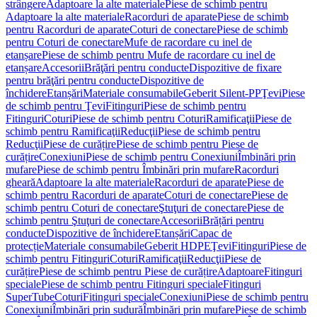
strângere
Adaptoare la alte materiale
Piese de schimb pentru
Adaptoare la alte materiale
Racorduri de aparate
Piese de schimb
pentru Racorduri de aparate
Coturi de conectare
Piese de schimb
pentru Coturi de conectare
Mufe de racordare cu inel de
etanșare
Piese de schimb pentru Mufe de racordare cu inel de
etanșare
Accesorii
Brăţări pentru conducte
Dispozitive de fixare
pentru brăţări pentru conducte
Dispozitive de
închidere
Etanșări
Materiale consumabile
Geberit Silent-PP
Ţevi
Piese
de schimb pentru Ţevi
Fitinguri
Piese de schimb pentru
Fitinguri
Coturi
Piese de schimb pentru Coturi
Ramificaţii
Piese de
schimb pentru Ramificaţii
Reducţii
Piese de schimb pentru
Reducţii
Piese de curățire
Piese de schimb pentru Piese de
curățire
Conexiuni
Piese de schimb pentru Conexiuni
Îmbinări prin
mufare
Piese de schimb pentru Îmbinări prin mufare
Racorduri
gheară
Adaptoare la alte materiale
Racorduri de aparate
Piese de
schimb pentru Racorduri de aparate
Coturi de conectare
Piese de
schimb pentru Coturi de conectare
Ştuţuri de conectare
Piese de
schimb pentru Ştuţuri de conectare
Accesorii
Brățări pentru
conducte
Dispozitive de închidere
Etanșări
Capac de
protecție
Materiale consumabile
Geberit HDPE
Ţevi
Fitinguri
Piese de
schimb pentru Fitinguri
Coturi
Ramificaţii
Reducţii
Piese de
curățire
Piese de schimb pentru Piese de curățire
Adaptoare
Fitinguri
speciale
Piese de schimb pentru Fitinguri speciale
Fitinguri
SuperTube
Coturi
Fitinguri speciale
Conexiuni
Piese de schimb pentru
Conexiuni
Îmbinări prin sudură
Îmbinări prin mufare
Piese de schimb