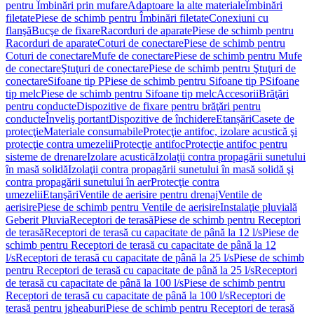
pentru Îmbinări prin mufare
Adaptoare la alte materiale
Îmbinări
filetate
Piese de schimb pentru Îmbinări filetate
Conexiuni cu
flanşă
Bucşe de fixare
Racorduri de aparate
Piese de schimb pentru
Racorduri de aparate
Coturi de conectare
Piese de schimb pentru
Coturi de conectare
Mufe de conectare
Piese de schimb pentru Mufe
de conectare
Ştuţuri de conectare
Piese de schimb pentru Ştuţuri de
conectare
Sifoane tip P
Piese de schimb pentru Sifoane tip P
Sifoane
tip melc
Piese de schimb pentru Sifoane tip melc
Accesorii
Brăţări
pentru conducte
Dispozitive de fixare pentru brăţări pentru
conducte
Înveliş portant
Dispozitive de închidere
Etanșări
Casete de
protecţie
Materiale consumabile
Protecţie antifoc, izolare acustică şi
protecţie contra umezelii
Protecţie antifoc
Protecţie antifoc pentru
sisteme de drenare
Izolare acustică
Izolaţii contra propagării sunetului
în masă solidă
Izolaţii contra propagării sunetului în masă solidă şi
contra propagării sunetului în aer
Protecţie contra
umezelii
Etanşări
Ventile de aerisire pentru drenaj
Ventile de
aerisire
Piese de schimb pentru Ventile de aerisire
Instalaţie pluvială
Geberit Pluvia
Receptori de terasă
Piese de schimb pentru Receptori
de terasă
Receptori de terasă cu capacitate de până la 12 l/s
Piese de
schimb pentru Receptori de terasă cu capacitate de până la 12
l/s
Receptori de terasă cu capacitate de până la 25 l/s
Piese de schimb
pentru Receptori de terasă cu capacitate de până la 25 l/s
Receptori
de terasă cu capacitate de până la 100 l/s
Piese de schimb pentru
Receptori de terasă cu capacitate de până la 100 l/s
Receptori de
terasă pentru jgheaburi
Piese de schimb pentru Receptori de terasă