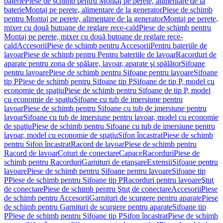
baterie
Piese de schimb pentru Montaj pe perete, alimentare de la
baterie
Montaj pe perete, alimentare de la generator
Piese de schimb
pentru Montaj pe perete, alimentare de la generator
Montaj pe perete,
mixer cu două butoane de reglare rece-cald
Piese de schimb pentru
Montaj pe perete, mixer cu două butoane de reglare rece-
cald
Accesorii
Piese de schimb pentru Accesorii
Pentru bateriile de
lavoar
Piese de schimb pentru Pentru bateriile de lavoar
Racorduri de
aparate pentru zona de spălare, lavoar, aparate şi spălător
Sifoane
pentru lavoare
Piese de schimb pentru Sifoane pentru lavoare
Sifoane
tip P
Piese de schimb pentru Sifoane tip P
Sifoane de tip P, model cu
economie de spaţiu
Piese de schimb pentru Sifoane de tip P, model
cu economie de spaţiu
Sifoane cu tub de imersiune pentru
lavoar
Piese de schimb pentru Sifoane cu tub de imersiune pentru
lavoar
Sifoane cu tub de imersiune pentru lavoar, model cu economie
de spaţiu
Piese de schimb pentru Sifoane cu tub de imersiune pentru
lavoar, model cu economie de spaţiu
Sifon încastrat
Piese de schimb
pentru Sifon încastrat
Racord de lavoar
Piese de schimb pentru
Racord de lavoar
Coturi de conectare
Capace
Racorduri
Piese de
schimb pentru Racorduri
Garnituri de etanşare
Extensii
Sifoane pentru
lavoare
Piese de schimb pentru Sifoane pentru lavoare
Sifoane tip
P
Piese de schimb pentru Sifoane tip P
Racorduri pentru lavoare
Ştuţ
de conectare
Piese de schimb pentru Ştuţ de conectare
Accesorii
Piese
de schimb pentru Accesorii
Garnituri de scurgere pentru aparate
Piese
de schimb pentru Garnituri de scurgere pentru aparate
Sifoane tip
P
Piese de schimb pentru Sifoane tip P
Sifon încastrat
Piese de schimb