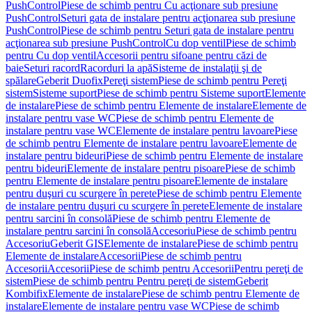
PushControl
Piese de schimb pentru Cu acţionare sub presiune
PushControl
Seturi gata de instalare pentru acţionarea sub presiune
PushControl
Piese de schimb pentru Seturi gata de instalare pentru
acţionarea sub presiune PushControl
Cu dop ventil
Piese de schimb
pentru Cu dop ventil
Accesorii pentru sifoane pentru căzi de
baie
Seturi racord
Racorduri la apă
Sisteme de instalaţii şi de
spălare
Geberit Duofix
Pereţi sistem
Piese de schimb pentru Pereţi
sistem
Sisteme suport
Piese de schimb pentru Sisteme suport
Elemente
de instalare
Piese de schimb pentru Elemente de instalare
Elemente de
instalare pentru vase WC
Piese de schimb pentru Elemente de
instalare pentru vase WC
Elemente de instalare pentru lavoare
Piese
de schimb pentru Elemente de instalare pentru lavoare
Elemente de
instalare pentru bideuri
Piese de schimb pentru Elemente de instalare
pentru bideuri
Elemente de instalare pentru pisoare
Piese de schimb
pentru Elemente de instalare pentru pisoare
Elemente de instalare
pentru duşuri cu scurgere în perete
Piese de schimb pentru Elemente
de instalare pentru duşuri cu scurgere în perete
Elemente de instalare
pentru sarcini în consolă
Piese de schimb pentru Elemente de
instalare pentru sarcini în consolă
Accesoriu
Piese de schimb pentru
Accesoriu
Geberit GIS
Elemente de instalare
Piese de schimb pentru
Elemente de instalare
Accesorii
Piese de schimb pentru
Accesorii
Accesorii
Piese de schimb pentru Accesorii
Pentru pereţi de
sistem
Piese de schimb pentru Pentru pereţi de sistem
Geberit
Kombifix
Elemente de instalare
Piese de schimb pentru Elemente de
instalare
Elemente de instalare pentru vase WC
Piese de schimb