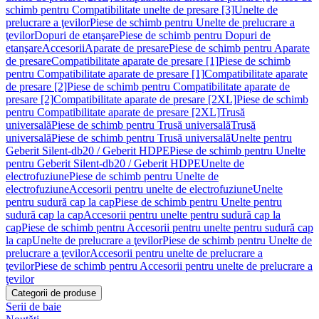
schimb pentru Compatibilitate unelte de presare [3]
Unelte de
prelucrare a ţevilor
Piese de schimb pentru Unelte de prelucrare a
ţevilor
Dopuri de etanşare
Piese de schimb pentru Dopuri de
etanşare
Accesorii
Aparate de presare
Piese de schimb pentru Aparate
de presare
Compatibilitate aparate de presare [1]
Piese de schimb
pentru Compatibilitate aparate de presare [1]
Compatibilitate aparate
de presare [2]
Piese de schimb pentru Compatibilitate aparate de
presare [2]
Compatibilitate aparate de presare [2XL]
Piese de schimb
pentru Compatibilitate aparate de presare [2XL]
Trusă
universală
Piese de schimb pentru Trusă universală
Trusă
universală
Piese de schimb pentru Trusă universală
Unelte pentru
Geberit Silent-db20 / Geberit HDPE
Piese de schimb pentru Unelte
pentru Geberit Silent-db20 / Geberit HDPE
Unelte de
electrofuziune
Piese de schimb pentru Unelte de
electrofuziune
Accesorii pentru unelte de electrofuziune
Unelte
pentru sudură cap la cap
Piese de schimb pentru Unelte pentru
sudură cap la cap
Accesorii pentru unelte pentru sudură cap la
cap
Piese de schimb pentru Accesorii pentru unelte pentru sudură cap
la cap
Unelte de prelucrare a ţevilor
Piese de schimb pentru Unelte de
prelucrare a ţevilor
Accesorii pentru unelte de prelucrare a
ţevilor
Piese de schimb pentru Accesorii pentru unelte de prelucrare a
ţevilor
Categorii de produse
Serii de baie