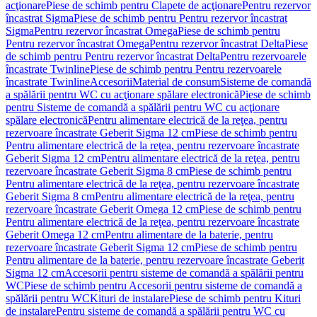
acţionare
Piese de schimb pentru Clapete de acţionare
Pentru rezervor
încastrat Sigma
Piese de schimb pentru Pentru rezervor încastrat
Sigma
Pentru rezervor încastrat Omega
Piese de schimb pentru
Pentru rezervor încastrat Omega
Pentru rezervor încastrat Delta
Piese
de schimb pentru Pentru rezervor încastrat Delta
Pentru rezervoarele
încastrate Twinline
Piese de schimb pentru Pentru rezervoarele
încastrate Twinline
Accesorii
Material de consum
Sisteme de comandă
a spălării pentru WC cu acţionare spălare electronică
Piese de schimb
pentru Sisteme de comandă a spălării pentru WC cu acţionare
spălare electronică
Pentru alimentare electrică de la reţea, pentru
rezervoare încastrate Geberit Sigma 12 cm
Piese de schimb pentru
Pentru alimentare electrică de la reţea, pentru rezervoare încastrate
Geberit Sigma 12 cm
Pentru alimentare electrică de la reţea, pentru
rezervoare încastrate Geberit Sigma 8 cm
Piese de schimb pentru
Pentru alimentare electrică de la reţea, pentru rezervoare încastrate
Geberit Sigma 8 cm
Pentru alimentare electrică de la reţea, pentru
rezervoare încastrate Geberit Omega 12 cm
Piese de schimb pentru
Pentru alimentare electrică de la reţea, pentru rezervoare încastrate
Geberit Omega 12 cm
Pentru alimentare de la baterie, pentru
rezervoare încastrate Geberit Sigma 12 cm
Piese de schimb pentru
Pentru alimentare de la baterie, pentru rezervoare încastrate Geberit
Sigma 12 cm
Accesorii pentru sisteme de comandă a spălării pentru
WC
Piese de schimb pentru Accesorii pentru sisteme de comandă a
spălării pentru WC
Kituri de instalare
Piese de schimb pentru Kituri
de instalare
Pentru sisteme de comandă a spălării pentru WC cu