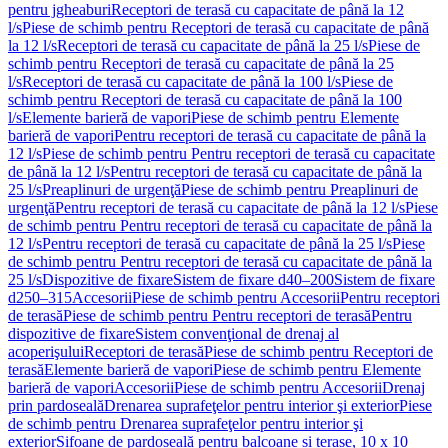
pentru jgheaburi
Receptori de terasă cu capacitate de până la 12
l/s
Piese de schimb pentru Receptori de terasă cu capacitate de până
la 12 l/s
Receptori de terasă cu capacitate de până la 25 l/s
Piese de
schimb pentru Receptori de terasă cu capacitate de până la 25
l/s
Receptori de terasă cu capacitate de până la 100 l/s
Piese de
schimb pentru Receptori de terasă cu capacitate de până la 100
l/s
Elemente barieră de vapori
Piese de schimb pentru Elemente
barieră de vapori
Pentru receptori de terasă cu capacitate de până la
12 l/s
Piese de schimb pentru Pentru receptori de terasă cu capacitate
de până la 12 l/s
Pentru receptori de terasă cu capacitate de până la
25 l/s
Preaplinuri de urgenţă
Piese de schimb pentru Preaplinuri de
urgenţă
Pentru receptori de terasă cu capacitate de până la 12 l/s
Piese
de schimb pentru Pentru receptori de terasă cu capacitate de până la
12 l/s
Pentru receptori de terasă cu capacitate de până la 25 l/s
Piese
de schimb pentru Pentru receptori de terasă cu capacitate de până la
25 l/s
Dispozitive de fixare
Sistem de fixare d40–200
Sistem de fixare
d250–315
Accesorii
Piese de schimb pentru Accesorii
Pentru receptori
de terasă
Piese de schimb pentru Pentru receptori de terasă
Pentru
dispozitive de fixare
Sistem convenţional de drenaj al
acoperişului
Receptori de terasă
Piese de schimb pentru Receptori de
terasă
Elemente barieră de vapori
Piese de schimb pentru Elemente
barieră de vapori
Accesorii
Piese de schimb pentru Accesorii
Drenaj
prin pardoseală
Drenarea suprafeţelor pentru interior şi exterior
Piese
de schimb pentru Drenarea suprafeţelor pentru interior şi
exterior
Sifoane de pardoseală pentru balcoane și terase, 10 x 10