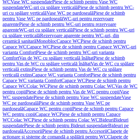
WC
Vase WC suspendate
Piese de schimb pentru Vase WC
suspendate
WC-uri cu spălare verticală
Piese de schimb pentru WC-
uri cu spălare verticală
Vase WC pe pardoseală
Piese de schimb
pentru Vase WC pe pardoseală
WC-uri pentru rezervoare
aparente
Piese de schimb pentru WC-uri pentru rezervoare
aparente
WC-uri cu spălare verticală
Piese de schimb pentru WC-uri
cu spălare verticală
Rezervoare aparente pentru WC-uri, din
ceramică sanitară
Monobloc
Capace WC
Piese de schimb pentru
Capace WC
Capace WC
Piese de schimb pentru Capace WC
WC-uri
varianta Comfort
Piese de schimb pentru WC-uri varianta
Comfort
Vas de WC cu spălare verticală înălţat
Piese de schimb
pentru Vas de WC cu spălare verticală înălţat
Vas de WC cu spălare
verticală extins
Piese de schimb pentru Vas de WC cu spălare
verticală extins
Capace WC varianta Comfort
Piese de schimb pentru
Capace WC varianta Comfort
Capace WC
Piese de schimb pentru
Capace WC
Colac WC
Piese de schimb pentru Colac WC
Vas de WC
pentru copii
Piese de schimb pentru Vas de WC pentru copii
Vase
WC suspendate
Piese de schimb pentru Vase WC suspendate
Vase
WC pe pardoseală
Piese de schimb pentru Vase WC pe
pardoseală
Capace WC pentru copii
Piese de schimb pentru Capace
WC pentru copii
Capace WC
Piese de schimb pentru Capace
WC
Colac WC
Piese de schimb pentru Colac WC
Bideuri
Bideuri
suspendate
Piese de schimb pentru Bideuri suspendate
Bideuri pe
pardoseală
Accesorii
Piese de schimb pentru Accesorii
Clapete de
acţionare şi sisteme de comandă a spălării pentru WC
Clapete de