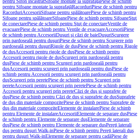
pentru Sifon încastrat
Sifoane montate la suprafaţă
Piese de schimb
pentru Sifoane montate la suprafaţă
Racorduri
Piese de schimb pentru
Racorduri
Accesorii
Sifoane pentru spălătoare
Piese de schimb pentru
Sifoane pentru spălătoare
Sifoane
Piese de schimb pentru Sifoane
Ştuţ
de conectare
Piese de schimb pentru Ştuţ de conectare
Ventile de
evacuare
Piese de schimb pentru Ventile de evacuare
Accesorii
Piese
de schimb pentru Accesorii
Duşuri şi căzi de baie
Duşuri
Scurgere
prin pardoseală pentru duşuri
Piese de schimb pentru Scurgere prin
pardoseală pentru duşuri
Rigole de duş
Piese de schimb pentru Rigole
de duş
Accesorii pentru rigole de duş
Piese de schimb pentru
Accesorii pentru rigole de duş
Scurgeri prin pardoseală pentru
duş
Piese de schimb pentru Scurgeri prin pardoseală pentru
duş
Accesorii pentru scurgeri prin pardoseală pentru duş
Piese de
schimb pentru Accesorii pentru scurgeri prin pardoseală pentru
duş
Scurgeri prin perete
Piese de schimb pentru Scurgeri prin
perete
Accesorii pentru scurgeri prin perete
Piese de schimb pentru
Accesorii pentru scurgeri prin perete
Căzi de duş şi suprafeţe de
duş
Piese de schimb pentru Căzi de duş şi suprafeţe de duş
Suprafeţe
de duş din materiale compozite
Piese de schimb pentru Suprafeţe de
duş din materiale compozite
Elemente de instalare
Piese de schimb
pentru Elemente de instalare
Accesorii
Elemente de separare duş
Piese
de schimb pentru Elemente de separare duş
Elemente de separare
duş
Piese de schimb pentru Elemente de separare duş
Pereţi laterali
duş pentru duşuri Walk-in
Piese de schimb pentru Pereţi laterali duş
pentru duşuri Walk-in
Elemente de separare pentru cadă
Piese de