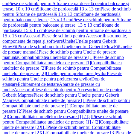
cm
Piese de schimb pentru Sifoane de pardoseală pentru balcoane și
terase, 10 x 10 cm
Sifoane de pardoseală 13 x 13 cm
Piese de schimb
pentru Sifoane de pardoseală 13 x 13 cm
Sifoane de pardoseală
pentru balcoane şi terase, 13 x 13 cm
Piese de schimb pentru Sifoane
de pardoseală pentru balcoane şi terase, 13 x 13 cm
Sifoane de
pardoseală 15 x 15 cm
Piese de schimb pentru Sifoane de pardoseală
15 x 15 cm
Accesorii
Piese de schimb pentru Accesorii
Instrumente,
componente de reţea şi software
Unelte
Unelte pentru Geberit
FlowFit
Piese de schimb pentru Unelte pentru Geberit FlowFit
Unelte
de presare manuală
Piese de schimb pentru Unelte de presare
manuală
Compatibilitatea uneltelor de presare [1]
Piese de schimb
pentru Compatibilitatea uneltelor de presare [1]
Compatibilitatea
uneltelor de presare [2]
Piese de schimb pentru Compatibilitatea
uneltelor de presare [2]
Unelte pentru prelucrarea ţevilor
Piese de
schimb pentru Unelte pentru prelucrarea ţevilor
Dop de
etanşare
Echipament de testare
Aparate de presare cu
unelte
Accesoriu
Piese de schimb pentru Accesoriu
Unelte pentru
Geberit Mapress
Piese de schimb pentru Unelte pentru Geberit
Mapress
Compatibilitate unelte de presare [1]
Piese de schimb pentru
Compatibilitate unelte de presare [1]
Compatibilitate unelte de
presare [2]
Piese de schimb pentru Compatibilitate unelte de presare
[2]
Compatibilitatea uneltelor de presare [1] / [2]
Piese de schimb
pentru Compatibilitatea uneltelor de presare [1] / [2]
Compatibilitate
unelte de presare [2XL]
Piese de schimb pentru Compatibilitate
unelte de presare [2XL]
Compatibilitate unelte de presare [3]
Piese de