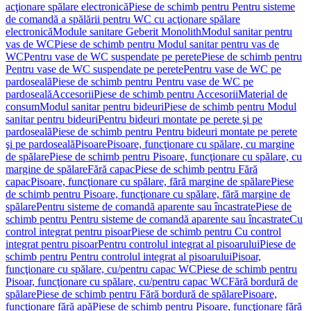
acţionare spălare electronică
Piese de schimb pentru Pentru sisteme
de comandă a spălării pentru WC cu acţionare spălare
electronică
Module sanitare Geberit Monolith
Modul sanitar pentru
vas de WC
Piese de schimb pentru Modul sanitar pentru vas de
WC
Pentru vase de WC suspendate pe perete
Piese de schimb pentru
Pentru vase de WC suspendate pe perete
Pentru vase de WC pe
pardoseală
Piese de schimb pentru Pentru vase de WC pe
pardoseală
Accesorii
Piese de schimb pentru Accesorii
Material de
consum
Modul sanitar pentru bideuri
Piese de schimb pentru Modul
sanitar pentru bideuri
Pentru bideuri montate pe perete şi pe
pardoseală
Piese de schimb pentru Pentru bideuri montate pe perete
şi pe pardoseală
Pisoare
Pisoare, funcţionare cu spălare, cu margine
de spălare
Piese de schimb pentru Pisoare, funcţionare cu spălare, cu
margine de spălare
Fără capac
Piese de schimb pentru Fără
capac
Pisoare, funcţionare cu spălare, fără margine de spălare
Piese
de schimb pentru Pisoare, funcţionare cu spălare, fără margine de
spălare
Pentru sisteme de comandă aparente sau încastrate
Piese de
schimb pentru Pentru sisteme de comandă aparente sau încastrate
Cu
control integrat pentru pisoar
Piese de schimb pentru Cu control
integrat pentru pisoar
Pentru controlul integrat al pisoarului
Piese de
schimb pentru Pentru controlul integrat al pisoarului
Pisoar,
funcţionare cu spălare, cu/pentru capac WC
Piese de schimb pentru
Pisoar, funcţionare cu spălare, cu/pentru capac WC
Fără bordură de
spălare
Piese de schimb pentru Fără bordură de spălare
Pisoare,
funcţionare fără apă
Piese de schimb pentru Pisoare, funcţionare fără