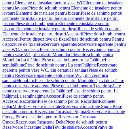
pentru Elemente de instalare pentru vase WC
Elemente de instalare
pentru lavoare
Piese de schimb pentru Elemente de instalare pentru
lavoare
Elemente de instalare pentru bideuri
Piese de schimb pentru
Elemente de instalare pentru bideuri
Elemente de instalare pentru
pisoare
Piese de schimb pentru Elemente de instalare pentru
pisoare
Elemente de instalare pentru duşuri
Piese de schimb pentru
Elemente de instalare pentru duşuri
Accesorii
Piese de schimb pentru
Accesorii
Pentru dispozitive de fixare
Piese de schimb pentru Pentru
dispozitive de fixare
Rezervoare aparente
Rezervoare aparente pentru
vase WC, din plastic
Piese de schimb pentru Rezervoare aparente
pentru vase WC, din plastic
Monobloc
Piese de schimb pentru
Monobloc
La înălțime
Piese de schimb pentru La înălțime
La
semiînălțime
Piese de schimb pentru La semiînălțime
Rezervoare
aparente pentru vase WC, din ceramică sanitară
Piese de schimb
pentru Rezervoare aparente pentru vase WC, din ceramică
sanitară
Monobloc
Piese de schimb pentru Monobloc
Ţevi de spălare
pentru rezervoare aparente
Piese de schimb pentru Ţevi de spălare
pentru rezervoare aparente
La înălțime
Piese de schimb pentru La
înălțime
La semiînălțime
Accesorii
Piese de schimb pentru
Accesorii
Racorduri
Piese de schimb pentru Racorduri
Robinete
colţar
Mufe
Rezervoare încastrate
Rezervoare încastrate Sigma
Piese
de schimb pentru Rezervoare încastrate Sigma
Rezervoare încastrate
Omega
Piese de schimb pentru Rezervoare încastrate
Omega
Rezervoare încastrate Delta
Piese de schimb pentru
Rezervoare încastrate Delta
Ţevi de spălare
Accesorii
Valve de