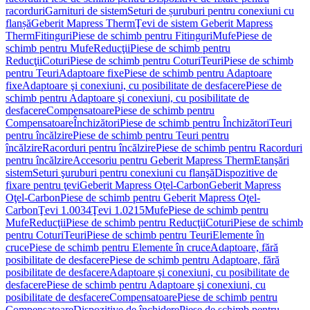
racorduri
Garnituri de sistem
Seturi de șuruburi pentru conexiuni cu
flanșă
Geberit Mapress Therm
Ţevi de sistem Geberit Mapress
Therm
Fitinguri
Piese de schimb pentru Fitinguri
Mufe
Piese de
schimb pentru Mufe
Reducţii
Piese de schimb pentru
Reducţii
Coturi
Piese de schimb pentru Coturi
Teuri
Piese de schimb
pentru Teuri
Adaptoare fixe
Piese de schimb pentru Adaptoare
fixe
Adaptoare şi conexiuni, cu posibilitate de desfacere
Piese de
schimb pentru Adaptoare şi conexiuni, cu posibilitate de
desfacere
Compensatoare
Piese de schimb pentru
Compensatoare
Închizători
Piese de schimb pentru Închizători
Teuri
pentru încălzire
Piese de schimb pentru Teuri pentru
încălzire
Racorduri pentru încălzire
Piese de schimb pentru Racorduri
pentru încălzire
Accesoriu pentru Geberit Mapress Therm
Etanşări
sistem
Seturi şuruburi pentru conexiuni cu flanşă
Dispozitive de
fixare pentru ţevi
Geberit Mapress Oţel-Carbon
Geberit Mapress
Oţel-Carbon
Piese de schimb pentru Geberit Mapress Oţel-
Carbon
Ţevi 1.0034
Ţevi 1.0215
Mufe
Piese de schimb pentru
Mufe
Reducţii
Piese de schimb pentru Reducţii
Coturi
Piese de schimb
pentru Coturi
Teuri
Piese de schimb pentru Teuri
Elemente în
cruce
Piese de schimb pentru Elemente în cruce
Adaptoare, fără
posibilitate de desfacere
Piese de schimb pentru Adaptoare, fără
posibilitate de desfacere
Adaptoare şi conexiuni, cu posibilitate de
desfacere
Piese de schimb pentru Adaptoare şi conexiuni, cu
posibilitate de desfacere
Compensatoare
Piese de schimb pentru
Compensatoare
Dispozitive de închidere
Piese de schimb pentru