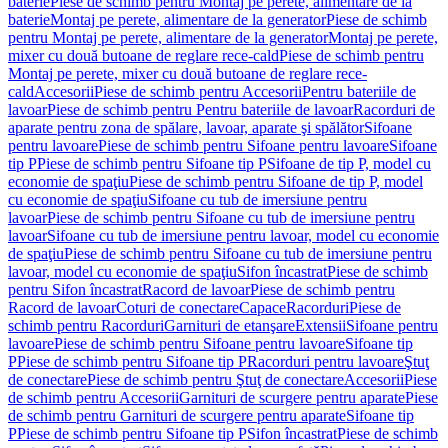
baterie
Piese de schimb pentru Montaj pe perete, alimentare de la
baterie
Montaj pe perete, alimentare de la generator
Piese de schimb
pentru Montaj pe perete, alimentare de la generator
Montaj pe perete,
mixer cu două butoane de reglare rece-cald
Piese de schimb pentru
Montaj pe perete, mixer cu două butoane de reglare rece-
cald
Accesorii
Piese de schimb pentru Accesorii
Pentru bateriile de
lavoar
Piese de schimb pentru Pentru bateriile de lavoar
Racorduri de
aparate pentru zona de spălare, lavoar, aparate şi spălător
Sifoane
pentru lavoare
Piese de schimb pentru Sifoane pentru lavoare
Sifoane
tip P
Piese de schimb pentru Sifoane tip P
Sifoane de tip P, model cu
economie de spaţiu
Piese de schimb pentru Sifoane de tip P, model
cu economie de spaţiu
Sifoane cu tub de imersiune pentru
lavoar
Piese de schimb pentru Sifoane cu tub de imersiune pentru
lavoar
Sifoane cu tub de imersiune pentru lavoar, model cu economie
de spaţiu
Piese de schimb pentru Sifoane cu tub de imersiune pentru
lavoar, model cu economie de spaţiu
Sifon încastrat
Piese de schimb
pentru Sifon încastrat
Racord de lavoar
Piese de schimb pentru
Racord de lavoar
Coturi de conectare
Capace
Racorduri
Piese de
schimb pentru Racorduri
Garnituri de etanşare
Extensii
Sifoane pentru
lavoare
Piese de schimb pentru Sifoane pentru lavoare
Sifoane tip
P
Piese de schimb pentru Sifoane tip P
Racorduri pentru lavoare
Ştuţ
de conectare
Piese de schimb pentru Ştuţ de conectare
Accesorii
Piese
de schimb pentru Accesorii
Garnituri de scurgere pentru aparate
Piese
de schimb pentru Garnituri de scurgere pentru aparate
Sifoane tip
P
Piese de schimb pentru Sifoane tip P
Sifon încastrat
Piese de schimb