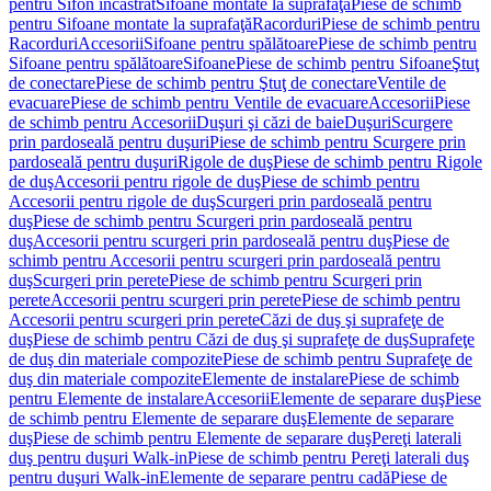
pentru Sifon încastrat
Sifoane montate la suprafaţă
Piese de schimb
pentru Sifoane montate la suprafaţă
Racorduri
Piese de schimb pentru
Racorduri
Accesorii
Sifoane pentru spălătoare
Piese de schimb pentru
Sifoane pentru spălătoare
Sifoane
Piese de schimb pentru Sifoane
Ştuţ
de conectare
Piese de schimb pentru Ştuţ de conectare
Ventile de
evacuare
Piese de schimb pentru Ventile de evacuare
Accesorii
Piese
de schimb pentru Accesorii
Duşuri şi căzi de baie
Duşuri
Scurgere
prin pardoseală pentru duşuri
Piese de schimb pentru Scurgere prin
pardoseală pentru duşuri
Rigole de duş
Piese de schimb pentru Rigole
de duş
Accesorii pentru rigole de duş
Piese de schimb pentru
Accesorii pentru rigole de duş
Scurgeri prin pardoseală pentru
duş
Piese de schimb pentru Scurgeri prin pardoseală pentru
duş
Accesorii pentru scurgeri prin pardoseală pentru duş
Piese de
schimb pentru Accesorii pentru scurgeri prin pardoseală pentru
duş
Scurgeri prin perete
Piese de schimb pentru Scurgeri prin
perete
Accesorii pentru scurgeri prin perete
Piese de schimb pentru
Accesorii pentru scurgeri prin perete
Căzi de duş şi suprafeţe de
duş
Piese de schimb pentru Căzi de duş şi suprafeţe de duş
Suprafeţe
de duş din materiale compozite
Piese de schimb pentru Suprafeţe de
duş din materiale compozite
Elemente de instalare
Piese de schimb
pentru Elemente de instalare
Accesorii
Elemente de separare duş
Piese
de schimb pentru Elemente de separare duş
Elemente de separare
duş
Piese de schimb pentru Elemente de separare duş
Pereţi laterali
duş pentru duşuri Walk-in
Piese de schimb pentru Pereţi laterali duş
pentru duşuri Walk-in
Elemente de separare pentru cadă
Piese de