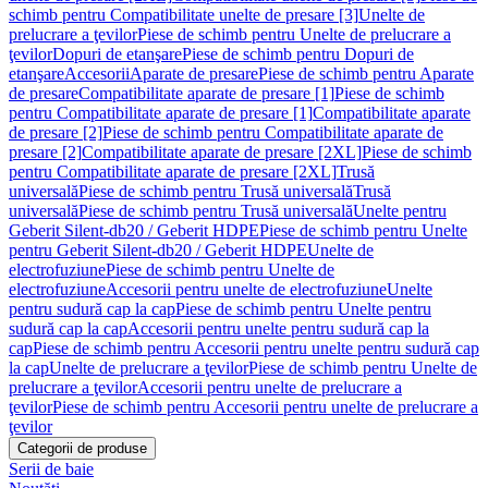
schimb pentru Compatibilitate unelte de presare [3]
Unelte de
prelucrare a ţevilor
Piese de schimb pentru Unelte de prelucrare a
ţevilor
Dopuri de etanşare
Piese de schimb pentru Dopuri de
etanşare
Accesorii
Aparate de presare
Piese de schimb pentru Aparate
de presare
Compatibilitate aparate de presare [1]
Piese de schimb
pentru Compatibilitate aparate de presare [1]
Compatibilitate aparate
de presare [2]
Piese de schimb pentru Compatibilitate aparate de
presare [2]
Compatibilitate aparate de presare [2XL]
Piese de schimb
pentru Compatibilitate aparate de presare [2XL]
Trusă
universală
Piese de schimb pentru Trusă universală
Trusă
universală
Piese de schimb pentru Trusă universală
Unelte pentru
Geberit Silent-db20 / Geberit HDPE
Piese de schimb pentru Unelte
pentru Geberit Silent-db20 / Geberit HDPE
Unelte de
electrofuziune
Piese de schimb pentru Unelte de
electrofuziune
Accesorii pentru unelte de electrofuziune
Unelte
pentru sudură cap la cap
Piese de schimb pentru Unelte pentru
sudură cap la cap
Accesorii pentru unelte pentru sudură cap la
cap
Piese de schimb pentru Accesorii pentru unelte pentru sudură cap
la cap
Unelte de prelucrare a ţevilor
Piese de schimb pentru Unelte de
prelucrare a ţevilor
Accesorii pentru unelte de prelucrare a
ţevilor
Piese de schimb pentru Accesorii pentru unelte de prelucrare a
ţevilor
Categorii de produse
Serii de baie