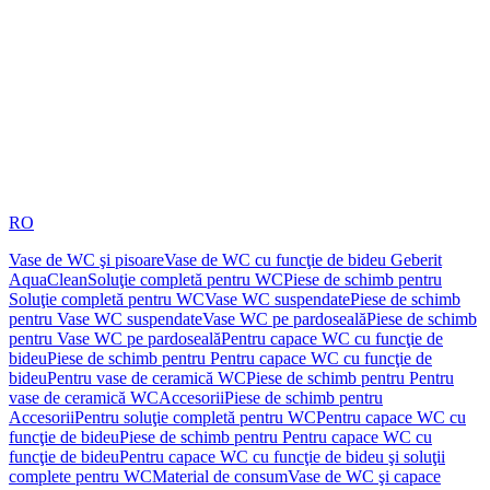
RO
Vase de WC şi pisoare
Vase de WC cu funcţie de bideu Geberit
AquaClean
Soluţie completă pentru WC
Piese de schimb pentru
Soluţie completă pentru WC
Vase WC suspendate
Piese de schimb
pentru Vase WC suspendate
Vase WC pe pardoseală
Piese de schimb
pentru Vase WC pe pardoseală
Pentru capace WC cu funcţie de
bideu
Piese de schimb pentru Pentru capace WC cu funcţie de
bideu
Pentru vase de ceramică WC
Piese de schimb pentru Pentru
vase de ceramică WC
Accesorii
Piese de schimb pentru
Accesorii
Pentru soluţie completă pentru WC
Pentru capace WC cu
funcţie de bideu
Piese de schimb pentru Pentru capace WC cu
funcţie de bideu
Pentru capace WC cu funcţie de bideu şi soluţii
complete pentru WC
Material de consum
Vase de WC şi capace