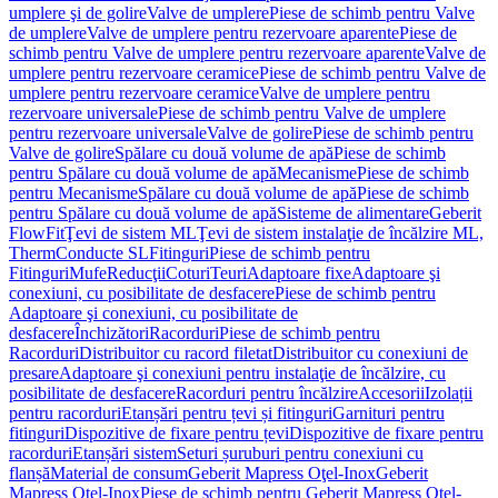
umplere şi de golire
Valve de umplere
Piese de schimb pentru Valve
de umplere
Valve de umplere pentru rezervoare aparente
Piese de
schimb pentru Valve de umplere pentru rezervoare aparente
Valve de
umplere pentru rezervoare ceramice
Piese de schimb pentru Valve de
umplere pentru rezervoare ceramice
Valve de umplere pentru
rezervoare universale
Piese de schimb pentru Valve de umplere
pentru rezervoare universale
Valve de golire
Piese de schimb pentru
Valve de golire
Spălare cu două volume de apă
Piese de schimb
pentru Spălare cu două volume de apă
Mecanisme
Piese de schimb
pentru Mecanisme
Spălare cu două volume de apă
Piese de schimb
pentru Spălare cu două volume de apă
Sisteme de alimentare
Geberit
FlowFit
Ţevi de sistem ML
Ţevi de sistem instalaţie de încălzire ML,
Therm
Conducte SL
Fitinguri
Piese de schimb pentru
Fitinguri
Mufe
Reducţii
Coturi
Teuri
Adaptoare fixe
Adaptoare şi
conexiuni, cu posibilitate de desfacere
Piese de schimb pentru
Adaptoare şi conexiuni, cu posibilitate de
desfacere
Închizători
Racorduri
Piese de schimb pentru
Racorduri
Distribuitor cu racord filetat
Distribuitor cu conexiuni de
presare
Adaptoare şi conexiuni pentru instalaţie de încălzire, cu
posibilitate de desfacere
Racorduri pentru încălzire
Accesorii
Izolații
pentru racorduri
Etanșări pentru țevi și fitinguri
Garnituri pentru
fitinguri
Dispozitive de fixare pentru țevi
Dispozitive de fixare pentru
racorduri
Etanșări sistem
Seturi șuruburi pentru conexiuni cu
flanșă
Material de consum
Geberit Mapress Oţel-Inox
Geberit
Mapress Oţel-Inox
Piese de schimb pentru Geberit Mapress Oţel-