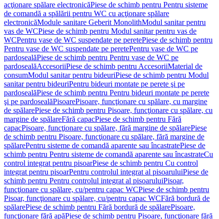
acţionare spălare electronică
Piese de schimb pentru Pentru sisteme
de comandă a spălării pentru WC cu acţionare spălare
electronică
Module sanitare Geberit Monolith
Modul sanitar pentru
vas de WC
Piese de schimb pentru Modul sanitar pentru vas de
WC
Pentru vase de WC suspendate pe perete
Piese de schimb pentru
Pentru vase de WC suspendate pe perete
Pentru vase de WC pe
pardoseală
Piese de schimb pentru Pentru vase de WC pe
pardoseală
Accesorii
Piese de schimb pentru Accesorii
Material de
consum
Modul sanitar pentru bideuri
Piese de schimb pentru Modul
sanitar pentru bideuri
Pentru bideuri montate pe perete şi pe
pardoseală
Piese de schimb pentru Pentru bideuri montate pe perete
şi pe pardoseală
Pisoare
Pisoare, funcţionare cu spălare, cu margine
de spălare
Piese de schimb pentru Pisoare, funcţionare cu spălare, cu
margine de spălare
Fără capac
Piese de schimb pentru Fără
capac
Pisoare, funcţionare cu spălare, fără margine de spălare
Piese
de schimb pentru Pisoare, funcţionare cu spălare, fără margine de
spălare
Pentru sisteme de comandă aparente sau încastrate
Piese de
schimb pentru Pentru sisteme de comandă aparente sau încastrate
Cu
control integrat pentru pisoar
Piese de schimb pentru Cu control
integrat pentru pisoar
Pentru controlul integrat al pisoarului
Piese de
schimb pentru Pentru controlul integrat al pisoarului
Pisoar,
funcţionare cu spălare, cu/pentru capac WC
Piese de schimb pentru
Pisoar, funcţionare cu spălare, cu/pentru capac WC
Fără bordură de
spălare
Piese de schimb pentru Fără bordură de spălare
Pisoare,
funcţionare fără apă
Piese de schimb pentru Pisoare, funcţionare fără