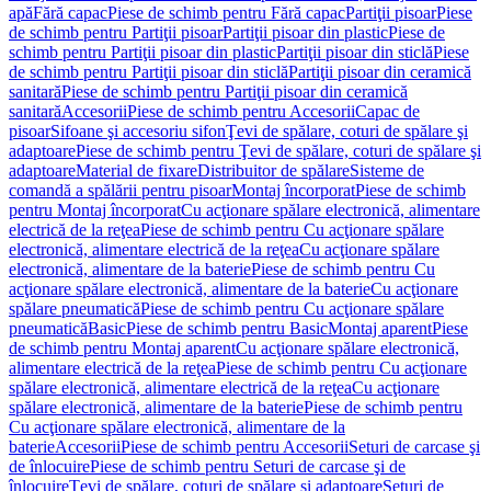
apă
Fără capac
Piese de schimb pentru Fără capac
Partiţii pisoar
Piese
de schimb pentru Partiţii pisoar
Partiţii pisoar din plastic
Piese de
schimb pentru Partiţii pisoar din plastic
Partiţii pisoar din sticlă
Piese
de schimb pentru Partiţii pisoar din sticlă
Partiţii pisoar din ceramică
sanitară
Piese de schimb pentru Partiţii pisoar din ceramică
sanitară
Accesorii
Piese de schimb pentru Accesorii
Capac de
pisoar
Sifoane şi accesoriu sifon
Ţevi de spălare, coturi de spălare şi
adaptoare
Piese de schimb pentru Ţevi de spălare, coturi de spălare şi
adaptoare
Material de fixare
Distribuitor de spălare
Sisteme de
comandă a spălării pentru pisoar
Montaj încorporat
Piese de schimb
pentru Montaj încorporat
Cu acţionare spălare electronică, alimentare
electrică de la reţea
Piese de schimb pentru Cu acţionare spălare
electronică, alimentare electrică de la reţea
Cu acţionare spălare
electronică, alimentare de la baterie
Piese de schimb pentru Cu
acţionare spălare electronică, alimentare de la baterie
Cu acţionare
spălare pneumatică
Piese de schimb pentru Cu acţionare spălare
pneumatică
Basic
Piese de schimb pentru Basic
Montaj aparent
Piese
de schimb pentru Montaj aparent
Cu acţionare spălare electronică,
alimentare electrică de la reţea
Piese de schimb pentru Cu acţionare
spălare electronică, alimentare electrică de la reţea
Cu acţionare
spălare electronică, alimentare de la baterie
Piese de schimb pentru
Cu acţionare spălare electronică, alimentare de la
baterie
Accesorii
Piese de schimb pentru Accesorii
Seturi de carcase şi
de înlocuire
Piese de schimb pentru Seturi de carcase şi de
înlocuire
Ţevi de spălare, coturi de spălare şi adaptoare
Seturi de