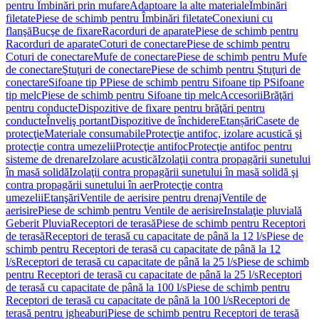
pentru Îmbinări prin mufare
Adaptoare la alte materiale
Îmbinări
filetate
Piese de schimb pentru Îmbinări filetate
Conexiuni cu
flanşă
Bucşe de fixare
Racorduri de aparate
Piese de schimb pentru
Racorduri de aparate
Coturi de conectare
Piese de schimb pentru
Coturi de conectare
Mufe de conectare
Piese de schimb pentru Mufe
de conectare
Ştuţuri de conectare
Piese de schimb pentru Ştuţuri de
conectare
Sifoane tip P
Piese de schimb pentru Sifoane tip P
Sifoane
tip melc
Piese de schimb pentru Sifoane tip melc
Accesorii
Brăţări
pentru conducte
Dispozitive de fixare pentru brăţări pentru
conducte
Înveliş portant
Dispozitive de închidere
Etanșări
Casete de
protecţie
Materiale consumabile
Protecţie antifoc, izolare acustică şi
protecţie contra umezelii
Protecţie antifoc
Protecţie antifoc pentru
sisteme de drenare
Izolare acustică
Izolaţii contra propagării sunetului
în masă solidă
Izolaţii contra propagării sunetului în masă solidă şi
contra propagării sunetului în aer
Protecţie contra
umezelii
Etanşări
Ventile de aerisire pentru drenaj
Ventile de
aerisire
Piese de schimb pentru Ventile de aerisire
Instalaţie pluvială
Geberit Pluvia
Receptori de terasă
Piese de schimb pentru Receptori
de terasă
Receptori de terasă cu capacitate de până la 12 l/s
Piese de
schimb pentru Receptori de terasă cu capacitate de până la 12
l/s
Receptori de terasă cu capacitate de până la 25 l/s
Piese de schimb
pentru Receptori de terasă cu capacitate de până la 25 l/s
Receptori
de terasă cu capacitate de până la 100 l/s
Piese de schimb pentru
Receptori de terasă cu capacitate de până la 100 l/s
Receptori de
terasă pentru jgheaburi
Piese de schimb pentru Receptori de terasă