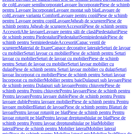
de colţ
Lavoare semiîncorporate
Lavoare încorporate
Piese de schimb
pentru Lavoare încorporate
Lavoare montat sub blat
Lavoare de
colţ
Lavoare varianta Comfort
Lavoare pentru copii
Piese de schimb
pentru Lavoare pentru copii
Lavoare
Jgheab de scurgere
Piese de
schimb pentru Jgheab de scurgere
Accesorii
Piese de schimb pentru
Accesorii
Alte lavoare
Lavoare pentru săli de clasă
Piedestaluri
Piese
de schimb pentru Piedestaluri
Piedestaluri
Semipiedestale
Piese de
schimb pentru Semipiedestale
Accesorii
Capac ventil de
scurgere
Material de fixare
Capace decorative laterale
Seturi de lavoar
cu mobilier
Seturi lavoar cu mobilier
Piese de schimb pentru Seturi
lavoar cu mobilier
Seturi de lavoar cu mobilier
Piese de schimb
pentru Seturi de lavoar cu mobilier
Seturi lavoar mobilier cu
dulap
Piese de schimb pentru Seturi lavoar mobilier cu dulap
Seturi
lavoar încorporat cu mobilier
Piese de schimb pentru Seturi lavoar
încorporat cu mobilier
Mobilier pentru baie
Dulapuri sub lavoare
Piese
de schimb pentru Dulapuri sub lavoare
Pentru chiuvete
Piese de
schimb pentru Pentru chiuvete
Pentru lavoare
Piese de schimb pentru
Pentru lavoare
Pentru lavoare duble
Piese de schimb pentru Pentru
lavoare duble
Pentru lavoare mobilier
Piese de schimb pentru Pentru
lavoare mobilier
Blaturi de lavoar
Piese de schimb pentru Blaturi de
lavoar
Pentru lavoar rotunjit pe blat
Piese de schimb pentru Pentru
lavoar rotunjit pe blat
Pentru lavoar dreptunghiular pe blat
Piese de
schimb pentru Pentru lavoar dreptunghiular pe blat
Mobilier
lateral
Piese de schimb pentru Mobilier lateral
Mobilier lateral
mic
Piese de schimb pentru Mobilier lateral mic
Mobilier înalt
Piese de