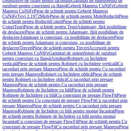
Dispozitive de fixare pentru racorduri
Garnituri de sistem
Seturi de
șuruburi pentru conexiuni cu flanșă
Geberit Mapress CuNiFe
Geberit
Mapress CuNiFe
Piese de schimb pentru Geberit Mapress
CuNiFe
Ţevi 2.1972
Mufe
Piese de schimb pentru Mufe
Reducţii
Piese
de schimb pentru Reducţii
Coturi
Piese de schimb pentru
Coturi
Teuri
Piese de schimb pentru Teuri
Adaptoare, fără posibilitate
de desfacere
Piese de schimb pentru Adaptoare, fără posibilitate de
desfacere
Adaptoare şi conexiuni, cu posibilitate de desfacere
Piese
de schimb pentru Adaptoare şi conexiuni, cu posibilitate de
desfacere
Treceri
Piese de schimb pentru Treceri
Accesorii pentru
Geberit Mapress CuNiFe
Garnituri de sistem
Seturi de șuruburi
pentru conexiuni cu flanșă
Armături
Robineți cu închidere
verticală
Piese de schimb pentru Robineți cu închidere verticală
Cu
racorduri prin presare Mapress
Piese de schimb pentru Cu racorduri
prin presare Mapress
Robineți cu închidere oblică
Piese de schimb
pentru Robineți cu închidere oblică
Cu racorduri prin presare
Mapress
Piese de schimb pentru Cu racorduri prin presare
Mapress
Robinete de închidere cu bilă
Piese de schimb pentru
Robinete de închidere cu bilă
Cu conexiuni de presare FlowFit
Piese
de schimb pentru Cu conexiuni de presare FlowFit
Cu racorduri prin
presare Mapress
Piese de schimb pentru Cu racorduri prin presare
Mapress
Robinete de închidere cu bilă pentru montaj încastrat
Piese
de schimb pentru Robinete de închidere cu bilă pentru montaj
încastrat
Cu conexiuni de presare FlowFit
Piese de schimb pentru Cu
conexiuni de presare FlowFit
Cu racorduri prin presare Mapress
Piese