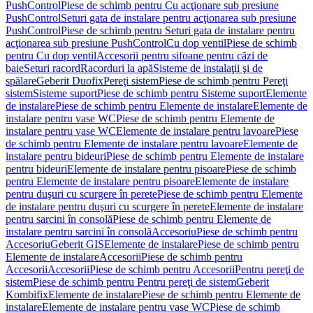
PushControl
Piese de schimb pentru Cu acţionare sub presiune
PushControl
Seturi gata de instalare pentru acţionarea sub presiune
PushControl
Piese de schimb pentru Seturi gata de instalare pentru
acţionarea sub presiune PushControl
Cu dop ventil
Piese de schimb
pentru Cu dop ventil
Accesorii pentru sifoane pentru căzi de
baie
Seturi racord
Racorduri la apă
Sisteme de instalaţii şi de
spălare
Geberit Duofix
Pereţi sistem
Piese de schimb pentru Pereţi
sistem
Sisteme suport
Piese de schimb pentru Sisteme suport
Elemente
de instalare
Piese de schimb pentru Elemente de instalare
Elemente de
instalare pentru vase WC
Piese de schimb pentru Elemente de
instalare pentru vase WC
Elemente de instalare pentru lavoare
Piese
de schimb pentru Elemente de instalare pentru lavoare
Elemente de
instalare pentru bideuri
Piese de schimb pentru Elemente de instalare
pentru bideuri
Elemente de instalare pentru pisoare
Piese de schimb
pentru Elemente de instalare pentru pisoare
Elemente de instalare
pentru duşuri cu scurgere în perete
Piese de schimb pentru Elemente
de instalare pentru duşuri cu scurgere în perete
Elemente de instalare
pentru sarcini în consolă
Piese de schimb pentru Elemente de
instalare pentru sarcini în consolă
Accesoriu
Piese de schimb pentru
Accesoriu
Geberit GIS
Elemente de instalare
Piese de schimb pentru
Elemente de instalare
Accesorii
Piese de schimb pentru
Accesorii
Accesorii
Piese de schimb pentru Accesorii
Pentru pereţi de
sistem
Piese de schimb pentru Pentru pereţi de sistem
Geberit
Kombifix
Elemente de instalare
Piese de schimb pentru Elemente de
instalare
Elemente de instalare pentru vase WC
Piese de schimb