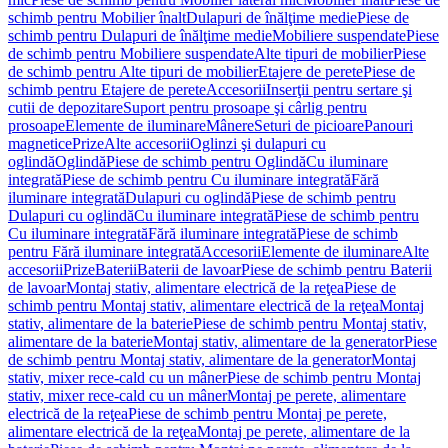
schimb pentru Mobilier înalt
Dulapuri de înălţime medie
Piese de
schimb pentru Dulapuri de înălţime medie
Mobiliere suspendate
Piese
de schimb pentru Mobiliere suspendate
Alte tipuri de mobilier
Piese
de schimb pentru Alte tipuri de mobilier
Etajere de perete
Piese de
schimb pentru Etajere de perete
Accesorii
Inserţii pentru sertare şi
cutii de depozitare
Suport pentru prosoape şi cârlig pentru
prosoape
Elemente de iluminare
Mânere
Seturi de picioare
Panouri
magnetice
Prize
Alte accesorii
Oglinzi şi dulapuri cu
oglindă
Oglindă
Piese de schimb pentru Oglindă
Cu iluminare
integrată
Piese de schimb pentru Cu iluminare integrată
Fără
iluminare integrată
Dulapuri cu oglindă
Piese de schimb pentru
Dulapuri cu oglindă
Cu iluminare integrată
Piese de schimb pentru
Cu iluminare integrată
Fără iluminare integrată
Piese de schimb
pentru Fără iluminare integrată
Accesorii
Elemente de iluminare
Alte
accesorii
Prize
Baterii
Baterii de lavoar
Piese de schimb pentru Baterii
de lavoar
Montaj stativ, alimentare electrică de la reţea
Piese de
schimb pentru Montaj stativ, alimentare electrică de la reţea
Montaj
stativ, alimentare de la baterie
Piese de schimb pentru Montaj stativ,
alimentare de la baterie
Montaj stativ, alimentare de la generator
Piese
de schimb pentru Montaj stativ, alimentare de la generator
Montaj
stativ, mixer rece-cald cu un mâner
Piese de schimb pentru Montaj
stativ, mixer rece-cald cu un mâner
Montaj pe perete, alimentare
electrică de la reţea
Piese de schimb pentru Montaj pe perete,
alimentare electrică de la reţea
Montaj pe perete, alimentare de la