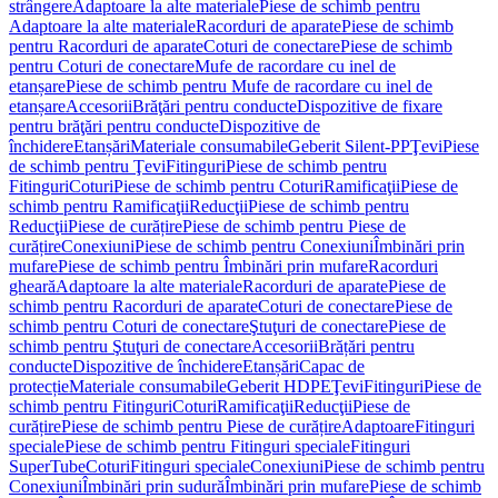
strângere
Adaptoare la alte materiale
Piese de schimb pentru
Adaptoare la alte materiale
Racorduri de aparate
Piese de schimb
pentru Racorduri de aparate
Coturi de conectare
Piese de schimb
pentru Coturi de conectare
Mufe de racordare cu inel de
etanșare
Piese de schimb pentru Mufe de racordare cu inel de
etanșare
Accesorii
Brăţări pentru conducte
Dispozitive de fixare
pentru brăţări pentru conducte
Dispozitive de
închidere
Etanșări
Materiale consumabile
Geberit Silent-PP
Ţevi
Piese
de schimb pentru Ţevi
Fitinguri
Piese de schimb pentru
Fitinguri
Coturi
Piese de schimb pentru Coturi
Ramificaţii
Piese de
schimb pentru Ramificaţii
Reducţii
Piese de schimb pentru
Reducţii
Piese de curățire
Piese de schimb pentru Piese de
curățire
Conexiuni
Piese de schimb pentru Conexiuni
Îmbinări prin
mufare
Piese de schimb pentru Îmbinări prin mufare
Racorduri
gheară
Adaptoare la alte materiale
Racorduri de aparate
Piese de
schimb pentru Racorduri de aparate
Coturi de conectare
Piese de
schimb pentru Coturi de conectare
Ştuţuri de conectare
Piese de
schimb pentru Ştuţuri de conectare
Accesorii
Brățări pentru
conducte
Dispozitive de închidere
Etanșări
Capac de
protecție
Materiale consumabile
Geberit HDPE
Ţevi
Fitinguri
Piese de
schimb pentru Fitinguri
Coturi
Ramificaţii
Reducţii
Piese de
curățire
Piese de schimb pentru Piese de curățire
Adaptoare
Fitinguri
speciale
Piese de schimb pentru Fitinguri speciale
Fitinguri
SuperTube
Coturi
Fitinguri speciale
Conexiuni
Piese de schimb pentru
Conexiuni
Îmbinări prin sudură
Îmbinări prin mufare
Piese de schimb