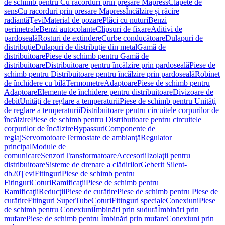
de schimb pentru Cu racorduri prin presare Mapress
Clapete de
sens
Cu racorduri prin presare Mapress
Încălzire și răcire
radiantă
Ţevi
Material de pozare
Plăci cu nuturi
Benzi
perimetrale
Benzi autocolante
Clipsuri de fixare
Aditivi de
pardoseală
Rosturi de extindere
Curbe conducătoare
Dulapuri de
distribuţie
Dulapuri de distribuţie din metal
Gamă de
distribuitoare
Piese de schimb pentru Gamă de
distribuitoare
Distribuitoare pentru încălzire prin pardoseală
Piese de
schimb pentru Distribuitoare pentru încălzire prin pardoseală
Robinet
de închidere cu bilă
Termometre
Adaptoare
Piese de schimb pentru
Adaptoare
Elemente de închidere pentru distribuitoare
Divizoare de
debit
Unităţi de reglare a temperaturii
Piese de schimb pentru Unităţi
de reglare a temperaturii
Distribuitoare pentru circuitele corpurilor de
încălzire
Piese de schimb pentru Distribuitoare pentru circuitele
corpurilor de încălzire
Bypassuri
Componente de
reglaj
Servomotoare
Termostate de ambianţă
Regulator
principal
Module de
comunicare
Senzori
Transformatoare
Accesorii
Izolaţii pentru
distribuitoare
Sisteme de drenare a clădirilor
Geberit Silent-
db20
Ţevi
Fitinguri
Piese de schimb pentru
Fitinguri
Coturi
Ramificaţii
Piese de schimb pentru
Ramificaţii
Reducţii
Piese de curățire
Piese de schimb pentru Piese de
curățire
Fitinguri SuperTube
Coturi
Fitinguri speciale
Conexiuni
Piese
de schimb pentru Conexiuni
Îmbinări prin sudură
Îmbinări prin
mufare
Piese de schimb pentru Îmbinări prin mufare
Conexiuni prin