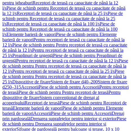
pentru jgheaburi
Receptori de terasă cu capacitate de până la 12
l/s
Piese de schimb pentru Receptori de terasă cu capacitate de până
la 12 l/s
Receptori de terasă cu capacitate de până la 25 l/s
Piese de
schimb pentru Receptori de terasă cu capacitate de până la 25
l/s
Receptori de terasă cu capacitate de până la 100 l/s
Piese de
schimb pentru Receptori de terasă cu capacitate de până la 100
l/s
Elemente barieră de vapori
Piese de schimb pentru Elemente
barieră de vapori
Pentru receptori de terasă cu capacitate de până la
12 l/s
Piese de schimb pentru Pentru receptori de terasă cu capacitate
de până la 12 l/s
Pentru receptori de terasă cu capacitate de până la
25 l/s
Preaplinuri de urgenţă
Piese de schimb pentru Preaplinuri de
urgenţă
Pentru receptori de terasă cu capacitate de până la 12 l/s
Piese
de schimb pentru Pentru receptori de terasă cu capacitate de până la
12 l/s
Pentru receptori de terasă cu capacitate de până la 25 l/s
Piese
de schimb pentru Pentru receptori de terasă cu capacitate de până la
25 l/s
Dispozitive de fixare
Sistem de fixare d40–200
Sistem de fixare
d250–315
Accesorii
Piese de schimb pentru Accesorii
Pentru receptori
de terasă
Piese de schimb pentru Pentru receptori de terasă
Pentru
dispozitive de fixare
Sistem convenţional de drenaj al
acoperişului
Receptori de terasă
Piese de schimb pentru Receptori de
terasă
Elemente barieră de vapori
Piese de schimb pentru Elemente
barieră de vapori
Accesorii
Piese de schimb pentru Accesorii
Drenaj
prin pardoseală
Drenarea suprafeţelor pentru interior şi exterior
Piese
de schimb pentru Drenarea suprafeţelor pentru interior şi
exterior
Sifoane de pardoseală pentru balcoane și terase, 10 x 10