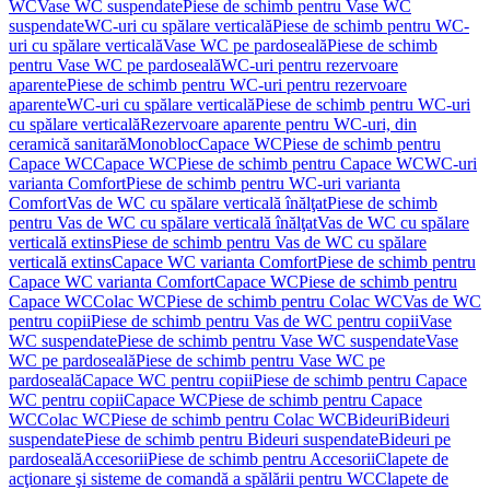
WC
Vase WC suspendate
Piese de schimb pentru Vase WC
suspendate
WC-uri cu spălare verticală
Piese de schimb pentru WC-
uri cu spălare verticală
Vase WC pe pardoseală
Piese de schimb
pentru Vase WC pe pardoseală
WC-uri pentru rezervoare
aparente
Piese de schimb pentru WC-uri pentru rezervoare
aparente
WC-uri cu spălare verticală
Piese de schimb pentru WC-uri
cu spălare verticală
Rezervoare aparente pentru WC-uri, din
ceramică sanitară
Monobloc
Capace WC
Piese de schimb pentru
Capace WC
Capace WC
Piese de schimb pentru Capace WC
WC-uri
varianta Comfort
Piese de schimb pentru WC-uri varianta
Comfort
Vas de WC cu spălare verticală înălţat
Piese de schimb
pentru Vas de WC cu spălare verticală înălţat
Vas de WC cu spălare
verticală extins
Piese de schimb pentru Vas de WC cu spălare
verticală extins
Capace WC varianta Comfort
Piese de schimb pentru
Capace WC varianta Comfort
Capace WC
Piese de schimb pentru
Capace WC
Colac WC
Piese de schimb pentru Colac WC
Vas de WC
pentru copii
Piese de schimb pentru Vas de WC pentru copii
Vase
WC suspendate
Piese de schimb pentru Vase WC suspendate
Vase
WC pe pardoseală
Piese de schimb pentru Vase WC pe
pardoseală
Capace WC pentru copii
Piese de schimb pentru Capace
WC pentru copii
Capace WC
Piese de schimb pentru Capace
WC
Colac WC
Piese de schimb pentru Colac WC
Bideuri
Bideuri
suspendate
Piese de schimb pentru Bideuri suspendate
Bideuri pe
pardoseală
Accesorii
Piese de schimb pentru Accesorii
Clapete de
acţionare şi sisteme de comandă a spălării pentru WC
Clapete de