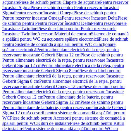
acţionare
Piese de schimb pentru Clapete de acţionare
Pentru rezervor
încastrat Sigma
Piese de schimb pentru Pentru rezervor încastrat
Sigma
Pentru rezervor încastrat Omega
Piese de schimb pentru
Pentru rezervor încastrat Omega
Pentru rezervor încastrat Delta
Piese
de schimb pentru Pentru rezervor încastrat Delta
Pentru rezervoarele
încastrate Twinline
Piese de schimb pentru Pentru rezervoarele
încastrate Twinline
Accesorii
Material de consum
Sisteme de comandă
a spălării pentru WC cu acţionare spălare electronică
Piese de schimb
pentru Sisteme de comandă a spălării pentru WC cu acţionare
spălare electronică
Pentru alimentare electrică de la reţea, pentru
rezervoare încastrate Geberit Sigma 12 cm
Piese de schimb pentru
Pentru alimentare electrică de la reţea, pentru rezervoare încastrate
Geberit Sigma 12 cm
Pentru alimentare electrică de la reţea, pentru
rezervoare încastrate Geberit Sigma 8 cm
Piese de schimb pentru
Pentru alimentare electrică de la reţea, pentru rezervoare încastrate
Geberit Sigma 8 cm
Pentru alimentare electrică de la reţea, pentru
rezervoare încastrate Geberit Omega 12 cm
Piese de schimb pentru
Pentru alimentare electrică de la reţea, pentru rezervoare încastrate
Geberit Omega 12 cm
Pentru alimentare de la baterie, pentru
rezervoare încastrate Geberit Sigma 12 cm
Piese de schimb pentru
Pentru alimentare de la baterie, pentru rezervoare încastrate Geberit
Sigma 12 cm
Accesorii pentru sisteme de comandă a spălării pentru
WC
Piese de schimb pentru Accesorii pentru sisteme de comandă a
spălării pentru WC
Kituri de instalare
Piese de schimb pentru Kituri
de instalare
Pentru sisteme de comandă a spălării pentru WC cu