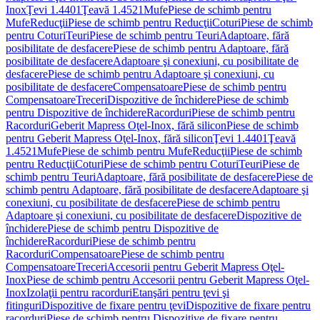
Inox
Ţevi 1.4401
Ţeavă 1.4521
Mufe
Piese de schimb pentru
Mufe
Reducţii
Piese de schimb pentru Reducţii
Coturi
Piese de schimb
pentru Coturi
Teuri
Piese de schimb pentru Teuri
Adaptoare, fără
posibilitate de desfacere
Piese de schimb pentru Adaptoare, fără
posibilitate de desfacere
Adaptoare şi conexiuni, cu posibilitate de
desfacere
Piese de schimb pentru Adaptoare şi conexiuni, cu
posibilitate de desfacere
Compensatoare
Piese de schimb pentru
Compensatoare
Treceri
Dispozitive de închidere
Piese de schimb
pentru Dispozitive de închidere
Racorduri
Piese de schimb pentru
Racorduri
Geberit Mapress Oţel-Inox, fără silicon
Piese de schimb
pentru Geberit Mapress Oţel-Inox, fără silicon
Ţevi 1.4401
Ţeavă
1.4521
Mufe
Piese de schimb pentru Mufe
Reducţii
Piese de schimb
pentru Reducţii
Coturi
Piese de schimb pentru Coturi
Teuri
Piese de
schimb pentru Teuri
Adaptoare, fără posibilitate de desfacere
Piese de
schimb pentru Adaptoare, fără posibilitate de desfacere
Adaptoare şi
conexiuni, cu posibilitate de desfacere
Piese de schimb pentru
Adaptoare şi conexiuni, cu posibilitate de desfacere
Dispozitive de
închidere
Piese de schimb pentru Dispozitive de
închidere
Racorduri
Piese de schimb pentru
Racorduri
Compensatoare
Piese de schimb pentru
Compensatoare
Treceri
Accesorii pentru Geberit Mapress Oţel-
Inox
Piese de schimb pentru Accesorii pentru Geberit Mapress Oţel-
Inox
Izolaţii pentru racorduri
Etanşări pentru ţevi şi
fitinguri
Dispozitive de fixare pentru ţevi
Dispozitive de fixare pentru
racorduri
Piese de schimb pentru Dispozitive de fixare pentru