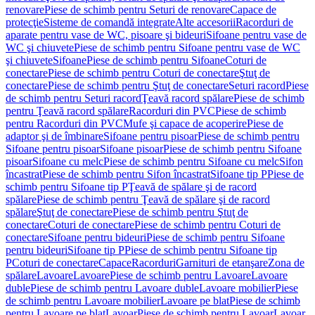
renovare
Piese de schimb pentru Seturi de renovare
Capace de
protecţie
Sisteme de comandă integrate
Alte accesorii
Racorduri de
aparate pentru vase de WC, pisoare şi bideuri
Sifoane pentru vase de
WC şi chiuvete
Piese de schimb pentru Sifoane pentru vase de WC
şi chiuvete
Sifoane
Piese de schimb pentru Sifoane
Coturi de
conectare
Piese de schimb pentru Coturi de conectare
Ştuţ de
conectare
Piese de schimb pentru Ştuţ de conectare
Seturi racord
Piese
de schimb pentru Seturi racord
Ţeavă racord spălare
Piese de schimb
pentru Ţeavă racord spălare
Racorduri din PVC
Piese de schimb
pentru Racorduri din PVC
Mufe şi capace de acoperire
Piese de
adaptor şi de îmbinare
Sifoane pentru pisoar
Piese de schimb pentru
Sifoane pentru pisoar
Sifoane pisoar
Piese de schimb pentru Sifoane
pisoar
Sifoane cu melc
Piese de schimb pentru Sifoane cu melc
Sifon
încastrat
Piese de schimb pentru Sifon încastrat
Sifoane tip P
Piese de
schimb pentru Sifoane tip P
Ţeavă de spălare şi de racord
spălare
Piese de schimb pentru Ţeavă de spălare şi de racord
spălare
Ştuţ de conectare
Piese de schimb pentru Ştuţ de
conectare
Coturi de conectare
Piese de schimb pentru Coturi de
conectare
Sifoane pentru bideuri
Piese de schimb pentru Sifoane
pentru bideuri
Sifoane tip P
Piese de schimb pentru Sifoane tip
P
Coturi de conectare
Capace
Racorduri
Garnituri de etanşare
Zona de
spălare
Lavoare
Lavoare
Piese de schimb pentru Lavoare
Lavoare
duble
Piese de schimb pentru Lavoare duble
Lavoare mobilier
Piese
de schimb pentru Lavoare mobilier
Lavoare pe blat
Piese de schimb
pentru Lavoare pe blat
Lavoar
Piese de schimb pentru Lavoar
Lavoar