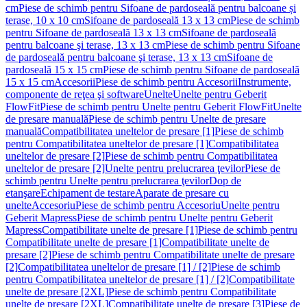
cm
Piese de schimb pentru Sifoane de pardoseală pentru balcoane și
terase, 10 x 10 cm
Sifoane de pardoseală 13 x 13 cm
Piese de schimb
pentru Sifoane de pardoseală 13 x 13 cm
Sifoane de pardoseală
pentru balcoane şi terase, 13 x 13 cm
Piese de schimb pentru Sifoane
de pardoseală pentru balcoane şi terase, 13 x 13 cm
Sifoane de
pardoseală 15 x 15 cm
Piese de schimb pentru Sifoane de pardoseală
15 x 15 cm
Accesorii
Piese de schimb pentru Accesorii
Instrumente,
componente de reţea şi software
Unelte
Unelte pentru Geberit
FlowFit
Piese de schimb pentru Unelte pentru Geberit FlowFit
Unelte
de presare manuală
Piese de schimb pentru Unelte de presare
manuală
Compatibilitatea uneltelor de presare [1]
Piese de schimb
pentru Compatibilitatea uneltelor de presare [1]
Compatibilitatea
uneltelor de presare [2]
Piese de schimb pentru Compatibilitatea
uneltelor de presare [2]
Unelte pentru prelucrarea ţevilor
Piese de
schimb pentru Unelte pentru prelucrarea ţevilor
Dop de
etanşare
Echipament de testare
Aparate de presare cu
unelte
Accesoriu
Piese de schimb pentru Accesoriu
Unelte pentru
Geberit Mapress
Piese de schimb pentru Unelte pentru Geberit
Mapress
Compatibilitate unelte de presare [1]
Piese de schimb pentru
Compatibilitate unelte de presare [1]
Compatibilitate unelte de
presare [2]
Piese de schimb pentru Compatibilitate unelte de presare
[2]
Compatibilitatea uneltelor de presare [1] / [2]
Piese de schimb
pentru Compatibilitatea uneltelor de presare [1] / [2]
Compatibilitate
unelte de presare [2XL]
Piese de schimb pentru Compatibilitate
unelte de presare [2XL]
Compatibilitate unelte de presare [3]
Piese de