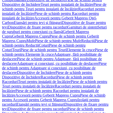
Dispozitive de închidere
Teuri pentru instalaţii de încălzire
Piese de
schimb pentru Teuri pentru instalaţii de încălzire
Racorduri pentru
instalaţii de încălzire
Piese de schimb pentru Racorduri pentru
instalaţii de încălzire
Accesorii pentru Geberit Mapress Oţel-
Carbon
Etanşări pentru ţevi şi fitinguri
Dispozitive de fixare pentru
ţevi
Dispozitive de fixare pentru racorduri
Garnituri de sistem
Seturi
de șuruburi pentru conexiuni cu flanșă
Geberit Mapress
Cupru
Geberit Mapress Cupru
Piese de schimb pentru Geberit
Mapress Cupru
Mufe
Piese de schimb pentru Mufe
Reducţii
Piese de
schimb pentru Reducţii
Coturi
Piese de schimb pentru
Coturi
Teuri
Piese de schimb pentru Teuri
Elemente în cruce
Piese de
schimb pentru Elemente în cruce
Adaptoare, fără posibilitate de
desfacere
Piese de schimb pentru Adaptoare, fără posibilitate de
desfacere
Adaptoare şi conexiuni, cu posibilitate de desfacere
Piese
de schimb pentru Adaptoare şi conexiuni, cu posibilitate de
desfacere
Dispozitive de închidere
Piese de schimb pentru
Dispozitive de închidere
Racorduri
Piese de schimb pentru
Racorduri
Teuri pentru instalaţii de încălzire
Piese de schimb pentru
Teuri pentru instalaţii de încălzire
Racorduri pentru instalaţii de
încălzire
Piese de schimb pentru Racorduri pentru instalaţii de
încălzire
Accesorii pentru Geberit Mapress Cupru
Piese de schimb
pentru Accesorii pentru Geberit Mapress Cupru
Izolaţii pentru
racorduri
Etanşări pentru ţevi şi fitinguri
Dispozitive de fixare pentru
ţevi
Dispozitive de fixare pentru racorduri
Piese de schimb pentru