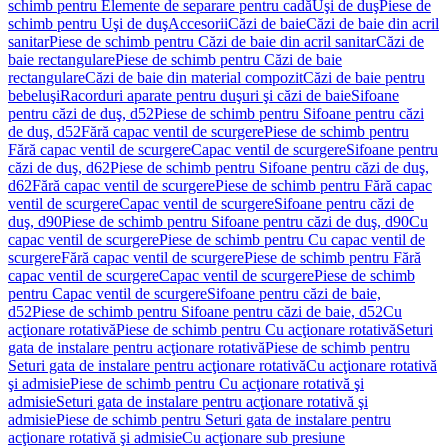
schimb pentru Elemente de separare pentru cadă
Uşi de duş
Piese de
schimb pentru Uşi de duş
Accesorii
Căzi de baie
Căzi de baie din acril
sanitar
Piese de schimb pentru Căzi de baie din acril sanitar
Căzi de
baie rectangulare
Piese de schimb pentru Căzi de baie
rectangulare
Căzi de baie din material compozit
Căzi de baie pentru
bebeluşi
Racorduri aparate pentru duşuri şi căzi de baie
Sifoane
pentru căzi de duş, d52
Piese de schimb pentru Sifoane pentru căzi
de duş, d52
Fără capac ventil de scurgere
Piese de schimb pentru
Fără capac ventil de scurgere
Capac ventil de scurgere
Sifoane pentru
căzi de duş, d62
Piese de schimb pentru Sifoane pentru căzi de duş,
d62
Fără capac ventil de scurgere
Piese de schimb pentru Fără capac
ventil de scurgere
Capac ventil de scurgere
Sifoane pentru căzi de
duş, d90
Piese de schimb pentru Sifoane pentru căzi de duş, d90
Cu
capac ventil de scurgere
Piese de schimb pentru Cu capac ventil de
scurgere
Fără capac ventil de scurgere
Piese de schimb pentru Fără
capac ventil de scurgere
Capac ventil de scurgere
Piese de schimb
pentru Capac ventil de scurgere
Sifoane pentru căzi de baie,
d52
Piese de schimb pentru Sifoane pentru căzi de baie, d52
Cu
acţionare rotativă
Piese de schimb pentru Cu acţionare rotativă
Seturi
gata de instalare pentru acţionare rotativă
Piese de schimb pentru
Seturi gata de instalare pentru acţionare rotativă
Cu acţionare rotativă
şi admisie
Piese de schimb pentru Cu acţionare rotativă şi
admisie
Seturi gata de instalare pentru acţionare rotativă şi
admisie
Piese de schimb pentru Seturi gata de instalare pentru
acţionare rotativă şi admisie
Cu acţionare sub presiune