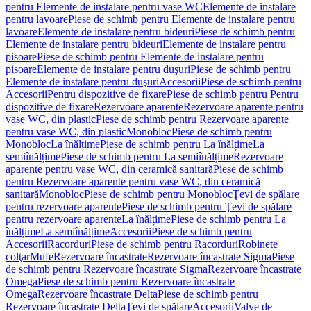
pentru Elemente de instalare pentru vase WC
Elemente de instalare
pentru lavoare
Piese de schimb pentru Elemente de instalare pentru
lavoare
Elemente de instalare pentru bideuri
Piese de schimb pentru
Elemente de instalare pentru bideuri
Elemente de instalare pentru
pisoare
Piese de schimb pentru Elemente de instalare pentru
pisoare
Elemente de instalare pentru duşuri
Piese de schimb pentru
Elemente de instalare pentru duşuri
Accesorii
Piese de schimb pentru
Accesorii
Pentru dispozitive de fixare
Piese de schimb pentru Pentru
dispozitive de fixare
Rezervoare aparente
Rezervoare aparente pentru
vase WC, din plastic
Piese de schimb pentru Rezervoare aparente
pentru vase WC, din plastic
Monobloc
Piese de schimb pentru
Monobloc
La înălțime
Piese de schimb pentru La înălțime
La
semiînălțime
Piese de schimb pentru La semiînălțime
Rezervoare
aparente pentru vase WC, din ceramică sanitară
Piese de schimb
pentru Rezervoare aparente pentru vase WC, din ceramică
sanitară
Monobloc
Piese de schimb pentru Monobloc
Ţevi de spălare
pentru rezervoare aparente
Piese de schimb pentru Ţevi de spălare
pentru rezervoare aparente
La înălțime
Piese de schimb pentru La
înălțime
La semiînălțime
Accesorii
Piese de schimb pentru
Accesorii
Racorduri
Piese de schimb pentru Racorduri
Robinete
colţar
Mufe
Rezervoare încastrate
Rezervoare încastrate Sigma
Piese
de schimb pentru Rezervoare încastrate Sigma
Rezervoare încastrate
Omega
Piese de schimb pentru Rezervoare încastrate
Omega
Rezervoare încastrate Delta
Piese de schimb pentru
Rezervoare încastrate Delta
Ţevi de spălare
Accesorii
Valve de