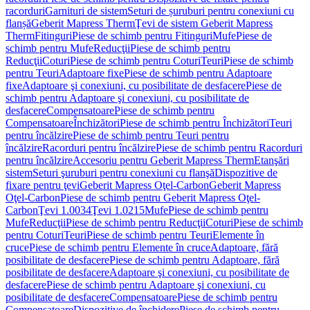
racorduri
Garnituri de sistem
Seturi de șuruburi pentru conexiuni cu
flanșă
Geberit Mapress Therm
Ţevi de sistem Geberit Mapress
Therm
Fitinguri
Piese de schimb pentru Fitinguri
Mufe
Piese de
schimb pentru Mufe
Reducţii
Piese de schimb pentru
Reducţii
Coturi
Piese de schimb pentru Coturi
Teuri
Piese de schimb
pentru Teuri
Adaptoare fixe
Piese de schimb pentru Adaptoare
fixe
Adaptoare şi conexiuni, cu posibilitate de desfacere
Piese de
schimb pentru Adaptoare şi conexiuni, cu posibilitate de
desfacere
Compensatoare
Piese de schimb pentru
Compensatoare
Închizători
Piese de schimb pentru Închizători
Teuri
pentru încălzire
Piese de schimb pentru Teuri pentru
încălzire
Racorduri pentru încălzire
Piese de schimb pentru Racorduri
pentru încălzire
Accesoriu pentru Geberit Mapress Therm
Etanşări
sistem
Seturi şuruburi pentru conexiuni cu flanşă
Dispozitive de
fixare pentru ţevi
Geberit Mapress Oţel-Carbon
Geberit Mapress
Oţel-Carbon
Piese de schimb pentru Geberit Mapress Oţel-
Carbon
Ţevi 1.0034
Ţevi 1.0215
Mufe
Piese de schimb pentru
Mufe
Reducţii
Piese de schimb pentru Reducţii
Coturi
Piese de schimb
pentru Coturi
Teuri
Piese de schimb pentru Teuri
Elemente în
cruce
Piese de schimb pentru Elemente în cruce
Adaptoare, fără
posibilitate de desfacere
Piese de schimb pentru Adaptoare, fără
posibilitate de desfacere
Adaptoare şi conexiuni, cu posibilitate de
desfacere
Piese de schimb pentru Adaptoare şi conexiuni, cu
posibilitate de desfacere
Compensatoare
Piese de schimb pentru
Compensatoare
Dispozitive de închidere
Piese de schimb pentru