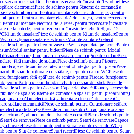
 rezervor încastrat Delta
Pentru rezervoarele încastrate Twinline
Piese
spălare electronică
Piese de schimb pentru Sisteme de comandă a
ese de schimb pentru Pentru alimentare electrică de la reţea, pentru
imb pentru Pentru alimentare electrică de la reţea, pentru rezervoare
 Pentru alimentare electrică de la reţea, pentru rezervoare încastrate
re de la baterie, pentru rezervoare încastrate Geberit Sigma 12
 WC
Kituri de instalare
Piese de schimb pentru Kituri de instalare
Pentru
 WC cu acţionare spălare electronică
Module sanitare Geberit
ese de schimb pentru Pentru vase de WC suspendate pe perete
Pentru
onsum
Modul sanitar pentru bideuri
Piese de schimb pentru Modul
lă
Pisoare
Pisoare, funcţionare cu spălare, cu margine de spălare
Piese
spălare, fără margine de spălare
Piese de schimb pentru Pisoare,
mandă aparente sau încastrate
Cu control integrat pentru pisoar
Piese
oarului
Pisoar, funcţionare cu spălare, cu/pentru capac WC
Piese de
are, funcţionare fără apă
Piese de schimb pentru Pisoare, funcţionare
b pentru Partiţii pisoar din plastic
Partiţii pisoar din sticlă
Piese de
Piese de schimb pentru Accesorii
Capac de pisoar
Sifoane şi accesoriu
ribuitor de spălare
Sisteme de comandă a spălării pentru pisoar
Montaj
acţionare spălare electronică, alimentare electrică de la reţea
Cu
nare spălare pneumatică
Piese de schimb pentru Cu acţionare spălare
re electrică de la reţea
Piese de schimb pentru Cu acţionare spălare
 electronică, alimentare de la baterie
Accesorii
Piese de schimb pentru
e
Seturi de renovare
Piese de schimb pentru Seturi de renovare
Capace
 şi chiuvete
Piese de schimb pentru Sifoane pentru vase de WC şi
mb pentru Ştuţ de conectare
Seturi racord
Piese de schimb pentru Seturi