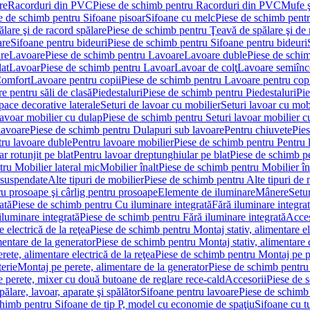
re
Racorduri din PVC
Piese de schimb pentru Racorduri din PVC
Mufe ş
e de schimb pentru Sifoane pisoar
Sifoane cu melc
Piese de schimb pent
lare şi de racord spălare
Piese de schimb pentru Ţeavă de spălare şi de 
are
Sifoane pentru bideuri
Piese de schimb pentru Sifoane pentru bideuri
re
Lavoare
Piese de schimb pentru Lavoare
Lavoare duble
Piese de schi
at
Lavoar
Piese de schimb pentru Lavoar
Lavoar de colţ
Lavoare semiînc
Comfort
Lavoare pentru copii
Piese de schimb pentru Lavoare pentru cop
e pentru săli de clasă
Piedestaluri
Piese de schimb pentru Piedestaluri
Pie
ace decorative laterale
Seturi de lavoar cu mobilier
Seturi lavoar cu mob
lavoar mobilier cu dulap
Piese de schimb pentru Seturi lavoar mobilier c
lavoare
Piese de schimb pentru Dulapuri sub lavoare
Pentru chiuvete
Pies
tru lavoare duble
Pentru lavoare mobilier
Piese de schimb pentru Pentru 
r rotunjit pe blat
Pentru lavoar dreptunghiular pe blat
Piese de schimb pe
ru Mobilier lateral mic
Mobilier înalt
Piese de schimb pentru Mobilier în
 suspendate
Alte tipuri de mobilier
Piese de schimb pentru Alte tipuri de 
u prosoape şi cârlig pentru prosoape
Elemente de iluminare
Mânere
Setur
ată
Piese de schimb pentru Cu iluminare integrată
Fără iluminare integra
iluminare integrată
Piese de schimb pentru Fără iluminare integrată
Acces
 electrică de la reţea
Piese de schimb pentru Montaj stativ, alimentare ele
mentare de la generator
Piese de schimb pentru Montaj stativ, alimentare 
ete, alimentare electrică de la reţea
Piese de schimb pentru Montaj pe per
erie
Montaj pe perete, alimentare de la generator
Piese de schimb pentru 
 perete, mixer cu două butoane de reglare rece-cald
Accesorii
Piese de 
ălare, lavoar, aparate şi spălător
Sifoane pentru lavoare
Piese de schimb
chimb pentru Sifoane de tip P, model cu economie de spaţiu
Sifoane cu t