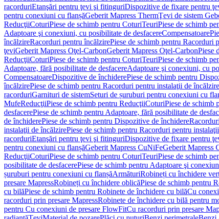
racorduri
Etanşări pentru ţevi şi fitinguri
Dispozitive de fixare pentru ţe
pentru conexiuni cu flanșă
Geberit Mapress Therm
Ţevi de sistem Geb
Reducţii
Coturi
Piese de schimb pentru Coturi
Teuri
Piese de schimb pen
Adaptoare şi conexiuni, cu posibilitate de desfacere
Compensatoare
Pi
încălzire
Racorduri pentru încălzire
Piese de schimb pentru Racorduri p
ţevi
Geberit Mapress Oţel-Carbon
Geberit Mapress Oţel-Carbon
Piese 
Reducţii
Coturi
Piese de schimb pentru Coturi
Teuri
Piese de schimb pen
Adaptoare, fără posibilitate de desfacere
Adaptoare şi conexiuni, cu pos
Compensatoare
Dispozitive de închidere
Piese de schimb pentru Dispoz
încălzire
Piese de schimb pentru Racorduri pentru instalaţii de încălzir
racorduri
Garnituri de sistem
Seturi de șuruburi pentru conexiuni cu fla
Mufe
Reducţii
Piese de schimb pentru Reducţii
Coturi
Piese de schimb p
desfacere
Piese de schimb pentru Adaptoare, fără posibilitate de desfa
de închidere
Piese de schimb pentru Dispozitive de închidere
Racordur
instalaţii de încălzire
Piese de schimb pentru Racorduri pentru instalaţii
racorduri
Etanşări pentru ţevi şi fitinguri
Dispozitive de fixare pentru ţe
pentru conexiuni cu flanșă
Geberit Mapress CuNiFe
Geberit Mapress
Reducţii
Coturi
Piese de schimb pentru Coturi
Teuri
Piese de schimb pen
posibilitate de desfacere
Piese de schimb pentru Adaptoare şi conexiuni,
șuruburi pentru conexiuni cu flanșă
Armături
Robineți cu închidere ver
presare Mapress
Robineți cu închidere oblică
Piese de schimb pentru Ro
cu bilă
Piese de schimb pentru Robinete de închidere cu bilă
Cu conexi
racorduri prin presare Mapress
Robinete de închidere cu bilă pentru mo
pentru Cu conexiuni de presare FlowFit
Cu racorduri prin presare Map
radiantă
Ţevi
Material de pozare
Plăci cu nuturi
Benzi perimetrale
Benzi 