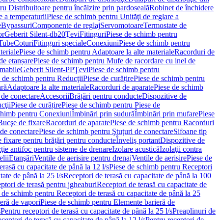
u Distribuitoare pentru încălzire prin pardoseală
Robinet de închidere
e a temperaturii
Piese de schimb pentru Unităţi de reglare a
e
Bypassuri
Componente de reglaj
Servomotoare
Termostate de
or
Geberit Silent-db20
Ţevi
Fitinguri
Piese de schimb pentru
rTube
Coturi
Fitinguri speciale
Conexiuni
Piese de schimb pentru
teriale
Piese de schimb pentru Adaptoare la alte materiale
Racorduri de
de etanșare
Piese de schimb pentru Mufe de racordare cu inel de
umabile
Geberit Silent-PP
Ţevi
Piese de schimb pentru
 de schimb pentru Reducţii
Piese de curățire
Piese de schimb pentru
ară
Adaptoare la alte materiale
Racorduri de aparate
Piese de schimb
 de conectare
Accesorii
Brățări pentru conducte
Dispozitive de
cţii
Piese de curățire
Piese de schimb pentru Piese de
chimb pentru Conexiuni
Îmbinări prin sudură
Îmbinări prin mufare
Piese
Bucşe de fixare
Racorduri de aparate
Piese de schimb pentru Racorduri
 de conectare
Piese de schimb pentru Ştuţuri de conectare
Sifoane tip
 fixare pentru brăţări pentru conducte
Înveliş portant
Dispozitive de
ţie antifoc pentru sisteme de drenare
Izolare acustică
Izolaţii contra
lii
Etanşări
Ventile de aerisire pentru drenaj
Ventile de aerisire
Piese de
erasă cu capacitate de până la 12 l/s
Piese de schimb pentru Receptori
ate de până la 25 l/s
Receptori de terasă cu capacitate de până la 100
tori de terasă pentru jgheaburi
Receptori de terasă cu capacitate de
 de schimb pentru Receptori de terasă cu capacitate de până la 25
eră de vapori
Piese de schimb pentru Elemente barieră de
s
Pentru receptori de terasă cu capacitate de până la 25 l/s
Preaplinuri de
ceptori de terasă cu capacitate de până la 12 l/s
Pentru receptori de