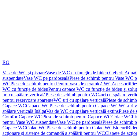
RO
Vase de WC şi pisoare
Vase de WC cu funcţie de bideu Geberit Aqua
suspendate
Vase WC pe pardoseală
Piese de schimb pentru Vase WC p
WC
Piese de schimb pentru Pentru vase de ceramică WC
Accesorii
Pie
WC cu funcţie de bideu
Pentru capace WC cu funcţie de bideu şi solu
uri cu spălare verticală
Piese de schimb pentru WC-uri cu spălare verti
pentru rezervoare aparente
WC-uri cu spălare verticală
Piese de schimb
Capace WC
Capace WC
Piese de schimb pentru Capace WC
WC-uri v
spălare verticală înălţat
Vas de WC cu spălare verticală extins
Piese de 
Comfort
Capace WC
Piese de schimb pentru Capace WC
Colac WC
Pi
pentru Vase WC suspendate
Vase WC pe pardoseală
Piese de schimb 
Capace WC
Colac WC
Piese de schimb pentru Colac WC
Bideuri
Bide
acţionare şi sisteme de comandă a spălării pentru WC
Clapete de acţio