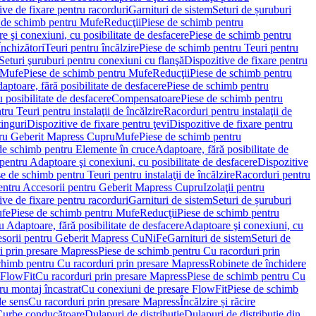
ve de fixare pentru racorduri
Garnituri de sistem
Seturi de șuruburi
 de schimb pentru Mufe
Reducţii
Piese de schimb pentru
e şi conexiuni, cu posibilitate de desfacere
Piese de schimb pentru
nchizători
Teuri pentru încălzire
Piese de schimb pentru Teuri pentru
Seturi şuruburi pentru conexiuni cu flanşă
Dispozitive de fixare pentru
Mufe
Piese de schimb pentru Mufe
Reducţii
Piese de schimb pentru
aptoare, fără posibilitate de desfacere
Piese de schimb pentru
 posibilitate de desfacere
Compensatoare
Piese de schimb pentru
ru Teuri pentru instalaţii de încălzire
Racorduri pentru instalaţii de
tinguri
Dispozitive de fixare pentru ţevi
Dispozitive de fixare pentru
tru Geberit Mapress Cupru
Mufe
Piese de schimb pentru
de schimb pentru Elemente în cruce
Adaptoare, fără posibilitate de
pentru Adaptoare şi conexiuni, cu posibilitate de desfacere
Dispozitive
e de schimb pentru Teuri pentru instalaţii de încălzire
Racorduri pentru
entru Accesorii pentru Geberit Mapress Cupru
Izolaţii pentru
ve de fixare pentru racorduri
Garnituri de sistem
Seturi de șuruburi
fe
Piese de schimb pentru Mufe
Reducţii
Piese de schimb pentru
 Adaptoare, fără posibilitate de desfacere
Adaptoare şi conexiuni, cu
sorii pentru Geberit Mapress CuNiFe
Garnituri de sistem
Seturi de
i prin presare Mapress
Piese de schimb pentru Cu racorduri prin
chimb pentru Cu racorduri prin presare Mapress
Robinete de închidere
 FlowFit
Cu racorduri prin presare Mapress
Piese de schimb pentru Cu
ru montaj încastrat
Cu conexiuni de presare FlowFit
Piese de schimb
de sens
Cu racorduri prin presare Mapress
Încălzire și răcire
Curbe conducătoare
Dulapuri de distribuţie
Dulapuri de distribuţie din