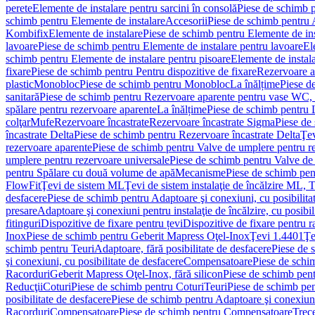
perete
Elemente de instalare pentru sarcini în consolă
Piese de schimb p
schimb pentru Elemente de instalare
Accesorii
Piese de schimb pentru 
Kombifix
Elemente de instalare
Piese de schimb pentru Elemente de ins
lavoare
Piese de schimb pentru Elemente de instalare pentru lavoare
El
schimb pentru Elemente de instalare pentru pisoare
Elemente de instala
fixare
Piese de schimb pentru Pentru dispozitive de fixare
Rezervoare a
plastic
Monobloc
Piese de schimb pentru Monobloc
La înălțime
Piese d
sanitară
Piese de schimb pentru Rezervoare aparente pentru vase WC, 
spălare pentru rezervoare aparente
La înălțime
Piese de schimb pentru 
colţar
Mufe
Rezervoare încastrate
Rezervoare încastrate Sigma
Piese de
încastrate Delta
Piese de schimb pentru Rezervoare încastrate Delta
Ţev
rezervoare aparente
Piese de schimb pentru Valve de umplere pentru r
umplere pentru rezervoare universale
Piese de schimb pentru Valve de
pentru Spălare cu două volume de apă
Mecanisme
Piese de schimb pe
FlowFit
Ţevi de sistem ML
Ţevi de sistem instalaţie de încălzire ML,
desfacere
Piese de schimb pentru Adaptoare şi conexiuni, cu posibilita
presare
Adaptoare şi conexiuni pentru instalaţie de încălzire, cu posibil
fitinguri
Dispozitive de fixare pentru țevi
Dispozitive de fixare pentru r
Inox
Piese de schimb pentru Geberit Mapress Oţel-Inox
Ţevi 1.4401
Ţe
schimb pentru Teuri
Adaptoare, fără posibilitate de desfacere
Piese de 
şi conexiuni, cu posibilitate de desfacere
Compensatoare
Piese de sch
Racorduri
Geberit Mapress Oţel-Inox, fără silicon
Piese de schimb pent
Reducţii
Coturi
Piese de schimb pentru Coturi
Teuri
Piese de schimb pen
posibilitate de desfacere
Piese de schimb pentru Adaptoare şi conexiuni,
Racorduri
Compensatoare
Piese de schimb pentru Compensatoare
Trece