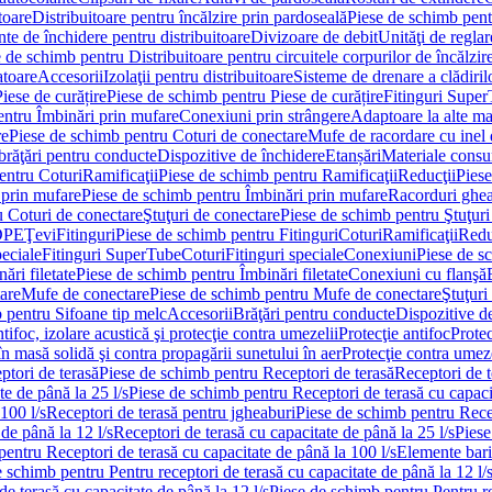
toare
Distribuitoare pentru încălzire prin pardoseală
Piese de schimb pentr
te de închidere pentru distribuitoare
Divizoare de debit
Unităţi de reglar
 de schimb pentru Distribuitoare pentru circuitele corpurilor de încălzir
toare
Accesorii
Izolaţii pentru distribuitoare
Sisteme de drenare a clădiril
Piese de curățire
Piese de schimb pentru Piese de curățire
Fitinguri Supe
entru Îmbinări prin mufare
Conexiuni prin strângere
Adaptoare la alte ma
re
Piese de schimb pentru Coturi de conectare
Mufe de racordare cu inel 
brăţări pentru conducte
Dispozitive de închidere
Etanșări
Materiale cons
entru Coturi
Ramificaţii
Piese de schimb pentru Ramificaţii
Reducţii
Piese
 prin mufare
Piese de schimb pentru Îmbinări prin mufare
Racorduri ghe
u Coturi de conectare
Ştuţuri de conectare
Piese de schimb pentru Ştuţuri
DPE
Ţevi
Fitinguri
Piese de schimb pentru Fitinguri
Coturi
Ramificaţii
Redu
peciale
Fitinguri SuperTube
Coturi
Fitinguri speciale
Conexiuni
Piese de s
ări filetate
Piese de schimb pentru Îmbinări filetate
Conexiuni cu flanşă
are
Mufe de conectare
Piese de schimb pentru Mufe de conectare
Ştuţuri
 pentru Sifoane tip melc
Accesorii
Brăţări pentru conducte
Dispozitive de
ntifoc, izolare acustică şi protecţie contra umezelii
Protecţie antifoc
Protec
în masă solidă şi contra propagării sunetului în aer
Protecţie contra umeze
ptori de terasă
Piese de schimb pentru Receptori de terasă
Receptori de t
te de până la 25 l/s
Piese de schimb pentru Receptori de terasă cu capacit
100 l/s
Receptori de terasă pentru jgheaburi
Piese de schimb pentru Recep
de până la 12 l/s
Receptori de terasă cu capacitate de până la 25 l/s
Piese
entru Receptori de terasă cu capacitate de până la 100 l/s
Elemente bari
 schimb pentru Pentru receptori de terasă cu capacitate de până la 12 l/
de terasă cu capacitate de până la 12 l/s
Piese de schimb pentru Pentru re