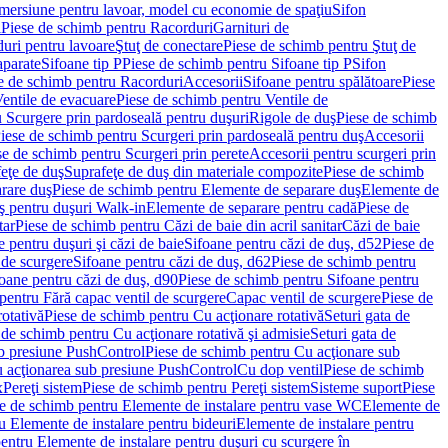
imersiune pentru lavoar, model cu economie de spaţiu
Sifon
i
Piese de schimb pentru Racorduri
Garnituri de
uri pentru lavoare
Ştuţ de conectare
Piese de schimb pentru Ştuţ de
aparate
Sifoane tip P
Piese de schimb pentru Sifoane tip P
Sifon
e de schimb pentru Racorduri
Accesorii
Sifoane pentru spălătoare
Piese
entile de evacuare
Piese de schimb pentru Ventile de
 Scurgere prin pardoseală pentru duşuri
Rigole de duş
Piese de schimb
iese de schimb pentru Scurgeri prin pardoseală pentru duş
Accesorii
se de schimb pentru Scurgeri prin perete
Accesorii pentru scurgeri prin
feţe de duş
Suprafeţe de duş din materiale compozite
Piese de schimb
rare duş
Piese de schimb pentru Elemente de separare duş
Elemente de
uş pentru duşuri Walk-in
Elemente de separare pentru cadă
Piese de
tar
Piese de schimb pentru Căzi de baie din acril sanitar
Căzi de baie
 pentru duşuri şi căzi de baie
Sifoane pentru căzi de duş, d52
Piese de
 de scurgere
Sifoane pentru căzi de duş, d62
Piese de schimb pentru
oane pentru căzi de duş, d90
Piese de schimb pentru Sifoane pentru
pentru Fără capac ventil de scurgere
Capac ventil de scurgere
Piese de
rotativă
Piese de schimb pentru Cu acţionare rotativă
Seturi gata de
 de schimb pentru Cu acţionare rotativă şi admisie
Seturi gata de
b presiune PushControl
Piese de schimb pentru Cu acţionare sub
ru acţionarea sub presiune PushControl
Cu dop ventil
Piese de schimb
x
Pereţi sistem
Piese de schimb pentru Pereţi sistem
Sisteme suport
Piese
e de schimb pentru Elemente de instalare pentru vase WC
Elemente de
u Elemente de instalare pentru bideuri
Elemente de instalare pentru
entru Elemente de instalare pentru duşuri cu scurgere în