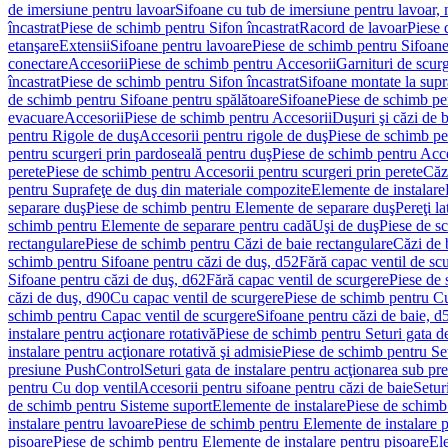
de imersiune pentru lavoar
Sifoane cu tub de imersiune pentru lavoar,
încastrat
Piese de schimb pentru Sifon încastrat
Racord de lavoar
Piese 
etanşare
Extensii
Sifoane pentru lavoare
Piese de schimb pentru Sifoane
conectare
Accesorii
Piese de schimb pentru Accesorii
Garnituri de scur
încastrat
Piese de schimb pentru Sifon încastrat
Sifoane montate la supr
de schimb pentru Sifoane pentru spălătoare
Sifoane
Piese de schimb pe
evacuare
Accesorii
Piese de schimb pentru Accesorii
Duşuri şi căzi de 
pentru Rigole de duş
Accesorii pentru rigole de duş
Piese de schimb pe
pentru scurgeri prin pardoseală pentru duş
Piese de schimb pentru Acce
perete
Piese de schimb pentru Accesorii pentru scurgeri prin perete
Căz
pentru Suprafeţe de duş din materiale compozite
Elemente de instalare
separare duş
Piese de schimb pentru Elemente de separare duş
Pereţi l
schimb pentru Elemente de separare pentru cadă
Uşi de duş
Piese de s
rectangulare
Piese de schimb pentru Căzi de baie rectangulare
Căzi de 
schimb pentru Sifoane pentru căzi de duş, d52
Fără capac ventil de sc
Sifoane pentru căzi de duş, d62
Fără capac ventil de scurgere
Piese de 
căzi de duş, d90
Cu capac ventil de scurgere
Piese de schimb pentru Cu
schimb pentru Capac ventil de scurgere
Sifoane pentru căzi de baie, d
instalare pentru acţionare rotativă
Piese de schimb pentru Seturi gata de
instalare pentru acţionare rotativă şi admisie
Piese de schimb pentru Setu
presiune PushControl
Seturi gata de instalare pentru acţionarea sub p
pentru Cu dop ventil
Accesorii pentru sifoane pentru căzi de baie
Setur
de schimb pentru Sisteme suport
Elemente de instalare
Piese de schimb
instalare pentru lavoare
Piese de schimb pentru Elemente de instalare p
pisoare
Piese de schimb pentru Elemente de instalare pentru pisoare
Ele