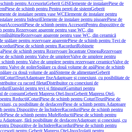
 schimb pentru Accesoriu
Geberit GIS
Elemente de instalare
Piese de
tem
Piese de schimb pentru Pentru pereţi de sistem
Geberit
emente de instalare pentru vase WC
Elemente de instalare pentru
stalare pentru bideuri
Elemente de instalare pentru pisoare
Piese de
şuri
Accesorii
Piese de schimb pentru Accesorii
Pentru dispozitive de
b pentru Rezervoare aparente pentru vase WC, din
emiînălțime
Rezervoare aparente pentru vase WC, din ceramică
de spălare pentru rezervoare aparente
Piese de schimb pentru Ţevi de
corduri
Piese de schimb pentru Racorduri
Robinete
ga
Piese de schimb pentru Rezervoare încastrate Omega
Rezervoare
se de schimb pentru Valve de umplere
Valve de umplere pentru
e schimb pentru Valve de umplere pentru rezervoare ceramice
Valve de
ntru Valve de golire
Spălare cu două volume de apă
Piese de schimb
Spălare cu două volume de apă
Sisteme de alimentare
Geberit
ii
Coturi
Teuri
Adaptoare fixe
Adaptoare şi conexiuni, cu posibilitate de
stribuitor cu racord filetat
Distribuitor cu conexiuni de
orduri
Etanșări pentru țevi și fitinguri
Garnituri pentru
al de consum
Geberit Mapress Oţel-Inox
Geberit Mapress Oţel-
pentru Reducţii
Coturi
Piese de schimb pentru Coturi
Teuri
Piese de
xiuni, cu posibilitate de desfacere
Piese de schimb pentru Adaptoare
b pentru Dispozitive de închidere
Racorduri
Piese de schimb pentru
fe
Piese de schimb pentru Mufe
Reducţii
Piese de schimb pentru
 Adaptoare, fără posibilitate de desfacere
Adaptoare şi conexiuni, cu
entru Dispozitive de închidere
Racorduri
Piese de schimb pentru
ccesorii pentru Geberit Mapress Oţel-Inox
Izolaţii pentru