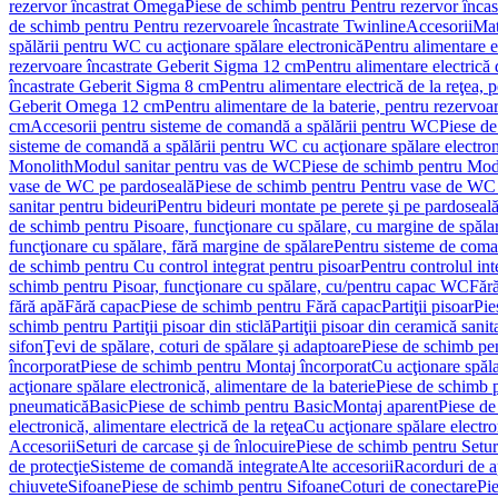
rezervor încastrat Omega
Piese de schimb pentru Pentru rezervor înca
de schimb pentru Pentru rezervoarele încastrate Twinline
Accesorii
Mat
spălării pentru WC cu acţionare spălare electronică
Pentru alimentare e
rezervoare încastrate Geberit Sigma 12 cm
Pentru alimentare electrică
încastrate Geberit Sigma 8 cm
Pentru alimentare electrică de la reţea
Geberit Omega 12 cm
Pentru alimentare de la baterie, pentru rezervo
cm
Accesorii pentru sisteme de comandă a spălării pentru WC
Piese de
sisteme de comandă a spălării pentru WC cu acţionare spălare electro
Monolith
Modul sanitar pentru vas de WC
Piese de schimb pentru Mod
vase de WC pe pardoseală
Piese de schimb pentru Pentru vase de WC
sanitar pentru bideuri
Pentru bideuri montate pe perete şi pe pardoseal
de schimb pentru Pisoare, funcţionare cu spălare, cu margine de spăla
funcţionare cu spălare, fără margine de spălare
Pentru sisteme de coma
de schimb pentru Cu control integrat pentru pisoar
Pentru controlul int
schimb pentru Pisoar, funcţionare cu spălare, cu/pentru capac WC
Fără
fără apă
Fără capac
Piese de schimb pentru Fără capac
Partiţii pisoar
Pie
schimb pentru Partiţii pisoar din sticlă
Partiţii pisoar din ceramică sanit
sifon
Ţevi de spălare, coturi de spălare şi adaptoare
Piese de schimb pen
încorporat
Piese de schimb pentru Montaj încorporat
Cu acţionare spăla
acţionare spălare electronică, alimentare de la baterie
Piese de schimb p
pneumatică
Basic
Piese de schimb pentru Basic
Montaj aparent
Piese de
electronică, alimentare electrică de la reţea
Cu acţionare spălare electro
Accesorii
Seturi de carcase şi de înlocuire
Piese de schimb pentru Seturi
de protecţie
Sisteme de comandă integrate
Alte accesorii
Racorduri de a
chiuvete
Sifoane
Piese de schimb pentru Sifoane
Coturi de conectare
Pi