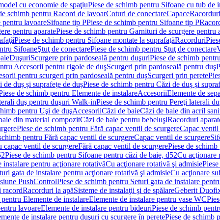
 model cu economie de spaţiu
Piese de schimb pentru Sifoane cu tub de 
de schimb pentru Racord de lavoar
Coturi de conectare
Capace
Racordur
 pentru lavoare
Sifoane tip P
Piese de schimb pentru Sifoane tip P
Racord
gere pentru aparate
Piese de schimb pentru Garnituri de scurgere pentru 
afaţă
Piese de schimb pentru Sifoane montate la suprafaţă
Racorduri
Pies
ntru Sifoane
Ştuţ de conectare
Piese de schimb pentru Ştuţ de conectare
V
baie
Duşuri
Scurgere prin pardoseală pentru duşuri
Piese de schimb pentru
ntru Accesorii pentru rigole de duş
Scurgeri prin pardoseală pentru duş
P
sorii pentru scurgeri prin pardoseală pentru duş
Scurgeri prin perete
Pie
i de duş şi suprafeţe de duş
Piese de schimb pentru Căzi de duş şi supra
Piese de schimb pentru Elemente de instalare
Accesorii
Elemente de sepa
aterali duş pentru duşuri Walk-in
Piese de schimb pentru Pereţi laterali d
chimb pentru Uşi de duş
Accesorii
Căzi de baie
Căzi de baie din acril sani
baie din material compozit
Căzi de baie pentru bebeluşi
Racorduri aparate
urgere
Piese de schimb pentru Fără capac ventil de scurgere
Capac ventil
schimb pentru Fără capac ventil de scurgere
Capac ventil de scurgere
Sif
 capac ventil de scurgere
Fără capac ventil de scurgere
Piese de schimb 
52
Piese de schimb pentru Sifoane pentru căzi de baie, d52
Cu acţionare 
 instalare pentru acţionare rotativă
Cu acţionare rotativă şi admisie
Piese
ri gata de instalare pentru acţionare rotativă şi admisie
Cu acţionare su
resiune PushControl
Piese de schimb pentru Seturi gata de instalare pent
i racord
Racorduri la apă
Sisteme de instalaţii şi de spălare
Geberit Duofi
 pentru Elemente de instalare
Elemente de instalare pentru vase WC
Pies
entru lavoare
Elemente de instalare pentru bideuri
Piese de schimb pentr
mente de instalare pentru duşuri cu scurgere în perete
Piese de schimb p