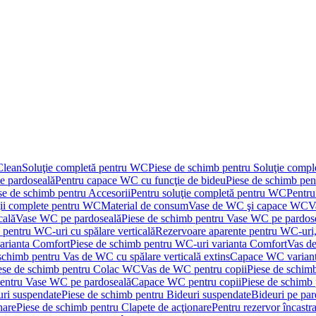
Clean
Soluţie completă pentru WC
Piese de schimb pentru Soluţie comp
e pardoseală
Pentru capace WC cu funcţie de bideu
Piese de schimb pen
se de schimb pentru Accesorii
Pentru soluţie completă pentru WC
Pentru
ţii complete pentru WC
Material de consum
Vase de WC şi capace WC
V
cală
Vase WC pe pardoseală
Piese de schimb pentru Vase WC pe pardos
 pentru WC-uri cu spălare verticală
Rezervoare aparente pentru WC-uri,
arianta Comfort
Piese de schimb pentru WC-uri varianta Comfort
Vas de
schimb pentru Vas de WC cu spălare verticală extins
Capace WC varian
ese de schimb pentru Colac WC
Vas de WC pentru copii
Piese de schim
pentru Vase WC pe pardoseală
Capace WC pentru copii
Piese de schimb
uri suspendate
Piese de schimb pentru Bideuri suspendate
Bideuri pe par
nare
Piese de schimb pentru Clapete de acţionare
Pentru rezervor încastr