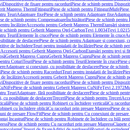
vi
Dispozitive de fixare pentru racorduri
Piese de schimb pentru Dispoziti
erit Mapress Therm
Fitinguri
Piese de schimb pentru Fitinguri
Mufe
Piese
tru Teuri
Adaptoare fixe
Piese de schimb pentru Adaptoare fixe
Adaptoar
ese de schimb pentru Compensatoare
Închizători
Piese de schimb pentru Î
entru încălzire
Accesoriu pentru Geberit Mapress Therm
Etanşări sistem
de schimb pentru Geberit Mapress Oţel-Carbon
Ţevi 1.0034
Ţevi 1.0215
tru Teuri
Elemente în cruce
Piese de schimb pentru Elemente în cruce
Ad
ibilitate de desfacere
Piese de schimb pentru Adaptoare şi conexiuni, cu
itive de închidere
Teuri pentru instalaţii de încălzire
Piese de schimb pent
e
Accesorii pentru Geberit Mapress Oţel-Carbon
Etanşări pentru ţevi şi fi
nșă
Geberit Mapress Cupru
Geberit Mapress Cupru
Piese de schimb pen
entru Coturi
Teuri
Piese de schimb pentru Teuri
Elemente în cruce
Piese 
cere
Adaptoare şi conexiuni, cu posibilitate de desfacere
Piese de schimb 
i
Piese de schimb pentru Racorduri
Teuri pentru instalaţii de încălzire
Pies
 de încălzire
Accesorii pentru Geberit Mapress Cupru
Piese de schimb p
vi
Dispozitive de fixare pentru racorduri
Piese de schimb pentru Dispoziti
 CuNiFe
Piese de schimb pentru Geberit Mapress CuNiFe
Ţevi 2.1972
Mu
tru Teuri
Adaptoare, fără posibilitate de desfacere
Piese de schimb pentru
 cu posibilitate de desfacere
Treceri
Piese de schimb pentru Treceri
Acce
ticală
Piese de schimb pentru Robineți cu închidere verticală
Cu racordur
bineți cu închidere oblică
Cu racorduri prin presare Mapress
Piese de s
uni de presare FlowFit
Piese de schimb pentru Cu conexiuni de presare
ntaj încastrat
Piese de schimb pentru Robinete de închidere cu bilă pent
ress
Piese de schimb pentru Cu racorduri prin presare Mapress
Clapete 
autocolante
Clipsuri de fixare
Aditivi de pardoseală
Rosturi de extindere