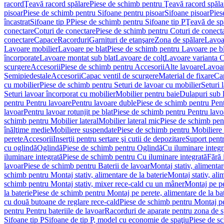
racord
Ţeavă racord spălare
Piese de schimb pentru Ţeavă racord spăla
pisoar
Piese de schimb pentru Sifoane pentru pisoar
Sifoane pisoar
Pies
încastrat
Sifoane tip P
Piese de schimb pentru Sifoane tip P
Ţeavă de spă
conectare
Coturi de conectare
Piese de schimb pentru Coturi de conect
conectare
Capace
Racorduri
Garnituri de etanşare
Zona de spălare
Lavoa
Lavoare mobilier
Lavoare pe blat
Piese de schimb pentru Lavoare pe bl
încorporate
Lavoare montat sub blat
Lavoare de colţ
Lavoare varianta 
scurgere
Accesorii
Piese de schimb pentru Accesorii
Alte lavoare
Lavoar
Semipiedestale
Accesorii
Capac ventil de scurgere
Material de fixare
Cap
cu mobilier
Piese de schimb pentru Seturi de lavoar cu mobilier
Seturi 
Seturi lavoar încorporat cu mobilier
Mobilier pentru baie
Dulapuri sub 
pentru Pentru lavoare
Pentru lavoare duble
Piese de schimb pentru Pen
lavoar
Pentru lavoar rotunjit pe blat
Piese de schimb pentru Pentru lavoa
schimb pentru Mobilier lateral
Mobilier lateral mic
Piese de schimb pent
înălţime medie
Mobiliere suspendate
Piese de schimb pentru Mobiliere
perete
Accesorii
Inserţii pentru sertare şi cutii de depozitare
Suport pentr
cu oglindă
Oglindă
Piese de schimb pentru Oglindă
Cu iluminare integr
iluminare integrată
Piese de schimb pentru Cu iluminare integrată
Fără 
lavoar
Piese de schimb pentru Baterii de lavoar
Montaj stativ, alimentare
schimb pentru Montaj stativ, alimentare de la baterie
Montaj stativ, ali
schimb pentru Montaj stativ, mixer rece-cald cu un mâner
Montaj pe per
la baterie
Piese de schimb pentru Montaj pe perete, alimentare de la bat
cu două butoane de reglare rece-cald
Piese de schimb pentru Montaj pe
pentru Pentru bateriile de lavoar
Racorduri de aparate pentru zona de sp
Sifoane tip P
Sifoane de tip P, model cu economie de spaţiu
Piese de s