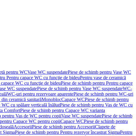
letă pentru WC
Vase WC suspendate
Piese de schimb pentru Vase WC
tru Pentru capace WC cu funcţie de bideu
Pentru vase de ceramică
 capace WC cu funcţie de bideu
Piese de schimb pentru Pentru capace
ase WC suspendate
Piese de schimb pentru Vase WC suspendate
WC-
eală
WC-uri pentru rezervoare aparente
Piese de schimb pentru WC-uri
 din ceramică sanitară
Monobloc
Capace WC
Piese de schimb pentru
 WC cu spălare verticală înălţat
Piese de schimb pentru Vas de WC cu
ta Comfort
Piese de schimb pentru Capace WC varianta
b pentru Vas de WC pentru copii
Vase WC suspendate
Piese de schimb
 pentru Capace WC pentru copii
Capace WC
Piese de schimb pentru
doseală
Accesorii
Piese de schimb pentru Accesorii
Clapete de
at Sigma
Piese de schimb pentru Pentru rezervor încastrat Sigma
Pentru