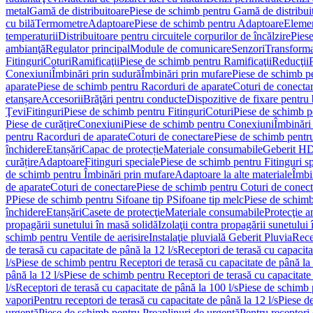
metal
Gamă de distribuitoare
Piese de schimb pentru Gamă de distribui
cu bilă
Termometre
Adaptoare
Piese de schimb pentru Adaptoare
Elemen
temperaturii
Distribuitoare pentru circuitele corpurilor de încălzire
Piese
ambianţă
Regulator principal
Module de comunicare
Senzori
Transforma
Fitinguri
Coturi
Ramificaţii
Piese de schimb pentru Ramificaţii
Reducţii
Conexiuni
Îmbinări prin sudură
Îmbinări prin mufare
Piese de schimb p
aparate
Piese de schimb pentru Racorduri de aparate
Coturi de conecta
etanșare
Accesorii
Brăţări pentru conducte
Dispozitive de fixare pentru 
Ţevi
Fitinguri
Piese de schimb pentru Fitinguri
Coturi
Piese de schimb p
Piese de curățire
Conexiuni
Piese de schimb pentru Conexiuni
Îmbinări
pentru Racorduri de aparate
Coturi de conectare
Piese de schimb pentr
închidere
Etanșări
Capac de protecție
Materiale consumabile
Geberit H
curățire
Adaptoare
Fitinguri speciale
Piese de schimb pentru Fitinguri s
de schimb pentru Îmbinări prin mufare
Adaptoare la alte materiale
Îmbin
de aparate
Coturi de conectare
Piese de schimb pentru Coturi de conect
P
Piese de schimb pentru Sifoane tip P
Sifoane tip melc
Piese de schimb
închidere
Etanșări
Casete de protecţie
Materiale consumabile
Protecţie a
propagării sunetului în masă solidă
Izolaţii contra propagării sunetului 
schimb pentru Ventile de aerisire
Instalaţie pluvială Geberit Pluvia
Rece
de terasă cu capacitate de până la 12 l/s
Receptori de terasă cu capacita
l/s
Piese de schimb pentru Receptori de terasă cu capacitate de până la 
până la 12 l/s
Piese de schimb pentru Receptori de terasă cu capacitate 
l/s
Receptori de terasă cu capacitate de până la 100 l/s
Piese de schimb p
vapori
Pentru receptori de terasă cu capacitate de până la 12 l/s
Piese de
urgenţă
Piese de schimb pentru Preaplinuri de urgenţă
Pentru receptori 