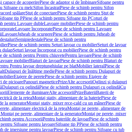
i capace de acoperire
Piese de adaptor şi de îmbinare
Sifoane pentru
ru Sifoane cu melc
Sifon încastrat
Piese de schimb pentru Sifon
racord spălare
Ştuţ de conectare
Piese de schimb pentru Ştuţ de
Sifoane tip P
Piese de schimb pentru Sifoane tip P
Coturi de
mb pentru Lavoare duble
Lavoare mobilier
Piese de schimb pentru
orporate
Lavoare încorporate
Piese de schimb pentru Lavoare
ii
Lavoare
Jgheab de scurgere
Piese de schimb pentru Jgheab de
destaluri
Semipiedestale
Piese de schimb pentru
ilier
Piese de schimb pentru Seturi lavoar cu mobilier
Seturi de lavoar
u dulap
Seturi lavoar încorporat cu mobilier
Piese de schimb pentru
e de schimb pentru Pentru chiuvete
Pentru lavoare
Piese de schimb
lavoare mobilier
Blaturi de lavoar
Piese de schimb pentru Blaturi de
ntru Pentru lavoar dreptunghiular pe blat
Mobilier lateral
Piese de
alt
Dulapuri de înălţime medie
Piese de schimb pentru Dulapuri de
mobilier
Etajere de perete
Piese de schimb pentru Etajere de
i de picioare
Panouri magnetice
Prize
Alte accesorii
Oglinzi şi dulapuri
tă
Dulapuri cu oglindă
Piese de schimb pentru Dulapuri cu oglindă
Cu
orii
Elemente de iluminare
Alte accesorii
Prize
Baterii
Baterii de
ctrică de la reţea
Montaj stativ, alimentare de la baterie
Piese de
de la generator
Montaj stativ, mixer rece-cald cu un mâner
Piese de
ete, alimentare electrică de la reţea
Montaj pe perete, alimentare de
Montaj pe perete, alimentare de la generator
Montaj pe perete, mixer
schimb pentru Accesorii
Pentru bateriile de lavoar
Piese de schimb
 pentru Sifoane pentru lavoare
Sifoane tip P
Piese de schimb pentru
ub de imersiune pentru lavoar
Piese de schimb pentru Sifoane cu tub