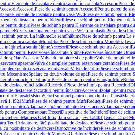
entru Elemente de instalare pentru sarcini în consolă
Accesoriu
Piese de
Accesorii
Accesorii
Piese de schimb pentru Accesorii
Pentru pereţi de sis
talare
Elemente de instalare pentru vase WC
Piese de schimb pentru El
emente de instalare pentru bideuri
Piese de schimb pentru Elemente de in
re pentru duşuri
Piese de schimb pentru Elemente de instalare pentru du
parente
Rezervoare aparente pentru vase WC, din plastic
Piese de schim
e schimb pentru La înălțime
La semiînălțime
Piese de schimb pentru La s
din ceramică sanitară
Monobloc
Piese de schimb pentru Monobloc
Ţevi 
La înălțime
La semiînălțime
Accesorii
Piese de schimb pentru Accesorii
Ra
 schimb pentru Rezervoare încastrate Sigma
Rezervoare încastrate Ome
i de spălare
Accesorii
Valve de umplere şi de golire
Valve de umplere
Pie
ezervoare aparente
Valve de umplere pentru rezervoare ceramice
Piese d
 umplere pentru rezervoare universale
Valve de golire
Piese de schimb pe
ntru Mecanisme
Spălare cu două volume de apă
Piese de schimb pentru 
 Therm
Conducte SL
Fitinguri
Piese de schimb pentru Fitinguri
Mufe
Reducţ
te de desfacere
Închizători
Racorduri
Piese de schimb pentru Racorduri
Di
itate de desfacere
Racorduri pentru încălzire
Accesorii
Izolații pentru rac
acorduri
Etanșări sistem
Seturi șuruburi pentru conexiuni cu flanșă
Materi
avă 1.4521
Mufe
Piese de schimb pentru Mufe
Reducţii
Piese de schimb 
schimb pentru Adaptoare, fără posibilitate de desfacere
Adaptoare şi cone
imb pentru Compensatoare
Treceri
Dispozitive de închidere
Piese de schim
ru Geberit Mapress Oţel-Inox, fără silicon
Ţevi 1.4401
Ţeavă 1.4521
Mu
tru Teuri
Adaptoare, fără posibilitate de desfacere
Piese de schimb pentru
 cu posibilitate de desfacere
Dispozitive de închidere
Piese de schimb p
ri
Accesorii pentru Geberit Mapress Oţel-Inox
Piese de schimb pentru A