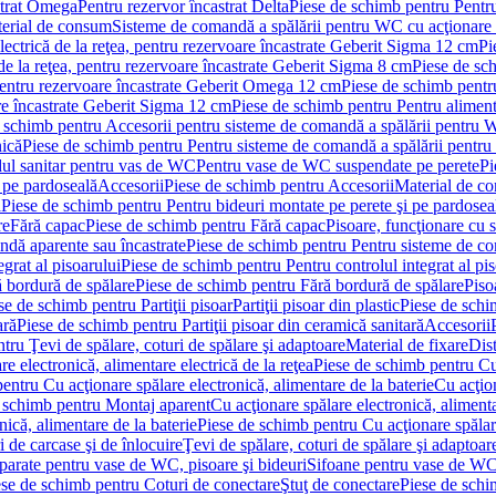
strat Omega
Pentru rezervor încastrat Delta
Piese de schimb pentru Pentru
erial de consum
Sisteme de comandă a spălării pentru WC cu acţionare 
lectrică de la reţea, pentru rezervoare încastrate Geberit Sigma 12 cm
Pi
 de la reţea, pentru rezervoare încastrate Geberit Sigma 8 cm
Piese de sch
, pentru rezervoare încastrate Geberit Omega 12 cm
Piese de schimb pentru
are încastrate Geberit Sigma 12 cm
Piese de schimb pentru Pentru alimenta
 schimb pentru Accesorii pentru sisteme de comandă a spălării pentru
nică
Piese de schimb pentru Pentru sisteme de comandă a spălării pentru
ul sanitar pentru vas de WC
Pentru vase de WC suspendate pe perete
Pi
 pe pardoseală
Accesorii
Piese de schimb pentru Accesorii
Material de c
ă
Piese de schimb pentru Pentru bideuri montate pe perete şi pe pardosea
re
Fără capac
Piese de schimb pentru Fără capac
Pisoare, funcţionare cu 
ndă aparente sau încastrate
Piese de schimb pentru Pentru sisteme de co
egrat al pisoarului
Piese de schimb pentru Pentru controlul integrat al pis
 bordură de spălare
Piese de schimb pentru Fără bordură de spălare
Piso
se de schimb pentru Partiţii pisoar
Partiţii pisoar din plastic
Piese de schim
ară
Piese de schimb pentru Partiţii pisoar din ceramică sanitară
Accesorii
tru Ţevi de spălare, coturi de spălare şi adaptoare
Material de fixare
Dist
re electronică, alimentare electrică de la reţea
Piese de schimb pentru Cu 
entru Cu acţionare spălare electronică, alimentare de la baterie
Cu acţio
 schimb pentru Montaj aparent
Cu acţionare spălare electronică, alimenta
nică, alimentare de la baterie
Piese de schimb pentru Cu acţionare spălare
 de carcase şi de înlocuire
Ţevi de spălare, coturi de spălare şi adaptoar
parate pentru vase de WC, pisoare şi bideuri
Sifoane pentru vase de WC
ese de schimb pentru Coturi de conectare
Ştuţ de conectare
Piese de schi