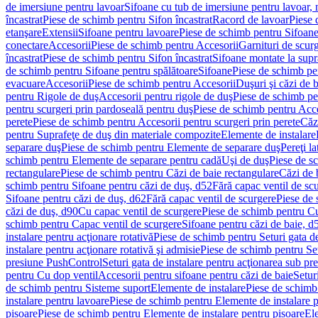
de imersiune pentru lavoar
Sifoane cu tub de imersiune pentru lavoar,
încastrat
Piese de schimb pentru Sifon încastrat
Racord de lavoar
Piese 
etanşare
Extensii
Sifoane pentru lavoare
Piese de schimb pentru Sifoane
conectare
Accesorii
Piese de schimb pentru Accesorii
Garnituri de scur
încastrat
Piese de schimb pentru Sifon încastrat
Sifoane montate la supr
de schimb pentru Sifoane pentru spălătoare
Sifoane
Piese de schimb pe
evacuare
Accesorii
Piese de schimb pentru Accesorii
Duşuri şi căzi de 
pentru Rigole de duş
Accesorii pentru rigole de duş
Piese de schimb pe
pentru scurgeri prin pardoseală pentru duş
Piese de schimb pentru Acce
perete
Piese de schimb pentru Accesorii pentru scurgeri prin perete
Căz
pentru Suprafeţe de duş din materiale compozite
Elemente de instalare
separare duş
Piese de schimb pentru Elemente de separare duş
Pereţi l
schimb pentru Elemente de separare pentru cadă
Uşi de duş
Piese de s
rectangulare
Piese de schimb pentru Căzi de baie rectangulare
Căzi de 
schimb pentru Sifoane pentru căzi de duş, d52
Fără capac ventil de sc
Sifoane pentru căzi de duş, d62
Fără capac ventil de scurgere
Piese de 
căzi de duş, d90
Cu capac ventil de scurgere
Piese de schimb pentru Cu
schimb pentru Capac ventil de scurgere
Sifoane pentru căzi de baie, d
instalare pentru acţionare rotativă
Piese de schimb pentru Seturi gata de
instalare pentru acţionare rotativă şi admisie
Piese de schimb pentru Setu
presiune PushControl
Seturi gata de instalare pentru acţionarea sub p
pentru Cu dop ventil
Accesorii pentru sifoane pentru căzi de baie
Setur
de schimb pentru Sisteme suport
Elemente de instalare
Piese de schimb
instalare pentru lavoare
Piese de schimb pentru Elemente de instalare p
pisoare
Piese de schimb pentru Elemente de instalare pentru pisoare
Ele