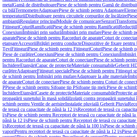
metal
Gamă de distribuitoare
Piese de schimb pentru Gamă de distribui
cu bilă
Termometre
Adaptoare
Piese de schimb pentru Adaptoare
Elemen
temperaturii
Distribuitoare pentru circuitele corpurilor de încălzire
Piese
ambianţă
Regulator principal
Module de comunicare
Senzori
Transforma
Fitinguri
Coturi
Ramificaţii
Piese de schimb pentru Ramificaţii
Reducţii
Conexiuni
Îmbinări prin sudură
Îmbinări prin mufare
Piese de schimb p
aparate
Piese de schimb pentru Racorduri de aparate
Coturi de conecta
etanșare
Accesorii
Brăţări pentru conducte
Dispozitive de fixare pentru 
Ţevi
Fitinguri
Piese de schimb pentru Fitinguri
Coturi
Piese de schimb p
Piese de curățire
Conexiuni
Piese de schimb pentru Conexiuni
Îmbinări
pentru Racorduri de aparate
Coturi de conectare
Piese de schimb pentr
închidere
Etanșări
Capac de protecție
Materiale consumabile
Geberit H
curățire
Adaptoare
Fitinguri speciale
Piese de schimb pentru Fitinguri s
de schimb pentru Îmbinări prin mufare
Adaptoare la alte materiale
Îmbin
de aparate
Coturi de conectare
Piese de schimb pentru Coturi de conect
P
Piese de schimb pentru Sifoane tip P
Sifoane tip melc
Piese de schimb
închidere
Etanșări
Casete de protecţie
Materiale consumabile
Protecţie a
propagării sunetului în masă solidă
Izolaţii contra propagării sunetului 
schimb pentru Ventile de aerisire
Instalaţie pluvială Geberit Pluvia
Rece
de terasă cu capacitate de până la 12 l/s
Receptori de terasă cu capacita
l/s
Piese de schimb pentru Receptori de terasă cu capacitate de până la 
până la 12 l/s
Piese de schimb pentru Receptori de terasă cu capacitate 
l/s
Receptori de terasă cu capacitate de până la 100 l/s
Piese de schimb p
vapori
Pentru receptori de terasă cu capacitate de până la 12 l/s
Piese de
urgenţă
Piese de schimb pentru Preaplinuri de urgenţă
Pentru receptori 