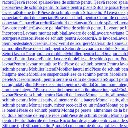
racord
Ţeavă racord spălare
Piese de schimb pentru Ţeavă racord spăla
pisoar
Piese de schimb pentru Sifoane pentru pisoar
Sifoane pisoar
Pies
încastrat
Sifoane tip P
Piese de schimb pentru Sifoane tip P
Ţeavă de spă
conectare
Coturi de conectare
Piese de schimb pentru Coturi de conect
conectare
Capace
Racorduri
Garnituri de etanşare
Zona de spălare
Lavoa
Lavoare mobilier
Lavoare pe blat
Piese de schimb pentru Lavoare pe bl
încorporate
Lavoare montat sub blat
Lavoare de colţ
Lavoare varianta 
scurgere
Accesorii
Piese de schimb pentru Accesorii
Alte lavoare
Lavoar
Semipiedestale
Accesorii
Capac ventil de scurgere
Material de fixare
Cap
cu mobilier
Piese de schimb pentru Seturi de lavoar cu mobilier
Seturi 
Seturi lavoar încorporat cu mobilier
Mobilier pentru baie
Dulapuri sub 
pentru Pentru lavoare
Pentru lavoare duble
Piese de schimb pentru Pen
lavoar
Pentru lavoar rotunjit pe blat
Piese de schimb pentru Pentru lavoa
schimb pentru Mobilier lateral
Mobilier lateral mic
Piese de schimb pent
înălţime medie
Mobiliere suspendate
Piese de schimb pentru Mobiliere
perete
Accesorii
Inserţii pentru sertare şi cutii de depozitare
Suport pentr
cu oglindă
Oglindă
Piese de schimb pentru Oglindă
Cu iluminare integr
iluminare integrată
Piese de schimb pentru Cu iluminare integrată
Fără 
lavoar
Piese de schimb pentru Baterii de lavoar
Montaj stativ, alimentare
schimb pentru Montaj stativ, alimentare de la baterie
Montaj stativ, ali
schimb pentru Montaj stativ, mixer rece-cald cu un mâner
Montaj pe per
la baterie
Piese de schimb pentru Montaj pe perete, alimentare de la bat
cu două butoane de reglare rece-cald
Piese de schimb pentru Montaj pe
pentru Pentru bateriile de lavoar
Racorduri de aparate pentru zona de sp
Sifoane tip P
Sifoane de tip P, model cu economie de spaţiu
Piese de s