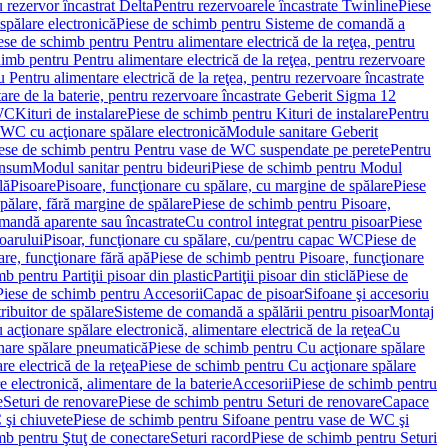
 rezervor încastrat Delta
Pentru rezervoarele încastrate Twinline
Piese
spălare electronică
Piese de schimb pentru Sisteme de comandă a
ese de schimb pentru Pentru alimentare electrică de la reţea, pentru
imb pentru Pentru alimentare electrică de la reţea, pentru rezervoare
 Pentru alimentare electrică de la reţea, pentru rezervoare încastrate
re de la baterie, pentru rezervoare încastrate Geberit Sigma 12
 WC
Kituri de instalare
Piese de schimb pentru Kituri de instalare
Pentru
 WC cu acţionare spălare electronică
Module sanitare Geberit
ese de schimb pentru Pentru vase de WC suspendate pe perete
Pentru
onsum
Modul sanitar pentru bideuri
Piese de schimb pentru Modul
lă
Pisoare
Pisoare, funcţionare cu spălare, cu margine de spălare
Piese
spălare, fără margine de spălare
Piese de schimb pentru Pisoare,
mandă aparente sau încastrate
Cu control integrat pentru pisoar
Piese
oarului
Pisoar, funcţionare cu spălare, cu/pentru capac WC
Piese de
are, funcţionare fără apă
Piese de schimb pentru Pisoare, funcţionare
b pentru Partiţii pisoar din plastic
Partiţii pisoar din sticlă
Piese de
Piese de schimb pentru Accesorii
Capac de pisoar
Sifoane şi accesoriu
ribuitor de spălare
Sisteme de comandă a spălării pentru pisoar
Montaj
acţionare spălare electronică, alimentare electrică de la reţea
Cu
nare spălare pneumatică
Piese de schimb pentru Cu acţionare spălare
re electrică de la reţea
Piese de schimb pentru Cu acţionare spălare
 electronică, alimentare de la baterie
Accesorii
Piese de schimb pentru
e
Seturi de renovare
Piese de schimb pentru Seturi de renovare
Capace
 şi chiuvete
Piese de schimb pentru Sifoane pentru vase de WC şi
mb pentru Ştuţ de conectare
Seturi racord
Piese de schimb pentru Seturi