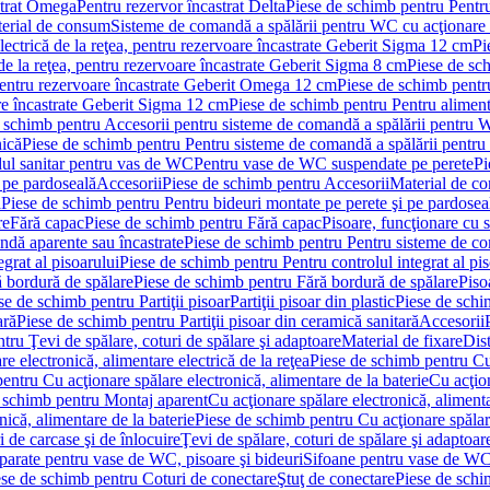
strat Omega
Pentru rezervor încastrat Delta
Piese de schimb pentru Pentru
erial de consum
Sisteme de comandă a spălării pentru WC cu acţionare 
lectrică de la reţea, pentru rezervoare încastrate Geberit Sigma 12 cm
Pi
 de la reţea, pentru rezervoare încastrate Geberit Sigma 8 cm
Piese de sch
, pentru rezervoare încastrate Geberit Omega 12 cm
Piese de schimb pentru
are încastrate Geberit Sigma 12 cm
Piese de schimb pentru Pentru alimenta
 schimb pentru Accesorii pentru sisteme de comandă a spălării pentru
nică
Piese de schimb pentru Pentru sisteme de comandă a spălării pentru
ul sanitar pentru vas de WC
Pentru vase de WC suspendate pe perete
Pi
 pe pardoseală
Accesorii
Piese de schimb pentru Accesorii
Material de c
ă
Piese de schimb pentru Pentru bideuri montate pe perete şi pe pardosea
re
Fără capac
Piese de schimb pentru Fără capac
Pisoare, funcţionare cu 
ndă aparente sau încastrate
Piese de schimb pentru Pentru sisteme de co
egrat al pisoarului
Piese de schimb pentru Pentru controlul integrat al pis
 bordură de spălare
Piese de schimb pentru Fără bordură de spălare
Piso
se de schimb pentru Partiţii pisoar
Partiţii pisoar din plastic
Piese de schim
ară
Piese de schimb pentru Partiţii pisoar din ceramică sanitară
Accesorii
tru Ţevi de spălare, coturi de spălare şi adaptoare
Material de fixare
Dist
re electronică, alimentare electrică de la reţea
Piese de schimb pentru Cu 
entru Cu acţionare spălare electronică, alimentare de la baterie
Cu acţio
 schimb pentru Montaj aparent
Cu acţionare spălare electronică, alimenta
nică, alimentare de la baterie
Piese de schimb pentru Cu acţionare spălare
 de carcase şi de înlocuire
Ţevi de spălare, coturi de spălare şi adaptoar
parate pentru vase de WC, pisoare şi bideuri
Sifoane pentru vase de WC
ese de schimb pentru Coturi de conectare
Ştuţ de conectare
Piese de schi