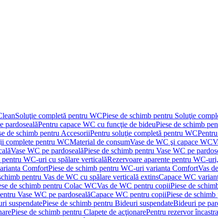
Clean
Soluţie completă pentru WC
Piese de schimb pentru Soluţie comp
e pardoseală
Pentru capace WC cu funcţie de bideu
Piese de schimb pen
se de schimb pentru Accesorii
Pentru soluţie completă pentru WC
Pentru
ţii complete pentru WC
Material de consum
Vase de WC şi capace WC
V
cală
Vase WC pe pardoseală
Piese de schimb pentru Vase WC pe pardos
 pentru WC-uri cu spălare verticală
Rezervoare aparente pentru WC-uri,
arianta Comfort
Piese de schimb pentru WC-uri varianta Comfort
Vas de
schimb pentru Vas de WC cu spălare verticală extins
Capace WC varian
ese de schimb pentru Colac WC
Vas de WC pentru copii
Piese de schim
pentru Vase WC pe pardoseală
Capace WC pentru copii
Piese de schimb
uri suspendate
Piese de schimb pentru Bideuri suspendate
Bideuri pe par
nare
Piese de schimb pentru Clapete de acţionare
Pentru rezervor încastr