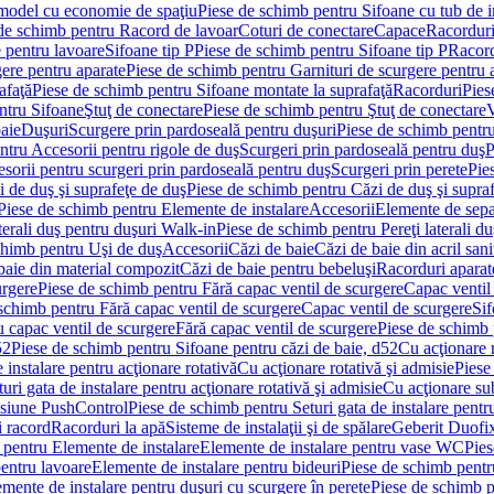
 model cu economie de spaţiu
Piese de schimb pentru Sifoane cu tub de 
de schimb pentru Racord de lavoar
Coturi de conectare
Capace
Racordur
 pentru lavoare
Sifoane tip P
Piese de schimb pentru Sifoane tip P
Racord
gere pentru aparate
Piese de schimb pentru Garnituri de scurgere pentru 
afaţă
Piese de schimb pentru Sifoane montate la suprafaţă
Racorduri
Pies
ntru Sifoane
Ştuţ de conectare
Piese de schimb pentru Ştuţ de conectare
V
baie
Duşuri
Scurgere prin pardoseală pentru duşuri
Piese de schimb pentru
ntru Accesorii pentru rigole de duş
Scurgeri prin pardoseală pentru duş
P
sorii pentru scurgeri prin pardoseală pentru duş
Scurgeri prin perete
Pie
i de duş şi suprafeţe de duş
Piese de schimb pentru Căzi de duş şi supra
Piese de schimb pentru Elemente de instalare
Accesorii
Elemente de sepa
aterali duş pentru duşuri Walk-in
Piese de schimb pentru Pereţi laterali d
chimb pentru Uşi de duş
Accesorii
Căzi de baie
Căzi de baie din acril sani
baie din material compozit
Căzi de baie pentru bebeluşi
Racorduri aparate
urgere
Piese de schimb pentru Fără capac ventil de scurgere
Capac ventil
schimb pentru Fără capac ventil de scurgere
Capac ventil de scurgere
Sif
 capac ventil de scurgere
Fără capac ventil de scurgere
Piese de schimb 
52
Piese de schimb pentru Sifoane pentru căzi de baie, d52
Cu acţionare 
 instalare pentru acţionare rotativă
Cu acţionare rotativă şi admisie
Piese
ri gata de instalare pentru acţionare rotativă şi admisie
Cu acţionare su
resiune PushControl
Piese de schimb pentru Seturi gata de instalare pent
i racord
Racorduri la apă
Sisteme de instalaţii şi de spălare
Geberit Duofi
 pentru Elemente de instalare
Elemente de instalare pentru vase WC
Pies
entru lavoare
Elemente de instalare pentru bideuri
Piese de schimb pentr
mente de instalare pentru duşuri cu scurgere în perete
Piese de schimb p