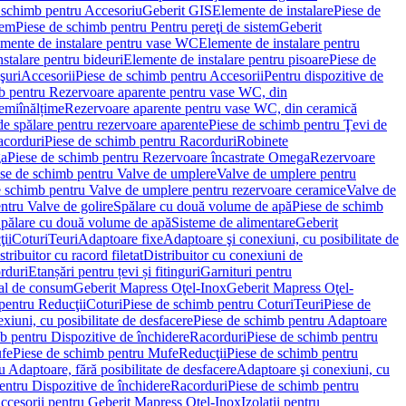
 schimb pentru Accesoriu
Geberit GIS
Elemente de instalare
Piese de
tem
Piese de schimb pentru Pentru pereţi de sistem
Geberit
emente de instalare pentru vase WC
Elemente de instalare pentru
stalare pentru bideuri
Elemente de instalare pentru pisoare
Piese de
şuri
Accesorii
Piese de schimb pentru Accesorii
Pentru dispozitive de
b pentru Rezervoare aparente pentru vase WC, din
emiînălțime
Rezervoare aparente pentru vase WC, din ceramică
de spălare pentru rezervoare aparente
Piese de schimb pentru Ţevi de
corduri
Piese de schimb pentru Racorduri
Robinete
ga
Piese de schimb pentru Rezervoare încastrate Omega
Rezervoare
se de schimb pentru Valve de umplere
Valve de umplere pentru
e schimb pentru Valve de umplere pentru rezervoare ceramice
Valve de
ntru Valve de golire
Spălare cu două volume de apă
Piese de schimb
Spălare cu două volume de apă
Sisteme de alimentare
Geberit
ii
Coturi
Teuri
Adaptoare fixe
Adaptoare şi conexiuni, cu posibilitate de
stribuitor cu racord filetat
Distribuitor cu conexiuni de
orduri
Etanșări pentru țevi și fitinguri
Garnituri pentru
al de consum
Geberit Mapress Oţel-Inox
Geberit Mapress Oţel-
pentru Reducţii
Coturi
Piese de schimb pentru Coturi
Teuri
Piese de
xiuni, cu posibilitate de desfacere
Piese de schimb pentru Adaptoare
b pentru Dispozitive de închidere
Racorduri
Piese de schimb pentru
fe
Piese de schimb pentru Mufe
Reducţii
Piese de schimb pentru
 Adaptoare, fără posibilitate de desfacere
Adaptoare şi conexiuni, cu
entru Dispozitive de închidere
Racorduri
Piese de schimb pentru
ccesorii pentru Geberit Mapress Oţel-Inox
Izolaţii pentru