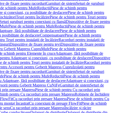
ve de fixare pentru racorduri
Garnituri de sistem
Seturi de șuruburi
 de schimb pentru Mufe
Reducţii
Piese de schimb pentru
e şi conexiuni, cu posibilitate de desfacere
Piese de schimb pentru
nchizători
Teuri pentru încălzire
Piese de schimb pentru Teuri pentru
Seturi şuruburi pentru conexiuni cu flanşă
Dispozitive de fixare pentru
Mufe
Piese de schimb pentru Mufe
Reducţii
Piese de schimb pentru
aptoare, fără posibilitate de desfacere
Piese de schimb pentru
 posibilitate de desfacere
Compensatoare
Piese de schimb pentru
ru Teuri pentru instalaţii de încălzire
Racorduri pentru instalaţii de
tinguri
Dispozitive de fixare pentru ţevi
Dispozitive de fixare pentru
tru Geberit Mapress Cupru
Mufe
Piese de schimb pentru
de schimb pentru Elemente în cruce
Adaptoare, fără posibilitate de
pentru Adaptoare şi conexiuni, cu posibilitate de desfacere
Dispozitive
e de schimb pentru Teuri pentru instalaţii de încălzire
Racorduri pentru
entru Accesorii pentru Geberit Mapress Cupru
Izolaţii pentru
ve de fixare pentru racorduri
Garnituri de sistem
Seturi de șuruburi
fe
Piese de schimb pentru Mufe
Reducţii
Piese de schimb pentru
 Adaptoare, fără posibilitate de desfacere
Adaptoare şi conexiuni, cu
sorii pentru Geberit Mapress CuNiFe
Garnituri de sistem
Seturi de
i prin presare Mapress
Piese de schimb pentru Cu racorduri prin
chimb pentru Cu racorduri prin presare Mapress
Robinete de închidere
 FlowFit
Cu racorduri prin presare Mapress
Piese de schimb pentru Cu
ru montaj încastrat
Cu conexiuni de presare FlowFit
Piese de schimb
de sens
Cu racorduri prin presare Mapress
Încălzire și răcire
Curbe conducătoare
Dulapuri de distribuţie
Dulapuri de distribuţie din