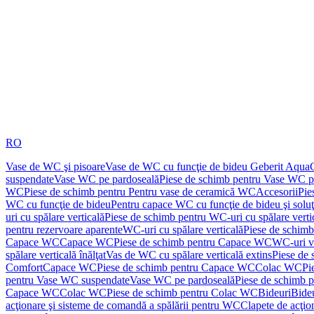
RO
Vase de WC şi pisoare
Vase de WC cu funcţie de bideu Geberit Aqua
suspendate
Vase WC pe pardoseală
Piese de schimb pentru Vase WC p
WC
Piese de schimb pentru Pentru vase de ceramică WC
Accesorii
Pie
WC cu funcţie de bideu
Pentru capace WC cu funcţie de bideu şi solu
uri cu spălare verticală
Piese de schimb pentru WC-uri cu spălare verti
pentru rezervoare aparente
WC-uri cu spălare verticală
Piese de schimb
Capace WC
Capace WC
Piese de schimb pentru Capace WC
WC-uri v
spălare verticală înălţat
Vas de WC cu spălare verticală extins
Piese de 
Comfort
Capace WC
Piese de schimb pentru Capace WC
Colac WC
Pi
pentru Vase WC suspendate
Vase WC pe pardoseală
Piese de schimb 
Capace WC
Colac WC
Piese de schimb pentru Colac WC
Bideuri
Bide
acţionare şi sisteme de comandă a spălării pentru WC
Clapete de acţio