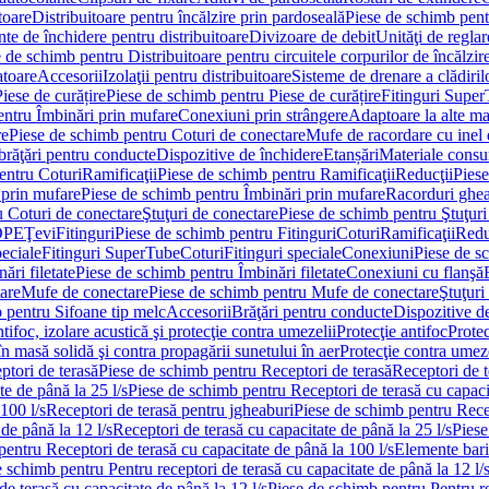
toare
Distribuitoare pentru încălzire prin pardoseală
Piese de schimb pentr
te de închidere pentru distribuitoare
Divizoare de debit
Unităţi de reglar
 de schimb pentru Distribuitoare pentru circuitele corpurilor de încălzir
toare
Accesorii
Izolaţii pentru distribuitoare
Sisteme de drenare a clădiril
Piese de curățire
Piese de schimb pentru Piese de curățire
Fitinguri Supe
entru Îmbinări prin mufare
Conexiuni prin strângere
Adaptoare la alte ma
re
Piese de schimb pentru Coturi de conectare
Mufe de racordare cu inel 
brăţări pentru conducte
Dispozitive de închidere
Etanșări
Materiale cons
entru Coturi
Ramificaţii
Piese de schimb pentru Ramificaţii
Reducţii
Piese
 prin mufare
Piese de schimb pentru Îmbinări prin mufare
Racorduri ghe
u Coturi de conectare
Ştuţuri de conectare
Piese de schimb pentru Ştuţuri
DPE
Ţevi
Fitinguri
Piese de schimb pentru Fitinguri
Coturi
Ramificaţii
Redu
peciale
Fitinguri SuperTube
Coturi
Fitinguri speciale
Conexiuni
Piese de s
ări filetate
Piese de schimb pentru Îmbinări filetate
Conexiuni cu flanşă
are
Mufe de conectare
Piese de schimb pentru Mufe de conectare
Ştuţuri
 pentru Sifoane tip melc
Accesorii
Brăţări pentru conducte
Dispozitive de
ntifoc, izolare acustică şi protecţie contra umezelii
Protecţie antifoc
Protec
în masă solidă şi contra propagării sunetului în aer
Protecţie contra umeze
ptori de terasă
Piese de schimb pentru Receptori de terasă
Receptori de t
te de până la 25 l/s
Piese de schimb pentru Receptori de terasă cu capacit
100 l/s
Receptori de terasă pentru jgheaburi
Piese de schimb pentru Recep
de până la 12 l/s
Receptori de terasă cu capacitate de până la 25 l/s
Piese
entru Receptori de terasă cu capacitate de până la 100 l/s
Elemente bari
 schimb pentru Pentru receptori de terasă cu capacitate de până la 12 l/
de terasă cu capacitate de până la 12 l/s
Piese de schimb pentru Pentru re