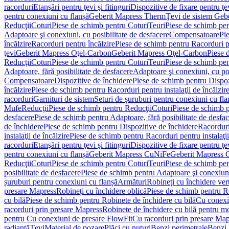
racorduri
Etanşări pentru ţevi şi fitinguri
Dispozitive de fixare pentru ţe
pentru conexiuni cu flanșă
Geberit Mapress Therm
Ţevi de sistem Geb
Reducţii
Coturi
Piese de schimb pentru Coturi
Teuri
Piese de schimb pen
Adaptoare şi conexiuni, cu posibilitate de desfacere
Compensatoare
Pi
încălzire
Racorduri pentru încălzire
Piese de schimb pentru Racorduri p
ţevi
Geberit Mapress Oţel-Carbon
Geberit Mapress Oţel-Carbon
Piese 
Reducţii
Coturi
Piese de schimb pentru Coturi
Teuri
Piese de schimb pen
Adaptoare, fără posibilitate de desfacere
Adaptoare şi conexiuni, cu pos
Compensatoare
Dispozitive de închidere
Piese de schimb pentru Dispoz
încălzire
Piese de schimb pentru Racorduri pentru instalaţii de încălzir
racorduri
Garnituri de sistem
Seturi de șuruburi pentru conexiuni cu fla
Mufe
Reducţii
Piese de schimb pentru Reducţii
Coturi
Piese de schimb p
desfacere
Piese de schimb pentru Adaptoare, fără posibilitate de desfa
de închidere
Piese de schimb pentru Dispozitive de închidere
Racordur
instalaţii de încălzire
Piese de schimb pentru Racorduri pentru instalaţii
racorduri
Etanşări pentru ţevi şi fitinguri
Dispozitive de fixare pentru ţe
pentru conexiuni cu flanșă
Geberit Mapress CuNiFe
Geberit Mapress
Reducţii
Coturi
Piese de schimb pentru Coturi
Teuri
Piese de schimb pen
posibilitate de desfacere
Piese de schimb pentru Adaptoare şi conexiuni,
șuruburi pentru conexiuni cu flanșă
Armături
Robineți cu închidere ver
presare Mapress
Robineți cu închidere oblică
Piese de schimb pentru Ro
cu bilă
Piese de schimb pentru Robinete de închidere cu bilă
Cu conexi
racorduri prin presare Mapress
Robinete de închidere cu bilă pentru mo
pentru Cu conexiuni de presare FlowFit
Cu racorduri prin presare Map
radiantă
Ţevi
Material de pozare
Plăci cu nuturi
Benzi perimetrale
Benzi 