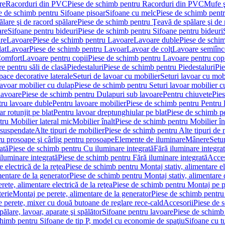
re
Racorduri din PVC
Piese de schimb pentru Racorduri din PVC
Mufe ş
e de schimb pentru Sifoane pisoar
Sifoane cu melc
Piese de schimb pent
lare şi de racord spălare
Piese de schimb pentru Ţeavă de spălare şi de 
are
Sifoane pentru bideuri
Piese de schimb pentru Sifoane pentru bideuri
re
Lavoare
Piese de schimb pentru Lavoare
Lavoare duble
Piese de schi
at
Lavoar
Piese de schimb pentru Lavoar
Lavoar de colţ
Lavoare semiînc
Comfort
Lavoare pentru copii
Piese de schimb pentru Lavoare pentru cop
e pentru săli de clasă
Piedestaluri
Piese de schimb pentru Piedestaluri
Pie
ace decorative laterale
Seturi de lavoar cu mobilier
Seturi lavoar cu mob
lavoar mobilier cu dulap
Piese de schimb pentru Seturi lavoar mobilier c
lavoare
Piese de schimb pentru Dulapuri sub lavoare
Pentru chiuvete
Pies
tru lavoare duble
Pentru lavoare mobilier
Piese de schimb pentru Pentru 
r rotunjit pe blat
Pentru lavoar dreptunghiular pe blat
Piese de schimb pe
ru Mobilier lateral mic
Mobilier înalt
Piese de schimb pentru Mobilier în
 suspendate
Alte tipuri de mobilier
Piese de schimb pentru Alte tipuri de 
u prosoape şi cârlig pentru prosoape
Elemente de iluminare
Mânere
Setur
ată
Piese de schimb pentru Cu iluminare integrată
Fără iluminare integra
iluminare integrată
Piese de schimb pentru Fără iluminare integrată
Acces
 electrică de la reţea
Piese de schimb pentru Montaj stativ, alimentare ele
mentare de la generator
Piese de schimb pentru Montaj stativ, alimentare 
ete, alimentare electrică de la reţea
Piese de schimb pentru Montaj pe per
erie
Montaj pe perete, alimentare de la generator
Piese de schimb pentru 
 perete, mixer cu două butoane de reglare rece-cald
Accesorii
Piese de 
ălare, lavoar, aparate şi spălător
Sifoane pentru lavoare
Piese de schimb
chimb pentru Sifoane de tip P, model cu economie de spaţiu
Sifoane cu t