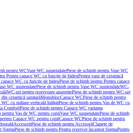
letă pentru WC
Vase WC suspendate
Piese de schimb pentru Vase WC
tru Pentru capace WC cu funcţie de bideu
Pentru vase de ceramică
 capace WC cu funcţie de bideu
Piese de schimb pentru Pentru capace
ase WC suspendate
Piese de schimb pentru Vase WC suspendate
WC-
eală
WC-uri pentru rezervoare aparente
Piese de schimb pentru WC-uri
 din ceramică sanitară
Monobloc
Capace WC
Piese de schimb pentru
 WC cu spălare verticală înălţat
Piese de schimb pentru Vas de WC cu
ta Comfort
Piese de schimb pentru Capace WC varianta
b pentru Vas de WC pentru copii
Vase WC suspendate
Piese de schimb
 pentru Capace WC pentru copii
Capace WC
Piese de schimb pentru
doseală
Accesorii
Piese de schimb pentru Accesorii
Clapete de
at Sigma
Piese de schimb pentru Pentru rezervor încastrat Sigma
Pentru