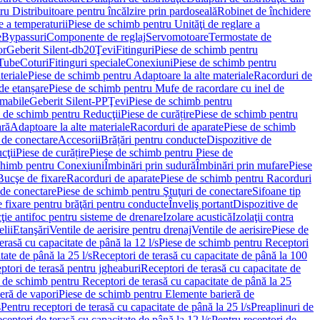
u Distribuitoare pentru încălzire prin pardoseală
Robinet de închidere
e a temperaturii
Piese de schimb pentru Unităţi de reglare a
e
Bypassuri
Componente de reglaj
Servomotoare
Termostate de
or
Geberit Silent-db20
Ţevi
Fitinguri
Piese de schimb pentru
rTube
Coturi
Fitinguri speciale
Conexiuni
Piese de schimb pentru
teriale
Piese de schimb pentru Adaptoare la alte materiale
Racorduri de
de etanșare
Piese de schimb pentru Mufe de racordare cu inel de
umabile
Geberit Silent-PP
Ţevi
Piese de schimb pentru
 de schimb pentru Reducţii
Piese de curățire
Piese de schimb pentru
ară
Adaptoare la alte materiale
Racorduri de aparate
Piese de schimb
 de conectare
Accesorii
Brățări pentru conducte
Dispozitive de
cţii
Piese de curățire
Piese de schimb pentru Piese de
chimb pentru Conexiuni
Îmbinări prin sudură
Îmbinări prin mufare
Piese
Bucşe de fixare
Racorduri de aparate
Piese de schimb pentru Racorduri
 de conectare
Piese de schimb pentru Ştuţuri de conectare
Sifoane tip
 fixare pentru brăţări pentru conducte
Înveliş portant
Dispozitive de
ţie antifoc pentru sisteme de drenare
Izolare acustică
Izolaţii contra
lii
Etanşări
Ventile de aerisire pentru drenaj
Ventile de aerisire
Piese de
erasă cu capacitate de până la 12 l/s
Piese de schimb pentru Receptori
ate de până la 25 l/s
Receptori de terasă cu capacitate de până la 100
tori de terasă pentru jgheaburi
Receptori de terasă cu capacitate de
 de schimb pentru Receptori de terasă cu capacitate de până la 25
eră de vapori
Piese de schimb pentru Elemente barieră de
s
Pentru receptori de terasă cu capacitate de până la 25 l/s
Preaplinuri de
ceptori de terasă cu capacitate de până la 12 l/s
Pentru receptori de