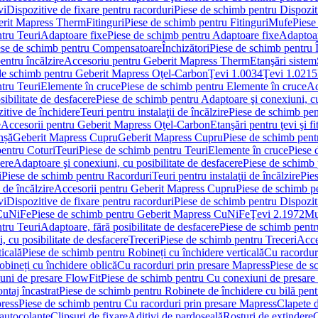
vi
Dispozitive de fixare pentru racorduri
Piese de schimb pentru Dispoziti
erit Mapress Therm
Fitinguri
Piese de schimb pentru Fitinguri
Mufe
Piese
tru Teuri
Adaptoare fixe
Piese de schimb pentru Adaptoare fixe
Adaptoar
ese de schimb pentru Compensatoare
Închizători
Piese de schimb pentru Î
entru încălzire
Accesoriu pentru Geberit Mapress Therm
Etanşări sistem
de schimb pentru Geberit Mapress Oţel-Carbon
Ţevi 1.0034
Ţevi 1.0215
tru Teuri
Elemente în cruce
Piese de schimb pentru Elemente în cruce
Ad
ibilitate de desfacere
Piese de schimb pentru Adaptoare şi conexiuni, cu
itive de închidere
Teuri pentru instalaţii de încălzire
Piese de schimb pent
e
Accesorii pentru Geberit Mapress Oţel-Carbon
Etanşări pentru ţevi şi fi
nșă
Geberit Mapress Cupru
Geberit Mapress Cupru
Piese de schimb pen
entru Coturi
Teuri
Piese de schimb pentru Teuri
Elemente în cruce
Piese 
cere
Adaptoare şi conexiuni, cu posibilitate de desfacere
Piese de schimb 
i
Piese de schimb pentru Racorduri
Teuri pentru instalaţii de încălzire
Pies
 de încălzire
Accesorii pentru Geberit Mapress Cupru
Piese de schimb p
vi
Dispozitive de fixare pentru racorduri
Piese de schimb pentru Dispoziti
 CuNiFe
Piese de schimb pentru Geberit Mapress CuNiFe
Ţevi 2.1972
Mu
tru Teuri
Adaptoare, fără posibilitate de desfacere
Piese de schimb pentru
 cu posibilitate de desfacere
Treceri
Piese de schimb pentru Treceri
Acce
ticală
Piese de schimb pentru Robineți cu închidere verticală
Cu racordur
bineți cu închidere oblică
Cu racorduri prin presare Mapress
Piese de s
uni de presare FlowFit
Piese de schimb pentru Cu conexiuni de presare
ntaj încastrat
Piese de schimb pentru Robinete de închidere cu bilă pent
ress
Piese de schimb pentru Cu racorduri prin presare Mapress
Clapete 
autocolante
Clipsuri de fixare
Aditivi de pardoseală
Rosturi de extindere