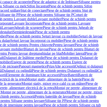
i capace de acoperire
Piese de adaptor şi de îmbinare
Sifoane pentru
ru Sifoane cu melc
Sifon încastrat
Piese de schimb pentru Sifon
racord spălare
Ştuţ de conectare
Piese de schimb pentru Ştuţ de
Sifoane tip P
Piese de schimb pentru Sifoane tip P
Coturi de
mb pentru Lavoare duble
Lavoare mobilier
Piese de schimb pentru
orporate
Lavoare încorporate
Piese de schimb pentru Lavoare
ii
Lavoare
Jgheab de scurgere
Piese de schimb pentru Jgheab de
destaluri
Semipiedestale
Piese de schimb pentru
ilier
Piese de schimb pentru Seturi lavoar cu mobilier
Seturi de lavoar
u dulap
Seturi lavoar încorporat cu mobilier
Piese de schimb pentru
e de schimb pentru Pentru chiuvete
Pentru lavoare
Piese de schimb
lavoare mobilier
Blaturi de lavoar
Piese de schimb pentru Blaturi de
ntru Pentru lavoar dreptunghiular pe blat
Mobilier lateral
Piese de
alt
Dulapuri de înălţime medie
Piese de schimb pentru Dulapuri de
mobilier
Etajere de perete
Piese de schimb pentru Etajere de
i de picioare
Panouri magnetice
Prize
Alte accesorii
Oglinzi şi dulapuri
tă
Dulapuri cu oglindă
Piese de schimb pentru Dulapuri cu oglindă
Cu
orii
Elemente de iluminare
Alte accesorii
Prize
Baterii
Baterii de
ctrică de la reţea
Montaj stativ, alimentare de la baterie
Piese de
de la generator
Montaj stativ, mixer rece-cald cu un mâner
Piese de
ete, alimentare electrică de la reţea
Montaj pe perete, alimentare de
Montaj pe perete, alimentare de la generator
Montaj pe perete, mixer
schimb pentru Accesorii
Pentru bateriile de lavoar
Piese de schimb
 pentru Sifoane pentru lavoare
Sifoane tip P
Piese de schimb pentru
ub de imersiune pentru lavoar
Piese de schimb pentru Sifoane cu tub