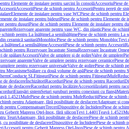
entru Elemente de instalare pentru sarcini în consolă
Accesoriu
Piese de
Accesorii
Accesorii
Piese de schimb pentru Accesorii
Pentru pereţi de sis
talare
Elemente de instalare pentru vase WC
Piese de schimb pentru El
emente de instalare pentru bideuri
Piese de schimb pentru Elemente de in
re pentru duşuri
Piese de schimb pentru Elemente de instalare pentru du
parente
Rezervoare aparente pentru vase WC, din plastic
Piese de schim
e schimb pentru La înălțime
La semiînălțime
Piese de schimb pentru La s
din ceramică sanitară
Monobloc
Piese de schimb pentru Monobloc
Ţevi 
La înălțime
La semiînălțime
Accesorii
Piese de schimb pentru Accesorii
Ra
 schimb pentru Rezervoare încastrate Sigma
Rezervoare încastrate Ome
i de spălare
Accesorii
Valve de umplere şi de golire
Valve de umplere
Pie
ezervoare aparente
Valve de umplere pentru rezervoare ceramice
Piese d
 umplere pentru rezervoare universale
Valve de golire
Piese de schimb pe
ntru Mecanisme
Spălare cu două volume de apă
Piese de schimb pentru 
 Therm
Conducte SL
Fitinguri
Piese de schimb pentru Fitinguri
Mufe
Reducţ
te de desfacere
Închizători
Racorduri
Piese de schimb pentru Racorduri
Di
itate de desfacere
Racorduri pentru încălzire
Accesorii
Izolații pentru rac
acorduri
Etanșări sistem
Seturi șuruburi pentru conexiuni cu flanșă
Materi
avă 1.4521
Mufe
Piese de schimb pentru Mufe
Reducţii
Piese de schimb 
schimb pentru Adaptoare, fără posibilitate de desfacere
Adaptoare şi cone
imb pentru Compensatoare
Treceri
Dispozitive de închidere
Piese de schim
ru Geberit Mapress Oţel-Inox, fără silicon
Ţevi 1.4401
Ţeavă 1.4521
Mu
tru Teuri
Adaptoare, fără posibilitate de desfacere
Piese de schimb pentru
 cu posibilitate de desfacere
Dispozitive de închidere
Piese de schimb p
ri
Accesorii pentru Geberit Mapress Oţel-Inox
Piese de schimb pentru A