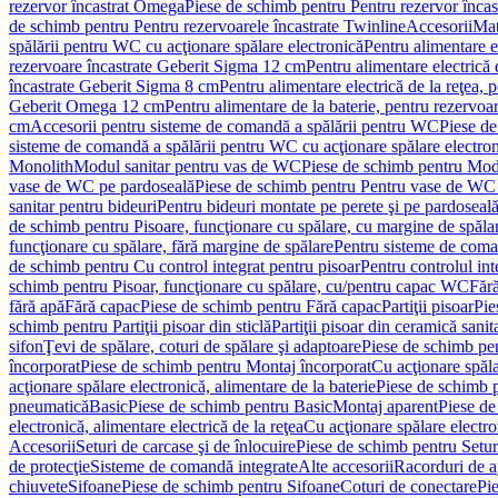
rezervor încastrat Omega
Piese de schimb pentru Pentru rezervor înca
de schimb pentru Pentru rezervoarele încastrate Twinline
Accesorii
Mat
spălării pentru WC cu acţionare spălare electronică
Pentru alimentare e
rezervoare încastrate Geberit Sigma 12 cm
Pentru alimentare electrică
încastrate Geberit Sigma 8 cm
Pentru alimentare electrică de la reţea
Geberit Omega 12 cm
Pentru alimentare de la baterie, pentru rezervo
cm
Accesorii pentru sisteme de comandă a spălării pentru WC
Piese de
sisteme de comandă a spălării pentru WC cu acţionare spălare electro
Monolith
Modul sanitar pentru vas de WC
Piese de schimb pentru Mod
vase de WC pe pardoseală
Piese de schimb pentru Pentru vase de WC
sanitar pentru bideuri
Pentru bideuri montate pe perete şi pe pardoseal
de schimb pentru Pisoare, funcţionare cu spălare, cu margine de spăla
funcţionare cu spălare, fără margine de spălare
Pentru sisteme de coma
de schimb pentru Cu control integrat pentru pisoar
Pentru controlul int
schimb pentru Pisoar, funcţionare cu spălare, cu/pentru capac WC
Fără
fără apă
Fără capac
Piese de schimb pentru Fără capac
Partiţii pisoar
Pie
schimb pentru Partiţii pisoar din sticlă
Partiţii pisoar din ceramică sanit
sifon
Ţevi de spălare, coturi de spălare şi adaptoare
Piese de schimb pen
încorporat
Piese de schimb pentru Montaj încorporat
Cu acţionare spăla
acţionare spălare electronică, alimentare de la baterie
Piese de schimb p
pneumatică
Basic
Piese de schimb pentru Basic
Montaj aparent
Piese de
electronică, alimentare electrică de la reţea
Cu acţionare spălare electro
Accesorii
Seturi de carcase şi de înlocuire
Piese de schimb pentru Seturi
de protecţie
Sisteme de comandă integrate
Alte accesorii
Racorduri de a
chiuvete
Sifoane
Piese de schimb pentru Sifoane
Coturi de conectare
Pi