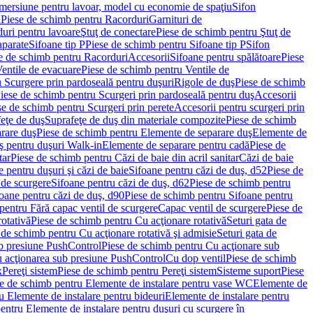
imersiune pentru lavoar, model cu economie de spaţiu
Sifon
i
Piese de schimb pentru Racorduri
Garnituri de
uri pentru lavoare
Ştuţ de conectare
Piese de schimb pentru Ştuţ de
aparate
Sifoane tip P
Piese de schimb pentru Sifoane tip P
Sifon
e de schimb pentru Racorduri
Accesorii
Sifoane pentru spălătoare
Piese
entile de evacuare
Piese de schimb pentru Ventile de
 Scurgere prin pardoseală pentru duşuri
Rigole de duş
Piese de schimb
iese de schimb pentru Scurgeri prin pardoseală pentru duş
Accesorii
se de schimb pentru Scurgeri prin perete
Accesorii pentru scurgeri prin
feţe de duş
Suprafeţe de duş din materiale compozite
Piese de schimb
rare duş
Piese de schimb pentru Elemente de separare duş
Elemente de
uş pentru duşuri Walk-in
Elemente de separare pentru cadă
Piese de
tar
Piese de schimb pentru Căzi de baie din acril sanitar
Căzi de baie
 pentru duşuri şi căzi de baie
Sifoane pentru căzi de duş, d52
Piese de
 de scurgere
Sifoane pentru căzi de duş, d62
Piese de schimb pentru
oane pentru căzi de duş, d90
Piese de schimb pentru Sifoane pentru
pentru Fără capac ventil de scurgere
Capac ventil de scurgere
Piese de
rotativă
Piese de schimb pentru Cu acţionare rotativă
Seturi gata de
 de schimb pentru Cu acţionare rotativă şi admisie
Seturi gata de
b presiune PushControl
Piese de schimb pentru Cu acţionare sub
ru acţionarea sub presiune PushControl
Cu dop ventil
Piese de schimb
x
Pereţi sistem
Piese de schimb pentru Pereţi sistem
Sisteme suport
Piese
e de schimb pentru Elemente de instalare pentru vase WC
Elemente de
u Elemente de instalare pentru bideuri
Elemente de instalare pentru
entru Elemente de instalare pentru duşuri cu scurgere în