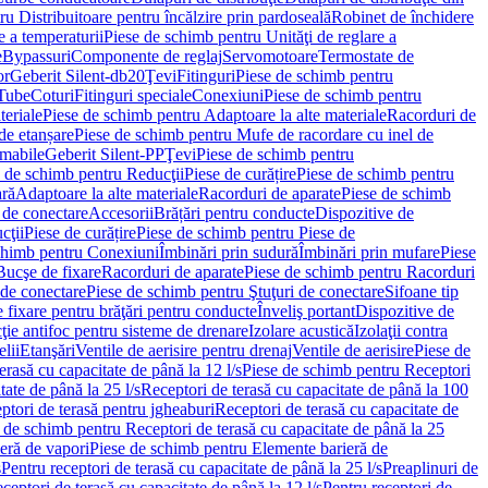
u Distribuitoare pentru încălzire prin pardoseală
Robinet de închidere
e a temperaturii
Piese de schimb pentru Unităţi de reglare a
e
Bypassuri
Componente de reglaj
Servomotoare
Termostate de
or
Geberit Silent-db20
Ţevi
Fitinguri
Piese de schimb pentru
rTube
Coturi
Fitinguri speciale
Conexiuni
Piese de schimb pentru
teriale
Piese de schimb pentru Adaptoare la alte materiale
Racorduri de
de etanșare
Piese de schimb pentru Mufe de racordare cu inel de
umabile
Geberit Silent-PP
Ţevi
Piese de schimb pentru
 de schimb pentru Reducţii
Piese de curățire
Piese de schimb pentru
ară
Adaptoare la alte materiale
Racorduri de aparate
Piese de schimb
 de conectare
Accesorii
Brățări pentru conducte
Dispozitive de
cţii
Piese de curățire
Piese de schimb pentru Piese de
chimb pentru Conexiuni
Îmbinări prin sudură
Îmbinări prin mufare
Piese
Bucşe de fixare
Racorduri de aparate
Piese de schimb pentru Racorduri
 de conectare
Piese de schimb pentru Ştuţuri de conectare
Sifoane tip
 fixare pentru brăţări pentru conducte
Înveliş portant
Dispozitive de
ţie antifoc pentru sisteme de drenare
Izolare acustică
Izolaţii contra
lii
Etanşări
Ventile de aerisire pentru drenaj
Ventile de aerisire
Piese de
erasă cu capacitate de până la 12 l/s
Piese de schimb pentru Receptori
ate de până la 25 l/s
Receptori de terasă cu capacitate de până la 100
tori de terasă pentru jgheaburi
Receptori de terasă cu capacitate de
 de schimb pentru Receptori de terasă cu capacitate de până la 25
eră de vapori
Piese de schimb pentru Elemente barieră de
s
Pentru receptori de terasă cu capacitate de până la 25 l/s
Preaplinuri de
ceptori de terasă cu capacitate de până la 12 l/s
Pentru receptori de