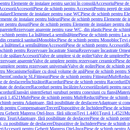
entru Elemente de instalare pentru sarcini în consolă
Accesoriu
Piese de
Accesorii
Accesorii
Piese de schimb pentru Accesorii
Pentru pereţi de sis
talare
Elemente de instalare pentru vase WC
Piese de schimb pentru El
emente de instalare pentru bideuri
Piese de schimb pentru Elemente de in
re pentru duşuri
Piese de schimb pentru Elemente de instalare pentru du
parente
Rezervoare aparente pentru vase WC, din plastic
Piese de schim
e schimb pentru La înălțime
La semiînălțime
Piese de schimb pentru La s
din ceramică sanitară
Monobloc
Piese de schimb pentru Monobloc
Ţevi 
La înălțime
La semiînălțime
Accesorii
Piese de schimb pentru Accesorii
Ra
 schimb pentru Rezervoare încastrate Sigma
Rezervoare încastrate Ome
i de spălare
Accesorii
Valve de umplere şi de golire
Valve de umplere
Pie
ezervoare aparente
Valve de umplere pentru rezervoare ceramice
Piese d
 umplere pentru rezervoare universale
Valve de golire
Piese de schimb pe
ntru Mecanisme
Spălare cu două volume de apă
Piese de schimb pentru 
 Therm
Conducte SL
Fitinguri
Piese de schimb pentru Fitinguri
Mufe
Reducţ
te de desfacere
Închizători
Racorduri
Piese de schimb pentru Racorduri
Di
itate de desfacere
Racorduri pentru încălzire
Accesorii
Izolații pentru rac
acorduri
Etanșări sistem
Seturi șuruburi pentru conexiuni cu flanșă
Materi
avă 1.4521
Mufe
Piese de schimb pentru Mufe
Reducţii
Piese de schimb 
schimb pentru Adaptoare, fără posibilitate de desfacere
Adaptoare şi cone
imb pentru Compensatoare
Treceri
Dispozitive de închidere
Piese de schim
ru Geberit Mapress Oţel-Inox, fără silicon
Ţevi 1.4401
Ţeavă 1.4521
Mu
tru Teuri
Adaptoare, fără posibilitate de desfacere
Piese de schimb pentru
 cu posibilitate de desfacere
Dispozitive de închidere
Piese de schimb p
ri
Accesorii pentru Geberit Mapress Oţel-Inox
Piese de schimb pentru A