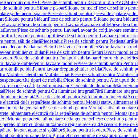
re
Racorduri din PVC
Piese de schimb pentru Racorduri din PVC
Mufe ş
e de schimb pentru Sifoane pisoar
Sifoane cu melc
Piese de schimb pent
lare şi de racord spălare
Piese de schimb pentru Ţeavă de spălare şi de 
are
Sifoane pentru bideuri
Piese de schimb pentru Sifoane pentru bideuri
re
Lavoare
Piese de schimb pentru Lavoare
Lavoare duble
Piese de schi
at
Lavoar
Piese de schimb pentru Lavoar
Lavoar de colţ
Lavoare semiînc
Comfort
Lavoare pentru copii
Piese de schimb pentru Lavoare pentru cop
e pentru săli de clasă
Piedestaluri
Piese de schimb pentru Piedestaluri
Pie
ace decorative laterale
Seturi de lavoar cu mobilier
Seturi lavoar cu mob
lavoar mobilier cu dulap
Piese de schimb pentru Seturi lavoar mobilier c
lavoare
Piese de schimb pentru Dulapuri sub lavoare
Pentru chiuvete
Pies
tru lavoare duble
Pentru lavoare mobilier
Piese de schimb pentru Pentru 
r rotunjit pe blat
Pentru lavoar dreptunghiular pe blat
Piese de schimb pe
ru Mobilier lateral mic
Mobilier înalt
Piese de schimb pentru Mobilier în
 suspendate
Alte tipuri de mobilier
Piese de schimb pentru Alte tipuri de 
u prosoape şi cârlig pentru prosoape
Elemente de iluminare
Mânere
Setur
ată
Piese de schimb pentru Cu iluminare integrată
Fără iluminare integra
iluminare integrată
Piese de schimb pentru Fără iluminare integrată
Acces
 electrică de la reţea
Piese de schimb pentru Montaj stativ, alimentare ele
mentare de la generator
Piese de schimb pentru Montaj stativ, alimentare 
ete, alimentare electrică de la reţea
Piese de schimb pentru Montaj pe per
erie
Montaj pe perete, alimentare de la generator
Piese de schimb pentru 
 perete, mixer cu două butoane de reglare rece-cald
Accesorii
Piese de 
ălare, lavoar, aparate şi spălător
Sifoane pentru lavoare
Piese de schimb
chimb pentru Sifoane de tip P, model cu economie de spaţiu
Sifoane cu t