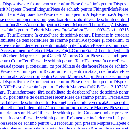
vi
Dispozitive de fixare pentru racorduri
Piese de schimb pentru Dispoziti
erit Mapress Therm
Fitinguri
Piese de schimb pentru Fitinguri
Mufe
Piese
tru Teuri
Adaptoare fixe
Piese de schimb pentru Adaptoare fixe
Adaptoar
ese de schimb pentru Compensatoare
Închizători
Piese de schimb pentru Î
entru încălzire
Accesoriu pentru Geberit Mapress Therm
Etanşări sistem
de schimb pentru Geberit Mapress Oţel-Carbon
Ţevi 1.0034
Ţevi 1.0215
tru Teuri
Elemente în cruce
Piese de schimb pentru Elemente în cruce
Ad
ibilitate de desfacere
Piese de schimb pentru Adaptoare şi conexiuni, cu
itive de închidere
Teuri pentru instalaţii de încălzire
Piese de schimb pent
e
Accesorii pentru Geberit Mapress Oţel-Carbon
Etanşări pentru ţevi şi fi
nșă
Geberit Mapress Cupru
Geberit Mapress Cupru
Piese de schimb pen
entru Coturi
Teuri
Piese de schimb pentru Teuri
Elemente în cruce
Piese 
cere
Adaptoare şi conexiuni, cu posibilitate de desfacere
Piese de schimb 
i
Piese de schimb pentru Racorduri
Teuri pentru instalaţii de încălzire
Pies
 de încălzire
Accesorii pentru Geberit Mapress Cupru
Piese de schimb p
vi
Dispozitive de fixare pentru racorduri
Piese de schimb pentru Dispoziti
 CuNiFe
Piese de schimb pentru Geberit Mapress CuNiFe
Ţevi 2.1972
Mu
tru Teuri
Adaptoare, fără posibilitate de desfacere
Piese de schimb pentru
 cu posibilitate de desfacere
Treceri
Piese de schimb pentru Treceri
Acce
ticală
Piese de schimb pentru Robineți cu închidere verticală
Cu racordur
bineți cu închidere oblică
Cu racorduri prin presare Mapress
Piese de s
uni de presare FlowFit
Piese de schimb pentru Cu conexiuni de presare
ntaj încastrat
Piese de schimb pentru Robinete de închidere cu bilă pent
ress
Piese de schimb pentru Cu racorduri prin presare Mapress
Clapete 
autocolante
Clipsuri de fixare
Aditivi de pardoseală
Rosturi de extindere