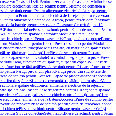
 rezervor încastrat Delta
Pentru rezervoarele încastrate Twinline
Piese
spălare electronică
Piese de schimb pentru Sisteme de comandă a
ese de schimb pentru Pentru alimentare electrică de la reţea, pentru
imb pentru Pentru alimentare electrică de la reţea, pentru rezervoare
 Pentru alimentare electrică de la reţea, pentru rezervoare încastrate
re de la baterie, pentru rezervoare încastrate Geberit Sigma 12
 WC
Kituri de instalare
Piese de schimb pentru Kituri de instalare
Pentru
 WC cu acţionare spălare electronică
Module sanitare Geberit
ese de schimb pentru Pentru vase de WC suspendate pe perete
Pentru
onsum
Modul sanitar pentru bideuri
Piese de schimb pentru Modul
lă
Pisoare
Pisoare, funcţionare cu spălare, cu margine de spălare
Piese
spălare, fără margine de spălare
Piese de schimb pentru Pisoare,
mandă aparente sau încastrate
Cu control integrat pentru pisoar
Piese
oarului
Pisoar, funcţionare cu spălare, cu/pentru capac WC
Piese de
are, funcţionare fără apă
Piese de schimb pentru Pisoare, funcţionare
b pentru Partiţii pisoar din plastic
Partiţii pisoar din sticlă
Piese de
Piese de schimb pentru Accesorii
Capac de pisoar
Sifoane şi accesoriu
ribuitor de spălare
Sisteme de comandă a spălării pentru pisoar
Montaj
acţionare spălare electronică, alimentare electrică de la reţea
Cu
nare spălare pneumatică
Piese de schimb pentru Cu acţionare spălare
re electrică de la reţea
Piese de schimb pentru Cu acţionare spălare
 electronică, alimentare de la baterie
Accesorii
Piese de schimb pentru
e
Seturi de renovare
Piese de schimb pentru Seturi de renovare
Capace
 şi chiuvete
Piese de schimb pentru Sifoane pentru vase de WC şi
mb pentru Ştuţ de conectare
Seturi racord
Piese de schimb pentru Seturi