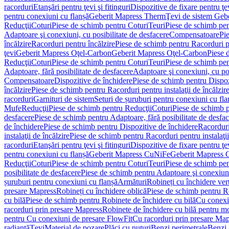
racorduri
Etanşări pentru ţevi şi fitinguri
Dispozitive de fixare pentru ţe
pentru conexiuni cu flanșă
Geberit Mapress Therm
Ţevi de sistem Geb
Reducţii
Coturi
Piese de schimb pentru Coturi
Teuri
Piese de schimb pen
Adaptoare şi conexiuni, cu posibilitate de desfacere
Compensatoare
Pi
încălzire
Racorduri pentru încălzire
Piese de schimb pentru Racorduri p
ţevi
Geberit Mapress Oţel-Carbon
Geberit Mapress Oţel-Carbon
Piese 
Reducţii
Coturi
Piese de schimb pentru Coturi
Teuri
Piese de schimb pen
Adaptoare, fără posibilitate de desfacere
Adaptoare şi conexiuni, cu pos
Compensatoare
Dispozitive de închidere
Piese de schimb pentru Dispoz
încălzire
Piese de schimb pentru Racorduri pentru instalaţii de încălzir
racorduri
Garnituri de sistem
Seturi de șuruburi pentru conexiuni cu fla
Mufe
Reducţii
Piese de schimb pentru Reducţii
Coturi
Piese de schimb p
desfacere
Piese de schimb pentru Adaptoare, fără posibilitate de desfa
de închidere
Piese de schimb pentru Dispozitive de închidere
Racordur
instalaţii de încălzire
Piese de schimb pentru Racorduri pentru instalaţii
racorduri
Etanşări pentru ţevi şi fitinguri
Dispozitive de fixare pentru ţe
pentru conexiuni cu flanșă
Geberit Mapress CuNiFe
Geberit Mapress
Reducţii
Coturi
Piese de schimb pentru Coturi
Teuri
Piese de schimb pen
posibilitate de desfacere
Piese de schimb pentru Adaptoare şi conexiuni,
șuruburi pentru conexiuni cu flanșă
Armături
Robineți cu închidere ver
presare Mapress
Robineți cu închidere oblică
Piese de schimb pentru Ro
cu bilă
Piese de schimb pentru Robinete de închidere cu bilă
Cu conexi
racorduri prin presare Mapress
Robinete de închidere cu bilă pentru mo
pentru Cu conexiuni de presare FlowFit
Cu racorduri prin presare Map
radiantă
Ţevi
Material de pozare
Plăci cu nuturi
Benzi perimetrale
Benzi 