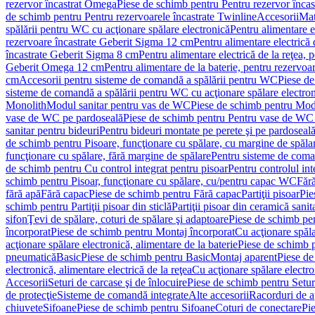
rezervor încastrat Omega
Piese de schimb pentru Pentru rezervor înca
de schimb pentru Pentru rezervoarele încastrate Twinline
Accesorii
Mat
spălării pentru WC cu acţionare spălare electronică
Pentru alimentare e
rezervoare încastrate Geberit Sigma 12 cm
Pentru alimentare electrică
încastrate Geberit Sigma 8 cm
Pentru alimentare electrică de la reţea
Geberit Omega 12 cm
Pentru alimentare de la baterie, pentru rezervo
cm
Accesorii pentru sisteme de comandă a spălării pentru WC
Piese de
sisteme de comandă a spălării pentru WC cu acţionare spălare electro
Monolith
Modul sanitar pentru vas de WC
Piese de schimb pentru Mod
vase de WC pe pardoseală
Piese de schimb pentru Pentru vase de WC
sanitar pentru bideuri
Pentru bideuri montate pe perete şi pe pardoseal
de schimb pentru Pisoare, funcţionare cu spălare, cu margine de spăla
funcţionare cu spălare, fără margine de spălare
Pentru sisteme de coma
de schimb pentru Cu control integrat pentru pisoar
Pentru controlul int
schimb pentru Pisoar, funcţionare cu spălare, cu/pentru capac WC
Fără
fără apă
Fără capac
Piese de schimb pentru Fără capac
Partiţii pisoar
Pie
schimb pentru Partiţii pisoar din sticlă
Partiţii pisoar din ceramică sanit
sifon
Ţevi de spălare, coturi de spălare şi adaptoare
Piese de schimb pen
încorporat
Piese de schimb pentru Montaj încorporat
Cu acţionare spăla
acţionare spălare electronică, alimentare de la baterie
Piese de schimb p
pneumatică
Basic
Piese de schimb pentru Basic
Montaj aparent
Piese de
electronică, alimentare electrică de la reţea
Cu acţionare spălare electro
Accesorii
Seturi de carcase şi de înlocuire
Piese de schimb pentru Seturi
de protecţie
Sisteme de comandă integrate
Alte accesorii
Racorduri de a
chiuvete
Sifoane
Piese de schimb pentru Sifoane
Coturi de conectare
Pi