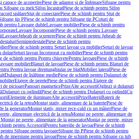
i capace de acoperire
Piese de adaptor şi de îmbinare
Sifoane pentru
ru Sifoane cu melc
Sifon încastrat
Piese de schimb pentru Sifon
racord spălare
Ştuţ de conectare
Piese de schimb pentru Ştuţ de
Sifoane tip P
Piese de schimb pentru Sifoane tip P
Coturi de
mb pentru Lavoare duble
Lavoare mobilier
Piese de schimb pentru
orporate
Lavoare încorporate
Piese de schimb pentru Lavoare
ii
Lavoare
Jgheab de scurgere
Piese de schimb pentru Jgheab de
destaluri
Semipiedestale
Piese de schimb pentru
ilier
Piese de schimb pentru Seturi lavoar cu mobilier
Seturi de lavoar
u dulap
Seturi lavoar încorporat cu mobilier
Piese de schimb pentru
e de schimb pentru Pentru chiuvete
Pentru lavoare
Piese de schimb
lavoare mobilier
Blaturi de lavoar
Piese de schimb pentru Blaturi de
ntru Pentru lavoar dreptunghiular pe blat
Mobilier lateral
Piese de
alt
Dulapuri de înălţime medie
Piese de schimb pentru Dulapuri de
mobilier
Etajere de perete
Piese de schimb pentru Etajere de
i de picioare
Panouri magnetice
Prize
Alte accesorii
Oglinzi şi dulapuri
tă
Dulapuri cu oglindă
Piese de schimb pentru Dulapuri cu oglindă
Cu
orii
Elemente de iluminare
Alte accesorii
Prize
Baterii
Baterii de
ctrică de la reţea
Montaj stativ, alimentare de la baterie
Piese de
de la generator
Montaj stativ, mixer rece-cald cu un mâner
Piese de
ete, alimentare electrică de la reţea
Montaj pe perete, alimentare de
Montaj pe perete, alimentare de la generator
Montaj pe perete, mixer
schimb pentru Accesorii
Pentru bateriile de lavoar
Piese de schimb
 pentru Sifoane pentru lavoare
Sifoane tip P
Piese de schimb pentru
ub de imersiune pentru lavoar
Piese de schimb pentru Sifoane cu tub