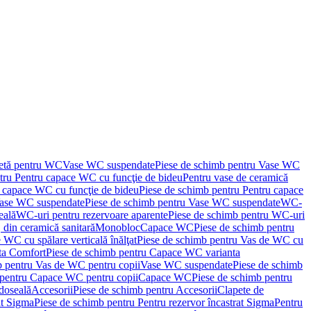
letă pentru WC
Vase WC suspendate
Piese de schimb pentru Vase WC
tru Pentru capace WC cu funcţie de bideu
Pentru vase de ceramică
 capace WC cu funcţie de bideu
Piese de schimb pentru Pentru capace
ase WC suspendate
Piese de schimb pentru Vase WC suspendate
WC-
eală
WC-uri pentru rezervoare aparente
Piese de schimb pentru WC-uri
 din ceramică sanitară
Monobloc
Capace WC
Piese de schimb pentru
 WC cu spălare verticală înălţat
Piese de schimb pentru Vas de WC cu
ta Comfort
Piese de schimb pentru Capace WC varianta
b pentru Vas de WC pentru copii
Vase WC suspendate
Piese de schimb
 pentru Capace WC pentru copii
Capace WC
Piese de schimb pentru
doseală
Accesorii
Piese de schimb pentru Accesorii
Clapete de
at Sigma
Piese de schimb pentru Pentru rezervor încastrat Sigma
Pentru