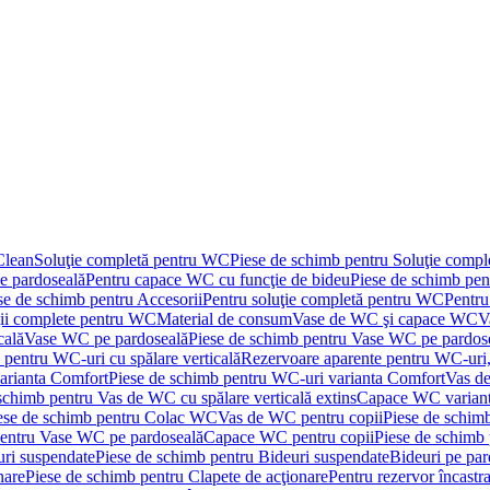
Clean
Soluţie completă pentru WC
Piese de schimb pentru Soluţie comp
e pardoseală
Pentru capace WC cu funcţie de bideu
Piese de schimb pen
se de schimb pentru Accesorii
Pentru soluţie completă pentru WC
Pentru
ţii complete pentru WC
Material de consum
Vase de WC şi capace WC
V
cală
Vase WC pe pardoseală
Piese de schimb pentru Vase WC pe pardos
 pentru WC-uri cu spălare verticală
Rezervoare aparente pentru WC-uri,
arianta Comfort
Piese de schimb pentru WC-uri varianta Comfort
Vas de
schimb pentru Vas de WC cu spălare verticală extins
Capace WC varian
ese de schimb pentru Colac WC
Vas de WC pentru copii
Piese de schim
pentru Vase WC pe pardoseală
Capace WC pentru copii
Piese de schimb
uri suspendate
Piese de schimb pentru Bideuri suspendate
Bideuri pe par
nare
Piese de schimb pentru Clapete de acţionare
Pentru rezervor încastr