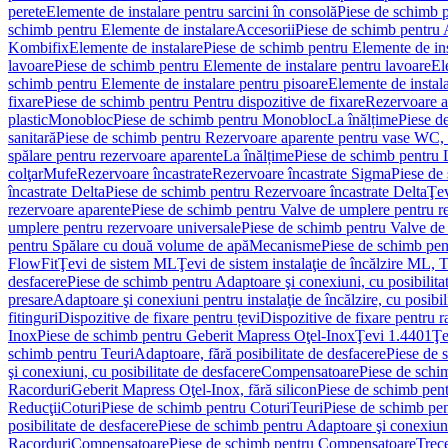
perete
Elemente de instalare pentru sarcini în consolă
Piese de schimb p
schimb pentru Elemente de instalare
Accesorii
Piese de schimb pentru 
Kombifix
Elemente de instalare
Piese de schimb pentru Elemente de ins
lavoare
Piese de schimb pentru Elemente de instalare pentru lavoare
El
schimb pentru Elemente de instalare pentru pisoare
Elemente de instala
fixare
Piese de schimb pentru Pentru dispozitive de fixare
Rezervoare a
plastic
Monobloc
Piese de schimb pentru Monobloc
La înălțime
Piese d
sanitară
Piese de schimb pentru Rezervoare aparente pentru vase WC, 
spălare pentru rezervoare aparente
La înălțime
Piese de schimb pentru 
colţar
Mufe
Rezervoare încastrate
Rezervoare încastrate Sigma
Piese de
încastrate Delta
Piese de schimb pentru Rezervoare încastrate Delta
Ţev
rezervoare aparente
Piese de schimb pentru Valve de umplere pentru r
umplere pentru rezervoare universale
Piese de schimb pentru Valve de
pentru Spălare cu două volume de apă
Mecanisme
Piese de schimb pe
FlowFit
Ţevi de sistem ML
Ţevi de sistem instalaţie de încălzire ML,
desfacere
Piese de schimb pentru Adaptoare şi conexiuni, cu posibilita
presare
Adaptoare şi conexiuni pentru instalaţie de încălzire, cu posibil
fitinguri
Dispozitive de fixare pentru țevi
Dispozitive de fixare pentru r
Inox
Piese de schimb pentru Geberit Mapress Oţel-Inox
Ţevi 1.4401
Ţe
schimb pentru Teuri
Adaptoare, fără posibilitate de desfacere
Piese de 
şi conexiuni, cu posibilitate de desfacere
Compensatoare
Piese de sch
Racorduri
Geberit Mapress Oţel-Inox, fără silicon
Piese de schimb pent
Reducţii
Coturi
Piese de schimb pentru Coturi
Teuri
Piese de schimb pen
posibilitate de desfacere
Piese de schimb pentru Adaptoare şi conexiuni,
Racorduri
Compensatoare
Piese de schimb pentru Compensatoare
Trece