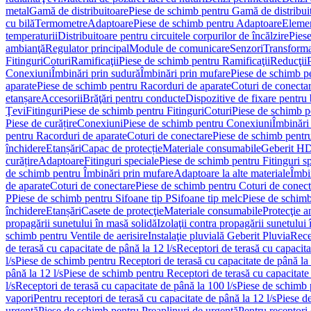
metal
Gamă de distribuitoare
Piese de schimb pentru Gamă de distribui
cu bilă
Termometre
Adaptoare
Piese de schimb pentru Adaptoare
Elemen
temperaturii
Distribuitoare pentru circuitele corpurilor de încălzire
Piese
ambianţă
Regulator principal
Module de comunicare
Senzori
Transforma
Fitinguri
Coturi
Ramificaţii
Piese de schimb pentru Ramificaţii
Reducţii
Conexiuni
Îmbinări prin sudură
Îmbinări prin mufare
Piese de schimb p
aparate
Piese de schimb pentru Racorduri de aparate
Coturi de conecta
etanșare
Accesorii
Brăţări pentru conducte
Dispozitive de fixare pentru 
Ţevi
Fitinguri
Piese de schimb pentru Fitinguri
Coturi
Piese de schimb p
Piese de curățire
Conexiuni
Piese de schimb pentru Conexiuni
Îmbinări
pentru Racorduri de aparate
Coturi de conectare
Piese de schimb pentr
închidere
Etanșări
Capac de protecție
Materiale consumabile
Geberit H
curățire
Adaptoare
Fitinguri speciale
Piese de schimb pentru Fitinguri s
de schimb pentru Îmbinări prin mufare
Adaptoare la alte materiale
Îmbin
de aparate
Coturi de conectare
Piese de schimb pentru Coturi de conect
P
Piese de schimb pentru Sifoane tip P
Sifoane tip melc
Piese de schimb
închidere
Etanșări
Casete de protecţie
Materiale consumabile
Protecţie a
propagării sunetului în masă solidă
Izolaţii contra propagării sunetului 
schimb pentru Ventile de aerisire
Instalaţie pluvială Geberit Pluvia
Rece
de terasă cu capacitate de până la 12 l/s
Receptori de terasă cu capacita
l/s
Piese de schimb pentru Receptori de terasă cu capacitate de până la 
până la 12 l/s
Piese de schimb pentru Receptori de terasă cu capacitate 
l/s
Receptori de terasă cu capacitate de până la 100 l/s
Piese de schimb p
vapori
Pentru receptori de terasă cu capacitate de până la 12 l/s
Piese de
urgenţă
Piese de schimb pentru Preaplinuri de urgenţă
Pentru receptori 