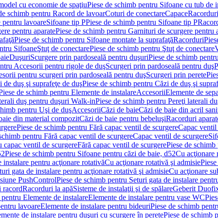
 model cu economie de spaţiu
Piese de schimb pentru Sifoane cu tub de 
de schimb pentru Racord de lavoar
Coturi de conectare
Capace
Racordur
 pentru lavoare
Sifoane tip P
Piese de schimb pentru Sifoane tip P
Racord
gere pentru aparate
Piese de schimb pentru Garnituri de scurgere pentru 
afaţă
Piese de schimb pentru Sifoane montate la suprafaţă
Racorduri
Pies
ntru Sifoane
Ştuţ de conectare
Piese de schimb pentru Ştuţ de conectare
V
baie
Duşuri
Scurgere prin pardoseală pentru duşuri
Piese de schimb pentru
ntru Accesorii pentru rigole de duş
Scurgeri prin pardoseală pentru duş
P
sorii pentru scurgeri prin pardoseală pentru duş
Scurgeri prin perete
Pie
i de duş şi suprafeţe de duş
Piese de schimb pentru Căzi de duş şi supra
Piese de schimb pentru Elemente de instalare
Accesorii
Elemente de sepa
aterali duş pentru duşuri Walk-in
Piese de schimb pentru Pereţi laterali d
chimb pentru Uşi de duş
Accesorii
Căzi de baie
Căzi de baie din acril sani
baie din material compozit
Căzi de baie pentru bebeluşi
Racorduri aparate
urgere
Piese de schimb pentru Fără capac ventil de scurgere
Capac ventil
schimb pentru Fără capac ventil de scurgere
Capac ventil de scurgere
Sif
 capac ventil de scurgere
Fără capac ventil de scurgere
Piese de schimb 
52
Piese de schimb pentru Sifoane pentru căzi de baie, d52
Cu acţionare 
 instalare pentru acţionare rotativă
Cu acţionare rotativă şi admisie
Piese
ri gata de instalare pentru acţionare rotativă şi admisie
Cu acţionare su
resiune PushControl
Piese de schimb pentru Seturi gata de instalare pent
i racord
Racorduri la apă
Sisteme de instalaţii şi de spălare
Geberit Duofi
 pentru Elemente de instalare
Elemente de instalare pentru vase WC
Pies
entru lavoare
Elemente de instalare pentru bideuri
Piese de schimb pentr
mente de instalare pentru duşuri cu scurgere în perete
Piese de schimb p