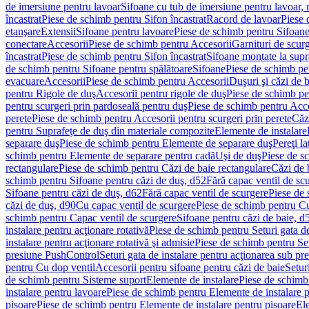
de imersiune pentru lavoar
Sifoane cu tub de imersiune pentru lavoar,
încastrat
Piese de schimb pentru Sifon încastrat
Racord de lavoar
Piese 
etanşare
Extensii
Sifoane pentru lavoare
Piese de schimb pentru Sifoane
conectare
Accesorii
Piese de schimb pentru Accesorii
Garnituri de scur
încastrat
Piese de schimb pentru Sifon încastrat
Sifoane montate la supr
de schimb pentru Sifoane pentru spălătoare
Sifoane
Piese de schimb pe
evacuare
Accesorii
Piese de schimb pentru Accesorii
Duşuri şi căzi de 
pentru Rigole de duş
Accesorii pentru rigole de duş
Piese de schimb pe
pentru scurgeri prin pardoseală pentru duş
Piese de schimb pentru Acce
perete
Piese de schimb pentru Accesorii pentru scurgeri prin perete
Căz
pentru Suprafeţe de duş din materiale compozite
Elemente de instalare
separare duş
Piese de schimb pentru Elemente de separare duş
Pereţi l
schimb pentru Elemente de separare pentru cadă
Uşi de duş
Piese de s
rectangulare
Piese de schimb pentru Căzi de baie rectangulare
Căzi de 
schimb pentru Sifoane pentru căzi de duş, d52
Fără capac ventil de sc
Sifoane pentru căzi de duş, d62
Fără capac ventil de scurgere
Piese de 
căzi de duş, d90
Cu capac ventil de scurgere
Piese de schimb pentru Cu
schimb pentru Capac ventil de scurgere
Sifoane pentru căzi de baie, d
instalare pentru acţionare rotativă
Piese de schimb pentru Seturi gata de
instalare pentru acţionare rotativă şi admisie
Piese de schimb pentru Setu
presiune PushControl
Seturi gata de instalare pentru acţionarea sub p
pentru Cu dop ventil
Accesorii pentru sifoane pentru căzi de baie
Setur
de schimb pentru Sisteme suport
Elemente de instalare
Piese de schimb
instalare pentru lavoare
Piese de schimb pentru Elemente de instalare p
pisoare
Piese de schimb pentru Elemente de instalare pentru pisoare
Ele