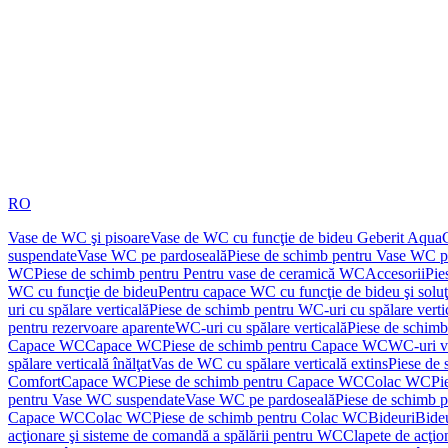
RO
Vase de WC şi pisoare
Vase de WC cu funcţie de bideu Geberit Aqua
suspendate
Vase WC pe pardoseală
Piese de schimb pentru Vase WC p
WC
Piese de schimb pentru Pentru vase de ceramică WC
Accesorii
Pie
WC cu funcţie de bideu
Pentru capace WC cu funcţie de bideu şi solu
uri cu spălare verticală
Piese de schimb pentru WC-uri cu spălare verti
pentru rezervoare aparente
WC-uri cu spălare verticală
Piese de schimb
Capace WC
Capace WC
Piese de schimb pentru Capace WC
WC-uri v
spălare verticală înălţat
Vas de WC cu spălare verticală extins
Piese de 
Comfort
Capace WC
Piese de schimb pentru Capace WC
Colac WC
Pi
pentru Vase WC suspendate
Vase WC pe pardoseală
Piese de schimb 
Capace WC
Colac WC
Piese de schimb pentru Colac WC
Bideuri
Bide
acţionare şi sisteme de comandă a spălării pentru WC
Clapete de acţio