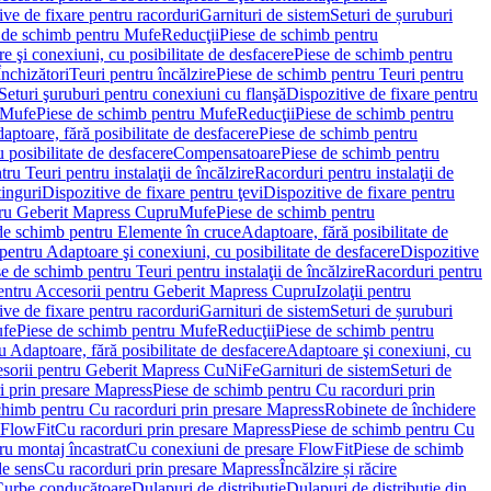
ve de fixare pentru racorduri
Garnituri de sistem
Seturi de șuruburi
 de schimb pentru Mufe
Reducţii
Piese de schimb pentru
e şi conexiuni, cu posibilitate de desfacere
Piese de schimb pentru
nchizători
Teuri pentru încălzire
Piese de schimb pentru Teuri pentru
Seturi şuruburi pentru conexiuni cu flanşă
Dispozitive de fixare pentru
Mufe
Piese de schimb pentru Mufe
Reducţii
Piese de schimb pentru
aptoare, fără posibilitate de desfacere
Piese de schimb pentru
 posibilitate de desfacere
Compensatoare
Piese de schimb pentru
ru Teuri pentru instalaţii de încălzire
Racorduri pentru instalaţii de
tinguri
Dispozitive de fixare pentru ţevi
Dispozitive de fixare pentru
tru Geberit Mapress Cupru
Mufe
Piese de schimb pentru
de schimb pentru Elemente în cruce
Adaptoare, fără posibilitate de
pentru Adaptoare şi conexiuni, cu posibilitate de desfacere
Dispozitive
e de schimb pentru Teuri pentru instalaţii de încălzire
Racorduri pentru
entru Accesorii pentru Geberit Mapress Cupru
Izolaţii pentru
ve de fixare pentru racorduri
Garnituri de sistem
Seturi de șuruburi
fe
Piese de schimb pentru Mufe
Reducţii
Piese de schimb pentru
 Adaptoare, fără posibilitate de desfacere
Adaptoare şi conexiuni, cu
sorii pentru Geberit Mapress CuNiFe
Garnituri de sistem
Seturi de
i prin presare Mapress
Piese de schimb pentru Cu racorduri prin
chimb pentru Cu racorduri prin presare Mapress
Robinete de închidere
 FlowFit
Cu racorduri prin presare Mapress
Piese de schimb pentru Cu
ru montaj încastrat
Cu conexiuni de presare FlowFit
Piese de schimb
de sens
Cu racorduri prin presare Mapress
Încălzire și răcire
Curbe conducătoare
Dulapuri de distribuţie
Dulapuri de distribuţie din