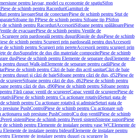
imersiune pentru lavoar, model cu economie de spaţiu
Sifon
i
Piese de schimb pentru Racorduri
Garnituri de
uri pentru lavoare
Ştuţ de conectare
Piese de schimb pentru Ştuţ de
aparate
Sifoane tip P
Piese de schimb pentru Sifoane tip P
Sifon
e de schimb pentru Racorduri
Accesorii
Sifoane pentru spălătoare
Piese
entile de evacuare
Piese de schimb pentru Ventile de
 Scurgere prin pardoseală pentru duşuri
Rigole de duş
Piese de schimb
iese de schimb pentru Scurgeri prin pardoseală pentru duş
Accesorii
se de schimb pentru Scurgeri prin perete
Accesorii pentru scurgeri prin
feţe de duş
Suprafeţe de duş din materiale compozite
Piese de schimb
rare duş
Piese de schimb pentru Elemente de separare duş
Elemente de
uş pentru duşuri Walk-in
Elemente de separare pentru cadă
Piese de
tar
Piese de schimb pentru Căzi de baie din acril sanitar
Căzi de baie
 pentru duşuri şi căzi de baie
Sifoane pentru căzi de duş, d52
Piese de
 de scurgere
Sifoane pentru căzi de duş, d62
Piese de schimb pentru
oane pentru căzi de duş, d90
Piese de schimb pentru Sifoane pentru
pentru Fără capac ventil de scurgere
Capac ventil de scurgere
Piese de
rotativă
Piese de schimb pentru Cu acţionare rotativă
Seturi gata de
 de schimb pentru Cu acţionare rotativă şi admisie
Seturi gata de
b presiune PushControl
Piese de schimb pentru Cu acţionare sub
ru acţionarea sub presiune PushControl
Cu dop ventil
Piese de schimb
x
Pereţi sistem
Piese de schimb pentru Pereţi sistem
Sisteme suport
Piese
e de schimb pentru Elemente de instalare pentru vase WC
Elemente de
u Elemente de instalare pentru bideuri
Elemente de instalare pentru
entru Elemente de instalare pentru duşuri cu scurgere în