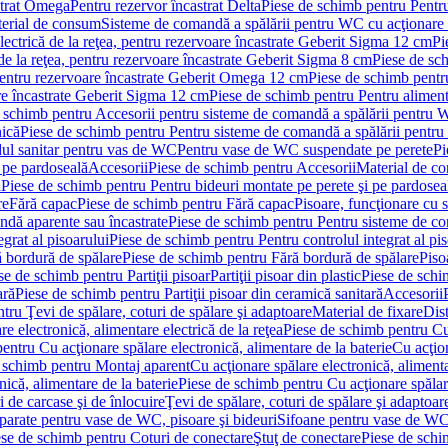
strat Omega
Pentru rezervor încastrat Delta
Piese de schimb pentru Pentru
erial de consum
Sisteme de comandă a spălării pentru WC cu acţionare 
lectrică de la reţea, pentru rezervoare încastrate Geberit Sigma 12 cm
Pi
 de la reţea, pentru rezervoare încastrate Geberit Sigma 8 cm
Piese de sch
, pentru rezervoare încastrate Geberit Omega 12 cm
Piese de schimb pentru
are încastrate Geberit Sigma 12 cm
Piese de schimb pentru Pentru alimenta
 schimb pentru Accesorii pentru sisteme de comandă a spălării pentru
nică
Piese de schimb pentru Pentru sisteme de comandă a spălării pentru
ul sanitar pentru vas de WC
Pentru vase de WC suspendate pe perete
Pi
 pe pardoseală
Accesorii
Piese de schimb pentru Accesorii
Material de c
ă
Piese de schimb pentru Pentru bideuri montate pe perete şi pe pardosea
re
Fără capac
Piese de schimb pentru Fără capac
Pisoare, funcţionare cu 
ndă aparente sau încastrate
Piese de schimb pentru Pentru sisteme de co
egrat al pisoarului
Piese de schimb pentru Pentru controlul integrat al pis
 bordură de spălare
Piese de schimb pentru Fără bordură de spălare
Piso
se de schimb pentru Partiţii pisoar
Partiţii pisoar din plastic
Piese de schim
ară
Piese de schimb pentru Partiţii pisoar din ceramică sanitară
Accesorii
tru Ţevi de spălare, coturi de spălare şi adaptoare
Material de fixare
Dist
re electronică, alimentare electrică de la reţea
Piese de schimb pentru Cu 
entru Cu acţionare spălare electronică, alimentare de la baterie
Cu acţio
 schimb pentru Montaj aparent
Cu acţionare spălare electronică, alimenta
nică, alimentare de la baterie
Piese de schimb pentru Cu acţionare spălare
 de carcase şi de înlocuire
Ţevi de spălare, coturi de spălare şi adaptoar
parate pentru vase de WC, pisoare şi bideuri
Sifoane pentru vase de WC
ese de schimb pentru Coturi de conectare
Ştuţ de conectare
Piese de schi