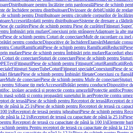
toare
Distribuitoare pentru încălzire prin pardoseală
Piese de schimb pentr
te de închidere pentru distribuitoare
Divizoare de debit
Unităţi de reglar
 de schimb pentru Distribuitoare pentru circuitele corpurilor de încălzir
toare
Accesorii
Izolaţii pentru distribuitoare
Sisteme de drenare a clădiril
Piese de curățire
Piese de schimb pentru Piese de curățire
Fitinguri Supe
entru Îmbinări prin mufare
Conexiuni prin strângere
Adaptoare la alte ma
re
Piese de schimb pentru Coturi de conectare
Mufe de racordare cu inel 
brăţări pentru conducte
Dispozitive de închidere
Etanșări
Materiale cons
entru Coturi
Ramificaţii
Piese de schimb pentru Ramificaţii
Reducţii
Piese
 prin mufare
Piese de schimb pentru Îmbinări prin mufare
Racorduri ghe
u Coturi de conectare
Ştuţuri de conectare
Piese de schimb pentru Ştuţuri
DPE
Ţevi
Fitinguri
Piese de schimb pentru Fitinguri
Coturi
Ramificaţii
Redu
peciale
Fitinguri SuperTube
Coturi
Fitinguri speciale
Conexiuni
Piese de s
ări filetate
Piese de schimb pentru Îmbinări filetate
Conexiuni cu flanşă
are
Mufe de conectare
Piese de schimb pentru Mufe de conectare
Ştuţuri
 pentru Sifoane tip melc
Accesorii
Brăţări pentru conducte
Dispozitive de
ntifoc, izolare acustică şi protecţie contra umezelii
Protecţie antifoc
Protec
în masă solidă şi contra propagării sunetului în aer
Protecţie contra umeze
ptori de terasă
Piese de schimb pentru Receptori de terasă
Receptori de t
te de până la 25 l/s
Piese de schimb pentru Receptori de terasă cu capacit
100 l/s
Receptori de terasă pentru jgheaburi
Piese de schimb pentru Recep
de până la 12 l/s
Receptori de terasă cu capacitate de până la 25 l/s
Piese
entru Receptori de terasă cu capacitate de până la 100 l/s
Elemente bari
 schimb pentru Pentru receptori de terasă cu capacitate de până la 12 l/
de terasă cu capacitate de până la 12 l/s
Piese de schimb pentru Pentru re