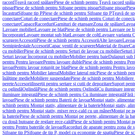
racord
Ţeavă racord spălare
Piese de schimb pentru Ţeavă racord spăla
pisoar
Piese de schimb pentru Sifoane pentru pisoar
Sifoane pisoar
Pies
încastrat
Sifoane tip P
Piese de schimb pentru Sifoane tip P
Ţeavă de spă
conectare
Coturi de conectare
Piese de schimb pentru Coturi de conect
conectare
Capace
Racorduri
Garnituri de etanşare
Zona de spălare
Lavoa
Lavoare mobilier
Lavoare pe blat
Piese de schimb pentru Lavoare pe bl
încorporate
Lavoare montat sub blat
Lavoare de colţ
Lavoare varianta 
scurgere
Accesorii
Piese de schimb pentru Accesorii
Alte lavoare
Lavoar
Semipiedestale
Accesorii
Capac ventil de scurgere
Material de fixare
Cap
cu mobilier
Piese de schimb pentru Seturi de lavoar cu mobilier
Seturi 
Seturi lavoar încorporat cu mobilier
Mobilier pentru baie
Dulapuri sub 
pentru Pentru lavoare
Pentru lavoare duble
Piese de schimb pentru Pen
lavoar
Pentru lavoar rotunjit pe blat
Piese de schimb pentru Pentru lavoa
schimb pentru Mobilier lateral
Mobilier lateral mic
Piese de schimb pent
înălţime medie
Mobiliere suspendate
Piese de schimb pentru Mobiliere
perete
Accesorii
Inserţii pentru sertare şi cutii de depozitare
Suport pentr
cu oglindă
Oglindă
Piese de schimb pentru Oglindă
Cu iluminare integr
iluminare integrată
Piese de schimb pentru Cu iluminare integrată
Fără 
lavoar
Piese de schimb pentru Baterii de lavoar
Montaj stativ, alimentare
schimb pentru Montaj stativ, alimentare de la baterie
Montaj stativ, ali
schimb pentru Montaj stativ, mixer rece-cald cu un mâner
Montaj pe per
la baterie
Piese de schimb pentru Montaj pe perete, alimentare de la bat
cu două butoane de reglare rece-cald
Piese de schimb pentru Montaj pe
pentru Pentru bateriile de lavoar
Racorduri de aparate pentru zona de sp
Sifoane tip P
Sifoane de tip P, model cu economie de spaţiu
Piese de s