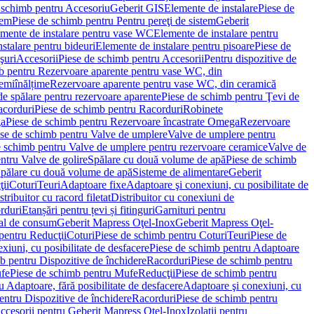
 schimb pentru Accesoriu
Geberit GIS
Elemente de instalare
Piese de
tem
Piese de schimb pentru Pentru pereţi de sistem
Geberit
emente de instalare pentru vase WC
Elemente de instalare pentru
stalare pentru bideuri
Elemente de instalare pentru pisoare
Piese de
şuri
Accesorii
Piese de schimb pentru Accesorii
Pentru dispozitive de
b pentru Rezervoare aparente pentru vase WC, din
emiînălțime
Rezervoare aparente pentru vase WC, din ceramică
de spălare pentru rezervoare aparente
Piese de schimb pentru Ţevi de
corduri
Piese de schimb pentru Racorduri
Robinete
ga
Piese de schimb pentru Rezervoare încastrate Omega
Rezervoare
se de schimb pentru Valve de umplere
Valve de umplere pentru
e schimb pentru Valve de umplere pentru rezervoare ceramice
Valve de
ntru Valve de golire
Spălare cu două volume de apă
Piese de schimb
Spălare cu două volume de apă
Sisteme de alimentare
Geberit
ii
Coturi
Teuri
Adaptoare fixe
Adaptoare şi conexiuni, cu posibilitate de
stribuitor cu racord filetat
Distribuitor cu conexiuni de
orduri
Etanșări pentru țevi și fitinguri
Garnituri pentru
al de consum
Geberit Mapress Oţel-Inox
Geberit Mapress Oţel-
pentru Reducţii
Coturi
Piese de schimb pentru Coturi
Teuri
Piese de
xiuni, cu posibilitate de desfacere
Piese de schimb pentru Adaptoare
b pentru Dispozitive de închidere
Racorduri
Piese de schimb pentru
fe
Piese de schimb pentru Mufe
Reducţii
Piese de schimb pentru
 Adaptoare, fără posibilitate de desfacere
Adaptoare şi conexiuni, cu
entru Dispozitive de închidere
Racorduri
Piese de schimb pentru
ccesorii pentru Geberit Mapress Oţel-Inox
Izolaţii pentru