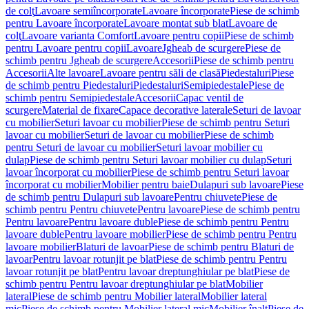
de colţ
Lavoare semiîncorporate
Lavoare încorporate
Piese de schimb
pentru Lavoare încorporate
Lavoare montat sub blat
Lavoare de
colţ
Lavoare varianta Comfort
Lavoare pentru copii
Piese de schimb
pentru Lavoare pentru copii
Lavoare
Jgheab de scurgere
Piese de
schimb pentru Jgheab de scurgere
Accesorii
Piese de schimb pentru
Accesorii
Alte lavoare
Lavoare pentru săli de clasă
Piedestaluri
Piese
de schimb pentru Piedestaluri
Piedestaluri
Semipiedestale
Piese de
schimb pentru Semipiedestale
Accesorii
Capac ventil de
scurgere
Material de fixare
Capace decorative laterale
Seturi de lavoar
cu mobilier
Seturi lavoar cu mobilier
Piese de schimb pentru Seturi
lavoar cu mobilier
Seturi de lavoar cu mobilier
Piese de schimb
pentru Seturi de lavoar cu mobilier
Seturi lavoar mobilier cu
dulap
Piese de schimb pentru Seturi lavoar mobilier cu dulap
Seturi
lavoar încorporat cu mobilier
Piese de schimb pentru Seturi lavoar
încorporat cu mobilier
Mobilier pentru baie
Dulapuri sub lavoare
Piese
de schimb pentru Dulapuri sub lavoare
Pentru chiuvete
Piese de
schimb pentru Pentru chiuvete
Pentru lavoare
Piese de schimb pentru
Pentru lavoare
Pentru lavoare duble
Piese de schimb pentru Pentru
lavoare duble
Pentru lavoare mobilier
Piese de schimb pentru Pentru
lavoare mobilier
Blaturi de lavoar
Piese de schimb pentru Blaturi de
lavoar
Pentru lavoar rotunjit pe blat
Piese de schimb pentru Pentru
lavoar rotunjit pe blat
Pentru lavoar dreptunghiular pe blat
Piese de
schimb pentru Pentru lavoar dreptunghiular pe blat
Mobilier
lateral
Piese de schimb pentru Mobilier lateral
Mobilier lateral
mic
Piese de schimb pentru Mobilier lateral mic
Mobilier înalt
Piese de