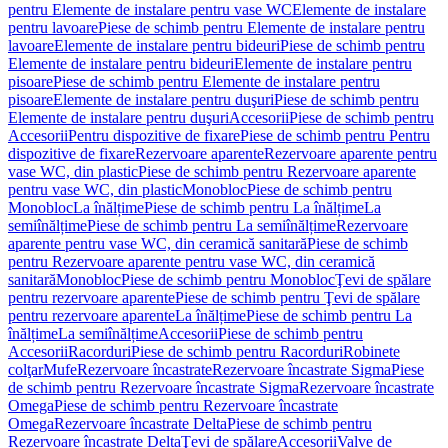
pentru Elemente de instalare pentru vase WC
Elemente de instalare
pentru lavoare
Piese de schimb pentru Elemente de instalare pentru
lavoare
Elemente de instalare pentru bideuri
Piese de schimb pentru
Elemente de instalare pentru bideuri
Elemente de instalare pentru
pisoare
Piese de schimb pentru Elemente de instalare pentru
pisoare
Elemente de instalare pentru duşuri
Piese de schimb pentru
Elemente de instalare pentru duşuri
Accesorii
Piese de schimb pentru
Accesorii
Pentru dispozitive de fixare
Piese de schimb pentru Pentru
dispozitive de fixare
Rezervoare aparente
Rezervoare aparente pentru
vase WC, din plastic
Piese de schimb pentru Rezervoare aparente
pentru vase WC, din plastic
Monobloc
Piese de schimb pentru
Monobloc
La înălțime
Piese de schimb pentru La înălțime
La
semiînălțime
Piese de schimb pentru La semiînălțime
Rezervoare
aparente pentru vase WC, din ceramică sanitară
Piese de schimb
pentru Rezervoare aparente pentru vase WC, din ceramică
sanitară
Monobloc
Piese de schimb pentru Monobloc
Ţevi de spălare
pentru rezervoare aparente
Piese de schimb pentru Ţevi de spălare
pentru rezervoare aparente
La înălțime
Piese de schimb pentru La
înălțime
La semiînălțime
Accesorii
Piese de schimb pentru
Accesorii
Racorduri
Piese de schimb pentru Racorduri
Robinete
colţar
Mufe
Rezervoare încastrate
Rezervoare încastrate Sigma
Piese
de schimb pentru Rezervoare încastrate Sigma
Rezervoare încastrate
Omega
Piese de schimb pentru Rezervoare încastrate
Omega
Rezervoare încastrate Delta
Piese de schimb pentru
Rezervoare încastrate Delta
Ţevi de spălare
Accesorii
Valve de