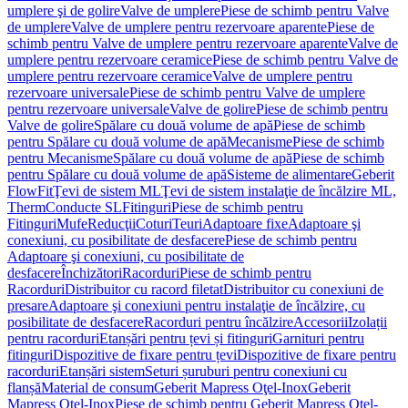
umplere şi de golire
Valve de umplere
Piese de schimb pentru Valve
de umplere
Valve de umplere pentru rezervoare aparente
Piese de
schimb pentru Valve de umplere pentru rezervoare aparente
Valve de
umplere pentru rezervoare ceramice
Piese de schimb pentru Valve de
umplere pentru rezervoare ceramice
Valve de umplere pentru
rezervoare universale
Piese de schimb pentru Valve de umplere
pentru rezervoare universale
Valve de golire
Piese de schimb pentru
Valve de golire
Spălare cu două volume de apă
Piese de schimb
pentru Spălare cu două volume de apă
Mecanisme
Piese de schimb
pentru Mecanisme
Spălare cu două volume de apă
Piese de schimb
pentru Spălare cu două volume de apă
Sisteme de alimentare
Geberit
FlowFit
Ţevi de sistem ML
Ţevi de sistem instalaţie de încălzire ML,
Therm
Conducte SL
Fitinguri
Piese de schimb pentru
Fitinguri
Mufe
Reducţii
Coturi
Teuri
Adaptoare fixe
Adaptoare şi
conexiuni, cu posibilitate de desfacere
Piese de schimb pentru
Adaptoare şi conexiuni, cu posibilitate de
desfacere
Închizători
Racorduri
Piese de schimb pentru
Racorduri
Distribuitor cu racord filetat
Distribuitor cu conexiuni de
presare
Adaptoare şi conexiuni pentru instalaţie de încălzire, cu
posibilitate de desfacere
Racorduri pentru încălzire
Accesorii
Izolații
pentru racorduri
Etanșări pentru țevi și fitinguri
Garnituri pentru
fitinguri
Dispozitive de fixare pentru țevi
Dispozitive de fixare pentru
racorduri
Etanșări sistem
Seturi șuruburi pentru conexiuni cu
flanșă
Material de consum
Geberit Mapress Oţel-Inox
Geberit
Mapress Oţel-Inox
Piese de schimb pentru Geberit Mapress Oţel-