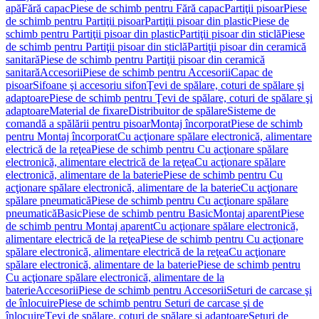
apă
Fără capac
Piese de schimb pentru Fără capac
Partiţii pisoar
Piese
de schimb pentru Partiţii pisoar
Partiţii pisoar din plastic
Piese de
schimb pentru Partiţii pisoar din plastic
Partiţii pisoar din sticlă
Piese
de schimb pentru Partiţii pisoar din sticlă
Partiţii pisoar din ceramică
sanitară
Piese de schimb pentru Partiţii pisoar din ceramică
sanitară
Accesorii
Piese de schimb pentru Accesorii
Capac de
pisoar
Sifoane şi accesoriu sifon
Ţevi de spălare, coturi de spălare şi
adaptoare
Piese de schimb pentru Ţevi de spălare, coturi de spălare şi
adaptoare
Material de fixare
Distribuitor de spălare
Sisteme de
comandă a spălării pentru pisoar
Montaj încorporat
Piese de schimb
pentru Montaj încorporat
Cu acţionare spălare electronică, alimentare
electrică de la reţea
Piese de schimb pentru Cu acţionare spălare
electronică, alimentare electrică de la reţea
Cu acţionare spălare
electronică, alimentare de la baterie
Piese de schimb pentru Cu
acţionare spălare electronică, alimentare de la baterie
Cu acţionare
spălare pneumatică
Piese de schimb pentru Cu acţionare spălare
pneumatică
Basic
Piese de schimb pentru Basic
Montaj aparent
Piese
de schimb pentru Montaj aparent
Cu acţionare spălare electronică,
alimentare electrică de la reţea
Piese de schimb pentru Cu acţionare
spălare electronică, alimentare electrică de la reţea
Cu acţionare
spălare electronică, alimentare de la baterie
Piese de schimb pentru
Cu acţionare spălare electronică, alimentare de la
baterie
Accesorii
Piese de schimb pentru Accesorii
Seturi de carcase şi
de înlocuire
Piese de schimb pentru Seturi de carcase şi de
înlocuire
Ţevi de spălare, coturi de spălare şi adaptoare
Seturi de