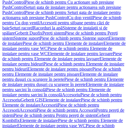
PushControl
Piese de schimb pentru Cu acţionare sub presiune
PushControl
Seturi gata de instalare pentru acţionarea sub presiune
PushControl
Piese de schimb pentru Seturi gata de instalare pentru
acţionarea sub presiune PushControl
Cu dop ventil
Piese de schimb
pentru Cu dop ventil
Accesorii pentru sifoane pentru căzi de
baie
Seturi racord
Racorduri la apă
Sisteme de instalaţii şi de
spălare
Geberit Duofix
Pereţi sistem
Piese de schimb pentru Pereţi
sistem
Sisteme suport
Piese de schimb pentru Sisteme suport
Elemente
de instalare
Piese de schimb pentru Elemente de instalare
Elemente de
instalare pentru vase WC
Piese de schimb pentru Elemente de
instalare pentru vase WC
Elemente de instalare pentru lavoare
Piese
de schimb pentru Elemente de instalare pentru lavoare
Elemente de
instalare pentru bideuri
Piese de schimb pentru Elemente de instalare
pentru bideuri
Elemente de instalare pentru pisoare
Piese de schimb
pentru Elemente de instalare pentru pisoare
Elemente de instalare
pentru duşuri cu scurgere în perete
Piese de schimb pentru Elemente
de instalare pentru duşuri cu scurgere în perete
Elemente de instalare
pentru sarcini în consolă
Piese de schimb pentru Elemente de
instalare pentru sarcini în consolă
Accesoriu
Piese de schimb pentru
Accesoriu
Geberit GIS
Elemente de instalare
Piese de schimb pentru
Elemente de instalare
Accesorii
Piese de schimb pentru
Accesorii
Accesorii
Piese de schimb pentru Accesorii
Pentru pereţi de
sistem
Piese de schimb pentru Pentru pereţi de sistem
Geberit
Kombifix
Elemente de instalare
Piese de schimb pentru Elemente de
instalare
Elemente de instalare pentru vase WC
Piese de schimb