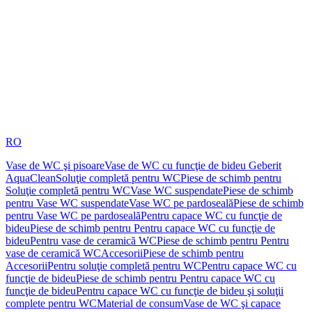
RO
Vase de WC şi pisoare
Vase de WC cu funcţie de bideu Geberit
AquaClean
Soluţie completă pentru WC
Piese de schimb pentru
Soluţie completă pentru WC
Vase WC suspendate
Piese de schimb
pentru Vase WC suspendate
Vase WC pe pardoseală
Piese de schimb
pentru Vase WC pe pardoseală
Pentru capace WC cu funcţie de
bideu
Piese de schimb pentru Pentru capace WC cu funcţie de
bideu
Pentru vase de ceramică WC
Piese de schimb pentru Pentru
vase de ceramică WC
Accesorii
Piese de schimb pentru
Accesorii
Pentru soluţie completă pentru WC
Pentru capace WC cu
funcţie de bideu
Piese de schimb pentru Pentru capace WC cu
funcţie de bideu
Pentru capace WC cu funcţie de bideu şi soluţii
complete pentru WC
Material de consum
Vase de WC şi capace