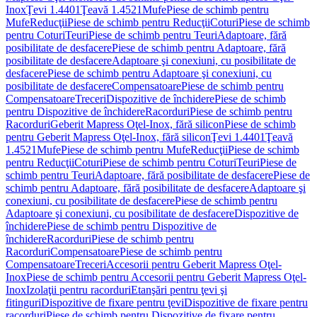
Inox
Ţevi 1.4401
Ţeavă 1.4521
Mufe
Piese de schimb pentru
Mufe
Reducţii
Piese de schimb pentru Reducţii
Coturi
Piese de schimb
pentru Coturi
Teuri
Piese de schimb pentru Teuri
Adaptoare, fără
posibilitate de desfacere
Piese de schimb pentru Adaptoare, fără
posibilitate de desfacere
Adaptoare şi conexiuni, cu posibilitate de
desfacere
Piese de schimb pentru Adaptoare şi conexiuni, cu
posibilitate de desfacere
Compensatoare
Piese de schimb pentru
Compensatoare
Treceri
Dispozitive de închidere
Piese de schimb
pentru Dispozitive de închidere
Racorduri
Piese de schimb pentru
Racorduri
Geberit Mapress Oţel-Inox, fără silicon
Piese de schimb
pentru Geberit Mapress Oţel-Inox, fără silicon
Ţevi 1.4401
Ţeavă
1.4521
Mufe
Piese de schimb pentru Mufe
Reducţii
Piese de schimb
pentru Reducţii
Coturi
Piese de schimb pentru Coturi
Teuri
Piese de
schimb pentru Teuri
Adaptoare, fără posibilitate de desfacere
Piese de
schimb pentru Adaptoare, fără posibilitate de desfacere
Adaptoare şi
conexiuni, cu posibilitate de desfacere
Piese de schimb pentru
Adaptoare şi conexiuni, cu posibilitate de desfacere
Dispozitive de
închidere
Piese de schimb pentru Dispozitive de
închidere
Racorduri
Piese de schimb pentru
Racorduri
Compensatoare
Piese de schimb pentru
Compensatoare
Treceri
Accesorii pentru Geberit Mapress Oţel-
Inox
Piese de schimb pentru Accesorii pentru Geberit Mapress Oţel-
Inox
Izolaţii pentru racorduri
Etanşări pentru ţevi şi
fitinguri
Dispozitive de fixare pentru ţevi
Dispozitive de fixare pentru
racorduri
Piese de schimb pentru Dispozitive de fixare pentru