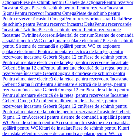
acţionare
Piese de schimb pentru Clapete de acţionare
Pentru rezervor
încastrat Sigma
Piese de schimb pentru Pentru rezervor încastrat
Sigma
Pentru rezervor încastrat Omega
Piese de schimb pentru
Pentru rezervor încastrat Omega
Pentru rezervor încastrat Delta
Piese
de schimb pentru Pentru rezervor încastrat Delta
Pentru rezervoarele
încastrate Twinline
Piese de schimb pentru Pentru rezervoarele
încastrate Twinline
Accesorii
Material de consum
Sisteme de comandă
a spălării pentru WC cu acţionare spălare electronică
Piese de schimb
pentru Sisteme de comandă a spălării pentru WC cu acţionare
spălare electronică
Pentru alimentare electrică de la reţea, pentru
rezervoare încastrate Geberit Sigma 12 cm
Piese de schimb pentru
Pentru alimentare electrică de la reţea, pentru rezervoare încastrate
Geberit Sigma 12 cm
Pentru alimentare electrică de la reţea, pentru
rezervoare încastrate Geberit Sigma 8 cm
Piese de schimb pentru
Pentru alimentare electrică de la reţea, pentru rezervoare încastrate
Geberit Sigma 8 cm
Pentru alimentare electrică de la reţea, pentru
rezervoare încastrate Geberit Omega 12 cm
Piese de schimb pentru
Pentru alimentare electrică de la reţea, pentru rezervoare încastrate
Geberit Omega 12 cm
Pentru alimentare de la baterie, pentru
rezervoare încastrate Geberit Sigma 12 cm
Piese de schimb pentru
Pentru alimentare de la baterie, pentru rezervoare încastrate Geberit
Sigma 12 cm
Accesorii pentru sisteme de comandă a spălării pentru
WC
Piese de schimb pentru Accesorii pentru sisteme de comandă a
spălării pentru WC
Kituri de instalare
Piese de schimb pentru Kituri
de instalare
Pentru sisteme de comandă a spălării pentru WC cu