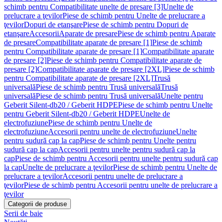
schimb pentru Compatibilitate unelte de presare [3]
Unelte de
prelucrare a ţevilor
Piese de schimb pentru Unelte de prelucrare a
ţevilor
Dopuri de etanşare
Piese de schimb pentru Dopuri de
etanşare
Accesorii
Aparate de presare
Piese de schimb pentru Aparate
de presare
Compatibilitate aparate de presare [1]
Piese de schimb
pentru Compatibilitate aparate de presare [1]
Compatibilitate aparate
de presare [2]
Piese de schimb pentru Compatibilitate aparate de
presare [2]
Compatibilitate aparate de presare [2XL]
Piese de schimb
pentru Compatibilitate aparate de presare [2XL]
Trusă
universală
Piese de schimb pentru Trusă universală
Trusă
universală
Piese de schimb pentru Trusă universală
Unelte pentru
Geberit Silent-db20 / Geberit HDPE
Piese de schimb pentru Unelte
pentru Geberit Silent-db20 / Geberit HDPE
Unelte de
electrofuziune
Piese de schimb pentru Unelte de
electrofuziune
Accesorii pentru unelte de electrofuziune
Unelte
pentru sudură cap la cap
Piese de schimb pentru Unelte pentru
sudură cap la cap
Accesorii pentru unelte pentru sudură cap la
cap
Piese de schimb pentru Accesorii pentru unelte pentru sudură cap
la cap
Unelte de prelucrare a ţevilor
Piese de schimb pentru Unelte de
prelucrare a ţevilor
Accesorii pentru unelte de prelucrare a
ţevilor
Piese de schimb pentru Accesorii pentru unelte de prelucrare a
ţevilor
Categorii de produse
Serii de baie