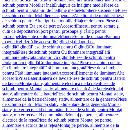
schimb pentru Mobilier înalt
Dulapuri de înălţime medie
Piese de
schimb pentru Dulapuri de înălţime medie
Mobiliere suspendate
Piese
de schimb pentru Mobiliere suspendate
Alte tipuri de mobilier
Piese
de schimb pentru Alte tipuri de mobilier
Etajere de perete
Piese de
schimb pentru Etajere de perete
Accesorii
Inserţii pentru sertare şi
cutii de depozitare
Suport pentru prosoape şi cârlig pentru
prosoape
Elemente de iluminare
Mânere
Seturi de picioare
Panouri
magnetice
Prize
Alte accesorii
Oglinzi şi dulapuri cu
oglindă
Oglindă
Piese de schimb pentru Oglindă
Cu iluminare
integrată
Piese de schimb pentru Cu iluminare integrată
Fără
iluminare integrată
Dulapuri cu oglindă
Piese de schimb pentru
Dulapuri cu oglindă
Cu iluminare integrată
Piese de schimb pentru
Cu iluminare integrată
Fără iluminare integrată
Piese de schimb
pentru Fără iluminare integrată
Accesorii
Elemente de iluminare
Alte
accesorii
Prize
Baterii
Baterii de lavoar
Piese de schimb pentru Baterii
de lavoar
Montaj stativ, alimentare electrică de la reţea
Piese de
schimb pentru Montaj stativ, alimentare electrică de la reţea
Montaj
stativ, alimentare de la baterie
Piese de schimb pentru Montaj stativ,
alimentare de la baterie
Montaj stativ, alimentare de la generator
Piese
de schimb pentru Montaj stativ, alimentare de la generator
Montaj
stativ, mixer rece-cald cu un mâner
Piese de schimb pentru Montaj
stativ, mixer rece-cald cu un mâner
Montaj pe perete, alimentare
electrică de la reţea
Piese de schimb pentru Montaj pe perete,
alimentare electrică de la reţea
Montaj pe perete, alimentare de la