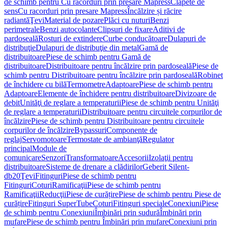
de schimb pentru Cu racorduri prin presare Mapress
Clapete de
sens
Cu racorduri prin presare Mapress
Încălzire și răcire
radiantă
Ţevi
Material de pozare
Plăci cu nuturi
Benzi
perimetrale
Benzi autocolante
Clipsuri de fixare
Aditivi de
pardoseală
Rosturi de extindere
Curbe conducătoare
Dulapuri de
distribuţie
Dulapuri de distribuţie din metal
Gamă de
distribuitoare
Piese de schimb pentru Gamă de
distribuitoare
Distribuitoare pentru încălzire prin pardoseală
Piese de
schimb pentru Distribuitoare pentru încălzire prin pardoseală
Robinet
de închidere cu bilă
Termometre
Adaptoare
Piese de schimb pentru
Adaptoare
Elemente de închidere pentru distribuitoare
Divizoare de
debit
Unităţi de reglare a temperaturii
Piese de schimb pentru Unităţi
de reglare a temperaturii
Distribuitoare pentru circuitele corpurilor de
încălzire
Piese de schimb pentru Distribuitoare pentru circuitele
corpurilor de încălzire
Bypassuri
Componente de
reglaj
Servomotoare
Termostate de ambianţă
Regulator
principal
Module de
comunicare
Senzori
Transformatoare
Accesorii
Izolaţii pentru
distribuitoare
Sisteme de drenare a clădirilor
Geberit Silent-
db20
Ţevi
Fitinguri
Piese de schimb pentru
Fitinguri
Coturi
Ramificaţii
Piese de schimb pentru
Ramificaţii
Reducţii
Piese de curățire
Piese de schimb pentru Piese de
curățire
Fitinguri SuperTube
Coturi
Fitinguri speciale
Conexiuni
Piese
de schimb pentru Conexiuni
Îmbinări prin sudură
Îmbinări prin
mufare
Piese de schimb pentru Îmbinări prin mufare
Conexiuni prin