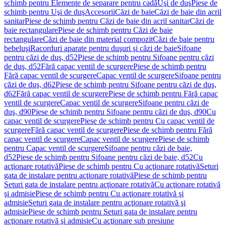
schimb pentru Elemente de separare pentru cadă
Uşi de duş
Piese de
schimb pentru Uşi de duş
Accesorii
Căzi de baie
Căzi de baie din acril
sanitar
Piese de schimb pentru Căzi de baie din acril sanitar
Căzi de
baie rectangulare
Piese de schimb pentru Căzi de baie
rectangulare
Căzi de baie din material compozit
Căzi de baie pentru
bebeluşi
Racorduri aparate pentru duşuri şi căzi de baie
Sifoane
pentru căzi de duş, d52
Piese de schimb pentru Sifoane pentru căzi
de duş, d52
Fără capac ventil de scurgere
Piese de schimb pentru
Fără capac ventil de scurgere
Capac ventil de scurgere
Sifoane pentru
căzi de duş, d62
Piese de schimb pentru Sifoane pentru căzi de duş,
d62
Fără capac ventil de scurgere
Piese de schimb pentru Fără capac
ventil de scurgere
Capac ventil de scurgere
Sifoane pentru căzi de
duş, d90
Piese de schimb pentru Sifoane pentru căzi de duş, d90
Cu
capac ventil de scurgere
Piese de schimb pentru Cu capac ventil de
scurgere
Fără capac ventil de scurgere
Piese de schimb pentru Fără
capac ventil de scurgere
Capac ventil de scurgere
Piese de schimb
pentru Capac ventil de scurgere
Sifoane pentru căzi de baie,
d52
Piese de schimb pentru Sifoane pentru căzi de baie, d52
Cu
acţionare rotativă
Piese de schimb pentru Cu acţionare rotativă
Seturi
gata de instalare pentru acţionare rotativă
Piese de schimb pentru
Seturi gata de instalare pentru acţionare rotativă
Cu acţionare rotativă
şi admisie
Piese de schimb pentru Cu acţionare rotativă şi
admisie
Seturi gata de instalare pentru acţionare rotativă şi
admisie
Piese de schimb pentru Seturi gata de instalare pentru
acţionare rotativă şi admisie
Cu acţionare sub presiune