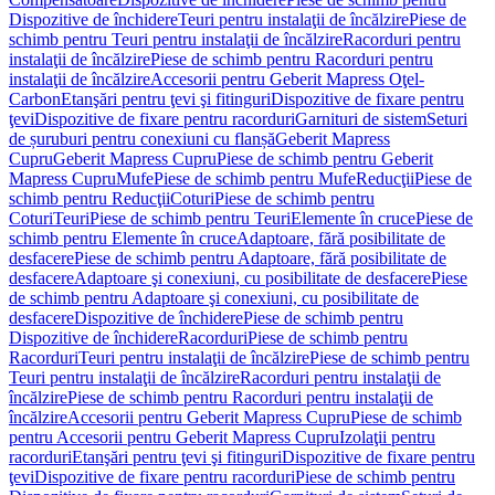
Dispozitive de închidere
Teuri pentru instalaţii de încălzire
Piese de
schimb pentru Teuri pentru instalaţii de încălzire
Racorduri pentru
instalaţii de încălzire
Piese de schimb pentru Racorduri pentru
instalaţii de încălzire
Accesorii pentru Geberit Mapress Oţel-
Carbon
Etanşări pentru ţevi şi fitinguri
Dispozitive de fixare pentru
ţevi
Dispozitive de fixare pentru racorduri
Garnituri de sistem
Seturi
de șuruburi pentru conexiuni cu flanșă
Geberit Mapress
Cupru
Geberit Mapress Cupru
Piese de schimb pentru Geberit
Mapress Cupru
Mufe
Piese de schimb pentru Mufe
Reducţii
Piese de
schimb pentru Reducţii
Coturi
Piese de schimb pentru
Coturi
Teuri
Piese de schimb pentru Teuri
Elemente în cruce
Piese de
schimb pentru Elemente în cruce
Adaptoare, fără posibilitate de
desfacere
Piese de schimb pentru Adaptoare, fără posibilitate de
desfacere
Adaptoare şi conexiuni, cu posibilitate de desfacere
Piese
de schimb pentru Adaptoare şi conexiuni, cu posibilitate de
desfacere
Dispozitive de închidere
Piese de schimb pentru
Dispozitive de închidere
Racorduri
Piese de schimb pentru
Racorduri
Teuri pentru instalaţii de încălzire
Piese de schimb pentru
Teuri pentru instalaţii de încălzire
Racorduri pentru instalaţii de
încălzire
Piese de schimb pentru Racorduri pentru instalaţii de
încălzire
Accesorii pentru Geberit Mapress Cupru
Piese de schimb
pentru Accesorii pentru Geberit Mapress Cupru
Izolaţii pentru
racorduri
Etanşări pentru ţevi şi fitinguri
Dispozitive de fixare pentru
ţevi
Dispozitive de fixare pentru racorduri
Piese de schimb pentru