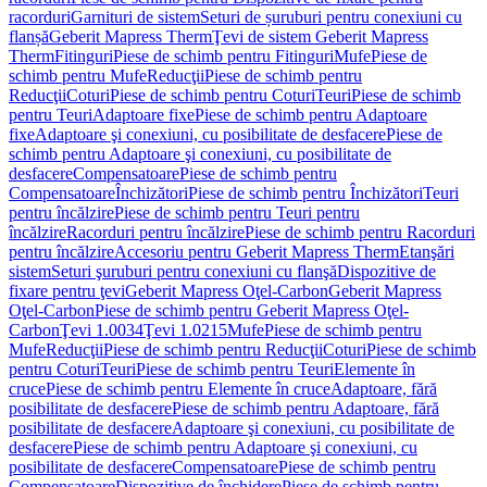
racorduri
Garnituri de sistem
Seturi de șuruburi pentru conexiuni cu
flanșă
Geberit Mapress Therm
Ţevi de sistem Geberit Mapress
Therm
Fitinguri
Piese de schimb pentru Fitinguri
Mufe
Piese de
schimb pentru Mufe
Reducţii
Piese de schimb pentru
Reducţii
Coturi
Piese de schimb pentru Coturi
Teuri
Piese de schimb
pentru Teuri
Adaptoare fixe
Piese de schimb pentru Adaptoare
fixe
Adaptoare şi conexiuni, cu posibilitate de desfacere
Piese de
schimb pentru Adaptoare şi conexiuni, cu posibilitate de
desfacere
Compensatoare
Piese de schimb pentru
Compensatoare
Închizători
Piese de schimb pentru Închizători
Teuri
pentru încălzire
Piese de schimb pentru Teuri pentru
încălzire
Racorduri pentru încălzire
Piese de schimb pentru Racorduri
pentru încălzire
Accesoriu pentru Geberit Mapress Therm
Etanşări
sistem
Seturi şuruburi pentru conexiuni cu flanşă
Dispozitive de
fixare pentru ţevi
Geberit Mapress Oţel-Carbon
Geberit Mapress
Oţel-Carbon
Piese de schimb pentru Geberit Mapress Oţel-
Carbon
Ţevi 1.0034
Ţevi 1.0215
Mufe
Piese de schimb pentru
Mufe
Reducţii
Piese de schimb pentru Reducţii
Coturi
Piese de schimb
pentru Coturi
Teuri
Piese de schimb pentru Teuri
Elemente în
cruce
Piese de schimb pentru Elemente în cruce
Adaptoare, fără
posibilitate de desfacere
Piese de schimb pentru Adaptoare, fără
posibilitate de desfacere
Adaptoare şi conexiuni, cu posibilitate de
desfacere
Piese de schimb pentru Adaptoare şi conexiuni, cu
posibilitate de desfacere
Compensatoare
Piese de schimb pentru
Compensatoare
Dispozitive de închidere
Piese de schimb pentru