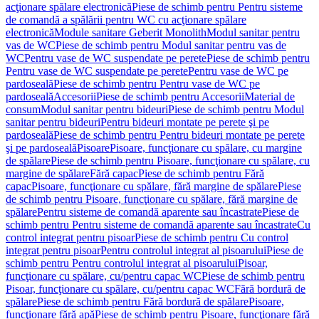
acţionare spălare electronică
Piese de schimb pentru Pentru sisteme
de comandă a spălării pentru WC cu acţionare spălare
electronică
Module sanitare Geberit Monolith
Modul sanitar pentru
vas de WC
Piese de schimb pentru Modul sanitar pentru vas de
WC
Pentru vase de WC suspendate pe perete
Piese de schimb pentru
Pentru vase de WC suspendate pe perete
Pentru vase de WC pe
pardoseală
Piese de schimb pentru Pentru vase de WC pe
pardoseală
Accesorii
Piese de schimb pentru Accesorii
Material de
consum
Modul sanitar pentru bideuri
Piese de schimb pentru Modul
sanitar pentru bideuri
Pentru bideuri montate pe perete şi pe
pardoseală
Piese de schimb pentru Pentru bideuri montate pe perete
şi pe pardoseală
Pisoare
Pisoare, funcţionare cu spălare, cu margine
de spălare
Piese de schimb pentru Pisoare, funcţionare cu spălare, cu
margine de spălare
Fără capac
Piese de schimb pentru Fără
capac
Pisoare, funcţionare cu spălare, fără margine de spălare
Piese
de schimb pentru Pisoare, funcţionare cu spălare, fără margine de
spălare
Pentru sisteme de comandă aparente sau încastrate
Piese de
schimb pentru Pentru sisteme de comandă aparente sau încastrate
Cu
control integrat pentru pisoar
Piese de schimb pentru Cu control
integrat pentru pisoar
Pentru controlul integrat al pisoarului
Piese de
schimb pentru Pentru controlul integrat al pisoarului
Pisoar,
funcţionare cu spălare, cu/pentru capac WC
Piese de schimb pentru
Pisoar, funcţionare cu spălare, cu/pentru capac WC
Fără bordură de
spălare
Piese de schimb pentru Fără bordură de spălare
Pisoare,
funcţionare fără apă
Piese de schimb pentru Pisoare, funcţionare fără