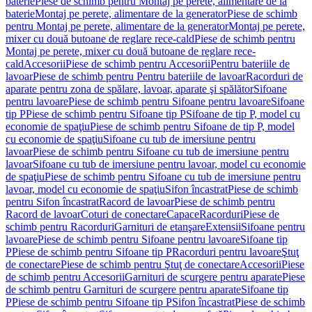
baterie
Piese de schimb pentru Montaj pe perete, alimentare de la
baterie
Montaj pe perete, alimentare de la generator
Piese de schimb
pentru Montaj pe perete, alimentare de la generator
Montaj pe perete,
mixer cu două butoane de reglare rece-cald
Piese de schimb pentru
Montaj pe perete, mixer cu două butoane de reglare rece-
cald
Accesorii
Piese de schimb pentru Accesorii
Pentru bateriile de
lavoar
Piese de schimb pentru Pentru bateriile de lavoar
Racorduri de
aparate pentru zona de spălare, lavoar, aparate şi spălător
Sifoane
pentru lavoare
Piese de schimb pentru Sifoane pentru lavoare
Sifoane
tip P
Piese de schimb pentru Sifoane tip P
Sifoane de tip P, model cu
economie de spaţiu
Piese de schimb pentru Sifoane de tip P, model
cu economie de spaţiu
Sifoane cu tub de imersiune pentru
lavoar
Piese de schimb pentru Sifoane cu tub de imersiune pentru
lavoar
Sifoane cu tub de imersiune pentru lavoar, model cu economie
de spaţiu
Piese de schimb pentru Sifoane cu tub de imersiune pentru
lavoar, model cu economie de spaţiu
Sifon încastrat
Piese de schimb
pentru Sifon încastrat
Racord de lavoar
Piese de schimb pentru
Racord de lavoar
Coturi de conectare
Capace
Racorduri
Piese de
schimb pentru Racorduri
Garnituri de etanşare
Extensii
Sifoane pentru
lavoare
Piese de schimb pentru Sifoane pentru lavoare
Sifoane tip
P
Piese de schimb pentru Sifoane tip P
Racorduri pentru lavoare
Ştuţ
de conectare
Piese de schimb pentru Ştuţ de conectare
Accesorii
Piese
de schimb pentru Accesorii
Garnituri de scurgere pentru aparate
Piese
de schimb pentru Garnituri de scurgere pentru aparate
Sifoane tip
P
Piese de schimb pentru Sifoane tip P
Sifon încastrat
Piese de schimb