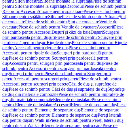
pentru Sifon încastrat
Sifoane montate la suprafaţă
Piese de schimb
pentru Sifoane montate la suprafaţă
Racorduri
Piese de schimb pentru
Racorduri
Accesorii
Sifoane pentru spălătoare
Piese de schimb pentru
Sifoane pentru spălătoare
Sifoane
Piese de schimb pentru Sifoane
Ştuţ
de conectare
Piese de schimb pentru Ştuţ de conectare
Ventile de
evacuare
Piese de schimb pentru Ventile de evacuare
Accesorii
Piese
de schimb pentru Accesorii
Duşuri şi căzi de baie
Duşuri
Scurgere
prin pardoseală pentru duşuri
Piese de schimb pentru Scurgere prin
pardoseală pentru duşuri
Rigole de duş
Piese de schimb pentru Rigole
de duş
Accesorii pentru rigole de duş
Piese de schimb pentru
Accesorii pentru rigole de duş
Scurgeri prin pardoseală pentru
duş
Piese de schimb pentru Scurgeri prin pardoseală pentru
duş
Accesorii pentru scurgeri prin pardoseală pentru duş
Piese de
schimb pentru Accesorii pentru scurgeri prin pardoseală pentru
duş
Scurgeri prin perete
Piese de schimb pentru Scurgeri prin
perete
Accesorii pentru scurgeri prin perete
Piese de schimb pentru
Accesorii pentru scurgeri prin perete
Căzi de duş şi suprafeţe de
duş
Piese de schimb pentru Căzi de duş şi suprafeţe de duş
Suprafeţe
de duş din materiale compozite
Piese de schimb pentru Suprafeţe de
duş din materiale compozite
Elemente de instalare
Piese de schimb
pentru Elemente de instalare
Accesorii
Elemente de separare duş
Piese
de schimb pentru Elemente de separare duş
Elemente de separare
duş
Piese de schimb pentru Elemente de separare duş
Pereţi laterali
duş pentru duşuri Walk-in
Piese de schimb pentru Pereţi laterali duş
pentru duşuri Walk-in
Elemente de separare pentru cadă
Piese de