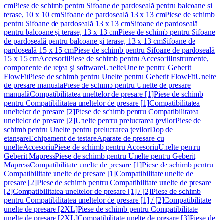
cm
Piese de schimb pentru Sifoane de pardoseală pentru balcoane și
terase, 10 x 10 cm
Sifoane de pardoseală 13 x 13 cm
Piese de schimb
pentru Sifoane de pardoseală 13 x 13 cm
Sifoane de pardoseală
pentru balcoane şi terase, 13 x 13 cm
Piese de schimb pentru Sifoane
de pardoseală pentru balcoane şi terase, 13 x 13 cm
Sifoane de
pardoseală 15 x 15 cm
Piese de schimb pentru Sifoane de pardoseală
15 x 15 cm
Accesorii
Piese de schimb pentru Accesorii
Instrumente,
componente de reţea şi software
Unelte
Unelte pentru Geberit
FlowFit
Piese de schimb pentru Unelte pentru Geberit FlowFit
Unelte
de presare manuală
Piese de schimb pentru Unelte de presare
manuală
Compatibilitatea uneltelor de presare [1]
Piese de schimb
pentru Compatibilitatea uneltelor de presare [1]
Compatibilitatea
uneltelor de presare [2]
Piese de schimb pentru Compatibilitatea
uneltelor de presare [2]
Unelte pentru prelucrarea ţevilor
Piese de
schimb pentru Unelte pentru prelucrarea ţevilor
Dop de
etanşare
Echipament de testare
Aparate de presare cu
unelte
Accesoriu
Piese de schimb pentru Accesoriu
Unelte pentru
Geberit Mapress
Piese de schimb pentru Unelte pentru Geberit
Mapress
Compatibilitate unelte de presare [1]
Piese de schimb pentru
Compatibilitate unelte de presare [1]
Compatibilitate unelte de
presare [2]
Piese de schimb pentru Compatibilitate unelte de presare
[2]
Compatibilitatea uneltelor de presare [1] / [2]
Piese de schimb
pentru Compatibilitatea uneltelor de presare [1] / [2]
Compatibilitate
unelte de presare [2XL]
Piese de schimb pentru Compatibilitate
unelte de presare [2XL]
Compatibilitate unelte de presare [3]
Piese de