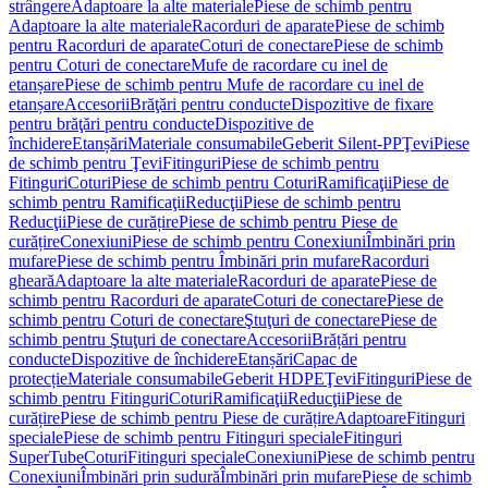
strângere
Adaptoare la alte materiale
Piese de schimb pentru
Adaptoare la alte materiale
Racorduri de aparate
Piese de schimb
pentru Racorduri de aparate
Coturi de conectare
Piese de schimb
pentru Coturi de conectare
Mufe de racordare cu inel de
etanșare
Piese de schimb pentru Mufe de racordare cu inel de
etanșare
Accesorii
Brăţări pentru conducte
Dispozitive de fixare
pentru brăţări pentru conducte
Dispozitive de
închidere
Etanșări
Materiale consumabile
Geberit Silent-PP
Ţevi
Piese
de schimb pentru Ţevi
Fitinguri
Piese de schimb pentru
Fitinguri
Coturi
Piese de schimb pentru Coturi
Ramificaţii
Piese de
schimb pentru Ramificaţii
Reducţii
Piese de schimb pentru
Reducţii
Piese de curățire
Piese de schimb pentru Piese de
curățire
Conexiuni
Piese de schimb pentru Conexiuni
Îmbinări prin
mufare
Piese de schimb pentru Îmbinări prin mufare
Racorduri
gheară
Adaptoare la alte materiale
Racorduri de aparate
Piese de
schimb pentru Racorduri de aparate
Coturi de conectare
Piese de
schimb pentru Coturi de conectare
Ştuţuri de conectare
Piese de
schimb pentru Ştuţuri de conectare
Accesorii
Brățări pentru
conducte
Dispozitive de închidere
Etanșări
Capac de
protecție
Materiale consumabile
Geberit HDPE
Ţevi
Fitinguri
Piese de
schimb pentru Fitinguri
Coturi
Ramificaţii
Reducţii
Piese de
curățire
Piese de schimb pentru Piese de curățire
Adaptoare
Fitinguri
speciale
Piese de schimb pentru Fitinguri speciale
Fitinguri
SuperTube
Coturi
Fitinguri speciale
Conexiuni
Piese de schimb pentru
Conexiuni
Îmbinări prin sudură
Îmbinări prin mufare
Piese de schimb