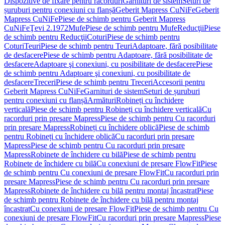
Dispozitive de fixare pentru racorduri
Garnituri de sistem
Seturi de
șuruburi pentru conexiuni cu flanșă
Geberit Mapress CuNiFe
Geberit
Mapress CuNiFe
Piese de schimb pentru Geberit Mapress
CuNiFe
Ţevi 2.1972
Mufe
Piese de schimb pentru Mufe
Reducţii
Piese
de schimb pentru Reducţii
Coturi
Piese de schimb pentru
Coturi
Teuri
Piese de schimb pentru Teuri
Adaptoare, fără posibilitate
de desfacere
Piese de schimb pentru Adaptoare, fără posibilitate de
desfacere
Adaptoare şi conexiuni, cu posibilitate de desfacere
Piese
de schimb pentru Adaptoare şi conexiuni, cu posibilitate de
desfacere
Treceri
Piese de schimb pentru Treceri
Accesorii pentru
Geberit Mapress CuNiFe
Garnituri de sistem
Seturi de șuruburi
pentru conexiuni cu flanșă
Armături
Robineți cu închidere
verticală
Piese de schimb pentru Robineți cu închidere verticală
Cu
racorduri prin presare Mapress
Piese de schimb pentru Cu racorduri
prin presare Mapress
Robineți cu închidere oblică
Piese de schimb
pentru Robineți cu închidere oblică
Cu racorduri prin presare
Mapress
Piese de schimb pentru Cu racorduri prin presare
Mapress
Robinete de închidere cu bilă
Piese de schimb pentru
Robinete de închidere cu bilă
Cu conexiuni de presare FlowFit
Piese
de schimb pentru Cu conexiuni de presare FlowFit
Cu racorduri prin
presare Mapress
Piese de schimb pentru Cu racorduri prin presare
Mapress
Robinete de închidere cu bilă pentru montaj încastrat
Piese
de schimb pentru Robinete de închidere cu bilă pentru montaj
încastrat
Cu conexiuni de presare FlowFit
Piese de schimb pentru Cu
conexiuni de presare FlowFit
Cu racorduri prin presare Mapress
Piese