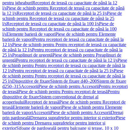
pentru jgheaburi
Receptori de terasă cu capacitate de până la 12
l/s
Piese de schimb pentru Receptori de terasă cu capacitate de până
la 12 l/s
Receptori de terasă cu capacitate de până la 25 l/s
Piese de
schimb pentru Receptori de terasă cu capacitate de până la 25
l/s
Receptori de terasă cu capacitate de până la 100 l/s
Piese de
schimb pentru Receptori de terasă cu capacitate de până la 100
l/s
Elemente barieră de vapori
Piese de schimb pentru Elemente
barieră de vapori
Pentru receptori de terasă cu capacitate de până la
12 l/s
Piese de schimb pentru Pentru receptori de terasă cu capacitate
de până la 12 l/s
Pentru receptori de terasă cu capacitate de până la
25 l/s
Preaplinuri de urgenţă
Piese de schimb pentru Preaplinuri de
urgenţă
Pentru receptori de terasă cu capacitate de până la 12 l/s
Piese
de schimb pentru Pentru receptori de terasă cu capacitate de până la
12 l/s
Pentru receptori de terasă cu capacitate de până la 25 l/s
Piese
de schimb pentru Pentru receptori de terasă cu capacitate de până la
25 l/s
Dispozitive de fixare
Sistem de fixare d40–200
Sistem de fixare
d250–315
Accesorii
Piese de schimb pentru Accesorii
Pentru receptori
de terasă
Piese de schimb pentru Pentru receptori de terasă
Pentru
dispozitive de fixare
Sistem convenţional de drenaj al
acoperişului
Receptori de terasă
Piese de schimb pentru Receptori de
terasă
Elemente barieră de vapori
Piese de schimb pentru Elemente
barieră de vapori
Accesorii
Piese de schimb pentru Accesorii
Drenaj
prin pardoseală
Drenarea suprafeţelor pentru interior şi exterior
Piese
de schimb pentru Drenarea suprafeţelor pentru interior şi
exterior
Sifoane de pardoseală pentru balcoane și terase, 10 x 10