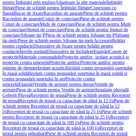
pentru Îmbinări prin mufare
Adaptoare la alte materiale
Îmbinări
filetate
Piese de schimb pentru Îmbinări filetate
Conexiuni cu
flanşă
Bucşe de fixare
Racorduri de aparate
Piese de schimb pentru
Racorduri de aparate
Coturi de conectare
Piese de schimb pentru
Coturi de conectare
Mufe de conectare
Piese de schimb pentru Mufe
de conectare
Ştuţuri de conectare
Piese de schimb pentru Ştuţuri de
conectare
Sifoane tip P
Piese de schimb pentru Sifoane tip P
Sifoane
tip melc
Piese de schimb pentru Sifoane tip melc
Accesorii
Brăţări
pentru conducte
Dispozitive de fixare pentru brăţări pentru
conducte
Înveliş portant
Dispozitive de închidere
Etanșări
Casete de
protecţie
Materiale consumabile
Protecţie antifoc, izolare acustică şi
protecţie contra umezelii
Protecţie antifoc
Protecţie antifoc pentru
sisteme de drenare
Izolare acustică
Izolaţii contra propagării sunetului
în masă solidă
Izolaţii contra propagării sunetului în masă solidă şi
contra propagării sunetului în aer
Protecţie contra
umezelii
Etanşări
Ventile de aerisire pentru drenaj
Ventile de
aerisire
Piese de schimb pentru Ventile de aerisire
Instalaţie pluvială
Geberit Pluvia
Receptori de terasă
Piese de schimb pentru Receptori
de terasă
Receptori de terasă cu capacitate de până la 12 l/s
Piese de
schimb pentru Receptori de terasă cu capacitate de până la 12
l/s
Receptori de terasă cu capacitate de până la 25 l/s
Piese de schimb
pentru Receptori de terasă cu capacitate de până la 25 l/s
Receptori
de terasă cu capacitate de până la 100 l/s
Piese de schimb pentru
Receptori de terasă cu capacitate de până la 100 l/s
Receptori de
terasă pentru jgheaburi
Piese de schimb pentru Receptori de terasă