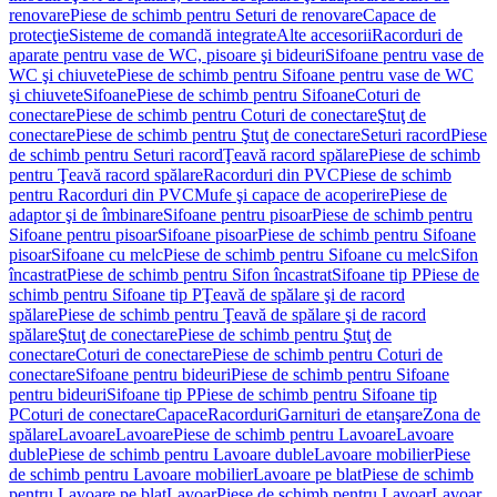
renovare
Piese de schimb pentru Seturi de renovare
Capace de
protecţie
Sisteme de comandă integrate
Alte accesorii
Racorduri de
aparate pentru vase de WC, pisoare şi bideuri
Sifoane pentru vase de
WC şi chiuvete
Piese de schimb pentru Sifoane pentru vase de WC
şi chiuvete
Sifoane
Piese de schimb pentru Sifoane
Coturi de
conectare
Piese de schimb pentru Coturi de conectare
Ştuţ de
conectare
Piese de schimb pentru Ştuţ de conectare
Seturi racord
Piese
de schimb pentru Seturi racord
Ţeavă racord spălare
Piese de schimb
pentru Ţeavă racord spălare
Racorduri din PVC
Piese de schimb
pentru Racorduri din PVC
Mufe şi capace de acoperire
Piese de
adaptor şi de îmbinare
Sifoane pentru pisoar
Piese de schimb pentru
Sifoane pentru pisoar
Sifoane pisoar
Piese de schimb pentru Sifoane
pisoar
Sifoane cu melc
Piese de schimb pentru Sifoane cu melc
Sifon
încastrat
Piese de schimb pentru Sifon încastrat
Sifoane tip P
Piese de
schimb pentru Sifoane tip P
Ţeavă de spălare şi de racord
spălare
Piese de schimb pentru Ţeavă de spălare şi de racord
spălare
Ştuţ de conectare
Piese de schimb pentru Ştuţ de
conectare
Coturi de conectare
Piese de schimb pentru Coturi de
conectare
Sifoane pentru bideuri
Piese de schimb pentru Sifoane
pentru bideuri
Sifoane tip P
Piese de schimb pentru Sifoane tip
P
Coturi de conectare
Capace
Racorduri
Garnituri de etanşare
Zona de
spălare
Lavoare
Lavoare
Piese de schimb pentru Lavoare
Lavoare
duble
Piese de schimb pentru Lavoare duble
Lavoare mobilier
Piese
de schimb pentru Lavoare mobilier
Lavoare pe blat
Piese de schimb
pentru Lavoare pe blat
Lavoar
Piese de schimb pentru Lavoar
Lavoar