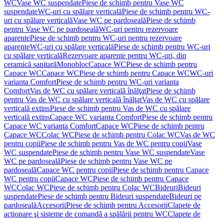
WC
Vase WC suspendate
Piese de schimb pentru Vase WC
suspendate
WC-uri cu spălare verticală
Piese de schimb pentru WC-
uri cu spălare verticală
Vase WC pe pardoseală
Piese de schimb
pentru Vase WC pe pardoseală
WC-uri pentru rezervoare
aparente
Piese de schimb pentru WC-uri pentru rezervoare
aparente
WC-uri cu spălare verticală
Piese de schimb pentru WC-uri
cu spălare verticală
Rezervoare aparente pentru WC-uri, din
ceramică sanitară
Monobloc
Capace WC
Piese de schimb pentru
Capace WC
Capace WC
Piese de schimb pentru Capace WC
WC-uri
varianta Comfort
Piese de schimb pentru WC-uri varianta
Comfort
Vas de WC cu spălare verticală înălţat
Piese de schimb
pentru Vas de WC cu spălare verticală înălţat
Vas de WC cu spălare
verticală extins
Piese de schimb pentru Vas de WC cu spălare
verticală extins
Capace WC varianta Comfort
Piese de schimb pentru
Capace WC varianta Comfort
Capace WC
Piese de schimb pentru
Capace WC
Colac WC
Piese de schimb pentru Colac WC
Vas de WC
pentru copii
Piese de schimb pentru Vas de WC pentru copii
Vase
WC suspendate
Piese de schimb pentru Vase WC suspendate
Vase
WC pe pardoseală
Piese de schimb pentru Vase WC pe
pardoseală
Capace WC pentru copii
Piese de schimb pentru Capace
WC pentru copii
Capace WC
Piese de schimb pentru Capace
WC
Colac WC
Piese de schimb pentru Colac WC
Bideuri
Bideuri
suspendate
Piese de schimb pentru Bideuri suspendate
Bideuri pe
pardoseală
Accesorii
Piese de schimb pentru Accesorii
Clapete de
acţionare şi sisteme de comandă a spălării pentru WC
Clapete de