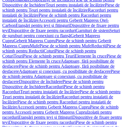
Dispozitive de închidere
Teuri pentru instalaţii de încălzire
Piese de
schimb pentru Teuri pentru instalaţii de încălzire
Racorduri pentru
instalaţii de încălzire
Piese de schimb pentru Racorduri pentru
instalaţii de încălzire
Accesorii pentru Geberit Mapress Oţel-
Carbon
Etanşări pentru ţevi şi fitinguri
Dispozitive de fixare pentru
ţevi
Dispozitive de fixare pentru racorduri
Garnituri de sistem
Seturi
de șuruburi pentru conexiuni cu flanșă
Geberit Mapress
Cupru
Geberit Mapress Cupru
Piese de schimb pentru Geberit
Mapress Cupru
Mufe
Piese de schimb pentru Mufe
Reducţii
Piese de
schimb pentru Reducţii
Coturi
Piese de schimb pentru
Coturi
Teuri
Piese de schimb pentru Teuri
Elemente în cruce
Piese de
schimb pentru Elemente în cruce
Adaptoare, fără posibilitate de
desfacere
Piese de schimb pentru Adaptoare, fără posibilitate de
desfacere
Adaptoare şi conexiuni, cu posibilitate de desfacere
Piese
de schimb pentru Adaptoare şi conexiuni, cu posibilitate de
desfacere
Dispozitive de închidere
Piese de schimb pentru
Dispozitive de închidere
Racorduri
Piese de schimb pentru
Racorduri
Teuri pentru instalaţii de încălzire
Piese de schimb pentru
Teuri pentru instalaţii de încălzire
Racorduri pentru instalaţii de
încălzire
Piese de schimb pentru Racorduri pentru instalaţii de
încălzire
Accesorii pentru Geberit Mapress Cupru
Piese de schimb
pentru Accesorii pentru Geberit Mapress Cupru
Izolaţii pentru
racorduri
Etanşări pentru ţevi şi fitinguri
Dispozitive de fixare pentru
ţevi
Dispozitive de fixare pentru racorduri
Piese de schimb pentru