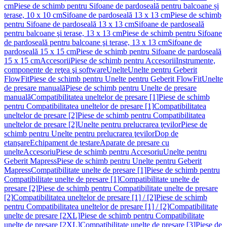
cm
Piese de schimb pentru Sifoane de pardoseală pentru balcoane și
terase, 10 x 10 cm
Sifoane de pardoseală 13 x 13 cm
Piese de schimb
pentru Sifoane de pardoseală 13 x 13 cm
Sifoane de pardoseală
pentru balcoane şi terase, 13 x 13 cm
Piese de schimb pentru Sifoane
de pardoseală pentru balcoane şi terase, 13 x 13 cm
Sifoane de
pardoseală 15 x 15 cm
Piese de schimb pentru Sifoane de pardoseală
15 x 15 cm
Accesorii
Piese de schimb pentru Accesorii
Instrumente,
componente de reţea şi software
Unelte
Unelte pentru Geberit
FlowFit
Piese de schimb pentru Unelte pentru Geberit FlowFit
Unelte
de presare manuală
Piese de schimb pentru Unelte de presare
manuală
Compatibilitatea uneltelor de presare [1]
Piese de schimb
pentru Compatibilitatea uneltelor de presare [1]
Compatibilitatea
uneltelor de presare [2]
Piese de schimb pentru Compatibilitatea
uneltelor de presare [2]
Unelte pentru prelucrarea ţevilor
Piese de
schimb pentru Unelte pentru prelucrarea ţevilor
Dop de
etanşare
Echipament de testare
Aparate de presare cu
unelte
Accesoriu
Piese de schimb pentru Accesoriu
Unelte pentru
Geberit Mapress
Piese de schimb pentru Unelte pentru Geberit
Mapress
Compatibilitate unelte de presare [1]
Piese de schimb pentru
Compatibilitate unelte de presare [1]
Compatibilitate unelte de
presare [2]
Piese de schimb pentru Compatibilitate unelte de presare
[2]
Compatibilitatea uneltelor de presare [1] / [2]
Piese de schimb
pentru Compatibilitatea uneltelor de presare [1] / [2]
Compatibilitate
unelte de presare [2XL]
Piese de schimb pentru Compatibilitate
unelte de presare [2XL]
Compatibilitate unelte de presare [3]
Piese de