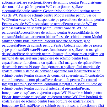
acţionare spălare electronică
Piese de schimb pentru Pentru sisteme
de comandă a spălării pentru WC cu acţionare spălare
electronică
Module sanitare Geberit Monolith
Modul sanitar pentru
vas de WC
Piese de schimb pentru Modul sanitar pentru vas de
WC
Pentru vase de WC suspendate pe perete
Piese de schimb pentru
Pentru vase de WC suspendate pe perete
Pentru vase de WC pe
pardoseală
Piese de schimb pentru Pentru vase de WC pe
pardoseală
Accesorii
Piese de schimb pentru Accesorii
Material de
consum
Modul sanitar pentru bideuri
Piese de schimb pentru Modul
sanitar pentru bideuri
Pentru bideuri montate pe perete şi pe
pardoseală
Piese de schimb pentru Pentru bideuri montate pe perete
şi pe pardoseală
Pisoare
Pisoare, funcţionare cu spălare, cu margine
de spălare
Piese de schimb pentru Pisoare, funcţionare cu spălare, cu
margine de spălare
Fără capac
Piese de schimb pentru Fără
capac
Pisoare, funcţionare cu spălare, fără margine de spălare
Piese
de schimb pentru Pisoare, funcţionare cu spălare, fără margine de
spălare
Pentru sisteme de comandă aparente sau încastrate
Piese de
schimb pentru Pentru sisteme de comandă aparente sau încastrate
Cu
control integrat pentru pisoar
Piese de schimb pentru Cu control
integrat pentru pisoar
Pentru controlul integrat al pisoarului
Piese de
schimb pentru Pentru controlul integrat al pisoarului
Pisoar,
funcţionare cu spălare, cu/pentru capac WC
Piese de schimb pentru
Pisoar, funcţionare cu spălare, cu/pentru capac WC
Fără bordură de
spălare
Piese de schimb pentru Fără bordură de spălare
Pisoare,
funcţionare fără apă
Piese de schimb pentru Pisoare, funcţionare fără