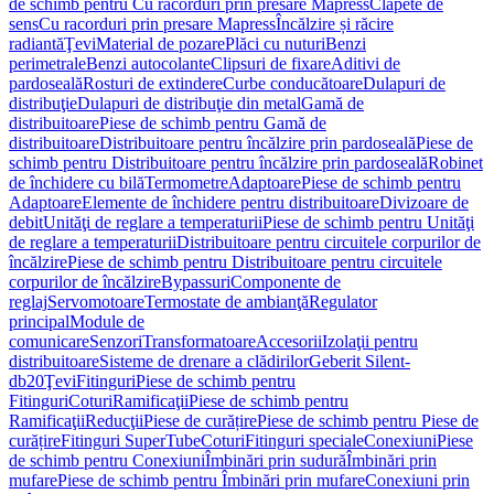
de schimb pentru Cu racorduri prin presare Mapress
Clapete de
sens
Cu racorduri prin presare Mapress
Încălzire și răcire
radiantă
Ţevi
Material de pozare
Plăci cu nuturi
Benzi
perimetrale
Benzi autocolante
Clipsuri de fixare
Aditivi de
pardoseală
Rosturi de extindere
Curbe conducătoare
Dulapuri de
distribuţie
Dulapuri de distribuţie din metal
Gamă de
distribuitoare
Piese de schimb pentru Gamă de
distribuitoare
Distribuitoare pentru încălzire prin pardoseală
Piese de
schimb pentru Distribuitoare pentru încălzire prin pardoseală
Robinet
de închidere cu bilă
Termometre
Adaptoare
Piese de schimb pentru
Adaptoare
Elemente de închidere pentru distribuitoare
Divizoare de
debit
Unităţi de reglare a temperaturii
Piese de schimb pentru Unităţi
de reglare a temperaturii
Distribuitoare pentru circuitele corpurilor de
încălzire
Piese de schimb pentru Distribuitoare pentru circuitele
corpurilor de încălzire
Bypassuri
Componente de
reglaj
Servomotoare
Termostate de ambianţă
Regulator
principal
Module de
comunicare
Senzori
Transformatoare
Accesorii
Izolaţii pentru
distribuitoare
Sisteme de drenare a clădirilor
Geberit Silent-
db20
Ţevi
Fitinguri
Piese de schimb pentru
Fitinguri
Coturi
Ramificaţii
Piese de schimb pentru
Ramificaţii
Reducţii
Piese de curățire
Piese de schimb pentru Piese de
curățire
Fitinguri SuperTube
Coturi
Fitinguri speciale
Conexiuni
Piese
de schimb pentru Conexiuni
Îmbinări prin sudură
Îmbinări prin
mufare
Piese de schimb pentru Îmbinări prin mufare
Conexiuni prin