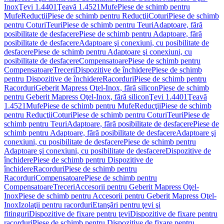
Inox
Ţevi 1.4401
Ţeavă 1.4521
Mufe
Piese de schimb pentru
Mufe
Reducţii
Piese de schimb pentru Reducţii
Coturi
Piese de schimb
pentru Coturi
Teuri
Piese de schimb pentru Teuri
Adaptoare, fără
posibilitate de desfacere
Piese de schimb pentru Adaptoare, fără
posibilitate de desfacere
Adaptoare şi conexiuni, cu posibilitate de
desfacere
Piese de schimb pentru Adaptoare şi conexiuni, cu
posibilitate de desfacere
Compensatoare
Piese de schimb pentru
Compensatoare
Treceri
Dispozitive de închidere
Piese de schimb
pentru Dispozitive de închidere
Racorduri
Piese de schimb pentru
Racorduri
Geberit Mapress Oţel-Inox, fără silicon
Piese de schimb
pentru Geberit Mapress Oţel-Inox, fără silicon
Ţevi 1.4401
Ţeavă
1.4521
Mufe
Piese de schimb pentru Mufe
Reducţii
Piese de schimb
pentru Reducţii
Coturi
Piese de schimb pentru Coturi
Teuri
Piese de
schimb pentru Teuri
Adaptoare, fără posibilitate de desfacere
Piese de
schimb pentru Adaptoare, fără posibilitate de desfacere
Adaptoare şi
conexiuni, cu posibilitate de desfacere
Piese de schimb pentru
Adaptoare şi conexiuni, cu posibilitate de desfacere
Dispozitive de
închidere
Piese de schimb pentru Dispozitive de
închidere
Racorduri
Piese de schimb pentru
Racorduri
Compensatoare
Piese de schimb pentru
Compensatoare
Treceri
Accesorii pentru Geberit Mapress Oţel-
Inox
Piese de schimb pentru Accesorii pentru Geberit Mapress Oţel-
Inox
Izolaţii pentru racorduri
Etanşări pentru ţevi şi
fitinguri
Dispozitive de fixare pentru ţevi
Dispozitive de fixare pentru
racorduri
Piese de schimb pentru Dispozitive de fixare pentru