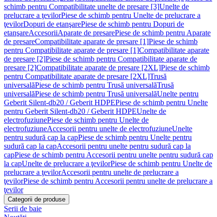
schimb pentru Compatibilitate unelte de presare [3]
Unelte de
prelucrare a ţevilor
Piese de schimb pentru Unelte de prelucrare a
ţevilor
Dopuri de etanşare
Piese de schimb pentru Dopuri de
etanşare
Accesorii
Aparate de presare
Piese de schimb pentru Aparate
de presare
Compatibilitate aparate de presare [1]
Piese de schimb
pentru Compatibilitate aparate de presare [1]
Compatibilitate aparate
de presare [2]
Piese de schimb pentru Compatibilitate aparate de
presare [2]
Compatibilitate aparate de presare [2XL]
Piese de schimb
pentru Compatibilitate aparate de presare [2XL]
Trusă
universală
Piese de schimb pentru Trusă universală
Trusă
universală
Piese de schimb pentru Trusă universală
Unelte pentru
Geberit Silent-db20 / Geberit HDPE
Piese de schimb pentru Unelte
pentru Geberit Silent-db20 / Geberit HDPE
Unelte de
electrofuziune
Piese de schimb pentru Unelte de
electrofuziune
Accesorii pentru unelte de electrofuziune
Unelte
pentru sudură cap la cap
Piese de schimb pentru Unelte pentru
sudură cap la cap
Accesorii pentru unelte pentru sudură cap la
cap
Piese de schimb pentru Accesorii pentru unelte pentru sudură cap
la cap
Unelte de prelucrare a ţevilor
Piese de schimb pentru Unelte de
prelucrare a ţevilor
Accesorii pentru unelte de prelucrare a
ţevilor
Piese de schimb pentru Accesorii pentru unelte de prelucrare a
ţevilor
Categorii de produse
Serii de baie