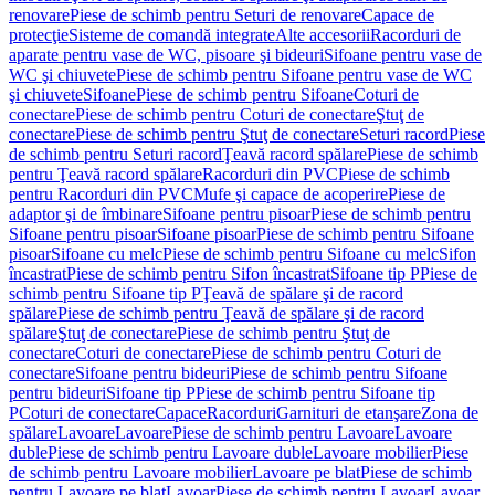
renovare
Piese de schimb pentru Seturi de renovare
Capace de
protecţie
Sisteme de comandă integrate
Alte accesorii
Racorduri de
aparate pentru vase de WC, pisoare şi bideuri
Sifoane pentru vase de
WC şi chiuvete
Piese de schimb pentru Sifoane pentru vase de WC
şi chiuvete
Sifoane
Piese de schimb pentru Sifoane
Coturi de
conectare
Piese de schimb pentru Coturi de conectare
Ştuţ de
conectare
Piese de schimb pentru Ştuţ de conectare
Seturi racord
Piese
de schimb pentru Seturi racord
Ţeavă racord spălare
Piese de schimb
pentru Ţeavă racord spălare
Racorduri din PVC
Piese de schimb
pentru Racorduri din PVC
Mufe şi capace de acoperire
Piese de
adaptor şi de îmbinare
Sifoane pentru pisoar
Piese de schimb pentru
Sifoane pentru pisoar
Sifoane pisoar
Piese de schimb pentru Sifoane
pisoar
Sifoane cu melc
Piese de schimb pentru Sifoane cu melc
Sifon
încastrat
Piese de schimb pentru Sifon încastrat
Sifoane tip P
Piese de
schimb pentru Sifoane tip P
Ţeavă de spălare şi de racord
spălare
Piese de schimb pentru Ţeavă de spălare şi de racord
spălare
Ştuţ de conectare
Piese de schimb pentru Ştuţ de
conectare
Coturi de conectare
Piese de schimb pentru Coturi de
conectare
Sifoane pentru bideuri
Piese de schimb pentru Sifoane
pentru bideuri
Sifoane tip P
Piese de schimb pentru Sifoane tip
P
Coturi de conectare
Capace
Racorduri
Garnituri de etanşare
Zona de
spălare
Lavoare
Lavoare
Piese de schimb pentru Lavoare
Lavoare
duble
Piese de schimb pentru Lavoare duble
Lavoare mobilier
Piese
de schimb pentru Lavoare mobilier
Lavoare pe blat
Piese de schimb
pentru Lavoare pe blat
Lavoar
Piese de schimb pentru Lavoar
Lavoar