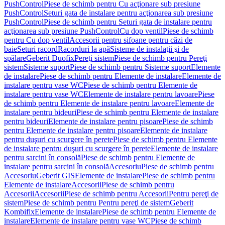
PushControl
Piese de schimb pentru Cu acţionare sub presiune
PushControl
Seturi gata de instalare pentru acţionarea sub presiune
PushControl
Piese de schimb pentru Seturi gata de instalare pentru
acţionarea sub presiune PushControl
Cu dop ventil
Piese de schimb
pentru Cu dop ventil
Accesorii pentru sifoane pentru căzi de
baie
Seturi racord
Racorduri la apă
Sisteme de instalaţii şi de
spălare
Geberit Duofix
Pereţi sistem
Piese de schimb pentru Pereţi
sistem
Sisteme suport
Piese de schimb pentru Sisteme suport
Elemente
de instalare
Piese de schimb pentru Elemente de instalare
Elemente de
instalare pentru vase WC
Piese de schimb pentru Elemente de
instalare pentru vase WC
Elemente de instalare pentru lavoare
Piese
de schimb pentru Elemente de instalare pentru lavoare
Elemente de
instalare pentru bideuri
Piese de schimb pentru Elemente de instalare
pentru bideuri
Elemente de instalare pentru pisoare
Piese de schimb
pentru Elemente de instalare pentru pisoare
Elemente de instalare
pentru duşuri cu scurgere în perete
Piese de schimb pentru Elemente
de instalare pentru duşuri cu scurgere în perete
Elemente de instalare
pentru sarcini în consolă
Piese de schimb pentru Elemente de
instalare pentru sarcini în consolă
Accesoriu
Piese de schimb pentru
Accesoriu
Geberit GIS
Elemente de instalare
Piese de schimb pentru
Elemente de instalare
Accesorii
Piese de schimb pentru
Accesorii
Accesorii
Piese de schimb pentru Accesorii
Pentru pereţi de
sistem
Piese de schimb pentru Pentru pereţi de sistem
Geberit
Kombifix
Elemente de instalare
Piese de schimb pentru Elemente de
instalare
Elemente de instalare pentru vase WC
Piese de schimb