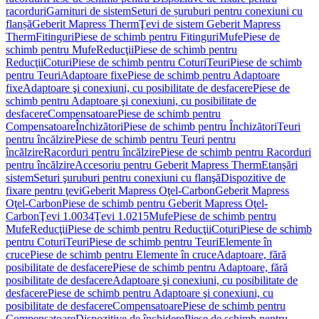
racorduri
Garnituri de sistem
Seturi de șuruburi pentru conexiuni cu
flanșă
Geberit Mapress Therm
Ţevi de sistem Geberit Mapress
Therm
Fitinguri
Piese de schimb pentru Fitinguri
Mufe
Piese de
schimb pentru Mufe
Reducţii
Piese de schimb pentru
Reducţii
Coturi
Piese de schimb pentru Coturi
Teuri
Piese de schimb
pentru Teuri
Adaptoare fixe
Piese de schimb pentru Adaptoare
fixe
Adaptoare şi conexiuni, cu posibilitate de desfacere
Piese de
schimb pentru Adaptoare şi conexiuni, cu posibilitate de
desfacere
Compensatoare
Piese de schimb pentru
Compensatoare
Închizători
Piese de schimb pentru Închizători
Teuri
pentru încălzire
Piese de schimb pentru Teuri pentru
încălzire
Racorduri pentru încălzire
Piese de schimb pentru Racorduri
pentru încălzire
Accesoriu pentru Geberit Mapress Therm
Etanşări
sistem
Seturi şuruburi pentru conexiuni cu flanşă
Dispozitive de
fixare pentru ţevi
Geberit Mapress Oţel-Carbon
Geberit Mapress
Oţel-Carbon
Piese de schimb pentru Geberit Mapress Oţel-
Carbon
Ţevi 1.0034
Ţevi 1.0215
Mufe
Piese de schimb pentru
Mufe
Reducţii
Piese de schimb pentru Reducţii
Coturi
Piese de schimb
pentru Coturi
Teuri
Piese de schimb pentru Teuri
Elemente în
cruce
Piese de schimb pentru Elemente în cruce
Adaptoare, fără
posibilitate de desfacere
Piese de schimb pentru Adaptoare, fără
posibilitate de desfacere
Adaptoare şi conexiuni, cu posibilitate de
desfacere
Piese de schimb pentru Adaptoare şi conexiuni, cu
posibilitate de desfacere
Compensatoare
Piese de schimb pentru
Compensatoare
Dispozitive de închidere
Piese de schimb pentru