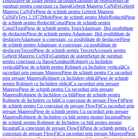
Dispozitive de fixare pentru racorduri
Garnituri de sistem
Seturi de
șuruburi pentru conexiuni cu flanșă
Geberit Mapress CuNiFe
Geberit
Mapress CuNiFe
Piese de schimb pentru Geberit Mapress
CuNiFe
Ţevi 2.1972
Mufe
Piese de schimb pentru Mufe
Reducţii
Piese
de schimb pentru Reducţii
Coturi
Piese de schimb pentru
Coturi
Teuri
Piese de schimb pentru Teuri
Adaptoare, fără posibilitate
de desfacere
Piese de schimb pentru Adaptoare, fără posibilitate de
desfacere
Adaptoare şi conexiuni, cu posibilitate de desfacere
Piese
de schimb pentru Adaptoare şi conexiuni, cu posibilitate de
desfacere
Treceri
Piese de schimb pentru Treceri
Accesorii pentru
Geberit Mapress CuNiFe
Garnituri de sistem
Seturi de șuruburi
pentru conexiuni cu flanșă
Armături
Robineți cu închidere
verticală
Piese de schimb pentru Robineți cu închidere verticală
Cu
racorduri prin presare Mapress
Piese de schimb pentru Cu racorduri
prin presare Mapress
Robineți cu închidere oblică
Piese de schimb
pentru Robineți cu închidere oblică
Cu racorduri prin presare
Mapress
Piese de schimb pentru Cu racorduri prin presare
Mapress
Robinete de închidere cu bilă
Piese de schimb pentru
Robinete de închidere cu bilă
Cu conexiuni de presare FlowFit
Piese
de schimb pentru Cu conexiuni de presare FlowFit
Cu racorduri prin
presare Mapress
Piese de schimb pentru Cu racorduri prin presare
Mapress
Robinete de închidere cu bilă pentru montaj încastrat
Piese
de schimb pentru Robinete de închidere cu bilă pentru montaj
încastrat
Cu conexiuni de presare FlowFit
Piese de schimb pentru Cu
conexiuni de presare FlowFit
Cu racorduri prin presare Mapress
Piese