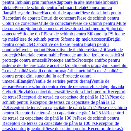
pentru Îmbinări prin mufare
Adaptoare la alte materiale
Îmbinări
filetate
Piese de schimb pentru Îmbinări filetate
Conexiuni cu
flanşă
Bucşe de fixare
Racorduri de aparate
Piese de schimb pentru
Racorduri de aparate
Coturi de conectare
Piese de schimb pentru
Coturi de conectare
Mufe de conectare
Piese de schimb pentru Mufe
de conectare
Ştuţuri de conectare
Piese de schimb pentru Ştuţuri de
conectare
Sifoane tip P
Piese de schimb pentru Sifoane tip P
Sifoane
tip melc
Piese de schimb pentru Sifoane tip melc
Accesorii
Brăţări
pentru conducte
Dispozitive de fixare pentru brăţări pentru
conducte
Înveliş portant
Dispozitive de închidere
Etanșări
Casete de
protecţie
Materiale consumabile
Protecţie antifoc, izolare acustică şi
protecţie contra umezelii
Protecţie antifoc
Protecţie antifoc pentru
sisteme de drenare
Izolare acustică
Izolaţii contra propagării sunetului
în masă solidă
Izolaţii contra propagării sunetului în masă solidă şi
contra propagării sunetului în aer
Protecţie contra
umezelii
Etanşări
Ventile de aerisire pentru drenaj
Ventile de
aerisire
Piese de schimb pentru Ventile de aerisire
Instalaţie pluvială
Geberit Pluvia
Receptori de terasă
Piese de schimb pentru Receptori
de terasă
Receptori de terasă cu capacitate de până la 12 l/s
Piese de
schimb pentru Receptori de terasă cu capacitate de până la 12
l/s
Receptori de terasă cu capacitate de până la 25 l/s
Piese de schimb
pentru Receptori de terasă cu capacitate de până la 25 l/s
Receptori
de terasă cu capacitate de până la 100 l/s
Piese de schimb pentru
Receptori de terasă cu capacitate de până la 100 l/s
Receptori de
terasă pentru jgheaburi
Piese de schimb pentru Receptori de terasă