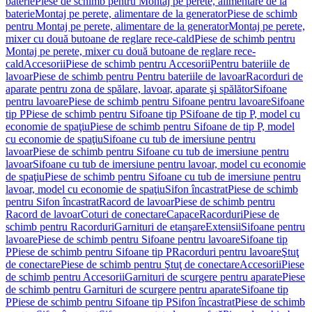
baterie
Piese de schimb pentru Montaj pe perete, alimentare de la
baterie
Montaj pe perete, alimentare de la generator
Piese de schimb
pentru Montaj pe perete, alimentare de la generator
Montaj pe perete,
mixer cu două butoane de reglare rece-cald
Piese de schimb pentru
Montaj pe perete, mixer cu două butoane de reglare rece-
cald
Accesorii
Piese de schimb pentru Accesorii
Pentru bateriile de
lavoar
Piese de schimb pentru Pentru bateriile de lavoar
Racorduri de
aparate pentru zona de spălare, lavoar, aparate şi spălător
Sifoane
pentru lavoare
Piese de schimb pentru Sifoane pentru lavoare
Sifoane
tip P
Piese de schimb pentru Sifoane tip P
Sifoane de tip P, model cu
economie de spaţiu
Piese de schimb pentru Sifoane de tip P, model
cu economie de spaţiu
Sifoane cu tub de imersiune pentru
lavoar
Piese de schimb pentru Sifoane cu tub de imersiune pentru
lavoar
Sifoane cu tub de imersiune pentru lavoar, model cu economie
de spaţiu
Piese de schimb pentru Sifoane cu tub de imersiune pentru
lavoar, model cu economie de spaţiu
Sifon încastrat
Piese de schimb
pentru Sifon încastrat
Racord de lavoar
Piese de schimb pentru
Racord de lavoar
Coturi de conectare
Capace
Racorduri
Piese de
schimb pentru Racorduri
Garnituri de etanşare
Extensii
Sifoane pentru
lavoare
Piese de schimb pentru Sifoane pentru lavoare
Sifoane tip
P
Piese de schimb pentru Sifoane tip P
Racorduri pentru lavoare
Ştuţ
de conectare
Piese de schimb pentru Ştuţ de conectare
Accesorii
Piese
de schimb pentru Accesorii
Garnituri de scurgere pentru aparate
Piese
de schimb pentru Garnituri de scurgere pentru aparate
Sifoane tip
P
Piese de schimb pentru Sifoane tip P
Sifon încastrat
Piese de schimb