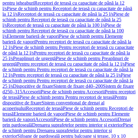
pentru jgheaburi
Receptori de terasă cu capacitate de până la 12
l/s
Piese de schimb pentru Receptori de terasă cu capacitate de până
la 12 l/s
Receptori de terasă cu capacitate de până la 25 l/s
Piese de
schimb pentru Receptori de terasă cu capacitate de până la 25
l/s
Receptori de terasă cu capacitate de până la 100 l/s
Piese de
schimb pentru Receptori de terasă cu capacitate de până la 100
l/s
Elemente barieră de vapori
Piese de schimb pentru Elemente
barieră de vapori
Pentru receptori de terasă cu capacitate de până la
12 l/s
Piese de schimb pentru Pentru receptori de terasă cu capacitate
de până la 12 l/s
Pentru receptori de terasă cu capacitate de până la
25 l/s
Preaplinuri de urgenţă
Piese de schimb pentru Preaplinuri de
urgenţă
Pentru receptori de terasă cu capacitate de până la 12 l/s
Piese
de schimb pentru Pentru receptori de terasă cu capacitate de până la
12 l/s
Pentru receptori de terasă cu capacitate de până la 25 l/s
Piese
de schimb pentru Pentru receptori de terasă cu capacitate de până la
25 l/s
Dispozitive de fixare
Sistem de fixare d40–200
Sistem de fixare
d250–315
Accesorii
Piese de schimb pentru Accesorii
Pentru receptori
de terasă
Piese de schimb pentru Pentru receptori de terasă
Pentru
dispozitive de fixare
Sistem convenţional de drenaj al
acoperişului
Receptori de terasă
Piese de schimb pentru Receptori de
terasă
Elemente barieră de vapori
Piese de schimb pentru Elemente
barieră de vapori
Accesorii
Piese de schimb pentru Accesorii
Drenaj
prin pardoseală
Drenarea suprafeţelor pentru interior şi exterior
Piese
de schimb pentru Drenarea suprafeţelor pentru interior şi
exterior
Sifoane de pardoseală pentru balcoane și terase, 10 x 10