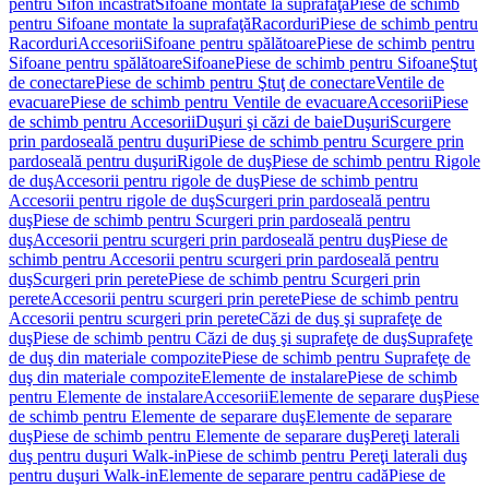
pentru Sifon încastrat
Sifoane montate la suprafaţă
Piese de schimb
pentru Sifoane montate la suprafaţă
Racorduri
Piese de schimb pentru
Racorduri
Accesorii
Sifoane pentru spălătoare
Piese de schimb pentru
Sifoane pentru spălătoare
Sifoane
Piese de schimb pentru Sifoane
Ştuţ
de conectare
Piese de schimb pentru Ştuţ de conectare
Ventile de
evacuare
Piese de schimb pentru Ventile de evacuare
Accesorii
Piese
de schimb pentru Accesorii
Duşuri şi căzi de baie
Duşuri
Scurgere
prin pardoseală pentru duşuri
Piese de schimb pentru Scurgere prin
pardoseală pentru duşuri
Rigole de duş
Piese de schimb pentru Rigole
de duş
Accesorii pentru rigole de duş
Piese de schimb pentru
Accesorii pentru rigole de duş
Scurgeri prin pardoseală pentru
duş
Piese de schimb pentru Scurgeri prin pardoseală pentru
duş
Accesorii pentru scurgeri prin pardoseală pentru duş
Piese de
schimb pentru Accesorii pentru scurgeri prin pardoseală pentru
duş
Scurgeri prin perete
Piese de schimb pentru Scurgeri prin
perete
Accesorii pentru scurgeri prin perete
Piese de schimb pentru
Accesorii pentru scurgeri prin perete
Căzi de duş şi suprafeţe de
duş
Piese de schimb pentru Căzi de duş şi suprafeţe de duş
Suprafeţe
de duş din materiale compozite
Piese de schimb pentru Suprafeţe de
duş din materiale compozite
Elemente de instalare
Piese de schimb
pentru Elemente de instalare
Accesorii
Elemente de separare duş
Piese
de schimb pentru Elemente de separare duş
Elemente de separare
duş
Piese de schimb pentru Elemente de separare duş
Pereţi laterali
duş pentru duşuri Walk-in
Piese de schimb pentru Pereţi laterali duş
pentru duşuri Walk-in
Elemente de separare pentru cadă
Piese de