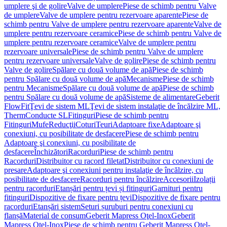
umplere şi de golire
Valve de umplere
Piese de schimb pentru Valve
de umplere
Valve de umplere pentru rezervoare aparente
Piese de
schimb pentru Valve de umplere pentru rezervoare aparente
Valve de
umplere pentru rezervoare ceramice
Piese de schimb pentru Valve de
umplere pentru rezervoare ceramice
Valve de umplere pentru
rezervoare universale
Piese de schimb pentru Valve de umplere
pentru rezervoare universale
Valve de golire
Piese de schimb pentru
Valve de golire
Spălare cu două volume de apă
Piese de schimb
pentru Spălare cu două volume de apă
Mecanisme
Piese de schimb
pentru Mecanisme
Spălare cu două volume de apă
Piese de schimb
pentru Spălare cu două volume de apă
Sisteme de alimentare
Geberit
FlowFit
Ţevi de sistem ML
Ţevi de sistem instalaţie de încălzire ML,
Therm
Conducte SL
Fitinguri
Piese de schimb pentru
Fitinguri
Mufe
Reducţii
Coturi
Teuri
Adaptoare fixe
Adaptoare şi
conexiuni, cu posibilitate de desfacere
Piese de schimb pentru
Adaptoare şi conexiuni, cu posibilitate de
desfacere
Închizători
Racorduri
Piese de schimb pentru
Racorduri
Distribuitor cu racord filetat
Distribuitor cu conexiuni de
presare
Adaptoare şi conexiuni pentru instalaţie de încălzire, cu
posibilitate de desfacere
Racorduri pentru încălzire
Accesorii
Izolații
pentru racorduri
Etanșări pentru țevi și fitinguri
Garnituri pentru
fitinguri
Dispozitive de fixare pentru țevi
Dispozitive de fixare pentru
racorduri
Etanșări sistem
Seturi șuruburi pentru conexiuni cu
flanșă
Material de consum
Geberit Mapress Oţel-Inox
Geberit
Mapress Oţel-Inox
Piese de schimb pentru Geberit Mapress Oţel-