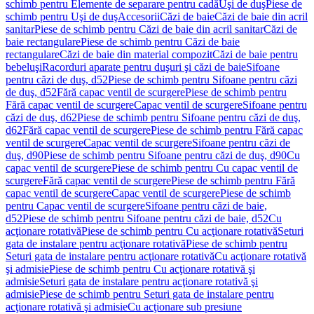
schimb pentru Elemente de separare pentru cadă
Uşi de duş
Piese de
schimb pentru Uşi de duş
Accesorii
Căzi de baie
Căzi de baie din acril
sanitar
Piese de schimb pentru Căzi de baie din acril sanitar
Căzi de
baie rectangulare
Piese de schimb pentru Căzi de baie
rectangulare
Căzi de baie din material compozit
Căzi de baie pentru
bebeluşi
Racorduri aparate pentru duşuri şi căzi de baie
Sifoane
pentru căzi de duş, d52
Piese de schimb pentru Sifoane pentru căzi
de duş, d52
Fără capac ventil de scurgere
Piese de schimb pentru
Fără capac ventil de scurgere
Capac ventil de scurgere
Sifoane pentru
căzi de duş, d62
Piese de schimb pentru Sifoane pentru căzi de duş,
d62
Fără capac ventil de scurgere
Piese de schimb pentru Fără capac
ventil de scurgere
Capac ventil de scurgere
Sifoane pentru căzi de
duş, d90
Piese de schimb pentru Sifoane pentru căzi de duş, d90
Cu
capac ventil de scurgere
Piese de schimb pentru Cu capac ventil de
scurgere
Fără capac ventil de scurgere
Piese de schimb pentru Fără
capac ventil de scurgere
Capac ventil de scurgere
Piese de schimb
pentru Capac ventil de scurgere
Sifoane pentru căzi de baie,
d52
Piese de schimb pentru Sifoane pentru căzi de baie, d52
Cu
acţionare rotativă
Piese de schimb pentru Cu acţionare rotativă
Seturi
gata de instalare pentru acţionare rotativă
Piese de schimb pentru
Seturi gata de instalare pentru acţionare rotativă
Cu acţionare rotativă
şi admisie
Piese de schimb pentru Cu acţionare rotativă şi
admisie
Seturi gata de instalare pentru acţionare rotativă şi
admisie
Piese de schimb pentru Seturi gata de instalare pentru
acţionare rotativă şi admisie
Cu acţionare sub presiune