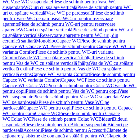
WC
Vase WC suspendate
Piese de schimb pentru Vase WC
suspendate
WC-uri cu spălare verticală
Piese de schimb pentru WC-
uri cu spălare verticală
Vase WC pe pardoseală
Piese de schimb
pentru Vase WC pe pardoseală
WC-uri pentru rezervoare
aparente
Piese de schimb pentru WC-uri pentru rezervoare
aparente
WC-uri cu spălare verticală
Piese de schimb pentru WC-uri
cu spălare verticală
Rezervoare aparente pentru WC-uri, din
ceramică sanitară
Monobloc
Capace WC
Piese de schimb pentru
Capace WC
Capace WC
Piese de schimb pentru Capace WC
WC-uri
varianta Comfort
Piese de schimb pentru WC-uri varianta
Comfort
Vas de WC cu spălare verticală înălţat
Piese de schimb
pentru Vas de WC cu spălare verticală înălţat
Vas de WC cu spălare
verticală extins
Piese de schimb pentru Vas de WC cu spălare
verticală extins
Capace WC varianta Comfort
Piese de schimb pentru
Capace WC varianta Comfort
Capace WC
Piese de schimb pentru
Capace WC
Colac WC
Piese de schimb pentru Colac WC
Vas de WC
pentru copii
Piese de schimb pentru Vas de WC pentru copii
Vase
WC suspendate
Piese de schimb pentru Vase WC suspendate
Vase
WC pe pardoseală
Piese de schimb pentru Vase WC pe
pardoseală
Capace WC pentru copii
Piese de schimb pentru Capace
WC pentru copii
Capace WC
Piese de schimb pentru Capace
WC
Colac WC
Piese de schimb pentru Colac WC
Bideuri
Bideuri
suspendate
Piese de schimb pentru Bideuri suspendate
Bideuri pe
pardoseală
Accesorii
Piese de schimb pentru Accesorii
Clapete de
acţionare şi sisteme de comandă a spălării pentru WC
Clapete de