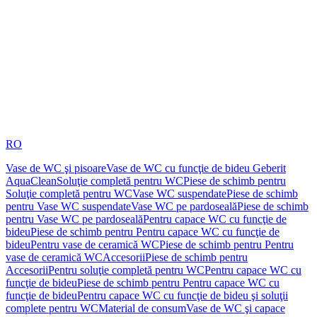
RO
Vase de WC şi pisoare
Vase de WC cu funcţie de bideu Geberit
AquaClean
Soluţie completă pentru WC
Piese de schimb pentru
Soluţie completă pentru WC
Vase WC suspendate
Piese de schimb
pentru Vase WC suspendate
Vase WC pe pardoseală
Piese de schimb
pentru Vase WC pe pardoseală
Pentru capace WC cu funcţie de
bideu
Piese de schimb pentru Pentru capace WC cu funcţie de
bideu
Pentru vase de ceramică WC
Piese de schimb pentru Pentru
vase de ceramică WC
Accesorii
Piese de schimb pentru
Accesorii
Pentru soluţie completă pentru WC
Pentru capace WC cu
funcţie de bideu
Piese de schimb pentru Pentru capace WC cu
funcţie de bideu
Pentru capace WC cu funcţie de bideu şi soluţii
complete pentru WC
Material de consum
Vase de WC şi capace