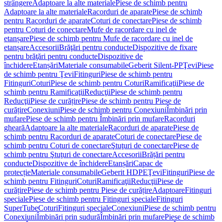
strângere
Adaptoare la alte materiale
Piese de schimb pentru
Adaptoare la alte materiale
Racorduri de aparate
Piese de schimb
pentru Racorduri de aparate
Coturi de conectare
Piese de schimb
pentru Coturi de conectare
Mufe de racordare cu inel de
etanșare
Piese de schimb pentru Mufe de racordare cu inel de
etanșare
Accesorii
Brăţări pentru conducte
Dispozitive de fixare
pentru brăţări pentru conducte
Dispozitive de
închidere
Etanșări
Materiale consumabile
Geberit Silent-PP
Ţevi
Piese
de schimb pentru Ţevi
Fitinguri
Piese de schimb pentru
Fitinguri
Coturi
Piese de schimb pentru Coturi
Ramificaţii
Piese de
schimb pentru Ramificaţii
Reducţii
Piese de schimb pentru
Reducţii
Piese de curățire
Piese de schimb pentru Piese de
curățire
Conexiuni
Piese de schimb pentru Conexiuni
Îmbinări prin
mufare
Piese de schimb pentru Îmbinări prin mufare
Racorduri
gheară
Adaptoare la alte materiale
Racorduri de aparate
Piese de
schimb pentru Racorduri de aparate
Coturi de conectare
Piese de
schimb pentru Coturi de conectare
Ştuţuri de conectare
Piese de
schimb pentru Ştuţuri de conectare
Accesorii
Brățări pentru
conducte
Dispozitive de închidere
Etanșări
Capac de
protecție
Materiale consumabile
Geberit HDPE
Ţevi
Fitinguri
Piese de
schimb pentru Fitinguri
Coturi
Ramificaţii
Reducţii
Piese de
curățire
Piese de schimb pentru Piese de curățire
Adaptoare
Fitinguri
speciale
Piese de schimb pentru Fitinguri speciale
Fitinguri
SuperTube
Coturi
Fitinguri speciale
Conexiuni
Piese de schimb pentru
Conexiuni
Îmbinări prin sudură
Îmbinări prin mufare
Piese de schimb