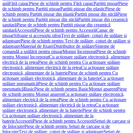
apă
Fără capac
Piese de schimb pentru Fără capac
Partiţii pisoar
Piese
de schimb pentru Partiţii pisoar
Partiţii pisoar din plastic
Piese de
schimb pentru Partiţii pisoar din plastic
Partiţii pisoar din sticlă
Piese
de schimb pentru Partiţii pisoar din sticlă
Partiţii pisoar din ceramică
sanitară
Piese de schimb pentru Partiţii pisoar din ceramică
sanitară
Accesorii
Piese de schimb pentru Accesorii
Capac de
pisoar
Sifoane şi accesoriu sifon
Ţevi de spălare, coturi de spălare şi
adaptoare
Piese de schimb pentru Ţevi de spălare, coturi de spălare şi
adaptoare
Material de fixare
Distribuitor de spălare
Sisteme de
comandă a spălării pentru pisoar
Montaj încorporat
Piese de schimb
pentru Montaj încorporat
Cu acţionare spălare electronică, alimentare
electrică de la reţea
Piese de schimb pentru Cu acţionare spălare
electronică, alimentare electrică de la reţea
Cu acţionare spălare
electronică, alimentare de la baterie
Piese de schimb pentru Cu
acţionare spălare electronică, alimentare de la baterie
Cu acţionare
spălare pneumatică
Piese de schimb pentru Cu acţionare spălare
pneumatică
Basic
Piese de schimb pentru Basic
Montaj aparent
Piese
de schimb pentru Montaj aparent
Cu acţionare spălare electronică,
alimentare electrică de la reţea
Piese de schimb pentru Cu acţionare
spălare electronică, alimentare electrică de la reţea
Cu acţionare
spălare electronică, alimentare de la baterie
Piese de schimb pentru
Cu acţionare spălare electronică, alimentare de la
baterie
Accesorii
Piese de schimb pentru Accesorii
Seturi de carcase şi
de înlocuire
Piese de schimb pentru Seturi de carcase şi de
înlocuire
Ţevi de spălare, coturi de spălare şi adaptoare
Seturi de