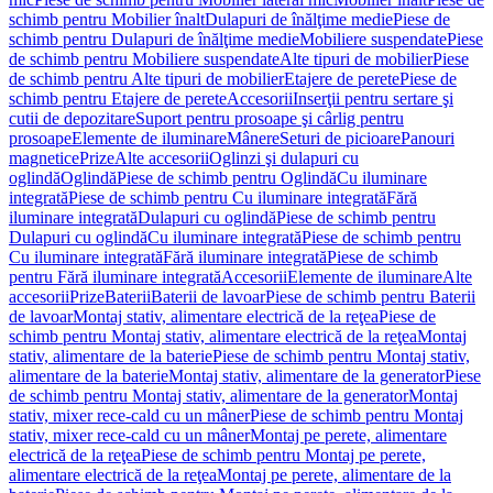
schimb pentru Mobilier înalt
Dulapuri de înălţime medie
Piese de
schimb pentru Dulapuri de înălţime medie
Mobiliere suspendate
Piese
de schimb pentru Mobiliere suspendate
Alte tipuri de mobilier
Piese
de schimb pentru Alte tipuri de mobilier
Etajere de perete
Piese de
schimb pentru Etajere de perete
Accesorii
Inserţii pentru sertare şi
cutii de depozitare
Suport pentru prosoape şi cârlig pentru
prosoape
Elemente de iluminare
Mânere
Seturi de picioare
Panouri
magnetice
Prize
Alte accesorii
Oglinzi şi dulapuri cu
oglindă
Oglindă
Piese de schimb pentru Oglindă
Cu iluminare
integrată
Piese de schimb pentru Cu iluminare integrată
Fără
iluminare integrată
Dulapuri cu oglindă
Piese de schimb pentru
Dulapuri cu oglindă
Cu iluminare integrată
Piese de schimb pentru
Cu iluminare integrată
Fără iluminare integrată
Piese de schimb
pentru Fără iluminare integrată
Accesorii
Elemente de iluminare
Alte
accesorii
Prize
Baterii
Baterii de lavoar
Piese de schimb pentru Baterii
de lavoar
Montaj stativ, alimentare electrică de la reţea
Piese de
schimb pentru Montaj stativ, alimentare electrică de la reţea
Montaj
stativ, alimentare de la baterie
Piese de schimb pentru Montaj stativ,
alimentare de la baterie
Montaj stativ, alimentare de la generator
Piese
de schimb pentru Montaj stativ, alimentare de la generator
Montaj
stativ, mixer rece-cald cu un mâner
Piese de schimb pentru Montaj
stativ, mixer rece-cald cu un mâner
Montaj pe perete, alimentare
electrică de la reţea
Piese de schimb pentru Montaj pe perete,
alimentare electrică de la reţea
Montaj pe perete, alimentare de la