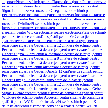
acţionare
Piese de schimb pentru Clapete de acţionare
Pentru rezervor
încastrat Sigma
Piese de schimb pentru Pentru rezervor încastrat
Sigma
Pentru rezervor încastrat Omega
Piese de schimb pentru
Pentru rezervor încastrat Omega
Pentru rezervor încastrat Delta
Piese
de schimb pentru Pentru rezervor încastrat Delta
Pentru rezervoarele
încastrate Twinline
Piese de schimb pentru Pentru rezervoarele
încastrate Twinline
Accesorii
Material de consum
Sisteme de comandă
a spălării pentru WC cu acţionare spălare electronică
Piese de schimb
pentru Sisteme de comandă a spălării pentru WC cu acţionare
spălare electronică
Pentru alimentare electrică de la reţea, pentru
rezervoare încastrate Geberit Sigma 12 cm
Piese de schimb pentru
Pentru alimentare electrică de la reţea, pentru rezervoare încastrate
Geberit Sigma 12 cm
Pentru alimentare electrică de la reţea, pentru
rezervoare încastrate Geberit Sigma 8 cm
Piese de schimb pentru
Pentru alimentare electrică de la reţea, pentru rezervoare încastrate
Geberit Sigma 8 cm
Pentru alimentare electrică de la reţea, pentru
rezervoare încastrate Geberit Omega 12 cm
Piese de schimb pentru
Pentru alimentare electrică de la reţea, pentru rezervoare încastrate
Geberit Omega 12 cm
Pentru alimentare de la baterie, pentru
rezervoare încastrate Geberit Sigma 12 cm
Piese de schimb pentru
Pentru alimentare de la baterie, pentru rezervoare încastrate Geberit
Sigma 12 cm
Accesorii pentru sisteme de comandă a spălării pentru
WC
Piese de schimb pentru Accesorii pentru sisteme de comandă a
spălării pentru WC
Kituri de instalare
Piese de schimb pentru Kituri
de instalare
Pentru sisteme de comandă a spălării pentru WC cu