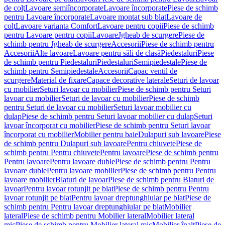
de colţ
Lavoare semiîncorporate
Lavoare încorporate
Piese de schimb
pentru Lavoare încorporate
Lavoare montat sub blat
Lavoare de
colţ
Lavoare varianta Comfort
Lavoare pentru copii
Piese de schimb
pentru Lavoare pentru copii
Lavoare
Jgheab de scurgere
Piese de
schimb pentru Jgheab de scurgere
Accesorii
Piese de schimb pentru
Accesorii
Alte lavoare
Lavoare pentru săli de clasă
Piedestaluri
Piese
de schimb pentru Piedestaluri
Piedestaluri
Semipiedestale
Piese de
schimb pentru Semipiedestale
Accesorii
Capac ventil de
scurgere
Material de fixare
Capace decorative laterale
Seturi de lavoar
cu mobilier
Seturi lavoar cu mobilier
Piese de schimb pentru Seturi
lavoar cu mobilier
Seturi de lavoar cu mobilier
Piese de schimb
pentru Seturi de lavoar cu mobilier
Seturi lavoar mobilier cu
dulap
Piese de schimb pentru Seturi lavoar mobilier cu dulap
Seturi
lavoar încorporat cu mobilier
Piese de schimb pentru Seturi lavoar
încorporat cu mobilier
Mobilier pentru baie
Dulapuri sub lavoare
Piese
de schimb pentru Dulapuri sub lavoare
Pentru chiuvete
Piese de
schimb pentru Pentru chiuvete
Pentru lavoare
Piese de schimb pentru
Pentru lavoare
Pentru lavoare duble
Piese de schimb pentru Pentru
lavoare duble
Pentru lavoare mobilier
Piese de schimb pentru Pentru
lavoare mobilier
Blaturi de lavoar
Piese de schimb pentru Blaturi de
lavoar
Pentru lavoar rotunjit pe blat
Piese de schimb pentru Pentru
lavoar rotunjit pe blat
Pentru lavoar dreptunghiular pe blat
Piese de
schimb pentru Pentru lavoar dreptunghiular pe blat
Mobilier
lateral
Piese de schimb pentru Mobilier lateral
Mobilier lateral
mic
Piese de schimb pentru Mobilier lateral mic
Mobilier înalt
Piese de