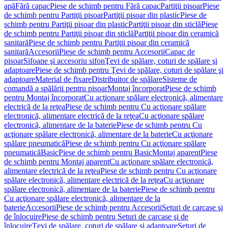
apă
Fără capac
Piese de schimb pentru Fără capac
Partiţii pisoar
Piese
de schimb pentru Partiţii pisoar
Partiţii pisoar din plastic
Piese de
schimb pentru Partiţii pisoar din plastic
Partiţii pisoar din sticlă
Piese
de schimb pentru Partiţii pisoar din sticlă
Partiţii pisoar din ceramică
sanitară
Piese de schimb pentru Partiţii pisoar din ceramică
sanitară
Accesorii
Piese de schimb pentru Accesorii
Capac de
pisoar
Sifoane şi accesoriu sifon
Ţevi de spălare, coturi de spălare şi
adaptoare
Piese de schimb pentru Ţevi de spălare, coturi de spălare şi
adaptoare
Material de fixare
Distribuitor de spălare
Sisteme de
comandă a spălării pentru pisoar
Montaj încorporat
Piese de schimb
pentru Montaj încorporat
Cu acţionare spălare electronică, alimentare
electrică de la reţea
Piese de schimb pentru Cu acţionare spălare
electronică, alimentare electrică de la reţea
Cu acţionare spălare
electronică, alimentare de la baterie
Piese de schimb pentru Cu
acţionare spălare electronică, alimentare de la baterie
Cu acţionare
spălare pneumatică
Piese de schimb pentru Cu acţionare spălare
pneumatică
Basic
Piese de schimb pentru Basic
Montaj aparent
Piese
de schimb pentru Montaj aparent
Cu acţionare spălare electronică,
alimentare electrică de la reţea
Piese de schimb pentru Cu acţionare
spălare electronică, alimentare electrică de la reţea
Cu acţionare
spălare electronică, alimentare de la baterie
Piese de schimb pentru
Cu acţionare spălare electronică, alimentare de la
baterie
Accesorii
Piese de schimb pentru Accesorii
Seturi de carcase şi
de înlocuire
Piese de schimb pentru Seturi de carcase şi de
înlocuire
Ţevi de spălare, coturi de spălare şi adaptoare
Seturi de