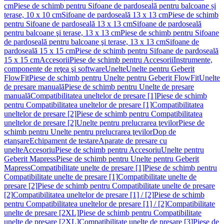
cm
Piese de schimb pentru Sifoane de pardoseală pentru balcoane și
terase, 10 x 10 cm
Sifoane de pardoseală 13 x 13 cm
Piese de schimb
pentru Sifoane de pardoseală 13 x 13 cm
Sifoane de pardoseală
pentru balcoane şi terase, 13 x 13 cm
Piese de schimb pentru Sifoane
de pardoseală pentru balcoane şi terase, 13 x 13 cm
Sifoane de
pardoseală 15 x 15 cm
Piese de schimb pentru Sifoane de pardoseală
15 x 15 cm
Accesorii
Piese de schimb pentru Accesorii
Instrumente,
componente de reţea şi software
Unelte
Unelte pentru Geberit
FlowFit
Piese de schimb pentru Unelte pentru Geberit FlowFit
Unelte
de presare manuală
Piese de schimb pentru Unelte de presare
manuală
Compatibilitatea uneltelor de presare [1]
Piese de schimb
pentru Compatibilitatea uneltelor de presare [1]
Compatibilitatea
uneltelor de presare [2]
Piese de schimb pentru Compatibilitatea
uneltelor de presare [2]
Unelte pentru prelucrarea ţevilor
Piese de
schimb pentru Unelte pentru prelucrarea ţevilor
Dop de
etanşare
Echipament de testare
Aparate de presare cu
unelte
Accesoriu
Piese de schimb pentru Accesoriu
Unelte pentru
Geberit Mapress
Piese de schimb pentru Unelte pentru Geberit
Mapress
Compatibilitate unelte de presare [1]
Piese de schimb pentru
Compatibilitate unelte de presare [1]
Compatibilitate unelte de
presare [2]
Piese de schimb pentru Compatibilitate unelte de presare
[2]
Compatibilitatea uneltelor de presare [1] / [2]
Piese de schimb
pentru Compatibilitatea uneltelor de presare [1] / [2]
Compatibilitate
unelte de presare [2XL]
Piese de schimb pentru Compatibilitate
unelte de presare [2XL]
Compatibilitate unelte de presare [3]
Piese de