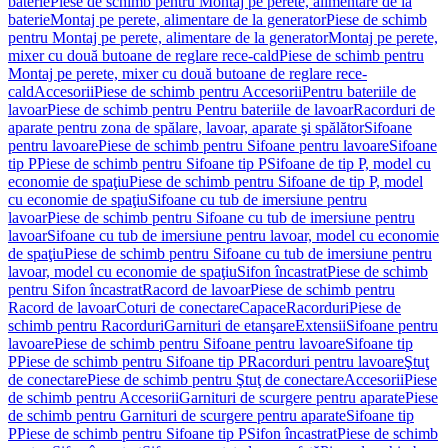
baterie
Piese de schimb pentru Montaj pe perete, alimentare de la
baterie
Montaj pe perete, alimentare de la generator
Piese de schimb
pentru Montaj pe perete, alimentare de la generator
Montaj pe perete,
mixer cu două butoane de reglare rece-cald
Piese de schimb pentru
Montaj pe perete, mixer cu două butoane de reglare rece-
cald
Accesorii
Piese de schimb pentru Accesorii
Pentru bateriile de
lavoar
Piese de schimb pentru Pentru bateriile de lavoar
Racorduri de
aparate pentru zona de spălare, lavoar, aparate şi spălător
Sifoane
pentru lavoare
Piese de schimb pentru Sifoane pentru lavoare
Sifoane
tip P
Piese de schimb pentru Sifoane tip P
Sifoane de tip P, model cu
economie de spaţiu
Piese de schimb pentru Sifoane de tip P, model
cu economie de spaţiu
Sifoane cu tub de imersiune pentru
lavoar
Piese de schimb pentru Sifoane cu tub de imersiune pentru
lavoar
Sifoane cu tub de imersiune pentru lavoar, model cu economie
de spaţiu
Piese de schimb pentru Sifoane cu tub de imersiune pentru
lavoar, model cu economie de spaţiu
Sifon încastrat
Piese de schimb
pentru Sifon încastrat
Racord de lavoar
Piese de schimb pentru
Racord de lavoar
Coturi de conectare
Capace
Racorduri
Piese de
schimb pentru Racorduri
Garnituri de etanşare
Extensii
Sifoane pentru
lavoare
Piese de schimb pentru Sifoane pentru lavoare
Sifoane tip
P
Piese de schimb pentru Sifoane tip P
Racorduri pentru lavoare
Ştuţ
de conectare
Piese de schimb pentru Ştuţ de conectare
Accesorii
Piese
de schimb pentru Accesorii
Garnituri de scurgere pentru aparate
Piese
de schimb pentru Garnituri de scurgere pentru aparate
Sifoane tip
P
Piese de schimb pentru Sifoane tip P
Sifon încastrat
Piese de schimb