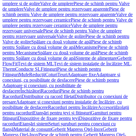
umplere şi de golire
Valve de umplere
Piese de schimb pentru Valve
de umplere
Valve de umplere pentru rezervoare aparente
Piese de
schimb pentru Valve de umplere pentru rezervoare aparente
Valve de
umplere pentru rezervoare ceramice
Piese de schimb pentru Valve de
umplere pentru rezervoare ceramice
Valve de umplere pentru
rezervoare universale
Piese de schimb pentru Valve de umplere
pentru rezervoare universale
Valve de golire
Piese de schimb pentru
Valve de golire
Spălare cu două volume de apă
Piese de schimb
pentru Spălare cu două volume de apă
Mecanisme
Piese de schimb
pentru Mecanisme
Spălare cu două volume de apă
Piese de schimb
pentru Spălare cu două volume de apă
Sisteme de alimentare
Geberit
FlowFit
Ţevi de sistem ML
Ţevi de sistem instalaţie de încălzire ML,
Therm
Conducte SL
Fitinguri
Piese de schimb pentru
Fitinguri
Mufe
Reducţii
Coturi
Teuri
Adaptoare fixe
Adaptoare şi
conexiuni, cu posibilitate de desfacere
Piese de schimb pentru
Adaptoare şi conexiuni, cu posibilitate de
desfacere
Închizători
Racorduri
Piese de schimb pentru
Racorduri
Distribuitor cu racord filetat
Distribuitor cu conexiuni de
presare
Adaptoare şi conexiuni pentru instalaţie de încălzire, cu
posibilitate de desfacere
Racorduri pentru încălzire
Accesorii
Izolații
pentru racorduri
Etanșări pentru țevi și fitinguri
Garnituri pentru
fitinguri
Dispozitive de fixare pentru țevi
Dispozitive de fixare pentru
racorduri
Etanșări sistem
Seturi șuruburi pentru conexiuni cu
flanșă
Material de consum
Geberit Mapress Oţel-Inox
Geberit
Mapress Oţel-Inox
Piese de schimb pentru Geberit Mapress Oţel-