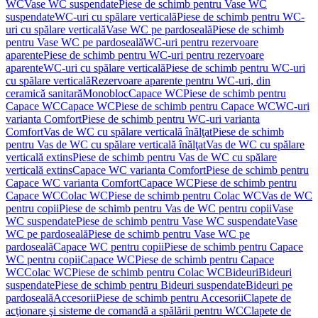
WC
Vase WC suspendate
Piese de schimb pentru Vase WC
suspendate
WC-uri cu spălare verticală
Piese de schimb pentru WC-
uri cu spălare verticală
Vase WC pe pardoseală
Piese de schimb
pentru Vase WC pe pardoseală
WC-uri pentru rezervoare
aparente
Piese de schimb pentru WC-uri pentru rezervoare
aparente
WC-uri cu spălare verticală
Piese de schimb pentru WC-uri
cu spălare verticală
Rezervoare aparente pentru WC-uri, din
ceramică sanitară
Monobloc
Capace WC
Piese de schimb pentru
Capace WC
Capace WC
Piese de schimb pentru Capace WC
WC-uri
varianta Comfort
Piese de schimb pentru WC-uri varianta
Comfort
Vas de WC cu spălare verticală înălţat
Piese de schimb
pentru Vas de WC cu spălare verticală înălţat
Vas de WC cu spălare
verticală extins
Piese de schimb pentru Vas de WC cu spălare
verticală extins
Capace WC varianta Comfort
Piese de schimb pentru
Capace WC varianta Comfort
Capace WC
Piese de schimb pentru
Capace WC
Colac WC
Piese de schimb pentru Colac WC
Vas de WC
pentru copii
Piese de schimb pentru Vas de WC pentru copii
Vase
WC suspendate
Piese de schimb pentru Vase WC suspendate
Vase
WC pe pardoseală
Piese de schimb pentru Vase WC pe
pardoseală
Capace WC pentru copii
Piese de schimb pentru Capace
WC pentru copii
Capace WC
Piese de schimb pentru Capace
WC
Colac WC
Piese de schimb pentru Colac WC
Bideuri
Bideuri
suspendate
Piese de schimb pentru Bideuri suspendate
Bideuri pe
pardoseală
Accesorii
Piese de schimb pentru Accesorii
Clapete de
acţionare şi sisteme de comandă a spălării pentru WC
Clapete de