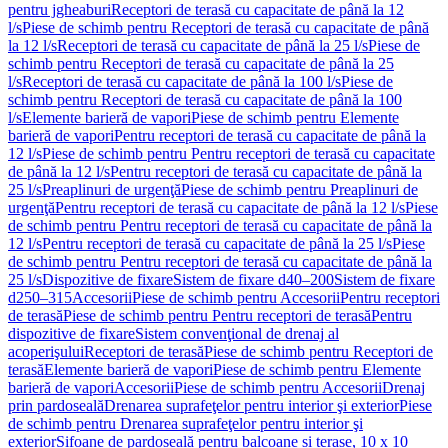
pentru jgheaburi
Receptori de terasă cu capacitate de până la 12
l/s
Piese de schimb pentru Receptori de terasă cu capacitate de până
la 12 l/s
Receptori de terasă cu capacitate de până la 25 l/s
Piese de
schimb pentru Receptori de terasă cu capacitate de până la 25
l/s
Receptori de terasă cu capacitate de până la 100 l/s
Piese de
schimb pentru Receptori de terasă cu capacitate de până la 100
l/s
Elemente barieră de vapori
Piese de schimb pentru Elemente
barieră de vapori
Pentru receptori de terasă cu capacitate de până la
12 l/s
Piese de schimb pentru Pentru receptori de terasă cu capacitate
de până la 12 l/s
Pentru receptori de terasă cu capacitate de până la
25 l/s
Preaplinuri de urgenţă
Piese de schimb pentru Preaplinuri de
urgenţă
Pentru receptori de terasă cu capacitate de până la 12 l/s
Piese
de schimb pentru Pentru receptori de terasă cu capacitate de până la
12 l/s
Pentru receptori de terasă cu capacitate de până la 25 l/s
Piese
de schimb pentru Pentru receptori de terasă cu capacitate de până la
25 l/s
Dispozitive de fixare
Sistem de fixare d40–200
Sistem de fixare
d250–315
Accesorii
Piese de schimb pentru Accesorii
Pentru receptori
de terasă
Piese de schimb pentru Pentru receptori de terasă
Pentru
dispozitive de fixare
Sistem convenţional de drenaj al
acoperişului
Receptori de terasă
Piese de schimb pentru Receptori de
terasă
Elemente barieră de vapori
Piese de schimb pentru Elemente
barieră de vapori
Accesorii
Piese de schimb pentru Accesorii
Drenaj
prin pardoseală
Drenarea suprafeţelor pentru interior şi exterior
Piese
de schimb pentru Drenarea suprafeţelor pentru interior şi
exterior
Sifoane de pardoseală pentru balcoane și terase, 10 x 10