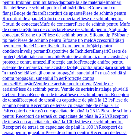
pentru Îmbinări prin mufare
Adaptoare la alte materiale
Îmbinări
filetate
Piese de schimb pentru Îmbinări filetate
Conexiuni cu
flanşă
Bucşe de fixare
Racorduri de aparate
Piese de schimb pentru
Racorduri de aparate
Coturi de conectare
Piese de schimb pentru
Coturi de conectare
Mufe de conectare
Piese de schimb pentru Mufe
de conectare
Ştuţuri de conectare
Piese de schimb pentru Ştuţuri de
conectare
Sifoane tip P
Piese de schimb pentru Sifoane tip P
Sifoane
tip melc
Piese de schimb pentru Sifoane tip melc
Accesorii
Brăţări
pentru conducte
Dispozitive de fixare pentru brăţări pentru
conducte
Înveliş portant
Dispozitive de închidere
Etanșări
Casete de
protecţie
Materiale consumabile
Protecţie antifoc, izolare acustică şi
protecţie contra umezelii
Protecţie antifoc
Protecţie antifoc pentru
sisteme de drenare
Izolare acustică
Izolaţii contra propagării sunetului
în masă solidă
Izolaţii contra propagării sunetului în masă solidă şi
contra propagării sunetului în aer
Protecţie contra
umezelii
Etanşări
Ventile de aerisire pentru drenaj
Ventile de
aerisire
Piese de schimb pentru Ventile de aerisire
Instalaţie pluvială
Geberit Pluvia
Receptori de terasă
Piese de schimb pentru Receptori
de terasă
Receptori de terasă cu capacitate de până la 12 l/s
Piese de
schimb pentru Receptori de terasă cu capacitate de până la 12
l/s
Receptori de terasă cu capacitate de până la 25 l/s
Piese de schimb
pentru Receptori de terasă cu capacitate de până la 25 l/s
Receptori
de terasă cu capacitate de până la 100 l/s
Piese de schimb pentru
Receptori de terasă cu capacitate de până la 100 l/s
Receptori de
terasă pentru jgheaburi
Piese de schimb pentru Receptori de terasă