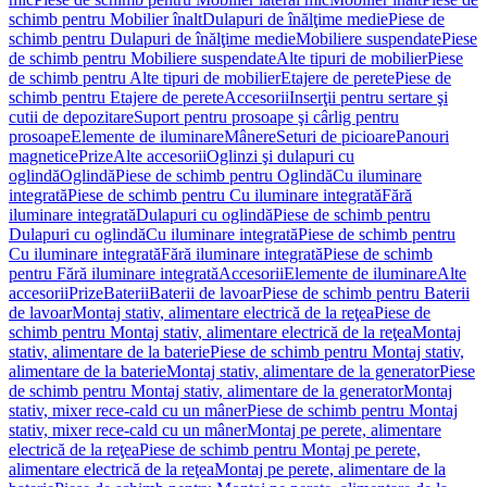
schimb pentru Mobilier înalt
Dulapuri de înălţime medie
Piese de
schimb pentru Dulapuri de înălţime medie
Mobiliere suspendate
Piese
de schimb pentru Mobiliere suspendate
Alte tipuri de mobilier
Piese
de schimb pentru Alte tipuri de mobilier
Etajere de perete
Piese de
schimb pentru Etajere de perete
Accesorii
Inserţii pentru sertare şi
cutii de depozitare
Suport pentru prosoape şi cârlig pentru
prosoape
Elemente de iluminare
Mânere
Seturi de picioare
Panouri
magnetice
Prize
Alte accesorii
Oglinzi şi dulapuri cu
oglindă
Oglindă
Piese de schimb pentru Oglindă
Cu iluminare
integrată
Piese de schimb pentru Cu iluminare integrată
Fără
iluminare integrată
Dulapuri cu oglindă
Piese de schimb pentru
Dulapuri cu oglindă
Cu iluminare integrată
Piese de schimb pentru
Cu iluminare integrată
Fără iluminare integrată
Piese de schimb
pentru Fără iluminare integrată
Accesorii
Elemente de iluminare
Alte
accesorii
Prize
Baterii
Baterii de lavoar
Piese de schimb pentru Baterii
de lavoar
Montaj stativ, alimentare electrică de la reţea
Piese de
schimb pentru Montaj stativ, alimentare electrică de la reţea
Montaj
stativ, alimentare de la baterie
Piese de schimb pentru Montaj stativ,
alimentare de la baterie
Montaj stativ, alimentare de la generator
Piese
de schimb pentru Montaj stativ, alimentare de la generator
Montaj
stativ, mixer rece-cald cu un mâner
Piese de schimb pentru Montaj
stativ, mixer rece-cald cu un mâner
Montaj pe perete, alimentare
electrică de la reţea
Piese de schimb pentru Montaj pe perete,
alimentare electrică de la reţea
Montaj pe perete, alimentare de la