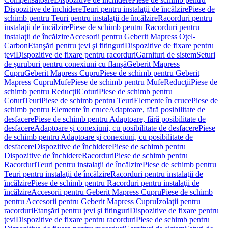
Dispozitive de închidere
Teuri pentru instalaţii de încălzire
Piese de
schimb pentru Teuri pentru instalaţii de încălzire
Racorduri pentru
instalaţii de încălzire
Piese de schimb pentru Racorduri pentru
instalaţii de încălzire
Accesorii pentru Geberit Mapress Oţel-
Carbon
Etanşări pentru ţevi şi fitinguri
Dispozitive de fixare pentru
ţevi
Dispozitive de fixare pentru racorduri
Garnituri de sistem
Seturi
de șuruburi pentru conexiuni cu flanșă
Geberit Mapress
Cupru
Geberit Mapress Cupru
Piese de schimb pentru Geberit
Mapress Cupru
Mufe
Piese de schimb pentru Mufe
Reducţii
Piese de
schimb pentru Reducţii
Coturi
Piese de schimb pentru
Coturi
Teuri
Piese de schimb pentru Teuri
Elemente în cruce
Piese de
schimb pentru Elemente în cruce
Adaptoare, fără posibilitate de
desfacere
Piese de schimb pentru Adaptoare, fără posibilitate de
desfacere
Adaptoare şi conexiuni, cu posibilitate de desfacere
Piese
de schimb pentru Adaptoare şi conexiuni, cu posibilitate de
desfacere
Dispozitive de închidere
Piese de schimb pentru
Dispozitive de închidere
Racorduri
Piese de schimb pentru
Racorduri
Teuri pentru instalaţii de încălzire
Piese de schimb pentru
Teuri pentru instalaţii de încălzire
Racorduri pentru instalaţii de
încălzire
Piese de schimb pentru Racorduri pentru instalaţii de
încălzire
Accesorii pentru Geberit Mapress Cupru
Piese de schimb
pentru Accesorii pentru Geberit Mapress Cupru
Izolaţii pentru
racorduri
Etanşări pentru ţevi şi fitinguri
Dispozitive de fixare pentru
ţevi
Dispozitive de fixare pentru racorduri
Piese de schimb pentru