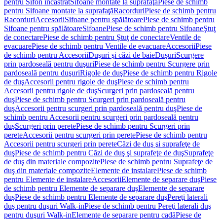
pentru Sifon încastrat
Sifoane montate la suprafaţă
Piese de schimb
pentru Sifoane montate la suprafaţă
Racorduri
Piese de schimb pentru
Racorduri
Accesorii
Sifoane pentru spălătoare
Piese de schimb pentru
Sifoane pentru spălătoare
Sifoane
Piese de schimb pentru Sifoane
Ştuţ
de conectare
Piese de schimb pentru Ştuţ de conectare
Ventile de
evacuare
Piese de schimb pentru Ventile de evacuare
Accesorii
Piese
de schimb pentru Accesorii
Duşuri şi căzi de baie
Duşuri
Scurgere
prin pardoseală pentru duşuri
Piese de schimb pentru Scurgere prin
pardoseală pentru duşuri
Rigole de duş
Piese de schimb pentru Rigole
de duş
Accesorii pentru rigole de duş
Piese de schimb pentru
Accesorii pentru rigole de duş
Scurgeri prin pardoseală pentru
duş
Piese de schimb pentru Scurgeri prin pardoseală pentru
duş
Accesorii pentru scurgeri prin pardoseală pentru duş
Piese de
schimb pentru Accesorii pentru scurgeri prin pardoseală pentru
duş
Scurgeri prin perete
Piese de schimb pentru Scurgeri prin
perete
Accesorii pentru scurgeri prin perete
Piese de schimb pentru
Accesorii pentru scurgeri prin perete
Căzi de duş şi suprafeţe de
duş
Piese de schimb pentru Căzi de duş şi suprafeţe de duş
Suprafeţe
de duş din materiale compozite
Piese de schimb pentru Suprafeţe de
duş din materiale compozite
Elemente de instalare
Piese de schimb
pentru Elemente de instalare
Accesorii
Elemente de separare duş
Piese
de schimb pentru Elemente de separare duş
Elemente de separare
duş
Piese de schimb pentru Elemente de separare duş
Pereţi laterali
duş pentru duşuri Walk-in
Piese de schimb pentru Pereţi laterali duş
pentru duşuri Walk-in
Elemente de separare pentru cadă
Piese de