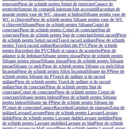
renovare
Piese de schimb pentru Seturi de renovare
Capace de
protecţie
Sisteme de comandă integrate
Alte accesorii
Racorduri de
aparate pentru vase de WC, pisoare şi bideuri
Sifoane pentru vase de
WC şi chiuvete
Piese de schimb pentru Sifoane pentru vase de WC
şi chiuvete
Sifoane
Piese de schimb pentru Sifoane
Coturi de
conectare
Piese de schimb pentru Coturi de conectare
Ştuţ de
conectare
Piese de schimb pentru Ştuţ de conectare
Seturi racord
Piese
de schimb pentru Seturi racord
Ţeavă racord spălare
Piese de schimb
pentru Ţeavă racord spălare
Racorduri din PVC
Piese de schimb
pentru Racorduri din PVC
Mufe şi capace de acoperire
Piese de
adaptor şi de îmbinare
Sifoane pentru pisoar
Piese de schimb pentru
Sifoane pentru pisoar
Sifoane pisoar
Piese de schimb pentru Sifoane
pisoar
Sifoane cu melc
Piese de schimb pentru Sifoane cu melc
Sifon
încastrat
Piese de schimb pentru Sifon încastrat
Sifoane tip P
Piese de
schimb pentru Sifoane tip P
Ţeavă de spălare şi de racord
spălare
Piese de schimb pentru Ţeavă de spălare şi de racord
spălare
Ştuţ de conectare
Piese de schimb pentru Ştuţ de
conectare
Coturi de conectare
Piese de schimb pentru Coturi de
conectare
Sifoane pentru bideuri
Piese de schimb pentru Sifoane
pentru bideuri
Sifoane tip P
Piese de schimb pentru Sifoane tip
P
Coturi de conectare
Capace
Racorduri
Garnituri de etanşare
Zona de
spălare
Lavoare
Lavoare
Piese de schimb pentru Lavoare
Lavoare
duble
Piese de schimb pentru Lavoare duble
Lavoare mobilier
Piese
de schimb pentru Lavoare mobilier
Lavoare pe blat
Piese de schimb
pentru Lavoare pe blat
Lavoar
Piese de schimb pentru Lavoar
Lavoar