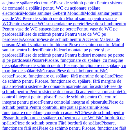
acţionare spălare electronică
Piese de schimb pentru Pentru sisteme
de comandă a spălării pentru WC cu acţionare spălare
electronică
Module sanitare Geberit Monolith
Modul sanitar pentru
vas de WC
Piese de schimb pentru Modul sanitar pentru vas de
WC
Pentru vase de WC suspendate pe perete
Piese de schimb pentru
Pentru vase de WC suspendate pe perete
Pentru vase de WC pe
pardoseală
Piese de schimb pentru Pentru vase de WC pe
pardoseală
Accesorii
Piese de schimb pentru Accesorii
Material de
consum
Modul sanitar pentru bideuri
Piese de schimb pentru Modul
sanitar pentru bideuri
Pentru bideuri montate pe perete şi pe
pardoseală
Piese de schimb pentru Pentru bideuri montate pe perete
şi pe pardoseală
Pisoare
Pisoare, funcţionare cu spălare, cu margine
de spălare
Piese de schimb pentru Pisoare, funcţionare cu spălare, cu
margine de spălare
Fără capac
Piese de schimb pentru Fără
capac
Pisoare, funcţionare cu spălare, fără margine de spălare
Piese
de schimb pentru Pisoare, funcţionare cu spălare, fără margine de
spălare
Pentru sisteme de comandă aparente sau încastrate
Piese de
schimb pentru Pentru sisteme de comandă aparente sau încastrate
Cu
control integrat pentru pisoar
Piese de schimb pentru Cu control
integrat pentru pisoar
Pentru controlul integrat al pisoarului
Piese de
schimb pentru Pentru controlul integrat al pisoarului
Pisoar,
funcţionare cu spălare, cu/pentru capac WC
Piese de schimb pentru
Pisoar, funcţionare cu spălare, cu/pentru capac WC
Fără bordură de
spălare
Piese de schimb pentru Fără bordură de spălare
Pisoare,
funcţionare fără apă
Piese de schimb pentru Pisoare, funcţionare fără