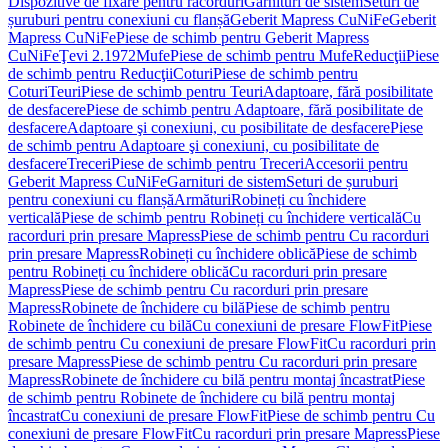
Dispozitive de fixare pentru racorduri
Garnituri de sistem
Seturi de
șuruburi pentru conexiuni cu flanșă
Geberit Mapress CuNiFe
Geberit
Mapress CuNiFe
Piese de schimb pentru Geberit Mapress
CuNiFe
Ţevi 2.1972
Mufe
Piese de schimb pentru Mufe
Reducţii
Piese
de schimb pentru Reducţii
Coturi
Piese de schimb pentru
Coturi
Teuri
Piese de schimb pentru Teuri
Adaptoare, fără posibilitate
de desfacere
Piese de schimb pentru Adaptoare, fără posibilitate de
desfacere
Adaptoare şi conexiuni, cu posibilitate de desfacere
Piese
de schimb pentru Adaptoare şi conexiuni, cu posibilitate de
desfacere
Treceri
Piese de schimb pentru Treceri
Accesorii pentru
Geberit Mapress CuNiFe
Garnituri de sistem
Seturi de șuruburi
pentru conexiuni cu flanșă
Armături
Robineți cu închidere
verticală
Piese de schimb pentru Robineți cu închidere verticală
Cu
racorduri prin presare Mapress
Piese de schimb pentru Cu racorduri
prin presare Mapress
Robineți cu închidere oblică
Piese de schimb
pentru Robineți cu închidere oblică
Cu racorduri prin presare
Mapress
Piese de schimb pentru Cu racorduri prin presare
Mapress
Robinete de închidere cu bilă
Piese de schimb pentru
Robinete de închidere cu bilă
Cu conexiuni de presare FlowFit
Piese
de schimb pentru Cu conexiuni de presare FlowFit
Cu racorduri prin
presare Mapress
Piese de schimb pentru Cu racorduri prin presare
Mapress
Robinete de închidere cu bilă pentru montaj încastrat
Piese
de schimb pentru Robinete de închidere cu bilă pentru montaj
încastrat
Cu conexiuni de presare FlowFit
Piese de schimb pentru Cu
conexiuni de presare FlowFit
Cu racorduri prin presare Mapress
Piese