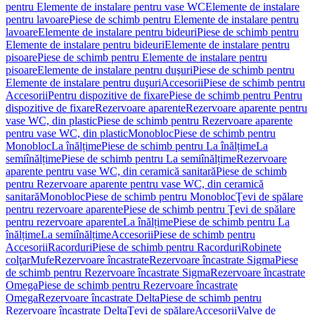
pentru Elemente de instalare pentru vase WC
Elemente de instalare
pentru lavoare
Piese de schimb pentru Elemente de instalare pentru
lavoare
Elemente de instalare pentru bideuri
Piese de schimb pentru
Elemente de instalare pentru bideuri
Elemente de instalare pentru
pisoare
Piese de schimb pentru Elemente de instalare pentru
pisoare
Elemente de instalare pentru duşuri
Piese de schimb pentru
Elemente de instalare pentru duşuri
Accesorii
Piese de schimb pentru
Accesorii
Pentru dispozitive de fixare
Piese de schimb pentru Pentru
dispozitive de fixare
Rezervoare aparente
Rezervoare aparente pentru
vase WC, din plastic
Piese de schimb pentru Rezervoare aparente
pentru vase WC, din plastic
Monobloc
Piese de schimb pentru
Monobloc
La înălțime
Piese de schimb pentru La înălțime
La
semiînălțime
Piese de schimb pentru La semiînălțime
Rezervoare
aparente pentru vase WC, din ceramică sanitară
Piese de schimb
pentru Rezervoare aparente pentru vase WC, din ceramică
sanitară
Monobloc
Piese de schimb pentru Monobloc
Ţevi de spălare
pentru rezervoare aparente
Piese de schimb pentru Ţevi de spălare
pentru rezervoare aparente
La înălțime
Piese de schimb pentru La
înălțime
La semiînălțime
Accesorii
Piese de schimb pentru
Accesorii
Racorduri
Piese de schimb pentru Racorduri
Robinete
colţar
Mufe
Rezervoare încastrate
Rezervoare încastrate Sigma
Piese
de schimb pentru Rezervoare încastrate Sigma
Rezervoare încastrate
Omega
Piese de schimb pentru Rezervoare încastrate
Omega
Rezervoare încastrate Delta
Piese de schimb pentru
Rezervoare încastrate Delta
Ţevi de spălare
Accesorii
Valve de