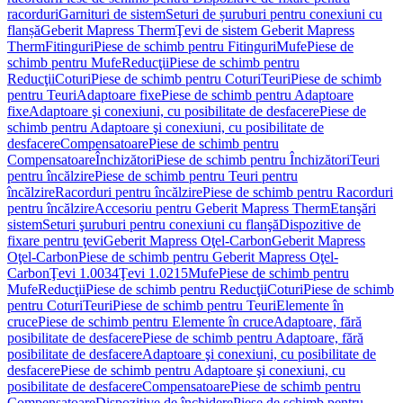
racorduri
Garnituri de sistem
Seturi de șuruburi pentru conexiuni cu
flanșă
Geberit Mapress Therm
Ţevi de sistem Geberit Mapress
Therm
Fitinguri
Piese de schimb pentru Fitinguri
Mufe
Piese de
schimb pentru Mufe
Reducţii
Piese de schimb pentru
Reducţii
Coturi
Piese de schimb pentru Coturi
Teuri
Piese de schimb
pentru Teuri
Adaptoare fixe
Piese de schimb pentru Adaptoare
fixe
Adaptoare şi conexiuni, cu posibilitate de desfacere
Piese de
schimb pentru Adaptoare şi conexiuni, cu posibilitate de
desfacere
Compensatoare
Piese de schimb pentru
Compensatoare
Închizători
Piese de schimb pentru Închizători
Teuri
pentru încălzire
Piese de schimb pentru Teuri pentru
încălzire
Racorduri pentru încălzire
Piese de schimb pentru Racorduri
pentru încălzire
Accesoriu pentru Geberit Mapress Therm
Etanşări
sistem
Seturi şuruburi pentru conexiuni cu flanşă
Dispozitive de
fixare pentru ţevi
Geberit Mapress Oţel-Carbon
Geberit Mapress
Oţel-Carbon
Piese de schimb pentru Geberit Mapress Oţel-
Carbon
Ţevi 1.0034
Ţevi 1.0215
Mufe
Piese de schimb pentru
Mufe
Reducţii
Piese de schimb pentru Reducţii
Coturi
Piese de schimb
pentru Coturi
Teuri
Piese de schimb pentru Teuri
Elemente în
cruce
Piese de schimb pentru Elemente în cruce
Adaptoare, fără
posibilitate de desfacere
Piese de schimb pentru Adaptoare, fără
posibilitate de desfacere
Adaptoare şi conexiuni, cu posibilitate de
desfacere
Piese de schimb pentru Adaptoare şi conexiuni, cu
posibilitate de desfacere
Compensatoare
Piese de schimb pentru
Compensatoare
Dispozitive de închidere
Piese de schimb pentru