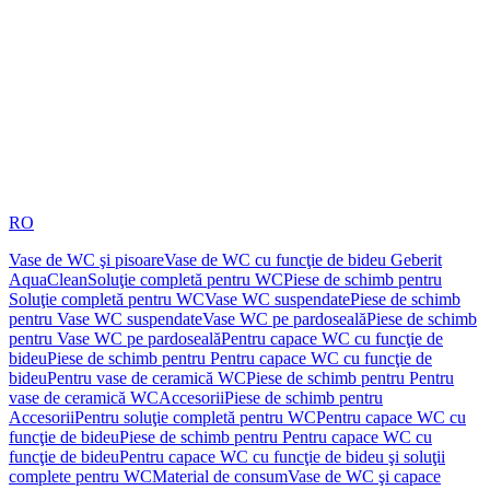
RO
Vase de WC şi pisoare
Vase de WC cu funcţie de bideu Geberit
AquaClean
Soluţie completă pentru WC
Piese de schimb pentru
Soluţie completă pentru WC
Vase WC suspendate
Piese de schimb
pentru Vase WC suspendate
Vase WC pe pardoseală
Piese de schimb
pentru Vase WC pe pardoseală
Pentru capace WC cu funcţie de
bideu
Piese de schimb pentru Pentru capace WC cu funcţie de
bideu
Pentru vase de ceramică WC
Piese de schimb pentru Pentru
vase de ceramică WC
Accesorii
Piese de schimb pentru
Accesorii
Pentru soluţie completă pentru WC
Pentru capace WC cu
funcţie de bideu
Piese de schimb pentru Pentru capace WC cu
funcţie de bideu
Pentru capace WC cu funcţie de bideu şi soluţii
complete pentru WC
Material de consum
Vase de WC şi capace