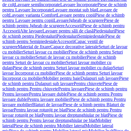
de colţ
Lavoare semiîncorporate
Lavoare încorporate
Piese de schimb
pentru Lavoare încorporate
Lavoare montat sub blat
Lavoare de
colţ
Lavoare varianta Comfort
Lavoare pentru copii
Piese de schimb
pentru Lavoare pentru copii
Lavoare
Jgheab de scurgere
Piese de
schimb pentru Jgheab de scurgere
Accesorii
Piese de schimb pentru
Accesorii
Alte lavoare
Lavoare pentru săli de clasă
Piedestaluri
Piese
de schimb pentru Piedestaluri
Piedestaluri
Semipiedestale
Piese de
schimb pentru Semipiedestale
Accesorii
Capac ventil de
scurgere
Material de fixare
Capace decorative laterale
Seturi de lavoar
cu mobilier
Seturi lavoar cu mobilier
Piese de schimb pentru Seturi
lavoar cu mobilier
Seturi de lavoar cu mobilier
Piese de schimb
pentru Seturi de lavoar cu mobilier
Seturi lavoar mobilier cu
dulap
Piese de schimb pentru Seturi lavoar mobilier cu dulap
Seturi
lavoar încorporat cu mobilier
Piese de schimb pentru Seturi lavoar
încorporat cu mobilier
Mobilier pentru baie
Dulapuri sub lavoare
Piese
de schimb pentru Dulapuri sub lavoare
Pentru chiuvete
Piese de
schimb pentru Pentru chiuvete
Pentru lavoare
Piese de schimb pentru
Pentru lavoare
Pentru lavoare duble
Piese de schimb pentru Pentru
lavoare duble
Pentru lavoare mobilier
Piese de schimb pentru Pentru
lavoare mobilier
Blaturi de lavoar
Piese de schimb pentru Blaturi de
lavoar
Pentru lavoar rotunjit pe blat
Piese de schimb pentru Pentru
lavoar rotunjit pe blat
Pentru lavoar dreptunghiular pe blat
Piese de
schimb pentru Pentru lavoar dreptunghiular pe blat
Mobilier
lateral
Piese de schimb pentru Mobilier lateral
Mobilier lateral
mic
Piese de schimb pentru Mobilier lateral mic
Mobilier înalt
Piese de