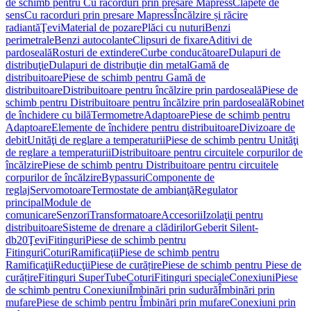
de schimb pentru Cu racorduri prin presare Mapress
Clapete de
sens
Cu racorduri prin presare Mapress
Încălzire și răcire
radiantă
Ţevi
Material de pozare
Plăci cu nuturi
Benzi
perimetrale
Benzi autocolante
Clipsuri de fixare
Aditivi de
pardoseală
Rosturi de extindere
Curbe conducătoare
Dulapuri de
distribuţie
Dulapuri de distribuţie din metal
Gamă de
distribuitoare
Piese de schimb pentru Gamă de
distribuitoare
Distribuitoare pentru încălzire prin pardoseală
Piese de
schimb pentru Distribuitoare pentru încălzire prin pardoseală
Robinet
de închidere cu bilă
Termometre
Adaptoare
Piese de schimb pentru
Adaptoare
Elemente de închidere pentru distribuitoare
Divizoare de
debit
Unităţi de reglare a temperaturii
Piese de schimb pentru Unităţi
de reglare a temperaturii
Distribuitoare pentru circuitele corpurilor de
încălzire
Piese de schimb pentru Distribuitoare pentru circuitele
corpurilor de încălzire
Bypassuri
Componente de
reglaj
Servomotoare
Termostate de ambianţă
Regulator
principal
Module de
comunicare
Senzori
Transformatoare
Accesorii
Izolaţii pentru
distribuitoare
Sisteme de drenare a clădirilor
Geberit Silent-
db20
Ţevi
Fitinguri
Piese de schimb pentru
Fitinguri
Coturi
Ramificaţii
Piese de schimb pentru
Ramificaţii
Reducţii
Piese de curățire
Piese de schimb pentru Piese de
curățire
Fitinguri SuperTube
Coturi
Fitinguri speciale
Conexiuni
Piese
de schimb pentru Conexiuni
Îmbinări prin sudură
Îmbinări prin
mufare
Piese de schimb pentru Îmbinări prin mufare
Conexiuni prin