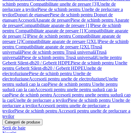
schimb pentru Compatibilitate unelte de presare [3]
Unelte de
prelucrare a ţevilor
Piese de schimb pentru Unelte de prelucrare a
ţevilor
Dopuri de etanşare
Piese de schimb pentru Dopuri de
etanşare
Accesorii
Aparate de presare
Piese de schimb pentru Aparate
de presare
Compatibilitate aparate de presare [1]
Piese de schimb
pentru Compatibilitate aparate de presare [1]
Compatibilitate aparate
de presare [2]
Piese de schimb pentru Compatibilitate aparate de
presare [2]
Compatibilitate aparate de presare [2XL]
Piese de schimb
pentru Compatibilitate aparate de presare [2XL]
Trusă
universală
Piese de schimb pentru Trusă universală
Trusă
universală
Piese de schimb pentru Trusă universală
Unelte pentru
Geberit Silent-db20 / Geberit HDPE
Piese de schimb pentru Unelte
pentru Geberit Silent-db20 / Geberit HDPE
Unelte de
electrofuziune
Piese de schimb pentru Unelte de
electrofuziune
Accesorii pentru unelte de electrofuziune
Unelte
pentru sudură cap la cap
Piese de schimb pentru Unelte pentru
sudură cap la cap
Accesorii pentru unelte pentru sudură cap la
cap
Piese de schimb pentru Accesorii pentru unelte pentru sudură cap
la cap
Unelte de prelucrare a ţevilor
Piese de schimb pentru Unelte de
prelucrare a ţevilor
Accesorii pentru unelte de prelucrare a
ţevilor
Piese de schimb pentru Accesorii pentru unelte de prelucrare a
ţevilor
Categorii de produse
Serii de baie