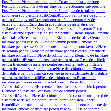
PushControl
Piese de schimb pentru Cu acţionare sub presiune
PushControl
Seturi gata de instalare pentru acţionarea sub presiune
PushControl
Piese de schimb pentru Seturi gata de instalare pentru
acţionarea sub presiune PushControl
Cu dop ventil
Piese de schimb
pentru Cu dop ventil
Accesorii pentru sifoane pentru căzi de
baie
Seturi racord
Racorduri la apă
Sisteme de instalaţii şi de
spălare
Geberit Duofix
Pereţi sistem
Piese de schimb pentru Pereţi
sistem
Sisteme suport
Piese de schimb pentru Sisteme suport
Elemente
de instalare
Piese de schimb pentru Elemente de instalare
Elemente de
instalare pentru vase WC
Piese de schimb pentru Elemente de
instalare pentru vase WC
Elemente de instalare pentru lavoare
Piese
de schimb pentru Elemente de instalare pentru lavoare
Elemente de
instalare pentru bideuri
Piese de schimb pentru Elemente de instalare
pentru bideuri
Elemente de instalare pentru pisoare
Piese de schimb
pentru Elemente de instalare pentru pisoare
Elemente de instalare
pentru duşuri cu scurgere în perete
Piese de schimb pentru Elemente
de instalare pentru duşuri cu scurgere în perete
Elemente de instalare
pentru sarcini în consolă
Piese de schimb pentru Elemente de
instalare pentru sarcini în consolă
Accesoriu
Piese de schimb pentru
Accesoriu
Geberit GIS
Elemente de instalare
Piese de schimb pentru
Elemente de instalare
Accesorii
Piese de schimb pentru
Accesorii
Accesorii
Piese de schimb pentru Accesorii
Pentru pereţi de
sistem
Piese de schimb pentru Pentru pereţi de sistem
Geberit
Kombifix
Elemente de instalare
Piese de schimb pentru Elemente de
instalare
Elemente de instalare pentru vase WC
Piese de schimb