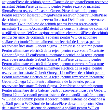
acţionare
Piese de schimb pentru Clapete de acţionare
Pentru rezervor
încastrat Sigma
Piese de schimb pentru Pentru rezervor încastrat
Sigma
Pentru rezervor încastrat Omega
Piese de schimb pentru
Pentru rezervor încastrat Omega
Pentru rezervor încastrat Delta
Piese
de schimb pentru Pentru rezervor încastrat Delta
Pentru rezervoarele
încastrate Twinline
Piese de schimb pentru Pentru rezervoarele
încastrate Twinline
Accesorii
Material de consum
Sisteme de comandă
a spălării pentru WC cu acţionare spălare electronică
Piese de schimb
pentru Sisteme de comandă a spălării pentru WC cu acţionare
spălare electronică
Pentru alimentare electrică de la reţea, pentru
rezervoare încastrate Geberit Sigma 12 cm
Piese de schimb pentru
Pentru alimentare electrică de la reţea, pentru rezervoare încastrate
Geberit Sigma 12 cm
Pentru alimentare electrică de la reţea, pentru
rezervoare încastrate Geberit Sigma 8 cm
Piese de schimb pentru
Pentru alimentare electrică de la reţea, pentru rezervoare încastrate
Geberit Sigma 8 cm
Pentru alimentare electrică de la reţea, pentru
rezervoare încastrate Geberit Omega 12 cm
Piese de schimb pentru
Pentru alimentare electrică de la reţea, pentru rezervoare încastrate
Geberit Omega 12 cm
Pentru alimentare de la baterie, pentru
rezervoare încastrate Geberit Sigma 12 cm
Piese de schimb pentru
Pentru alimentare de la baterie, pentru rezervoare încastrate Geberit
Sigma 12 cm
Accesorii pentru sisteme de comandă a spălării pentru
WC
Piese de schimb pentru Accesorii pentru sisteme de comandă a
spălării pentru WC
Kituri de instalare
Piese de schimb pentru Kituri
de instalare
Pentru sisteme de comandă a spălării pentru WC cu