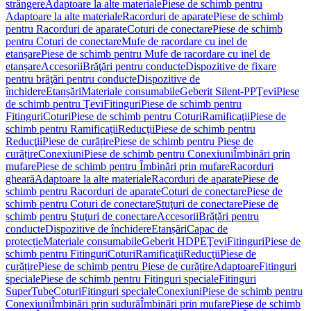
strângere
Adaptoare la alte materiale
Piese de schimb pentru
Adaptoare la alte materiale
Racorduri de aparate
Piese de schimb
pentru Racorduri de aparate
Coturi de conectare
Piese de schimb
pentru Coturi de conectare
Mufe de racordare cu inel de
etanșare
Piese de schimb pentru Mufe de racordare cu inel de
etanșare
Accesorii
Brăţări pentru conducte
Dispozitive de fixare
pentru brăţări pentru conducte
Dispozitive de
închidere
Etanșări
Materiale consumabile
Geberit Silent-PP
Ţevi
Piese
de schimb pentru Ţevi
Fitinguri
Piese de schimb pentru
Fitinguri
Coturi
Piese de schimb pentru Coturi
Ramificaţii
Piese de
schimb pentru Ramificaţii
Reducţii
Piese de schimb pentru
Reducţii
Piese de curățire
Piese de schimb pentru Piese de
curățire
Conexiuni
Piese de schimb pentru Conexiuni
Îmbinări prin
mufare
Piese de schimb pentru Îmbinări prin mufare
Racorduri
gheară
Adaptoare la alte materiale
Racorduri de aparate
Piese de
schimb pentru Racorduri de aparate
Coturi de conectare
Piese de
schimb pentru Coturi de conectare
Ştuţuri de conectare
Piese de
schimb pentru Ştuţuri de conectare
Accesorii
Brățări pentru
conducte
Dispozitive de închidere
Etanșări
Capac de
protecție
Materiale consumabile
Geberit HDPE
Ţevi
Fitinguri
Piese de
schimb pentru Fitinguri
Coturi
Ramificaţii
Reducţii
Piese de
curățire
Piese de schimb pentru Piese de curățire
Adaptoare
Fitinguri
speciale
Piese de schimb pentru Fitinguri speciale
Fitinguri
SuperTube
Coturi
Fitinguri speciale
Conexiuni
Piese de schimb pentru
Conexiuni
Îmbinări prin sudură
Îmbinări prin mufare
Piese de schimb