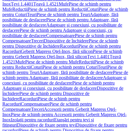
Inox
Ţevi 1.4401
Ţeavă 1.4521
Mufe
Piese de schimb pentru
Mufe
Reducţii
Piese de schimb pentru Reducţii
Coturi
Piese de schimb
pentru Coturi
Teuri
Piese de schimb pentru Teuri
Adaptoare, fără
posibilitate de desfacere
Piese de schimb pentru Adaptoare, fără
posibilitate de desfacere
Adaptoare şi conexiuni, cu posibilitate de
desfacere
Piese de schimb pentru Adaptoare şi conexiuni, cu
posibilitate de desfacere
Compensatoare
Piese de schimb pentru
Compensatoare
Treceri
Dispozitive de închidere
Piese de schimb
pentru Dispozitive de închidere
Racorduri
Piese de schimb pentru
Racorduri
Geberit Mapress Oţel-Inox, fără silicon
Piese de schimb
pentru Geberit Mapress Oţel-Inox, fără silicon
Ţevi 1.4401
Ţeavă
1.4521
Mufe
Piese de schimb pentru Mufe
Reducţii
Piese de schimb
pentru Reducţii
Coturi
Piese de schimb pentru Coturi
Teuri
Piese de
schimb pentru Teuri
Adaptoare, fără posibilitate de desfacere
Piese de
schimb pentru Adaptoare, fără posibilitate de desfacere
Adaptoare şi
conexiuni, cu posibilitate de desfacere
Piese de schimb pentru
Adaptoare şi conexiuni, cu posibilitate de desfacere
Dispozitive de
închidere
Piese de schimb pentru Dispozitive de
închidere
Racorduri
Piese de schimb pentru
Racorduri
Compensatoare
Piese de schimb pentru
Compensatoare
Treceri
Accesorii pentru Geberit Mapress Oţel-
Inox
Piese de schimb pentru Accesorii pentru Geberit Mapress Oţel-
Inox
Izolaţii pentru racorduri
Etanşări pentru ţevi şi
fitinguri
Dispozitive de fixare pentru ţevi
Dispozitive de fixare pentru
racorduri
Piese de schimb pentru Dispozitive de fixare pentru