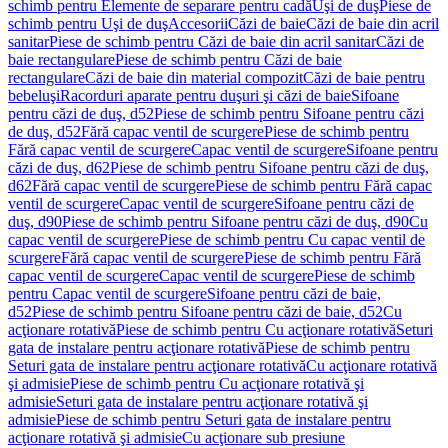
schimb pentru Elemente de separare pentru cadă
Uşi de duş
Piese de
schimb pentru Uşi de duş
Accesorii
Căzi de baie
Căzi de baie din acril
sanitar
Piese de schimb pentru Căzi de baie din acril sanitar
Căzi de
baie rectangulare
Piese de schimb pentru Căzi de baie
rectangulare
Căzi de baie din material compozit
Căzi de baie pentru
bebeluşi
Racorduri aparate pentru duşuri şi căzi de baie
Sifoane
pentru căzi de duş, d52
Piese de schimb pentru Sifoane pentru căzi
de duş, d52
Fără capac ventil de scurgere
Piese de schimb pentru
Fără capac ventil de scurgere
Capac ventil de scurgere
Sifoane pentru
căzi de duş, d62
Piese de schimb pentru Sifoane pentru căzi de duş,
d62
Fără capac ventil de scurgere
Piese de schimb pentru Fără capac
ventil de scurgere
Capac ventil de scurgere
Sifoane pentru căzi de
duş, d90
Piese de schimb pentru Sifoane pentru căzi de duş, d90
Cu
capac ventil de scurgere
Piese de schimb pentru Cu capac ventil de
scurgere
Fără capac ventil de scurgere
Piese de schimb pentru Fără
capac ventil de scurgere
Capac ventil de scurgere
Piese de schimb
pentru Capac ventil de scurgere
Sifoane pentru căzi de baie,
d52
Piese de schimb pentru Sifoane pentru căzi de baie, d52
Cu
acţionare rotativă
Piese de schimb pentru Cu acţionare rotativă
Seturi
gata de instalare pentru acţionare rotativă
Piese de schimb pentru
Seturi gata de instalare pentru acţionare rotativă
Cu acţionare rotativă
şi admisie
Piese de schimb pentru Cu acţionare rotativă şi
admisie
Seturi gata de instalare pentru acţionare rotativă şi
admisie
Piese de schimb pentru Seturi gata de instalare pentru
acţionare rotativă şi admisie
Cu acţionare sub presiune