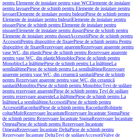
pentru Elemente de instalare pentru vase WC
Elemente de instalare
pentru lavoare
Piese de schimb pentru Elemente de instalare pentru
lavoare
Elemente de instalare pentru bideuri
Piese de schimb pentru
Elemente de instalare pentru bideuri
Elemente de instalare pentru
pisoare
Piese de schimb pentru Elemente de instalare pentru
pisoare
Elemente de instalare pentru duşuri
Piese de schimb pentru
Elemente de instalare pentru duşuri
Accesorii
Piese de schimb pentru
Accesorii
Pentru dispozitive de fixare
Piese de schimb pentru Pentru
dispozitive de fixare
Rezervoare aparente
Rezervoare aparente pentru
vase WC, din plastic
Piese de schimb pentru Rezervoare aparente
pentru vase WC, din plastic
Monobloc
Piese de schimb pentru
Monobloc
La înălțime
Piese de schimb pentru La înălțime
La
semiînălțime
Piese de schimb pentru La semiînălțime
Rezervoare
aparente pentru vase WC, din ceramică sanitară
Piese de schimb
pentru Rezervoare aparente pentru vase WC, din ceramică
sanitară
Monobloc
Piese de schimb pentru Monobloc
Ţevi de spălare
pentru rezervoare aparente
Piese de schimb pentru Ţevi de spălare
pentru rezervoare aparente
La înălțime
Piese de schimb pentru La
înălțime
La semiînălțime
Accesorii
Piese de schimb pentru
Accesorii
Racorduri
Piese de schimb pentru Racorduri
Robinete
colţar
Mufe
Rezervoare încastrate
Rezervoare încastrate Sigma
Piese
de schimb pentru Rezervoare încastrate Sigma
Rezervoare încastrate
Omega
Piese de schimb pentru Rezervoare încastrate
Omega
Rezervoare încastrate Delta
Piese de schimb pentru
Rezervoare încastrate Delta
Ţevi de spălare
Accesorii
Valve de