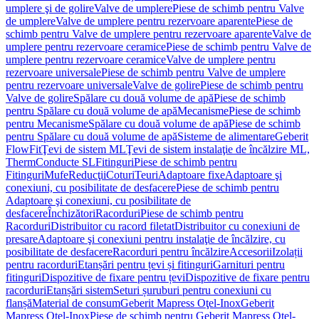
umplere şi de golire
Valve de umplere
Piese de schimb pentru Valve
de umplere
Valve de umplere pentru rezervoare aparente
Piese de
schimb pentru Valve de umplere pentru rezervoare aparente
Valve de
umplere pentru rezervoare ceramice
Piese de schimb pentru Valve de
umplere pentru rezervoare ceramice
Valve de umplere pentru
rezervoare universale
Piese de schimb pentru Valve de umplere
pentru rezervoare universale
Valve de golire
Piese de schimb pentru
Valve de golire
Spălare cu două volume de apă
Piese de schimb
pentru Spălare cu două volume de apă
Mecanisme
Piese de schimb
pentru Mecanisme
Spălare cu două volume de apă
Piese de schimb
pentru Spălare cu două volume de apă
Sisteme de alimentare
Geberit
FlowFit
Ţevi de sistem ML
Ţevi de sistem instalaţie de încălzire ML,
Therm
Conducte SL
Fitinguri
Piese de schimb pentru
Fitinguri
Mufe
Reducţii
Coturi
Teuri
Adaptoare fixe
Adaptoare şi
conexiuni, cu posibilitate de desfacere
Piese de schimb pentru
Adaptoare şi conexiuni, cu posibilitate de
desfacere
Închizători
Racorduri
Piese de schimb pentru
Racorduri
Distribuitor cu racord filetat
Distribuitor cu conexiuni de
presare
Adaptoare şi conexiuni pentru instalaţie de încălzire, cu
posibilitate de desfacere
Racorduri pentru încălzire
Accesorii
Izolații
pentru racorduri
Etanșări pentru țevi și fitinguri
Garnituri pentru
fitinguri
Dispozitive de fixare pentru țevi
Dispozitive de fixare pentru
racorduri
Etanșări sistem
Seturi șuruburi pentru conexiuni cu
flanșă
Material de consum
Geberit Mapress Oţel-Inox
Geberit
Mapress Oţel-Inox
Piese de schimb pentru Geberit Mapress Oţel-