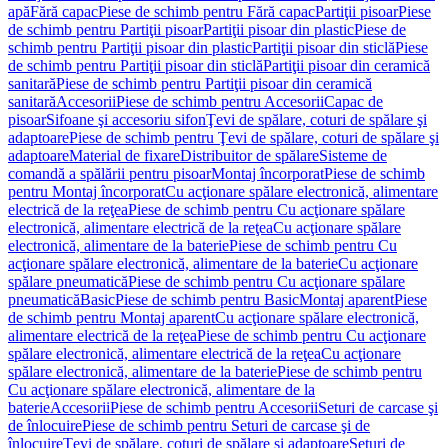
apă
Fără capac
Piese de schimb pentru Fără capac
Partiţii pisoar
Piese
de schimb pentru Partiţii pisoar
Partiţii pisoar din plastic
Piese de
schimb pentru Partiţii pisoar din plastic
Partiţii pisoar din sticlă
Piese
de schimb pentru Partiţii pisoar din sticlă
Partiţii pisoar din ceramică
sanitară
Piese de schimb pentru Partiţii pisoar din ceramică
sanitară
Accesorii
Piese de schimb pentru Accesorii
Capac de
pisoar
Sifoane şi accesoriu sifon
Ţevi de spălare, coturi de spălare şi
adaptoare
Piese de schimb pentru Ţevi de spălare, coturi de spălare şi
adaptoare
Material de fixare
Distribuitor de spălare
Sisteme de
comandă a spălării pentru pisoar
Montaj încorporat
Piese de schimb
pentru Montaj încorporat
Cu acţionare spălare electronică, alimentare
electrică de la reţea
Piese de schimb pentru Cu acţionare spălare
electronică, alimentare electrică de la reţea
Cu acţionare spălare
electronică, alimentare de la baterie
Piese de schimb pentru Cu
acţionare spălare electronică, alimentare de la baterie
Cu acţionare
spălare pneumatică
Piese de schimb pentru Cu acţionare spălare
pneumatică
Basic
Piese de schimb pentru Basic
Montaj aparent
Piese
de schimb pentru Montaj aparent
Cu acţionare spălare electronică,
alimentare electrică de la reţea
Piese de schimb pentru Cu acţionare
spălare electronică, alimentare electrică de la reţea
Cu acţionare
spălare electronică, alimentare de la baterie
Piese de schimb pentru
Cu acţionare spălare electronică, alimentare de la
baterie
Accesorii
Piese de schimb pentru Accesorii
Seturi de carcase şi
de înlocuire
Piese de schimb pentru Seturi de carcase şi de
înlocuire
Ţevi de spălare, coturi de spălare şi adaptoare
Seturi de