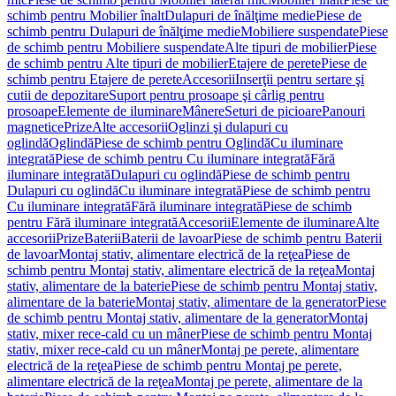
schimb pentru Mobilier înalt
Dulapuri de înălţime medie
Piese de
schimb pentru Dulapuri de înălţime medie
Mobiliere suspendate
Piese
de schimb pentru Mobiliere suspendate
Alte tipuri de mobilier
Piese
de schimb pentru Alte tipuri de mobilier
Etajere de perete
Piese de
schimb pentru Etajere de perete
Accesorii
Inserţii pentru sertare şi
cutii de depozitare
Suport pentru prosoape şi cârlig pentru
prosoape
Elemente de iluminare
Mânere
Seturi de picioare
Panouri
magnetice
Prize
Alte accesorii
Oglinzi şi dulapuri cu
oglindă
Oglindă
Piese de schimb pentru Oglindă
Cu iluminare
integrată
Piese de schimb pentru Cu iluminare integrată
Fără
iluminare integrată
Dulapuri cu oglindă
Piese de schimb pentru
Dulapuri cu oglindă
Cu iluminare integrată
Piese de schimb pentru
Cu iluminare integrată
Fără iluminare integrată
Piese de schimb
pentru Fără iluminare integrată
Accesorii
Elemente de iluminare
Alte
accesorii
Prize
Baterii
Baterii de lavoar
Piese de schimb pentru Baterii
de lavoar
Montaj stativ, alimentare electrică de la reţea
Piese de
schimb pentru Montaj stativ, alimentare electrică de la reţea
Montaj
stativ, alimentare de la baterie
Piese de schimb pentru Montaj stativ,
alimentare de la baterie
Montaj stativ, alimentare de la generator
Piese
de schimb pentru Montaj stativ, alimentare de la generator
Montaj
stativ, mixer rece-cald cu un mâner
Piese de schimb pentru Montaj
stativ, mixer rece-cald cu un mâner
Montaj pe perete, alimentare
electrică de la reţea
Piese de schimb pentru Montaj pe perete,
alimentare electrică de la reţea
Montaj pe perete, alimentare de la