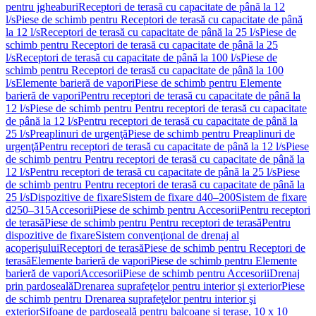
pentru jgheaburi
Receptori de terasă cu capacitate de până la 12
l/s
Piese de schimb pentru Receptori de terasă cu capacitate de până
la 12 l/s
Receptori de terasă cu capacitate de până la 25 l/s
Piese de
schimb pentru Receptori de terasă cu capacitate de până la 25
l/s
Receptori de terasă cu capacitate de până la 100 l/s
Piese de
schimb pentru Receptori de terasă cu capacitate de până la 100
l/s
Elemente barieră de vapori
Piese de schimb pentru Elemente
barieră de vapori
Pentru receptori de terasă cu capacitate de până la
12 l/s
Piese de schimb pentru Pentru receptori de terasă cu capacitate
de până la 12 l/s
Pentru receptori de terasă cu capacitate de până la
25 l/s
Preaplinuri de urgenţă
Piese de schimb pentru Preaplinuri de
urgenţă
Pentru receptori de terasă cu capacitate de până la 12 l/s
Piese
de schimb pentru Pentru receptori de terasă cu capacitate de până la
12 l/s
Pentru receptori de terasă cu capacitate de până la 25 l/s
Piese
de schimb pentru Pentru receptori de terasă cu capacitate de până la
25 l/s
Dispozitive de fixare
Sistem de fixare d40–200
Sistem de fixare
d250–315
Accesorii
Piese de schimb pentru Accesorii
Pentru receptori
de terasă
Piese de schimb pentru Pentru receptori de terasă
Pentru
dispozitive de fixare
Sistem convenţional de drenaj al
acoperişului
Receptori de terasă
Piese de schimb pentru Receptori de
terasă
Elemente barieră de vapori
Piese de schimb pentru Elemente
barieră de vapori
Accesorii
Piese de schimb pentru Accesorii
Drenaj
prin pardoseală
Drenarea suprafeţelor pentru interior şi exterior
Piese
de schimb pentru Drenarea suprafeţelor pentru interior şi
exterior
Sifoane de pardoseală pentru balcoane și terase, 10 x 10