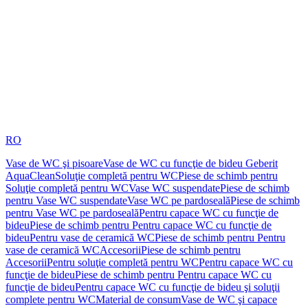
RO
Vase de WC şi pisoare
Vase de WC cu funcţie de bideu Geberit
AquaClean
Soluţie completă pentru WC
Piese de schimb pentru
Soluţie completă pentru WC
Vase WC suspendate
Piese de schimb
pentru Vase WC suspendate
Vase WC pe pardoseală
Piese de schimb
pentru Vase WC pe pardoseală
Pentru capace WC cu funcţie de
bideu
Piese de schimb pentru Pentru capace WC cu funcţie de
bideu
Pentru vase de ceramică WC
Piese de schimb pentru Pentru
vase de ceramică WC
Accesorii
Piese de schimb pentru
Accesorii
Pentru soluţie completă pentru WC
Pentru capace WC cu
funcţie de bideu
Piese de schimb pentru Pentru capace WC cu
funcţie de bideu
Pentru capace WC cu funcţie de bideu şi soluţii
complete pentru WC
Material de consum
Vase de WC şi capace