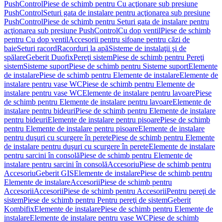
PushControl
Piese de schimb pentru Cu acţionare sub presiune
PushControl
Seturi gata de instalare pentru acţionarea sub presiune
PushControl
Piese de schimb pentru Seturi gata de instalare pentru
acţionarea sub presiune PushControl
Cu dop ventil
Piese de schimb
pentru Cu dop ventil
Accesorii pentru sifoane pentru căzi de
baie
Seturi racord
Racorduri la apă
Sisteme de instalaţii şi de
spălare
Geberit Duofix
Pereţi sistem
Piese de schimb pentru Pereţi
sistem
Sisteme suport
Piese de schimb pentru Sisteme suport
Elemente
de instalare
Piese de schimb pentru Elemente de instalare
Elemente de
instalare pentru vase WC
Piese de schimb pentru Elemente de
instalare pentru vase WC
Elemente de instalare pentru lavoare
Piese
de schimb pentru Elemente de instalare pentru lavoare
Elemente de
instalare pentru bideuri
Piese de schimb pentru Elemente de instalare
pentru bideuri
Elemente de instalare pentru pisoare
Piese de schimb
pentru Elemente de instalare pentru pisoare
Elemente de instalare
pentru duşuri cu scurgere în perete
Piese de schimb pentru Elemente
de instalare pentru duşuri cu scurgere în perete
Elemente de instalare
pentru sarcini în consolă
Piese de schimb pentru Elemente de
instalare pentru sarcini în consolă
Accesoriu
Piese de schimb pentru
Accesoriu
Geberit GIS
Elemente de instalare
Piese de schimb pentru
Elemente de instalare
Accesorii
Piese de schimb pentru
Accesorii
Accesorii
Piese de schimb pentru Accesorii
Pentru pereţi de
sistem
Piese de schimb pentru Pentru pereţi de sistem
Geberit
Kombifix
Elemente de instalare
Piese de schimb pentru Elemente de
instalare
Elemente de instalare pentru vase WC
Piese de schimb