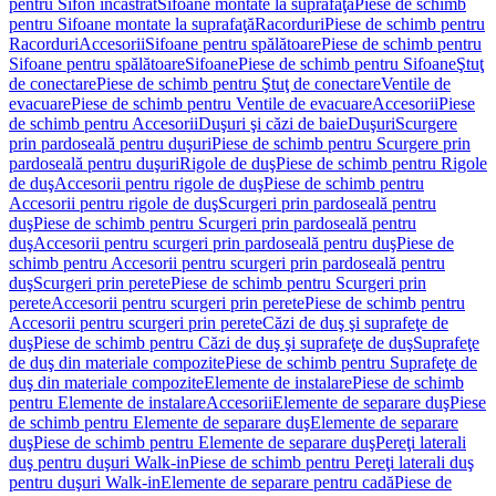
pentru Sifon încastrat
Sifoane montate la suprafaţă
Piese de schimb
pentru Sifoane montate la suprafaţă
Racorduri
Piese de schimb pentru
Racorduri
Accesorii
Sifoane pentru spălătoare
Piese de schimb pentru
Sifoane pentru spălătoare
Sifoane
Piese de schimb pentru Sifoane
Ştuţ
de conectare
Piese de schimb pentru Ştuţ de conectare
Ventile de
evacuare
Piese de schimb pentru Ventile de evacuare
Accesorii
Piese
de schimb pentru Accesorii
Duşuri şi căzi de baie
Duşuri
Scurgere
prin pardoseală pentru duşuri
Piese de schimb pentru Scurgere prin
pardoseală pentru duşuri
Rigole de duş
Piese de schimb pentru Rigole
de duş
Accesorii pentru rigole de duş
Piese de schimb pentru
Accesorii pentru rigole de duş
Scurgeri prin pardoseală pentru
duş
Piese de schimb pentru Scurgeri prin pardoseală pentru
duş
Accesorii pentru scurgeri prin pardoseală pentru duş
Piese de
schimb pentru Accesorii pentru scurgeri prin pardoseală pentru
duş
Scurgeri prin perete
Piese de schimb pentru Scurgeri prin
perete
Accesorii pentru scurgeri prin perete
Piese de schimb pentru
Accesorii pentru scurgeri prin perete
Căzi de duş şi suprafeţe de
duş
Piese de schimb pentru Căzi de duş şi suprafeţe de duş
Suprafeţe
de duş din materiale compozite
Piese de schimb pentru Suprafeţe de
duş din materiale compozite
Elemente de instalare
Piese de schimb
pentru Elemente de instalare
Accesorii
Elemente de separare duş
Piese
de schimb pentru Elemente de separare duş
Elemente de separare
duş
Piese de schimb pentru Elemente de separare duş
Pereţi laterali
duş pentru duşuri Walk-in
Piese de schimb pentru Pereţi laterali duş
pentru duşuri Walk-in
Elemente de separare pentru cadă
Piese de