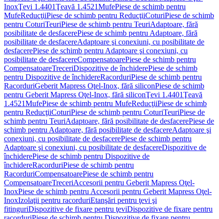
Inox
Ţevi 1.4401
Ţeavă 1.4521
Mufe
Piese de schimb pentru
Mufe
Reducţii
Piese de schimb pentru Reducţii
Coturi
Piese de schimb
pentru Coturi
Teuri
Piese de schimb pentru Teuri
Adaptoare, fără
posibilitate de desfacere
Piese de schimb pentru Adaptoare, fără
posibilitate de desfacere
Adaptoare şi conexiuni, cu posibilitate de
desfacere
Piese de schimb pentru Adaptoare şi conexiuni, cu
posibilitate de desfacere
Compensatoare
Piese de schimb pentru
Compensatoare
Treceri
Dispozitive de închidere
Piese de schimb
pentru Dispozitive de închidere
Racorduri
Piese de schimb pentru
Racorduri
Geberit Mapress Oţel-Inox, fără silicon
Piese de schimb
pentru Geberit Mapress Oţel-Inox, fără silicon
Ţevi 1.4401
Ţeavă
1.4521
Mufe
Piese de schimb pentru Mufe
Reducţii
Piese de schimb
pentru Reducţii
Coturi
Piese de schimb pentru Coturi
Teuri
Piese de
schimb pentru Teuri
Adaptoare, fără posibilitate de desfacere
Piese de
schimb pentru Adaptoare, fără posibilitate de desfacere
Adaptoare şi
conexiuni, cu posibilitate de desfacere
Piese de schimb pentru
Adaptoare şi conexiuni, cu posibilitate de desfacere
Dispozitive de
închidere
Piese de schimb pentru Dispozitive de
închidere
Racorduri
Piese de schimb pentru
Racorduri
Compensatoare
Piese de schimb pentru
Compensatoare
Treceri
Accesorii pentru Geberit Mapress Oţel-
Inox
Piese de schimb pentru Accesorii pentru Geberit Mapress Oţel-
Inox
Izolaţii pentru racorduri
Etanşări pentru ţevi şi
fitinguri
Dispozitive de fixare pentru ţevi
Dispozitive de fixare pentru
racorduri
Piese de schimb pentru Dispozitive de fixare pentru