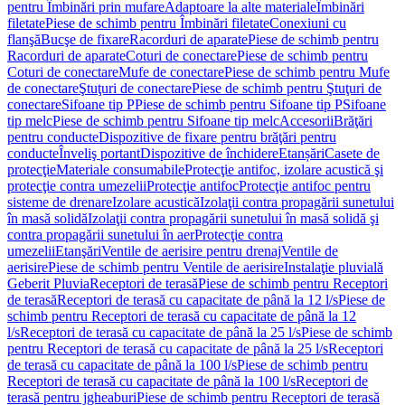
pentru Îmbinări prin mufare
Adaptoare la alte materiale
Îmbinări
filetate
Piese de schimb pentru Îmbinări filetate
Conexiuni cu
flanşă
Bucşe de fixare
Racorduri de aparate
Piese de schimb pentru
Racorduri de aparate
Coturi de conectare
Piese de schimb pentru
Coturi de conectare
Mufe de conectare
Piese de schimb pentru Mufe
de conectare
Ştuţuri de conectare
Piese de schimb pentru Ştuţuri de
conectare
Sifoane tip P
Piese de schimb pentru Sifoane tip P
Sifoane
tip melc
Piese de schimb pentru Sifoane tip melc
Accesorii
Brăţări
pentru conducte
Dispozitive de fixare pentru brăţări pentru
conducte
Înveliş portant
Dispozitive de închidere
Etanșări
Casete de
protecţie
Materiale consumabile
Protecţie antifoc, izolare acustică şi
protecţie contra umezelii
Protecţie antifoc
Protecţie antifoc pentru
sisteme de drenare
Izolare acustică
Izolaţii contra propagării sunetului
în masă solidă
Izolaţii contra propagării sunetului în masă solidă şi
contra propagării sunetului în aer
Protecţie contra
umezelii
Etanşări
Ventile de aerisire pentru drenaj
Ventile de
aerisire
Piese de schimb pentru Ventile de aerisire
Instalaţie pluvială
Geberit Pluvia
Receptori de terasă
Piese de schimb pentru Receptori
de terasă
Receptori de terasă cu capacitate de până la 12 l/s
Piese de
schimb pentru Receptori de terasă cu capacitate de până la 12
l/s
Receptori de terasă cu capacitate de până la 25 l/s
Piese de schimb
pentru Receptori de terasă cu capacitate de până la 25 l/s
Receptori
de terasă cu capacitate de până la 100 l/s
Piese de schimb pentru
Receptori de terasă cu capacitate de până la 100 l/s
Receptori de
terasă pentru jgheaburi
Piese de schimb pentru Receptori de terasă