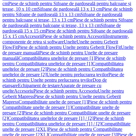
cm
Piese de schimb pentru Sifoane de pardoseală pentru balcoane și
terase, 10 x 10 cm
Sifoane de pardoseală 13 x 13 cm
Piese de schimb
pentru Sifoane de pardoseală 13 x 13 cm
Sifoane de pardoseală
pentru balcoane şi terase, 13 x 13 cm
Piese de schimb pentru Sifoane
de pardoseală pentru balcoane şi terase, 13 x 13 cm
Sifoane de
pardoseală 15 x 15 cm
Piese de schimb pentru Sifoane de pardoseală
15 x 15 cm
Accesorii
Piese de schimb pentru Accesorii
Instrumente,
componente de reţea şi software
Unelte
Unelte pentru Geberit
FlowFit
Piese de schimb pentru Unelte pentru Geberit FlowFit
Unelte
de presare manuală
Piese de schimb pentru Unelte de presare
manuală
Compatibilitatea uneltelor de presare [1]
Piese de schimb
pentru Compatibilitatea uneltelor de presare [1]
Compatibilitatea
uneltelor de presare [2]
Piese de schimb pentru Compatibilitatea
uneltelor de presare [2]
Unelte pentru prelucrarea ţevilor
Piese de
schimb pentru Unelte pentru prelucrarea ţevilor
Dop de
etanşare
Echipament de testare
Aparate de presare cu
unelte
Accesoriu
Piese de schimb pentru Accesoriu
Unelte pentru
Geberit Mapress
Piese de schimb pentru Unelte pentru Geberit
Mapress
Compatibilitate unelte de presare [1]
Piese de schimb pentru
Compatibilitate unelte de presare [1]
Compatibilitate unelte de
presare [2]
Piese de schimb pentru Compatibilitate unelte de presare
[2]
Compatibilitatea uneltelor de presare [1] / [2]
Piese de schimb
pentru Compatibilitatea uneltelor de presare [1] / [2]
Compatibilitate
unelte de presare [2XL]
Piese de schimb pentru Compatibilitate
unelte de presare [2XL]
Compatibilitate unelte de presare [3]
Piese de