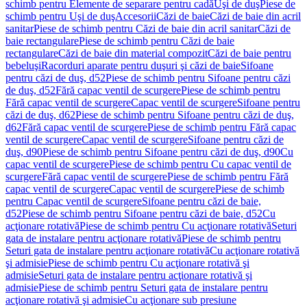
schimb pentru Elemente de separare pentru cadă
Uşi de duş
Piese de
schimb pentru Uşi de duş
Accesorii
Căzi de baie
Căzi de baie din acril
sanitar
Piese de schimb pentru Căzi de baie din acril sanitar
Căzi de
baie rectangulare
Piese de schimb pentru Căzi de baie
rectangulare
Căzi de baie din material compozit
Căzi de baie pentru
bebeluşi
Racorduri aparate pentru duşuri şi căzi de baie
Sifoane
pentru căzi de duş, d52
Piese de schimb pentru Sifoane pentru căzi
de duş, d52
Fără capac ventil de scurgere
Piese de schimb pentru
Fără capac ventil de scurgere
Capac ventil de scurgere
Sifoane pentru
căzi de duş, d62
Piese de schimb pentru Sifoane pentru căzi de duş,
d62
Fără capac ventil de scurgere
Piese de schimb pentru Fără capac
ventil de scurgere
Capac ventil de scurgere
Sifoane pentru căzi de
duş, d90
Piese de schimb pentru Sifoane pentru căzi de duş, d90
Cu
capac ventil de scurgere
Piese de schimb pentru Cu capac ventil de
scurgere
Fără capac ventil de scurgere
Piese de schimb pentru Fără
capac ventil de scurgere
Capac ventil de scurgere
Piese de schimb
pentru Capac ventil de scurgere
Sifoane pentru căzi de baie,
d52
Piese de schimb pentru Sifoane pentru căzi de baie, d52
Cu
acţionare rotativă
Piese de schimb pentru Cu acţionare rotativă
Seturi
gata de instalare pentru acţionare rotativă
Piese de schimb pentru
Seturi gata de instalare pentru acţionare rotativă
Cu acţionare rotativă
şi admisie
Piese de schimb pentru Cu acţionare rotativă şi
admisie
Seturi gata de instalare pentru acţionare rotativă şi
admisie
Piese de schimb pentru Seturi gata de instalare pentru
acţionare rotativă şi admisie
Cu acţionare sub presiune