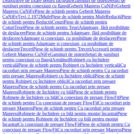
Dispozitive de fixare pentru racorduri
Garnituri de sistem
Seturi de
șuruburi pentru conexiuni cu flanșă
Geberit Mapress CuNiFe
Geberit
Mapress CuNiFe
Piese de schimb pentru Geberit Mapress
CuNiFe
Ţevi 2.1972
Mufe
Piese de schimb pentru Mufe
Reducţii
Piese
de schimb pentru Reducţii
Coturi
Piese de schimb pentru
Coturi
Teuri
Piese de schimb pentru Teuri
Adaptoare, fără posibilitate
de desfacere
Piese de schimb pentru Adaptoare, fără posibilitate de
desfacere
Adaptoare şi conexiuni, cu posibilitate de desfacere
Piese
de schimb pentru Adaptoare şi conexiuni, cu posibilitate de
desfacere
Treceri
Piese de schimb pentru Treceri
Accesorii pentru
Geberit Mapress CuNiFe
Garnituri de sistem
Seturi de șuruburi
pentru conexiuni cu flanșă
Armături
Robineți cu închidere
verticală
Piese de schimb pentru Robineți cu închidere verticală
Cu
racorduri prin presare Mapress
Piese de schimb pentru Cu racorduri
prin presare Mapress
Robineți cu închidere oblică
Piese de schimb
pentru Robineți cu închidere oblică
Cu racorduri prin presare
Mapress
Piese de schimb pentru Cu racorduri prin presare
Mapress
Robinete de închidere cu bilă
Piese de schimb pentru
Robinete de închidere cu bilă
Cu conexiuni de presare FlowFit
Piese
de schimb pentru Cu conexiuni de presare FlowFit
Cu racorduri prin
presare Mapress
Piese de schimb pentru Cu racorduri prin presare
Mapress
Robinete de închidere cu bilă pentru montaj încastrat
Piese
de schimb pentru Robinete de închidere cu bilă pentru montaj
încastrat
Cu conexiuni de presare FlowFit
Piese de schimb pentru Cu
conexiuni de presare FlowFit
Cu racorduri prin presare Mapress
Piese