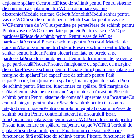
acţionare spălare electronică
Piese de schimb pentru Pentru sisteme
de comandă a spălării pentru WC cu acţionare spălare
electronică
Module sanitare Geberit Monolith
Modul sanitar pentru
vas de WC
Piese de schimb pentru Modul sanitar pentru vas de
WC
Pentru vase de WC suspendate pe perete
Piese de schimb pentru
Pentru vase de WC suspendate pe perete
Pentru vase de WC pe
pardoseală
Piese de schimb pentru Pentru vase de WC pe
pardoseală
Accesorii
Piese de schimb pentru Accesorii
Material de
consum
Modul sanitar pentru bideuri
Piese de schimb pentru Modul
sanitar pentru bideuri
Pentru bideuri montate pe perete şi pe
pardoseală
Piese de schimb pentru Pentru bideuri montate pe perete
şi pe pardoseală
Pisoare
Pisoare, funcţionare cu spălare, cu margine
de spălare
Piese de schimb pentru Pisoare, funcţionare cu spălare, cu
margine de spălare
Fără capac
Piese de schimb pentru Fără
capac
Pisoare, funcţionare cu spălare, fără margine de spălare
Piese
de schimb pentru Pisoare, funcţionare cu spălare, fără margine de
spălare
Pentru sisteme de comandă aparente sau încastrate
Piese de
schimb pentru Pentru sisteme de comandă aparente sau încastrate
Cu
control integrat pentru pisoar
Piese de schimb pentru Cu control
integrat pentru pisoar
Pentru controlul integrat al pisoarului
Piese de
schimb pentru Pentru controlul integrat al pisoarului
Pisoar,
funcţionare cu spălare, cu/pentru capac WC
Piese de schimb pentru
Pisoar, funcţionare cu spălare, cu/pentru capac WC
Fără bordură de
spălare
Piese de schimb pentru Fără bordură de spălare
Pisoare,
funcţionare fără apă
Piese de schimb pentru Pisoare, funcţionare fără