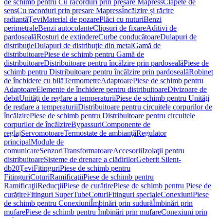
de schimb pentru Cu racorduri prin presare Mapress
Clapete de
sens
Cu racorduri prin presare Mapress
Încălzire și răcire
radiantă
Ţevi
Material de pozare
Plăci cu nuturi
Benzi
perimetrale
Benzi autocolante
Clipsuri de fixare
Aditivi de
pardoseală
Rosturi de extindere
Curbe conducătoare
Dulapuri de
distribuţie
Dulapuri de distribuţie din metal
Gamă de
distribuitoare
Piese de schimb pentru Gamă de
distribuitoare
Distribuitoare pentru încălzire prin pardoseală
Piese de
schimb pentru Distribuitoare pentru încălzire prin pardoseală
Robinet
de închidere cu bilă
Termometre
Adaptoare
Piese de schimb pentru
Adaptoare
Elemente de închidere pentru distribuitoare
Divizoare de
debit
Unităţi de reglare a temperaturii
Piese de schimb pentru Unităţi
de reglare a temperaturii
Distribuitoare pentru circuitele corpurilor de
încălzire
Piese de schimb pentru Distribuitoare pentru circuitele
corpurilor de încălzire
Bypassuri
Componente de
reglaj
Servomotoare
Termostate de ambianţă
Regulator
principal
Module de
comunicare
Senzori
Transformatoare
Accesorii
Izolaţii pentru
distribuitoare
Sisteme de drenare a clădirilor
Geberit Silent-
db20
Ţevi
Fitinguri
Piese de schimb pentru
Fitinguri
Coturi
Ramificaţii
Piese de schimb pentru
Ramificaţii
Reducţii
Piese de curățire
Piese de schimb pentru Piese de
curățire
Fitinguri SuperTube
Coturi
Fitinguri speciale
Conexiuni
Piese
de schimb pentru Conexiuni
Îmbinări prin sudură
Îmbinări prin
mufare
Piese de schimb pentru Îmbinări prin mufare
Conexiuni prin