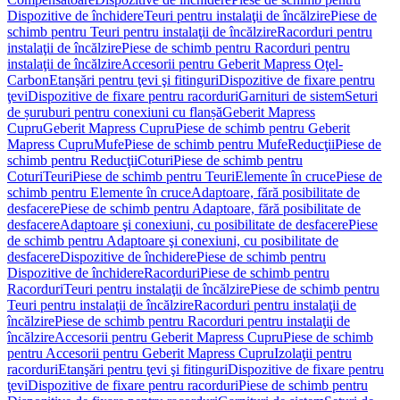
Dispozitive de închidere
Teuri pentru instalaţii de încălzire
Piese de
schimb pentru Teuri pentru instalaţii de încălzire
Racorduri pentru
instalaţii de încălzire
Piese de schimb pentru Racorduri pentru
instalaţii de încălzire
Accesorii pentru Geberit Mapress Oţel-
Carbon
Etanşări pentru ţevi şi fitinguri
Dispozitive de fixare pentru
ţevi
Dispozitive de fixare pentru racorduri
Garnituri de sistem
Seturi
de șuruburi pentru conexiuni cu flanșă
Geberit Mapress
Cupru
Geberit Mapress Cupru
Piese de schimb pentru Geberit
Mapress Cupru
Mufe
Piese de schimb pentru Mufe
Reducţii
Piese de
schimb pentru Reducţii
Coturi
Piese de schimb pentru
Coturi
Teuri
Piese de schimb pentru Teuri
Elemente în cruce
Piese de
schimb pentru Elemente în cruce
Adaptoare, fără posibilitate de
desfacere
Piese de schimb pentru Adaptoare, fără posibilitate de
desfacere
Adaptoare şi conexiuni, cu posibilitate de desfacere
Piese
de schimb pentru Adaptoare şi conexiuni, cu posibilitate de
desfacere
Dispozitive de închidere
Piese de schimb pentru
Dispozitive de închidere
Racorduri
Piese de schimb pentru
Racorduri
Teuri pentru instalaţii de încălzire
Piese de schimb pentru
Teuri pentru instalaţii de încălzire
Racorduri pentru instalaţii de
încălzire
Piese de schimb pentru Racorduri pentru instalaţii de
încălzire
Accesorii pentru Geberit Mapress Cupru
Piese de schimb
pentru Accesorii pentru Geberit Mapress Cupru
Izolaţii pentru
racorduri
Etanşări pentru ţevi şi fitinguri
Dispozitive de fixare pentru
ţevi
Dispozitive de fixare pentru racorduri
Piese de schimb pentru