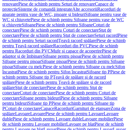
renovare
Piese de schimb pentru Seturi de renovare
Capace de
protecţie
Sisteme de comandă integrate
Alte accesorii
Racorduri de
aparate pentru vase de WC, pisoare şi bideuri
Sifoane pentru vase de
WC şi chiuvete
Piese de schimb pentru Sifoane pentru vase de WC
şi chiuvete
Sifoane
Piese de schimb pentru Sifoane
Coturi de
conectare
Piese de schimb pentru Coturi de conectare
Ştuţ de
conectare
Piese de schimb pentru Ştuţ de conectare
Seturi racord
Piese
de schimb pentru Seturi racord
Ţeavă racord spălare
Piese de schimb
pentru Ţeavă racord spălare
Racorduri din PVC
Piese de schimb
pentru Racorduri din PVC
Mufe şi capace de acoperire
Piese de
adaptor şi de îmbinare
Sifoane pentru pisoar
Piese de schimb pentru
Sifoane pentru pisoar
Sifoane pisoar
Piese de schimb pentru Sifoane
pisoar
Sifoane cu melc
Piese de schimb pentru Sifoane cu melc
Sifon
încastrat
Piese de schimb pentru Sifon încastrat
Sifoane tip P
Piese de
schimb pentru Sifoane tip P
Ţeavă de spălare şi de racord
spălare
Piese de schimb pentru Ţeavă de spălare şi de racord
spălare
Ştuţ de conectare
Piese de schimb pentru Ştuţ de
conectare
Coturi de conectare
Piese de schimb pentru Coturi de
conectare
Sifoane pentru bideuri
Piese de schimb pentru Sifoane
pentru bideuri
Sifoane tip P
Piese de schimb pentru Sifoane tip
P
Coturi de conectare
Capace
Racorduri
Garnituri de etanşare
Zona de
spălare
Lavoare
Lavoare
Piese de schimb pentru Lavoare
Lavoare
duble
Piese de schimb pentru Lavoare duble
Lavoare mobilier
Piese
de schimb pentru Lavoare mobilier
Lavoare pe blat
Piese de schimb
pentru Lavoare pe blat
Lavoar
Piese de schimb pentru Lavoar
Lavoar