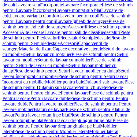
de colţ
Lavoare semiîncorporate
Lavoare încorporate
Piese de schimb
pentru Lavoare încorporate
Lavoare montat sub blat
Lavoare de
colţ
Lavoare varianta Comfort
Lavoare pentru copii
Piese de schimb
pentru Lavoare pentru copii
Lavoare
Jgheab de scurgere
Piese de
schimb pentru Jgheab de scurgere
Accesorii
Piese de schimb pentru
Accesorii
Alte lavoare
Lavoare pentru săli de clasă
Piedestaluri
Piese
de schimb pentru Piedestaluri
Piedestaluri
Semipiedestale
Piese de
schimb pentru Semipiedestale
Accesorii
Capac ventil de
scurgere
Material de fixare
Capace decorative laterale
Seturi de lavoar
cu mobilier
Seturi lavoar cu mobilier
Piese de schimb pentru Seturi
lavoar cu mobilier
Seturi de lavoar cu mobilier
Piese de schimb
pentru Seturi de lavoar cu mobilier
Seturi lavoar mobilier cu
dulap
Piese de schimb pentru Seturi lavoar mobilier cu dulap
Seturi
lavoar încorporat cu mobilier
Piese de schimb pentru Seturi lavoar
încorporat cu mobilier
Mobilier pentru baie
Dulapuri sub lavoare
Piese
de schimb pentru Dulapuri sub lavoare
Pentru chiuvete
Piese de
schimb pentru Pentru chiuvete
Pentru lavoare
Piese de schimb pentru
Pentru lavoare
Pentru lavoare duble
Piese de schimb pentru Pentru
lavoare duble
Pentru lavoare mobilier
Piese de schimb pentru Pentru
lavoare mobilier
Blaturi de lavoar
Piese de schimb pentru Blaturi de
lavoar
Pentru lavoar rotunjit pe blat
Piese de schimb pentru Pentru
lavoar rotunjit pe blat
Pentru lavoar dreptunghiular pe blat
Piese de
schimb pentru Pentru lavoar dreptunghiular pe blat
Mobilier
lateral
Piese de schimb pentru Mobilier lateral
Mobilier lateral
mic
Piese de schimb pentru Mobilier lateral mic
Mobilier înalt
Piese de