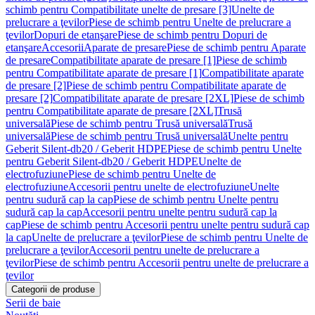
schimb pentru Compatibilitate unelte de presare [3]
Unelte de
prelucrare a ţevilor
Piese de schimb pentru Unelte de prelucrare a
ţevilor
Dopuri de etanşare
Piese de schimb pentru Dopuri de
etanşare
Accesorii
Aparate de presare
Piese de schimb pentru Aparate
de presare
Compatibilitate aparate de presare [1]
Piese de schimb
pentru Compatibilitate aparate de presare [1]
Compatibilitate aparate
de presare [2]
Piese de schimb pentru Compatibilitate aparate de
presare [2]
Compatibilitate aparate de presare [2XL]
Piese de schimb
pentru Compatibilitate aparate de presare [2XL]
Trusă
universală
Piese de schimb pentru Trusă universală
Trusă
universală
Piese de schimb pentru Trusă universală
Unelte pentru
Geberit Silent-db20 / Geberit HDPE
Piese de schimb pentru Unelte
pentru Geberit Silent-db20 / Geberit HDPE
Unelte de
electrofuziune
Piese de schimb pentru Unelte de
electrofuziune
Accesorii pentru unelte de electrofuziune
Unelte
pentru sudură cap la cap
Piese de schimb pentru Unelte pentru
sudură cap la cap
Accesorii pentru unelte pentru sudură cap la
cap
Piese de schimb pentru Accesorii pentru unelte pentru sudură cap
la cap
Unelte de prelucrare a ţevilor
Piese de schimb pentru Unelte de
prelucrare a ţevilor
Accesorii pentru unelte de prelucrare a
ţevilor
Piese de schimb pentru Accesorii pentru unelte de prelucrare a
ţevilor
Categorii de produse
Serii de baie