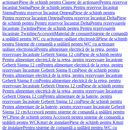
acţionare
Piese de schimb pentru Clapete de acţionare
Pentru rezervor
încastrat Sigma
Piese de schimb pentru Pentru rezervor încastrat
Sigma
Pentru rezervor încastrat Omega
Piese de schimb pentru
Pentru rezervor încastrat Omega
Pentru rezervor încastrat Delta
Piese
de schimb pentru Pentru rezervor încastrat Delta
Pentru rezervoarele
încastrate Twinline
Piese de schimb pentru Pentru rezervoarele
încastrate Twinline
Accesorii
Material de consum
Sisteme de comandă
a spălării pentru WC cu acţionare spălare electronică
Piese de schimb
pentru Sisteme de comandă a spălării pentru WC cu acţionare
spălare electronică
Pentru alimentare electrică de la reţea, pentru
rezervoare încastrate Geberit Sigma 12 cm
Piese de schimb pentru
Pentru alimentare electrică de la reţea, pentru rezervoare încastrate
Geberit Sigma 12 cm
Pentru alimentare electrică de la reţea, pentru
rezervoare încastrate Geberit Sigma 8 cm
Piese de schimb pentru
Pentru alimentare electrică de la reţea, pentru rezervoare încastrate
Geberit Sigma 8 cm
Pentru alimentare electrică de la reţea, pentru
rezervoare încastrate Geberit Omega 12 cm
Piese de schimb pentru
Pentru alimentare electrică de la reţea, pentru rezervoare încastrate
Geberit Omega 12 cm
Pentru alimentare de la baterie, pentru
rezervoare încastrate Geberit Sigma 12 cm
Piese de schimb pentru
Pentru alimentare de la baterie, pentru rezervoare încastrate Geberit
Sigma 12 cm
Accesorii pentru sisteme de comandă a spălării pentru
WC
Piese de schimb pentru Accesorii pentru sisteme de comandă a
spălării pentru WC
Kituri de instalare
Piese de schimb pentru Kituri
de instalare
Pentru sisteme de comandă a spălării pentru WC cu