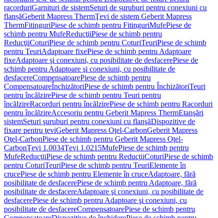
racorduri
Garnituri de sistem
Seturi de șuruburi pentru conexiuni cu
flanșă
Geberit Mapress Therm
Ţevi de sistem Geberit Mapress
Therm
Fitinguri
Piese de schimb pentru Fitinguri
Mufe
Piese de
schimb pentru Mufe
Reducţii
Piese de schimb pentru
Reducţii
Coturi
Piese de schimb pentru Coturi
Teuri
Piese de schimb
pentru Teuri
Adaptoare fixe
Piese de schimb pentru Adaptoare
fixe
Adaptoare şi conexiuni, cu posibilitate de desfacere
Piese de
schimb pentru Adaptoare şi conexiuni, cu posibilitate de
desfacere
Compensatoare
Piese de schimb pentru
Compensatoare
Închizători
Piese de schimb pentru Închizători
Teuri
pentru încălzire
Piese de schimb pentru Teuri pentru
încălzire
Racorduri pentru încălzire
Piese de schimb pentru Racorduri
pentru încălzire
Accesoriu pentru Geberit Mapress Therm
Etanşări
sistem
Seturi şuruburi pentru conexiuni cu flanşă
Dispozitive de
fixare pentru ţevi
Geberit Mapress Oţel-Carbon
Geberit Mapress
Oţel-Carbon
Piese de schimb pentru Geberit Mapress Oţel-
Carbon
Ţevi 1.0034
Ţevi 1.0215
Mufe
Piese de schimb pentru
Mufe
Reducţii
Piese de schimb pentru Reducţii
Coturi
Piese de schimb
pentru Coturi
Teuri
Piese de schimb pentru Teuri
Elemente în
cruce
Piese de schimb pentru Elemente în cruce
Adaptoare, fără
posibilitate de desfacere
Piese de schimb pentru Adaptoare, fără
posibilitate de desfacere
Adaptoare şi conexiuni, cu posibilitate de
desfacere
Piese de schimb pentru Adaptoare şi conexiuni, cu
posibilitate de desfacere
Compensatoare
Piese de schimb pentru
Compensatoare
Dispozitive de închidere
Piese de schimb pentru