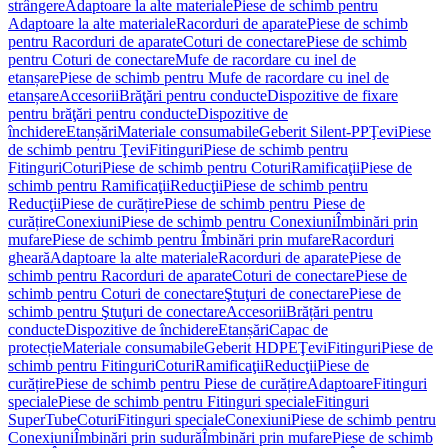
strângere
Adaptoare la alte materiale
Piese de schimb pentru
Adaptoare la alte materiale
Racorduri de aparate
Piese de schimb
pentru Racorduri de aparate
Coturi de conectare
Piese de schimb
pentru Coturi de conectare
Mufe de racordare cu inel de
etanșare
Piese de schimb pentru Mufe de racordare cu inel de
etanșare
Accesorii
Brăţări pentru conducte
Dispozitive de fixare
pentru brăţări pentru conducte
Dispozitive de
închidere
Etanșări
Materiale consumabile
Geberit Silent-PP
Ţevi
Piese
de schimb pentru Ţevi
Fitinguri
Piese de schimb pentru
Fitinguri
Coturi
Piese de schimb pentru Coturi
Ramificaţii
Piese de
schimb pentru Ramificaţii
Reducţii
Piese de schimb pentru
Reducţii
Piese de curățire
Piese de schimb pentru Piese de
curățire
Conexiuni
Piese de schimb pentru Conexiuni
Îmbinări prin
mufare
Piese de schimb pentru Îmbinări prin mufare
Racorduri
gheară
Adaptoare la alte materiale
Racorduri de aparate
Piese de
schimb pentru Racorduri de aparate
Coturi de conectare
Piese de
schimb pentru Coturi de conectare
Ştuţuri de conectare
Piese de
schimb pentru Ştuţuri de conectare
Accesorii
Brățări pentru
conducte
Dispozitive de închidere
Etanșări
Capac de
protecție
Materiale consumabile
Geberit HDPE
Ţevi
Fitinguri
Piese de
schimb pentru Fitinguri
Coturi
Ramificaţii
Reducţii
Piese de
curățire
Piese de schimb pentru Piese de curățire
Adaptoare
Fitinguri
speciale
Piese de schimb pentru Fitinguri speciale
Fitinguri
SuperTube
Coturi
Fitinguri speciale
Conexiuni
Piese de schimb pentru
Conexiuni
Îmbinări prin sudură
Îmbinări prin mufare
Piese de schimb