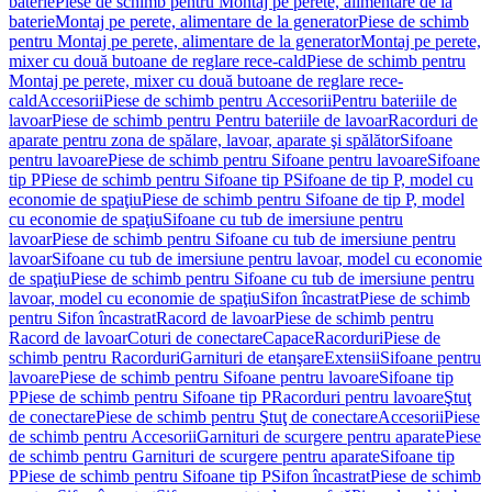
baterie
Piese de schimb pentru Montaj pe perete, alimentare de la
baterie
Montaj pe perete, alimentare de la generator
Piese de schimb
pentru Montaj pe perete, alimentare de la generator
Montaj pe perete,
mixer cu două butoane de reglare rece-cald
Piese de schimb pentru
Montaj pe perete, mixer cu două butoane de reglare rece-
cald
Accesorii
Piese de schimb pentru Accesorii
Pentru bateriile de
lavoar
Piese de schimb pentru Pentru bateriile de lavoar
Racorduri de
aparate pentru zona de spălare, lavoar, aparate şi spălător
Sifoane
pentru lavoare
Piese de schimb pentru Sifoane pentru lavoare
Sifoane
tip P
Piese de schimb pentru Sifoane tip P
Sifoane de tip P, model cu
economie de spaţiu
Piese de schimb pentru Sifoane de tip P, model
cu economie de spaţiu
Sifoane cu tub de imersiune pentru
lavoar
Piese de schimb pentru Sifoane cu tub de imersiune pentru
lavoar
Sifoane cu tub de imersiune pentru lavoar, model cu economie
de spaţiu
Piese de schimb pentru Sifoane cu tub de imersiune pentru
lavoar, model cu economie de spaţiu
Sifon încastrat
Piese de schimb
pentru Sifon încastrat
Racord de lavoar
Piese de schimb pentru
Racord de lavoar
Coturi de conectare
Capace
Racorduri
Piese de
schimb pentru Racorduri
Garnituri de etanşare
Extensii
Sifoane pentru
lavoare
Piese de schimb pentru Sifoane pentru lavoare
Sifoane tip
P
Piese de schimb pentru Sifoane tip P
Racorduri pentru lavoare
Ştuţ
de conectare
Piese de schimb pentru Ştuţ de conectare
Accesorii
Piese
de schimb pentru Accesorii
Garnituri de scurgere pentru aparate
Piese
de schimb pentru Garnituri de scurgere pentru aparate
Sifoane tip
P
Piese de schimb pentru Sifoane tip P
Sifon încastrat
Piese de schimb