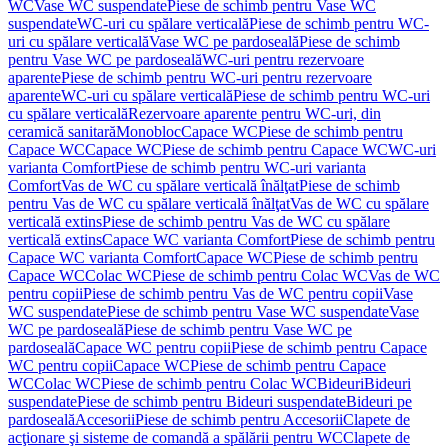
WC
Vase WC suspendate
Piese de schimb pentru Vase WC
suspendate
WC-uri cu spălare verticală
Piese de schimb pentru WC-
uri cu spălare verticală
Vase WC pe pardoseală
Piese de schimb
pentru Vase WC pe pardoseală
WC-uri pentru rezervoare
aparente
Piese de schimb pentru WC-uri pentru rezervoare
aparente
WC-uri cu spălare verticală
Piese de schimb pentru WC-uri
cu spălare verticală
Rezervoare aparente pentru WC-uri, din
ceramică sanitară
Monobloc
Capace WC
Piese de schimb pentru
Capace WC
Capace WC
Piese de schimb pentru Capace WC
WC-uri
varianta Comfort
Piese de schimb pentru WC-uri varianta
Comfort
Vas de WC cu spălare verticală înălţat
Piese de schimb
pentru Vas de WC cu spălare verticală înălţat
Vas de WC cu spălare
verticală extins
Piese de schimb pentru Vas de WC cu spălare
verticală extins
Capace WC varianta Comfort
Piese de schimb pentru
Capace WC varianta Comfort
Capace WC
Piese de schimb pentru
Capace WC
Colac WC
Piese de schimb pentru Colac WC
Vas de WC
pentru copii
Piese de schimb pentru Vas de WC pentru copii
Vase
WC suspendate
Piese de schimb pentru Vase WC suspendate
Vase
WC pe pardoseală
Piese de schimb pentru Vase WC pe
pardoseală
Capace WC pentru copii
Piese de schimb pentru Capace
WC pentru copii
Capace WC
Piese de schimb pentru Capace
WC
Colac WC
Piese de schimb pentru Colac WC
Bideuri
Bideuri
suspendate
Piese de schimb pentru Bideuri suspendate
Bideuri pe
pardoseală
Accesorii
Piese de schimb pentru Accesorii
Clapete de
acţionare şi sisteme de comandă a spălării pentru WC
Clapete de