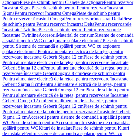
acţionare
Piese de schimb pentru Clapete de acţionare
Pentru rezervor
încastrat Sigma
Piese de schimb pentru Pentru rezervor încastrat
Sigma
Pentru rezervor încastrat Omega
Piese de schimb pentru
Pentru rezervor încastrat Omega
Pentru rezervor încastrat Delta
Piese
de schimb pentru Pentru rezervor încastrat Delta
Pentru rezervoarele
încastrate Twinline
Piese de schimb pentru Pentru rezervoarele
încastrate Twinline
Accesorii
Material de consum
Sisteme de comandă
a spălării pentru WC cu acţionare spălare electronică
Piese de schimb
pentru Sisteme de comandă a spălării pentru WC cu acţionare
spălare electronică
Pentru alimentare electrică de la reţea, pentru
rezervoare încastrate Geberit Sigma 12 cm
Piese de schimb pentru
Pentru alimentare electrică de la reţea, pentru rezervoare încastrate
Geberit Sigma 12 cm
Pentru alimentare electrică de la reţea, pentru
rezervoare încastrate Geberit Sigma 8 cm
Piese de schimb pentru
Pentru alimentare electrică de la reţea, pentru rezervoare încastrate
Geberit Sigma 8 cm
Pentru alimentare electrică de la reţea, pentru
rezervoare încastrate Geberit Omega 12 cm
Piese de schimb pentru
Pentru alimentare electrică de la reţea, pentru rezervoare încastrate
Geberit Omega 12 cm
Pentru alimentare de la baterie, pentru
rezervoare încastrate Geberit Sigma 12 cm
Piese de schimb pentru
Pentru alimentare de la baterie, pentru rezervoare încastrate Geberit
Sigma 12 cm
Accesorii pentru sisteme de comandă a spălării pentru
WC
Piese de schimb pentru Accesorii pentru sisteme de comandă a
spălării pentru WC
Kituri de instalare
Piese de schimb pentru Kituri
de instalare
Pentru sisteme de comandă a spălării pentru WC cu