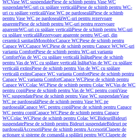
WC
Vase WC suspendate
Piese de schimb pentru Vase WC
suspendate
WC-uri cu spălare verticală
Piese de schimb pentru WC-
uri cu spălare verticală
Vase WC pe pardoseală
Piese de schimb
pentru Vase WC pe pardoseală
WC-uri pentru rezervoare
aparente
Piese de schimb pentru WC-uri pentru rezervoare
aparente
WC-uri cu spălare verticală
Piese de schimb pentru WC-uri
cu spălare verticală
Rezervoare aparente pentru WC-uri, din
ceramică sanitară
Monobloc
Capace WC
Piese de schimb pentru
Capace WC
Capace WC
Piese de schimb pentru Capace WC
WC-uri
varianta Comfort
Piese de schimb pentru WC-uri varianta
Comfort
Vas de WC cu spălare verticală înălţat
Piese de schimb
pentru Vas de WC cu spălare verticală înălţat
Vas de WC cu spălare
verticală extins
Piese de schimb pentru Vas de WC cu spălare
verticală extins
Capace WC varianta Comfort
Piese de schimb pentru
Capace WC varianta Comfort
Capace WC
Piese de schimb pentru
Capace WC
Colac WC
Piese de schimb pentru Colac WC
Vas de WC
pentru copii
Piese de schimb pentru Vas de WC pentru copii
Vase
WC suspendate
Piese de schimb pentru Vase WC suspendate
Vase
WC pe pardoseală
Piese de schimb pentru Vase WC pe
pardoseală
Capace WC pentru copii
Piese de schimb pentru Capace
WC pentru copii
Capace WC
Piese de schimb pentru Capace
WC
Colac WC
Piese de schimb pentru Colac WC
Bideuri
Bideuri
suspendate
Piese de schimb pentru Bideuri suspendate
Bideuri pe
pardoseală
Accesorii
Piese de schimb pentru Accesorii
Clapete de
acţionare şi sisteme de comandă a spălării pentru WC
Clapete de