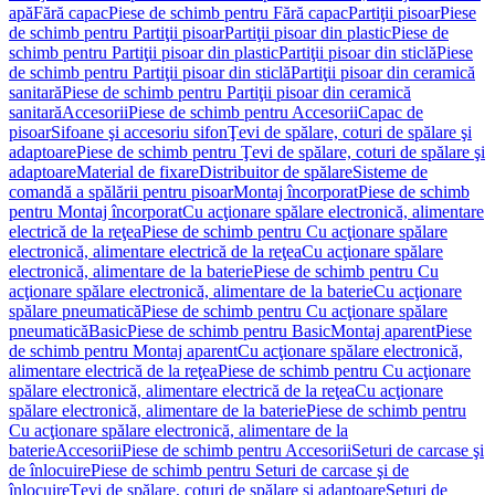
apă
Fără capac
Piese de schimb pentru Fără capac
Partiţii pisoar
Piese
de schimb pentru Partiţii pisoar
Partiţii pisoar din plastic
Piese de
schimb pentru Partiţii pisoar din plastic
Partiţii pisoar din sticlă
Piese
de schimb pentru Partiţii pisoar din sticlă
Partiţii pisoar din ceramică
sanitară
Piese de schimb pentru Partiţii pisoar din ceramică
sanitară
Accesorii
Piese de schimb pentru Accesorii
Capac de
pisoar
Sifoane şi accesoriu sifon
Ţevi de spălare, coturi de spălare şi
adaptoare
Piese de schimb pentru Ţevi de spălare, coturi de spălare şi
adaptoare
Material de fixare
Distribuitor de spălare
Sisteme de
comandă a spălării pentru pisoar
Montaj încorporat
Piese de schimb
pentru Montaj încorporat
Cu acţionare spălare electronică, alimentare
electrică de la reţea
Piese de schimb pentru Cu acţionare spălare
electronică, alimentare electrică de la reţea
Cu acţionare spălare
electronică, alimentare de la baterie
Piese de schimb pentru Cu
acţionare spălare electronică, alimentare de la baterie
Cu acţionare
spălare pneumatică
Piese de schimb pentru Cu acţionare spălare
pneumatică
Basic
Piese de schimb pentru Basic
Montaj aparent
Piese
de schimb pentru Montaj aparent
Cu acţionare spălare electronică,
alimentare electrică de la reţea
Piese de schimb pentru Cu acţionare
spălare electronică, alimentare electrică de la reţea
Cu acţionare
spălare electronică, alimentare de la baterie
Piese de schimb pentru
Cu acţionare spălare electronică, alimentare de la
baterie
Accesorii
Piese de schimb pentru Accesorii
Seturi de carcase şi
de înlocuire
Piese de schimb pentru Seturi de carcase şi de
înlocuire
Ţevi de spălare, coturi de spălare şi adaptoare
Seturi de