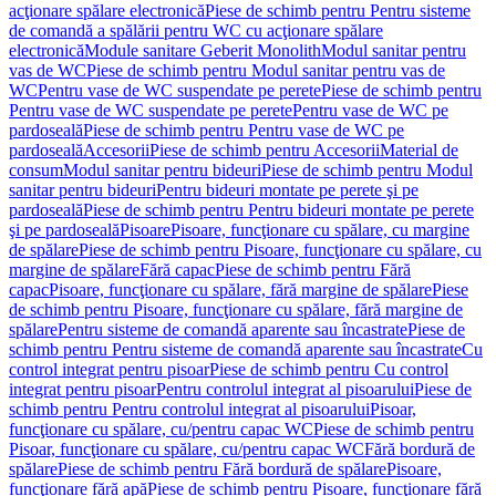
acţionare spălare electronică
Piese de schimb pentru Pentru sisteme
de comandă a spălării pentru WC cu acţionare spălare
electronică
Module sanitare Geberit Monolith
Modul sanitar pentru
vas de WC
Piese de schimb pentru Modul sanitar pentru vas de
WC
Pentru vase de WC suspendate pe perete
Piese de schimb pentru
Pentru vase de WC suspendate pe perete
Pentru vase de WC pe
pardoseală
Piese de schimb pentru Pentru vase de WC pe
pardoseală
Accesorii
Piese de schimb pentru Accesorii
Material de
consum
Modul sanitar pentru bideuri
Piese de schimb pentru Modul
sanitar pentru bideuri
Pentru bideuri montate pe perete şi pe
pardoseală
Piese de schimb pentru Pentru bideuri montate pe perete
şi pe pardoseală
Pisoare
Pisoare, funcţionare cu spălare, cu margine
de spălare
Piese de schimb pentru Pisoare, funcţionare cu spălare, cu
margine de spălare
Fără capac
Piese de schimb pentru Fără
capac
Pisoare, funcţionare cu spălare, fără margine de spălare
Piese
de schimb pentru Pisoare, funcţionare cu spălare, fără margine de
spălare
Pentru sisteme de comandă aparente sau încastrate
Piese de
schimb pentru Pentru sisteme de comandă aparente sau încastrate
Cu
control integrat pentru pisoar
Piese de schimb pentru Cu control
integrat pentru pisoar
Pentru controlul integrat al pisoarului
Piese de
schimb pentru Pentru controlul integrat al pisoarului
Pisoar,
funcţionare cu spălare, cu/pentru capac WC
Piese de schimb pentru
Pisoar, funcţionare cu spălare, cu/pentru capac WC
Fără bordură de
spălare
Piese de schimb pentru Fără bordură de spălare
Pisoare,
funcţionare fără apă
Piese de schimb pentru Pisoare, funcţionare fără