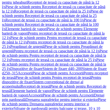
pentru jgheaburi
Receptori de terasă cu capacitate de până la 12
l/s
Piese de schimb pentru Receptori de terasă cu capacitate de până
la 12 l/s
Receptori de terasă cu capacitate de până la 25 l/s
Piese de
schimb pentru Receptori de terasă cu capacitate de până la 25
l/s
Receptori de terasă cu capacitate de până la 100 l/s
Piese de
schimb pentru Receptori de terasă cu capacitate de până la 100
l/s
Elemente barieră de vapori
Piese de schimb pentru Elemente
barieră de vapori
Pentru receptori de terasă cu capacitate de până la
12 l/s
Piese de schimb pentru Pentru receptori de terasă cu capacitate
de până la 12 l/s
Pentru receptori de terasă cu capacitate de până la
25 l/s
Preaplinuri de urgenţă
Piese de schimb pentru Preaplinuri de
urgenţă
Pentru receptori de terasă cu capacitate de până la 12 l/s
Piese
de schimb pentru Pentru receptori de terasă cu capacitate de până la
12 l/s
Pentru receptori de terasă cu capacitate de până la 25 l/s
Piese
de schimb pentru Pentru receptori de terasă cu capacitate de până la
25 l/s
Dispozitive de fixare
Sistem de fixare d40–200
Sistem de fixare
d250–315
Accesorii
Piese de schimb pentru Accesorii
Pentru receptori
de terasă
Piese de schimb pentru Pentru receptori de terasă
Pentru
dispozitive de fixare
Sistem convenţional de drenaj al
acoperişului
Receptori de terasă
Piese de schimb pentru Receptori de
terasă
Elemente barieră de vapori
Piese de schimb pentru Elemente
barieră de vapori
Accesorii
Piese de schimb pentru Accesorii
Drenaj
prin pardoseală
Drenarea suprafeţelor pentru interior şi exterior
Piese
de schimb pentru Drenarea suprafeţelor pentru interior şi
exterior
Sifoane de pardoseală pentru balcoane și terase, 10 x 10