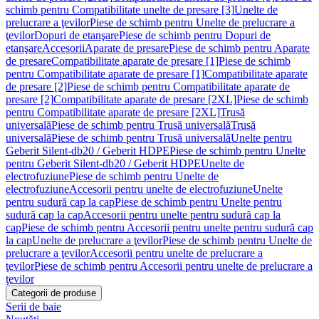
schimb pentru Compatibilitate unelte de presare [3]
Unelte de
prelucrare a ţevilor
Piese de schimb pentru Unelte de prelucrare a
ţevilor
Dopuri de etanşare
Piese de schimb pentru Dopuri de
etanşare
Accesorii
Aparate de presare
Piese de schimb pentru Aparate
de presare
Compatibilitate aparate de presare [1]
Piese de schimb
pentru Compatibilitate aparate de presare [1]
Compatibilitate aparate
de presare [2]
Piese de schimb pentru Compatibilitate aparate de
presare [2]
Compatibilitate aparate de presare [2XL]
Piese de schimb
pentru Compatibilitate aparate de presare [2XL]
Trusă
universală
Piese de schimb pentru Trusă universală
Trusă
universală
Piese de schimb pentru Trusă universală
Unelte pentru
Geberit Silent-db20 / Geberit HDPE
Piese de schimb pentru Unelte
pentru Geberit Silent-db20 / Geberit HDPE
Unelte de
electrofuziune
Piese de schimb pentru Unelte de
electrofuziune
Accesorii pentru unelte de electrofuziune
Unelte
pentru sudură cap la cap
Piese de schimb pentru Unelte pentru
sudură cap la cap
Accesorii pentru unelte pentru sudură cap la
cap
Piese de schimb pentru Accesorii pentru unelte pentru sudură cap
la cap
Unelte de prelucrare a ţevilor
Piese de schimb pentru Unelte de
prelucrare a ţevilor
Accesorii pentru unelte de prelucrare a
ţevilor
Piese de schimb pentru Accesorii pentru unelte de prelucrare a
ţevilor
Categorii de produse
Serii de baie