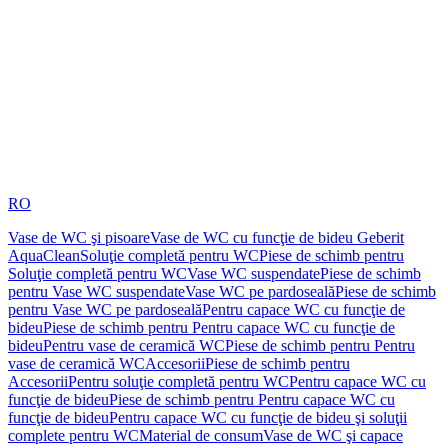
RO
Vase de WC şi pisoare
Vase de WC cu funcţie de bideu Geberit
AquaClean
Soluţie completă pentru WC
Piese de schimb pentru
Soluţie completă pentru WC
Vase WC suspendate
Piese de schimb
pentru Vase WC suspendate
Vase WC pe pardoseală
Piese de schimb
pentru Vase WC pe pardoseală
Pentru capace WC cu funcţie de
bideu
Piese de schimb pentru Pentru capace WC cu funcţie de
bideu
Pentru vase de ceramică WC
Piese de schimb pentru Pentru
vase de ceramică WC
Accesorii
Piese de schimb pentru
Accesorii
Pentru soluţie completă pentru WC
Pentru capace WC cu
funcţie de bideu
Piese de schimb pentru Pentru capace WC cu
funcţie de bideu
Pentru capace WC cu funcţie de bideu şi soluţii
complete pentru WC
Material de consum
Vase de WC şi capace