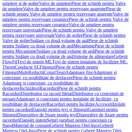
umplere şi de golire
Valve de umplere
Piese de schimb pentru Valve
de umplere
Valve de umplere pentru rezervoare aparente
Piese de
schimb pentru Valve de umplere pentru rezervoare aparente
Valve de
umplere pentru rezervoare ceramice
Piese de schimb pentru Valve de
umplere pentru rezervoare ceramice
Valve de umplere pentru
rezervoare universale
Piese de schimb pentru Valve de umplere
pentru rezervoare universale
Valve de golire
Piese de schimb pentru
Valve de golire
Spălare cu două volume de apă
Piese de schimb
pentru Spălare cu două volume de apă
Mecanisme
Piese de schimb
pentru Mecanisme
Spălare cu două volume de apă
Piese de schimb
pentru Spălare cu două volume de apă
Sisteme de alimentare
Geberit
FlowFit
Ţevi de sistem ML
Ţevi de sistem instalaţie de încălzire ML,
Therm
Conducte SL
Fitinguri
Piese de schimb pentru
Fitinguri
Mufe
Reducţii
Coturi
Teuri
Adaptoare fixe
Adaptoare şi
conexiuni, cu posibilitate de desfacere
Piese de schimb pentru
Adaptoare şi conexiuni, cu posibilitate de
desfacere
Închizători
Racorduri
Piese de schimb pentru
Racorduri
Distribuitor cu racord filetat
Distribuitor cu conexiuni de
presare
Adaptoare şi conexiuni pentru instalaţie de încălzire, cu
posibilitate de desfacere
Racorduri pentru încălzire
Accesorii
Izolații
pentru racorduri
Etanșări pentru țevi și fitinguri
Garnituri pentru
fitinguri
Dispozitive de fixare pentru țevi
Dispozitive de fixare pentru
racorduri
Etanșări sistem
Seturi șuruburi pentru conexiuni cu
flanșă
Material de consum
Geberit Mapress Oţel-Inox
Geberit
Mapress Oţel-Inox
Piese de schimb pentru Geberit Mapress Oţel-