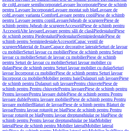
de colţ
Lavoare semiîncorporate
Lavoare încorporate
Piese de schimb
pentru Lavoare încorporate
Lavoare montat sub blat
Lavoare de
colţ
Lavoare varianta Comfort
Lavoare pentru copii
Piese de schimb
pentru Lavoare pentru copii
Lavoare
Jgheab de scurgere
Piese de
schimb pentru Jgheab de scurgere
Accesorii
Piese de schimb pentru
Accesorii
Alte lavoare
Lavoare pentru săli de clasă
Piedestaluri
Piese
de schimb pentru Piedestaluri
Piedestaluri
Semipiedestale
Piese de
schimb pentru Semipiedestale
Accesorii
Capac ventil de
scurgere
Material de fixare
Capace decorative laterale
Seturi de lavoar
cu mobilier
Seturi lavoar cu mobilier
Piese de schimb pentru Seturi
lavoar cu mobilier
Seturi de lavoar cu mobilier
Piese de schimb
pentru Seturi de lavoar cu mobilier
Seturi lavoar mobilier cu
dulap
Piese de schimb pentru Seturi lavoar mobilier cu dulap
Seturi
lavoar încorporat cu mobilier
Piese de schimb pentru Seturi lavoar
încorporat cu mobilier
Mobilier pentru baie
Dulapuri sub lavoare
Piese
de schimb pentru Dulapuri sub lavoare
Pentru chiuvete
Piese de
schimb pentru Pentru chiuvete
Pentru lavoare
Piese de schimb pentru
Pentru lavoare
Pentru lavoare duble
Piese de schimb pentru Pentru
lavoare duble
Pentru lavoare mobilier
Piese de schimb pentru Pentru
lavoare mobilier
Blaturi de lavoar
Piese de schimb pentru Blaturi de
lavoar
Pentru lavoar rotunjit pe blat
Piese de schimb pentru Pentru
lavoar rotunjit pe blat
Pentru lavoar dreptunghiular pe blat
Piese de
schimb pentru Pentru lavoar dreptunghiular pe blat
Mobilier
lateral
Piese de schimb pentru Mobilier lateral
Mobilier lateral
mic
Piese de schimb pentru Mobilier lateral mic
Mobilier înalt
Piese de