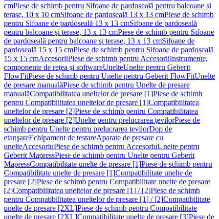
cm
Piese de schimb pentru Sifoane de pardoseală pentru balcoane și
terase, 10 x 10 cm
Sifoane de pardoseală 13 x 13 cm
Piese de schimb
pentru Sifoane de pardoseală 13 x 13 cm
Sifoane de pardoseală
pentru balcoane şi terase, 13 x 13 cm
Piese de schimb pentru Sifoane
de pardoseală pentru balcoane şi terase, 13 x 13 cm
Sifoane de
pardoseală 15 x 15 cm
Piese de schimb pentru Sifoane de pardoseală
15 x 15 cm
Accesorii
Piese de schimb pentru Accesorii
Instrumente,
componente de reţea şi software
Unelte
Unelte pentru Geberit
FlowFit
Piese de schimb pentru Unelte pentru Geberit FlowFit
Unelte
de presare manuală
Piese de schimb pentru Unelte de presare
manuală
Compatibilitatea uneltelor de presare [1]
Piese de schimb
pentru Compatibilitatea uneltelor de presare [1]
Compatibilitatea
uneltelor de presare [2]
Piese de schimb pentru Compatibilitatea
uneltelor de presare [2]
Unelte pentru prelucrarea ţevilor
Piese de
schimb pentru Unelte pentru prelucrarea ţevilor
Dop de
etanşare
Echipament de testare
Aparate de presare cu
unelte
Accesoriu
Piese de schimb pentru Accesoriu
Unelte pentru
Geberit Mapress
Piese de schimb pentru Unelte pentru Geberit
Mapress
Compatibilitate unelte de presare [1]
Piese de schimb pentru
Compatibilitate unelte de presare [1]
Compatibilitate unelte de
presare [2]
Piese de schimb pentru Compatibilitate unelte de presare
[2]
Compatibilitatea uneltelor de presare [1] / [2]
Piese de schimb
pentru Compatibilitatea uneltelor de presare [1] / [2]
Compatibilitate
unelte de presare [2XL]
Piese de schimb pentru Compatibilitate
unelte de presare [2XL]
Compatibilitate unelte de presare [3]
Piese de