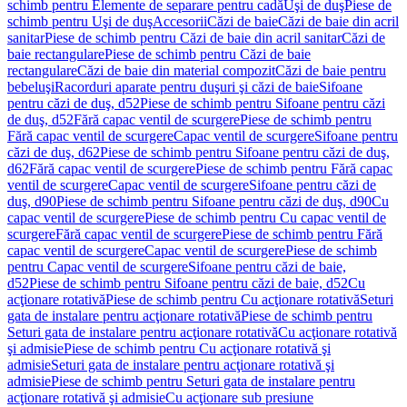
schimb pentru Elemente de separare pentru cadă
Uşi de duş
Piese de
schimb pentru Uşi de duş
Accesorii
Căzi de baie
Căzi de baie din acril
sanitar
Piese de schimb pentru Căzi de baie din acril sanitar
Căzi de
baie rectangulare
Piese de schimb pentru Căzi de baie
rectangulare
Căzi de baie din material compozit
Căzi de baie pentru
bebeluşi
Racorduri aparate pentru duşuri şi căzi de baie
Sifoane
pentru căzi de duş, d52
Piese de schimb pentru Sifoane pentru căzi
de duş, d52
Fără capac ventil de scurgere
Piese de schimb pentru
Fără capac ventil de scurgere
Capac ventil de scurgere
Sifoane pentru
căzi de duş, d62
Piese de schimb pentru Sifoane pentru căzi de duş,
d62
Fără capac ventil de scurgere
Piese de schimb pentru Fără capac
ventil de scurgere
Capac ventil de scurgere
Sifoane pentru căzi de
duş, d90
Piese de schimb pentru Sifoane pentru căzi de duş, d90
Cu
capac ventil de scurgere
Piese de schimb pentru Cu capac ventil de
scurgere
Fără capac ventil de scurgere
Piese de schimb pentru Fără
capac ventil de scurgere
Capac ventil de scurgere
Piese de schimb
pentru Capac ventil de scurgere
Sifoane pentru căzi de baie,
d52
Piese de schimb pentru Sifoane pentru căzi de baie, d52
Cu
acţionare rotativă
Piese de schimb pentru Cu acţionare rotativă
Seturi
gata de instalare pentru acţionare rotativă
Piese de schimb pentru
Seturi gata de instalare pentru acţionare rotativă
Cu acţionare rotativă
şi admisie
Piese de schimb pentru Cu acţionare rotativă şi
admisie
Seturi gata de instalare pentru acţionare rotativă şi
admisie
Piese de schimb pentru Seturi gata de instalare pentru
acţionare rotativă şi admisie
Cu acţionare sub presiune