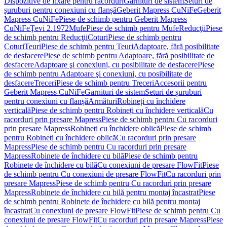
Dispozitive de fixare pentru racorduri
Garnituri de sistem
Seturi de
șuruburi pentru conexiuni cu flanșă
Geberit Mapress CuNiFe
Geberit
Mapress CuNiFe
Piese de schimb pentru Geberit Mapress
CuNiFe
Ţevi 2.1972
Mufe
Piese de schimb pentru Mufe
Reducţii
Piese
de schimb pentru Reducţii
Coturi
Piese de schimb pentru
Coturi
Teuri
Piese de schimb pentru Teuri
Adaptoare, fără posibilitate
de desfacere
Piese de schimb pentru Adaptoare, fără posibilitate de
desfacere
Adaptoare şi conexiuni, cu posibilitate de desfacere
Piese
de schimb pentru Adaptoare şi conexiuni, cu posibilitate de
desfacere
Treceri
Piese de schimb pentru Treceri
Accesorii pentru
Geberit Mapress CuNiFe
Garnituri de sistem
Seturi de șuruburi
pentru conexiuni cu flanșă
Armături
Robineți cu închidere
verticală
Piese de schimb pentru Robineți cu închidere verticală
Cu
racorduri prin presare Mapress
Piese de schimb pentru Cu racorduri
prin presare Mapress
Robineți cu închidere oblică
Piese de schimb
pentru Robineți cu închidere oblică
Cu racorduri prin presare
Mapress
Piese de schimb pentru Cu racorduri prin presare
Mapress
Robinete de închidere cu bilă
Piese de schimb pentru
Robinete de închidere cu bilă
Cu conexiuni de presare FlowFit
Piese
de schimb pentru Cu conexiuni de presare FlowFit
Cu racorduri prin
presare Mapress
Piese de schimb pentru Cu racorduri prin presare
Mapress
Robinete de închidere cu bilă pentru montaj încastrat
Piese
de schimb pentru Robinete de închidere cu bilă pentru montaj
încastrat
Cu conexiuni de presare FlowFit
Piese de schimb pentru Cu
conexiuni de presare FlowFit
Cu racorduri prin presare Mapress
Piese