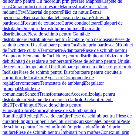
de schimb pentru Cu racorduri prin presare Mapress
Clapete de
sens
Cu racorduri prin presare Mapress
Încălzire și răcire
radiantă
Ţevi
Material de pozare
Plăci cu nuturi
Benzi
perimetrale
Benzi autocolante
Clipsuri de fixare
Aditivi de
pardoseală
Rosturi de extindere
Curbe conducătoare
Dulapuri de
distribuţie
Dulapuri de distribuţie din metal
Gamă de
distribuitoare
Piese de schimb pentru Gamă de
distribuitoare
Distribuitoare pentru încălzire prin pardoseală
Piese de
schimb pentru Distribuitoare pentru încălzire prin pardoseală
Robinet
de închidere cu bilă
Termometre
Adaptoare
Piese de schimb pentru
Adaptoare
Elemente de închidere pentru distribuitoare
Divizoare de
debit
Unităţi de reglare a temperaturii
Piese de schimb pentru Unităţi
de reglare a temperaturii
Distribuitoare pentru circuitele corpurilor de
încălzire
Piese de schimb pentru Distribuitoare pentru circuitele
corpurilor de încălzire
Bypassuri
Componente de
reglaj
Servomotoare
Termostate de ambianţă
Regulator
principal
Module de
comunicare
Senzori
Transformatoare
Accesorii
Izolaţii pentru
distribuitoare
Sisteme de drenare a clădirilor
Geberit Silent-
db20
Ţevi
Fitinguri
Piese de schimb pentru
Fitinguri
Coturi
Ramificaţii
Piese de schimb pentru
Ramificaţii
Reducţii
Piese de curățire
Piese de schimb pentru Piese de
curățire
Fitinguri SuperTube
Coturi
Fitinguri speciale
Conexiuni
Piese
de schimb pentru Conexiuni
Îmbinări prin sudură
Îmbinări prin
mufare
Piese de schimb pentru Îmbinări prin mufare
Conexiuni prin