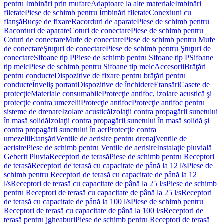
pentru Îmbinări prin mufare
Adaptoare la alte materiale
Îmbinări
filetate
Piese de schimb pentru Îmbinări filetate
Conexiuni cu
flanşă
Bucşe de fixare
Racorduri de aparate
Piese de schimb pentru
Racorduri de aparate
Coturi de conectare
Piese de schimb pentru
Coturi de conectare
Mufe de conectare
Piese de schimb pentru Mufe
de conectare
Ştuţuri de conectare
Piese de schimb pentru Ştuţuri de
conectare
Sifoane tip P
Piese de schimb pentru Sifoane tip P
Sifoane
tip melc
Piese de schimb pentru Sifoane tip melc
Accesorii
Brăţări
pentru conducte
Dispozitive de fixare pentru brăţări pentru
conducte
Înveliş portant
Dispozitive de închidere
Etanșări
Casete de
protecţie
Materiale consumabile
Protecţie antifoc, izolare acustică şi
protecţie contra umezelii
Protecţie antifoc
Protecţie antifoc pentru
sisteme de drenare
Izolare acustică
Izolaţii contra propagării sunetului
în masă solidă
Izolaţii contra propagării sunetului în masă solidă şi
contra propagării sunetului în aer
Protecţie contra
umezelii
Etanşări
Ventile de aerisire pentru drenaj
Ventile de
aerisire
Piese de schimb pentru Ventile de aerisire
Instalaţie pluvială
Geberit Pluvia
Receptori de terasă
Piese de schimb pentru Receptori
de terasă
Receptori de terasă cu capacitate de până la 12 l/s
Piese de
schimb pentru Receptori de terasă cu capacitate de până la 12
l/s
Receptori de terasă cu capacitate de până la 25 l/s
Piese de schimb
pentru Receptori de terasă cu capacitate de până la 25 l/s
Receptori
de terasă cu capacitate de până la 100 l/s
Piese de schimb pentru
Receptori de terasă cu capacitate de până la 100 l/s
Receptori de
terasă pentru jgheaburi
Piese de schimb pentru Receptori de terasă