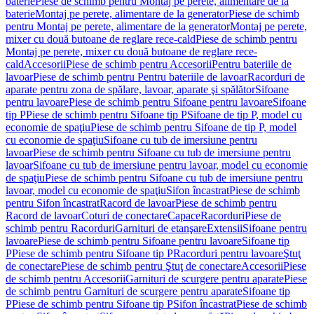
baterie
Piese de schimb pentru Montaj pe perete, alimentare de la
baterie
Montaj pe perete, alimentare de la generator
Piese de schimb
pentru Montaj pe perete, alimentare de la generator
Montaj pe perete,
mixer cu două butoane de reglare rece-cald
Piese de schimb pentru
Montaj pe perete, mixer cu două butoane de reglare rece-
cald
Accesorii
Piese de schimb pentru Accesorii
Pentru bateriile de
lavoar
Piese de schimb pentru Pentru bateriile de lavoar
Racorduri de
aparate pentru zona de spălare, lavoar, aparate şi spălător
Sifoane
pentru lavoare
Piese de schimb pentru Sifoane pentru lavoare
Sifoane
tip P
Piese de schimb pentru Sifoane tip P
Sifoane de tip P, model cu
economie de spaţiu
Piese de schimb pentru Sifoane de tip P, model
cu economie de spaţiu
Sifoane cu tub de imersiune pentru
lavoar
Piese de schimb pentru Sifoane cu tub de imersiune pentru
lavoar
Sifoane cu tub de imersiune pentru lavoar, model cu economie
de spaţiu
Piese de schimb pentru Sifoane cu tub de imersiune pentru
lavoar, model cu economie de spaţiu
Sifon încastrat
Piese de schimb
pentru Sifon încastrat
Racord de lavoar
Piese de schimb pentru
Racord de lavoar
Coturi de conectare
Capace
Racorduri
Piese de
schimb pentru Racorduri
Garnituri de etanşare
Extensii
Sifoane pentru
lavoare
Piese de schimb pentru Sifoane pentru lavoare
Sifoane tip
P
Piese de schimb pentru Sifoane tip P
Racorduri pentru lavoare
Ştuţ
de conectare
Piese de schimb pentru Ştuţ de conectare
Accesorii
Piese
de schimb pentru Accesorii
Garnituri de scurgere pentru aparate
Piese
de schimb pentru Garnituri de scurgere pentru aparate
Sifoane tip
P
Piese de schimb pentru Sifoane tip P
Sifon încastrat
Piese de schimb