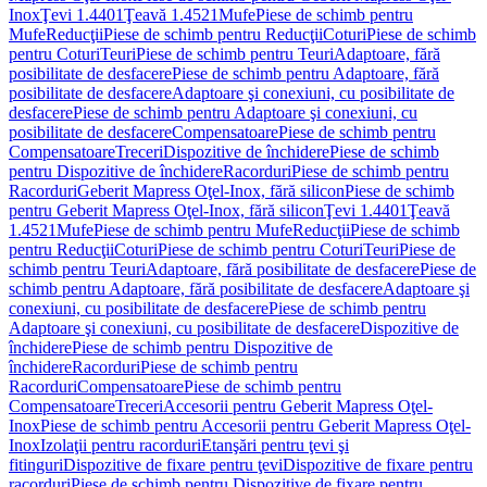
Inox
Ţevi 1.4401
Ţeavă 1.4521
Mufe
Piese de schimb pentru
Mufe
Reducţii
Piese de schimb pentru Reducţii
Coturi
Piese de schimb
pentru Coturi
Teuri
Piese de schimb pentru Teuri
Adaptoare, fără
posibilitate de desfacere
Piese de schimb pentru Adaptoare, fără
posibilitate de desfacere
Adaptoare şi conexiuni, cu posibilitate de
desfacere
Piese de schimb pentru Adaptoare şi conexiuni, cu
posibilitate de desfacere
Compensatoare
Piese de schimb pentru
Compensatoare
Treceri
Dispozitive de închidere
Piese de schimb
pentru Dispozitive de închidere
Racorduri
Piese de schimb pentru
Racorduri
Geberit Mapress Oţel-Inox, fără silicon
Piese de schimb
pentru Geberit Mapress Oţel-Inox, fără silicon
Ţevi 1.4401
Ţeavă
1.4521
Mufe
Piese de schimb pentru Mufe
Reducţii
Piese de schimb
pentru Reducţii
Coturi
Piese de schimb pentru Coturi
Teuri
Piese de
schimb pentru Teuri
Adaptoare, fără posibilitate de desfacere
Piese de
schimb pentru Adaptoare, fără posibilitate de desfacere
Adaptoare şi
conexiuni, cu posibilitate de desfacere
Piese de schimb pentru
Adaptoare şi conexiuni, cu posibilitate de desfacere
Dispozitive de
închidere
Piese de schimb pentru Dispozitive de
închidere
Racorduri
Piese de schimb pentru
Racorduri
Compensatoare
Piese de schimb pentru
Compensatoare
Treceri
Accesorii pentru Geberit Mapress Oţel-
Inox
Piese de schimb pentru Accesorii pentru Geberit Mapress Oţel-
Inox
Izolaţii pentru racorduri
Etanşări pentru ţevi şi
fitinguri
Dispozitive de fixare pentru ţevi
Dispozitive de fixare pentru
racorduri
Piese de schimb pentru Dispozitive de fixare pentru