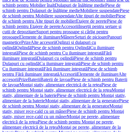
schimb pentru Mobilier înalt
Dulapuri de înălţime medie
Piese de
schimb pentru Dulapuri de înălţime medie
Mobiliere suspendate
Piese
de schimb pentru Mobiliere suspendate
Alte tipuri de mobilier
Piese
de schimb pentru Alte tipuri de mobilier
Etajere de perete
Piese de
schimb pentru Etajere de perete
Accesorii
Inserţii pentru sertare şi
cutii de depozitare
Suport pentru prosoape şi cârlig pentru
prosoape
Elemente de iluminare
Mânere
Seturi de picioare
Panouri
magnetice
Prize
Alte accesorii
Oglinzi şi dulapuri cu
oglindă
Oglindă
Piese de schimb pentru Oglindă
Cu iluminare
integrată
Piese de schimb pentru Cu iluminare integrată
Fără
iluminare integrată
Dulapuri cu oglindă
Piese de schimb pentru
Dulapuri cu oglindă
Cu iluminare integrată
Piese de schimb pentru
Cu iluminare integrată
Fără iluminare integrată
Piese de schimb
pentru Fără iluminare integrată
Accesorii
Elemente de iluminare
Alte
accesorii
Prize
Baterii
Baterii de lavoar
Piese de schimb pentru Baterii
de lavoar
Montaj stativ, alimentare electrică de la reţea
Piese de
schimb pentru Montaj stativ, alimentare electrică de la reţea
Montaj
stativ, alimentare de la baterie
Piese de schimb pentru Montaj stativ,
alimentare de la baterie
Montaj stativ, alimentare de la generator
Piese
de schimb pentru Montaj stativ, alimentare de la generator
Montaj
stativ, mixer rece-cald cu un mâner
Piese de schimb pentru Montaj
stativ, mixer rece-cald cu un mâner
Montaj pe perete, alimentare
electrică de la reţea
Piese de schimb pentru Montaj pe perete,
alimentare electrică de la reţea
Montaj pe perete, alimentare de la