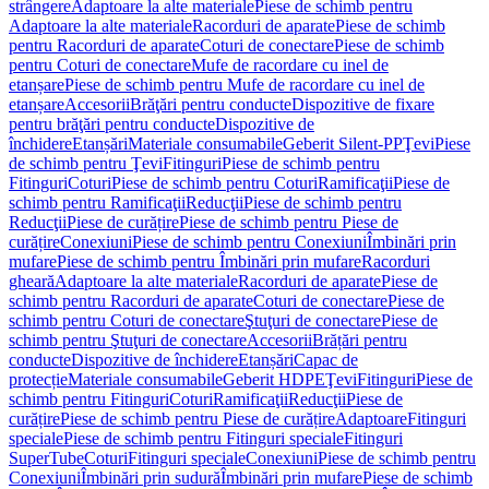
strângere
Adaptoare la alte materiale
Piese de schimb pentru
Adaptoare la alte materiale
Racorduri de aparate
Piese de schimb
pentru Racorduri de aparate
Coturi de conectare
Piese de schimb
pentru Coturi de conectare
Mufe de racordare cu inel de
etanșare
Piese de schimb pentru Mufe de racordare cu inel de
etanșare
Accesorii
Brăţări pentru conducte
Dispozitive de fixare
pentru brăţări pentru conducte
Dispozitive de
închidere
Etanșări
Materiale consumabile
Geberit Silent-PP
Ţevi
Piese
de schimb pentru Ţevi
Fitinguri
Piese de schimb pentru
Fitinguri
Coturi
Piese de schimb pentru Coturi
Ramificaţii
Piese de
schimb pentru Ramificaţii
Reducţii
Piese de schimb pentru
Reducţii
Piese de curățire
Piese de schimb pentru Piese de
curățire
Conexiuni
Piese de schimb pentru Conexiuni
Îmbinări prin
mufare
Piese de schimb pentru Îmbinări prin mufare
Racorduri
gheară
Adaptoare la alte materiale
Racorduri de aparate
Piese de
schimb pentru Racorduri de aparate
Coturi de conectare
Piese de
schimb pentru Coturi de conectare
Ştuţuri de conectare
Piese de
schimb pentru Ştuţuri de conectare
Accesorii
Brățări pentru
conducte
Dispozitive de închidere
Etanșări
Capac de
protecție
Materiale consumabile
Geberit HDPE
Ţevi
Fitinguri
Piese de
schimb pentru Fitinguri
Coturi
Ramificaţii
Reducţii
Piese de
curățire
Piese de schimb pentru Piese de curățire
Adaptoare
Fitinguri
speciale
Piese de schimb pentru Fitinguri speciale
Fitinguri
SuperTube
Coturi
Fitinguri speciale
Conexiuni
Piese de schimb pentru
Conexiuni
Îmbinări prin sudură
Îmbinări prin mufare
Piese de schimb