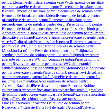
pentru Elemente de instalare pentru vase WC
Elemente de instalare
pentru lavoare
Piese de schimb pentru Elemente de instalare pentru
lavoare
Elemente de instalare pentru bideuri
Piese de schimb pentru
Elemente de instalare pentru bideuri
Elemente de instalare pentru
pisoare
Piese de schimb pentru Elemente de instalare pentru
pisoare
Elemente de instalare pentru duşuri
Piese de schimb pentru
Elemente de instalare pentru duşuri
Accesorii
Piese de schimb pentru
Accesorii
Pentru dispozitive de fixare
Piese de schimb pentru Pentru
dispozitive de fixare
Rezervoare aparente
Rezervoare aparente pentru
vase WC, din plastic
Piese de schimb pentru Rezervoare aparente
pentru vase WC, din plastic
Monobloc
Piese de schimb pentru
Monobloc
La înălțime
Piese de schimb pentru La înălțime
La
semiînălțime
Piese de schimb pentru La semiînălțime
Rezervoare
aparente pentru vase WC, din ceramică sanitară
Piese de schimb
pentru Rezervoare aparente pentru vase WC, din ceramică
sanitară
Monobloc
Piese de schimb pentru Monobloc
Ţevi de spălare
pentru rezervoare aparente
Piese de schimb pentru Ţevi de spălare
pentru rezervoare aparente
La înălțime
Piese de schimb pentru La
înălțime
La semiînălțime
Accesorii
Piese de schimb pentru
Accesorii
Racorduri
Piese de schimb pentru Racorduri
Robinete
colţar
Mufe
Rezervoare încastrate
Rezervoare încastrate Sigma
Piese
de schimb pentru Rezervoare încastrate Sigma
Rezervoare încastrate
Omega
Piese de schimb pentru Rezervoare încastrate
Omega
Rezervoare încastrate Delta
Piese de schimb pentru
Rezervoare încastrate Delta
Ţevi de spălare
Accesorii
Valve de