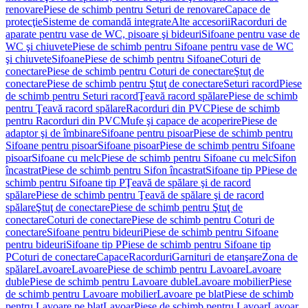
renovare
Piese de schimb pentru Seturi de renovare
Capace de
protecţie
Sisteme de comandă integrate
Alte accesorii
Racorduri de
aparate pentru vase de WC, pisoare şi bideuri
Sifoane pentru vase de
WC şi chiuvete
Piese de schimb pentru Sifoane pentru vase de WC
şi chiuvete
Sifoane
Piese de schimb pentru Sifoane
Coturi de
conectare
Piese de schimb pentru Coturi de conectare
Ştuţ de
conectare
Piese de schimb pentru Ştuţ de conectare
Seturi racord
Piese
de schimb pentru Seturi racord
Ţeavă racord spălare
Piese de schimb
pentru Ţeavă racord spălare
Racorduri din PVC
Piese de schimb
pentru Racorduri din PVC
Mufe şi capace de acoperire
Piese de
adaptor şi de îmbinare
Sifoane pentru pisoar
Piese de schimb pentru
Sifoane pentru pisoar
Sifoane pisoar
Piese de schimb pentru Sifoane
pisoar
Sifoane cu melc
Piese de schimb pentru Sifoane cu melc
Sifon
încastrat
Piese de schimb pentru Sifon încastrat
Sifoane tip P
Piese de
schimb pentru Sifoane tip P
Ţeavă de spălare şi de racord
spălare
Piese de schimb pentru Ţeavă de spălare şi de racord
spălare
Ştuţ de conectare
Piese de schimb pentru Ştuţ de
conectare
Coturi de conectare
Piese de schimb pentru Coturi de
conectare
Sifoane pentru bideuri
Piese de schimb pentru Sifoane
pentru bideuri
Sifoane tip P
Piese de schimb pentru Sifoane tip
P
Coturi de conectare
Capace
Racorduri
Garnituri de etanşare
Zona de
spălare
Lavoare
Lavoare
Piese de schimb pentru Lavoare
Lavoare
duble
Piese de schimb pentru Lavoare duble
Lavoare mobilier
Piese
de schimb pentru Lavoare mobilier
Lavoare pe blat
Piese de schimb
pentru Lavoare pe blat
Lavoar
Piese de schimb pentru Lavoar
Lavoar