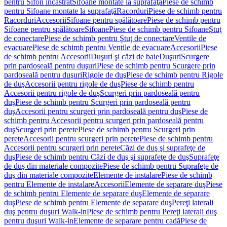
pentru Sifon încastrat
Sifoane montate la suprafaţă
Piese de schimb
pentru Sifoane montate la suprafaţă
Racorduri
Piese de schimb pentru
Racorduri
Accesorii
Sifoane pentru spălătoare
Piese de schimb pentru
Sifoane pentru spălătoare
Sifoane
Piese de schimb pentru Sifoane
Ştuţ
de conectare
Piese de schimb pentru Ştuţ de conectare
Ventile de
evacuare
Piese de schimb pentru Ventile de evacuare
Accesorii
Piese
de schimb pentru Accesorii
Duşuri şi căzi de baie
Duşuri
Scurgere
prin pardoseală pentru duşuri
Piese de schimb pentru Scurgere prin
pardoseală pentru duşuri
Rigole de duş
Piese de schimb pentru Rigole
de duş
Accesorii pentru rigole de duş
Piese de schimb pentru
Accesorii pentru rigole de duş
Scurgeri prin pardoseală pentru
duş
Piese de schimb pentru Scurgeri prin pardoseală pentru
duş
Accesorii pentru scurgeri prin pardoseală pentru duş
Piese de
schimb pentru Accesorii pentru scurgeri prin pardoseală pentru
duş
Scurgeri prin perete
Piese de schimb pentru Scurgeri prin
perete
Accesorii pentru scurgeri prin perete
Piese de schimb pentru
Accesorii pentru scurgeri prin perete
Căzi de duş şi suprafeţe de
duş
Piese de schimb pentru Căzi de duş şi suprafeţe de duş
Suprafeţe
de duş din materiale compozite
Piese de schimb pentru Suprafeţe de
duş din materiale compozite
Elemente de instalare
Piese de schimb
pentru Elemente de instalare
Accesorii
Elemente de separare duş
Piese
de schimb pentru Elemente de separare duş
Elemente de separare
duş
Piese de schimb pentru Elemente de separare duş
Pereţi laterali
duş pentru duşuri Walk-in
Piese de schimb pentru Pereţi laterali duş
pentru duşuri Walk-in
Elemente de separare pentru cadă
Piese de