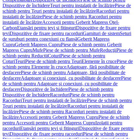
Dispozitive de închidere
Teuri pentru instalaţii de încălzire
Piese de
schimb pentru Teuri pentru instalaţii de încălzire
Racorduri pentru
instalaţii de încălzire
Piese de schimb pentru Racorduri pentru
instalaţii de încălzire
Accesorii pentru Geberit Mapress Oţel-
Carbon
Etanşări pentru ţevi şi fitinguri
Dispozitive de fixare pentru
ţevi
Dispozitive de fixare pentru racorduri
Garnituri de sistem
Seturi
de șuruburi pentru conexiuni cu flanșă
Geberit Mapress
Cupru
Geberit Mapress Cupru
Piese de schimb pentru Geberit
Mapress Cupru
Mufe
Piese de schimb pentru Mufe
Reducţii
Piese de
schimb pentru Reducţii
Coturi
Piese de schimb pentru
Coturi
Teuri
Piese de schimb pentru Teuri
Elemente în cruce
Piese de
schimb pentru Elemente în cruce
Adaptoare, fără posibilitate de
desfacere
Piese de schimb pentru Adaptoare, fără posibilitate de
desfacere
Adaptoare şi conexiuni, cu posibilitate de desfacere
Piese
de schimb pentru Adaptoare şi conexiuni, cu posibilitate de
desfacere
Dispozitive de închidere
Piese de schimb pentru
Dispozitive de închidere
Racorduri
Piese de schimb pentru
Racorduri
Teuri pentru instalaţii de încălzire
Piese de schimb pentru
Teuri pentru instalaţii de încălzire
Racorduri pentru instalaţii de
încălzire
Piese de schimb pentru Racorduri pentru instalaţii de
încălzire
Accesorii pentru Geberit Mapress Cupru
Piese de schimb
pentru Accesorii pentru Geberit Mapress Cupru
Izolaţii pentru
racorduri
Etanşări pentru ţevi şi fitinguri
Dispozitive de fixare pentru
ţevi
Dispozitive de fixare pentru racorduri
Piese de schimb pentru