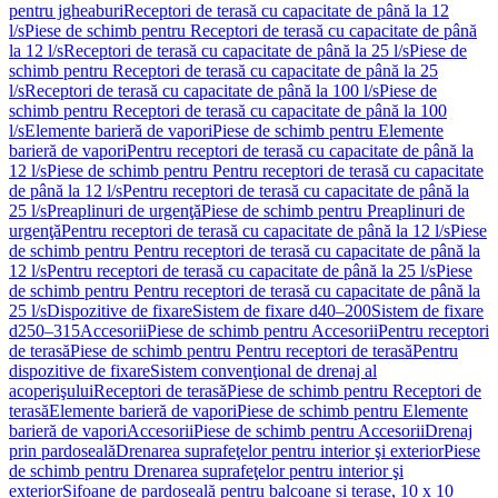
pentru jgheaburi
Receptori de terasă cu capacitate de până la 12
l/s
Piese de schimb pentru Receptori de terasă cu capacitate de până
la 12 l/s
Receptori de terasă cu capacitate de până la 25 l/s
Piese de
schimb pentru Receptori de terasă cu capacitate de până la 25
l/s
Receptori de terasă cu capacitate de până la 100 l/s
Piese de
schimb pentru Receptori de terasă cu capacitate de până la 100
l/s
Elemente barieră de vapori
Piese de schimb pentru Elemente
barieră de vapori
Pentru receptori de terasă cu capacitate de până la
12 l/s
Piese de schimb pentru Pentru receptori de terasă cu capacitate
de până la 12 l/s
Pentru receptori de terasă cu capacitate de până la
25 l/s
Preaplinuri de urgenţă
Piese de schimb pentru Preaplinuri de
urgenţă
Pentru receptori de terasă cu capacitate de până la 12 l/s
Piese
de schimb pentru Pentru receptori de terasă cu capacitate de până la
12 l/s
Pentru receptori de terasă cu capacitate de până la 25 l/s
Piese
de schimb pentru Pentru receptori de terasă cu capacitate de până la
25 l/s
Dispozitive de fixare
Sistem de fixare d40–200
Sistem de fixare
d250–315
Accesorii
Piese de schimb pentru Accesorii
Pentru receptori
de terasă
Piese de schimb pentru Pentru receptori de terasă
Pentru
dispozitive de fixare
Sistem convenţional de drenaj al
acoperişului
Receptori de terasă
Piese de schimb pentru Receptori de
terasă
Elemente barieră de vapori
Piese de schimb pentru Elemente
barieră de vapori
Accesorii
Piese de schimb pentru Accesorii
Drenaj
prin pardoseală
Drenarea suprafeţelor pentru interior şi exterior
Piese
de schimb pentru Drenarea suprafeţelor pentru interior şi
exterior
Sifoane de pardoseală pentru balcoane și terase, 10 x 10