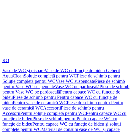
RO
Vase de WC şi pisoare
Vase de WC cu funcţie de bideu Geberit
AquaClean
Soluţie completă pentru WC
Piese de schimb pentru
Soluţie completă pentru WC
Vase WC suspendate
Piese de schimb
pentru Vase WC suspendate
Vase WC pe pardoseală
Piese de schimb
pentru Vase WC pe pardoseală
Pentru capace WC cu funcţie de
bideu
Piese de schimb pentru Pentru capace WC cu funcţie de
bideu
Pentru vase de ceramică WC
Piese de schimb pentru Pentru
vase de ceramică WC
Accesorii
Piese de schimb pentru
Accesorii
Pentru soluţie completă pentru WC
Pentru capace WC cu
funcţie de bideu
Piese de schimb pentru Pentru capace WC cu
funcţie de bideu
Pentru capace WC cu funcţie de bideu şi soluţii
complete pentru WC
Material de consum
Vase de WC şi capace