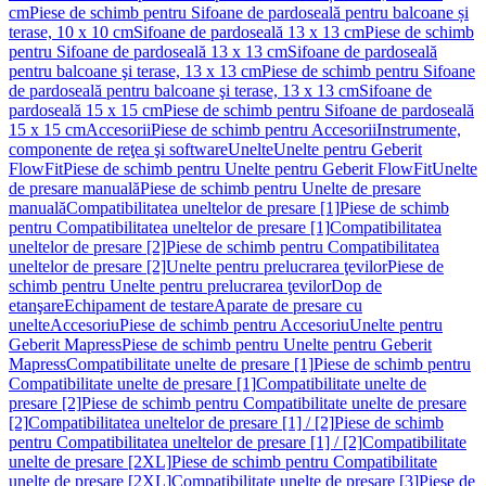
cm
Piese de schimb pentru Sifoane de pardoseală pentru balcoane și
terase, 10 x 10 cm
Sifoane de pardoseală 13 x 13 cm
Piese de schimb
pentru Sifoane de pardoseală 13 x 13 cm
Sifoane de pardoseală
pentru balcoane şi terase, 13 x 13 cm
Piese de schimb pentru Sifoane
de pardoseală pentru balcoane şi terase, 13 x 13 cm
Sifoane de
pardoseală 15 x 15 cm
Piese de schimb pentru Sifoane de pardoseală
15 x 15 cm
Accesorii
Piese de schimb pentru Accesorii
Instrumente,
componente de reţea şi software
Unelte
Unelte pentru Geberit
FlowFit
Piese de schimb pentru Unelte pentru Geberit FlowFit
Unelte
de presare manuală
Piese de schimb pentru Unelte de presare
manuală
Compatibilitatea uneltelor de presare [1]
Piese de schimb
pentru Compatibilitatea uneltelor de presare [1]
Compatibilitatea
uneltelor de presare [2]
Piese de schimb pentru Compatibilitatea
uneltelor de presare [2]
Unelte pentru prelucrarea ţevilor
Piese de
schimb pentru Unelte pentru prelucrarea ţevilor
Dop de
etanşare
Echipament de testare
Aparate de presare cu
unelte
Accesoriu
Piese de schimb pentru Accesoriu
Unelte pentru
Geberit Mapress
Piese de schimb pentru Unelte pentru Geberit
Mapress
Compatibilitate unelte de presare [1]
Piese de schimb pentru
Compatibilitate unelte de presare [1]
Compatibilitate unelte de
presare [2]
Piese de schimb pentru Compatibilitate unelte de presare
[2]
Compatibilitatea uneltelor de presare [1] / [2]
Piese de schimb
pentru Compatibilitatea uneltelor de presare [1] / [2]
Compatibilitate
unelte de presare [2XL]
Piese de schimb pentru Compatibilitate
unelte de presare [2XL]
Compatibilitate unelte de presare [3]
Piese de