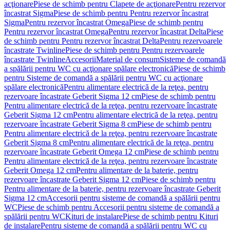
acţionare
Piese de schimb pentru Clapete de acţionare
Pentru rezervor
încastrat Sigma
Piese de schimb pentru Pentru rezervor încastrat
Sigma
Pentru rezervor încastrat Omega
Piese de schimb pentru
Pentru rezervor încastrat Omega
Pentru rezervor încastrat Delta
Piese
de schimb pentru Pentru rezervor încastrat Delta
Pentru rezervoarele
încastrate Twinline
Piese de schimb pentru Pentru rezervoarele
încastrate Twinline
Accesorii
Material de consum
Sisteme de comandă
a spălării pentru WC cu acţionare spălare electronică
Piese de schimb
pentru Sisteme de comandă a spălării pentru WC cu acţionare
spălare electronică
Pentru alimentare electrică de la reţea, pentru
rezervoare încastrate Geberit Sigma 12 cm
Piese de schimb pentru
Pentru alimentare electrică de la reţea, pentru rezervoare încastrate
Geberit Sigma 12 cm
Pentru alimentare electrică de la reţea, pentru
rezervoare încastrate Geberit Sigma 8 cm
Piese de schimb pentru
Pentru alimentare electrică de la reţea, pentru rezervoare încastrate
Geberit Sigma 8 cm
Pentru alimentare electrică de la reţea, pentru
rezervoare încastrate Geberit Omega 12 cm
Piese de schimb pentru
Pentru alimentare electrică de la reţea, pentru rezervoare încastrate
Geberit Omega 12 cm
Pentru alimentare de la baterie, pentru
rezervoare încastrate Geberit Sigma 12 cm
Piese de schimb pentru
Pentru alimentare de la baterie, pentru rezervoare încastrate Geberit
Sigma 12 cm
Accesorii pentru sisteme de comandă a spălării pentru
WC
Piese de schimb pentru Accesorii pentru sisteme de comandă a
spălării pentru WC
Kituri de instalare
Piese de schimb pentru Kituri
de instalare
Pentru sisteme de comandă a spălării pentru WC cu