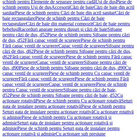
schimb pentru Elemente de separare pentru cadă
Uşi de duş
Piese de
schimb pentru Uşi de duş
Accesorii
Căzi de baie
Căzi de baie din acril
sanitar
Piese de schimb pentru Căzi de baie din acril sanitar
Căzi de
baie rectangulare
Piese de schimb pentru Căzi de baie
rectangulare
Căzi de baie din material compozit
Căzi de baie pentru
bebeluşi
Racorduri aparate pentru duşuri şi căzi de baie
Sifoane
pentru căzi de duş, d52
Piese de schimb pentru Sifoane pentru căzi
de duş, d52
Fără capac ventil de scurgere
Piese de schimb pentru
Fără capac ventil de scurgere
Capac ventil de scurgere
Sifoane pentru
căzi de duş, d62
Piese de schimb pentru Sifoane pentru căzi de duş,
d62
Fără capac ventil de scurgere
Piese de schimb pentru Fără capac
ventil de scurgere
Capac ventil de scurgere
Sifoane pentru căzi de
duş, d90
Piese de schimb pentru Sifoane pentru căzi de duş, d90
Cu
capac ventil de scurgere
Piese de schimb pentru Cu capac ventil de
scurgere
Fără capac ventil de scurgere
Piese de schimb pentru Fără
capac ventil de scurgere
Capac ventil de scurgere
Piese de schimb
pentru Capac ventil de scurgere
Sifoane pentru căzi de baie,
d52
Piese de schimb pentru Sifoane pentru căzi de baie, d52
Cu
acţionare rotativă
Piese de schimb pentru Cu acţionare rotativă
Seturi
gata de instalare pentru acţionare rotativă
Piese de schimb pentru
Seturi gata de instalare pentru acţionare rotativă
Cu acţionare rotativă
şi admisie
Piese de schimb pentru Cu acţionare rotativă şi
admisie
Seturi gata de instalare pentru acţionare rotativă şi
admisie
Piese de schimb pentru Seturi gata de instalare pentru
acţionare rotativă şi admisie
Cu acţionare sub presiune