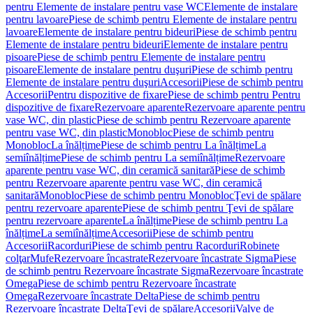
pentru Elemente de instalare pentru vase WC
Elemente de instalare
pentru lavoare
Piese de schimb pentru Elemente de instalare pentru
lavoare
Elemente de instalare pentru bideuri
Piese de schimb pentru
Elemente de instalare pentru bideuri
Elemente de instalare pentru
pisoare
Piese de schimb pentru Elemente de instalare pentru
pisoare
Elemente de instalare pentru duşuri
Piese de schimb pentru
Elemente de instalare pentru duşuri
Accesorii
Piese de schimb pentru
Accesorii
Pentru dispozitive de fixare
Piese de schimb pentru Pentru
dispozitive de fixare
Rezervoare aparente
Rezervoare aparente pentru
vase WC, din plastic
Piese de schimb pentru Rezervoare aparente
pentru vase WC, din plastic
Monobloc
Piese de schimb pentru
Monobloc
La înălțime
Piese de schimb pentru La înălțime
La
semiînălțime
Piese de schimb pentru La semiînălțime
Rezervoare
aparente pentru vase WC, din ceramică sanitară
Piese de schimb
pentru Rezervoare aparente pentru vase WC, din ceramică
sanitară
Monobloc
Piese de schimb pentru Monobloc
Ţevi de spălare
pentru rezervoare aparente
Piese de schimb pentru Ţevi de spălare
pentru rezervoare aparente
La înălțime
Piese de schimb pentru La
înălțime
La semiînălțime
Accesorii
Piese de schimb pentru
Accesorii
Racorduri
Piese de schimb pentru Racorduri
Robinete
colţar
Mufe
Rezervoare încastrate
Rezervoare încastrate Sigma
Piese
de schimb pentru Rezervoare încastrate Sigma
Rezervoare încastrate
Omega
Piese de schimb pentru Rezervoare încastrate
Omega
Rezervoare încastrate Delta
Piese de schimb pentru
Rezervoare încastrate Delta
Ţevi de spălare
Accesorii
Valve de