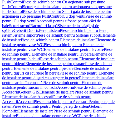
PushControl
Piese de schimb pentru Cu acţionare sub presiune
PushControl
Seturi gata de instalare pentru acţionarea sub presiune
PushControl
Piese de schimb pentru Seturi gata de instalare pentru
acţionarea sub presiune PushControl
Cu dop ventil
Piese de schimb
pentru Cu dop ventil
Accesorii pentru sifoane pentru căzi de
baie
Seturi racord
Racorduri la apă
Sisteme de instalaţii şi de
spălare
Geberit Duofix
Pereţi sistem
Piese de schimb pentru Pereţi
sistem
Sisteme suport
Piese de schimb pentru Sisteme suport
Elemente
de instalare
Piese de schimb pentru Elemente de instalare
Elemente de
instalare pentru vase WC
Piese de schimb pentru Elemente de
instalare pentru vase WC
Elemente de instalare pentru lavoare
Piese
de schimb pentru Elemente de instalare pentru lavoare
Elemente de
instalare pentru bideuri
Piese de schimb pentru Elemente de instalare
pentru bideuri
Elemente de instalare pentru pisoare
Piese de schimb
pentru Elemente de instalare pentru pisoare
Elemente de instalare
pentru duşuri cu scurgere în perete
Piese de schimb pentru Elemente
de instalare pentru duşuri cu scurgere în perete
Elemente de instalare
pentru sarcini în consolă
Piese de schimb pentru Elemente de
instalare pentru sarcini în consolă
Accesoriu
Piese de schimb pentru
Accesoriu
Geberit GIS
Elemente de instalare
Piese de schimb pentru
Elemente de instalare
Accesorii
Piese de schimb pentru
Accesorii
Accesorii
Piese de schimb pentru Accesorii
Pentru pereţi de
sistem
Piese de schimb pentru Pentru pereţi de sistem
Geberit
Kombifix
Elemente de instalare
Piese de schimb pentru Elemente de
instalare
Elemente de instalare pentru vase WC
Piese de schimb