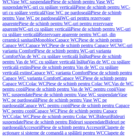
WC
Vase WC suspendate
Piese de schimb pentru Vase WC
suspendate
WC-uri cu spălare verticală
Piese de schimb pentru WC-
uri cu spălare verticală
Vase WC pe pardoseală
Piese de schimb
pentru Vase WC pe pardoseală
WC-uri pentru rezervoare
aparente
Piese de schimb pentru WC-uri pentru rezervoare
aparente
WC-uri cu spălare verticală
Piese de schimb pentru WC-uri
cu spălare verticală
Rezervoare aparente pentru WC-uri, din
ceramică sanitară
Monobloc
Capace WC
Piese de schimb pentru
Capace WC
Capace WC
Piese de schimb pentru Capace WC
WC-uri
varianta Comfort
Piese de schimb pentru WC-uri varianta
Comfort
Vas de WC cu spălare verticală înălţat
Piese de schimb
pentru Vas de WC cu spălare verticală înălţat
Vas de WC cu spălare
verticală extins
Piese de schimb pentru Vas de WC cu spălare
verticală extins
Capace WC varianta Comfort
Piese de schimb pentru
Capace WC varianta Comfort
Capace WC
Piese de schimb pentru
Capace WC
Colac WC
Piese de schimb pentru Colac WC
Vas de WC
pentru copii
Piese de schimb pentru Vas de WC pentru copii
Vase
WC suspendate
Piese de schimb pentru Vase WC suspendate
Vase
WC pe pardoseală
Piese de schimb pentru Vase WC pe
pardoseală
Capace WC pentru copii
Piese de schimb pentru Capace
WC pentru copii
Capace WC
Piese de schimb pentru Capace
WC
Colac WC
Piese de schimb pentru Colac WC
Bideuri
Bideuri
suspendate
Piese de schimb pentru Bideuri suspendate
Bideuri pe
pardoseală
Accesorii
Piese de schimb pentru Accesorii
Clapete de
acţionare şi sisteme de comandă a spălării pentru WC
Clapete de