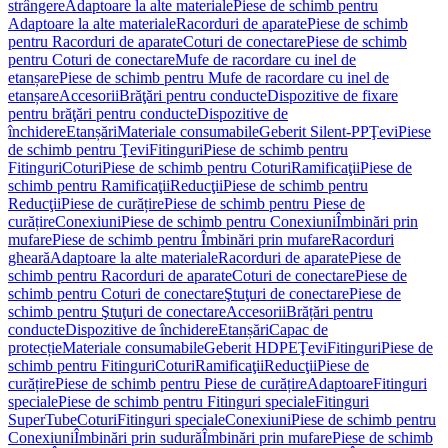
strângere
Adaptoare la alte materiale
Piese de schimb pentru
Adaptoare la alte materiale
Racorduri de aparate
Piese de schimb
pentru Racorduri de aparate
Coturi de conectare
Piese de schimb
pentru Coturi de conectare
Mufe de racordare cu inel de
etanșare
Piese de schimb pentru Mufe de racordare cu inel de
etanșare
Accesorii
Brăţări pentru conducte
Dispozitive de fixare
pentru brăţări pentru conducte
Dispozitive de
închidere
Etanșări
Materiale consumabile
Geberit Silent-PP
Ţevi
Piese
de schimb pentru Ţevi
Fitinguri
Piese de schimb pentru
Fitinguri
Coturi
Piese de schimb pentru Coturi
Ramificaţii
Piese de
schimb pentru Ramificaţii
Reducţii
Piese de schimb pentru
Reducţii
Piese de curățire
Piese de schimb pentru Piese de
curățire
Conexiuni
Piese de schimb pentru Conexiuni
Îmbinări prin
mufare
Piese de schimb pentru Îmbinări prin mufare
Racorduri
gheară
Adaptoare la alte materiale
Racorduri de aparate
Piese de
schimb pentru Racorduri de aparate
Coturi de conectare
Piese de
schimb pentru Coturi de conectare
Ştuţuri de conectare
Piese de
schimb pentru Ştuţuri de conectare
Accesorii
Brățări pentru
conducte
Dispozitive de închidere
Etanșări
Capac de
protecție
Materiale consumabile
Geberit HDPE
Ţevi
Fitinguri
Piese de
schimb pentru Fitinguri
Coturi
Ramificaţii
Reducţii
Piese de
curățire
Piese de schimb pentru Piese de curățire
Adaptoare
Fitinguri
speciale
Piese de schimb pentru Fitinguri speciale
Fitinguri
SuperTube
Coturi
Fitinguri speciale
Conexiuni
Piese de schimb pentru
Conexiuni
Îmbinări prin sudură
Îmbinări prin mufare
Piese de schimb