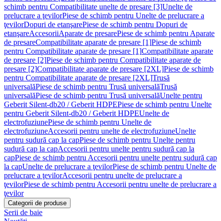
schimb pentru Compatibilitate unelte de presare [3]
Unelte de
prelucrare a ţevilor
Piese de schimb pentru Unelte de prelucrare a
ţevilor
Dopuri de etanşare
Piese de schimb pentru Dopuri de
etanşare
Accesorii
Aparate de presare
Piese de schimb pentru Aparate
de presare
Compatibilitate aparate de presare [1]
Piese de schimb
pentru Compatibilitate aparate de presare [1]
Compatibilitate aparate
de presare [2]
Piese de schimb pentru Compatibilitate aparate de
presare [2]
Compatibilitate aparate de presare [2XL]
Piese de schimb
pentru Compatibilitate aparate de presare [2XL]
Trusă
universală
Piese de schimb pentru Trusă universală
Trusă
universală
Piese de schimb pentru Trusă universală
Unelte pentru
Geberit Silent-db20 / Geberit HDPE
Piese de schimb pentru Unelte
pentru Geberit Silent-db20 / Geberit HDPE
Unelte de
electrofuziune
Piese de schimb pentru Unelte de
electrofuziune
Accesorii pentru unelte de electrofuziune
Unelte
pentru sudură cap la cap
Piese de schimb pentru Unelte pentru
sudură cap la cap
Accesorii pentru unelte pentru sudură cap la
cap
Piese de schimb pentru Accesorii pentru unelte pentru sudură cap
la cap
Unelte de prelucrare a ţevilor
Piese de schimb pentru Unelte de
prelucrare a ţevilor
Accesorii pentru unelte de prelucrare a
ţevilor
Piese de schimb pentru Accesorii pentru unelte de prelucrare a
ţevilor
Categorii de produse
Serii de baie