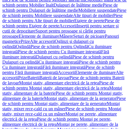
schimb pentru Mobilier înalt
Dulapuri de înălţime medie
Piese de
schimb pentru Dulapuri de înălţime medie
Mobiliere suspendate
Piese
de schimb pentru Mobiliere suspendate
Alte tipuri de mobilier
Piese
de schimb pentru Alte tipuri de mobilier
Etajere de perete
Piese de
schimb pentru Etajere de perete
Accesorii
Inserţii pentru sertare şi
cutii de depozitare
Suport pentru prosoape şi cârlig pentru
prosoape
Elemente de iluminare
Mânere
Seturi de picioare
Panouri
magnetice
Prize
Alte accesorii
Oglinzi şi dulapuri cu
oglindă
Oglindă
Piese de schimb pentru Oglindă
Cu iluminare
integrată
Piese de schimb pentru Cu iluminare integrată
Fără
iluminare integrată
Dulapuri cu oglindă
Piese de schimb pentru
Dulapuri cu oglindă
Cu iluminare integrată
Piese de schimb pentru
Cu iluminare integrată
Fără iluminare integrată
Piese de schimb
pentru Fără iluminare integrată
Accesorii
Elemente de iluminare
Alte
accesorii
Prize
Baterii
Baterii de lavoar
Piese de schimb pentru Baterii
de lavoar
Montaj stativ, alimentare electrică de la reţea
Piese de
schimb pentru Montaj stativ, alimentare electrică de la reţea
Montaj
stativ, alimentare de la baterie
Piese de schimb pentru Montaj stativ,
alimentare de la baterie
Montaj stativ, alimentare de la generator
Piese
de schimb pentru Montaj stativ, alimentare de la generator
Montaj
stativ, mixer rece-cald cu un mâner
Piese de schimb pentru Montaj
stativ, mixer rece-cald cu un mâner
Montaj pe perete, alimentare
electrică de la reţea
Piese de schimb pentru Montaj pe perete,
alimentare electrică de la reţea
Montaj pe perete, alimentare de la