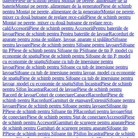
baterie
Piese de schimb pentru Montaj pe perete, alimentare de la
baterie
Montaj pe perete, alimentare de la generator
Piese de schimb
pentru Montaj pe perete, alimentare de la generator
Montaj pe perete,
mixer cu două butoane de reglare rece-cald
Piese de schimb pentru
Montaj pe perete, mixer cu două butoane de reglare rece-
cald
Accesorii
Piese de schimb pentru Accesorii
Pentru bateriile de
lavoar
Piese de schimb pentru Pentru bateriile de lavoar
Racorduri de
aparate pentru zona de spălare, lavoar, aparate şi spălător
Sifoane
pentru lavoare
Piese de schimb pentru Sifoane pentru lavoare
Sifoane
tip P
Piese de schimb pentru Sifoane tip P
Sifoane de tip P, model cu
economie de spaţiu
Piese de schimb pentru Sifoane de tip P, model
cu economie de spaţiu
Sifoane cu tub de imersiune pentru
lavoar
Piese de schimb pentru Sifoane cu tub de imersiune pentru
lavoar
Sifoane cu tub de imersiune pentru lavoar, model cu economie
de spaţiu
Piese de schimb pentru Sifoane cu tub de imersiune pentru
lavoar, model cu economie de spaţiu
Sifon încastrat
Piese de schimb
pentru Sifon încastrat
Racord de lavoar
Piese de schimb pentru
Racord de lavoar
Coturi de conectare
Capace
Racorduri
Piese de
schimb pentru Racorduri
Garnituri de etanşare
Extensii
Sifoane pentru
lavoare
Piese de schimb pentru Sifoane pentru lavoare
Sifoane tip
P
Piese de schimb pentru Sifoane tip P
Racorduri pentru lavoare
Ştuţ
de conectare
Piese de schimb pentru Ştuţ de conectare
Accesorii
Piese
de schimb pentru Accesorii
Garnituri de scurgere pentru aparate
Piese
de schimb pentru Garnituri de scurgere pentru aparate
Sifoane tip
P
Piese de schimb pentru Sifoane tip P
Sifon încastrat
Piese de schimb