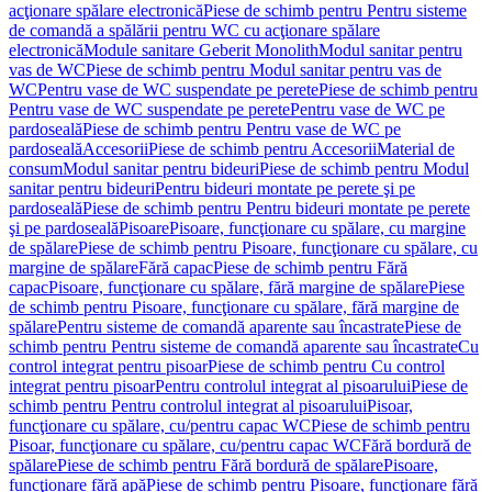
acţionare spălare electronică
Piese de schimb pentru Pentru sisteme
de comandă a spălării pentru WC cu acţionare spălare
electronică
Module sanitare Geberit Monolith
Modul sanitar pentru
vas de WC
Piese de schimb pentru Modul sanitar pentru vas de
WC
Pentru vase de WC suspendate pe perete
Piese de schimb pentru
Pentru vase de WC suspendate pe perete
Pentru vase de WC pe
pardoseală
Piese de schimb pentru Pentru vase de WC pe
pardoseală
Accesorii
Piese de schimb pentru Accesorii
Material de
consum
Modul sanitar pentru bideuri
Piese de schimb pentru Modul
sanitar pentru bideuri
Pentru bideuri montate pe perete şi pe
pardoseală
Piese de schimb pentru Pentru bideuri montate pe perete
şi pe pardoseală
Pisoare
Pisoare, funcţionare cu spălare, cu margine
de spălare
Piese de schimb pentru Pisoare, funcţionare cu spălare, cu
margine de spălare
Fără capac
Piese de schimb pentru Fără
capac
Pisoare, funcţionare cu spălare, fără margine de spălare
Piese
de schimb pentru Pisoare, funcţionare cu spălare, fără margine de
spălare
Pentru sisteme de comandă aparente sau încastrate
Piese de
schimb pentru Pentru sisteme de comandă aparente sau încastrate
Cu
control integrat pentru pisoar
Piese de schimb pentru Cu control
integrat pentru pisoar
Pentru controlul integrat al pisoarului
Piese de
schimb pentru Pentru controlul integrat al pisoarului
Pisoar,
funcţionare cu spălare, cu/pentru capac WC
Piese de schimb pentru
Pisoar, funcţionare cu spălare, cu/pentru capac WC
Fără bordură de
spălare
Piese de schimb pentru Fără bordură de spălare
Pisoare,
funcţionare fără apă
Piese de schimb pentru Pisoare, funcţionare fără