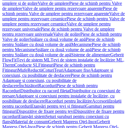
umplere şi de golire
Valve de umplere
Piese de schimb pentru Valve
de umplere
Valve de umplere pentru rezervoare aparente
Piese de
schimb pentru Valve de umplere pentru rezervoare aparente
Valve de
umplere pentru rezervoare ceramice
Piese de schimb pentru Valve de
umplere pentru rezervoare ceramice
Valve de umplere pentru
rezervoare universale
Piese de schimb pentru Valve de umplere
pentru rezervoare universale
Valve de golire
Piese de schimb pentru
Valve de golire
Spălare cu două volume de apă
Piese de schimb
pentru Spălare cu două volume de apă
Mecanisme
Piese de schimb
pentru Mecanisme
Spălare cu două volume de apă
Piese de schimb
pentru Spălare cu două volume de apă
Sisteme de alimentare
Geberit
FlowFit
Ţevi de sistem ML
Ţevi de sistem instalaţie de încălzire ML,
Therm
Conducte SL
Fitinguri
Piese de schimb pentru
Fitinguri
Mufe
Reducţii
Coturi
Teuri
Adaptoare fixe
Adaptoare şi
conexiuni, cu posibilitate de desfacere
Piese de schimb pentru
Adaptoare şi conexiuni, cu posibilitate de
desfacere
Închizători
Racorduri
Piese de schimb pentru
Racorduri
Distribuitor cu racord filetat
Distribuitor cu conexiuni de
presare
Adaptoare şi conexiuni pentru instalaţie de încălzire, cu
posibilitate de desfacere
Racorduri pentru încălzire
Accesorii
Izolații
pentru racorduri
Etanșări pentru țevi și fitinguri
Garnituri pentru
fitinguri
Dispozitive de fixare pentru țevi
Dispozitive de fixare pentru
racorduri
Etanșări sistem
Seturi șuruburi pentru conexiuni cu
flanșă
Material de consum
Geberit Mapress Oţel-Inox
Geberit
Mapress Oţel-Inox
Piese de schimb pentru Geberit Mapress Oţel-