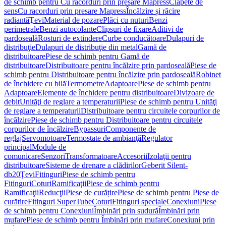
de schimb pentru Cu racorduri prin presare Mapress
Clapete de
sens
Cu racorduri prin presare Mapress
Încălzire și răcire
radiantă
Ţevi
Material de pozare
Plăci cu nuturi
Benzi
perimetrale
Benzi autocolante
Clipsuri de fixare
Aditivi de
pardoseală
Rosturi de extindere
Curbe conducătoare
Dulapuri de
distribuţie
Dulapuri de distribuţie din metal
Gamă de
distribuitoare
Piese de schimb pentru Gamă de
distribuitoare
Distribuitoare pentru încălzire prin pardoseală
Piese de
schimb pentru Distribuitoare pentru încălzire prin pardoseală
Robinet
de închidere cu bilă
Termometre
Adaptoare
Piese de schimb pentru
Adaptoare
Elemente de închidere pentru distribuitoare
Divizoare de
debit
Unităţi de reglare a temperaturii
Piese de schimb pentru Unităţi
de reglare a temperaturii
Distribuitoare pentru circuitele corpurilor de
încălzire
Piese de schimb pentru Distribuitoare pentru circuitele
corpurilor de încălzire
Bypassuri
Componente de
reglaj
Servomotoare
Termostate de ambianţă
Regulator
principal
Module de
comunicare
Senzori
Transformatoare
Accesorii
Izolaţii pentru
distribuitoare
Sisteme de drenare a clădirilor
Geberit Silent-
db20
Ţevi
Fitinguri
Piese de schimb pentru
Fitinguri
Coturi
Ramificaţii
Piese de schimb pentru
Ramificaţii
Reducţii
Piese de curățire
Piese de schimb pentru Piese de
curățire
Fitinguri SuperTube
Coturi
Fitinguri speciale
Conexiuni
Piese
de schimb pentru Conexiuni
Îmbinări prin sudură
Îmbinări prin
mufare
Piese de schimb pentru Îmbinări prin mufare
Conexiuni prin