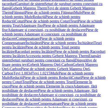
racorduri
Garnituri de sistem
Seturi de șuruburi pentru conexiuni cu
flanșă
Geberit Mapress Therm
Ţevi de sistem Geberit Mapress
Therm
Fitinguri
Piese de schimb pentru Fitinguri
Mufe
Piese de
schimb pentru Mufe
Reducţii
Piese de schimb pentru
Reducţii
Coturi
Piese de schimb pentru Coturi
Teuri
Piese de schimb
pentru Teuri
Adaptoare fixe
Piese de schimb pentru Adaptoare
fixe
Adaptoare şi conexiuni, cu posibilitate de desfacere
Piese de
schimb pentru Adaptoare şi conexiuni, cu posibilitate de
desfacere
Compensatoare
Piese de schimb pentru
Compensatoare
Închizători
Piese de schimb pentru Închizători
Teuri
pentru încălzire
Piese de schimb pentru Teuri pentru
încălzire
Racorduri pentru încălzire
Piese de schimb pentru Racorduri
pentru încălzire
Accesoriu pentru Geberit Mapress Therm
Etanşări
sistem
Seturi şuruburi pentru conexiuni cu flanşă
Dispozitive de
fixare pentru ţevi
Geberit Mapress Oţel-Carbon
Geberit Mapress
Oţel-Carbon
Piese de schimb pentru Geberit Mapress Oţel-
Carbon
Ţevi 1.0034
Ţevi 1.0215
Mufe
Piese de schimb pentru
Mufe
Reducţii
Piese de schimb pentru Reducţii
Coturi
Piese de schimb
pentru Coturi
Teuri
Piese de schimb pentru Teuri
Elemente în
cruce
Piese de schimb pentru Elemente în cruce
Adaptoare, fără
posibilitate de desfacere
Piese de schimb pentru Adaptoare, fără
posibilitate de desfacere
Adaptoare şi conexiuni, cu posibilitate de
desfacere
Piese de schimb pentru Adaptoare şi conexiuni, cu
posibilitate de desfacere
Compensatoare
Piese de schimb pentru
Compensatoare
Dispozitive de închidere
Piese de schimb pentru