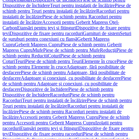
Dispozitive de închidere
Teuri pentru instalaţii de încălzire
Piese de
schimb pentru Teuri pentru instalaţii de încălzire
Racorduri pentru
instalaţii de încălzire
Piese de schimb pentru Racorduri pentru
instalaţii de încălzire
Accesorii pentru Geberit Mapress Oţel-
Carbon
Etanşări pentru ţevi şi fitinguri
Dispozitive de fixare pentru
ţevi
Dispozitive de fixare pentru racorduri
Garnituri de sistem
Seturi
de șuruburi pentru conexiuni cu flanșă
Geberit Mapress
Cupru
Geberit Mapress Cupru
Piese de schimb pentru Geberit
Mapress Cupru
Mufe
Piese de schimb pentru Mufe
Reducţii
Piese de
schimb pentru Reducţii
Coturi
Piese de schimb pentru
Coturi
Teuri
Piese de schimb pentru Teuri
Elemente în cruce
Piese de
schimb pentru Elemente în cruce
Adaptoare, fără posibilitate de
desfacere
Piese de schimb pentru Adaptoare, fără posibilitate de
desfacere
Adaptoare şi conexiuni, cu posibilitate de desfacere
Piese
de schimb pentru Adaptoare şi conexiuni, cu posibilitate de
desfacere
Dispozitive de închidere
Piese de schimb pentru
Dispozitive de închidere
Racorduri
Piese de schimb pentru
Racorduri
Teuri pentru instalaţii de încălzire
Piese de schimb pentru
Teuri pentru instalaţii de încălzire
Racorduri pentru instalaţii de
încălzire
Piese de schimb pentru Racorduri pentru instalaţii de
încălzire
Accesorii pentru Geberit Mapress Cupru
Piese de schimb
pentru Accesorii pentru Geberit Mapress Cupru
Izolaţii pentru
racorduri
Etanşări pentru ţevi şi fitinguri
Dispozitive de fixare pentru
ţevi
Dispozitive de fixare pentru racorduri
Piese de schimb pentru