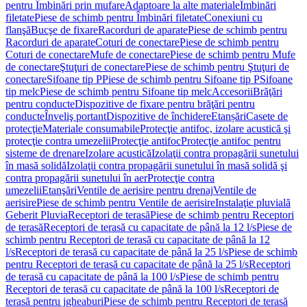
pentru Îmbinări prin mufare
Adaptoare la alte materiale
Îmbinări
filetate
Piese de schimb pentru Îmbinări filetate
Conexiuni cu
flanşă
Bucşe de fixare
Racorduri de aparate
Piese de schimb pentru
Racorduri de aparate
Coturi de conectare
Piese de schimb pentru
Coturi de conectare
Mufe de conectare
Piese de schimb pentru Mufe
de conectare
Ştuţuri de conectare
Piese de schimb pentru Ştuţuri de
conectare
Sifoane tip P
Piese de schimb pentru Sifoane tip P
Sifoane
tip melc
Piese de schimb pentru Sifoane tip melc
Accesorii
Brăţări
pentru conducte
Dispozitive de fixare pentru brăţări pentru
conducte
Înveliş portant
Dispozitive de închidere
Etanșări
Casete de
protecţie
Materiale consumabile
Protecţie antifoc, izolare acustică şi
protecţie contra umezelii
Protecţie antifoc
Protecţie antifoc pentru
sisteme de drenare
Izolare acustică
Izolaţii contra propagării sunetului
în masă solidă
Izolaţii contra propagării sunetului în masă solidă şi
contra propagării sunetului în aer
Protecţie contra
umezelii
Etanşări
Ventile de aerisire pentru drenaj
Ventile de
aerisire
Piese de schimb pentru Ventile de aerisire
Instalaţie pluvială
Geberit Pluvia
Receptori de terasă
Piese de schimb pentru Receptori
de terasă
Receptori de terasă cu capacitate de până la 12 l/s
Piese de
schimb pentru Receptori de terasă cu capacitate de până la 12
l/s
Receptori de terasă cu capacitate de până la 25 l/s
Piese de schimb
pentru Receptori de terasă cu capacitate de până la 25 l/s
Receptori
de terasă cu capacitate de până la 100 l/s
Piese de schimb pentru
Receptori de terasă cu capacitate de până la 100 l/s
Receptori de
terasă pentru jgheaburi
Piese de schimb pentru Receptori de terasă