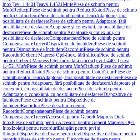
Inox
Ţevi 1.4401
Ţeavă 1.4521
Mufe
Piese de schimb pentru
Mufe
Reducţii
Piese de schimb pentru Reducţii
Coturi
Piese de schimb
pentru Coturi
Teuri
Piese de schimb pentru Teuri
Adaptoare, fără
posibilitate de desfacere
Piese de schimb pentru Adaptoare, fără
posibilitate de desfacere
Adaptoare şi conexiuni, cu posibilitate de
desfacere
Piese de schimb pentru Adaptoare şi conexiuni, cu
posibilitate de desfacere
Compensatoare
Piese de schimb pentru
Compensatoare
Treceri
Dispozitive de închidere
Piese de schimb
pentru Dispozitive de închidere
Racorduri
Piese de schimb pentru
Racorduri
Geberit Mapress Oţel-Inox, fără silicon
Piese de schimb
pentru Geberit Mapress Oţel-Inox, fără silicon
Ţevi 1.4401
Ţeavă
1.4521
Mufe
Piese de schimb pentru Mufe
Reducţii
Piese de schimb
pentru Reducţii
Coturi
Piese de schimb pentru Coturi
Teuri
Piese de
schimb pentru Teuri
Adaptoare, fără posibilitate de desfacere
Piese de
schimb pentru Adaptoare, fără posibilitate de desfacere
Adaptoare şi
conexiuni, cu posibilitate de desfacere
Piese de schimb pentru
Adaptoare şi conexiuni, cu posibilitate de desfacere
Dispozitive de
închidere
Piese de schimb pentru Dispozitive de
închidere
Racorduri
Piese de schimb pentru
Racorduri
Compensatoare
Piese de schimb pentru
Compensatoare
Treceri
Accesorii pentru Geberit Mapress Oţel-
Inox
Piese de schimb pentru Accesorii pentru Geberit Mapress Oţel-
Inox
Izolaţii pentru racorduri
Etanşări pentru ţevi şi
fitinguri
Dispozitive de fixare pentru ţevi
Dispozitive de fixare pentru
racorduri
Piese de schimb pentru Dispozitive de fixare pentru