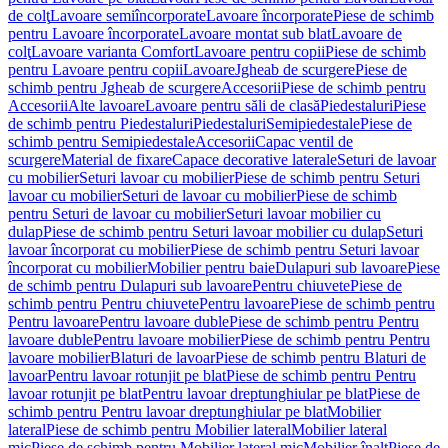
de colţ
Lavoare semiîncorporate
Lavoare încorporate
Piese de schimb
pentru Lavoare încorporate
Lavoare montat sub blat
Lavoare de
colţ
Lavoare varianta Comfort
Lavoare pentru copii
Piese de schimb
pentru Lavoare pentru copii
Lavoare
Jgheab de scurgere
Piese de
schimb pentru Jgheab de scurgere
Accesorii
Piese de schimb pentru
Accesorii
Alte lavoare
Lavoare pentru săli de clasă
Piedestaluri
Piese
de schimb pentru Piedestaluri
Piedestaluri
Semipiedestale
Piese de
schimb pentru Semipiedestale
Accesorii
Capac ventil de
scurgere
Material de fixare
Capace decorative laterale
Seturi de lavoar
cu mobilier
Seturi lavoar cu mobilier
Piese de schimb pentru Seturi
lavoar cu mobilier
Seturi de lavoar cu mobilier
Piese de schimb
pentru Seturi de lavoar cu mobilier
Seturi lavoar mobilier cu
dulap
Piese de schimb pentru Seturi lavoar mobilier cu dulap
Seturi
lavoar încorporat cu mobilier
Piese de schimb pentru Seturi lavoar
încorporat cu mobilier
Mobilier pentru baie
Dulapuri sub lavoare
Piese
de schimb pentru Dulapuri sub lavoare
Pentru chiuvete
Piese de
schimb pentru Pentru chiuvete
Pentru lavoare
Piese de schimb pentru
Pentru lavoare
Pentru lavoare duble
Piese de schimb pentru Pentru
lavoare duble
Pentru lavoare mobilier
Piese de schimb pentru Pentru
lavoare mobilier
Blaturi de lavoar
Piese de schimb pentru Blaturi de
lavoar
Pentru lavoar rotunjit pe blat
Piese de schimb pentru Pentru
lavoar rotunjit pe blat
Pentru lavoar dreptunghiular pe blat
Piese de
schimb pentru Pentru lavoar dreptunghiular pe blat
Mobilier
lateral
Piese de schimb pentru Mobilier lateral
Mobilier lateral
mic
Piese de schimb pentru Mobilier lateral mic
Mobilier înalt
Piese de