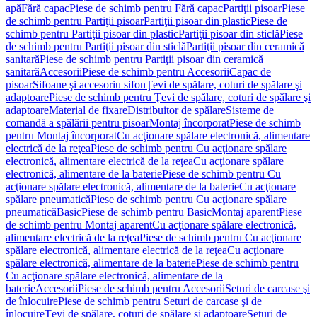
apă
Fără capac
Piese de schimb pentru Fără capac
Partiţii pisoar
Piese
de schimb pentru Partiţii pisoar
Partiţii pisoar din plastic
Piese de
schimb pentru Partiţii pisoar din plastic
Partiţii pisoar din sticlă
Piese
de schimb pentru Partiţii pisoar din sticlă
Partiţii pisoar din ceramică
sanitară
Piese de schimb pentru Partiţii pisoar din ceramică
sanitară
Accesorii
Piese de schimb pentru Accesorii
Capac de
pisoar
Sifoane şi accesoriu sifon
Ţevi de spălare, coturi de spălare şi
adaptoare
Piese de schimb pentru Ţevi de spălare, coturi de spălare şi
adaptoare
Material de fixare
Distribuitor de spălare
Sisteme de
comandă a spălării pentru pisoar
Montaj încorporat
Piese de schimb
pentru Montaj încorporat
Cu acţionare spălare electronică, alimentare
electrică de la reţea
Piese de schimb pentru Cu acţionare spălare
electronică, alimentare electrică de la reţea
Cu acţionare spălare
electronică, alimentare de la baterie
Piese de schimb pentru Cu
acţionare spălare electronică, alimentare de la baterie
Cu acţionare
spălare pneumatică
Piese de schimb pentru Cu acţionare spălare
pneumatică
Basic
Piese de schimb pentru Basic
Montaj aparent
Piese
de schimb pentru Montaj aparent
Cu acţionare spălare electronică,
alimentare electrică de la reţea
Piese de schimb pentru Cu acţionare
spălare electronică, alimentare electrică de la reţea
Cu acţionare
spălare electronică, alimentare de la baterie
Piese de schimb pentru
Cu acţionare spălare electronică, alimentare de la
baterie
Accesorii
Piese de schimb pentru Accesorii
Seturi de carcase şi
de înlocuire
Piese de schimb pentru Seturi de carcase şi de
înlocuire
Ţevi de spălare, coturi de spălare şi adaptoare
Seturi de