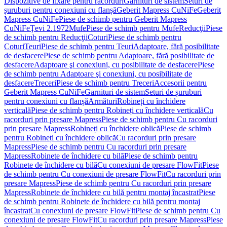
Dispozitive de fixare pentru racorduri
Garnituri de sistem
Seturi de
șuruburi pentru conexiuni cu flanșă
Geberit Mapress CuNiFe
Geberit
Mapress CuNiFe
Piese de schimb pentru Geberit Mapress
CuNiFe
Ţevi 2.1972
Mufe
Piese de schimb pentru Mufe
Reducţii
Piese
de schimb pentru Reducţii
Coturi
Piese de schimb pentru
Coturi
Teuri
Piese de schimb pentru Teuri
Adaptoare, fără posibilitate
de desfacere
Piese de schimb pentru Adaptoare, fără posibilitate de
desfacere
Adaptoare şi conexiuni, cu posibilitate de desfacere
Piese
de schimb pentru Adaptoare şi conexiuni, cu posibilitate de
desfacere
Treceri
Piese de schimb pentru Treceri
Accesorii pentru
Geberit Mapress CuNiFe
Garnituri de sistem
Seturi de șuruburi
pentru conexiuni cu flanșă
Armături
Robineți cu închidere
verticală
Piese de schimb pentru Robineți cu închidere verticală
Cu
racorduri prin presare Mapress
Piese de schimb pentru Cu racorduri
prin presare Mapress
Robineți cu închidere oblică
Piese de schimb
pentru Robineți cu închidere oblică
Cu racorduri prin presare
Mapress
Piese de schimb pentru Cu racorduri prin presare
Mapress
Robinete de închidere cu bilă
Piese de schimb pentru
Robinete de închidere cu bilă
Cu conexiuni de presare FlowFit
Piese
de schimb pentru Cu conexiuni de presare FlowFit
Cu racorduri prin
presare Mapress
Piese de schimb pentru Cu racorduri prin presare
Mapress
Robinete de închidere cu bilă pentru montaj încastrat
Piese
de schimb pentru Robinete de închidere cu bilă pentru montaj
încastrat
Cu conexiuni de presare FlowFit
Piese de schimb pentru Cu
conexiuni de presare FlowFit
Cu racorduri prin presare Mapress
Piese