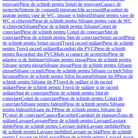
renovare
Piese de schimb pentru Seturi de renovare
Capace de
protecţie
Sisteme de comandă integrate
Alte accesorii
Racorduri de
aparate pentru vase de WC, pisoare şi bideuri
Sifoane pentru vase de
WC şi chiuvete
Piese de schimb pentru Sifoane pentru vase de WC
şi chiuvete
Sifoane
Piese de schimb pentru Sifoane
Coturi de
conectare
Piese de schimb pentru Coturi de conectare
Ştuţ de
conectare
Piese de schimb pentru Ştuţ de conectare
Seturi racord
Piese
de schimb pentru Seturi racord
Ţeavă racord spălare
Piese de schimb
pentru Ţeavă racord spălare
Racorduri din PVC
Piese de schimb
pentru Racorduri din PVC
Mufe şi capace de acoperire
Piese de
adaptor şi de îmbinare
Sifoane pentru pisoar
Piese de schimb pentru
Sifoane pentru pisoar
Sifoane pisoar
Piese de schimb pentru Sifoane
pisoar
Sifoane cu melc
Piese de schimb pentru Sifoane cu melc
Sifon
încastrat
Piese de schimb pentru Sifon încastrat
Sifoane tip P
Piese de
schimb pentru Sifoane tip P
Ţeavă de spălare şi de racord
spălare
Piese de schimb pentru Ţeavă de spălare şi de racord
spălare
Ştuţ de conectare
Piese de schimb pentru Ştuţ de
conectare
Coturi de conectare
Piese de schimb pentru Coturi de
conectare
Sifoane pentru bideuri
Piese de schimb pentru Sifoane
pentru bideuri
Sifoane tip P
Piese de schimb pentru Sifoane tip
P
Coturi de conectare
Capace
Racorduri
Garnituri de etanşare
Zona de
spălare
Lavoare
Lavoare
Piese de schimb pentru Lavoare
Lavoare
duble
Piese de schimb pentru Lavoare duble
Lavoare mobilier
Piese
de schimb pentru Lavoare mobilier
Lavoare pe blat
Piese de schimb
pentru Lavoare pe blat
Lavoar
Piese de schimb pentru Lavoar
Lavoar