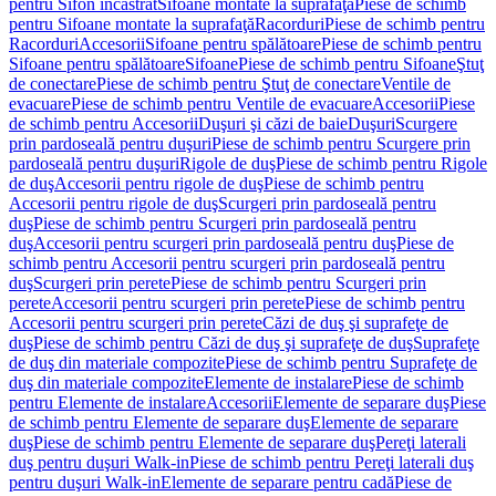
pentru Sifon încastrat
Sifoane montate la suprafaţă
Piese de schimb
pentru Sifoane montate la suprafaţă
Racorduri
Piese de schimb pentru
Racorduri
Accesorii
Sifoane pentru spălătoare
Piese de schimb pentru
Sifoane pentru spălătoare
Sifoane
Piese de schimb pentru Sifoane
Ştuţ
de conectare
Piese de schimb pentru Ştuţ de conectare
Ventile de
evacuare
Piese de schimb pentru Ventile de evacuare
Accesorii
Piese
de schimb pentru Accesorii
Duşuri şi căzi de baie
Duşuri
Scurgere
prin pardoseală pentru duşuri
Piese de schimb pentru Scurgere prin
pardoseală pentru duşuri
Rigole de duş
Piese de schimb pentru Rigole
de duş
Accesorii pentru rigole de duş
Piese de schimb pentru
Accesorii pentru rigole de duş
Scurgeri prin pardoseală pentru
duş
Piese de schimb pentru Scurgeri prin pardoseală pentru
duş
Accesorii pentru scurgeri prin pardoseală pentru duş
Piese de
schimb pentru Accesorii pentru scurgeri prin pardoseală pentru
duş
Scurgeri prin perete
Piese de schimb pentru Scurgeri prin
perete
Accesorii pentru scurgeri prin perete
Piese de schimb pentru
Accesorii pentru scurgeri prin perete
Căzi de duş şi suprafeţe de
duş
Piese de schimb pentru Căzi de duş şi suprafeţe de duş
Suprafeţe
de duş din materiale compozite
Piese de schimb pentru Suprafeţe de
duş din materiale compozite
Elemente de instalare
Piese de schimb
pentru Elemente de instalare
Accesorii
Elemente de separare duş
Piese
de schimb pentru Elemente de separare duş
Elemente de separare
duş
Piese de schimb pentru Elemente de separare duş
Pereţi laterali
duş pentru duşuri Walk-in
Piese de schimb pentru Pereţi laterali duş
pentru duşuri Walk-in
Elemente de separare pentru cadă
Piese de