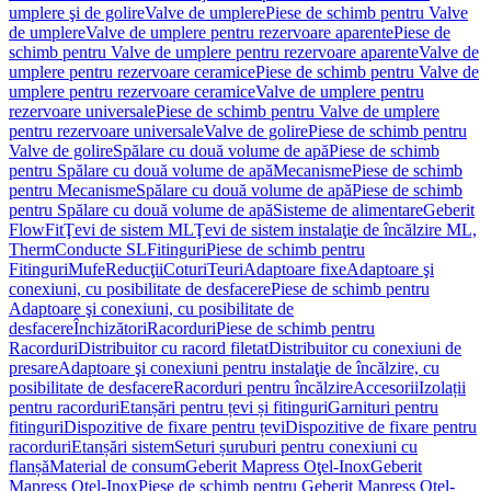
umplere şi de golire
Valve de umplere
Piese de schimb pentru Valve
de umplere
Valve de umplere pentru rezervoare aparente
Piese de
schimb pentru Valve de umplere pentru rezervoare aparente
Valve de
umplere pentru rezervoare ceramice
Piese de schimb pentru Valve de
umplere pentru rezervoare ceramice
Valve de umplere pentru
rezervoare universale
Piese de schimb pentru Valve de umplere
pentru rezervoare universale
Valve de golire
Piese de schimb pentru
Valve de golire
Spălare cu două volume de apă
Piese de schimb
pentru Spălare cu două volume de apă
Mecanisme
Piese de schimb
pentru Mecanisme
Spălare cu două volume de apă
Piese de schimb
pentru Spălare cu două volume de apă
Sisteme de alimentare
Geberit
FlowFit
Ţevi de sistem ML
Ţevi de sistem instalaţie de încălzire ML,
Therm
Conducte SL
Fitinguri
Piese de schimb pentru
Fitinguri
Mufe
Reducţii
Coturi
Teuri
Adaptoare fixe
Adaptoare şi
conexiuni, cu posibilitate de desfacere
Piese de schimb pentru
Adaptoare şi conexiuni, cu posibilitate de
desfacere
Închizători
Racorduri
Piese de schimb pentru
Racorduri
Distribuitor cu racord filetat
Distribuitor cu conexiuni de
presare
Adaptoare şi conexiuni pentru instalaţie de încălzire, cu
posibilitate de desfacere
Racorduri pentru încălzire
Accesorii
Izolații
pentru racorduri
Etanșări pentru țevi și fitinguri
Garnituri pentru
fitinguri
Dispozitive de fixare pentru țevi
Dispozitive de fixare pentru
racorduri
Etanșări sistem
Seturi șuruburi pentru conexiuni cu
flanșă
Material de consum
Geberit Mapress Oţel-Inox
Geberit
Mapress Oţel-Inox
Piese de schimb pentru Geberit Mapress Oţel-