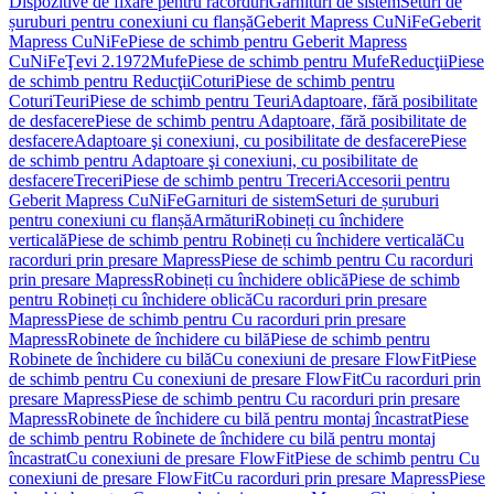
Dispozitive de fixare pentru racorduri
Garnituri de sistem
Seturi de
șuruburi pentru conexiuni cu flanșă
Geberit Mapress CuNiFe
Geberit
Mapress CuNiFe
Piese de schimb pentru Geberit Mapress
CuNiFe
Ţevi 2.1972
Mufe
Piese de schimb pentru Mufe
Reducţii
Piese
de schimb pentru Reducţii
Coturi
Piese de schimb pentru
Coturi
Teuri
Piese de schimb pentru Teuri
Adaptoare, fără posibilitate
de desfacere
Piese de schimb pentru Adaptoare, fără posibilitate de
desfacere
Adaptoare şi conexiuni, cu posibilitate de desfacere
Piese
de schimb pentru Adaptoare şi conexiuni, cu posibilitate de
desfacere
Treceri
Piese de schimb pentru Treceri
Accesorii pentru
Geberit Mapress CuNiFe
Garnituri de sistem
Seturi de șuruburi
pentru conexiuni cu flanșă
Armături
Robineți cu închidere
verticală
Piese de schimb pentru Robineți cu închidere verticală
Cu
racorduri prin presare Mapress
Piese de schimb pentru Cu racorduri
prin presare Mapress
Robineți cu închidere oblică
Piese de schimb
pentru Robineți cu închidere oblică
Cu racorduri prin presare
Mapress
Piese de schimb pentru Cu racorduri prin presare
Mapress
Robinete de închidere cu bilă
Piese de schimb pentru
Robinete de închidere cu bilă
Cu conexiuni de presare FlowFit
Piese
de schimb pentru Cu conexiuni de presare FlowFit
Cu racorduri prin
presare Mapress
Piese de schimb pentru Cu racorduri prin presare
Mapress
Robinete de închidere cu bilă pentru montaj încastrat
Piese
de schimb pentru Robinete de închidere cu bilă pentru montaj
încastrat
Cu conexiuni de presare FlowFit
Piese de schimb pentru Cu
conexiuni de presare FlowFit
Cu racorduri prin presare Mapress
Piese