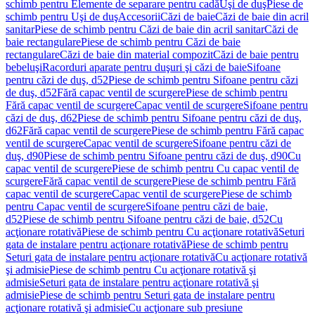
schimb pentru Elemente de separare pentru cadă
Uşi de duş
Piese de
schimb pentru Uşi de duş
Accesorii
Căzi de baie
Căzi de baie din acril
sanitar
Piese de schimb pentru Căzi de baie din acril sanitar
Căzi de
baie rectangulare
Piese de schimb pentru Căzi de baie
rectangulare
Căzi de baie din material compozit
Căzi de baie pentru
bebeluşi
Racorduri aparate pentru duşuri şi căzi de baie
Sifoane
pentru căzi de duş, d52
Piese de schimb pentru Sifoane pentru căzi
de duş, d52
Fără capac ventil de scurgere
Piese de schimb pentru
Fără capac ventil de scurgere
Capac ventil de scurgere
Sifoane pentru
căzi de duş, d62
Piese de schimb pentru Sifoane pentru căzi de duş,
d62
Fără capac ventil de scurgere
Piese de schimb pentru Fără capac
ventil de scurgere
Capac ventil de scurgere
Sifoane pentru căzi de
duş, d90
Piese de schimb pentru Sifoane pentru căzi de duş, d90
Cu
capac ventil de scurgere
Piese de schimb pentru Cu capac ventil de
scurgere
Fără capac ventil de scurgere
Piese de schimb pentru Fără
capac ventil de scurgere
Capac ventil de scurgere
Piese de schimb
pentru Capac ventil de scurgere
Sifoane pentru căzi de baie,
d52
Piese de schimb pentru Sifoane pentru căzi de baie, d52
Cu
acţionare rotativă
Piese de schimb pentru Cu acţionare rotativă
Seturi
gata de instalare pentru acţionare rotativă
Piese de schimb pentru
Seturi gata de instalare pentru acţionare rotativă
Cu acţionare rotativă
şi admisie
Piese de schimb pentru Cu acţionare rotativă şi
admisie
Seturi gata de instalare pentru acţionare rotativă şi
admisie
Piese de schimb pentru Seturi gata de instalare pentru
acţionare rotativă şi admisie
Cu acţionare sub presiune