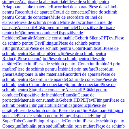
strângere
Adaptoare la alte materiale
Piese de schimb pentru
Adaptoare la alte materiale
Racorduri de aparate
Piese de schimb
pentru Racorduri de aparate
Coturi de conectare
Piese de schimb
pentru Coturi de conectare
Mufe de racordare cu inel de
etanșare
Piese de schimb pentru Mufe de racordare cu inel de
etanșare
Accesorii
Brăţări pentru conducte
Dispozitive de fixare
pentru brăţări pentru conducte
Dispozitive de
închidere
Etanșări
Materiale consumabile
Geberit Silent-PP
Ţevi
Piese
de schimb pentru Ţevi
Fitinguri
Piese de schimb pentru
Fitinguri
Coturi
Piese de schimb pentru Coturi
Ramificaţii
Piese de
schimb pentru Ramificaţii
Reducţii
Piese de schimb pentru
Reducţii
Piese de curățire
Piese de schimb pentru Piese de
curățire
Conexiuni
Piese de schimb pentru Conexiuni
Îmbinări prin
mufare
Piese de schimb pentru Îmbinări prin mufare
Racorduri
gheară
Adaptoare la alte materiale
Racorduri de aparate
Piese de
schimb pentru Racorduri de aparate
Coturi de conectare
Piese de
schimb pentru Coturi de conectare
Ştuţuri de conectare
Piese de
schimb pentru Ştuţuri de conectare
Accesorii
Brățări pentru
conducte
Dispozitive de închidere
Etanșări
Capac de
protecție
Materiale consumabile
Geberit HDPE
Ţevi
Fitinguri
Piese de
schimb pentru Fitinguri
Coturi
Ramificaţii
Reducţii
Piese de
curățire
Piese de schimb pentru Piese de curățire
Adaptoare
Fitinguri
speciale
Piese de schimb pentru Fitinguri speciale
Fitinguri
SuperTube
Coturi
Fitinguri speciale
Conexiuni
Piese de schimb pentru
Conexiuni
Îmbinări prin sudură
Îmbinări prin mufare
Piese de schimb