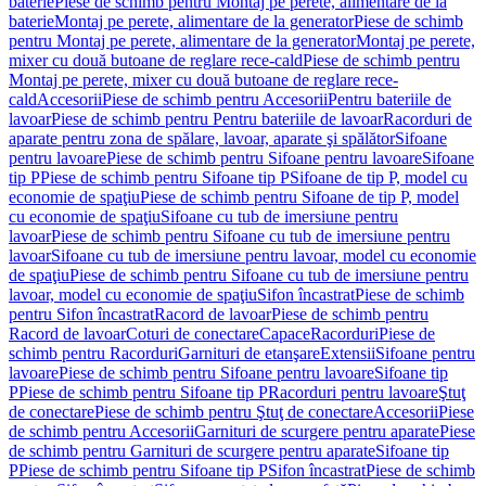
baterie
Piese de schimb pentru Montaj pe perete, alimentare de la
baterie
Montaj pe perete, alimentare de la generator
Piese de schimb
pentru Montaj pe perete, alimentare de la generator
Montaj pe perete,
mixer cu două butoane de reglare rece-cald
Piese de schimb pentru
Montaj pe perete, mixer cu două butoane de reglare rece-
cald
Accesorii
Piese de schimb pentru Accesorii
Pentru bateriile de
lavoar
Piese de schimb pentru Pentru bateriile de lavoar
Racorduri de
aparate pentru zona de spălare, lavoar, aparate şi spălător
Sifoane
pentru lavoare
Piese de schimb pentru Sifoane pentru lavoare
Sifoane
tip P
Piese de schimb pentru Sifoane tip P
Sifoane de tip P, model cu
economie de spaţiu
Piese de schimb pentru Sifoane de tip P, model
cu economie de spaţiu
Sifoane cu tub de imersiune pentru
lavoar
Piese de schimb pentru Sifoane cu tub de imersiune pentru
lavoar
Sifoane cu tub de imersiune pentru lavoar, model cu economie
de spaţiu
Piese de schimb pentru Sifoane cu tub de imersiune pentru
lavoar, model cu economie de spaţiu
Sifon încastrat
Piese de schimb
pentru Sifon încastrat
Racord de lavoar
Piese de schimb pentru
Racord de lavoar
Coturi de conectare
Capace
Racorduri
Piese de
schimb pentru Racorduri
Garnituri de etanşare
Extensii
Sifoane pentru
lavoare
Piese de schimb pentru Sifoane pentru lavoare
Sifoane tip
P
Piese de schimb pentru Sifoane tip P
Racorduri pentru lavoare
Ştuţ
de conectare
Piese de schimb pentru Ştuţ de conectare
Accesorii
Piese
de schimb pentru Accesorii
Garnituri de scurgere pentru aparate
Piese
de schimb pentru Garnituri de scurgere pentru aparate
Sifoane tip
P
Piese de schimb pentru Sifoane tip P
Sifon încastrat
Piese de schimb