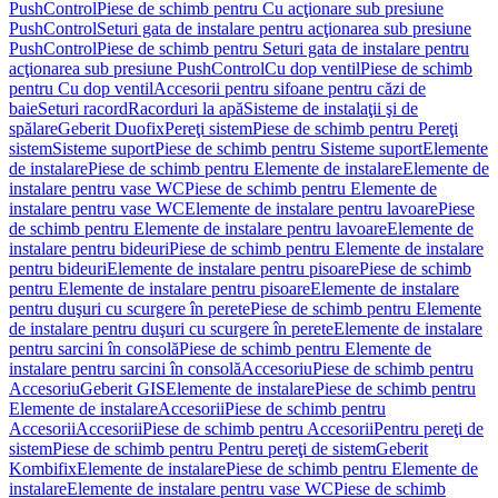
PushControl
Piese de schimb pentru Cu acţionare sub presiune
PushControl
Seturi gata de instalare pentru acţionarea sub presiune
PushControl
Piese de schimb pentru Seturi gata de instalare pentru
acţionarea sub presiune PushControl
Cu dop ventil
Piese de schimb
pentru Cu dop ventil
Accesorii pentru sifoane pentru căzi de
baie
Seturi racord
Racorduri la apă
Sisteme de instalaţii şi de
spălare
Geberit Duofix
Pereţi sistem
Piese de schimb pentru Pereţi
sistem
Sisteme suport
Piese de schimb pentru Sisteme suport
Elemente
de instalare
Piese de schimb pentru Elemente de instalare
Elemente de
instalare pentru vase WC
Piese de schimb pentru Elemente de
instalare pentru vase WC
Elemente de instalare pentru lavoare
Piese
de schimb pentru Elemente de instalare pentru lavoare
Elemente de
instalare pentru bideuri
Piese de schimb pentru Elemente de instalare
pentru bideuri
Elemente de instalare pentru pisoare
Piese de schimb
pentru Elemente de instalare pentru pisoare
Elemente de instalare
pentru duşuri cu scurgere în perete
Piese de schimb pentru Elemente
de instalare pentru duşuri cu scurgere în perete
Elemente de instalare
pentru sarcini în consolă
Piese de schimb pentru Elemente de
instalare pentru sarcini în consolă
Accesoriu
Piese de schimb pentru
Accesoriu
Geberit GIS
Elemente de instalare
Piese de schimb pentru
Elemente de instalare
Accesorii
Piese de schimb pentru
Accesorii
Accesorii
Piese de schimb pentru Accesorii
Pentru pereţi de
sistem
Piese de schimb pentru Pentru pereţi de sistem
Geberit
Kombifix
Elemente de instalare
Piese de schimb pentru Elemente de
instalare
Elemente de instalare pentru vase WC
Piese de schimb