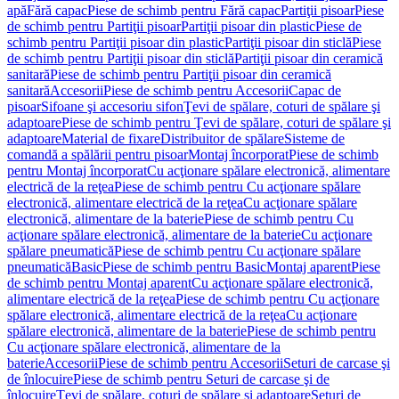
apă
Fără capac
Piese de schimb pentru Fără capac
Partiţii pisoar
Piese
de schimb pentru Partiţii pisoar
Partiţii pisoar din plastic
Piese de
schimb pentru Partiţii pisoar din plastic
Partiţii pisoar din sticlă
Piese
de schimb pentru Partiţii pisoar din sticlă
Partiţii pisoar din ceramică
sanitară
Piese de schimb pentru Partiţii pisoar din ceramică
sanitară
Accesorii
Piese de schimb pentru Accesorii
Capac de
pisoar
Sifoane şi accesoriu sifon
Ţevi de spălare, coturi de spălare şi
adaptoare
Piese de schimb pentru Ţevi de spălare, coturi de spălare şi
adaptoare
Material de fixare
Distribuitor de spălare
Sisteme de
comandă a spălării pentru pisoar
Montaj încorporat
Piese de schimb
pentru Montaj încorporat
Cu acţionare spălare electronică, alimentare
electrică de la reţea
Piese de schimb pentru Cu acţionare spălare
electronică, alimentare electrică de la reţea
Cu acţionare spălare
electronică, alimentare de la baterie
Piese de schimb pentru Cu
acţionare spălare electronică, alimentare de la baterie
Cu acţionare
spălare pneumatică
Piese de schimb pentru Cu acţionare spălare
pneumatică
Basic
Piese de schimb pentru Basic
Montaj aparent
Piese
de schimb pentru Montaj aparent
Cu acţionare spălare electronică,
alimentare electrică de la reţea
Piese de schimb pentru Cu acţionare
spălare electronică, alimentare electrică de la reţea
Cu acţionare
spălare electronică, alimentare de la baterie
Piese de schimb pentru
Cu acţionare spălare electronică, alimentare de la
baterie
Accesorii
Piese de schimb pentru Accesorii
Seturi de carcase şi
de înlocuire
Piese de schimb pentru Seturi de carcase şi de
înlocuire
Ţevi de spălare, coturi de spălare şi adaptoare
Seturi de