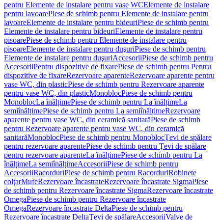
pentru Elemente de instalare pentru vase WC
Elemente de instalare
pentru lavoare
Piese de schimb pentru Elemente de instalare pentru
lavoare
Elemente de instalare pentru bideuri
Piese de schimb pentru
Elemente de instalare pentru bideuri
Elemente de instalare pentru
pisoare
Piese de schimb pentru Elemente de instalare pentru
pisoare
Elemente de instalare pentru duşuri
Piese de schimb pentru
Elemente de instalare pentru duşuri
Accesorii
Piese de schimb pentru
Accesorii
Pentru dispozitive de fixare
Piese de schimb pentru Pentru
dispozitive de fixare
Rezervoare aparente
Rezervoare aparente pentru
vase WC, din plastic
Piese de schimb pentru Rezervoare aparente
pentru vase WC, din plastic
Monobloc
Piese de schimb pentru
Monobloc
La înălțime
Piese de schimb pentru La înălțime
La
semiînălțime
Piese de schimb pentru La semiînălțime
Rezervoare
aparente pentru vase WC, din ceramică sanitară
Piese de schimb
pentru Rezervoare aparente pentru vase WC, din ceramică
sanitară
Monobloc
Piese de schimb pentru Monobloc
Ţevi de spălare
pentru rezervoare aparente
Piese de schimb pentru Ţevi de spălare
pentru rezervoare aparente
La înălțime
Piese de schimb pentru La
înălțime
La semiînălțime
Accesorii
Piese de schimb pentru
Accesorii
Racorduri
Piese de schimb pentru Racorduri
Robinete
colţar
Mufe
Rezervoare încastrate
Rezervoare încastrate Sigma
Piese
de schimb pentru Rezervoare încastrate Sigma
Rezervoare încastrate
Omega
Piese de schimb pentru Rezervoare încastrate
Omega
Rezervoare încastrate Delta
Piese de schimb pentru
Rezervoare încastrate Delta
Ţevi de spălare
Accesorii
Valve de