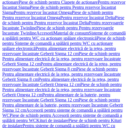
acţionare
Piese de schimb pentru Clapete de acţionare
Pentru rezervor
încastrat Sigma
Piese de schimb pentru Pentru rezervor încastrat
Sigma
Pentru rezervor încastrat Omega
Piese de schimb pentru
Pentru rezervor încastrat Omega
Pentru rezervor încastrat Delta
Piese
de schimb pentru Pentru rezervor încastrat Delta
Pentru rezervoarele
încastrate Twinline
Piese de schimb pentru Pentru rezervoarele
încastrate Twinline
Accesorii
Material de consum
Sisteme de comandă
a spălării pentru WC cu acţionare spălare electronică
Piese de schimb
pentru Sisteme de comandă a spălării pentru WC cu acţionare
spălare electronică
Pentru alimentare electrică de la reţea, pentru
rezervoare încastrate Geberit Sigma 12 cm
Piese de schimb pentru
Pentru alimentare electrică de la reţea, pentru rezervoare încastrate
Geberit Sigma 12 cm
Pentru alimentare electrică de la reţea, pentru
rezervoare încastrate Geberit Sigma 8 cm
Piese de schimb pentru
Pentru alimentare electrică de la reţea, pentru rezervoare încastrate
Geberit Sigma 8 cm
Pentru alimentare electrică de la reţea, pentru
rezervoare încastrate Geberit Omega 12 cm
Piese de schimb pentru
Pentru alimentare electrică de la reţea, pentru rezervoare încastrate
Geberit Omega 12 cm
Pentru alimentare de la baterie, pentru
rezervoare încastrate Geberit Sigma 12 cm
Piese de schimb pentru
Pentru alimentare de la baterie, pentru rezervoare încastrate Geberit
Sigma 12 cm
Accesorii pentru sisteme de comandă a spălării pentru
WC
Piese de schimb pentru Accesorii pentru sisteme de comandă a
spălării pentru WC
Kituri de instalare
Piese de schimb pentru Kituri
de instalare
Pentru sisteme de comandă a spălării pentru WC cu