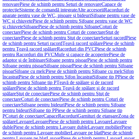
renovare
Piese de schimb pentru Seturi de renovare
Capace de
protecţie
Sisteme de comandă integrate
Alte accesorii
Racorduri de
aparate pentru vase de WC, pisoare şi bideuri
Sifoane pentru vase de
WC şi chiuvete
Piese de schimb pentru Sifoane pentru vase de WC
şi chiuvete
Sifoane
Piese de schimb pentru Sifoane
Coturi de
conectare
Piese de schimb pentru Coturi de conectare
Ştuţ de
conectare
Piese de schimb pentru Ştuţ de conectare
Seturi racord
Piese
de schimb pentru Seturi racord
Ţeavă racord spălare
Piese de schimb
pentru Ţeavă racord spălare
Racorduri din PVC
Piese de schimb
pentru Racorduri din PVC
Mufe şi capace de acoperire
Piese de
adaptor şi de îmbinare
Sifoane pentru pisoar
Piese de schimb pentru
Sifoane pentru pisoar
Sifoane pisoar
Piese de schimb pentru Sifoane
pisoar
Sifoane cu melc
Piese de schimb pentru Sifoane cu melc
Sifon
încastrat
Piese de schimb pentru Sifon încastrat
Sifoane tip P
Piese de
schimb pentru Sifoane tip P
Ţeavă de spălare şi de racord
spălare
Piese de schimb pentru Ţeavă de spălare şi de racord
spălare
Ştuţ de conectare
Piese de schimb pentru Ştuţ de
conectare
Coturi de conectare
Piese de schimb pentru Coturi de
conectare
Sifoane pentru bideuri
Piese de schimb pentru Sifoane
pentru bideuri
Sifoane tip P
Piese de schimb pentru Sifoane tip
P
Coturi de conectare
Capace
Racorduri
Garnituri de etanşare
Zona de
spălare
Lavoare
Lavoare
Piese de schimb pentru Lavoare
Lavoare
duble
Piese de schimb pentru Lavoare duble
Lavoare mobilier
Piese
de schimb pentru Lavoare mobilier
Lavoare pe blat
Piese de schimb
pentru Lavoare pe blat
Lavoar
Piese de schimb pentru Lavoar
Lavoar