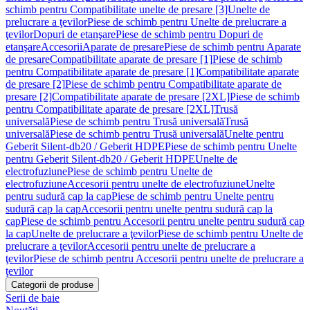
schimb pentru Compatibilitate unelte de presare [3]
Unelte de
prelucrare a ţevilor
Piese de schimb pentru Unelte de prelucrare a
ţevilor
Dopuri de etanşare
Piese de schimb pentru Dopuri de
etanşare
Accesorii
Aparate de presare
Piese de schimb pentru Aparate
de presare
Compatibilitate aparate de presare [1]
Piese de schimb
pentru Compatibilitate aparate de presare [1]
Compatibilitate aparate
de presare [2]
Piese de schimb pentru Compatibilitate aparate de
presare [2]
Compatibilitate aparate de presare [2XL]
Piese de schimb
pentru Compatibilitate aparate de presare [2XL]
Trusă
universală
Piese de schimb pentru Trusă universală
Trusă
universală
Piese de schimb pentru Trusă universală
Unelte pentru
Geberit Silent-db20 / Geberit HDPE
Piese de schimb pentru Unelte
pentru Geberit Silent-db20 / Geberit HDPE
Unelte de
electrofuziune
Piese de schimb pentru Unelte de
electrofuziune
Accesorii pentru unelte de electrofuziune
Unelte
pentru sudură cap la cap
Piese de schimb pentru Unelte pentru
sudură cap la cap
Accesorii pentru unelte pentru sudură cap la
cap
Piese de schimb pentru Accesorii pentru unelte pentru sudură cap
la cap
Unelte de prelucrare a ţevilor
Piese de schimb pentru Unelte de
prelucrare a ţevilor
Accesorii pentru unelte de prelucrare a
ţevilor
Piese de schimb pentru Accesorii pentru unelte de prelucrare a
ţevilor
Categorii de produse
Serii de baie