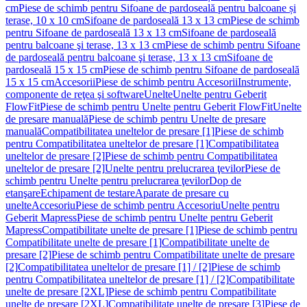
cm
Piese de schimb pentru Sifoane de pardoseală pentru balcoane și
terase, 10 x 10 cm
Sifoane de pardoseală 13 x 13 cm
Piese de schimb
pentru Sifoane de pardoseală 13 x 13 cm
Sifoane de pardoseală
pentru balcoane şi terase, 13 x 13 cm
Piese de schimb pentru Sifoane
de pardoseală pentru balcoane şi terase, 13 x 13 cm
Sifoane de
pardoseală 15 x 15 cm
Piese de schimb pentru Sifoane de pardoseală
15 x 15 cm
Accesorii
Piese de schimb pentru Accesorii
Instrumente,
componente de reţea şi software
Unelte
Unelte pentru Geberit
FlowFit
Piese de schimb pentru Unelte pentru Geberit FlowFit
Unelte
de presare manuală
Piese de schimb pentru Unelte de presare
manuală
Compatibilitatea uneltelor de presare [1]
Piese de schimb
pentru Compatibilitatea uneltelor de presare [1]
Compatibilitatea
uneltelor de presare [2]
Piese de schimb pentru Compatibilitatea
uneltelor de presare [2]
Unelte pentru prelucrarea ţevilor
Piese de
schimb pentru Unelte pentru prelucrarea ţevilor
Dop de
etanşare
Echipament de testare
Aparate de presare cu
unelte
Accesoriu
Piese de schimb pentru Accesoriu
Unelte pentru
Geberit Mapress
Piese de schimb pentru Unelte pentru Geberit
Mapress
Compatibilitate unelte de presare [1]
Piese de schimb pentru
Compatibilitate unelte de presare [1]
Compatibilitate unelte de
presare [2]
Piese de schimb pentru Compatibilitate unelte de presare
[2]
Compatibilitatea uneltelor de presare [1] / [2]
Piese de schimb
pentru Compatibilitatea uneltelor de presare [1] / [2]
Compatibilitate
unelte de presare [2XL]
Piese de schimb pentru Compatibilitate
unelte de presare [2XL]
Compatibilitate unelte de presare [3]
Piese de