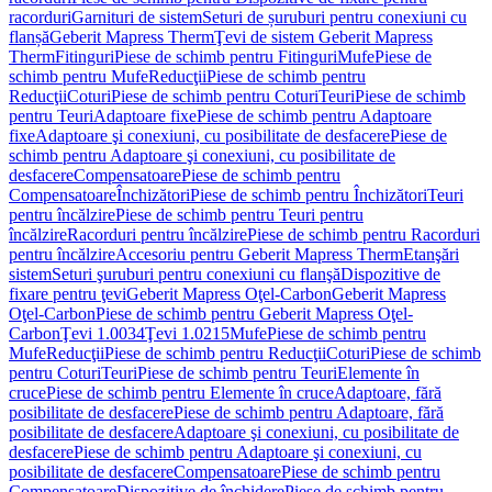
racorduri
Garnituri de sistem
Seturi de șuruburi pentru conexiuni cu
flanșă
Geberit Mapress Therm
Ţevi de sistem Geberit Mapress
Therm
Fitinguri
Piese de schimb pentru Fitinguri
Mufe
Piese de
schimb pentru Mufe
Reducţii
Piese de schimb pentru
Reducţii
Coturi
Piese de schimb pentru Coturi
Teuri
Piese de schimb
pentru Teuri
Adaptoare fixe
Piese de schimb pentru Adaptoare
fixe
Adaptoare şi conexiuni, cu posibilitate de desfacere
Piese de
schimb pentru Adaptoare şi conexiuni, cu posibilitate de
desfacere
Compensatoare
Piese de schimb pentru
Compensatoare
Închizători
Piese de schimb pentru Închizători
Teuri
pentru încălzire
Piese de schimb pentru Teuri pentru
încălzire
Racorduri pentru încălzire
Piese de schimb pentru Racorduri
pentru încălzire
Accesoriu pentru Geberit Mapress Therm
Etanşări
sistem
Seturi şuruburi pentru conexiuni cu flanşă
Dispozitive de
fixare pentru ţevi
Geberit Mapress Oţel-Carbon
Geberit Mapress
Oţel-Carbon
Piese de schimb pentru Geberit Mapress Oţel-
Carbon
Ţevi 1.0034
Ţevi 1.0215
Mufe
Piese de schimb pentru
Mufe
Reducţii
Piese de schimb pentru Reducţii
Coturi
Piese de schimb
pentru Coturi
Teuri
Piese de schimb pentru Teuri
Elemente în
cruce
Piese de schimb pentru Elemente în cruce
Adaptoare, fără
posibilitate de desfacere
Piese de schimb pentru Adaptoare, fără
posibilitate de desfacere
Adaptoare şi conexiuni, cu posibilitate de
desfacere
Piese de schimb pentru Adaptoare şi conexiuni, cu
posibilitate de desfacere
Compensatoare
Piese de schimb pentru
Compensatoare
Dispozitive de închidere
Piese de schimb pentru