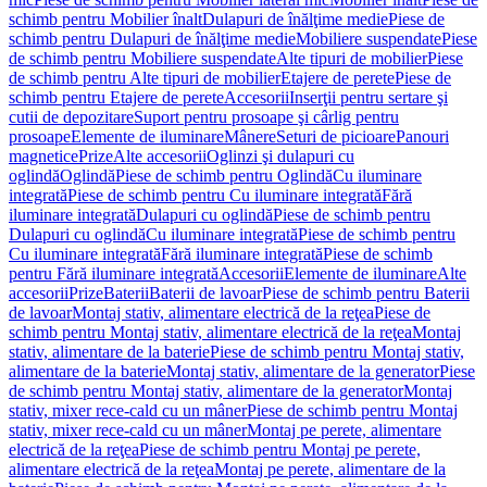
schimb pentru Mobilier înalt
Dulapuri de înălţime medie
Piese de
schimb pentru Dulapuri de înălţime medie
Mobiliere suspendate
Piese
de schimb pentru Mobiliere suspendate
Alte tipuri de mobilier
Piese
de schimb pentru Alte tipuri de mobilier
Etajere de perete
Piese de
schimb pentru Etajere de perete
Accesorii
Inserţii pentru sertare şi
cutii de depozitare
Suport pentru prosoape şi cârlig pentru
prosoape
Elemente de iluminare
Mânere
Seturi de picioare
Panouri
magnetice
Prize
Alte accesorii
Oglinzi şi dulapuri cu
oglindă
Oglindă
Piese de schimb pentru Oglindă
Cu iluminare
integrată
Piese de schimb pentru Cu iluminare integrată
Fără
iluminare integrată
Dulapuri cu oglindă
Piese de schimb pentru
Dulapuri cu oglindă
Cu iluminare integrată
Piese de schimb pentru
Cu iluminare integrată
Fără iluminare integrată
Piese de schimb
pentru Fără iluminare integrată
Accesorii
Elemente de iluminare
Alte
accesorii
Prize
Baterii
Baterii de lavoar
Piese de schimb pentru Baterii
de lavoar
Montaj stativ, alimentare electrică de la reţea
Piese de
schimb pentru Montaj stativ, alimentare electrică de la reţea
Montaj
stativ, alimentare de la baterie
Piese de schimb pentru Montaj stativ,
alimentare de la baterie
Montaj stativ, alimentare de la generator
Piese
de schimb pentru Montaj stativ, alimentare de la generator
Montaj
stativ, mixer rece-cald cu un mâner
Piese de schimb pentru Montaj
stativ, mixer rece-cald cu un mâner
Montaj pe perete, alimentare
electrică de la reţea
Piese de schimb pentru Montaj pe perete,
alimentare electrică de la reţea
Montaj pe perete, alimentare de la