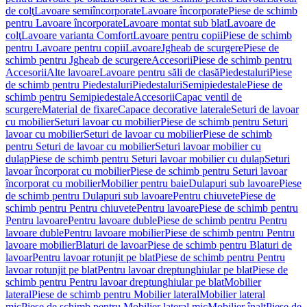
de colţ
Lavoare semiîncorporate
Lavoare încorporate
Piese de schimb
pentru Lavoare încorporate
Lavoare montat sub blat
Lavoare de
colţ
Lavoare varianta Comfort
Lavoare pentru copii
Piese de schimb
pentru Lavoare pentru copii
Lavoare
Jgheab de scurgere
Piese de
schimb pentru Jgheab de scurgere
Accesorii
Piese de schimb pentru
Accesorii
Alte lavoare
Lavoare pentru săli de clasă
Piedestaluri
Piese
de schimb pentru Piedestaluri
Piedestaluri
Semipiedestale
Piese de
schimb pentru Semipiedestale
Accesorii
Capac ventil de
scurgere
Material de fixare
Capace decorative laterale
Seturi de lavoar
cu mobilier
Seturi lavoar cu mobilier
Piese de schimb pentru Seturi
lavoar cu mobilier
Seturi de lavoar cu mobilier
Piese de schimb
pentru Seturi de lavoar cu mobilier
Seturi lavoar mobilier cu
dulap
Piese de schimb pentru Seturi lavoar mobilier cu dulap
Seturi
lavoar încorporat cu mobilier
Piese de schimb pentru Seturi lavoar
încorporat cu mobilier
Mobilier pentru baie
Dulapuri sub lavoare
Piese
de schimb pentru Dulapuri sub lavoare
Pentru chiuvete
Piese de
schimb pentru Pentru chiuvete
Pentru lavoare
Piese de schimb pentru
Pentru lavoare
Pentru lavoare duble
Piese de schimb pentru Pentru
lavoare duble
Pentru lavoare mobilier
Piese de schimb pentru Pentru
lavoare mobilier
Blaturi de lavoar
Piese de schimb pentru Blaturi de
lavoar
Pentru lavoar rotunjit pe blat
Piese de schimb pentru Pentru
lavoar rotunjit pe blat
Pentru lavoar dreptunghiular pe blat
Piese de
schimb pentru Pentru lavoar dreptunghiular pe blat
Mobilier
lateral
Piese de schimb pentru Mobilier lateral
Mobilier lateral
mic
Piese de schimb pentru Mobilier lateral mic
Mobilier înalt
Piese de