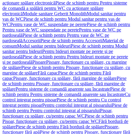
acţionare spălare electronică
Piese de schimb pentru Pentru sisteme
de comandă a spălării pentru WC cu acţionare spălare
electronică
Module sanitare Geberit Monolith
Modul sanitar pentru
vas de WC
Piese de schimb pentru Modul sanitar pentru vas de
WC
Pentru vase de WC suspendate pe perete
Piese de schimb pentru
Pentru vase de WC suspendate pe perete
Pentru vase de WC pe
pardoseală
Piese de schimb pentru Pentru vase de WC pe
pardoseală
Accesorii
Piese de schimb pentru Accesorii
Material de
consum
Modul sanitar pentru bideuri
Piese de schimb pentru Modul
sanitar pentru bideuri
Pentru bideuri montate pe perete şi pe
pardoseală
Piese de schimb pentru Pentru bideuri montate pe perete
şi pe pardoseală
Pisoare
Pisoare, funcţionare cu spălare, cu margine
de spălare
Piese de schimb pentru Pisoare, funcţionare cu spălare, cu
margine de spălare
Fără capac
Piese de schimb pentru Fără
capac
Pisoare, funcţionare cu spălare, fără margine de spălare
Piese
de schimb pentru Pisoare, funcţionare cu spălare, fără margine de
spălare
Pentru sisteme de comandă aparente sau încastrate
Piese de
schimb pentru Pentru sisteme de comandă aparente sau încastrate
Cu
control integrat pentru pisoar
Piese de schimb pentru Cu control
integrat pentru pisoar
Pentru controlul integrat al pisoarului
Piese de
schimb pentru Pentru controlul integrat al pisoarului
Pisoar,
funcţionare cu spălare, cu/pentru capac WC
Piese de schimb pentru
Pisoar, funcţionare cu spălare, cu/pentru capac WC
Fără bordură de
spălare
Piese de schimb pentru Fără bordură de spălare
Pisoare,
funcţionare fără apă
Piese de schimb pentru Pisoare, funcţionare fără