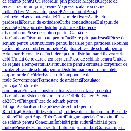
de schimb pentru Cu racorduri prin presare Mapress
Clapete de
sens
Cu racorduri prin presare Mapress
Încălzire și răcire
radiantă
Ţevi
Material de pozare
Plăci cu nuturi
Benzi
perimetrale
Benzi autocolante
Clipsuri de fixare
Aditivi de
pardoseală
Rosturi de extindere
Curbe conducătoare
Dulapuri de
distribuţie
Dulapuri de distribuţie din metal
Gamă de
distribuitoare
Piese de schimb pentru Gamă de
distribuitoare
Distribuitoare pentru încălzire prin pardoseală
Piese de
schimb pentru Distribuitoare pentru încălzire prin pardoseală
Robinet
de închidere cu bilă
Termometre
Adaptoare
Piese de schimb pentru
Adaptoare
Elemente de închidere pentru distribuitoare
Divizoare de
debit
Unităţi de reglare a temperaturii
Piese de schimb pentru Unităţi
de reglare a temperaturii
Distribuitoare pentru circuitele corpurilor de
încălzire
Piese de schimb pentru Distribuitoare pentru circuitele
corpurilor de încălzire
Bypassuri
Componente de
reglaj
Servomotoare
Termostate de ambianţă
Regulator
principal
Module de
comunicare
Senzori
Transformatoare
Accesorii
Izolaţii pentru
distribuitoare
Sisteme de drenare a clădirilor
Geberit Silent-
db20
Ţevi
Fitinguri
Piese de schimb pentru
Fitinguri
Coturi
Ramificaţii
Piese de schimb pentru
Ramificaţii
Reducţii
Piese de curățire
Piese de schimb pentru Piese de
curățire
Fitinguri SuperTube
Coturi
Fitinguri speciale
Conexiuni
Piese
de schimb pentru Conexiuni
Îmbinări prin sudură
Îmbinări prin
mufare
Piese de schimb pentru Îmbinări prin mufare
Conexiuni prin