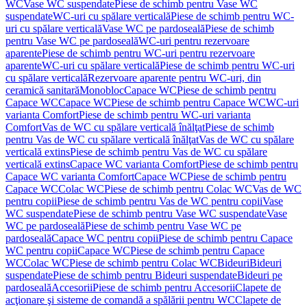
WC
Vase WC suspendate
Piese de schimb pentru Vase WC
suspendate
WC-uri cu spălare verticală
Piese de schimb pentru WC-
uri cu spălare verticală
Vase WC pe pardoseală
Piese de schimb
pentru Vase WC pe pardoseală
WC-uri pentru rezervoare
aparente
Piese de schimb pentru WC-uri pentru rezervoare
aparente
WC-uri cu spălare verticală
Piese de schimb pentru WC-uri
cu spălare verticală
Rezervoare aparente pentru WC-uri, din
ceramică sanitară
Monobloc
Capace WC
Piese de schimb pentru
Capace WC
Capace WC
Piese de schimb pentru Capace WC
WC-uri
varianta Comfort
Piese de schimb pentru WC-uri varianta
Comfort
Vas de WC cu spălare verticală înălţat
Piese de schimb
pentru Vas de WC cu spălare verticală înălţat
Vas de WC cu spălare
verticală extins
Piese de schimb pentru Vas de WC cu spălare
verticală extins
Capace WC varianta Comfort
Piese de schimb pentru
Capace WC varianta Comfort
Capace WC
Piese de schimb pentru
Capace WC
Colac WC
Piese de schimb pentru Colac WC
Vas de WC
pentru copii
Piese de schimb pentru Vas de WC pentru copii
Vase
WC suspendate
Piese de schimb pentru Vase WC suspendate
Vase
WC pe pardoseală
Piese de schimb pentru Vase WC pe
pardoseală
Capace WC pentru copii
Piese de schimb pentru Capace
WC pentru copii
Capace WC
Piese de schimb pentru Capace
WC
Colac WC
Piese de schimb pentru Colac WC
Bideuri
Bideuri
suspendate
Piese de schimb pentru Bideuri suspendate
Bideuri pe
pardoseală
Accesorii
Piese de schimb pentru Accesorii
Clapete de
acţionare şi sisteme de comandă a spălării pentru WC
Clapete de