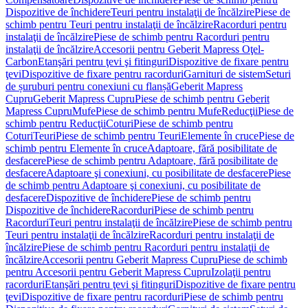
Dispozitive de închidere
Teuri pentru instalaţii de încălzire
Piese de
schimb pentru Teuri pentru instalaţii de încălzire
Racorduri pentru
instalaţii de încălzire
Piese de schimb pentru Racorduri pentru
instalaţii de încălzire
Accesorii pentru Geberit Mapress Oţel-
Carbon
Etanşări pentru ţevi şi fitinguri
Dispozitive de fixare pentru
ţevi
Dispozitive de fixare pentru racorduri
Garnituri de sistem
Seturi
de șuruburi pentru conexiuni cu flanșă
Geberit Mapress
Cupru
Geberit Mapress Cupru
Piese de schimb pentru Geberit
Mapress Cupru
Mufe
Piese de schimb pentru Mufe
Reducţii
Piese de
schimb pentru Reducţii
Coturi
Piese de schimb pentru
Coturi
Teuri
Piese de schimb pentru Teuri
Elemente în cruce
Piese de
schimb pentru Elemente în cruce
Adaptoare, fără posibilitate de
desfacere
Piese de schimb pentru Adaptoare, fără posibilitate de
desfacere
Adaptoare şi conexiuni, cu posibilitate de desfacere
Piese
de schimb pentru Adaptoare şi conexiuni, cu posibilitate de
desfacere
Dispozitive de închidere
Piese de schimb pentru
Dispozitive de închidere
Racorduri
Piese de schimb pentru
Racorduri
Teuri pentru instalaţii de încălzire
Piese de schimb pentru
Teuri pentru instalaţii de încălzire
Racorduri pentru instalaţii de
încălzire
Piese de schimb pentru Racorduri pentru instalaţii de
încălzire
Accesorii pentru Geberit Mapress Cupru
Piese de schimb
pentru Accesorii pentru Geberit Mapress Cupru
Izolaţii pentru
racorduri
Etanşări pentru ţevi şi fitinguri
Dispozitive de fixare pentru
ţevi
Dispozitive de fixare pentru racorduri
Piese de schimb pentru