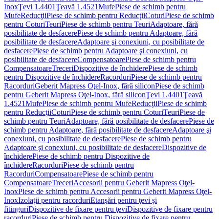
Inox
Ţevi 1.4401
Ţeavă 1.4521
Mufe
Piese de schimb pentru
Mufe
Reducţii
Piese de schimb pentru Reducţii
Coturi
Piese de schimb
pentru Coturi
Teuri
Piese de schimb pentru Teuri
Adaptoare, fără
posibilitate de desfacere
Piese de schimb pentru Adaptoare, fără
posibilitate de desfacere
Adaptoare şi conexiuni, cu posibilitate de
desfacere
Piese de schimb pentru Adaptoare şi conexiuni, cu
posibilitate de desfacere
Compensatoare
Piese de schimb pentru
Compensatoare
Treceri
Dispozitive de închidere
Piese de schimb
pentru Dispozitive de închidere
Racorduri
Piese de schimb pentru
Racorduri
Geberit Mapress Oţel-Inox, fără silicon
Piese de schimb
pentru Geberit Mapress Oţel-Inox, fără silicon
Ţevi 1.4401
Ţeavă
1.4521
Mufe
Piese de schimb pentru Mufe
Reducţii
Piese de schimb
pentru Reducţii
Coturi
Piese de schimb pentru Coturi
Teuri
Piese de
schimb pentru Teuri
Adaptoare, fără posibilitate de desfacere
Piese de
schimb pentru Adaptoare, fără posibilitate de desfacere
Adaptoare şi
conexiuni, cu posibilitate de desfacere
Piese de schimb pentru
Adaptoare şi conexiuni, cu posibilitate de desfacere
Dispozitive de
închidere
Piese de schimb pentru Dispozitive de
închidere
Racorduri
Piese de schimb pentru
Racorduri
Compensatoare
Piese de schimb pentru
Compensatoare
Treceri
Accesorii pentru Geberit Mapress Oţel-
Inox
Piese de schimb pentru Accesorii pentru Geberit Mapress Oţel-
Inox
Izolaţii pentru racorduri
Etanşări pentru ţevi şi
fitinguri
Dispozitive de fixare pentru ţevi
Dispozitive de fixare pentru
racorduri
Piese de schimb pentru Dispozitive de fixare pentru