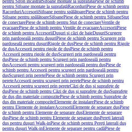
pentru Sifon încastrat
Sifoane montate la suprafaţă
Piese de schimb
pentru Sifoane montate la suprafaţă
Racorduri
Piese de schimb pentru
Racorduri
Accesorii
Sifoane pentru spălătoare
Piese de schimb pentru
Sifoane pentru spălătoare
Sifoane
Piese de schimb pentru Sifoane
Ştuţ
de conectare
Piese de schimb pentru Ştuţ de conectare
Ventile de
evacuare
Piese de schimb pentru Ventile de evacuare
Accesorii
Piese
de schimb pentru Accesorii
Duşuri şi căzi de baie
Duşuri
Scurgere
prin pardoseală pentru duşuri
Piese de schimb pentru Scurgere prin
pardoseală pentru duşuri
Rigole de duş
Piese de schimb pentru Rigole
de duş
Accesorii pentru rigole de duş
Piese de schimb pentru
Accesorii pentru rigole de duş
Scurgeri prin pardoseală pentru
duş
Piese de schimb pentru Scurgeri prin pardoseală pentru
duş
Accesorii pentru scurgeri prin pardoseală pentru duş
Piese de
schimb pentru Accesorii pentru scurgeri prin pardoseală pentru
duş
Scurgeri prin perete
Piese de schimb pentru Scurgeri prin
perete
Accesorii pentru scurgeri prin perete
Piese de schimb pentru
Accesorii pentru scurgeri prin perete
Căzi de duş şi suprafeţe de
duş
Piese de schimb pentru Căzi de duş şi suprafeţe de duş
Suprafeţe
de duş din materiale compozite
Piese de schimb pentru Suprafeţe de
duş din materiale compozite
Elemente de instalare
Piese de schimb
pentru Elemente de instalare
Accesorii
Elemente de separare duş
Piese
de schimb pentru Elemente de separare duş
Elemente de separare
duş
Piese de schimb pentru Elemente de separare duş
Pereţi laterali
duş pentru duşuri Walk-in
Piese de schimb pentru Pereţi laterali duş
pentru duşuri Walk-in
Elemente de separare pentru cadă
Piese de