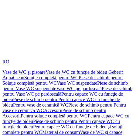
RO
Vase de WC şi pisoare
Vase de WC cu funcţie de bideu Geberit
AquaClean
Soluţie completă pentru WC
Piese de schimb pentru
Soluţie completă pentru WC
Vase WC suspendate
Piese de schimb
pentru Vase WC suspendate
Vase WC pe pardoseală
Piese de schimb
pentru Vase WC pe pardoseală
Pentru capace WC cu funcţie de
bideu
Piese de schimb pentru Pentru capace WC cu funcţie de
bideu
Pentru vase de ceramică WC
Piese de schimb pentru Pentru
vase de ceramică WC
Accesorii
Piese de schimb pentru
Accesorii
Pentru soluţie completă pentru WC
Pentru capace WC cu
funcţie de bideu
Piese de schimb pentru Pentru capace WC cu
funcţie de bideu
Pentru capace WC cu funcţie de bideu şi soluţii
complete pentru WC
Material de consum
Vase de WC şi capace