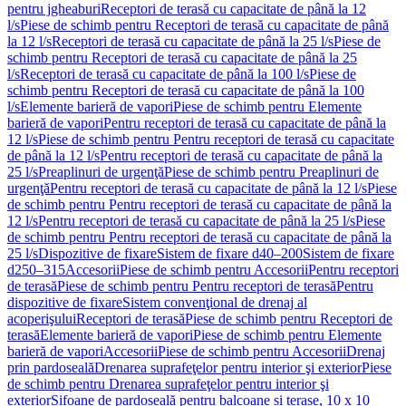
pentru jgheaburi
Receptori de terasă cu capacitate de până la 12
l/s
Piese de schimb pentru Receptori de terasă cu capacitate de până
la 12 l/s
Receptori de terasă cu capacitate de până la 25 l/s
Piese de
schimb pentru Receptori de terasă cu capacitate de până la 25
l/s
Receptori de terasă cu capacitate de până la 100 l/s
Piese de
schimb pentru Receptori de terasă cu capacitate de până la 100
l/s
Elemente barieră de vapori
Piese de schimb pentru Elemente
barieră de vapori
Pentru receptori de terasă cu capacitate de până la
12 l/s
Piese de schimb pentru Pentru receptori de terasă cu capacitate
de până la 12 l/s
Pentru receptori de terasă cu capacitate de până la
25 l/s
Preaplinuri de urgenţă
Piese de schimb pentru Preaplinuri de
urgenţă
Pentru receptori de terasă cu capacitate de până la 12 l/s
Piese
de schimb pentru Pentru receptori de terasă cu capacitate de până la
12 l/s
Pentru receptori de terasă cu capacitate de până la 25 l/s
Piese
de schimb pentru Pentru receptori de terasă cu capacitate de până la
25 l/s
Dispozitive de fixare
Sistem de fixare d40–200
Sistem de fixare
d250–315
Accesorii
Piese de schimb pentru Accesorii
Pentru receptori
de terasă
Piese de schimb pentru Pentru receptori de terasă
Pentru
dispozitive de fixare
Sistem convenţional de drenaj al
acoperişului
Receptori de terasă
Piese de schimb pentru Receptori de
terasă
Elemente barieră de vapori
Piese de schimb pentru Elemente
barieră de vapori
Accesorii
Piese de schimb pentru Accesorii
Drenaj
prin pardoseală
Drenarea suprafeţelor pentru interior şi exterior
Piese
de schimb pentru Drenarea suprafeţelor pentru interior şi
exterior
Sifoane de pardoseală pentru balcoane și terase, 10 x 10