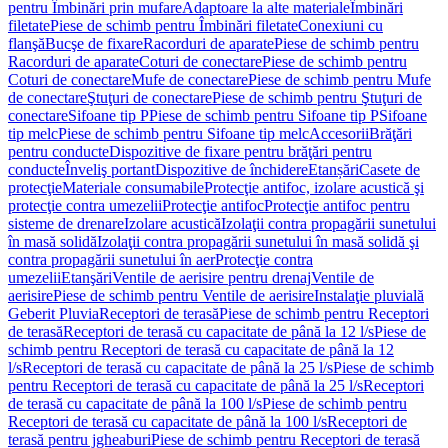
pentru Îmbinări prin mufare
Adaptoare la alte materiale
Îmbinări
filetate
Piese de schimb pentru Îmbinări filetate
Conexiuni cu
flanşă
Bucşe de fixare
Racorduri de aparate
Piese de schimb pentru
Racorduri de aparate
Coturi de conectare
Piese de schimb pentru
Coturi de conectare
Mufe de conectare
Piese de schimb pentru Mufe
de conectare
Ştuţuri de conectare
Piese de schimb pentru Ştuţuri de
conectare
Sifoane tip P
Piese de schimb pentru Sifoane tip P
Sifoane
tip melc
Piese de schimb pentru Sifoane tip melc
Accesorii
Brăţări
pentru conducte
Dispozitive de fixare pentru brăţări pentru
conducte
Înveliş portant
Dispozitive de închidere
Etanșări
Casete de
protecţie
Materiale consumabile
Protecţie antifoc, izolare acustică şi
protecţie contra umezelii
Protecţie antifoc
Protecţie antifoc pentru
sisteme de drenare
Izolare acustică
Izolaţii contra propagării sunetului
în masă solidă
Izolaţii contra propagării sunetului în masă solidă şi
contra propagării sunetului în aer
Protecţie contra
umezelii
Etanşări
Ventile de aerisire pentru drenaj
Ventile de
aerisire
Piese de schimb pentru Ventile de aerisire
Instalaţie pluvială
Geberit Pluvia
Receptori de terasă
Piese de schimb pentru Receptori
de terasă
Receptori de terasă cu capacitate de până la 12 l/s
Piese de
schimb pentru Receptori de terasă cu capacitate de până la 12
l/s
Receptori de terasă cu capacitate de până la 25 l/s
Piese de schimb
pentru Receptori de terasă cu capacitate de până la 25 l/s
Receptori
de terasă cu capacitate de până la 100 l/s
Piese de schimb pentru
Receptori de terasă cu capacitate de până la 100 l/s
Receptori de
terasă pentru jgheaburi
Piese de schimb pentru Receptori de terasă