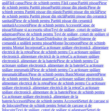
apă
Fără capac
Piese de schimb pentru Fără capac
Partiţii pisoar
Piese
de schimb pentru Partiţii pisoar
Partiţii pisoar din plastic
Piese de
schimb pentru Partiţii pisoar din plastic
Partiţii pisoar din sticlă
Piese
de schimb pentru Partiţii pisoar din sticlă
Partiţii pisoar din ceramică
sanitară
Piese de schimb pentru Partiţii pisoar din ceramică
sanitară
Accesorii
Piese de schimb pentru Accesorii
Capac de
pisoar
Sifoane şi accesoriu sifon
Ţevi de spălare, coturi de spălare şi
adaptoare
Piese de schimb pentru Ţevi de spălare, coturi de spălare şi
adaptoare
Material de fixare
Distribuitor de spălare
Sisteme de
comandă a spălării pentru pisoar
Montaj încorporat
Piese de schimb
pentru Montaj încorporat
Cu acţionare spălare electronică, alimentare
electrică de la reţea
Piese de schimb pentru Cu acţionare spălare
electronică, alimentare electrică de la reţea
Cu acţionare spălare
electronică, alimentare de la baterie
Piese de schimb pentru Cu
acţionare spălare electronică, alimentare de la baterie
Cu acţionare
spălare pneumatică
Piese de schimb pentru Cu acţionare spălare
pneumatică
Basic
Piese de schimb pentru Basic
Montaj aparent
Piese
de schimb pentru Montaj aparent
Cu acţionare spălare electronică,
alimentare electrică de la reţea
Piese de schimb pentru Cu acţionare
spălare electronică, alimentare electrică de la reţea
Cu acţionare
spălare electronică, alimentare de la baterie
Piese de schimb pentru
Cu acţionare spălare electronică, alimentare de la
baterie
Accesorii
Piese de schimb pentru Accesorii
Seturi de carcase şi
de înlocuire
Piese de schimb pentru Seturi de carcase şi de
înlocuire
Ţevi de spălare, coturi de spălare şi adaptoare
Seturi de