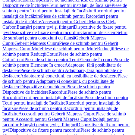
Dispozitive de închidere
Teuri pentru instalaţii de încălzire
Piese de
schimb pentru Teuri pentru instalaţii de încălzire
Racorduri pentru
instalaţii de încălzire
Piese de schimb pentru Racorduri pentru
instalaţii de încălzire
Accesorii pentru Geberit Mapress Oţel-
Carbon
Etanşări pentru ţevi şi fitinguri
Dispozitive de fixare pentru
ţevi
Dispozitive de fixare pentru racorduri
Garnituri de sistem
Seturi
de șuruburi pentru conexiuni cu flanșă
Geberit Mapress
Cupru
Geberit Mapress Cupru
Piese de schimb pentru Geberit
Mapress Cupru
Mufe
Piese de schimb pentru Mufe
Reducţii
Piese de
schimb pentru Reducţii
Coturi
Piese de schimb pentru
Coturi
Teuri
Piese de schimb pentru Teuri
Elemente în cruce
Piese de
schimb pentru Elemente în cruce
Adaptoare, fără posibilitate de
desfacere
Piese de schimb pentru Adaptoare, fără posibilitate de
desfacere
Adaptoare şi conexiuni, cu posibilitate de desfacere
Piese
de schimb pentru Adaptoare şi conexiuni, cu posibilitate de
desfacere
Dispozitive de închidere
Piese de schimb pentru
Dispozitive de închidere
Racorduri
Piese de schimb pentru
Racorduri
Teuri pentru instalaţii de încălzire
Piese de schimb pentru
Teuri pentru instalaţii de încălzire
Racorduri pentru instalaţii de
încălzire
Piese de schimb pentru Racorduri pentru instalaţii de
încălzire
Accesorii pentru Geberit Mapress Cupru
Piese de schimb
pentru Accesorii pentru Geberit Mapress Cupru
Izolaţii pentru
racorduri
Etanşări pentru ţevi şi fitinguri
Dispozitive de fixare pentru
ţevi
Dispozitive de fixare pentru racorduri
Piese de schimb pentru