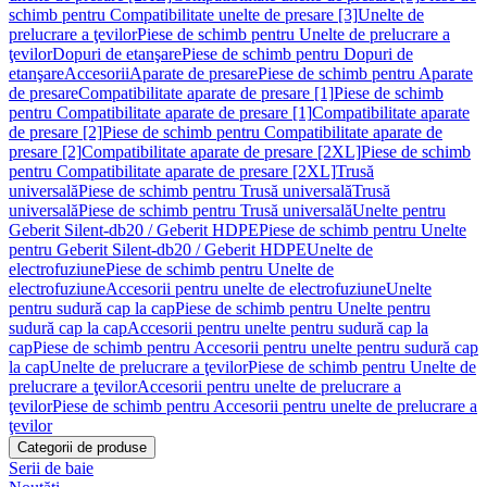
schimb pentru Compatibilitate unelte de presare [3]
Unelte de
prelucrare a ţevilor
Piese de schimb pentru Unelte de prelucrare a
ţevilor
Dopuri de etanşare
Piese de schimb pentru Dopuri de
etanşare
Accesorii
Aparate de presare
Piese de schimb pentru Aparate
de presare
Compatibilitate aparate de presare [1]
Piese de schimb
pentru Compatibilitate aparate de presare [1]
Compatibilitate aparate
de presare [2]
Piese de schimb pentru Compatibilitate aparate de
presare [2]
Compatibilitate aparate de presare [2XL]
Piese de schimb
pentru Compatibilitate aparate de presare [2XL]
Trusă
universală
Piese de schimb pentru Trusă universală
Trusă
universală
Piese de schimb pentru Trusă universală
Unelte pentru
Geberit Silent-db20 / Geberit HDPE
Piese de schimb pentru Unelte
pentru Geberit Silent-db20 / Geberit HDPE
Unelte de
electrofuziune
Piese de schimb pentru Unelte de
electrofuziune
Accesorii pentru unelte de electrofuziune
Unelte
pentru sudură cap la cap
Piese de schimb pentru Unelte pentru
sudură cap la cap
Accesorii pentru unelte pentru sudură cap la
cap
Piese de schimb pentru Accesorii pentru unelte pentru sudură cap
la cap
Unelte de prelucrare a ţevilor
Piese de schimb pentru Unelte de
prelucrare a ţevilor
Accesorii pentru unelte de prelucrare a
ţevilor
Piese de schimb pentru Accesorii pentru unelte de prelucrare a
ţevilor
Categorii de produse
Serii de baie