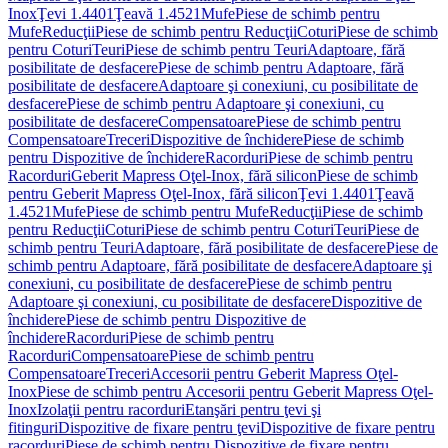
Inox
Ţevi 1.4401
Ţeavă 1.4521
Mufe
Piese de schimb pentru
Mufe
Reducţii
Piese de schimb pentru Reducţii
Coturi
Piese de schimb
pentru Coturi
Teuri
Piese de schimb pentru Teuri
Adaptoare, fără
posibilitate de desfacere
Piese de schimb pentru Adaptoare, fără
posibilitate de desfacere
Adaptoare şi conexiuni, cu posibilitate de
desfacere
Piese de schimb pentru Adaptoare şi conexiuni, cu
posibilitate de desfacere
Compensatoare
Piese de schimb pentru
Compensatoare
Treceri
Dispozitive de închidere
Piese de schimb
pentru Dispozitive de închidere
Racorduri
Piese de schimb pentru
Racorduri
Geberit Mapress Oţel-Inox, fără silicon
Piese de schimb
pentru Geberit Mapress Oţel-Inox, fără silicon
Ţevi 1.4401
Ţeavă
1.4521
Mufe
Piese de schimb pentru Mufe
Reducţii
Piese de schimb
pentru Reducţii
Coturi
Piese de schimb pentru Coturi
Teuri
Piese de
schimb pentru Teuri
Adaptoare, fără posibilitate de desfacere
Piese de
schimb pentru Adaptoare, fără posibilitate de desfacere
Adaptoare şi
conexiuni, cu posibilitate de desfacere
Piese de schimb pentru
Adaptoare şi conexiuni, cu posibilitate de desfacere
Dispozitive de
închidere
Piese de schimb pentru Dispozitive de
închidere
Racorduri
Piese de schimb pentru
Racorduri
Compensatoare
Piese de schimb pentru
Compensatoare
Treceri
Accesorii pentru Geberit Mapress Oţel-
Inox
Piese de schimb pentru Accesorii pentru Geberit Mapress Oţel-
Inox
Izolaţii pentru racorduri
Etanşări pentru ţevi şi
fitinguri
Dispozitive de fixare pentru ţevi
Dispozitive de fixare pentru
racorduri
Piese de schimb pentru Dispozitive de fixare pentru