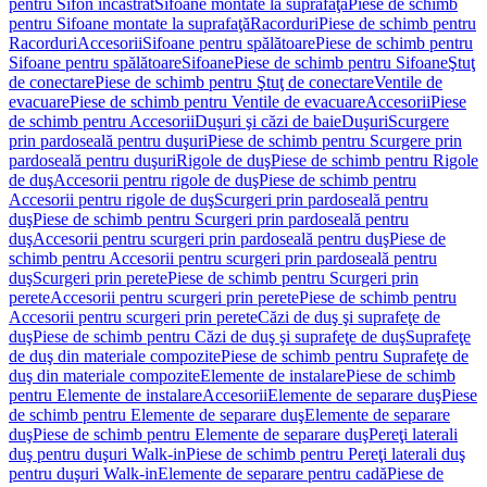
pentru Sifon încastrat
Sifoane montate la suprafaţă
Piese de schimb
pentru Sifoane montate la suprafaţă
Racorduri
Piese de schimb pentru
Racorduri
Accesorii
Sifoane pentru spălătoare
Piese de schimb pentru
Sifoane pentru spălătoare
Sifoane
Piese de schimb pentru Sifoane
Ştuţ
de conectare
Piese de schimb pentru Ştuţ de conectare
Ventile de
evacuare
Piese de schimb pentru Ventile de evacuare
Accesorii
Piese
de schimb pentru Accesorii
Duşuri şi căzi de baie
Duşuri
Scurgere
prin pardoseală pentru duşuri
Piese de schimb pentru Scurgere prin
pardoseală pentru duşuri
Rigole de duş
Piese de schimb pentru Rigole
de duş
Accesorii pentru rigole de duş
Piese de schimb pentru
Accesorii pentru rigole de duş
Scurgeri prin pardoseală pentru
duş
Piese de schimb pentru Scurgeri prin pardoseală pentru
duş
Accesorii pentru scurgeri prin pardoseală pentru duş
Piese de
schimb pentru Accesorii pentru scurgeri prin pardoseală pentru
duş
Scurgeri prin perete
Piese de schimb pentru Scurgeri prin
perete
Accesorii pentru scurgeri prin perete
Piese de schimb pentru
Accesorii pentru scurgeri prin perete
Căzi de duş şi suprafeţe de
duş
Piese de schimb pentru Căzi de duş şi suprafeţe de duş
Suprafeţe
de duş din materiale compozite
Piese de schimb pentru Suprafeţe de
duş din materiale compozite
Elemente de instalare
Piese de schimb
pentru Elemente de instalare
Accesorii
Elemente de separare duş
Piese
de schimb pentru Elemente de separare duş
Elemente de separare
duş
Piese de schimb pentru Elemente de separare duş
Pereţi laterali
duş pentru duşuri Walk-in
Piese de schimb pentru Pereţi laterali duş
pentru duşuri Walk-in
Elemente de separare pentru cadă
Piese de