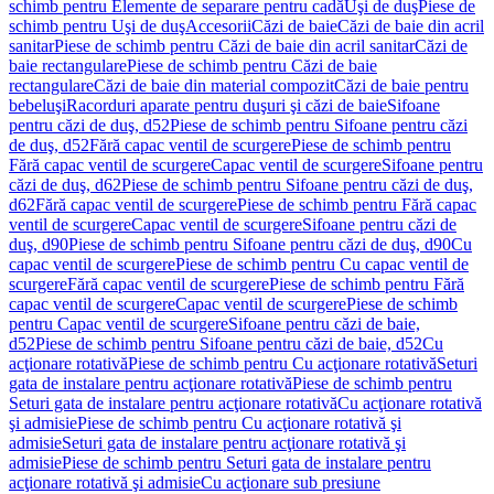
schimb pentru Elemente de separare pentru cadă
Uşi de duş
Piese de
schimb pentru Uşi de duş
Accesorii
Căzi de baie
Căzi de baie din acril
sanitar
Piese de schimb pentru Căzi de baie din acril sanitar
Căzi de
baie rectangulare
Piese de schimb pentru Căzi de baie
rectangulare
Căzi de baie din material compozit
Căzi de baie pentru
bebeluşi
Racorduri aparate pentru duşuri şi căzi de baie
Sifoane
pentru căzi de duş, d52
Piese de schimb pentru Sifoane pentru căzi
de duş, d52
Fără capac ventil de scurgere
Piese de schimb pentru
Fără capac ventil de scurgere
Capac ventil de scurgere
Sifoane pentru
căzi de duş, d62
Piese de schimb pentru Sifoane pentru căzi de duş,
d62
Fără capac ventil de scurgere
Piese de schimb pentru Fără capac
ventil de scurgere
Capac ventil de scurgere
Sifoane pentru căzi de
duş, d90
Piese de schimb pentru Sifoane pentru căzi de duş, d90
Cu
capac ventil de scurgere
Piese de schimb pentru Cu capac ventil de
scurgere
Fără capac ventil de scurgere
Piese de schimb pentru Fără
capac ventil de scurgere
Capac ventil de scurgere
Piese de schimb
pentru Capac ventil de scurgere
Sifoane pentru căzi de baie,
d52
Piese de schimb pentru Sifoane pentru căzi de baie, d52
Cu
acţionare rotativă
Piese de schimb pentru Cu acţionare rotativă
Seturi
gata de instalare pentru acţionare rotativă
Piese de schimb pentru
Seturi gata de instalare pentru acţionare rotativă
Cu acţionare rotativă
şi admisie
Piese de schimb pentru Cu acţionare rotativă şi
admisie
Seturi gata de instalare pentru acţionare rotativă şi
admisie
Piese de schimb pentru Seturi gata de instalare pentru
acţionare rotativă şi admisie
Cu acţionare sub presiune