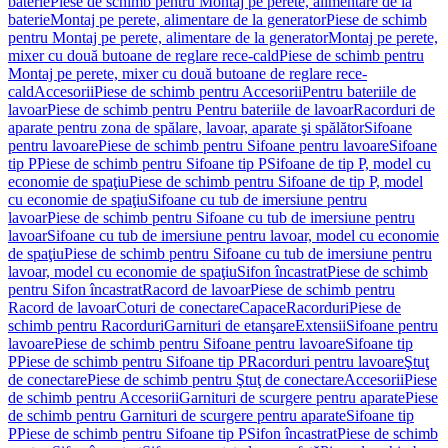
baterie
Piese de schimb pentru Montaj pe perete, alimentare de la
baterie
Montaj pe perete, alimentare de la generator
Piese de schimb
pentru Montaj pe perete, alimentare de la generator
Montaj pe perete,
mixer cu două butoane de reglare rece-cald
Piese de schimb pentru
Montaj pe perete, mixer cu două butoane de reglare rece-
cald
Accesorii
Piese de schimb pentru Accesorii
Pentru bateriile de
lavoar
Piese de schimb pentru Pentru bateriile de lavoar
Racorduri de
aparate pentru zona de spălare, lavoar, aparate şi spălător
Sifoane
pentru lavoare
Piese de schimb pentru Sifoane pentru lavoare
Sifoane
tip P
Piese de schimb pentru Sifoane tip P
Sifoane de tip P, model cu
economie de spaţiu
Piese de schimb pentru Sifoane de tip P, model
cu economie de spaţiu
Sifoane cu tub de imersiune pentru
lavoar
Piese de schimb pentru Sifoane cu tub de imersiune pentru
lavoar
Sifoane cu tub de imersiune pentru lavoar, model cu economie
de spaţiu
Piese de schimb pentru Sifoane cu tub de imersiune pentru
lavoar, model cu economie de spaţiu
Sifon încastrat
Piese de schimb
pentru Sifon încastrat
Racord de lavoar
Piese de schimb pentru
Racord de lavoar
Coturi de conectare
Capace
Racorduri
Piese de
schimb pentru Racorduri
Garnituri de etanşare
Extensii
Sifoane pentru
lavoare
Piese de schimb pentru Sifoane pentru lavoare
Sifoane tip
P
Piese de schimb pentru Sifoane tip P
Racorduri pentru lavoare
Ştuţ
de conectare
Piese de schimb pentru Ştuţ de conectare
Accesorii
Piese
de schimb pentru Accesorii
Garnituri de scurgere pentru aparate
Piese
de schimb pentru Garnituri de scurgere pentru aparate
Sifoane tip
P
Piese de schimb pentru Sifoane tip P
Sifon încastrat
Piese de schimb