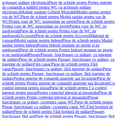
acţionare spălare electronică
Piese de schimb pentru Pentru sisteme
de comandă a spălării pentru WC cu acţionare spălare
electronică
Module sanitare Geberit Monolith
Modul sanitar pentru
vas de WC
Piese de schimb pentru Modul sanitar pentru vas de
WC
Pentru vase de WC suspendate pe perete
Piese de schimb pentru
Pentru vase de WC suspendate pe perete
Pentru vase de WC pe
pardoseală
Piese de schimb pentru Pentru vase de WC pe
pardoseală
Accesorii
Piese de schimb pentru Accesorii
Material de
consum
Modul sanitar pentru bideuri
Piese de schimb pentru Modul
sanitar pentru bideuri
Pentru bideuri montate pe perete şi pe
pardoseală
Piese de schimb pentru Pentru bideuri montate pe perete
şi pe pardoseală
Pisoare
Pisoare, funcţionare cu spălare, cu margine
de spălare
Piese de schimb pentru Pisoare, funcţionare cu spălare, cu
margine de spălare
Fără capac
Piese de schimb pentru Fără
capac
Pisoare, funcţionare cu spălare, fără margine de spălare
Piese
de schimb pentru Pisoare, funcţionare cu spălare, fără margine de
spălare
Pentru sisteme de comandă aparente sau încastrate
Piese de
schimb pentru Pentru sisteme de comandă aparente sau încastrate
Cu
control integrat pentru pisoar
Piese de schimb pentru Cu control
integrat pentru pisoar
Pentru controlul integrat al pisoarului
Piese de
schimb pentru Pentru controlul integrat al pisoarului
Pisoar,
funcţionare cu spălare, cu/pentru capac WC
Piese de schimb pentru
Pisoar, funcţionare cu spălare, cu/pentru capac WC
Fără bordură de
spălare
Piese de schimb pentru Fără bordură de spălare
Pisoare,
funcţionare fără apă
Piese de schimb pentru Pisoare, funcţionare fără