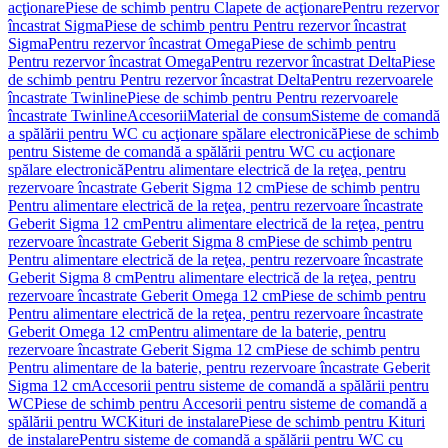
acţionare
Piese de schimb pentru Clapete de acţionare
Pentru rezervor
încastrat Sigma
Piese de schimb pentru Pentru rezervor încastrat
Sigma
Pentru rezervor încastrat Omega
Piese de schimb pentru
Pentru rezervor încastrat Omega
Pentru rezervor încastrat Delta
Piese
de schimb pentru Pentru rezervor încastrat Delta
Pentru rezervoarele
încastrate Twinline
Piese de schimb pentru Pentru rezervoarele
încastrate Twinline
Accesorii
Material de consum
Sisteme de comandă
a spălării pentru WC cu acţionare spălare electronică
Piese de schimb
pentru Sisteme de comandă a spălării pentru WC cu acţionare
spălare electronică
Pentru alimentare electrică de la reţea, pentru
rezervoare încastrate Geberit Sigma 12 cm
Piese de schimb pentru
Pentru alimentare electrică de la reţea, pentru rezervoare încastrate
Geberit Sigma 12 cm
Pentru alimentare electrică de la reţea, pentru
rezervoare încastrate Geberit Sigma 8 cm
Piese de schimb pentru
Pentru alimentare electrică de la reţea, pentru rezervoare încastrate
Geberit Sigma 8 cm
Pentru alimentare electrică de la reţea, pentru
rezervoare încastrate Geberit Omega 12 cm
Piese de schimb pentru
Pentru alimentare electrică de la reţea, pentru rezervoare încastrate
Geberit Omega 12 cm
Pentru alimentare de la baterie, pentru
rezervoare încastrate Geberit Sigma 12 cm
Piese de schimb pentru
Pentru alimentare de la baterie, pentru rezervoare încastrate Geberit
Sigma 12 cm
Accesorii pentru sisteme de comandă a spălării pentru
WC
Piese de schimb pentru Accesorii pentru sisteme de comandă a
spălării pentru WC
Kituri de instalare
Piese de schimb pentru Kituri
de instalare
Pentru sisteme de comandă a spălării pentru WC cu