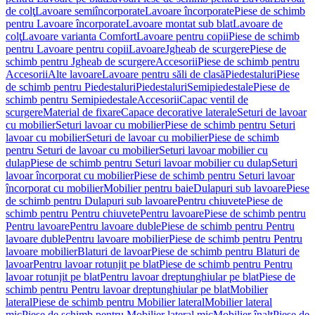
de colţ
Lavoare semiîncorporate
Lavoare încorporate
Piese de schimb
pentru Lavoare încorporate
Lavoare montat sub blat
Lavoare de
colţ
Lavoare varianta Comfort
Lavoare pentru copii
Piese de schimb
pentru Lavoare pentru copii
Lavoare
Jgheab de scurgere
Piese de
schimb pentru Jgheab de scurgere
Accesorii
Piese de schimb pentru
Accesorii
Alte lavoare
Lavoare pentru săli de clasă
Piedestaluri
Piese
de schimb pentru Piedestaluri
Piedestaluri
Semipiedestale
Piese de
schimb pentru Semipiedestale
Accesorii
Capac ventil de
scurgere
Material de fixare
Capace decorative laterale
Seturi de lavoar
cu mobilier
Seturi lavoar cu mobilier
Piese de schimb pentru Seturi
lavoar cu mobilier
Seturi de lavoar cu mobilier
Piese de schimb
pentru Seturi de lavoar cu mobilier
Seturi lavoar mobilier cu
dulap
Piese de schimb pentru Seturi lavoar mobilier cu dulap
Seturi
lavoar încorporat cu mobilier
Piese de schimb pentru Seturi lavoar
încorporat cu mobilier
Mobilier pentru baie
Dulapuri sub lavoare
Piese
de schimb pentru Dulapuri sub lavoare
Pentru chiuvete
Piese de
schimb pentru Pentru chiuvete
Pentru lavoare
Piese de schimb pentru
Pentru lavoare
Pentru lavoare duble
Piese de schimb pentru Pentru
lavoare duble
Pentru lavoare mobilier
Piese de schimb pentru Pentru
lavoare mobilier
Blaturi de lavoar
Piese de schimb pentru Blaturi de
lavoar
Pentru lavoar rotunjit pe blat
Piese de schimb pentru Pentru
lavoar rotunjit pe blat
Pentru lavoar dreptunghiular pe blat
Piese de
schimb pentru Pentru lavoar dreptunghiular pe blat
Mobilier
lateral
Piese de schimb pentru Mobilier lateral
Mobilier lateral
mic
Piese de schimb pentru Mobilier lateral mic
Mobilier înalt
Piese de