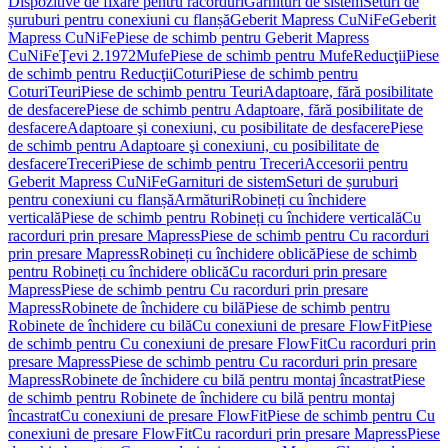
Dispozitive de fixare pentru racorduri
Garnituri de sistem
Seturi de
șuruburi pentru conexiuni cu flanșă
Geberit Mapress CuNiFe
Geberit
Mapress CuNiFe
Piese de schimb pentru Geberit Mapress
CuNiFe
Ţevi 2.1972
Mufe
Piese de schimb pentru Mufe
Reducţii
Piese
de schimb pentru Reducţii
Coturi
Piese de schimb pentru
Coturi
Teuri
Piese de schimb pentru Teuri
Adaptoare, fără posibilitate
de desfacere
Piese de schimb pentru Adaptoare, fără posibilitate de
desfacere
Adaptoare şi conexiuni, cu posibilitate de desfacere
Piese
de schimb pentru Adaptoare şi conexiuni, cu posibilitate de
desfacere
Treceri
Piese de schimb pentru Treceri
Accesorii pentru
Geberit Mapress CuNiFe
Garnituri de sistem
Seturi de șuruburi
pentru conexiuni cu flanșă
Armături
Robineți cu închidere
verticală
Piese de schimb pentru Robineți cu închidere verticală
Cu
racorduri prin presare Mapress
Piese de schimb pentru Cu racorduri
prin presare Mapress
Robineți cu închidere oblică
Piese de schimb
pentru Robineți cu închidere oblică
Cu racorduri prin presare
Mapress
Piese de schimb pentru Cu racorduri prin presare
Mapress
Robinete de închidere cu bilă
Piese de schimb pentru
Robinete de închidere cu bilă
Cu conexiuni de presare FlowFit
Piese
de schimb pentru Cu conexiuni de presare FlowFit
Cu racorduri prin
presare Mapress
Piese de schimb pentru Cu racorduri prin presare
Mapress
Robinete de închidere cu bilă pentru montaj încastrat
Piese
de schimb pentru Robinete de închidere cu bilă pentru montaj
încastrat
Cu conexiuni de presare FlowFit
Piese de schimb pentru Cu
conexiuni de presare FlowFit
Cu racorduri prin presare Mapress
Piese