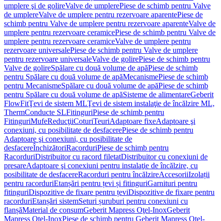
umplere şi de golire
Valve de umplere
Piese de schimb pentru Valve
de umplere
Valve de umplere pentru rezervoare aparente
Piese de
schimb pentru Valve de umplere pentru rezervoare aparente
Valve de
umplere pentru rezervoare ceramice
Piese de schimb pentru Valve de
umplere pentru rezervoare ceramice
Valve de umplere pentru
rezervoare universale
Piese de schimb pentru Valve de umplere
pentru rezervoare universale
Valve de golire
Piese de schimb pentru
Valve de golire
Spălare cu două volume de apă
Piese de schimb
pentru Spălare cu două volume de apă
Mecanisme
Piese de schimb
pentru Mecanisme
Spălare cu două volume de apă
Piese de schimb
pentru Spălare cu două volume de apă
Sisteme de alimentare
Geberit
FlowFit
Ţevi de sistem ML
Ţevi de sistem instalaţie de încălzire ML,
Therm
Conducte SL
Fitinguri
Piese de schimb pentru
Fitinguri
Mufe
Reducţii
Coturi
Teuri
Adaptoare fixe
Adaptoare şi
conexiuni, cu posibilitate de desfacere
Piese de schimb pentru
Adaptoare şi conexiuni, cu posibilitate de
desfacere
Închizători
Racorduri
Piese de schimb pentru
Racorduri
Distribuitor cu racord filetat
Distribuitor cu conexiuni de
presare
Adaptoare şi conexiuni pentru instalaţie de încălzire, cu
posibilitate de desfacere
Racorduri pentru încălzire
Accesorii
Izolații
pentru racorduri
Etanșări pentru țevi și fitinguri
Garnituri pentru
fitinguri
Dispozitive de fixare pentru țevi
Dispozitive de fixare pentru
racorduri
Etanșări sistem
Seturi șuruburi pentru conexiuni cu
flanșă
Material de consum
Geberit Mapress Oţel-Inox
Geberit
Mapress Oţel-Inox
Piese de schimb pentru Geberit Mapress Oţel-