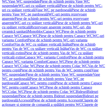
WC
Vase WC suspendate
Piese de schimb pentru Vase WC
suspendate
WC-uri cu spălare verticală
Piese de schimb pentru WC-
uri cu spălare verticală
Vase WC pe pardoseală
Piese de schimb
pentru Vase WC pe pardoseală
WC-uri pentru rezervoare
aparente
Piese de schimb pentru WC-uri pentru rezervoare
aparente
WC-uri cu spălare verticală
Piese de schimb pentru WC-uri
cu spălare verticală
Rezervoare aparente pentru WC-uri, din
ceramică sanitară
Monobloc
Capace WC
Piese de schimb pentru
Capace WC
Capace WC
Piese de schimb pentru Capace WC
WC-uri
varianta Comfort
Piese de schimb pentru WC-uri varianta
Comfort
Vas de WC cu spălare verticală înălţat
Piese de schimb
pentru Vas de WC cu spălare verticală înălţat
Vas de WC cu spălare
verticală extins
Piese de schimb pentru Vas de WC cu spălare
verticală extins
Capace WC varianta Comfort
Piese de schimb pentru
Capace WC varianta Comfort
Capace WC
Piese de schimb pentru
Capace WC
Colac WC
Piese de schimb pentru Colac WC
Vas de WC
pentru copii
Piese de schimb pentru Vas de WC pentru copii
Vase
WC suspendate
Piese de schimb pentru Vase WC suspendate
Vase
WC pe pardoseală
Piese de schimb pentru Vase WC pe
pardoseală
Capace WC pentru copii
Piese de schimb pentru Capace
WC pentru copii
Capace WC
Piese de schimb pentru Capace
WC
Colac WC
Piese de schimb pentru Colac WC
Bideuri
Bideuri
suspendate
Piese de schimb pentru Bideuri suspendate
Bideuri pe
pardoseală
Accesorii
Piese de schimb pentru Accesorii
Clapete de
acţionare şi sisteme de comandă a spălării pentru WC
Clapete de