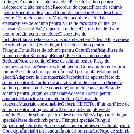
strângere
Adaptoare la alte materiale
Piese de schimb pentru
Adaptoare la alte materiale
Racorduri de aparate
Piese de schimb
pentru Racorduri de aparate
Coturi de conectare
Piese de schimb
pentru Coturi de conectare
Mufe de racordare cu inel de
etanșare
Piese de schimb pentru Mufe de racordare cu inel de
etanșare
Accesorii
Brăţări pentru conducte
Dispozitive de fixare
pentru brăţări pentru conducte
Dispozitive de
închidere
Etanșări
Materiale consumabile
Geberit Silent-PP
Ţevi
Piese
de schimb pentru Ţevi
Fitinguri
Piese de schimb pentru
Fitinguri
Coturi
Piese de schimb pentru Coturi
Ramificaţii
Piese de
schimb pentru Ramificaţii
Reducţii
Piese de schimb pentru
Reducţii
Piese de curățire
Piese de schimb pentru Piese de
curățire
Conexiuni
Piese de schimb pentru Conexiuni
Îmbinări prin
mufare
Piese de schimb pentru Îmbinări prin mufare
Racorduri
gheară
Adaptoare la alte materiale
Racorduri de aparate
Piese de
schimb pentru Racorduri de aparate
Coturi de conectare
Piese de
schimb pentru Coturi de conectare
Ştuţuri de conectare
Piese de
schimb pentru Ştuţuri de conectare
Accesorii
Brățări pentru
conducte
Dispozitive de închidere
Etanșări
Capac de
protecție
Materiale consumabile
Geberit HDPE
Ţevi
Fitinguri
Piese de
schimb pentru Fitinguri
Coturi
Ramificaţii
Reducţii
Piese de
curățire
Piese de schimb pentru Piese de curățire
Adaptoare
Fitinguri
speciale
Piese de schimb pentru Fitinguri speciale
Fitinguri
SuperTube
Coturi
Fitinguri speciale
Conexiuni
Piese de schimb pentru
Conexiuni
Îmbinări prin sudură
Îmbinări prin mufare
Piese de schimb