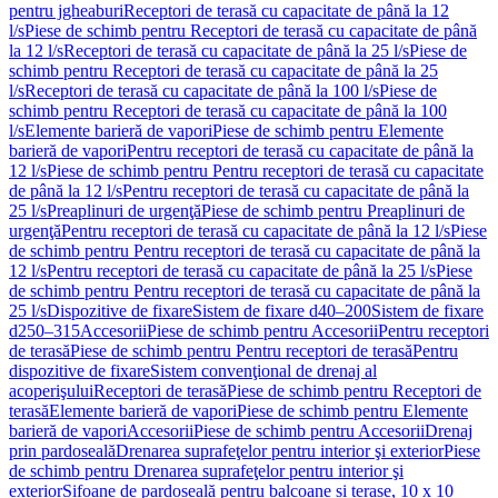
pentru jgheaburi
Receptori de terasă cu capacitate de până la 12
l/s
Piese de schimb pentru Receptori de terasă cu capacitate de până
la 12 l/s
Receptori de terasă cu capacitate de până la 25 l/s
Piese de
schimb pentru Receptori de terasă cu capacitate de până la 25
l/s
Receptori de terasă cu capacitate de până la 100 l/s
Piese de
schimb pentru Receptori de terasă cu capacitate de până la 100
l/s
Elemente barieră de vapori
Piese de schimb pentru Elemente
barieră de vapori
Pentru receptori de terasă cu capacitate de până la
12 l/s
Piese de schimb pentru Pentru receptori de terasă cu capacitate
de până la 12 l/s
Pentru receptori de terasă cu capacitate de până la
25 l/s
Preaplinuri de urgenţă
Piese de schimb pentru Preaplinuri de
urgenţă
Pentru receptori de terasă cu capacitate de până la 12 l/s
Piese
de schimb pentru Pentru receptori de terasă cu capacitate de până la
12 l/s
Pentru receptori de terasă cu capacitate de până la 25 l/s
Piese
de schimb pentru Pentru receptori de terasă cu capacitate de până la
25 l/s
Dispozitive de fixare
Sistem de fixare d40–200
Sistem de fixare
d250–315
Accesorii
Piese de schimb pentru Accesorii
Pentru receptori
de terasă
Piese de schimb pentru Pentru receptori de terasă
Pentru
dispozitive de fixare
Sistem convenţional de drenaj al
acoperişului
Receptori de terasă
Piese de schimb pentru Receptori de
terasă
Elemente barieră de vapori
Piese de schimb pentru Elemente
barieră de vapori
Accesorii
Piese de schimb pentru Accesorii
Drenaj
prin pardoseală
Drenarea suprafeţelor pentru interior şi exterior
Piese
de schimb pentru Drenarea suprafeţelor pentru interior şi
exterior
Sifoane de pardoseală pentru balcoane și terase, 10 x 10