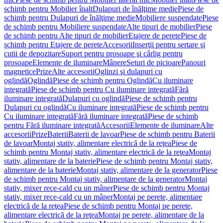
schimb pentru Mobilier înalt
Dulapuri de înălţime medie
Piese de
schimb pentru Dulapuri de înălţime medie
Mobiliere suspendate
Piese
de schimb pentru Mobiliere suspendate
Alte tipuri de mobilier
Piese
de schimb pentru Alte tipuri de mobilier
Etajere de perete
Piese de
schimb pentru Etajere de perete
Accesorii
Inserţii pentru sertare şi
cutii de depozitare
Suport pentru prosoape şi cârlig pentru
prosoape
Elemente de iluminare
Mânere
Seturi de picioare
Panouri
magnetice
Prize
Alte accesorii
Oglinzi şi dulapuri cu
oglindă
Oglindă
Piese de schimb pentru Oglindă
Cu iluminare
integrată
Piese de schimb pentru Cu iluminare integrată
Fără
iluminare integrată
Dulapuri cu oglindă
Piese de schimb pentru
Dulapuri cu oglindă
Cu iluminare integrată
Piese de schimb pentru
Cu iluminare integrată
Fără iluminare integrată
Piese de schimb
pentru Fără iluminare integrată
Accesorii
Elemente de iluminare
Alte
accesorii
Prize
Baterii
Baterii de lavoar
Piese de schimb pentru Baterii
de lavoar
Montaj stativ, alimentare electrică de la reţea
Piese de
schimb pentru Montaj stativ, alimentare electrică de la reţea
Montaj
stativ, alimentare de la baterie
Piese de schimb pentru Montaj stativ,
alimentare de la baterie
Montaj stativ, alimentare de la generator
Piese
de schimb pentru Montaj stativ, alimentare de la generator
Montaj
stativ, mixer rece-cald cu un mâner
Piese de schimb pentru Montaj
stativ, mixer rece-cald cu un mâner
Montaj pe perete, alimentare
electrică de la reţea
Piese de schimb pentru Montaj pe perete,
alimentare electrică de la reţea
Montaj pe perete, alimentare de la