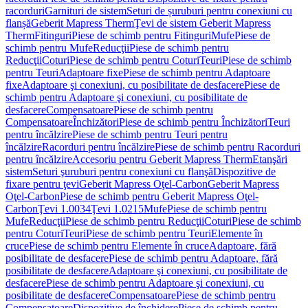
racorduri
Garnituri de sistem
Seturi de șuruburi pentru conexiuni cu
flanșă
Geberit Mapress Therm
Ţevi de sistem Geberit Mapress
Therm
Fitinguri
Piese de schimb pentru Fitinguri
Mufe
Piese de
schimb pentru Mufe
Reducţii
Piese de schimb pentru
Reducţii
Coturi
Piese de schimb pentru Coturi
Teuri
Piese de schimb
pentru Teuri
Adaptoare fixe
Piese de schimb pentru Adaptoare
fixe
Adaptoare şi conexiuni, cu posibilitate de desfacere
Piese de
schimb pentru Adaptoare şi conexiuni, cu posibilitate de
desfacere
Compensatoare
Piese de schimb pentru
Compensatoare
Închizători
Piese de schimb pentru Închizători
Teuri
pentru încălzire
Piese de schimb pentru Teuri pentru
încălzire
Racorduri pentru încălzire
Piese de schimb pentru Racorduri
pentru încălzire
Accesoriu pentru Geberit Mapress Therm
Etanşări
sistem
Seturi şuruburi pentru conexiuni cu flanşă
Dispozitive de
fixare pentru ţevi
Geberit Mapress Oţel-Carbon
Geberit Mapress
Oţel-Carbon
Piese de schimb pentru Geberit Mapress Oţel-
Carbon
Ţevi 1.0034
Ţevi 1.0215
Mufe
Piese de schimb pentru
Mufe
Reducţii
Piese de schimb pentru Reducţii
Coturi
Piese de schimb
pentru Coturi
Teuri
Piese de schimb pentru Teuri
Elemente în
cruce
Piese de schimb pentru Elemente în cruce
Adaptoare, fără
posibilitate de desfacere
Piese de schimb pentru Adaptoare, fără
posibilitate de desfacere
Adaptoare şi conexiuni, cu posibilitate de
desfacere
Piese de schimb pentru Adaptoare şi conexiuni, cu
posibilitate de desfacere
Compensatoare
Piese de schimb pentru
Compensatoare
Dispozitive de închidere
Piese de schimb pentru