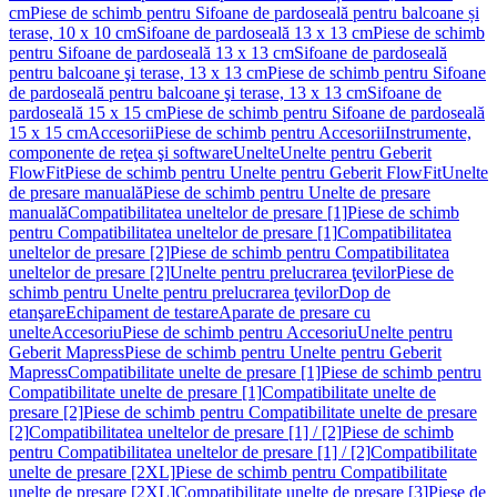
cm
Piese de schimb pentru Sifoane de pardoseală pentru balcoane și
terase, 10 x 10 cm
Sifoane de pardoseală 13 x 13 cm
Piese de schimb
pentru Sifoane de pardoseală 13 x 13 cm
Sifoane de pardoseală
pentru balcoane şi terase, 13 x 13 cm
Piese de schimb pentru Sifoane
de pardoseală pentru balcoane şi terase, 13 x 13 cm
Sifoane de
pardoseală 15 x 15 cm
Piese de schimb pentru Sifoane de pardoseală
15 x 15 cm
Accesorii
Piese de schimb pentru Accesorii
Instrumente,
componente de reţea şi software
Unelte
Unelte pentru Geberit
FlowFit
Piese de schimb pentru Unelte pentru Geberit FlowFit
Unelte
de presare manuală
Piese de schimb pentru Unelte de presare
manuală
Compatibilitatea uneltelor de presare [1]
Piese de schimb
pentru Compatibilitatea uneltelor de presare [1]
Compatibilitatea
uneltelor de presare [2]
Piese de schimb pentru Compatibilitatea
uneltelor de presare [2]
Unelte pentru prelucrarea ţevilor
Piese de
schimb pentru Unelte pentru prelucrarea ţevilor
Dop de
etanşare
Echipament de testare
Aparate de presare cu
unelte
Accesoriu
Piese de schimb pentru Accesoriu
Unelte pentru
Geberit Mapress
Piese de schimb pentru Unelte pentru Geberit
Mapress
Compatibilitate unelte de presare [1]
Piese de schimb pentru
Compatibilitate unelte de presare [1]
Compatibilitate unelte de
presare [2]
Piese de schimb pentru Compatibilitate unelte de presare
[2]
Compatibilitatea uneltelor de presare [1] / [2]
Piese de schimb
pentru Compatibilitatea uneltelor de presare [1] / [2]
Compatibilitate
unelte de presare [2XL]
Piese de schimb pentru Compatibilitate
unelte de presare [2XL]
Compatibilitate unelte de presare [3]
Piese de