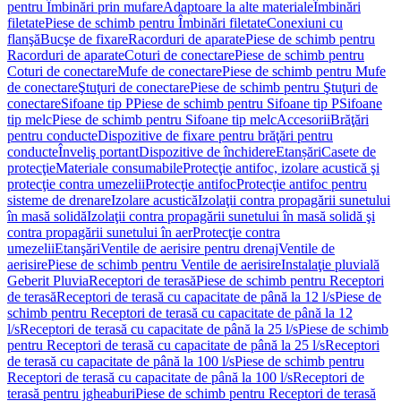
pentru Îmbinări prin mufare
Adaptoare la alte materiale
Îmbinări
filetate
Piese de schimb pentru Îmbinări filetate
Conexiuni cu
flanşă
Bucşe de fixare
Racorduri de aparate
Piese de schimb pentru
Racorduri de aparate
Coturi de conectare
Piese de schimb pentru
Coturi de conectare
Mufe de conectare
Piese de schimb pentru Mufe
de conectare
Ştuţuri de conectare
Piese de schimb pentru Ştuţuri de
conectare
Sifoane tip P
Piese de schimb pentru Sifoane tip P
Sifoane
tip melc
Piese de schimb pentru Sifoane tip melc
Accesorii
Brăţări
pentru conducte
Dispozitive de fixare pentru brăţări pentru
conducte
Înveliş portant
Dispozitive de închidere
Etanșări
Casete de
protecţie
Materiale consumabile
Protecţie antifoc, izolare acustică şi
protecţie contra umezelii
Protecţie antifoc
Protecţie antifoc pentru
sisteme de drenare
Izolare acustică
Izolaţii contra propagării sunetului
în masă solidă
Izolaţii contra propagării sunetului în masă solidă şi
contra propagării sunetului în aer
Protecţie contra
umezelii
Etanşări
Ventile de aerisire pentru drenaj
Ventile de
aerisire
Piese de schimb pentru Ventile de aerisire
Instalaţie pluvială
Geberit Pluvia
Receptori de terasă
Piese de schimb pentru Receptori
de terasă
Receptori de terasă cu capacitate de până la 12 l/s
Piese de
schimb pentru Receptori de terasă cu capacitate de până la 12
l/s
Receptori de terasă cu capacitate de până la 25 l/s
Piese de schimb
pentru Receptori de terasă cu capacitate de până la 25 l/s
Receptori
de terasă cu capacitate de până la 100 l/s
Piese de schimb pentru
Receptori de terasă cu capacitate de până la 100 l/s
Receptori de
terasă pentru jgheaburi
Piese de schimb pentru Receptori de terasă