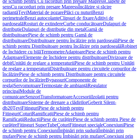
de schimb pentru Cu racorduri prin presare Mapress
Clapete de
sens
Cu racorduri prin presare Mapress
Încălzire și răcire
radiantă
Ţevi
Material de pozare
Plăci cu nuturi
Benzi
perimetrale
Benzi autocolante
Clipsuri de fixare
Aditivi de
pardoseală
Rosturi de extindere
Curbe conducătoare
Dulapuri de
distribuţie
Dulapuri de distribuţie din metal
Gamă de
distribuitoare
Piese de schimb pentru Gamă de
distribuitoare
Distribuitoare pentru încălzire prin pardoseală
Piese de
schimb pentru Distribuitoare pentru încălzire prin pardoseală
Robinet
de închidere cu bilă
Termometre
Adaptoare
Piese de schimb pentru
Adaptoare
Elemente de închidere pentru distribuitoare
Divizoare de
debit
Unităţi de reglare a temperaturii
Piese de schimb pentru Unităţi
de reglare a temperaturii
Distribuitoare pentru circuitele corpurilor de
încălzire
Piese de schimb pentru Distribuitoare pentru circuitele
corpurilor de încălzire
Bypassuri
Componente de
reglaj
Servomotoare
Termostate de ambianţă
Regulator
principal
Module de
comunicare
Senzori
Transformatoare
Accesorii
Izolaţii pentru
distribuitoare
Sisteme de drenare a clădirilor
Geberit Silent-
db20
Ţevi
Fitinguri
Piese de schimb pentru
Fitinguri
Coturi
Ramificaţii
Piese de schimb pentru
Ramificaţii
Reducţii
Piese de curățire
Piese de schimb pentru Piese de
curățire
Fitinguri SuperTube
Coturi
Fitinguri speciale
Conexiuni
Piese
de schimb pentru Conexiuni
Îmbinări prin sudură
Îmbinări prin
mufare
Piese de schimb pentru Îmbinări prin mufare
Conexiuni prin