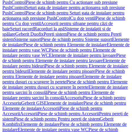
PushControl
Piese de schimb pentru Cu acţionare sub presiune
PushControl
Seturi gata de instalare pentru acţionarea sub presiune
PushControl
Piese de schimb pentru Seturi gata de instalare pentru
acţionarea sub presiune PushControl
Cu dop ventil
Piese de schimb
pentru Cu dop ventil
Accesorii pentru sifoane pentru căzi de
baie
Seturi racord
Racorduri la apă
Sisteme de instalaţii şi de
spălare
Geberit Duofix
Pereţi sistem
Piese de schimb pentru Pereţi
sistem
Sisteme suport
Piese de schimb pentru Sisteme suport
Elemente
de instalare
Piese de schimb pentru Elemente de instalare
Elemente de
instalare pentru vase WC
Piese de schimb pentru Elemente de
instalare pentru vase WC
Elemente de instalare pentru lavoare
Piese
de schimb pentru Elemente de instalare pentru lavoare
Elemente de
instalare pentru bideuri
Piese de schimb pentru Elemente de instalare
pentru bideuri
Elemente de instalare pentru pisoare
Piese de schimb
pentru Elemente de instalare pentru pisoare
Elemente de instalare
pentru duşuri cu scurgere în perete
Piese de schimb pentru Elemente
de instalare pentru duşuri cu scurgere în perete
Elemente de instalare
pentru sarcini în consolă
Piese de schimb pentru Elemente de
instalare pentru sarcini în consolă
Accesoriu
Piese de schimb pentru
Accesoriu
Geberit GIS
Elemente de instalare
Piese de schimb pentru
Elemente de instalare
Accesorii
Piese de schimb pentru
Accesorii
Accesorii
Piese de schimb pentru Accesorii
Pentru pereţi de
sistem
Piese de schimb pentru Pentru pereţi de sistem
Geberit
Kombifix
Elemente de instalare
Piese de schimb pentru Elemente de
instalare
Elemente de instalare pentru vase WC
Piese de schimb