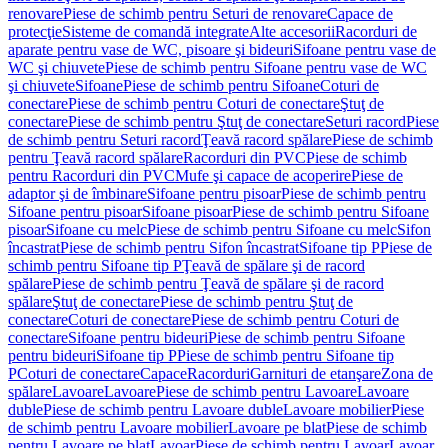
renovare
Piese de schimb pentru Seturi de renovare
Capace de
protecţie
Sisteme de comandă integrate
Alte accesorii
Racorduri de
aparate pentru vase de WC, pisoare şi bideuri
Sifoane pentru vase de
WC şi chiuvete
Piese de schimb pentru Sifoane pentru vase de WC
şi chiuvete
Sifoane
Piese de schimb pentru Sifoane
Coturi de
conectare
Piese de schimb pentru Coturi de conectare
Ştuţ de
conectare
Piese de schimb pentru Ştuţ de conectare
Seturi racord
Piese
de schimb pentru Seturi racord
Ţeavă racord spălare
Piese de schimb
pentru Ţeavă racord spălare
Racorduri din PVC
Piese de schimb
pentru Racorduri din PVC
Mufe şi capace de acoperire
Piese de
adaptor şi de îmbinare
Sifoane pentru pisoar
Piese de schimb pentru
Sifoane pentru pisoar
Sifoane pisoar
Piese de schimb pentru Sifoane
pisoar
Sifoane cu melc
Piese de schimb pentru Sifoane cu melc
Sifon
încastrat
Piese de schimb pentru Sifon încastrat
Sifoane tip P
Piese de
schimb pentru Sifoane tip P
Ţeavă de spălare şi de racord
spălare
Piese de schimb pentru Ţeavă de spălare şi de racord
spălare
Ştuţ de conectare
Piese de schimb pentru Ştuţ de
conectare
Coturi de conectare
Piese de schimb pentru Coturi de
conectare
Sifoane pentru bideuri
Piese de schimb pentru Sifoane
pentru bideuri
Sifoane tip P
Piese de schimb pentru Sifoane tip
P
Coturi de conectare
Capace
Racorduri
Garnituri de etanşare
Zona de
spălare
Lavoare
Lavoare
Piese de schimb pentru Lavoare
Lavoare
duble
Piese de schimb pentru Lavoare duble
Lavoare mobilier
Piese
de schimb pentru Lavoare mobilier
Lavoare pe blat
Piese de schimb
pentru Lavoare pe blat
Lavoar
Piese de schimb pentru Lavoar
Lavoar