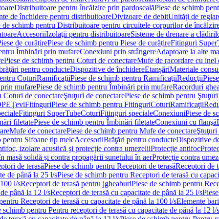
toare
Distribuitoare pentru încălzire prin pardoseală
Piese de schimb pentr
te de închidere pentru distribuitoare
Divizoare de debit
Unităţi de reglar
 de schimb pentru Distribuitoare pentru circuitele corpurilor de încălzir
toare
Accesorii
Izolaţii pentru distribuitoare
Sisteme de drenare a clădiril
Piese de curățire
Piese de schimb pentru Piese de curățire
Fitinguri Supe
entru Îmbinări prin mufare
Conexiuni prin strângere
Adaptoare la alte ma
re
Piese de schimb pentru Coturi de conectare
Mufe de racordare cu inel 
brăţări pentru conducte
Dispozitive de închidere
Etanșări
Materiale cons
entru Coturi
Ramificaţii
Piese de schimb pentru Ramificaţii
Reducţii
Piese
 prin mufare
Piese de schimb pentru Îmbinări prin mufare
Racorduri ghe
u Coturi de conectare
Ştuţuri de conectare
Piese de schimb pentru Ştuţuri
DPE
Ţevi
Fitinguri
Piese de schimb pentru Fitinguri
Coturi
Ramificaţii
Redu
peciale
Fitinguri SuperTube
Coturi
Fitinguri speciale
Conexiuni
Piese de s
ări filetate
Piese de schimb pentru Îmbinări filetate
Conexiuni cu flanşă
are
Mufe de conectare
Piese de schimb pentru Mufe de conectare
Ştuţuri
 pentru Sifoane tip melc
Accesorii
Brăţări pentru conducte
Dispozitive de
ntifoc, izolare acustică şi protecţie contra umezelii
Protecţie antifoc
Protec
în masă solidă şi contra propagării sunetului în aer
Protecţie contra umeze
ptori de terasă
Piese de schimb pentru Receptori de terasă
Receptori de t
te de până la 25 l/s
Piese de schimb pentru Receptori de terasă cu capacit
100 l/s
Receptori de terasă pentru jgheaburi
Piese de schimb pentru Recep
de până la 12 l/s
Receptori de terasă cu capacitate de până la 25 l/s
Piese
entru Receptori de terasă cu capacitate de până la 100 l/s
Elemente bari
 schimb pentru Pentru receptori de terasă cu capacitate de până la 12 l/
de terasă cu capacitate de până la 12 l/s
Piese de schimb pentru Pentru re