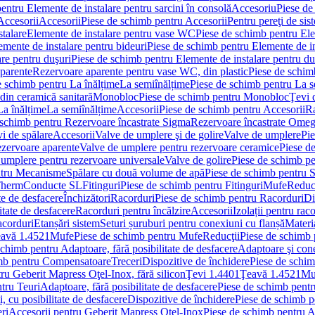
entru Elemente de instalare pentru sarcini în consolă
Accesoriu
Piese de
Accesorii
Accesorii
Piese de schimb pentru Accesorii
Pentru pereţi de sis
talare
Elemente de instalare pentru vase WC
Piese de schimb pentru El
emente de instalare pentru bideuri
Piese de schimb pentru Elemente de in
re pentru duşuri
Piese de schimb pentru Elemente de instalare pentru du
parente
Rezervoare aparente pentru vase WC, din plastic
Piese de schim
e schimb pentru La înălțime
La semiînălțime
Piese de schimb pentru La s
din ceramică sanitară
Monobloc
Piese de schimb pentru Monobloc
Ţevi 
La înălțime
La semiînălțime
Accesorii
Piese de schimb pentru Accesorii
Ra
 schimb pentru Rezervoare încastrate Sigma
Rezervoare încastrate Ome
i de spălare
Accesorii
Valve de umplere şi de golire
Valve de umplere
Pie
ezervoare aparente
Valve de umplere pentru rezervoare ceramice
Piese d
 umplere pentru rezervoare universale
Valve de golire
Piese de schimb pe
ntru Mecanisme
Spălare cu două volume de apă
Piese de schimb pentru 
 Therm
Conducte SL
Fitinguri
Piese de schimb pentru Fitinguri
Mufe
Reducţ
te de desfacere
Închizători
Racorduri
Piese de schimb pentru Racorduri
Di
itate de desfacere
Racorduri pentru încălzire
Accesorii
Izolații pentru rac
acorduri
Etanșări sistem
Seturi șuruburi pentru conexiuni cu flanșă
Materi
avă 1.4521
Mufe
Piese de schimb pentru Mufe
Reducţii
Piese de schimb 
schimb pentru Adaptoare, fără posibilitate de desfacere
Adaptoare şi cone
imb pentru Compensatoare
Treceri
Dispozitive de închidere
Piese de schim
ru Geberit Mapress Oţel-Inox, fără silicon
Ţevi 1.4401
Ţeavă 1.4521
Mu
tru Teuri
Adaptoare, fără posibilitate de desfacere
Piese de schimb pentru
 cu posibilitate de desfacere
Dispozitive de închidere
Piese de schimb p
ri
Accesorii pentru Geberit Mapress Oţel-Inox
Piese de schimb pentru A