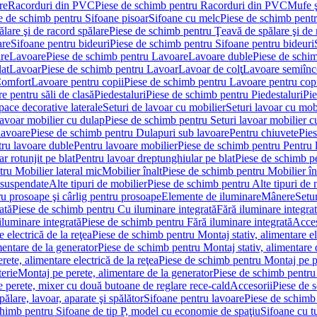
re
Racorduri din PVC
Piese de schimb pentru Racorduri din PVC
Mufe ş
e de schimb pentru Sifoane pisoar
Sifoane cu melc
Piese de schimb pent
lare şi de racord spălare
Piese de schimb pentru Ţeavă de spălare şi de 
are
Sifoane pentru bideuri
Piese de schimb pentru Sifoane pentru bideuri
re
Lavoare
Piese de schimb pentru Lavoare
Lavoare duble
Piese de schi
at
Lavoar
Piese de schimb pentru Lavoar
Lavoar de colţ
Lavoare semiînc
Comfort
Lavoare pentru copii
Piese de schimb pentru Lavoare pentru cop
e pentru săli de clasă
Piedestaluri
Piese de schimb pentru Piedestaluri
Pie
ace decorative laterale
Seturi de lavoar cu mobilier
Seturi lavoar cu mob
lavoar mobilier cu dulap
Piese de schimb pentru Seturi lavoar mobilier c
lavoare
Piese de schimb pentru Dulapuri sub lavoare
Pentru chiuvete
Pies
tru lavoare duble
Pentru lavoare mobilier
Piese de schimb pentru Pentru 
r rotunjit pe blat
Pentru lavoar dreptunghiular pe blat
Piese de schimb pe
ru Mobilier lateral mic
Mobilier înalt
Piese de schimb pentru Mobilier în
 suspendate
Alte tipuri de mobilier
Piese de schimb pentru Alte tipuri de 
u prosoape şi cârlig pentru prosoape
Elemente de iluminare
Mânere
Setur
ată
Piese de schimb pentru Cu iluminare integrată
Fără iluminare integra
iluminare integrată
Piese de schimb pentru Fără iluminare integrată
Acces
 electrică de la reţea
Piese de schimb pentru Montaj stativ, alimentare ele
mentare de la generator
Piese de schimb pentru Montaj stativ, alimentare 
ete, alimentare electrică de la reţea
Piese de schimb pentru Montaj pe per
erie
Montaj pe perete, alimentare de la generator
Piese de schimb pentru 
 perete, mixer cu două butoane de reglare rece-cald
Accesorii
Piese de 
ălare, lavoar, aparate şi spălător
Sifoane pentru lavoare
Piese de schimb
chimb pentru Sifoane de tip P, model cu economie de spaţiu
Sifoane cu t