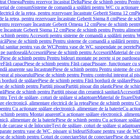
strat Omega
Pentru rezervor încastrat Delta
Piese de schimb pentru Pentru
erial de consum
Sisteme de comandă a spălării pentru WC cu acţionare 
lectrică de la reţea, pentru rezervoare încastrate Geberit Sigma 12 cm
Pi
 de la reţea, pentru rezervoare încastrate Geberit Sigma 8 cm
Piese de sch
, pentru rezervoare încastrate Geberit Omega 12 cm
Piese de schimb pentru
are încastrate Geberit Sigma 12 cm
Piese de schimb pentru Pentru alimenta
 schimb pentru Accesorii pentru sisteme de comandă a spălării pentru
nică
Piese de schimb pentru Pentru sisteme de comandă a spălării pentru
ul sanitar pentru vas de WC
Pentru vase de WC suspendate pe perete
Pi
 pe pardoseală
Accesorii
Piese de schimb pentru Accesorii
Material de c
ă
Piese de schimb pentru Pentru bideuri montate pe perete şi pe pardosea
re
Fără capac
Piese de schimb pentru Fără capac
Pisoare, funcţionare cu 
ndă aparente sau încastrate
Piese de schimb pentru Pentru sisteme de co
egrat al pisoarului
Piese de schimb pentru Pentru controlul integrat al pis
 bordură de spălare
Piese de schimb pentru Fără bordură de spălare
Piso
se de schimb pentru Partiţii pisoar
Partiţii pisoar din plastic
Piese de schim
ară
Piese de schimb pentru Partiţii pisoar din ceramică sanitară
Accesorii
tru Ţevi de spălare, coturi de spălare şi adaptoare
Material de fixare
Dist
re electronică, alimentare electrică de la reţea
Piese de schimb pentru Cu 
entru Cu acţionare spălare electronică, alimentare de la baterie
Cu acţio
 schimb pentru Montaj aparent
Cu acţionare spălare electronică, alimenta
nică, alimentare de la baterie
Piese de schimb pentru Cu acţionare spălare
 de carcase şi de înlocuire
Ţevi de spălare, coturi de spălare şi adaptoar
parate pentru vase de WC, pisoare şi bideuri
Sifoane pentru vase de WC
ese de schimb pentru Coturi de conectare
Ştuţ de conectare
Piese de schi