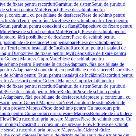
ve de fixare pentru racorduri
Garnituri de sistem
Seturi de șuruburi
 de schimb pentru Mufe
Reducţii
Piese de schimb pentru
e şi conexiuni, cu posibilitate de desfacere
Piese de schimb pentru
nchizători
Teuri pentru încălzire
Piese de schimb pentru Teuri pentru
Seturi şuruburi pentru conexiuni cu flanşă
Dispozitive de fixare pentru
Mufe
Piese de schimb pentru Mufe
Reducţii
Piese de schimb pentru
aptoare, fără posibilitate de desfacere
Piese de schimb pentru
 posibilitate de desfacere
Compensatoare
Piese de schimb pentru
ru Teuri pentru instalaţii de încălzire
Racorduri pentru instalaţii de
tinguri
Dispozitive de fixare pentru ţevi
Dispozitive de fixare pentru
tru Geberit Mapress Cupru
Mufe
Piese de schimb pentru
de schimb pentru Elemente în cruce
Adaptoare, fără posibilitate de
pentru Adaptoare şi conexiuni, cu posibilitate de desfacere
Dispozitive
e de schimb pentru Teuri pentru instalaţii de încălzire
Racorduri pentru
entru Accesorii pentru Geberit Mapress Cupru
Izolaţii pentru
ve de fixare pentru racorduri
Garnituri de sistem
Seturi de șuruburi
fe
Piese de schimb pentru Mufe
Reducţii
Piese de schimb pentru
 Adaptoare, fără posibilitate de desfacere
Adaptoare şi conexiuni, cu
sorii pentru Geberit Mapress CuNiFe
Garnituri de sistem
Seturi de
i prin presare Mapress
Piese de schimb pentru Cu racorduri prin
chimb pentru Cu racorduri prin presare Mapress
Robinete de închidere
 FlowFit
Cu racorduri prin presare Mapress
Piese de schimb pentru Cu
ru montaj încastrat
Cu conexiuni de presare FlowFit
Piese de schimb
de sens
Cu racorduri prin presare Mapress
Încălzire și răcire
Curbe conducătoare
Dulapuri de distribuţie
Dulapuri de distribuţie din