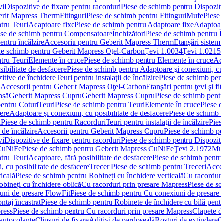
vi
Dispozitive de fixare pentru racorduri
Piese de schimb pentru Dispoziti
erit Mapress Therm
Fitinguri
Piese de schimb pentru Fitinguri
Mufe
Piese
tru Teuri
Adaptoare fixe
Piese de schimb pentru Adaptoare fixe
Adaptoar
ese de schimb pentru Compensatoare
Închizători
Piese de schimb pentru Î
entru încălzire
Accesoriu pentru Geberit Mapress Therm
Etanşări sistem
de schimb pentru Geberit Mapress Oţel-Carbon
Ţevi 1.0034
Ţevi 1.0215
tru Teuri
Elemente în cruce
Piese de schimb pentru Elemente în cruce
Ad
ibilitate de desfacere
Piese de schimb pentru Adaptoare şi conexiuni, cu
itive de închidere
Teuri pentru instalaţii de încălzire
Piese de schimb pent
e
Accesorii pentru Geberit Mapress Oţel-Carbon
Etanşări pentru ţevi şi fi
nșă
Geberit Mapress Cupru
Geberit Mapress Cupru
Piese de schimb pen
entru Coturi
Teuri
Piese de schimb pentru Teuri
Elemente în cruce
Piese 
cere
Adaptoare şi conexiuni, cu posibilitate de desfacere
Piese de schimb 
i
Piese de schimb pentru Racorduri
Teuri pentru instalaţii de încălzire
Pies
 de încălzire
Accesorii pentru Geberit Mapress Cupru
Piese de schimb p
vi
Dispozitive de fixare pentru racorduri
Piese de schimb pentru Dispoziti
 CuNiFe
Piese de schimb pentru Geberit Mapress CuNiFe
Ţevi 2.1972
Mu
tru Teuri
Adaptoare, fără posibilitate de desfacere
Piese de schimb pentru
 cu posibilitate de desfacere
Treceri
Piese de schimb pentru Treceri
Acce
ticală
Piese de schimb pentru Robineți cu închidere verticală
Cu racordur
bineți cu închidere oblică
Cu racorduri prin presare Mapress
Piese de s
uni de presare FlowFit
Piese de schimb pentru Cu conexiuni de presare
ntaj încastrat
Piese de schimb pentru Robinete de închidere cu bilă pent
ress
Piese de schimb pentru Cu racorduri prin presare Mapress
Clapete 
autocolante
Clipsuri de fixare
Aditivi de pardoseală
Rosturi de extindere