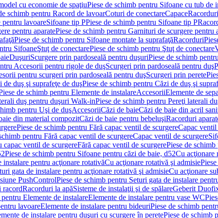
 model cu economie de spaţiu
Piese de schimb pentru Sifoane cu tub de 
de schimb pentru Racord de lavoar
Coturi de conectare
Capace
Racordur
 pentru lavoare
Sifoane tip P
Piese de schimb pentru Sifoane tip P
Racord
gere pentru aparate
Piese de schimb pentru Garnituri de scurgere pentru 
afaţă
Piese de schimb pentru Sifoane montate la suprafaţă
Racorduri
Pies
ntru Sifoane
Ştuţ de conectare
Piese de schimb pentru Ştuţ de conectare
V
baie
Duşuri
Scurgere prin pardoseală pentru duşuri
Piese de schimb pentru
ntru Accesorii pentru rigole de duş
Scurgeri prin pardoseală pentru duş
P
sorii pentru scurgeri prin pardoseală pentru duş
Scurgeri prin perete
Pie
i de duş şi suprafeţe de duş
Piese de schimb pentru Căzi de duş şi supra
Piese de schimb pentru Elemente de instalare
Accesorii
Elemente de sepa
aterali duş pentru duşuri Walk-in
Piese de schimb pentru Pereţi laterali d
chimb pentru Uşi de duş
Accesorii
Căzi de baie
Căzi de baie din acril sani
baie din material compozit
Căzi de baie pentru bebeluşi
Racorduri aparate
urgere
Piese de schimb pentru Fără capac ventil de scurgere
Capac ventil
schimb pentru Fără capac ventil de scurgere
Capac ventil de scurgere
Sif
 capac ventil de scurgere
Fără capac ventil de scurgere
Piese de schimb 
52
Piese de schimb pentru Sifoane pentru căzi de baie, d52
Cu acţionare 
 instalare pentru acţionare rotativă
Cu acţionare rotativă şi admisie
Piese
ri gata de instalare pentru acţionare rotativă şi admisie
Cu acţionare su
resiune PushControl
Piese de schimb pentru Seturi gata de instalare pent
i racord
Racorduri la apă
Sisteme de instalaţii şi de spălare
Geberit Duofi
 pentru Elemente de instalare
Elemente de instalare pentru vase WC
Pies
entru lavoare
Elemente de instalare pentru bideuri
Piese de schimb pentr
mente de instalare pentru duşuri cu scurgere în perete
Piese de schimb p