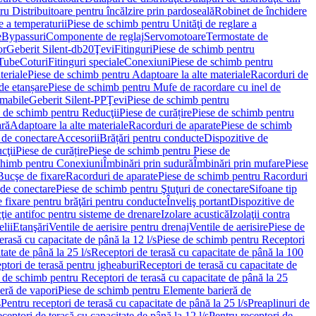
u Distribuitoare pentru încălzire prin pardoseală
Robinet de închidere
e a temperaturii
Piese de schimb pentru Unităţi de reglare a
e
Bypassuri
Componente de reglaj
Servomotoare
Termostate de
or
Geberit Silent-db20
Ţevi
Fitinguri
Piese de schimb pentru
rTube
Coturi
Fitinguri speciale
Conexiuni
Piese de schimb pentru
teriale
Piese de schimb pentru Adaptoare la alte materiale
Racorduri de
de etanșare
Piese de schimb pentru Mufe de racordare cu inel de
umabile
Geberit Silent-PP
Ţevi
Piese de schimb pentru
 de schimb pentru Reducţii
Piese de curățire
Piese de schimb pentru
ară
Adaptoare la alte materiale
Racorduri de aparate
Piese de schimb
 de conectare
Accesorii
Brățări pentru conducte
Dispozitive de
cţii
Piese de curățire
Piese de schimb pentru Piese de
chimb pentru Conexiuni
Îmbinări prin sudură
Îmbinări prin mufare
Piese
Bucşe de fixare
Racorduri de aparate
Piese de schimb pentru Racorduri
 de conectare
Piese de schimb pentru Ştuţuri de conectare
Sifoane tip
 fixare pentru brăţări pentru conducte
Înveliş portant
Dispozitive de
ţie antifoc pentru sisteme de drenare
Izolare acustică
Izolaţii contra
lii
Etanşări
Ventile de aerisire pentru drenaj
Ventile de aerisire
Piese de
erasă cu capacitate de până la 12 l/s
Piese de schimb pentru Receptori
ate de până la 25 l/s
Receptori de terasă cu capacitate de până la 100
tori de terasă pentru jgheaburi
Receptori de terasă cu capacitate de
 de schimb pentru Receptori de terasă cu capacitate de până la 25
eră de vapori
Piese de schimb pentru Elemente barieră de
s
Pentru receptori de terasă cu capacitate de până la 25 l/s
Preaplinuri de
ceptori de terasă cu capacitate de până la 12 l/s
Pentru receptori de