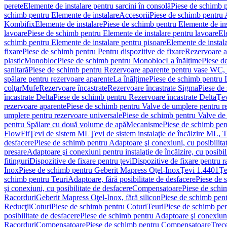
perete
Elemente de instalare pentru sarcini în consolă
Piese de schimb p
schimb pentru Elemente de instalare
Accesorii
Piese de schimb pentru 
Kombifix
Elemente de instalare
Piese de schimb pentru Elemente de ins
lavoare
Piese de schimb pentru Elemente de instalare pentru lavoare
El
schimb pentru Elemente de instalare pentru pisoare
Elemente de instala
fixare
Piese de schimb pentru Pentru dispozitive de fixare
Rezervoare a
plastic
Monobloc
Piese de schimb pentru Monobloc
La înălțime
Piese d
sanitară
Piese de schimb pentru Rezervoare aparente pentru vase WC, 
spălare pentru rezervoare aparente
La înălțime
Piese de schimb pentru 
colţar
Mufe
Rezervoare încastrate
Rezervoare încastrate Sigma
Piese de
încastrate Delta
Piese de schimb pentru Rezervoare încastrate Delta
Ţev
rezervoare aparente
Piese de schimb pentru Valve de umplere pentru r
umplere pentru rezervoare universale
Piese de schimb pentru Valve de
pentru Spălare cu două volume de apă
Mecanisme
Piese de schimb pe
FlowFit
Ţevi de sistem ML
Ţevi de sistem instalaţie de încălzire ML,
desfacere
Piese de schimb pentru Adaptoare şi conexiuni, cu posibilita
presare
Adaptoare şi conexiuni pentru instalaţie de încălzire, cu posibil
fitinguri
Dispozitive de fixare pentru țevi
Dispozitive de fixare pentru r
Inox
Piese de schimb pentru Geberit Mapress Oţel-Inox
Ţevi 1.4401
Ţe
schimb pentru Teuri
Adaptoare, fără posibilitate de desfacere
Piese de 
şi conexiuni, cu posibilitate de desfacere
Compensatoare
Piese de sch
Racorduri
Geberit Mapress Oţel-Inox, fără silicon
Piese de schimb pent
Reducţii
Coturi
Piese de schimb pentru Coturi
Teuri
Piese de schimb pen
posibilitate de desfacere
Piese de schimb pentru Adaptoare şi conexiuni,
Racorduri
Compensatoare
Piese de schimb pentru Compensatoare
Trece