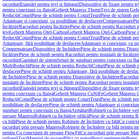
racorduri
Etanşări pentru ţevi şi fitinguri
Dispozitive de fixare pentru ţe
pentru conexiuni cu flanșă
Geberit Mapress Therm
Ţevi de sistem Geb
Reducţii
Coturi
Piese de schimb pentru Coturi
Teuri
Piese de schimb pen
Adaptoare şi conexiuni, cu posibilitate de desfacere
Compensatoare
Pi
încălzire
Racorduri pentru încălzire
Piese de schimb pentru Racorduri p
ţevi
Geberit Mapress Oţel-Carbon
Geberit Mapress Oţel-Carbon
Piese 
Reducţii
Coturi
Piese de schimb pentru Coturi
Teuri
Piese de schimb pen
Adaptoare, fără posibilitate de desfacere
Adaptoare şi conexiuni, cu pos
Compensatoare
Dispozitive de închidere
Piese de schimb pentru Dispoz
încălzire
Piese de schimb pentru Racorduri pentru instalaţii de încălzir
racorduri
Garnituri de sistem
Seturi de șuruburi pentru conexiuni cu fla
Mufe
Reducţii
Piese de schimb pentru Reducţii
Coturi
Piese de schimb p
desfacere
Piese de schimb pentru Adaptoare, fără posibilitate de desfa
de închidere
Piese de schimb pentru Dispozitive de închidere
Racordur
instalaţii de încălzire
Piese de schimb pentru Racorduri pentru instalaţii
racorduri
Etanşări pentru ţevi şi fitinguri
Dispozitive de fixare pentru ţe
pentru conexiuni cu flanșă
Geberit Mapress CuNiFe
Geberit Mapress
Reducţii
Coturi
Piese de schimb pentru Coturi
Teuri
Piese de schimb pen
posibilitate de desfacere
Piese de schimb pentru Adaptoare şi conexiuni,
șuruburi pentru conexiuni cu flanșă
Armături
Robineți cu închidere ver
presare Mapress
Robineți cu închidere oblică
Piese de schimb pentru Ro
cu bilă
Piese de schimb pentru Robinete de închidere cu bilă
Cu conexi
racorduri prin presare Mapress
Robinete de închidere cu bilă pentru mo
pentru Cu conexiuni de presare FlowFit
Cu racorduri prin presare Map
radiantă
Ţevi
Material de pozare
Plăci cu nuturi
Benzi perimetrale
Benzi 