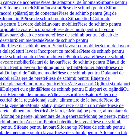
i capace de acoperire
Piese de adaptor şi de îmbinare
Sifoane pentru
ru Sifoane cu melc
Sifon încastrat
Piese de schimb pentru Sifon
racord spălare
Ştuţ de conectare
Piese de schimb pentru Ştuţ de
Sifoane tip P
Piese de schimb pentru Sifoane tip P
Coturi de
mb pentru Lavoare duble
Lavoare mobilier
Piese de schimb pentru
orporate
Lavoare încorporate
Piese de schimb pentru Lavoare
ii
Lavoare
Jgheab de scurgere
Piese de schimb pentru Jgheab de
destaluri
Semipiedestale
Piese de schimb pentru
ilier
Piese de schimb pentru Seturi lavoar cu mobilier
Seturi de lavoar
u dulap
Seturi lavoar încorporat cu mobilier
Piese de schimb pentru
e de schimb pentru Pentru chiuvete
Pentru lavoare
Piese de schimb
lavoare mobilier
Blaturi de lavoar
Piese de schimb pentru Blaturi de
ntru Pentru lavoar dreptunghiular pe blat
Mobilier lateral
Piese de
alt
Dulapuri de înălţime medie
Piese de schimb pentru Dulapuri de
mobilier
Etajere de perete
Piese de schimb pentru Etajere de
i de picioare
Panouri magnetice
Prize
Alte accesorii
Oglinzi şi dulapuri
tă
Dulapuri cu oglindă
Piese de schimb pentru Dulapuri cu oglindă
Cu
orii
Elemente de iluminare
Alte accesorii
Prize
Baterii
Baterii de
ctrică de la reţea
Montaj stativ, alimentare de la baterie
Piese de
de la generator
Montaj stativ, mixer rece-cald cu un mâner
Piese de
ete, alimentare electrică de la reţea
Montaj pe perete, alimentare de
Montaj pe perete, alimentare de la generator
Montaj pe perete, mixer
schimb pentru Accesorii
Pentru bateriile de lavoar
Piese de schimb
 pentru Sifoane pentru lavoare
Sifoane tip P
Piese de schimb pentru
ub de imersiune pentru lavoar
Piese de schimb pentru Sifoane cu tub