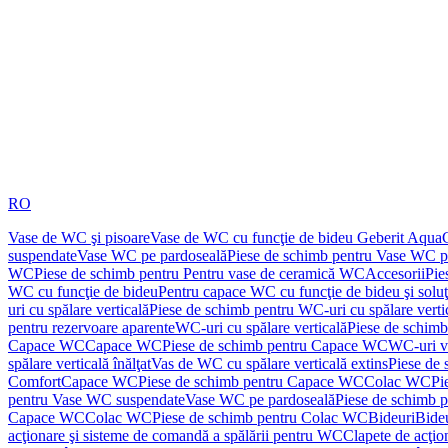
RO
Vase de WC şi pisoare
Vase de WC cu funcţie de bideu Geberit Aqua
suspendate
Vase WC pe pardoseală
Piese de schimb pentru Vase WC p
WC
Piese de schimb pentru Pentru vase de ceramică WC
Accesorii
Pie
WC cu funcţie de bideu
Pentru capace WC cu funcţie de bideu şi solu
uri cu spălare verticală
Piese de schimb pentru WC-uri cu spălare verti
pentru rezervoare aparente
WC-uri cu spălare verticală
Piese de schimb
Capace WC
Capace WC
Piese de schimb pentru Capace WC
WC-uri v
spălare verticală înălţat
Vas de WC cu spălare verticală extins
Piese de 
Comfort
Capace WC
Piese de schimb pentru Capace WC
Colac WC
Pi
pentru Vase WC suspendate
Vase WC pe pardoseală
Piese de schimb 
Capace WC
Colac WC
Piese de schimb pentru Colac WC
Bideuri
Bide
acţionare şi sisteme de comandă a spălării pentru WC
Clapete de acţio