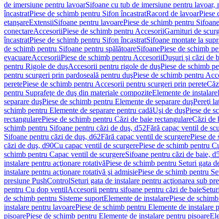
de imersiune pentru lavoar
Sifoane cu tub de imersiune pentru lavoar,
încastrat
Piese de schimb pentru Sifon încastrat
Racord de lavoar
Piese 
etanşare
Extensii
Sifoane pentru lavoare
Piese de schimb pentru Sifoane
conectare
Accesorii
Piese de schimb pentru Accesorii
Garnituri de scur
încastrat
Piese de schimb pentru Sifon încastrat
Sifoane montate la supr
de schimb pentru Sifoane pentru spălătoare
Sifoane
Piese de schimb pe
evacuare
Accesorii
Piese de schimb pentru Accesorii
Duşuri şi căzi de 
pentru Rigole de duş
Accesorii pentru rigole de duş
Piese de schimb pe
pentru scurgeri prin pardoseală pentru duş
Piese de schimb pentru Acce
perete
Piese de schimb pentru Accesorii pentru scurgeri prin perete
Căz
pentru Suprafeţe de duş din materiale compozite
Elemente de instalare
separare duş
Piese de schimb pentru Elemente de separare duş
Pereţi l
schimb pentru Elemente de separare pentru cadă
Uşi de duş
Piese de s
rectangulare
Piese de schimb pentru Căzi de baie rectangulare
Căzi de 
schimb pentru Sifoane pentru căzi de duş, d52
Fără capac ventil de sc
Sifoane pentru căzi de duş, d62
Fără capac ventil de scurgere
Piese de 
căzi de duş, d90
Cu capac ventil de scurgere
Piese de schimb pentru Cu
schimb pentru Capac ventil de scurgere
Sifoane pentru căzi de baie, d
instalare pentru acţionare rotativă
Piese de schimb pentru Seturi gata de
instalare pentru acţionare rotativă şi admisie
Piese de schimb pentru Setu
presiune PushControl
Seturi gata de instalare pentru acţionarea sub p
pentru Cu dop ventil
Accesorii pentru sifoane pentru căzi de baie
Setur
de schimb pentru Sisteme suport
Elemente de instalare
Piese de schimb
instalare pentru lavoare
Piese de schimb pentru Elemente de instalare p
pisoare
Piese de schimb pentru Elemente de instalare pentru pisoare
Ele