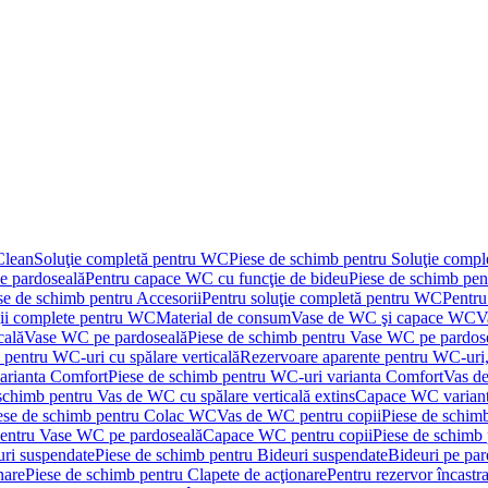
Clean
Soluţie completă pentru WC
Piese de schimb pentru Soluţie comp
e pardoseală
Pentru capace WC cu funcţie de bideu
Piese de schimb pen
se de schimb pentru Accesorii
Pentru soluţie completă pentru WC
Pentru
ţii complete pentru WC
Material de consum
Vase de WC şi capace WC
V
cală
Vase WC pe pardoseală
Piese de schimb pentru Vase WC pe pardos
 pentru WC-uri cu spălare verticală
Rezervoare aparente pentru WC-uri,
arianta Comfort
Piese de schimb pentru WC-uri varianta Comfort
Vas de
schimb pentru Vas de WC cu spălare verticală extins
Capace WC varian
ese de schimb pentru Colac WC
Vas de WC pentru copii
Piese de schim
pentru Vase WC pe pardoseală
Capace WC pentru copii
Piese de schimb
uri suspendate
Piese de schimb pentru Bideuri suspendate
Bideuri pe par
nare
Piese de schimb pentru Clapete de acţionare
Pentru rezervor încastr