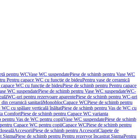
letă pentru WC
Vase WC suspendate
Piese de schimb pentru Vase WC
tru Pentru capace WC cu funcţie de bideu
Pentru vase de ceramică
 capace WC cu funcţie de bideu
Piese de schimb pentru Pentru capace
ase WC suspendate
Piese de schimb pentru Vase WC suspendate
WC-
eală
WC-uri pentru rezervoare aparente
Piese de schimb pentru WC-uri
 din ceramică sanitară
Monobloc
Capace WC
Piese de schimb pentru
 WC cu spălare verticală înălţat
Piese de schimb pentru Vas de WC cu
ta Comfort
Piese de schimb pentru Capace WC varianta
b pentru Vas de WC pentru copii
Vase WC suspendate
Piese de schimb
 pentru Capace WC pentru copii
Capace WC
Piese de schimb pentru
doseală
Accesorii
Piese de schimb pentru Accesorii
Clapete de
at Sigma
Piese de schimb pentru Pentru rezervor încastrat Sigma
Pentru