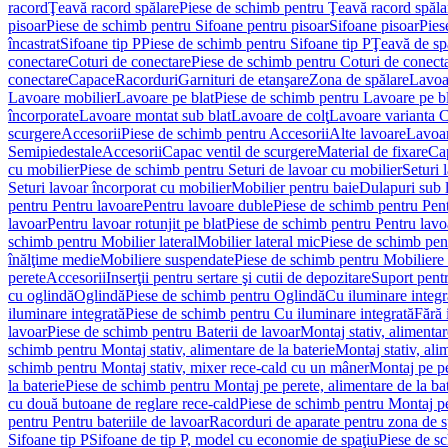
racord
Ţeavă racord spălare
Piese de schimb pentru Ţeavă racord spăla
pisoar
Piese de schimb pentru Sifoane pentru pisoar
Sifoane pisoar
Pies
încastrat
Sifoane tip P
Piese de schimb pentru Sifoane tip P
Ţeavă de spă
conectare
Coturi de conectare
Piese de schimb pentru Coturi de conect
conectare
Capace
Racorduri
Garnituri de etanşare
Zona de spălare
Lavoa
Lavoare mobilier
Lavoare pe blat
Piese de schimb pentru Lavoare pe bl
încorporate
Lavoare montat sub blat
Lavoare de colţ
Lavoare varianta 
scurgere
Accesorii
Piese de schimb pentru Accesorii
Alte lavoare
Lavoar
Semipiedestale
Accesorii
Capac ventil de scurgere
Material de fixare
Cap
cu mobilier
Piese de schimb pentru Seturi de lavoar cu mobilier
Seturi 
Seturi lavoar încorporat cu mobilier
Mobilier pentru baie
Dulapuri sub 
pentru Pentru lavoare
Pentru lavoare duble
Piese de schimb pentru Pen
lavoar
Pentru lavoar rotunjit pe blat
Piese de schimb pentru Pentru lavoa
schimb pentru Mobilier lateral
Mobilier lateral mic
Piese de schimb pent
înălţime medie
Mobiliere suspendate
Piese de schimb pentru Mobiliere
perete
Accesorii
Inserţii pentru sertare şi cutii de depozitare
Suport pentr
cu oglindă
Oglindă
Piese de schimb pentru Oglindă
Cu iluminare integr
iluminare integrată
Piese de schimb pentru Cu iluminare integrată
Fără 
lavoar
Piese de schimb pentru Baterii de lavoar
Montaj stativ, alimentare
schimb pentru Montaj stativ, alimentare de la baterie
Montaj stativ, ali
schimb pentru Montaj stativ, mixer rece-cald cu un mâner
Montaj pe per
la baterie
Piese de schimb pentru Montaj pe perete, alimentare de la bat
cu două butoane de reglare rece-cald
Piese de schimb pentru Montaj pe
pentru Pentru bateriile de lavoar
Racorduri de aparate pentru zona de sp
Sifoane tip P
Sifoane de tip P, model cu economie de spaţiu
Piese de s