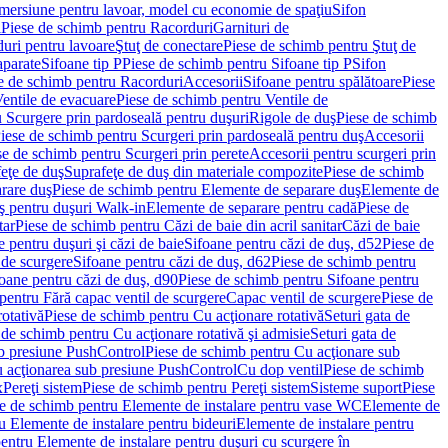
imersiune pentru lavoar, model cu economie de spaţiu
Sifon
i
Piese de schimb pentru Racorduri
Garnituri de
uri pentru lavoare
Ştuţ de conectare
Piese de schimb pentru Ştuţ de
aparate
Sifoane tip P
Piese de schimb pentru Sifoane tip P
Sifon
e de schimb pentru Racorduri
Accesorii
Sifoane pentru spălătoare
Piese
entile de evacuare
Piese de schimb pentru Ventile de
 Scurgere prin pardoseală pentru duşuri
Rigole de duş
Piese de schimb
iese de schimb pentru Scurgeri prin pardoseală pentru duş
Accesorii
se de schimb pentru Scurgeri prin perete
Accesorii pentru scurgeri prin
feţe de duş
Suprafeţe de duş din materiale compozite
Piese de schimb
rare duş
Piese de schimb pentru Elemente de separare duş
Elemente de
uş pentru duşuri Walk-in
Elemente de separare pentru cadă
Piese de
tar
Piese de schimb pentru Căzi de baie din acril sanitar
Căzi de baie
 pentru duşuri şi căzi de baie
Sifoane pentru căzi de duş, d52
Piese de
 de scurgere
Sifoane pentru căzi de duş, d62
Piese de schimb pentru
oane pentru căzi de duş, d90
Piese de schimb pentru Sifoane pentru
pentru Fără capac ventil de scurgere
Capac ventil de scurgere
Piese de
rotativă
Piese de schimb pentru Cu acţionare rotativă
Seturi gata de
 de schimb pentru Cu acţionare rotativă şi admisie
Seturi gata de
b presiune PushControl
Piese de schimb pentru Cu acţionare sub
ru acţionarea sub presiune PushControl
Cu dop ventil
Piese de schimb
x
Pereţi sistem
Piese de schimb pentru Pereţi sistem
Sisteme suport
Piese
e de schimb pentru Elemente de instalare pentru vase WC
Elemente de
u Elemente de instalare pentru bideuri
Elemente de instalare pentru
entru Elemente de instalare pentru duşuri cu scurgere în