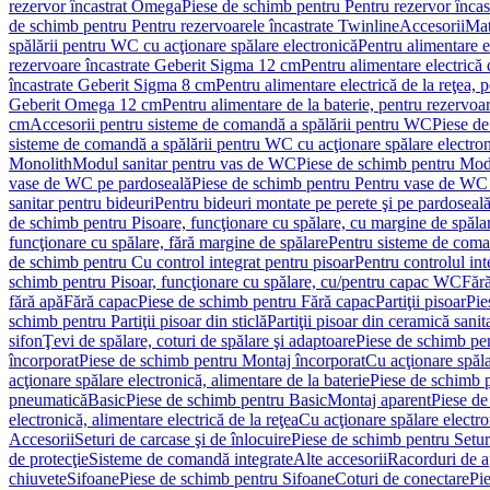
rezervor încastrat Omega
Piese de schimb pentru Pentru rezervor înca
de schimb pentru Pentru rezervoarele încastrate Twinline
Accesorii
Mat
spălării pentru WC cu acţionare spălare electronică
Pentru alimentare e
rezervoare încastrate Geberit Sigma 12 cm
Pentru alimentare electrică
încastrate Geberit Sigma 8 cm
Pentru alimentare electrică de la reţea
Geberit Omega 12 cm
Pentru alimentare de la baterie, pentru rezervo
cm
Accesorii pentru sisteme de comandă a spălării pentru WC
Piese de
sisteme de comandă a spălării pentru WC cu acţionare spălare electro
Monolith
Modul sanitar pentru vas de WC
Piese de schimb pentru Mod
vase de WC pe pardoseală
Piese de schimb pentru Pentru vase de WC
sanitar pentru bideuri
Pentru bideuri montate pe perete şi pe pardoseal
de schimb pentru Pisoare, funcţionare cu spălare, cu margine de spăla
funcţionare cu spălare, fără margine de spălare
Pentru sisteme de coma
de schimb pentru Cu control integrat pentru pisoar
Pentru controlul int
schimb pentru Pisoar, funcţionare cu spălare, cu/pentru capac WC
Fără
fără apă
Fără capac
Piese de schimb pentru Fără capac
Partiţii pisoar
Pie
schimb pentru Partiţii pisoar din sticlă
Partiţii pisoar din ceramică sanit
sifon
Ţevi de spălare, coturi de spălare şi adaptoare
Piese de schimb pen
încorporat
Piese de schimb pentru Montaj încorporat
Cu acţionare spăla
acţionare spălare electronică, alimentare de la baterie
Piese de schimb p
pneumatică
Basic
Piese de schimb pentru Basic
Montaj aparent
Piese de
electronică, alimentare electrică de la reţea
Cu acţionare spălare electro
Accesorii
Seturi de carcase şi de înlocuire
Piese de schimb pentru Seturi
de protecţie
Sisteme de comandă integrate
Alte accesorii
Racorduri de a
chiuvete
Sifoane
Piese de schimb pentru Sifoane
Coturi de conectare
Pi