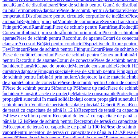
metal
Gamă de distribuitoare
Piese de schimb pentru Gamă de distribui
cu bilă
Termometre
Adaptoare
Piese de schimb pentru Adaptoare
Elemen
temperaturii
Distribuitoare pentru circuitele corpurilor de încălzire
Piese
ambianţă
Regulator principal
Module de comunicare
Senzori
Transforma
Fitinguri
Coturi
Ramificaţii
Piese de schimb pentru Ramificaţii
Reducţii
Conexiuni
Îmbinări prin sudură
Îmbinări prin mufare
Piese de schimb p
aparate
Piese de schimb pentru Racorduri de aparate
Coturi de conecta
etanșare
Accesorii
Brăţări pentru conducte
Dispozitive de fixare pentru 
Ţevi
Fitinguri
Piese de schimb pentru Fitinguri
Coturi
Piese de schimb p
Piese de curățire
Conexiuni
Piese de schimb pentru Conexiuni
Îmbinări
pentru Racorduri de aparate
Coturi de conectare
Piese de schimb pentr
închidere
Etanșări
Capac de protecție
Materiale consumabile
Geberit H
curățire
Adaptoare
Fitinguri speciale
Piese de schimb pentru Fitinguri s
de schimb pentru Îmbinări prin mufare
Adaptoare la alte materiale
Îmbin
de aparate
Coturi de conectare
Piese de schimb pentru Coturi de conect
P
Piese de schimb pentru Sifoane tip P
Sifoane tip melc
Piese de schimb
închidere
Etanșări
Casete de protecţie
Materiale consumabile
Protecţie a
propagării sunetului în masă solidă
Izolaţii contra propagării sunetului 
schimb pentru Ventile de aerisire
Instalaţie pluvială Geberit Pluvia
Rece
de terasă cu capacitate de până la 12 l/s
Receptori de terasă cu capacita
l/s
Piese de schimb pentru Receptori de terasă cu capacitate de până la 
până la 12 l/s
Piese de schimb pentru Receptori de terasă cu capacitate 
l/s
Receptori de terasă cu capacitate de până la 100 l/s
Piese de schimb p
vapori
Pentru receptori de terasă cu capacitate de până la 12 l/s
Piese de
urgenţă
Piese de schimb pentru Preaplinuri de urgenţă
Pentru receptori 