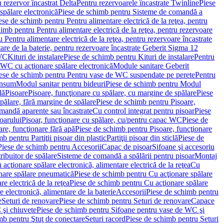
 rezervor încastrat Delta
Pentru rezervoarele încastrate Twinline
Piese
spălare electronică
Piese de schimb pentru Sisteme de comandă a
ese de schimb pentru Pentru alimentare electrică de la reţea, pentru
imb pentru Pentru alimentare electrică de la reţea, pentru rezervoare
 Pentru alimentare electrică de la reţea, pentru rezervoare încastrate
re de la baterie, pentru rezervoare încastrate Geberit Sigma 12
 WC
Kituri de instalare
Piese de schimb pentru Kituri de instalare
Pentru
 WC cu acţionare spălare electronică
Module sanitare Geberit
ese de schimb pentru Pentru vase de WC suspendate pe perete
Pentru
onsum
Modul sanitar pentru bideuri
Piese de schimb pentru Modul
lă
Pisoare
Pisoare, funcţionare cu spălare, cu margine de spălare
Piese
spălare, fără margine de spălare
Piese de schimb pentru Pisoare,
mandă aparente sau încastrate
Cu control integrat pentru pisoar
Piese
oarului
Pisoar, funcţionare cu spălare, cu/pentru capac WC
Piese de
are, funcţionare fără apă
Piese de schimb pentru Pisoare, funcţionare
b pentru Partiţii pisoar din plastic
Partiţii pisoar din sticlă
Piese de
Piese de schimb pentru Accesorii
Capac de pisoar
Sifoane şi accesoriu
ribuitor de spălare
Sisteme de comandă a spălării pentru pisoar
Montaj
acţionare spălare electronică, alimentare electrică de la reţea
Cu
nare spălare pneumatică
Piese de schimb pentru Cu acţionare spălare
re electrică de la reţea
Piese de schimb pentru Cu acţionare spălare
 electronică, alimentare de la baterie
Accesorii
Piese de schimb pentru
e
Seturi de renovare
Piese de schimb pentru Seturi de renovare
Capace
 şi chiuvete
Piese de schimb pentru Sifoane pentru vase de WC şi
mb pentru Ştuţ de conectare
Seturi racord
Piese de schimb pentru Seturi