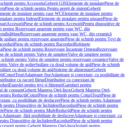
 schimb pentru Accesoriu
Geberit GIS
Elemente de instalare
Piese de
tem
Piese de schimb pentru Pentru pereţi de sistem
Geberit
emente de instalare pentru vase WC
Elemente de instalare pentru
stalare pentru bideuri
Elemente de instalare pentru pisoare
Piese de
şuri
Accesorii
Piese de schimb pentru Accesorii
Pentru dispozitive de
b pentru Rezervoare aparente pentru vase WC, din
emiînălțime
Rezervoare aparente pentru vase WC, din ceramică
de spălare pentru rezervoare aparente
Piese de schimb pentru Ţevi de
corduri
Piese de schimb pentru Racorduri
Robinete
ga
Piese de schimb pentru Rezervoare încastrate Omega
Rezervoare
se de schimb pentru Valve de umplere
Valve de umplere pentru
e schimb pentru Valve de umplere pentru rezervoare ceramice
Valve de
ntru Valve de golire
Spălare cu două volume de apă
Piese de schimb
Spălare cu două volume de apă
Sisteme de alimentare
Geberit
ii
Coturi
Teuri
Adaptoare fixe
Adaptoare şi conexiuni, cu posibilitate de
stribuitor cu racord filetat
Distribuitor cu conexiuni de
orduri
Etanșări pentru țevi și fitinguri
Garnituri pentru
al de consum
Geberit Mapress Oţel-Inox
Geberit Mapress Oţel-
pentru Reducţii
Coturi
Piese de schimb pentru Coturi
Teuri
Piese de
xiuni, cu posibilitate de desfacere
Piese de schimb pentru Adaptoare
b pentru Dispozitive de închidere
Racorduri
Piese de schimb pentru
fe
Piese de schimb pentru Mufe
Reducţii
Piese de schimb pentru
 Adaptoare, fără posibilitate de desfacere
Adaptoare şi conexiuni, cu
entru Dispozitive de închidere
Racorduri
Piese de schimb pentru
ccesorii pentru Geberit Mapress Oţel-Inox
Izolaţii pentru