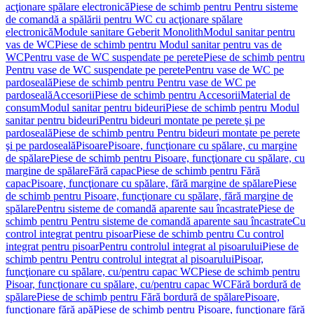
acţionare spălare electronică
Piese de schimb pentru Pentru sisteme
de comandă a spălării pentru WC cu acţionare spălare
electronică
Module sanitare Geberit Monolith
Modul sanitar pentru
vas de WC
Piese de schimb pentru Modul sanitar pentru vas de
WC
Pentru vase de WC suspendate pe perete
Piese de schimb pentru
Pentru vase de WC suspendate pe perete
Pentru vase de WC pe
pardoseală
Piese de schimb pentru Pentru vase de WC pe
pardoseală
Accesorii
Piese de schimb pentru Accesorii
Material de
consum
Modul sanitar pentru bideuri
Piese de schimb pentru Modul
sanitar pentru bideuri
Pentru bideuri montate pe perete şi pe
pardoseală
Piese de schimb pentru Pentru bideuri montate pe perete
şi pe pardoseală
Pisoare
Pisoare, funcţionare cu spălare, cu margine
de spălare
Piese de schimb pentru Pisoare, funcţionare cu spălare, cu
margine de spălare
Fără capac
Piese de schimb pentru Fără
capac
Pisoare, funcţionare cu spălare, fără margine de spălare
Piese
de schimb pentru Pisoare, funcţionare cu spălare, fără margine de
spălare
Pentru sisteme de comandă aparente sau încastrate
Piese de
schimb pentru Pentru sisteme de comandă aparente sau încastrate
Cu
control integrat pentru pisoar
Piese de schimb pentru Cu control
integrat pentru pisoar
Pentru controlul integrat al pisoarului
Piese de
schimb pentru Pentru controlul integrat al pisoarului
Pisoar,
funcţionare cu spălare, cu/pentru capac WC
Piese de schimb pentru
Pisoar, funcţionare cu spălare, cu/pentru capac WC
Fără bordură de
spălare
Piese de schimb pentru Fără bordură de spălare
Pisoare,
funcţionare fără apă
Piese de schimb pentru Pisoare, funcţionare fără