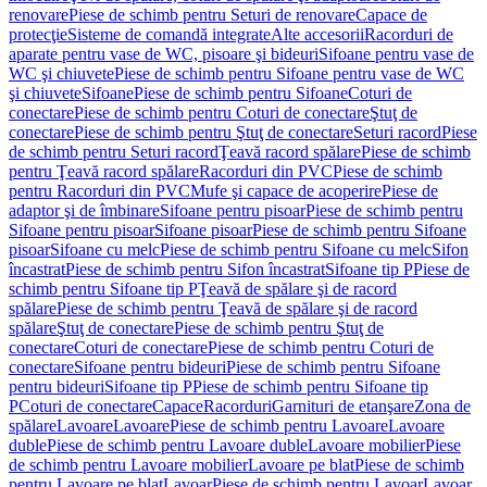
renovare
Piese de schimb pentru Seturi de renovare
Capace de
protecţie
Sisteme de comandă integrate
Alte accesorii
Racorduri de
aparate pentru vase de WC, pisoare şi bideuri
Sifoane pentru vase de
WC şi chiuvete
Piese de schimb pentru Sifoane pentru vase de WC
şi chiuvete
Sifoane
Piese de schimb pentru Sifoane
Coturi de
conectare
Piese de schimb pentru Coturi de conectare
Ştuţ de
conectare
Piese de schimb pentru Ştuţ de conectare
Seturi racord
Piese
de schimb pentru Seturi racord
Ţeavă racord spălare
Piese de schimb
pentru Ţeavă racord spălare
Racorduri din PVC
Piese de schimb
pentru Racorduri din PVC
Mufe şi capace de acoperire
Piese de
adaptor şi de îmbinare
Sifoane pentru pisoar
Piese de schimb pentru
Sifoane pentru pisoar
Sifoane pisoar
Piese de schimb pentru Sifoane
pisoar
Sifoane cu melc
Piese de schimb pentru Sifoane cu melc
Sifon
încastrat
Piese de schimb pentru Sifon încastrat
Sifoane tip P
Piese de
schimb pentru Sifoane tip P
Ţeavă de spălare şi de racord
spălare
Piese de schimb pentru Ţeavă de spălare şi de racord
spălare
Ştuţ de conectare
Piese de schimb pentru Ştuţ de
conectare
Coturi de conectare
Piese de schimb pentru Coturi de
conectare
Sifoane pentru bideuri
Piese de schimb pentru Sifoane
pentru bideuri
Sifoane tip P
Piese de schimb pentru Sifoane tip
P
Coturi de conectare
Capace
Racorduri
Garnituri de etanşare
Zona de
spălare
Lavoare
Lavoare
Piese de schimb pentru Lavoare
Lavoare
duble
Piese de schimb pentru Lavoare duble
Lavoare mobilier
Piese
de schimb pentru Lavoare mobilier
Lavoare pe blat
Piese de schimb
pentru Lavoare pe blat
Lavoar
Piese de schimb pentru Lavoar
Lavoar