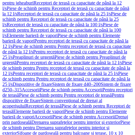
pentru jgheaburi
Receptori de terasă cu capacitate de până la 12
l/s
Piese de schimb pentru Receptori de terasă cu capacitate de până
la 12 l/s
Receptori de terasă cu capacitate de până la 25 l/s
Piese de
schimb pentru Receptori de terasă cu capacitate de până la 25
l/s
Receptori de terasă cu capacitate de până la 100 l/s
Piese de
schimb pentru Receptori de terasă cu capacitate de până la 100
l/s
Elemente barieră de vapori
Piese de schimb pentru Elemente
barieră de vapori
Pentru receptori de terasă cu capacitate de până la
12 l/s
Piese de schimb pentru Pentru receptori de terasă cu capacitate
de până la 12 l/s
Pentru receptori de terasă cu capacitate de până la
25 l/s
Preaplinuri de urgenţă
Piese de schimb pentru Preaplinuri de
urgenţă
Pentru receptori de terasă cu capacitate de până la 12 l/s
Piese
de schimb pentru Pentru receptori de terasă cu capacitate de până la
12 l/s
Pentru receptori de terasă cu capacitate de până la 25 l/s
Piese
de schimb pentru Pentru receptori de terasă cu capacitate de până la
25 l/s
Dispozitive de fixare
Sistem de fixare d40–200
Sistem de fixare
d250–315
Accesorii
Piese de schimb pentru Accesorii
Pentru receptori
de terasă
Piese de schimb pentru Pentru receptori de terasă
Pentru
dispozitive de fixare
Sistem convenţional de drenaj al
acoperişului
Receptori de terasă
Piese de schimb pentru Receptori de
terasă
Elemente barieră de vapori
Piese de schimb pentru Elemente
barieră de vapori
Accesorii
Piese de schimb pentru Accesorii
Drenaj
prin pardoseală
Drenarea suprafeţelor pentru interior şi exterior
Piese
de schimb pentru Drenarea suprafeţelor pentru interior şi
exterior
Sifoane de pardoseală pentru balcoane și terase, 10 x 10