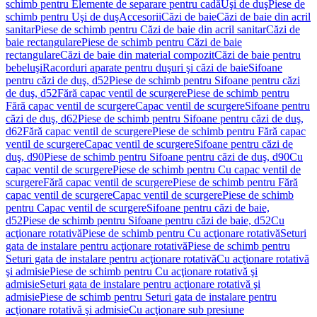
schimb pentru Elemente de separare pentru cadă
Uşi de duş
Piese de
schimb pentru Uşi de duş
Accesorii
Căzi de baie
Căzi de baie din acril
sanitar
Piese de schimb pentru Căzi de baie din acril sanitar
Căzi de
baie rectangulare
Piese de schimb pentru Căzi de baie
rectangulare
Căzi de baie din material compozit
Căzi de baie pentru
bebeluşi
Racorduri aparate pentru duşuri şi căzi de baie
Sifoane
pentru căzi de duş, d52
Piese de schimb pentru Sifoane pentru căzi
de duş, d52
Fără capac ventil de scurgere
Piese de schimb pentru
Fără capac ventil de scurgere
Capac ventil de scurgere
Sifoane pentru
căzi de duş, d62
Piese de schimb pentru Sifoane pentru căzi de duş,
d62
Fără capac ventil de scurgere
Piese de schimb pentru Fără capac
ventil de scurgere
Capac ventil de scurgere
Sifoane pentru căzi de
duş, d90
Piese de schimb pentru Sifoane pentru căzi de duş, d90
Cu
capac ventil de scurgere
Piese de schimb pentru Cu capac ventil de
scurgere
Fără capac ventil de scurgere
Piese de schimb pentru Fără
capac ventil de scurgere
Capac ventil de scurgere
Piese de schimb
pentru Capac ventil de scurgere
Sifoane pentru căzi de baie,
d52
Piese de schimb pentru Sifoane pentru căzi de baie, d52
Cu
acţionare rotativă
Piese de schimb pentru Cu acţionare rotativă
Seturi
gata de instalare pentru acţionare rotativă
Piese de schimb pentru
Seturi gata de instalare pentru acţionare rotativă
Cu acţionare rotativă
şi admisie
Piese de schimb pentru Cu acţionare rotativă şi
admisie
Seturi gata de instalare pentru acţionare rotativă şi
admisie
Piese de schimb pentru Seturi gata de instalare pentru
acţionare rotativă şi admisie
Cu acţionare sub presiune