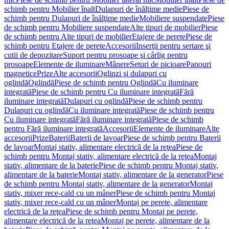
schimb pentru Mobilier înalt
Dulapuri de înălţime medie
Piese de
schimb pentru Dulapuri de înălţime medie
Mobiliere suspendate
Piese
de schimb pentru Mobiliere suspendate
Alte tipuri de mobilier
Piese
de schimb pentru Alte tipuri de mobilier
Etajere de perete
Piese de
schimb pentru Etajere de perete
Accesorii
Inserţii pentru sertare şi
cutii de depozitare
Suport pentru prosoape şi cârlig pentru
prosoape
Elemente de iluminare
Mânere
Seturi de picioare
Panouri
magnetice
Prize
Alte accesorii
Oglinzi şi dulapuri cu
oglindă
Oglindă
Piese de schimb pentru Oglindă
Cu iluminare
integrată
Piese de schimb pentru Cu iluminare integrată
Fără
iluminare integrată
Dulapuri cu oglindă
Piese de schimb pentru
Dulapuri cu oglindă
Cu iluminare integrată
Piese de schimb pentru
Cu iluminare integrată
Fără iluminare integrată
Piese de schimb
pentru Fără iluminare integrată
Accesorii
Elemente de iluminare
Alte
accesorii
Prize
Baterii
Baterii de lavoar
Piese de schimb pentru Baterii
de lavoar
Montaj stativ, alimentare electrică de la reţea
Piese de
schimb pentru Montaj stativ, alimentare electrică de la reţea
Montaj
stativ, alimentare de la baterie
Piese de schimb pentru Montaj stativ,
alimentare de la baterie
Montaj stativ, alimentare de la generator
Piese
de schimb pentru Montaj stativ, alimentare de la generator
Montaj
stativ, mixer rece-cald cu un mâner
Piese de schimb pentru Montaj
stativ, mixer rece-cald cu un mâner
Montaj pe perete, alimentare
electrică de la reţea
Piese de schimb pentru Montaj pe perete,
alimentare electrică de la reţea
Montaj pe perete, alimentare de la