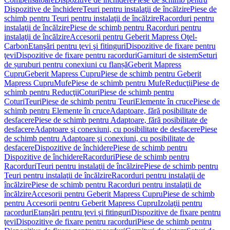
Dispozitive de închidere
Teuri pentru instalaţii de încălzire
Piese de
schimb pentru Teuri pentru instalaţii de încălzire
Racorduri pentru
instalaţii de încălzire
Piese de schimb pentru Racorduri pentru
instalaţii de încălzire
Accesorii pentru Geberit Mapress Oţel-
Carbon
Etanşări pentru ţevi şi fitinguri
Dispozitive de fixare pentru
ţevi
Dispozitive de fixare pentru racorduri
Garnituri de sistem
Seturi
de șuruburi pentru conexiuni cu flanșă
Geberit Mapress
Cupru
Geberit Mapress Cupru
Piese de schimb pentru Geberit
Mapress Cupru
Mufe
Piese de schimb pentru Mufe
Reducţii
Piese de
schimb pentru Reducţii
Coturi
Piese de schimb pentru
Coturi
Teuri
Piese de schimb pentru Teuri
Elemente în cruce
Piese de
schimb pentru Elemente în cruce
Adaptoare, fără posibilitate de
desfacere
Piese de schimb pentru Adaptoare, fără posibilitate de
desfacere
Adaptoare şi conexiuni, cu posibilitate de desfacere
Piese
de schimb pentru Adaptoare şi conexiuni, cu posibilitate de
desfacere
Dispozitive de închidere
Piese de schimb pentru
Dispozitive de închidere
Racorduri
Piese de schimb pentru
Racorduri
Teuri pentru instalaţii de încălzire
Piese de schimb pentru
Teuri pentru instalaţii de încălzire
Racorduri pentru instalaţii de
încălzire
Piese de schimb pentru Racorduri pentru instalaţii de
încălzire
Accesorii pentru Geberit Mapress Cupru
Piese de schimb
pentru Accesorii pentru Geberit Mapress Cupru
Izolaţii pentru
racorduri
Etanşări pentru ţevi şi fitinguri
Dispozitive de fixare pentru
ţevi
Dispozitive de fixare pentru racorduri
Piese de schimb pentru