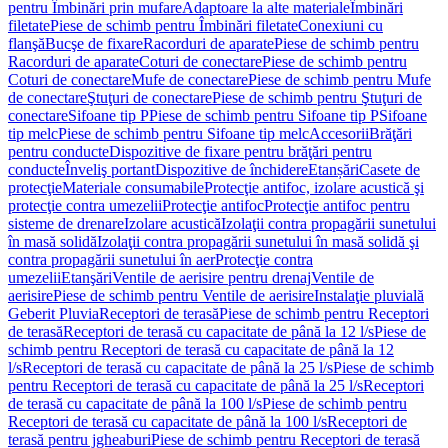
pentru Îmbinări prin mufare
Adaptoare la alte materiale
Îmbinări
filetate
Piese de schimb pentru Îmbinări filetate
Conexiuni cu
flanşă
Bucşe de fixare
Racorduri de aparate
Piese de schimb pentru
Racorduri de aparate
Coturi de conectare
Piese de schimb pentru
Coturi de conectare
Mufe de conectare
Piese de schimb pentru Mufe
de conectare
Ştuţuri de conectare
Piese de schimb pentru Ştuţuri de
conectare
Sifoane tip P
Piese de schimb pentru Sifoane tip P
Sifoane
tip melc
Piese de schimb pentru Sifoane tip melc
Accesorii
Brăţări
pentru conducte
Dispozitive de fixare pentru brăţări pentru
conducte
Înveliş portant
Dispozitive de închidere
Etanșări
Casete de
protecţie
Materiale consumabile
Protecţie antifoc, izolare acustică şi
protecţie contra umezelii
Protecţie antifoc
Protecţie antifoc pentru
sisteme de drenare
Izolare acustică
Izolaţii contra propagării sunetului
în masă solidă
Izolaţii contra propagării sunetului în masă solidă şi
contra propagării sunetului în aer
Protecţie contra
umezelii
Etanşări
Ventile de aerisire pentru drenaj
Ventile de
aerisire
Piese de schimb pentru Ventile de aerisire
Instalaţie pluvială
Geberit Pluvia
Receptori de terasă
Piese de schimb pentru Receptori
de terasă
Receptori de terasă cu capacitate de până la 12 l/s
Piese de
schimb pentru Receptori de terasă cu capacitate de până la 12
l/s
Receptori de terasă cu capacitate de până la 25 l/s
Piese de schimb
pentru Receptori de terasă cu capacitate de până la 25 l/s
Receptori
de terasă cu capacitate de până la 100 l/s
Piese de schimb pentru
Receptori de terasă cu capacitate de până la 100 l/s
Receptori de
terasă pentru jgheaburi
Piese de schimb pentru Receptori de terasă