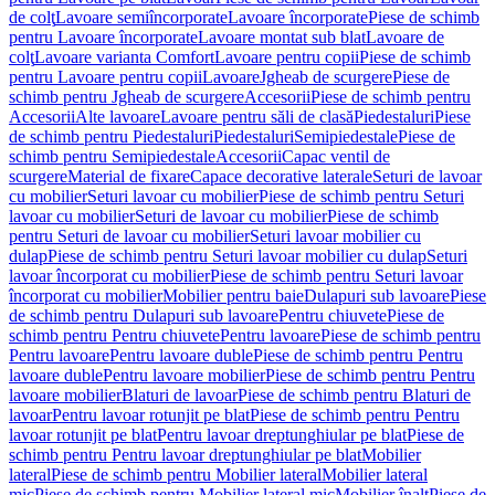
de colţ
Lavoare semiîncorporate
Lavoare încorporate
Piese de schimb
pentru Lavoare încorporate
Lavoare montat sub blat
Lavoare de
colţ
Lavoare varianta Comfort
Lavoare pentru copii
Piese de schimb
pentru Lavoare pentru copii
Lavoare
Jgheab de scurgere
Piese de
schimb pentru Jgheab de scurgere
Accesorii
Piese de schimb pentru
Accesorii
Alte lavoare
Lavoare pentru săli de clasă
Piedestaluri
Piese
de schimb pentru Piedestaluri
Piedestaluri
Semipiedestale
Piese de
schimb pentru Semipiedestale
Accesorii
Capac ventil de
scurgere
Material de fixare
Capace decorative laterale
Seturi de lavoar
cu mobilier
Seturi lavoar cu mobilier
Piese de schimb pentru Seturi
lavoar cu mobilier
Seturi de lavoar cu mobilier
Piese de schimb
pentru Seturi de lavoar cu mobilier
Seturi lavoar mobilier cu
dulap
Piese de schimb pentru Seturi lavoar mobilier cu dulap
Seturi
lavoar încorporat cu mobilier
Piese de schimb pentru Seturi lavoar
încorporat cu mobilier
Mobilier pentru baie
Dulapuri sub lavoare
Piese
de schimb pentru Dulapuri sub lavoare
Pentru chiuvete
Piese de
schimb pentru Pentru chiuvete
Pentru lavoare
Piese de schimb pentru
Pentru lavoare
Pentru lavoare duble
Piese de schimb pentru Pentru
lavoare duble
Pentru lavoare mobilier
Piese de schimb pentru Pentru
lavoare mobilier
Blaturi de lavoar
Piese de schimb pentru Blaturi de
lavoar
Pentru lavoar rotunjit pe blat
Piese de schimb pentru Pentru
lavoar rotunjit pe blat
Pentru lavoar dreptunghiular pe blat
Piese de
schimb pentru Pentru lavoar dreptunghiular pe blat
Mobilier
lateral
Piese de schimb pentru Mobilier lateral
Mobilier lateral
mic
Piese de schimb pentru Mobilier lateral mic
Mobilier înalt
Piese de