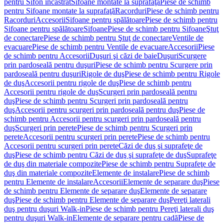
pentru Sifon încastrat
Sifoane montate la suprafaţă
Piese de schimb
pentru Sifoane montate la suprafaţă
Racorduri
Piese de schimb pentru
Racorduri
Accesorii
Sifoane pentru spălătoare
Piese de schimb pentru
Sifoane pentru spălătoare
Sifoane
Piese de schimb pentru Sifoane
Ştuţ
de conectare
Piese de schimb pentru Ştuţ de conectare
Ventile de
evacuare
Piese de schimb pentru Ventile de evacuare
Accesorii
Piese
de schimb pentru Accesorii
Duşuri şi căzi de baie
Duşuri
Scurgere
prin pardoseală pentru duşuri
Piese de schimb pentru Scurgere prin
pardoseală pentru duşuri
Rigole de duş
Piese de schimb pentru Rigole
de duş
Accesorii pentru rigole de duş
Piese de schimb pentru
Accesorii pentru rigole de duş
Scurgeri prin pardoseală pentru
duş
Piese de schimb pentru Scurgeri prin pardoseală pentru
duş
Accesorii pentru scurgeri prin pardoseală pentru duş
Piese de
schimb pentru Accesorii pentru scurgeri prin pardoseală pentru
duş
Scurgeri prin perete
Piese de schimb pentru Scurgeri prin
perete
Accesorii pentru scurgeri prin perete
Piese de schimb pentru
Accesorii pentru scurgeri prin perete
Căzi de duş şi suprafeţe de
duş
Piese de schimb pentru Căzi de duş şi suprafeţe de duş
Suprafeţe
de duş din materiale compozite
Piese de schimb pentru Suprafeţe de
duş din materiale compozite
Elemente de instalare
Piese de schimb
pentru Elemente de instalare
Accesorii
Elemente de separare duş
Piese
de schimb pentru Elemente de separare duş
Elemente de separare
duş
Piese de schimb pentru Elemente de separare duş
Pereţi laterali
duş pentru duşuri Walk-in
Piese de schimb pentru Pereţi laterali duş
pentru duşuri Walk-in
Elemente de separare pentru cadă
Piese de