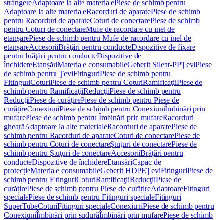
strângere
Adaptoare la alte materiale
Piese de schimb pentru
Adaptoare la alte materiale
Racorduri de aparate
Piese de schimb
pentru Racorduri de aparate
Coturi de conectare
Piese de schimb
pentru Coturi de conectare
Mufe de racordare cu inel de
etanșare
Piese de schimb pentru Mufe de racordare cu inel de
etanșare
Accesorii
Brăţări pentru conducte
Dispozitive de fixare
pentru brăţări pentru conducte
Dispozitive de
închidere
Etanșări
Materiale consumabile
Geberit Silent-PP
Ţevi
Piese
de schimb pentru Ţevi
Fitinguri
Piese de schimb pentru
Fitinguri
Coturi
Piese de schimb pentru Coturi
Ramificaţii
Piese de
schimb pentru Ramificaţii
Reducţii
Piese de schimb pentru
Reducţii
Piese de curățire
Piese de schimb pentru Piese de
curățire
Conexiuni
Piese de schimb pentru Conexiuni
Îmbinări prin
mufare
Piese de schimb pentru Îmbinări prin mufare
Racorduri
gheară
Adaptoare la alte materiale
Racorduri de aparate
Piese de
schimb pentru Racorduri de aparate
Coturi de conectare
Piese de
schimb pentru Coturi de conectare
Ştuţuri de conectare
Piese de
schimb pentru Ştuţuri de conectare
Accesorii
Brățări pentru
conducte
Dispozitive de închidere
Etanșări
Capac de
protecție
Materiale consumabile
Geberit HDPE
Ţevi
Fitinguri
Piese de
schimb pentru Fitinguri
Coturi
Ramificaţii
Reducţii
Piese de
curățire
Piese de schimb pentru Piese de curățire
Adaptoare
Fitinguri
speciale
Piese de schimb pentru Fitinguri speciale
Fitinguri
SuperTube
Coturi
Fitinguri speciale
Conexiuni
Piese de schimb pentru
Conexiuni
Îmbinări prin sudură
Îmbinări prin mufare
Piese de schimb