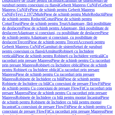
Dispozitive de fixare pentru racorduri
Garnituri de sistem
Seturi de
șuruburi pentru conexiuni cu flanșă
Geberit Mapress CuNiFe
Geberit
Mapress CuNiFe
Piese de schimb pentru Geberit Mapress
CuNiFe
Ţevi 2.1972
Mufe
Piese de schimb pentru Mufe
Reducţii
Piese
de schimb pentru Reducţii
Coturi
Piese de schimb pentru
Coturi
Teuri
Piese de schimb pentru Teuri
Adaptoare, fără posibilitate
de desfacere
Piese de schimb pentru Adaptoare, fără posibilitate de
desfacere
Adaptoare şi conexiuni, cu posibilitate de desfacere
Piese
de schimb pentru Adaptoare şi conexiuni, cu posibilitate de
desfacere
Treceri
Piese de schimb pentru Treceri
Accesorii pentru
Geberit Mapress CuNiFe
Garnituri de sistem
Seturi de șuruburi
pentru conexiuni cu flanșă
Armături
Robineți cu închidere
verticală
Piese de schimb pentru Robineți cu închidere verticală
Cu
racorduri prin presare Mapress
Piese de schimb pentru Cu racorduri
prin presare Mapress
Robineți cu închidere oblică
Piese de schimb
pentru Robineți cu închidere oblică
Cu racorduri prin presare
Mapress
Piese de schimb pentru Cu racorduri prin presare
Mapress
Robinete de închidere cu bilă
Piese de schimb pentru
Robinete de închidere cu bilă
Cu conexiuni de presare FlowFit
Piese
de schimb pentru Cu conexiuni de presare FlowFit
Cu racorduri prin
presare Mapress
Piese de schimb pentru Cu racorduri prin presare
Mapress
Robinete de închidere cu bilă pentru montaj încastrat
Piese
de schimb pentru Robinete de închidere cu bilă pentru montaj
încastrat
Cu conexiuni de presare FlowFit
Piese de schimb pentru Cu
conexiuni de presare FlowFit
Cu racorduri prin presare Mapress
Piese