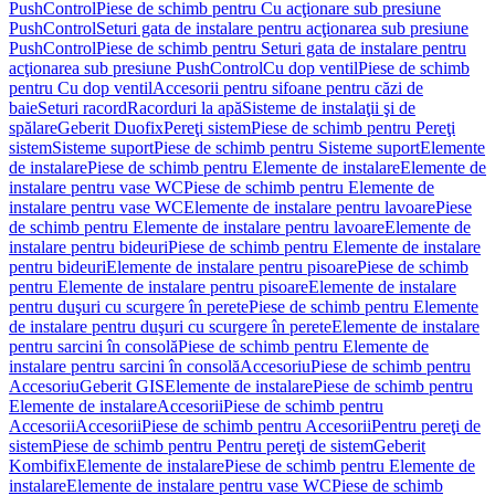
PushControl
Piese de schimb pentru Cu acţionare sub presiune
PushControl
Seturi gata de instalare pentru acţionarea sub presiune
PushControl
Piese de schimb pentru Seturi gata de instalare pentru
acţionarea sub presiune PushControl
Cu dop ventil
Piese de schimb
pentru Cu dop ventil
Accesorii pentru sifoane pentru căzi de
baie
Seturi racord
Racorduri la apă
Sisteme de instalaţii şi de
spălare
Geberit Duofix
Pereţi sistem
Piese de schimb pentru Pereţi
sistem
Sisteme suport
Piese de schimb pentru Sisteme suport
Elemente
de instalare
Piese de schimb pentru Elemente de instalare
Elemente de
instalare pentru vase WC
Piese de schimb pentru Elemente de
instalare pentru vase WC
Elemente de instalare pentru lavoare
Piese
de schimb pentru Elemente de instalare pentru lavoare
Elemente de
instalare pentru bideuri
Piese de schimb pentru Elemente de instalare
pentru bideuri
Elemente de instalare pentru pisoare
Piese de schimb
pentru Elemente de instalare pentru pisoare
Elemente de instalare
pentru duşuri cu scurgere în perete
Piese de schimb pentru Elemente
de instalare pentru duşuri cu scurgere în perete
Elemente de instalare
pentru sarcini în consolă
Piese de schimb pentru Elemente de
instalare pentru sarcini în consolă
Accesoriu
Piese de schimb pentru
Accesoriu
Geberit GIS
Elemente de instalare
Piese de schimb pentru
Elemente de instalare
Accesorii
Piese de schimb pentru
Accesorii
Accesorii
Piese de schimb pentru Accesorii
Pentru pereţi de
sistem
Piese de schimb pentru Pentru pereţi de sistem
Geberit
Kombifix
Elemente de instalare
Piese de schimb pentru Elemente de
instalare
Elemente de instalare pentru vase WC
Piese de schimb