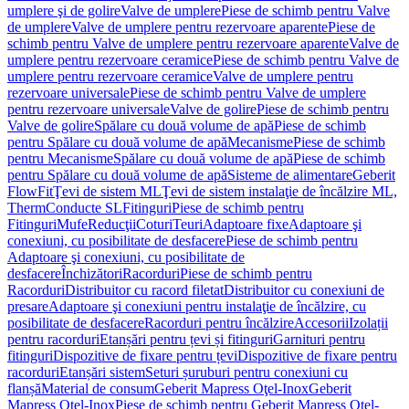
umplere şi de golire
Valve de umplere
Piese de schimb pentru Valve
de umplere
Valve de umplere pentru rezervoare aparente
Piese de
schimb pentru Valve de umplere pentru rezervoare aparente
Valve de
umplere pentru rezervoare ceramice
Piese de schimb pentru Valve de
umplere pentru rezervoare ceramice
Valve de umplere pentru
rezervoare universale
Piese de schimb pentru Valve de umplere
pentru rezervoare universale
Valve de golire
Piese de schimb pentru
Valve de golire
Spălare cu două volume de apă
Piese de schimb
pentru Spălare cu două volume de apă
Mecanisme
Piese de schimb
pentru Mecanisme
Spălare cu două volume de apă
Piese de schimb
pentru Spălare cu două volume de apă
Sisteme de alimentare
Geberit
FlowFit
Ţevi de sistem ML
Ţevi de sistem instalaţie de încălzire ML,
Therm
Conducte SL
Fitinguri
Piese de schimb pentru
Fitinguri
Mufe
Reducţii
Coturi
Teuri
Adaptoare fixe
Adaptoare şi
conexiuni, cu posibilitate de desfacere
Piese de schimb pentru
Adaptoare şi conexiuni, cu posibilitate de
desfacere
Închizători
Racorduri
Piese de schimb pentru
Racorduri
Distribuitor cu racord filetat
Distribuitor cu conexiuni de
presare
Adaptoare şi conexiuni pentru instalaţie de încălzire, cu
posibilitate de desfacere
Racorduri pentru încălzire
Accesorii
Izolații
pentru racorduri
Etanșări pentru țevi și fitinguri
Garnituri pentru
fitinguri
Dispozitive de fixare pentru țevi
Dispozitive de fixare pentru
racorduri
Etanșări sistem
Seturi șuruburi pentru conexiuni cu
flanșă
Material de consum
Geberit Mapress Oţel-Inox
Geberit
Mapress Oţel-Inox
Piese de schimb pentru Geberit Mapress Oţel-