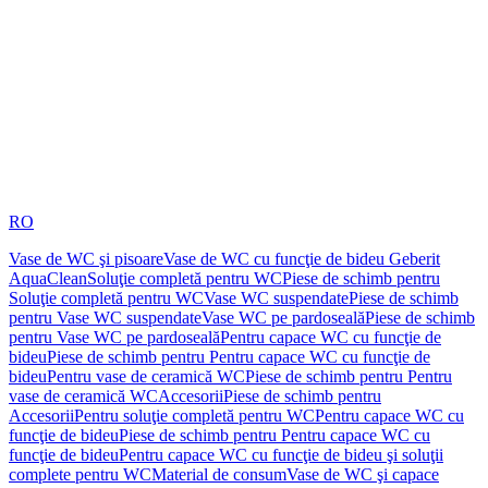
RO
Vase de WC şi pisoare
Vase de WC cu funcţie de bideu Geberit
AquaClean
Soluţie completă pentru WC
Piese de schimb pentru
Soluţie completă pentru WC
Vase WC suspendate
Piese de schimb
pentru Vase WC suspendate
Vase WC pe pardoseală
Piese de schimb
pentru Vase WC pe pardoseală
Pentru capace WC cu funcţie de
bideu
Piese de schimb pentru Pentru capace WC cu funcţie de
bideu
Pentru vase de ceramică WC
Piese de schimb pentru Pentru
vase de ceramică WC
Accesorii
Piese de schimb pentru
Accesorii
Pentru soluţie completă pentru WC
Pentru capace WC cu
funcţie de bideu
Piese de schimb pentru Pentru capace WC cu
funcţie de bideu
Pentru capace WC cu funcţie de bideu şi soluţii
complete pentru WC
Material de consum
Vase de WC şi capace