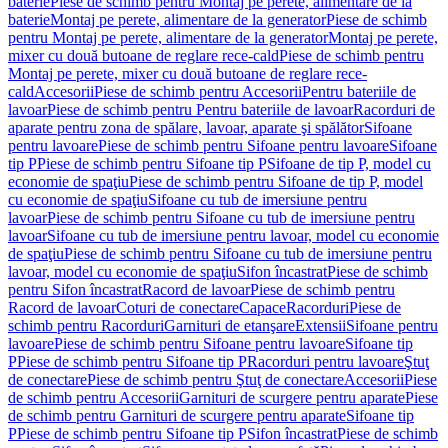
baterie
Piese de schimb pentru Montaj pe perete, alimentare de la
baterie
Montaj pe perete, alimentare de la generator
Piese de schimb
pentru Montaj pe perete, alimentare de la generator
Montaj pe perete,
mixer cu două butoane de reglare rece-cald
Piese de schimb pentru
Montaj pe perete, mixer cu două butoane de reglare rece-
cald
Accesorii
Piese de schimb pentru Accesorii
Pentru bateriile de
lavoar
Piese de schimb pentru Pentru bateriile de lavoar
Racorduri de
aparate pentru zona de spălare, lavoar, aparate şi spălător
Sifoane
pentru lavoare
Piese de schimb pentru Sifoane pentru lavoare
Sifoane
tip P
Piese de schimb pentru Sifoane tip P
Sifoane de tip P, model cu
economie de spaţiu
Piese de schimb pentru Sifoane de tip P, model
cu economie de spaţiu
Sifoane cu tub de imersiune pentru
lavoar
Piese de schimb pentru Sifoane cu tub de imersiune pentru
lavoar
Sifoane cu tub de imersiune pentru lavoar, model cu economie
de spaţiu
Piese de schimb pentru Sifoane cu tub de imersiune pentru
lavoar, model cu economie de spaţiu
Sifon încastrat
Piese de schimb
pentru Sifon încastrat
Racord de lavoar
Piese de schimb pentru
Racord de lavoar
Coturi de conectare
Capace
Racorduri
Piese de
schimb pentru Racorduri
Garnituri de etanşare
Extensii
Sifoane pentru
lavoare
Piese de schimb pentru Sifoane pentru lavoare
Sifoane tip
P
Piese de schimb pentru Sifoane tip P
Racorduri pentru lavoare
Ştuţ
de conectare
Piese de schimb pentru Ştuţ de conectare
Accesorii
Piese
de schimb pentru Accesorii
Garnituri de scurgere pentru aparate
Piese
de schimb pentru Garnituri de scurgere pentru aparate
Sifoane tip
P
Piese de schimb pentru Sifoane tip P
Sifon încastrat
Piese de schimb