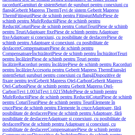
racorduri
Garnituri de sistem
Seturi de șuruburi pentru conexiuni cu
flanșă
Geberit Mapress Therm
Ţevi de sistem Geberit Mapress
Therm
Fitinguri
Piese de schimb pentru Fitinguri
Mufe
Piese de
schimb pentru Mufe
Reducţii
Piese de schimb pentru
Reducţii
Coturi
Piese de schimb pentru Coturi
Teuri
Piese de schimb
pentru Teuri
Adaptoare fixe
Piese de schimb pentru Adaptoare
fixe
Adaptoare şi conexiuni, cu posibilitate de desfacere
Piese de
schimb pentru Adaptoare şi conexiuni, cu posibilitate de
desfacere
Compensatoare
Piese de schimb pentru
Compensatoare
Închizători
Piese de schimb pentru Închizători
Teuri
pentru încălzire
Piese de schimb pentru Teuri pentru
încălzire
Racorduri pentru încălzire
Piese de schimb pentru Racorduri
pentru încălzire
Accesoriu pentru Geberit Mapress Therm
Etanşări
sistem
Seturi şuruburi pentru conexiuni cu flanşă
Dispozitive de
fixare pentru ţevi
Geberit Mapress Oţel-Carbon
Geberit Mapress
Oţel-Carbon
Piese de schimb pentru Geberit Mapress Oţel-
Carbon
Ţevi 1.0034
Ţevi 1.0215
Mufe
Piese de schimb pentru
Mufe
Reducţii
Piese de schimb pentru Reducţii
Coturi
Piese de schimb
pentru Coturi
Teuri
Piese de schimb pentru Teuri
Elemente în
cruce
Piese de schimb pentru Elemente în cruce
Adaptoare, fără
posibilitate de desfacere
Piese de schimb pentru Adaptoare, fără
posibilitate de desfacere
Adaptoare şi conexiuni, cu posibilitate de
desfacere
Piese de schimb pentru Adaptoare şi conexiuni, cu
posibilitate de desfacere
Compensatoare
Piese de schimb pentru
Compensatoare
Dispozitive de închidere
Piese de schimb pentru