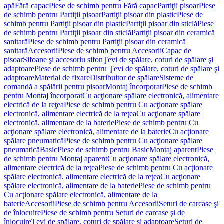
apă
Fără capac
Piese de schimb pentru Fără capac
Partiţii pisoar
Piese
de schimb pentru Partiţii pisoar
Partiţii pisoar din plastic
Piese de
schimb pentru Partiţii pisoar din plastic
Partiţii pisoar din sticlă
Piese
de schimb pentru Partiţii pisoar din sticlă
Partiţii pisoar din ceramică
sanitară
Piese de schimb pentru Partiţii pisoar din ceramică
sanitară
Accesorii
Piese de schimb pentru Accesorii
Capac de
pisoar
Sifoane şi accesoriu sifon
Ţevi de spălare, coturi de spălare şi
adaptoare
Piese de schimb pentru Ţevi de spălare, coturi de spălare şi
adaptoare
Material de fixare
Distribuitor de spălare
Sisteme de
comandă a spălării pentru pisoar
Montaj încorporat
Piese de schimb
pentru Montaj încorporat
Cu acţionare spălare electronică, alimentare
electrică de la reţea
Piese de schimb pentru Cu acţionare spălare
electronică, alimentare electrică de la reţea
Cu acţionare spălare
electronică, alimentare de la baterie
Piese de schimb pentru Cu
acţionare spălare electronică, alimentare de la baterie
Cu acţionare
spălare pneumatică
Piese de schimb pentru Cu acţionare spălare
pneumatică
Basic
Piese de schimb pentru Basic
Montaj aparent
Piese
de schimb pentru Montaj aparent
Cu acţionare spălare electronică,
alimentare electrică de la reţea
Piese de schimb pentru Cu acţionare
spălare electronică, alimentare electrică de la reţea
Cu acţionare
spălare electronică, alimentare de la baterie
Piese de schimb pentru
Cu acţionare spălare electronică, alimentare de la
baterie
Accesorii
Piese de schimb pentru Accesorii
Seturi de carcase şi
de înlocuire
Piese de schimb pentru Seturi de carcase şi de
înlocuire
Ţevi de spălare, coturi de spălare şi adaptoare
Seturi de