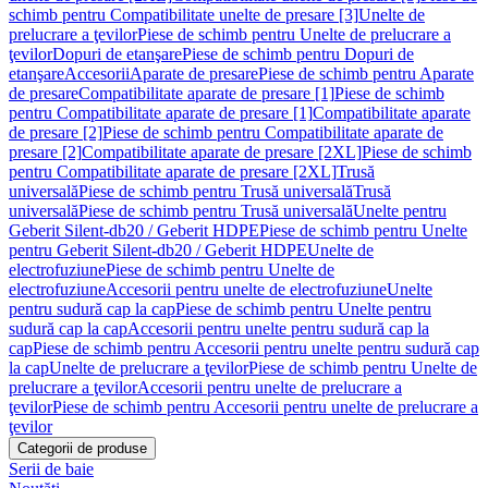
schimb pentru Compatibilitate unelte de presare [3]
Unelte de
prelucrare a ţevilor
Piese de schimb pentru Unelte de prelucrare a
ţevilor
Dopuri de etanşare
Piese de schimb pentru Dopuri de
etanşare
Accesorii
Aparate de presare
Piese de schimb pentru Aparate
de presare
Compatibilitate aparate de presare [1]
Piese de schimb
pentru Compatibilitate aparate de presare [1]
Compatibilitate aparate
de presare [2]
Piese de schimb pentru Compatibilitate aparate de
presare [2]
Compatibilitate aparate de presare [2XL]
Piese de schimb
pentru Compatibilitate aparate de presare [2XL]
Trusă
universală
Piese de schimb pentru Trusă universală
Trusă
universală
Piese de schimb pentru Trusă universală
Unelte pentru
Geberit Silent-db20 / Geberit HDPE
Piese de schimb pentru Unelte
pentru Geberit Silent-db20 / Geberit HDPE
Unelte de
electrofuziune
Piese de schimb pentru Unelte de
electrofuziune
Accesorii pentru unelte de electrofuziune
Unelte
pentru sudură cap la cap
Piese de schimb pentru Unelte pentru
sudură cap la cap
Accesorii pentru unelte pentru sudură cap la
cap
Piese de schimb pentru Accesorii pentru unelte pentru sudură cap
la cap
Unelte de prelucrare a ţevilor
Piese de schimb pentru Unelte de
prelucrare a ţevilor
Accesorii pentru unelte de prelucrare a
ţevilor
Piese de schimb pentru Accesorii pentru unelte de prelucrare a
ţevilor
Categorii de produse
Serii de baie