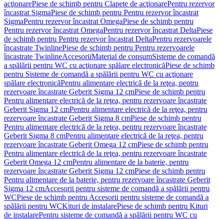
acţionare
Piese de schimb pentru Clapete de acţionare
Pentru rezervor
încastrat Sigma
Piese de schimb pentru Pentru rezervor încastrat
Sigma
Pentru rezervor încastrat Omega
Piese de schimb pentru
Pentru rezervor încastrat Omega
Pentru rezervor încastrat Delta
Piese
de schimb pentru Pentru rezervor încastrat Delta
Pentru rezervoarele
încastrate Twinline
Piese de schimb pentru Pentru rezervoarele
încastrate Twinline
Accesorii
Material de consum
Sisteme de comandă
a spălării pentru WC cu acţionare spălare electronică
Piese de schimb
pentru Sisteme de comandă a spălării pentru WC cu acţionare
spălare electronică
Pentru alimentare electrică de la reţea, pentru
rezervoare încastrate Geberit Sigma 12 cm
Piese de schimb pentru
Pentru alimentare electrică de la reţea, pentru rezervoare încastrate
Geberit Sigma 12 cm
Pentru alimentare electrică de la reţea, pentru
rezervoare încastrate Geberit Sigma 8 cm
Piese de schimb pentru
Pentru alimentare electrică de la reţea, pentru rezervoare încastrate
Geberit Sigma 8 cm
Pentru alimentare electrică de la reţea, pentru
rezervoare încastrate Geberit Omega 12 cm
Piese de schimb pentru
Pentru alimentare electrică de la reţea, pentru rezervoare încastrate
Geberit Omega 12 cm
Pentru alimentare de la baterie, pentru
rezervoare încastrate Geberit Sigma 12 cm
Piese de schimb pentru
Pentru alimentare de la baterie, pentru rezervoare încastrate Geberit
Sigma 12 cm
Accesorii pentru sisteme de comandă a spălării pentru
WC
Piese de schimb pentru Accesorii pentru sisteme de comandă a
spălării pentru WC
Kituri de instalare
Piese de schimb pentru Kituri
de instalare
Pentru sisteme de comandă a spălării pentru WC cu