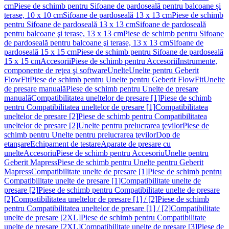
cm
Piese de schimb pentru Sifoane de pardoseală pentru balcoane și
terase, 10 x 10 cm
Sifoane de pardoseală 13 x 13 cm
Piese de schimb
pentru Sifoane de pardoseală 13 x 13 cm
Sifoane de pardoseală
pentru balcoane şi terase, 13 x 13 cm
Piese de schimb pentru Sifoane
de pardoseală pentru balcoane şi terase, 13 x 13 cm
Sifoane de
pardoseală 15 x 15 cm
Piese de schimb pentru Sifoane de pardoseală
15 x 15 cm
Accesorii
Piese de schimb pentru Accesorii
Instrumente,
componente de reţea şi software
Unelte
Unelte pentru Geberit
FlowFit
Piese de schimb pentru Unelte pentru Geberit FlowFit
Unelte
de presare manuală
Piese de schimb pentru Unelte de presare
manuală
Compatibilitatea uneltelor de presare [1]
Piese de schimb
pentru Compatibilitatea uneltelor de presare [1]
Compatibilitatea
uneltelor de presare [2]
Piese de schimb pentru Compatibilitatea
uneltelor de presare [2]
Unelte pentru prelucrarea ţevilor
Piese de
schimb pentru Unelte pentru prelucrarea ţevilor
Dop de
etanşare
Echipament de testare
Aparate de presare cu
unelte
Accesoriu
Piese de schimb pentru Accesoriu
Unelte pentru
Geberit Mapress
Piese de schimb pentru Unelte pentru Geberit
Mapress
Compatibilitate unelte de presare [1]
Piese de schimb pentru
Compatibilitate unelte de presare [1]
Compatibilitate unelte de
presare [2]
Piese de schimb pentru Compatibilitate unelte de presare
[2]
Compatibilitatea uneltelor de presare [1] / [2]
Piese de schimb
pentru Compatibilitatea uneltelor de presare [1] / [2]
Compatibilitate
unelte de presare [2XL]
Piese de schimb pentru Compatibilitate
unelte de presare [2XL]
Compatibilitate unelte de presare [3]
Piese de