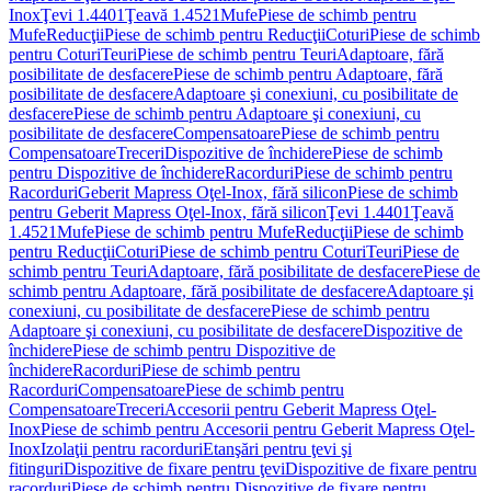
Inox
Ţevi 1.4401
Ţeavă 1.4521
Mufe
Piese de schimb pentru
Mufe
Reducţii
Piese de schimb pentru Reducţii
Coturi
Piese de schimb
pentru Coturi
Teuri
Piese de schimb pentru Teuri
Adaptoare, fără
posibilitate de desfacere
Piese de schimb pentru Adaptoare, fără
posibilitate de desfacere
Adaptoare şi conexiuni, cu posibilitate de
desfacere
Piese de schimb pentru Adaptoare şi conexiuni, cu
posibilitate de desfacere
Compensatoare
Piese de schimb pentru
Compensatoare
Treceri
Dispozitive de închidere
Piese de schimb
pentru Dispozitive de închidere
Racorduri
Piese de schimb pentru
Racorduri
Geberit Mapress Oţel-Inox, fără silicon
Piese de schimb
pentru Geberit Mapress Oţel-Inox, fără silicon
Ţevi 1.4401
Ţeavă
1.4521
Mufe
Piese de schimb pentru Mufe
Reducţii
Piese de schimb
pentru Reducţii
Coturi
Piese de schimb pentru Coturi
Teuri
Piese de
schimb pentru Teuri
Adaptoare, fără posibilitate de desfacere
Piese de
schimb pentru Adaptoare, fără posibilitate de desfacere
Adaptoare şi
conexiuni, cu posibilitate de desfacere
Piese de schimb pentru
Adaptoare şi conexiuni, cu posibilitate de desfacere
Dispozitive de
închidere
Piese de schimb pentru Dispozitive de
închidere
Racorduri
Piese de schimb pentru
Racorduri
Compensatoare
Piese de schimb pentru
Compensatoare
Treceri
Accesorii pentru Geberit Mapress Oţel-
Inox
Piese de schimb pentru Accesorii pentru Geberit Mapress Oţel-
Inox
Izolaţii pentru racorduri
Etanşări pentru ţevi şi
fitinguri
Dispozitive de fixare pentru ţevi
Dispozitive de fixare pentru
racorduri
Piese de schimb pentru Dispozitive de fixare pentru