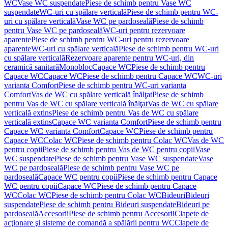
WC
Vase WC suspendate
Piese de schimb pentru Vase WC
suspendate
WC-uri cu spălare verticală
Piese de schimb pentru WC-
uri cu spălare verticală
Vase WC pe pardoseală
Piese de schimb
pentru Vase WC pe pardoseală
WC-uri pentru rezervoare
aparente
Piese de schimb pentru WC-uri pentru rezervoare
aparente
WC-uri cu spălare verticală
Piese de schimb pentru WC-uri
cu spălare verticală
Rezervoare aparente pentru WC-uri, din
ceramică sanitară
Monobloc
Capace WC
Piese de schimb pentru
Capace WC
Capace WC
Piese de schimb pentru Capace WC
WC-uri
varianta Comfort
Piese de schimb pentru WC-uri varianta
Comfort
Vas de WC cu spălare verticală înălţat
Piese de schimb
pentru Vas de WC cu spălare verticală înălţat
Vas de WC cu spălare
verticală extins
Piese de schimb pentru Vas de WC cu spălare
verticală extins
Capace WC varianta Comfort
Piese de schimb pentru
Capace WC varianta Comfort
Capace WC
Piese de schimb pentru
Capace WC
Colac WC
Piese de schimb pentru Colac WC
Vas de WC
pentru copii
Piese de schimb pentru Vas de WC pentru copii
Vase
WC suspendate
Piese de schimb pentru Vase WC suspendate
Vase
WC pe pardoseală
Piese de schimb pentru Vase WC pe
pardoseală
Capace WC pentru copii
Piese de schimb pentru Capace
WC pentru copii
Capace WC
Piese de schimb pentru Capace
WC
Colac WC
Piese de schimb pentru Colac WC
Bideuri
Bideuri
suspendate
Piese de schimb pentru Bideuri suspendate
Bideuri pe
pardoseală
Accesorii
Piese de schimb pentru Accesorii
Clapete de
acţionare şi sisteme de comandă a spălării pentru WC
Clapete de