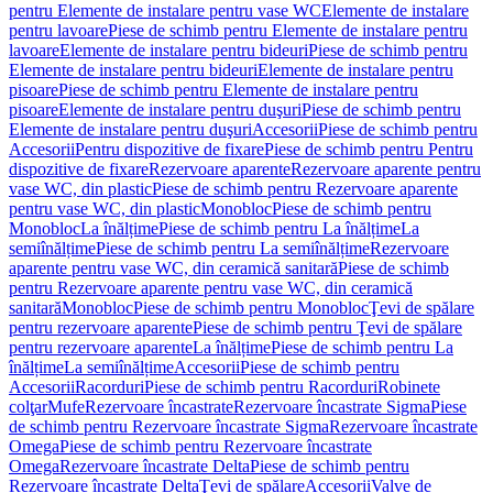
pentru Elemente de instalare pentru vase WC
Elemente de instalare
pentru lavoare
Piese de schimb pentru Elemente de instalare pentru
lavoare
Elemente de instalare pentru bideuri
Piese de schimb pentru
Elemente de instalare pentru bideuri
Elemente de instalare pentru
pisoare
Piese de schimb pentru Elemente de instalare pentru
pisoare
Elemente de instalare pentru duşuri
Piese de schimb pentru
Elemente de instalare pentru duşuri
Accesorii
Piese de schimb pentru
Accesorii
Pentru dispozitive de fixare
Piese de schimb pentru Pentru
dispozitive de fixare
Rezervoare aparente
Rezervoare aparente pentru
vase WC, din plastic
Piese de schimb pentru Rezervoare aparente
pentru vase WC, din plastic
Monobloc
Piese de schimb pentru
Monobloc
La înălțime
Piese de schimb pentru La înălțime
La
semiînălțime
Piese de schimb pentru La semiînălțime
Rezervoare
aparente pentru vase WC, din ceramică sanitară
Piese de schimb
pentru Rezervoare aparente pentru vase WC, din ceramică
sanitară
Monobloc
Piese de schimb pentru Monobloc
Ţevi de spălare
pentru rezervoare aparente
Piese de schimb pentru Ţevi de spălare
pentru rezervoare aparente
La înălțime
Piese de schimb pentru La
înălțime
La semiînălțime
Accesorii
Piese de schimb pentru
Accesorii
Racorduri
Piese de schimb pentru Racorduri
Robinete
colţar
Mufe
Rezervoare încastrate
Rezervoare încastrate Sigma
Piese
de schimb pentru Rezervoare încastrate Sigma
Rezervoare încastrate
Omega
Piese de schimb pentru Rezervoare încastrate
Omega
Rezervoare încastrate Delta
Piese de schimb pentru
Rezervoare încastrate Delta
Ţevi de spălare
Accesorii
Valve de