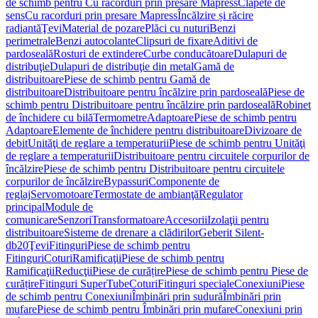
de schimb pentru Cu racorduri prin presare Mapress
Clapete de
sens
Cu racorduri prin presare Mapress
Încălzire și răcire
radiantă
Ţevi
Material de pozare
Plăci cu nuturi
Benzi
perimetrale
Benzi autocolante
Clipsuri de fixare
Aditivi de
pardoseală
Rosturi de extindere
Curbe conducătoare
Dulapuri de
distribuţie
Dulapuri de distribuţie din metal
Gamă de
distribuitoare
Piese de schimb pentru Gamă de
distribuitoare
Distribuitoare pentru încălzire prin pardoseală
Piese de
schimb pentru Distribuitoare pentru încălzire prin pardoseală
Robinet
de închidere cu bilă
Termometre
Adaptoare
Piese de schimb pentru
Adaptoare
Elemente de închidere pentru distribuitoare
Divizoare de
debit
Unităţi de reglare a temperaturii
Piese de schimb pentru Unităţi
de reglare a temperaturii
Distribuitoare pentru circuitele corpurilor de
încălzire
Piese de schimb pentru Distribuitoare pentru circuitele
corpurilor de încălzire
Bypassuri
Componente de
reglaj
Servomotoare
Termostate de ambianţă
Regulator
principal
Module de
comunicare
Senzori
Transformatoare
Accesorii
Izolaţii pentru
distribuitoare
Sisteme de drenare a clădirilor
Geberit Silent-
db20
Ţevi
Fitinguri
Piese de schimb pentru
Fitinguri
Coturi
Ramificaţii
Piese de schimb pentru
Ramificaţii
Reducţii
Piese de curățire
Piese de schimb pentru Piese de
curățire
Fitinguri SuperTube
Coturi
Fitinguri speciale
Conexiuni
Piese
de schimb pentru Conexiuni
Îmbinări prin sudură
Îmbinări prin
mufare
Piese de schimb pentru Îmbinări prin mufare
Conexiuni prin