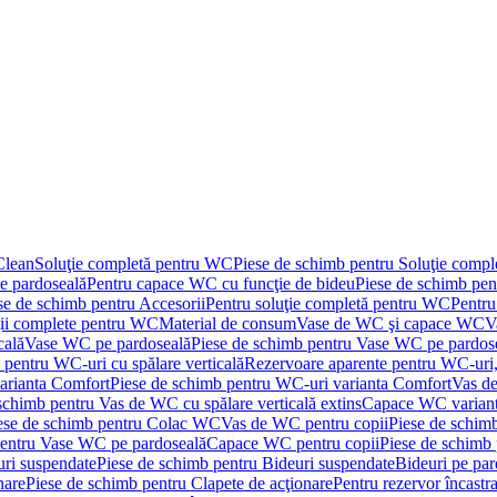
Clean
Soluţie completă pentru WC
Piese de schimb pentru Soluţie comp
e pardoseală
Pentru capace WC cu funcţie de bideu
Piese de schimb pen
se de schimb pentru Accesorii
Pentru soluţie completă pentru WC
Pentru
ţii complete pentru WC
Material de consum
Vase de WC şi capace WC
V
cală
Vase WC pe pardoseală
Piese de schimb pentru Vase WC pe pardos
 pentru WC-uri cu spălare verticală
Rezervoare aparente pentru WC-uri,
arianta Comfort
Piese de schimb pentru WC-uri varianta Comfort
Vas de
schimb pentru Vas de WC cu spălare verticală extins
Capace WC varian
ese de schimb pentru Colac WC
Vas de WC pentru copii
Piese de schim
pentru Vase WC pe pardoseală
Capace WC pentru copii
Piese de schimb
uri suspendate
Piese de schimb pentru Bideuri suspendate
Bideuri pe par
nare
Piese de schimb pentru Clapete de acţionare
Pentru rezervor încastr