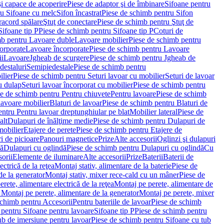
i capace de acoperire
Piese de adaptor şi de îmbinare
Sifoane pentru
ru Sifoane cu melc
Sifon încastrat
Piese de schimb pentru Sifon
racord spălare
Ştuţ de conectare
Piese de schimb pentru Ştuţ de
Sifoane tip P
Piese de schimb pentru Sifoane tip P
Coturi de
mb pentru Lavoare duble
Lavoare mobilier
Piese de schimb pentru
orporate
Lavoare încorporate
Piese de schimb pentru Lavoare
ii
Lavoare
Jgheab de scurgere
Piese de schimb pentru Jgheab de
destaluri
Semipiedestale
Piese de schimb pentru
ilier
Piese de schimb pentru Seturi lavoar cu mobilier
Seturi de lavoar
u dulap
Seturi lavoar încorporat cu mobilier
Piese de schimb pentru
e de schimb pentru Pentru chiuvete
Pentru lavoare
Piese de schimb
lavoare mobilier
Blaturi de lavoar
Piese de schimb pentru Blaturi de
ntru Pentru lavoar dreptunghiular pe blat
Mobilier lateral
Piese de
alt
Dulapuri de înălţime medie
Piese de schimb pentru Dulapuri de
mobilier
Etajere de perete
Piese de schimb pentru Etajere de
i de picioare
Panouri magnetice
Prize
Alte accesorii
Oglinzi şi dulapuri
tă
Dulapuri cu oglindă
Piese de schimb pentru Dulapuri cu oglindă
Cu
orii
Elemente de iluminare
Alte accesorii
Prize
Baterii
Baterii de
ctrică de la reţea
Montaj stativ, alimentare de la baterie
Piese de
de la generator
Montaj stativ, mixer rece-cald cu un mâner
Piese de
ete, alimentare electrică de la reţea
Montaj pe perete, alimentare de
Montaj pe perete, alimentare de la generator
Montaj pe perete, mixer
schimb pentru Accesorii
Pentru bateriile de lavoar
Piese de schimb
 pentru Sifoane pentru lavoare
Sifoane tip P
Piese de schimb pentru
ub de imersiune pentru lavoar
Piese de schimb pentru Sifoane cu tub