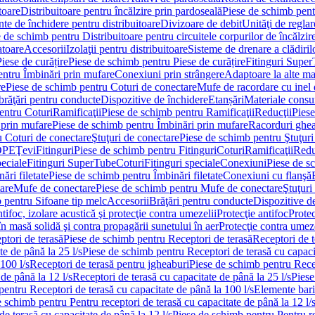
toare
Distribuitoare pentru încălzire prin pardoseală
Piese de schimb pentr
te de închidere pentru distribuitoare
Divizoare de debit
Unităţi de reglar
 de schimb pentru Distribuitoare pentru circuitele corpurilor de încălzir
toare
Accesorii
Izolaţii pentru distribuitoare
Sisteme de drenare a clădiril
Piese de curățire
Piese de schimb pentru Piese de curățire
Fitinguri Supe
entru Îmbinări prin mufare
Conexiuni prin strângere
Adaptoare la alte ma
re
Piese de schimb pentru Coturi de conectare
Mufe de racordare cu inel 
brăţări pentru conducte
Dispozitive de închidere
Etanșări
Materiale cons
entru Coturi
Ramificaţii
Piese de schimb pentru Ramificaţii
Reducţii
Piese
 prin mufare
Piese de schimb pentru Îmbinări prin mufare
Racorduri ghe
u Coturi de conectare
Ştuţuri de conectare
Piese de schimb pentru Ştuţuri
DPE
Ţevi
Fitinguri
Piese de schimb pentru Fitinguri
Coturi
Ramificaţii
Redu
peciale
Fitinguri SuperTube
Coturi
Fitinguri speciale
Conexiuni
Piese de s
ări filetate
Piese de schimb pentru Îmbinări filetate
Conexiuni cu flanşă
are
Mufe de conectare
Piese de schimb pentru Mufe de conectare
Ştuţuri
 pentru Sifoane tip melc
Accesorii
Brăţări pentru conducte
Dispozitive de
ntifoc, izolare acustică şi protecţie contra umezelii
Protecţie antifoc
Protec
în masă solidă şi contra propagării sunetului în aer
Protecţie contra umeze
ptori de terasă
Piese de schimb pentru Receptori de terasă
Receptori de t
te de până la 25 l/s
Piese de schimb pentru Receptori de terasă cu capacit
100 l/s
Receptori de terasă pentru jgheaburi
Piese de schimb pentru Recep
de până la 12 l/s
Receptori de terasă cu capacitate de până la 25 l/s
Piese
entru Receptori de terasă cu capacitate de până la 100 l/s
Elemente bari
 schimb pentru Pentru receptori de terasă cu capacitate de până la 12 l/
de terasă cu capacitate de până la 12 l/s
Piese de schimb pentru Pentru re