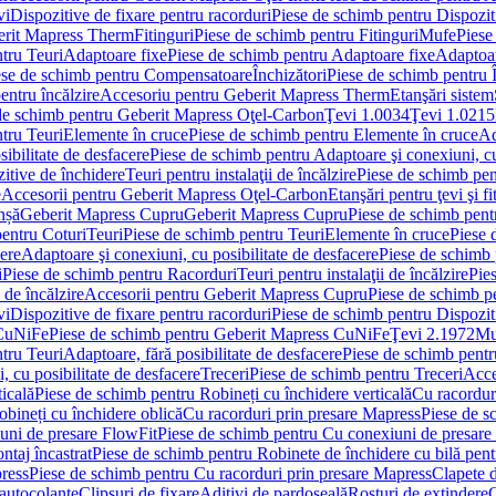
vi
Dispozitive de fixare pentru racorduri
Piese de schimb pentru Dispoziti
erit Mapress Therm
Fitinguri
Piese de schimb pentru Fitinguri
Mufe
Piese
tru Teuri
Adaptoare fixe
Piese de schimb pentru Adaptoare fixe
Adaptoar
ese de schimb pentru Compensatoare
Închizători
Piese de schimb pentru Î
entru încălzire
Accesoriu pentru Geberit Mapress Therm
Etanşări sistem
de schimb pentru Geberit Mapress Oţel-Carbon
Ţevi 1.0034
Ţevi 1.0215
tru Teuri
Elemente în cruce
Piese de schimb pentru Elemente în cruce
Ad
ibilitate de desfacere
Piese de schimb pentru Adaptoare şi conexiuni, cu
itive de închidere
Teuri pentru instalaţii de încălzire
Piese de schimb pent
e
Accesorii pentru Geberit Mapress Oţel-Carbon
Etanşări pentru ţevi şi fi
nșă
Geberit Mapress Cupru
Geberit Mapress Cupru
Piese de schimb pen
entru Coturi
Teuri
Piese de schimb pentru Teuri
Elemente în cruce
Piese 
cere
Adaptoare şi conexiuni, cu posibilitate de desfacere
Piese de schimb 
i
Piese de schimb pentru Racorduri
Teuri pentru instalaţii de încălzire
Pies
 de încălzire
Accesorii pentru Geberit Mapress Cupru
Piese de schimb p
vi
Dispozitive de fixare pentru racorduri
Piese de schimb pentru Dispoziti
 CuNiFe
Piese de schimb pentru Geberit Mapress CuNiFe
Ţevi 2.1972
Mu
tru Teuri
Adaptoare, fără posibilitate de desfacere
Piese de schimb pentru
 cu posibilitate de desfacere
Treceri
Piese de schimb pentru Treceri
Acce
ticală
Piese de schimb pentru Robineți cu închidere verticală
Cu racordur
bineți cu închidere oblică
Cu racorduri prin presare Mapress
Piese de s
uni de presare FlowFit
Piese de schimb pentru Cu conexiuni de presare
ntaj încastrat
Piese de schimb pentru Robinete de închidere cu bilă pent
ress
Piese de schimb pentru Cu racorduri prin presare Mapress
Clapete 
autocolante
Clipsuri de fixare
Aditivi de pardoseală
Rosturi de extindere