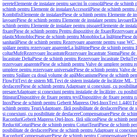
perete
Elemente de instalare pentru sarcini în consolă
Piese de schimb p
schimb pentru Elemente de instalare
Accesorii
Piese de schimb pentru 
Kombifix
Elemente de instalare
Piese de schimb pentru Elemente de ins
lavoare
Piese de schimb pentru Elemente de instalare pentru lavoare
El
schimb pentru Elemente de instalare pentru pisoare
Elemente de instala
fixare
Piese de schimb pentru Pentru dispozitive de fixare
Rezervoare a
plastic
Monobloc
Piese de schimb pentru Monobloc
La înălțime
Piese d
sanitară
Piese de schimb pentru Rezervoare aparente pentru vase WC, 
spălare pentru rezervoare aparente
La înălțime
Piese de schimb pentru 
colţar
Mufe
Rezervoare încastrate
Rezervoare încastrate Sigma
Piese de
încastrate Delta
Piese de schimb pentru Rezervoare încastrate Delta
Ţev
rezervoare aparente
Piese de schimb pentru Valve de umplere pentru r
umplere pentru rezervoare universale
Piese de schimb pentru Valve de
pentru Spălare cu două volume de apă
Mecanisme
Piese de schimb pe
FlowFit
Ţevi de sistem ML
Ţevi de sistem instalaţie de încălzire ML,
desfacere
Piese de schimb pentru Adaptoare şi conexiuni, cu posibilita
presare
Adaptoare şi conexiuni pentru instalaţie de încălzire, cu posibil
fitinguri
Dispozitive de fixare pentru țevi
Dispozitive de fixare pentru r
Inox
Piese de schimb pentru Geberit Mapress Oţel-Inox
Ţevi 1.4401
Ţe
schimb pentru Teuri
Adaptoare, fără posibilitate de desfacere
Piese de 
şi conexiuni, cu posibilitate de desfacere
Compensatoare
Piese de sch
Racorduri
Geberit Mapress Oţel-Inox, fără silicon
Piese de schimb pent
Reducţii
Coturi
Piese de schimb pentru Coturi
Teuri
Piese de schimb pen
posibilitate de desfacere
Piese de schimb pentru Adaptoare şi conexiuni,
Racorduri
Compensatoare
Piese de schimb pentru Compensatoare
Trece