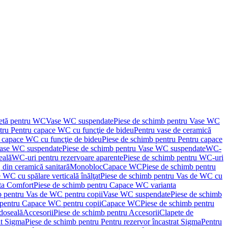
letă pentru WC
Vase WC suspendate
Piese de schimb pentru Vase WC
tru Pentru capace WC cu funcţie de bideu
Pentru vase de ceramică
 capace WC cu funcţie de bideu
Piese de schimb pentru Pentru capace
ase WC suspendate
Piese de schimb pentru Vase WC suspendate
WC-
eală
WC-uri pentru rezervoare aparente
Piese de schimb pentru WC-uri
 din ceramică sanitară
Monobloc
Capace WC
Piese de schimb pentru
 WC cu spălare verticală înălţat
Piese de schimb pentru Vas de WC cu
ta Comfort
Piese de schimb pentru Capace WC varianta
b pentru Vas de WC pentru copii
Vase WC suspendate
Piese de schimb
 pentru Capace WC pentru copii
Capace WC
Piese de schimb pentru
doseală
Accesorii
Piese de schimb pentru Accesorii
Clapete de
at Sigma
Piese de schimb pentru Pentru rezervor încastrat Sigma
Pentru