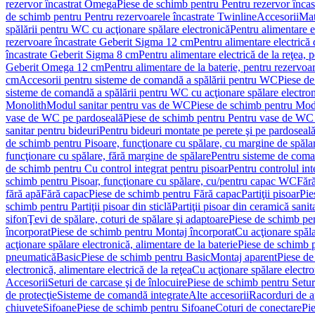
rezervor încastrat Omega
Piese de schimb pentru Pentru rezervor înca
de schimb pentru Pentru rezervoarele încastrate Twinline
Accesorii
Mat
spălării pentru WC cu acţionare spălare electronică
Pentru alimentare e
rezervoare încastrate Geberit Sigma 12 cm
Pentru alimentare electrică
încastrate Geberit Sigma 8 cm
Pentru alimentare electrică de la reţea
Geberit Omega 12 cm
Pentru alimentare de la baterie, pentru rezervo
cm
Accesorii pentru sisteme de comandă a spălării pentru WC
Piese de
sisteme de comandă a spălării pentru WC cu acţionare spălare electro
Monolith
Modul sanitar pentru vas de WC
Piese de schimb pentru Mod
vase de WC pe pardoseală
Piese de schimb pentru Pentru vase de WC
sanitar pentru bideuri
Pentru bideuri montate pe perete şi pe pardoseal
de schimb pentru Pisoare, funcţionare cu spălare, cu margine de spăla
funcţionare cu spălare, fără margine de spălare
Pentru sisteme de coma
de schimb pentru Cu control integrat pentru pisoar
Pentru controlul int
schimb pentru Pisoar, funcţionare cu spălare, cu/pentru capac WC
Fără
fără apă
Fără capac
Piese de schimb pentru Fără capac
Partiţii pisoar
Pie
schimb pentru Partiţii pisoar din sticlă
Partiţii pisoar din ceramică sanit
sifon
Ţevi de spălare, coturi de spălare şi adaptoare
Piese de schimb pen
încorporat
Piese de schimb pentru Montaj încorporat
Cu acţionare spăla
acţionare spălare electronică, alimentare de la baterie
Piese de schimb p
pneumatică
Basic
Piese de schimb pentru Basic
Montaj aparent
Piese de
electronică, alimentare electrică de la reţea
Cu acţionare spălare electro
Accesorii
Seturi de carcase şi de înlocuire
Piese de schimb pentru Seturi
de protecţie
Sisteme de comandă integrate
Alte accesorii
Racorduri de a
chiuvete
Sifoane
Piese de schimb pentru Sifoane
Coturi de conectare
Pi