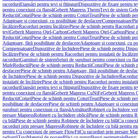
racorduri
Etanşări pentru ţevi şi fitinguri
Dispozitive de fixare pentru ţe
pentru conexiuni cu flanșă
Geberit Mapress Therm
Ţevi de sistem Geb
Reducţii
Coturi
Piese de schimb pentru Coturi
Teuri
Piese de schimb pen
Adaptoare şi conexiuni, cu posibilitate de desfacere
Compensatoare
Pi
încălzire
Racorduri pentru încălzire
Piese de schimb pentru Racorduri p
ţevi
Geberit Mapress Oţel-Carbon
Geberit Mapress Oţel-Carbon
Piese 
Reducţii
Coturi
Piese de schimb pentru Coturi
Teuri
Piese de schimb pen
Adaptoare, fără posibilitate de desfacere
Adaptoare şi conexiuni, cu pos
Compensatoare
Dispozitive de închidere
Piese de schimb pentru Dispoz
încălzire
Piese de schimb pentru Racorduri pentru instalaţii de încălzir
racorduri
Garnituri de sistem
Seturi de șuruburi pentru conexiuni cu fla
Mufe
Reducţii
Piese de schimb pentru Reducţii
Coturi
Piese de schimb p
desfacere
Piese de schimb pentru Adaptoare, fără posibilitate de desfa
de închidere
Piese de schimb pentru Dispozitive de închidere
Racordur
instalaţii de încălzire
Piese de schimb pentru Racorduri pentru instalaţii
racorduri
Etanşări pentru ţevi şi fitinguri
Dispozitive de fixare pentru ţe
pentru conexiuni cu flanșă
Geberit Mapress CuNiFe
Geberit Mapress
Reducţii
Coturi
Piese de schimb pentru Coturi
Teuri
Piese de schimb pen
posibilitate de desfacere
Piese de schimb pentru Adaptoare şi conexiuni,
șuruburi pentru conexiuni cu flanșă
Armături
Robineți cu închidere ver
presare Mapress
Robineți cu închidere oblică
Piese de schimb pentru Ro
cu bilă
Piese de schimb pentru Robinete de închidere cu bilă
Cu conexi
racorduri prin presare Mapress
Robinete de închidere cu bilă pentru mo
pentru Cu conexiuni de presare FlowFit
Cu racorduri prin presare Map
radiantă
Ţevi
Material de pozare
Plăci cu nuturi
Benzi perimetrale
Benzi 