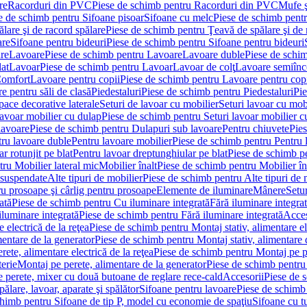
re
Racorduri din PVC
Piese de schimb pentru Racorduri din PVC
Mufe ş
e de schimb pentru Sifoane pisoar
Sifoane cu melc
Piese de schimb pent
lare şi de racord spălare
Piese de schimb pentru Ţeavă de spălare şi de 
are
Sifoane pentru bideuri
Piese de schimb pentru Sifoane pentru bideuri
re
Lavoare
Piese de schimb pentru Lavoare
Lavoare duble
Piese de schi
at
Lavoar
Piese de schimb pentru Lavoar
Lavoar de colţ
Lavoare semiînc
Comfort
Lavoare pentru copii
Piese de schimb pentru Lavoare pentru cop
e pentru săli de clasă
Piedestaluri
Piese de schimb pentru Piedestaluri
Pie
ace decorative laterale
Seturi de lavoar cu mobilier
Seturi lavoar cu mob
lavoar mobilier cu dulap
Piese de schimb pentru Seturi lavoar mobilier c
lavoare
Piese de schimb pentru Dulapuri sub lavoare
Pentru chiuvete
Pies
tru lavoare duble
Pentru lavoare mobilier
Piese de schimb pentru Pentru 
r rotunjit pe blat
Pentru lavoar dreptunghiular pe blat
Piese de schimb pe
ru Mobilier lateral mic
Mobilier înalt
Piese de schimb pentru Mobilier în
 suspendate
Alte tipuri de mobilier
Piese de schimb pentru Alte tipuri de 
u prosoape şi cârlig pentru prosoape
Elemente de iluminare
Mânere
Setur
ată
Piese de schimb pentru Cu iluminare integrată
Fără iluminare integra
iluminare integrată
Piese de schimb pentru Fără iluminare integrată
Acces
 electrică de la reţea
Piese de schimb pentru Montaj stativ, alimentare ele
mentare de la generator
Piese de schimb pentru Montaj stativ, alimentare 
ete, alimentare electrică de la reţea
Piese de schimb pentru Montaj pe per
erie
Montaj pe perete, alimentare de la generator
Piese de schimb pentru 
 perete, mixer cu două butoane de reglare rece-cald
Accesorii
Piese de 
ălare, lavoar, aparate şi spălător
Sifoane pentru lavoare
Piese de schimb
chimb pentru Sifoane de tip P, model cu economie de spaţiu
Sifoane cu t