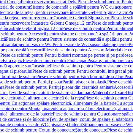
strat Omega
Pentru rezervor încastrat Delta
Piese de schimb pentru Pentru
erial de consum
Sisteme de comandă a spălării pentru WC cu acţionare 
lectrică de la reţea, pentru rezervoare încastrate Geberit Sigma 12 cm
Pi
 de la reţea, pentru rezervoare încastrate Geberit Sigma 8 cm
Piese de sch
, pentru rezervoare încastrate Geberit Omega 12 cm
Piese de schimb pentru
are încastrate Geberit Sigma 12 cm
Piese de schimb pentru Pentru alimenta
 schimb pentru Accesorii pentru sisteme de comandă a spălării pentru
nică
Piese de schimb pentru Pentru sisteme de comandă a spălării pentru
ul sanitar pentru vas de WC
Pentru vase de WC suspendate pe perete
Pi
 pe pardoseală
Accesorii
Piese de schimb pentru Accesorii
Material de c
ă
Piese de schimb pentru Pentru bideuri montate pe perete şi pe pardosea
re
Fără capac
Piese de schimb pentru Fără capac
Pisoare, funcţionare cu 
ndă aparente sau încastrate
Piese de schimb pentru Pentru sisteme de co
egrat al pisoarului
Piese de schimb pentru Pentru controlul integrat al pis
 bordură de spălare
Piese de schimb pentru Fără bordură de spălare
Piso
se de schimb pentru Partiţii pisoar
Partiţii pisoar din plastic
Piese de schim
ară
Piese de schimb pentru Partiţii pisoar din ceramică sanitară
Accesorii
tru Ţevi de spălare, coturi de spălare şi adaptoare
Material de fixare
Dist
re electronică, alimentare electrică de la reţea
Piese de schimb pentru Cu 
entru Cu acţionare spălare electronică, alimentare de la baterie
Cu acţio
 schimb pentru Montaj aparent
Cu acţionare spălare electronică, alimenta
nică, alimentare de la baterie
Piese de schimb pentru Cu acţionare spălare
 de carcase şi de înlocuire
Ţevi de spălare, coturi de spălare şi adaptoar
parate pentru vase de WC, pisoare şi bideuri
Sifoane pentru vase de WC
ese de schimb pentru Coturi de conectare
Ştuţ de conectare
Piese de schi