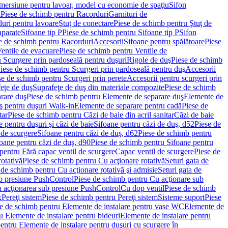
imersiune pentru lavoar, model cu economie de spaţiu
Sifon
i
Piese de schimb pentru Racorduri
Garnituri de
uri pentru lavoare
Ştuţ de conectare
Piese de schimb pentru Ştuţ de
aparate
Sifoane tip P
Piese de schimb pentru Sifoane tip P
Sifon
e de schimb pentru Racorduri
Accesorii
Sifoane pentru spălătoare
Piese
entile de evacuare
Piese de schimb pentru Ventile de
 Scurgere prin pardoseală pentru duşuri
Rigole de duş
Piese de schimb
iese de schimb pentru Scurgeri prin pardoseală pentru duş
Accesorii
se de schimb pentru Scurgeri prin perete
Accesorii pentru scurgeri prin
feţe de duş
Suprafeţe de duş din materiale compozite
Piese de schimb
rare duş
Piese de schimb pentru Elemente de separare duş
Elemente de
uş pentru duşuri Walk-in
Elemente de separare pentru cadă
Piese de
tar
Piese de schimb pentru Căzi de baie din acril sanitar
Căzi de baie
 pentru duşuri şi căzi de baie
Sifoane pentru căzi de duş, d52
Piese de
 de scurgere
Sifoane pentru căzi de duş, d62
Piese de schimb pentru
oane pentru căzi de duş, d90
Piese de schimb pentru Sifoane pentru
pentru Fără capac ventil de scurgere
Capac ventil de scurgere
Piese de
rotativă
Piese de schimb pentru Cu acţionare rotativă
Seturi gata de
 de schimb pentru Cu acţionare rotativă şi admisie
Seturi gata de
b presiune PushControl
Piese de schimb pentru Cu acţionare sub
ru acţionarea sub presiune PushControl
Cu dop ventil
Piese de schimb
x
Pereţi sistem
Piese de schimb pentru Pereţi sistem
Sisteme suport
Piese
e de schimb pentru Elemente de instalare pentru vase WC
Elemente de
u Elemente de instalare pentru bideuri
Elemente de instalare pentru
entru Elemente de instalare pentru duşuri cu scurgere în