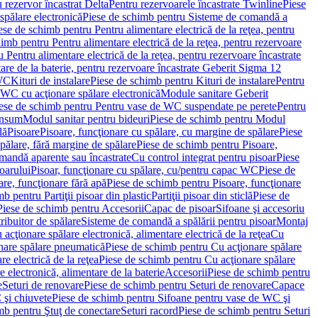
 rezervor încastrat Delta
Pentru rezervoarele încastrate Twinline
Piese
spălare electronică
Piese de schimb pentru Sisteme de comandă a
ese de schimb pentru Pentru alimentare electrică de la reţea, pentru
imb pentru Pentru alimentare electrică de la reţea, pentru rezervoare
 Pentru alimentare electrică de la reţea, pentru rezervoare încastrate
re de la baterie, pentru rezervoare încastrate Geberit Sigma 12
 WC
Kituri de instalare
Piese de schimb pentru Kituri de instalare
Pentru
 WC cu acţionare spălare electronică
Module sanitare Geberit
ese de schimb pentru Pentru vase de WC suspendate pe perete
Pentru
onsum
Modul sanitar pentru bideuri
Piese de schimb pentru Modul
lă
Pisoare
Pisoare, funcţionare cu spălare, cu margine de spălare
Piese
spălare, fără margine de spălare
Piese de schimb pentru Pisoare,
mandă aparente sau încastrate
Cu control integrat pentru pisoar
Piese
oarului
Pisoar, funcţionare cu spălare, cu/pentru capac WC
Piese de
are, funcţionare fără apă
Piese de schimb pentru Pisoare, funcţionare
b pentru Partiţii pisoar din plastic
Partiţii pisoar din sticlă
Piese de
Piese de schimb pentru Accesorii
Capac de pisoar
Sifoane şi accesoriu
ribuitor de spălare
Sisteme de comandă a spălării pentru pisoar
Montaj
acţionare spălare electronică, alimentare electrică de la reţea
Cu
nare spălare pneumatică
Piese de schimb pentru Cu acţionare spălare
re electrică de la reţea
Piese de schimb pentru Cu acţionare spălare
 electronică, alimentare de la baterie
Accesorii
Piese de schimb pentru
e
Seturi de renovare
Piese de schimb pentru Seturi de renovare
Capace
 şi chiuvete
Piese de schimb pentru Sifoane pentru vase de WC şi
mb pentru Ştuţ de conectare
Seturi racord
Piese de schimb pentru Seturi