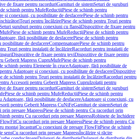
ve de fixare pentru racorduri
Garnituri de sistem
Seturi de șuruburi
 de schimb pentru Mufe
Reducţii
Piese de schimb pentru
e şi conexiuni, cu posibilitate de desfacere
Piese de schimb pentru
nchizători
Teuri pentru încălzire
Piese de schimb pentru Teuri pentru
Seturi şuruburi pentru conexiuni cu flanşă
Dispozitive de fixare pentru
Mufe
Piese de schimb pentru Mufe
Reducţii
Piese de schimb pentru
aptoare, fără posibilitate de desfacere
Piese de schimb pentru
 posibilitate de desfacere
Compensatoare
Piese de schimb pentru
ru Teuri pentru instalaţii de încălzire
Racorduri pentru instalaţii de
tinguri
Dispozitive de fixare pentru ţevi
Dispozitive de fixare pentru
tru Geberit Mapress Cupru
Mufe
Piese de schimb pentru
de schimb pentru Elemente în cruce
Adaptoare, fără posibilitate de
pentru Adaptoare şi conexiuni, cu posibilitate de desfacere
Dispozitive
e de schimb pentru Teuri pentru instalaţii de încălzire
Racorduri pentru
entru Accesorii pentru Geberit Mapress Cupru
Izolaţii pentru
ve de fixare pentru racorduri
Garnituri de sistem
Seturi de șuruburi
fe
Piese de schimb pentru Mufe
Reducţii
Piese de schimb pentru
 Adaptoare, fără posibilitate de desfacere
Adaptoare şi conexiuni, cu
sorii pentru Geberit Mapress CuNiFe
Garnituri de sistem
Seturi de
i prin presare Mapress
Piese de schimb pentru Cu racorduri prin
chimb pentru Cu racorduri prin presare Mapress
Robinete de închidere
 FlowFit
Cu racorduri prin presare Mapress
Piese de schimb pentru Cu
ru montaj încastrat
Cu conexiuni de presare FlowFit
Piese de schimb
de sens
Cu racorduri prin presare Mapress
Încălzire și răcire
Curbe conducătoare
Dulapuri de distribuţie
Dulapuri de distribuţie din