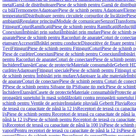
metal
Gamă de distribuitoare
Piese de schimb pentru Gamă de distribui
cu bilă
Termometre
Adaptoare
Piese de schimb pentru Adaptoare
Elemen
temperaturii
Distribuitoare pentru circuitele corpurilor de încălzire
Piese
ambianţă
Regulator principal
Module de comunicare
Senzori
Transforma
Fitinguri
Coturi
Ramificaţii
Piese de schimb pentru Ramificaţii
Reducţii
Conexiuni
Îmbinări prin sudură
Îmbinări prin mufare
Piese de schimb p
aparate
Piese de schimb pentru Racorduri de aparate
Coturi de conecta
etanșare
Accesorii
Brăţări pentru conducte
Dispozitive de fixare pentru 
Ţevi
Fitinguri
Piese de schimb pentru Fitinguri
Coturi
Piese de schimb p
Piese de curățire
Conexiuni
Piese de schimb pentru Conexiuni
Îmbinări
pentru Racorduri de aparate
Coturi de conectare
Piese de schimb pentr
închidere
Etanșări
Capac de protecție
Materiale consumabile
Geberit H
curățire
Adaptoare
Fitinguri speciale
Piese de schimb pentru Fitinguri s
de schimb pentru Îmbinări prin mufare
Adaptoare la alte materiale
Îmbin
de aparate
Coturi de conectare
Piese de schimb pentru Coturi de conect
P
Piese de schimb pentru Sifoane tip P
Sifoane tip melc
Piese de schimb
închidere
Etanșări
Casete de protecţie
Materiale consumabile
Protecţie a
propagării sunetului în masă solidă
Izolaţii contra propagării sunetului 
schimb pentru Ventile de aerisire
Instalaţie pluvială Geberit Pluvia
Rece
de terasă cu capacitate de până la 12 l/s
Receptori de terasă cu capacita
l/s
Piese de schimb pentru Receptori de terasă cu capacitate de până la 
până la 12 l/s
Piese de schimb pentru Receptori de terasă cu capacitate 
l/s
Receptori de terasă cu capacitate de până la 100 l/s
Piese de schimb p
vapori
Pentru receptori de terasă cu capacitate de până la 12 l/s
Piese de
urgenţă
Piese de schimb pentru Preaplinuri de urgenţă
Pentru receptori 