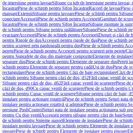
de imersiune pentru lavoar
Sifoane cu tub de imersiune pentru lavoar,
încastrat
Piese de schimb pentru Sifon încastrat
Racord de lavoar
Piese 
etanşare
Extensii
Sifoane pentru lavoare
Piese de schimb pentru Sifoane
conectare
Accesorii
Piese de schimb pentru Accesorii
Garnituri de scur
încastrat
Piese de schimb pentru Sifon încastrat
Sifoane montate la supr
de schimb pentru Sifoane pentru spălătoare
Sifoane
Piese de schimb pe
evacuare
Accesorii
Piese de schimb pentru Accesorii
Duşuri şi căzi de 
pentru Rigole de duş
Accesorii pentru rigole de duş
Piese de schimb pe
pentru scurgeri prin pardoseală pentru duş
Piese de schimb pentru Acce
perete
Piese de schimb pentru Accesorii pentru scurgeri prin perete
Căz
pentru Suprafeţe de duş din materiale compozite
Elemente de instalare
separare duş
Piese de schimb pentru Elemente de separare duş
Pereţi l
schimb pentru Elemente de separare pentru cadă
Uşi de duş
Piese de s
rectangulare
Piese de schimb pentru Căzi de baie rectangulare
Căzi de 
schimb pentru Sifoane pentru căzi de duş, d52
Fără capac ventil de sc
Sifoane pentru căzi de duş, d62
Fără capac ventil de scurgere
Piese de 
căzi de duş, d90
Cu capac ventil de scurgere
Piese de schimb pentru Cu
schimb pentru Capac ventil de scurgere
Sifoane pentru căzi de baie, d
instalare pentru acţionare rotativă
Piese de schimb pentru Seturi gata de
instalare pentru acţionare rotativă şi admisie
Piese de schimb pentru Setu
presiune PushControl
Seturi gata de instalare pentru acţionarea sub p
pentru Cu dop ventil
Accesorii pentru sifoane pentru căzi de baie
Setur
de schimb pentru Sisteme suport
Elemente de instalare
Piese de schimb
instalare pentru lavoare
Piese de schimb pentru Elemente de instalare p
pisoare
Piese de schimb pentru Elemente de instalare pentru pisoare
Ele