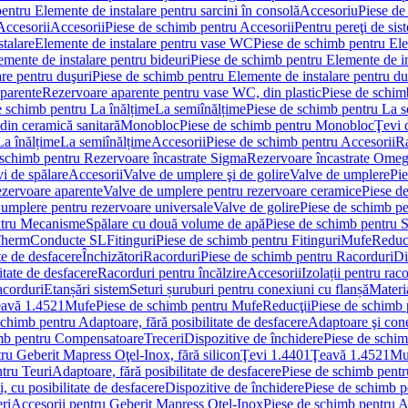
entru Elemente de instalare pentru sarcini în consolă
Accesoriu
Piese de
Accesorii
Accesorii
Piese de schimb pentru Accesorii
Pentru pereţi de sis
talare
Elemente de instalare pentru vase WC
Piese de schimb pentru El
emente de instalare pentru bideuri
Piese de schimb pentru Elemente de in
re pentru duşuri
Piese de schimb pentru Elemente de instalare pentru du
parente
Rezervoare aparente pentru vase WC, din plastic
Piese de schim
e schimb pentru La înălțime
La semiînălțime
Piese de schimb pentru La s
din ceramică sanitară
Monobloc
Piese de schimb pentru Monobloc
Ţevi 
La înălțime
La semiînălțime
Accesorii
Piese de schimb pentru Accesorii
Ra
 schimb pentru Rezervoare încastrate Sigma
Rezervoare încastrate Ome
i de spălare
Accesorii
Valve de umplere şi de golire
Valve de umplere
Pie
ezervoare aparente
Valve de umplere pentru rezervoare ceramice
Piese d
 umplere pentru rezervoare universale
Valve de golire
Piese de schimb pe
ntru Mecanisme
Spălare cu două volume de apă
Piese de schimb pentru 
 Therm
Conducte SL
Fitinguri
Piese de schimb pentru Fitinguri
Mufe
Reducţ
te de desfacere
Închizători
Racorduri
Piese de schimb pentru Racorduri
Di
itate de desfacere
Racorduri pentru încălzire
Accesorii
Izolații pentru rac
acorduri
Etanșări sistem
Seturi șuruburi pentru conexiuni cu flanșă
Materi
avă 1.4521
Mufe
Piese de schimb pentru Mufe
Reducţii
Piese de schimb 
schimb pentru Adaptoare, fără posibilitate de desfacere
Adaptoare şi cone
imb pentru Compensatoare
Treceri
Dispozitive de închidere
Piese de schim
ru Geberit Mapress Oţel-Inox, fără silicon
Ţevi 1.4401
Ţeavă 1.4521
Mu
tru Teuri
Adaptoare, fără posibilitate de desfacere
Piese de schimb pentru
 cu posibilitate de desfacere
Dispozitive de închidere
Piese de schimb p
ri
Accesorii pentru Geberit Mapress Oţel-Inox
Piese de schimb pentru A