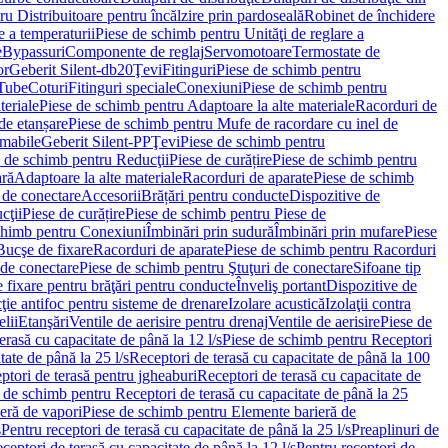
u Distribuitoare pentru încălzire prin pardoseală
Robinet de închidere
e a temperaturii
Piese de schimb pentru Unităţi de reglare a
e
Bypassuri
Componente de reglaj
Servomotoare
Termostate de
or
Geberit Silent-db20
Ţevi
Fitinguri
Piese de schimb pentru
rTube
Coturi
Fitinguri speciale
Conexiuni
Piese de schimb pentru
teriale
Piese de schimb pentru Adaptoare la alte materiale
Racorduri de
de etanșare
Piese de schimb pentru Mufe de racordare cu inel de
umabile
Geberit Silent-PP
Ţevi
Piese de schimb pentru
 de schimb pentru Reducţii
Piese de curățire
Piese de schimb pentru
ară
Adaptoare la alte materiale
Racorduri de aparate
Piese de schimb
 de conectare
Accesorii
Brățări pentru conducte
Dispozitive de
cţii
Piese de curățire
Piese de schimb pentru Piese de
chimb pentru Conexiuni
Îmbinări prin sudură
Îmbinări prin mufare
Piese
Bucşe de fixare
Racorduri de aparate
Piese de schimb pentru Racorduri
 de conectare
Piese de schimb pentru Ştuţuri de conectare
Sifoane tip
 fixare pentru brăţări pentru conducte
Înveliş portant
Dispozitive de
ţie antifoc pentru sisteme de drenare
Izolare acustică
Izolaţii contra
lii
Etanşări
Ventile de aerisire pentru drenaj
Ventile de aerisire
Piese de
erasă cu capacitate de până la 12 l/s
Piese de schimb pentru Receptori
ate de până la 25 l/s
Receptori de terasă cu capacitate de până la 100
tori de terasă pentru jgheaburi
Receptori de terasă cu capacitate de
 de schimb pentru Receptori de terasă cu capacitate de până la 25
eră de vapori
Piese de schimb pentru Elemente barieră de
s
Pentru receptori de terasă cu capacitate de până la 25 l/s
Preaplinuri de
ceptori de terasă cu capacitate de până la 12 l/s
Pentru receptori de