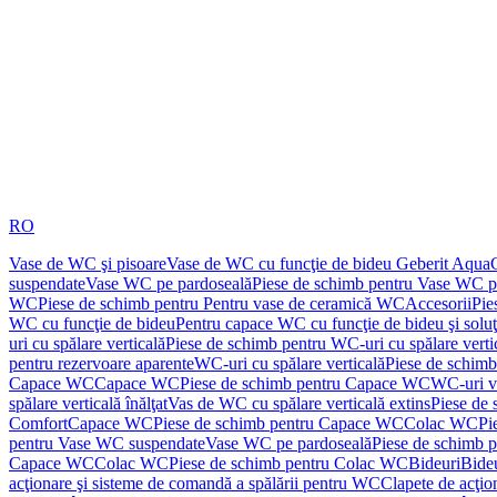
RO
Vase de WC şi pisoare
Vase de WC cu funcţie de bideu Geberit Aqua
suspendate
Vase WC pe pardoseală
Piese de schimb pentru Vase WC p
WC
Piese de schimb pentru Pentru vase de ceramică WC
Accesorii
Pie
WC cu funcţie de bideu
Pentru capace WC cu funcţie de bideu şi solu
uri cu spălare verticală
Piese de schimb pentru WC-uri cu spălare verti
pentru rezervoare aparente
WC-uri cu spălare verticală
Piese de schimb
Capace WC
Capace WC
Piese de schimb pentru Capace WC
WC-uri v
spălare verticală înălţat
Vas de WC cu spălare verticală extins
Piese de 
Comfort
Capace WC
Piese de schimb pentru Capace WC
Colac WC
Pi
pentru Vase WC suspendate
Vase WC pe pardoseală
Piese de schimb 
Capace WC
Colac WC
Piese de schimb pentru Colac WC
Bideuri
Bide
acţionare şi sisteme de comandă a spălării pentru WC
Clapete de acţio