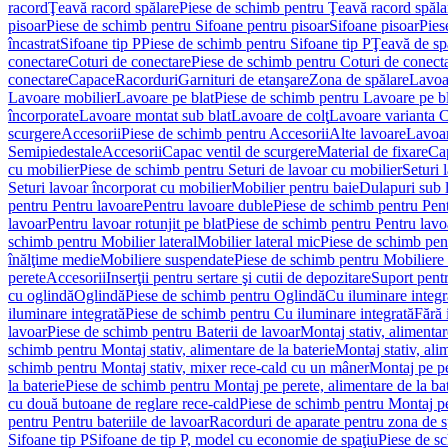
racord
Ţeavă racord spălare
Piese de schimb pentru Ţeavă racord spăla
pisoar
Piese de schimb pentru Sifoane pentru pisoar
Sifoane pisoar
Pies
încastrat
Sifoane tip P
Piese de schimb pentru Sifoane tip P
Ţeavă de spă
conectare
Coturi de conectare
Piese de schimb pentru Coturi de conect
conectare
Capace
Racorduri
Garnituri de etanşare
Zona de spălare
Lavoa
Lavoare mobilier
Lavoare pe blat
Piese de schimb pentru Lavoare pe bl
încorporate
Lavoare montat sub blat
Lavoare de colţ
Lavoare varianta 
scurgere
Accesorii
Piese de schimb pentru Accesorii
Alte lavoare
Lavoar
Semipiedestale
Accesorii
Capac ventil de scurgere
Material de fixare
Cap
cu mobilier
Piese de schimb pentru Seturi de lavoar cu mobilier
Seturi 
Seturi lavoar încorporat cu mobilier
Mobilier pentru baie
Dulapuri sub 
pentru Pentru lavoare
Pentru lavoare duble
Piese de schimb pentru Pen
lavoar
Pentru lavoar rotunjit pe blat
Piese de schimb pentru Pentru lavoa
schimb pentru Mobilier lateral
Mobilier lateral mic
Piese de schimb pent
înălţime medie
Mobiliere suspendate
Piese de schimb pentru Mobiliere
perete
Accesorii
Inserţii pentru sertare şi cutii de depozitare
Suport pentr
cu oglindă
Oglindă
Piese de schimb pentru Oglindă
Cu iluminare integr
iluminare integrată
Piese de schimb pentru Cu iluminare integrată
Fără 
lavoar
Piese de schimb pentru Baterii de lavoar
Montaj stativ, alimentare
schimb pentru Montaj stativ, alimentare de la baterie
Montaj stativ, ali
schimb pentru Montaj stativ, mixer rece-cald cu un mâner
Montaj pe per
la baterie
Piese de schimb pentru Montaj pe perete, alimentare de la bat
cu două butoane de reglare rece-cald
Piese de schimb pentru Montaj pe
pentru Pentru bateriile de lavoar
Racorduri de aparate pentru zona de sp
Sifoane tip P
Sifoane de tip P, model cu economie de spaţiu
Piese de s