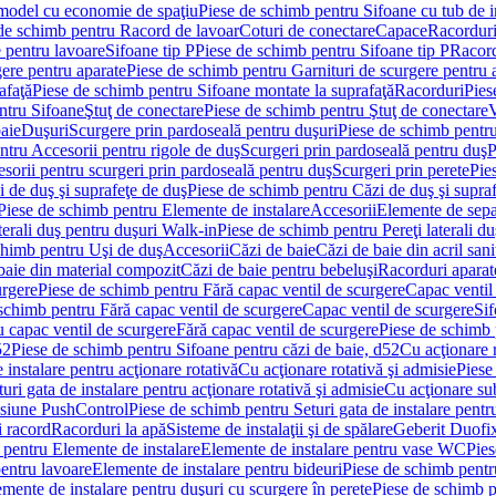
 model cu economie de spaţiu
Piese de schimb pentru Sifoane cu tub de 
de schimb pentru Racord de lavoar
Coturi de conectare
Capace
Racordur
 pentru lavoare
Sifoane tip P
Piese de schimb pentru Sifoane tip P
Racord
gere pentru aparate
Piese de schimb pentru Garnituri de scurgere pentru 
afaţă
Piese de schimb pentru Sifoane montate la suprafaţă
Racorduri
Pies
ntru Sifoane
Ştuţ de conectare
Piese de schimb pentru Ştuţ de conectare
V
baie
Duşuri
Scurgere prin pardoseală pentru duşuri
Piese de schimb pentru
ntru Accesorii pentru rigole de duş
Scurgeri prin pardoseală pentru duş
P
sorii pentru scurgeri prin pardoseală pentru duş
Scurgeri prin perete
Pie
i de duş şi suprafeţe de duş
Piese de schimb pentru Căzi de duş şi supra
Piese de schimb pentru Elemente de instalare
Accesorii
Elemente de sepa
aterali duş pentru duşuri Walk-in
Piese de schimb pentru Pereţi laterali d
chimb pentru Uşi de duş
Accesorii
Căzi de baie
Căzi de baie din acril sani
baie din material compozit
Căzi de baie pentru bebeluşi
Racorduri aparate
urgere
Piese de schimb pentru Fără capac ventil de scurgere
Capac ventil
schimb pentru Fără capac ventil de scurgere
Capac ventil de scurgere
Sif
 capac ventil de scurgere
Fără capac ventil de scurgere
Piese de schimb 
52
Piese de schimb pentru Sifoane pentru căzi de baie, d52
Cu acţionare 
 instalare pentru acţionare rotativă
Cu acţionare rotativă şi admisie
Piese
ri gata de instalare pentru acţionare rotativă şi admisie
Cu acţionare su
resiune PushControl
Piese de schimb pentru Seturi gata de instalare pent
i racord
Racorduri la apă
Sisteme de instalaţii şi de spălare
Geberit Duofi
 pentru Elemente de instalare
Elemente de instalare pentru vase WC
Pies
entru lavoare
Elemente de instalare pentru bideuri
Piese de schimb pentr
mente de instalare pentru duşuri cu scurgere în perete
Piese de schimb p