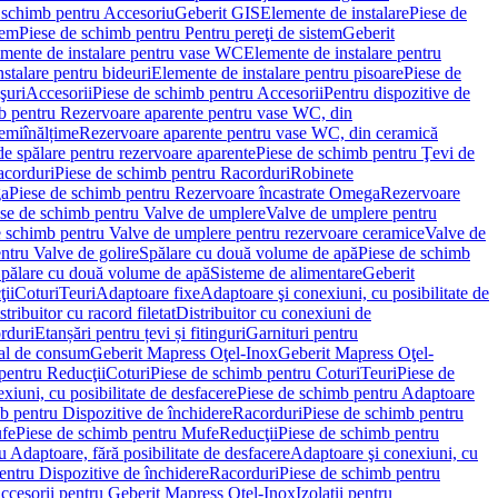
 schimb pentru Accesoriu
Geberit GIS
Elemente de instalare
Piese de
tem
Piese de schimb pentru Pentru pereţi de sistem
Geberit
emente de instalare pentru vase WC
Elemente de instalare pentru
stalare pentru bideuri
Elemente de instalare pentru pisoare
Piese de
şuri
Accesorii
Piese de schimb pentru Accesorii
Pentru dispozitive de
b pentru Rezervoare aparente pentru vase WC, din
emiînălțime
Rezervoare aparente pentru vase WC, din ceramică
de spălare pentru rezervoare aparente
Piese de schimb pentru Ţevi de
corduri
Piese de schimb pentru Racorduri
Robinete
ga
Piese de schimb pentru Rezervoare încastrate Omega
Rezervoare
se de schimb pentru Valve de umplere
Valve de umplere pentru
e schimb pentru Valve de umplere pentru rezervoare ceramice
Valve de
ntru Valve de golire
Spălare cu două volume de apă
Piese de schimb
Spălare cu două volume de apă
Sisteme de alimentare
Geberit
ii
Coturi
Teuri
Adaptoare fixe
Adaptoare şi conexiuni, cu posibilitate de
stribuitor cu racord filetat
Distribuitor cu conexiuni de
orduri
Etanșări pentru țevi și fitinguri
Garnituri pentru
al de consum
Geberit Mapress Oţel-Inox
Geberit Mapress Oţel-
pentru Reducţii
Coturi
Piese de schimb pentru Coturi
Teuri
Piese de
xiuni, cu posibilitate de desfacere
Piese de schimb pentru Adaptoare
b pentru Dispozitive de închidere
Racorduri
Piese de schimb pentru
fe
Piese de schimb pentru Mufe
Reducţii
Piese de schimb pentru
 Adaptoare, fără posibilitate de desfacere
Adaptoare şi conexiuni, cu
entru Dispozitive de închidere
Racorduri
Piese de schimb pentru
ccesorii pentru Geberit Mapress Oţel-Inox
Izolaţii pentru