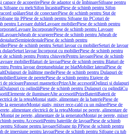
i capace de acoperire
Piese de adaptor şi de îmbinare
Sifoane pentru
ru Sifoane cu melc
Sifon încastrat
Piese de schimb pentru Sifon
racord spălare
Ştuţ de conectare
Piese de schimb pentru Ştuţ de
Sifoane tip P
Piese de schimb pentru Sifoane tip P
Coturi de
mb pentru Lavoare duble
Lavoare mobilier
Piese de schimb pentru
orporate
Lavoare încorporate
Piese de schimb pentru Lavoare
ii
Lavoare
Jgheab de scurgere
Piese de schimb pentru Jgheab de
destaluri
Semipiedestale
Piese de schimb pentru
ilier
Piese de schimb pentru Seturi lavoar cu mobilier
Seturi de lavoar
u dulap
Seturi lavoar încorporat cu mobilier
Piese de schimb pentru
e de schimb pentru Pentru chiuvete
Pentru lavoare
Piese de schimb
lavoare mobilier
Blaturi de lavoar
Piese de schimb pentru Blaturi de
ntru Pentru lavoar dreptunghiular pe blat
Mobilier lateral
Piese de
alt
Dulapuri de înălţime medie
Piese de schimb pentru Dulapuri de
mobilier
Etajere de perete
Piese de schimb pentru Etajere de
i de picioare
Panouri magnetice
Prize
Alte accesorii
Oglinzi şi dulapuri
tă
Dulapuri cu oglindă
Piese de schimb pentru Dulapuri cu oglindă
Cu
orii
Elemente de iluminare
Alte accesorii
Prize
Baterii
Baterii de
ctrică de la reţea
Montaj stativ, alimentare de la baterie
Piese de
de la generator
Montaj stativ, mixer rece-cald cu un mâner
Piese de
ete, alimentare electrică de la reţea
Montaj pe perete, alimentare de
Montaj pe perete, alimentare de la generator
Montaj pe perete, mixer
schimb pentru Accesorii
Pentru bateriile de lavoar
Piese de schimb
 pentru Sifoane pentru lavoare
Sifoane tip P
Piese de schimb pentru
ub de imersiune pentru lavoar
Piese de schimb pentru Sifoane cu tub