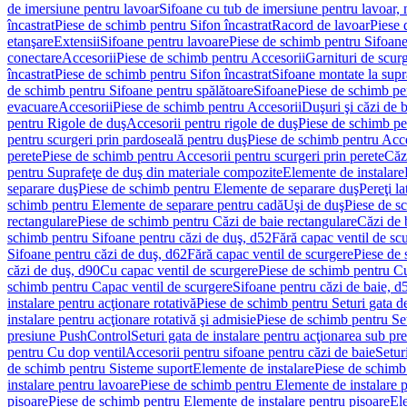
de imersiune pentru lavoar
Sifoane cu tub de imersiune pentru lavoar,
încastrat
Piese de schimb pentru Sifon încastrat
Racord de lavoar
Piese 
etanşare
Extensii
Sifoane pentru lavoare
Piese de schimb pentru Sifoane
conectare
Accesorii
Piese de schimb pentru Accesorii
Garnituri de scur
încastrat
Piese de schimb pentru Sifon încastrat
Sifoane montate la supr
de schimb pentru Sifoane pentru spălătoare
Sifoane
Piese de schimb pe
evacuare
Accesorii
Piese de schimb pentru Accesorii
Duşuri şi căzi de 
pentru Rigole de duş
Accesorii pentru rigole de duş
Piese de schimb pe
pentru scurgeri prin pardoseală pentru duş
Piese de schimb pentru Acce
perete
Piese de schimb pentru Accesorii pentru scurgeri prin perete
Căz
pentru Suprafeţe de duş din materiale compozite
Elemente de instalare
separare duş
Piese de schimb pentru Elemente de separare duş
Pereţi l
schimb pentru Elemente de separare pentru cadă
Uşi de duş
Piese de s
rectangulare
Piese de schimb pentru Căzi de baie rectangulare
Căzi de 
schimb pentru Sifoane pentru căzi de duş, d52
Fără capac ventil de sc
Sifoane pentru căzi de duş, d62
Fără capac ventil de scurgere
Piese de 
căzi de duş, d90
Cu capac ventil de scurgere
Piese de schimb pentru Cu
schimb pentru Capac ventil de scurgere
Sifoane pentru căzi de baie, d
instalare pentru acţionare rotativă
Piese de schimb pentru Seturi gata de
instalare pentru acţionare rotativă şi admisie
Piese de schimb pentru Setu
presiune PushControl
Seturi gata de instalare pentru acţionarea sub p
pentru Cu dop ventil
Accesorii pentru sifoane pentru căzi de baie
Setur
de schimb pentru Sisteme suport
Elemente de instalare
Piese de schimb
instalare pentru lavoare
Piese de schimb pentru Elemente de instalare p
pisoare
Piese de schimb pentru Elemente de instalare pentru pisoare
Ele