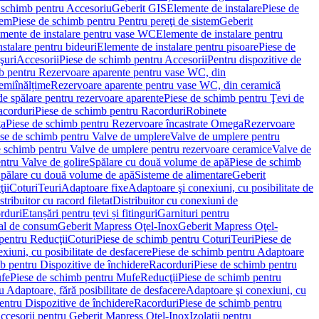
 schimb pentru Accesoriu
Geberit GIS
Elemente de instalare
Piese de
tem
Piese de schimb pentru Pentru pereţi de sistem
Geberit
emente de instalare pentru vase WC
Elemente de instalare pentru
stalare pentru bideuri
Elemente de instalare pentru pisoare
Piese de
şuri
Accesorii
Piese de schimb pentru Accesorii
Pentru dispozitive de
b pentru Rezervoare aparente pentru vase WC, din
emiînălțime
Rezervoare aparente pentru vase WC, din ceramică
de spălare pentru rezervoare aparente
Piese de schimb pentru Ţevi de
corduri
Piese de schimb pentru Racorduri
Robinete
ga
Piese de schimb pentru Rezervoare încastrate Omega
Rezervoare
se de schimb pentru Valve de umplere
Valve de umplere pentru
e schimb pentru Valve de umplere pentru rezervoare ceramice
Valve de
ntru Valve de golire
Spălare cu două volume de apă
Piese de schimb
Spălare cu două volume de apă
Sisteme de alimentare
Geberit
ii
Coturi
Teuri
Adaptoare fixe
Adaptoare şi conexiuni, cu posibilitate de
stribuitor cu racord filetat
Distribuitor cu conexiuni de
orduri
Etanșări pentru țevi și fitinguri
Garnituri pentru
al de consum
Geberit Mapress Oţel-Inox
Geberit Mapress Oţel-
pentru Reducţii
Coturi
Piese de schimb pentru Coturi
Teuri
Piese de
xiuni, cu posibilitate de desfacere
Piese de schimb pentru Adaptoare
b pentru Dispozitive de închidere
Racorduri
Piese de schimb pentru
fe
Piese de schimb pentru Mufe
Reducţii
Piese de schimb pentru
 Adaptoare, fără posibilitate de desfacere
Adaptoare şi conexiuni, cu
entru Dispozitive de închidere
Racorduri
Piese de schimb pentru
ccesorii pentru Geberit Mapress Oţel-Inox
Izolaţii pentru