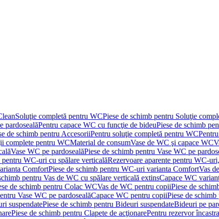
Clean
Soluţie completă pentru WC
Piese de schimb pentru Soluţie comp
e pardoseală
Pentru capace WC cu funcţie de bideu
Piese de schimb pen
se de schimb pentru Accesorii
Pentru soluţie completă pentru WC
Pentru
ţii complete pentru WC
Material de consum
Vase de WC şi capace WC
V
cală
Vase WC pe pardoseală
Piese de schimb pentru Vase WC pe pardos
 pentru WC-uri cu spălare verticală
Rezervoare aparente pentru WC-uri,
arianta Comfort
Piese de schimb pentru WC-uri varianta Comfort
Vas de
schimb pentru Vas de WC cu spălare verticală extins
Capace WC varian
ese de schimb pentru Colac WC
Vas de WC pentru copii
Piese de schim
pentru Vase WC pe pardoseală
Capace WC pentru copii
Piese de schimb
uri suspendate
Piese de schimb pentru Bideuri suspendate
Bideuri pe par
nare
Piese de schimb pentru Clapete de acţionare
Pentru rezervor încastr