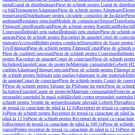
metal
Gamă de distribuitoare
Piese de schimb pentru Gamă de distribui
cu bilă
Termometre
Adaptoare
Piese de schimb pentru Adaptoare
Elemen
temperaturii
Distribuitoare pentru circuitele corpurilor de încălzire
Piese
ambianţă
Regulator principal
Module de comunicare
Senzori
Transforma
Fitinguri
Coturi
Ramificaţii
Piese de schimb pentru Ramificaţii
Reducţii
Conexiuni
Îmbinări prin sudură
Îmbinări prin mufare
Piese de schimb p
aparate
Piese de schimb pentru Racorduri de aparate
Coturi de conecta
etanșare
Accesorii
Brăţări pentru conducte
Dispozitive de fixare pentru 
Ţevi
Fitinguri
Piese de schimb pentru Fitinguri
Coturi
Piese de schimb p
Piese de curățire
Conexiuni
Piese de schimb pentru Conexiuni
Îmbinări
pentru Racorduri de aparate
Coturi de conectare
Piese de schimb pentr
închidere
Etanșări
Capac de protecție
Materiale consumabile
Geberit H
curățire
Adaptoare
Fitinguri speciale
Piese de schimb pentru Fitinguri s
de schimb pentru Îmbinări prin mufare
Adaptoare la alte materiale
Îmbin
de aparate
Coturi de conectare
Piese de schimb pentru Coturi de conect
P
Piese de schimb pentru Sifoane tip P
Sifoane tip melc
Piese de schimb
închidere
Etanșări
Casete de protecţie
Materiale consumabile
Protecţie a
propagării sunetului în masă solidă
Izolaţii contra propagării sunetului 
schimb pentru Ventile de aerisire
Instalaţie pluvială Geberit Pluvia
Rece
de terasă cu capacitate de până la 12 l/s
Receptori de terasă cu capacita
l/s
Piese de schimb pentru Receptori de terasă cu capacitate de până la 
până la 12 l/s
Piese de schimb pentru Receptori de terasă cu capacitate 
l/s
Receptori de terasă cu capacitate de până la 100 l/s
Piese de schimb p
vapori
Pentru receptori de terasă cu capacitate de până la 12 l/s
Piese de
urgenţă
Piese de schimb pentru Preaplinuri de urgenţă
Pentru receptori 