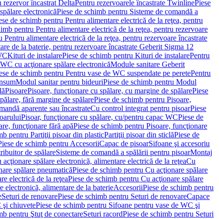
 rezervor încastrat Delta
Pentru rezervoarele încastrate Twinline
Piese
spălare electronică
Piese de schimb pentru Sisteme de comandă a
ese de schimb pentru Pentru alimentare electrică de la reţea, pentru
imb pentru Pentru alimentare electrică de la reţea, pentru rezervoare
 Pentru alimentare electrică de la reţea, pentru rezervoare încastrate
re de la baterie, pentru rezervoare încastrate Geberit Sigma 12
 WC
Kituri de instalare
Piese de schimb pentru Kituri de instalare
Pentru
 WC cu acţionare spălare electronică
Module sanitare Geberit
ese de schimb pentru Pentru vase de WC suspendate pe perete
Pentru
onsum
Modul sanitar pentru bideuri
Piese de schimb pentru Modul
lă
Pisoare
Pisoare, funcţionare cu spălare, cu margine de spălare
Piese
spălare, fără margine de spălare
Piese de schimb pentru Pisoare,
mandă aparente sau încastrate
Cu control integrat pentru pisoar
Piese
oarului
Pisoar, funcţionare cu spălare, cu/pentru capac WC
Piese de
are, funcţionare fără apă
Piese de schimb pentru Pisoare, funcţionare
b pentru Partiţii pisoar din plastic
Partiţii pisoar din sticlă
Piese de
Piese de schimb pentru Accesorii
Capac de pisoar
Sifoane şi accesoriu
ribuitor de spălare
Sisteme de comandă a spălării pentru pisoar
Montaj
acţionare spălare electronică, alimentare electrică de la reţea
Cu
nare spălare pneumatică
Piese de schimb pentru Cu acţionare spălare
re electrică de la reţea
Piese de schimb pentru Cu acţionare spălare
 electronică, alimentare de la baterie
Accesorii
Piese de schimb pentru
e
Seturi de renovare
Piese de schimb pentru Seturi de renovare
Capace
 şi chiuvete
Piese de schimb pentru Sifoane pentru vase de WC şi
mb pentru Ştuţ de conectare
Seturi racord
Piese de schimb pentru Seturi