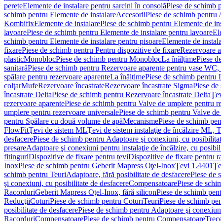
perete
Elemente de instalare pentru sarcini în consolă
Piese de schimb p
schimb pentru Elemente de instalare
Accesorii
Piese de schimb pentru 
Kombifix
Elemente de instalare
Piese de schimb pentru Elemente de ins
lavoare
Piese de schimb pentru Elemente de instalare pentru lavoare
El
schimb pentru Elemente de instalare pentru pisoare
Elemente de instala
fixare
Piese de schimb pentru Pentru dispozitive de fixare
Rezervoare a
plastic
Monobloc
Piese de schimb pentru Monobloc
La înălțime
Piese d
sanitară
Piese de schimb pentru Rezervoare aparente pentru vase WC, 
spălare pentru rezervoare aparente
La înălțime
Piese de schimb pentru 
colţar
Mufe
Rezervoare încastrate
Rezervoare încastrate Sigma
Piese de
încastrate Delta
Piese de schimb pentru Rezervoare încastrate Delta
Ţev
rezervoare aparente
Piese de schimb pentru Valve de umplere pentru r
umplere pentru rezervoare universale
Piese de schimb pentru Valve de
pentru Spălare cu două volume de apă
Mecanisme
Piese de schimb pe
FlowFit
Ţevi de sistem ML
Ţevi de sistem instalaţie de încălzire ML,
desfacere
Piese de schimb pentru Adaptoare şi conexiuni, cu posibilita
presare
Adaptoare şi conexiuni pentru instalaţie de încălzire, cu posibil
fitinguri
Dispozitive de fixare pentru țevi
Dispozitive de fixare pentru r
Inox
Piese de schimb pentru Geberit Mapress Oţel-Inox
Ţevi 1.4401
Ţe
schimb pentru Teuri
Adaptoare, fără posibilitate de desfacere
Piese de 
şi conexiuni, cu posibilitate de desfacere
Compensatoare
Piese de sch
Racorduri
Geberit Mapress Oţel-Inox, fără silicon
Piese de schimb pent
Reducţii
Coturi
Piese de schimb pentru Coturi
Teuri
Piese de schimb pen
posibilitate de desfacere
Piese de schimb pentru Adaptoare şi conexiuni,
Racorduri
Compensatoare
Piese de schimb pentru Compensatoare
Trece