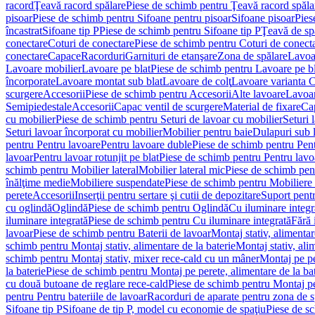
racord
Ţeavă racord spălare
Piese de schimb pentru Ţeavă racord spăla
pisoar
Piese de schimb pentru Sifoane pentru pisoar
Sifoane pisoar
Pies
încastrat
Sifoane tip P
Piese de schimb pentru Sifoane tip P
Ţeavă de spă
conectare
Coturi de conectare
Piese de schimb pentru Coturi de conect
conectare
Capace
Racorduri
Garnituri de etanşare
Zona de spălare
Lavoa
Lavoare mobilier
Lavoare pe blat
Piese de schimb pentru Lavoare pe bl
încorporate
Lavoare montat sub blat
Lavoare de colţ
Lavoare varianta 
scurgere
Accesorii
Piese de schimb pentru Accesorii
Alte lavoare
Lavoar
Semipiedestale
Accesorii
Capac ventil de scurgere
Material de fixare
Cap
cu mobilier
Piese de schimb pentru Seturi de lavoar cu mobilier
Seturi 
Seturi lavoar încorporat cu mobilier
Mobilier pentru baie
Dulapuri sub 
pentru Pentru lavoare
Pentru lavoare duble
Piese de schimb pentru Pen
lavoar
Pentru lavoar rotunjit pe blat
Piese de schimb pentru Pentru lavoa
schimb pentru Mobilier lateral
Mobilier lateral mic
Piese de schimb pent
înălţime medie
Mobiliere suspendate
Piese de schimb pentru Mobiliere
perete
Accesorii
Inserţii pentru sertare şi cutii de depozitare
Suport pentr
cu oglindă
Oglindă
Piese de schimb pentru Oglindă
Cu iluminare integr
iluminare integrată
Piese de schimb pentru Cu iluminare integrată
Fără 
lavoar
Piese de schimb pentru Baterii de lavoar
Montaj stativ, alimentare
schimb pentru Montaj stativ, alimentare de la baterie
Montaj stativ, ali
schimb pentru Montaj stativ, mixer rece-cald cu un mâner
Montaj pe per
la baterie
Piese de schimb pentru Montaj pe perete, alimentare de la bat
cu două butoane de reglare rece-cald
Piese de schimb pentru Montaj pe
pentru Pentru bateriile de lavoar
Racorduri de aparate pentru zona de sp
Sifoane tip P
Sifoane de tip P, model cu economie de spaţiu
Piese de s