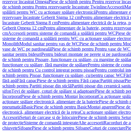
rezervor încastrat Omega
Piese de schimb pentru Pentru rezervor înca
de schimb pentru Pentru rezervoarele încastrate Twinline
Accesorii
Mat
spălării pentru WC cu acţionare spălare electronică
Pentru alimentare e
rezervoare încastrate Geberit Sigma 12 cm
Pentru alimentare electrică
încastrate Geberit Sigma 8 cm
Pentru alimentare electrică de la reţea
Geberit Omega 12 cm
Pentru alimentare de la baterie, pentru rezervo
cm
Accesorii pentru sisteme de comandă a spălării pentru WC
Piese de
sisteme de comandă a spălării pentru WC cu acţionare spălare electro
Monolith
Modul sanitar pentru vas de WC
Piese de schimb pentru Mod
vase de WC pe pardoseală
Piese de schimb pentru Pentru vase de WC
sanitar pentru bideuri
Pentru bideuri montate pe perete şi pe pardoseal
de schimb pentru Pisoare, funcţionare cu spălare, cu margine de spăla
funcţionare cu spălare, fără margine de spălare
Pentru sisteme de coma
de schimb pentru Cu control integrat pentru pisoar
Pentru controlul int
schimb pentru Pisoar, funcţionare cu spălare, cu/pentru capac WC
Fără
fără apă
Fără capac
Piese de schimb pentru Fără capac
Partiţii pisoar
Pie
schimb pentru Partiţii pisoar din sticlă
Partiţii pisoar din ceramică sanit
sifon
Ţevi de spălare, coturi de spălare şi adaptoare
Piese de schimb pen
încorporat
Piese de schimb pentru Montaj încorporat
Cu acţionare spăla
acţionare spălare electronică, alimentare de la baterie
Piese de schimb p
pneumatică
Basic
Piese de schimb pentru Basic
Montaj aparent
Piese de
electronică, alimentare electrică de la reţea
Cu acţionare spălare electro
Accesorii
Seturi de carcase şi de înlocuire
Piese de schimb pentru Seturi
de protecţie
Sisteme de comandă integrate
Alte accesorii
Racorduri de a
chiuvete
Sifoane
Piese de schimb pentru Sifoane
Coturi de conectare
Pi