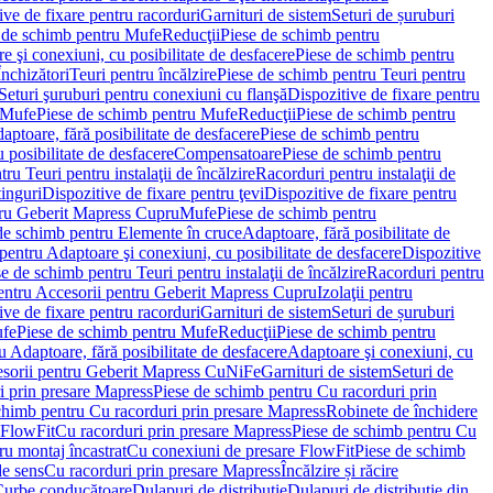
ve de fixare pentru racorduri
Garnituri de sistem
Seturi de șuruburi
 de schimb pentru Mufe
Reducţii
Piese de schimb pentru
e şi conexiuni, cu posibilitate de desfacere
Piese de schimb pentru
nchizători
Teuri pentru încălzire
Piese de schimb pentru Teuri pentru
Seturi şuruburi pentru conexiuni cu flanşă
Dispozitive de fixare pentru
Mufe
Piese de schimb pentru Mufe
Reducţii
Piese de schimb pentru
aptoare, fără posibilitate de desfacere
Piese de schimb pentru
 posibilitate de desfacere
Compensatoare
Piese de schimb pentru
ru Teuri pentru instalaţii de încălzire
Racorduri pentru instalaţii de
tinguri
Dispozitive de fixare pentru ţevi
Dispozitive de fixare pentru
tru Geberit Mapress Cupru
Mufe
Piese de schimb pentru
de schimb pentru Elemente în cruce
Adaptoare, fără posibilitate de
pentru Adaptoare şi conexiuni, cu posibilitate de desfacere
Dispozitive
e de schimb pentru Teuri pentru instalaţii de încălzire
Racorduri pentru
entru Accesorii pentru Geberit Mapress Cupru
Izolaţii pentru
ve de fixare pentru racorduri
Garnituri de sistem
Seturi de șuruburi
fe
Piese de schimb pentru Mufe
Reducţii
Piese de schimb pentru
 Adaptoare, fără posibilitate de desfacere
Adaptoare şi conexiuni, cu
sorii pentru Geberit Mapress CuNiFe
Garnituri de sistem
Seturi de
i prin presare Mapress
Piese de schimb pentru Cu racorduri prin
chimb pentru Cu racorduri prin presare Mapress
Robinete de închidere
 FlowFit
Cu racorduri prin presare Mapress
Piese de schimb pentru Cu
ru montaj încastrat
Cu conexiuni de presare FlowFit
Piese de schimb
de sens
Cu racorduri prin presare Mapress
Încălzire și răcire
Curbe conducătoare
Dulapuri de distribuţie
Dulapuri de distribuţie din