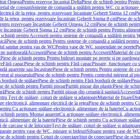
strat Omega
Pentru rezervor încastrat Delta
Piese de schimb pentru Pentru
erial de consum
Sisteme de comandă a spălării pentru WC cu acţionare 
lectrică de la reţea, pentru rezervoare încastrate Geberit Sigma 12 cm
Pi
 de la reţea, pentru rezervoare încastrate Geberit Sigma 8 cm
Piese de sch
, pentru rezervoare încastrate Geberit Omega 12 cm
Piese de schimb pentru
are încastrate Geberit Sigma 12 cm
Piese de schimb pentru Pentru alimenta
 schimb pentru Accesorii pentru sisteme de comandă a spălării pentru
nică
Piese de schimb pentru Pentru sisteme de comandă a spălării pentru
ul sanitar pentru vas de WC
Pentru vase de WC suspendate pe perete
Pi
 pe pardoseală
Accesorii
Piese de schimb pentru Accesorii
Material de c
ă
Piese de schimb pentru Pentru bideuri montate pe perete şi pe pardosea
re
Fără capac
Piese de schimb pentru Fără capac
Pisoare, funcţionare cu 
ndă aparente sau încastrate
Piese de schimb pentru Pentru sisteme de co
egrat al pisoarului
Piese de schimb pentru Pentru controlul integrat al pis
 bordură de spălare
Piese de schimb pentru Fără bordură de spălare
Piso
se de schimb pentru Partiţii pisoar
Partiţii pisoar din plastic
Piese de schim
ară
Piese de schimb pentru Partiţii pisoar din ceramică sanitară
Accesorii
tru Ţevi de spălare, coturi de spălare şi adaptoare
Material de fixare
Dist
re electronică, alimentare electrică de la reţea
Piese de schimb pentru Cu 
entru Cu acţionare spălare electronică, alimentare de la baterie
Cu acţio
 schimb pentru Montaj aparent
Cu acţionare spălare electronică, alimenta
nică, alimentare de la baterie
Piese de schimb pentru Cu acţionare spălare
 de carcase şi de înlocuire
Ţevi de spălare, coturi de spălare şi adaptoar
parate pentru vase de WC, pisoare şi bideuri
Sifoane pentru vase de WC
ese de schimb pentru Coturi de conectare
Ştuţ de conectare
Piese de schi