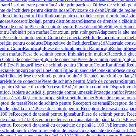
toare
Distribuitoare pentru încălzire prin pardoseală
Piese de schimb pentr
te de închidere pentru distribuitoare
Divizoare de debit
Unităţi de reglar
 de schimb pentru Distribuitoare pentru circuitele corpurilor de încălzir
toare
Accesorii
Izolaţii pentru distribuitoare
Sisteme de drenare a clădiril
Piese de curățire
Piese de schimb pentru Piese de curățire
Fitinguri Supe
entru Îmbinări prin mufare
Conexiuni prin strângere
Adaptoare la alte ma
re
Piese de schimb pentru Coturi de conectare
Mufe de racordare cu inel 
brăţări pentru conducte
Dispozitive de închidere
Etanșări
Materiale cons
entru Coturi
Ramificaţii
Piese de schimb pentru Ramificaţii
Reducţii
Piese
 prin mufare
Piese de schimb pentru Îmbinări prin mufare
Racorduri ghe
u Coturi de conectare
Ştuţuri de conectare
Piese de schimb pentru Ştuţuri
DPE
Ţevi
Fitinguri
Piese de schimb pentru Fitinguri
Coturi
Ramificaţii
Redu
peciale
Fitinguri SuperTube
Coturi
Fitinguri speciale
Conexiuni
Piese de s
ări filetate
Piese de schimb pentru Îmbinări filetate
Conexiuni cu flanşă
are
Mufe de conectare
Piese de schimb pentru Mufe de conectare
Ştuţuri
 pentru Sifoane tip melc
Accesorii
Brăţări pentru conducte
Dispozitive de
ntifoc, izolare acustică şi protecţie contra umezelii
Protecţie antifoc
Protec
în masă solidă şi contra propagării sunetului în aer
Protecţie contra umeze
ptori de terasă
Piese de schimb pentru Receptori de terasă
Receptori de t
te de până la 25 l/s
Piese de schimb pentru Receptori de terasă cu capacit
100 l/s
Receptori de terasă pentru jgheaburi
Piese de schimb pentru Recep
de până la 12 l/s
Receptori de terasă cu capacitate de până la 25 l/s
Piese
entru Receptori de terasă cu capacitate de până la 100 l/s
Elemente bari
 schimb pentru Pentru receptori de terasă cu capacitate de până la 12 l/
de terasă cu capacitate de până la 12 l/s
Piese de schimb pentru Pentru re