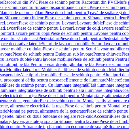
re
Racorduri din PVC
Piese de schimb pentru Racorduri din PVC
Mufe ş
e de schimb pentru Sifoane pisoar
Sifoane cu melc
Piese de schimb pent
lare şi de racord spălare
Piese de schimb pentru Ţeavă de spălare şi de 
are
Sifoane pentru bideuri
Piese de schimb pentru Sifoane pentru bideuri
re
Lavoare
Piese de schimb pentru Lavoare
Lavoare duble
Piese de schi
at
Lavoar
Piese de schimb pentru Lavoar
Lavoar de colţ
Lavoare semiînc
Comfort
Lavoare pentru copii
Piese de schimb pentru Lavoare pentru cop
e pentru săli de clasă
Piedestaluri
Piese de schimb pentru Piedestaluri
Pie
ace decorative laterale
Seturi de lavoar cu mobilier
Seturi lavoar cu mob
lavoar mobilier cu dulap
Piese de schimb pentru Seturi lavoar mobilier c
lavoare
Piese de schimb pentru Dulapuri sub lavoare
Pentru chiuvete
Pies
tru lavoare duble
Pentru lavoare mobilier
Piese de schimb pentru Pentru 
r rotunjit pe blat
Pentru lavoar dreptunghiular pe blat
Piese de schimb pe
ru Mobilier lateral mic
Mobilier înalt
Piese de schimb pentru Mobilier în
 suspendate
Alte tipuri de mobilier
Piese de schimb pentru Alte tipuri de 
u prosoape şi cârlig pentru prosoape
Elemente de iluminare
Mânere
Setur
ată
Piese de schimb pentru Cu iluminare integrată
Fără iluminare integra
iluminare integrată
Piese de schimb pentru Fără iluminare integrată
Acces
 electrică de la reţea
Piese de schimb pentru Montaj stativ, alimentare ele
mentare de la generator
Piese de schimb pentru Montaj stativ, alimentare 
ete, alimentare electrică de la reţea
Piese de schimb pentru Montaj pe per
erie
Montaj pe perete, alimentare de la generator
Piese de schimb pentru 
 perete, mixer cu două butoane de reglare rece-cald
Accesorii
Piese de 
ălare, lavoar, aparate şi spălător
Sifoane pentru lavoare
Piese de schimb
chimb pentru Sifoane de tip P, model cu economie de spaţiu
Sifoane cu t