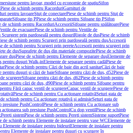
imersiune pentru lavoar, model cu economie de spaţiu
Sifon
i
Piese de schimb pentru Racorduri
Garnituri de
uri pentru lavoare
Ştuţ de conectare
Piese de schimb pentru Ştuţ de
aparate
Sifoane tip P
Piese de schimb pentru Sifoane tip P
Sifon
e de schimb pentru Racorduri
Accesorii
Sifoane pentru spălătoare
Piese
entile de evacuare
Piese de schimb pentru Ventile de
 Scurgere prin pardoseală pentru duşuri
Rigole de duş
Piese de schimb
iese de schimb pentru Scurgeri prin pardoseală pentru duş
Accesorii
se de schimb pentru Scurgeri prin perete
Accesorii pentru scurgeri prin
feţe de duş
Suprafeţe de duş din materiale compozite
Piese de schimb
rare duş
Piese de schimb pentru Elemente de separare duş
Elemente de
uş pentru duşuri Walk-in
Elemente de separare pentru cadă
Piese de
tar
Piese de schimb pentru Căzi de baie din acril sanitar
Căzi de baie
 pentru duşuri şi căzi de baie
Sifoane pentru căzi de duş, d52
Piese de
 de scurgere
Sifoane pentru căzi de duş, d62
Piese de schimb pentru
oane pentru căzi de duş, d90
Piese de schimb pentru Sifoane pentru
pentru Fără capac ventil de scurgere
Capac ventil de scurgere
Piese de
rotativă
Piese de schimb pentru Cu acţionare rotativă
Seturi gata de
 de schimb pentru Cu acţionare rotativă şi admisie
Seturi gata de
b presiune PushControl
Piese de schimb pentru Cu acţionare sub
ru acţionarea sub presiune PushControl
Cu dop ventil
Piese de schimb
x
Pereţi sistem
Piese de schimb pentru Pereţi sistem
Sisteme suport
Piese
e de schimb pentru Elemente de instalare pentru vase WC
Elemente de
u Elemente de instalare pentru bideuri
Elemente de instalare pentru
entru Elemente de instalare pentru duşuri cu scurgere în