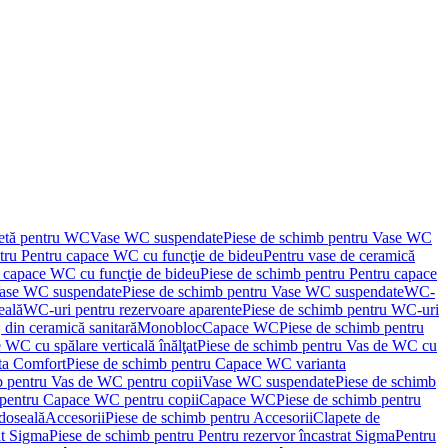
letă pentru WC
Vase WC suspendate
Piese de schimb pentru Vase WC
tru Pentru capace WC cu funcţie de bideu
Pentru vase de ceramică
 capace WC cu funcţie de bideu
Piese de schimb pentru Pentru capace
ase WC suspendate
Piese de schimb pentru Vase WC suspendate
WC-
eală
WC-uri pentru rezervoare aparente
Piese de schimb pentru WC-uri
 din ceramică sanitară
Monobloc
Capace WC
Piese de schimb pentru
 WC cu spălare verticală înălţat
Piese de schimb pentru Vas de WC cu
ta Comfort
Piese de schimb pentru Capace WC varianta
b pentru Vas de WC pentru copii
Vase WC suspendate
Piese de schimb
 pentru Capace WC pentru copii
Capace WC
Piese de schimb pentru
doseală
Accesorii
Piese de schimb pentru Accesorii
Clapete de
at Sigma
Piese de schimb pentru Pentru rezervor încastrat Sigma
Pentru