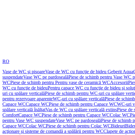
RO
Vase de WC şi pisoare
Vase de WC cu funcţie de bideu Geberit Aqua
suspendate
Vase WC pe pardoseală
Piese de schimb pentru Vase WC p
WC
Piese de schimb pentru Pentru vase de ceramică WC
Accesorii
Pie
WC cu funcţie de bideu
Pentru capace WC cu funcţie de bideu şi solu
uri cu spălare verticală
Piese de schimb pentru WC-uri cu spălare verti
pentru rezervoare aparente
WC-uri cu spălare verticală
Piese de schimb
Capace WC
Capace WC
Piese de schimb pentru Capace WC
WC-uri v
spălare verticală înălţat
Vas de WC cu spălare verticală extins
Piese de 
Comfort
Capace WC
Piese de schimb pentru Capace WC
Colac WC
Pi
pentru Vase WC suspendate
Vase WC pe pardoseală
Piese de schimb 
Capace WC
Colac WC
Piese de schimb pentru Colac WC
Bideuri
Bide
acţionare şi sisteme de comandă a spălării pentru WC
Clapete de acţio