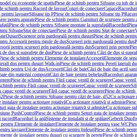
 model cu economie de spaţiu
Piese de schimb pentru Sifoane cu tub de 
de schimb pentru Racord de lavoar
Coturi de conectare
Capace
Racordur
 pentru lavoare
Sifoane tip P
Piese de schimb pentru Sifoane tip P
Racord
gere pentru aparate
Piese de schimb pentru Garnituri de scurgere pentru 
afaţă
Piese de schimb pentru Sifoane montate la suprafaţă
Racorduri
Pies
ntru Sifoane
Ştuţ de conectare
Piese de schimb pentru Ştuţ de conectare
V
baie
Duşuri
Scurgere prin pardoseală pentru duşuri
Piese de schimb pentru
ntru Accesorii pentru rigole de duş
Scurgeri prin pardoseală pentru duş
P
sorii pentru scurgeri prin pardoseală pentru duş
Scurgeri prin perete
Pie
i de duş şi suprafeţe de duş
Piese de schimb pentru Căzi de duş şi supra
Piese de schimb pentru Elemente de instalare
Accesorii
Elemente de sepa
aterali duş pentru duşuri Walk-in
Piese de schimb pentru Pereţi laterali d
chimb pentru Uşi de duş
Accesorii
Căzi de baie
Căzi de baie din acril sani
baie din material compozit
Căzi de baie pentru bebeluşi
Racorduri aparate
urgere
Piese de schimb pentru Fără capac ventil de scurgere
Capac ventil
schimb pentru Fără capac ventil de scurgere
Capac ventil de scurgere
Sif
 capac ventil de scurgere
Fără capac ventil de scurgere
Piese de schimb 
52
Piese de schimb pentru Sifoane pentru căzi de baie, d52
Cu acţionare 
 instalare pentru acţionare rotativă
Cu acţionare rotativă şi admisie
Piese
ri gata de instalare pentru acţionare rotativă şi admisie
Cu acţionare su
resiune PushControl
Piese de schimb pentru Seturi gata de instalare pent
i racord
Racorduri la apă
Sisteme de instalaţii şi de spălare
Geberit Duofi
 pentru Elemente de instalare
Elemente de instalare pentru vase WC
Pies
entru lavoare
Elemente de instalare pentru bideuri
Piese de schimb pentr
mente de instalare pentru duşuri cu scurgere în perete
Piese de schimb p