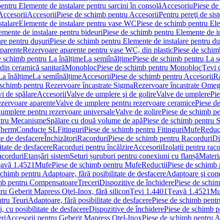
entru Elemente de instalare pentru sarcini în consolă
Accesoriu
Piese de
Accesorii
Accesorii
Piese de schimb pentru Accesorii
Pentru pereţi de sis
talare
Elemente de instalare pentru vase WC
Piese de schimb pentru El
emente de instalare pentru bideuri
Piese de schimb pentru Elemente de in
re pentru duşuri
Piese de schimb pentru Elemente de instalare pentru du
parente
Rezervoare aparente pentru vase WC, din plastic
Piese de schim
e schimb pentru La înălțime
La semiînălțime
Piese de schimb pentru La s
din ceramică sanitară
Monobloc
Piese de schimb pentru Monobloc
Ţevi 
La înălțime
La semiînălțime
Accesorii
Piese de schimb pentru Accesorii
Ra
 schimb pentru Rezervoare încastrate Sigma
Rezervoare încastrate Ome
i de spălare
Accesorii
Valve de umplere şi de golire
Valve de umplere
Pie
ezervoare aparente
Valve de umplere pentru rezervoare ceramice
Piese d
 umplere pentru rezervoare universale
Valve de golire
Piese de schimb pe
ntru Mecanisme
Spălare cu două volume de apă
Piese de schimb pentru 
 Therm
Conducte SL
Fitinguri
Piese de schimb pentru Fitinguri
Mufe
Reducţ
te de desfacere
Închizători
Racorduri
Piese de schimb pentru Racorduri
Di
itate de desfacere
Racorduri pentru încălzire
Accesorii
Izolații pentru rac
acorduri
Etanșări sistem
Seturi șuruburi pentru conexiuni cu flanșă
Materi
avă 1.4521
Mufe
Piese de schimb pentru Mufe
Reducţii
Piese de schimb 
schimb pentru Adaptoare, fără posibilitate de desfacere
Adaptoare şi cone
imb pentru Compensatoare
Treceri
Dispozitive de închidere
Piese de schim
ru Geberit Mapress Oţel-Inox, fără silicon
Ţevi 1.4401
Ţeavă 1.4521
Mu
tru Teuri
Adaptoare, fără posibilitate de desfacere
Piese de schimb pentru
 cu posibilitate de desfacere
Dispozitive de închidere
Piese de schimb p
ri
Accesorii pentru Geberit Mapress Oţel-Inox
Piese de schimb pentru A