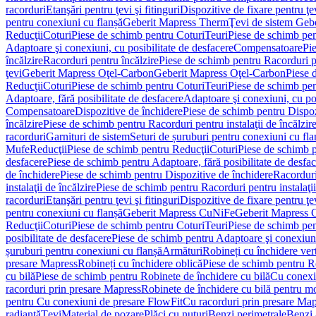
racorduri
Etanşări pentru ţevi şi fitinguri
Dispozitive de fixare pentru ţe
pentru conexiuni cu flanșă
Geberit Mapress Therm
Ţevi de sistem Geb
Reducţii
Coturi
Piese de schimb pentru Coturi
Teuri
Piese de schimb pen
Adaptoare şi conexiuni, cu posibilitate de desfacere
Compensatoare
Pi
încălzire
Racorduri pentru încălzire
Piese de schimb pentru Racorduri p
ţevi
Geberit Mapress Oţel-Carbon
Geberit Mapress Oţel-Carbon
Piese 
Reducţii
Coturi
Piese de schimb pentru Coturi
Teuri
Piese de schimb pen
Adaptoare, fără posibilitate de desfacere
Adaptoare şi conexiuni, cu pos
Compensatoare
Dispozitive de închidere
Piese de schimb pentru Dispoz
încălzire
Piese de schimb pentru Racorduri pentru instalaţii de încălzir
racorduri
Garnituri de sistem
Seturi de șuruburi pentru conexiuni cu fla
Mufe
Reducţii
Piese de schimb pentru Reducţii
Coturi
Piese de schimb p
desfacere
Piese de schimb pentru Adaptoare, fără posibilitate de desfa
de închidere
Piese de schimb pentru Dispozitive de închidere
Racordur
instalaţii de încălzire
Piese de schimb pentru Racorduri pentru instalaţii
racorduri
Etanşări pentru ţevi şi fitinguri
Dispozitive de fixare pentru ţe
pentru conexiuni cu flanșă
Geberit Mapress CuNiFe
Geberit Mapress
Reducţii
Coturi
Piese de schimb pentru Coturi
Teuri
Piese de schimb pen
posibilitate de desfacere
Piese de schimb pentru Adaptoare şi conexiuni,
șuruburi pentru conexiuni cu flanșă
Armături
Robineți cu închidere ver
presare Mapress
Robineți cu închidere oblică
Piese de schimb pentru Ro
cu bilă
Piese de schimb pentru Robinete de închidere cu bilă
Cu conexi
racorduri prin presare Mapress
Robinete de închidere cu bilă pentru mo
pentru Cu conexiuni de presare FlowFit
Cu racorduri prin presare Map
radiantă
Ţevi
Material de pozare
Plăci cu nuturi
Benzi perimetrale
Benzi 