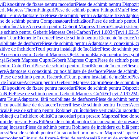
vi
Dispozitive de fixare pentru racorduri
Piese de schimb pentru Dispoziti
erit Mapress Therm
Fitinguri
Piese de schimb pentru Fitinguri
Mufe
Piese
tru Teuri
Adaptoare fixe
Piese de schimb pentru Adaptoare fixe
Adaptoar
ese de schimb pentru Compensatoare
Închizători
Piese de schimb pentru Î
entru încălzire
Accesoriu pentru Geberit Mapress Therm
Etanşări sistem
de schimb pentru Geberit Mapress Oţel-Carbon
Ţevi 1.0034
Ţevi 1.0215
tru Teuri
Elemente în cruce
Piese de schimb pentru Elemente în cruce
Ad
ibilitate de desfacere
Piese de schimb pentru Adaptoare şi conexiuni, cu
itive de închidere
Teuri pentru instalaţii de încălzire
Piese de schimb pent
e
Accesorii pentru Geberit Mapress Oţel-Carbon
Etanşări pentru ţevi şi fi
nșă
Geberit Mapress Cupru
Geberit Mapress Cupru
Piese de schimb pen
entru Coturi
Teuri
Piese de schimb pentru Teuri
Elemente în cruce
Piese 
cere
Adaptoare şi conexiuni, cu posibilitate de desfacere
Piese de schimb 
i
Piese de schimb pentru Racorduri
Teuri pentru instalaţii de încălzire
Pies
 de încălzire
Accesorii pentru Geberit Mapress Cupru
Piese de schimb p
vi
Dispozitive de fixare pentru racorduri
Piese de schimb pentru Dispoziti
 CuNiFe
Piese de schimb pentru Geberit Mapress CuNiFe
Ţevi 2.1972
Mu
tru Teuri
Adaptoare, fără posibilitate de desfacere
Piese de schimb pentru
 cu posibilitate de desfacere
Treceri
Piese de schimb pentru Treceri
Acce
ticală
Piese de schimb pentru Robineți cu închidere verticală
Cu racordur
bineți cu închidere oblică
Cu racorduri prin presare Mapress
Piese de s
uni de presare FlowFit
Piese de schimb pentru Cu conexiuni de presare
ntaj încastrat
Piese de schimb pentru Robinete de închidere cu bilă pent
ress
Piese de schimb pentru Cu racorduri prin presare Mapress
Clapete 
autocolante
Clipsuri de fixare
Aditivi de pardoseală
Rosturi de extindere