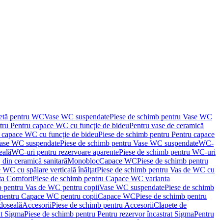
letă pentru WC
Vase WC suspendate
Piese de schimb pentru Vase WC
tru Pentru capace WC cu funcţie de bideu
Pentru vase de ceramică
 capace WC cu funcţie de bideu
Piese de schimb pentru Pentru capace
ase WC suspendate
Piese de schimb pentru Vase WC suspendate
WC-
eală
WC-uri pentru rezervoare aparente
Piese de schimb pentru WC-uri
 din ceramică sanitară
Monobloc
Capace WC
Piese de schimb pentru
 WC cu spălare verticală înălţat
Piese de schimb pentru Vas de WC cu
ta Comfort
Piese de schimb pentru Capace WC varianta
b pentru Vas de WC pentru copii
Vase WC suspendate
Piese de schimb
 pentru Capace WC pentru copii
Capace WC
Piese de schimb pentru
doseală
Accesorii
Piese de schimb pentru Accesorii
Clapete de
at Sigma
Piese de schimb pentru Pentru rezervor încastrat Sigma
Pentru