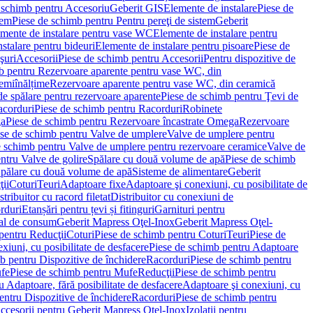
 schimb pentru Accesoriu
Geberit GIS
Elemente de instalare
Piese de
tem
Piese de schimb pentru Pentru pereţi de sistem
Geberit
emente de instalare pentru vase WC
Elemente de instalare pentru
stalare pentru bideuri
Elemente de instalare pentru pisoare
Piese de
şuri
Accesorii
Piese de schimb pentru Accesorii
Pentru dispozitive de
b pentru Rezervoare aparente pentru vase WC, din
emiînălțime
Rezervoare aparente pentru vase WC, din ceramică
de spălare pentru rezervoare aparente
Piese de schimb pentru Ţevi de
corduri
Piese de schimb pentru Racorduri
Robinete
ga
Piese de schimb pentru Rezervoare încastrate Omega
Rezervoare
se de schimb pentru Valve de umplere
Valve de umplere pentru
e schimb pentru Valve de umplere pentru rezervoare ceramice
Valve de
ntru Valve de golire
Spălare cu două volume de apă
Piese de schimb
Spălare cu două volume de apă
Sisteme de alimentare
Geberit
ii
Coturi
Teuri
Adaptoare fixe
Adaptoare şi conexiuni, cu posibilitate de
stribuitor cu racord filetat
Distribuitor cu conexiuni de
orduri
Etanșări pentru țevi și fitinguri
Garnituri pentru
al de consum
Geberit Mapress Oţel-Inox
Geberit Mapress Oţel-
pentru Reducţii
Coturi
Piese de schimb pentru Coturi
Teuri
Piese de
xiuni, cu posibilitate de desfacere
Piese de schimb pentru Adaptoare
b pentru Dispozitive de închidere
Racorduri
Piese de schimb pentru
fe
Piese de schimb pentru Mufe
Reducţii
Piese de schimb pentru
 Adaptoare, fără posibilitate de desfacere
Adaptoare şi conexiuni, cu
entru Dispozitive de închidere
Racorduri
Piese de schimb pentru
ccesorii pentru Geberit Mapress Oţel-Inox
Izolaţii pentru