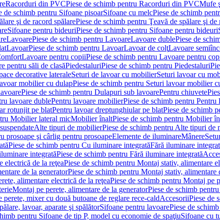
re
Racorduri din PVC
Piese de schimb pentru Racorduri din PVC
Mufe ş
e de schimb pentru Sifoane pisoar
Sifoane cu melc
Piese de schimb pent
lare şi de racord spălare
Piese de schimb pentru Ţeavă de spălare şi de 
are
Sifoane pentru bideuri
Piese de schimb pentru Sifoane pentru bideuri
re
Lavoare
Piese de schimb pentru Lavoare
Lavoare duble
Piese de schi
at
Lavoar
Piese de schimb pentru Lavoar
Lavoar de colţ
Lavoare semiînc
Comfort
Lavoare pentru copii
Piese de schimb pentru Lavoare pentru cop
e pentru săli de clasă
Piedestaluri
Piese de schimb pentru Piedestaluri
Pie
ace decorative laterale
Seturi de lavoar cu mobilier
Seturi lavoar cu mob
lavoar mobilier cu dulap
Piese de schimb pentru Seturi lavoar mobilier c
lavoare
Piese de schimb pentru Dulapuri sub lavoare
Pentru chiuvete
Pies
tru lavoare duble
Pentru lavoare mobilier
Piese de schimb pentru Pentru 
r rotunjit pe blat
Pentru lavoar dreptunghiular pe blat
Piese de schimb pe
ru Mobilier lateral mic
Mobilier înalt
Piese de schimb pentru Mobilier în
 suspendate
Alte tipuri de mobilier
Piese de schimb pentru Alte tipuri de 
u prosoape şi cârlig pentru prosoape
Elemente de iluminare
Mânere
Setur
ată
Piese de schimb pentru Cu iluminare integrată
Fără iluminare integra
iluminare integrată
Piese de schimb pentru Fără iluminare integrată
Acces
 electrică de la reţea
Piese de schimb pentru Montaj stativ, alimentare ele
mentare de la generator
Piese de schimb pentru Montaj stativ, alimentare 
ete, alimentare electrică de la reţea
Piese de schimb pentru Montaj pe per
erie
Montaj pe perete, alimentare de la generator
Piese de schimb pentru 
 perete, mixer cu două butoane de reglare rece-cald
Accesorii
Piese de 
ălare, lavoar, aparate şi spălător
Sifoane pentru lavoare
Piese de schimb
chimb pentru Sifoane de tip P, model cu economie de spaţiu
Sifoane cu t