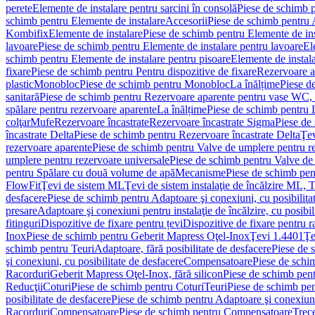
perete
Elemente de instalare pentru sarcini în consolă
Piese de schimb p
schimb pentru Elemente de instalare
Accesorii
Piese de schimb pentru 
Kombifix
Elemente de instalare
Piese de schimb pentru Elemente de ins
lavoare
Piese de schimb pentru Elemente de instalare pentru lavoare
El
schimb pentru Elemente de instalare pentru pisoare
Elemente de instala
fixare
Piese de schimb pentru Pentru dispozitive de fixare
Rezervoare a
plastic
Monobloc
Piese de schimb pentru Monobloc
La înălțime
Piese d
sanitară
Piese de schimb pentru Rezervoare aparente pentru vase WC, 
spălare pentru rezervoare aparente
La înălțime
Piese de schimb pentru 
colţar
Mufe
Rezervoare încastrate
Rezervoare încastrate Sigma
Piese de
încastrate Delta
Piese de schimb pentru Rezervoare încastrate Delta
Ţev
rezervoare aparente
Piese de schimb pentru Valve de umplere pentru r
umplere pentru rezervoare universale
Piese de schimb pentru Valve de
pentru Spălare cu două volume de apă
Mecanisme
Piese de schimb pe
FlowFit
Ţevi de sistem ML
Ţevi de sistem instalaţie de încălzire ML,
desfacere
Piese de schimb pentru Adaptoare şi conexiuni, cu posibilita
presare
Adaptoare şi conexiuni pentru instalaţie de încălzire, cu posibil
fitinguri
Dispozitive de fixare pentru țevi
Dispozitive de fixare pentru r
Inox
Piese de schimb pentru Geberit Mapress Oţel-Inox
Ţevi 1.4401
Ţe
schimb pentru Teuri
Adaptoare, fără posibilitate de desfacere
Piese de 
şi conexiuni, cu posibilitate de desfacere
Compensatoare
Piese de sch
Racorduri
Geberit Mapress Oţel-Inox, fără silicon
Piese de schimb pent
Reducţii
Coturi
Piese de schimb pentru Coturi
Teuri
Piese de schimb pen
posibilitate de desfacere
Piese de schimb pentru Adaptoare şi conexiuni,
Racorduri
Compensatoare
Piese de schimb pentru Compensatoare
Trece