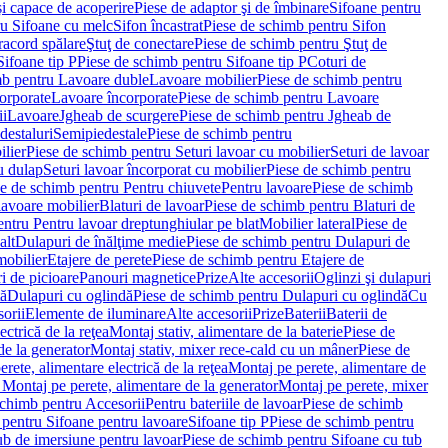
i capace de acoperire
Piese de adaptor şi de îmbinare
Sifoane pentru
ru Sifoane cu melc
Sifon încastrat
Piese de schimb pentru Sifon
racord spălare
Ştuţ de conectare
Piese de schimb pentru Ştuţ de
Sifoane tip P
Piese de schimb pentru Sifoane tip P
Coturi de
mb pentru Lavoare duble
Lavoare mobilier
Piese de schimb pentru
orporate
Lavoare încorporate
Piese de schimb pentru Lavoare
ii
Lavoare
Jgheab de scurgere
Piese de schimb pentru Jgheab de
destaluri
Semipiedestale
Piese de schimb pentru
ilier
Piese de schimb pentru Seturi lavoar cu mobilier
Seturi de lavoar
u dulap
Seturi lavoar încorporat cu mobilier
Piese de schimb pentru
e de schimb pentru Pentru chiuvete
Pentru lavoare
Piese de schimb
lavoare mobilier
Blaturi de lavoar
Piese de schimb pentru Blaturi de
ntru Pentru lavoar dreptunghiular pe blat
Mobilier lateral
Piese de
alt
Dulapuri de înălţime medie
Piese de schimb pentru Dulapuri de
mobilier
Etajere de perete
Piese de schimb pentru Etajere de
i de picioare
Panouri magnetice
Prize
Alte accesorii
Oglinzi şi dulapuri
tă
Dulapuri cu oglindă
Piese de schimb pentru Dulapuri cu oglindă
Cu
orii
Elemente de iluminare
Alte accesorii
Prize
Baterii
Baterii de
ctrică de la reţea
Montaj stativ, alimentare de la baterie
Piese de
de la generator
Montaj stativ, mixer rece-cald cu un mâner
Piese de
ete, alimentare electrică de la reţea
Montaj pe perete, alimentare de
Montaj pe perete, alimentare de la generator
Montaj pe perete, mixer
schimb pentru Accesorii
Pentru bateriile de lavoar
Piese de schimb
 pentru Sifoane pentru lavoare
Sifoane tip P
Piese de schimb pentru
ub de imersiune pentru lavoar
Piese de schimb pentru Sifoane cu tub