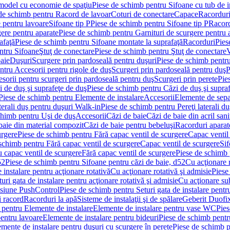
 model cu economie de spaţiu
Piese de schimb pentru Sifoane cu tub de 
de schimb pentru Racord de lavoar
Coturi de conectare
Capace
Racordur
 pentru lavoare
Sifoane tip P
Piese de schimb pentru Sifoane tip P
Racord
gere pentru aparate
Piese de schimb pentru Garnituri de scurgere pentru 
afaţă
Piese de schimb pentru Sifoane montate la suprafaţă
Racorduri
Pies
ntru Sifoane
Ştuţ de conectare
Piese de schimb pentru Ştuţ de conectare
V
baie
Duşuri
Scurgere prin pardoseală pentru duşuri
Piese de schimb pentru
ntru Accesorii pentru rigole de duş
Scurgeri prin pardoseală pentru duş
P
sorii pentru scurgeri prin pardoseală pentru duş
Scurgeri prin perete
Pie
i de duş şi suprafeţe de duş
Piese de schimb pentru Căzi de duş şi supra
Piese de schimb pentru Elemente de instalare
Accesorii
Elemente de sepa
aterali duş pentru duşuri Walk-in
Piese de schimb pentru Pereţi laterali d
chimb pentru Uşi de duş
Accesorii
Căzi de baie
Căzi de baie din acril sani
baie din material compozit
Căzi de baie pentru bebeluşi
Racorduri aparate
urgere
Piese de schimb pentru Fără capac ventil de scurgere
Capac ventil
schimb pentru Fără capac ventil de scurgere
Capac ventil de scurgere
Sif
 capac ventil de scurgere
Fără capac ventil de scurgere
Piese de schimb 
52
Piese de schimb pentru Sifoane pentru căzi de baie, d52
Cu acţionare 
 instalare pentru acţionare rotativă
Cu acţionare rotativă şi admisie
Piese
ri gata de instalare pentru acţionare rotativă şi admisie
Cu acţionare su
resiune PushControl
Piese de schimb pentru Seturi gata de instalare pent
i racord
Racorduri la apă
Sisteme de instalaţii şi de spălare
Geberit Duofi
 pentru Elemente de instalare
Elemente de instalare pentru vase WC
Pies
entru lavoare
Elemente de instalare pentru bideuri
Piese de schimb pentr
mente de instalare pentru duşuri cu scurgere în perete
Piese de schimb p