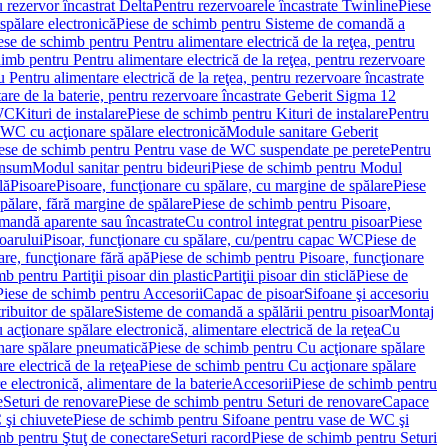
 rezervor încastrat Delta
Pentru rezervoarele încastrate Twinline
Piese
spălare electronică
Piese de schimb pentru Sisteme de comandă a
ese de schimb pentru Pentru alimentare electrică de la reţea, pentru
imb pentru Pentru alimentare electrică de la reţea, pentru rezervoare
 Pentru alimentare electrică de la reţea, pentru rezervoare încastrate
re de la baterie, pentru rezervoare încastrate Geberit Sigma 12
 WC
Kituri de instalare
Piese de schimb pentru Kituri de instalare
Pentru
 WC cu acţionare spălare electronică
Module sanitare Geberit
ese de schimb pentru Pentru vase de WC suspendate pe perete
Pentru
onsum
Modul sanitar pentru bideuri
Piese de schimb pentru Modul
lă
Pisoare
Pisoare, funcţionare cu spălare, cu margine de spălare
Piese
spălare, fără margine de spălare
Piese de schimb pentru Pisoare,
mandă aparente sau încastrate
Cu control integrat pentru pisoar
Piese
oarului
Pisoar, funcţionare cu spălare, cu/pentru capac WC
Piese de
are, funcţionare fără apă
Piese de schimb pentru Pisoare, funcţionare
b pentru Partiţii pisoar din plastic
Partiţii pisoar din sticlă
Piese de
Piese de schimb pentru Accesorii
Capac de pisoar
Sifoane şi accesoriu
ribuitor de spălare
Sisteme de comandă a spălării pentru pisoar
Montaj
acţionare spălare electronică, alimentare electrică de la reţea
Cu
nare spălare pneumatică
Piese de schimb pentru Cu acţionare spălare
re electrică de la reţea
Piese de schimb pentru Cu acţionare spălare
 electronică, alimentare de la baterie
Accesorii
Piese de schimb pentru
e
Seturi de renovare
Piese de schimb pentru Seturi de renovare
Capace
 şi chiuvete
Piese de schimb pentru Sifoane pentru vase de WC şi
mb pentru Ştuţ de conectare
Seturi racord
Piese de schimb pentru Seturi