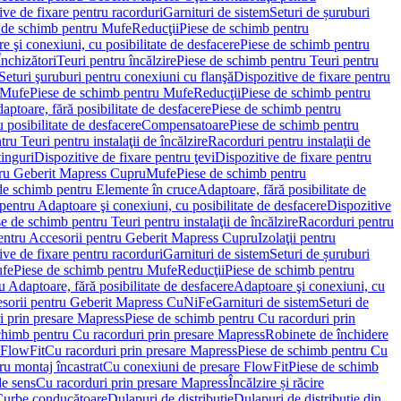
ve de fixare pentru racorduri
Garnituri de sistem
Seturi de șuruburi
 de schimb pentru Mufe
Reducţii
Piese de schimb pentru
e şi conexiuni, cu posibilitate de desfacere
Piese de schimb pentru
nchizători
Teuri pentru încălzire
Piese de schimb pentru Teuri pentru
Seturi şuruburi pentru conexiuni cu flanşă
Dispozitive de fixare pentru
Mufe
Piese de schimb pentru Mufe
Reducţii
Piese de schimb pentru
aptoare, fără posibilitate de desfacere
Piese de schimb pentru
 posibilitate de desfacere
Compensatoare
Piese de schimb pentru
ru Teuri pentru instalaţii de încălzire
Racorduri pentru instalaţii de
tinguri
Dispozitive de fixare pentru ţevi
Dispozitive de fixare pentru
tru Geberit Mapress Cupru
Mufe
Piese de schimb pentru
de schimb pentru Elemente în cruce
Adaptoare, fără posibilitate de
pentru Adaptoare şi conexiuni, cu posibilitate de desfacere
Dispozitive
e de schimb pentru Teuri pentru instalaţii de încălzire
Racorduri pentru
entru Accesorii pentru Geberit Mapress Cupru
Izolaţii pentru
ve de fixare pentru racorduri
Garnituri de sistem
Seturi de șuruburi
fe
Piese de schimb pentru Mufe
Reducţii
Piese de schimb pentru
 Adaptoare, fără posibilitate de desfacere
Adaptoare şi conexiuni, cu
sorii pentru Geberit Mapress CuNiFe
Garnituri de sistem
Seturi de
i prin presare Mapress
Piese de schimb pentru Cu racorduri prin
chimb pentru Cu racorduri prin presare Mapress
Robinete de închidere
 FlowFit
Cu racorduri prin presare Mapress
Piese de schimb pentru Cu
ru montaj încastrat
Cu conexiuni de presare FlowFit
Piese de schimb
de sens
Cu racorduri prin presare Mapress
Încălzire și răcire
Curbe conducătoare
Dulapuri de distribuţie
Dulapuri de distribuţie din