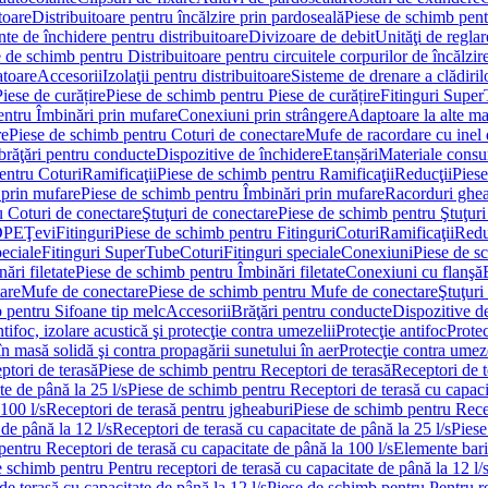
toare
Distribuitoare pentru încălzire prin pardoseală
Piese de schimb pentr
te de închidere pentru distribuitoare
Divizoare de debit
Unităţi de reglar
 de schimb pentru Distribuitoare pentru circuitele corpurilor de încălzir
toare
Accesorii
Izolaţii pentru distribuitoare
Sisteme de drenare a clădiril
Piese de curățire
Piese de schimb pentru Piese de curățire
Fitinguri Supe
entru Îmbinări prin mufare
Conexiuni prin strângere
Adaptoare la alte ma
re
Piese de schimb pentru Coturi de conectare
Mufe de racordare cu inel 
brăţări pentru conducte
Dispozitive de închidere
Etanșări
Materiale cons
entru Coturi
Ramificaţii
Piese de schimb pentru Ramificaţii
Reducţii
Piese
 prin mufare
Piese de schimb pentru Îmbinări prin mufare
Racorduri ghe
u Coturi de conectare
Ştuţuri de conectare
Piese de schimb pentru Ştuţuri
DPE
Ţevi
Fitinguri
Piese de schimb pentru Fitinguri
Coturi
Ramificaţii
Redu
peciale
Fitinguri SuperTube
Coturi
Fitinguri speciale
Conexiuni
Piese de s
ări filetate
Piese de schimb pentru Îmbinări filetate
Conexiuni cu flanşă
are
Mufe de conectare
Piese de schimb pentru Mufe de conectare
Ştuţuri
 pentru Sifoane tip melc
Accesorii
Brăţări pentru conducte
Dispozitive de
ntifoc, izolare acustică şi protecţie contra umezelii
Protecţie antifoc
Protec
în masă solidă şi contra propagării sunetului în aer
Protecţie contra umeze
ptori de terasă
Piese de schimb pentru Receptori de terasă
Receptori de t
te de până la 25 l/s
Piese de schimb pentru Receptori de terasă cu capacit
100 l/s
Receptori de terasă pentru jgheaburi
Piese de schimb pentru Recep
de până la 12 l/s
Receptori de terasă cu capacitate de până la 25 l/s
Piese
entru Receptori de terasă cu capacitate de până la 100 l/s
Elemente bari
 schimb pentru Pentru receptori de terasă cu capacitate de până la 12 l/
de terasă cu capacitate de până la 12 l/s
Piese de schimb pentru Pentru re