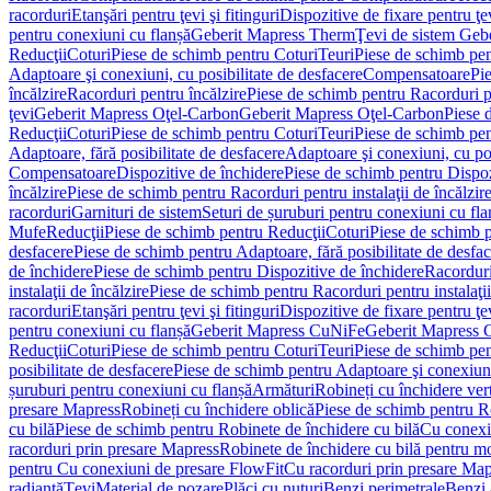
racorduri
Etanşări pentru ţevi şi fitinguri
Dispozitive de fixare pentru ţe
pentru conexiuni cu flanșă
Geberit Mapress Therm
Ţevi de sistem Geb
Reducţii
Coturi
Piese de schimb pentru Coturi
Teuri
Piese de schimb pen
Adaptoare şi conexiuni, cu posibilitate de desfacere
Compensatoare
Pi
încălzire
Racorduri pentru încălzire
Piese de schimb pentru Racorduri p
ţevi
Geberit Mapress Oţel-Carbon
Geberit Mapress Oţel-Carbon
Piese 
Reducţii
Coturi
Piese de schimb pentru Coturi
Teuri
Piese de schimb pen
Adaptoare, fără posibilitate de desfacere
Adaptoare şi conexiuni, cu pos
Compensatoare
Dispozitive de închidere
Piese de schimb pentru Dispoz
încălzire
Piese de schimb pentru Racorduri pentru instalaţii de încălzir
racorduri
Garnituri de sistem
Seturi de șuruburi pentru conexiuni cu fla
Mufe
Reducţii
Piese de schimb pentru Reducţii
Coturi
Piese de schimb p
desfacere
Piese de schimb pentru Adaptoare, fără posibilitate de desfa
de închidere
Piese de schimb pentru Dispozitive de închidere
Racordur
instalaţii de încălzire
Piese de schimb pentru Racorduri pentru instalaţii
racorduri
Etanşări pentru ţevi şi fitinguri
Dispozitive de fixare pentru ţe
pentru conexiuni cu flanșă
Geberit Mapress CuNiFe
Geberit Mapress
Reducţii
Coturi
Piese de schimb pentru Coturi
Teuri
Piese de schimb pen
posibilitate de desfacere
Piese de schimb pentru Adaptoare şi conexiuni,
șuruburi pentru conexiuni cu flanșă
Armături
Robineți cu închidere ver
presare Mapress
Robineți cu închidere oblică
Piese de schimb pentru Ro
cu bilă
Piese de schimb pentru Robinete de închidere cu bilă
Cu conexi
racorduri prin presare Mapress
Robinete de închidere cu bilă pentru mo
pentru Cu conexiuni de presare FlowFit
Cu racorduri prin presare Map
radiantă
Ţevi
Material de pozare
Plăci cu nuturi
Benzi perimetrale
Benzi 