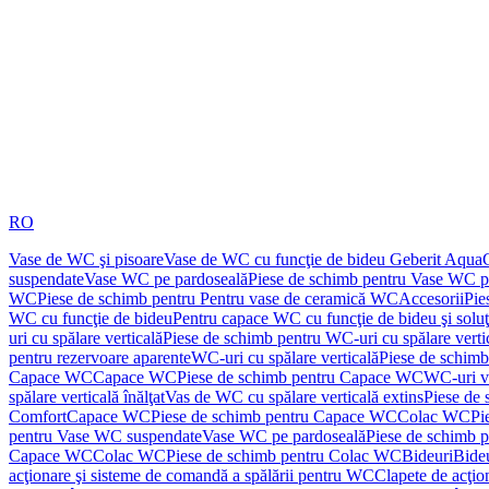
RO
Vase de WC şi pisoare
Vase de WC cu funcţie de bideu Geberit Aqua
suspendate
Vase WC pe pardoseală
Piese de schimb pentru Vase WC p
WC
Piese de schimb pentru Pentru vase de ceramică WC
Accesorii
Pie
WC cu funcţie de bideu
Pentru capace WC cu funcţie de bideu şi solu
uri cu spălare verticală
Piese de schimb pentru WC-uri cu spălare verti
pentru rezervoare aparente
WC-uri cu spălare verticală
Piese de schimb
Capace WC
Capace WC
Piese de schimb pentru Capace WC
WC-uri v
spălare verticală înălţat
Vas de WC cu spălare verticală extins
Piese de 
Comfort
Capace WC
Piese de schimb pentru Capace WC
Colac WC
Pi
pentru Vase WC suspendate
Vase WC pe pardoseală
Piese de schimb 
Capace WC
Colac WC
Piese de schimb pentru Colac WC
Bideuri
Bide
acţionare şi sisteme de comandă a spălării pentru WC
Clapete de acţio