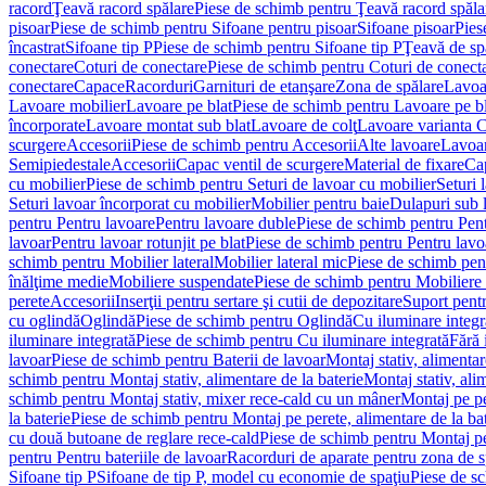
racord
Ţeavă racord spălare
Piese de schimb pentru Ţeavă racord spăla
pisoar
Piese de schimb pentru Sifoane pentru pisoar
Sifoane pisoar
Pies
încastrat
Sifoane tip P
Piese de schimb pentru Sifoane tip P
Ţeavă de spă
conectare
Coturi de conectare
Piese de schimb pentru Coturi de conect
conectare
Capace
Racorduri
Garnituri de etanşare
Zona de spălare
Lavoa
Lavoare mobilier
Lavoare pe blat
Piese de schimb pentru Lavoare pe bl
încorporate
Lavoare montat sub blat
Lavoare de colţ
Lavoare varianta 
scurgere
Accesorii
Piese de schimb pentru Accesorii
Alte lavoare
Lavoar
Semipiedestale
Accesorii
Capac ventil de scurgere
Material de fixare
Cap
cu mobilier
Piese de schimb pentru Seturi de lavoar cu mobilier
Seturi 
Seturi lavoar încorporat cu mobilier
Mobilier pentru baie
Dulapuri sub 
pentru Pentru lavoare
Pentru lavoare duble
Piese de schimb pentru Pen
lavoar
Pentru lavoar rotunjit pe blat
Piese de schimb pentru Pentru lavoa
schimb pentru Mobilier lateral
Mobilier lateral mic
Piese de schimb pent
înălţime medie
Mobiliere suspendate
Piese de schimb pentru Mobiliere
perete
Accesorii
Inserţii pentru sertare şi cutii de depozitare
Suport pentr
cu oglindă
Oglindă
Piese de schimb pentru Oglindă
Cu iluminare integr
iluminare integrată
Piese de schimb pentru Cu iluminare integrată
Fără 
lavoar
Piese de schimb pentru Baterii de lavoar
Montaj stativ, alimentare
schimb pentru Montaj stativ, alimentare de la baterie
Montaj stativ, ali
schimb pentru Montaj stativ, mixer rece-cald cu un mâner
Montaj pe per
la baterie
Piese de schimb pentru Montaj pe perete, alimentare de la bat
cu două butoane de reglare rece-cald
Piese de schimb pentru Montaj pe
pentru Pentru bateriile de lavoar
Racorduri de aparate pentru zona de sp
Sifoane tip P
Sifoane de tip P, model cu economie de spaţiu
Piese de s