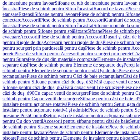
de imersiune pentru lavoar
Sifoane cu tub de imersiune pentru lavoar,
încastrat
Piese de schimb pentru Sifon încastrat
Racord de lavoar
Piese 
etanşare
Extensii
Sifoane pentru lavoare
Piese de schimb pentru Sifoane
conectare
Accesorii
Piese de schimb pentru Accesorii
Garnituri de scur
încastrat
Piese de schimb pentru Sifon încastrat
Sifoane montate la supr
de schimb pentru Sifoane pentru spălătoare
Sifoane
Piese de schimb pe
evacuare
Accesorii
Piese de schimb pentru Accesorii
Duşuri şi căzi de 
pentru Rigole de duş
Accesorii pentru rigole de duş
Piese de schimb pe
pentru scurgeri prin pardoseală pentru duş
Piese de schimb pentru Acce
perete
Piese de schimb pentru Accesorii pentru scurgeri prin perete
Căz
pentru Suprafeţe de duş din materiale compozite
Elemente de instalare
separare duş
Piese de schimb pentru Elemente de separare duş
Pereţi l
schimb pentru Elemente de separare pentru cadă
Uşi de duş
Piese de s
rectangulare
Piese de schimb pentru Căzi de baie rectangulare
Căzi de 
schimb pentru Sifoane pentru căzi de duş, d52
Fără capac ventil de sc
Sifoane pentru căzi de duş, d62
Fără capac ventil de scurgere
Piese de 
căzi de duş, d90
Cu capac ventil de scurgere
Piese de schimb pentru Cu
schimb pentru Capac ventil de scurgere
Sifoane pentru căzi de baie, d
instalare pentru acţionare rotativă
Piese de schimb pentru Seturi gata de
instalare pentru acţionare rotativă şi admisie
Piese de schimb pentru Setu
presiune PushControl
Seturi gata de instalare pentru acţionarea sub p
pentru Cu dop ventil
Accesorii pentru sifoane pentru căzi de baie
Setur
de schimb pentru Sisteme suport
Elemente de instalare
Piese de schimb
instalare pentru lavoare
Piese de schimb pentru Elemente de instalare p
pisoare
Piese de schimb pentru Elemente de instalare pentru pisoare
Ele