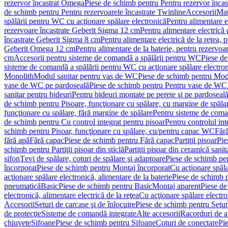
rezervor încastrat Omega
Piese de schimb pentru Pentru rezervor înca
de schimb pentru Pentru rezervoarele încastrate Twinline
Accesorii
Mat
spălării pentru WC cu acţionare spălare electronică
Pentru alimentare e
rezervoare încastrate Geberit Sigma 12 cm
Pentru alimentare electrică
încastrate Geberit Sigma 8 cm
Pentru alimentare electrică de la reţea
Geberit Omega 12 cm
Pentru alimentare de la baterie, pentru rezervo
cm
Accesorii pentru sisteme de comandă a spălării pentru WC
Piese de
sisteme de comandă a spălării pentru WC cu acţionare spălare electro
Monolith
Modul sanitar pentru vas de WC
Piese de schimb pentru Mod
vase de WC pe pardoseală
Piese de schimb pentru Pentru vase de WC
sanitar pentru bideuri
Pentru bideuri montate pe perete şi pe pardoseal
de schimb pentru Pisoare, funcţionare cu spălare, cu margine de spăla
funcţionare cu spălare, fără margine de spălare
Pentru sisteme de coma
de schimb pentru Cu control integrat pentru pisoar
Pentru controlul int
schimb pentru Pisoar, funcţionare cu spălare, cu/pentru capac WC
Fără
fără apă
Fără capac
Piese de schimb pentru Fără capac
Partiţii pisoar
Pie
schimb pentru Partiţii pisoar din sticlă
Partiţii pisoar din ceramică sanit
sifon
Ţevi de spălare, coturi de spălare şi adaptoare
Piese de schimb pen
încorporat
Piese de schimb pentru Montaj încorporat
Cu acţionare spăla
acţionare spălare electronică, alimentare de la baterie
Piese de schimb p
pneumatică
Basic
Piese de schimb pentru Basic
Montaj aparent
Piese de
electronică, alimentare electrică de la reţea
Cu acţionare spălare electro
Accesorii
Seturi de carcase şi de înlocuire
Piese de schimb pentru Seturi
de protecţie
Sisteme de comandă integrate
Alte accesorii
Racorduri de a
chiuvete
Sifoane
Piese de schimb pentru Sifoane
Coturi de conectare
Pi