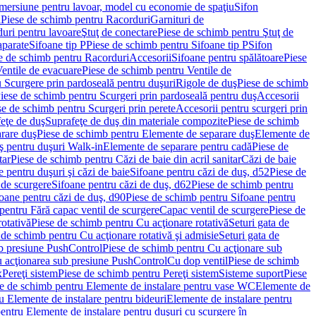
imersiune pentru lavoar, model cu economie de spaţiu
Sifon
i
Piese de schimb pentru Racorduri
Garnituri de
uri pentru lavoare
Ştuţ de conectare
Piese de schimb pentru Ştuţ de
aparate
Sifoane tip P
Piese de schimb pentru Sifoane tip P
Sifon
e de schimb pentru Racorduri
Accesorii
Sifoane pentru spălătoare
Piese
entile de evacuare
Piese de schimb pentru Ventile de
 Scurgere prin pardoseală pentru duşuri
Rigole de duş
Piese de schimb
iese de schimb pentru Scurgeri prin pardoseală pentru duş
Accesorii
se de schimb pentru Scurgeri prin perete
Accesorii pentru scurgeri prin
feţe de duş
Suprafeţe de duş din materiale compozite
Piese de schimb
rare duş
Piese de schimb pentru Elemente de separare duş
Elemente de
uş pentru duşuri Walk-in
Elemente de separare pentru cadă
Piese de
tar
Piese de schimb pentru Căzi de baie din acril sanitar
Căzi de baie
 pentru duşuri şi căzi de baie
Sifoane pentru căzi de duş, d52
Piese de
 de scurgere
Sifoane pentru căzi de duş, d62
Piese de schimb pentru
oane pentru căzi de duş, d90
Piese de schimb pentru Sifoane pentru
pentru Fără capac ventil de scurgere
Capac ventil de scurgere
Piese de
rotativă
Piese de schimb pentru Cu acţionare rotativă
Seturi gata de
 de schimb pentru Cu acţionare rotativă şi admisie
Seturi gata de
b presiune PushControl
Piese de schimb pentru Cu acţionare sub
ru acţionarea sub presiune PushControl
Cu dop ventil
Piese de schimb
x
Pereţi sistem
Piese de schimb pentru Pereţi sistem
Sisteme suport
Piese
e de schimb pentru Elemente de instalare pentru vase WC
Elemente de
u Elemente de instalare pentru bideuri
Elemente de instalare pentru
entru Elemente de instalare pentru duşuri cu scurgere în