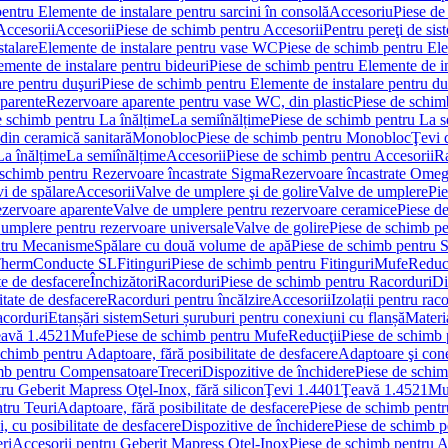
entru Elemente de instalare pentru sarcini în consolă
Accesoriu
Piese de
Accesorii
Accesorii
Piese de schimb pentru Accesorii
Pentru pereţi de sis
talare
Elemente de instalare pentru vase WC
Piese de schimb pentru El
emente de instalare pentru bideuri
Piese de schimb pentru Elemente de in
re pentru duşuri
Piese de schimb pentru Elemente de instalare pentru du
parente
Rezervoare aparente pentru vase WC, din plastic
Piese de schim
e schimb pentru La înălțime
La semiînălțime
Piese de schimb pentru La s
din ceramică sanitară
Monobloc
Piese de schimb pentru Monobloc
Ţevi 
La înălțime
La semiînălțime
Accesorii
Piese de schimb pentru Accesorii
Ra
 schimb pentru Rezervoare încastrate Sigma
Rezervoare încastrate Ome
i de spălare
Accesorii
Valve de umplere şi de golire
Valve de umplere
Pie
ezervoare aparente
Valve de umplere pentru rezervoare ceramice
Piese d
 umplere pentru rezervoare universale
Valve de golire
Piese de schimb pe
ntru Mecanisme
Spălare cu două volume de apă
Piese de schimb pentru 
 Therm
Conducte SL
Fitinguri
Piese de schimb pentru Fitinguri
Mufe
Reducţ
te de desfacere
Închizători
Racorduri
Piese de schimb pentru Racorduri
Di
itate de desfacere
Racorduri pentru încălzire
Accesorii
Izolații pentru rac
acorduri
Etanșări sistem
Seturi șuruburi pentru conexiuni cu flanșă
Materi
avă 1.4521
Mufe
Piese de schimb pentru Mufe
Reducţii
Piese de schimb 
schimb pentru Adaptoare, fără posibilitate de desfacere
Adaptoare şi cone
imb pentru Compensatoare
Treceri
Dispozitive de închidere
Piese de schim
ru Geberit Mapress Oţel-Inox, fără silicon
Ţevi 1.4401
Ţeavă 1.4521
Mu
tru Teuri
Adaptoare, fără posibilitate de desfacere
Piese de schimb pentru
 cu posibilitate de desfacere
Dispozitive de închidere
Piese de schimb p
ri
Accesorii pentru Geberit Mapress Oţel-Inox
Piese de schimb pentru A