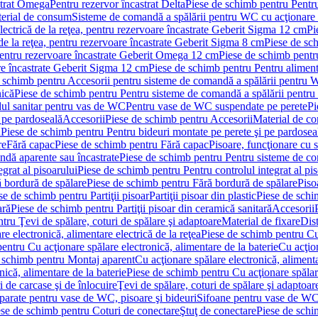
strat Omega
Pentru rezervor încastrat Delta
Piese de schimb pentru Pentru
erial de consum
Sisteme de comandă a spălării pentru WC cu acţionare 
lectrică de la reţea, pentru rezervoare încastrate Geberit Sigma 12 cm
Pi
 de la reţea, pentru rezervoare încastrate Geberit Sigma 8 cm
Piese de sch
, pentru rezervoare încastrate Geberit Omega 12 cm
Piese de schimb pentru
are încastrate Geberit Sigma 12 cm
Piese de schimb pentru Pentru alimenta
 schimb pentru Accesorii pentru sisteme de comandă a spălării pentru
nică
Piese de schimb pentru Pentru sisteme de comandă a spălării pentru
ul sanitar pentru vas de WC
Pentru vase de WC suspendate pe perete
Pi
 pe pardoseală
Accesorii
Piese de schimb pentru Accesorii
Material de c
ă
Piese de schimb pentru Pentru bideuri montate pe perete şi pe pardosea
re
Fără capac
Piese de schimb pentru Fără capac
Pisoare, funcţionare cu 
ndă aparente sau încastrate
Piese de schimb pentru Pentru sisteme de co
egrat al pisoarului
Piese de schimb pentru Pentru controlul integrat al pis
 bordură de spălare
Piese de schimb pentru Fără bordură de spălare
Piso
se de schimb pentru Partiţii pisoar
Partiţii pisoar din plastic
Piese de schim
ară
Piese de schimb pentru Partiţii pisoar din ceramică sanitară
Accesorii
tru Ţevi de spălare, coturi de spălare şi adaptoare
Material de fixare
Dist
re electronică, alimentare electrică de la reţea
Piese de schimb pentru Cu 
entru Cu acţionare spălare electronică, alimentare de la baterie
Cu acţio
 schimb pentru Montaj aparent
Cu acţionare spălare electronică, alimenta
nică, alimentare de la baterie
Piese de schimb pentru Cu acţionare spălare
 de carcase şi de înlocuire
Ţevi de spălare, coturi de spălare şi adaptoar
parate pentru vase de WC, pisoare şi bideuri
Sifoane pentru vase de WC
ese de schimb pentru Coturi de conectare
Ştuţ de conectare
Piese de schi