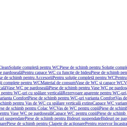
Clean
Soluţie completă pentru WC
Piese de schimb pentru Soluţie comp
e pardoseală
Pentru capace WC cu funcţie de bideu
Piese de schimb pen
se de schimb pentru Accesorii
Pentru soluţie completă pentru WC
Pentru
ţii complete pentru WC
Material de consum
Vase de WC şi capace WC
V
cală
Vase WC pe pardoseală
Piese de schimb pentru Vase WC pe pardos
 pentru WC-uri cu spălare verticală
Rezervoare aparente pentru WC-uri,
arianta Comfort
Piese de schimb pentru WC-uri varianta Comfort
Vas de
schimb pentru Vas de WC cu spălare verticală extins
Capace WC varian
ese de schimb pentru Colac WC
Vas de WC pentru copii
Piese de schim
pentru Vase WC pe pardoseală
Capace WC pentru copii
Piese de schimb
uri suspendate
Piese de schimb pentru Bideuri suspendate
Bideuri pe par
nare
Piese de schimb pentru Clapete de acţionare
Pentru rezervor încastr