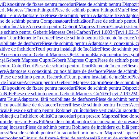
vi
Dispozitive de fixare pentru racorduri
Piese de schimb pentru Dispoziti
erit Mapress Therm
Fitinguri
Piese de schimb pentru Fitinguri
Mufe
Piese
tru Teuri
Adaptoare fixe
Piese de schimb pentru Adaptoare fixe
Adaptoar
ese de schimb pentru Compensatoare
Închizători
Piese de schimb pentru Î
entru încălzire
Accesoriu pentru Geberit Mapress Therm
Etanşări sistem
de schimb pentru Geberit Mapress Oţel-Carbon
Ţevi 1.0034
Ţevi 1.0215
tru Teuri
Elemente în cruce
Piese de schimb pentru Elemente în cruce
Ad
ibilitate de desfacere
Piese de schimb pentru Adaptoare şi conexiuni, cu
itive de închidere
Teuri pentru instalaţii de încălzire
Piese de schimb pent
e
Accesorii pentru Geberit Mapress Oţel-Carbon
Etanşări pentru ţevi şi fi
nșă
Geberit Mapress Cupru
Geberit Mapress Cupru
Piese de schimb pen
entru Coturi
Teuri
Piese de schimb pentru Teuri
Elemente în cruce
Piese 
cere
Adaptoare şi conexiuni, cu posibilitate de desfacere
Piese de schimb 
i
Piese de schimb pentru Racorduri
Teuri pentru instalaţii de încălzire
Pies
 de încălzire
Accesorii pentru Geberit Mapress Cupru
Piese de schimb p
vi
Dispozitive de fixare pentru racorduri
Piese de schimb pentru Dispoziti
 CuNiFe
Piese de schimb pentru Geberit Mapress CuNiFe
Ţevi 2.1972
Mu
tru Teuri
Adaptoare, fără posibilitate de desfacere
Piese de schimb pentru
 cu posibilitate de desfacere
Treceri
Piese de schimb pentru Treceri
Acce
ticală
Piese de schimb pentru Robineți cu închidere verticală
Cu racordur
bineți cu închidere oblică
Cu racorduri prin presare Mapress
Piese de s
uni de presare FlowFit
Piese de schimb pentru Cu conexiuni de presare
ntaj încastrat
Piese de schimb pentru Robinete de închidere cu bilă pent
ress
Piese de schimb pentru Cu racorduri prin presare Mapress
Clapete 
autocolante
Clipsuri de fixare
Aditivi de pardoseală
Rosturi de extindere