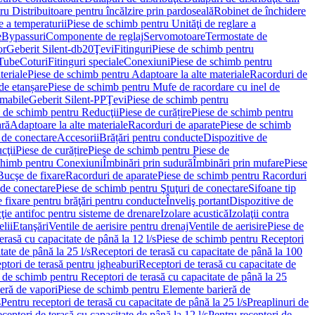
u Distribuitoare pentru încălzire prin pardoseală
Robinet de închidere
e a temperaturii
Piese de schimb pentru Unităţi de reglare a
e
Bypassuri
Componente de reglaj
Servomotoare
Termostate de
or
Geberit Silent-db20
Ţevi
Fitinguri
Piese de schimb pentru
rTube
Coturi
Fitinguri speciale
Conexiuni
Piese de schimb pentru
teriale
Piese de schimb pentru Adaptoare la alte materiale
Racorduri de
de etanșare
Piese de schimb pentru Mufe de racordare cu inel de
umabile
Geberit Silent-PP
Ţevi
Piese de schimb pentru
 de schimb pentru Reducţii
Piese de curățire
Piese de schimb pentru
ară
Adaptoare la alte materiale
Racorduri de aparate
Piese de schimb
 de conectare
Accesorii
Brățări pentru conducte
Dispozitive de
cţii
Piese de curățire
Piese de schimb pentru Piese de
chimb pentru Conexiuni
Îmbinări prin sudură
Îmbinări prin mufare
Piese
Bucşe de fixare
Racorduri de aparate
Piese de schimb pentru Racorduri
 de conectare
Piese de schimb pentru Ştuţuri de conectare
Sifoane tip
 fixare pentru brăţări pentru conducte
Înveliş portant
Dispozitive de
ţie antifoc pentru sisteme de drenare
Izolare acustică
Izolaţii contra
lii
Etanşări
Ventile de aerisire pentru drenaj
Ventile de aerisire
Piese de
erasă cu capacitate de până la 12 l/s
Piese de schimb pentru Receptori
ate de până la 25 l/s
Receptori de terasă cu capacitate de până la 100
tori de terasă pentru jgheaburi
Receptori de terasă cu capacitate de
 de schimb pentru Receptori de terasă cu capacitate de până la 25
eră de vapori
Piese de schimb pentru Elemente barieră de
s
Pentru receptori de terasă cu capacitate de până la 25 l/s
Preaplinuri de
ceptori de terasă cu capacitate de până la 12 l/s
Pentru receptori de