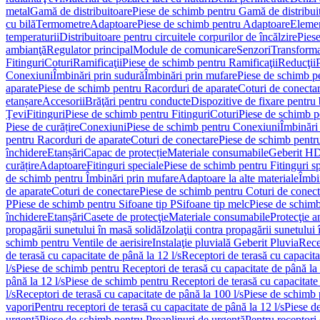
metal
Gamă de distribuitoare
Piese de schimb pentru Gamă de distribui
cu bilă
Termometre
Adaptoare
Piese de schimb pentru Adaptoare
Elemen
temperaturii
Distribuitoare pentru circuitele corpurilor de încălzire
Piese
ambianţă
Regulator principal
Module de comunicare
Senzori
Transforma
Fitinguri
Coturi
Ramificaţii
Piese de schimb pentru Ramificaţii
Reducţii
Conexiuni
Îmbinări prin sudură
Îmbinări prin mufare
Piese de schimb p
aparate
Piese de schimb pentru Racorduri de aparate
Coturi de conecta
etanșare
Accesorii
Brăţări pentru conducte
Dispozitive de fixare pentru 
Ţevi
Fitinguri
Piese de schimb pentru Fitinguri
Coturi
Piese de schimb p
Piese de curățire
Conexiuni
Piese de schimb pentru Conexiuni
Îmbinări
pentru Racorduri de aparate
Coturi de conectare
Piese de schimb pentr
închidere
Etanșări
Capac de protecție
Materiale consumabile
Geberit H
curățire
Adaptoare
Fitinguri speciale
Piese de schimb pentru Fitinguri s
de schimb pentru Îmbinări prin mufare
Adaptoare la alte materiale
Îmbin
de aparate
Coturi de conectare
Piese de schimb pentru Coturi de conect
P
Piese de schimb pentru Sifoane tip P
Sifoane tip melc
Piese de schimb
închidere
Etanșări
Casete de protecţie
Materiale consumabile
Protecţie a
propagării sunetului în masă solidă
Izolaţii contra propagării sunetului 
schimb pentru Ventile de aerisire
Instalaţie pluvială Geberit Pluvia
Rece
de terasă cu capacitate de până la 12 l/s
Receptori de terasă cu capacita
l/s
Piese de schimb pentru Receptori de terasă cu capacitate de până la 
până la 12 l/s
Piese de schimb pentru Receptori de terasă cu capacitate 
l/s
Receptori de terasă cu capacitate de până la 100 l/s
Piese de schimb p
vapori
Pentru receptori de terasă cu capacitate de până la 12 l/s
Piese de
urgenţă
Piese de schimb pentru Preaplinuri de urgenţă
Pentru receptori 