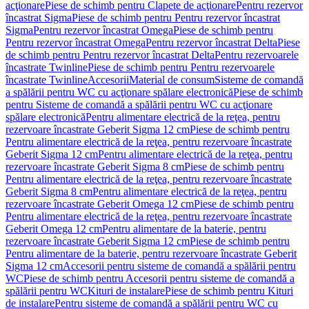
acţionare
Piese de schimb pentru Clapete de acţionare
Pentru rezervor
încastrat Sigma
Piese de schimb pentru Pentru rezervor încastrat
Sigma
Pentru rezervor încastrat Omega
Piese de schimb pentru
Pentru rezervor încastrat Omega
Pentru rezervor încastrat Delta
Piese
de schimb pentru Pentru rezervor încastrat Delta
Pentru rezervoarele
încastrate Twinline
Piese de schimb pentru Pentru rezervoarele
încastrate Twinline
Accesorii
Material de consum
Sisteme de comandă
a spălării pentru WC cu acţionare spălare electronică
Piese de schimb
pentru Sisteme de comandă a spălării pentru WC cu acţionare
spălare electronică
Pentru alimentare electrică de la reţea, pentru
rezervoare încastrate Geberit Sigma 12 cm
Piese de schimb pentru
Pentru alimentare electrică de la reţea, pentru rezervoare încastrate
Geberit Sigma 12 cm
Pentru alimentare electrică de la reţea, pentru
rezervoare încastrate Geberit Sigma 8 cm
Piese de schimb pentru
Pentru alimentare electrică de la reţea, pentru rezervoare încastrate
Geberit Sigma 8 cm
Pentru alimentare electrică de la reţea, pentru
rezervoare încastrate Geberit Omega 12 cm
Piese de schimb pentru
Pentru alimentare electrică de la reţea, pentru rezervoare încastrate
Geberit Omega 12 cm
Pentru alimentare de la baterie, pentru
rezervoare încastrate Geberit Sigma 12 cm
Piese de schimb pentru
Pentru alimentare de la baterie, pentru rezervoare încastrate Geberit
Sigma 12 cm
Accesorii pentru sisteme de comandă a spălării pentru
WC
Piese de schimb pentru Accesorii pentru sisteme de comandă a
spălării pentru WC
Kituri de instalare
Piese de schimb pentru Kituri
de instalare
Pentru sisteme de comandă a spălării pentru WC cu