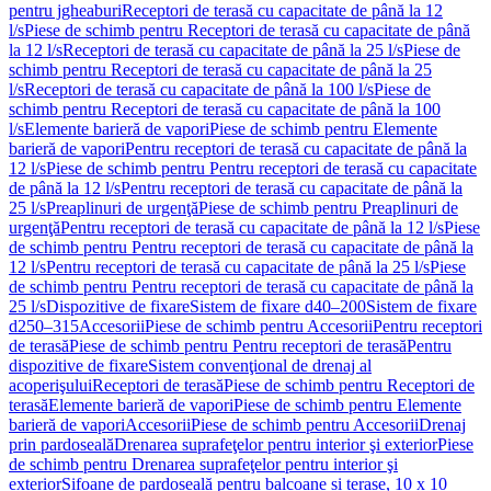
pentru jgheaburi
Receptori de terasă cu capacitate de până la 12
l/s
Piese de schimb pentru Receptori de terasă cu capacitate de până
la 12 l/s
Receptori de terasă cu capacitate de până la 25 l/s
Piese de
schimb pentru Receptori de terasă cu capacitate de până la 25
l/s
Receptori de terasă cu capacitate de până la 100 l/s
Piese de
schimb pentru Receptori de terasă cu capacitate de până la 100
l/s
Elemente barieră de vapori
Piese de schimb pentru Elemente
barieră de vapori
Pentru receptori de terasă cu capacitate de până la
12 l/s
Piese de schimb pentru Pentru receptori de terasă cu capacitate
de până la 12 l/s
Pentru receptori de terasă cu capacitate de până la
25 l/s
Preaplinuri de urgenţă
Piese de schimb pentru Preaplinuri de
urgenţă
Pentru receptori de terasă cu capacitate de până la 12 l/s
Piese
de schimb pentru Pentru receptori de terasă cu capacitate de până la
12 l/s
Pentru receptori de terasă cu capacitate de până la 25 l/s
Piese
de schimb pentru Pentru receptori de terasă cu capacitate de până la
25 l/s
Dispozitive de fixare
Sistem de fixare d40–200
Sistem de fixare
d250–315
Accesorii
Piese de schimb pentru Accesorii
Pentru receptori
de terasă
Piese de schimb pentru Pentru receptori de terasă
Pentru
dispozitive de fixare
Sistem convenţional de drenaj al
acoperişului
Receptori de terasă
Piese de schimb pentru Receptori de
terasă
Elemente barieră de vapori
Piese de schimb pentru Elemente
barieră de vapori
Accesorii
Piese de schimb pentru Accesorii
Drenaj
prin pardoseală
Drenarea suprafeţelor pentru interior şi exterior
Piese
de schimb pentru Drenarea suprafeţelor pentru interior şi
exterior
Sifoane de pardoseală pentru balcoane și terase, 10 x 10