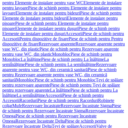
pentru Elemente de instalare pentru vase WC
Elemente de instalare
pentru lavoare
Piese de schimb pentru Elemente de instalare pentru
lavoare
Elemente de instalare pentru bideuri
Piese de schimb pentru
Elemente de instalare pentru bideuri
Elemente de instalare pentru
pisoare
Piese de schimb pentru Elemente de instalare pentru
pisoare
Elemente de instalare pentru duşuri
Piese de schimb pentru
Elemente de instalare pentru duşuri
Accesorii
Piese de schimb pentru
Accesorii
Pentru dispozitive de fixare
Piese de schimb pentru Pentru
dispozitive de fixare
Rezervoare aparente
Rezervoare aparente pentru
vase WC, din plastic
Piese de schimb pentru Rezervoare aparente
pentru vase WC, din plastic
Monobloc
Piese de schimb pentru
Monobloc
La înălțime
Piese de schimb pentru La înălțime
La
semiînălțime
Piese de schimb pentru La semiînălțime
Rezervoare
aparente pentru vase WC, din ceramică sanitară
Piese de schimb
pentru Rezervoare aparente pentru vase WC, din ceramică
sanitară
Monobloc
Piese de schimb pentru Monobloc
Ţevi de spălare
pentru rezervoare aparente
Piese de schimb pentru Ţevi de spălare
pentru rezervoare aparente
La înălțime
Piese de schimb pentru La
înălțime
La semiînălțime
Accesorii
Piese de schimb pentru
Accesorii
Racorduri
Piese de schimb pentru Racorduri
Robinete
colţar
Mufe
Rezervoare încastrate
Rezervoare încastrate Sigma
Piese
de schimb pentru Rezervoare încastrate Sigma
Rezervoare încastrate
Omega
Piese de schimb pentru Rezervoare încastrate
Omega
Rezervoare încastrate Delta
Piese de schimb pentru
Rezervoare încastrate Delta
Ţevi de spălare
Accesorii
Valve de