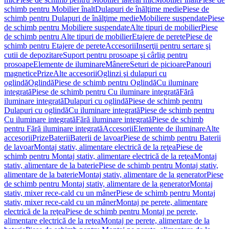
schimb pentru Mobilier înalt
Dulapuri de înălţime medie
Piese de
schimb pentru Dulapuri de înălţime medie
Mobiliere suspendate
Piese
de schimb pentru Mobiliere suspendate
Alte tipuri de mobilier
Piese
de schimb pentru Alte tipuri de mobilier
Etajere de perete
Piese de
schimb pentru Etajere de perete
Accesorii
Inserţii pentru sertare şi
cutii de depozitare
Suport pentru prosoape şi cârlig pentru
prosoape
Elemente de iluminare
Mânere
Seturi de picioare
Panouri
magnetice
Prize
Alte accesorii
Oglinzi şi dulapuri cu
oglindă
Oglindă
Piese de schimb pentru Oglindă
Cu iluminare
integrată
Piese de schimb pentru Cu iluminare integrată
Fără
iluminare integrată
Dulapuri cu oglindă
Piese de schimb pentru
Dulapuri cu oglindă
Cu iluminare integrată
Piese de schimb pentru
Cu iluminare integrată
Fără iluminare integrată
Piese de schimb
pentru Fără iluminare integrată
Accesorii
Elemente de iluminare
Alte
accesorii
Prize
Baterii
Baterii de lavoar
Piese de schimb pentru Baterii
de lavoar
Montaj stativ, alimentare electrică de la reţea
Piese de
schimb pentru Montaj stativ, alimentare electrică de la reţea
Montaj
stativ, alimentare de la baterie
Piese de schimb pentru Montaj stativ,
alimentare de la baterie
Montaj stativ, alimentare de la generator
Piese
de schimb pentru Montaj stativ, alimentare de la generator
Montaj
stativ, mixer rece-cald cu un mâner
Piese de schimb pentru Montaj
stativ, mixer rece-cald cu un mâner
Montaj pe perete, alimentare
electrică de la reţea
Piese de schimb pentru Montaj pe perete,
alimentare electrică de la reţea
Montaj pe perete, alimentare de la