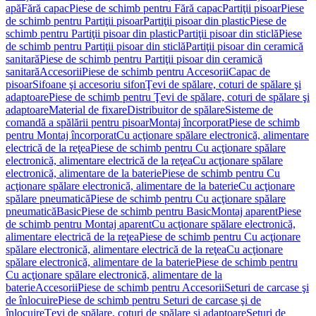
apă
Fără capac
Piese de schimb pentru Fără capac
Partiţii pisoar
Piese
de schimb pentru Partiţii pisoar
Partiţii pisoar din plastic
Piese de
schimb pentru Partiţii pisoar din plastic
Partiţii pisoar din sticlă
Piese
de schimb pentru Partiţii pisoar din sticlă
Partiţii pisoar din ceramică
sanitară
Piese de schimb pentru Partiţii pisoar din ceramică
sanitară
Accesorii
Piese de schimb pentru Accesorii
Capac de
pisoar
Sifoane şi accesoriu sifon
Ţevi de spălare, coturi de spălare şi
adaptoare
Piese de schimb pentru Ţevi de spălare, coturi de spălare şi
adaptoare
Material de fixare
Distribuitor de spălare
Sisteme de
comandă a spălării pentru pisoar
Montaj încorporat
Piese de schimb
pentru Montaj încorporat
Cu acţionare spălare electronică, alimentare
electrică de la reţea
Piese de schimb pentru Cu acţionare spălare
electronică, alimentare electrică de la reţea
Cu acţionare spălare
electronică, alimentare de la baterie
Piese de schimb pentru Cu
acţionare spălare electronică, alimentare de la baterie
Cu acţionare
spălare pneumatică
Piese de schimb pentru Cu acţionare spălare
pneumatică
Basic
Piese de schimb pentru Basic
Montaj aparent
Piese
de schimb pentru Montaj aparent
Cu acţionare spălare electronică,
alimentare electrică de la reţea
Piese de schimb pentru Cu acţionare
spălare electronică, alimentare electrică de la reţea
Cu acţionare
spălare electronică, alimentare de la baterie
Piese de schimb pentru
Cu acţionare spălare electronică, alimentare de la
baterie
Accesorii
Piese de schimb pentru Accesorii
Seturi de carcase şi
de înlocuire
Piese de schimb pentru Seturi de carcase şi de
înlocuire
Ţevi de spălare, coturi de spălare şi adaptoare
Seturi de