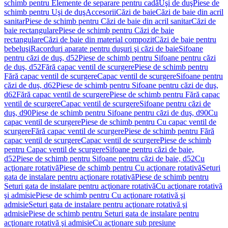
schimb pentru Elemente de separare pentru cadă
Uşi de duş
Piese de
schimb pentru Uşi de duş
Accesorii
Căzi de baie
Căzi de baie din acril
sanitar
Piese de schimb pentru Căzi de baie din acril sanitar
Căzi de
baie rectangulare
Piese de schimb pentru Căzi de baie
rectangulare
Căzi de baie din material compozit
Căzi de baie pentru
bebeluşi
Racorduri aparate pentru duşuri şi căzi de baie
Sifoane
pentru căzi de duş, d52
Piese de schimb pentru Sifoane pentru căzi
de duş, d52
Fără capac ventil de scurgere
Piese de schimb pentru
Fără capac ventil de scurgere
Capac ventil de scurgere
Sifoane pentru
căzi de duş, d62
Piese de schimb pentru Sifoane pentru căzi de duş,
d62
Fără capac ventil de scurgere
Piese de schimb pentru Fără capac
ventil de scurgere
Capac ventil de scurgere
Sifoane pentru căzi de
duş, d90
Piese de schimb pentru Sifoane pentru căzi de duş, d90
Cu
capac ventil de scurgere
Piese de schimb pentru Cu capac ventil de
scurgere
Fără capac ventil de scurgere
Piese de schimb pentru Fără
capac ventil de scurgere
Capac ventil de scurgere
Piese de schimb
pentru Capac ventil de scurgere
Sifoane pentru căzi de baie,
d52
Piese de schimb pentru Sifoane pentru căzi de baie, d52
Cu
acţionare rotativă
Piese de schimb pentru Cu acţionare rotativă
Seturi
gata de instalare pentru acţionare rotativă
Piese de schimb pentru
Seturi gata de instalare pentru acţionare rotativă
Cu acţionare rotativă
şi admisie
Piese de schimb pentru Cu acţionare rotativă şi
admisie
Seturi gata de instalare pentru acţionare rotativă şi
admisie
Piese de schimb pentru Seturi gata de instalare pentru
acţionare rotativă şi admisie
Cu acţionare sub presiune