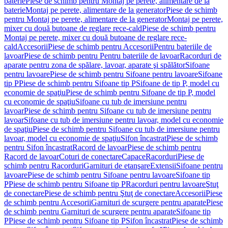
baterie
Piese de schimb pentru Montaj pe perete, alimentare de la
baterie
Montaj pe perete, alimentare de la generator
Piese de schimb
pentru Montaj pe perete, alimentare de la generator
Montaj pe perete,
mixer cu două butoane de reglare rece-cald
Piese de schimb pentru
Montaj pe perete, mixer cu două butoane de reglare rece-
cald
Accesorii
Piese de schimb pentru Accesorii
Pentru bateriile de
lavoar
Piese de schimb pentru Pentru bateriile de lavoar
Racorduri de
aparate pentru zona de spălare, lavoar, aparate şi spălător
Sifoane
pentru lavoare
Piese de schimb pentru Sifoane pentru lavoare
Sifoane
tip P
Piese de schimb pentru Sifoane tip P
Sifoane de tip P, model cu
economie de spaţiu
Piese de schimb pentru Sifoane de tip P, model
cu economie de spaţiu
Sifoane cu tub de imersiune pentru
lavoar
Piese de schimb pentru Sifoane cu tub de imersiune pentru
lavoar
Sifoane cu tub de imersiune pentru lavoar, model cu economie
de spaţiu
Piese de schimb pentru Sifoane cu tub de imersiune pentru
lavoar, model cu economie de spaţiu
Sifon încastrat
Piese de schimb
pentru Sifon încastrat
Racord de lavoar
Piese de schimb pentru
Racord de lavoar
Coturi de conectare
Capace
Racorduri
Piese de
schimb pentru Racorduri
Garnituri de etanşare
Extensii
Sifoane pentru
lavoare
Piese de schimb pentru Sifoane pentru lavoare
Sifoane tip
P
Piese de schimb pentru Sifoane tip P
Racorduri pentru lavoare
Ştuţ
de conectare
Piese de schimb pentru Ştuţ de conectare
Accesorii
Piese
de schimb pentru Accesorii
Garnituri de scurgere pentru aparate
Piese
de schimb pentru Garnituri de scurgere pentru aparate
Sifoane tip
P
Piese de schimb pentru Sifoane tip P
Sifon încastrat
Piese de schimb