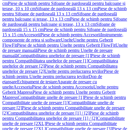
cm
Piese de schimb pentru Sifoane de pardoseală pentru balcoane și
terase, 10 x 10 cm
Sifoane de pardoseală 13 x 13 cm
Piese de schimb
pentru Sifoane de pardoseală 13 x 13 cm
Sifoane de pardoseală
pentru balcoane şi terase, 13 x 13 cm
Piese de schimb pentru Sifoane
de pardoseală pentru balcoane şi terase, 13 x 13 cm
Sifoane de
pardoseală 15 x 15 cm
Piese de schimb pentru Sifoane de pardoseală
15 x 15 cm
Accesorii
Piese de schimb pentru Accesorii
Instrumente,
componente de reţea şi software
Unelte
Unelte pentru Geberit
FlowFit
Piese de schimb pentru Unelte pentru Geberit FlowFit
Unelte
de presare manuală
Piese de schimb pentru Unelte de presare
manuală
Compatibilitatea uneltelor de presare [1]
Piese de schimb
pentru Compatibilitatea uneltelor de presare [1]
Compatibilitatea
uneltelor de presare [2]
Piese de schimb pentru Compatibilitatea
uneltelor de presare [2]
Unelte pentru prelucrarea ţevilor
Piese de
schimb pentru Unelte pentru prelucrarea ţevilor
Dop de
etanşare
Echipament de testare
Aparate de presare cu
unelte
Accesoriu
Piese de schimb pentru Accesoriu
Unelte pentru
Geberit Mapress
Piese de schimb pentru Unelte pentru Geberit
Mapress
Compatibilitate unelte de presare [1]
Piese de schimb pentru
Compatibilitate unelte de presare [1]
Compatibilitate unelte de
presare [2]
Piese de schimb pentru Compatibilitate unelte de presare
[2]
Compatibilitatea uneltelor de presare [1] / [2]
Piese de schimb
pentru Compatibilitatea uneltelor de presare [1] / [2]
Compatibilitate
unelte de presare [2XL]
Piese de schimb pentru Compatibilitate
unelte de presare [2XL]
Compatibilitate unelte de presare [3]
Piese de