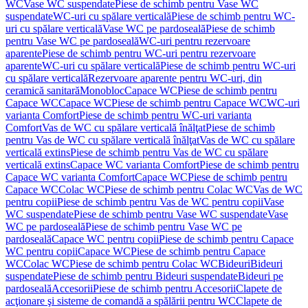
WC
Vase WC suspendate
Piese de schimb pentru Vase WC
suspendate
WC-uri cu spălare verticală
Piese de schimb pentru WC-
uri cu spălare verticală
Vase WC pe pardoseală
Piese de schimb
pentru Vase WC pe pardoseală
WC-uri pentru rezervoare
aparente
Piese de schimb pentru WC-uri pentru rezervoare
aparente
WC-uri cu spălare verticală
Piese de schimb pentru WC-uri
cu spălare verticală
Rezervoare aparente pentru WC-uri, din
ceramică sanitară
Monobloc
Capace WC
Piese de schimb pentru
Capace WC
Capace WC
Piese de schimb pentru Capace WC
WC-uri
varianta Comfort
Piese de schimb pentru WC-uri varianta
Comfort
Vas de WC cu spălare verticală înălţat
Piese de schimb
pentru Vas de WC cu spălare verticală înălţat
Vas de WC cu spălare
verticală extins
Piese de schimb pentru Vas de WC cu spălare
verticală extins
Capace WC varianta Comfort
Piese de schimb pentru
Capace WC varianta Comfort
Capace WC
Piese de schimb pentru
Capace WC
Colac WC
Piese de schimb pentru Colac WC
Vas de WC
pentru copii
Piese de schimb pentru Vas de WC pentru copii
Vase
WC suspendate
Piese de schimb pentru Vase WC suspendate
Vase
WC pe pardoseală
Piese de schimb pentru Vase WC pe
pardoseală
Capace WC pentru copii
Piese de schimb pentru Capace
WC pentru copii
Capace WC
Piese de schimb pentru Capace
WC
Colac WC
Piese de schimb pentru Colac WC
Bideuri
Bideuri
suspendate
Piese de schimb pentru Bideuri suspendate
Bideuri pe
pardoseală
Accesorii
Piese de schimb pentru Accesorii
Clapete de
acţionare şi sisteme de comandă a spălării pentru WC
Clapete de