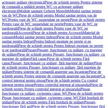
acţionare spălare electronică
Piese de schimb pentru Pentru sisteme
de comandă a spălării pentru WC cu acţionare spălare
electronică
Module sanitare Geberit Monolith
Modul sanitar pentru
vas de WC
Piese de schimb pentru Modul sanitar pentru vas de
WC
Pentru vase de WC suspendate pe perete
Piese de schimb pentru
Pentru vase de WC suspendate pe perete
Pentru vase de WC pe
pardoseală
Piese de schimb pentru Pentru vase de WC pe
pardoseală
Accesorii
Piese de schimb pentru Accesorii
Material de
consum
Modul sanitar pentru bideuri
Piese de schimb pentru Modul
sanitar pentru bideuri
Pentru bideuri montate pe perete şi pe
pardoseală
Piese de schimb pentru Pentru bideuri montate pe perete
şi pe pardoseală
Pisoare
Pisoare, funcţionare cu spălare, cu margine
de spălare
Piese de schimb pentru Pisoare, funcţionare cu spălare, cu
margine de spălare
Fără capac
Piese de schimb pentru Fără
capac
Pisoare, funcţionare cu spălare, fără margine de spălare
Piese
de schimb pentru Pisoare, funcţionare cu spălare, fără margine de
spălare
Pentru sisteme de comandă aparente sau încastrate
Piese de
schimb pentru Pentru sisteme de comandă aparente sau încastrate
Cu
control integrat pentru pisoar
Piese de schimb pentru Cu control
integrat pentru pisoar
Pentru controlul integrat al pisoarului
Piese de
schimb pentru Pentru controlul integrat al pisoarului
Pisoar,
funcţionare cu spălare, cu/pentru capac WC
Piese de schimb pentru
Pisoar, funcţionare cu spălare, cu/pentru capac WC
Fără bordură de
spălare
Piese de schimb pentru Fără bordură de spălare
Pisoare,
funcţionare fără apă
Piese de schimb pentru Pisoare, funcţionare fără