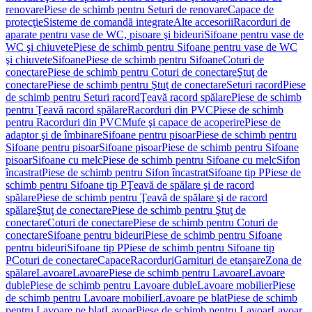
renovare
Piese de schimb pentru Seturi de renovare
Capace de
protecţie
Sisteme de comandă integrate
Alte accesorii
Racorduri de
aparate pentru vase de WC, pisoare şi bideuri
Sifoane pentru vase de
WC şi chiuvete
Piese de schimb pentru Sifoane pentru vase de WC
şi chiuvete
Sifoane
Piese de schimb pentru Sifoane
Coturi de
conectare
Piese de schimb pentru Coturi de conectare
Ştuţ de
conectare
Piese de schimb pentru Ştuţ de conectare
Seturi racord
Piese
de schimb pentru Seturi racord
Ţeavă racord spălare
Piese de schimb
pentru Ţeavă racord spălare
Racorduri din PVC
Piese de schimb
pentru Racorduri din PVC
Mufe şi capace de acoperire
Piese de
adaptor şi de îmbinare
Sifoane pentru pisoar
Piese de schimb pentru
Sifoane pentru pisoar
Sifoane pisoar
Piese de schimb pentru Sifoane
pisoar
Sifoane cu melc
Piese de schimb pentru Sifoane cu melc
Sifon
încastrat
Piese de schimb pentru Sifon încastrat
Sifoane tip P
Piese de
schimb pentru Sifoane tip P
Ţeavă de spălare şi de racord
spălare
Piese de schimb pentru Ţeavă de spălare şi de racord
spălare
Ştuţ de conectare
Piese de schimb pentru Ştuţ de
conectare
Coturi de conectare
Piese de schimb pentru Coturi de
conectare
Sifoane pentru bideuri
Piese de schimb pentru Sifoane
pentru bideuri
Sifoane tip P
Piese de schimb pentru Sifoane tip
P
Coturi de conectare
Capace
Racorduri
Garnituri de etanşare
Zona de
spălare
Lavoare
Lavoare
Piese de schimb pentru Lavoare
Lavoare
duble
Piese de schimb pentru Lavoare duble
Lavoare mobilier
Piese
de schimb pentru Lavoare mobilier
Lavoare pe blat
Piese de schimb
pentru Lavoare pe blat
Lavoar
Piese de schimb pentru Lavoar
Lavoar