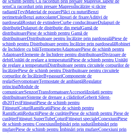
de schimb pentru Cu racorduri prin presare Mapress
Clapete de
sens
Cu racorduri prin presare Mapress
Încălzire și răcire
radiantă
Ţevi
Material de pozare
Plăci cu nuturi
Benzi
perimetrale
Benzi autocolante
Clipsuri de fixare
Aditivi de
pardoseală
Rosturi de extindere
Curbe conducătoare
Dulapuri de
distribuţie
Dulapuri de distribuţie din metal
Gamă de
distribuitoare
Piese de schimb pentru Gamă de
distribuitoare
Distribuitoare pentru încălzire prin pardoseală
Piese de
schimb pentru Distribuitoare pentru încălzire prin pardoseală
Robinet
de închidere cu bilă
Termometre
Adaptoare
Piese de schimb pentru
Adaptoare
Elemente de închidere pentru distribuitoare
Divizoare de
debit
Unităţi de reglare a temperaturii
Piese de schimb pentru Unităţi
de reglare a temperaturii
Distribuitoare pentru circuitele corpurilor de
încălzire
Piese de schimb pentru Distribuitoare pentru circuitele
corpurilor de încălzire
Bypassuri
Componente de
reglaj
Servomotoare
Termostate de ambianţă
Regulator
principal
Module de
comunicare
Senzori
Transformatoare
Accesorii
Izolaţii pentru
distribuitoare
Sisteme de drenare a clădirilor
Geberit Silent-
db20
Ţevi
Fitinguri
Piese de schimb pentru
Fitinguri
Coturi
Ramificaţii
Piese de schimb pentru
Ramificaţii
Reducţii
Piese de curățire
Piese de schimb pentru Piese de
curățire
Fitinguri SuperTube
Coturi
Fitinguri speciale
Conexiuni
Piese
de schimb pentru Conexiuni
Îmbinări prin sudură
Îmbinări prin
mufare
Piese de schimb pentru Îmbinări prin mufare
Conexiuni prin