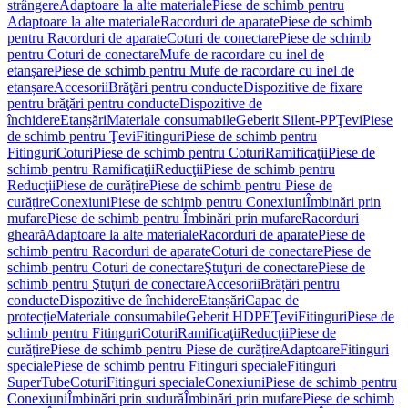
strângere
Adaptoare la alte materiale
Piese de schimb pentru
Adaptoare la alte materiale
Racorduri de aparate
Piese de schimb
pentru Racorduri de aparate
Coturi de conectare
Piese de schimb
pentru Coturi de conectare
Mufe de racordare cu inel de
etanșare
Piese de schimb pentru Mufe de racordare cu inel de
etanșare
Accesorii
Brăţări pentru conducte
Dispozitive de fixare
pentru brăţări pentru conducte
Dispozitive de
închidere
Etanșări
Materiale consumabile
Geberit Silent-PP
Ţevi
Piese
de schimb pentru Ţevi
Fitinguri
Piese de schimb pentru
Fitinguri
Coturi
Piese de schimb pentru Coturi
Ramificaţii
Piese de
schimb pentru Ramificaţii
Reducţii
Piese de schimb pentru
Reducţii
Piese de curățire
Piese de schimb pentru Piese de
curățire
Conexiuni
Piese de schimb pentru Conexiuni
Îmbinări prin
mufare
Piese de schimb pentru Îmbinări prin mufare
Racorduri
gheară
Adaptoare la alte materiale
Racorduri de aparate
Piese de
schimb pentru Racorduri de aparate
Coturi de conectare
Piese de
schimb pentru Coturi de conectare
Ştuţuri de conectare
Piese de
schimb pentru Ştuţuri de conectare
Accesorii
Brățări pentru
conducte
Dispozitive de închidere
Etanșări
Capac de
protecție
Materiale consumabile
Geberit HDPE
Ţevi
Fitinguri
Piese de
schimb pentru Fitinguri
Coturi
Ramificaţii
Reducţii
Piese de
curățire
Piese de schimb pentru Piese de curățire
Adaptoare
Fitinguri
speciale
Piese de schimb pentru Fitinguri speciale
Fitinguri
SuperTube
Coturi
Fitinguri speciale
Conexiuni
Piese de schimb pentru
Conexiuni
Îmbinări prin sudură
Îmbinări prin mufare
Piese de schimb