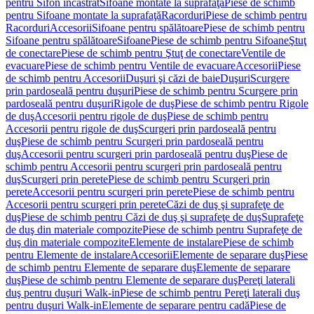
pentru Sifon încastrat
Sifoane montate la suprafaţă
Piese de schimb
pentru Sifoane montate la suprafaţă
Racorduri
Piese de schimb pentru
Racorduri
Accesorii
Sifoane pentru spălătoare
Piese de schimb pentru
Sifoane pentru spălătoare
Sifoane
Piese de schimb pentru Sifoane
Ştuţ
de conectare
Piese de schimb pentru Ştuţ de conectare
Ventile de
evacuare
Piese de schimb pentru Ventile de evacuare
Accesorii
Piese
de schimb pentru Accesorii
Duşuri şi căzi de baie
Duşuri
Scurgere
prin pardoseală pentru duşuri
Piese de schimb pentru Scurgere prin
pardoseală pentru duşuri
Rigole de duş
Piese de schimb pentru Rigole
de duş
Accesorii pentru rigole de duş
Piese de schimb pentru
Accesorii pentru rigole de duş
Scurgeri prin pardoseală pentru
duş
Piese de schimb pentru Scurgeri prin pardoseală pentru
duş
Accesorii pentru scurgeri prin pardoseală pentru duş
Piese de
schimb pentru Accesorii pentru scurgeri prin pardoseală pentru
duş
Scurgeri prin perete
Piese de schimb pentru Scurgeri prin
perete
Accesorii pentru scurgeri prin perete
Piese de schimb pentru
Accesorii pentru scurgeri prin perete
Căzi de duş şi suprafeţe de
duş
Piese de schimb pentru Căzi de duş şi suprafeţe de duş
Suprafeţe
de duş din materiale compozite
Piese de schimb pentru Suprafeţe de
duş din materiale compozite
Elemente de instalare
Piese de schimb
pentru Elemente de instalare
Accesorii
Elemente de separare duş
Piese
de schimb pentru Elemente de separare duş
Elemente de separare
duş
Piese de schimb pentru Elemente de separare duş
Pereţi laterali
duş pentru duşuri Walk-in
Piese de schimb pentru Pereţi laterali duş
pentru duşuri Walk-in
Elemente de separare pentru cadă
Piese de