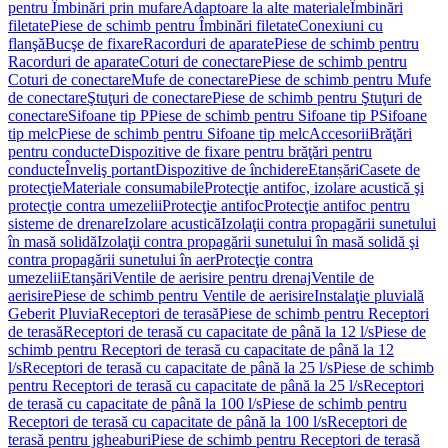
pentru Îmbinări prin mufare
Adaptoare la alte materiale
Îmbinări
filetate
Piese de schimb pentru Îmbinări filetate
Conexiuni cu
flanşă
Bucşe de fixare
Racorduri de aparate
Piese de schimb pentru
Racorduri de aparate
Coturi de conectare
Piese de schimb pentru
Coturi de conectare
Mufe de conectare
Piese de schimb pentru Mufe
de conectare
Ştuţuri de conectare
Piese de schimb pentru Ştuţuri de
conectare
Sifoane tip P
Piese de schimb pentru Sifoane tip P
Sifoane
tip melc
Piese de schimb pentru Sifoane tip melc
Accesorii
Brăţări
pentru conducte
Dispozitive de fixare pentru brăţări pentru
conducte
Înveliş portant
Dispozitive de închidere
Etanșări
Casete de
protecţie
Materiale consumabile
Protecţie antifoc, izolare acustică şi
protecţie contra umezelii
Protecţie antifoc
Protecţie antifoc pentru
sisteme de drenare
Izolare acustică
Izolaţii contra propagării sunetului
în masă solidă
Izolaţii contra propagării sunetului în masă solidă şi
contra propagării sunetului în aer
Protecţie contra
umezelii
Etanşări
Ventile de aerisire pentru drenaj
Ventile de
aerisire
Piese de schimb pentru Ventile de aerisire
Instalaţie pluvială
Geberit Pluvia
Receptori de terasă
Piese de schimb pentru Receptori
de terasă
Receptori de terasă cu capacitate de până la 12 l/s
Piese de
schimb pentru Receptori de terasă cu capacitate de până la 12
l/s
Receptori de terasă cu capacitate de până la 25 l/s
Piese de schimb
pentru Receptori de terasă cu capacitate de până la 25 l/s
Receptori
de terasă cu capacitate de până la 100 l/s
Piese de schimb pentru
Receptori de terasă cu capacitate de până la 100 l/s
Receptori de
terasă pentru jgheaburi
Piese de schimb pentru Receptori de terasă