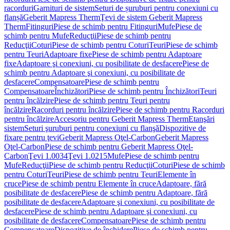
racorduri
Garnituri de sistem
Seturi de șuruburi pentru conexiuni cu
flanșă
Geberit Mapress Therm
Ţevi de sistem Geberit Mapress
Therm
Fitinguri
Piese de schimb pentru Fitinguri
Mufe
Piese de
schimb pentru Mufe
Reducţii
Piese de schimb pentru
Reducţii
Coturi
Piese de schimb pentru Coturi
Teuri
Piese de schimb
pentru Teuri
Adaptoare fixe
Piese de schimb pentru Adaptoare
fixe
Adaptoare şi conexiuni, cu posibilitate de desfacere
Piese de
schimb pentru Adaptoare şi conexiuni, cu posibilitate de
desfacere
Compensatoare
Piese de schimb pentru
Compensatoare
Închizători
Piese de schimb pentru Închizători
Teuri
pentru încălzire
Piese de schimb pentru Teuri pentru
încălzire
Racorduri pentru încălzire
Piese de schimb pentru Racorduri
pentru încălzire
Accesoriu pentru Geberit Mapress Therm
Etanşări
sistem
Seturi şuruburi pentru conexiuni cu flanşă
Dispozitive de
fixare pentru ţevi
Geberit Mapress Oţel-Carbon
Geberit Mapress
Oţel-Carbon
Piese de schimb pentru Geberit Mapress Oţel-
Carbon
Ţevi 1.0034
Ţevi 1.0215
Mufe
Piese de schimb pentru
Mufe
Reducţii
Piese de schimb pentru Reducţii
Coturi
Piese de schimb
pentru Coturi
Teuri
Piese de schimb pentru Teuri
Elemente în
cruce
Piese de schimb pentru Elemente în cruce
Adaptoare, fără
posibilitate de desfacere
Piese de schimb pentru Adaptoare, fără
posibilitate de desfacere
Adaptoare şi conexiuni, cu posibilitate de
desfacere
Piese de schimb pentru Adaptoare şi conexiuni, cu
posibilitate de desfacere
Compensatoare
Piese de schimb pentru
Compensatoare
Dispozitive de închidere
Piese de schimb pentru