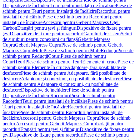
Dispozitive de închidere
Teuri pentru instalaţii de încălzire
Piese de
schimb pentru Teuri pentru instalaţii de încălzire
Racorduri pentru
instalaţii de încălzire
Piese de schimb pentru Racorduri pentru
instalaţii de încălzire
Accesorii pentru Geberit Mapress Oţel-
Carbon
Etanşări pentru ţevi şi fitinguri
Dispozitive de fixare pentru
ţevi
Dispozitive de fixare pentru racorduri
Garnituri de sistem
Seturi
de șuruburi pentru conexiuni cu flanșă
Geberit Mapress
Cupru
Geberit Mapress Cupru
Piese de schimb pentru Geberit
Mapress Cupru
Mufe
Piese de schimb pentru Mufe
Reducţii
Piese de
schimb pentru Reducţii
Coturi
Piese de schimb pentru
Coturi
Teuri
Piese de schimb pentru Teuri
Elemente în cruce
Piese de
schimb pentru Elemente în cruce
Adaptoare, fără posibilitate de
desfacere
Piese de schimb pentru Adaptoare, fără posibilitate de
desfacere
Adaptoare şi conexiuni, cu posibilitate de desfacere
Piese
de schimb pentru Adaptoare şi conexiuni, cu posibilitate de
desfacere
Dispozitive de închidere
Piese de schimb pentru
Dispozitive de închidere
Racorduri
Piese de schimb pentru
Racorduri
Teuri pentru instalaţii de încălzire
Piese de schimb pentru
Teuri pentru instalaţii de încălzire
Racorduri pentru instalaţii de
încălzire
Piese de schimb pentru Racorduri pentru instalaţii de
încălzire
Accesorii pentru Geberit Mapress Cupru
Piese de schimb
pentru Accesorii pentru Geberit Mapress Cupru
Izolaţii pentru
racorduri
Etanşări pentru ţevi şi fitinguri
Dispozitive de fixare pentru
ţevi
Dispozitive de fixare pentru racorduri
Piese de schimb pentru