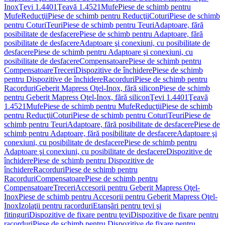
Inox
Ţevi 1.4401
Ţeavă 1.4521
Mufe
Piese de schimb pentru
Mufe
Reducţii
Piese de schimb pentru Reducţii
Coturi
Piese de schimb
pentru Coturi
Teuri
Piese de schimb pentru Teuri
Adaptoare, fără
posibilitate de desfacere
Piese de schimb pentru Adaptoare, fără
posibilitate de desfacere
Adaptoare şi conexiuni, cu posibilitate de
desfacere
Piese de schimb pentru Adaptoare şi conexiuni, cu
posibilitate de desfacere
Compensatoare
Piese de schimb pentru
Compensatoare
Treceri
Dispozitive de închidere
Piese de schimb
pentru Dispozitive de închidere
Racorduri
Piese de schimb pentru
Racorduri
Geberit Mapress Oţel-Inox, fără silicon
Piese de schimb
pentru Geberit Mapress Oţel-Inox, fără silicon
Ţevi 1.4401
Ţeavă
1.4521
Mufe
Piese de schimb pentru Mufe
Reducţii
Piese de schimb
pentru Reducţii
Coturi
Piese de schimb pentru Coturi
Teuri
Piese de
schimb pentru Teuri
Adaptoare, fără posibilitate de desfacere
Piese de
schimb pentru Adaptoare, fără posibilitate de desfacere
Adaptoare şi
conexiuni, cu posibilitate de desfacere
Piese de schimb pentru
Adaptoare şi conexiuni, cu posibilitate de desfacere
Dispozitive de
închidere
Piese de schimb pentru Dispozitive de
închidere
Racorduri
Piese de schimb pentru
Racorduri
Compensatoare
Piese de schimb pentru
Compensatoare
Treceri
Accesorii pentru Geberit Mapress Oţel-
Inox
Piese de schimb pentru Accesorii pentru Geberit Mapress Oţel-
Inox
Izolaţii pentru racorduri
Etanşări pentru ţevi şi
fitinguri
Dispozitive de fixare pentru ţevi
Dispozitive de fixare pentru
racorduri
Piese de schimb pentru Dispozitive de fixare pentru