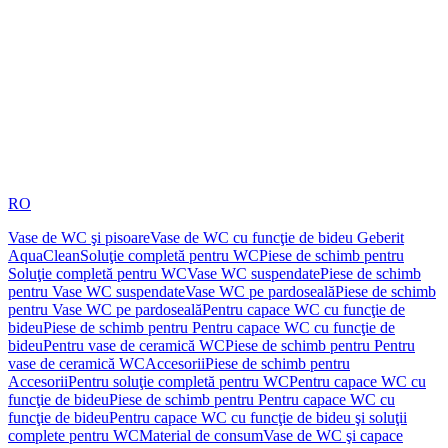
RO
Vase de WC şi pisoare
Vase de WC cu funcţie de bideu Geberit
AquaClean
Soluţie completă pentru WC
Piese de schimb pentru
Soluţie completă pentru WC
Vase WC suspendate
Piese de schimb
pentru Vase WC suspendate
Vase WC pe pardoseală
Piese de schimb
pentru Vase WC pe pardoseală
Pentru capace WC cu funcţie de
bideu
Piese de schimb pentru Pentru capace WC cu funcţie de
bideu
Pentru vase de ceramică WC
Piese de schimb pentru Pentru
vase de ceramică WC
Accesorii
Piese de schimb pentru
Accesorii
Pentru soluţie completă pentru WC
Pentru capace WC cu
funcţie de bideu
Piese de schimb pentru Pentru capace WC cu
funcţie de bideu
Pentru capace WC cu funcţie de bideu şi soluţii
complete pentru WC
Material de consum
Vase de WC şi capace