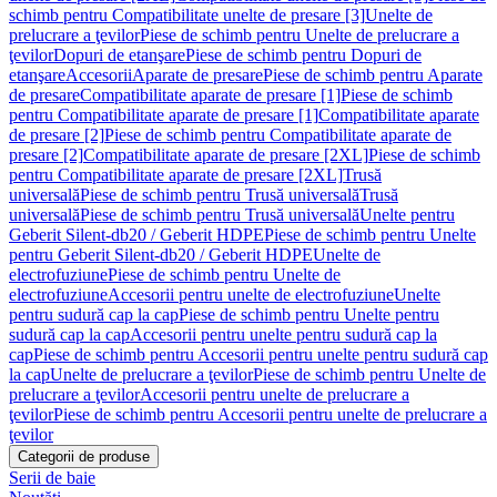
schimb pentru Compatibilitate unelte de presare [3]
Unelte de
prelucrare a ţevilor
Piese de schimb pentru Unelte de prelucrare a
ţevilor
Dopuri de etanşare
Piese de schimb pentru Dopuri de
etanşare
Accesorii
Aparate de presare
Piese de schimb pentru Aparate
de presare
Compatibilitate aparate de presare [1]
Piese de schimb
pentru Compatibilitate aparate de presare [1]
Compatibilitate aparate
de presare [2]
Piese de schimb pentru Compatibilitate aparate de
presare [2]
Compatibilitate aparate de presare [2XL]
Piese de schimb
pentru Compatibilitate aparate de presare [2XL]
Trusă
universală
Piese de schimb pentru Trusă universală
Trusă
universală
Piese de schimb pentru Trusă universală
Unelte pentru
Geberit Silent-db20 / Geberit HDPE
Piese de schimb pentru Unelte
pentru Geberit Silent-db20 / Geberit HDPE
Unelte de
electrofuziune
Piese de schimb pentru Unelte de
electrofuziune
Accesorii pentru unelte de electrofuziune
Unelte
pentru sudură cap la cap
Piese de schimb pentru Unelte pentru
sudură cap la cap
Accesorii pentru unelte pentru sudură cap la
cap
Piese de schimb pentru Accesorii pentru unelte pentru sudură cap
la cap
Unelte de prelucrare a ţevilor
Piese de schimb pentru Unelte de
prelucrare a ţevilor
Accesorii pentru unelte de prelucrare a
ţevilor
Piese de schimb pentru Accesorii pentru unelte de prelucrare a
ţevilor
Categorii de produse
Serii de baie