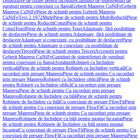
Dispozitive de fixare pentru racorduri
Garnituri de sistem
Seturi de
șuruburi pentru conexiuni cu flanșă
Geberit Mapress CuNiFe
Geberit
Mapress CuNiFe
Piese de schimb pentru Geberit Mapress
CuNiFe
Ţevi 2.1972
Mufe
Piese de schimb pentru Mufe
Reducţii
Piese
de schimb pentru Reducţii
Coturi
Piese de schimb pentru
Coturi
Teuri
Piese de schimb pentru Teuri
Adaptoare, fără posibilitate
de desfacere
Piese de schimb pentru Adaptoare, fără posibilitate de
desfacere
Adaptoare şi conexiuni, cu posibilitate de desfacere
Piese
de schimb pentru Adaptoare şi conexiuni, cu posibilitate de
desfacere
Treceri
Piese de schimb pentru Treceri
Accesorii pentru
Geberit Mapress CuNiFe
Garnituri de sistem
Seturi de șuruburi
pentru conexiuni cu flanșă
Armături
Robineți cu închidere
verticală
Piese de schimb pentru Robineți cu închidere verticală
Cu
racorduri prin presare Mapress
Piese de schimb pentru Cu racorduri
prin presare Mapress
Robineți cu închidere oblică
Piese de schimb
pentru Robineți cu închidere oblică
Cu racorduri prin presare
Mapress
Piese de schimb pentru Cu racorduri prin presare
Mapress
Robinete de închidere cu bilă
Piese de schimb pentru
Robinete de închidere cu bilă
Cu conexiuni de presare FlowFit
Piese
de schimb pentru Cu conexiuni de presare FlowFit
Cu racorduri prin
presare Mapress
Piese de schimb pentru Cu racorduri prin presare
Mapress
Robinete de închidere cu bilă pentru montaj încastrat
Piese
de schimb pentru Robinete de închidere cu bilă pentru montaj
încastrat
Cu conexiuni de presare FlowFit
Piese de schimb pentru Cu
conexiuni de presare FlowFit
Cu racorduri prin presare Mapress
Piese