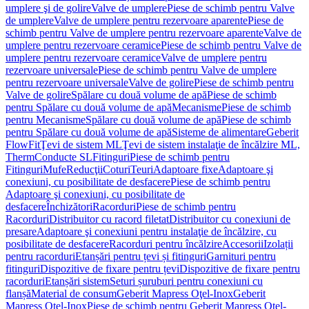
umplere şi de golire
Valve de umplere
Piese de schimb pentru Valve
de umplere
Valve de umplere pentru rezervoare aparente
Piese de
schimb pentru Valve de umplere pentru rezervoare aparente
Valve de
umplere pentru rezervoare ceramice
Piese de schimb pentru Valve de
umplere pentru rezervoare ceramice
Valve de umplere pentru
rezervoare universale
Piese de schimb pentru Valve de umplere
pentru rezervoare universale
Valve de golire
Piese de schimb pentru
Valve de golire
Spălare cu două volume de apă
Piese de schimb
pentru Spălare cu două volume de apă
Mecanisme
Piese de schimb
pentru Mecanisme
Spălare cu două volume de apă
Piese de schimb
pentru Spălare cu două volume de apă
Sisteme de alimentare
Geberit
FlowFit
Ţevi de sistem ML
Ţevi de sistem instalaţie de încălzire ML,
Therm
Conducte SL
Fitinguri
Piese de schimb pentru
Fitinguri
Mufe
Reducţii
Coturi
Teuri
Adaptoare fixe
Adaptoare şi
conexiuni, cu posibilitate de desfacere
Piese de schimb pentru
Adaptoare şi conexiuni, cu posibilitate de
desfacere
Închizători
Racorduri
Piese de schimb pentru
Racorduri
Distribuitor cu racord filetat
Distribuitor cu conexiuni de
presare
Adaptoare şi conexiuni pentru instalaţie de încălzire, cu
posibilitate de desfacere
Racorduri pentru încălzire
Accesorii
Izolații
pentru racorduri
Etanșări pentru țevi și fitinguri
Garnituri pentru
fitinguri
Dispozitive de fixare pentru țevi
Dispozitive de fixare pentru
racorduri
Etanșări sistem
Seturi șuruburi pentru conexiuni cu
flanșă
Material de consum
Geberit Mapress Oţel-Inox
Geberit
Mapress Oţel-Inox
Piese de schimb pentru Geberit Mapress Oţel-