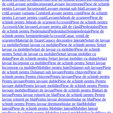
de colţ
Lavoare semiîncorporate
Lavoare încorporate
Piese de schimb
pentru Lavoare încorporate
Lavoare montat sub blat
Lavoare de
colţ
Lavoare varianta Comfort
Lavoare pentru copii
Piese de schimb
pentru Lavoare pentru copii
Lavoare
Jgheab de scurgere
Piese de
schimb pentru Jgheab de scurgere
Accesorii
Piese de schimb pentru
Accesorii
Alte lavoare
Lavoare pentru săli de clasă
Piedestaluri
Piese
de schimb pentru Piedestaluri
Piedestaluri
Semipiedestale
Piese de
schimb pentru Semipiedestale
Accesorii
Capac ventil de
scurgere
Material de fixare
Capace decorative laterale
Seturi de lavoar
cu mobilier
Seturi lavoar cu mobilier
Piese de schimb pentru Seturi
lavoar cu mobilier
Seturi de lavoar cu mobilier
Piese de schimb
pentru Seturi de lavoar cu mobilier
Seturi lavoar mobilier cu
dulap
Piese de schimb pentru Seturi lavoar mobilier cu dulap
Seturi
lavoar încorporat cu mobilier
Piese de schimb pentru Seturi lavoar
încorporat cu mobilier
Mobilier pentru baie
Dulapuri sub lavoare
Piese
de schimb pentru Dulapuri sub lavoare
Pentru chiuvete
Piese de
schimb pentru Pentru chiuvete
Pentru lavoare
Piese de schimb pentru
Pentru lavoare
Pentru lavoare duble
Piese de schimb pentru Pentru
lavoare duble
Pentru lavoare mobilier
Piese de schimb pentru Pentru
lavoare mobilier
Blaturi de lavoar
Piese de schimb pentru Blaturi de
lavoar
Pentru lavoar rotunjit pe blat
Piese de schimb pentru Pentru
lavoar rotunjit pe blat
Pentru lavoar dreptunghiular pe blat
Piese de
schimb pentru Pentru lavoar dreptunghiular pe blat
Mobilier
lateral
Piese de schimb pentru Mobilier lateral
Mobilier lateral
mic
Piese de schimb pentru Mobilier lateral mic
Mobilier înalt
Piese de